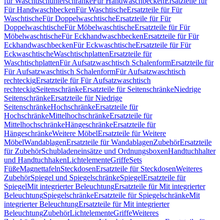
für Waschtischunterschränke
Für Handwaschbecken
Ersatzteile für
Für Handwaschbecken
Für Waschtische
Ersatzteile für Für
Waschtische
Für Doppelwaschtische
Ersatzteile für Für
Doppelwaschtische
Für Möbelwaschtische
Ersatzteile für Für
Möbelwaschtische
Für Eckhandwaschbecken
Ersatzteile für Für
Eckhandwaschbecken
Für Eckwaschtische
Ersatzteile für Für
Eckwaschtische
Waschtischplatten
Ersatzteile für
Waschtischplatten
Für Aufsatzwaschtisch Schalenform
Ersatzteile für
Für Aufsatzwaschtisch Schalenform
Für Aufsatzwaschtisch
rechteckig
Ersatzteile für Für Aufsatzwaschtisch
rechteckig
Seitenschränke
Ersatzteile für Seitenschränke
Niedrige
Seitenschränke
Ersatzteile für Niedrige
Seitenschränke
Hochschränke
Ersatzteile für
Hochschränke
Mittelhochschränke
Ersatzteile für
Mittelhochschränke
Hängeschränke
Ersatzteile für
Hängeschränke
Weitere Möbel
Ersatzteile für Weitere
Möbel
Wandablagen
Ersatzteile für Wandablagen
Zubehör
Ersatzteile
für Zubehör
Schubladeneinsätze und Ordnungsboxen
Handtuchhalter
und Handtuchhaken
Lichtelemente
Griffe
Sets
Füße
Magnettafeln
Steckdosen
Ersatzteile für Steckdosen
Weiteres
Zubehör
Spiegel und Spiegelschränke
Spiegel
Ersatzteile für
Spiegel
Mit integrierter Beleuchtung
Ersatzteile für Mit integrierter
Beleuchtung
Spiegelschränke
Ersatzteile für Spiegelschränke
Mit
integrierter Beleuchtung
Ersatzteile für Mit integrierter
Beleuchtung
Zubehör
Lichtelemente
Griffe
Weiteres