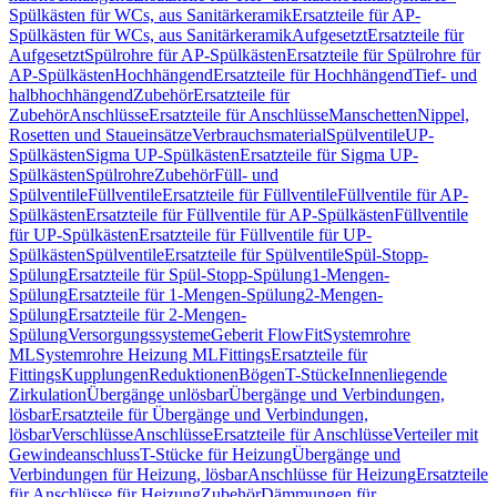
Spülkästen für WCs, aus Sanitärkeramik
Ersatzteile für AP-
Spülkästen für WCs, aus Sanitärkeramik
Aufgesetzt
Ersatzteile für
Aufgesetzt
Spülrohre für AP-Spülkästen
Ersatzteile für Spülrohre für
AP-Spülkästen
Hochhängend
Ersatzteile für Hochhängend
Tief- und
halbhochhängend
Zubehör
Ersatzteile für
Zubehör
Anschlüsse
Ersatzteile für Anschlüsse
Manschetten
Nippel,
Rosetten und Staueinsätze
Verbrauchsmaterial
Spülventile
UP-
Spülkästen
Sigma UP-Spülkästen
Ersatzteile für Sigma UP-
Spülkästen
Spülrohre
Zubehör
Füll- und
Spülventile
Füllventile
Ersatzteile für Füllventile
Füllventile für AP-
Spülkästen
Ersatzteile für Füllventile für AP-Spülkästen
Füllventile
für UP-Spülkästen
Ersatzteile für Füllventile für UP-
Spülkästen
Spülventile
Ersatzteile für Spülventile
Spül-Stopp-
Spülung
Ersatzteile für Spül-Stopp-Spülung
1-Mengen-
Spülung
Ersatzteile für 1-Mengen-Spülung
2-Mengen-
Spülung
Ersatzteile für 2-Mengen-
Spülung
Versorgungssysteme
Geberit FlowFit
Systemrohre
ML
Systemrohre Heizung ML
Fittings
Ersatzteile für
Fittings
Kupplungen
Reduktionen
Bögen
T-Stücke
Innenliegende
Zirkulation
Übergänge unlösbar
Übergänge und Verbindungen,
lösbar
Ersatzteile für Übergänge und Verbindungen,
lösbar
Verschlüsse
Anschlüsse
Ersatzteile für Anschlüsse
Verteiler mit
Gewindeanschluss
T-Stücke für Heizung
Übergänge und
Verbindungen für Heizung, lösbar
Anschlüsse für Heizung
Ersatzteile
für Anschlüsse für Heizung
Zubehör
Dämmungen für