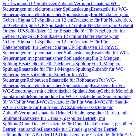
Für Twinline UP-Spülkästen
Zubehör
Verbrauchsmaterial
WC-
Steuerungen mit elektronischer Spülauslösung
Ersatzteile für WC-
Steuerungen mit elektronischer Spülauslösung
Für Netzbetrieb, für
Geberit Sigma UP-Spülkästen 12 cm
Ersatzteile für Für Netzbetrieb,
für Geberit Sigma UP-Spülkästen 12 cm
Für Netzbetrieb, für Geberit
Omega UP-Spülkästen 12 cm
Ersatzteile für Für Netzbetrieb, für
Geberit Omega UP-Spülkästen 12 cm
Für Batteriebetrieb, für
Geberit Sigma UP-Spülkästen 12 cm
Ersatzteile für Für
Batteriebetrieb, für Geberit Sigma UP-Spülkästen 12 cm
WC-
Steuerungen mit pneumatischer Spülauslösung
Ersatzteile für WC-
Steuerungen mit pneumatischer Spülauslösung
Für 2-Mengen-
Spülung
Ersatzteile für Für 2-Mengen-Spülung
Für 1-Mengen-
Spülung
Ersatzteile für Für 1-Mengen-Spülung
Zubehör für WC-
Steuerungen
Ersatzteile für Zubehör für WC-
Steuerungen
Rohbausets
Ersatzteile für Rohbausets
Für WC-
Steuerungen mit elektronischer Spülauslösung
Ersatzteile für Für
WC-Steuerungen mit elektronischer Spülauslösung
Geberit Monolith
Sanitärmodule
Sanitärmodule für WCs
Ersatzteile für Sanitärmodule
für WCs
Für Wand-WCs
Ersatzteile für Für Wand-WCs
Für Stand-
WCs
Ersatzteile für Für Stand-WCs
Zubehör
Ersatzteile für
Zubehör
Verbrauchsmaterial
Urinale
Urinale, gespülter Betrieb, mit
Spülrand
Ersatzteile für Urinale, gespülter Betrieb, mit
Spülrand
Ohne Deckel
Ersatzteile für Ohne Deckel
Urinale, gespülter
Betrieb, spülrandlos
Ersatzteile für Urinale, gespülter Betrieb,
spülrandlos
Für AP- oder UP-Urinalsteuerung
Ersatzteile für Für AP-