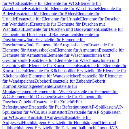
für WCs
Ersatzteile für Elemente für WCs
Elemente für
Waschtische
Ersatzteile für Elemente für Waschtische
Elemente für
Bidets
Ersatzteile für Elemente für Bidets
Elemente für
Urinale
Ersatzteile für Elemente für Urinale
Elemente für Duschen
mit Wandablauf
Ersatzteile für Elemente für Duschen mit
Wandablauf
Elemente für Duschen und Badewannen
Ersatzteile für
Elemente für Duschen und Badewannen
Elemente für
Duschtrennwände
Ersatzteile für Elemente für
Duschtrennwände
Elemente für Ausgussbecken
Ersatzteile für
Elemente für Ausgussbecken
Elemente für Armaturen
Ersatzteile für
Elemente für Armaturen
Elemente für Waschmaschinen und
Geschirrspüler
Ersatzteile für Elemente für Waschmaschinen und
Geschirrspüler
Elemente für Konsollasten
Ersatzteile für Elemente für
Konsollasten
Elemente für Küchenspülen
Ersatzteile für Elemente für
Küchenspülen
Elemente für Wandspeicher
Ersatzteile für Elemente
für Wandspeicher
Zubehör
Ersatzteile für Zubehör
Geberit
Kombifix
Montageelemente
Ersatzteile für
Montageelemente
Elemente für WCs
Ersatzteile für Elemente für
WCs
Elemente für Duschen
Ersatzteile für Elemente für
Duschen
Zubehör
Ersatzteile für Zubehör
Für
Befestigungen
Ersatzteile für Für Befestigungen
AP-Spülkästen
AP-
Spülkästen für WCs, aus Kunststoff
Ersatzteile für AP-Spülkästen
für WCs, aus Kunststoff
Aufgesetzt
Ersatzteile für
Aufgesetzt
Hochhängend
Ersatzteile für Hochhängend
Tief- und
halbhochhängend
Ersatzteile für Tief- und halbhochhängend
AP-