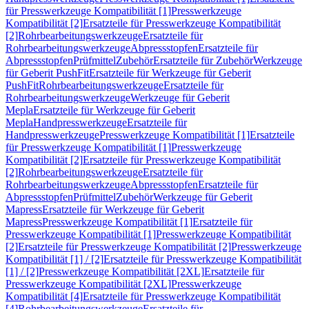
für Presswerkzeuge Kompatibilität [1]
Presswerkzeuge
Kompatibilität [2]
Ersatzteile für Presswerkzeuge Kompatibilität
[2]
Rohrbearbeitungswerkzeuge
Ersatzteile für
Rohrbearbeitungswerkzeuge
Abpressstopfen
Ersatzteile für
Abpressstopfen
Prüfmittel
Zubehör
Ersatzteile für Zubehör
Werkzeuge
für Geberit PushFit
Ersatzteile für Werkzeuge für Geberit
PushFit
Rohrbearbeitungswerkzeuge
Ersatzteile für
Rohrbearbeitungswerkzeuge
Werkzeuge für Geberit
Mepla
Ersatzteile für Werkzeuge für Geberit
Mepla
Handpresswerkzeuge
Ersatzteile für
Handpresswerkzeuge
Presswerkzeuge Kompatibilität [1]
Ersatzteile
für Presswerkzeuge Kompatibilität [1]
Presswerkzeuge
Kompatibilität [2]
Ersatzteile für Presswerkzeuge Kompatibilität
[2]
Rohrbearbeitungswerkzeuge
Ersatzteile für
Rohrbearbeitungswerkzeuge
Abpressstopfen
Ersatzteile für
Abpressstopfen
Prüfmittel
Zubehör
Werkzeuge für Geberit
Mapress
Ersatzteile für Werkzeuge für Geberit
Mapress
Presswerkzeuge Kompatibilität [1]
Ersatzteile für
Presswerkzeuge Kompatibilität [1]
Presswerkzeuge Kompatibilität
[2]
Ersatzteile für Presswerkzeuge Kompatibilität [2]
Presswerkzeuge
Kompatibilität [1] / [2]
Ersatzteile für Presswerkzeuge Kompatibilität
[1] / [2]
Presswerkzeuge Kompatibilität [2XL]
Ersatzteile für
Presswerkzeuge Kompatibilität [2XL]
Presswerkzeuge
Kompatibilität [4]
Ersatzteile für Presswerkzeuge Kompatibilität
[4]
Rohrbearbeitungswerkzeuge
Ersatzteile für