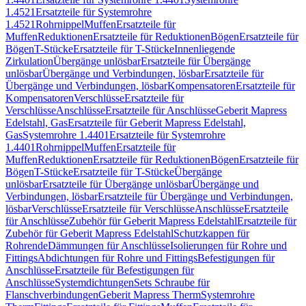
1.4521
Ersatzteile für Systemrohre
1.4521
Rohrnippel
Muffen
Ersatzteile für
Muffen
Reduktionen
Ersatzteile für Reduktionen
Bögen
Ersatzteile für
Bögen
T-Stücke
Ersatzteile für T-Stücke
Innenliegende
Zirkulation
Übergänge unlösbar
Ersatzteile für Übergänge
unlösbar
Übergänge und Verbindungen, lösbar
Ersatzteile für
Übergänge und Verbindungen, lösbar
Kompensatoren
Ersatzteile für
Kompensatoren
Verschlüsse
Ersatzteile für
Verschlüsse
Anschlüsse
Ersatzteile für Anschlüsse
Geberit Mapress
Edelstahl, Gas
Ersatzteile für Geberit Mapress Edelstahl,
Gas
Systemrohre 1.4401
Ersatzteile für Systemrohre
1.4401
Rohrnippel
Muffen
Ersatzteile für
Muffen
Reduktionen
Ersatzteile für Reduktionen
Bögen
Ersatzteile für
Bögen
T-Stücke
Ersatzteile für T-Stücke
Übergänge
unlösbar
Ersatzteile für Übergänge unlösbar
Übergänge und
Verbindungen, lösbar
Ersatzteile für Übergänge und Verbindungen,
lösbar
Verschlüsse
Ersatzteile für Verschlüsse
Anschlüsse
Ersatzteile
für Anschlüsse
Zubehör für Geberit Mapress Edelstahl
Ersatzteile für
Zubehör für Geberit Mapress Edelstahl
Schutzkappen für
Rohrende
Dämmungen für Anschlüsse
Isolierungen für Rohre und
Fittings
Abdichtungen für Rohre und Fittings
Befestigungen für
Anschlüsse
Ersatzteile für Befestigungen für
Anschlüsse
Systemdichtungen
Sets Schraube für
Flanschverbindungen
Geberit Mapress Therm
Systemrohre