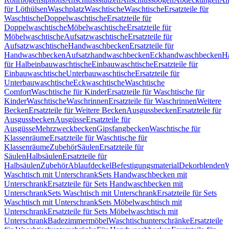
für Löthülsen
Waschplatz
Waschtische
Waschtische
Ersatzteile für
Waschtische
Doppelwaschtische
Ersatzteile für
Doppelwaschtische
Möbelwaschtische
Ersatzteile für
Möbelwaschtische
Aufsatzwaschtische
Ersatzteile für
Aufsatzwaschtische
Handwaschbecken
Ersatzteile für
Handwaschbecken
Aufsatzhandwaschbecken
Eckhandwaschbecken
H
für Halbeinbauwaschtische
Einbauwaschtische
Ersatzteile für
Einbauwaschtische
Unterbauwaschtische
Ersatzteile für
Unterbauwaschtische
Eckwaschtische
Waschtische
Comfort
Waschtische für Kinder
Ersatzteile für Waschtische für
Kinder
Waschtische
Waschrinnen
Ersatzteile für Waschrinnen
Weitere
Becken
Ersatzteile für Weitere Becken
Ausgussbecken
Ersatzteile für
Ausgussbecken
Ausgüsse
Ersatzteile für
Ausgüsse
Mehrzweckbecken
Gipsfangbecken
Waschtische für
Klassenräume
Ersatzteile für Waschtische für
Klassenräume
Zubehör
Säulen
Ersatzteile für
Säulen
Halbsäulen
Ersatzteile für
Halbsäulen
Zubehör
Ablaufdeckel
Befestigungsmaterial
Dekorblenden
W
Waschtisch mit Unterschrank
Sets Handwaschbecken mit
Unterschrank
Ersatzteile für Sets Handwaschbecken mit
Unterschrank
Sets Waschtisch mit Unterschrank
Ersatzteile für Sets
Waschtisch mit Unterschrank
Sets Möbelwaschtisch mit
Unterschrank
Ersatzteile für Sets Möbelwaschtisch mit
Unterschrank
Badezimmermöbel
Waschtischunterschränke
Ersatzteile