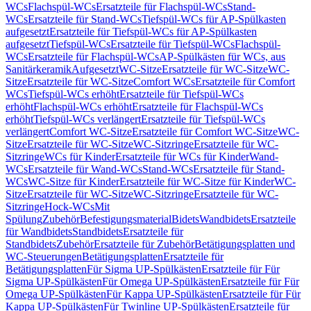
WCs
Flachspül-WCs
Ersatzteile für Flachspül-WCs
Stand-
WCs
Ersatzteile für Stand-WCs
Tiefspül-WCs für AP-Spülkasten
aufgesetzt
Ersatzteile für Tiefspül-WCs für AP-Spülkasten
aufgesetzt
Tiefspül-WCs
Ersatzteile für Tiefspül-WCs
Flachspül-
WCs
Ersatzteile für Flachspül-WCs
AP-Spülkästen für WCs, aus
Sanitärkeramik
Aufgesetzt
WC-Sitze
Ersatzteile für WC-Sitze
WC-
Sitze
Ersatzteile für WC-Sitze
Comfort WCs
Ersatzteile für Comfort
WCs
Tiefspül-WCs erhöht
Ersatzteile für Tiefspül-WCs
erhöht
Flachspül-WCs erhöht
Ersatzteile für Flachspül-WCs
erhöht
Tiefspül-WCs verlängert
Ersatzteile für Tiefspül-WCs
verlängert
Comfort WC-Sitze
Ersatzteile für Comfort WC-Sitze
WC-
Sitze
Ersatzteile für WC-Sitze
WC-Sitzringe
Ersatzteile für WC-
Sitzringe
WCs für Kinder
Ersatzteile für WCs für Kinder
Wand-
WCs
Ersatzteile für Wand-WCs
Stand-WCs
Ersatzteile für Stand-
WCs
WC-Sitze für Kinder
Ersatzteile für WC-Sitze für Kinder
WC-
Sitze
Ersatzteile für WC-Sitze
WC-Sitzringe
Ersatzteile für WC-
Sitzringe
Hock-WCs
Mit
Spülung
Zubehör
Befestigungsmaterial
Bidets
Wandbidets
Ersatzteile
für Wandbidets
Standbidets
Ersatzteile für
Standbidets
Zubehör
Ersatzteile für Zubehör
Betätigungsplatten und
WC-Steuerungen
Betätigungsplatten
Ersatzteile für
Betätigungsplatten
Für Sigma UP-Spülkästen
Ersatzteile für Für
Sigma UP-Spülkästen
Für Omega UP-Spülkästen
Ersatzteile für Für
Omega UP-Spülkästen
Für Kappa UP-Spülkästen
Ersatzteile für Für
Kappa UP-Spülkästen
Für Twinline UP-Spülkästen
Ersatzteile für