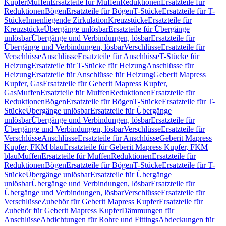
Kupfer
Muffen
Ersatzteile für Muffen
Reduktionen
Ersatzteile für
Reduktionen
Bögen
Ersatzteile für Bögen
T-Stücke
Ersatzteile für T-
Stücke
Innenliegende Zirkulation
Kreuzstücke
Ersatzteile für
Kreuzstücke
Übergänge unlösbar
Ersatzteile für Übergänge
unlösbar
Übergänge und Verbindungen, lösbar
Ersatzteile für
Übergänge und Verbindungen, lösbar
Verschlüsse
Ersatzteile für
Verschlüsse
Anschlüsse
Ersatzteile für Anschlüsse
T-Stücke für
Heizung
Ersatzteile für T-Stücke für Heizung
Anschlüsse für
Heizung
Ersatzteile für Anschlüsse für Heizung
Geberit Mapress
Kupfer, Gas
Ersatzteile für Geberit Mapress Kupfer,
Gas
Muffen
Ersatzteile für Muffen
Reduktionen
Ersatzteile für
Reduktionen
Bögen
Ersatzteile für Bögen
T-Stücke
Ersatzteile für T-
Stücke
Übergänge unlösbar
Ersatzteile für Übergänge
unlösbar
Übergänge und Verbindungen, lösbar
Ersatzteile für
Übergänge und Verbindungen, lösbar
Verschlüsse
Ersatzteile für
Verschlüsse
Anschlüsse
Ersatzteile für Anschlüsse
Geberit Mapress
Kupfer, FKM blau
Ersatzteile für Geberit Mapress Kupfer, FKM
blau
Muffen
Ersatzteile für Muffen
Reduktionen
Ersatzteile für
Reduktionen
Bögen
Ersatzteile für Bögen
T-Stücke
Ersatzteile für T-
Stücke
Übergänge unlösbar
Ersatzteile für Übergänge
unlösbar
Übergänge und Verbindungen, lösbar
Ersatzteile für
Übergänge und Verbindungen, lösbar
Verschlüsse
Ersatzteile für
Verschlüsse
Zubehör für Geberit Mapress Kupfer
Ersatzteile für
Zubehör für Geberit Mapress Kupfer
Dämmungen für
Anschlüsse
Abdichtungen für Rohre und Fittings
Abdeckungen für