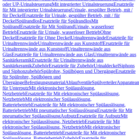
oder UP-Urinalsteuerung
Mit integrierter Urinalsteuerung
Ersatzteile
für Mit integrierter Urinalsteuerung
Urinale, gespülter Betrieb, mit /
für Deckel
Ersatzteile für Urinale, gespülter Betrieb, mit / für
Deckel
Spülrandlos
Ersatzteile für Spülrandlos
Mit
Spülrand
Ersatzteile für Mit Spülrand
Urinale, wasserloser
Betrieb
Ersatzteile für Urinale, wasserloser Betrieb
Ohne
Deckel
Ersatzteile für Ohne Deckel
Urinaltrennwände
Ersatzteile für
Urinaltrennwände
Urinaltrennwände aus Kunststoff
Ersatzteile für
Urinaltrennwände aus Kunststoff
Urinaltrennwände aus
Glas
Ersatzteile für Urinaltrennwände aus Glas
Urinaltrennwände aus
Sanitärkeramik
Ersatzteile für Urinaltrennwände aus
Sanitärkeramik
Zubehör
Ersatzteile für Zubehör
Urinaldeckel
Siphons
und Siphonzubehör
Spülrohre, Spülbögen und Übergänge
Ersatzteile
für Spülrohre, Spülbögen und
Übergänge
Befestigungsmaterial
Ablaufventile
Spülverteiler
Apparatean
für Unterputz
Mit elektronischer Spülauslösung,
Netzbetrieb
Ersatzteile für Mit elektronischer Spülauslösung,
Netzbetrieb
Mit elektronischer Spülauslösung,
Batteriebetrieb
Ersatzteile für Mit elektronischer Spülauslösung,
Batteriebetrieb
Mit pneumatischer Spülauslösung
Ersatzteile für Mit
pneumatischer Spülauslösung
Aufputz
Ersatzteile für Aufputz
Mit
elektronischer Spülauslösung, Netzbetrieb
Ersatzteile für Mit
elektronischer Spülauslösung, Netzbetrieb
Mit elektronischer
Spülauslösung, Batteriebetrieb
Ersatzteile für Mit elektronischer
Spülauslösung, Batteriebetrieb
Zubehör
Ersatzteile für