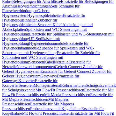
Rohre
Befestigungen für Anschlüsse
Ersatzteile für Befestigungen für
Anschlüsse
Systemdichtungen
Sets Schraube für
Flanschverbindungen
Geberit
Hygienesystem
Hygienespüleinheiten
Ersatzteile für
Hygienespüleinheiten
Zubehör für
Hygienespüleinheiten
Sensoren
Kabel
Abdeckungen und
Abdeckplatten
Spülkästen und WC-Steuerungen mit
Hygienespülung
Ersatzteile für Spülkästen und WC-Steuerungen mit
Hygienespülung
UP-Spülkästen mit
Hygienespülung
Hygieneeinbaumodule
Ersatzteile für
Hygieneeinbaumodule
Zubehör für Spülkästen und WC-
Steuerungen mit Hygienespülung
Ersatzteile für Zubehör für
Spülkästen und WC-Steuerungen mit
Hygienespülung
Sensoren
Kabel
Netzteile
Ersatzteile für
Netzteile
Netzwerkkomponenten
Geberit Connect Zubehör für
Geberit Hygienesystem
Ersatzteile für Geberit Connect Zubehör für
Geberit Hygienesystem
Gateways
Ersatzteile für
Gateways
Konverter
Ersatzteile für
Konverter
Sensoren
Montagematerial
Rohrarmaturen
Schrägsitzventile
E
für Schrägsitzventile
Mit FlowFit Pressanschlüssen
Ersatzteile für Mit
FlowFit Pressanschlüssen
Mit Mepla Pressanschlüssen
Ersatzteile für
Mit Mepla Pressanschlüssen
Mit Mapress
Pressanschlüssen
Ersatzteile für Mit Mapress
Pressanschlüssen
Probenahmeventile
Kugelhähne
Ersatzteile für
Kugelhähne
Mit FlowFit Pressanschlüssen
Ersatzteile für Mit FlowFit