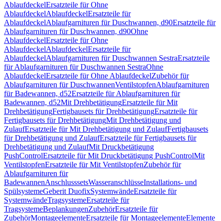
Ablaufdeckel
Ersatzteile für Ohne
Ablaufdeckel
Ablaufdeckel
Ersatzteile für
Ablaufdeckel
Ablaufgarnituren für Duschwannen, d90
Ersatzteile für
Ablaufgarnituren für Duschwannen, d90
Ohne
Ablaufdeckel
Ersatzteile für Ohne
Ablaufdeckel
Ablaufdeckel
Ersatzteile für
Ablaufdeckel
Ablaufgarnituren für Duschwannen Sestra
Ersatzteile
für Ablaufgarnituren für Duschwannen Sestra
Ohne
Ablaufdeckel
Ersatzteile für Ohne Ablaufdeckel
Zubehör für
Ablaufgarnituren für Duschwannen
Ventilstopfen
Ablaufgarnituren
für Badewannen, d52
Ersatzteile für Ablaufgarnituren für
Badewannen, d52
Mit Drehbetätigung
Ersatzteile für Mit
Drehbetätigung
Fertigbausets für Drehbetätigung
Ersatzteile für
Fertigbausets für Drehbetätigung
Mit Drehbetätigung und
Zulauf
Ersatzteile für Mit Drehbetätigung und Zulauf
Fertigbausets
für Drehbetätigung und Zulauf
Ersatzteile für Fertigbausets für
Drehbetätigung und Zulauf
Mit Druckbetätigung
PushControl
Ersatzteile für Mit Druckbetätigung PushControl
Mit
Ventilstopfen
Ersatzteile für Mit Ventilstopfen
Zubehör für
Ablaufgarnituren für
Badewannen
Anschlusssets
Wasseranschlüsse
Installations- und
Spülsysteme
Geberit Duofix
Systemwände
Ersatzteile für
Systemwände
Tragsysteme
Ersatzteile für
Tragsysteme
Beplankungen
Zubehör
Ersatzteile für
Zubehör
Montageelemente
Ersatzteile für Montageelemente
Elemente