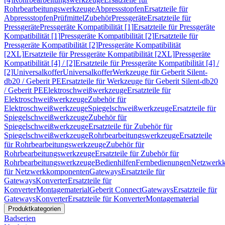
Rohrbearbeitungswerkzeuge
Abpressstopfen
Ersatzteile für
Abpressstopfen
Prüfmittel
Zubehör
Pressgeräte
Ersatzteile für
Pressgeräte
Pressgeräte Kompatibilität [1]
Ersatzteile für Pressgeräte
Kompatibilität [1]
Pressgeräte Kompatibilität [2]
Ersatzteile für
Pressgeräte Kompatibilität [2]
Pressgeräte Kompatibilität
[2XL]
Ersatzteile für Pressgeräte Kompatibilität [2XL]
Pressgeräte
Kompatibilität [4] / [2]
Ersatzteile für Pressgeräte Kompatibilität [4] /
[2]
Universalkoffer
Universalkoffer
Werkzeuge für Geberit Silent-
db20 / Geberit PE
Ersatzteile für Werkzeuge für Geberit Silent-db20
/ Geberit PE
Elektroschweißwerkzeuge
Ersatzteile für
Elektroschweißwerkzeuge
Zubehör für
Elektroschweißwerkzeuge
Spiegelschweißwerkzeuge
Ersatzteile für
Spiegelschweißwerkzeuge
Zubehör für
Spiegelschweißwerkzeuge
Ersatzteile für Zubehör für
Spiegelschweißwerkzeuge
Rohrbearbeitungswerkzeuge
Ersatzteile
für Rohrbearbeitungswerkzeuge
Zubehör für
Rohrbearbeitungswerkzeuge
Ersatzteile für Zubehör für
Rohrbearbeitungswerkzeuge
Bedienhilfen
Fernbedienungen
Netzwerk
für Netzwerkkomponenten
Gateways
Ersatzteile für
Gateways
Konverter
Ersatzteile für
Konverter
Montagematerial
Geberit Connect
Gateways
Ersatzteile für
Gateways
Konverter
Ersatzteile für Konverter
Montagematerial
Produktkategorien
Badserien