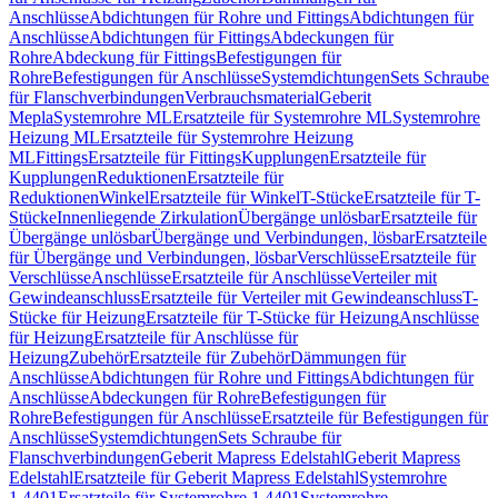
Anschlüsse
Abdichtungen für Rohre und Fittings
Abdichtungen für
Anschlüsse
Abdichtungen für Fittings
Abdeckungen für
Rohre
Abdeckung für Fittings
Befestigungen für
Rohre
Befestigungen für Anschlüsse
Systemdichtungen
Sets Schraube
für Flanschverbindungen
Verbrauchsmaterial
Geberit
Mepla
Systemrohre ML
Ersatzteile für Systemrohre ML
Systemrohre
Heizung ML
Ersatzteile für Systemrohre Heizung
ML
Fittings
Ersatzteile für Fittings
Kupplungen
Ersatzteile für
Kupplungen
Reduktionen
Ersatzteile für
Reduktionen
Winkel
Ersatzteile für Winkel
T-Stücke
Ersatzteile für T-
Stücke
Innenliegende Zirkulation
Übergänge unlösbar
Ersatzteile für
Übergänge unlösbar
Übergänge und Verbindungen, lösbar
Ersatzteile
für Übergänge und Verbindungen, lösbar
Verschlüsse
Ersatzteile für
Verschlüsse
Anschlüsse
Ersatzteile für Anschlüsse
Verteiler mit
Gewindeanschluss
Ersatzteile für Verteiler mit Gewindeanschluss
T-
Stücke für Heizung
Ersatzteile für T-Stücke für Heizung
Anschlüsse
für Heizung
Ersatzteile für Anschlüsse für
Heizung
Zubehör
Ersatzteile für Zubehör
Dämmungen für
Anschlüsse
Abdichtungen für Rohre und Fittings
Abdichtungen für
Anschlüsse
Abdeckungen für Rohre
Befestigungen für
Rohre
Befestigungen für Anschlüsse
Ersatzteile für Befestigungen für
Anschlüsse
Systemdichtungen
Sets Schraube für
Flanschverbindungen
Geberit Mapress Edelstahl
Geberit Mapress
Edelstahl
Ersatzteile für Geberit Mapress Edelstahl
Systemrohre
1.4401
Ersatzteile für Systemrohre 1.4401
Systemrohre