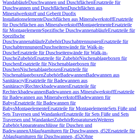
Wandabläufe
Duschwannen und Duschflächen
Ersatzteile für
Duschwannen und Duschflächen
Duschflächen aus
Mineralwerkstoff und Geberit Duofix
Installationselemente
Duschflächen aus Mineralwerkstoff
Ersatzteile
für Duschflächen aus Mineralwerkstoff
Montagelemente
Ersatzteile
für Montagelemente
Spezifische Duschwannenabläufe
Ersatzteile für
Spezifische
Duschwannenabläufe
Zubehör
Duschabtrennungen
Ersatzteile für
Duschabtrennungen
Duschseitenwände für Walk-in-
Dusche
Ersatzteile für Duschseitenwände für Walk-in-
Dusche
Zubehör
Ersatzteile für Zubehör
Nischenablageboxen für
Duschen
Ersatzteile für Nischenablageboxen für
Duschen
Nischenablageboxen
Ersatzteile für
Nischenablageboxen
Zubehör
Badewannen
Badewannen aus
Sanitäracryl
Ersatzteile für Badewannen aus
Sanitäracryl
Rechteckbadewannen
Ersatzteile für
Rechteckbadewannen
Badewannen aus Mineralwerkstoff
Ersatzteile
für Badewannen aus Mineralwerkstoff
Badewannen für
Babys
Ersatzteile für Badewannen für
Babys
Montagelemente
Ersatzteile für Montagelemente
Sets Füße und
Sets Traversen und Wandanker
Ersatzteile für Sets Füße und Sets
Traversen und Wandanker
Zubehör
Reparatursets
Weiteres
Zubehör
Apparateanschlüsse für Duschen und
Badewannen
Ablaufgarnituren für Duschwannen, d52
Ersatzteile für
Ablaufgarnituren für Duschwannen, d52
Ohne