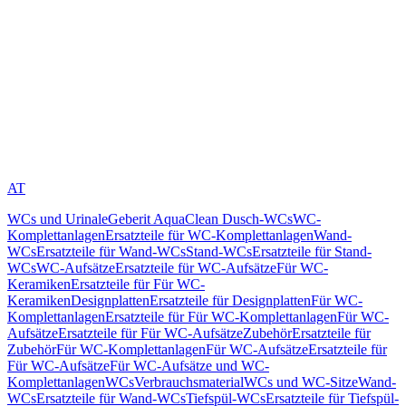
AT
WCs und Urinale
Geberit AquaClean Dusch-WCs
WC-
Komplettanlagen
Ersatzteile für WC-Komplettanlagen
Wand-
WCs
Ersatzteile für Wand-WCs
Stand-WCs
Ersatzteile für Stand-
WCs
WC-Aufsätze
Ersatzteile für WC-Aufsätze
Für WC-
Keramiken
Ersatzteile für Für WC-
Keramiken
Designplatten
Ersatzteile für Designplatten
Für WC-
Komplettanlagen
Ersatzteile für Für WC-Komplettanlagen
Für WC-
Aufsätze
Ersatzteile für Für WC-Aufsätze
Zubehör
Ersatzteile für
Zubehör
Für WC-Komplettanlagen
Für WC-Aufsätze
Ersatzteile für
Für WC-Aufsätze
Für WC-Aufsätze und WC-
Komplettanlagen
WCs
Verbrauchsmaterial
WCs und WC-Sitze
Wand-
WCs
Ersatzteile für Wand-WCs
Tiefspül-WCs
Ersatzteile für Tiefspül-