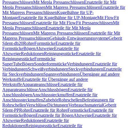
Pressanschlüssen
Mit Mepla Pressanschlüssen
Ersatzteile für Mit
Mepla Pressanschlüssen
Mit Mapress Pressanschlüssen
Ersatzteile für
Mit Mapress Pressanschlüssen
Kugelhähne für UP-
Montage
Ersatzteile für Kugelhähne für UP-Montage
Mit FlowFit
Pressanschlüssen
Ersatzteile für Mit FlowFit Pressanschlüssen
Mit
Mepla Pressanschlüssen
Ersatzteile für Mit Mepla
Pressanschlüssen
Mit Mapress Pressanschlüssen
Ersatzteile für Mit
Mapress Pressanschlüssen
Gebäude-Entwässerungssysteme
Geberit
Silent-db20
Rohre
Formstücke
Ersatzteile für
Formstücke
Bögen
Abzweige
Ersatzteile für
Abzweige
Reduktionen
Reinigungsstücke
Ersatzteile für
Reinigungsstücke
Formstücke
SuperTube
Bögen
Sonderformstücke
Verbindungen
Ersatzteile für
Verbindungen
Schweißverbindungen
Steckverbindungen
Ersatzteile
für Steckverbindungen
Spannverbindungen
Übergänge auf andere
Werkstoffe
Ersatzteile für Übergänge auf andere
Werkstoffe
Apparateanschlüsse
Ersatzteile für
Apparateanschlüsse
Anschlussbögen
Ersatzteile für
Anschlussbögen
Anschlusssteckmuffen
Ersatzteile für
Anschlusssteckmuffen
Zubehör
Rohrschellen
Befestigungen für
Rohrschellen
Verschlüsse
Dichtungen
Verbrauchsmaterial
Geberit
Silent-PP
Rohre
Ersatzteile für Rohre
Formstücke
Ersatzteile für
Formstücke
Bögen
Ersatzteile für Bögen
Abzweige
Ersatzteile für
Abzweige
Reduktionen
Ersatzteile für
Reduktionen
Reinigungsstücke
Ersatzteile für