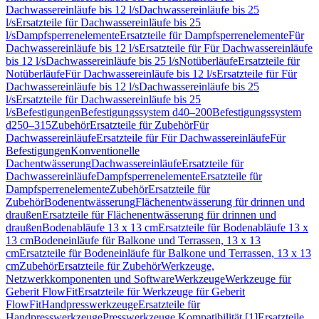
Dachwassereinläufe bis 12 l/s
Dachwassereinläufe bis 25
l/s
Ersatzteile für Dachwassereinläufe bis 25
l/s
Dampfsperrenelemente
Ersatzteile für Dampfsperrenelemente
Für
Dachwassereinläufe bis 12 l/s
Ersatzteile für Für Dachwassereinläufe
bis 12 l/s
Dachwassereinläufe bis 25 l/s
Notüberläufe
Ersatzteile für
Notüberläufe
Für Dachwassereinläufe bis 12 l/s
Ersatzteile für Für
Dachwassereinläufe bis 12 l/s
Dachwassereinläufe bis 25
l/s
Ersatzteile für Dachwassereinläufe bis 25
l/s
Befestigungen
Befestigungssystem d40–200
Befestigungssystem
d250–315
Zubehör
Ersatzteile für Zubehör
Für
Dachwassereinläufe
Ersatzteile für Für Dachwassereinläufe
Für
Befestigungen
Konventionelle
Dachentwässerung
Dachwassereinläufe
Ersatzteile für
Dachwassereinläufe
Dampfsperrenelemente
Ersatzteile für
Dampfsperrenelemente
Zubehör
Ersatzteile für
Zubehör
Bodenentwässerung
Flächenentwässerung für drinnen und
draußen
Ersatzteile für Flächenentwässerung für drinnen und
draußen
Bodenabläufe 13 x 13 cm
Ersatzteile für Bodenabläufe 13 x
13 cm
Bodeneinläufe für Balkone und Terrassen, 13 x 13
cm
Ersatzteile für Bodeneinläufe für Balkone und Terrassen, 13 x 13
cm
Zubehör
Ersatzteile für Zubehör
Werkzeuge,
Netzwerkkomponenten und Software
Werkzeuge
Werkzeuge für
Geberit FlowFit
Ersatzteile für Werkzeuge für Geberit
FlowFit
Handpresswerkzeuge
Ersatzteile für
Handpresswerkzeuge
Presswerkzeuge Kompatibilität [1]
Ersatzteile