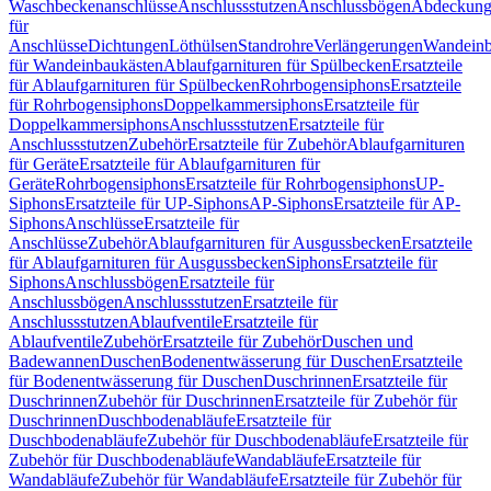
Waschbeckenanschlüsse
Anschlussstutzen
Anschlussbögen
Abdeckung
für
Anschlüsse
Dichtungen
Löthülsen
Standrohre
Verlängerungen
Wandeinb
für Wandeinbaukästen
Ablaufgarnituren für Spülbecken
Ersatzteile
für Ablaufgarnituren für Spülbecken
Rohrbogensiphons
Ersatzteile
für Rohrbogensiphons
Doppelkammersiphons
Ersatzteile für
Doppelkammersiphons
Anschlussstutzen
Ersatzteile für
Anschlussstutzen
Zubehör
Ersatzteile für Zubehör
Ablaufgarnituren
für Geräte
Ersatzteile für Ablaufgarnituren für
Geräte
Rohrbogensiphons
Ersatzteile für Rohrbogensiphons
UP-
Siphons
Ersatzteile für UP-Siphons
AP-Siphons
Ersatzteile für AP-
Siphons
Anschlüsse
Ersatzteile für
Anschlüsse
Zubehör
Ablaufgarnituren für Ausgussbecken
Ersatzteile
für Ablaufgarnituren für Ausgussbecken
Siphons
Ersatzteile für
Siphons
Anschlussbögen
Ersatzteile für
Anschlussbögen
Anschlussstutzen
Ersatzteile für
Anschlussstutzen
Ablaufventile
Ersatzteile für
Ablaufventile
Zubehör
Ersatzteile für Zubehör
Duschen und
Badewannen
Duschen
Bodenentwässerung für Duschen
Ersatzteile
für Bodenentwässerung für Duschen
Duschrinnen
Ersatzteile für
Duschrinnen
Zubehör für Duschrinnen
Ersatzteile für Zubehör für
Duschrinnen
Duschbodenabläufe
Ersatzteile für
Duschbodenabläufe
Zubehör für Duschbodenabläufe
Ersatzteile für
Zubehör für Duschbodenabläufe
Wandabläufe
Ersatzteile für
Wandabläufe
Zubehör für Wandabläufe
Ersatzteile für Zubehör für