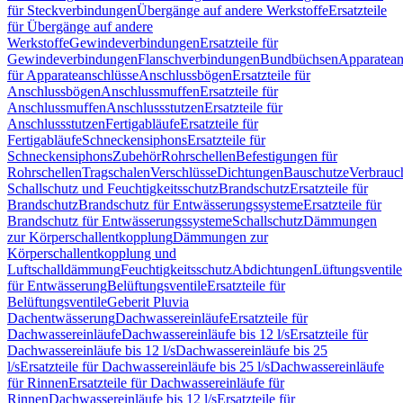
für Steckverbindungen
Übergänge auf andere Werkstoffe
Ersatzteile
für Übergänge auf andere
Werkstoffe
Gewindeverbindungen
Ersatzteile für
Gewindeverbindungen
Flanschverbindungen
Bundbüchsen
Apparatean
für Apparateanschlüsse
Anschlussbögen
Ersatzteile für
Anschlussbögen
Anschlussmuffen
Ersatzteile für
Anschlussmuffen
Anschlussstutzen
Ersatzteile für
Anschlussstutzen
Fertigabläufe
Ersatzteile für
Fertigabläufe
Schneckensiphons
Ersatzteile für
Schneckensiphons
Zubehör
Rohrschellen
Befestigungen für
Rohrschellen
Tragschalen
Verschlüsse
Dichtungen
Bauschutze
Verbrauc
Schallschutz und Feuchtigkeitsschutz
Brandschutz
Ersatzteile für
Brandschutz
Brandschutz für Entwässerungssysteme
Ersatzteile für
Brandschutz für Entwässerungssysteme
Schallschutz
Dämmungen
zur Körperschallentkopplung
Dämmungen zur
Körperschallentkopplung und
Luftschalldämmung
Feuchtigkeitsschutz
Abdichtungen
Lüftungsventile
für Entwässerung
Belüftungsventile
Ersatzteile für
Belüftungsventile
Geberit Pluvia
Dachentwässerung
Dachwassereinläufe
Ersatzteile für
Dachwassereinläufe
Dachwassereinläufe bis 12 l/s
Ersatzteile für
Dachwassereinläufe bis 12 l/s
Dachwassereinläufe bis 25
l/s
Ersatzteile für Dachwassereinläufe bis 25 l/s
Dachwassereinläufe
für Rinnen
Ersatzteile für Dachwassereinläufe für
Rinnen
Dachwassereinläufe bis 12 l/s
Ersatzteile für