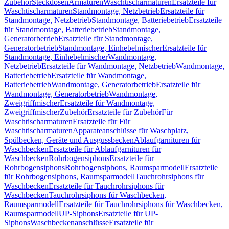
Zubehör
Steckdosen
Armaturen
Waschtischarmaturen
Ersatzteile für
Waschtischarmaturen
Standmontage, Netzbetrieb
Ersatzteile für
Standmontage, Netzbetrieb
Standmontage, Batteriebetrieb
Ersatzteile
für Standmontage, Batteriebetrieb
Standmontage,
Generatorbetrieb
Ersatzteile für Standmontage,
Generatorbetrieb
Standmontage, Einhebelmischer
Ersatzteile für
Standmontage, Einhebelmischer
Wandmontage,
Netzbetrieb
Ersatzteile für Wandmontage, Netzbetrieb
Wandmontage,
Batteriebetrieb
Ersatzteile für Wandmontage,
Batteriebetrieb
Wandmontage, Generatorbetrieb
Ersatzteile für
Wandmontage, Generatorbetrieb
Wandmontage,
Zweigriffmischer
Ersatzteile für Wandmontage,
Zweigriffmischer
Zubehör
Ersatzteile für Zubehör
Für
Waschtischarmaturen
Ersatzteile für Für
Waschtischarmaturen
Apparateanschlüsse für Waschplatz,
Spülbecken, Geräte und Ausgussbecken
Ablaufgarnituren für
Waschbecken
Ersatzteile für Ablaufgarnituren für
Waschbecken
Rohrbogensiphons
Ersatzteile für
Rohrbogensiphons
Rohrbogensiphons, Raumsparmodell
Ersatzteile
für Rohrbogensiphons, Raumsparmodell
Tauchrohrsiphons für
Waschbecken
Ersatzteile für Tauchrohrsiphons für
Waschbecken
Tauchrohrsiphons für Waschbecken,
Raumsparmodell
Ersatzteile für Tauchrohrsiphons für Waschbecken,
Raumsparmodell
UP-Siphons
Ersatzteile für UP-
Siphons
Waschbeckenanschlüsse
Ersatzteile für