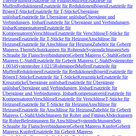
Therm
Fittings
Ersatzteile für Fittings
Muffen
Ersatzteile für
Muffen
Reduktionen
Ersatzteile für Reduktionen
Bögen
Ersatzteile für
Bögen
T-Stücke
Ersatzteile für T-Stücke
Übergänge
unlösbar
Ersatzteile für Übergänge unlösbar
Übergänge und
Verbindungen, lösbar
Ersatzteile für Übergänge und Verbindungen,
lösbar
Kompensatoren
Ersatzteile für
Kompensatoren
Verschlüsse
Ersatzteile für Verschlüsse
T-Stücke für
Heizung
Ersatzteile für T-Stücke für Heizung
Anschlüsse für
Heizung
Ersatzteile für Anschlüsse für Heizung
Zubehör für Geberit
Mapress Therm
Schutzkappen für Rohrende
Systemdichtungen
Sets
Schraube für Flanschverbindungen
Geberit Mapress C-Stahl
Geberit
Mapress C-Stahl
Ersatzteile für Geberit Mapress C-Stahl
Systemrohre
1.0034
Systemrohre 1.0215
Rohrnippel
Muffen
Ersatzteile für
Muffen
Reduktionen
Ersatzteile für Reduktionen
Bögen
Ersatzteile für
Bögen
T-Stücke
Ersatzteile für T-Stücke
Kreuzstücke
Ersatzteile für
Kreuzstücke
Übergänge unlösbar
Ersatzteile für Übergänge
unlösbar
Übergänge und Verbindungen, lösbar
Ersatzteile für
Übergänge und Verbindungen, lösbar
Kompensatoren
Ersatzteile für
Kompensatoren
Verschlüsse
Ersatzteile für Verschlüsse
T-Stücke für
Heizung
Ersatzteile für T-Stücke für Heizung
Anschlüsse für
Heizung
Ersatzteile für Anschlüsse für Heizung
Zubehör für Geberit
Mapress C-Stahl
Abdichtungen für Rohre und Fittings
Abdeckungen
für Rohre
Befestigungen für Anschlüsse
Systemdichtungen
Sets
Schraube für Flanschverbindungen
Geberit Mapress Kupfer
Geberit
Mapress Kupfer
Ersatzteile für Geberit Mapress