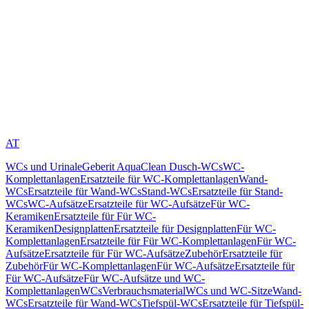
AT
WCs und Urinale
Geberit AquaClean Dusch-WCs
WC-
Komplettanlagen
Ersatzteile für WC-Komplettanlagen
Wand-
WCs
Ersatzteile für Wand-WCs
Stand-WCs
Ersatzteile für Stand-
WCs
WC-Aufsätze
Ersatzteile für WC-Aufsätze
Für WC-
Keramiken
Ersatzteile für Für WC-
Keramiken
Designplatten
Ersatzteile für Designplatten
Für WC-
Komplettanlagen
Ersatzteile für Für WC-Komplettanlagen
Für WC-
Aufsätze
Ersatzteile für Für WC-Aufsätze
Zubehör
Ersatzteile für
Zubehör
Für WC-Komplettanlagen
Für WC-Aufsätze
Ersatzteile für
Für WC-Aufsätze
Für WC-Aufsätze und WC-
Komplettanlagen
WCs
Verbrauchsmaterial
WCs und WC-Sitze
Wand-
WCs
Ersatzteile für Wand-WCs
Tiefspül-WCs
Ersatzteile für Tiefspül-