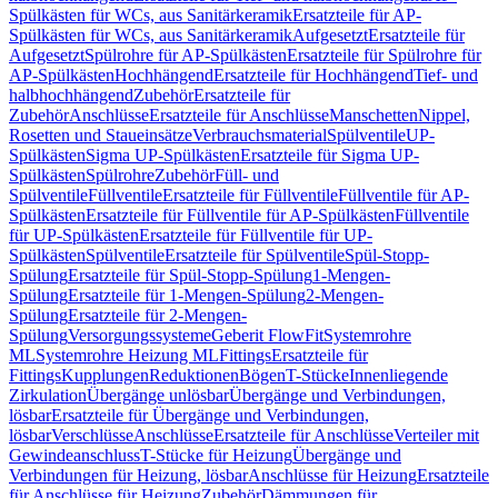
Spülkästen für WCs, aus Sanitärkeramik
Ersatzteile für AP-
Spülkästen für WCs, aus Sanitärkeramik
Aufgesetzt
Ersatzteile für
Aufgesetzt
Spülrohre für AP-Spülkästen
Ersatzteile für Spülrohre für
AP-Spülkästen
Hochhängend
Ersatzteile für Hochhängend
Tief- und
halbhochhängend
Zubehör
Ersatzteile für
Zubehör
Anschlüsse
Ersatzteile für Anschlüsse
Manschetten
Nippel,
Rosetten und Staueinsätze
Verbrauchsmaterial
Spülventile
UP-
Spülkästen
Sigma UP-Spülkästen
Ersatzteile für Sigma UP-
Spülkästen
Spülrohre
Zubehör
Füll- und
Spülventile
Füllventile
Ersatzteile für Füllventile
Füllventile für AP-
Spülkästen
Ersatzteile für Füllventile für AP-Spülkästen
Füllventile
für UP-Spülkästen
Ersatzteile für Füllventile für UP-
Spülkästen
Spülventile
Ersatzteile für Spülventile
Spül-Stopp-
Spülung
Ersatzteile für Spül-Stopp-Spülung
1-Mengen-
Spülung
Ersatzteile für 1-Mengen-Spülung
2-Mengen-
Spülung
Ersatzteile für 2-Mengen-
Spülung
Versorgungssysteme
Geberit FlowFit
Systemrohre
ML
Systemrohre Heizung ML
Fittings
Ersatzteile für
Fittings
Kupplungen
Reduktionen
Bögen
T-Stücke
Innenliegende
Zirkulation
Übergänge unlösbar
Übergänge und Verbindungen,
lösbar
Ersatzteile für Übergänge und Verbindungen,
lösbar
Verschlüsse
Anschlüsse
Ersatzteile für Anschlüsse
Verteiler mit
Gewindeanschluss
T-Stücke für Heizung
Übergänge und
Verbindungen für Heizung, lösbar
Anschlüsse für Heizung
Ersatzteile
für Anschlüsse für Heizung
Zubehör
Dämmungen für