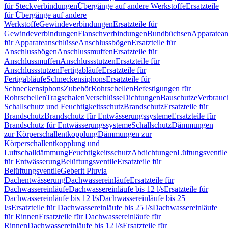
für Steckverbindungen
Übergänge auf andere Werkstoffe
Ersatzteile
für Übergänge auf andere
Werkstoffe
Gewindeverbindungen
Ersatzteile für
Gewindeverbindungen
Flanschverbindungen
Bundbüchsen
Apparatean
für Apparateanschlüsse
Anschlussbögen
Ersatzteile für
Anschlussbögen
Anschlussmuffen
Ersatzteile für
Anschlussmuffen
Anschlussstutzen
Ersatzteile für
Anschlussstutzen
Fertigabläufe
Ersatzteile für
Fertigabläufe
Schneckensiphons
Ersatzteile für
Schneckensiphons
Zubehör
Rohrschellen
Befestigungen für
Rohrschellen
Tragschalen
Verschlüsse
Dichtungen
Bauschutze
Verbrauc
Schallschutz und Feuchtigkeitsschutz
Brandschutz
Ersatzteile für
Brandschutz
Brandschutz für Entwässerungssysteme
Ersatzteile für
Brandschutz für Entwässerungssysteme
Schallschutz
Dämmungen
zur Körperschallentkopplung
Dämmungen zur
Körperschallentkopplung und
Luftschalldämmung
Feuchtigkeitsschutz
Abdichtungen
Lüftungsventile
für Entwässerung
Belüftungsventile
Ersatzteile für
Belüftungsventile
Geberit Pluvia
Dachentwässerung
Dachwassereinläufe
Ersatzteile für
Dachwassereinläufe
Dachwassereinläufe bis 12 l/s
Ersatzteile für
Dachwassereinläufe bis 12 l/s
Dachwassereinläufe bis 25
l/s
Ersatzteile für Dachwassereinläufe bis 25 l/s
Dachwassereinläufe
für Rinnen
Ersatzteile für Dachwassereinläufe für
Rinnen
Dachwassereinläufe bis 12 l/s
Ersatzteile für