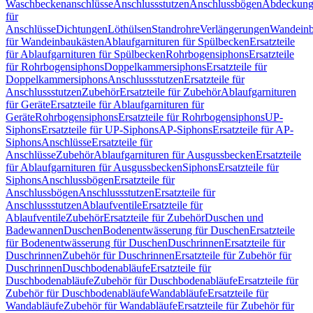
Waschbeckenanschlüsse
Anschlussstutzen
Anschlussbögen
Abdeckung
für
Anschlüsse
Dichtungen
Löthülsen
Standrohre
Verlängerungen
Wandeinb
für Wandeinbaukästen
Ablaufgarnituren für Spülbecken
Ersatzteile
für Ablaufgarnituren für Spülbecken
Rohrbogensiphons
Ersatzteile
für Rohrbogensiphons
Doppelkammersiphons
Ersatzteile für
Doppelkammersiphons
Anschlussstutzen
Ersatzteile für
Anschlussstutzen
Zubehör
Ersatzteile für Zubehör
Ablaufgarnituren
für Geräte
Ersatzteile für Ablaufgarnituren für
Geräte
Rohrbogensiphons
Ersatzteile für Rohrbogensiphons
UP-
Siphons
Ersatzteile für UP-Siphons
AP-Siphons
Ersatzteile für AP-
Siphons
Anschlüsse
Ersatzteile für
Anschlüsse
Zubehör
Ablaufgarnituren für Ausgussbecken
Ersatzteile
für Ablaufgarnituren für Ausgussbecken
Siphons
Ersatzteile für
Siphons
Anschlussbögen
Ersatzteile für
Anschlussbögen
Anschlussstutzen
Ersatzteile für
Anschlussstutzen
Ablaufventile
Ersatzteile für
Ablaufventile
Zubehör
Ersatzteile für Zubehör
Duschen und
Badewannen
Duschen
Bodenentwässerung für Duschen
Ersatzteile
für Bodenentwässerung für Duschen
Duschrinnen
Ersatzteile für
Duschrinnen
Zubehör für Duschrinnen
Ersatzteile für Zubehör für
Duschrinnen
Duschbodenabläufe
Ersatzteile für
Duschbodenabläufe
Zubehör für Duschbodenabläufe
Ersatzteile für
Zubehör für Duschbodenabläufe
Wandabläufe
Ersatzteile für
Wandabläufe
Zubehör für Wandabläufe
Ersatzteile für Zubehör für