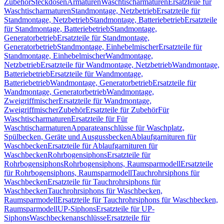
Zubehör
Steckdosen
Armaturen
Waschtischarmaturen
Ersatzteile für
Waschtischarmaturen
Standmontage, Netzbetrieb
Ersatzteile für
Standmontage, Netzbetrieb
Standmontage, Batteriebetrieb
Ersatzteile
für Standmontage, Batteriebetrieb
Standmontage,
Generatorbetrieb
Ersatzteile für Standmontage,
Generatorbetrieb
Standmontage, Einhebelmischer
Ersatzteile für
Standmontage, Einhebelmischer
Wandmontage,
Netzbetrieb
Ersatzteile für Wandmontage, Netzbetrieb
Wandmontage,
Batteriebetrieb
Ersatzteile für Wandmontage,
Batteriebetrieb
Wandmontage, Generatorbetrieb
Ersatzteile für
Wandmontage, Generatorbetrieb
Wandmontage,
Zweigriffmischer
Ersatzteile für Wandmontage,
Zweigriffmischer
Zubehör
Ersatzteile für Zubehör
Für
Waschtischarmaturen
Ersatzteile für Für
Waschtischarmaturen
Apparateanschlüsse für Waschplatz,
Spülbecken, Geräte und Ausgussbecken
Ablaufgarnituren für
Waschbecken
Ersatzteile für Ablaufgarnituren für
Waschbecken
Rohrbogensiphons
Ersatzteile für
Rohrbogensiphons
Rohrbogensiphons, Raumsparmodell
Ersatzteile
für Rohrbogensiphons, Raumsparmodell
Tauchrohrsiphons für
Waschbecken
Ersatzteile für Tauchrohrsiphons für
Waschbecken
Tauchrohrsiphons für Waschbecken,
Raumsparmodell
Ersatzteile für Tauchrohrsiphons für Waschbecken,
Raumsparmodell
UP-Siphons
Ersatzteile für UP-
Siphons
Waschbeckenanschlüsse
Ersatzteile für