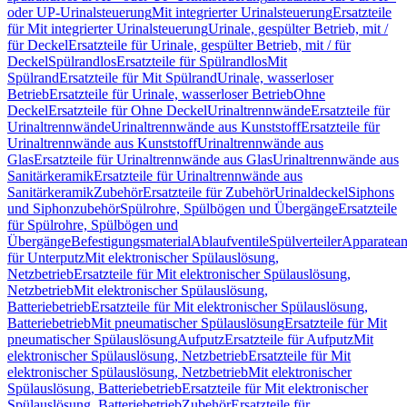
oder UP-Urinalsteuerung
Mit integrierter Urinalsteuerung
Ersatzteile
für Mit integrierter Urinalsteuerung
Urinale, gespülter Betrieb, mit /
für Deckel
Ersatzteile für Urinale, gespülter Betrieb, mit / für
Deckel
Spülrandlos
Ersatzteile für Spülrandlos
Mit
Spülrand
Ersatzteile für Mit Spülrand
Urinale, wasserloser
Betrieb
Ersatzteile für Urinale, wasserloser Betrieb
Ohne
Deckel
Ersatzteile für Ohne Deckel
Urinaltrennwände
Ersatzteile für
Urinaltrennwände
Urinaltrennwände aus Kunststoff
Ersatzteile für
Urinaltrennwände aus Kunststoff
Urinaltrennwände aus
Glas
Ersatzteile für Urinaltrennwände aus Glas
Urinaltrennwände aus
Sanitärkeramik
Ersatzteile für Urinaltrennwände aus
Sanitärkeramik
Zubehör
Ersatzteile für Zubehör
Urinaldeckel
Siphons
und Siphonzubehör
Spülrohre, Spülbögen und Übergänge
Ersatzteile
für Spülrohre, Spülbögen und
Übergänge
Befestigungsmaterial
Ablaufventile
Spülverteiler
Apparatean
für Unterputz
Mit elektronischer Spülauslösung,
Netzbetrieb
Ersatzteile für Mit elektronischer Spülauslösung,
Netzbetrieb
Mit elektronischer Spülauslösung,
Batteriebetrieb
Ersatzteile für Mit elektronischer Spülauslösung,
Batteriebetrieb
Mit pneumatischer Spülauslösung
Ersatzteile für Mit
pneumatischer Spülauslösung
Aufputz
Ersatzteile für Aufputz
Mit
elektronischer Spülauslösung, Netzbetrieb
Ersatzteile für Mit
elektronischer Spülauslösung, Netzbetrieb
Mit elektronischer
Spülauslösung, Batteriebetrieb
Ersatzteile für Mit elektronischer
Spülauslösung, Batteriebetrieb
Zubehör
Ersatzteile für