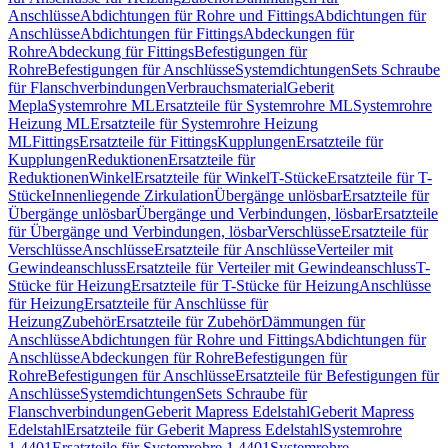
Anschlüsse
Abdichtungen für Rohre und Fittings
Abdichtungen für
Anschlüsse
Abdichtungen für Fittings
Abdeckungen für
Rohre
Abdeckung für Fittings
Befestigungen für
Rohre
Befestigungen für Anschlüsse
Systemdichtungen
Sets Schraube
für Flanschverbindungen
Verbrauchsmaterial
Geberit
Mepla
Systemrohre ML
Ersatzteile für Systemrohre ML
Systemrohre
Heizung ML
Ersatzteile für Systemrohre Heizung
ML
Fittings
Ersatzteile für Fittings
Kupplungen
Ersatzteile für
Kupplungen
Reduktionen
Ersatzteile für
Reduktionen
Winkel
Ersatzteile für Winkel
T-Stücke
Ersatzteile für T-
Stücke
Innenliegende Zirkulation
Übergänge unlösbar
Ersatzteile für
Übergänge unlösbar
Übergänge und Verbindungen, lösbar
Ersatzteile
für Übergänge und Verbindungen, lösbar
Verschlüsse
Ersatzteile für
Verschlüsse
Anschlüsse
Ersatzteile für Anschlüsse
Verteiler mit
Gewindeanschluss
Ersatzteile für Verteiler mit Gewindeanschluss
T-
Stücke für Heizung
Ersatzteile für T-Stücke für Heizung
Anschlüsse
für Heizung
Ersatzteile für Anschlüsse für
Heizung
Zubehör
Ersatzteile für Zubehör
Dämmungen für
Anschlüsse
Abdichtungen für Rohre und Fittings
Abdichtungen für
Anschlüsse
Abdeckungen für Rohre
Befestigungen für
Rohre
Befestigungen für Anschlüsse
Ersatzteile für Befestigungen für
Anschlüsse
Systemdichtungen
Sets Schraube für
Flanschverbindungen
Geberit Mapress Edelstahl
Geberit Mapress
Edelstahl
Ersatzteile für Geberit Mapress Edelstahl
Systemrohre
1.4401
Ersatzteile für Systemrohre 1.4401
Systemrohre