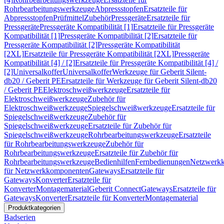
Rohrbearbeitungswerkzeuge
Abpressstopfen
Ersatzteile für
Abpressstopfen
Prüfmittel
Zubehör
Pressgeräte
Ersatzteile für
Pressgeräte
Pressgeräte Kompatibilität [1]
Ersatzteile für Pressgeräte
Kompatibilität [1]
Pressgeräte Kompatibilität [2]
Ersatzteile für
Pressgeräte Kompatibilität [2]
Pressgeräte Kompatibilität
[2XL]
Ersatzteile für Pressgeräte Kompatibilität [2XL]
Pressgeräte
Kompatibilität [4] / [2]
Ersatzteile für Pressgeräte Kompatibilität [4] /
[2]
Universalkoffer
Universalkoffer
Werkzeuge für Geberit Silent-
db20 / Geberit PE
Ersatzteile für Werkzeuge für Geberit Silent-db20
/ Geberit PE
Elektroschweißwerkzeuge
Ersatzteile für
Elektroschweißwerkzeuge
Zubehör für
Elektroschweißwerkzeuge
Spiegelschweißwerkzeuge
Ersatzteile für
Spiegelschweißwerkzeuge
Zubehör für
Spiegelschweißwerkzeuge
Ersatzteile für Zubehör für
Spiegelschweißwerkzeuge
Rohrbearbeitungswerkzeuge
Ersatzteile
für Rohrbearbeitungswerkzeuge
Zubehör für
Rohrbearbeitungswerkzeuge
Ersatzteile für Zubehör für
Rohrbearbeitungswerkzeuge
Bedienhilfen
Fernbedienungen
Netzwerk
für Netzwerkkomponenten
Gateways
Ersatzteile für
Gateways
Konverter
Ersatzteile für
Konverter
Montagematerial
Geberit Connect
Gateways
Ersatzteile für
Gateways
Konverter
Ersatzteile für Konverter
Montagematerial
Produktkategorien
Badserien