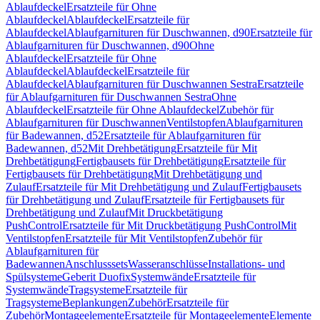
Ablaufdeckel
Ersatzteile für Ohne
Ablaufdeckel
Ablaufdeckel
Ersatzteile für
Ablaufdeckel
Ablaufgarnituren für Duschwannen, d90
Ersatzteile für
Ablaufgarnituren für Duschwannen, d90
Ohne
Ablaufdeckel
Ersatzteile für Ohne
Ablaufdeckel
Ablaufdeckel
Ersatzteile für
Ablaufdeckel
Ablaufgarnituren für Duschwannen Sestra
Ersatzteile
für Ablaufgarnituren für Duschwannen Sestra
Ohne
Ablaufdeckel
Ersatzteile für Ohne Ablaufdeckel
Zubehör für
Ablaufgarnituren für Duschwannen
Ventilstopfen
Ablaufgarnituren
für Badewannen, d52
Ersatzteile für Ablaufgarnituren für
Badewannen, d52
Mit Drehbetätigung
Ersatzteile für Mit
Drehbetätigung
Fertigbausets für Drehbetätigung
Ersatzteile für
Fertigbausets für Drehbetätigung
Mit Drehbetätigung und
Zulauf
Ersatzteile für Mit Drehbetätigung und Zulauf
Fertigbausets
für Drehbetätigung und Zulauf
Ersatzteile für Fertigbausets für
Drehbetätigung und Zulauf
Mit Druckbetätigung
PushControl
Ersatzteile für Mit Druckbetätigung PushControl
Mit
Ventilstopfen
Ersatzteile für Mit Ventilstopfen
Zubehör für
Ablaufgarnituren für
Badewannen
Anschlusssets
Wasseranschlüsse
Installations- und
Spülsysteme
Geberit Duofix
Systemwände
Ersatzteile für
Systemwände
Tragsysteme
Ersatzteile für
Tragsysteme
Beplankungen
Zubehör
Ersatzteile für
Zubehör
Montageelemente
Ersatzteile für Montageelemente
Elemente