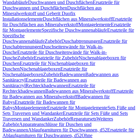
Wandabläufe
Duschwannen und Duschflächen
Ersatzteile für
Duschwannen und Duschflächen
Duschflächen aus
Mineralwerkstoff und Geberit Duofix
Installationselemente
Duschflächen aus Mineralwerkstoff
Ersatzteile
für Duschflächen aus Mineralwerkstoff
Montagelemente
Ersatzteile
für Montagelemente
Spezifische Duschwannenabläufe
Ersatzteile für
Spezifische
Duschwannenabläufe
Zubehör
Duschabtrennungen
Ersatzteile für
Duschabtrennungen
Duschseitenwände für Walk-in-
Dusche
Ersatzteile für Duschseitenwände für Walk-in-
Dusche
Zubehör
Ersatzteile für Zubehör
Nischenablageboxen für
Duschen
Ersatzteile für Nischenablageboxen für
Duschen
Nischenablageboxen
Ersatzteile für
Nischenablageboxen
Zubehör
Badewannen
Badewannen aus
Sanitäracryl
Ersatzteile für Badewannen aus
Sanitäracryl
Rechteckbadewannen
Ersatzteile für
Rechteckbadewannen
Badewannen aus Mineralwerkstoff
Ersatzteile
für Badewannen aus Mineralwerkstoff
Badewannen für
Babys
Ersatzteile für Badewannen für
Babys
Montagelemente
Ersatzteile für Montagelemente
Sets Füße und
Sets Traversen und Wandanker
Ersatzteile für Sets Füße und Sets
Traversen und Wandanker
Zubehör
Reparatursets
Weiteres
Zubehör
Apparateanschlüsse für Duschen und
Badewannen
Ablaufgarnituren für Duschwannen, d52
Ersatzteile für
Ablaufgarnituren für Duschwannen, d52
Ohne