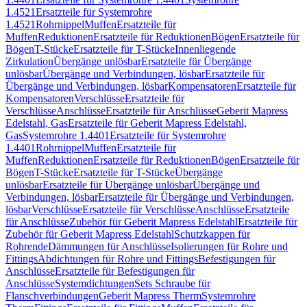
1.4521
Ersatzteile für Systemrohre
1.4521
Rohrnippel
Muffen
Ersatzteile für
Muffen
Reduktionen
Ersatzteile für Reduktionen
Bögen
Ersatzteile für
Bögen
T-Stücke
Ersatzteile für T-Stücke
Innenliegende
Zirkulation
Übergänge unlösbar
Ersatzteile für Übergänge
unlösbar
Übergänge und Verbindungen, lösbar
Ersatzteile für
Übergänge und Verbindungen, lösbar
Kompensatoren
Ersatzteile für
Kompensatoren
Verschlüsse
Ersatzteile für
Verschlüsse
Anschlüsse
Ersatzteile für Anschlüsse
Geberit Mapress
Edelstahl, Gas
Ersatzteile für Geberit Mapress Edelstahl,
Gas
Systemrohre 1.4401
Ersatzteile für Systemrohre
1.4401
Rohrnippel
Muffen
Ersatzteile für
Muffen
Reduktionen
Ersatzteile für Reduktionen
Bögen
Ersatzteile für
Bögen
T-Stücke
Ersatzteile für T-Stücke
Übergänge
unlösbar
Ersatzteile für Übergänge unlösbar
Übergänge und
Verbindungen, lösbar
Ersatzteile für Übergänge und Verbindungen,
lösbar
Verschlüsse
Ersatzteile für Verschlüsse
Anschlüsse
Ersatzteile
für Anschlüsse
Zubehör für Geberit Mapress Edelstahl
Ersatzteile für
Zubehör für Geberit Mapress Edelstahl
Schutzkappen für
Rohrende
Dämmungen für Anschlüsse
Isolierungen für Rohre und
Fittings
Abdichtungen für Rohre und Fittings
Befestigungen für
Anschlüsse
Ersatzteile für Befestigungen für
Anschlüsse
Systemdichtungen
Sets Schraube für
Flanschverbindungen
Geberit Mapress Therm
Systemrohre