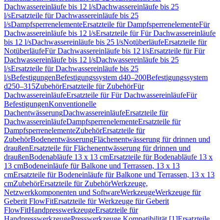
Dachwassereinläufe bis 12 l/s
Dachwassereinläufe bis 25
l/s
Ersatzteile für Dachwassereinläufe bis 25
l/s
Dampfsperrenelemente
Ersatzteile für Dampfsperrenelemente
Für
Dachwassereinläufe bis 12 l/s
Ersatzteile für Für Dachwassereinläufe
bis 12 l/s
Dachwassereinläufe bis 25 l/s
Notüberläufe
Ersatzteile für
Notüberläufe
Für Dachwassereinläufe bis 12 l/s
Ersatzteile für Für
Dachwassereinläufe bis 12 l/s
Dachwassereinläufe bis 25
l/s
Ersatzteile für Dachwassereinläufe bis 25
l/s
Befestigungen
Befestigungssystem d40–200
Befestigungssystem
d250–315
Zubehör
Ersatzteile für Zubehör
Für
Dachwassereinläufe
Ersatzteile für Für Dachwassereinläufe
Für
Befestigungen
Konventionelle
Dachentwässerung
Dachwassereinläufe
Ersatzteile für
Dachwassereinläufe
Dampfsperrenelemente
Ersatzteile für
Dampfsperrenelemente
Zubehör
Ersatzteile für
Zubehör
Bodenentwässerung
Flächenentwässerung für drinnen und
draußen
Ersatzteile für Flächenentwässerung für drinnen und
draußen
Bodenabläufe 13 x 13 cm
Ersatzteile für Bodenabläufe 13 x
13 cm
Bodeneinläufe für Balkone und Terrassen, 13 x 13
cm
Ersatzteile für Bodeneinläufe für Balkone und Terrassen, 13 x 13
cm
Zubehör
Ersatzteile für Zubehör
Werkzeuge,
Netzwerkkomponenten und Software
Werkzeuge
Werkzeuge für
Geberit FlowFit
Ersatzteile für Werkzeuge für Geberit
FlowFit
Handpresswerkzeuge
Ersatzteile für
Handpresswerkzeuge
Presswerkzeuge Kompatibilität [1]
Ersatzteile