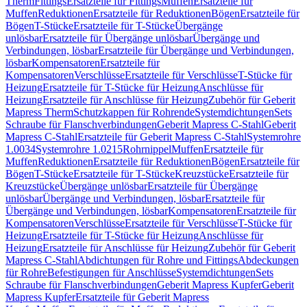
Therm
Fittings
Ersatzteile für Fittings
Muffen
Ersatzteile für
Muffen
Reduktionen
Ersatzteile für Reduktionen
Bögen
Ersatzteile für
Bögen
T-Stücke
Ersatzteile für T-Stücke
Übergänge
unlösbar
Ersatzteile für Übergänge unlösbar
Übergänge und
Verbindungen, lösbar
Ersatzteile für Übergänge und Verbindungen,
lösbar
Kompensatoren
Ersatzteile für
Kompensatoren
Verschlüsse
Ersatzteile für Verschlüsse
T-Stücke für
Heizung
Ersatzteile für T-Stücke für Heizung
Anschlüsse für
Heizung
Ersatzteile für Anschlüsse für Heizung
Zubehör für Geberit
Mapress Therm
Schutzkappen für Rohrende
Systemdichtungen
Sets
Schraube für Flanschverbindungen
Geberit Mapress C-Stahl
Geberit
Mapress C-Stahl
Ersatzteile für Geberit Mapress C-Stahl
Systemrohre
1.0034
Systemrohre 1.0215
Rohrnippel
Muffen
Ersatzteile für
Muffen
Reduktionen
Ersatzteile für Reduktionen
Bögen
Ersatzteile für
Bögen
T-Stücke
Ersatzteile für T-Stücke
Kreuzstücke
Ersatzteile für
Kreuzstücke
Übergänge unlösbar
Ersatzteile für Übergänge
unlösbar
Übergänge und Verbindungen, lösbar
Ersatzteile für
Übergänge und Verbindungen, lösbar
Kompensatoren
Ersatzteile für
Kompensatoren
Verschlüsse
Ersatzteile für Verschlüsse
T-Stücke für
Heizung
Ersatzteile für T-Stücke für Heizung
Anschlüsse für
Heizung
Ersatzteile für Anschlüsse für Heizung
Zubehör für Geberit
Mapress C-Stahl
Abdichtungen für Rohre und Fittings
Abdeckungen
für Rohre
Befestigungen für Anschlüsse
Systemdichtungen
Sets
Schraube für Flanschverbindungen
Geberit Mapress Kupfer
Geberit
Mapress Kupfer
Ersatzteile für Geberit Mapress