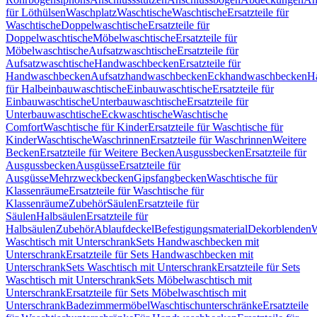
für Löthülsen
Waschplatz
Waschtische
Waschtische
Ersatzteile für
Waschtische
Doppelwaschtische
Ersatzteile für
Doppelwaschtische
Möbelwaschtische
Ersatzteile für
Möbelwaschtische
Aufsatzwaschtische
Ersatzteile für
Aufsatzwaschtische
Handwaschbecken
Ersatzteile für
Handwaschbecken
Aufsatzhandwaschbecken
Eckhandwaschbecken
H
für Halbeinbauwaschtische
Einbauwaschtische
Ersatzteile für
Einbauwaschtische
Unterbauwaschtische
Ersatzteile für
Unterbauwaschtische
Eckwaschtische
Waschtische
Comfort
Waschtische für Kinder
Ersatzteile für Waschtische für
Kinder
Waschtische
Waschrinnen
Ersatzteile für Waschrinnen
Weitere
Becken
Ersatzteile für Weitere Becken
Ausgussbecken
Ersatzteile für
Ausgussbecken
Ausgüsse
Ersatzteile für
Ausgüsse
Mehrzweckbecken
Gipsfangbecken
Waschtische für
Klassenräume
Ersatzteile für Waschtische für
Klassenräume
Zubehör
Säulen
Ersatzteile für
Säulen
Halbsäulen
Ersatzteile für
Halbsäulen
Zubehör
Ablaufdeckel
Befestigungsmaterial
Dekorblenden
W
Waschtisch mit Unterschrank
Sets Handwaschbecken mit
Unterschrank
Ersatzteile für Sets Handwaschbecken mit
Unterschrank
Sets Waschtisch mit Unterschrank
Ersatzteile für Sets
Waschtisch mit Unterschrank
Sets Möbelwaschtisch mit
Unterschrank
Ersatzteile für Sets Möbelwaschtisch mit
Unterschrank
Badezimmermöbel
Waschtischunterschränke
Ersatzteile