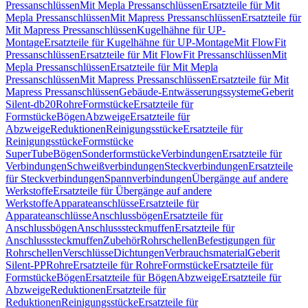
Pressanschlüssen
Mit Mepla Pressanschlüssen
Ersatzteile für Mit
Mepla Pressanschlüssen
Mit Mapress Pressanschlüssen
Ersatzteile für
Mit Mapress Pressanschlüssen
Kugelhähne für UP-
Montage
Ersatzteile für Kugelhähne für UP-Montage
Mit FlowFit
Pressanschlüssen
Ersatzteile für Mit FlowFit Pressanschlüssen
Mit
Mepla Pressanschlüssen
Ersatzteile für Mit Mepla
Pressanschlüssen
Mit Mapress Pressanschlüssen
Ersatzteile für Mit
Mapress Pressanschlüssen
Gebäude-Entwässerungssysteme
Geberit
Silent-db20
Rohre
Formstücke
Ersatzteile für
Formstücke
Bögen
Abzweige
Ersatzteile für
Abzweige
Reduktionen
Reinigungsstücke
Ersatzteile für
Reinigungsstücke
Formstücke
SuperTube
Bögen
Sonderformstücke
Verbindungen
Ersatzteile für
Verbindungen
Schweißverbindungen
Steckverbindungen
Ersatzteile
für Steckverbindungen
Spannverbindungen
Übergänge auf andere
Werkstoffe
Ersatzteile für Übergänge auf andere
Werkstoffe
Apparateanschlüsse
Ersatzteile für
Apparateanschlüsse
Anschlussbögen
Ersatzteile für
Anschlussbögen
Anschlusssteckmuffen
Ersatzteile für
Anschlusssteckmuffen
Zubehör
Rohrschellen
Befestigungen für
Rohrschellen
Verschlüsse
Dichtungen
Verbrauchsmaterial
Geberit
Silent-PP
Rohre
Ersatzteile für Rohre
Formstücke
Ersatzteile für
Formstücke
Bögen
Ersatzteile für Bögen
Abzweige
Ersatzteile für
Abzweige
Reduktionen
Ersatzteile für
Reduktionen
Reinigungsstücke
Ersatzteile für