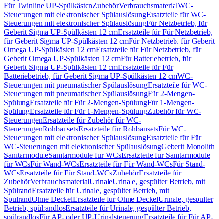
Für Twinline UP-Spülkästen
Zubehör
Verbrauchsmaterial
WC-
Steuerungen mit elektronischer Spülauslösung
Ersatzteile für WC-
Steuerungen mit elektronischer Spülauslösung
Für Netzbetrieb, für
Geberit Sigma UP-Spülkästen 12 cm
Ersatzteile für Für Netzbetrieb,
für Geberit Sigma UP-Spülkästen 12 cm
Für Netzbetrieb, für Geberit
Omega UP-Spülkästen 12 cm
Ersatzteile für Für Netzbetrieb, für
Geberit Omega UP-Spülkästen 12 cm
Für Batteriebetrieb, für
Geberit Sigma UP-Spülkästen 12 cm
Ersatzteile für Für
Batteriebetrieb, für Geberit Sigma UP-Spülkästen 12 cm
WC-
Steuerungen mit pneumatischer Spülauslösung
Ersatzteile für WC-
Steuerungen mit pneumatischer Spülauslösung
Für 2-Mengen-
Spülung
Ersatzteile für Für 2-Mengen-Spülung
Für 1-Mengen-
Spülung
Ersatzteile für Für 1-Mengen-Spülung
Zubehör für WC-
Steuerungen
Ersatzteile für Zubehör für WC-
Steuerungen
Rohbausets
Ersatzteile für Rohbausets
Für WC-
Steuerungen mit elektronischer Spülauslösung
Ersatzteile für Für
WC-Steuerungen mit elektronischer Spülauslösung
Geberit Monolith
Sanitärmodule
Sanitärmodule für WCs
Ersatzteile für Sanitärmodule
für WCs
Für Wand-WCs
Ersatzteile für Für Wand-WCs
Für Stand-
WCs
Ersatzteile für Für Stand-WCs
Zubehör
Ersatzteile für
Zubehör
Verbrauchsmaterial
Urinale
Urinale, gespülter Betrieb, mit
Spülrand
Ersatzteile für Urinale, gespülter Betrieb, mit
Spülrand
Ohne Deckel
Ersatzteile für Ohne Deckel
Urinale, gespülter
Betrieb, spülrandlos
Ersatzteile für Urinale, gespülter Betrieb,
spülrandlos
Für AP- oder UP-Urinalsteuerung
Ersatzteile für Für AP-