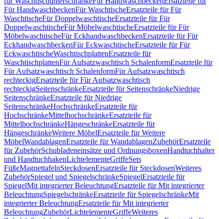
für Waschtischunterschränke
Für Handwaschbecken
Ersatzteile für
Für Handwaschbecken
Für Waschtische
Ersatzteile für Für
Waschtische
Für Doppelwaschtische
Ersatzteile für Für
Doppelwaschtische
Für Möbelwaschtische
Ersatzteile für Für
Möbelwaschtische
Für Eckhandwaschbecken
Ersatzteile für Für
Eckhandwaschbecken
Für Eckwaschtische
Ersatzteile für Für
Eckwaschtische
Waschtischplatten
Ersatzteile für
Waschtischplatten
Für Aufsatzwaschtisch Schalenform
Ersatzteile für
Für Aufsatzwaschtisch Schalenform
Für Aufsatzwaschtisch
rechteckig
Ersatzteile für Für Aufsatzwaschtisch
rechteckig
Seitenschränke
Ersatzteile für Seitenschränke
Niedrige
Seitenschränke
Ersatzteile für Niedrige
Seitenschränke
Hochschränke
Ersatzteile für
Hochschränke
Mittelhochschränke
Ersatzteile für
Mittelhochschränke
Hängeschränke
Ersatzteile für
Hängeschränke
Weitere Möbel
Ersatzteile für Weitere
Möbel
Wandablagen
Ersatzteile für Wandablagen
Zubehör
Ersatzteile
für Zubehör
Schubladeneinsätze und Ordnungsboxen
Handtuchhalter
und Handtuchhaken
Lichtelemente
Griffe
Sets
Füße
Magnettafeln
Steckdosen
Ersatzteile für Steckdosen
Weiteres
Zubehör
Spiegel und Spiegelschränke
Spiegel
Ersatzteile für
Spiegel
Mit integrierter Beleuchtung
Ersatzteile für Mit integrierter
Beleuchtung
Spiegelschränke
Ersatzteile für Spiegelschränke
Mit
integrierter Beleuchtung
Ersatzteile für Mit integrierter
Beleuchtung
Zubehör
Lichtelemente
Griffe
Weiteres