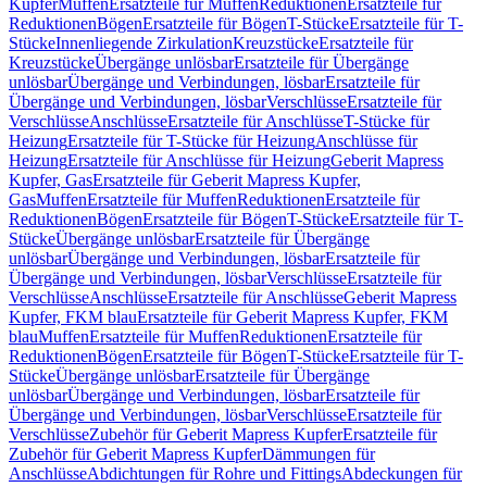
Kupfer
Muffen
Ersatzteile für Muffen
Reduktionen
Ersatzteile für
Reduktionen
Bögen
Ersatzteile für Bögen
T-Stücke
Ersatzteile für T-
Stücke
Innenliegende Zirkulation
Kreuzstücke
Ersatzteile für
Kreuzstücke
Übergänge unlösbar
Ersatzteile für Übergänge
unlösbar
Übergänge und Verbindungen, lösbar
Ersatzteile für
Übergänge und Verbindungen, lösbar
Verschlüsse
Ersatzteile für
Verschlüsse
Anschlüsse
Ersatzteile für Anschlüsse
T-Stücke für
Heizung
Ersatzteile für T-Stücke für Heizung
Anschlüsse für
Heizung
Ersatzteile für Anschlüsse für Heizung
Geberit Mapress
Kupfer, Gas
Ersatzteile für Geberit Mapress Kupfer,
Gas
Muffen
Ersatzteile für Muffen
Reduktionen
Ersatzteile für
Reduktionen
Bögen
Ersatzteile für Bögen
T-Stücke
Ersatzteile für T-
Stücke
Übergänge unlösbar
Ersatzteile für Übergänge
unlösbar
Übergänge und Verbindungen, lösbar
Ersatzteile für
Übergänge und Verbindungen, lösbar
Verschlüsse
Ersatzteile für
Verschlüsse
Anschlüsse
Ersatzteile für Anschlüsse
Geberit Mapress
Kupfer, FKM blau
Ersatzteile für Geberit Mapress Kupfer, FKM
blau
Muffen
Ersatzteile für Muffen
Reduktionen
Ersatzteile für
Reduktionen
Bögen
Ersatzteile für Bögen
T-Stücke
Ersatzteile für T-
Stücke
Übergänge unlösbar
Ersatzteile für Übergänge
unlösbar
Übergänge und Verbindungen, lösbar
Ersatzteile für
Übergänge und Verbindungen, lösbar
Verschlüsse
Ersatzteile für
Verschlüsse
Zubehör für Geberit Mapress Kupfer
Ersatzteile für
Zubehör für Geberit Mapress Kupfer
Dämmungen für
Anschlüsse
Abdichtungen für Rohre und Fittings
Abdeckungen für