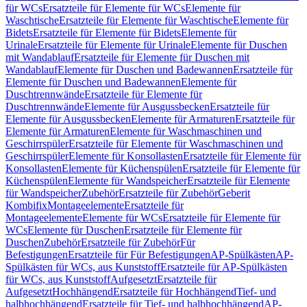
für WCs
Ersatzteile für Elemente für WCs
Elemente für
Waschtische
Ersatzteile für Elemente für Waschtische
Elemente für
Bidets
Ersatzteile für Elemente für Bidets
Elemente für
Urinale
Ersatzteile für Elemente für Urinale
Elemente für Duschen
mit Wandablauf
Ersatzteile für Elemente für Duschen mit
Wandablauf
Elemente für Duschen und Badewannen
Ersatzteile für
Elemente für Duschen und Badewannen
Elemente für
Duschtrennwände
Ersatzteile für Elemente für
Duschtrennwände
Elemente für Ausgussbecken
Ersatzteile für
Elemente für Ausgussbecken
Elemente für Armaturen
Ersatzteile für
Elemente für Armaturen
Elemente für Waschmaschinen und
Geschirrspüler
Ersatzteile für Elemente für Waschmaschinen und
Geschirrspüler
Elemente für Konsollasten
Ersatzteile für Elemente für
Konsollasten
Elemente für Küchenspülen
Ersatzteile für Elemente für
Küchenspülen
Elemente für Wandspeicher
Ersatzteile für Elemente
für Wandspeicher
Zubehör
Ersatzteile für Zubehör
Geberit
Kombifix
Montageelemente
Ersatzteile für
Montageelemente
Elemente für WCs
Ersatzteile für Elemente für
WCs
Elemente für Duschen
Ersatzteile für Elemente für
Duschen
Zubehör
Ersatzteile für Zubehör
Für
Befestigungen
Ersatzteile für Für Befestigungen
AP-Spülkästen
AP-
Spülkästen für WCs, aus Kunststoff
Ersatzteile für AP-Spülkästen
für WCs, aus Kunststoff
Aufgesetzt
Ersatzteile für
Aufgesetzt
Hochhängend
Ersatzteile für Hochhängend
Tief- und
halbhochhängend
Ersatzteile für Tief- und halbhochhängend
AP-