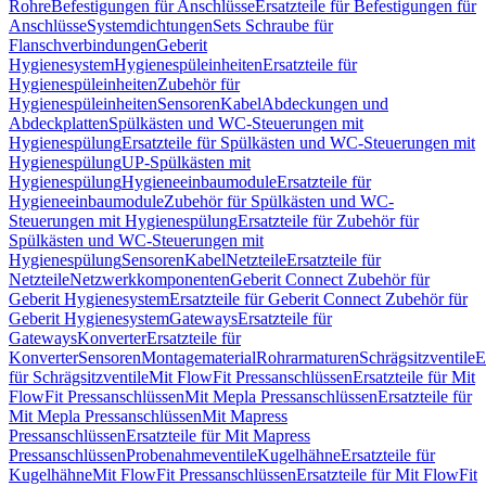
Rohre
Befestigungen für Anschlüsse
Ersatzteile für Befestigungen für
Anschlüsse
Systemdichtungen
Sets Schraube für
Flanschverbindungen
Geberit
Hygienesystem
Hygienespüleinheiten
Ersatzteile für
Hygienespüleinheiten
Zubehör für
Hygienespüleinheiten
Sensoren
Kabel
Abdeckungen und
Abdeckplatten
Spülkästen und WC-Steuerungen mit
Hygienespülung
Ersatzteile für Spülkästen und WC-Steuerungen mit
Hygienespülung
UP-Spülkästen mit
Hygienespülung
Hygieneeinbaumodule
Ersatzteile für
Hygieneeinbaumodule
Zubehör für Spülkästen und WC-
Steuerungen mit Hygienespülung
Ersatzteile für Zubehör für
Spülkästen und WC-Steuerungen mit
Hygienespülung
Sensoren
Kabel
Netzteile
Ersatzteile für
Netzteile
Netzwerkkomponenten
Geberit Connect Zubehör für
Geberit Hygienesystem
Ersatzteile für Geberit Connect Zubehör für
Geberit Hygienesystem
Gateways
Ersatzteile für
Gateways
Konverter
Ersatzteile für
Konverter
Sensoren
Montagematerial
Rohrarmaturen
Schrägsitzventile
E
für Schrägsitzventile
Mit FlowFit Pressanschlüssen
Ersatzteile für Mit
FlowFit Pressanschlüssen
Mit Mepla Pressanschlüssen
Ersatzteile für
Mit Mepla Pressanschlüssen
Mit Mapress
Pressanschlüssen
Ersatzteile für Mit Mapress
Pressanschlüssen
Probenahmeventile
Kugelhähne
Ersatzteile für
Kugelhähne
Mit FlowFit Pressanschlüssen
Ersatzteile für Mit FlowFit