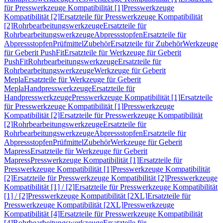
für Presswerkzeuge Kompatibilität [1]
Presswerkzeuge
Kompatibilität [2]
Ersatzteile für Presswerkzeuge Kompatibilität
[2]
Rohrbearbeitungswerkzeuge
Ersatzteile für
Rohrbearbeitungswerkzeuge
Abpressstopfen
Ersatzteile für
Abpressstopfen
Prüfmittel
Zubehör
Ersatzteile für Zubehör
Werkzeuge
für Geberit PushFit
Ersatzteile für Werkzeuge für Geberit
PushFit
Rohrbearbeitungswerkzeuge
Ersatzteile für
Rohrbearbeitungswerkzeuge
Werkzeuge für Geberit
Mepla
Ersatzteile für Werkzeuge für Geberit
Mepla
Handpresswerkzeuge
Ersatzteile für
Handpresswerkzeuge
Presswerkzeuge Kompatibilität [1]
Ersatzteile
für Presswerkzeuge Kompatibilität [1]
Presswerkzeuge
Kompatibilität [2]
Ersatzteile für Presswerkzeuge Kompatibilität
[2]
Rohrbearbeitungswerkzeuge
Ersatzteile für
Rohrbearbeitungswerkzeuge
Abpressstopfen
Ersatzteile für
Abpressstopfen
Prüfmittel
Zubehör
Werkzeuge für Geberit
Mapress
Ersatzteile für Werkzeuge für Geberit
Mapress
Presswerkzeuge Kompatibilität [1]
Ersatzteile für
Presswerkzeuge Kompatibilität [1]
Presswerkzeuge Kompatibilität
[2]
Ersatzteile für Presswerkzeuge Kompatibilität [2]
Presswerkzeuge
Kompatibilität [1] / [2]
Ersatzteile für Presswerkzeuge Kompatibilität
[1] / [2]
Presswerkzeuge Kompatibilität [2XL]
Ersatzteile für
Presswerkzeuge Kompatibilität [2XL]
Presswerkzeuge
Kompatibilität [4]
Ersatzteile für Presswerkzeuge Kompatibilität
[4]
Rohrbearbeitungswerkzeuge
Ersatzteile für