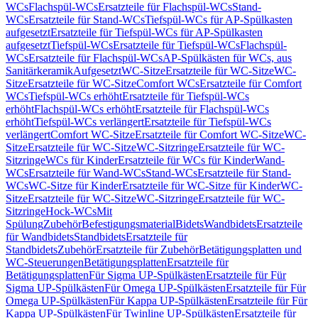
WCs
Flachspül-WCs
Ersatzteile für Flachspül-WCs
Stand-
WCs
Ersatzteile für Stand-WCs
Tiefspül-WCs für AP-Spülkasten
aufgesetzt
Ersatzteile für Tiefspül-WCs für AP-Spülkasten
aufgesetzt
Tiefspül-WCs
Ersatzteile für Tiefspül-WCs
Flachspül-
WCs
Ersatzteile für Flachspül-WCs
AP-Spülkästen für WCs, aus
Sanitärkeramik
Aufgesetzt
WC-Sitze
Ersatzteile für WC-Sitze
WC-
Sitze
Ersatzteile für WC-Sitze
Comfort WCs
Ersatzteile für Comfort
WCs
Tiefspül-WCs erhöht
Ersatzteile für Tiefspül-WCs
erhöht
Flachspül-WCs erhöht
Ersatzteile für Flachspül-WCs
erhöht
Tiefspül-WCs verlängert
Ersatzteile für Tiefspül-WCs
verlängert
Comfort WC-Sitze
Ersatzteile für Comfort WC-Sitze
WC-
Sitze
Ersatzteile für WC-Sitze
WC-Sitzringe
Ersatzteile für WC-
Sitzringe
WCs für Kinder
Ersatzteile für WCs für Kinder
Wand-
WCs
Ersatzteile für Wand-WCs
Stand-WCs
Ersatzteile für Stand-
WCs
WC-Sitze für Kinder
Ersatzteile für WC-Sitze für Kinder
WC-
Sitze
Ersatzteile für WC-Sitze
WC-Sitzringe
Ersatzteile für WC-
Sitzringe
Hock-WCs
Mit
Spülung
Zubehör
Befestigungsmaterial
Bidets
Wandbidets
Ersatzteile
für Wandbidets
Standbidets
Ersatzteile für
Standbidets
Zubehör
Ersatzteile für Zubehör
Betätigungsplatten und
WC-Steuerungen
Betätigungsplatten
Ersatzteile für
Betätigungsplatten
Für Sigma UP-Spülkästen
Ersatzteile für Für
Sigma UP-Spülkästen
Für Omega UP-Spülkästen
Ersatzteile für Für
Omega UP-Spülkästen
Für Kappa UP-Spülkästen
Ersatzteile für Für
Kappa UP-Spülkästen
Für Twinline UP-Spülkästen
Ersatzteile für