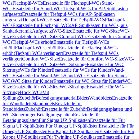
WCs
Flachspül-WCs
Ersatzteile für Flachspül-WCs
Stand-
WCs
Ersatzteile für Stand-WCs
Tiefspül-WCs für AP-Spülkasten
aufgesetzt
Ersatzteile für Tiefspül-WCs für AP-Spülkasten
aufgesetzt
Tiefspül-WCs
Ersatzteile für Tiefspül-WCs
Flachspül-
WCs
Ersatzteile für Flachspül-WCs
AP-Spülkästen für WCs, aus
Sanitärkeramik
Aufgesetzt
WC-Sitze
Ersatzteile für WC-Sitze
WC-
Sitze
Ersatzteile für WC-Sitze
Comfort WCs
Ersatzteile für Comfort
WCs
Tiefspül-WCs erhöht
Ersatzteile für Tiefspül-WCs
erhöht
Flachspül-WCs erhöht
Ersatzteile für Flachspül-WCs
erhöht
Tiefspül-WCs verlängert
Ersatzteile für Tiefspül-WCs
verlängert
Comfort WC-Sitze
Ersatzteile für Comfort WC-Sitze
WC-
Sitze
Ersatzteile für WC-Sitze
WC-Sitzringe
Ersatzteile für WC-
Sitzringe
WCs für Kinder
Ersatzteile für WCs für Kinder
Wand-
WCs
Ersatzteile für Wand-WCs
Stand-WCs
Ersatzteile für Stand-
WCs
WC-Sitze für Kinder
Ersatzteile für WC-Sitze für Kinder
WC-
Sitze
Ersatzteile für WC-Sitze
WC-Sitzringe
Ersatzteile für WC-
Sitzringe
Hock-WCs
Mit
Spülung
Zubehör
Befestigungsmaterial
Bidets
Wandbidets
Ersatzteile
für Wandbidets
Standbidets
Ersatzteile für
Standbidets
Zubehör
Ersatzteile für Zubehör
Betätigungsplatten und
WC-Steuerungen
Betätigungsplatten
Ersatzteile für
Betätigungsplatten
Für Sigma UP-Spülkästen
Ersatzteile für Für
Sigma UP-Spülkästen
Für Omega UP-Spülkästen
Ersatzteile für Für
Omega UP-Spülkästen
Für Kappa UP-Spülkästen
Ersatzteile für Für
Kappa UP-Spülkästen
Für Twinline UP-Spülkästen
Ersatzteile für