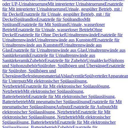
oder UP-Urinalsteuerung
Mit integrierter Urinalsteuerung
Ersatzteile
für Mit integrierter Urinalsteuerung
Urinale, gespülter Betrieb, mit /
für Deckel
Ersatzteile für Urinale, gespülter Betrieb, mit / für
Deckel
Spülrandlos
Ersatzteile für Spülrandlos
Mit
Spülrand
Ersatzteile für Mit Spülrand
Urinale, wasserloser
Betrieb
Ersatzteile für Urinale, wasserloser Betrieb
Ohne
Deckel
Ersatzteile für Ohne Deckel
Urinaltrennwände
Ersatzteile für
Urinaltrennwände
Urinaltrennwände aus Kunststoff
Ersatzteile für
Urinaltrennwände aus Kunststoff
Urinaltrennwände aus
Glas
Ersatzteile für Urinaltrennwände aus Glas
Urinaltrennwände aus
Sanitärkeramik
Ersatzteile für Urinaltrennwände aus
Sanitärkeramik
Zubehör
Ersatzteile für Zubehör
Urinaldeckel
Siphons
und Siphonzubehör
Spülrohre, Spülbögen und Übergänge
Ersatzteile
für Spülrohre, Spülbögen und
Übergänge
Befestigungsmaterial
Ablaufventile
Spülverteiler
Apparatean
für Unterputz
Mit elektronischer Spülauslösung,
Netzbetrieb
Ersatzteile für Mit elektronischer Spülauslösung,
Netzbetrieb
Mit elektronischer Spülauslösung,
Batteriebetrieb
Ersatzteile für Mit elektronischer Spülauslösung,
Batteriebetrieb
Mit pneumatischer Spülauslösung
Ersatzteile für Mit
pneumatischer Spülauslösung
Aufputz
Ersatzteile für Aufputz
Mit
elektronischer Spülauslösung, Netzbetrieb
Ersatzteile für Mit
elektronischer Spülauslösung, Netzbetrieb
Mit elektronischer
Spülauslösung, Batteriebetrieb
Ersatzteile für Mit elektronischer
Spülauslösung, Batteriebetrieb
Zubehör
Ersatzteile für