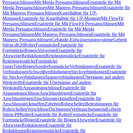
Pressanschlüssen
Mit Mepla Pressanschlüssen
Ersatzteile für Mit
Mepla Pressanschlüssen
Mit Mapress Pressanschlüssen
Ersatzteile für
Mit Mapress Pressanschlüssen
Kugelhähne für UP-
Montage
Ersatzteile für Kugelhähne für UP-Montage
Mit FlowFit
Pressanschlüssen
Ersatzteile für Mit FlowFit Pressanschlüssen
Mit
Mepla Pressanschlüssen
Ersatzteile für Mit Mepla
Pressanschlüssen
Mit Mapress Pressanschlüssen
Ersatzteile für Mit
Mapress Pressanschlüssen
Gebäude-Entwässerungssysteme
Geberit
Silent-db20
Rohre
Formstücke
Ersatzteile für
Formstücke
Bögen
Abzweige
Ersatzteile für
Abzweige
Reduktionen
Reinigungsstücke
Ersatzteile für
Reinigungsstücke
Formstücke
SuperTube
Bögen
Sonderformstücke
Verbindungen
Ersatzteile für
Verbindungen
Schweißverbindungen
Steckverbindungen
Ersatzteile
für Steckverbindungen
Spannverbindungen
Übergänge auf andere
Werkstoffe
Ersatzteile für Übergänge auf andere
Werkstoffe
Apparateanschlüsse
Ersatzteile für
Apparateanschlüsse
Anschlussbögen
Ersatzteile für
Anschlussbögen
Anschlusssteckmuffen
Ersatzteile für
Anschlusssteckmuffen
Zubehör
Rohrschellen
Befestigungen für
Rohrschellen
Verschlüsse
Dichtungen
Verbrauchsmaterial
Geberit
Silent-PP
Rohre
Ersatzteile für Rohre
Formstücke
Ersatzteile für
Formstücke
Bögen
Ersatzteile für Bögen
Abzweige
Ersatzteile für
Abzweige
Reduktionen
Ersatzteile für
Reduktionen
Reinigungsstücke
Ersatzteile für