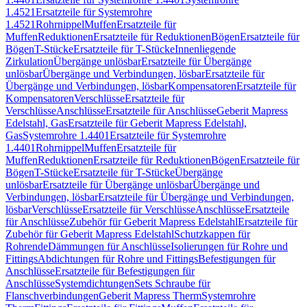
1.4521
Ersatzteile für Systemrohre
1.4521
Rohrnippel
Muffen
Ersatzteile für
Muffen
Reduktionen
Ersatzteile für Reduktionen
Bögen
Ersatzteile für
Bögen
T-Stücke
Ersatzteile für T-Stücke
Innenliegende
Zirkulation
Übergänge unlösbar
Ersatzteile für Übergänge
unlösbar
Übergänge und Verbindungen, lösbar
Ersatzteile für
Übergänge und Verbindungen, lösbar
Kompensatoren
Ersatzteile für
Kompensatoren
Verschlüsse
Ersatzteile für
Verschlüsse
Anschlüsse
Ersatzteile für Anschlüsse
Geberit Mapress
Edelstahl, Gas
Ersatzteile für Geberit Mapress Edelstahl,
Gas
Systemrohre 1.4401
Ersatzteile für Systemrohre
1.4401
Rohrnippel
Muffen
Ersatzteile für
Muffen
Reduktionen
Ersatzteile für Reduktionen
Bögen
Ersatzteile für
Bögen
T-Stücke
Ersatzteile für T-Stücke
Übergänge
unlösbar
Ersatzteile für Übergänge unlösbar
Übergänge und
Verbindungen, lösbar
Ersatzteile für Übergänge und Verbindungen,
lösbar
Verschlüsse
Ersatzteile für Verschlüsse
Anschlüsse
Ersatzteile
für Anschlüsse
Zubehör für Geberit Mapress Edelstahl
Ersatzteile für
Zubehör für Geberit Mapress Edelstahl
Schutzkappen für
Rohrende
Dämmungen für Anschlüsse
Isolierungen für Rohre und
Fittings
Abdichtungen für Rohre und Fittings
Befestigungen für
Anschlüsse
Ersatzteile für Befestigungen für
Anschlüsse
Systemdichtungen
Sets Schraube für
Flanschverbindungen
Geberit Mapress Therm
Systemrohre