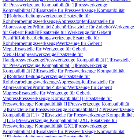
für Presswerkzeuge Kompatibilität [1]
Presswerkzeuge
Kompatibilität [2]
Ersatzteile für Presswerkzeuge Kompatibilität
[2]
Rohrbearbeitungswerkzeuge
Ersatzteile für
Rohrbearbeitungswerkzeuge
Abpressstopfen
Ersatzteile für
Abpressstopfen
Prüfmittel
Zubehör
Ersatzteile für Zubehör
Werkzeuge
für Geberit PushFit
Ersatzteile für Werkzeuge für Geberit
PushFit
Rohrbearbeitungswerkzeuge
Ersatzteile für
Rohrbearbeitungswerkzeuge
Werkzeuge für Geberit
Mepla
Ersatzteile für Werkzeuge für Geberit
Mepla
Handpresswerkzeuge
Ersatzteile für
Handpresswerkzeuge
Presswerkzeuge Kompatibilität [1]
Ersatzteile
für Presswerkzeuge Kompatibilität [1]
Presswerkzeuge
Kompatibilität [2]
Ersatzteile für Presswerkzeuge Kompatibilität
[2]
Rohrbearbeitungswerkzeuge
Ersatzteile für
Rohrbearbeitungswerkzeuge
Abpressstopfen
Ersatzteile für
Abpressstopfen
Prüfmittel
Zubehör
Werkzeuge für Geberit
Mapress
Ersatzteile für Werkzeuge für Geberit
Mapress
Presswerkzeuge Kompatibilität [1]
Ersatzteile für
Presswerkzeuge Kompatibilität [1]
Presswerkzeuge Kompatibilität
[2]
Ersatzteile für Presswerkzeuge Kompatibilität [2]
Presswerkzeuge
Kompatibilität [1] / [2]
Ersatzteile für Presswerkzeuge Kompatibilität
[1] / [2]
Presswerkzeuge Kompatibilität [2XL]
Ersatzteile für
Presswerkzeuge Kompatibilität [2XL]
Presswerkzeuge
Kompatibilität [4]
Ersatzteile für Presswerkzeuge Kompatibilität
[4]
Rohrbearbeitungswerkzeuge
Ersatzteile für