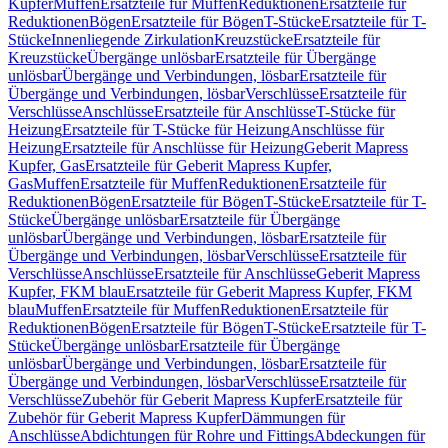
Kupfer
Muffen
Ersatzteile für Muffen
Reduktionen
Ersatzteile für
Reduktionen
Bögen
Ersatzteile für Bögen
T-Stücke
Ersatzteile für T-
Stücke
Innenliegende Zirkulation
Kreuzstücke
Ersatzteile für
Kreuzstücke
Übergänge unlösbar
Ersatzteile für Übergänge
unlösbar
Übergänge und Verbindungen, lösbar
Ersatzteile für
Übergänge und Verbindungen, lösbar
Verschlüsse
Ersatzteile für
Verschlüsse
Anschlüsse
Ersatzteile für Anschlüsse
T-Stücke für
Heizung
Ersatzteile für T-Stücke für Heizung
Anschlüsse für
Heizung
Ersatzteile für Anschlüsse für Heizung
Geberit Mapress
Kupfer, Gas
Ersatzteile für Geberit Mapress Kupfer,
Gas
Muffen
Ersatzteile für Muffen
Reduktionen
Ersatzteile für
Reduktionen
Bögen
Ersatzteile für Bögen
T-Stücke
Ersatzteile für T-
Stücke
Übergänge unlösbar
Ersatzteile für Übergänge
unlösbar
Übergänge und Verbindungen, lösbar
Ersatzteile für
Übergänge und Verbindungen, lösbar
Verschlüsse
Ersatzteile für
Verschlüsse
Anschlüsse
Ersatzteile für Anschlüsse
Geberit Mapress
Kupfer, FKM blau
Ersatzteile für Geberit Mapress Kupfer, FKM
blau
Muffen
Ersatzteile für Muffen
Reduktionen
Ersatzteile für
Reduktionen
Bögen
Ersatzteile für Bögen
T-Stücke
Ersatzteile für T-
Stücke
Übergänge unlösbar
Ersatzteile für Übergänge
unlösbar
Übergänge und Verbindungen, lösbar
Ersatzteile für
Übergänge und Verbindungen, lösbar
Verschlüsse
Ersatzteile für
Verschlüsse
Zubehör für Geberit Mapress Kupfer
Ersatzteile für
Zubehör für Geberit Mapress Kupfer
Dämmungen für
Anschlüsse
Abdichtungen für Rohre und Fittings
Abdeckungen für