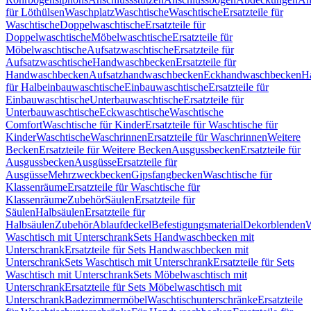
für Löthülsen
Waschplatz
Waschtische
Waschtische
Ersatzteile für
Waschtische
Doppelwaschtische
Ersatzteile für
Doppelwaschtische
Möbelwaschtische
Ersatzteile für
Möbelwaschtische
Aufsatzwaschtische
Ersatzteile für
Aufsatzwaschtische
Handwaschbecken
Ersatzteile für
Handwaschbecken
Aufsatzhandwaschbecken
Eckhandwaschbecken
H
für Halbeinbauwaschtische
Einbauwaschtische
Ersatzteile für
Einbauwaschtische
Unterbauwaschtische
Ersatzteile für
Unterbauwaschtische
Eckwaschtische
Waschtische
Comfort
Waschtische für Kinder
Ersatzteile für Waschtische für
Kinder
Waschtische
Waschrinnen
Ersatzteile für Waschrinnen
Weitere
Becken
Ersatzteile für Weitere Becken
Ausgussbecken
Ersatzteile für
Ausgussbecken
Ausgüsse
Ersatzteile für
Ausgüsse
Mehrzweckbecken
Gipsfangbecken
Waschtische für
Klassenräume
Ersatzteile für Waschtische für
Klassenräume
Zubehör
Säulen
Ersatzteile für
Säulen
Halbsäulen
Ersatzteile für
Halbsäulen
Zubehör
Ablaufdeckel
Befestigungsmaterial
Dekorblenden
W
Waschtisch mit Unterschrank
Sets Handwaschbecken mit
Unterschrank
Ersatzteile für Sets Handwaschbecken mit
Unterschrank
Sets Waschtisch mit Unterschrank
Ersatzteile für Sets
Waschtisch mit Unterschrank
Sets Möbelwaschtisch mit
Unterschrank
Ersatzteile für Sets Möbelwaschtisch mit
Unterschrank
Badezimmermöbel
Waschtischunterschränke
Ersatzteile