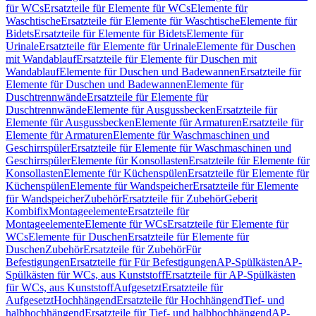
für WCs
Ersatzteile für Elemente für WCs
Elemente für
Waschtische
Ersatzteile für Elemente für Waschtische
Elemente für
Bidets
Ersatzteile für Elemente für Bidets
Elemente für
Urinale
Ersatzteile für Elemente für Urinale
Elemente für Duschen
mit Wandablauf
Ersatzteile für Elemente für Duschen mit
Wandablauf
Elemente für Duschen und Badewannen
Ersatzteile für
Elemente für Duschen und Badewannen
Elemente für
Duschtrennwände
Ersatzteile für Elemente für
Duschtrennwände
Elemente für Ausgussbecken
Ersatzteile für
Elemente für Ausgussbecken
Elemente für Armaturen
Ersatzteile für
Elemente für Armaturen
Elemente für Waschmaschinen und
Geschirrspüler
Ersatzteile für Elemente für Waschmaschinen und
Geschirrspüler
Elemente für Konsollasten
Ersatzteile für Elemente für
Konsollasten
Elemente für Küchenspülen
Ersatzteile für Elemente für
Küchenspülen
Elemente für Wandspeicher
Ersatzteile für Elemente
für Wandspeicher
Zubehör
Ersatzteile für Zubehör
Geberit
Kombifix
Montageelemente
Ersatzteile für
Montageelemente
Elemente für WCs
Ersatzteile für Elemente für
WCs
Elemente für Duschen
Ersatzteile für Elemente für
Duschen
Zubehör
Ersatzteile für Zubehör
Für
Befestigungen
Ersatzteile für Für Befestigungen
AP-Spülkästen
AP-
Spülkästen für WCs, aus Kunststoff
Ersatzteile für AP-Spülkästen
für WCs, aus Kunststoff
Aufgesetzt
Ersatzteile für
Aufgesetzt
Hochhängend
Ersatzteile für Hochhängend
Tief- und
halbhochhängend
Ersatzteile für Tief- und halbhochhängend
AP-