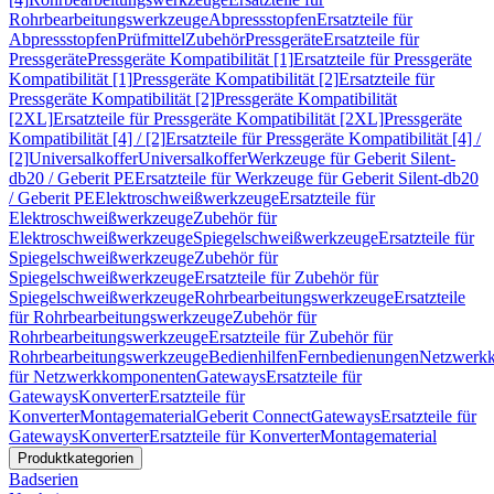
Rohrbearbeitungswerkzeuge
Abpressstopfen
Ersatzteile für
Abpressstopfen
Prüfmittel
Zubehör
Pressgeräte
Ersatzteile für
Pressgeräte
Pressgeräte Kompatibilität [1]
Ersatzteile für Pressgeräte
Kompatibilität [1]
Pressgeräte Kompatibilität [2]
Ersatzteile für
Pressgeräte Kompatibilität [2]
Pressgeräte Kompatibilität
[2XL]
Ersatzteile für Pressgeräte Kompatibilität [2XL]
Pressgeräte
Kompatibilität [4] / [2]
Ersatzteile für Pressgeräte Kompatibilität [4] /
[2]
Universalkoffer
Universalkoffer
Werkzeuge für Geberit Silent-
db20 / Geberit PE
Ersatzteile für Werkzeuge für Geberit Silent-db20
/ Geberit PE
Elektroschweißwerkzeuge
Ersatzteile für
Elektroschweißwerkzeuge
Zubehör für
Elektroschweißwerkzeuge
Spiegelschweißwerkzeuge
Ersatzteile für
Spiegelschweißwerkzeuge
Zubehör für
Spiegelschweißwerkzeuge
Ersatzteile für Zubehör für
Spiegelschweißwerkzeuge
Rohrbearbeitungswerkzeuge
Ersatzteile
für Rohrbearbeitungswerkzeuge
Zubehör für
Rohrbearbeitungswerkzeuge
Ersatzteile für Zubehör für
Rohrbearbeitungswerkzeuge
Bedienhilfen
Fernbedienungen
Netzwerk
für Netzwerkkomponenten
Gateways
Ersatzteile für
Gateways
Konverter
Ersatzteile für
Konverter
Montagematerial
Geberit Connect
Gateways
Ersatzteile für
Gateways
Konverter
Ersatzteile für Konverter
Montagematerial
Produktkategorien
Badserien