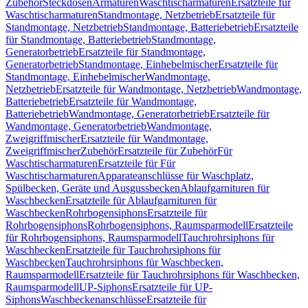
Zubehör
Steckdosen
Armaturen
Waschtischarmaturen
Ersatzteile für
Waschtischarmaturen
Standmontage, Netzbetrieb
Ersatzteile für
Standmontage, Netzbetrieb
Standmontage, Batteriebetrieb
Ersatzteile
für Standmontage, Batteriebetrieb
Standmontage,
Generatorbetrieb
Ersatzteile für Standmontage,
Generatorbetrieb
Standmontage, Einhebelmischer
Ersatzteile für
Standmontage, Einhebelmischer
Wandmontage,
Netzbetrieb
Ersatzteile für Wandmontage, Netzbetrieb
Wandmontage,
Batteriebetrieb
Ersatzteile für Wandmontage,
Batteriebetrieb
Wandmontage, Generatorbetrieb
Ersatzteile für
Wandmontage, Generatorbetrieb
Wandmontage,
Zweigriffmischer
Ersatzteile für Wandmontage,
Zweigriffmischer
Zubehör
Ersatzteile für Zubehör
Für
Waschtischarmaturen
Ersatzteile für Für
Waschtischarmaturen
Apparateanschlüsse für Waschplatz,
Spülbecken, Geräte und Ausgussbecken
Ablaufgarnituren für
Waschbecken
Ersatzteile für Ablaufgarnituren für
Waschbecken
Rohrbogensiphons
Ersatzteile für
Rohrbogensiphons
Rohrbogensiphons, Raumsparmodell
Ersatzteile
für Rohrbogensiphons, Raumsparmodell
Tauchrohrsiphons für
Waschbecken
Ersatzteile für Tauchrohrsiphons für
Waschbecken
Tauchrohrsiphons für Waschbecken,
Raumsparmodell
Ersatzteile für Tauchrohrsiphons für Waschbecken,
Raumsparmodell
UP-Siphons
Ersatzteile für UP-
Siphons
Waschbeckenanschlüsse
Ersatzteile für