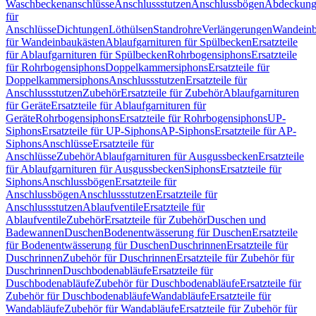
Waschbeckenanschlüsse
Anschlussstutzen
Anschlussbögen
Abdeckung
für
Anschlüsse
Dichtungen
Löthülsen
Standrohre
Verlängerungen
Wandeinb
für Wandeinbaukästen
Ablaufgarnituren für Spülbecken
Ersatzteile
für Ablaufgarnituren für Spülbecken
Rohrbogensiphons
Ersatzteile
für Rohrbogensiphons
Doppelkammersiphons
Ersatzteile für
Doppelkammersiphons
Anschlussstutzen
Ersatzteile für
Anschlussstutzen
Zubehör
Ersatzteile für Zubehör
Ablaufgarnituren
für Geräte
Ersatzteile für Ablaufgarnituren für
Geräte
Rohrbogensiphons
Ersatzteile für Rohrbogensiphons
UP-
Siphons
Ersatzteile für UP-Siphons
AP-Siphons
Ersatzteile für AP-
Siphons
Anschlüsse
Ersatzteile für
Anschlüsse
Zubehör
Ablaufgarnituren für Ausgussbecken
Ersatzteile
für Ablaufgarnituren für Ausgussbecken
Siphons
Ersatzteile für
Siphons
Anschlussbögen
Ersatzteile für
Anschlussbögen
Anschlussstutzen
Ersatzteile für
Anschlussstutzen
Ablaufventile
Ersatzteile für
Ablaufventile
Zubehör
Ersatzteile für Zubehör
Duschen und
Badewannen
Duschen
Bodenentwässerung für Duschen
Ersatzteile
für Bodenentwässerung für Duschen
Duschrinnen
Ersatzteile für
Duschrinnen
Zubehör für Duschrinnen
Ersatzteile für Zubehör für
Duschrinnen
Duschbodenabläufe
Ersatzteile für
Duschbodenabläufe
Zubehör für Duschbodenabläufe
Ersatzteile für
Zubehör für Duschbodenabläufe
Wandabläufe
Ersatzteile für
Wandabläufe
Zubehör für Wandabläufe
Ersatzteile für Zubehör für