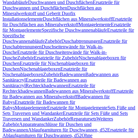
Wandabläufe
Duschwannen und Duschflächen
Ersatzteile für
Duschwannen und Duschflächen
Duschflächen aus
Mineralwerkstoff und Geberit Duofix
Installationselemente
Duschflächen aus Mineralwerkstoff
Ersatzteile
für Duschflächen aus Mineralwerkstoff
Montagelemente
Ersatzteile
für Montagelemente
Spezifische Duschwannenabläufe
Ersatzteile für
Spezifische
Duschwannenabläufe
Zubehör
Duschabtrennungen
Ersatzteile für
Duschabtrennungen
Duschseitenwände für Walk-in-
Dusche
Ersatzteile für Duschseitenwände für Walk-in-
Dusche
Zubehör
Ersatzteile für Zubehör
Nischenablageboxen für
Duschen
Ersatzteile für Nischenablageboxen für
Duschen
Nischenablageboxen
Ersatzteile für
Nischenablageboxen
Zubehör
Badewannen
Badewannen aus
Sanitäracryl
Ersatzteile für Badewannen aus
Sanitäracryl
Rechteckbadewannen
Ersatzteile für
Rechteckbadewannen
Badewannen aus Mineralwerkstoff
Ersatzteile
für Badewannen aus Mineralwerkstoff
Badewannen für
Babys
Ersatzteile für Badewannen für
Babys
Montagelemente
Ersatzteile für Montagelemente
Sets Füße und
Sets Traversen und Wandanker
Ersatzteile für Sets Füße und Sets
Traversen und Wandanker
Zubehör
Reparatursets
Weiteres
Zubehör
Apparateanschlüsse für Duschen und
Badewannen
Ablaufgarnituren für Duschwannen, d52
Ersatzteile für
Ablaufgarnituren für Duschwannen, d52
Ohne