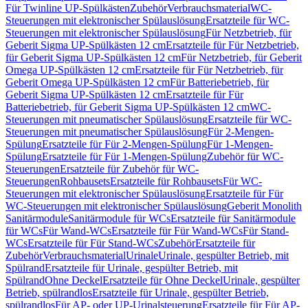
Für Twinline UP-Spülkästen
Zubehör
Verbrauchsmaterial
WC-
Steuerungen mit elektronischer Spülauslösung
Ersatzteile für WC-
Steuerungen mit elektronischer Spülauslösung
Für Netzbetrieb, für
Geberit Sigma UP-Spülkästen 12 cm
Ersatzteile für Für Netzbetrieb,
für Geberit Sigma UP-Spülkästen 12 cm
Für Netzbetrieb, für Geberit
Omega UP-Spülkästen 12 cm
Ersatzteile für Für Netzbetrieb, für
Geberit Omega UP-Spülkästen 12 cm
Für Batteriebetrieb, für
Geberit Sigma UP-Spülkästen 12 cm
Ersatzteile für Für
Batteriebetrieb, für Geberit Sigma UP-Spülkästen 12 cm
WC-
Steuerungen mit pneumatischer Spülauslösung
Ersatzteile für WC-
Steuerungen mit pneumatischer Spülauslösung
Für 2-Mengen-
Spülung
Ersatzteile für Für 2-Mengen-Spülung
Für 1-Mengen-
Spülung
Ersatzteile für Für 1-Mengen-Spülung
Zubehör für WC-
Steuerungen
Ersatzteile für Zubehör für WC-
Steuerungen
Rohbausets
Ersatzteile für Rohbausets
Für WC-
Steuerungen mit elektronischer Spülauslösung
Ersatzteile für Für
WC-Steuerungen mit elektronischer Spülauslösung
Geberit Monolith
Sanitärmodule
Sanitärmodule für WCs
Ersatzteile für Sanitärmodule
für WCs
Für Wand-WCs
Ersatzteile für Für Wand-WCs
Für Stand-
WCs
Ersatzteile für Für Stand-WCs
Zubehör
Ersatzteile für
Zubehör
Verbrauchsmaterial
Urinale
Urinale, gespülter Betrieb, mit
Spülrand
Ersatzteile für Urinale, gespülter Betrieb, mit
Spülrand
Ohne Deckel
Ersatzteile für Ohne Deckel
Urinale, gespülter
Betrieb, spülrandlos
Ersatzteile für Urinale, gespülter Betrieb,
spülrandlos
Für AP- oder UP-Urinalsteuerung
Ersatzteile für Für AP-