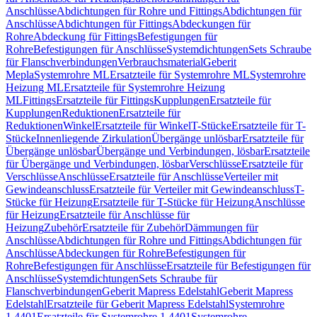
Anschlüsse
Abdichtungen für Rohre und Fittings
Abdichtungen für
Anschlüsse
Abdichtungen für Fittings
Abdeckungen für
Rohre
Abdeckung für Fittings
Befestigungen für
Rohre
Befestigungen für Anschlüsse
Systemdichtungen
Sets Schraube
für Flanschverbindungen
Verbrauchsmaterial
Geberit
Mepla
Systemrohre ML
Ersatzteile für Systemrohre ML
Systemrohre
Heizung ML
Ersatzteile für Systemrohre Heizung
ML
Fittings
Ersatzteile für Fittings
Kupplungen
Ersatzteile für
Kupplungen
Reduktionen
Ersatzteile für
Reduktionen
Winkel
Ersatzteile für Winkel
T-Stücke
Ersatzteile für T-
Stücke
Innenliegende Zirkulation
Übergänge unlösbar
Ersatzteile für
Übergänge unlösbar
Übergänge und Verbindungen, lösbar
Ersatzteile
für Übergänge und Verbindungen, lösbar
Verschlüsse
Ersatzteile für
Verschlüsse
Anschlüsse
Ersatzteile für Anschlüsse
Verteiler mit
Gewindeanschluss
Ersatzteile für Verteiler mit Gewindeanschluss
T-
Stücke für Heizung
Ersatzteile für T-Stücke für Heizung
Anschlüsse
für Heizung
Ersatzteile für Anschlüsse für
Heizung
Zubehör
Ersatzteile für Zubehör
Dämmungen für
Anschlüsse
Abdichtungen für Rohre und Fittings
Abdichtungen für
Anschlüsse
Abdeckungen für Rohre
Befestigungen für
Rohre
Befestigungen für Anschlüsse
Ersatzteile für Befestigungen für
Anschlüsse
Systemdichtungen
Sets Schraube für
Flanschverbindungen
Geberit Mapress Edelstahl
Geberit Mapress
Edelstahl
Ersatzteile für Geberit Mapress Edelstahl
Systemrohre
1.4401
Ersatzteile für Systemrohre 1.4401
Systemrohre