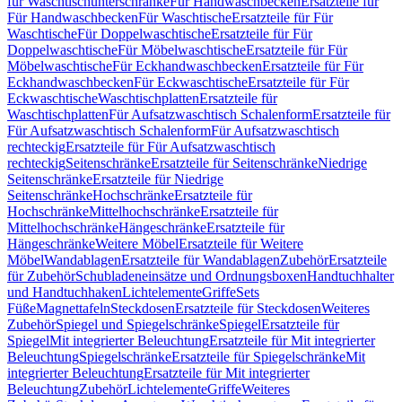
für Waschtischunterschränke
Für Handwaschbecken
Ersatzteile für
Für Handwaschbecken
Für Waschtische
Ersatzteile für Für
Waschtische
Für Doppelwaschtische
Ersatzteile für Für
Doppelwaschtische
Für Möbelwaschtische
Ersatzteile für Für
Möbelwaschtische
Für Eckhandwaschbecken
Ersatzteile für Für
Eckhandwaschbecken
Für Eckwaschtische
Ersatzteile für Für
Eckwaschtische
Waschtischplatten
Ersatzteile für
Waschtischplatten
Für Aufsatzwaschtisch Schalenform
Ersatzteile für
Für Aufsatzwaschtisch Schalenform
Für Aufsatzwaschtisch
rechteckig
Ersatzteile für Für Aufsatzwaschtisch
rechteckig
Seitenschränke
Ersatzteile für Seitenschränke
Niedrige
Seitenschränke
Ersatzteile für Niedrige
Seitenschränke
Hochschränke
Ersatzteile für
Hochschränke
Mittelhochschränke
Ersatzteile für
Mittelhochschränke
Hängeschränke
Ersatzteile für
Hängeschränke
Weitere Möbel
Ersatzteile für Weitere
Möbel
Wandablagen
Ersatzteile für Wandablagen
Zubehör
Ersatzteile
für Zubehör
Schubladeneinsätze und Ordnungsboxen
Handtuchhalter
und Handtuchhaken
Lichtelemente
Griffe
Sets
Füße
Magnettafeln
Steckdosen
Ersatzteile für Steckdosen
Weiteres
Zubehör
Spiegel und Spiegelschränke
Spiegel
Ersatzteile für
Spiegel
Mit integrierter Beleuchtung
Ersatzteile für Mit integrierter
Beleuchtung
Spiegelschränke
Ersatzteile für Spiegelschränke
Mit
integrierter Beleuchtung
Ersatzteile für Mit integrierter
Beleuchtung
Zubehör
Lichtelemente
Griffe
Weiteres