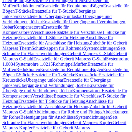
Therm
Fittings
Ersatzteile für Fittings
Muffen
Ersatzteile für
Muffen
Reduktionen
Ersatzteile für Reduktionen
Bögen
Ersatzteile für
Bögen
T-Stücke
Ersatzteile für T-Stücke
Übergänge
unlösbar
Ersatzteile für Übergänge unlösbar
Übergänge und
Verbindungen, lösbar
Ersatzteile für Übergänge und Verbindungen,
lösbar
Kompensatoren
Ersatzteile für
Kompensatoren
Verschlüsse
Ersatzteile für Verschlüsse
T-Stücke für
Heizung
Ersatzteile für T-Stücke für Heizung
Anschlüsse für
Heizung
Ersatzteile für Anschlüsse für Heizung
Zubehör für Geberit
Mapress Therm
Schutzkappen für Rohrende
Systemdichtungen
Sets
Schraube für Flanschverbindungen
Geberit Mapress C-Stahl
Geberit
Mapress C-Stahl
Ersatzteile für Geberit Mapress C-Stahl
Systemrohre
1.0034
Systemrohre 1.0215
Rohrnippel
Muffen
Ersatzteile für
Muffen
Reduktionen
Ersatzteile für Reduktionen
Bögen
Ersatzteile für
Bögen
T-Stücke
Ersatzteile für T-Stücke
Kreuzstücke
Ersatzteile für
Kreuzstücke
Übergänge unlösbar
Ersatzteile für Übergänge
unlösbar
Übergänge und Verbindungen, lösbar
Ersatzteile für
Übergänge und Verbindungen, lösbar
Kompensatoren
Ersatzteile für
Kompensatoren
Verschlüsse
Ersatzteile für Verschlüsse
T-Stücke für
Heizung
Ersatzteile für T-Stücke für Heizung
Anschlüsse für
Heizung
Ersatzteile für Anschlüsse für Heizung
Zubehör für Geberit
Mapress C-Stahl
Abdichtungen für Rohre und Fittings
Abdeckungen
für Rohre
Befestigungen für Anschlüsse
Systemdichtungen
Sets
Schraube für Flanschverbindungen
Geberit Mapress Kupfer
Geberit
Mapress Kupfer
Ersatzteile für Geberit Mapress