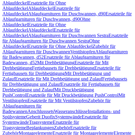
Ablaufdeckel
Ersatzteile für Ohne
Ablaufdeckel
Ablaufdeckel
Ersatzteile für
Ablaufdeckel
Ablaufgarnituren für Duschwannen, d90
Ersatzteile für
Ablaufgarnituren für Duschwannen, d90
Ohne
Ablaufdeckel
Ersatzteile für Ohne
Ablaufdeckel
Ablaufdeckel
Ersatzteile für
Ablaufdeckel
Ablaufgarnituren für Duschwannen Sestra
Ersatzteile
für Ablaufgarnituren für Duschwannen Sestra
Ohne
Ablaufdeckel
Ersatzteile für Ohne Ablaufdeckel
Zubehör für
Ablaufgarnituren für Duschwannen
Ventilstopfen
Ablaufgarnituren
für Badewannen, d52
Ersatzteile für Ablaufgarnituren für
Badewannen, d52
Mit Drehbetätigung
Ersatzteile für Mit
Drehbetätigung
Fertigbausets für Drehbetätigung
Ersatzteile für
Fertigbausets für Drehbetätigung
Mit Drehbetätigung und
Zulauf
Ersatzteile für Mit Drehbetätigung und Zulauf
Fertigbausets
für Drehbetätigung und Zulauf
Ersatzteile für Fertigbausets für
Drehbetätigung und Zulauf
Mit Druckbetätigung
PushControl
Ersatzteile für Mit Druckbetätigung PushControl
Mit
Ventilstopfen
Ersatzteile für Mit Ventilstopfen
Zubehör für
Ablaufgarnituren für
Badewannen
Anschlusssets
Wasseranschlüsse
Installations- und
Spülsysteme
Geberit Duofix
Systemwände
Ersatzteile für
Systemwände
Tragsysteme
Ersatzteile für
Tragsysteme
Beplankungen
Zubehör
Ersatzteile für
Zubehör
Montageelemente
Ersatzteile für Montageelemente
Elemente