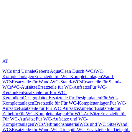
AT
WCs und Urinale
Geberit AquaClean Dusch-WCs
WC-
Komplettanlagen
Ersatzteile für WC-Komplettanlagen
Wand-
WCs
Ersatzteile für Wand-WCs
Stand-WCs
Ersatzteile für Stand-
WCs
WC-Aufsätze
Ersatzteile für WC-Aufsätze
Für WC-
Keramiken
Ersatzteile für Für WC-
Keramiken
Designplatten
Ersatzteile für Designplatten
Für WC-
Komplettanlagen
Ersatzteile für Für WC-Komplettanlagen
Für WC-
Aufsätze
Ersatzteile für Für WC-Aufsätze
Zubehör
Ersatzteile für
Zubehör
Für WC-Komplettanlagen
Für WC-Aufsätze
Ersatzteile für
Für WC-Aufsätze
Für WC-Aufsätze und WC-
Komplettanlagen
WCs
Verbrauchsmaterial
WCs und WC-Sitze
Wand-
WCs
Ersatzteile für Wand-WCs
Tiefspül-WCs
Ersatzteile für Tiefspül-