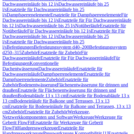
Dachwassereinläufe bis 12 l/s
Dachwassereinläufe bis 25
l/s
Ersatzteile für Dachwassereinläufe bis 25
l/s
Dampfsperrenelemente
Ersatzteile für Dampfsperrenelemente
Für
Dachwassereinläufe bis 12 l/s
Ersatzteile für Für Dachwassereinläufe
bis 12 l/s
Dachwassereinläufe bis 25 l/s
Notüberläufe
Ersatzteile für
Notüberläufe
Für Dachwassereinläufe bis 12 l/s
Ersatzteile für Für
Dachwassereinläufe bis 12 l/s
Dachwassereinläufe bis 25
l/s
Ersatzteile für Dachwassereinläufe bis 25
l/s
Befestigungen
Befestigungssystem d40–200
Befestigungssystem
d250–315
Zubehör
Ersatzteile für Zubehör
Für
Dachwassereinläufe
Ersatzteile für Für Dachwassereinläufe
Für
Befestigungen
Konventionelle
Dachentwässerung
Dachwassereinläufe
Ersatzteile für
Dachwassereinläufe
Dampfsperrenelemente
Ersatzteile für
Dampfsperrenelemente
Zubehör
Ersatzteile für
Zubehör
Bodenentwässerung
Flächenentwässerung für drinnen und
draußen
Ersatzteile für Flächenentwässerung für drinnen und
draußen
Bodenabläufe 13 x 13 cm
Ersatzteile für Bodenabläufe 13 x
13 cm
Bodeneinläufe für Balkone und Terrassen, 13 x 13
cm
Ersatzteile für Bodeneinläufe für Balkone und Terrassen, 13 x 13
cm
Zubehör
Ersatzteile für Zubehör
Werkzeuge,
Netzwerkkomponenten und Software
Werkzeuge
Werkzeuge für
Geberit FlowFit
Ersatzteile für Werkzeuge für Geberit
FlowFit
Handpresswerkzeuge
Ersatzteile für
Handpresswerkzeuge
Presswerkzeuge Kompatibilität [1]
Ersatzteile