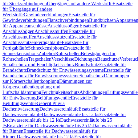
für Steckverbindungen
Übergänge auf andere Werkstoffe
Ersatzteile
für Übergänge auf andere
Werkstoffe
Gewindeverbindungen
Ersatzteile für
Gewindeverbindungen
Flanschverbindungen
Bundbüchsen
Apparatean
für Apparateanschlüsse
Anschlussbögen
Ersatzteile für
Anschlussbögen
Anschlussmuffen
Ersatzteile für
Anschlussmuffen
Anschlussstutzen
Ersatzteile für
Anschlussstutzen
Fertigabläufe
Ersatzteile für
Fertigabläufe
Schneckensiphons
Ersatzteile für
Schneckensiphons
Zubehör
Rohrschellen
Befestigungen für
Rohrschellen
Tragschalen
Verschlüsse
Dichtungen
Bauschutze
Verbrauc
Schallschutz und Feuchtigkeitsschutz
Brandschutz
Ersatzteile für
Brandschutz
Brandschutz für Entwässerungssysteme
Ersatzteile für
Brandschutz für Entwässerungssysteme
Schallschutz
Dämmungen
zur Körperschallentkopplung
Dämmungen zur
Körperschallentkopplung und
Luftschalldämmung
Feuchtigkeitsschutz
Abdichtungen
Lüftungsventile
für Entwässerung
Belüftungsventile
Ersatzteile für
Belüftungsventile
Geberit Pluvia
Dachentwässerung
Dachwassereinläufe
Ersatzteile für
Dachwassereinläufe
Dachwassereinläufe bis 12 l/s
Ersatzteile für
Dachwassereinläufe bis 12 l/s
Dachwassereinläufe bis 25
l/s
Ersatzteile für Dachwassereinläufe bis 25 l/s
Dachwassereinläufe
für Rinnen
Ersatzteile für Dachwassereinläufe für
Rinnen
Dachwassereinläufe bis 12 l/s
Ersatzteile für