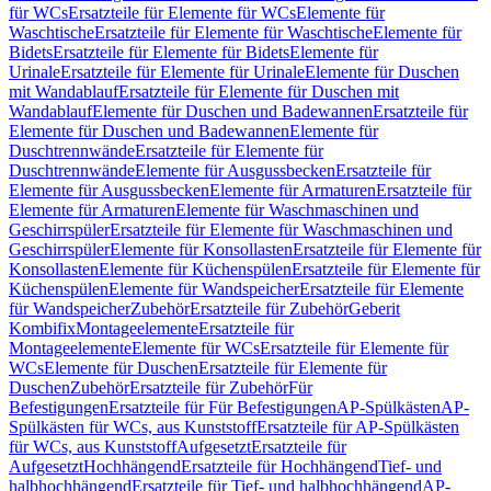
für WCs
Ersatzteile für Elemente für WCs
Elemente für
Waschtische
Ersatzteile für Elemente für Waschtische
Elemente für
Bidets
Ersatzteile für Elemente für Bidets
Elemente für
Urinale
Ersatzteile für Elemente für Urinale
Elemente für Duschen
mit Wandablauf
Ersatzteile für Elemente für Duschen mit
Wandablauf
Elemente für Duschen und Badewannen
Ersatzteile für
Elemente für Duschen und Badewannen
Elemente für
Duschtrennwände
Ersatzteile für Elemente für
Duschtrennwände
Elemente für Ausgussbecken
Ersatzteile für
Elemente für Ausgussbecken
Elemente für Armaturen
Ersatzteile für
Elemente für Armaturen
Elemente für Waschmaschinen und
Geschirrspüler
Ersatzteile für Elemente für Waschmaschinen und
Geschirrspüler
Elemente für Konsollasten
Ersatzteile für Elemente für
Konsollasten
Elemente für Küchenspülen
Ersatzteile für Elemente für
Küchenspülen
Elemente für Wandspeicher
Ersatzteile für Elemente
für Wandspeicher
Zubehör
Ersatzteile für Zubehör
Geberit
Kombifix
Montageelemente
Ersatzteile für
Montageelemente
Elemente für WCs
Ersatzteile für Elemente für
WCs
Elemente für Duschen
Ersatzteile für Elemente für
Duschen
Zubehör
Ersatzteile für Zubehör
Für
Befestigungen
Ersatzteile für Für Befestigungen
AP-Spülkästen
AP-
Spülkästen für WCs, aus Kunststoff
Ersatzteile für AP-Spülkästen
für WCs, aus Kunststoff
Aufgesetzt
Ersatzteile für
Aufgesetzt
Hochhängend
Ersatzteile für Hochhängend
Tief- und
halbhochhängend
Ersatzteile für Tief- und halbhochhängend
AP-