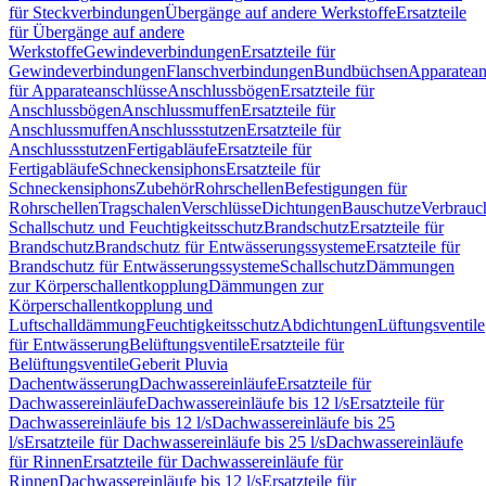
für Steckverbindungen
Übergänge auf andere Werkstoffe
Ersatzteile
für Übergänge auf andere
Werkstoffe
Gewindeverbindungen
Ersatzteile für
Gewindeverbindungen
Flanschverbindungen
Bundbüchsen
Apparatean
für Apparateanschlüsse
Anschlussbögen
Ersatzteile für
Anschlussbögen
Anschlussmuffen
Ersatzteile für
Anschlussmuffen
Anschlussstutzen
Ersatzteile für
Anschlussstutzen
Fertigabläufe
Ersatzteile für
Fertigabläufe
Schneckensiphons
Ersatzteile für
Schneckensiphons
Zubehör
Rohrschellen
Befestigungen für
Rohrschellen
Tragschalen
Verschlüsse
Dichtungen
Bauschutze
Verbrauc
Schallschutz und Feuchtigkeitsschutz
Brandschutz
Ersatzteile für
Brandschutz
Brandschutz für Entwässerungssysteme
Ersatzteile für
Brandschutz für Entwässerungssysteme
Schallschutz
Dämmungen
zur Körperschallentkopplung
Dämmungen zur
Körperschallentkopplung und
Luftschalldämmung
Feuchtigkeitsschutz
Abdichtungen
Lüftungsventile
für Entwässerung
Belüftungsventile
Ersatzteile für
Belüftungsventile
Geberit Pluvia
Dachentwässerung
Dachwassereinläufe
Ersatzteile für
Dachwassereinläufe
Dachwassereinläufe bis 12 l/s
Ersatzteile für
Dachwassereinläufe bis 12 l/s
Dachwassereinläufe bis 25
l/s
Ersatzteile für Dachwassereinläufe bis 25 l/s
Dachwassereinläufe
für Rinnen
Ersatzteile für Dachwassereinläufe für
Rinnen
Dachwassereinläufe bis 12 l/s
Ersatzteile für