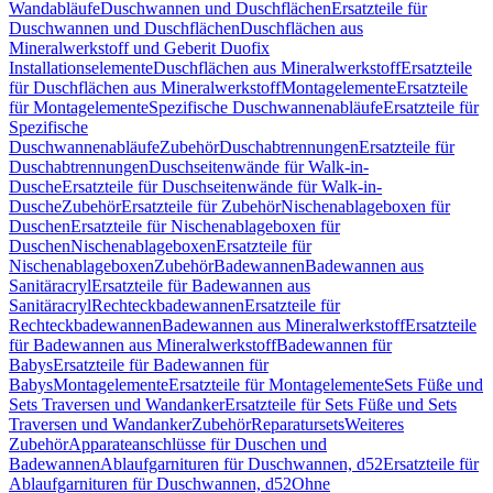
Wandabläufe
Duschwannen und Duschflächen
Ersatzteile für
Duschwannen und Duschflächen
Duschflächen aus
Mineralwerkstoff und Geberit Duofix
Installationselemente
Duschflächen aus Mineralwerkstoff
Ersatzteile
für Duschflächen aus Mineralwerkstoff
Montagelemente
Ersatzteile
für Montagelemente
Spezifische Duschwannenabläufe
Ersatzteile für
Spezifische
Duschwannenabläufe
Zubehör
Duschabtrennungen
Ersatzteile für
Duschabtrennungen
Duschseitenwände für Walk-in-
Dusche
Ersatzteile für Duschseitenwände für Walk-in-
Dusche
Zubehör
Ersatzteile für Zubehör
Nischenablageboxen für
Duschen
Ersatzteile für Nischenablageboxen für
Duschen
Nischenablageboxen
Ersatzteile für
Nischenablageboxen
Zubehör
Badewannen
Badewannen aus
Sanitäracryl
Ersatzteile für Badewannen aus
Sanitäracryl
Rechteckbadewannen
Ersatzteile für
Rechteckbadewannen
Badewannen aus Mineralwerkstoff
Ersatzteile
für Badewannen aus Mineralwerkstoff
Badewannen für
Babys
Ersatzteile für Badewannen für
Babys
Montagelemente
Ersatzteile für Montagelemente
Sets Füße und
Sets Traversen und Wandanker
Ersatzteile für Sets Füße und Sets
Traversen und Wandanker
Zubehör
Reparatursets
Weiteres
Zubehör
Apparateanschlüsse für Duschen und
Badewannen
Ablaufgarnituren für Duschwannen, d52
Ersatzteile für
Ablaufgarnituren für Duschwannen, d52
Ohne