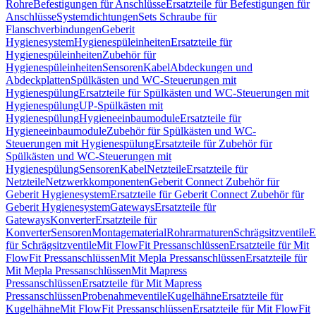
Rohre
Befestigungen für Anschlüsse
Ersatzteile für Befestigungen für
Anschlüsse
Systemdichtungen
Sets Schraube für
Flanschverbindungen
Geberit
Hygienesystem
Hygienespüleinheiten
Ersatzteile für
Hygienespüleinheiten
Zubehör für
Hygienespüleinheiten
Sensoren
Kabel
Abdeckungen und
Abdeckplatten
Spülkästen und WC-Steuerungen mit
Hygienespülung
Ersatzteile für Spülkästen und WC-Steuerungen mit
Hygienespülung
UP-Spülkästen mit
Hygienespülung
Hygieneeinbaumodule
Ersatzteile für
Hygieneeinbaumodule
Zubehör für Spülkästen und WC-
Steuerungen mit Hygienespülung
Ersatzteile für Zubehör für
Spülkästen und WC-Steuerungen mit
Hygienespülung
Sensoren
Kabel
Netzteile
Ersatzteile für
Netzteile
Netzwerkkomponenten
Geberit Connect Zubehör für
Geberit Hygienesystem
Ersatzteile für Geberit Connect Zubehör für
Geberit Hygienesystem
Gateways
Ersatzteile für
Gateways
Konverter
Ersatzteile für
Konverter
Sensoren
Montagematerial
Rohrarmaturen
Schrägsitzventile
E
für Schrägsitzventile
Mit FlowFit Pressanschlüssen
Ersatzteile für Mit
FlowFit Pressanschlüssen
Mit Mepla Pressanschlüssen
Ersatzteile für
Mit Mepla Pressanschlüssen
Mit Mapress
Pressanschlüssen
Ersatzteile für Mit Mapress
Pressanschlüssen
Probenahmeventile
Kugelhähne
Ersatzteile für
Kugelhähne
Mit FlowFit Pressanschlüssen
Ersatzteile für Mit FlowFit