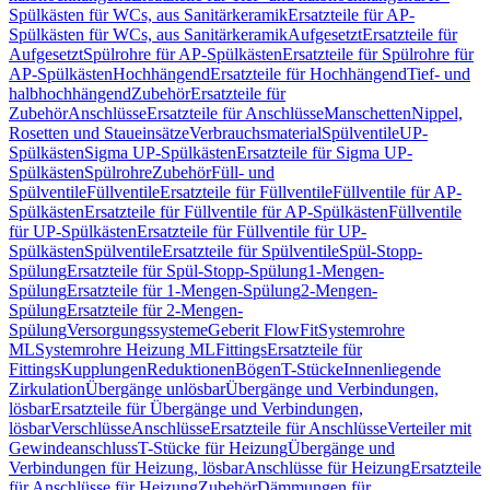
Spülkästen für WCs, aus Sanitärkeramik
Ersatzteile für AP-
Spülkästen für WCs, aus Sanitärkeramik
Aufgesetzt
Ersatzteile für
Aufgesetzt
Spülrohre für AP-Spülkästen
Ersatzteile für Spülrohre für
AP-Spülkästen
Hochhängend
Ersatzteile für Hochhängend
Tief- und
halbhochhängend
Zubehör
Ersatzteile für
Zubehör
Anschlüsse
Ersatzteile für Anschlüsse
Manschetten
Nippel,
Rosetten und Staueinsätze
Verbrauchsmaterial
Spülventile
UP-
Spülkästen
Sigma UP-Spülkästen
Ersatzteile für Sigma UP-
Spülkästen
Spülrohre
Zubehör
Füll- und
Spülventile
Füllventile
Ersatzteile für Füllventile
Füllventile für AP-
Spülkästen
Ersatzteile für Füllventile für AP-Spülkästen
Füllventile
für UP-Spülkästen
Ersatzteile für Füllventile für UP-
Spülkästen
Spülventile
Ersatzteile für Spülventile
Spül-Stopp-
Spülung
Ersatzteile für Spül-Stopp-Spülung
1-Mengen-
Spülung
Ersatzteile für 1-Mengen-Spülung
2-Mengen-
Spülung
Ersatzteile für 2-Mengen-
Spülung
Versorgungssysteme
Geberit FlowFit
Systemrohre
ML
Systemrohre Heizung ML
Fittings
Ersatzteile für
Fittings
Kupplungen
Reduktionen
Bögen
T-Stücke
Innenliegende
Zirkulation
Übergänge unlösbar
Übergänge und Verbindungen,
lösbar
Ersatzteile für Übergänge und Verbindungen,
lösbar
Verschlüsse
Anschlüsse
Ersatzteile für Anschlüsse
Verteiler mit
Gewindeanschluss
T-Stücke für Heizung
Übergänge und
Verbindungen für Heizung, lösbar
Anschlüsse für Heizung
Ersatzteile
für Anschlüsse für Heizung
Zubehör
Dämmungen für