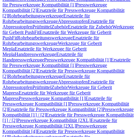
für Presswerkzeuge Kompatibilität [1]
Presswerkzeuge
Kompatibilität [2]
Ersatzteile für Presswerkzeuge Kompatibilität
[2]
Rohrbearbeitungswerkzeuge
Ersatzteile für
Rohrbearbeitungswerkzeuge
Abpressstopfen
Ersatzteile für
Abpressstopfen
Prüfmittel
Zubehör
Ersatzteile für Zubehör
Werkzeuge
für Geberit PushFit
Ersatzteile für Werkzeuge für Geberit
PushFit
Rohrbearbeitungswerkzeuge
Ersatzteile für
Rohrbearbeitungswerkzeuge
Werkzeuge für Geberit
Mepla
Ersatzteile für Werkzeuge für Geberit
Mepla
Handpresswerkzeuge
Ersatzteile für
Handpresswerkzeuge
Presswerkzeuge Kompatibilität [1]
Ersatzteile
für Presswerkzeuge Kompatibilität [1]
Presswerkzeuge
Kompatibilität [2]
Ersatzteile für Presswerkzeuge Kompatibilität
[2]
Rohrbearbeitungswerkzeuge
Ersatzteile für
Rohrbearbeitungswerkzeuge
Abpressstopfen
Ersatzteile für
Abpressstopfen
Prüfmittel
Zubehör
Werkzeuge für Geberit
Mapress
Ersatzteile für Werkzeuge für Geberit
Mapress
Presswerkzeuge Kompatibilität [1]
Ersatzteile für
Presswerkzeuge Kompatibilität [1]
Presswerkzeuge Kompatibilität
[2]
Ersatzteile für Presswerkzeuge Kompatibilität [2]
Presswerkzeuge
Kompatibilität [1] / [2]
Ersatzteile für Presswerkzeuge Kompatibilität
[1] / [2]
Presswerkzeuge Kompatibilität [2XL]
Ersatzteile für
Presswerkzeuge Kompatibilität [2XL]
Presswerkzeuge
Kompatibilität [4]
Ersatzteile für Presswerkzeuge Kompatibilität
[4]
Rohrbearbeitungswerkzeuge
Ersatzteile für