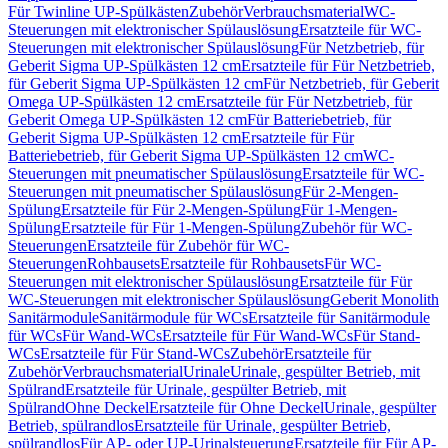
Für Twinline UP-Spülkästen
Zubehör
Verbrauchsmaterial
WC-
Steuerungen mit elektronischer Spülauslösung
Ersatzteile für WC-
Steuerungen mit elektronischer Spülauslösung
Für Netzbetrieb, für
Geberit Sigma UP-Spülkästen 12 cm
Ersatzteile für Für Netzbetrieb,
für Geberit Sigma UP-Spülkästen 12 cm
Für Netzbetrieb, für Geberit
Omega UP-Spülkästen 12 cm
Ersatzteile für Für Netzbetrieb, für
Geberit Omega UP-Spülkästen 12 cm
Für Batteriebetrieb, für
Geberit Sigma UP-Spülkästen 12 cm
Ersatzteile für Für
Batteriebetrieb, für Geberit Sigma UP-Spülkästen 12 cm
WC-
Steuerungen mit pneumatischer Spülauslösung
Ersatzteile für WC-
Steuerungen mit pneumatischer Spülauslösung
Für 2-Mengen-
Spülung
Ersatzteile für Für 2-Mengen-Spülung
Für 1-Mengen-
Spülung
Ersatzteile für Für 1-Mengen-Spülung
Zubehör für WC-
Steuerungen
Ersatzteile für Zubehör für WC-
Steuerungen
Rohbausets
Ersatzteile für Rohbausets
Für WC-
Steuerungen mit elektronischer Spülauslösung
Ersatzteile für Für
WC-Steuerungen mit elektronischer Spülauslösung
Geberit Monolith
Sanitärmodule
Sanitärmodule für WCs
Ersatzteile für Sanitärmodule
für WCs
Für Wand-WCs
Ersatzteile für Für Wand-WCs
Für Stand-
WCs
Ersatzteile für Für Stand-WCs
Zubehör
Ersatzteile für
Zubehör
Verbrauchsmaterial
Urinale
Urinale, gespülter Betrieb, mit
Spülrand
Ersatzteile für Urinale, gespülter Betrieb, mit
Spülrand
Ohne Deckel
Ersatzteile für Ohne Deckel
Urinale, gespülter
Betrieb, spülrandlos
Ersatzteile für Urinale, gespülter Betrieb,
spülrandlos
Für AP- oder UP-Urinalsteuerung
Ersatzteile für Für AP-