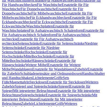
für Waschtischunterschränke
Für Handwaschbecken
Ersatzteile für
Für Handwaschbecken
Für Waschtische
Ersatzteile für Für
Waschtische
Für Doppelwaschtische
Ersatzteile für Für
Doppelwaschtische
Für Möbelwaschtische
Ersatzteile für Für
Möbelwaschtische
Für Eckhandwaschbecken
Ersatzteile für Für
Eckhandwaschbecken
Für Eckwaschtische
Ersatzteile für Für
Eckwaschtische
Waschtischplatten
Ersatzteile für
Waschtischplatten
Für Aufsatzwaschtisch Schalenform
Ersatzteile für
Für Aufsatzwaschtisch Schalenform
Für Aufsatzwaschtisch
rechteckig
Ersatzteile für Für Aufsatzwaschtisch
rechteckig
Seitenschränke
Ersatzteile für Seitenschränke
Niedrige
Seitenschränke
Ersatzteile für Niedrige
Seitenschränke
Hochschränke
Ersatzteile für
Hochschränke
Mittelhochschränke
Ersatzteile für
Mittelhochschränke
Hängeschränke
Ersatzteile für
Hängeschränke
Weitere Möbel
Ersatzteile für Weitere
Möbel
Wandablagen
Ersatzteile für Wandablagen
Zubehör
Ersatzteile
für Zubehör
Schubladeneinsätze und Ordnungsboxen
Handtuchhalter
und Handtuchhaken
Lichtelemente
Griffe
Sets
Füße
Magnettafeln
Steckdosen
Ersatzteile für Steckdosen
Weiteres
Zubehör
Spiegel und Spiegelschränke
Spiegel
Ersatzteile für
Spiegel
Mit integrierter Beleuchtung
Ersatzteile für Mit integrierter
Beleuchtung
Spiegelschränke
Ersatzteile für Spiegelschränke
Mit
integrierter Beleuchtung
Ersatzteile für Mit integrierter
Beleuchtung
Zubehör
Lichtelemente
Griffe
Weiteres