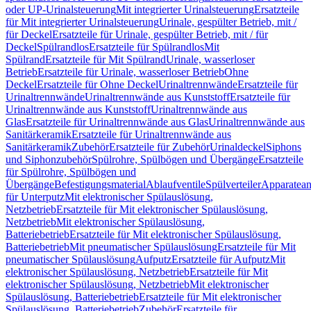
oder UP-Urinalsteuerung
Mit integrierter Urinalsteuerung
Ersatzteile
für Mit integrierter Urinalsteuerung
Urinale, gespülter Betrieb, mit /
für Deckel
Ersatzteile für Urinale, gespülter Betrieb, mit / für
Deckel
Spülrandlos
Ersatzteile für Spülrandlos
Mit
Spülrand
Ersatzteile für Mit Spülrand
Urinale, wasserloser
Betrieb
Ersatzteile für Urinale, wasserloser Betrieb
Ohne
Deckel
Ersatzteile für Ohne Deckel
Urinaltrennwände
Ersatzteile für
Urinaltrennwände
Urinaltrennwände aus Kunststoff
Ersatzteile für
Urinaltrennwände aus Kunststoff
Urinaltrennwände aus
Glas
Ersatzteile für Urinaltrennwände aus Glas
Urinaltrennwände aus
Sanitärkeramik
Ersatzteile für Urinaltrennwände aus
Sanitärkeramik
Zubehör
Ersatzteile für Zubehör
Urinaldeckel
Siphons
und Siphonzubehör
Spülrohre, Spülbögen und Übergänge
Ersatzteile
für Spülrohre, Spülbögen und
Übergänge
Befestigungsmaterial
Ablaufventile
Spülverteiler
Apparatean
für Unterputz
Mit elektronischer Spülauslösung,
Netzbetrieb
Ersatzteile für Mit elektronischer Spülauslösung,
Netzbetrieb
Mit elektronischer Spülauslösung,
Batteriebetrieb
Ersatzteile für Mit elektronischer Spülauslösung,
Batteriebetrieb
Mit pneumatischer Spülauslösung
Ersatzteile für Mit
pneumatischer Spülauslösung
Aufputz
Ersatzteile für Aufputz
Mit
elektronischer Spülauslösung, Netzbetrieb
Ersatzteile für Mit
elektronischer Spülauslösung, Netzbetrieb
Mit elektronischer
Spülauslösung, Batteriebetrieb
Ersatzteile für Mit elektronischer
Spülauslösung, Batteriebetrieb
Zubehör
Ersatzteile für