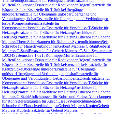
Therm
Fittings
Ersatzteile für Fittings
Muffen
Ersatzteile für
Muffen
Reduktionen
Ersatzteile für Reduktionen
Bögen
Ersatzteile für
Bögen
T-Stücke
Ersatzteile für T-Stücke
Übergänge
unlösbar
Ersatzteile für Übergänge unlösbar
Übergänge und
Verbindungen, lösbar
Ersatzteile für Übergänge und Verbindungen,
lösbar
Kompensatoren
Ersatzteile für
Kompensatoren
Verschlüsse
Ersatzteile für Verschlüsse
T-Stücke für
Heizung
Ersatzteile für T-Stücke für Heizung
Anschlüsse für
Heizung
Ersatzteile für Anschlüsse für Heizung
Zubehör für Geberit
Mapress Therm
Schutzkappen für Rohrende
Systemdichtungen
Sets
Schraube für Flanschverbindungen
Geberit Mapress C-Stahl
Geberit
Mapress C-Stahl
Ersatzteile für Geberit Mapress C-Stahl
Systemrohre
1.0034
Systemrohre 1.0215
Rohrnippel
Muffen
Ersatzteile für
Muffen
Reduktionen
Ersatzteile für Reduktionen
Bögen
Ersatzteile für
Bögen
T-Stücke
Ersatzteile für T-Stücke
Kreuzstücke
Ersatzteile für
Kreuzstücke
Übergänge unlösbar
Ersatzteile für Übergänge
unlösbar
Übergänge und Verbindungen, lösbar
Ersatzteile für
Übergänge und Verbindungen, lösbar
Kompensatoren
Ersatzteile für
Kompensatoren
Verschlüsse
Ersatzteile für Verschlüsse
T-Stücke für
Heizung
Ersatzteile für T-Stücke für Heizung
Anschlüsse für
Heizung
Ersatzteile für Anschlüsse für Heizung
Zubehör für Geberit
Mapress C-Stahl
Abdichtungen für Rohre und Fittings
Abdeckungen
für Rohre
Befestigungen für Anschlüsse
Systemdichtungen
Sets
Schraube für Flanschverbindungen
Geberit Mapress Kupfer
Geberit
Mapress Kupfer
Ersatzteile für Geberit Mapress