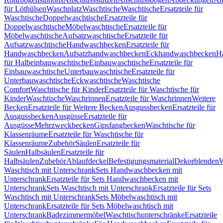
für Löthülsen
Waschplatz
Waschtische
Waschtische
Ersatzteile für
Waschtische
Doppelwaschtische
Ersatzteile für
Doppelwaschtische
Möbelwaschtische
Ersatzteile für
Möbelwaschtische
Aufsatzwaschtische
Ersatzteile für
Aufsatzwaschtische
Handwaschbecken
Ersatzteile für
Handwaschbecken
Aufsatzhandwaschbecken
Eckhandwaschbecken
H
für Halbeinbauwaschtische
Einbauwaschtische
Ersatzteile für
Einbauwaschtische
Unterbauwaschtische
Ersatzteile für
Unterbauwaschtische
Eckwaschtische
Waschtische
Comfort
Waschtische für Kinder
Ersatzteile für Waschtische für
Kinder
Waschtische
Waschrinnen
Ersatzteile für Waschrinnen
Weitere
Becken
Ersatzteile für Weitere Becken
Ausgussbecken
Ersatzteile für
Ausgussbecken
Ausgüsse
Ersatzteile für
Ausgüsse
Mehrzweckbecken
Gipsfangbecken
Waschtische für
Klassenräume
Ersatzteile für Waschtische für
Klassenräume
Zubehör
Säulen
Ersatzteile für
Säulen
Halbsäulen
Ersatzteile für
Halbsäulen
Zubehör
Ablaufdeckel
Befestigungsmaterial
Dekorblenden
W
Waschtisch mit Unterschrank
Sets Handwaschbecken mit
Unterschrank
Ersatzteile für Sets Handwaschbecken mit
Unterschrank
Sets Waschtisch mit Unterschrank
Ersatzteile für Sets
Waschtisch mit Unterschrank
Sets Möbelwaschtisch mit
Unterschrank
Ersatzteile für Sets Möbelwaschtisch mit
Unterschrank
Badezimmermöbel
Waschtischunterschränke
Ersatzteile