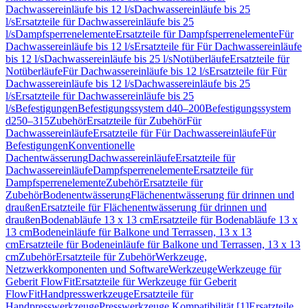
Dachwassereinläufe bis 12 l/s
Dachwassereinläufe bis 25
l/s
Ersatzteile für Dachwassereinläufe bis 25
l/s
Dampfsperrenelemente
Ersatzteile für Dampfsperrenelemente
Für
Dachwassereinläufe bis 12 l/s
Ersatzteile für Für Dachwassereinläufe
bis 12 l/s
Dachwassereinläufe bis 25 l/s
Notüberläufe
Ersatzteile für
Notüberläufe
Für Dachwassereinläufe bis 12 l/s
Ersatzteile für Für
Dachwassereinläufe bis 12 l/s
Dachwassereinläufe bis 25
l/s
Ersatzteile für Dachwassereinläufe bis 25
l/s
Befestigungen
Befestigungssystem d40–200
Befestigungssystem
d250–315
Zubehör
Ersatzteile für Zubehör
Für
Dachwassereinläufe
Ersatzteile für Für Dachwassereinläufe
Für
Befestigungen
Konventionelle
Dachentwässerung
Dachwassereinläufe
Ersatzteile für
Dachwassereinläufe
Dampfsperrenelemente
Ersatzteile für
Dampfsperrenelemente
Zubehör
Ersatzteile für
Zubehör
Bodenentwässerung
Flächenentwässerung für drinnen und
draußen
Ersatzteile für Flächenentwässerung für drinnen und
draußen
Bodenabläufe 13 x 13 cm
Ersatzteile für Bodenabläufe 13 x
13 cm
Bodeneinläufe für Balkone und Terrassen, 13 x 13
cm
Ersatzteile für Bodeneinläufe für Balkone und Terrassen, 13 x 13
cm
Zubehör
Ersatzteile für Zubehör
Werkzeuge,
Netzwerkkomponenten und Software
Werkzeuge
Werkzeuge für
Geberit FlowFit
Ersatzteile für Werkzeuge für Geberit
FlowFit
Handpresswerkzeuge
Ersatzteile für
Handpresswerkzeuge
Presswerkzeuge Kompatibilität [1]
Ersatzteile