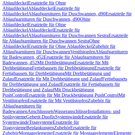
Ablaufdeckel
Ersatzteile für Ohne
Ablaufdeckel
Ablaufdeckel
Ersatzteile für
Ablaufdeckel
Ablaufgarnituren für Duschwannen, d90
Ersatzteile für
Ablaufgarnituren für Duschwannen, d90
Ohne
Ablaufdeckel
Ersatzteile für Ohne
Ablaufdeckel
Ablaufdeckel
Ersatzteile für
Ablaufdeckel
Ablaufgarnituren für Duschwannen Sestra
Ersatzteile
für Ablaufgarnituren für Duschwannen Sestra
Ohne
Ablaufdeckel
Ersatzteile für Ohne Ablaufdeckel
Zubehör für
Ablaufgarnituren für Duschwannen
Ventilstopfen
Ablaufgarnituren
für Badewannen, d52
Ersatzteile für Ablaufgarnituren für
Badewannen, d52
Mit Drehbetätigung
Ersatzteile für Mit
Drehbetätigung
Fertigbausets für Drehbetätigung
Ersatzteile für
Fertigbausets für Drehbetätigung
Mit Drehbetätigung und
Zulauf
Ersatzteile für Mit Drehbetätigung und Zulauf
Fertigbausets
für Drehbetätigung und Zulauf
Ersatzteile für Fertigbausets für
Drehbetätigung und Zulauf
Mit Druckbetätigung
PushControl
Ersatzteile für Mit Druckbetätigung PushControl
Mit
Ventilstopfen
Ersatzteile für Mit Ventilstopfen
Zubehör für
Ablaufgarnituren für
Badewannen
Anschlusssets
Wasseranschlüsse
Installations- und
Spülsysteme
Geberit Duofix
Systemwände
Ersatzteile für
Systemwände
Tragsysteme
Ersatzteile für
Tragsysteme
Beplankungen
Zubehör
Ersatzteile für
Zubehör
Montageelemente
Ersatzteile für Montageelemente
Elemente