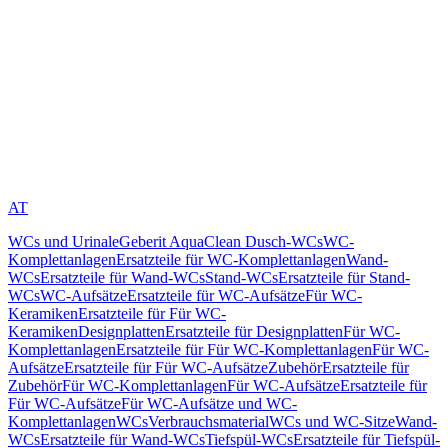
AT
WCs und Urinale
Geberit AquaClean Dusch-WCs
WC-
Komplettanlagen
Ersatzteile für WC-Komplettanlagen
Wand-
WCs
Ersatzteile für Wand-WCs
Stand-WCs
Ersatzteile für Stand-
WCs
WC-Aufsätze
Ersatzteile für WC-Aufsätze
Für WC-
Keramiken
Ersatzteile für Für WC-
Keramiken
Designplatten
Ersatzteile für Designplatten
Für WC-
Komplettanlagen
Ersatzteile für Für WC-Komplettanlagen
Für WC-
Aufsätze
Ersatzteile für Für WC-Aufsätze
Zubehör
Ersatzteile für
Zubehör
Für WC-Komplettanlagen
Für WC-Aufsätze
Ersatzteile für
Für WC-Aufsätze
Für WC-Aufsätze und WC-
Komplettanlagen
WCs
Verbrauchsmaterial
WCs und WC-Sitze
Wand-
WCs
Ersatzteile für Wand-WCs
Tiefspül-WCs
Ersatzteile für Tiefspül-