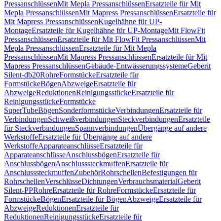
Pressanschlüssen
Mit Mepla Pressanschlüssen
Ersatzteile für Mit
Mepla Pressanschlüssen
Mit Mapress Pressanschlüssen
Ersatzteile für
Mit Mapress Pressanschlüssen
Kugelhähne für UP-
Montage
Ersatzteile für Kugelhähne für UP-Montage
Mit FlowFit
Pressanschlüssen
Ersatzteile für Mit FlowFit Pressanschlüssen
Mit
Mepla Pressanschlüssen
Ersatzteile für Mit Mepla
Pressanschlüssen
Mit Mapress Pressanschlüssen
Ersatzteile für Mit
Mapress Pressanschlüssen
Gebäude-Entwässerungssysteme
Geberit
Silent-db20
Rohre
Formstücke
Ersatzteile für
Formstücke
Bögen
Abzweige
Ersatzteile für
Abzweige
Reduktionen
Reinigungsstücke
Ersatzteile für
Reinigungsstücke
Formstücke
SuperTube
Bögen
Sonderformstücke
Verbindungen
Ersatzteile für
Verbindungen
Schweißverbindungen
Steckverbindungen
Ersatzteile
für Steckverbindungen
Spannverbindungen
Übergänge auf andere
Werkstoffe
Ersatzteile für Übergänge auf andere
Werkstoffe
Apparateanschlüsse
Ersatzteile für
Apparateanschlüsse
Anschlussbögen
Ersatzteile für
Anschlussbögen
Anschlusssteckmuffen
Ersatzteile für
Anschlusssteckmuffen
Zubehör
Rohrschellen
Befestigungen für
Rohrschellen
Verschlüsse
Dichtungen
Verbrauchsmaterial
Geberit
Silent-PP
Rohre
Ersatzteile für Rohre
Formstücke
Ersatzteile für
Formstücke
Bögen
Ersatzteile für Bögen
Abzweige
Ersatzteile für
Abzweige
Reduktionen
Ersatzteile für
Reduktionen
Reinigungsstücke
Ersatzteile für