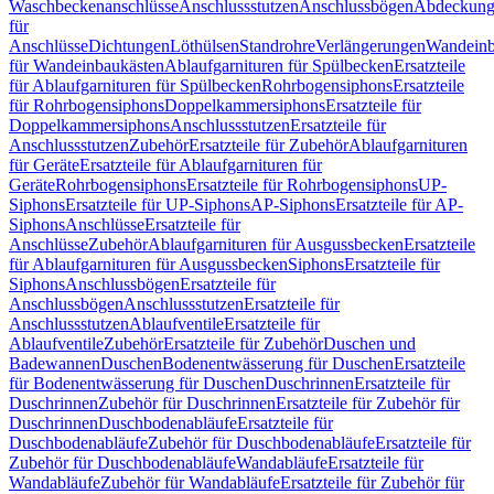
Waschbeckenanschlüsse
Anschlussstutzen
Anschlussbögen
Abdeckung
für
Anschlüsse
Dichtungen
Löthülsen
Standrohre
Verlängerungen
Wandeinb
für Wandeinbaukästen
Ablaufgarnituren für Spülbecken
Ersatzteile
für Ablaufgarnituren für Spülbecken
Rohrbogensiphons
Ersatzteile
für Rohrbogensiphons
Doppelkammersiphons
Ersatzteile für
Doppelkammersiphons
Anschlussstutzen
Ersatzteile für
Anschlussstutzen
Zubehör
Ersatzteile für Zubehör
Ablaufgarnituren
für Geräte
Ersatzteile für Ablaufgarnituren für
Geräte
Rohrbogensiphons
Ersatzteile für Rohrbogensiphons
UP-
Siphons
Ersatzteile für UP-Siphons
AP-Siphons
Ersatzteile für AP-
Siphons
Anschlüsse
Ersatzteile für
Anschlüsse
Zubehör
Ablaufgarnituren für Ausgussbecken
Ersatzteile
für Ablaufgarnituren für Ausgussbecken
Siphons
Ersatzteile für
Siphons
Anschlussbögen
Ersatzteile für
Anschlussbögen
Anschlussstutzen
Ersatzteile für
Anschlussstutzen
Ablaufventile
Ersatzteile für
Ablaufventile
Zubehör
Ersatzteile für Zubehör
Duschen und
Badewannen
Duschen
Bodenentwässerung für Duschen
Ersatzteile
für Bodenentwässerung für Duschen
Duschrinnen
Ersatzteile für
Duschrinnen
Zubehör für Duschrinnen
Ersatzteile für Zubehör für
Duschrinnen
Duschbodenabläufe
Ersatzteile für
Duschbodenabläufe
Zubehör für Duschbodenabläufe
Ersatzteile für
Zubehör für Duschbodenabläufe
Wandabläufe
Ersatzteile für
Wandabläufe
Zubehör für Wandabläufe
Ersatzteile für Zubehör für