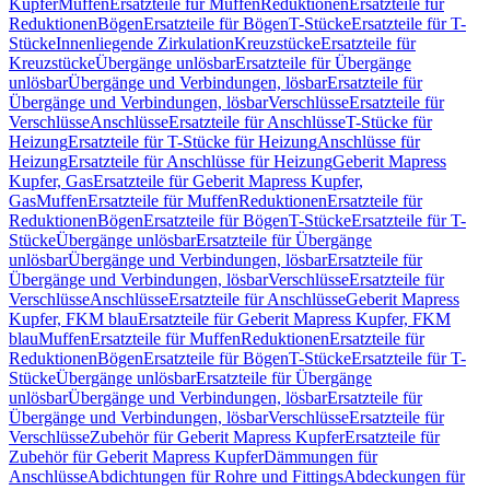
Kupfer
Muffen
Ersatzteile für Muffen
Reduktionen
Ersatzteile für
Reduktionen
Bögen
Ersatzteile für Bögen
T-Stücke
Ersatzteile für T-
Stücke
Innenliegende Zirkulation
Kreuzstücke
Ersatzteile für
Kreuzstücke
Übergänge unlösbar
Ersatzteile für Übergänge
unlösbar
Übergänge und Verbindungen, lösbar
Ersatzteile für
Übergänge und Verbindungen, lösbar
Verschlüsse
Ersatzteile für
Verschlüsse
Anschlüsse
Ersatzteile für Anschlüsse
T-Stücke für
Heizung
Ersatzteile für T-Stücke für Heizung
Anschlüsse für
Heizung
Ersatzteile für Anschlüsse für Heizung
Geberit Mapress
Kupfer, Gas
Ersatzteile für Geberit Mapress Kupfer,
Gas
Muffen
Ersatzteile für Muffen
Reduktionen
Ersatzteile für
Reduktionen
Bögen
Ersatzteile für Bögen
T-Stücke
Ersatzteile für T-
Stücke
Übergänge unlösbar
Ersatzteile für Übergänge
unlösbar
Übergänge und Verbindungen, lösbar
Ersatzteile für
Übergänge und Verbindungen, lösbar
Verschlüsse
Ersatzteile für
Verschlüsse
Anschlüsse
Ersatzteile für Anschlüsse
Geberit Mapress
Kupfer, FKM blau
Ersatzteile für Geberit Mapress Kupfer, FKM
blau
Muffen
Ersatzteile für Muffen
Reduktionen
Ersatzteile für
Reduktionen
Bögen
Ersatzteile für Bögen
T-Stücke
Ersatzteile für T-
Stücke
Übergänge unlösbar
Ersatzteile für Übergänge
unlösbar
Übergänge und Verbindungen, lösbar
Ersatzteile für
Übergänge und Verbindungen, lösbar
Verschlüsse
Ersatzteile für
Verschlüsse
Zubehör für Geberit Mapress Kupfer
Ersatzteile für
Zubehör für Geberit Mapress Kupfer
Dämmungen für
Anschlüsse
Abdichtungen für Rohre und Fittings
Abdeckungen für