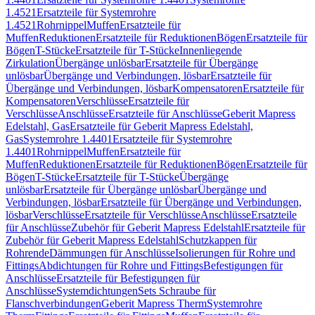
1.4521
Ersatzteile für Systemrohre
1.4521
Rohrnippel
Muffen
Ersatzteile für
Muffen
Reduktionen
Ersatzteile für Reduktionen
Bögen
Ersatzteile für
Bögen
T-Stücke
Ersatzteile für T-Stücke
Innenliegende
Zirkulation
Übergänge unlösbar
Ersatzteile für Übergänge
unlösbar
Übergänge und Verbindungen, lösbar
Ersatzteile für
Übergänge und Verbindungen, lösbar
Kompensatoren
Ersatzteile für
Kompensatoren
Verschlüsse
Ersatzteile für
Verschlüsse
Anschlüsse
Ersatzteile für Anschlüsse
Geberit Mapress
Edelstahl, Gas
Ersatzteile für Geberit Mapress Edelstahl,
Gas
Systemrohre 1.4401
Ersatzteile für Systemrohre
1.4401
Rohrnippel
Muffen
Ersatzteile für
Muffen
Reduktionen
Ersatzteile für Reduktionen
Bögen
Ersatzteile für
Bögen
T-Stücke
Ersatzteile für T-Stücke
Übergänge
unlösbar
Ersatzteile für Übergänge unlösbar
Übergänge und
Verbindungen, lösbar
Ersatzteile für Übergänge und Verbindungen,
lösbar
Verschlüsse
Ersatzteile für Verschlüsse
Anschlüsse
Ersatzteile
für Anschlüsse
Zubehör für Geberit Mapress Edelstahl
Ersatzteile für
Zubehör für Geberit Mapress Edelstahl
Schutzkappen für
Rohrende
Dämmungen für Anschlüsse
Isolierungen für Rohre und
Fittings
Abdichtungen für Rohre und Fittings
Befestigungen für
Anschlüsse
Ersatzteile für Befestigungen für
Anschlüsse
Systemdichtungen
Sets Schraube für
Flanschverbindungen
Geberit Mapress Therm
Systemrohre