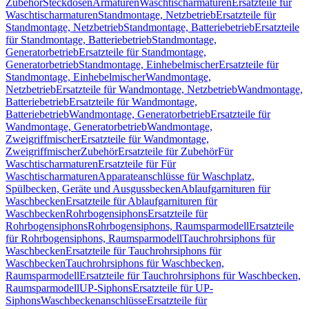
Zubehör
Steckdosen
Armaturen
Waschtischarmaturen
Ersatzteile für
Waschtischarmaturen
Standmontage, Netzbetrieb
Ersatzteile für
Standmontage, Netzbetrieb
Standmontage, Batteriebetrieb
Ersatzteile
für Standmontage, Batteriebetrieb
Standmontage,
Generatorbetrieb
Ersatzteile für Standmontage,
Generatorbetrieb
Standmontage, Einhebelmischer
Ersatzteile für
Standmontage, Einhebelmischer
Wandmontage,
Netzbetrieb
Ersatzteile für Wandmontage, Netzbetrieb
Wandmontage,
Batteriebetrieb
Ersatzteile für Wandmontage,
Batteriebetrieb
Wandmontage, Generatorbetrieb
Ersatzteile für
Wandmontage, Generatorbetrieb
Wandmontage,
Zweigriffmischer
Ersatzteile für Wandmontage,
Zweigriffmischer
Zubehör
Ersatzteile für Zubehör
Für
Waschtischarmaturen
Ersatzteile für Für
Waschtischarmaturen
Apparateanschlüsse für Waschplatz,
Spülbecken, Geräte und Ausgussbecken
Ablaufgarnituren für
Waschbecken
Ersatzteile für Ablaufgarnituren für
Waschbecken
Rohrbogensiphons
Ersatzteile für
Rohrbogensiphons
Rohrbogensiphons, Raumsparmodell
Ersatzteile
für Rohrbogensiphons, Raumsparmodell
Tauchrohrsiphons für
Waschbecken
Ersatzteile für Tauchrohrsiphons für
Waschbecken
Tauchrohrsiphons für Waschbecken,
Raumsparmodell
Ersatzteile für Tauchrohrsiphons für Waschbecken,
Raumsparmodell
UP-Siphons
Ersatzteile für UP-
Siphons
Waschbeckenanschlüsse
Ersatzteile für