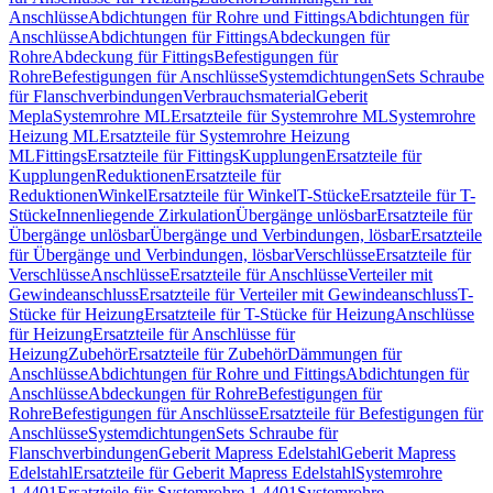
Anschlüsse
Abdichtungen für Rohre und Fittings
Abdichtungen für
Anschlüsse
Abdichtungen für Fittings
Abdeckungen für
Rohre
Abdeckung für Fittings
Befestigungen für
Rohre
Befestigungen für Anschlüsse
Systemdichtungen
Sets Schraube
für Flanschverbindungen
Verbrauchsmaterial
Geberit
Mepla
Systemrohre ML
Ersatzteile für Systemrohre ML
Systemrohre
Heizung ML
Ersatzteile für Systemrohre Heizung
ML
Fittings
Ersatzteile für Fittings
Kupplungen
Ersatzteile für
Kupplungen
Reduktionen
Ersatzteile für
Reduktionen
Winkel
Ersatzteile für Winkel
T-Stücke
Ersatzteile für T-
Stücke
Innenliegende Zirkulation
Übergänge unlösbar
Ersatzteile für
Übergänge unlösbar
Übergänge und Verbindungen, lösbar
Ersatzteile
für Übergänge und Verbindungen, lösbar
Verschlüsse
Ersatzteile für
Verschlüsse
Anschlüsse
Ersatzteile für Anschlüsse
Verteiler mit
Gewindeanschluss
Ersatzteile für Verteiler mit Gewindeanschluss
T-
Stücke für Heizung
Ersatzteile für T-Stücke für Heizung
Anschlüsse
für Heizung
Ersatzteile für Anschlüsse für
Heizung
Zubehör
Ersatzteile für Zubehör
Dämmungen für
Anschlüsse
Abdichtungen für Rohre und Fittings
Abdichtungen für
Anschlüsse
Abdeckungen für Rohre
Befestigungen für
Rohre
Befestigungen für Anschlüsse
Ersatzteile für Befestigungen für
Anschlüsse
Systemdichtungen
Sets Schraube für
Flanschverbindungen
Geberit Mapress Edelstahl
Geberit Mapress
Edelstahl
Ersatzteile für Geberit Mapress Edelstahl
Systemrohre
1.4401
Ersatzteile für Systemrohre 1.4401
Systemrohre