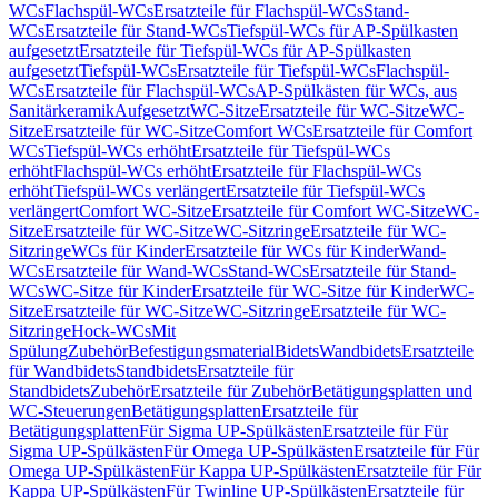
WCs
Flachspül-WCs
Ersatzteile für Flachspül-WCs
Stand-
WCs
Ersatzteile für Stand-WCs
Tiefspül-WCs für AP-Spülkasten
aufgesetzt
Ersatzteile für Tiefspül-WCs für AP-Spülkasten
aufgesetzt
Tiefspül-WCs
Ersatzteile für Tiefspül-WCs
Flachspül-
WCs
Ersatzteile für Flachspül-WCs
AP-Spülkästen für WCs, aus
Sanitärkeramik
Aufgesetzt
WC-Sitze
Ersatzteile für WC-Sitze
WC-
Sitze
Ersatzteile für WC-Sitze
Comfort WCs
Ersatzteile für Comfort
WCs
Tiefspül-WCs erhöht
Ersatzteile für Tiefspül-WCs
erhöht
Flachspül-WCs erhöht
Ersatzteile für Flachspül-WCs
erhöht
Tiefspül-WCs verlängert
Ersatzteile für Tiefspül-WCs
verlängert
Comfort WC-Sitze
Ersatzteile für Comfort WC-Sitze
WC-
Sitze
Ersatzteile für WC-Sitze
WC-Sitzringe
Ersatzteile für WC-
Sitzringe
WCs für Kinder
Ersatzteile für WCs für Kinder
Wand-
WCs
Ersatzteile für Wand-WCs
Stand-WCs
Ersatzteile für Stand-
WCs
WC-Sitze für Kinder
Ersatzteile für WC-Sitze für Kinder
WC-
Sitze
Ersatzteile für WC-Sitze
WC-Sitzringe
Ersatzteile für WC-
Sitzringe
Hock-WCs
Mit
Spülung
Zubehör
Befestigungsmaterial
Bidets
Wandbidets
Ersatzteile
für Wandbidets
Standbidets
Ersatzteile für
Standbidets
Zubehör
Ersatzteile für Zubehör
Betätigungsplatten und
WC-Steuerungen
Betätigungsplatten
Ersatzteile für
Betätigungsplatten
Für Sigma UP-Spülkästen
Ersatzteile für Für
Sigma UP-Spülkästen
Für Omega UP-Spülkästen
Ersatzteile für Für
Omega UP-Spülkästen
Für Kappa UP-Spülkästen
Ersatzteile für Für
Kappa UP-Spülkästen
Für Twinline UP-Spülkästen
Ersatzteile für