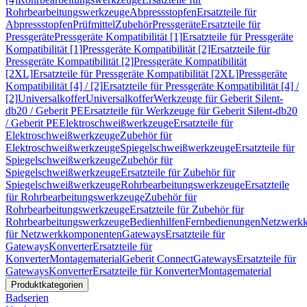
Rohrbearbeitungswerkzeuge
Abpressstopfen
Ersatzteile für
Abpressstopfen
Prüfmittel
Zubehör
Pressgeräte
Ersatzteile für
Pressgeräte
Pressgeräte Kompatibilität [1]
Ersatzteile für Pressgeräte
Kompatibilität [1]
Pressgeräte Kompatibilität [2]
Ersatzteile für
Pressgeräte Kompatibilität [2]
Pressgeräte Kompatibilität
[2XL]
Ersatzteile für Pressgeräte Kompatibilität [2XL]
Pressgeräte
Kompatibilität [4] / [2]
Ersatzteile für Pressgeräte Kompatibilität [4] /
[2]
Universalkoffer
Universalkoffer
Werkzeuge für Geberit Silent-
db20 / Geberit PE
Ersatzteile für Werkzeuge für Geberit Silent-db20
/ Geberit PE
Elektroschweißwerkzeuge
Ersatzteile für
Elektroschweißwerkzeuge
Zubehör für
Elektroschweißwerkzeuge
Spiegelschweißwerkzeuge
Ersatzteile für
Spiegelschweißwerkzeuge
Zubehör für
Spiegelschweißwerkzeuge
Ersatzteile für Zubehör für
Spiegelschweißwerkzeuge
Rohrbearbeitungswerkzeuge
Ersatzteile
für Rohrbearbeitungswerkzeuge
Zubehör für
Rohrbearbeitungswerkzeuge
Ersatzteile für Zubehör für
Rohrbearbeitungswerkzeuge
Bedienhilfen
Fernbedienungen
Netzwerk
für Netzwerkkomponenten
Gateways
Ersatzteile für
Gateways
Konverter
Ersatzteile für
Konverter
Montagematerial
Geberit Connect
Gateways
Ersatzteile für
Gateways
Konverter
Ersatzteile für Konverter
Montagematerial
Produktkategorien
Badserien