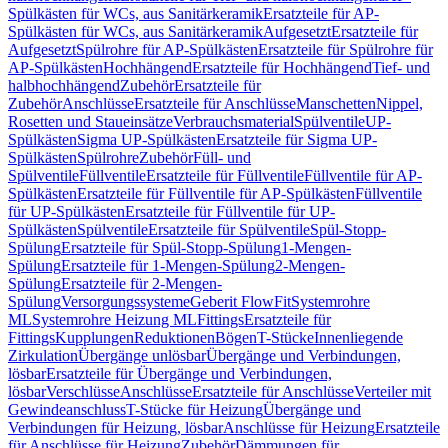
Spülkästen für WCs, aus Sanitärkeramik
Ersatzteile für AP-
Spülkästen für WCs, aus Sanitärkeramik
Aufgesetzt
Ersatzteile für
Aufgesetzt
Spülrohre für AP-Spülkästen
Ersatzteile für Spülrohre für
AP-Spülkästen
Hochhängend
Ersatzteile für Hochhängend
Tief- und
halbhochhängend
Zubehör
Ersatzteile für
Zubehör
Anschlüsse
Ersatzteile für Anschlüsse
Manschetten
Nippel,
Rosetten und Staueinsätze
Verbrauchsmaterial
Spülventile
UP-
Spülkästen
Sigma UP-Spülkästen
Ersatzteile für Sigma UP-
Spülkästen
Spülrohre
Zubehör
Füll- und
Spülventile
Füllventile
Ersatzteile für Füllventile
Füllventile für AP-
Spülkästen
Ersatzteile für Füllventile für AP-Spülkästen
Füllventile
für UP-Spülkästen
Ersatzteile für Füllventile für UP-
Spülkästen
Spülventile
Ersatzteile für Spülventile
Spül-Stopp-
Spülung
Ersatzteile für Spül-Stopp-Spülung
1-Mengen-
Spülung
Ersatzteile für 1-Mengen-Spülung
2-Mengen-
Spülung
Ersatzteile für 2-Mengen-
Spülung
Versorgungssysteme
Geberit FlowFit
Systemrohre
ML
Systemrohre Heizung ML
Fittings
Ersatzteile für
Fittings
Kupplungen
Reduktionen
Bögen
T-Stücke
Innenliegende
Zirkulation
Übergänge unlösbar
Übergänge und Verbindungen,
lösbar
Ersatzteile für Übergänge und Verbindungen,
lösbar
Verschlüsse
Anschlüsse
Ersatzteile für Anschlüsse
Verteiler mit
Gewindeanschluss
T-Stücke für Heizung
Übergänge und
Verbindungen für Heizung, lösbar
Anschlüsse für Heizung
Ersatzteile
für Anschlüsse für Heizung
Zubehör
Dämmungen für