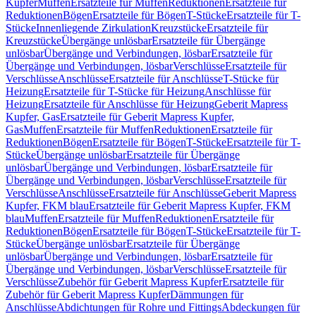
Kupfer
Muffen
Ersatzteile für Muffen
Reduktionen
Ersatzteile für
Reduktionen
Bögen
Ersatzteile für Bögen
T-Stücke
Ersatzteile für T-
Stücke
Innenliegende Zirkulation
Kreuzstücke
Ersatzteile für
Kreuzstücke
Übergänge unlösbar
Ersatzteile für Übergänge
unlösbar
Übergänge und Verbindungen, lösbar
Ersatzteile für
Übergänge und Verbindungen, lösbar
Verschlüsse
Ersatzteile für
Verschlüsse
Anschlüsse
Ersatzteile für Anschlüsse
T-Stücke für
Heizung
Ersatzteile für T-Stücke für Heizung
Anschlüsse für
Heizung
Ersatzteile für Anschlüsse für Heizung
Geberit Mapress
Kupfer, Gas
Ersatzteile für Geberit Mapress Kupfer,
Gas
Muffen
Ersatzteile für Muffen
Reduktionen
Ersatzteile für
Reduktionen
Bögen
Ersatzteile für Bögen
T-Stücke
Ersatzteile für T-
Stücke
Übergänge unlösbar
Ersatzteile für Übergänge
unlösbar
Übergänge und Verbindungen, lösbar
Ersatzteile für
Übergänge und Verbindungen, lösbar
Verschlüsse
Ersatzteile für
Verschlüsse
Anschlüsse
Ersatzteile für Anschlüsse
Geberit Mapress
Kupfer, FKM blau
Ersatzteile für Geberit Mapress Kupfer, FKM
blau
Muffen
Ersatzteile für Muffen
Reduktionen
Ersatzteile für
Reduktionen
Bögen
Ersatzteile für Bögen
T-Stücke
Ersatzteile für T-
Stücke
Übergänge unlösbar
Ersatzteile für Übergänge
unlösbar
Übergänge und Verbindungen, lösbar
Ersatzteile für
Übergänge und Verbindungen, lösbar
Verschlüsse
Ersatzteile für
Verschlüsse
Zubehör für Geberit Mapress Kupfer
Ersatzteile für
Zubehör für Geberit Mapress Kupfer
Dämmungen für
Anschlüsse
Abdichtungen für Rohre und Fittings
Abdeckungen für