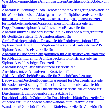
Waschbeckenanschlüsse
Anschlussstutzen
Anschlussbögen
Abdeckung
für
Anschlüsse
Dichtungen
Löthülsen
Standrohre
Verlängerungen
Wandeinb
für Wandeinbaukästen
Ablaufgarnituren für Spülbecken
Ersatzteile
für Ablaufgarnituren für Spülbecken
Rohrbogensiphons
Ersatzteile
für Rohrbogensiphons
Doppelkammersiphons
Ersatzteile für
Doppelkammersiphons
Anschlussstutzen
Ersatzteile für
Anschlussstutzen
Zubehör
Ersatzteile für Zubehör
Ablaufgarnituren
für Geräte
Ersatzteile für Ablaufgarnituren für
Geräte
Rohrbogensiphons
Ersatzteile für Rohrbogensiphons
UP-
Siphons
Ersatzteile für UP-Siphons
AP-Siphons
Ersatzteile für AP-
Siphons
Anschlüsse
Ersatzteile für
Anschlüsse
Zubehör
Ablaufgarnituren für Ausgussbecken
Ersatzteile
für Ablaufgarnituren für Ausgussbecken
Siphons
Ersatzteile für
Siphons
Anschlussbögen
Ersatzteile für
Anschlussbögen
Anschlussstutzen
Ersatzteile für
Anschlussstutzen
Ablaufventile
Ersatzteile für
Ablaufventile
Zubehör
Ersatzteile für Zubehör
Duschen und
Badewannen
Duschen
Bodenentwässerung für Duschen
Ersatzteile
für Bodenentwässerung für Duschen
Duschrinnen
Ersatzteile für
Duschrinnen
Zubehör für Duschrinnen
Ersatzteile für Zubehör für
Duschrinnen
Duschbodenabläufe
Ersatzteile für
Duschbodenabläufe
Zubehör für Duschbodenabläufe
Ersatzteile für
Zubehör für Duschbodenabläufe
Wandabläufe
Ersatzteile für
Wandabläufe
Zubehör für Wandabläufe
Ersatzteile für Zubehör für