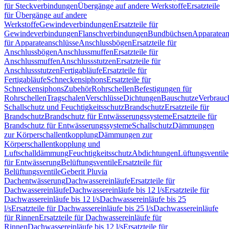
für Steckverbindungen
Übergänge auf andere Werkstoffe
Ersatzteile
für Übergänge auf andere
Werkstoffe
Gewindeverbindungen
Ersatzteile für
Gewindeverbindungen
Flanschverbindungen
Bundbüchsen
Apparatean
für Apparateanschlüsse
Anschlussbögen
Ersatzteile für
Anschlussbögen
Anschlussmuffen
Ersatzteile für
Anschlussmuffen
Anschlussstutzen
Ersatzteile für
Anschlussstutzen
Fertigabläufe
Ersatzteile für
Fertigabläufe
Schneckensiphons
Ersatzteile für
Schneckensiphons
Zubehör
Rohrschellen
Befestigungen für
Rohrschellen
Tragschalen
Verschlüsse
Dichtungen
Bauschutze
Verbrauc
Schallschutz und Feuchtigkeitsschutz
Brandschutz
Ersatzteile für
Brandschutz
Brandschutz für Entwässerungssysteme
Ersatzteile für
Brandschutz für Entwässerungssysteme
Schallschutz
Dämmungen
zur Körperschallentkopplung
Dämmungen zur
Körperschallentkopplung und
Luftschalldämmung
Feuchtigkeitsschutz
Abdichtungen
Lüftungsventile
für Entwässerung
Belüftungsventile
Ersatzteile für
Belüftungsventile
Geberit Pluvia
Dachentwässerung
Dachwassereinläufe
Ersatzteile für
Dachwassereinläufe
Dachwassereinläufe bis 12 l/s
Ersatzteile für
Dachwassereinläufe bis 12 l/s
Dachwassereinläufe bis 25
l/s
Ersatzteile für Dachwassereinläufe bis 25 l/s
Dachwassereinläufe
für Rinnen
Ersatzteile für Dachwassereinläufe für
Rinnen
Dachwassereinläufe bis 12 l/s
Ersatzteile für