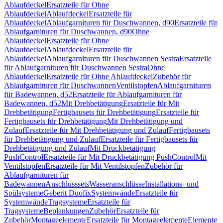
Ablaufdeckel
Ersatzteile für Ohne
Ablaufdeckel
Ablaufdeckel
Ersatzteile für
Ablaufdeckel
Ablaufgarnituren für Duschwannen, d90
Ersatzteile für
Ablaufgarnituren für Duschwannen, d90
Ohne
Ablaufdeckel
Ersatzteile für Ohne
Ablaufdeckel
Ablaufdeckel
Ersatzteile für
Ablaufdeckel
Ablaufgarnituren für Duschwannen Sestra
Ersatzteile
für Ablaufgarnituren für Duschwannen Sestra
Ohne
Ablaufdeckel
Ersatzteile für Ohne Ablaufdeckel
Zubehör für
Ablaufgarnituren für Duschwannen
Ventilstopfen
Ablaufgarnituren
für Badewannen, d52
Ersatzteile für Ablaufgarnituren für
Badewannen, d52
Mit Drehbetätigung
Ersatzteile für Mit
Drehbetätigung
Fertigbausets für Drehbetätigung
Ersatzteile für
Fertigbausets für Drehbetätigung
Mit Drehbetätigung und
Zulauf
Ersatzteile für Mit Drehbetätigung und Zulauf
Fertigbausets
für Drehbetätigung und Zulauf
Ersatzteile für Fertigbausets für
Drehbetätigung und Zulauf
Mit Druckbetätigung
PushControl
Ersatzteile für Mit Druckbetätigung PushControl
Mit
Ventilstopfen
Ersatzteile für Mit Ventilstopfen
Zubehör für
Ablaufgarnituren für
Badewannen
Anschlusssets
Wasseranschlüsse
Installations- und
Spülsysteme
Geberit Duofix
Systemwände
Ersatzteile für
Systemwände
Tragsysteme
Ersatzteile für
Tragsysteme
Beplankungen
Zubehör
Ersatzteile für
Zubehör
Montageelemente
Ersatzteile für Montageelemente
Elemente