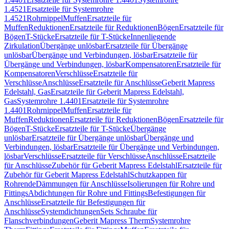
1.4521
Ersatzteile für Systemrohre
1.4521
Rohrnippel
Muffen
Ersatzteile für
Muffen
Reduktionen
Ersatzteile für Reduktionen
Bögen
Ersatzteile für
Bögen
T-Stücke
Ersatzteile für T-Stücke
Innenliegende
Zirkulation
Übergänge unlösbar
Ersatzteile für Übergänge
unlösbar
Übergänge und Verbindungen, lösbar
Ersatzteile für
Übergänge und Verbindungen, lösbar
Kompensatoren
Ersatzteile für
Kompensatoren
Verschlüsse
Ersatzteile für
Verschlüsse
Anschlüsse
Ersatzteile für Anschlüsse
Geberit Mapress
Edelstahl, Gas
Ersatzteile für Geberit Mapress Edelstahl,
Gas
Systemrohre 1.4401
Ersatzteile für Systemrohre
1.4401
Rohrnippel
Muffen
Ersatzteile für
Muffen
Reduktionen
Ersatzteile für Reduktionen
Bögen
Ersatzteile für
Bögen
T-Stücke
Ersatzteile für T-Stücke
Übergänge
unlösbar
Ersatzteile für Übergänge unlösbar
Übergänge und
Verbindungen, lösbar
Ersatzteile für Übergänge und Verbindungen,
lösbar
Verschlüsse
Ersatzteile für Verschlüsse
Anschlüsse
Ersatzteile
für Anschlüsse
Zubehör für Geberit Mapress Edelstahl
Ersatzteile für
Zubehör für Geberit Mapress Edelstahl
Schutzkappen für
Rohrende
Dämmungen für Anschlüsse
Isolierungen für Rohre und
Fittings
Abdichtungen für Rohre und Fittings
Befestigungen für
Anschlüsse
Ersatzteile für Befestigungen für
Anschlüsse
Systemdichtungen
Sets Schraube für
Flanschverbindungen
Geberit Mapress Therm
Systemrohre