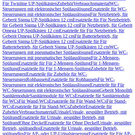
Für Twinline UP-Spülkästen
Zubehör
Verbrauchsmaterial
WC-
Steuerungen mit elektronischer Spülauslösung
Ersatzteile für WC-
Steuerungen mit elektronischer Spülauslösung
Für Netzbetrieb, für
Geberit Sigma UP-Spülkästen 12 cm
Ersatzteile für Für Netzbetrieb,
für Geberit Sigma UP-Spülkästen 12 cm
Für Netzbetrieb, für Geberit
Omega UP-Spülkästen 12 cm
Ersatzteile für Für Netzbetrieb, für
Geberit Omega UP-Spülkästen 12 cm
Für Batteriebetrieb, für
Geberit Sigma UP-Spülkästen 12 cm
Ersatzteile für Für
Batteriebetrieb, für Geberit Sigma UP-Spülkästen 12 cm
WC-
Steuerungen mit pneumatischer Spülauslösung
Ersatzteile für WC-
Steuerungen mit pneumatischer Spülauslösung
Für 2-Mengen-
Spülung
Ersatzteile für Für 2-Mengen-Spülung
Für 1-Mengen-
Spülung
Ersatzteile für Für 1-Mengen-Spülung
Zubehör für WC-
Steuerungen
Ersatzteile für Zubehör für WC-
Steuerungen
Rohbausets
Ersatzteile für Rohbausets
Für WC-
Steuerungen mit elektronischer Spülauslösung
Ersatzteile für Für
WC-Steuerungen mit elektronischer Spülauslösung
Geberit Monolith
Sanitärmodule
Sanitärmodule für WCs
Ersatzteile für Sanitärmodule
für WCs
Für Wand-WCs
Ersatzteile für Für Wand-WCs
Für Stand-
WCs
Ersatzteile für Für Stand-WCs
Zubehör
Ersatzteile für
Zubehör
Verbrauchsmaterial
Urinale
Urinale, gespülter Betrieb, mit
Spülrand
Ersatzteile für Urinale, gespülter Betrieb, mit
Spülrand
Ohne Deckel
Ersatzteile für Ohne Deckel
Urinale, gespülter
Betrieb, spülrandlos
Ersatzteile für Urinale, gespülter Betrieb,
spülrandlos
Für AP- oder UP-Urinalsteuerung
Ersatzteile für Für AP-