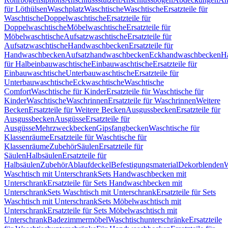
für Löthülsen
Waschplatz
Waschtische
Waschtische
Ersatzteile für
Waschtische
Doppelwaschtische
Ersatzteile für
Doppelwaschtische
Möbelwaschtische
Ersatzteile für
Möbelwaschtische
Aufsatzwaschtische
Ersatzteile für
Aufsatzwaschtische
Handwaschbecken
Ersatzteile für
Handwaschbecken
Aufsatzhandwaschbecken
Eckhandwaschbecken
H
für Halbeinbauwaschtische
Einbauwaschtische
Ersatzteile für
Einbauwaschtische
Unterbauwaschtische
Ersatzteile für
Unterbauwaschtische
Eckwaschtische
Waschtische
Comfort
Waschtische für Kinder
Ersatzteile für Waschtische für
Kinder
Waschtische
Waschrinnen
Ersatzteile für Waschrinnen
Weitere
Becken
Ersatzteile für Weitere Becken
Ausgussbecken
Ersatzteile für
Ausgussbecken
Ausgüsse
Ersatzteile für
Ausgüsse
Mehrzweckbecken
Gipsfangbecken
Waschtische für
Klassenräume
Ersatzteile für Waschtische für
Klassenräume
Zubehör
Säulen
Ersatzteile für
Säulen
Halbsäulen
Ersatzteile für
Halbsäulen
Zubehör
Ablaufdeckel
Befestigungsmaterial
Dekorblenden
W
Waschtisch mit Unterschrank
Sets Handwaschbecken mit
Unterschrank
Ersatzteile für Sets Handwaschbecken mit
Unterschrank
Sets Waschtisch mit Unterschrank
Ersatzteile für Sets
Waschtisch mit Unterschrank
Sets Möbelwaschtisch mit
Unterschrank
Ersatzteile für Sets Möbelwaschtisch mit
Unterschrank
Badezimmermöbel
Waschtischunterschränke
Ersatzteile