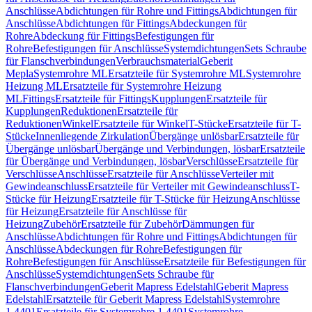
Anschlüsse
Abdichtungen für Rohre und Fittings
Abdichtungen für
Anschlüsse
Abdichtungen für Fittings
Abdeckungen für
Rohre
Abdeckung für Fittings
Befestigungen für
Rohre
Befestigungen für Anschlüsse
Systemdichtungen
Sets Schraube
für Flanschverbindungen
Verbrauchsmaterial
Geberit
Mepla
Systemrohre ML
Ersatzteile für Systemrohre ML
Systemrohre
Heizung ML
Ersatzteile für Systemrohre Heizung
ML
Fittings
Ersatzteile für Fittings
Kupplungen
Ersatzteile für
Kupplungen
Reduktionen
Ersatzteile für
Reduktionen
Winkel
Ersatzteile für Winkel
T-Stücke
Ersatzteile für T-
Stücke
Innenliegende Zirkulation
Übergänge unlösbar
Ersatzteile für
Übergänge unlösbar
Übergänge und Verbindungen, lösbar
Ersatzteile
für Übergänge und Verbindungen, lösbar
Verschlüsse
Ersatzteile für
Verschlüsse
Anschlüsse
Ersatzteile für Anschlüsse
Verteiler mit
Gewindeanschluss
Ersatzteile für Verteiler mit Gewindeanschluss
T-
Stücke für Heizung
Ersatzteile für T-Stücke für Heizung
Anschlüsse
für Heizung
Ersatzteile für Anschlüsse für
Heizung
Zubehör
Ersatzteile für Zubehör
Dämmungen für
Anschlüsse
Abdichtungen für Rohre und Fittings
Abdichtungen für
Anschlüsse
Abdeckungen für Rohre
Befestigungen für
Rohre
Befestigungen für Anschlüsse
Ersatzteile für Befestigungen für
Anschlüsse
Systemdichtungen
Sets Schraube für
Flanschverbindungen
Geberit Mapress Edelstahl
Geberit Mapress
Edelstahl
Ersatzteile für Geberit Mapress Edelstahl
Systemrohre
1.4401
Ersatzteile für Systemrohre 1.4401
Systemrohre