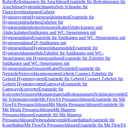
Rohre
Befestigungen für Anschlüsse
Ersatzteile für Befestigungen für
Anschlüsse
Systemdichtungen
Sets Schraube für
Flanschverbindungen
Geberit
Hygienesystem
Hygienespüleinheiten
Ersatzteile für
Hygienespüleinheiten
Zubehör für
Hygienespüleinheiten
Sensoren
Kabel
Abdeckungen und
Abdeckplatten
Spülkästen und WC-Steuerungen mit
Hygienespülung
Ersatzteile für Spülkästen und WC-Steuerungen mit
Hygienespülung
UP-Spülkästen mit
Hygienespülung
Hygieneeinbaumodule
Ersatzteile für
Hygieneeinbaumodule
Zubehör für Spülkästen und WC-
Steuerungen mit Hygienespülung
Ersatzteile für Zubehör für
Spülkästen und WC-Steuerungen mit
Hygienespülung
Sensoren
Kabel
Netzteile
Ersatzteile für
Netzteile
Netzwerkkomponenten
Geberit Connect Zubehör für
Geberit Hygienesystem
Ersatzteile für Geberit Connect Zubehör für
Geberit Hygienesystem
Gateways
Ersatzteile für
Gateways
Konverter
Ersatzteile für
Konverter
Sensoren
Montagematerial
Rohrarmaturen
Schrägsitzventile
E
für Schrägsitzventile
Mit FlowFit Pressanschlüssen
Ersatzteile für Mit
FlowFit Pressanschlüssen
Mit Mepla Pressanschlüssen
Ersatzteile für
Mit Mepla Pressanschlüssen
Mit Mapress
Pressanschlüssen
Ersatzteile für Mit Mapress
Pressanschlüssen
Probenahmeventile
Kugelhähne
Ersatzteile für
Kugelhähne
Mit FlowFit Pressanschlüssen
Ersatzteile für Mit FlowFit