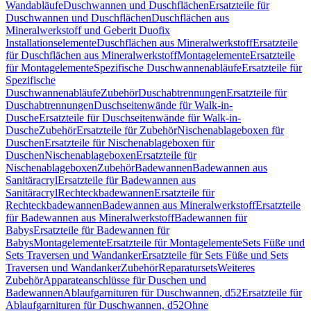
Wandabläufe
Duschwannen und Duschflächen
Ersatzteile für
Duschwannen und Duschflächen
Duschflächen aus
Mineralwerkstoff und Geberit Duofix
Installationselemente
Duschflächen aus Mineralwerkstoff
Ersatzteile
für Duschflächen aus Mineralwerkstoff
Montagelemente
Ersatzteile
für Montagelemente
Spezifische Duschwannenabläufe
Ersatzteile für
Spezifische
Duschwannenabläufe
Zubehör
Duschabtrennungen
Ersatzteile für
Duschabtrennungen
Duschseitenwände für Walk-in-
Dusche
Ersatzteile für Duschseitenwände für Walk-in-
Dusche
Zubehör
Ersatzteile für Zubehör
Nischenablageboxen für
Duschen
Ersatzteile für Nischenablageboxen für
Duschen
Nischenablageboxen
Ersatzteile für
Nischenablageboxen
Zubehör
Badewannen
Badewannen aus
Sanitäracryl
Ersatzteile für Badewannen aus
Sanitäracryl
Rechteckbadewannen
Ersatzteile für
Rechteckbadewannen
Badewannen aus Mineralwerkstoff
Ersatzteile
für Badewannen aus Mineralwerkstoff
Badewannen für
Babys
Ersatzteile für Badewannen für
Babys
Montagelemente
Ersatzteile für Montagelemente
Sets Füße und
Sets Traversen und Wandanker
Ersatzteile für Sets Füße und Sets
Traversen und Wandanker
Zubehör
Reparatursets
Weiteres
Zubehör
Apparateanschlüsse für Duschen und
Badewannen
Ablaufgarnituren für Duschwannen, d52
Ersatzteile für
Ablaufgarnituren für Duschwannen, d52
Ohne