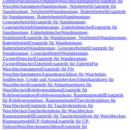
Zubehör
Steckdosen
Armaturen
Waschtischarmaturen
Ersatzteile für
Waschtischarmaturen
Standmontage, Netzbetrieb
Ersatzteile für
Standmontage, Netzbetrieb
Standmontage, Batteriebetrieb
Ersatzteile
für Standmontage, Batteriebetrieb
Standmontage,
Generatorbetrieb
Ersatzteile für Standmontage,
Generatorbetrieb
Standmontage, Einhebelmischer
Ersatzteile für
Standmontage, Einhebelmischer
Wandmontage,
Netzbetrieb
Ersatzteile für Wandmontage, Netzbetrieb
Wandmontage,
Batteriebetrieb
Ersatzteile für Wandmontage,
Batteriebetrieb
Wandmontage, Generatorbetrieb
Ersatzteile für
Wandmontage, Generatorbetrieb
Wandmontage,
Zweigriffmischer
Ersatzteile für Wandmontage,
Zweigriffmischer
Zubehör
Ersatzteile für Zubehör
Für
Waschtischarmaturen
Ersatzteile für Für
Waschtischarmaturen
Apparateanschlüsse für Waschplatz,
Spülbecken, Geräte und Ausgussbecken
Ablaufgarnituren für
Waschbecken
Ersatzteile für Ablaufgarnituren für
Waschbecken
Rohrbogensiphons
Ersatzteile für
Rohrbogensiphons
Rohrbogensiphons, Raumsparmodell
Ersatzteile
für Rohrbogensiphons, Raumsparmodell
Tauchrohrsiphons für
Waschbecken
Ersatzteile für Tauchrohrsiphons für
Waschbecken
Tauchrohrsiphons für Waschbecken,
Raumsparmodell
Ersatzteile für Tauchrohrsiphons für Waschbecken,
Raumsparmodell
UP-Siphons
Ersatzteile für UP-
Siphons
Waschbeckenanschlüsse
Ersatzteile für