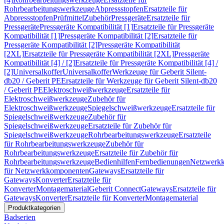
Rohrbearbeitungswerkzeuge
Abpressstopfen
Ersatzteile für
Abpressstopfen
Prüfmittel
Zubehör
Pressgeräte
Ersatzteile für
Pressgeräte
Pressgeräte Kompatibilität [1]
Ersatzteile für Pressgeräte
Kompatibilität [1]
Pressgeräte Kompatibilität [2]
Ersatzteile für
Pressgeräte Kompatibilität [2]
Pressgeräte Kompatibilität
[2XL]
Ersatzteile für Pressgeräte Kompatibilität [2XL]
Pressgeräte
Kompatibilität [4] / [2]
Ersatzteile für Pressgeräte Kompatibilität [4] /
[2]
Universalkoffer
Universalkoffer
Werkzeuge für Geberit Silent-
db20 / Geberit PE
Ersatzteile für Werkzeuge für Geberit Silent-db20
/ Geberit PE
Elektroschweißwerkzeuge
Ersatzteile für
Elektroschweißwerkzeuge
Zubehör für
Elektroschweißwerkzeuge
Spiegelschweißwerkzeuge
Ersatzteile für
Spiegelschweißwerkzeuge
Zubehör für
Spiegelschweißwerkzeuge
Ersatzteile für Zubehör für
Spiegelschweißwerkzeuge
Rohrbearbeitungswerkzeuge
Ersatzteile
für Rohrbearbeitungswerkzeuge
Zubehör für
Rohrbearbeitungswerkzeuge
Ersatzteile für Zubehör für
Rohrbearbeitungswerkzeuge
Bedienhilfen
Fernbedienungen
Netzwerk
für Netzwerkkomponenten
Gateways
Ersatzteile für
Gateways
Konverter
Ersatzteile für
Konverter
Montagematerial
Geberit Connect
Gateways
Ersatzteile für
Gateways
Konverter
Ersatzteile für Konverter
Montagematerial
Produktkategorien
Badserien