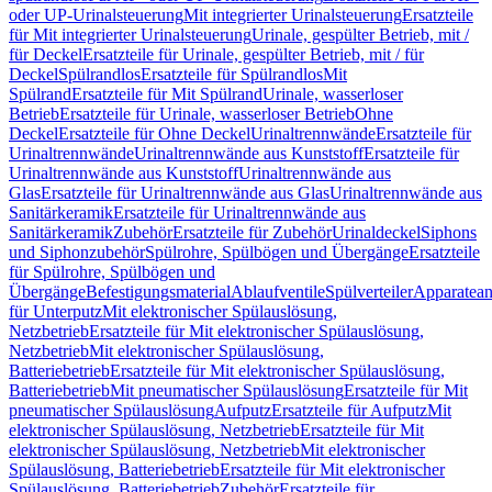
oder UP-Urinalsteuerung
Mit integrierter Urinalsteuerung
Ersatzteile
für Mit integrierter Urinalsteuerung
Urinale, gespülter Betrieb, mit /
für Deckel
Ersatzteile für Urinale, gespülter Betrieb, mit / für
Deckel
Spülrandlos
Ersatzteile für Spülrandlos
Mit
Spülrand
Ersatzteile für Mit Spülrand
Urinale, wasserloser
Betrieb
Ersatzteile für Urinale, wasserloser Betrieb
Ohne
Deckel
Ersatzteile für Ohne Deckel
Urinaltrennwände
Ersatzteile für
Urinaltrennwände
Urinaltrennwände aus Kunststoff
Ersatzteile für
Urinaltrennwände aus Kunststoff
Urinaltrennwände aus
Glas
Ersatzteile für Urinaltrennwände aus Glas
Urinaltrennwände aus
Sanitärkeramik
Ersatzteile für Urinaltrennwände aus
Sanitärkeramik
Zubehör
Ersatzteile für Zubehör
Urinaldeckel
Siphons
und Siphonzubehör
Spülrohre, Spülbögen und Übergänge
Ersatzteile
für Spülrohre, Spülbögen und
Übergänge
Befestigungsmaterial
Ablaufventile
Spülverteiler
Apparatean
für Unterputz
Mit elektronischer Spülauslösung,
Netzbetrieb
Ersatzteile für Mit elektronischer Spülauslösung,
Netzbetrieb
Mit elektronischer Spülauslösung,
Batteriebetrieb
Ersatzteile für Mit elektronischer Spülauslösung,
Batteriebetrieb
Mit pneumatischer Spülauslösung
Ersatzteile für Mit
pneumatischer Spülauslösung
Aufputz
Ersatzteile für Aufputz
Mit
elektronischer Spülauslösung, Netzbetrieb
Ersatzteile für Mit
elektronischer Spülauslösung, Netzbetrieb
Mit elektronischer
Spülauslösung, Batteriebetrieb
Ersatzteile für Mit elektronischer
Spülauslösung, Batteriebetrieb
Zubehör
Ersatzteile für