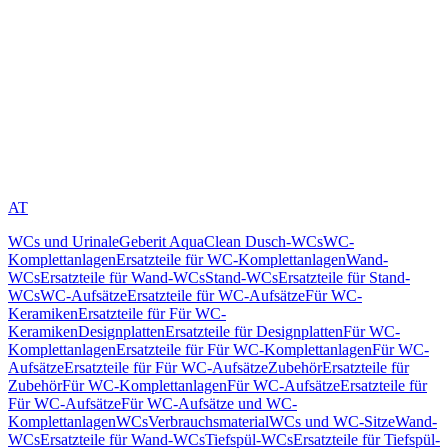
AT
WCs und Urinale
Geberit AquaClean Dusch-WCs
WC-
Komplettanlagen
Ersatzteile für WC-Komplettanlagen
Wand-
WCs
Ersatzteile für Wand-WCs
Stand-WCs
Ersatzteile für Stand-
WCs
WC-Aufsätze
Ersatzteile für WC-Aufsätze
Für WC-
Keramiken
Ersatzteile für Für WC-
Keramiken
Designplatten
Ersatzteile für Designplatten
Für WC-
Komplettanlagen
Ersatzteile für Für WC-Komplettanlagen
Für WC-
Aufsätze
Ersatzteile für Für WC-Aufsätze
Zubehör
Ersatzteile für
Zubehör
Für WC-Komplettanlagen
Für WC-Aufsätze
Ersatzteile für
Für WC-Aufsätze
Für WC-Aufsätze und WC-
Komplettanlagen
WCs
Verbrauchsmaterial
WCs und WC-Sitze
Wand-
WCs
Ersatzteile für Wand-WCs
Tiefspül-WCs
Ersatzteile für Tiefspül-