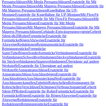
Pressanschlüssen
Mit Mepla Pressanschlüssen
Ersatzteile für Mit
Mepla Pressanschlüssen
Mit Mapress Pressanschlüssen
Ersatzteile für
Mit Mapress Pressanschlüssen
Kugelhähne für UP-
Montage
Ersatzteile für Kugelhähne für UP-Montage
Mit FlowFit
Pressanschlüssen
Ersatzteile für Mit FlowFit Pressanschlüssen
Mit
Mepla Pressanschlüssen
Ersatzteile für Mit Mepla
Pressanschlüssen
Mit Mapress Pressanschlüssen
Ersatzteile für Mit
Mapress Pressanschlüssen
Gebäude-Entwässerungssysteme
Geberit
Silent-db20
Rohre
Formstücke
Ersatzteile für
Formstücke
Bögen
Abzweige
Ersatzteile für
Abzweige
Reduktionen
Reinigungsstücke
Ersatzteile für
Reinigungsstücke
Formstücke
SuperTube
Bögen
Sonderformstücke
Verbindungen
Ersatzteile für
Verbindungen
Schweißverbindungen
Steckverbindungen
Ersatzteile
für Steckverbindungen
Spannverbindungen
Übergänge auf andere
Werkstoffe
Ersatzteile für Übergänge auf andere
Werkstoffe
Apparateanschlüsse
Ersatzteile für
Apparateanschlüsse
Anschlussbögen
Ersatzteile für
Anschlussbögen
Anschlusssteckmuffen
Ersatzteile für
Anschlusssteckmuffen
Zubehör
Rohrschellen
Befestigungen für
Rohrschellen
Verschlüsse
Dichtungen
Verbrauchsmaterial
Geberit
Silent-PP
Rohre
Ersatzteile für Rohre
Formstücke
Ersatzteile für
Formstücke
Bögen
Ersatzteile für Bögen
Abzweige
Ersatzteile für
Abzweige
Reduktionen
Ersatzteile für
Reduktionen
Reinigungsstücke
Ersatzteile für