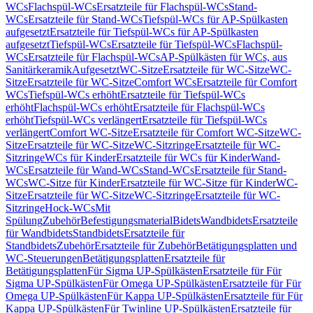
WCs
Flachspül-WCs
Ersatzteile für Flachspül-WCs
Stand-
WCs
Ersatzteile für Stand-WCs
Tiefspül-WCs für AP-Spülkasten
aufgesetzt
Ersatzteile für Tiefspül-WCs für AP-Spülkasten
aufgesetzt
Tiefspül-WCs
Ersatzteile für Tiefspül-WCs
Flachspül-
WCs
Ersatzteile für Flachspül-WCs
AP-Spülkästen für WCs, aus
Sanitärkeramik
Aufgesetzt
WC-Sitze
Ersatzteile für WC-Sitze
WC-
Sitze
Ersatzteile für WC-Sitze
Comfort WCs
Ersatzteile für Comfort
WCs
Tiefspül-WCs erhöht
Ersatzteile für Tiefspül-WCs
erhöht
Flachspül-WCs erhöht
Ersatzteile für Flachspül-WCs
erhöht
Tiefspül-WCs verlängert
Ersatzteile für Tiefspül-WCs
verlängert
Comfort WC-Sitze
Ersatzteile für Comfort WC-Sitze
WC-
Sitze
Ersatzteile für WC-Sitze
WC-Sitzringe
Ersatzteile für WC-
Sitzringe
WCs für Kinder
Ersatzteile für WCs für Kinder
Wand-
WCs
Ersatzteile für Wand-WCs
Stand-WCs
Ersatzteile für Stand-
WCs
WC-Sitze für Kinder
Ersatzteile für WC-Sitze für Kinder
WC-
Sitze
Ersatzteile für WC-Sitze
WC-Sitzringe
Ersatzteile für WC-
Sitzringe
Hock-WCs
Mit
Spülung
Zubehör
Befestigungsmaterial
Bidets
Wandbidets
Ersatzteile
für Wandbidets
Standbidets
Ersatzteile für
Standbidets
Zubehör
Ersatzteile für Zubehör
Betätigungsplatten und
WC-Steuerungen
Betätigungsplatten
Ersatzteile für
Betätigungsplatten
Für Sigma UP-Spülkästen
Ersatzteile für Für
Sigma UP-Spülkästen
Für Omega UP-Spülkästen
Ersatzteile für Für
Omega UP-Spülkästen
Für Kappa UP-Spülkästen
Ersatzteile für Für
Kappa UP-Spülkästen
Für Twinline UP-Spülkästen
Ersatzteile für