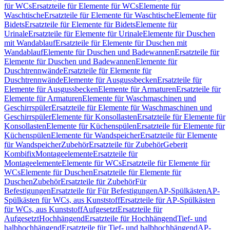
für WCs
Ersatzteile für Elemente für WCs
Elemente für
Waschtische
Ersatzteile für Elemente für Waschtische
Elemente für
Bidets
Ersatzteile für Elemente für Bidets
Elemente für
Urinale
Ersatzteile für Elemente für Urinale
Elemente für Duschen
mit Wandablauf
Ersatzteile für Elemente für Duschen mit
Wandablauf
Elemente für Duschen und Badewannen
Ersatzteile für
Elemente für Duschen und Badewannen
Elemente für
Duschtrennwände
Ersatzteile für Elemente für
Duschtrennwände
Elemente für Ausgussbecken
Ersatzteile für
Elemente für Ausgussbecken
Elemente für Armaturen
Ersatzteile für
Elemente für Armaturen
Elemente für Waschmaschinen und
Geschirrspüler
Ersatzteile für Elemente für Waschmaschinen und
Geschirrspüler
Elemente für Konsollasten
Ersatzteile für Elemente für
Konsollasten
Elemente für Küchenspülen
Ersatzteile für Elemente für
Küchenspülen
Elemente für Wandspeicher
Ersatzteile für Elemente
für Wandspeicher
Zubehör
Ersatzteile für Zubehör
Geberit
Kombifix
Montageelemente
Ersatzteile für
Montageelemente
Elemente für WCs
Ersatzteile für Elemente für
WCs
Elemente für Duschen
Ersatzteile für Elemente für
Duschen
Zubehör
Ersatzteile für Zubehör
Für
Befestigungen
Ersatzteile für Für Befestigungen
AP-Spülkästen
AP-
Spülkästen für WCs, aus Kunststoff
Ersatzteile für AP-Spülkästen
für WCs, aus Kunststoff
Aufgesetzt
Ersatzteile für
Aufgesetzt
Hochhängend
Ersatzteile für Hochhängend
Tief- und
halbhochhängend
Ersatzteile für Tief- und halbhochhängend
AP-