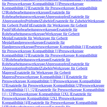
für Presswerkzeuge Kompatibilität [1]
Presswerkzeuge
Kompatibilität [2]
Ersatzteile für Presswerkzeuge Kompatibilität
[2]
Rohrbearbeitungswerkzeuge
Ersatzteile für
Rohrbearbeitungswerkzeuge
Abpressstopfen
Ersatzteile für
Abpressstopfen
Prüfmittel
Zubehör
Ersatzteile für Zubehör
Werkzeuge
für Geberit PushFit
Ersatzteile für Werkzeuge für Geberit
PushFit
Rohrbearbeitungswerkzeuge
Ersatzteile für
Rohrbearbeitungswerkzeuge
Werkzeuge für Geberit
Mepla
Ersatzteile für Werkzeuge für Geberit
Mepla
Handpresswerkzeuge
Ersatzteile für
Handpresswerkzeuge
Presswerkzeuge Kompatibilität [1]
Ersatzteile
für Presswerkzeuge Kompatibilität [1]
Presswerkzeuge
Kompatibilität [2]
Ersatzteile für Presswerkzeuge Kompatibilität
[2]
Rohrbearbeitungswerkzeuge
Ersatzteile für
Rohrbearbeitungswerkzeuge
Abpressstopfen
Ersatzteile für
Abpressstopfen
Prüfmittel
Zubehör
Werkzeuge für Geberit
Mapress
Ersatzteile für Werkzeuge für Geberit
Mapress
Presswerkzeuge Kompatibilität [1]
Ersatzteile für
Presswerkzeuge Kompatibilität [1]
Presswerkzeuge Kompatibilität
[2]
Ersatzteile für Presswerkzeuge Kompatibilität [2]
Presswerkzeuge
Kompatibilität [1] / [2]
Ersatzteile für Presswerkzeuge Kompatibilität
[1] / [2]
Presswerkzeuge Kompatibilität [2XL]
Ersatzteile für
Presswerkzeuge Kompatibilität [2XL]
Presswerkzeuge
Kompatibilität [4]
Ersatzteile für Presswerkzeuge Kompatibilität
[4]
Rohrbearbeitungswerkzeuge
Ersatzteile für