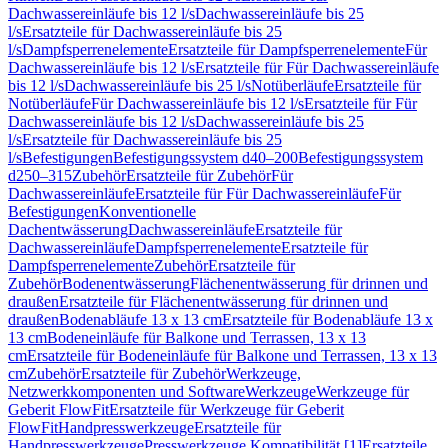
Dachwassereinläufe bis 12 l/s
Dachwassereinläufe bis 25
l/s
Ersatzteile für Dachwassereinläufe bis 25
l/s
Dampfsperrenelemente
Ersatzteile für Dampfsperrenelemente
Für
Dachwassereinläufe bis 12 l/s
Ersatzteile für Für Dachwassereinläufe
bis 12 l/s
Dachwassereinläufe bis 25 l/s
Notüberläufe
Ersatzteile für
Notüberläufe
Für Dachwassereinläufe bis 12 l/s
Ersatzteile für Für
Dachwassereinläufe bis 12 l/s
Dachwassereinläufe bis 25
l/s
Ersatzteile für Dachwassereinläufe bis 25
l/s
Befestigungen
Befestigungssystem d40–200
Befestigungssystem
d250–315
Zubehör
Ersatzteile für Zubehör
Für
Dachwassereinläufe
Ersatzteile für Für Dachwassereinläufe
Für
Befestigungen
Konventionelle
Dachentwässerung
Dachwassereinläufe
Ersatzteile für
Dachwassereinläufe
Dampfsperrenelemente
Ersatzteile für
Dampfsperrenelemente
Zubehör
Ersatzteile für
Zubehör
Bodenentwässerung
Flächenentwässerung für drinnen und
draußen
Ersatzteile für Flächenentwässerung für drinnen und
draußen
Bodenabläufe 13 x 13 cm
Ersatzteile für Bodenabläufe 13 x
13 cm
Bodeneinläufe für Balkone und Terrassen, 13 x 13
cm
Ersatzteile für Bodeneinläufe für Balkone und Terrassen, 13 x 13
cm
Zubehör
Ersatzteile für Zubehör
Werkzeuge,
Netzwerkkomponenten und Software
Werkzeuge
Werkzeuge für
Geberit FlowFit
Ersatzteile für Werkzeuge für Geberit
FlowFit
Handpresswerkzeuge
Ersatzteile für
Handpresswerkzeuge
Presswerkzeuge Kompatibilität [1]
Ersatzteile