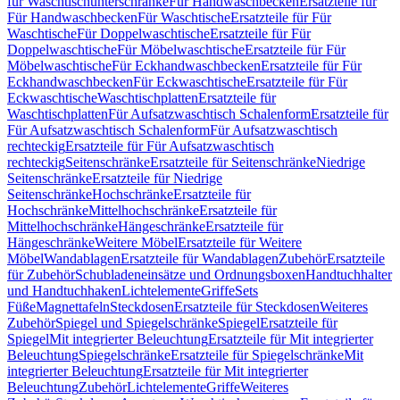
für Waschtischunterschränke
Für Handwaschbecken
Ersatzteile für
Für Handwaschbecken
Für Waschtische
Ersatzteile für Für
Waschtische
Für Doppelwaschtische
Ersatzteile für Für
Doppelwaschtische
Für Möbelwaschtische
Ersatzteile für Für
Möbelwaschtische
Für Eckhandwaschbecken
Ersatzteile für Für
Eckhandwaschbecken
Für Eckwaschtische
Ersatzteile für Für
Eckwaschtische
Waschtischplatten
Ersatzteile für
Waschtischplatten
Für Aufsatzwaschtisch Schalenform
Ersatzteile für
Für Aufsatzwaschtisch Schalenform
Für Aufsatzwaschtisch
rechteckig
Ersatzteile für Für Aufsatzwaschtisch
rechteckig
Seitenschränke
Ersatzteile für Seitenschränke
Niedrige
Seitenschränke
Ersatzteile für Niedrige
Seitenschränke
Hochschränke
Ersatzteile für
Hochschränke
Mittelhochschränke
Ersatzteile für
Mittelhochschränke
Hängeschränke
Ersatzteile für
Hängeschränke
Weitere Möbel
Ersatzteile für Weitere
Möbel
Wandablagen
Ersatzteile für Wandablagen
Zubehör
Ersatzteile
für Zubehör
Schubladeneinsätze und Ordnungsboxen
Handtuchhalter
und Handtuchhaken
Lichtelemente
Griffe
Sets
Füße
Magnettafeln
Steckdosen
Ersatzteile für Steckdosen
Weiteres
Zubehör
Spiegel und Spiegelschränke
Spiegel
Ersatzteile für
Spiegel
Mit integrierter Beleuchtung
Ersatzteile für Mit integrierter
Beleuchtung
Spiegelschränke
Ersatzteile für Spiegelschränke
Mit
integrierter Beleuchtung
Ersatzteile für Mit integrierter
Beleuchtung
Zubehör
Lichtelemente
Griffe
Weiteres