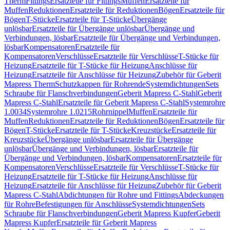
Therm
Fittings
Ersatzteile für Fittings
Muffen
Ersatzteile für
Muffen
Reduktionen
Ersatzteile für Reduktionen
Bögen
Ersatzteile für
Bögen
T-Stücke
Ersatzteile für T-Stücke
Übergänge
unlösbar
Ersatzteile für Übergänge unlösbar
Übergänge und
Verbindungen, lösbar
Ersatzteile für Übergänge und Verbindungen,
lösbar
Kompensatoren
Ersatzteile für
Kompensatoren
Verschlüsse
Ersatzteile für Verschlüsse
T-Stücke für
Heizung
Ersatzteile für T-Stücke für Heizung
Anschlüsse für
Heizung
Ersatzteile für Anschlüsse für Heizung
Zubehör für Geberit
Mapress Therm
Schutzkappen für Rohrende
Systemdichtungen
Sets
Schraube für Flanschverbindungen
Geberit Mapress C-Stahl
Geberit
Mapress C-Stahl
Ersatzteile für Geberit Mapress C-Stahl
Systemrohre
1.0034
Systemrohre 1.0215
Rohrnippel
Muffen
Ersatzteile für
Muffen
Reduktionen
Ersatzteile für Reduktionen
Bögen
Ersatzteile für
Bögen
T-Stücke
Ersatzteile für T-Stücke
Kreuzstücke
Ersatzteile für
Kreuzstücke
Übergänge unlösbar
Ersatzteile für Übergänge
unlösbar
Übergänge und Verbindungen, lösbar
Ersatzteile für
Übergänge und Verbindungen, lösbar
Kompensatoren
Ersatzteile für
Kompensatoren
Verschlüsse
Ersatzteile für Verschlüsse
T-Stücke für
Heizung
Ersatzteile für T-Stücke für Heizung
Anschlüsse für
Heizung
Ersatzteile für Anschlüsse für Heizung
Zubehör für Geberit
Mapress C-Stahl
Abdichtungen für Rohre und Fittings
Abdeckungen
für Rohre
Befestigungen für Anschlüsse
Systemdichtungen
Sets
Schraube für Flanschverbindungen
Geberit Mapress Kupfer
Geberit
Mapress Kupfer
Ersatzteile für Geberit Mapress