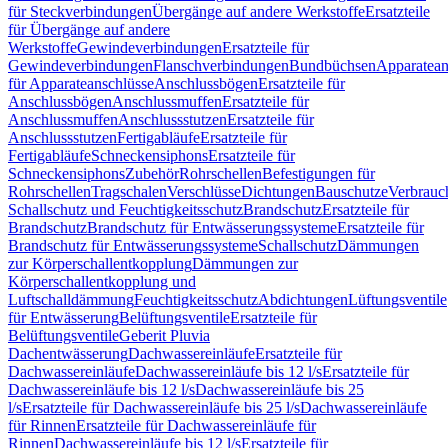
für Steckverbindungen
Übergänge auf andere Werkstoffe
Ersatzteile
für Übergänge auf andere
Werkstoffe
Gewindeverbindungen
Ersatzteile für
Gewindeverbindungen
Flanschverbindungen
Bundbüchsen
Apparatean
für Apparateanschlüsse
Anschlussbögen
Ersatzteile für
Anschlussbögen
Anschlussmuffen
Ersatzteile für
Anschlussmuffen
Anschlussstutzen
Ersatzteile für
Anschlussstutzen
Fertigabläufe
Ersatzteile für
Fertigabläufe
Schneckensiphons
Ersatzteile für
Schneckensiphons
Zubehör
Rohrschellen
Befestigungen für
Rohrschellen
Tragschalen
Verschlüsse
Dichtungen
Bauschutze
Verbrauc
Schallschutz und Feuchtigkeitsschutz
Brandschutz
Ersatzteile für
Brandschutz
Brandschutz für Entwässerungssysteme
Ersatzteile für
Brandschutz für Entwässerungssysteme
Schallschutz
Dämmungen
zur Körperschallentkopplung
Dämmungen zur
Körperschallentkopplung und
Luftschalldämmung
Feuchtigkeitsschutz
Abdichtungen
Lüftungsventile
für Entwässerung
Belüftungsventile
Ersatzteile für
Belüftungsventile
Geberit Pluvia
Dachentwässerung
Dachwassereinläufe
Ersatzteile für
Dachwassereinläufe
Dachwassereinläufe bis 12 l/s
Ersatzteile für
Dachwassereinläufe bis 12 l/s
Dachwassereinläufe bis 25
l/s
Ersatzteile für Dachwassereinläufe bis 25 l/s
Dachwassereinläufe
für Rinnen
Ersatzteile für Dachwassereinläufe für
Rinnen
Dachwassereinläufe bis 12 l/s
Ersatzteile für