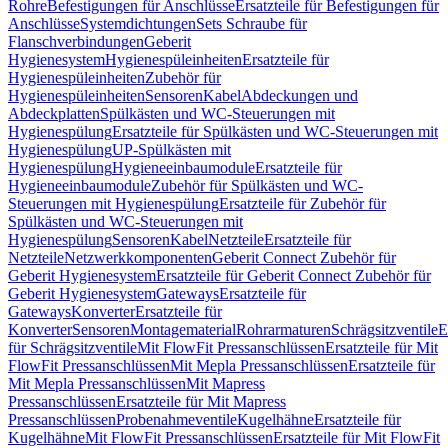
Rohre
Befestigungen für Anschlüsse
Ersatzteile für Befestigungen für
Anschlüsse
Systemdichtungen
Sets Schraube für
Flanschverbindungen
Geberit
Hygienesystem
Hygienespüleinheiten
Ersatzteile für
Hygienespüleinheiten
Zubehör für
Hygienespüleinheiten
Sensoren
Kabel
Abdeckungen und
Abdeckplatten
Spülkästen und WC-Steuerungen mit
Hygienespülung
Ersatzteile für Spülkästen und WC-Steuerungen mit
Hygienespülung
UP-Spülkästen mit
Hygienespülung
Hygieneeinbaumodule
Ersatzteile für
Hygieneeinbaumodule
Zubehör für Spülkästen und WC-
Steuerungen mit Hygienespülung
Ersatzteile für Zubehör für
Spülkästen und WC-Steuerungen mit
Hygienespülung
Sensoren
Kabel
Netzteile
Ersatzteile für
Netzteile
Netzwerkkomponenten
Geberit Connect Zubehör für
Geberit Hygienesystem
Ersatzteile für Geberit Connect Zubehör für
Geberit Hygienesystem
Gateways
Ersatzteile für
Gateways
Konverter
Ersatzteile für
Konverter
Sensoren
Montagematerial
Rohrarmaturen
Schrägsitzventile
E
für Schrägsitzventile
Mit FlowFit Pressanschlüssen
Ersatzteile für Mit
FlowFit Pressanschlüssen
Mit Mepla Pressanschlüssen
Ersatzteile für
Mit Mepla Pressanschlüssen
Mit Mapress
Pressanschlüssen
Ersatzteile für Mit Mapress
Pressanschlüssen
Probenahmeventile
Kugelhähne
Ersatzteile für
Kugelhähne
Mit FlowFit Pressanschlüssen
Ersatzteile für Mit FlowFit