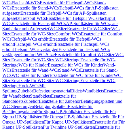
WCs
Flachspül-WCs
Ersatzteile für Flachspül-WCs
Stand-
WCs
Ersatzteile für Stand-WCs
Tiefspül-WCs für AP-Spülkasten
aufgesetzt
Ersatzteile für Tiefspül-WCs für AP-Spülkasten
aufgesetzt
Tiefspül-WCs
Ersatzteile für Tiefspül-WCs
Flachspül-
WCs
Ersatzteile für Flachspül-WCs
AP-Spülkästen für WCs, aus
Sanitärkeramik
Aufgesetzt
WC-Sitze
Ersatzteile für WC-Sitze
WC-
Sitze
Ersatzteile für WC-Sitze
Comfort WCs
Ersatzteile für Comfort
WCs
Tiefspül-WCs erhöht
Ersatzteile für Tiefspül-WCs
erhöht
Flachspül-WCs erhöht
Ersatzteile für Flachspül-WCs
erhöht
Tiefspül-WCs verlängert
Ersatzteile für Tiefspül-WCs
verlängert
Comfort WC-Sitze
Ersatzteile für Comfort WC-Sitze
WC-
Sitze
Ersatzteile für WC-Sitze
WC-Sitzringe
Ersatzteile für WC-
Sitzringe
WCs für Kinder
Ersatzteile für WCs für Kinder
Wand-
WCs
Ersatzteile für Wand-WCs
Stand-WCs
Ersatzteile für Stand-
WCs
WC-Sitze für Kinder
Ersatzteile für WC-Sitze für Kinder
WC-
Sitze
Ersatzteile für WC-Sitze
WC-Sitzringe
Ersatzteile für WC-
Sitzringe
Hock-WCs
Mit
Spülung
Zubehör
Befestigungsmaterial
Bidets
Wandbidets
Ersatzteile
für Wandbidets
Standbidets
Ersatzteile für
Standbidets
Zubehör
Ersatzteile für Zubehör
Betätigungsplatten und
WC-Steuerungen
Betätigungsplatten
Ersatzteile für
Betätigungsplatten
Für Sigma UP-Spülkästen
Ersatzteile für Für
Sigma UP-Spülkästen
Für Omega UP-Spülkästen
Ersatzteile für Für
Omega UP-Spülkästen
Für Kappa UP-Spülkästen
Ersatzteile für Für
Kappa UP-Spülkästen
Für Twinline UP-Spülkästen
Ersatzteile für