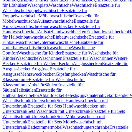
für Löthülsen
Waschplatz
Waschtische
Waschtische
Ersatzteile für
Waschtische
Doppelwaschtische
Ersatzteile für
Doppelwaschtische
Möbelwaschtische
Ersatzteile für
Möbelwaschtische
Aufsatzwaschtische
Ersatzteile für
Aufsatzwaschtische
Handwaschbecken
Ersatzteile für
Handwaschbecken
Aufsatzhandwaschbecken
Eckhandwaschbecken
H
für Halbeinbauwaschtische
Einbauwaschtische
Ersatzteile für
Einbauwaschtische
Unterbauwaschtische
Ersatzteile für
Unterbauwaschtische
Eckwaschtische
Waschtische
Comfort
Waschtische für Kinder
Ersatzteile für Waschtische für
Kinder
Waschtische
Waschrinnen
Ersatzteile für Waschrinnen
Weitere
Becken
Ersatzteile für Weitere Becken
Ausgussbecken
Ersatzteile für
Ausgussbecken
Ausgüsse
Ersatzteile für
Ausgüsse
Mehrzweckbecken
Gipsfangbecken
Waschtische für
Klassenräume
Ersatzteile für Waschtische für
Klassenräume
Zubehör
Säulen
Ersatzteile für
Säulen
Halbsäulen
Ersatzteile für
Halbsäulen
Zubehör
Ablaufdeckel
Befestigungsmaterial
Dekorblenden
W
Waschtisch mit Unterschrank
Sets Handwaschbecken mit
Unterschrank
Ersatzteile für Sets Handwaschbecken mit
Unterschrank
Sets Waschtisch mit Unterschrank
Ersatzteile für Sets
Waschtisch mit Unterschrank
Sets Möbelwaschtisch mit
Unterschrank
Ersatzteile für Sets Möbelwaschtisch mit
Unterschrank
Badezimmermöbel
Waschtischunterschränke
Ersatzteile