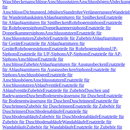
Waschbeckenanschlüsse
Anschlussstutzen
Anschlussbögen
Abdeckung
für
Anschlüsse
Dichtungen
Löthülsen
Standrohre
Verlängerungen
Wandeinb
für Wandeinbaukästen
Ablaufgarnituren für Spülbecken
Ersatzteile
für Ablaufgarnituren für Spülbecken
Rohrbogensiphons
Ersatzteile
für Rohrbogensiphons
Doppelkammersiphons
Ersatzteile für
Doppelkammersiphons
Anschlussstutzen
Ersatzteile für
Anschlussstutzen
Zubehör
Ersatzteile für Zubehör
Ablaufgarnituren
für Geräte
Ersatzteile für Ablaufgarnituren für
Geräte
Rohrbogensiphons
Ersatzteile für Rohrbogensiphons
UP-
Siphons
Ersatzteile für UP-Siphons
AP-Siphons
Ersatzteile für AP-
Siphons
Anschlüsse
Ersatzteile für
Anschlüsse
Zubehör
Ablaufgarnituren für Ausgussbecken
Ersatzteile
für Ablaufgarnituren für Ausgussbecken
Siphons
Ersatzteile für
Siphons
Anschlussbögen
Ersatzteile für
Anschlussbögen
Anschlussstutzen
Ersatzteile für
Anschlussstutzen
Ablaufventile
Ersatzteile für
Ablaufventile
Zubehör
Ersatzteile für Zubehör
Duschen und
Badewannen
Duschen
Bodenentwässerung für Duschen
Ersatzteile
für Bodenentwässerung für Duschen
Duschrinnen
Ersatzteile für
Duschrinnen
Zubehör für Duschrinnen
Ersatzteile für Zubehör für
Duschrinnen
Duschbodenabläufe
Ersatzteile für
Duschbodenabläufe
Zubehör für Duschbodenabläufe
Ersatzteile für
Zubehör für Duschbodenabläufe
Wandabläufe
Ersatzteile für
Wandabläufe
Zubehör für Wandabläufe
Ersatzteile für Zubehör für