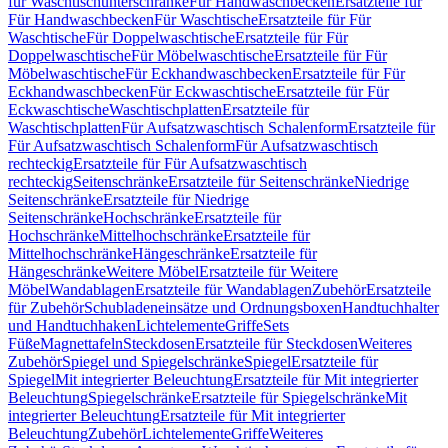
für Waschtischunterschränke
Für Handwaschbecken
Ersatzteile für
Für Handwaschbecken
Für Waschtische
Ersatzteile für Für
Waschtische
Für Doppelwaschtische
Ersatzteile für Für
Doppelwaschtische
Für Möbelwaschtische
Ersatzteile für Für
Möbelwaschtische
Für Eckhandwaschbecken
Ersatzteile für Für
Eckhandwaschbecken
Für Eckwaschtische
Ersatzteile für Für
Eckwaschtische
Waschtischplatten
Ersatzteile für
Waschtischplatten
Für Aufsatzwaschtisch Schalenform
Ersatzteile für
Für Aufsatzwaschtisch Schalenform
Für Aufsatzwaschtisch
rechteckig
Ersatzteile für Für Aufsatzwaschtisch
rechteckig
Seitenschränke
Ersatzteile für Seitenschränke
Niedrige
Seitenschränke
Ersatzteile für Niedrige
Seitenschränke
Hochschränke
Ersatzteile für
Hochschränke
Mittelhochschränke
Ersatzteile für
Mittelhochschränke
Hängeschränke
Ersatzteile für
Hängeschränke
Weitere Möbel
Ersatzteile für Weitere
Möbel
Wandablagen
Ersatzteile für Wandablagen
Zubehör
Ersatzteile
für Zubehör
Schubladeneinsätze und Ordnungsboxen
Handtuchhalter
und Handtuchhaken
Lichtelemente
Griffe
Sets
Füße
Magnettafeln
Steckdosen
Ersatzteile für Steckdosen
Weiteres
Zubehör
Spiegel und Spiegelschränke
Spiegel
Ersatzteile für
Spiegel
Mit integrierter Beleuchtung
Ersatzteile für Mit integrierter
Beleuchtung
Spiegelschränke
Ersatzteile für Spiegelschränke
Mit
integrierter Beleuchtung
Ersatzteile für Mit integrierter
Beleuchtung
Zubehör
Lichtelemente
Griffe
Weiteres