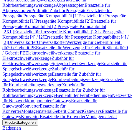
Rohrbearbeitungswerkzeuge
Abpressstopfen
Ersatzteile für
Abpressstopfen
Prüfmittel
Zubehör
Pressgeräte
Ersatzteile für
Pressgeräte
Pressgeräte Kompatibilität [1]
Ersatzteile für Pressgeräte
Kompatibilität [1]
Pressgeräte Kompatibilität [2]
Ersatzteile für
Pressgeräte Kompatibilität [2]
Pressgeräte Kompatibilität
[2XL]
Ersatzteile für Pressgeräte Kompatibilität [2XL]
Pressgeräte
Kompatibilität [4] / [2]
Ersatzteile für Pressgeräte Kompatibilität [4] /
[2]
Universalkoffer
Universalkoffer
Werkzeuge für Geberit Silent-
db20 / Geberit PE
Ersatzteile für Werkzeuge für Geberit Silent-db20
/ Geberit PE
Elektroschweißwerkzeuge
Ersatzteile für
Elektroschweißwerkzeuge
Zubehör für
Elektroschweißwerkzeuge
Spiegelschweißwerkzeuge
Ersatzteile für
Spiegelschweißwerkzeuge
Zubehör für
Spiegelschweißwerkzeuge
Ersatzteile für Zubehör für
Spiegelschweißwerkzeuge
Rohrbearbeitungswerkzeuge
Ersatzteile
für Rohrbearbeitungswerkzeuge
Zubehör für
Rohrbearbeitungswerkzeuge
Ersatzteile für Zubehör für
Rohrbearbeitungswerkzeuge
Bedienhilfen
Fernbedienungen
Netzwerk
für Netzwerkkomponenten
Gateways
Ersatzteile für
Gateways
Konverter
Ersatzteile für
Konverter
Montagematerial
Geberit Connect
Gateways
Ersatzteile für
Gateways
Konverter
Ersatzteile für Konverter
Montagematerial
Produktkategorien
Badserien