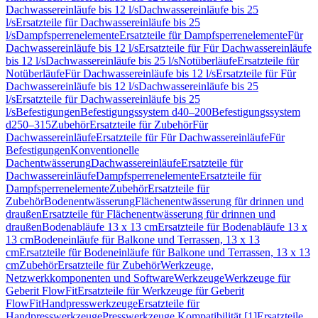
Dachwassereinläufe bis 12 l/s
Dachwassereinläufe bis 25
l/s
Ersatzteile für Dachwassereinläufe bis 25
l/s
Dampfsperrenelemente
Ersatzteile für Dampfsperrenelemente
Für
Dachwassereinläufe bis 12 l/s
Ersatzteile für Für Dachwassereinläufe
bis 12 l/s
Dachwassereinläufe bis 25 l/s
Notüberläufe
Ersatzteile für
Notüberläufe
Für Dachwassereinläufe bis 12 l/s
Ersatzteile für Für
Dachwassereinläufe bis 12 l/s
Dachwassereinläufe bis 25
l/s
Ersatzteile für Dachwassereinläufe bis 25
l/s
Befestigungen
Befestigungssystem d40–200
Befestigungssystem
d250–315
Zubehör
Ersatzteile für Zubehör
Für
Dachwassereinläufe
Ersatzteile für Für Dachwassereinläufe
Für
Befestigungen
Konventionelle
Dachentwässerung
Dachwassereinläufe
Ersatzteile für
Dachwassereinläufe
Dampfsperrenelemente
Ersatzteile für
Dampfsperrenelemente
Zubehör
Ersatzteile für
Zubehör
Bodenentwässerung
Flächenentwässerung für drinnen und
draußen
Ersatzteile für Flächenentwässerung für drinnen und
draußen
Bodenabläufe 13 x 13 cm
Ersatzteile für Bodenabläufe 13 x
13 cm
Bodeneinläufe für Balkone und Terrassen, 13 x 13
cm
Ersatzteile für Bodeneinläufe für Balkone und Terrassen, 13 x 13
cm
Zubehör
Ersatzteile für Zubehör
Werkzeuge,
Netzwerkkomponenten und Software
Werkzeuge
Werkzeuge für
Geberit FlowFit
Ersatzteile für Werkzeuge für Geberit
FlowFit
Handpresswerkzeuge
Ersatzteile für
Handpresswerkzeuge
Presswerkzeuge Kompatibilität [1]
Ersatzteile