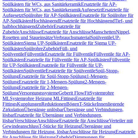
Spülkästen für WCs, aus Sanitärkeramik
Ersatzteile für AP-
Spülkästen für WCs, aus Sanitärkeramik
Aufgesetzt
Ersatzteile für
Aufgesetzt
Spülrohre für AP-Spülkästen
Ersatzteile für Spülrohre für
AP-Spülkästen
Hochhängend
Ersatzteile für Hochhängend
Tief- und
halbhochhängend
Zubehör
Ersatzteile für
Zubehör
Anschlüsse
Ersatzteile für Anschlüsse
Manschetten
Nippel,
Rosetten und Staueinsätze
Verbrauchsmaterial
Spülventile
UP-
Spülkästen
Sigma UP-Spülkästen
Ersatzteile für Sigma UP-
Spülkästen
Spülrohre
Zubehör
Füll- und
Spülventile
Füllventile
Ersatzteile für Füllventile
Füllventile für AP-
Spülkästen
Ersatzteile für Füllventile für AP-Spülkästen
Füllventile
für UP-Spülkästen
Ersatzteile für Füllventile für UP-
Spülkästen
Spülventile
Ersatzteile für Spülventile
Spül-Stopp-
Spülung
Ersatzteile für Spül-Stopp-Spülung
1-Mengen-
Spülung
Ersatzteile für 1-Mengen-Spülung
2-Mengen-
Spülung
Ersatzteile für 2-Mengen-
Spülung
Versorgungssysteme
Geberit FlowFit
Systemrohre
ML
Systemrohre Heizung ML
Fittings
Ersatzteile für
Fittings
Kupplungen
Reduktionen
Bögen
T-Stücke
Innenliegende
Zirkulation
Übergänge unlösbar
Übergänge und Verbindungen,
lösbar
Ersatzteile für Übergänge und Verbindungen,
lösbar
Verschlüsse
Anschlüsse
Ersatzteile für Anschlüsse
Verteiler mit
Gewindeanschluss
T-Stücke für Heizung
Übergänge und
Verbindungen für Heizung, lösbar
Anschlüsse für Heizung
Ersatzteile
für Anschlüsse für Heizung
Zubehör
Dämmungen für