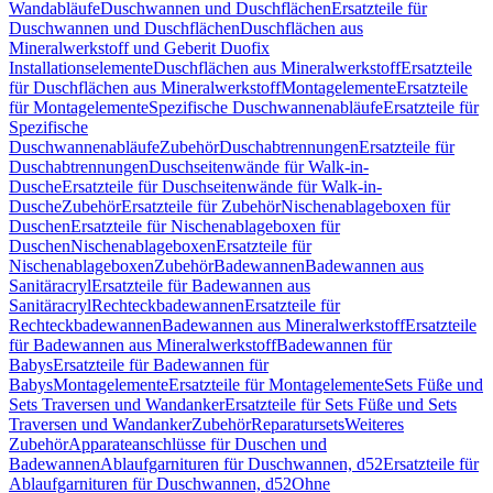
Wandabläufe
Duschwannen und Duschflächen
Ersatzteile für
Duschwannen und Duschflächen
Duschflächen aus
Mineralwerkstoff und Geberit Duofix
Installationselemente
Duschflächen aus Mineralwerkstoff
Ersatzteile
für Duschflächen aus Mineralwerkstoff
Montagelemente
Ersatzteile
für Montagelemente
Spezifische Duschwannenabläufe
Ersatzteile für
Spezifische
Duschwannenabläufe
Zubehör
Duschabtrennungen
Ersatzteile für
Duschabtrennungen
Duschseitenwände für Walk-in-
Dusche
Ersatzteile für Duschseitenwände für Walk-in-
Dusche
Zubehör
Ersatzteile für Zubehör
Nischenablageboxen für
Duschen
Ersatzteile für Nischenablageboxen für
Duschen
Nischenablageboxen
Ersatzteile für
Nischenablageboxen
Zubehör
Badewannen
Badewannen aus
Sanitäracryl
Ersatzteile für Badewannen aus
Sanitäracryl
Rechteckbadewannen
Ersatzteile für
Rechteckbadewannen
Badewannen aus Mineralwerkstoff
Ersatzteile
für Badewannen aus Mineralwerkstoff
Badewannen für
Babys
Ersatzteile für Badewannen für
Babys
Montagelemente
Ersatzteile für Montagelemente
Sets Füße und
Sets Traversen und Wandanker
Ersatzteile für Sets Füße und Sets
Traversen und Wandanker
Zubehör
Reparatursets
Weiteres
Zubehör
Apparateanschlüsse für Duschen und
Badewannen
Ablaufgarnituren für Duschwannen, d52
Ersatzteile für
Ablaufgarnituren für Duschwannen, d52
Ohne