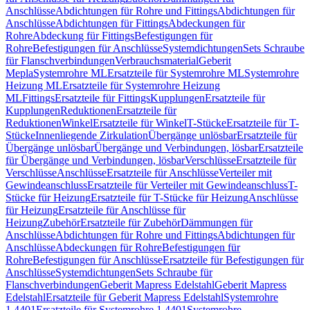
Anschlüsse
Abdichtungen für Rohre und Fittings
Abdichtungen für
Anschlüsse
Abdichtungen für Fittings
Abdeckungen für
Rohre
Abdeckung für Fittings
Befestigungen für
Rohre
Befestigungen für Anschlüsse
Systemdichtungen
Sets Schraube
für Flanschverbindungen
Verbrauchsmaterial
Geberit
Mepla
Systemrohre ML
Ersatzteile für Systemrohre ML
Systemrohre
Heizung ML
Ersatzteile für Systemrohre Heizung
ML
Fittings
Ersatzteile für Fittings
Kupplungen
Ersatzteile für
Kupplungen
Reduktionen
Ersatzteile für
Reduktionen
Winkel
Ersatzteile für Winkel
T-Stücke
Ersatzteile für T-
Stücke
Innenliegende Zirkulation
Übergänge unlösbar
Ersatzteile für
Übergänge unlösbar
Übergänge und Verbindungen, lösbar
Ersatzteile
für Übergänge und Verbindungen, lösbar
Verschlüsse
Ersatzteile für
Verschlüsse
Anschlüsse
Ersatzteile für Anschlüsse
Verteiler mit
Gewindeanschluss
Ersatzteile für Verteiler mit Gewindeanschluss
T-
Stücke für Heizung
Ersatzteile für T-Stücke für Heizung
Anschlüsse
für Heizung
Ersatzteile für Anschlüsse für
Heizung
Zubehör
Ersatzteile für Zubehör
Dämmungen für
Anschlüsse
Abdichtungen für Rohre und Fittings
Abdichtungen für
Anschlüsse
Abdeckungen für Rohre
Befestigungen für
Rohre
Befestigungen für Anschlüsse
Ersatzteile für Befestigungen für
Anschlüsse
Systemdichtungen
Sets Schraube für
Flanschverbindungen
Geberit Mapress Edelstahl
Geberit Mapress
Edelstahl
Ersatzteile für Geberit Mapress Edelstahl
Systemrohre
1.4401
Ersatzteile für Systemrohre 1.4401
Systemrohre