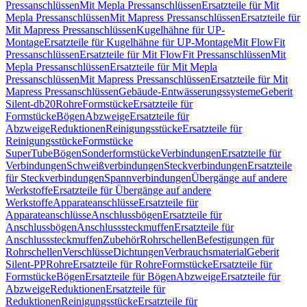
Pressanschlüssen
Mit Mepla Pressanschlüssen
Ersatzteile für Mit
Mepla Pressanschlüssen
Mit Mapress Pressanschlüssen
Ersatzteile für
Mit Mapress Pressanschlüssen
Kugelhähne für UP-
Montage
Ersatzteile für Kugelhähne für UP-Montage
Mit FlowFit
Pressanschlüssen
Ersatzteile für Mit FlowFit Pressanschlüssen
Mit
Mepla Pressanschlüssen
Ersatzteile für Mit Mepla
Pressanschlüssen
Mit Mapress Pressanschlüssen
Ersatzteile für Mit
Mapress Pressanschlüssen
Gebäude-Entwässerungssysteme
Geberit
Silent-db20
Rohre
Formstücke
Ersatzteile für
Formstücke
Bögen
Abzweige
Ersatzteile für
Abzweige
Reduktionen
Reinigungsstücke
Ersatzteile für
Reinigungsstücke
Formstücke
SuperTube
Bögen
Sonderformstücke
Verbindungen
Ersatzteile für
Verbindungen
Schweißverbindungen
Steckverbindungen
Ersatzteile
für Steckverbindungen
Spannverbindungen
Übergänge auf andere
Werkstoffe
Ersatzteile für Übergänge auf andere
Werkstoffe
Apparateanschlüsse
Ersatzteile für
Apparateanschlüsse
Anschlussbögen
Ersatzteile für
Anschlussbögen
Anschlusssteckmuffen
Ersatzteile für
Anschlusssteckmuffen
Zubehör
Rohrschellen
Befestigungen für
Rohrschellen
Verschlüsse
Dichtungen
Verbrauchsmaterial
Geberit
Silent-PP
Rohre
Ersatzteile für Rohre
Formstücke
Ersatzteile für
Formstücke
Bögen
Ersatzteile für Bögen
Abzweige
Ersatzteile für
Abzweige
Reduktionen
Ersatzteile für
Reduktionen
Reinigungsstücke
Ersatzteile für