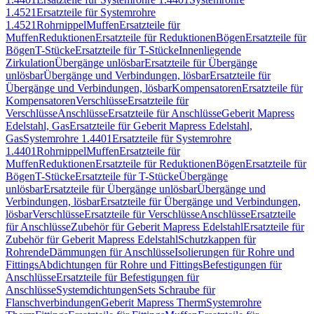
1.4521
Ersatzteile für Systemrohre
1.4521
Rohrnippel
Muffen
Ersatzteile für
Muffen
Reduktionen
Ersatzteile für Reduktionen
Bögen
Ersatzteile für
Bögen
T-Stücke
Ersatzteile für T-Stücke
Innenliegende
Zirkulation
Übergänge unlösbar
Ersatzteile für Übergänge
unlösbar
Übergänge und Verbindungen, lösbar
Ersatzteile für
Übergänge und Verbindungen, lösbar
Kompensatoren
Ersatzteile für
Kompensatoren
Verschlüsse
Ersatzteile für
Verschlüsse
Anschlüsse
Ersatzteile für Anschlüsse
Geberit Mapress
Edelstahl, Gas
Ersatzteile für Geberit Mapress Edelstahl,
Gas
Systemrohre 1.4401
Ersatzteile für Systemrohre
1.4401
Rohrnippel
Muffen
Ersatzteile für
Muffen
Reduktionen
Ersatzteile für Reduktionen
Bögen
Ersatzteile für
Bögen
T-Stücke
Ersatzteile für T-Stücke
Übergänge
unlösbar
Ersatzteile für Übergänge unlösbar
Übergänge und
Verbindungen, lösbar
Ersatzteile für Übergänge und Verbindungen,
lösbar
Verschlüsse
Ersatzteile für Verschlüsse
Anschlüsse
Ersatzteile
für Anschlüsse
Zubehör für Geberit Mapress Edelstahl
Ersatzteile für
Zubehör für Geberit Mapress Edelstahl
Schutzkappen für
Rohrende
Dämmungen für Anschlüsse
Isolierungen für Rohre und
Fittings
Abdichtungen für Rohre und Fittings
Befestigungen für
Anschlüsse
Ersatzteile für Befestigungen für
Anschlüsse
Systemdichtungen
Sets Schraube für
Flanschverbindungen
Geberit Mapress Therm
Systemrohre