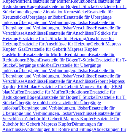
Kupfer
Muffen
Ersatzteile für Muffen
Reduktionen
Ersatzteile für
Reduktionen
Bögen
Ersatzteile für Bögen
T-Stücke
Ersatzteile für T-
Stücke
Innenliegende Zirkulation
Kreuzstücke
Ersatzteile für
Kreuzstücke
Übergänge unlösbar
Ersatzteile für Übergänge
unlösbar
Übergänge und Verbindungen, lösbar
Ersatzteile für
Übergänge und Verbindungen, lösbar
Verschlüsse
Ersatzteile für
Verschlüsse
Anschlüsse
Ersatzteile für Anschlüsse
T-Stücke für
Heizung
Ersatzteile für T-Stücke für Heizung
Anschlüsse für
Heizung
Ersatzteile für Anschlüsse für Heizung
Geberit Mapress
Kupfer, Gas
Ersatzteile für Geberit Mapress Kupfer,
Gas
Muffen
Ersatzteile für Muffen
Reduktionen
Ersatzteile für
Reduktionen
Bögen
Ersatzteile für Bögen
T-Stücke
Ersatzteile für T-
Stücke
Übergänge unlösbar
Ersatzteile für Übergänge
unlösbar
Übergänge und Verbindungen, lösbar
Ersatzteile für
Übergänge und Verbindungen, lösbar
Verschlüsse
Ersatzteile für
Verschlüsse
Anschlüsse
Ersatzteile für Anschlüsse
Geberit Mapress
Kupfer, FKM blau
Ersatzteile für Geberit Mapress Kupfer, FKM
blau
Muffen
Ersatzteile für Muffen
Reduktionen
Ersatzteile für
Reduktionen
Bögen
Ersatzteile für Bögen
T-Stücke
Ersatzteile für T-
Stücke
Übergänge unlösbar
Ersatzteile für Übergänge
unlösbar
Übergänge und Verbindungen, lösbar
Ersatzteile für
Übergänge und Verbindungen, lösbar
Verschlüsse
Ersatzteile für
Verschlüsse
Zubehör für Geberit Mapress Kupfer
Ersatzteile für
Zubehör für Geberit Mapress Kupfer
Dämmungen für
Anschlüsse
Abdichtungen für Rohre und Fittings
Abdeckungen für