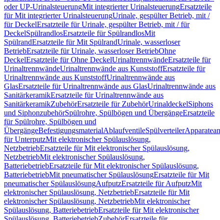
oder UP-Urinalsteuerung
Mit integrierter Urinalsteuerung
Ersatzteile
für Mit integrierter Urinalsteuerung
Urinale, gespülter Betrieb, mit /
für Deckel
Ersatzteile für Urinale, gespülter Betrieb, mit / für
Deckel
Spülrandlos
Ersatzteile für Spülrandlos
Mit
Spülrand
Ersatzteile für Mit Spülrand
Urinale, wasserloser
Betrieb
Ersatzteile für Urinale, wasserloser Betrieb
Ohne
Deckel
Ersatzteile für Ohne Deckel
Urinaltrennwände
Ersatzteile für
Urinaltrennwände
Urinaltrennwände aus Kunststoff
Ersatzteile für
Urinaltrennwände aus Kunststoff
Urinaltrennwände aus
Glas
Ersatzteile für Urinaltrennwände aus Glas
Urinaltrennwände aus
Sanitärkeramik
Ersatzteile für Urinaltrennwände aus
Sanitärkeramik
Zubehör
Ersatzteile für Zubehör
Urinaldeckel
Siphons
und Siphonzubehör
Spülrohre, Spülbögen und Übergänge
Ersatzteile
für Spülrohre, Spülbögen und
Übergänge
Befestigungsmaterial
Ablaufventile
Spülverteiler
Apparatean
für Unterputz
Mit elektronischer Spülauslösung,
Netzbetrieb
Ersatzteile für Mit elektronischer Spülauslösung,
Netzbetrieb
Mit elektronischer Spülauslösung,
Batteriebetrieb
Ersatzteile für Mit elektronischer Spülauslösung,
Batteriebetrieb
Mit pneumatischer Spülauslösung
Ersatzteile für Mit
pneumatischer Spülauslösung
Aufputz
Ersatzteile für Aufputz
Mit
elektronischer Spülauslösung, Netzbetrieb
Ersatzteile für Mit
elektronischer Spülauslösung, Netzbetrieb
Mit elektronischer
Spülauslösung, Batteriebetrieb
Ersatzteile für Mit elektronischer
Spülauslösung, Batteriebetrieb
Zubehör
Ersatzteile für