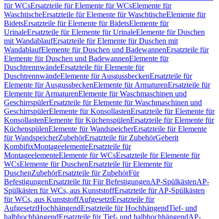
für WCs
Ersatzteile für Elemente für WCs
Elemente für
Waschtische
Ersatzteile für Elemente für Waschtische
Elemente für
Bidets
Ersatzteile für Elemente für Bidets
Elemente für
Urinale
Ersatzteile für Elemente für Urinale
Elemente für Duschen
mit Wandablauf
Ersatzteile für Elemente für Duschen mit
Wandablauf
Elemente für Duschen und Badewannen
Ersatzteile für
Elemente für Duschen und Badewannen
Elemente für
Duschtrennwände
Ersatzteile für Elemente für
Duschtrennwände
Elemente für Ausgussbecken
Ersatzteile für
Elemente für Ausgussbecken
Elemente für Armaturen
Ersatzteile für
Elemente für Armaturen
Elemente für Waschmaschinen und
Geschirrspüler
Ersatzteile für Elemente für Waschmaschinen und
Geschirrspüler
Elemente für Konsollasten
Ersatzteile für Elemente für
Konsollasten
Elemente für Küchenspülen
Ersatzteile für Elemente für
Küchenspülen
Elemente für Wandspeicher
Ersatzteile für Elemente
für Wandspeicher
Zubehör
Ersatzteile für Zubehör
Geberit
Kombifix
Montageelemente
Ersatzteile für
Montageelemente
Elemente für WCs
Ersatzteile für Elemente für
WCs
Elemente für Duschen
Ersatzteile für Elemente für
Duschen
Zubehör
Ersatzteile für Zubehör
Für
Befestigungen
Ersatzteile für Für Befestigungen
AP-Spülkästen
AP-
Spülkästen für WCs, aus Kunststoff
Ersatzteile für AP-Spülkästen
für WCs, aus Kunststoff
Aufgesetzt
Ersatzteile für
Aufgesetzt
Hochhängend
Ersatzteile für Hochhängend
Tief- und
halbhochhängend
Ersatzteile für Tief- und halbhochhängend
AP-