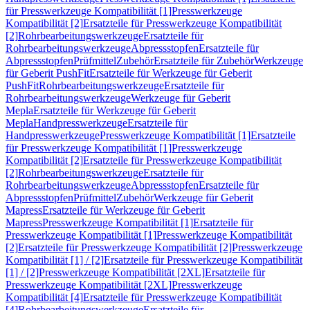
für Presswerkzeuge Kompatibilität [1]
Presswerkzeuge
Kompatibilität [2]
Ersatzteile für Presswerkzeuge Kompatibilität
[2]
Rohrbearbeitungswerkzeuge
Ersatzteile für
Rohrbearbeitungswerkzeuge
Abpressstopfen
Ersatzteile für
Abpressstopfen
Prüfmittel
Zubehör
Ersatzteile für Zubehör
Werkzeuge
für Geberit PushFit
Ersatzteile für Werkzeuge für Geberit
PushFit
Rohrbearbeitungswerkzeuge
Ersatzteile für
Rohrbearbeitungswerkzeuge
Werkzeuge für Geberit
Mepla
Ersatzteile für Werkzeuge für Geberit
Mepla
Handpresswerkzeuge
Ersatzteile für
Handpresswerkzeuge
Presswerkzeuge Kompatibilität [1]
Ersatzteile
für Presswerkzeuge Kompatibilität [1]
Presswerkzeuge
Kompatibilität [2]
Ersatzteile für Presswerkzeuge Kompatibilität
[2]
Rohrbearbeitungswerkzeuge
Ersatzteile für
Rohrbearbeitungswerkzeuge
Abpressstopfen
Ersatzteile für
Abpressstopfen
Prüfmittel
Zubehör
Werkzeuge für Geberit
Mapress
Ersatzteile für Werkzeuge für Geberit
Mapress
Presswerkzeuge Kompatibilität [1]
Ersatzteile für
Presswerkzeuge Kompatibilität [1]
Presswerkzeuge Kompatibilität
[2]
Ersatzteile für Presswerkzeuge Kompatibilität [2]
Presswerkzeuge
Kompatibilität [1] / [2]
Ersatzteile für Presswerkzeuge Kompatibilität
[1] / [2]
Presswerkzeuge Kompatibilität [2XL]
Ersatzteile für
Presswerkzeuge Kompatibilität [2XL]
Presswerkzeuge
Kompatibilität [4]
Ersatzteile für Presswerkzeuge Kompatibilität
[4]
Rohrbearbeitungswerkzeuge
Ersatzteile für