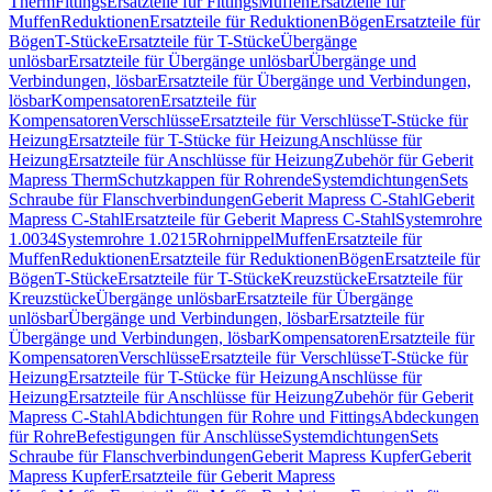
Therm
Fittings
Ersatzteile für Fittings
Muffen
Ersatzteile für
Muffen
Reduktionen
Ersatzteile für Reduktionen
Bögen
Ersatzteile für
Bögen
T-Stücke
Ersatzteile für T-Stücke
Übergänge
unlösbar
Ersatzteile für Übergänge unlösbar
Übergänge und
Verbindungen, lösbar
Ersatzteile für Übergänge und Verbindungen,
lösbar
Kompensatoren
Ersatzteile für
Kompensatoren
Verschlüsse
Ersatzteile für Verschlüsse
T-Stücke für
Heizung
Ersatzteile für T-Stücke für Heizung
Anschlüsse für
Heizung
Ersatzteile für Anschlüsse für Heizung
Zubehör für Geberit
Mapress Therm
Schutzkappen für Rohrende
Systemdichtungen
Sets
Schraube für Flanschverbindungen
Geberit Mapress C-Stahl
Geberit
Mapress C-Stahl
Ersatzteile für Geberit Mapress C-Stahl
Systemrohre
1.0034
Systemrohre 1.0215
Rohrnippel
Muffen
Ersatzteile für
Muffen
Reduktionen
Ersatzteile für Reduktionen
Bögen
Ersatzteile für
Bögen
T-Stücke
Ersatzteile für T-Stücke
Kreuzstücke
Ersatzteile für
Kreuzstücke
Übergänge unlösbar
Ersatzteile für Übergänge
unlösbar
Übergänge und Verbindungen, lösbar
Ersatzteile für
Übergänge und Verbindungen, lösbar
Kompensatoren
Ersatzteile für
Kompensatoren
Verschlüsse
Ersatzteile für Verschlüsse
T-Stücke für
Heizung
Ersatzteile für T-Stücke für Heizung
Anschlüsse für
Heizung
Ersatzteile für Anschlüsse für Heizung
Zubehör für Geberit
Mapress C-Stahl
Abdichtungen für Rohre und Fittings
Abdeckungen
für Rohre
Befestigungen für Anschlüsse
Systemdichtungen
Sets
Schraube für Flanschverbindungen
Geberit Mapress Kupfer
Geberit
Mapress Kupfer
Ersatzteile für Geberit Mapress