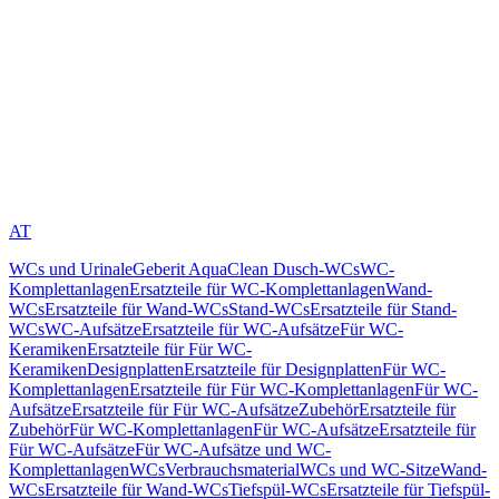
AT
WCs und Urinale
Geberit AquaClean Dusch-WCs
WC-
Komplettanlagen
Ersatzteile für WC-Komplettanlagen
Wand-
WCs
Ersatzteile für Wand-WCs
Stand-WCs
Ersatzteile für Stand-
WCs
WC-Aufsätze
Ersatzteile für WC-Aufsätze
Für WC-
Keramiken
Ersatzteile für Für WC-
Keramiken
Designplatten
Ersatzteile für Designplatten
Für WC-
Komplettanlagen
Ersatzteile für Für WC-Komplettanlagen
Für WC-
Aufsätze
Ersatzteile für Für WC-Aufsätze
Zubehör
Ersatzteile für
Zubehör
Für WC-Komplettanlagen
Für WC-Aufsätze
Ersatzteile für
Für WC-Aufsätze
Für WC-Aufsätze und WC-
Komplettanlagen
WCs
Verbrauchsmaterial
WCs und WC-Sitze
Wand-
WCs
Ersatzteile für Wand-WCs
Tiefspül-WCs
Ersatzteile für Tiefspül-