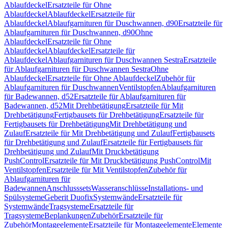
Ablaufdeckel
Ersatzteile für Ohne
Ablaufdeckel
Ablaufdeckel
Ersatzteile für
Ablaufdeckel
Ablaufgarnituren für Duschwannen, d90
Ersatzteile für
Ablaufgarnituren für Duschwannen, d90
Ohne
Ablaufdeckel
Ersatzteile für Ohne
Ablaufdeckel
Ablaufdeckel
Ersatzteile für
Ablaufdeckel
Ablaufgarnituren für Duschwannen Sestra
Ersatzteile
für Ablaufgarnituren für Duschwannen Sestra
Ohne
Ablaufdeckel
Ersatzteile für Ohne Ablaufdeckel
Zubehör für
Ablaufgarnituren für Duschwannen
Ventilstopfen
Ablaufgarnituren
für Badewannen, d52
Ersatzteile für Ablaufgarnituren für
Badewannen, d52
Mit Drehbetätigung
Ersatzteile für Mit
Drehbetätigung
Fertigbausets für Drehbetätigung
Ersatzteile für
Fertigbausets für Drehbetätigung
Mit Drehbetätigung und
Zulauf
Ersatzteile für Mit Drehbetätigung und Zulauf
Fertigbausets
für Drehbetätigung und Zulauf
Ersatzteile für Fertigbausets für
Drehbetätigung und Zulauf
Mit Druckbetätigung
PushControl
Ersatzteile für Mit Druckbetätigung PushControl
Mit
Ventilstopfen
Ersatzteile für Mit Ventilstopfen
Zubehör für
Ablaufgarnituren für
Badewannen
Anschlusssets
Wasseranschlüsse
Installations- und
Spülsysteme
Geberit Duofix
Systemwände
Ersatzteile für
Systemwände
Tragsysteme
Ersatzteile für
Tragsysteme
Beplankungen
Zubehör
Ersatzteile für
Zubehör
Montageelemente
Ersatzteile für Montageelemente
Elemente