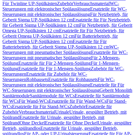
Für Twinline UP-Spülkästen
Zubehör
Verbrauchsmaterial
WC-
Steuerungen mit elektronischer Spülauslösung
Ersatzteile für WC-
Steuerungen mit elektronischer Spülauslösung
Für Netzbetrieb, für
Geberit Sigma UP-Spülkästen 12 cm
Ersatzteile für Für Netzbetrieb,
für Geberit Sigma UP-Spülkästen 12 cm
Für Netzbetrieb, für Geberit
Omega UP-Spülkästen 12 cm
Ersatzteile für Für Netzbetrieb, für
Geberit Omega UP-Spülkästen 12 cm
Für Batteriebetrieb, für
Geberit Sigma UP-Spülkästen 12 cm
Ersatzteile für Für
Batteriebetrieb, für Geberit Sigma UP-Spülkästen 12 cm
WC-
Steuerungen mit pneumatischer Spülauslösung
Ersatzteile für WC-
Steuerungen mit pneumatischer Spülauslösung
Für 2-Mengen-
Spülung
Ersatzteile für Für 2-Mengen-Spülung
Für 1-Mengen-
Spülung
Ersatzteile für Für 1-Mengen-Spülung
Zubehör für WC-
Steuerungen
Ersatzteile für Zubehör für WC-
Steuerungen
Rohbausets
Ersatzteile für Rohbausets
Für WC-
Steuerungen mit elektronischer Spülauslösung
Ersatzteile für Für
WC-Steuerungen mit elektronischer Spülauslösung
Geberit Monolith
Sanitärmodule
Sanitärmodule für WCs
Ersatzteile für Sanitärmodule
für WCs
Für Wand-WCs
Ersatzteile für Für Wand-WCs
Für Stand-
WCs
Ersatzteile für Für Stand-WCs
Zubehör
Ersatzteile für
Zubehör
Verbrauchsmaterial
Urinale
Urinale, gespülter Betrieb, mit
Spülrand
Ersatzteile für Urinale, gespülter Betrieb, mit
Spülrand
Ohne Deckel
Ersatzteile für Ohne Deckel
Urinale, gespülter
Betrieb, spülrandlos
Ersatzteile für Urinale, gespülter Betrieb,
spülrandlos
Für AP- oder UP-Urinalsteuerung
Ersatzteile für Für AP-