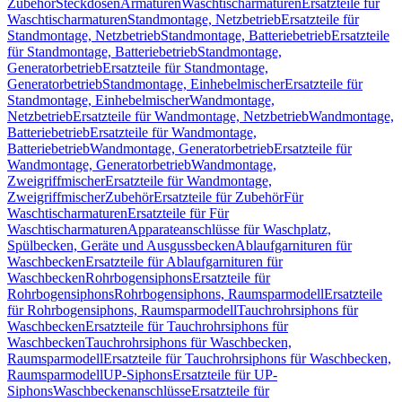
Zubehör
Steckdosen
Armaturen
Waschtischarmaturen
Ersatzteile für
Waschtischarmaturen
Standmontage, Netzbetrieb
Ersatzteile für
Standmontage, Netzbetrieb
Standmontage, Batteriebetrieb
Ersatzteile
für Standmontage, Batteriebetrieb
Standmontage,
Generatorbetrieb
Ersatzteile für Standmontage,
Generatorbetrieb
Standmontage, Einhebelmischer
Ersatzteile für
Standmontage, Einhebelmischer
Wandmontage,
Netzbetrieb
Ersatzteile für Wandmontage, Netzbetrieb
Wandmontage,
Batteriebetrieb
Ersatzteile für Wandmontage,
Batteriebetrieb
Wandmontage, Generatorbetrieb
Ersatzteile für
Wandmontage, Generatorbetrieb
Wandmontage,
Zweigriffmischer
Ersatzteile für Wandmontage,
Zweigriffmischer
Zubehör
Ersatzteile für Zubehör
Für
Waschtischarmaturen
Ersatzteile für Für
Waschtischarmaturen
Apparateanschlüsse für Waschplatz,
Spülbecken, Geräte und Ausgussbecken
Ablaufgarnituren für
Waschbecken
Ersatzteile für Ablaufgarnituren für
Waschbecken
Rohrbogensiphons
Ersatzteile für
Rohrbogensiphons
Rohrbogensiphons, Raumsparmodell
Ersatzteile
für Rohrbogensiphons, Raumsparmodell
Tauchrohrsiphons für
Waschbecken
Ersatzteile für Tauchrohrsiphons für
Waschbecken
Tauchrohrsiphons für Waschbecken,
Raumsparmodell
Ersatzteile für Tauchrohrsiphons für Waschbecken,
Raumsparmodell
UP-Siphons
Ersatzteile für UP-
Siphons
Waschbeckenanschlüsse
Ersatzteile für