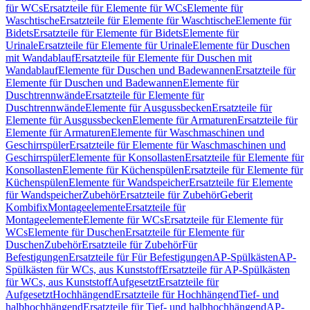
für WCs
Ersatzteile für Elemente für WCs
Elemente für
Waschtische
Ersatzteile für Elemente für Waschtische
Elemente für
Bidets
Ersatzteile für Elemente für Bidets
Elemente für
Urinale
Ersatzteile für Elemente für Urinale
Elemente für Duschen
mit Wandablauf
Ersatzteile für Elemente für Duschen mit
Wandablauf
Elemente für Duschen und Badewannen
Ersatzteile für
Elemente für Duschen und Badewannen
Elemente für
Duschtrennwände
Ersatzteile für Elemente für
Duschtrennwände
Elemente für Ausgussbecken
Ersatzteile für
Elemente für Ausgussbecken
Elemente für Armaturen
Ersatzteile für
Elemente für Armaturen
Elemente für Waschmaschinen und
Geschirrspüler
Ersatzteile für Elemente für Waschmaschinen und
Geschirrspüler
Elemente für Konsollasten
Ersatzteile für Elemente für
Konsollasten
Elemente für Küchenspülen
Ersatzteile für Elemente für
Küchenspülen
Elemente für Wandspeicher
Ersatzteile für Elemente
für Wandspeicher
Zubehör
Ersatzteile für Zubehör
Geberit
Kombifix
Montageelemente
Ersatzteile für
Montageelemente
Elemente für WCs
Ersatzteile für Elemente für
WCs
Elemente für Duschen
Ersatzteile für Elemente für
Duschen
Zubehör
Ersatzteile für Zubehör
Für
Befestigungen
Ersatzteile für Für Befestigungen
AP-Spülkästen
AP-
Spülkästen für WCs, aus Kunststoff
Ersatzteile für AP-Spülkästen
für WCs, aus Kunststoff
Aufgesetzt
Ersatzteile für
Aufgesetzt
Hochhängend
Ersatzteile für Hochhängend
Tief- und
halbhochhängend
Ersatzteile für Tief- und halbhochhängend
AP-