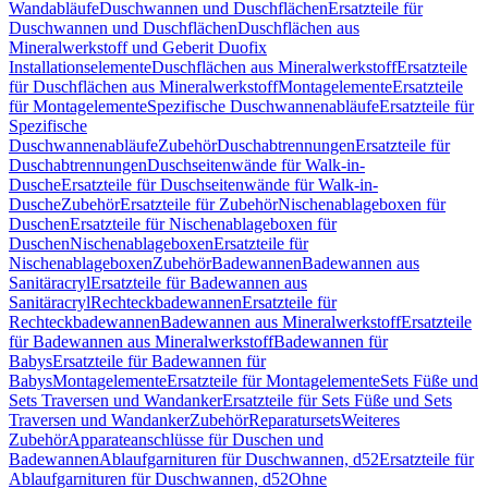
Wandabläufe
Duschwannen und Duschflächen
Ersatzteile für
Duschwannen und Duschflächen
Duschflächen aus
Mineralwerkstoff und Geberit Duofix
Installationselemente
Duschflächen aus Mineralwerkstoff
Ersatzteile
für Duschflächen aus Mineralwerkstoff
Montagelemente
Ersatzteile
für Montagelemente
Spezifische Duschwannenabläufe
Ersatzteile für
Spezifische
Duschwannenabläufe
Zubehör
Duschabtrennungen
Ersatzteile für
Duschabtrennungen
Duschseitenwände für Walk-in-
Dusche
Ersatzteile für Duschseitenwände für Walk-in-
Dusche
Zubehör
Ersatzteile für Zubehör
Nischenablageboxen für
Duschen
Ersatzteile für Nischenablageboxen für
Duschen
Nischenablageboxen
Ersatzteile für
Nischenablageboxen
Zubehör
Badewannen
Badewannen aus
Sanitäracryl
Ersatzteile für Badewannen aus
Sanitäracryl
Rechteckbadewannen
Ersatzteile für
Rechteckbadewannen
Badewannen aus Mineralwerkstoff
Ersatzteile
für Badewannen aus Mineralwerkstoff
Badewannen für
Babys
Ersatzteile für Badewannen für
Babys
Montagelemente
Ersatzteile für Montagelemente
Sets Füße und
Sets Traversen und Wandanker
Ersatzteile für Sets Füße und Sets
Traversen und Wandanker
Zubehör
Reparatursets
Weiteres
Zubehör
Apparateanschlüsse für Duschen und
Badewannen
Ablaufgarnituren für Duschwannen, d52
Ersatzteile für
Ablaufgarnituren für Duschwannen, d52
Ohne