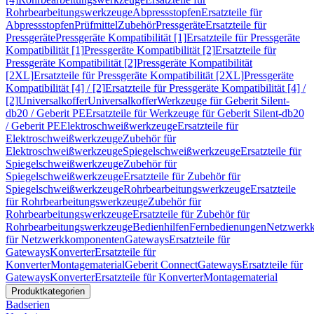
Rohrbearbeitungswerkzeuge
Abpressstopfen
Ersatzteile für
Abpressstopfen
Prüfmittel
Zubehör
Pressgeräte
Ersatzteile für
Pressgeräte
Pressgeräte Kompatibilität [1]
Ersatzteile für Pressgeräte
Kompatibilität [1]
Pressgeräte Kompatibilität [2]
Ersatzteile für
Pressgeräte Kompatibilität [2]
Pressgeräte Kompatibilität
[2XL]
Ersatzteile für Pressgeräte Kompatibilität [2XL]
Pressgeräte
Kompatibilität [4] / [2]
Ersatzteile für Pressgeräte Kompatibilität [4] /
[2]
Universalkoffer
Universalkoffer
Werkzeuge für Geberit Silent-
db20 / Geberit PE
Ersatzteile für Werkzeuge für Geberit Silent-db20
/ Geberit PE
Elektroschweißwerkzeuge
Ersatzteile für
Elektroschweißwerkzeuge
Zubehör für
Elektroschweißwerkzeuge
Spiegelschweißwerkzeuge
Ersatzteile für
Spiegelschweißwerkzeuge
Zubehör für
Spiegelschweißwerkzeuge
Ersatzteile für Zubehör für
Spiegelschweißwerkzeuge
Rohrbearbeitungswerkzeuge
Ersatzteile
für Rohrbearbeitungswerkzeuge
Zubehör für
Rohrbearbeitungswerkzeuge
Ersatzteile für Zubehör für
Rohrbearbeitungswerkzeuge
Bedienhilfen
Fernbedienungen
Netzwerk
für Netzwerkkomponenten
Gateways
Ersatzteile für
Gateways
Konverter
Ersatzteile für
Konverter
Montagematerial
Geberit Connect
Gateways
Ersatzteile für
Gateways
Konverter
Ersatzteile für Konverter
Montagematerial
Produktkategorien
Badserien