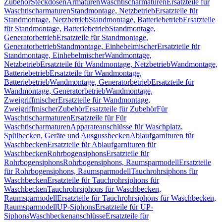
Zubehör
Steckdosen
Armaturen
Waschtischarmaturen
Ersatzteile für
Waschtischarmaturen
Standmontage, Netzbetrieb
Ersatzteile für
Standmontage, Netzbetrieb
Standmontage, Batteriebetrieb
Ersatzteile
für Standmontage, Batteriebetrieb
Standmontage,
Generatorbetrieb
Ersatzteile für Standmontage,
Generatorbetrieb
Standmontage, Einhebelmischer
Ersatzteile für
Standmontage, Einhebelmischer
Wandmontage,
Netzbetrieb
Ersatzteile für Wandmontage, Netzbetrieb
Wandmontage,
Batteriebetrieb
Ersatzteile für Wandmontage,
Batteriebetrieb
Wandmontage, Generatorbetrieb
Ersatzteile für
Wandmontage, Generatorbetrieb
Wandmontage,
Zweigriffmischer
Ersatzteile für Wandmontage,
Zweigriffmischer
Zubehör
Ersatzteile für Zubehör
Für
Waschtischarmaturen
Ersatzteile für Für
Waschtischarmaturen
Apparateanschlüsse für Waschplatz,
Spülbecken, Geräte und Ausgussbecken
Ablaufgarnituren für
Waschbecken
Ersatzteile für Ablaufgarnituren für
Waschbecken
Rohrbogensiphons
Ersatzteile für
Rohrbogensiphons
Rohrbogensiphons, Raumsparmodell
Ersatzteile
für Rohrbogensiphons, Raumsparmodell
Tauchrohrsiphons für
Waschbecken
Ersatzteile für Tauchrohrsiphons für
Waschbecken
Tauchrohrsiphons für Waschbecken,
Raumsparmodell
Ersatzteile für Tauchrohrsiphons für Waschbecken,
Raumsparmodell
UP-Siphons
Ersatzteile für UP-
Siphons
Waschbeckenanschlüsse
Ersatzteile für