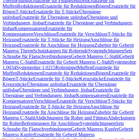
Therm
Fittings
Ersatzteile für Fittings
Muffen
Ersatzteile für
Muffen
Reduktionen
Ersatzteile für Reduktionen
Bögen
Ersatzteile für
Bögen
T-Stücke
Ersatzteile für T-Stücke
Übergänge
unlösbar
Ersatzteile für Übergänge unlösbar
Übergänge und
Verbindungen, lösbar
Ersatzteile für Übergänge und Verbindungen,
lösbar
Kompensatoren
Ersatzteile für
Kompensatoren
Verschlüsse
Ersatzteile für Verschlüsse
T-Stücke für
Heizung
Ersatzteile für T-Stücke für Heizung
Anschlüsse für
Heizung
Ersatzteile für Anschlüsse für Heizung
Zubehör für Geberit
Mapress Therm
Schutzkappen für Rohrende
Systemdichtungen
Sets
Schraube für Flanschverbindungen
Geberit Mapress C-Stahl
Geberit
Mapress C-Stahl
Ersatzteile für Geberit Mapress C-Stahl
Systemrohre
1.0034
Systemrohre 1.0215
Rohrnippel
Muffen
Ersatzteile für
Muffen
Reduktionen
Ersatzteile für Reduktionen
Bögen
Ersatzteile für
Bögen
T-Stücke
Ersatzteile für T-Stücke
Kreuzstücke
Ersatzteile für
Kreuzstücke
Übergänge unlösbar
Ersatzteile für Übergänge
unlösbar
Übergänge und Verbindungen, lösbar
Ersatzteile für
Übergänge und Verbindungen, lösbar
Kompensatoren
Ersatzteile für
Kompensatoren
Verschlüsse
Ersatzteile für Verschlüsse
T-Stücke für
Heizung
Ersatzteile für T-Stücke für Heizung
Anschlüsse für
Heizung
Ersatzteile für Anschlüsse für Heizung
Zubehör für Geberit
Mapress C-Stahl
Abdichtungen für Rohre und Fittings
Abdeckungen
für Rohre
Befestigungen für Anschlüsse
Systemdichtungen
Sets
Schraube für Flanschverbindungen
Geberit Mapress Kupfer
Geberit
Mapress Kupfer
Ersatzteile für Geberit Mapress