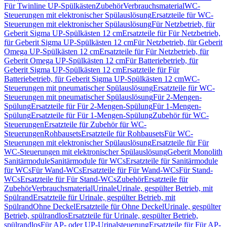
Für Twinline UP-Spülkästen
Zubehör
Verbrauchsmaterial
WC-
Steuerungen mit elektronischer Spülauslösung
Ersatzteile für WC-
Steuerungen mit elektronischer Spülauslösung
Für Netzbetrieb, für
Geberit Sigma UP-Spülkästen 12 cm
Ersatzteile für Für Netzbetrieb,
für Geberit Sigma UP-Spülkästen 12 cm
Für Netzbetrieb, für Geberit
Omega UP-Spülkästen 12 cm
Ersatzteile für Für Netzbetrieb, für
Geberit Omega UP-Spülkästen 12 cm
Für Batteriebetrieb, für
Geberit Sigma UP-Spülkästen 12 cm
Ersatzteile für Für
Batteriebetrieb, für Geberit Sigma UP-Spülkästen 12 cm
WC-
Steuerungen mit pneumatischer Spülauslösung
Ersatzteile für WC-
Steuerungen mit pneumatischer Spülauslösung
Für 2-Mengen-
Spülung
Ersatzteile für Für 2-Mengen-Spülung
Für 1-Mengen-
Spülung
Ersatzteile für Für 1-Mengen-Spülung
Zubehör für WC-
Steuerungen
Ersatzteile für Zubehör für WC-
Steuerungen
Rohbausets
Ersatzteile für Rohbausets
Für WC-
Steuerungen mit elektronischer Spülauslösung
Ersatzteile für Für
WC-Steuerungen mit elektronischer Spülauslösung
Geberit Monolith
Sanitärmodule
Sanitärmodule für WCs
Ersatzteile für Sanitärmodule
für WCs
Für Wand-WCs
Ersatzteile für Für Wand-WCs
Für Stand-
WCs
Ersatzteile für Für Stand-WCs
Zubehör
Ersatzteile für
Zubehör
Verbrauchsmaterial
Urinale
Urinale, gespülter Betrieb, mit
Spülrand
Ersatzteile für Urinale, gespülter Betrieb, mit
Spülrand
Ohne Deckel
Ersatzteile für Ohne Deckel
Urinale, gespülter
Betrieb, spülrandlos
Ersatzteile für Urinale, gespülter Betrieb,
spülrandlos
Für AP- oder UP-Urinalsteuerung
Ersatzteile für Für AP-