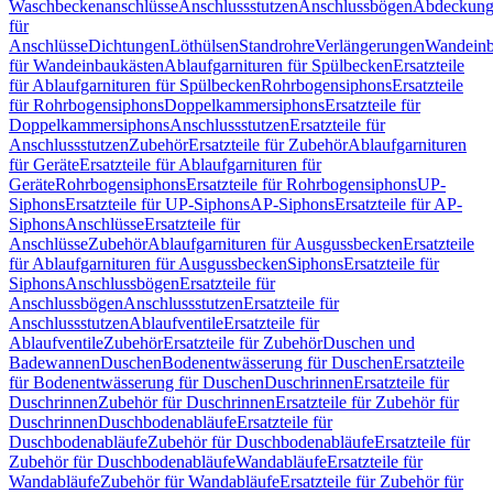
Waschbeckenanschlüsse
Anschlussstutzen
Anschlussbögen
Abdeckung
für
Anschlüsse
Dichtungen
Löthülsen
Standrohre
Verlängerungen
Wandeinb
für Wandeinbaukästen
Ablaufgarnituren für Spülbecken
Ersatzteile
für Ablaufgarnituren für Spülbecken
Rohrbogensiphons
Ersatzteile
für Rohrbogensiphons
Doppelkammersiphons
Ersatzteile für
Doppelkammersiphons
Anschlussstutzen
Ersatzteile für
Anschlussstutzen
Zubehör
Ersatzteile für Zubehör
Ablaufgarnituren
für Geräte
Ersatzteile für Ablaufgarnituren für
Geräte
Rohrbogensiphons
Ersatzteile für Rohrbogensiphons
UP-
Siphons
Ersatzteile für UP-Siphons
AP-Siphons
Ersatzteile für AP-
Siphons
Anschlüsse
Ersatzteile für
Anschlüsse
Zubehör
Ablaufgarnituren für Ausgussbecken
Ersatzteile
für Ablaufgarnituren für Ausgussbecken
Siphons
Ersatzteile für
Siphons
Anschlussbögen
Ersatzteile für
Anschlussbögen
Anschlussstutzen
Ersatzteile für
Anschlussstutzen
Ablaufventile
Ersatzteile für
Ablaufventile
Zubehör
Ersatzteile für Zubehör
Duschen und
Badewannen
Duschen
Bodenentwässerung für Duschen
Ersatzteile
für Bodenentwässerung für Duschen
Duschrinnen
Ersatzteile für
Duschrinnen
Zubehör für Duschrinnen
Ersatzteile für Zubehör für
Duschrinnen
Duschbodenabläufe
Ersatzteile für
Duschbodenabläufe
Zubehör für Duschbodenabläufe
Ersatzteile für
Zubehör für Duschbodenabläufe
Wandabläufe
Ersatzteile für
Wandabläufe
Zubehör für Wandabläufe
Ersatzteile für Zubehör für