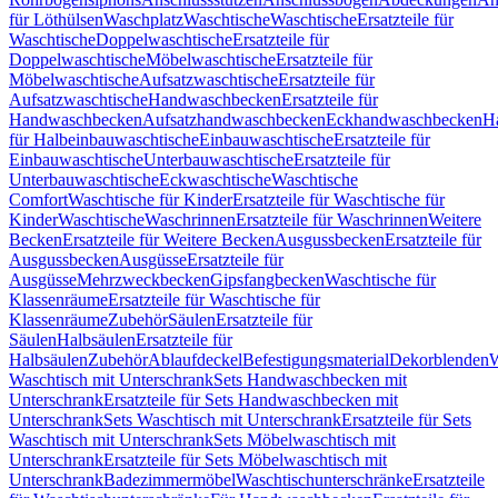
für Löthülsen
Waschplatz
Waschtische
Waschtische
Ersatzteile für
Waschtische
Doppelwaschtische
Ersatzteile für
Doppelwaschtische
Möbelwaschtische
Ersatzteile für
Möbelwaschtische
Aufsatzwaschtische
Ersatzteile für
Aufsatzwaschtische
Handwaschbecken
Ersatzteile für
Handwaschbecken
Aufsatzhandwaschbecken
Eckhandwaschbecken
H
für Halbeinbauwaschtische
Einbauwaschtische
Ersatzteile für
Einbauwaschtische
Unterbauwaschtische
Ersatzteile für
Unterbauwaschtische
Eckwaschtische
Waschtische
Comfort
Waschtische für Kinder
Ersatzteile für Waschtische für
Kinder
Waschtische
Waschrinnen
Ersatzteile für Waschrinnen
Weitere
Becken
Ersatzteile für Weitere Becken
Ausgussbecken
Ersatzteile für
Ausgussbecken
Ausgüsse
Ersatzteile für
Ausgüsse
Mehrzweckbecken
Gipsfangbecken
Waschtische für
Klassenräume
Ersatzteile für Waschtische für
Klassenräume
Zubehör
Säulen
Ersatzteile für
Säulen
Halbsäulen
Ersatzteile für
Halbsäulen
Zubehör
Ablaufdeckel
Befestigungsmaterial
Dekorblenden
W
Waschtisch mit Unterschrank
Sets Handwaschbecken mit
Unterschrank
Ersatzteile für Sets Handwaschbecken mit
Unterschrank
Sets Waschtisch mit Unterschrank
Ersatzteile für Sets
Waschtisch mit Unterschrank
Sets Möbelwaschtisch mit
Unterschrank
Ersatzteile für Sets Möbelwaschtisch mit
Unterschrank
Badezimmermöbel
Waschtischunterschränke
Ersatzteile