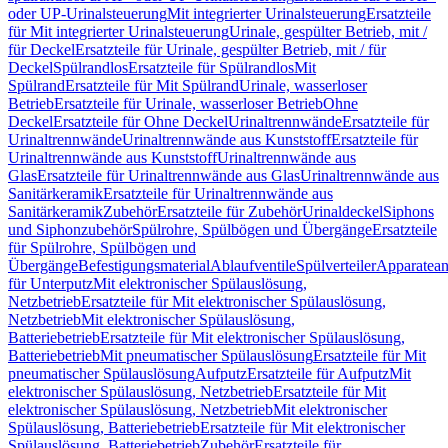
oder UP-Urinalsteuerung
Mit integrierter Urinalsteuerung
Ersatzteile
für Mit integrierter Urinalsteuerung
Urinale, gespülter Betrieb, mit /
für Deckel
Ersatzteile für Urinale, gespülter Betrieb, mit / für
Deckel
Spülrandlos
Ersatzteile für Spülrandlos
Mit
Spülrand
Ersatzteile für Mit Spülrand
Urinale, wasserloser
Betrieb
Ersatzteile für Urinale, wasserloser Betrieb
Ohne
Deckel
Ersatzteile für Ohne Deckel
Urinaltrennwände
Ersatzteile für
Urinaltrennwände
Urinaltrennwände aus Kunststoff
Ersatzteile für
Urinaltrennwände aus Kunststoff
Urinaltrennwände aus
Glas
Ersatzteile für Urinaltrennwände aus Glas
Urinaltrennwände aus
Sanitärkeramik
Ersatzteile für Urinaltrennwände aus
Sanitärkeramik
Zubehör
Ersatzteile für Zubehör
Urinaldeckel
Siphons
und Siphonzubehör
Spülrohre, Spülbögen und Übergänge
Ersatzteile
für Spülrohre, Spülbögen und
Übergänge
Befestigungsmaterial
Ablaufventile
Spülverteiler
Apparatean
für Unterputz
Mit elektronischer Spülauslösung,
Netzbetrieb
Ersatzteile für Mit elektronischer Spülauslösung,
Netzbetrieb
Mit elektronischer Spülauslösung,
Batteriebetrieb
Ersatzteile für Mit elektronischer Spülauslösung,
Batteriebetrieb
Mit pneumatischer Spülauslösung
Ersatzteile für Mit
pneumatischer Spülauslösung
Aufputz
Ersatzteile für Aufputz
Mit
elektronischer Spülauslösung, Netzbetrieb
Ersatzteile für Mit
elektronischer Spülauslösung, Netzbetrieb
Mit elektronischer
Spülauslösung, Batteriebetrieb
Ersatzteile für Mit elektronischer
Spülauslösung, Batteriebetrieb
Zubehör
Ersatzteile für