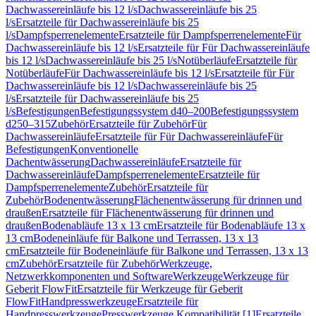
Dachwassereinläufe bis 12 l/s
Dachwassereinläufe bis 25
l/s
Ersatzteile für Dachwassereinläufe bis 25
l/s
Dampfsperrenelemente
Ersatzteile für Dampfsperrenelemente
Für
Dachwassereinläufe bis 12 l/s
Ersatzteile für Für Dachwassereinläufe
bis 12 l/s
Dachwassereinläufe bis 25 l/s
Notüberläufe
Ersatzteile für
Notüberläufe
Für Dachwassereinläufe bis 12 l/s
Ersatzteile für Für
Dachwassereinläufe bis 12 l/s
Dachwassereinläufe bis 25
l/s
Ersatzteile für Dachwassereinläufe bis 25
l/s
Befestigungen
Befestigungssystem d40–200
Befestigungssystem
d250–315
Zubehör
Ersatzteile für Zubehör
Für
Dachwassereinläufe
Ersatzteile für Für Dachwassereinläufe
Für
Befestigungen
Konventionelle
Dachentwässerung
Dachwassereinläufe
Ersatzteile für
Dachwassereinläufe
Dampfsperrenelemente
Ersatzteile für
Dampfsperrenelemente
Zubehör
Ersatzteile für
Zubehör
Bodenentwässerung
Flächenentwässerung für drinnen und
draußen
Ersatzteile für Flächenentwässerung für drinnen und
draußen
Bodenabläufe 13 x 13 cm
Ersatzteile für Bodenabläufe 13 x
13 cm
Bodeneinläufe für Balkone und Terrassen, 13 x 13
cm
Ersatzteile für Bodeneinläufe für Balkone und Terrassen, 13 x 13
cm
Zubehör
Ersatzteile für Zubehör
Werkzeuge,
Netzwerkkomponenten und Software
Werkzeuge
Werkzeuge für
Geberit FlowFit
Ersatzteile für Werkzeuge für Geberit
FlowFit
Handpresswerkzeuge
Ersatzteile für
Handpresswerkzeuge
Presswerkzeuge Kompatibilität [1]
Ersatzteile