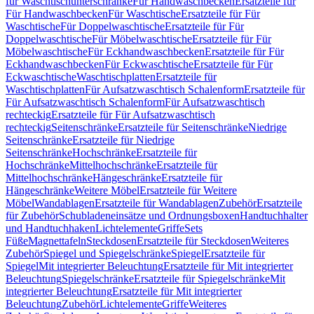
für Waschtischunterschränke
Für Handwaschbecken
Ersatzteile für
Für Handwaschbecken
Für Waschtische
Ersatzteile für Für
Waschtische
Für Doppelwaschtische
Ersatzteile für Für
Doppelwaschtische
Für Möbelwaschtische
Ersatzteile für Für
Möbelwaschtische
Für Eckhandwaschbecken
Ersatzteile für Für
Eckhandwaschbecken
Für Eckwaschtische
Ersatzteile für Für
Eckwaschtische
Waschtischplatten
Ersatzteile für
Waschtischplatten
Für Aufsatzwaschtisch Schalenform
Ersatzteile für
Für Aufsatzwaschtisch Schalenform
Für Aufsatzwaschtisch
rechteckig
Ersatzteile für Für Aufsatzwaschtisch
rechteckig
Seitenschränke
Ersatzteile für Seitenschränke
Niedrige
Seitenschränke
Ersatzteile für Niedrige
Seitenschränke
Hochschränke
Ersatzteile für
Hochschränke
Mittelhochschränke
Ersatzteile für
Mittelhochschränke
Hängeschränke
Ersatzteile für
Hängeschränke
Weitere Möbel
Ersatzteile für Weitere
Möbel
Wandablagen
Ersatzteile für Wandablagen
Zubehör
Ersatzteile
für Zubehör
Schubladeneinsätze und Ordnungsboxen
Handtuchhalter
und Handtuchhaken
Lichtelemente
Griffe
Sets
Füße
Magnettafeln
Steckdosen
Ersatzteile für Steckdosen
Weiteres
Zubehör
Spiegel und Spiegelschränke
Spiegel
Ersatzteile für
Spiegel
Mit integrierter Beleuchtung
Ersatzteile für Mit integrierter
Beleuchtung
Spiegelschränke
Ersatzteile für Spiegelschränke
Mit
integrierter Beleuchtung
Ersatzteile für Mit integrierter
Beleuchtung
Zubehör
Lichtelemente
Griffe
Weiteres