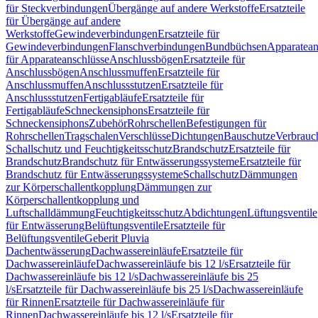
für Steckverbindungen
Übergänge auf andere Werkstoffe
Ersatzteile
für Übergänge auf andere
Werkstoffe
Gewindeverbindungen
Ersatzteile für
Gewindeverbindungen
Flanschverbindungen
Bundbüchsen
Apparatean
für Apparateanschlüsse
Anschlussbögen
Ersatzteile für
Anschlussbögen
Anschlussmuffen
Ersatzteile für
Anschlussmuffen
Anschlussstutzen
Ersatzteile für
Anschlussstutzen
Fertigabläufe
Ersatzteile für
Fertigabläufe
Schneckensiphons
Ersatzteile für
Schneckensiphons
Zubehör
Rohrschellen
Befestigungen für
Rohrschellen
Tragschalen
Verschlüsse
Dichtungen
Bauschutze
Verbrauc
Schallschutz und Feuchtigkeitsschutz
Brandschutz
Ersatzteile für
Brandschutz
Brandschutz für Entwässerungssysteme
Ersatzteile für
Brandschutz für Entwässerungssysteme
Schallschutz
Dämmungen
zur Körperschallentkopplung
Dämmungen zur
Körperschallentkopplung und
Luftschalldämmung
Feuchtigkeitsschutz
Abdichtungen
Lüftungsventile
für Entwässerung
Belüftungsventile
Ersatzteile für
Belüftungsventile
Geberit Pluvia
Dachentwässerung
Dachwassereinläufe
Ersatzteile für
Dachwassereinläufe
Dachwassereinläufe bis 12 l/s
Ersatzteile für
Dachwassereinläufe bis 12 l/s
Dachwassereinläufe bis 25
l/s
Ersatzteile für Dachwassereinläufe bis 25 l/s
Dachwassereinläufe
für Rinnen
Ersatzteile für Dachwassereinläufe für
Rinnen
Dachwassereinläufe bis 12 l/s
Ersatzteile für