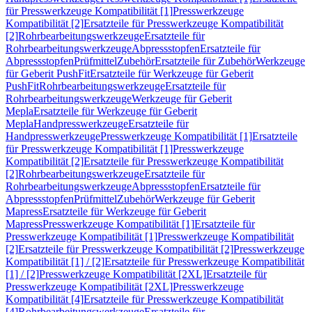
für Presswerkzeuge Kompatibilität [1]
Presswerkzeuge
Kompatibilität [2]
Ersatzteile für Presswerkzeuge Kompatibilität
[2]
Rohrbearbeitungswerkzeuge
Ersatzteile für
Rohrbearbeitungswerkzeuge
Abpressstopfen
Ersatzteile für
Abpressstopfen
Prüfmittel
Zubehör
Ersatzteile für Zubehör
Werkzeuge
für Geberit PushFit
Ersatzteile für Werkzeuge für Geberit
PushFit
Rohrbearbeitungswerkzeuge
Ersatzteile für
Rohrbearbeitungswerkzeuge
Werkzeuge für Geberit
Mepla
Ersatzteile für Werkzeuge für Geberit
Mepla
Handpresswerkzeuge
Ersatzteile für
Handpresswerkzeuge
Presswerkzeuge Kompatibilität [1]
Ersatzteile
für Presswerkzeuge Kompatibilität [1]
Presswerkzeuge
Kompatibilität [2]
Ersatzteile für Presswerkzeuge Kompatibilität
[2]
Rohrbearbeitungswerkzeuge
Ersatzteile für
Rohrbearbeitungswerkzeuge
Abpressstopfen
Ersatzteile für
Abpressstopfen
Prüfmittel
Zubehör
Werkzeuge für Geberit
Mapress
Ersatzteile für Werkzeuge für Geberit
Mapress
Presswerkzeuge Kompatibilität [1]
Ersatzteile für
Presswerkzeuge Kompatibilität [1]
Presswerkzeuge Kompatibilität
[2]
Ersatzteile für Presswerkzeuge Kompatibilität [2]
Presswerkzeuge
Kompatibilität [1] / [2]
Ersatzteile für Presswerkzeuge Kompatibilität
[1] / [2]
Presswerkzeuge Kompatibilität [2XL]
Ersatzteile für
Presswerkzeuge Kompatibilität [2XL]
Presswerkzeuge
Kompatibilität [4]
Ersatzteile für Presswerkzeuge Kompatibilität
[4]
Rohrbearbeitungswerkzeuge
Ersatzteile für