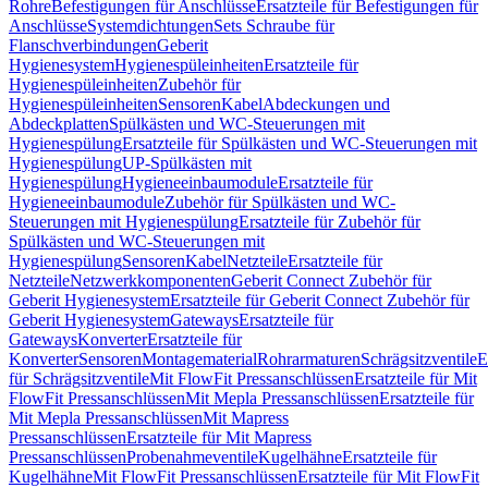
Rohre
Befestigungen für Anschlüsse
Ersatzteile für Befestigungen für
Anschlüsse
Systemdichtungen
Sets Schraube für
Flanschverbindungen
Geberit
Hygienesystem
Hygienespüleinheiten
Ersatzteile für
Hygienespüleinheiten
Zubehör für
Hygienespüleinheiten
Sensoren
Kabel
Abdeckungen und
Abdeckplatten
Spülkästen und WC-Steuerungen mit
Hygienespülung
Ersatzteile für Spülkästen und WC-Steuerungen mit
Hygienespülung
UP-Spülkästen mit
Hygienespülung
Hygieneeinbaumodule
Ersatzteile für
Hygieneeinbaumodule
Zubehör für Spülkästen und WC-
Steuerungen mit Hygienespülung
Ersatzteile für Zubehör für
Spülkästen und WC-Steuerungen mit
Hygienespülung
Sensoren
Kabel
Netzteile
Ersatzteile für
Netzteile
Netzwerkkomponenten
Geberit Connect Zubehör für
Geberit Hygienesystem
Ersatzteile für Geberit Connect Zubehör für
Geberit Hygienesystem
Gateways
Ersatzteile für
Gateways
Konverter
Ersatzteile für
Konverter
Sensoren
Montagematerial
Rohrarmaturen
Schrägsitzventile
E
für Schrägsitzventile
Mit FlowFit Pressanschlüssen
Ersatzteile für Mit
FlowFit Pressanschlüssen
Mit Mepla Pressanschlüssen
Ersatzteile für
Mit Mepla Pressanschlüssen
Mit Mapress
Pressanschlüssen
Ersatzteile für Mit Mapress
Pressanschlüssen
Probenahmeventile
Kugelhähne
Ersatzteile für
Kugelhähne
Mit FlowFit Pressanschlüssen
Ersatzteile für Mit FlowFit