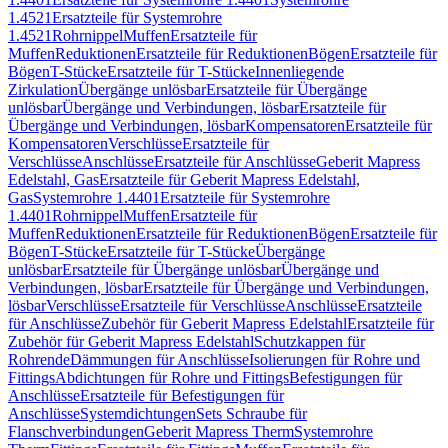
1.4521
Ersatzteile für Systemrohre
1.4521
Rohrnippel
Muffen
Ersatzteile für
Muffen
Reduktionen
Ersatzteile für Reduktionen
Bögen
Ersatzteile für
Bögen
T-Stücke
Ersatzteile für T-Stücke
Innenliegende
Zirkulation
Übergänge unlösbar
Ersatzteile für Übergänge
unlösbar
Übergänge und Verbindungen, lösbar
Ersatzteile für
Übergänge und Verbindungen, lösbar
Kompensatoren
Ersatzteile für
Kompensatoren
Verschlüsse
Ersatzteile für
Verschlüsse
Anschlüsse
Ersatzteile für Anschlüsse
Geberit Mapress
Edelstahl, Gas
Ersatzteile für Geberit Mapress Edelstahl,
Gas
Systemrohre 1.4401
Ersatzteile für Systemrohre
1.4401
Rohrnippel
Muffen
Ersatzteile für
Muffen
Reduktionen
Ersatzteile für Reduktionen
Bögen
Ersatzteile für
Bögen
T-Stücke
Ersatzteile für T-Stücke
Übergänge
unlösbar
Ersatzteile für Übergänge unlösbar
Übergänge und
Verbindungen, lösbar
Ersatzteile für Übergänge und Verbindungen,
lösbar
Verschlüsse
Ersatzteile für Verschlüsse
Anschlüsse
Ersatzteile
für Anschlüsse
Zubehör für Geberit Mapress Edelstahl
Ersatzteile für
Zubehör für Geberit Mapress Edelstahl
Schutzkappen für
Rohrende
Dämmungen für Anschlüsse
Isolierungen für Rohre und
Fittings
Abdichtungen für Rohre und Fittings
Befestigungen für
Anschlüsse
Ersatzteile für Befestigungen für
Anschlüsse
Systemdichtungen
Sets Schraube für
Flanschverbindungen
Geberit Mapress Therm
Systemrohre