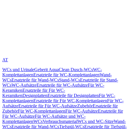
AT
WCs und Urinale
Geberit AquaClean Dusch-WCs
WC-
Komplettanlagen
Ersatzteile für WC-Komplettanlagen
Wand-
WCs
Ersatzteile für Wand-WCs
Stand-WCs
Ersatzteile für Stand-
WCs
WC-Aufsätze
Ersatzteile für WC-Aufsätze
Für WC-
Keramiken
Ersatzteile für Für WC-
Keramiken
Designplatten
Ersatzteile für Designplatten
Für WC-
Komplettanlagen
Ersatzteile für Für WC-Komplettanlagen
Für WC-
Aufsätze
Ersatzteile für Für WC-Aufsätze
Zubehör
Ersatzteile für
Zubehör
Für WC-Komplettanlagen
Für WC-Aufsätze
Ersatzteile für
Für WC-Aufsätze
Für WC-Aufsätze und WC-
Komplettanlagen
WCs
Verbrauchsmaterial
WCs und WC-Sitze
Wand-
WCs
Ersatzteile für Wand-WCs
Tiefspül-WCs
Ersatzteile für Tiefspül-