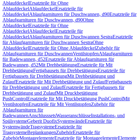
Ablaufdeckel
Ersatzteile für Ohne
Ablaufdeckel
Ablaufdeckel
Ersatzteile für
Ablaufdeckel
Ablaufgarnituren für Duschwannen, d90
Ersatzteile für
Ablaufgarnituren für Duschwannen, d90
Ohne
Ablaufdeckel
Ersatzteile für Ohne
Ablaufdeckel
Ablaufdeckel
Ersatzteile für
Ablaufdeckel
Ablaufgarnituren für Duschwannen Sestra
Ersatzteile
für Ablaufgarnituren für Duschwannen Sestra
Ohne
Ablaufdeckel
Ersatzteile für Ohne Ablaufdeckel
Zubehör für
Ablaufgarnituren für Duschwannen
Ventilstopfen
Ablaufgarnituren
für Badewannen, d52
Ersatzteile für Ablaufgarnituren für
Badewannen, d52
Mit Drehbetätigung
Ersatzteile für Mit
Drehbetätigung
Fertigbausets für Drehbetätigung
Ersatzteile für
Fertigbausets für Drehbetätigung
Mit Drehbetätigung und
Zulauf
Ersatzteile für Mit Drehbetätigung und Zulauf
Fertigbausets
für Drehbetätigung und Zulauf
Ersatzteile für Fertigbausets für
Drehbetätigung und Zulauf
Mit Druckbetätigung
PushControl
Ersatzteile für Mit Druckbetätigung PushControl
Mit
Ventilstopfen
Ersatzteile für Mit Ventilstopfen
Zubehör für
Ablaufgarnituren für
Badewannen
Anschlusssets
Wasseranschlüsse
Installations- und
Spülsysteme
Geberit Duofix
Systemwände
Ersatzteile für
Systemwände
Tragsysteme
Ersatzteile für
Tragsysteme
Beplankungen
Zubehör
Ersatzteile für
Zubehör
Montageelemente
Ersatzteile für Montageelemente
Elemente