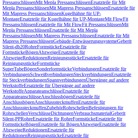
Pressanschlüssen
Mit Mepla Pressanschlüssen
Ersatzteile für Mit
Mepla Pressanschlüssen
Mit Mapress Pressanschlüssen
Ersatzteile für
Mit Mapress Pressanschlüssen
Kugelhähne für UP-
Montage
Ersatzteile für Kugelhähne für UP-Montage
Mit FlowFit
Pressanschlüssen
Ersatzteile für Mit FlowFit Pressanschlüssen
Mit
Mepla Pressanschlüssen
Ersatzteile für Mit Mepla
Pressanschlüssen
Mit Mapress Pressanschlüssen
Ersatzteile für Mit
Mapress Pressanschlüssen
Gebäude-Entwässerungssysteme
Geberit
Silent-db20
Rohre
Formstücke
Ersatzteile für
Formstücke
Bögen
Abzweige
Ersatzteile für
Abzweige
Reduktionen
Reinigungsstücke
Ersatzteile für
Reinigungsstücke
Formstücke
SuperTube
Bögen
Sonderformstücke
Verbindungen
Ersatzteile für
Verbindungen
Schweißverbindungen
Steckverbindungen
Ersatzteile
für Steckverbindungen
Spannverbindungen
Übergänge auf andere
Werkstoffe
Ersatzteile für Übergänge auf andere
Werkstoffe
Apparateanschlüsse
Ersatzteile für
Apparateanschlüsse
Anschlussbögen
Ersatzteile für
Anschlussbögen
Anschlusssteckmuffen
Ersatzteile für
Anschlusssteckmuffen
Zubehör
Rohrschellen
Befestigungen für
Rohrschellen
Verschlüsse
Dichtungen
Verbrauchsmaterial
Geberit
Silent-PP
Rohre
Ersatzteile für Rohre
Formstücke
Ersatzteile für
Formstücke
Bögen
Ersatzteile für Bögen
Abzweige
Ersatzteile für
Abzweige
Reduktionen
Ersatzteile für
Reduktionen
Reinigungsstücke
Ersatzteile für