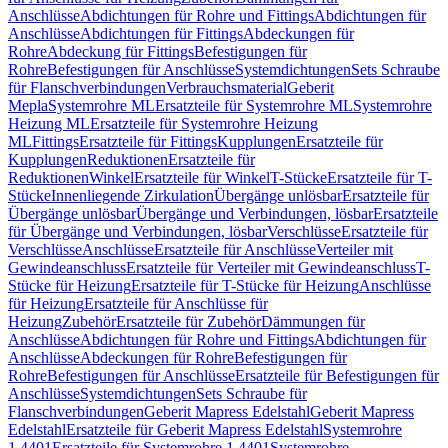
Anschlüsse
Abdichtungen für Rohre und Fittings
Abdichtungen für
Anschlüsse
Abdichtungen für Fittings
Abdeckungen für
Rohre
Abdeckung für Fittings
Befestigungen für
Rohre
Befestigungen für Anschlüsse
Systemdichtungen
Sets Schraube
für Flanschverbindungen
Verbrauchsmaterial
Geberit
Mepla
Systemrohre ML
Ersatzteile für Systemrohre ML
Systemrohre
Heizung ML
Ersatzteile für Systemrohre Heizung
ML
Fittings
Ersatzteile für Fittings
Kupplungen
Ersatzteile für
Kupplungen
Reduktionen
Ersatzteile für
Reduktionen
Winkel
Ersatzteile für Winkel
T-Stücke
Ersatzteile für T-
Stücke
Innenliegende Zirkulation
Übergänge unlösbar
Ersatzteile für
Übergänge unlösbar
Übergänge und Verbindungen, lösbar
Ersatzteile
für Übergänge und Verbindungen, lösbar
Verschlüsse
Ersatzteile für
Verschlüsse
Anschlüsse
Ersatzteile für Anschlüsse
Verteiler mit
Gewindeanschluss
Ersatzteile für Verteiler mit Gewindeanschluss
T-
Stücke für Heizung
Ersatzteile für T-Stücke für Heizung
Anschlüsse
für Heizung
Ersatzteile für Anschlüsse für
Heizung
Zubehör
Ersatzteile für Zubehör
Dämmungen für
Anschlüsse
Abdichtungen für Rohre und Fittings
Abdichtungen für
Anschlüsse
Abdeckungen für Rohre
Befestigungen für
Rohre
Befestigungen für Anschlüsse
Ersatzteile für Befestigungen für
Anschlüsse
Systemdichtungen
Sets Schraube für
Flanschverbindungen
Geberit Mapress Edelstahl
Geberit Mapress
Edelstahl
Ersatzteile für Geberit Mapress Edelstahl
Systemrohre
1.4401
Ersatzteile für Systemrohre 1.4401
Systemrohre