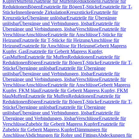
Kupfer
Muffen
Ersatzteile für Muffen
Reduktionen
Ersatzteile für
Reduktionen
Bögen
Ersatzteile für Bögen
T-Stücke
Ersatzteile für T-
Stücke
Innenliegende Zirkulation
Kreuzstücke
Ersatzteile für
Kreuzstücke
Übergänge unlösbar
Ersatzteile für Übergänge
unlösbar
Übergänge und Verbindungen, lösbar
Ersatzteile für
Übergänge und Verbindungen, lösbar
Verschlüsse
Ersatzteile für
Verschlüsse
Anschlüsse
Ersatzteile für Anschlüsse
T-Stücke für
Heizung
Ersatzteile für T-Stücke für Heizung
Anschlüsse für
Heizung
Ersatzteile für Anschlüsse für Heizung
Geberit Mapress
Kupfer, Gas
Ersatzteile für Geberit Mapress Kupfer,
Gas
Muffen
Ersatzteile für Muffen
Reduktionen
Ersatzteile für
Reduktionen
Bögen
Ersatzteile für Bögen
T-Stücke
Ersatzteile für T-
Stücke
Übergänge unlösbar
Ersatzteile für Übergänge
unlösbar
Übergänge und Verbindungen, lösbar
Ersatzteile für
Übergänge und Verbindungen, lösbar
Verschlüsse
Ersatzteile für
Verschlüsse
Anschlüsse
Ersatzteile für Anschlüsse
Geberit Mapress
Kupfer, FKM blau
Ersatzteile für Geberit Mapress Kupfer, FKM
blau
Muffen
Ersatzteile für Muffen
Reduktionen
Ersatzteile für
Reduktionen
Bögen
Ersatzteile für Bögen
T-Stücke
Ersatzteile für T-
Stücke
Übergänge unlösbar
Ersatzteile für Übergänge
unlösbar
Übergänge und Verbindungen, lösbar
Ersatzteile für
Übergänge und Verbindungen, lösbar
Verschlüsse
Ersatzteile für
Verschlüsse
Zubehör für Geberit Mapress Kupfer
Ersatzteile für
Zubehör für Geberit Mapress Kupfer
Dämmungen für
Anschlüsse
Abdichtungen für Rohre und Fittings
Abdeckungen für