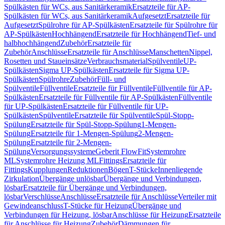
Spülkästen für WCs, aus Sanitärkeramik
Ersatzteile für AP-
Spülkästen für WCs, aus Sanitärkeramik
Aufgesetzt
Ersatzteile für
Aufgesetzt
Spülrohre für AP-Spülkästen
Ersatzteile für Spülrohre für
AP-Spülkästen
Hochhängend
Ersatzteile für Hochhängend
Tief- und
halbhochhängend
Zubehör
Ersatzteile für
Zubehör
Anschlüsse
Ersatzteile für Anschlüsse
Manschetten
Nippel,
Rosetten und Staueinsätze
Verbrauchsmaterial
Spülventile
UP-
Spülkästen
Sigma UP-Spülkästen
Ersatzteile für Sigma UP-
Spülkästen
Spülrohre
Zubehör
Füll- und
Spülventile
Füllventile
Ersatzteile für Füllventile
Füllventile für AP-
Spülkästen
Ersatzteile für Füllventile für AP-Spülkästen
Füllventile
für UP-Spülkästen
Ersatzteile für Füllventile für UP-
Spülkästen
Spülventile
Ersatzteile für Spülventile
Spül-Stopp-
Spülung
Ersatzteile für Spül-Stopp-Spülung
1-Mengen-
Spülung
Ersatzteile für 1-Mengen-Spülung
2-Mengen-
Spülung
Ersatzteile für 2-Mengen-
Spülung
Versorgungssysteme
Geberit FlowFit
Systemrohre
ML
Systemrohre Heizung ML
Fittings
Ersatzteile für
Fittings
Kupplungen
Reduktionen
Bögen
T-Stücke
Innenliegende
Zirkulation
Übergänge unlösbar
Übergänge und Verbindungen,
lösbar
Ersatzteile für Übergänge und Verbindungen,
lösbar
Verschlüsse
Anschlüsse
Ersatzteile für Anschlüsse
Verteiler mit
Gewindeanschluss
T-Stücke für Heizung
Übergänge und
Verbindungen für Heizung, lösbar
Anschlüsse für Heizung
Ersatzteile
für Anschlüsse für Heizung
Zubehör
Dämmungen für