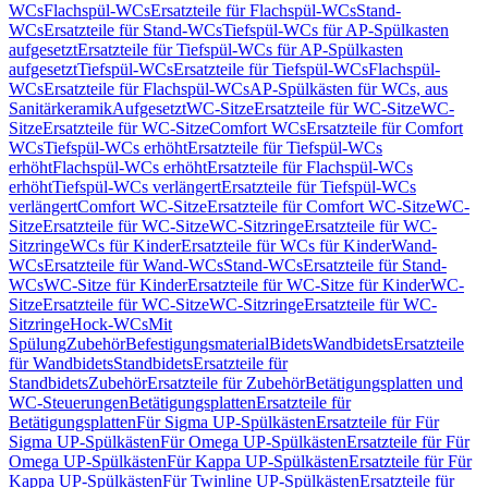
WCs
Flachspül-WCs
Ersatzteile für Flachspül-WCs
Stand-
WCs
Ersatzteile für Stand-WCs
Tiefspül-WCs für AP-Spülkasten
aufgesetzt
Ersatzteile für Tiefspül-WCs für AP-Spülkasten
aufgesetzt
Tiefspül-WCs
Ersatzteile für Tiefspül-WCs
Flachspül-
WCs
Ersatzteile für Flachspül-WCs
AP-Spülkästen für WCs, aus
Sanitärkeramik
Aufgesetzt
WC-Sitze
Ersatzteile für WC-Sitze
WC-
Sitze
Ersatzteile für WC-Sitze
Comfort WCs
Ersatzteile für Comfort
WCs
Tiefspül-WCs erhöht
Ersatzteile für Tiefspül-WCs
erhöht
Flachspül-WCs erhöht
Ersatzteile für Flachspül-WCs
erhöht
Tiefspül-WCs verlängert
Ersatzteile für Tiefspül-WCs
verlängert
Comfort WC-Sitze
Ersatzteile für Comfort WC-Sitze
WC-
Sitze
Ersatzteile für WC-Sitze
WC-Sitzringe
Ersatzteile für WC-
Sitzringe
WCs für Kinder
Ersatzteile für WCs für Kinder
Wand-
WCs
Ersatzteile für Wand-WCs
Stand-WCs
Ersatzteile für Stand-
WCs
WC-Sitze für Kinder
Ersatzteile für WC-Sitze für Kinder
WC-
Sitze
Ersatzteile für WC-Sitze
WC-Sitzringe
Ersatzteile für WC-
Sitzringe
Hock-WCs
Mit
Spülung
Zubehör
Befestigungsmaterial
Bidets
Wandbidets
Ersatzteile
für Wandbidets
Standbidets
Ersatzteile für
Standbidets
Zubehör
Ersatzteile für Zubehör
Betätigungsplatten und
WC-Steuerungen
Betätigungsplatten
Ersatzteile für
Betätigungsplatten
Für Sigma UP-Spülkästen
Ersatzteile für Für
Sigma UP-Spülkästen
Für Omega UP-Spülkästen
Ersatzteile für Für
Omega UP-Spülkästen
Für Kappa UP-Spülkästen
Ersatzteile für Für
Kappa UP-Spülkästen
Für Twinline UP-Spülkästen
Ersatzteile für