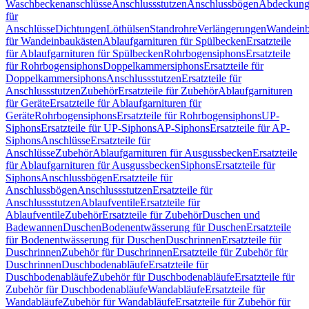
Waschbeckenanschlüsse
Anschlussstutzen
Anschlussbögen
Abdeckung
für
Anschlüsse
Dichtungen
Löthülsen
Standrohre
Verlängerungen
Wandeinb
für Wandeinbaukästen
Ablaufgarnituren für Spülbecken
Ersatzteile
für Ablaufgarnituren für Spülbecken
Rohrbogensiphons
Ersatzteile
für Rohrbogensiphons
Doppelkammersiphons
Ersatzteile für
Doppelkammersiphons
Anschlussstutzen
Ersatzteile für
Anschlussstutzen
Zubehör
Ersatzteile für Zubehör
Ablaufgarnituren
für Geräte
Ersatzteile für Ablaufgarnituren für
Geräte
Rohrbogensiphons
Ersatzteile für Rohrbogensiphons
UP-
Siphons
Ersatzteile für UP-Siphons
AP-Siphons
Ersatzteile für AP-
Siphons
Anschlüsse
Ersatzteile für
Anschlüsse
Zubehör
Ablaufgarnituren für Ausgussbecken
Ersatzteile
für Ablaufgarnituren für Ausgussbecken
Siphons
Ersatzteile für
Siphons
Anschlussbögen
Ersatzteile für
Anschlussbögen
Anschlussstutzen
Ersatzteile für
Anschlussstutzen
Ablaufventile
Ersatzteile für
Ablaufventile
Zubehör
Ersatzteile für Zubehör
Duschen und
Badewannen
Duschen
Bodenentwässerung für Duschen
Ersatzteile
für Bodenentwässerung für Duschen
Duschrinnen
Ersatzteile für
Duschrinnen
Zubehör für Duschrinnen
Ersatzteile für Zubehör für
Duschrinnen
Duschbodenabläufe
Ersatzteile für
Duschbodenabläufe
Zubehör für Duschbodenabläufe
Ersatzteile für
Zubehör für Duschbodenabläufe
Wandabläufe
Ersatzteile für
Wandabläufe
Zubehör für Wandabläufe
Ersatzteile für Zubehör für