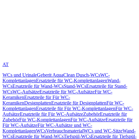
AT
WCs und Urinale
Geberit AquaClean Dusch-WCs
WC-
Komplettanlagen
Ersatzteile für WC-Komplettanlagen
Wand-
WCs
Ersatzteile für Wand-WCs
Stand-WCs
Ersatzteile für Stand-
WCs
WC-Aufsätze
Ersatzteile für WC-Aufsätze
Für WC-
Keramiken
Ersatzteile für Für WC-
Keramiken
Designplatten
Ersatzteile für Designplatten
Für WC-
Komplettanlagen
Ersatzteile für Für WC-Komplettanlagen
Für WC-
Aufsätze
Ersatzteile für Für WC-Aufsätze
Zubehör
Ersatzteile für
Zubehör
Für WC-Komplettanlagen
Für WC-Aufsätze
Ersatzteile für
Für WC-Aufsätze
Für WC-Aufsätze und WC-
Komplettanlagen
WCs
Verbrauchsmaterial
WCs und WC-Sitze
Wand-
WCs
Ersatzteile für Wand-WCs
Tiefspül-WCs
Ersatzteile für Tiefspül-