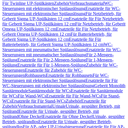
Für Twinline UP-Spülkästen
Zubehör
Verbrauchsmaterial
WC-
Steuerungen mit elektronischer Spülauslösung
Ersatzteile für WC-
Steuerungen mit elektronischer Spülauslösung
Für Netzbetrieb, für
Geberit Sigma UP-Spülkästen 12 cm
Ersatzteile für Für Netzbetrieb,
für Geberit Sigma UP-Spülkästen 12 cm
Für Netzbetrieb, für Geberit
Omega UP-Spülkästen 12 cm
Ersatzteile für Für Netzbetrieb, für
Geberit Omega UP-Spülkästen 12 cm
Für Batteriebetrieb, für
Geberit Sigma UP-Spülkästen 12 cm
Ersatzteile für Für
Batteriebetrieb, für Geberit Sigma UP-Spülkästen 12 cm
WC-
Steuerungen mit pneumatischer Spülauslösung
Ersatzteile für WC-
Steuerungen mit pneumatischer Spülauslösung
Für 2-Mengen-
Spülung
Ersatzteile für Für 2-Mengen-Spülung
Für 1-Mengen-
Spülung
Ersatzteile für Für 1-Mengen-Spülung
Zubehör für WC-
Steuerungen
Ersatzteile für Zubehör für WC-
Steuerungen
Rohbausets
Ersatzteile für Rohbausets
Für WC-
Steuerungen mit elektronischer Spülauslösung
Ersatzteile für Für
WC-Steuerungen mit elektronischer Spülauslösung
Geberit Monolith
Sanitärmodule
Sanitärmodule für WCs
Ersatzteile für Sanitärmodule
für WCs
Für Wand-WCs
Ersatzteile für Für Wand-WCs
Für Stand-
WCs
Ersatzteile für Für Stand-WCs
Zubehör
Ersatzteile für
Zubehör
Verbrauchsmaterial
Urinale
Urinale, gespülter Betrieb, mit
Spülrand
Ersatzteile für Urinale, gespülter Betrieb, mit
Spülrand
Ohne Deckel
Ersatzteile für Ohne Deckel
Urinale, gespülter
Betrieb, spülrandlos
Ersatzteile für Urinale, gespülter Betrieb,
spülrandlos
Für AP- oder UP-Urinalsteuerung
Ersatzteile für Für AP-