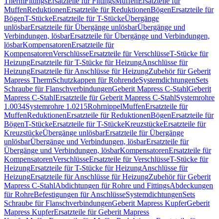
Therm
Fittings
Ersatzteile für Fittings
Muffen
Ersatzteile für
Muffen
Reduktionen
Ersatzteile für Reduktionen
Bögen
Ersatzteile für
Bögen
T-Stücke
Ersatzteile für T-Stücke
Übergänge
unlösbar
Ersatzteile für Übergänge unlösbar
Übergänge und
Verbindungen, lösbar
Ersatzteile für Übergänge und Verbindungen,
lösbar
Kompensatoren
Ersatzteile für
Kompensatoren
Verschlüsse
Ersatzteile für Verschlüsse
T-Stücke für
Heizung
Ersatzteile für T-Stücke für Heizung
Anschlüsse für
Heizung
Ersatzteile für Anschlüsse für Heizung
Zubehör für Geberit
Mapress Therm
Schutzkappen für Rohrende
Systemdichtungen
Sets
Schraube für Flanschverbindungen
Geberit Mapress C-Stahl
Geberit
Mapress C-Stahl
Ersatzteile für Geberit Mapress C-Stahl
Systemrohre
1.0034
Systemrohre 1.0215
Rohrnippel
Muffen
Ersatzteile für
Muffen
Reduktionen
Ersatzteile für Reduktionen
Bögen
Ersatzteile für
Bögen
T-Stücke
Ersatzteile für T-Stücke
Kreuzstücke
Ersatzteile für
Kreuzstücke
Übergänge unlösbar
Ersatzteile für Übergänge
unlösbar
Übergänge und Verbindungen, lösbar
Ersatzteile für
Übergänge und Verbindungen, lösbar
Kompensatoren
Ersatzteile für
Kompensatoren
Verschlüsse
Ersatzteile für Verschlüsse
T-Stücke für
Heizung
Ersatzteile für T-Stücke für Heizung
Anschlüsse für
Heizung
Ersatzteile für Anschlüsse für Heizung
Zubehör für Geberit
Mapress C-Stahl
Abdichtungen für Rohre und Fittings
Abdeckungen
für Rohre
Befestigungen für Anschlüsse
Systemdichtungen
Sets
Schraube für Flanschverbindungen
Geberit Mapress Kupfer
Geberit
Mapress Kupfer
Ersatzteile für Geberit Mapress