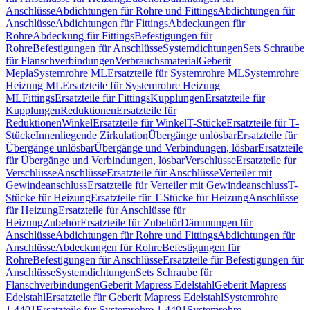
Anschlüsse
Abdichtungen für Rohre und Fittings
Abdichtungen für
Anschlüsse
Abdichtungen für Fittings
Abdeckungen für
Rohre
Abdeckung für Fittings
Befestigungen für
Rohre
Befestigungen für Anschlüsse
Systemdichtungen
Sets Schraube
für Flanschverbindungen
Verbrauchsmaterial
Geberit
Mepla
Systemrohre ML
Ersatzteile für Systemrohre ML
Systemrohre
Heizung ML
Ersatzteile für Systemrohre Heizung
ML
Fittings
Ersatzteile für Fittings
Kupplungen
Ersatzteile für
Kupplungen
Reduktionen
Ersatzteile für
Reduktionen
Winkel
Ersatzteile für Winkel
T-Stücke
Ersatzteile für T-
Stücke
Innenliegende Zirkulation
Übergänge unlösbar
Ersatzteile für
Übergänge unlösbar
Übergänge und Verbindungen, lösbar
Ersatzteile
für Übergänge und Verbindungen, lösbar
Verschlüsse
Ersatzteile für
Verschlüsse
Anschlüsse
Ersatzteile für Anschlüsse
Verteiler mit
Gewindeanschluss
Ersatzteile für Verteiler mit Gewindeanschluss
T-
Stücke für Heizung
Ersatzteile für T-Stücke für Heizung
Anschlüsse
für Heizung
Ersatzteile für Anschlüsse für
Heizung
Zubehör
Ersatzteile für Zubehör
Dämmungen für
Anschlüsse
Abdichtungen für Rohre und Fittings
Abdichtungen für
Anschlüsse
Abdeckungen für Rohre
Befestigungen für
Rohre
Befestigungen für Anschlüsse
Ersatzteile für Befestigungen für
Anschlüsse
Systemdichtungen
Sets Schraube für
Flanschverbindungen
Geberit Mapress Edelstahl
Geberit Mapress
Edelstahl
Ersatzteile für Geberit Mapress Edelstahl
Systemrohre
1.4401
Ersatzteile für Systemrohre 1.4401
Systemrohre