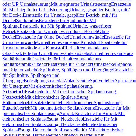
oder UP-Urinalsteuerung
Mit integrierter Urinalsteuerung
Ersatzteile
für Mit integrierter Urinalsteuerung
Urinale, gespülter Betrieb, mit /
für Deckel
Ersatzteile für Urinale, gespülter Betrieb, mit / für
Deckel
Spülrandlos
Ersatzteile für Spülrandlos
Mit
Spülrand
Ersatzteile für Mit Spülrand
Urinale, wasserloser
Betrieb
Ersatzteile für Urinale, wasserloser Betrieb
Ohne
Deckel
Ersatzteile für Ohne Deckel
Urinaltrennwände
Ersatzteile für
Urinaltrennwände
Urinaltrennwände aus Kunststoff
Ersatzteile für
Urinaltrennwände aus Kunststoff
Urinaltrennwände aus
Glas
Ersatzteile für Urinaltrennwände aus Glas
Urinaltrennwände aus
Sanitärkeramik
Ersatzteile für Urinaltrennwände aus
Sanitärkeramik
Zubehör
Ersatzteile für Zubehör
Urinaldeckel
Siphons
und Siphonzubehör
Spülrohre, Spülbögen und Übergänge
Ersatzteile
für Spülrohre, Spülbögen und
Übergänge
Befestigungsmaterial
Ablaufventile
Spülverteiler
Apparatean
für Unterputz
Mit elektronischer Spülauslösung,
Netzbetrieb
Ersatzteile für Mit elektronischer Spülauslösung,
Netzbetrieb
Mit elektronischer Spülauslösung,
Batteriebetrieb
Ersatzteile für Mit elektronischer Spülauslösung,
Batteriebetrieb
Mit pneumatischer Spülauslösung
Ersatzteile für Mit
pneumatischer Spülauslösung
Aufputz
Ersatzteile für Aufputz
Mit
elektronischer Spülauslösung, Netzbetrieb
Ersatzteile für Mit
elektronischer Spülauslösung, Netzbetrieb
Mit elektronischer
Spülauslösung, Batteriebetrieb
Ersatzteile für Mit elektronischer
Spülauslösung, Batteriebetrieb
Zubehör
Ersatzteile für