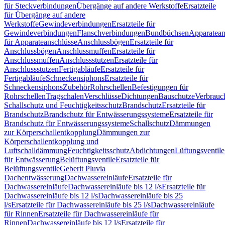
für Steckverbindungen
Übergänge auf andere Werkstoffe
Ersatzteile
für Übergänge auf andere
Werkstoffe
Gewindeverbindungen
Ersatzteile für
Gewindeverbindungen
Flanschverbindungen
Bundbüchsen
Apparatean
für Apparateanschlüsse
Anschlussbögen
Ersatzteile für
Anschlussbögen
Anschlussmuffen
Ersatzteile für
Anschlussmuffen
Anschlussstutzen
Ersatzteile für
Anschlussstutzen
Fertigabläufe
Ersatzteile für
Fertigabläufe
Schneckensiphons
Ersatzteile für
Schneckensiphons
Zubehör
Rohrschellen
Befestigungen für
Rohrschellen
Tragschalen
Verschlüsse
Dichtungen
Bauschutze
Verbrauc
Schallschutz und Feuchtigkeitsschutz
Brandschutz
Ersatzteile für
Brandschutz
Brandschutz für Entwässerungssysteme
Ersatzteile für
Brandschutz für Entwässerungssysteme
Schallschutz
Dämmungen
zur Körperschallentkopplung
Dämmungen zur
Körperschallentkopplung und
Luftschalldämmung
Feuchtigkeitsschutz
Abdichtungen
Lüftungsventile
für Entwässerung
Belüftungsventile
Ersatzteile für
Belüftungsventile
Geberit Pluvia
Dachentwässerung
Dachwassereinläufe
Ersatzteile für
Dachwassereinläufe
Dachwassereinläufe bis 12 l/s
Ersatzteile für
Dachwassereinläufe bis 12 l/s
Dachwassereinläufe bis 25
l/s
Ersatzteile für Dachwassereinläufe bis 25 l/s
Dachwassereinläufe
für Rinnen
Ersatzteile für Dachwassereinläufe für
Rinnen
Dachwassereinläufe bis 12 l/s
Ersatzteile für