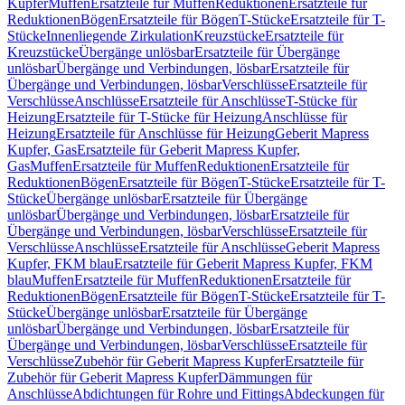
Kupfer
Muffen
Ersatzteile für Muffen
Reduktionen
Ersatzteile für
Reduktionen
Bögen
Ersatzteile für Bögen
T-Stücke
Ersatzteile für T-
Stücke
Innenliegende Zirkulation
Kreuzstücke
Ersatzteile für
Kreuzstücke
Übergänge unlösbar
Ersatzteile für Übergänge
unlösbar
Übergänge und Verbindungen, lösbar
Ersatzteile für
Übergänge und Verbindungen, lösbar
Verschlüsse
Ersatzteile für
Verschlüsse
Anschlüsse
Ersatzteile für Anschlüsse
T-Stücke für
Heizung
Ersatzteile für T-Stücke für Heizung
Anschlüsse für
Heizung
Ersatzteile für Anschlüsse für Heizung
Geberit Mapress
Kupfer, Gas
Ersatzteile für Geberit Mapress Kupfer,
Gas
Muffen
Ersatzteile für Muffen
Reduktionen
Ersatzteile für
Reduktionen
Bögen
Ersatzteile für Bögen
T-Stücke
Ersatzteile für T-
Stücke
Übergänge unlösbar
Ersatzteile für Übergänge
unlösbar
Übergänge und Verbindungen, lösbar
Ersatzteile für
Übergänge und Verbindungen, lösbar
Verschlüsse
Ersatzteile für
Verschlüsse
Anschlüsse
Ersatzteile für Anschlüsse
Geberit Mapress
Kupfer, FKM blau
Ersatzteile für Geberit Mapress Kupfer, FKM
blau
Muffen
Ersatzteile für Muffen
Reduktionen
Ersatzteile für
Reduktionen
Bögen
Ersatzteile für Bögen
T-Stücke
Ersatzteile für T-
Stücke
Übergänge unlösbar
Ersatzteile für Übergänge
unlösbar
Übergänge und Verbindungen, lösbar
Ersatzteile für
Übergänge und Verbindungen, lösbar
Verschlüsse
Ersatzteile für
Verschlüsse
Zubehör für Geberit Mapress Kupfer
Ersatzteile für
Zubehör für Geberit Mapress Kupfer
Dämmungen für
Anschlüsse
Abdichtungen für Rohre und Fittings
Abdeckungen für