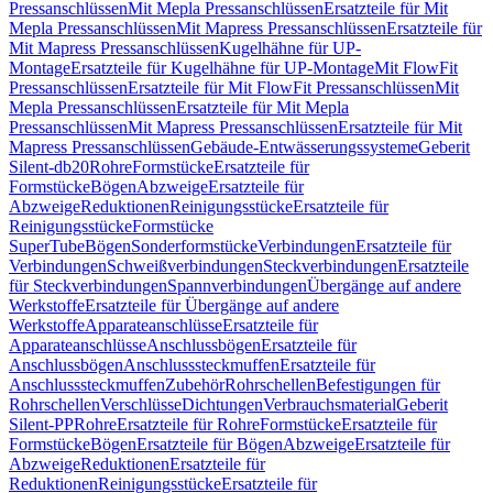
Pressanschlüssen
Mit Mepla Pressanschlüssen
Ersatzteile für Mit
Mepla Pressanschlüssen
Mit Mapress Pressanschlüssen
Ersatzteile für
Mit Mapress Pressanschlüssen
Kugelhähne für UP-
Montage
Ersatzteile für Kugelhähne für UP-Montage
Mit FlowFit
Pressanschlüssen
Ersatzteile für Mit FlowFit Pressanschlüssen
Mit
Mepla Pressanschlüssen
Ersatzteile für Mit Mepla
Pressanschlüssen
Mit Mapress Pressanschlüssen
Ersatzteile für Mit
Mapress Pressanschlüssen
Gebäude-Entwässerungssysteme
Geberit
Silent-db20
Rohre
Formstücke
Ersatzteile für
Formstücke
Bögen
Abzweige
Ersatzteile für
Abzweige
Reduktionen
Reinigungsstücke
Ersatzteile für
Reinigungsstücke
Formstücke
SuperTube
Bögen
Sonderformstücke
Verbindungen
Ersatzteile für
Verbindungen
Schweißverbindungen
Steckverbindungen
Ersatzteile
für Steckverbindungen
Spannverbindungen
Übergänge auf andere
Werkstoffe
Ersatzteile für Übergänge auf andere
Werkstoffe
Apparateanschlüsse
Ersatzteile für
Apparateanschlüsse
Anschlussbögen
Ersatzteile für
Anschlussbögen
Anschlusssteckmuffen
Ersatzteile für
Anschlusssteckmuffen
Zubehör
Rohrschellen
Befestigungen für
Rohrschellen
Verschlüsse
Dichtungen
Verbrauchsmaterial
Geberit
Silent-PP
Rohre
Ersatzteile für Rohre
Formstücke
Ersatzteile für
Formstücke
Bögen
Ersatzteile für Bögen
Abzweige
Ersatzteile für
Abzweige
Reduktionen
Ersatzteile für
Reduktionen
Reinigungsstücke
Ersatzteile für