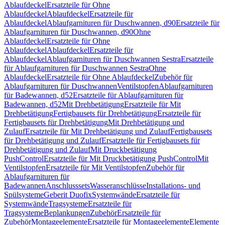
Ablaufdeckel
Ersatzteile für Ohne
Ablaufdeckel
Ablaufdeckel
Ersatzteile für
Ablaufdeckel
Ablaufgarnituren für Duschwannen, d90
Ersatzteile für
Ablaufgarnituren für Duschwannen, d90
Ohne
Ablaufdeckel
Ersatzteile für Ohne
Ablaufdeckel
Ablaufdeckel
Ersatzteile für
Ablaufdeckel
Ablaufgarnituren für Duschwannen Sestra
Ersatzteile
für Ablaufgarnituren für Duschwannen Sestra
Ohne
Ablaufdeckel
Ersatzteile für Ohne Ablaufdeckel
Zubehör für
Ablaufgarnituren für Duschwannen
Ventilstopfen
Ablaufgarnituren
für Badewannen, d52
Ersatzteile für Ablaufgarnituren für
Badewannen, d52
Mit Drehbetätigung
Ersatzteile für Mit
Drehbetätigung
Fertigbausets für Drehbetätigung
Ersatzteile für
Fertigbausets für Drehbetätigung
Mit Drehbetätigung und
Zulauf
Ersatzteile für Mit Drehbetätigung und Zulauf
Fertigbausets
für Drehbetätigung und Zulauf
Ersatzteile für Fertigbausets für
Drehbetätigung und Zulauf
Mit Druckbetätigung
PushControl
Ersatzteile für Mit Druckbetätigung PushControl
Mit
Ventilstopfen
Ersatzteile für Mit Ventilstopfen
Zubehör für
Ablaufgarnituren für
Badewannen
Anschlusssets
Wasseranschlüsse
Installations- und
Spülsysteme
Geberit Duofix
Systemwände
Ersatzteile für
Systemwände
Tragsysteme
Ersatzteile für
Tragsysteme
Beplankungen
Zubehör
Ersatzteile für
Zubehör
Montageelemente
Ersatzteile für Montageelemente
Elemente