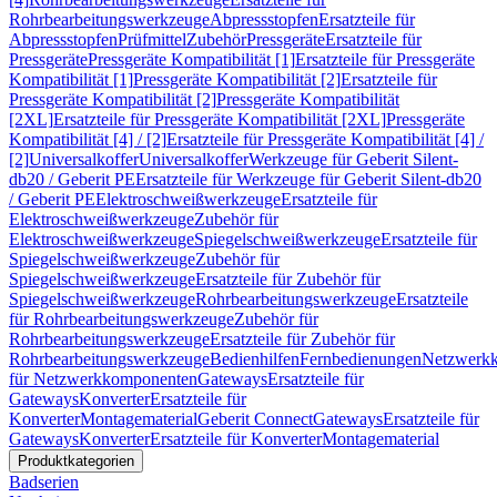
Rohrbearbeitungswerkzeuge
Abpressstopfen
Ersatzteile für
Abpressstopfen
Prüfmittel
Zubehör
Pressgeräte
Ersatzteile für
Pressgeräte
Pressgeräte Kompatibilität [1]
Ersatzteile für Pressgeräte
Kompatibilität [1]
Pressgeräte Kompatibilität [2]
Ersatzteile für
Pressgeräte Kompatibilität [2]
Pressgeräte Kompatibilität
[2XL]
Ersatzteile für Pressgeräte Kompatibilität [2XL]
Pressgeräte
Kompatibilität [4] / [2]
Ersatzteile für Pressgeräte Kompatibilität [4] /
[2]
Universalkoffer
Universalkoffer
Werkzeuge für Geberit Silent-
db20 / Geberit PE
Ersatzteile für Werkzeuge für Geberit Silent-db20
/ Geberit PE
Elektroschweißwerkzeuge
Ersatzteile für
Elektroschweißwerkzeuge
Zubehör für
Elektroschweißwerkzeuge
Spiegelschweißwerkzeuge
Ersatzteile für
Spiegelschweißwerkzeuge
Zubehör für
Spiegelschweißwerkzeuge
Ersatzteile für Zubehör für
Spiegelschweißwerkzeuge
Rohrbearbeitungswerkzeuge
Ersatzteile
für Rohrbearbeitungswerkzeuge
Zubehör für
Rohrbearbeitungswerkzeuge
Ersatzteile für Zubehör für
Rohrbearbeitungswerkzeuge
Bedienhilfen
Fernbedienungen
Netzwerk
für Netzwerkkomponenten
Gateways
Ersatzteile für
Gateways
Konverter
Ersatzteile für
Konverter
Montagematerial
Geberit Connect
Gateways
Ersatzteile für
Gateways
Konverter
Ersatzteile für Konverter
Montagematerial
Produktkategorien
Badserien