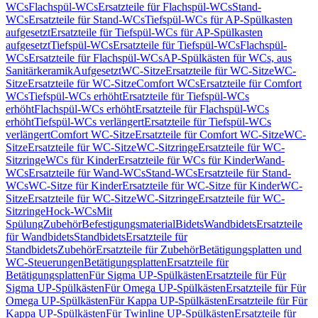
WCs
Flachspül-WCs
Ersatzteile für Flachspül-WCs
Stand-
WCs
Ersatzteile für Stand-WCs
Tiefspül-WCs für AP-Spülkasten
aufgesetzt
Ersatzteile für Tiefspül-WCs für AP-Spülkasten
aufgesetzt
Tiefspül-WCs
Ersatzteile für Tiefspül-WCs
Flachspül-
WCs
Ersatzteile für Flachspül-WCs
AP-Spülkästen für WCs, aus
Sanitärkeramik
Aufgesetzt
WC-Sitze
Ersatzteile für WC-Sitze
WC-
Sitze
Ersatzteile für WC-Sitze
Comfort WCs
Ersatzteile für Comfort
WCs
Tiefspül-WCs erhöht
Ersatzteile für Tiefspül-WCs
erhöht
Flachspül-WCs erhöht
Ersatzteile für Flachspül-WCs
erhöht
Tiefspül-WCs verlängert
Ersatzteile für Tiefspül-WCs
verlängert
Comfort WC-Sitze
Ersatzteile für Comfort WC-Sitze
WC-
Sitze
Ersatzteile für WC-Sitze
WC-Sitzringe
Ersatzteile für WC-
Sitzringe
WCs für Kinder
Ersatzteile für WCs für Kinder
Wand-
WCs
Ersatzteile für Wand-WCs
Stand-WCs
Ersatzteile für Stand-
WCs
WC-Sitze für Kinder
Ersatzteile für WC-Sitze für Kinder
WC-
Sitze
Ersatzteile für WC-Sitze
WC-Sitzringe
Ersatzteile für WC-
Sitzringe
Hock-WCs
Mit
Spülung
Zubehör
Befestigungsmaterial
Bidets
Wandbidets
Ersatzteile
für Wandbidets
Standbidets
Ersatzteile für
Standbidets
Zubehör
Ersatzteile für Zubehör
Betätigungsplatten und
WC-Steuerungen
Betätigungsplatten
Ersatzteile für
Betätigungsplatten
Für Sigma UP-Spülkästen
Ersatzteile für Für
Sigma UP-Spülkästen
Für Omega UP-Spülkästen
Ersatzteile für Für
Omega UP-Spülkästen
Für Kappa UP-Spülkästen
Ersatzteile für Für
Kappa UP-Spülkästen
Für Twinline UP-Spülkästen
Ersatzteile für