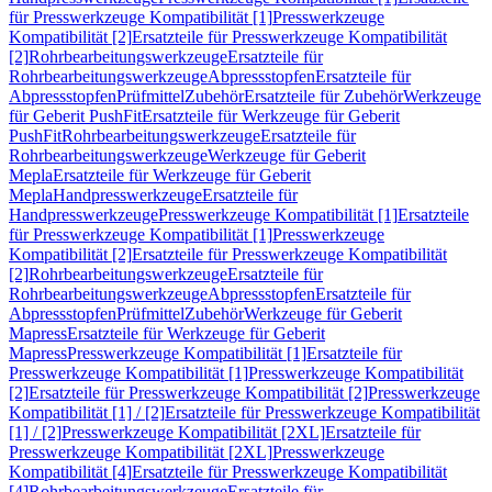
für Presswerkzeuge Kompatibilität [1]
Presswerkzeuge
Kompatibilität [2]
Ersatzteile für Presswerkzeuge Kompatibilität
[2]
Rohrbearbeitungswerkzeuge
Ersatzteile für
Rohrbearbeitungswerkzeuge
Abpressstopfen
Ersatzteile für
Abpressstopfen
Prüfmittel
Zubehör
Ersatzteile für Zubehör
Werkzeuge
für Geberit PushFit
Ersatzteile für Werkzeuge für Geberit
PushFit
Rohrbearbeitungswerkzeuge
Ersatzteile für
Rohrbearbeitungswerkzeuge
Werkzeuge für Geberit
Mepla
Ersatzteile für Werkzeuge für Geberit
Mepla
Handpresswerkzeuge
Ersatzteile für
Handpresswerkzeuge
Presswerkzeuge Kompatibilität [1]
Ersatzteile
für Presswerkzeuge Kompatibilität [1]
Presswerkzeuge
Kompatibilität [2]
Ersatzteile für Presswerkzeuge Kompatibilität
[2]
Rohrbearbeitungswerkzeuge
Ersatzteile für
Rohrbearbeitungswerkzeuge
Abpressstopfen
Ersatzteile für
Abpressstopfen
Prüfmittel
Zubehör
Werkzeuge für Geberit
Mapress
Ersatzteile für Werkzeuge für Geberit
Mapress
Presswerkzeuge Kompatibilität [1]
Ersatzteile für
Presswerkzeuge Kompatibilität [1]
Presswerkzeuge Kompatibilität
[2]
Ersatzteile für Presswerkzeuge Kompatibilität [2]
Presswerkzeuge
Kompatibilität [1] / [2]
Ersatzteile für Presswerkzeuge Kompatibilität
[1] / [2]
Presswerkzeuge Kompatibilität [2XL]
Ersatzteile für
Presswerkzeuge Kompatibilität [2XL]
Presswerkzeuge
Kompatibilität [4]
Ersatzteile für Presswerkzeuge Kompatibilität
[4]
Rohrbearbeitungswerkzeuge
Ersatzteile für