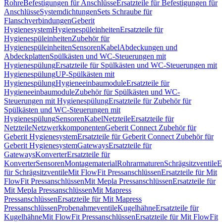
Rohre
Befestigungen für Anschlüsse
Ersatzteile für Befestigungen für
Anschlüsse
Systemdichtungen
Sets Schraube für
Flanschverbindungen
Geberit
Hygienesystem
Hygienespüleinheiten
Ersatzteile für
Hygienespüleinheiten
Zubehör für
Hygienespüleinheiten
Sensoren
Kabel
Abdeckungen und
Abdeckplatten
Spülkästen und WC-Steuerungen mit
Hygienespülung
Ersatzteile für Spülkästen und WC-Steuerungen mit
Hygienespülung
UP-Spülkästen mit
Hygienespülung
Hygieneeinbaumodule
Ersatzteile für
Hygieneeinbaumodule
Zubehör für Spülkästen und WC-
Steuerungen mit Hygienespülung
Ersatzteile für Zubehör für
Spülkästen und WC-Steuerungen mit
Hygienespülung
Sensoren
Kabel
Netzteile
Ersatzteile für
Netzteile
Netzwerkkomponenten
Geberit Connect Zubehör für
Geberit Hygienesystem
Ersatzteile für Geberit Connect Zubehör für
Geberit Hygienesystem
Gateways
Ersatzteile für
Gateways
Konverter
Ersatzteile für
Konverter
Sensoren
Montagematerial
Rohrarmaturen
Schrägsitzventile
E
für Schrägsitzventile
Mit FlowFit Pressanschlüssen
Ersatzteile für Mit
FlowFit Pressanschlüssen
Mit Mepla Pressanschlüssen
Ersatzteile für
Mit Mepla Pressanschlüssen
Mit Mapress
Pressanschlüssen
Ersatzteile für Mit Mapress
Pressanschlüssen
Probenahmeventile
Kugelhähne
Ersatzteile für
Kugelhähne
Mit FlowFit Pressanschlüssen
Ersatzteile für Mit FlowFit