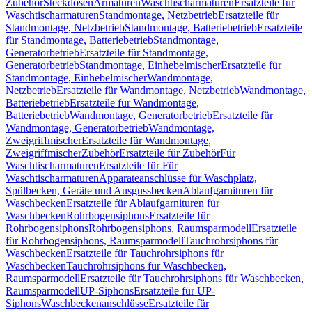
Zubehör
Steckdosen
Armaturen
Waschtischarmaturen
Ersatzteile für
Waschtischarmaturen
Standmontage, Netzbetrieb
Ersatzteile für
Standmontage, Netzbetrieb
Standmontage, Batteriebetrieb
Ersatzteile
für Standmontage, Batteriebetrieb
Standmontage,
Generatorbetrieb
Ersatzteile für Standmontage,
Generatorbetrieb
Standmontage, Einhebelmischer
Ersatzteile für
Standmontage, Einhebelmischer
Wandmontage,
Netzbetrieb
Ersatzteile für Wandmontage, Netzbetrieb
Wandmontage,
Batteriebetrieb
Ersatzteile für Wandmontage,
Batteriebetrieb
Wandmontage, Generatorbetrieb
Ersatzteile für
Wandmontage, Generatorbetrieb
Wandmontage,
Zweigriffmischer
Ersatzteile für Wandmontage,
Zweigriffmischer
Zubehör
Ersatzteile für Zubehör
Für
Waschtischarmaturen
Ersatzteile für Für
Waschtischarmaturen
Apparateanschlüsse für Waschplatz,
Spülbecken, Geräte und Ausgussbecken
Ablaufgarnituren für
Waschbecken
Ersatzteile für Ablaufgarnituren für
Waschbecken
Rohrbogensiphons
Ersatzteile für
Rohrbogensiphons
Rohrbogensiphons, Raumsparmodell
Ersatzteile
für Rohrbogensiphons, Raumsparmodell
Tauchrohrsiphons für
Waschbecken
Ersatzteile für Tauchrohrsiphons für
Waschbecken
Tauchrohrsiphons für Waschbecken,
Raumsparmodell
Ersatzteile für Tauchrohrsiphons für Waschbecken,
Raumsparmodell
UP-Siphons
Ersatzteile für UP-
Siphons
Waschbeckenanschlüsse
Ersatzteile für