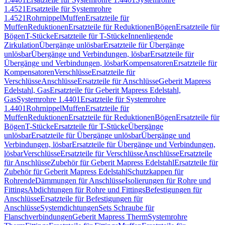
1.4521
Ersatzteile für Systemrohre
1.4521
Rohrnippel
Muffen
Ersatzteile für
Muffen
Reduktionen
Ersatzteile für Reduktionen
Bögen
Ersatzteile für
Bögen
T-Stücke
Ersatzteile für T-Stücke
Innenliegende
Zirkulation
Übergänge unlösbar
Ersatzteile für Übergänge
unlösbar
Übergänge und Verbindungen, lösbar
Ersatzteile für
Übergänge und Verbindungen, lösbar
Kompensatoren
Ersatzteile für
Kompensatoren
Verschlüsse
Ersatzteile für
Verschlüsse
Anschlüsse
Ersatzteile für Anschlüsse
Geberit Mapress
Edelstahl, Gas
Ersatzteile für Geberit Mapress Edelstahl,
Gas
Systemrohre 1.4401
Ersatzteile für Systemrohre
1.4401
Rohrnippel
Muffen
Ersatzteile für
Muffen
Reduktionen
Ersatzteile für Reduktionen
Bögen
Ersatzteile für
Bögen
T-Stücke
Ersatzteile für T-Stücke
Übergänge
unlösbar
Ersatzteile für Übergänge unlösbar
Übergänge und
Verbindungen, lösbar
Ersatzteile für Übergänge und Verbindungen,
lösbar
Verschlüsse
Ersatzteile für Verschlüsse
Anschlüsse
Ersatzteile
für Anschlüsse
Zubehör für Geberit Mapress Edelstahl
Ersatzteile für
Zubehör für Geberit Mapress Edelstahl
Schutzkappen für
Rohrende
Dämmungen für Anschlüsse
Isolierungen für Rohre und
Fittings
Abdichtungen für Rohre und Fittings
Befestigungen für
Anschlüsse
Ersatzteile für Befestigungen für
Anschlüsse
Systemdichtungen
Sets Schraube für
Flanschverbindungen
Geberit Mapress Therm
Systemrohre