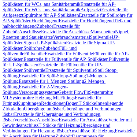
Spülkästen für WCs, aus Sanitärkeramik
Ersatzteile für AP-
Spülkästen für WCs, aus Sanitärkeramik
Aufgesetzt
Ersatzteile für
Aufgesetzt
Spülrohre für AP-Spülkästen
Ersatzteile für Spülrohre für
AP-Spülkästen
Hochhängend
Ersatzteile für Hochhängend
Tief- und
halbhochhängend
Zubehör
Ersatzteile für
Zubehör
Anschlüsse
Ersatzteile für Anschlüsse
Manschetten
Nippel,
Rosetten und Staueinsätze
Verbrauchsmaterial
Spülventile
UP-
Spülkästen
Sigma UP-Spülkästen
Ersatzteile für Sigma UP-
Spülkästen
Spülrohre
Zubehör
Füll- und
Spülventile
Füllventile
Ersatzteile für Füllventile
Füllventile für AP-
Spülkästen
Ersatzteile für Füllventile für AP-Spülkästen
Füllventile
für UP-Spülkästen
Ersatzteile für Füllventile für UP-
Spülkästen
Spülventile
Ersatzteile für Spülventile
Spül-Stopp-
Spülung
Ersatzteile für Spül-Stopp-Spülung
1-Mengen-
Spülung
Ersatzteile für 1-Mengen-Spülung
2-Mengen-
Spülung
Ersatzteile für 2-Mengen-
Spülung
Versorgungssysteme
Geberit FlowFit
Systemrohre
ML
Systemrohre Heizung ML
Fittings
Ersatzteile für
Fittings
Kupplungen
Reduktionen
Bögen
T-Stücke
Innenliegende
Zirkulation
Übergänge unlösbar
Übergänge und Verbindungen,
lösbar
Ersatzteile für Übergänge und Verbindungen,
lösbar
Verschlüsse
Anschlüsse
Ersatzteile für Anschlüsse
Verteiler mit
Gewindeanschluss
T-Stücke für Heizung
Übergänge und
Verbindungen für Heizung, lösbar
Anschlüsse für Heizung
Ersatzteile
für Anschlüsse für Heizung
Zubehör
Dämmungen für