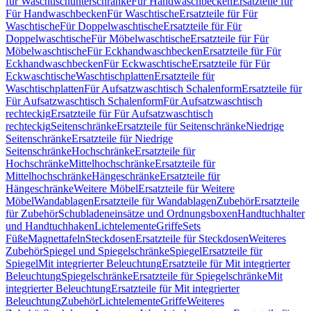
für Waschtischunterschränke
Für Handwaschbecken
Ersatzteile für
Für Handwaschbecken
Für Waschtische
Ersatzteile für Für
Waschtische
Für Doppelwaschtische
Ersatzteile für Für
Doppelwaschtische
Für Möbelwaschtische
Ersatzteile für Für
Möbelwaschtische
Für Eckhandwaschbecken
Ersatzteile für Für
Eckhandwaschbecken
Für Eckwaschtische
Ersatzteile für Für
Eckwaschtische
Waschtischplatten
Ersatzteile für
Waschtischplatten
Für Aufsatzwaschtisch Schalenform
Ersatzteile für
Für Aufsatzwaschtisch Schalenform
Für Aufsatzwaschtisch
rechteckig
Ersatzteile für Für Aufsatzwaschtisch
rechteckig
Seitenschränke
Ersatzteile für Seitenschränke
Niedrige
Seitenschränke
Ersatzteile für Niedrige
Seitenschränke
Hochschränke
Ersatzteile für
Hochschränke
Mittelhochschränke
Ersatzteile für
Mittelhochschränke
Hängeschränke
Ersatzteile für
Hängeschränke
Weitere Möbel
Ersatzteile für Weitere
Möbel
Wandablagen
Ersatzteile für Wandablagen
Zubehör
Ersatzteile
für Zubehör
Schubladeneinsätze und Ordnungsboxen
Handtuchhalter
und Handtuchhaken
Lichtelemente
Griffe
Sets
Füße
Magnettafeln
Steckdosen
Ersatzteile für Steckdosen
Weiteres
Zubehör
Spiegel und Spiegelschränke
Spiegel
Ersatzteile für
Spiegel
Mit integrierter Beleuchtung
Ersatzteile für Mit integrierter
Beleuchtung
Spiegelschränke
Ersatzteile für Spiegelschränke
Mit
integrierter Beleuchtung
Ersatzteile für Mit integrierter
Beleuchtung
Zubehör
Lichtelemente
Griffe
Weiteres