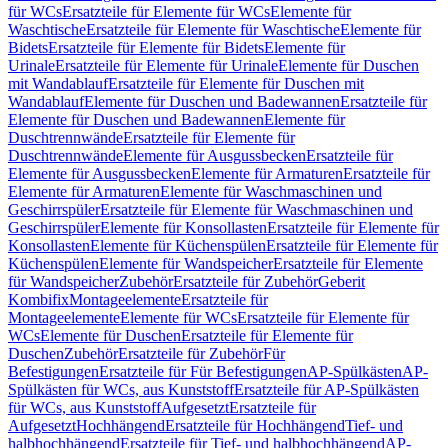
für WCs
Ersatzteile für Elemente für WCs
Elemente für
Waschtische
Ersatzteile für Elemente für Waschtische
Elemente für
Bidets
Ersatzteile für Elemente für Bidets
Elemente für
Urinale
Ersatzteile für Elemente für Urinale
Elemente für Duschen
mit Wandablauf
Ersatzteile für Elemente für Duschen mit
Wandablauf
Elemente für Duschen und Badewannen
Ersatzteile für
Elemente für Duschen und Badewannen
Elemente für
Duschtrennwände
Ersatzteile für Elemente für
Duschtrennwände
Elemente für Ausgussbecken
Ersatzteile für
Elemente für Ausgussbecken
Elemente für Armaturen
Ersatzteile für
Elemente für Armaturen
Elemente für Waschmaschinen und
Geschirrspüler
Ersatzteile für Elemente für Waschmaschinen und
Geschirrspüler
Elemente für Konsollasten
Ersatzteile für Elemente für
Konsollasten
Elemente für Küchenspülen
Ersatzteile für Elemente für
Küchenspülen
Elemente für Wandspeicher
Ersatzteile für Elemente
für Wandspeicher
Zubehör
Ersatzteile für Zubehör
Geberit
Kombifix
Montageelemente
Ersatzteile für
Montageelemente
Elemente für WCs
Ersatzteile für Elemente für
WCs
Elemente für Duschen
Ersatzteile für Elemente für
Duschen
Zubehör
Ersatzteile für Zubehör
Für
Befestigungen
Ersatzteile für Für Befestigungen
AP-Spülkästen
AP-
Spülkästen für WCs, aus Kunststoff
Ersatzteile für AP-Spülkästen
für WCs, aus Kunststoff
Aufgesetzt
Ersatzteile für
Aufgesetzt
Hochhängend
Ersatzteile für Hochhängend
Tief- und
halbhochhängend
Ersatzteile für Tief- und halbhochhängend
AP-