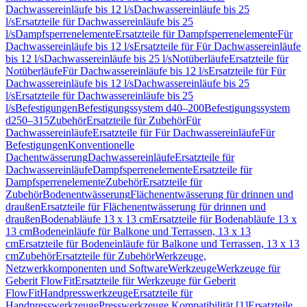
Dachwassereinläufe bis 12 l/s
Dachwassereinläufe bis 25
l/s
Ersatzteile für Dachwassereinläufe bis 25
l/s
Dampfsperrenelemente
Ersatzteile für Dampfsperrenelemente
Für
Dachwassereinläufe bis 12 l/s
Ersatzteile für Für Dachwassereinläufe
bis 12 l/s
Dachwassereinläufe bis 25 l/s
Notüberläufe
Ersatzteile für
Notüberläufe
Für Dachwassereinläufe bis 12 l/s
Ersatzteile für Für
Dachwassereinläufe bis 12 l/s
Dachwassereinläufe bis 25
l/s
Ersatzteile für Dachwassereinläufe bis 25
l/s
Befestigungen
Befestigungssystem d40–200
Befestigungssystem
d250–315
Zubehör
Ersatzteile für Zubehör
Für
Dachwassereinläufe
Ersatzteile für Für Dachwassereinläufe
Für
Befestigungen
Konventionelle
Dachentwässerung
Dachwassereinläufe
Ersatzteile für
Dachwassereinläufe
Dampfsperrenelemente
Ersatzteile für
Dampfsperrenelemente
Zubehör
Ersatzteile für
Zubehör
Bodenentwässerung
Flächenentwässerung für drinnen und
draußen
Ersatzteile für Flächenentwässerung für drinnen und
draußen
Bodenabläufe 13 x 13 cm
Ersatzteile für Bodenabläufe 13 x
13 cm
Bodeneinläufe für Balkone und Terrassen, 13 x 13
cm
Ersatzteile für Bodeneinläufe für Balkone und Terrassen, 13 x 13
cm
Zubehör
Ersatzteile für Zubehör
Werkzeuge,
Netzwerkkomponenten und Software
Werkzeuge
Werkzeuge für
Geberit FlowFit
Ersatzteile für Werkzeuge für Geberit
FlowFit
Handpresswerkzeuge
Ersatzteile für
Handpresswerkzeuge
Presswerkzeuge Kompatibilität [1]
Ersatzteile