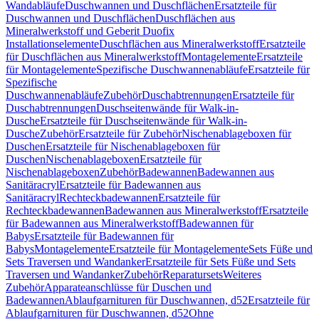
Wandabläufe
Duschwannen und Duschflächen
Ersatzteile für
Duschwannen und Duschflächen
Duschflächen aus
Mineralwerkstoff und Geberit Duofix
Installationselemente
Duschflächen aus Mineralwerkstoff
Ersatzteile
für Duschflächen aus Mineralwerkstoff
Montagelemente
Ersatzteile
für Montagelemente
Spezifische Duschwannenabläufe
Ersatzteile für
Spezifische
Duschwannenabläufe
Zubehör
Duschabtrennungen
Ersatzteile für
Duschabtrennungen
Duschseitenwände für Walk-in-
Dusche
Ersatzteile für Duschseitenwände für Walk-in-
Dusche
Zubehör
Ersatzteile für Zubehör
Nischenablageboxen für
Duschen
Ersatzteile für Nischenablageboxen für
Duschen
Nischenablageboxen
Ersatzteile für
Nischenablageboxen
Zubehör
Badewannen
Badewannen aus
Sanitäracryl
Ersatzteile für Badewannen aus
Sanitäracryl
Rechteckbadewannen
Ersatzteile für
Rechteckbadewannen
Badewannen aus Mineralwerkstoff
Ersatzteile
für Badewannen aus Mineralwerkstoff
Badewannen für
Babys
Ersatzteile für Badewannen für
Babys
Montagelemente
Ersatzteile für Montagelemente
Sets Füße und
Sets Traversen und Wandanker
Ersatzteile für Sets Füße und Sets
Traversen und Wandanker
Zubehör
Reparatursets
Weiteres
Zubehör
Apparateanschlüsse für Duschen und
Badewannen
Ablaufgarnituren für Duschwannen, d52
Ersatzteile für
Ablaufgarnituren für Duschwannen, d52
Ohne