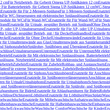
12 cm
Für Netzbetrieb, für Geberit Omega UP-Spülkästen 12 cm
Ersatzt
ür Für Batteriebetrieb, für Geberit Sigma UP-Spülkästen 12 cm
WC-Steue
g
Ersatzteile für Für 2-Mengen-Spülung
Für 1-Mengen-Spülung
Ersatzte
ts
Für WC-Steuerungen mit elektronischer Spülauslösung
Ersatzteile f
ärmodule für WCs
Für Wand-WCs
Ersatzteile für Für Wand-WCs
Für Sta
ülrand
Ersatzteile für Urinale, gespülter Betrieb, mit Spülrand
Ohne Deck
P- oder UP-Urinalsteuerung
Ersatzteile für Für AP- oder UP-Urinalste
 für Urinale, gespülter Betrieb, mit / für Deckel
Spülrandlos
Ersatzteile f
eckel
Ersatzteile für Ohne Deckel
Urinaltrennwände
Ersatzteile für Uri
le für Urinaltrennwände aus Glas
Urinaltrennwände aus Sanitärkeramik
nd Siphonzubehör
Spülrohre, Spülbögen und Übergänge
Ersatzteile fü
schlüsse
Urinalsteuerungen
Unterputz
Ersatzteile für Unterputz
Mit elekt
betrieb
Ersatzteile für Mit elektronischer Spülauslösung, Batteriebetrieb
auslösung, Netzbetrieb
Ersatzteile für Mit elektronischer Spülauslösung,
iebetrieb
Zubehör
Ersatzteile für Zubehör
Rohbau- und Austauschsets
Ers
atten
Für externe Steuerungen
Sonstiges Zubehör
Bedienhilfen
Apparate
Siphons
Ersatzteile für Siphons
Anschlussbögen
Ersatzteile für Anschlu
verlängerungen
Ersatzteile für Spülbogenverlängerungen
Anschlüsse a
ren für Urinale
Urinalsiphons
Ersatzteile für Urinalsiphons
Schneckensip
- und Spülbogenverlängerungen
Ersatzteile für Spülrohr- und Spülbog
fgarnituren für Bidets
Ersatzteile für Ablaufgarnituren für Bidets
Rohrb
schlüsse
Dichtungen
Löthülsen
Ersatzteile für Löthülsen
Waschplatz
Wasc
elwaschtische
Ersatzteile für Möbelwaschtische
Aufsatzwaschtische
Ers
albeinbauwaschtische
Ersatzteile für Halbeinbauwaschtische
Einbauwasc
htische
Eckwaschtische
Waschtische Comfort
Waschtische für Kinder
Ers