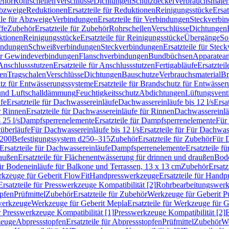
ehör
Rohrschellen
Verschlüsse
Dichtungen
Schutzdeckel
Verbrauchsmater
Abzweige
Reduktionen
Ersatzteile für Reduktionen
Reinigungsstücke
Ersat
ile für Abzweige
Verbindungen
Ersatzteile für Verbindungen
Steckverbi
ffe
Zubehör
Ersatzteile für Zubehör
Rohrschellen
Verschlüsse
Dichtungen
ktionen
Reinigungsstücke
Ersatzteile für Reinigungsstücke
Übergänge
So
bindungen
Schweißverbindungen
Steckverbindungen
Ersatzteile für Ste
für Gewindeverbindungen
Flanschverbindungen
Bundbüchsen
Apparatean
Anschlussstutzen
Ersatzteile für Anschlussstutzen
Fertigabläufe
Ersatzteil
len
Tragschalen
Verschlüsse
Dichtungen
Bauschutze
Verbrauchsmaterial
Br
tz für Entwässerungssysteme
Ersatzteile für Brandschutz für Entwässe
und Luftschalldämmung
Feuchtigkeitsschutz
Abdichtungen
Lüftungsvent
fe
Ersatzteile für Dachwassereinläufe
Dachwassereinläufe bis 12 l/s
Ersa
r Rinnen
Ersatzteile für Dachwassereinläufe für Rinnen
Dachwassereinläu
 25 l/s
Dampfsperrenelemente
Ersatzteile für Dampfsperrenelemente
Für 
tüberläufe
Für Dachwassereinläufe bis 12 l/s
Ersatzteile für Für Dachwass
–200
Befestigungssystem d250–315
Zubehör
Ersatzteile für Zubehör
Für 
Ersatzteile für Dachwassereinläufe
Dampfsperrenelemente
Ersatzteile 
raußen
Ersatzteile für Flächenentwässerung für drinnen und draußen
Bode
für Bodeneinläufe für Balkone und Terrassen, 13 x 13 cm
Zubehör
Ersatz
erkzeuge für Geberit FlowFit
Handpresswerkzeuge
Ersatzteile für Hand
Ersatzteile für Presswerkzeuge Kompatibilität [2]
Rohrbearbeitungswer
opfen
Prüfmittel
Zubehör
Ersatzteile für Zubehör
Werkzeuge für Geberit P
swerkzeuge
Werkzeuge für Geberit Mepla
Ersatzteile für Werkzeuge für 
ür Presswerkzeuge Kompatibilität [1]
Presswerkzeuge Kompatibilität [2]
E
zeuge
Abpressstopfen
Ersatzteile für Abpressstopfen
Prüfmittel
Zubehör
We