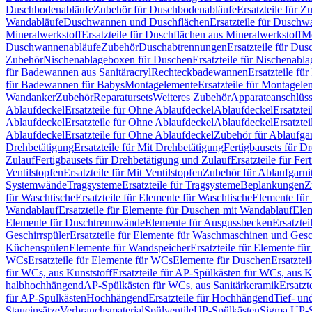
Duschbodenabläufe
Zubehör für Duschbodenabläufe
Ersatzteile für 
Wandabläufe
Duschwannen und Duschflächen
Ersatzteile für Dusch
Mineralwerkstoff
Ersatzteile für Duschflächen aus Mineralwerkstoff
Mo
Duschwannenabläufe
Zubehör
Duschabtrennungen
Ersatzteile für Du
Zubehör
Nischenablageboxen für Duschen
Ersatzteile für Nischenab
für Badewannen aus Sanitäracryl
Rechteckbadewannen
Ersatzteile f
für Badewannen für Babys
Montagelemente
Ersatzteile für Montagele
Wandanker
Zubehör
Reparatursets
Weiteres Zubehör
Apparateanschlüs
Ablaufdeckel
Ersatzteile für Ohne Ablaufdeckel
Ablaufdeckel
Ersatzte
Ablaufdeckel
Ersatzteile für Ohne Ablaufdeckel
Ablaufdeckel
Ersatzte
Ablaufdeckel
Ersatzteile für Ohne Ablaufdeckel
Zubehör für Ablaufga
Drehbetätigung
Ersatzteile für Mit Drehbetätigung
Fertigbausets für D
Zulauf
Fertigbausets für Drehbetätigung und Zulauf
Ersatzteile für Fe
Ventilstopfen
Ersatzteile für Mit Ventilstopfen
Zubehör für Ablaufgarn
Systemwände
Tragsysteme
Ersatzteile für Tragsysteme
Beplankungen
Z
für Waschtische
Ersatzteile für Elemente für Waschtische
Elemente für 
Wandablauf
Ersatzteile für Elemente für Duschen mit Wandablauf
Ele
Elemente für Duschtrennwände
Elemente für Ausgussbecken
Ersatzte
Geschirrspüler
Ersatzteile für Elemente für Waschmaschinen und Gesc
Küchenspülen
Elemente für Wandspeicher
Ersatzteile für Elemente fü
WCs
Ersatzteile für Elemente für WCs
Elemente für Duschen
Ersatztei
für WCs, aus Kunststoff
Ersatzteile für AP-Spülkästen für WCs, aus K
halbhochhängend
AP-Spülkästen für WCs, aus Sanitärkeramik
Ersatzt
für AP-Spülkästen
Hochhängend
Ersatzteile für Hochhängend
Tief- u
Staueinsätze
Verbrauchsmaterial
Spülventile
UP-Spülkästen
Sigma UP-S