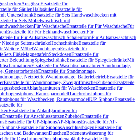
sgussbecken
Ausgüsse
Ersatzteile für
tzteile für Säulen
Halbsäulen
Ersatzteile für
mit Unterschrank
Ersatzteile für Sets Handwaschbecken mit
tzteile für Sets Möbelwaschtisch mit
 Handwaschbecken
Für Waschtische
Ersatzteile für Für Waschtische
Für
ken
Ersatzteile für Für Eckhandwaschbecken
Für
atzteile für Für Aufsatzwaschtisch Schalenform
Für Aufsatzwaschtisch
ür Niedrige Seitenschränke
Hochschränke
Ersatzteile für
für Weitere Möbel
Wandablagen
Ersatzteile für
fe
Sets Füße
Magnettafeln
Steckdosen
Ersatzteile für
ierter Beleuchtung
Spiegelschränke
Ersatzteile für Spiegelschränke
Mit
htischarmaturen
Ersatzteile für Waschtischarmaturen
Standmontage,
, Generatorbetrieb
Ersatzteile für Standmontage,
andmontage, Netzbetrieb
Wandmontage, Batteriebetrieb
Ersatzteile für
er
Ersatzteile für Wandmontage, Zweigriffmischer
Zubehör
Ersatzteile
Ausgussbecken
Ablaufgarnituren für Waschbecken
Ersatzteile für
 Rohrbogensiphons, Raumsparmodell
Tauchrohrsiphons für
rohrsiphons für Waschbecken, Raumsparmodell
UP-Siphons
Ersatzteile
satzteile für
ecken
Ersatzteile für Ablaufgarnituren für
en
Ersatzteile für Anschlussstutzen
Zubehör
Ersatzteile für
ns
Ersatzteile für UP-Siphons
AP-Siphons
Ersatzteile für AP-
n
Siphons
Ersatzteile für Siphons
Anschlussbögen
Ersatzteile für
uschen und Badewannen
Duschen
Bodenentwässerung für
behör für Duschrinnen
Duschbodenabläufe
Ersatzteile für