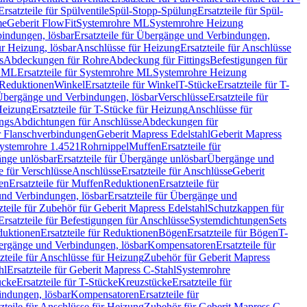
Ersatzteile für Spülventile
Spül-Stopp-Spülung
Ersatzteile für Spül-
me
Geberit FlowFit
Systemrohre ML
Systemrohre Heizung
indungen, lösbar
Ersatzteile für Übergänge und Verbindungen,
r Heizung, lösbar
Anschlüsse für Heizung
Ersatzteile für Anschlüsse
s
Abdeckungen für Rohre
Abdeckung für Fittings
Befestigungen für
e ML
Ersatzteile für Systemrohre ML
Systemrohre Heizung
r Reduktionen
Winkel
Ersatzteile für Winkel
T-Stücke
Ersatzteile für T-
r Übergänge und Verbindungen, lösbar
Verschlüsse
Ersatzteile für
Heizung
Ersatzteile für T-Stücke für Heizung
Anschlüsse für
ngs
Abdichtungen für Anschlüsse
Abdeckungen für
r Flanschverbindungen
Geberit Mapress Edelstahl
Geberit Mapress
 Systemrohre 1.4521
Rohrnippel
Muffen
Ersatzteile für
nge unlösbar
Ersatzteile für Übergänge unlösbar
Übergänge und
le für Verschlüsse
Anschlüsse
Ersatzteile für Anschlüsse
Geberit
en
Ersatzteile für Muffen
Reduktionen
Ersatzteile für
nd Verbindungen, lösbar
Ersatzteile für Übergänge und
zteile für Zubehör für Geberit Mapress Edelstahl
Schutzkappen für
Ersatzteile für Befestigungen für Anschlüsse
Systemdichtungen
Sets
duktionen
Ersatzteile für Reduktionen
Bögen
Ersatzteile für Bögen
T-
bergänge und Verbindungen, lösbar
Kompensatoren
Ersatzteile für
zteile für Anschlüsse für Heizung
Zubehör für Geberit Mapress
hl
Ersatzteile für Geberit Mapress C-Stahl
Systemrohre
ücke
Ersatzteile für T-Stücke
Kreuzstücke
Ersatzteile für
indungen, lösbar
Kompensatoren
Ersatzteile für
zteile für Anschlüsse für Heizung
Zubehör für Geberit Mapress C-