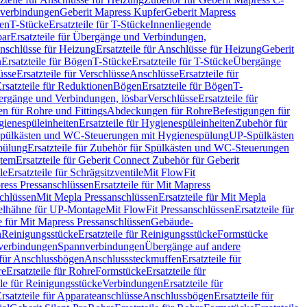
hverbindungen
Geberit Mapress Kupfer
Geberit Mapress
gen
T-Stücke
Ersatzteile für T-Stücke
Innenliegende
bar
Ersatzteile für Übergänge und Verbindungen,
nschlüsse für Heizung
Ersatzteile für Anschlüsse für Heizung
Geberit
n
Ersatzteile für Bögen
T-Stücke
Ersatzteile für T-Stücke
Übergänge
üsse
Ersatzteile für Verschlüsse
Anschlüsse
Ersatzteile für
rsatzteile für Reduktionen
Bögen
Ersatzteile für Bögen
T-
bergänge und Verbindungen, lösbar
Verschlüsse
Ersatzteile für
n für Rohre und Fittings
Abdeckungen für Rohre
Befestigungen für
ienespüleinheiten
Ersatzteile für Hygienespüleinheiten
Zubehör für
r Spülkästen und WC-Steuerungen mit Hygienespülung
UP-Spülkästen
pülung
Ersatzteile für Zubehör für Spülkästen und WC-Steuerungen
stem
Ersatzteile für Geberit Connect Zubehör für Geberit
le
Ersatzteile für Schrägsitzventile
Mit FlowFit
ress Pressanschlüssen
Ersatzteile für Mit Mapress
schlüssen
Mit Mepla Pressanschlüssen
Ersatzteile für Mit Mepla
gelhähne für UP-Montage
Mit FlowFit Pressanschlüssen
Ersatzteile für
le für Mit Mapress Pressanschlüssen
Gebäude-
n
Reinigungsstücke
Ersatzteile für Reinigungsstücke
Formstücke
ckverbindungen
Spannverbindungen
Übergänge auf andere
e für Anschlussbögen
Anschlusssteckmuffen
Ersatzteile für
re
Ersatzteile für Rohre
Formstücke
Ersatzteile für
ile für Reinigungsstücke
Verbindungen
Ersatzteile für
rsatzteile für Apparateanschlüsse
Anschlussbögen
Ersatzteile für