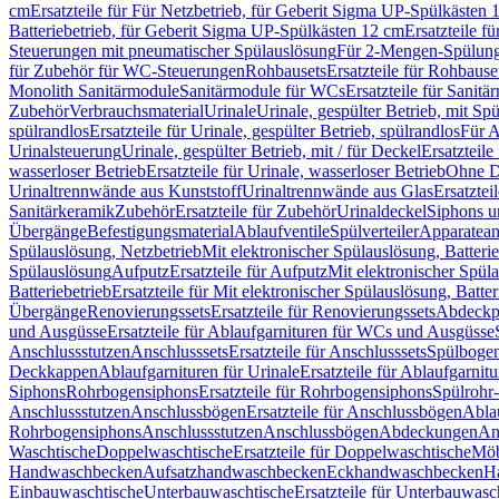
cm
Ersatzteile für Für Netzbetrieb, für Geberit Sigma UP-Spülkästen 
Batteriebetrieb, für Geberit Sigma UP-Spülkästen 12 cm
Ersatzteile f
Steuerungen mit pneumatischer Spülauslösung
Für 2-Mengen-Spülun
für Zubehör für WC-Steuerungen
Rohbausets
Ersatzteile für Rohbause
Monolith Sanitärmodule
Sanitärmodule für WCs
Ersatzteile für Sanit
Zubehör
Verbrauchsmaterial
Urinale
Urinale, gespülter Betrieb, mit Sp
spülrandlos
Ersatzteile für Urinale, gespülter Betrieb, spülrandlos
Für A
Urinalsteuerung
Urinale, gespülter Betrieb, mit / für Deckel
Ersatzteile
wasserloser Betrieb
Ersatzteile für Urinale, wasserloser Betrieb
Ohne D
Urinaltrennwände aus Kunststoff
Urinaltrennwände aus Glas
Ersatztei
Sanitärkeramik
Zubehör
Ersatzteile für Zubehör
Urinaldeckel
Siphons u
Übergänge
Befestigungsmaterial
Ablaufventile
Spülverteiler
Apparatean
Spülauslösung, Netzbetrieb
Mit elektronischer Spülauslösung, Batterie
Spülauslösung
Aufputz
Ersatzteile für Aufputz
Mit elektronischer Spül
Batteriebetrieb
Ersatzteile für Mit elektronischer Spülauslösung, Batter
Übergänge
Renovierungssets
Ersatzteile für Renovierungssets
Abdeckpl
und Ausgüsse
Ersatzteile für Ablaufgarnituren für WCs und Ausgüsse
Anschlussstutzen
Anschlusssets
Ersatzteile für Anschlusssets
Spülbogen
Deckkappen
Ablaufgarnituren für Urinale
Ersatzteile für Ablaufgarnitu
Siphons
Rohrbogensiphons
Ersatzteile für Rohrbogensiphons
Spülrohr
Anschlussstutzen
Anschlussbögen
Ersatzteile für Anschlussbögen
Ablau
Rohrbogensiphons
Anschlussstutzen
Anschlussbögen
Abdeckungen
An
Waschtische
Doppelwaschtische
Ersatzteile für Doppelwaschtische
Möb
Handwaschbecken
Aufsatzhandwaschbecken
Eckhandwaschbecken
H
Einbauwaschtische
Unterbauwaschtische
Ersatzteile für Unterbauwasc