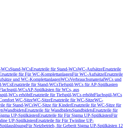
nd-WCs
Stand-WCs
Ersatzteile für Stand-WCs
WC-Aufsätze
Ersatzteile
Ersatzteile für Für WC-Komplettanlagen
Für WC-Aufsätze
Ersatzteile
fsätze und WC-Komplettanlagen
WCs
Verbrauchsmaterial
WCs und
d-WCs
Ersatzteile für Stand-WCs
Tiefspül-WCs für AP-Spülkasten
r Flachspül-WCs
AP-Spülkästen für WCs, aus
fspül-WCs erhöht
Ersatzteile für Tiefspül-WCs erhöht
Flachspül-WCs
r Comfort WC-Sitze
WC-Sitze
Ersatzteile für WC-Sitze
WC-
eile für Stand-WCs
WC-Sitze für Kinder
Ersatzteile für WC-Sitze für
ts
Wandbidets
Ersatzteile für Wandbidets
Standbidets
Ersatzteile für
Sigma UP-Spülkästen
Ersatzteile für Für Sigma UP-Spülkästen
Für
line UP-Spülkästen
Ersatzteile für Für Twinline UP-
 Spülauslösung
Für Netzbetrieb, für Geberit Sigma UP-Spülkästen 12