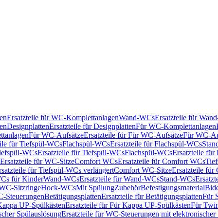
en
Ersatzteile für WC-Komplettanlagen
Wand-WCs
Ersatzteile für Wa
ken
Designplatten
Ersatzteile für Designplatten
Für WC-Komplettanlagen
tanlagen
Für WC-Aufsätze
Ersatzteile für Für WC-Aufsätze
Für WC-Au
eile für Tiefspül-WCs
Flachspül-WCs
Ersatzteile für Flachspül-WCs
Stan
iefspül-WCs
Ersatzteile für Tiefspül-WCs
Flachspül-WCs
Ersatzteile fü
Ersatzteile für WC-Sitze
Comfort WCs
Ersatzteile für Comfort WCs
Tie
rsatzteile für Tiefspül-WCs verlängert
Comfort WC-Sitze
Ersatzteile fü
WCs für Kinder
Wand-WCs
Ersatzteile für Wand-WCs
Stand-WCs
Ersatzt
r WC-Sitzringe
Hock-WCs
Mit Spülung
Zubehör
Befestigungsmaterial
Bide
C-Steuerungen
Betätigungsplatten
Ersatzteile für Betätigungsplatten
Für 
Kappa UP-Spülkästen
Ersatzteile für Für Kappa UP-Spülkästen
Für Twin
scher Spülauslösung
Ersatzteile für WC-Steuerungen mit elektronischer