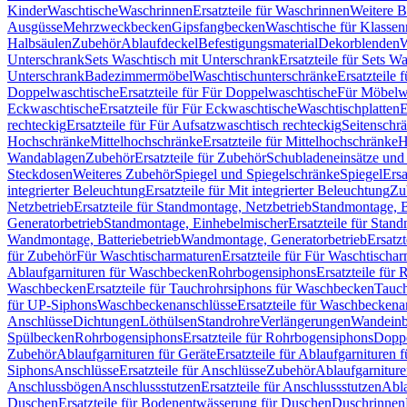
Kinder
Waschtische
Waschrinnen
Ersatzteile für Waschrinnen
Weitere 
Ausgüsse
Mehrzweckbecken
Gipsfangbecken
Waschtische für Klasse
Halbsäulen
Zubehör
Ablaufdeckel
Befestigungsmaterial
Dekorblenden
W
Unterschrank
Sets Waschtisch mit Unterschrank
Ersatzteile für Sets W
Unterschrank
Badezimmermöbel
Waschtischunterschränke
Ersatzteile 
Doppelwaschtische
Ersatzteile für Für Doppelwaschtische
Für Möbelw
Eckwaschtische
Ersatzteile für Für Eckwaschtische
Waschtischplatten
E
rechteckig
Ersatzteile für Für Aufsatzwaschtisch rechteckig
Seitenschr
Hochschränke
Mittelhochschränke
Ersatzteile für Mittelhochschränke
H
Wandablagen
Zubehör
Ersatzteile für Zubehör
Schubladeneinsätze un
Steckdosen
Weiteres Zubehör
Spiegel und Spiegelschränke
Spiegel
Ersa
integrierter Beleuchtung
Ersatzteile für Mit integrierter Beleuchtung
Zu
Netzbetrieb
Ersatzteile für Standmontage, Netzbetrieb
Standmontage, Ba
Generatorbetrieb
Standmontage, Einhebelmischer
Ersatzteile für Stan
Wandmontage, Batteriebetrieb
Wandmontage, Generatorbetrieb
Ersatz
für Zubehör
Für Waschtischarmaturen
Ersatzteile für Für Waschtischa
Ablaufgarnituren für Waschbecken
Rohrbogensiphons
Ersatzteile für
Waschbecken
Ersatzteile für Tauchrohrsiphons für Waschbecken
Tauch
für UP-Siphons
Waschbeckenanschlüsse
Ersatzteile für Waschbeckena
Anschlüsse
Dichtungen
Löthülsen
Standrohre
Verlängerungen
Wandeinb
Spülbecken
Rohrbogensiphons
Ersatzteile für Rohrbogensiphons
Dopp
Zubehör
Ablaufgarnituren für Geräte
Ersatzteile für Ablaufgarnituren 
Siphons
Anschlüsse
Ersatzteile für Anschlüsse
Zubehör
Ablaufgarnitur
Anschlussbögen
Anschlussstutzen
Ersatzteile für Anschlussstutzen
Abla
Duschen
Ersatzteile für Bodenentwässerung für Duschen
Duschrinnen