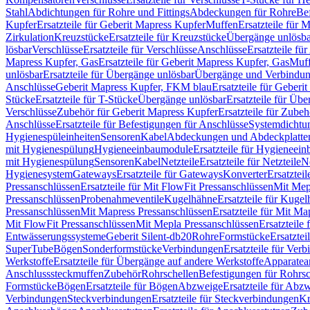
Stahl
Abdichtungen für Rohre und Fittings
Abdeckungen für Rohre
Be
Kupfer
Ersatzteile für Geberit Mapress Kupfer
Muffen
Ersatzteile für 
Zirkulation
Kreuzstücke
Ersatzteile für Kreuzstücke
Übergänge unlösba
lösbar
Verschlüsse
Ersatzteile für Verschlüsse
Anschlüsse
Ersatzteile fü
Mapress Kupfer, Gas
Ersatzteile für Geberit Mapress Kupfer, Gas
Muf
unlösbar
Ersatzteile für Übergänge unlösbar
Übergänge und Verbindun
Anschlüsse
Geberit Mapress Kupfer, FKM blau
Ersatzteile für Geber
Stücke
Ersatzteile für T-Stücke
Übergänge unlösbar
Ersatzteile für Üb
Verschlüsse
Zubehör für Geberit Mapress Kupfer
Ersatzteile für Zube
Anschlüsse
Ersatzteile für Befestigungen für Anschlüsse
Systemdichtu
Hygienespüleinheiten
Sensoren
Kabel
Abdeckungen und Abdeckplatte
mit Hygienespülung
Hygieneeinbaumodule
Ersatzteile für Hygieneei
mit Hygienespülung
Sensoren
Kabel
Netzteile
Ersatzteile für Netzteile
N
Hygienesystem
Gateways
Ersatzteile für Gateways
Konverter
Ersatzteil
Pressanschlüssen
Ersatzteile für Mit FlowFit Pressanschlüssen
Mit Mep
Pressanschlüssen
Probenahmeventile
Kugelhähne
Ersatzteile für Kuge
Pressanschlüssen
Mit Mapress Pressanschlüssen
Ersatzteile für Mit Ma
Mit FlowFit Pressanschlüssen
Mit Mepla Pressanschlüssen
Ersatzteile
Entwässerungssysteme
Geberit Silent-db20
Rohre
Formstücke
Ersatztei
SuperTube
Bögen
Sonderformstücke
Verbindungen
Ersatzteile für Ver
Werkstoffe
Ersatzteile für Übergänge auf andere Werkstoffe
Apparatea
Anschlusssteckmuffen
Zubehör
Rohrschellen
Befestigungen für Rohrsc
Formstücke
Bögen
Ersatzteile für Bögen
Abzweige
Ersatzteile für Abz
Verbindungen
Steckverbindungen
Ersatzteile für Steckverbindungen
Kr