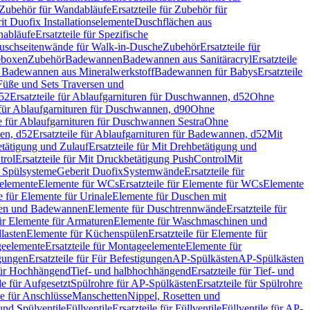
Zubehör für Wandabläufe
Ersatzteile für Zubehör für
t Duofix Installationselemente
Duschflächen aus
nabläufe
Ersatzteile für Spezifische
 Duschseitenwände für Walk-in-Dusche
Zubehör
Ersatzteile für
geboxen
Zubehör
Badewannen
Badewannen aus Sanitäracryl
Ersatzteile
ür Badewannen aus Mineralwerkstoff
Badewannen für Babys
Ersatzteile
s Füße und Sets Traversen und
d52
Ersatzteile für Ablaufgarnituren für Duschwannen, d52
Ohne
e für Ablaufgarnituren für Duschwannen, d90
Ohne
le für Ablaufgarnituren für Duschwannen Sestra
Ohne
en, d52
Ersatzteile für Ablaufgarnituren für Badewannen, d52
Mit
tätigung und Zulauf
Ersatzteile für Mit Drehbetätigung und
trol
Ersatzteile für Mit Druckbetätigung PushControl
Mit
d Spülsysteme
Geberit Duofix
Systemwände
Ersatzteile für
eelemente
Elemente für WCs
Ersatzteile für Elemente für WCs
Elemente
le für Elemente für Urinale
Elemente für Duschen mit
chen und Badewannen
Elemente für Duschtrennwände
Ersatzteile für
für Elemente für Armaturen
Elemente für Waschmaschinen und
llasten
Elemente für Küchenspülen
Ersatzteile für Elemente für
eelemente
Ersatzteile für Montageelemente
Elemente für
gungen
Ersatzteile für Für Befestigungen
AP-Spülkästen
AP-Spülkästen
 für Hochhängend
Tief- und halbhochhängend
Ersatzteile für Tief- und
le für Aufgesetzt
Spülrohre für AP-Spülkästen
Ersatzteile für Spülrohre
le für Anschlüsse
Manschetten
Nippel, Rosetten und
und Spülventile
Füllventile
Ersatzteile für Füllventile
Füllventile für AP-