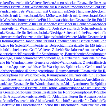
Becken
Ersatzteile für Weitere Becken
Ausgussbecken
Ersatzteile für Au
nräume
Ersatzteile für Waschtische für Klassenräume
Zubehör
Säulen
Ersa
andablagen
Sets Waschtisch mit Unterschrank
Sets Handwaschbecken 
aschtisch mit Unterschrank
Sets Möbelwaschtisch mit Unterschrank
Ersa
für Waschtischunterschränke
Für Handwaschbecken
Ersatzteile für Für
aschtische
Ersatzteile für Für Möbelwaschtische
Für Eckhandwaschbec
rsatzteile für Waschtischplatten
Für Aufsatzwaschtisch Schalenform
Ers
änke
Ersatzteile für Seitenschränke
Niedrige Seitenschränke
Ersatzteile f
ängeschränke
Ersatzteile für Hängeschränke
Weitere Möbel
Ersatzteile 
d Ordnungsboxen
Handtuchhalter und Handtuchhaken
Lichtelemente
Grif
tzteile für Spiegel
Mit integrierter Beleuchtung
Ersatzteile für Mit integr
behör
Lichtelemente
Griffe
Weiteres Zubehör
Steckdosen
Armaturen
Wasc
tteriebetrieb
Ersatzteile für Standmontage, Batteriebetrieb
Standmontage
dmontage, Einhebelmischer
Wandmontage, Netzbetrieb
Ersatzteile für W
teile für Wandmontage, Generatorbetrieb
Wandmontage, Zweigriffmisch
rmaturen
Apparateanschlüsse für Waschplatz, Spülbecken, Geräte und 
 Rohrbogensiphons
Rohrbogensiphons, Raumsparmodell
Ersatzteile für
rohrsiphons für Waschbecken, Raumsparmodell
Ersatzteile für Tauch
nschlüsse
Anschlussstutzen
Anschlussbögen
Abdeckungen
Anschlüsse
Er
aukästen
Ersatzteile für Wandeinbaukästen
Ablaufgarnituren für Spülb
elkammersiphons
Ersatzteile für Doppelkammersiphons
Anschlussstutz
für Geräte
Rohrbogensiphons
Ersatzteile für Rohrbogensiphons
UP-Sipho
en für Ausgussbecken
Ersatzteile für Ablaufgarnituren für Ausgussbecke
ufventile
Ersatzteile für Ablaufventile
Zubehör
Ersatzteile für Zubehör
D
Ersatzteile für Duschrinnen
Zubehör für Duschrinnen
Ersatzteile für Zu