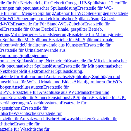
eile für Für Netzbetrieb, für Geberit Omega UP-Spülkästen 12 cm
Für
rungen mit pneumatischer Spülauslösung
Ersatzteile für WC-
ile für Für 1-Mengen-Spülung
Zubehör für WC-Steuerungen
Ersatzteile
ür Für WC-Steuerungen mit elektronischer Spülauslösung
Geberit
nd-WCs
Ersatzteile für Für Stand-WCs
Zubehör
Ersatzteile für
el
Ersatzteile für Ohne Deckel
Urinale, gespülter Betrieb,
uerung
Mit integrierter Urinalsteuerung
Ersatzteile für Mit integrierter
ür Spülrandlos
Mit Spülrand
Ersatzteile für Mit Spülrand
Urinale,
naltrennwände
Urinaltrennwände aus Kunststoff
Ersatzteile für
Ersatzteile für Urinaltrennwände aus
r Spülrohre, Spülbögen und
ronischer Spülauslösung, Netzbetrieb
Ersatzteile für Mit elektronischer
Mit pneumatischer Spülauslösung
Ersatzteile für Mit pneumatischer
 Netzbetrieb
Mit elektronischer Spülauslösung,
atzteile für Rohbau- und Austauschsets
Spülrohre, Spülbögen und
anschlüsse für WCs, Urinale und Bidets
Ablaufgarnituren für WCs
ssbögen
Anschlussstutzen
Ersatzteile für
us PVC
Ersatzteile für Anschlüsse aus PVC
Manschetten und
hons
Ersatzteile für Schneckensiphons
UP-Siphons
Ersatzteile für UP-
enverlängerungen
Anschlussstutzen
Ersatzteile für
ogensiphons
Ersatzteile für
htische
Waschtische
Ersatzteile für
atzteile für Aufsatzwaschtische
Handwaschbecken
Ersatzteile für
htische
Ersatzteile für
atzteile für Waschtische für