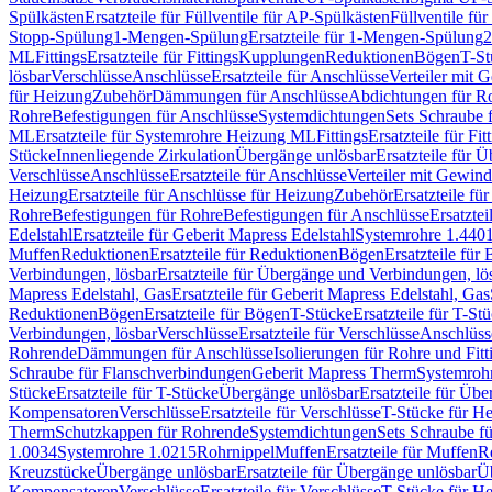
Spülkästen
Ersatzteile für Füllventile für AP-Spülkästen
Füllventile fü
Stopp-Spülung
1-Mengen-Spülung
Ersatzteile für 1-Mengen-Spülung
2
ML
Fittings
Ersatzteile für Fittings
Kupplungen
Reduktionen
Bögen
T-St
lösbar
Verschlüsse
Anschlüsse
Ersatzteile für Anschlüsse
Verteiler mit 
für Heizung
Zubehör
Dämmungen für Anschlüsse
Abdichtungen für Ro
Rohre
Befestigungen für Anschlüsse
Systemdichtungen
Sets Schraube 
ML
Ersatzteile für Systemrohre Heizung ML
Fittings
Ersatzteile für Fit
Stücke
Innenliegende Zirkulation
Übergänge unlösbar
Ersatzteile für 
Verschlüsse
Anschlüsse
Ersatzteile für Anschlüsse
Verteiler mit Gewin
Heizung
Ersatzteile für Anschlüsse für Heizung
Zubehör
Ersatzteile fü
Rohre
Befestigungen für Rohre
Befestigungen für Anschlüsse
Ersatzte
Edelstahl
Ersatzteile für Geberit Mapress Edelstahl
Systemrohre 1.440
Muffen
Reduktionen
Ersatzteile für Reduktionen
Bögen
Ersatzteile für
Verbindungen, lösbar
Ersatzteile für Übergänge und Verbindungen, lö
Mapress Edelstahl, Gas
Ersatzteile für Geberit Mapress Edelstahl, Gas
Reduktionen
Bögen
Ersatzteile für Bögen
T-Stücke
Ersatzteile für T-St
Verbindungen, lösbar
Verschlüsse
Ersatzteile für Verschlüsse
Anschlüss
Rohrende
Dämmungen für Anschlüsse
Isolierungen für Rohre und Fitt
Schraube für Flanschverbindungen
Geberit Mapress Therm
Systemroh
Stücke
Ersatzteile für T-Stücke
Übergänge unlösbar
Ersatzteile für Üb
Kompensatoren
Verschlüsse
Ersatzteile für Verschlüsse
T-Stücke für H
Therm
Schutzkappen für Rohrende
Systemdichtungen
Sets Schraube f
1.0034
Systemrohre 1.0215
Rohrnippel
Muffen
Ersatzteile für Muffen
R
Kreuzstücke
Übergänge unlösbar
Ersatzteile für Übergänge unlösbar
Üb
Kompensatoren
Verschlüsse
Ersatzteile für Verschlüsse
T-Stücke für H