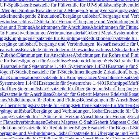
r UP-Spülkästen
Ersatzteile für Füllventile für UP-Spülkästen
Spülventile
-Mengen-Spülung
Ersatzteile für 2-Mengen-Spülung
Versorgungssyste
ücke
Innenliegende Zirkulation
Übergänge unlösbar
Übergänge und Verb
Gewindeanschluss
T-Stücke für Heizung
Übergänge und Verbindungen fü
hre und Fittings
Abdichtungen für Anschlüsse
Abdichtungen für Fitting
für Flanschverbindungen
Verbrauchsmaterial
Geberit Mepla
Systemrohr
tings
Kupplungen
Ersatzteile für Kupplungen
Reduktionen
Ersatzteile fü
Übergänge unlösbar
Übergänge und Verbindungen, lösbar
Ersatzteile fü
deanschluss
Ersatzteile für Verteiler mit Gewindeanschluss
T-Stücke für 
r Zubehör
Dämmungen für Anschlüsse
Abdichtungen für Rohre und Fitti
ile für Befestigungen für Anschlüsse
Systemdichtungen
Sets Schraube fü
1
Ersatzteile für Systemrohre 1.4401
Systemrohre 1.4521
Ersatzteile für
 Bögen
T-Stücke
Ersatzteile für T-Stücke
Innenliegende Zirkulation
Übergä
sbar
Kompensatoren
Ersatzteile für Kompensatoren
Verschlüsse
Ersatztei
Systemrohre 1.4401
Ersatzteile für Systemrohre 1.4401
Rohrnippel
Muff
ücke
Übergänge unlösbar
Ersatzteile für Übergänge unlösbar
Übergänge u
e
Ersatzteile für Anschlüsse
Zubehör für Geberit Mapress Edelstahl
Ersat
ings
Abdichtungen für Rohre und Fittings
Befestigungen für Anschlüsse
re Therm
Fittings
Ersatzteile für Fittings
Muffen
Ersatzteile für Muffen
Re
ergänge unlösbar
Übergänge und Verbindungen, lösbar
Ersatzteile für Ü
eizung
Ersatzteile für T-Stücke für Heizung
Anschlüsse für Heizung
Ersat
ür Flanschverbindungen
Geberit Mapress C-Stahl
Geberit Mapress C-Sta
eduktionen
Ersatzteile für Reduktionen
Bögen
Ersatzteile für Bögen
T-St
ergänge und Verbindungen, lösbar
Ersatzteile für Übergänge und Verb
eizung
Ersatzteile für T-Stücke für Heizung
Anschlüsse für Heizung
Ersat