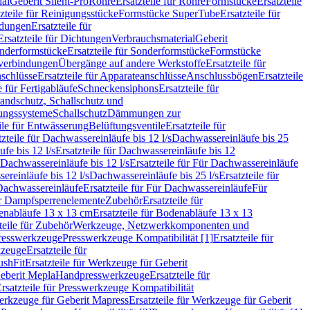
ial
Geberit Silent-Pro
Rohre
Ersatzteile für Rohre
Formstücke
Ersatzteile
zteile für Reinigungsstücke
Formstücke SuperTube
Ersatzteile für
ndungen
Ersatzteile für
Ersatzteile für Dichtungen
Verbrauchsmaterial
Geberit
nderformstücke
Ersatzteile für Sonderformstücke
Formstücke
ckverbindungen
Übergänge auf andere Werkstoffe
Ersatzteile für
schlüsse
Ersatzteile für Apparateanschlüsse
Anschlussbögen
Ersatzteile
e für Fertigabläufe
Schneckensiphons
Ersatzteile für
andschutz, Schallschutz und
rungssysteme
Schallschutz
Dämmungen zur
ile für Entwässerung
Belüftungsventile
Ersatzteile für
tzteile für Dachwassereinläufe bis 12 l/s
Dachwassereinläufe bis 25
fe bis 12 l/s
Ersatzteile für Dachwassereinläufe bis 12
Dachwassereinläufe bis 12 l/s
Ersatzteile für Für Dachwassereinläufe
ereinläufe bis 12 l/s
Dachwassereinläufe bis 25 l/s
Ersatzteile für
Dachwassereinläufe
Ersatzteile für Für Dachwassereinläufe
Für
für Dampfsperrenelemente
Zubehör
Ersatzteile für
nabläufe 13 x 13 cm
Ersatzteile für Bodenabläufe 13 x 13
teile für Zubehör
Werkzeuge, Netzwerkkomponenten und
presswerkzeuge
Presswerkzeuge Kompatibilität [1]
Ersatzteile für
kzeuge
Ersatzteile für
ushFit
Ersatzteile für Werkzeuge für Geberit
Geberit Mepla
Handpresswerkzeuge
Ersatzteile für
rsatzteile für Presswerkzeuge Kompatibilität
rkzeuge für Geberit Mapress
Ersatzteile für Werkzeuge für Geberit