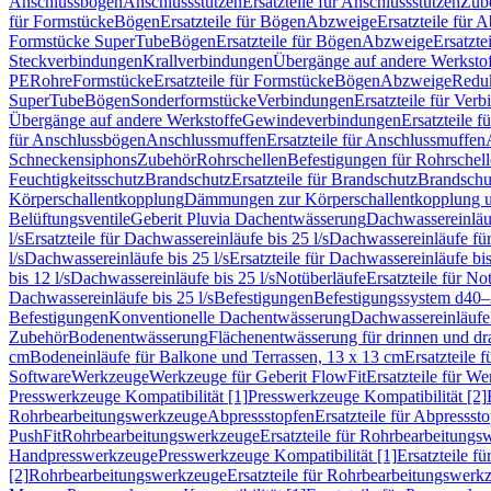
Anschlussbögen
Anschlussstutzen
Ersatzteile für Anschlussstutzen
Zub
für Formstücke
Bögen
Ersatzteile für Bögen
Abzweige
Ersatzteile für 
Formstücke SuperTube
Bögen
Ersatzteile für Bögen
Abzweige
Ersatzte
Steckverbindungen
Krallverbindungen
Übergänge auf andere Werksto
PE
Rohre
Formstücke
Ersatzteile für Formstücke
Bögen
Abzweige
Redu
SuperTube
Bögen
Sonderformstücke
Verbindungen
Ersatzteile für Ver
Übergänge auf andere Werkstoffe
Gewindeverbindungen
Ersatzteile 
für Anschlussbögen
Anschlussmuffen
Ersatzteile für Anschlussmuffen
Schneckensiphons
Zubehör
Rohrschellen
Befestigungen für Rohrschel
Feuchtigkeitsschutz
Brandschutz
Ersatzteile für Brandschutz
Brandschu
Körperschallentkopplung
Dämmungen zur Körperschallentkopplung 
Belüftungsventile
Geberit Pluvia Dachentwässerung
Dachwassereinläu
l/s
Ersatzteile für Dachwassereinläufe bis 25 l/s
Dachwassereinläufe fü
l/s
Dachwassereinläufe bis 25 l/s
Ersatzteile für Dachwassereinläufe bis
bis 12 l/s
Dachwassereinläufe bis 25 l/s
Notüberläufe
Ersatzteile für No
Dachwassereinläufe bis 25 l/s
Befestigungen
Befestigungssystem d40
Befestigungen
Konventionelle Dachentwässerung
Dachwassereinläufe
Zubehör
Bodenentwässerung
Flächenentwässerung für drinnen und d
cm
Bodeneinläufe für Balkone und Terrassen, 13 x 13 cm
Ersatzteile 
Software
Werkzeuge
Werkzeuge für Geberit FlowFit
Ersatzteile für W
Presswerkzeuge Kompatibilität [1]
Presswerkzeuge Kompatibilität [2]
Rohrbearbeitungswerkzeuge
Abpressstopfen
Ersatzteile für Abpressst
PushFit
Rohrbearbeitungswerkzeuge
Ersatzteile für Rohrbearbeitung
Handpresswerkzeuge
Presswerkzeuge Kompatibilität [1]
Ersatzteile f
[2]
Rohrbearbeitungswerkzeuge
Ersatzteile für Rohrbearbeitungswerk