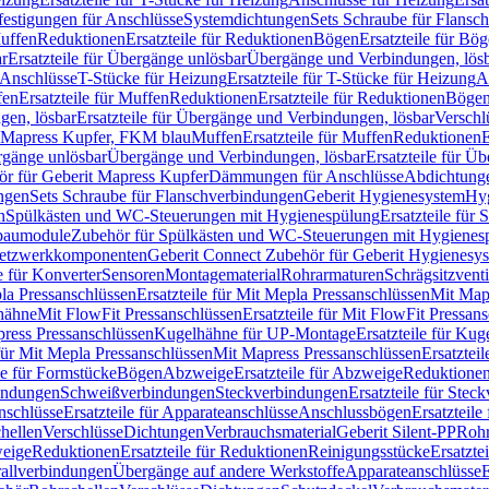
festigungen für Anschlüsse
Systemdichtungen
Sets Schraube für Flansc
Muffen
Reduktionen
Ersatzteile für Reduktionen
Bögen
Ersatzteile für Bö
r
Ersatzteile für Übergänge unlösbar
Übergänge und Verbindungen, lös
r Anschlüsse
T-Stücke für Heizung
Ersatzteile für T-Stücke für Heizung
A
fen
Ersatzteile für Muffen
Reduktionen
Ersatzteile für Reduktionen
Böge
gen, lösbar
Ersatzteile für Übergänge und Verbindungen, lösbar
Verschl
it Mapress Kupfer, FKM blau
Muffen
Ersatzteile für Muffen
Reduktionen
E
ergänge unlösbar
Übergänge und Verbindungen, lösbar
Ersatzteile für Ü
hör für Geberit Mapress Kupfer
Dämmungen für Anschlüsse
Abdichtunge
ngen
Sets Schraube für Flanschverbindungen
Geberit Hygienesystem
Hyg
n
Spülkästen und WC-Steuerungen mit Hygienespülung
Ersatzteile fü
nbaumodule
Zubehör für Spülkästen und WC-Steuerungen mit Hygienes
etzwerkkomponenten
Geberit Connect Zubehör für Geberit Hygienesy
e für Konverter
Sensoren
Montagematerial
Rohrarmaturen
Schrägsitzventi
la Pressanschlüssen
Ersatzteile für Mit Mepla Pressanschlüssen
Mit Map
lhähne
Mit FlowFit Pressanschlüssen
Ersatzteile für Mit FlowFit Pressan
press Pressanschlüssen
Kugelhähne für UP-Montage
Ersatzteile für Ku
 für Mit Mepla Pressanschlüssen
Mit Mapress Pressanschlüssen
Ersatztei
le für Formstücke
Bögen
Abzweige
Ersatzteile für Abzweige
Reduktione
bindungen
Schweißverbindungen
Steckverbindungen
Ersatzteile für Ste
nschlüsse
Ersatzteile für Apparateanschlüsse
Anschlussbögen
Ersatzteil
hellen
Verschlüsse
Dichtungen
Verbrauchsmaterial
Geberit Silent-PP
Roh
weige
Reduktionen
Ersatzteile für Reduktionen
Reinigungsstücke
Ersatzte
allverbindungen
Übergänge auf andere Werkstoffe
Apparateanschlüsse
E