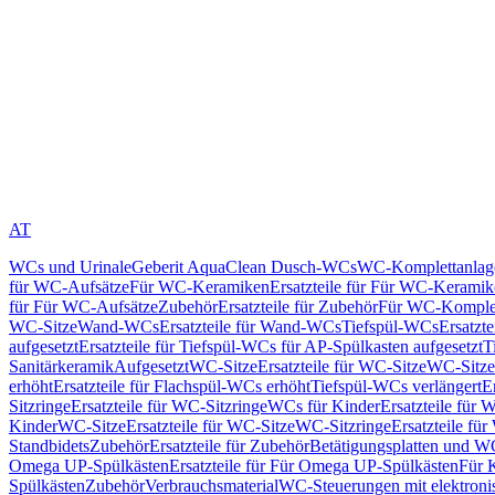
AT
WCs und Urinale
Geberit AquaClean Dusch-WCs
WC-Komplettanlag
für WC-Aufsätze
Für WC-Keramiken
Ersatzteile für Für WC-Kerami
für Für WC-Aufsätze
Zubehör
Ersatzteile für Zubehör
Für WC-Komplet
WC-Sitze
Wand-WCs
Ersatzteile für Wand-WCs
Tiefspül-WCs
Ersatzt
aufgesetzt
Ersatzteile für Tiefspül-WCs für AP-Spülkasten aufgesetzt
T
Sanitärkeramik
Aufgesetzt
WC-Sitze
Ersatzteile für WC-Sitze
WC-Sitze
erhöht
Ersatzteile für Flachspül-WCs erhöht
Tiefspül-WCs verlängert
E
Sitzringe
Ersatzteile für WC-Sitzringe
WCs für Kinder
Ersatzteile für 
Kinder
WC-Sitze
Ersatzteile für WC-Sitze
WC-Sitzringe
Ersatzteile fü
Standbidets
Zubehör
Ersatzteile für Zubehör
Betätigungsplatten und W
Omega UP-Spülkästen
Ersatzteile für Für Omega UP-Spülkästen
Für 
Spülkästen
Zubehör
Verbrauchsmaterial
WC-Steuerungen mit elektroni