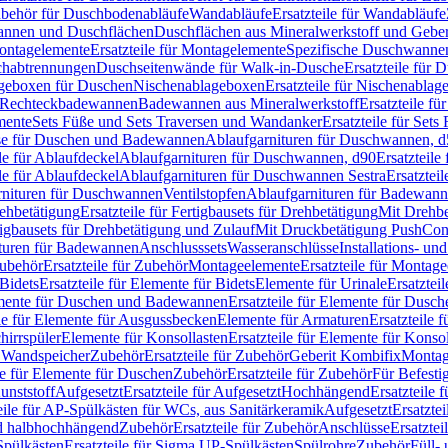
Zubehör für Duschbodenabläufe
Wandabläufe
Ersatzteile für Wandabläufe
wannen und Duschflächen
Duschflächen aus Mineralwerkstoff und Geberi
ntagelemente
Ersatzteile für Montagelemente
Spezifische Duschwanne
schabtrennungen
Duschseitenwände für Walk-in-Dusche
Ersatzteile für
lageboxen für Duschen
Nischenablageboxen
Ersatzteile für Nischenabla
ür Rechteckbadewannen
Badewannen aus Mineralwerkstoff
Ersatzteile f
mente
Sets Füße und Sets Traversen und Wandanker
Ersatzteile für Set
se für Duschen und Badewannen
Ablaufgarnituren für Duschwannen, 
ile für Ablaufdeckel
Ablaufgarnituren für Duschwannen, d90
Ersatzteil
ile für Ablaufdeckel
Ablaufgarnituren für Duschwannen Sestra
Ersatztei
rnituren für Duschwannen
Ventilstopfen
Ablaufgarnituren für Badewann
rehbetätigung
Ersatzteile für Fertigbausets für Drehbetätigung
Mit Drehbe
rtigbausets für Drehbetätigung und Zulauf
Mit Druckbetätigung PushCon
ituren für Badewannen
Anschlusssets
Wasseranschlüsse
Installations- un
ubehör
Ersatzteile für Zubehör
Montageelemente
Ersatzteile für Montag
Bidets
Ersatzteile für Elemente für Bidets
Elemente für Urinale
Ersatztei
mente für Duschen und Badewannen
Ersatzteile für Elemente für Dus
ile für Elemente für Ausgussbecken
Elemente für Armaturen
Ersatzteile 
hirrspüler
Elemente für Konsollasten
Ersatzteile für Elemente für Konso
r Wandspeicher
Zubehör
Ersatzteile für Zubehör
Geberit Kombifix
Montag
le für Elemente für Duschen
Zubehör
Ersatzteile für Zubehör
Für Befesti
unststoff
Aufgesetzt
Ersatzteile für Aufgesetzt
Hochhängend
Ersatzteile
eile für AP-Spülkästen für WCs, aus Sanitärkeramik
Aufgesetzt
Ersatztei
nd halbhochhängend
Zubehör
Ersatzteile für Zubehör
Anschlüsse
Ersatztei
pülkästen
Ersatzteile für Sigma UP-Spülkästen
Spülrohre
Zubehör
Füll- 