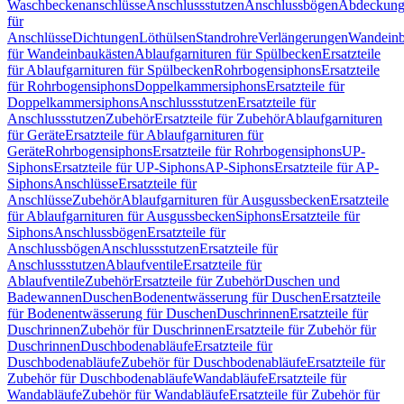
Waschbeckenanschlüsse
Anschlussstutzen
Anschlussbögen
Abdeckung
für
Anschlüsse
Dichtungen
Löthülsen
Standrohre
Verlängerungen
Wandeinb
für Wandeinbaukästen
Ablaufgarnituren für Spülbecken
Ersatzteile
für Ablaufgarnituren für Spülbecken
Rohrbogensiphons
Ersatzteile
für Rohrbogensiphons
Doppelkammersiphons
Ersatzteile für
Doppelkammersiphons
Anschlussstutzen
Ersatzteile für
Anschlussstutzen
Zubehör
Ersatzteile für Zubehör
Ablaufgarnituren
für Geräte
Ersatzteile für Ablaufgarnituren für
Geräte
Rohrbogensiphons
Ersatzteile für Rohrbogensiphons
UP-
Siphons
Ersatzteile für UP-Siphons
AP-Siphons
Ersatzteile für AP-
Siphons
Anschlüsse
Ersatzteile für
Anschlüsse
Zubehör
Ablaufgarnituren für Ausgussbecken
Ersatzteile
für Ablaufgarnituren für Ausgussbecken
Siphons
Ersatzteile für
Siphons
Anschlussbögen
Ersatzteile für
Anschlussbögen
Anschlussstutzen
Ersatzteile für
Anschlussstutzen
Ablaufventile
Ersatzteile für
Ablaufventile
Zubehör
Ersatzteile für Zubehör
Duschen und
Badewannen
Duschen
Bodenentwässerung für Duschen
Ersatzteile
für Bodenentwässerung für Duschen
Duschrinnen
Ersatzteile für
Duschrinnen
Zubehör für Duschrinnen
Ersatzteile für Zubehör für
Duschrinnen
Duschbodenabläufe
Ersatzteile für
Duschbodenabläufe
Zubehör für Duschbodenabläufe
Ersatzteile für
Zubehör für Duschbodenabläufe
Wandabläufe
Ersatzteile für
Wandabläufe
Zubehör für Wandabläufe
Ersatzteile für Zubehör für