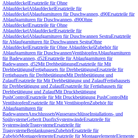
Ablaufdeckel
Ersatzteile für Ohne
Ablaufdeckel
Ablaufdeckel
Ersatzteile für
Ablaufdeckel
Ablaufgarnituren für Duschwannen, d90
Ersatzteile für
Ablaufgarnituren für Duschwannen, d90
Ohne
Ablaufdeckel
Ersatzteile für Ohne
Ablaufdeckel
Ablaufdeckel
Ersatzteile für
Ablaufdeckel
Ablaufgarnituren für Duschwannen Sestra
Ersatzteile
für Ablaufgarnituren für Duschwannen Sestra
Ohne
Ablaufdeckel
Ersatzteile für Ohne Ablaufdeckel
Zubehör für
Ablaufgarnituren für Duschwannen
Ventilstopfen
Ablaufgarnituren
für Badewannen, d52
Ersatzteile für Ablaufgarnituren für
Badewannen, d52
Mit Drehbetätigung
Ersatzteile für Mit
Drehbetätigung
Fertigbausets für Drehbetätigung
Ersatzteile für
Fertigbausets für Drehbetätigung
Mit Drehbetätigung und
Zulauf
Ersatzteile für Mit Drehbetätigung und Zulauf
Fertigbausets
für Drehbetätigung und Zulauf
Ersatzteile für Fertigbausets für
Drehbetätigung und Zulauf
Mit Druckbetätigung
PushControl
Ersatzteile für Mit Druckbetätigung PushControl
Mit
Ventilstopfen
Ersatzteile für Mit Ventilstopfen
Zubehör für
Ablaufgarnituren für
Badewannen
Anschlusssets
Wasseranschlüsse
Installations- und
Spülsysteme
Geberit Duofix
Systemwände
Ersatzteile für
Systemwände
Tragsysteme
Ersatzteile für
Tragsysteme
Beplankungen
Zubehör
Ersatzteile für
Zubehör
Montageelemente
Ersatzteile für Montageelemente
Elemente