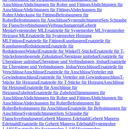
Anschlüsse
Abdichtungen für Rohre und Fittings
Abdichtungen für
Anschlüsse
Abdichtungen für Fittings
Abdeckungen für
Rohre
Abdeckung für Fittings
Befestigungen für
Rohre
Befestigungen für Anschlüsse
Systemdichtungen
Sets Schraube
für Flanschverbindungen
Verbrauchsmaterial
Geberit
Mepla
Systemrohre ML
Ersatzteile für Systemrohre ML
Systemrohre
Heizung ML
Ersatzteile für Systemrohre Heizung
ML
Fittings
Ersatzteile für Fittings
Kupplungen
Ersatzteile für
Kupplungen
Reduktionen
Ersatzteile für
Reduktionen
Winkel
Ersatzteile für Winkel
T-Stücke
Ersatzteile für T-
Stücke
Innenliegende Zirkulation
Übergänge unlösbar
Ersatzteile für
Übergänge unlösbar
Übergänge und Verbindungen, lösbar
Ersatzteile
für Übergänge und Verbindungen, lösbar
Verschlüsse
Ersatzteile für
Verschlüsse
Anschlüsse
Ersatzteile für Anschlüsse
Verteiler mit
Gewindeanschluss
Ersatzteile für Verteiler mit Gewindeanschluss
T-
Stücke für Heizung
Ersatzteile für T-Stücke für Heizung
Anschlüsse
für Heizung
Ersatzteile für Anschlüsse für
Heizung
Zubehör
Ersatzteile für Zubehör
Dämmungen für
Anschlüsse
Abdichtungen für Rohre und Fittings
Abdichtungen für
Anschlüsse
Abdeckungen für Rohre
Befestigungen für
Rohre
Befestigungen für Anschlüsse
Ersatzteile für Befestigungen für
Anschlüsse
Systemdichtungen
Sets Schraube für
Flanschverbindungen
Geberit Mapress Edelstahl
Geberit Mapress
Edelstahl
Ersatzteile für Geberit Mapress Edelstahl
Systemrohre
1.4401
Ersatzteile für Systemrohre 1.4401
Systemrohre