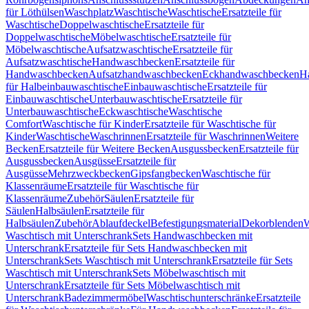
für Löthülsen
Waschplatz
Waschtische
Waschtische
Ersatzteile für
Waschtische
Doppelwaschtische
Ersatzteile für
Doppelwaschtische
Möbelwaschtische
Ersatzteile für
Möbelwaschtische
Aufsatzwaschtische
Ersatzteile für
Aufsatzwaschtische
Handwaschbecken
Ersatzteile für
Handwaschbecken
Aufsatzhandwaschbecken
Eckhandwaschbecken
H
für Halbeinbauwaschtische
Einbauwaschtische
Ersatzteile für
Einbauwaschtische
Unterbauwaschtische
Ersatzteile für
Unterbauwaschtische
Eckwaschtische
Waschtische
Comfort
Waschtische für Kinder
Ersatzteile für Waschtische für
Kinder
Waschtische
Waschrinnen
Ersatzteile für Waschrinnen
Weitere
Becken
Ersatzteile für Weitere Becken
Ausgussbecken
Ersatzteile für
Ausgussbecken
Ausgüsse
Ersatzteile für
Ausgüsse
Mehrzweckbecken
Gipsfangbecken
Waschtische für
Klassenräume
Ersatzteile für Waschtische für
Klassenräume
Zubehör
Säulen
Ersatzteile für
Säulen
Halbsäulen
Ersatzteile für
Halbsäulen
Zubehör
Ablaufdeckel
Befestigungsmaterial
Dekorblenden
W
Waschtisch mit Unterschrank
Sets Handwaschbecken mit
Unterschrank
Ersatzteile für Sets Handwaschbecken mit
Unterschrank
Sets Waschtisch mit Unterschrank
Ersatzteile für Sets
Waschtisch mit Unterschrank
Sets Möbelwaschtisch mit
Unterschrank
Ersatzteile für Sets Möbelwaschtisch mit
Unterschrank
Badezimmermöbel
Waschtischunterschränke
Ersatzteile