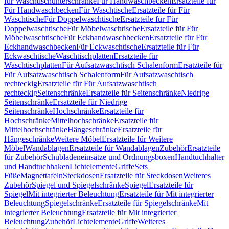
für Waschtischunterschränke
Für Handwaschbecken
Ersatzteile für
Für Handwaschbecken
Für Waschtische
Ersatzteile für Für
Waschtische
Für Doppelwaschtische
Ersatzteile für Für
Doppelwaschtische
Für Möbelwaschtische
Ersatzteile für Für
Möbelwaschtische
Für Eckhandwaschbecken
Ersatzteile für Für
Eckhandwaschbecken
Für Eckwaschtische
Ersatzteile für Für
Eckwaschtische
Waschtischplatten
Ersatzteile für
Waschtischplatten
Für Aufsatzwaschtisch Schalenform
Ersatzteile für
Für Aufsatzwaschtisch Schalenform
Für Aufsatzwaschtisch
rechteckig
Ersatzteile für Für Aufsatzwaschtisch
rechteckig
Seitenschränke
Ersatzteile für Seitenschränke
Niedrige
Seitenschränke
Ersatzteile für Niedrige
Seitenschränke
Hochschränke
Ersatzteile für
Hochschränke
Mittelhochschränke
Ersatzteile für
Mittelhochschränke
Hängeschränke
Ersatzteile für
Hängeschränke
Weitere Möbel
Ersatzteile für Weitere
Möbel
Wandablagen
Ersatzteile für Wandablagen
Zubehör
Ersatzteile
für Zubehör
Schubladeneinsätze und Ordnungsboxen
Handtuchhalter
und Handtuchhaken
Lichtelemente
Griffe
Sets
Füße
Magnettafeln
Steckdosen
Ersatzteile für Steckdosen
Weiteres
Zubehör
Spiegel und Spiegelschränke
Spiegel
Ersatzteile für
Spiegel
Mit integrierter Beleuchtung
Ersatzteile für Mit integrierter
Beleuchtung
Spiegelschränke
Ersatzteile für Spiegelschränke
Mit
integrierter Beleuchtung
Ersatzteile für Mit integrierter
Beleuchtung
Zubehör
Lichtelemente
Griffe
Weiteres