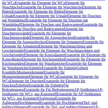
für WCs
Ersatzteile für Elemente für WCs
Elemente für
Waschtische
Ersatzteile für Elemente für Waschtische
Elemente für
Bidets
Ersatzteile für Elemente für Bidets
Elemente für
Urinale
Ersatzteile für Elemente für Urinale
Elemente für Duschen
mit Wandablauf
Ersatzteile für Elemente für Duschen mit
Wandablauf
Elemente für Duschen und Badewannen
Ersatzteile für
Elemente für Duschen und Badewannen
Elemente für
Duschtrennwände
Ersatzteile für Elemente für
Duschtrennwände
Elemente für Ausgussbecken
Ersatzteile für
Elemente für Ausgussbecken
Elemente für Armaturen
Ersatzteile für
Elemente für Armaturen
Elemente für Waschmaschinen und
Geschirrspüler
Ersatzteile für Elemente für Waschmaschinen und
Geschirrspüler
Elemente für Konsollasten
Ersatzteile für Elemente für
Konsollasten
Elemente für Küchenspülen
Ersatzteile für Elemente für
Küchenspülen
Elemente für Wandspeicher
Ersatzteile für Elemente
für Wandspeicher
Zubehör
Ersatzteile für Zubehör
Geberit
Kombifix
Montageelemente
Ersatzteile für
Montageelemente
Elemente für WCs
Ersatzteile für Elemente für
WCs
Elemente für Duschen
Ersatzteile für Elemente für
Duschen
Zubehör
Ersatzteile für Zubehör
Für
Befestigungen
Ersatzteile für Für Befestigungen
AP-Spülkästen
AP-
Spülkästen für WCs, aus Kunststoff
Ersatzteile für AP-Spülkästen
für WCs, aus Kunststoff
Aufgesetzt
Ersatzteile für
Aufgesetzt
Hochhängend
Ersatzteile für Hochhängend
Tief- und
halbhochhängend
Ersatzteile für Tief- und halbhochhängend
AP-