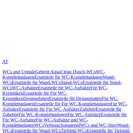
AT
WCs und Urinale
Geberit AquaClean Dusch-WCs
WC-
Komplettanlagen
Ersatzteile für WC-Komplettanlagen
Wand-
WCs
Ersatzteile für Wand-WCs
Stand-WCs
Ersatzteile für Stand-
WCs
WC-Aufsätze
Ersatzteile für WC-Aufsätze
Für WC-
Keramiken
Ersatzteile für Für WC-
Keramiken
Designplatten
Ersatzteile für Designplatten
Für WC-
Komplettanlagen
Ersatzteile für Für WC-Komplettanlagen
Für WC-
Aufsätze
Ersatzteile für Für WC-Aufsätze
Zubehör
Ersatzteile für
Zubehör
Für WC-Komplettanlagen
Für WC-Aufsätze
Ersatzteile für
Für WC-Aufsätze
Für WC-Aufsätze und WC-
Komplettanlagen
WCs
Verbrauchsmaterial
WCs und WC-Sitze
Wand-
WCs
Ersatzteile für Wand-WCs
Tiefspül-WCs
Ersatzteile für Tiefspül-