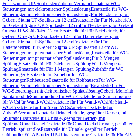
Für Twinline UP-Spülkästen
Zubehör
Verbrauchsmaterial
WC-
Steuerungen mit elektronischer Spülauslösung
Ersatzteile für WC-
Steuerungen mit elektronischer Spülauslösung
Für Netzbetrieb, für
Geberit Sigma UP-Spülkästen 12 cm
Ersatzteile für Für Netzbetrieb,
für Geberit Sigma UP-Spülkästen 12 cm
Für Netzbetrieb, für Geberit
Omega UP-Spülkästen 12 cm
Ersatzteile für Für Netzbetrieb, für
Geberit Omega UP-Spülkästen 12 cm
Für Batteriebetrieb, für
Geberit Sigma UP-Spülkästen 12 cm
Ersatzteile für Für
Batteriebetrieb, für Geberit Sigma UP-Spülkästen 12 cm
WC-
Steuerungen mit pneumatischer Spülauslösung
Ersatzteile für WC-
Steuerungen mit pneumatischer Spülauslösung
Für 2-Mengen-
Spülung
Ersatzteile für Für 2-Mengen-Spülung
Für 1-Mengen-
Spülung
Ersatzteile für Für 1-Mengen-Spülung
Zubehör für WC-
Steuerungen
Ersatzteile für Zubehör für WC-
Steuerungen
Rohbausets
Ersatzteile für Rohbausets
Für WC-
Steuerungen mit elektronischer Spülauslösung
Ersatzteile für Für
WC-Steuerungen mit elektronischer Spülauslösung
Geberit Monolith
Sanitärmodule
Sanitärmodule für WCs
Ersatzteile für Sanitärmodule
für WCs
Für Wand-WCs
Ersatzteile für Für Wand-WCs
Für Stand-
WCs
Ersatzteile für Für Stand-WCs
Zubehör
Ersatzteile für
Zubehör
Verbrauchsmaterial
Urinale
Urinale, gespülter Betrieb, mit
Spülrand
Ersatzteile für Urinale, gespülter Betrieb, mit
Spülrand
Ohne Deckel
Ersatzteile für Ohne Deckel
Urinale, gespülter
Betrieb, spülrandlos
Ersatzteile für Urinale, gespülter Betrieb,
spülrandlos
Für AP- oder UP-Urinalsteuerung
Ersatzteile für Für AP-