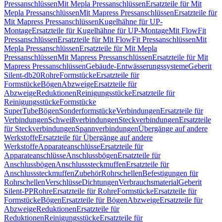
Pressanschlüssen
Mit Mepla Pressanschlüssen
Ersatzteile für Mit
Mepla Pressanschlüssen
Mit Mapress Pressanschlüssen
Ersatzteile für
Mit Mapress Pressanschlüssen
Kugelhähne für UP-
Montage
Ersatzteile für Kugelhähne für UP-Montage
Mit FlowFit
Pressanschlüssen
Ersatzteile für Mit FlowFit Pressanschlüssen
Mit
Mepla Pressanschlüssen
Ersatzteile für Mit Mepla
Pressanschlüssen
Mit Mapress Pressanschlüssen
Ersatzteile für Mit
Mapress Pressanschlüssen
Gebäude-Entwässerungssysteme
Geberit
Silent-db20
Rohre
Formstücke
Ersatzteile für
Formstücke
Bögen
Abzweige
Ersatzteile für
Abzweige
Reduktionen
Reinigungsstücke
Ersatzteile für
Reinigungsstücke
Formstücke
SuperTube
Bögen
Sonderformstücke
Verbindungen
Ersatzteile für
Verbindungen
Schweißverbindungen
Steckverbindungen
Ersatzteile
für Steckverbindungen
Spannverbindungen
Übergänge auf andere
Werkstoffe
Ersatzteile für Übergänge auf andere
Werkstoffe
Apparateanschlüsse
Ersatzteile für
Apparateanschlüsse
Anschlussbögen
Ersatzteile für
Anschlussbögen
Anschlusssteckmuffen
Ersatzteile für
Anschlusssteckmuffen
Zubehör
Rohrschellen
Befestigungen für
Rohrschellen
Verschlüsse
Dichtungen
Verbrauchsmaterial
Geberit
Silent-PP
Rohre
Ersatzteile für Rohre
Formstücke
Ersatzteile für
Formstücke
Bögen
Ersatzteile für Bögen
Abzweige
Ersatzteile für
Abzweige
Reduktionen
Ersatzteile für
Reduktionen
Reinigungsstücke
Ersatzteile für