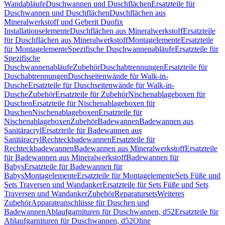
Wandabläufe
Duschwannen und Duschflächen
Ersatzteile für
Duschwannen und Duschflächen
Duschflächen aus
Mineralwerkstoff und Geberit Duofix
Installationselemente
Duschflächen aus Mineralwerkstoff
Ersatzteile
für Duschflächen aus Mineralwerkstoff
Montagelemente
Ersatzteile
für Montagelemente
Spezifische Duschwannenabläufe
Ersatzteile für
Spezifische
Duschwannenabläufe
Zubehör
Duschabtrennungen
Ersatzteile für
Duschabtrennungen
Duschseitenwände für Walk-in-
Dusche
Ersatzteile für Duschseitenwände für Walk-in-
Dusche
Zubehör
Ersatzteile für Zubehör
Nischenablageboxen für
Duschen
Ersatzteile für Nischenablageboxen für
Duschen
Nischenablageboxen
Ersatzteile für
Nischenablageboxen
Zubehör
Badewannen
Badewannen aus
Sanitäracryl
Ersatzteile für Badewannen aus
Sanitäracryl
Rechteckbadewannen
Ersatzteile für
Rechteckbadewannen
Badewannen aus Mineralwerkstoff
Ersatzteile
für Badewannen aus Mineralwerkstoff
Badewannen für
Babys
Ersatzteile für Badewannen für
Babys
Montagelemente
Ersatzteile für Montagelemente
Sets Füße und
Sets Traversen und Wandanker
Ersatzteile für Sets Füße und Sets
Traversen und Wandanker
Zubehör
Reparatursets
Weiteres
Zubehör
Apparateanschlüsse für Duschen und
Badewannen
Ablaufgarnituren für Duschwannen, d52
Ersatzteile für
Ablaufgarnituren für Duschwannen, d52
Ohne