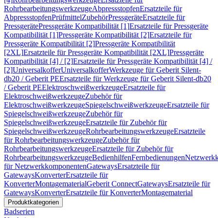
Rohrbearbeitungswerkzeuge
Abpressstopfen
Ersatzteile für
Abpressstopfen
Prüfmittel
Zubehör
Pressgeräte
Ersatzteile für
Pressgeräte
Pressgeräte Kompatibilität [1]
Ersatzteile für Pressgeräte
Kompatibilität [1]
Pressgeräte Kompatibilität [2]
Ersatzteile für
Pressgeräte Kompatibilität [2]
Pressgeräte Kompatibilität
[2XL]
Ersatzteile für Pressgeräte Kompatibilität [2XL]
Pressgeräte
Kompatibilität [4] / [2]
Ersatzteile für Pressgeräte Kompatibilität [4] /
[2]
Universalkoffer
Universalkoffer
Werkzeuge für Geberit Silent-
db20 / Geberit PE
Ersatzteile für Werkzeuge für Geberit Silent-db20
/ Geberit PE
Elektroschweißwerkzeuge
Ersatzteile für
Elektroschweißwerkzeuge
Zubehör für
Elektroschweißwerkzeuge
Spiegelschweißwerkzeuge
Ersatzteile für
Spiegelschweißwerkzeuge
Zubehör für
Spiegelschweißwerkzeuge
Ersatzteile für Zubehör für
Spiegelschweißwerkzeuge
Rohrbearbeitungswerkzeuge
Ersatzteile
für Rohrbearbeitungswerkzeuge
Zubehör für
Rohrbearbeitungswerkzeuge
Ersatzteile für Zubehör für
Rohrbearbeitungswerkzeuge
Bedienhilfen
Fernbedienungen
Netzwerk
für Netzwerkkomponenten
Gateways
Ersatzteile für
Gateways
Konverter
Ersatzteile für
Konverter
Montagematerial
Geberit Connect
Gateways
Ersatzteile für
Gateways
Konverter
Ersatzteile für Konverter
Montagematerial
Produktkategorien
Badserien