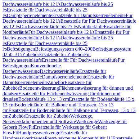
Dachwassereinläufe bis 12 l/s
Dachwassereinläufe bis 25
l/s
Ersatzteile für Dachwassereinläufe bis 25
l/s
Dampfsperrenelemente
Ersatzteile für Dampfsperrenelemente
Für
Dachwassereinläufe bis 12 l/s
Ersatzteile für Für Dachwassereinläufe
bis 12 l/s
Dachwassereinläufe bis 25 l/s
Notüberläufe
Ersatzteile für
Notüberläufe
Für Dachwassereinläufe bis 12 l/s
Ersatzteile für Für
Dachwassereinläufe bis 12 l/s
Dachwassereinläufe bis 25
l/s
Ersatzteile für Dachwassereinläufe bis 25
l/s
Befestigungen
Befestigungssystem d40–200
Befestigungssystem
d250–315
Zubehör
Ersatzteile für Zubehör
Für
Dachwassereinläufe
Ersatzteile für Für Dachwassereinläufe
Für
Befestigungen
Konventionelle
Dachentwässerung
Dachwassereinläufe
Ersatzteile für
Dachwassereinläufe
Dampfsperrenelemente
Ersatzteile für
Dampfsperrenelemente
Zubehör
Ersatzteile für
Zubehör
Bodenentwässerung
Flächenentwässerung für drinnen und
draußen
Ersatzteile für Flächenentwässerung für drinnen und
draußen
Bodenabläufe 13 x 13 cm
Ersatzteile für Bodenabläufe 13 x
13 cm
Bodeneinläufe für Balkone und Terrassen, 13 x 13
cm
Ersatzteile für Bodeneinläufe für Balkone und Terrassen, 13 x 13
cm
Zubehör
Ersatzteile für Zubehör
Werkzeuge,
Netzwerkkomponenten und Software
Werkzeuge
Werkzeuge für
Geberit FlowFit
Ersatzteile für Werkzeuge für Geberit
FlowFit
Handpresswerkzeuge
Ersatzteile für
Handpresswerkzeuge
Presswerkzeuge Kompatibilität [1]
Ersatzteile