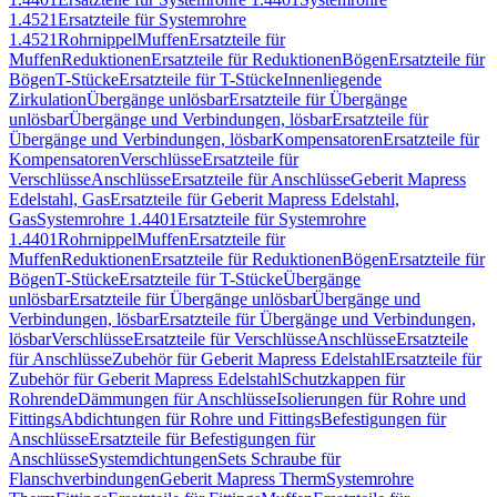
1.4521
Ersatzteile für Systemrohre
1.4521
Rohrnippel
Muffen
Ersatzteile für
Muffen
Reduktionen
Ersatzteile für Reduktionen
Bögen
Ersatzteile für
Bögen
T-Stücke
Ersatzteile für T-Stücke
Innenliegende
Zirkulation
Übergänge unlösbar
Ersatzteile für Übergänge
unlösbar
Übergänge und Verbindungen, lösbar
Ersatzteile für
Übergänge und Verbindungen, lösbar
Kompensatoren
Ersatzteile für
Kompensatoren
Verschlüsse
Ersatzteile für
Verschlüsse
Anschlüsse
Ersatzteile für Anschlüsse
Geberit Mapress
Edelstahl, Gas
Ersatzteile für Geberit Mapress Edelstahl,
Gas
Systemrohre 1.4401
Ersatzteile für Systemrohre
1.4401
Rohrnippel
Muffen
Ersatzteile für
Muffen
Reduktionen
Ersatzteile für Reduktionen
Bögen
Ersatzteile für
Bögen
T-Stücke
Ersatzteile für T-Stücke
Übergänge
unlösbar
Ersatzteile für Übergänge unlösbar
Übergänge und
Verbindungen, lösbar
Ersatzteile für Übergänge und Verbindungen,
lösbar
Verschlüsse
Ersatzteile für Verschlüsse
Anschlüsse
Ersatzteile
für Anschlüsse
Zubehör für Geberit Mapress Edelstahl
Ersatzteile für
Zubehör für Geberit Mapress Edelstahl
Schutzkappen für
Rohrende
Dämmungen für Anschlüsse
Isolierungen für Rohre und
Fittings
Abdichtungen für Rohre und Fittings
Befestigungen für
Anschlüsse
Ersatzteile für Befestigungen für
Anschlüsse
Systemdichtungen
Sets Schraube für
Flanschverbindungen
Geberit Mapress Therm
Systemrohre