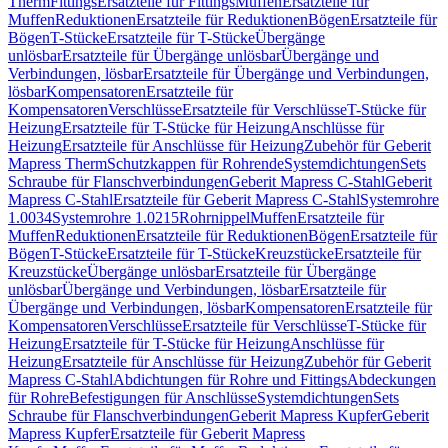
Therm
Fittings
Ersatzteile für Fittings
Muffen
Ersatzteile für
Muffen
Reduktionen
Ersatzteile für Reduktionen
Bögen
Ersatzteile für
Bögen
T-Stücke
Ersatzteile für T-Stücke
Übergänge
unlösbar
Ersatzteile für Übergänge unlösbar
Übergänge und
Verbindungen, lösbar
Ersatzteile für Übergänge und Verbindungen,
lösbar
Kompensatoren
Ersatzteile für
Kompensatoren
Verschlüsse
Ersatzteile für Verschlüsse
T-Stücke für
Heizung
Ersatzteile für T-Stücke für Heizung
Anschlüsse für
Heizung
Ersatzteile für Anschlüsse für Heizung
Zubehör für Geberit
Mapress Therm
Schutzkappen für Rohrende
Systemdichtungen
Sets
Schraube für Flanschverbindungen
Geberit Mapress C-Stahl
Geberit
Mapress C-Stahl
Ersatzteile für Geberit Mapress C-Stahl
Systemrohre
1.0034
Systemrohre 1.0215
Rohrnippel
Muffen
Ersatzteile für
Muffen
Reduktionen
Ersatzteile für Reduktionen
Bögen
Ersatzteile für
Bögen
T-Stücke
Ersatzteile für T-Stücke
Kreuzstücke
Ersatzteile für
Kreuzstücke
Übergänge unlösbar
Ersatzteile für Übergänge
unlösbar
Übergänge und Verbindungen, lösbar
Ersatzteile für
Übergänge und Verbindungen, lösbar
Kompensatoren
Ersatzteile für
Kompensatoren
Verschlüsse
Ersatzteile für Verschlüsse
T-Stücke für
Heizung
Ersatzteile für T-Stücke für Heizung
Anschlüsse für
Heizung
Ersatzteile für Anschlüsse für Heizung
Zubehör für Geberit
Mapress C-Stahl
Abdichtungen für Rohre und Fittings
Abdeckungen
für Rohre
Befestigungen für Anschlüsse
Systemdichtungen
Sets
Schraube für Flanschverbindungen
Geberit Mapress Kupfer
Geberit
Mapress Kupfer
Ersatzteile für Geberit Mapress