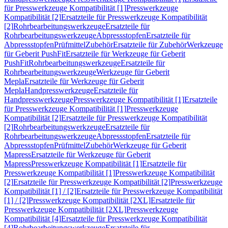
für Presswerkzeuge Kompatibilität [1]
Presswerkzeuge
Kompatibilität [2]
Ersatzteile für Presswerkzeuge Kompatibilität
[2]
Rohrbearbeitungswerkzeuge
Ersatzteile für
Rohrbearbeitungswerkzeuge
Abpressstopfen
Ersatzteile für
Abpressstopfen
Prüfmittel
Zubehör
Ersatzteile für Zubehör
Werkzeuge
für Geberit PushFit
Ersatzteile für Werkzeuge für Geberit
PushFit
Rohrbearbeitungswerkzeuge
Ersatzteile für
Rohrbearbeitungswerkzeuge
Werkzeuge für Geberit
Mepla
Ersatzteile für Werkzeuge für Geberit
Mepla
Handpresswerkzeuge
Ersatzteile für
Handpresswerkzeuge
Presswerkzeuge Kompatibilität [1]
Ersatzteile
für Presswerkzeuge Kompatibilität [1]
Presswerkzeuge
Kompatibilität [2]
Ersatzteile für Presswerkzeuge Kompatibilität
[2]
Rohrbearbeitungswerkzeuge
Ersatzteile für
Rohrbearbeitungswerkzeuge
Abpressstopfen
Ersatzteile für
Abpressstopfen
Prüfmittel
Zubehör
Werkzeuge für Geberit
Mapress
Ersatzteile für Werkzeuge für Geberit
Mapress
Presswerkzeuge Kompatibilität [1]
Ersatzteile für
Presswerkzeuge Kompatibilität [1]
Presswerkzeuge Kompatibilität
[2]
Ersatzteile für Presswerkzeuge Kompatibilität [2]
Presswerkzeuge
Kompatibilität [1] / [2]
Ersatzteile für Presswerkzeuge Kompatibilität
[1] / [2]
Presswerkzeuge Kompatibilität [2XL]
Ersatzteile für
Presswerkzeuge Kompatibilität [2XL]
Presswerkzeuge
Kompatibilität [4]
Ersatzteile für Presswerkzeuge Kompatibilität
[4]
Rohrbearbeitungswerkzeuge
Ersatzteile für