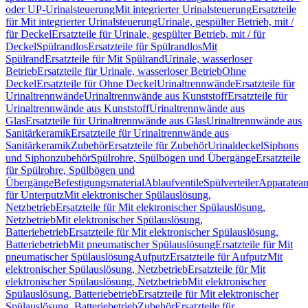
oder UP-Urinalsteuerung
Mit integrierter Urinalsteuerung
Ersatzteile
für Mit integrierter Urinalsteuerung
Urinale, gespülter Betrieb, mit /
für Deckel
Ersatzteile für Urinale, gespülter Betrieb, mit / für
Deckel
Spülrandlos
Ersatzteile für Spülrandlos
Mit
Spülrand
Ersatzteile für Mit Spülrand
Urinale, wasserloser
Betrieb
Ersatzteile für Urinale, wasserloser Betrieb
Ohne
Deckel
Ersatzteile für Ohne Deckel
Urinaltrennwände
Ersatzteile für
Urinaltrennwände
Urinaltrennwände aus Kunststoff
Ersatzteile für
Urinaltrennwände aus Kunststoff
Urinaltrennwände aus
Glas
Ersatzteile für Urinaltrennwände aus Glas
Urinaltrennwände aus
Sanitärkeramik
Ersatzteile für Urinaltrennwände aus
Sanitärkeramik
Zubehör
Ersatzteile für Zubehör
Urinaldeckel
Siphons
und Siphonzubehör
Spülrohre, Spülbögen und Übergänge
Ersatzteile
für Spülrohre, Spülbögen und
Übergänge
Befestigungsmaterial
Ablaufventile
Spülverteiler
Apparatean
für Unterputz
Mit elektronischer Spülauslösung,
Netzbetrieb
Ersatzteile für Mit elektronischer Spülauslösung,
Netzbetrieb
Mit elektronischer Spülauslösung,
Batteriebetrieb
Ersatzteile für Mit elektronischer Spülauslösung,
Batteriebetrieb
Mit pneumatischer Spülauslösung
Ersatzteile für Mit
pneumatischer Spülauslösung
Aufputz
Ersatzteile für Aufputz
Mit
elektronischer Spülauslösung, Netzbetrieb
Ersatzteile für Mit
elektronischer Spülauslösung, Netzbetrieb
Mit elektronischer
Spülauslösung, Batteriebetrieb
Ersatzteile für Mit elektronischer
Spülauslösung, Batteriebetrieb
Zubehör
Ersatzteile für