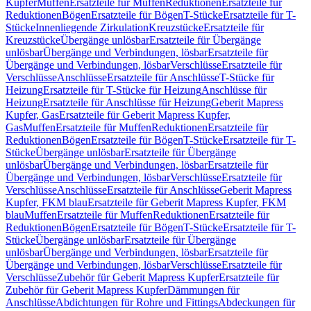
Kupfer
Muffen
Ersatzteile für Muffen
Reduktionen
Ersatzteile für
Reduktionen
Bögen
Ersatzteile für Bögen
T-Stücke
Ersatzteile für T-
Stücke
Innenliegende Zirkulation
Kreuzstücke
Ersatzteile für
Kreuzstücke
Übergänge unlösbar
Ersatzteile für Übergänge
unlösbar
Übergänge und Verbindungen, lösbar
Ersatzteile für
Übergänge und Verbindungen, lösbar
Verschlüsse
Ersatzteile für
Verschlüsse
Anschlüsse
Ersatzteile für Anschlüsse
T-Stücke für
Heizung
Ersatzteile für T-Stücke für Heizung
Anschlüsse für
Heizung
Ersatzteile für Anschlüsse für Heizung
Geberit Mapress
Kupfer, Gas
Ersatzteile für Geberit Mapress Kupfer,
Gas
Muffen
Ersatzteile für Muffen
Reduktionen
Ersatzteile für
Reduktionen
Bögen
Ersatzteile für Bögen
T-Stücke
Ersatzteile für T-
Stücke
Übergänge unlösbar
Ersatzteile für Übergänge
unlösbar
Übergänge und Verbindungen, lösbar
Ersatzteile für
Übergänge und Verbindungen, lösbar
Verschlüsse
Ersatzteile für
Verschlüsse
Anschlüsse
Ersatzteile für Anschlüsse
Geberit Mapress
Kupfer, FKM blau
Ersatzteile für Geberit Mapress Kupfer, FKM
blau
Muffen
Ersatzteile für Muffen
Reduktionen
Ersatzteile für
Reduktionen
Bögen
Ersatzteile für Bögen
T-Stücke
Ersatzteile für T-
Stücke
Übergänge unlösbar
Ersatzteile für Übergänge
unlösbar
Übergänge und Verbindungen, lösbar
Ersatzteile für
Übergänge und Verbindungen, lösbar
Verschlüsse
Ersatzteile für
Verschlüsse
Zubehör für Geberit Mapress Kupfer
Ersatzteile für
Zubehör für Geberit Mapress Kupfer
Dämmungen für
Anschlüsse
Abdichtungen für Rohre und Fittings
Abdeckungen für