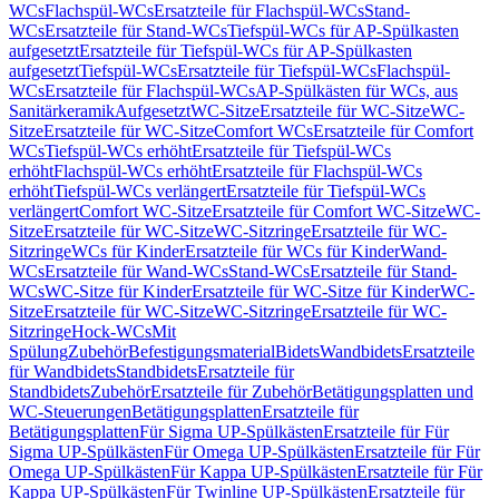
WCs
Flachspül-WCs
Ersatzteile für Flachspül-WCs
Stand-
WCs
Ersatzteile für Stand-WCs
Tiefspül-WCs für AP-Spülkasten
aufgesetzt
Ersatzteile für Tiefspül-WCs für AP-Spülkasten
aufgesetzt
Tiefspül-WCs
Ersatzteile für Tiefspül-WCs
Flachspül-
WCs
Ersatzteile für Flachspül-WCs
AP-Spülkästen für WCs, aus
Sanitärkeramik
Aufgesetzt
WC-Sitze
Ersatzteile für WC-Sitze
WC-
Sitze
Ersatzteile für WC-Sitze
Comfort WCs
Ersatzteile für Comfort
WCs
Tiefspül-WCs erhöht
Ersatzteile für Tiefspül-WCs
erhöht
Flachspül-WCs erhöht
Ersatzteile für Flachspül-WCs
erhöht
Tiefspül-WCs verlängert
Ersatzteile für Tiefspül-WCs
verlängert
Comfort WC-Sitze
Ersatzteile für Comfort WC-Sitze
WC-
Sitze
Ersatzteile für WC-Sitze
WC-Sitzringe
Ersatzteile für WC-
Sitzringe
WCs für Kinder
Ersatzteile für WCs für Kinder
Wand-
WCs
Ersatzteile für Wand-WCs
Stand-WCs
Ersatzteile für Stand-
WCs
WC-Sitze für Kinder
Ersatzteile für WC-Sitze für Kinder
WC-
Sitze
Ersatzteile für WC-Sitze
WC-Sitzringe
Ersatzteile für WC-
Sitzringe
Hock-WCs
Mit
Spülung
Zubehör
Befestigungsmaterial
Bidets
Wandbidets
Ersatzteile
für Wandbidets
Standbidets
Ersatzteile für
Standbidets
Zubehör
Ersatzteile für Zubehör
Betätigungsplatten und
WC-Steuerungen
Betätigungsplatten
Ersatzteile für
Betätigungsplatten
Für Sigma UP-Spülkästen
Ersatzteile für Für
Sigma UP-Spülkästen
Für Omega UP-Spülkästen
Ersatzteile für Für
Omega UP-Spülkästen
Für Kappa UP-Spülkästen
Ersatzteile für Für
Kappa UP-Spülkästen
Für Twinline UP-Spülkästen
Ersatzteile für