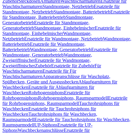
Zubehör
Steckdosen
Armaturen
Waschtischarmaturen
Ersatzteile für
Waschtischarmaturen
Standmontage, Netzbetrieb
Ersatzteile für
Standmontage, Netzbetrieb
Standmontage, Batteriebetrieb
Ersatzteile
für Standmontage, Batteriebetrieb
Standmontage,
Generatorbetrieb
Ersatzteile für Standmontage,
Generatorbetrieb
Standmontage, Einhebelmischer
Ersatzteile für
Standmontage, Einhebelmischer
Wandmontage,
Netzbetrieb
Ersatzteile für Wandmontage, Netzbetrieb
Wandmontage,
Batteriebetrieb
Ersatzteile für Wandmontage,
Batteriebetrieb
Wandmontage, Generatorbetrieb
Ersatzteile für
Wandmontage, Generatorbetrieb
Wandmontage,
Zweigriffmischer
Ersatzteile für Wandmontage,
Zweigriffmischer
Zubehör
Ersatzteile für Zubehör
Für
Waschtischarmaturen
Ersatzteile für Für
Waschtischarmaturen
Apparateanschlüsse für Waschplatz,
Spülbecken, Geräte und Ausgussbecken
Ablaufgarnituren für
Waschbecken
Ersatzteile für Ablaufgarnituren für
Waschbecken
Rohrbogensiphons
Ersatzteile für
Rohrbogensiphons
Rohrbogensiphons, Raumsparmodell
Ersatzteile
für Rohrbogensiphons, Raumsparmodell
Tauchrohrsiphons für
Waschbecken
Ersatzteile für Tauchrohrsiphons für
Waschbecken
Tauchrohrsiphons für Waschbecken,
Raumsparmodell
Ersatzteile für Tauchrohrsiphons für Waschbecken,
Raumsparmodell
UP-Siphons
Ersatzteile für UP-
Siphons
Waschbeckenanschlüsse
Ersatzteile für