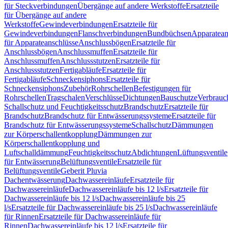
für Steckverbindungen
Übergänge auf andere Werkstoffe
Ersatzteile
für Übergänge auf andere
Werkstoffe
Gewindeverbindungen
Ersatzteile für
Gewindeverbindungen
Flanschverbindungen
Bundbüchsen
Apparatean
für Apparateanschlüsse
Anschlussbögen
Ersatzteile für
Anschlussbögen
Anschlussmuffen
Ersatzteile für
Anschlussmuffen
Anschlussstutzen
Ersatzteile für
Anschlussstutzen
Fertigabläufe
Ersatzteile für
Fertigabläufe
Schneckensiphons
Ersatzteile für
Schneckensiphons
Zubehör
Rohrschellen
Befestigungen für
Rohrschellen
Tragschalen
Verschlüsse
Dichtungen
Bauschutze
Verbrauc
Schallschutz und Feuchtigkeitsschutz
Brandschutz
Ersatzteile für
Brandschutz
Brandschutz für Entwässerungssysteme
Ersatzteile für
Brandschutz für Entwässerungssysteme
Schallschutz
Dämmungen
zur Körperschallentkopplung
Dämmungen zur
Körperschallentkopplung und
Luftschalldämmung
Feuchtigkeitsschutz
Abdichtungen
Lüftungsventile
für Entwässerung
Belüftungsventile
Ersatzteile für
Belüftungsventile
Geberit Pluvia
Dachentwässerung
Dachwassereinläufe
Ersatzteile für
Dachwassereinläufe
Dachwassereinläufe bis 12 l/s
Ersatzteile für
Dachwassereinläufe bis 12 l/s
Dachwassereinläufe bis 25
l/s
Ersatzteile für Dachwassereinläufe bis 25 l/s
Dachwassereinläufe
für Rinnen
Ersatzteile für Dachwassereinläufe für
Rinnen
Dachwassereinläufe bis 12 l/s
Ersatzteile für