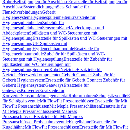
Rohre
Befestigungen für Anschlüsse
Ersatzteile für Befestigungen für
Anschlüsse
Systemdichtungen
Sets Schraube für
Flanschverbindungen
Geberit
Hygienesystem
Hygienespüleinheiten
Ersatzteile für
Hygienespüleinheiten
Zubehör für
Hygienespüleinheiten
Sensoren
Kabel
Abdeckungen und
Abdeckplatten
Spülkästen und WC-Steuerungen mit
Hygienespülung
Ersatzteile für Spülkästen und WC-Steuerungen mit
Hygienespülung
UP-Spülkästen mit
Hygienespülung
Hygieneeinbaumodule
Ersatzteile für
Hygieneeinbaumodule
Zubehör für Spülkästen und WC-
Steuerungen mit Hygienespülung
Ersatzteile für Zubehör für
Spülkästen und WC-Steuerungen mit
Hygienespülung
Sensoren
Kabel
Netzteile
Ersatzteile für
Netzteile
Netzwerkkomponenten
Geberit Connect Zubehör für
Geberit Hygienesystem
Ersatzteile für Geberit Connect Zubehör für
Geberit Hygienesystem
Gateways
Ersatzteile für
Gateways
Konverter
Ersatzteile für
Konverter
Sensoren
Montagematerial
Rohrarmaturen
Schrägsitzventile
E
für Schrägsitzventile
Mit FlowFit Pressanschlüssen
Ersatzteile für Mit
FlowFit Pressanschlüssen
Mit Mepla Pressanschlüssen
Ersatzteile für
Mit Mepla Pressanschlüssen
Mit Mapress
Pressanschlüssen
Ersatzteile für Mit Mapress
Pressanschlüssen
Probenahmeventile
Kugelhähne
Ersatzteile für
Kugelhähne
Mit FlowFit Pressanschlüssen
Ersatzteile für Mit FlowFit