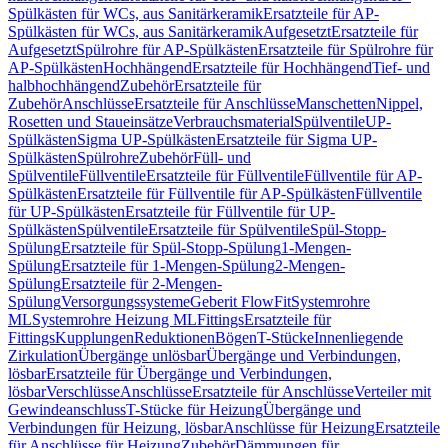
Spülkästen für WCs, aus Sanitärkeramik
Ersatzteile für AP-
Spülkästen für WCs, aus Sanitärkeramik
Aufgesetzt
Ersatzteile für
Aufgesetzt
Spülrohre für AP-Spülkästen
Ersatzteile für Spülrohre für
AP-Spülkästen
Hochhängend
Ersatzteile für Hochhängend
Tief- und
halbhochhängend
Zubehör
Ersatzteile für
Zubehör
Anschlüsse
Ersatzteile für Anschlüsse
Manschetten
Nippel,
Rosetten und Staueinsätze
Verbrauchsmaterial
Spülventile
UP-
Spülkästen
Sigma UP-Spülkästen
Ersatzteile für Sigma UP-
Spülkästen
Spülrohre
Zubehör
Füll- und
Spülventile
Füllventile
Ersatzteile für Füllventile
Füllventile für AP-
Spülkästen
Ersatzteile für Füllventile für AP-Spülkästen
Füllventile
für UP-Spülkästen
Ersatzteile für Füllventile für UP-
Spülkästen
Spülventile
Ersatzteile für Spülventile
Spül-Stopp-
Spülung
Ersatzteile für Spül-Stopp-Spülung
1-Mengen-
Spülung
Ersatzteile für 1-Mengen-Spülung
2-Mengen-
Spülung
Ersatzteile für 2-Mengen-
Spülung
Versorgungssysteme
Geberit FlowFit
Systemrohre
ML
Systemrohre Heizung ML
Fittings
Ersatzteile für
Fittings
Kupplungen
Reduktionen
Bögen
T-Stücke
Innenliegende
Zirkulation
Übergänge unlösbar
Übergänge und Verbindungen,
lösbar
Ersatzteile für Übergänge und Verbindungen,
lösbar
Verschlüsse
Anschlüsse
Ersatzteile für Anschlüsse
Verteiler mit
Gewindeanschluss
T-Stücke für Heizung
Übergänge und
Verbindungen für Heizung, lösbar
Anschlüsse für Heizung
Ersatzteile
für Anschlüsse für Heizung
Zubehör
Dämmungen für