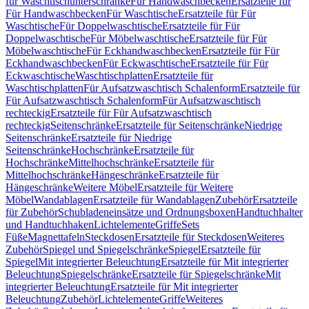
für Waschtischunterschränke
Für Handwaschbecken
Ersatzteile für
Für Handwaschbecken
Für Waschtische
Ersatzteile für Für
Waschtische
Für Doppelwaschtische
Ersatzteile für Für
Doppelwaschtische
Für Möbelwaschtische
Ersatzteile für Für
Möbelwaschtische
Für Eckhandwaschbecken
Ersatzteile für Für
Eckhandwaschbecken
Für Eckwaschtische
Ersatzteile für Für
Eckwaschtische
Waschtischplatten
Ersatzteile für
Waschtischplatten
Für Aufsatzwaschtisch Schalenform
Ersatzteile für
Für Aufsatzwaschtisch Schalenform
Für Aufsatzwaschtisch
rechteckig
Ersatzteile für Für Aufsatzwaschtisch
rechteckig
Seitenschränke
Ersatzteile für Seitenschränke
Niedrige
Seitenschränke
Ersatzteile für Niedrige
Seitenschränke
Hochschränke
Ersatzteile für
Hochschränke
Mittelhochschränke
Ersatzteile für
Mittelhochschränke
Hängeschränke
Ersatzteile für
Hängeschränke
Weitere Möbel
Ersatzteile für Weitere
Möbel
Wandablagen
Ersatzteile für Wandablagen
Zubehör
Ersatzteile
für Zubehör
Schubladeneinsätze und Ordnungsboxen
Handtuchhalter
und Handtuchhaken
Lichtelemente
Griffe
Sets
Füße
Magnettafeln
Steckdosen
Ersatzteile für Steckdosen
Weiteres
Zubehör
Spiegel und Spiegelschränke
Spiegel
Ersatzteile für
Spiegel
Mit integrierter Beleuchtung
Ersatzteile für Mit integrierter
Beleuchtung
Spiegelschränke
Ersatzteile für Spiegelschränke
Mit
integrierter Beleuchtung
Ersatzteile für Mit integrierter
Beleuchtung
Zubehör
Lichtelemente
Griffe
Weiteres