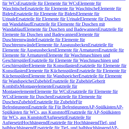
für WCs
Ersatzteile für Elemente für WCs
Elemente für
Waschtische
Ersatzteile für Elemente für Waschtische
Elemente für
Bidets
Ersatzteile für Elemente für Bidets
Elemente für
Urinale
Ersatzteile für Elemente für Urinale
Elemente für Duschen
mit Wandablauf
Ersatzteile für Elemente für Duschen mit
Wandablauf
Elemente für Duschen und Badewannen
Ersatzteile für
Elemente für Duschen und Badewannen
Elemente für
Duschtrennwände
Ersatzteile für Elemente für
Duschtrennwände
Elemente für Ausgussbecken
Ersatzteile für
Elemente für Ausgussbecken
Elemente für Armaturen
Ersatzteile für
Elemente für Armaturen
Elemente für Waschmaschinen und
Geschirrspüler
Ersatzteile für Elemente für Waschmaschinen und
Geschirrspüler
Elemente für Konsollasten
Ersatzteile für Elemente für
Konsollasten
Elemente für Küchenspülen
Ersatzteile für Elemente für
Küchenspülen
Elemente für Wandspeicher
Ersatzteile für Elemente
für Wandspeicher
Zubehör
Ersatzteile für Zubehör
Geberit
Kombifix
Montageelemente
Ersatzteile für
Montageelemente
Elemente für WCs
Ersatzteile für Elemente für
WCs
Elemente für Duschen
Ersatzteile für Elemente für
Duschen
Zubehör
Ersatzteile für Zubehör
Für
Befestigungen
Ersatzteile für Für Befestigungen
AP-Spülkästen
AP-
Spülkästen für WCs, aus Kunststoff
Ersatzteile für AP-Spülkästen
für WCs, aus Kunststoff
Aufgesetzt
Ersatzteile für
Aufgesetzt
Hochhängend
Ersatzteile für Hochhängend
Tief- und
halbhochhängend
Ersatzteile für Tief- und halbhochhängend
AP-