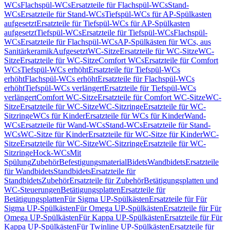
WCs
Flachspül-WCs
Ersatzteile für Flachspül-WCs
Stand-
WCs
Ersatzteile für Stand-WCs
Tiefspül-WCs für AP-Spülkasten
aufgesetzt
Ersatzteile für Tiefspül-WCs für AP-Spülkasten
aufgesetzt
Tiefspül-WCs
Ersatzteile für Tiefspül-WCs
Flachspül-
WCs
Ersatzteile für Flachspül-WCs
AP-Spülkästen für WCs, aus
Sanitärkeramik
Aufgesetzt
WC-Sitze
Ersatzteile für WC-Sitze
WC-
Sitze
Ersatzteile für WC-Sitze
Comfort WCs
Ersatzteile für Comfort
WCs
Tiefspül-WCs erhöht
Ersatzteile für Tiefspül-WCs
erhöht
Flachspül-WCs erhöht
Ersatzteile für Flachspül-WCs
erhöht
Tiefspül-WCs verlängert
Ersatzteile für Tiefspül-WCs
verlängert
Comfort WC-Sitze
Ersatzteile für Comfort WC-Sitze
WC-
Sitze
Ersatzteile für WC-Sitze
WC-Sitzringe
Ersatzteile für WC-
Sitzringe
WCs für Kinder
Ersatzteile für WCs für Kinder
Wand-
WCs
Ersatzteile für Wand-WCs
Stand-WCs
Ersatzteile für Stand-
WCs
WC-Sitze für Kinder
Ersatzteile für WC-Sitze für Kinder
WC-
Sitze
Ersatzteile für WC-Sitze
WC-Sitzringe
Ersatzteile für WC-
Sitzringe
Hock-WCs
Mit
Spülung
Zubehör
Befestigungsmaterial
Bidets
Wandbidets
Ersatzteile
für Wandbidets
Standbidets
Ersatzteile für
Standbidets
Zubehör
Ersatzteile für Zubehör
Betätigungsplatten und
WC-Steuerungen
Betätigungsplatten
Ersatzteile für
Betätigungsplatten
Für Sigma UP-Spülkästen
Ersatzteile für Für
Sigma UP-Spülkästen
Für Omega UP-Spülkästen
Ersatzteile für Für
Omega UP-Spülkästen
Für Kappa UP-Spülkästen
Ersatzteile für Für
Kappa UP-Spülkästen
Für Twinline UP-Spülkästen
Ersatzteile für