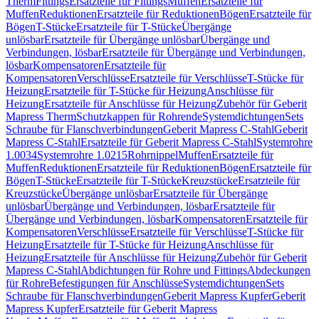
Therm
Fittings
Ersatzteile für Fittings
Muffen
Ersatzteile für
Muffen
Reduktionen
Ersatzteile für Reduktionen
Bögen
Ersatzteile für
Bögen
T-Stücke
Ersatzteile für T-Stücke
Übergänge
unlösbar
Ersatzteile für Übergänge unlösbar
Übergänge und
Verbindungen, lösbar
Ersatzteile für Übergänge und Verbindungen,
lösbar
Kompensatoren
Ersatzteile für
Kompensatoren
Verschlüsse
Ersatzteile für Verschlüsse
T-Stücke für
Heizung
Ersatzteile für T-Stücke für Heizung
Anschlüsse für
Heizung
Ersatzteile für Anschlüsse für Heizung
Zubehör für Geberit
Mapress Therm
Schutzkappen für Rohrende
Systemdichtungen
Sets
Schraube für Flanschverbindungen
Geberit Mapress C-Stahl
Geberit
Mapress C-Stahl
Ersatzteile für Geberit Mapress C-Stahl
Systemrohre
1.0034
Systemrohre 1.0215
Rohrnippel
Muffen
Ersatzteile für
Muffen
Reduktionen
Ersatzteile für Reduktionen
Bögen
Ersatzteile für
Bögen
T-Stücke
Ersatzteile für T-Stücke
Kreuzstücke
Ersatzteile für
Kreuzstücke
Übergänge unlösbar
Ersatzteile für Übergänge
unlösbar
Übergänge und Verbindungen, lösbar
Ersatzteile für
Übergänge und Verbindungen, lösbar
Kompensatoren
Ersatzteile für
Kompensatoren
Verschlüsse
Ersatzteile für Verschlüsse
T-Stücke für
Heizung
Ersatzteile für T-Stücke für Heizung
Anschlüsse für
Heizung
Ersatzteile für Anschlüsse für Heizung
Zubehör für Geberit
Mapress C-Stahl
Abdichtungen für Rohre und Fittings
Abdeckungen
für Rohre
Befestigungen für Anschlüsse
Systemdichtungen
Sets
Schraube für Flanschverbindungen
Geberit Mapress Kupfer
Geberit
Mapress Kupfer
Ersatzteile für Geberit Mapress