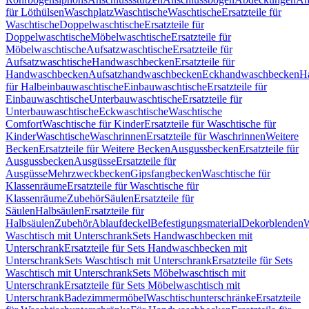
für Löthülsen
Waschplatz
Waschtische
Waschtische
Ersatzteile für
Waschtische
Doppelwaschtische
Ersatzteile für
Doppelwaschtische
Möbelwaschtische
Ersatzteile für
Möbelwaschtische
Aufsatzwaschtische
Ersatzteile für
Aufsatzwaschtische
Handwaschbecken
Ersatzteile für
Handwaschbecken
Aufsatzhandwaschbecken
Eckhandwaschbecken
H
für Halbeinbauwaschtische
Einbauwaschtische
Ersatzteile für
Einbauwaschtische
Unterbauwaschtische
Ersatzteile für
Unterbauwaschtische
Eckwaschtische
Waschtische
Comfort
Waschtische für Kinder
Ersatzteile für Waschtische für
Kinder
Waschtische
Waschrinnen
Ersatzteile für Waschrinnen
Weitere
Becken
Ersatzteile für Weitere Becken
Ausgussbecken
Ersatzteile für
Ausgussbecken
Ausgüsse
Ersatzteile für
Ausgüsse
Mehrzweckbecken
Gipsfangbecken
Waschtische für
Klassenräume
Ersatzteile für Waschtische für
Klassenräume
Zubehör
Säulen
Ersatzteile für
Säulen
Halbsäulen
Ersatzteile für
Halbsäulen
Zubehör
Ablaufdeckel
Befestigungsmaterial
Dekorblenden
W
Waschtisch mit Unterschrank
Sets Handwaschbecken mit
Unterschrank
Ersatzteile für Sets Handwaschbecken mit
Unterschrank
Sets Waschtisch mit Unterschrank
Ersatzteile für Sets
Waschtisch mit Unterschrank
Sets Möbelwaschtisch mit
Unterschrank
Ersatzteile für Sets Möbelwaschtisch mit
Unterschrank
Badezimmermöbel
Waschtischunterschränke
Ersatzteile