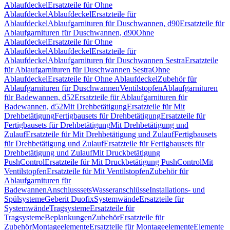
Ablaufdeckel
Ersatzteile für Ohne
Ablaufdeckel
Ablaufdeckel
Ersatzteile für
Ablaufdeckel
Ablaufgarnituren für Duschwannen, d90
Ersatzteile für
Ablaufgarnituren für Duschwannen, d90
Ohne
Ablaufdeckel
Ersatzteile für Ohne
Ablaufdeckel
Ablaufdeckel
Ersatzteile für
Ablaufdeckel
Ablaufgarnituren für Duschwannen Sestra
Ersatzteile
für Ablaufgarnituren für Duschwannen Sestra
Ohne
Ablaufdeckel
Ersatzteile für Ohne Ablaufdeckel
Zubehör für
Ablaufgarnituren für Duschwannen
Ventilstopfen
Ablaufgarnituren
für Badewannen, d52
Ersatzteile für Ablaufgarnituren für
Badewannen, d52
Mit Drehbetätigung
Ersatzteile für Mit
Drehbetätigung
Fertigbausets für Drehbetätigung
Ersatzteile für
Fertigbausets für Drehbetätigung
Mit Drehbetätigung und
Zulauf
Ersatzteile für Mit Drehbetätigung und Zulauf
Fertigbausets
für Drehbetätigung und Zulauf
Ersatzteile für Fertigbausets für
Drehbetätigung und Zulauf
Mit Druckbetätigung
PushControl
Ersatzteile für Mit Druckbetätigung PushControl
Mit
Ventilstopfen
Ersatzteile für Mit Ventilstopfen
Zubehör für
Ablaufgarnituren für
Badewannen
Anschlusssets
Wasseranschlüsse
Installations- und
Spülsysteme
Geberit Duofix
Systemwände
Ersatzteile für
Systemwände
Tragsysteme
Ersatzteile für
Tragsysteme
Beplankungen
Zubehör
Ersatzteile für
Zubehör
Montageelemente
Ersatzteile für Montageelemente
Elemente