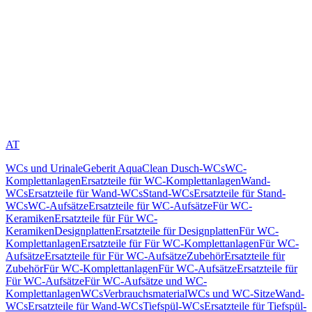
AT
WCs und Urinale
Geberit AquaClean Dusch-WCs
WC-
Komplettanlagen
Ersatzteile für WC-Komplettanlagen
Wand-
WCs
Ersatzteile für Wand-WCs
Stand-WCs
Ersatzteile für Stand-
WCs
WC-Aufsätze
Ersatzteile für WC-Aufsätze
Für WC-
Keramiken
Ersatzteile für Für WC-
Keramiken
Designplatten
Ersatzteile für Designplatten
Für WC-
Komplettanlagen
Ersatzteile für Für WC-Komplettanlagen
Für WC-
Aufsätze
Ersatzteile für Für WC-Aufsätze
Zubehör
Ersatzteile für
Zubehör
Für WC-Komplettanlagen
Für WC-Aufsätze
Ersatzteile für
Für WC-Aufsätze
Für WC-Aufsätze und WC-
Komplettanlagen
WCs
Verbrauchsmaterial
WCs und WC-Sitze
Wand-
WCs
Ersatzteile für Wand-WCs
Tiefspül-WCs
Ersatzteile für Tiefspül-