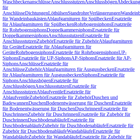
Waschbeckenanschlüsse
Anschlussstutzen
Anschlussbögen
Abdeckung
für
Anschlüsse
Dichtungen
Löthülsen
Standrohre
Verlängerungen
Wandeinb
für Wandeinbaukästen
Ablaufgarnituren für Spülbecken
Ersatzteile
für Ablaufgarnituren für Spülbecken
Rohrbogensiphons
Ersatzteile
für Rohrbogensiphons
Doppelkammersiphons
Ersatzteile für
Doppelkammersiphons
Anschlussstutzen
Ersatzteile für
Anschlussstutzen
Zubehör
Ersatzteile für Zubehör
Ablaufgarnituren
für Geräte
Ersatzteile für Ablaufgarnituren für
Geräte
Rohrbogensiphons
Ersatzteile für Rohrbogensiphons
UP-
Siphons
Ersatzteile für UP-Siphons
AP-Siphons
Ersatzteile für AP-
Siphons
Anschlüsse
Ersatzteile für
Anschlüsse
Zubehör
Ablaufgarnituren für Ausgussbecken
Ersatzteile
für Ablaufgarnituren für Ausgussbecken
Siphons
Ersatzteile für
Siphons
Anschlussbögen
Ersatzteile für
Anschlussbögen
Anschlussstutzen
Ersatzteile für
Anschlussstutzen
Ablaufventile
Ersatzteile für
Ablaufventile
Zubehör
Ersatzteile für Zubehör
Duschen und
Badewannen
Duschen
Bodenentwässerung für Duschen
Ersatzteile
für Bodenentwässerung für Duschen
Duschrinnen
Ersatzteile für
Duschrinnen
Zubehör für Duschrinnen
Ersatzteile für Zubehör für
Duschrinnen
Duschbodenabläufe
Ersatzteile für
Duschbodenabläufe
Zubehör für Duschbodenabläufe
Ersatzteile für
Zubehör für Duschbodenabläufe
Wandabläufe
Ersatzteile für
Wandabläufe
Zubehör für Wandabläufe
Ersatzteile für Zubehör für