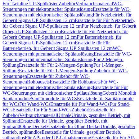
Für Twinline UP-Spülkästen
Zubehör
Verbrauchsmaterial
WC-
Steuerungen mit elektronischer Spülauslösung
Ersatzteile für WC-
Steuerungen mit elektronischer Spülauslösung
Für Netzbetrieb, für
Geberit Sigma UP-Spülkästen 12 cm
Ersatzteile für Für Netzbetrieb,
für Geberit Sigma UP-Spülkästen 12 cm
Für Netzbetrieb, für Geberit
Omega UP-Spülkästen 12 cm
Ersatzteile für Für Netzbetrieb, für
Geberit Omega UP-Spülkästen 12 cm
Für Batteriebetrieb, für
Geberit Sigma UP-Spülkästen 12 cm
Ersatzteile für Für
Batteriebetrieb, für Geberit Sigma UP-Spülkästen 12 cm
WC-
Steuerungen mit pneumatischer Spülauslösung
Ersatzteile für WC-
Steuerungen mit pneumatischer Spülauslösung
Für 2-Mengen-
Spülung
Ersatzteile für Für 2-Mengen-Spülung
Für 1-Mengen-
Spülung
Ersatzteile für Für 1-Mengen-Spülung
Zubehör für WC-
Steuerungen
Ersatzteile für Zubehör für WC-
Steuerungen
Rohbausets
Ersatzteile für Rohbausets
Für WC-
Steuerungen mit elektronischer Spülauslösung
Ersatzteile für Für
WC-Steuerungen mit elektronischer Spülauslösung
Geberit Monolith
Sanitärmodule
Sanitärmodule für WCs
Ersatzteile für Sanitärmodule
für WCs
Für Wand-WCs
Ersatzteile für Für Wand-WCs
Für Stand-
WCs
Ersatzteile für Für Stand-WCs
Zubehör
Ersatzteile für
Zubehör
Verbrauchsmaterial
Urinale
Urinale, gespülter Betrieb, mit
Spülrand
Ersatzteile für Urinale, gespülter Betrieb, mit
Spülrand
Ohne Deckel
Ersatzteile für Ohne Deckel
Urinale, gespülter
Betrieb, spülrandlos
Ersatzteile für Urinale, gespülter Betrieb,
spülrandlos
Für AP- oder UP-Urinalsteuerung
Ersatzteile für Für AP-