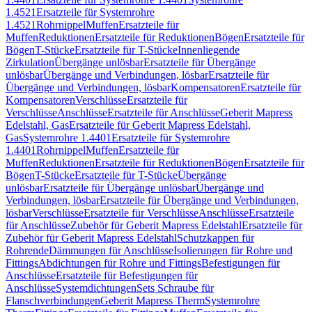
1.4521
Ersatzteile für Systemrohre
1.4521
Rohrnippel
Muffen
Ersatzteile für
Muffen
Reduktionen
Ersatzteile für Reduktionen
Bögen
Ersatzteile für
Bögen
T-Stücke
Ersatzteile für T-Stücke
Innenliegende
Zirkulation
Übergänge unlösbar
Ersatzteile für Übergänge
unlösbar
Übergänge und Verbindungen, lösbar
Ersatzteile für
Übergänge und Verbindungen, lösbar
Kompensatoren
Ersatzteile für
Kompensatoren
Verschlüsse
Ersatzteile für
Verschlüsse
Anschlüsse
Ersatzteile für Anschlüsse
Geberit Mapress
Edelstahl, Gas
Ersatzteile für Geberit Mapress Edelstahl,
Gas
Systemrohre 1.4401
Ersatzteile für Systemrohre
1.4401
Rohrnippel
Muffen
Ersatzteile für
Muffen
Reduktionen
Ersatzteile für Reduktionen
Bögen
Ersatzteile für
Bögen
T-Stücke
Ersatzteile für T-Stücke
Übergänge
unlösbar
Ersatzteile für Übergänge unlösbar
Übergänge und
Verbindungen, lösbar
Ersatzteile für Übergänge und Verbindungen,
lösbar
Verschlüsse
Ersatzteile für Verschlüsse
Anschlüsse
Ersatzteile
für Anschlüsse
Zubehör für Geberit Mapress Edelstahl
Ersatzteile für
Zubehör für Geberit Mapress Edelstahl
Schutzkappen für
Rohrende
Dämmungen für Anschlüsse
Isolierungen für Rohre und
Fittings
Abdichtungen für Rohre und Fittings
Befestigungen für
Anschlüsse
Ersatzteile für Befestigungen für
Anschlüsse
Systemdichtungen
Sets Schraube für
Flanschverbindungen
Geberit Mapress Therm
Systemrohre