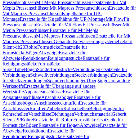
Pressanschlüssen
Mit Mepla Pressanschlüssen
Ersatzteile für Mit
Mepla Pressanschlüssen
Mit Mapress Pressanschlüssen
Ersatzteile für
Mit Mapress Pressanschlüssen
Kugelhähne für UP-
Montage
Ersatzteile für Kugelhähne für UP-Montage
Mit FlowFit
Pressanschlüssen
Ersatzteile für Mit FlowFit Pressanschlüssen
Mit
Mepla Pressanschlüssen
Ersatzteile für Mit Mepla
Pressanschlüssen
Mit Mapress Pressanschlüssen
Ersatzteile für Mit
Mapress Pressanschlüssen
Gebäude-Entwässerungssysteme
Geberit
Silent-db20
Rohre
Formstücke
Ersatzteile für
Formstücke
Bögen
Abzweige
Ersatzteile für
Abzweige
Reduktionen
Reinigungsstücke
Ersatzteile für
Reinigungsstücke
Formstücke
SuperTube
Bögen
Sonderformstücke
Verbindungen
Ersatzteile für
Verbindungen
Schweißverbindungen
Steckverbindungen
Ersatzteile
für Steckverbindungen
Spannverbindungen
Übergänge auf andere
Werkstoffe
Ersatzteile für Übergänge auf andere
Werkstoffe
Apparateanschlüsse
Ersatzteile für
Apparateanschlüsse
Anschlussbögen
Ersatzteile für
Anschlussbögen
Anschlusssteckmuffen
Ersatzteile für
Anschlusssteckmuffen
Zubehör
Rohrschellen
Befestigungen für
Rohrschellen
Verschlüsse
Dichtungen
Verbrauchsmaterial
Geberit
Silent-PP
Rohre
Ersatzteile für Rohre
Formstücke
Ersatzteile für
Formstücke
Bögen
Ersatzteile für Bögen
Abzweige
Ersatzteile für
Abzweige
Reduktionen
Ersatzteile für
Reduktionen
Reinigungsstücke
Ersatzteile für