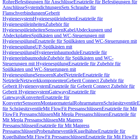
Rohre
Befestigungen für Anschlüsse
Ersatzteile für Befestigungen für
Anschlüsse
Systemdichtungen
Sets Schraube für
Flanschverbindungen
Geberit
Hygienesystem
Hygienespüleinheiten
Ersatzteile für
Hygienespüleinheiten
Zubehör für
Hygienespüleinheiten
Sensoren
Kabel
Abdeckungen und
Abdeckplatten
Spülkästen und WC-Steuerungen mit
Hygienespülung
Ersatzteile für Spülkästen und WC-Steuerungen mit
Hygienespülung
UP-Spülkästen mit
Hygienespülung
Hygieneeinbaumodule
Ersatzteile für
Hygieneeinbaumodule
Zubehör für Spülkästen und WC-
Steuerungen mit Hygienespülung
Ersatzteile für Zubehör für
Spülkästen und WC-Steuerungen mit
Hygienespülung
Sensoren
Kabel
Netzteile
Ersatzteile für
Netzteile
Netzwerkkomponenten
Geberit Connect Zubehör für
Geberit Hygienesystem
Ersatzteile für Geberit Connect Zubehör für
Geberit Hygienesystem
Gateways
Ersatzteile für
Gateways
Konverter
Ersatzteile für
Konverter
Sensoren
Montagematerial
Rohrarmaturen
Schrägsitzventile
E
für Schrägsitzventile
Mit FlowFit Pressanschlüssen
Ersatzteile für Mit
FlowFit Pressanschlüssen
Mit Mepla Pressanschlüssen
Ersatzteile für
Mit Mepla Pressanschlüssen
Mit Mapress
Pressanschlüssen
Ersatzteile für Mit Mapress
Pressanschlüssen
Probenahmeventile
Kugelhähne
Ersatzteile für
Kugelhähne
Mit FlowFit Pressanschlüssen
Ersatzteile für Mit FlowFit