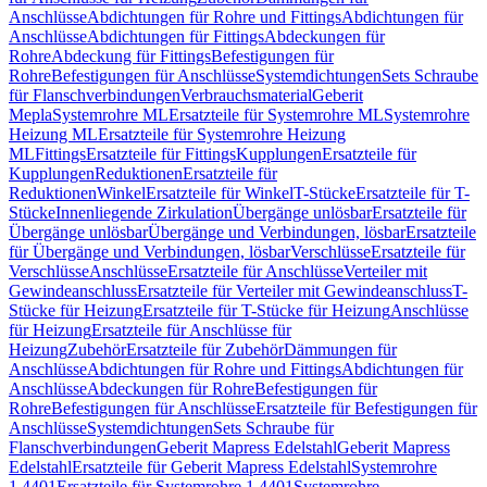
Anschlüsse
Abdichtungen für Rohre und Fittings
Abdichtungen für
Anschlüsse
Abdichtungen für Fittings
Abdeckungen für
Rohre
Abdeckung für Fittings
Befestigungen für
Rohre
Befestigungen für Anschlüsse
Systemdichtungen
Sets Schraube
für Flanschverbindungen
Verbrauchsmaterial
Geberit
Mepla
Systemrohre ML
Ersatzteile für Systemrohre ML
Systemrohre
Heizung ML
Ersatzteile für Systemrohre Heizung
ML
Fittings
Ersatzteile für Fittings
Kupplungen
Ersatzteile für
Kupplungen
Reduktionen
Ersatzteile für
Reduktionen
Winkel
Ersatzteile für Winkel
T-Stücke
Ersatzteile für T-
Stücke
Innenliegende Zirkulation
Übergänge unlösbar
Ersatzteile für
Übergänge unlösbar
Übergänge und Verbindungen, lösbar
Ersatzteile
für Übergänge und Verbindungen, lösbar
Verschlüsse
Ersatzteile für
Verschlüsse
Anschlüsse
Ersatzteile für Anschlüsse
Verteiler mit
Gewindeanschluss
Ersatzteile für Verteiler mit Gewindeanschluss
T-
Stücke für Heizung
Ersatzteile für T-Stücke für Heizung
Anschlüsse
für Heizung
Ersatzteile für Anschlüsse für
Heizung
Zubehör
Ersatzteile für Zubehör
Dämmungen für
Anschlüsse
Abdichtungen für Rohre und Fittings
Abdichtungen für
Anschlüsse
Abdeckungen für Rohre
Befestigungen für
Rohre
Befestigungen für Anschlüsse
Ersatzteile für Befestigungen für
Anschlüsse
Systemdichtungen
Sets Schraube für
Flanschverbindungen
Geberit Mapress Edelstahl
Geberit Mapress
Edelstahl
Ersatzteile für Geberit Mapress Edelstahl
Systemrohre
1.4401
Ersatzteile für Systemrohre 1.4401
Systemrohre