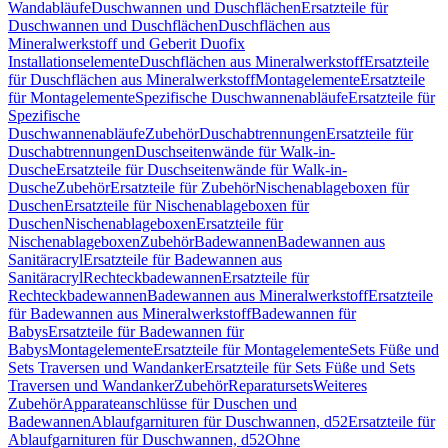
Wandabläufe
Duschwannen und Duschflächen
Ersatzteile für
Duschwannen und Duschflächen
Duschflächen aus
Mineralwerkstoff und Geberit Duofix
Installationselemente
Duschflächen aus Mineralwerkstoff
Ersatzteile
für Duschflächen aus Mineralwerkstoff
Montagelemente
Ersatzteile
für Montagelemente
Spezifische Duschwannenabläufe
Ersatzteile für
Spezifische
Duschwannenabläufe
Zubehör
Duschabtrennungen
Ersatzteile für
Duschabtrennungen
Duschseitenwände für Walk-in-
Dusche
Ersatzteile für Duschseitenwände für Walk-in-
Dusche
Zubehör
Ersatzteile für Zubehör
Nischenablageboxen für
Duschen
Ersatzteile für Nischenablageboxen für
Duschen
Nischenablageboxen
Ersatzteile für
Nischenablageboxen
Zubehör
Badewannen
Badewannen aus
Sanitäracryl
Ersatzteile für Badewannen aus
Sanitäracryl
Rechteckbadewannen
Ersatzteile für
Rechteckbadewannen
Badewannen aus Mineralwerkstoff
Ersatzteile
für Badewannen aus Mineralwerkstoff
Badewannen für
Babys
Ersatzteile für Badewannen für
Babys
Montagelemente
Ersatzteile für Montagelemente
Sets Füße und
Sets Traversen und Wandanker
Ersatzteile für Sets Füße und Sets
Traversen und Wandanker
Zubehör
Reparatursets
Weiteres
Zubehör
Apparateanschlüsse für Duschen und
Badewannen
Ablaufgarnituren für Duschwannen, d52
Ersatzteile für
Ablaufgarnituren für Duschwannen, d52
Ohne