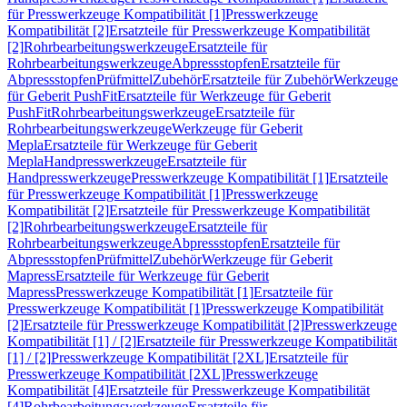
für Presswerkzeuge Kompatibilität [1]
Presswerkzeuge
Kompatibilität [2]
Ersatzteile für Presswerkzeuge Kompatibilität
[2]
Rohrbearbeitungswerkzeuge
Ersatzteile für
Rohrbearbeitungswerkzeuge
Abpressstopfen
Ersatzteile für
Abpressstopfen
Prüfmittel
Zubehör
Ersatzteile für Zubehör
Werkzeuge
für Geberit PushFit
Ersatzteile für Werkzeuge für Geberit
PushFit
Rohrbearbeitungswerkzeuge
Ersatzteile für
Rohrbearbeitungswerkzeuge
Werkzeuge für Geberit
Mepla
Ersatzteile für Werkzeuge für Geberit
Mepla
Handpresswerkzeuge
Ersatzteile für
Handpresswerkzeuge
Presswerkzeuge Kompatibilität [1]
Ersatzteile
für Presswerkzeuge Kompatibilität [1]
Presswerkzeuge
Kompatibilität [2]
Ersatzteile für Presswerkzeuge Kompatibilität
[2]
Rohrbearbeitungswerkzeuge
Ersatzteile für
Rohrbearbeitungswerkzeuge
Abpressstopfen
Ersatzteile für
Abpressstopfen
Prüfmittel
Zubehör
Werkzeuge für Geberit
Mapress
Ersatzteile für Werkzeuge für Geberit
Mapress
Presswerkzeuge Kompatibilität [1]
Ersatzteile für
Presswerkzeuge Kompatibilität [1]
Presswerkzeuge Kompatibilität
[2]
Ersatzteile für Presswerkzeuge Kompatibilität [2]
Presswerkzeuge
Kompatibilität [1] / [2]
Ersatzteile für Presswerkzeuge Kompatibilität
[1] / [2]
Presswerkzeuge Kompatibilität [2XL]
Ersatzteile für
Presswerkzeuge Kompatibilität [2XL]
Presswerkzeuge
Kompatibilität [4]
Ersatzteile für Presswerkzeuge Kompatibilität
[4]
Rohrbearbeitungswerkzeuge
Ersatzteile für