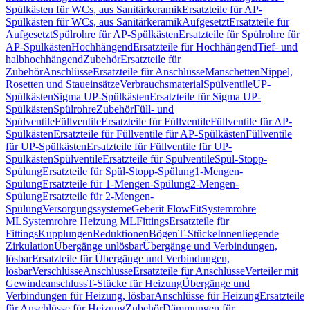
Spülkästen für WCs, aus Sanitärkeramik
Ersatzteile für AP-
Spülkästen für WCs, aus Sanitärkeramik
Aufgesetzt
Ersatzteile für
Aufgesetzt
Spülrohre für AP-Spülkästen
Ersatzteile für Spülrohre für
AP-Spülkästen
Hochhängend
Ersatzteile für Hochhängend
Tief- und
halbhochhängend
Zubehör
Ersatzteile für
Zubehör
Anschlüsse
Ersatzteile für Anschlüsse
Manschetten
Nippel,
Rosetten und Staueinsätze
Verbrauchsmaterial
Spülventile
UP-
Spülkästen
Sigma UP-Spülkästen
Ersatzteile für Sigma UP-
Spülkästen
Spülrohre
Zubehör
Füll- und
Spülventile
Füllventile
Ersatzteile für Füllventile
Füllventile für AP-
Spülkästen
Ersatzteile für Füllventile für AP-Spülkästen
Füllventile
für UP-Spülkästen
Ersatzteile für Füllventile für UP-
Spülkästen
Spülventile
Ersatzteile für Spülventile
Spül-Stopp-
Spülung
Ersatzteile für Spül-Stopp-Spülung
1-Mengen-
Spülung
Ersatzteile für 1-Mengen-Spülung
2-Mengen-
Spülung
Ersatzteile für 2-Mengen-
Spülung
Versorgungssysteme
Geberit FlowFit
Systemrohre
ML
Systemrohre Heizung ML
Fittings
Ersatzteile für
Fittings
Kupplungen
Reduktionen
Bögen
T-Stücke
Innenliegende
Zirkulation
Übergänge unlösbar
Übergänge und Verbindungen,
lösbar
Ersatzteile für Übergänge und Verbindungen,
lösbar
Verschlüsse
Anschlüsse
Ersatzteile für Anschlüsse
Verteiler mit
Gewindeanschluss
T-Stücke für Heizung
Übergänge und
Verbindungen für Heizung, lösbar
Anschlüsse für Heizung
Ersatzteile
für Anschlüsse für Heizung
Zubehör
Dämmungen für