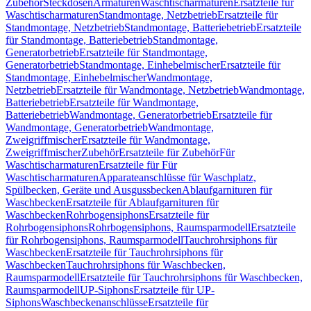
Zubehör
Steckdosen
Armaturen
Waschtischarmaturen
Ersatzteile für
Waschtischarmaturen
Standmontage, Netzbetrieb
Ersatzteile für
Standmontage, Netzbetrieb
Standmontage, Batteriebetrieb
Ersatzteile
für Standmontage, Batteriebetrieb
Standmontage,
Generatorbetrieb
Ersatzteile für Standmontage,
Generatorbetrieb
Standmontage, Einhebelmischer
Ersatzteile für
Standmontage, Einhebelmischer
Wandmontage,
Netzbetrieb
Ersatzteile für Wandmontage, Netzbetrieb
Wandmontage,
Batteriebetrieb
Ersatzteile für Wandmontage,
Batteriebetrieb
Wandmontage, Generatorbetrieb
Ersatzteile für
Wandmontage, Generatorbetrieb
Wandmontage,
Zweigriffmischer
Ersatzteile für Wandmontage,
Zweigriffmischer
Zubehör
Ersatzteile für Zubehör
Für
Waschtischarmaturen
Ersatzteile für Für
Waschtischarmaturen
Apparateanschlüsse für Waschplatz,
Spülbecken, Geräte und Ausgussbecken
Ablaufgarnituren für
Waschbecken
Ersatzteile für Ablaufgarnituren für
Waschbecken
Rohrbogensiphons
Ersatzteile für
Rohrbogensiphons
Rohrbogensiphons, Raumsparmodell
Ersatzteile
für Rohrbogensiphons, Raumsparmodell
Tauchrohrsiphons für
Waschbecken
Ersatzteile für Tauchrohrsiphons für
Waschbecken
Tauchrohrsiphons für Waschbecken,
Raumsparmodell
Ersatzteile für Tauchrohrsiphons für Waschbecken,
Raumsparmodell
UP-Siphons
Ersatzteile für UP-
Siphons
Waschbeckenanschlüsse
Ersatzteile für