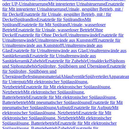
oder UP-Urinalsteuerung
Mit integrierter Urinalsteuerung
Ersatzteile
für Mit integrierter Urinalsteuerung
Urinale, gespülter Betrieb, mit /
für Deckel
Ersatzteile für Urinale, gespülter Betrieb, mit / für
Deckel
Spülrandlos
Ersatzteile für Spülrandlos
Mit
Spülrand
Ersatzteile für Mit Spülrand
Urinale, wasserloser
Betrieb
Ersatzteile für Urinale, wasserloser Betrieb
Ohne
Deckel
Ersatzteile für Ohne Deckel
Urinaltrennwände
Ersatzteile für
Urinaltrennwände
Urinaltrennwände aus Kunststoff
Ersatzteile für
Urinaltrennwände aus Kunststoff
Urinaltrennwände aus
Glas
Ersatzteile für Urinaltrennwände aus Glas
Urinaltrennwände aus
Sanitärkeramik
Ersatzteile für Urinaltrennwände aus
Sanitärkeramik
Zubehör
Ersatzteile für Zubehör
Urinaldeckel
Siphons
und Siphonzubehör
Spülrohre, Spülbögen und Übergänge
Ersatzteile
für Spülrohre, Spülbögen und
Übergänge
Befestigungsmaterial
Ablaufventile
Spülverteiler
Apparatean
für Unterputz
Mit elektronischer Spülauslösung,
Netzbetrieb
Ersatzteile für Mit elektronischer Spülauslösung,
Netzbetrieb
Mit elektronischer Spülauslösung,
Batteriebetrieb
Ersatzteile für Mit elektronischer Spülauslösung,
Batteriebetrieb
Mit pneumatischer Spülauslösung
Ersatzteile für Mit
pneumatischer Spülauslösung
Aufputz
Ersatzteile für Aufputz
Mit
elektronischer Spülauslösung, Netzbetrieb
Ersatzteile für Mit
elektronischer Spülauslösung, Netzbetrieb
Mit elektronischer
Spülauslösung, Batteriebetrieb
Ersatzteile für Mit elektronischer
Spülauslösung, Batteriebetrieb
Zubehör
Ersatzteile für