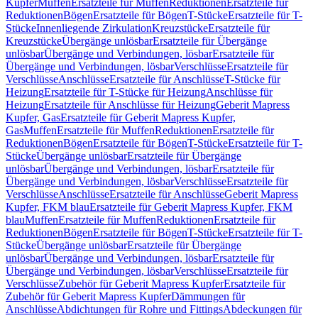
Kupfer
Muffen
Ersatzteile für Muffen
Reduktionen
Ersatzteile für
Reduktionen
Bögen
Ersatzteile für Bögen
T-Stücke
Ersatzteile für T-
Stücke
Innenliegende Zirkulation
Kreuzstücke
Ersatzteile für
Kreuzstücke
Übergänge unlösbar
Ersatzteile für Übergänge
unlösbar
Übergänge und Verbindungen, lösbar
Ersatzteile für
Übergänge und Verbindungen, lösbar
Verschlüsse
Ersatzteile für
Verschlüsse
Anschlüsse
Ersatzteile für Anschlüsse
T-Stücke für
Heizung
Ersatzteile für T-Stücke für Heizung
Anschlüsse für
Heizung
Ersatzteile für Anschlüsse für Heizung
Geberit Mapress
Kupfer, Gas
Ersatzteile für Geberit Mapress Kupfer,
Gas
Muffen
Ersatzteile für Muffen
Reduktionen
Ersatzteile für
Reduktionen
Bögen
Ersatzteile für Bögen
T-Stücke
Ersatzteile für T-
Stücke
Übergänge unlösbar
Ersatzteile für Übergänge
unlösbar
Übergänge und Verbindungen, lösbar
Ersatzteile für
Übergänge und Verbindungen, lösbar
Verschlüsse
Ersatzteile für
Verschlüsse
Anschlüsse
Ersatzteile für Anschlüsse
Geberit Mapress
Kupfer, FKM blau
Ersatzteile für Geberit Mapress Kupfer, FKM
blau
Muffen
Ersatzteile für Muffen
Reduktionen
Ersatzteile für
Reduktionen
Bögen
Ersatzteile für Bögen
T-Stücke
Ersatzteile für T-
Stücke
Übergänge unlösbar
Ersatzteile für Übergänge
unlösbar
Übergänge und Verbindungen, lösbar
Ersatzteile für
Übergänge und Verbindungen, lösbar
Verschlüsse
Ersatzteile für
Verschlüsse
Zubehör für Geberit Mapress Kupfer
Ersatzteile für
Zubehör für Geberit Mapress Kupfer
Dämmungen für
Anschlüsse
Abdichtungen für Rohre und Fittings
Abdeckungen für