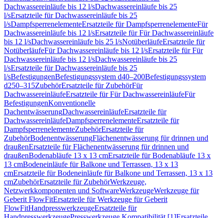
Dachwassereinläufe bis 12 l/s
Dachwassereinläufe bis 25
l/s
Ersatzteile für Dachwassereinläufe bis 25
l/s
Dampfsperrenelemente
Ersatzteile für Dampfsperrenelemente
Für
Dachwassereinläufe bis 12 l/s
Ersatzteile für Für Dachwassereinläufe
bis 12 l/s
Dachwassereinläufe bis 25 l/s
Notüberläufe
Ersatzteile für
Notüberläufe
Für Dachwassereinläufe bis 12 l/s
Ersatzteile für Für
Dachwassereinläufe bis 12 l/s
Dachwassereinläufe bis 25
l/s
Ersatzteile für Dachwassereinläufe bis 25
l/s
Befestigungen
Befestigungssystem d40–200
Befestigungssystem
d250–315
Zubehör
Ersatzteile für Zubehör
Für
Dachwassereinläufe
Ersatzteile für Für Dachwassereinläufe
Für
Befestigungen
Konventionelle
Dachentwässerung
Dachwassereinläufe
Ersatzteile für
Dachwassereinläufe
Dampfsperrenelemente
Ersatzteile für
Dampfsperrenelemente
Zubehör
Ersatzteile für
Zubehör
Bodenentwässerung
Flächenentwässerung für drinnen und
draußen
Ersatzteile für Flächenentwässerung für drinnen und
draußen
Bodenabläufe 13 x 13 cm
Ersatzteile für Bodenabläufe 13 x
13 cm
Bodeneinläufe für Balkone und Terrassen, 13 x 13
cm
Ersatzteile für Bodeneinläufe für Balkone und Terrassen, 13 x 13
cm
Zubehör
Ersatzteile für Zubehör
Werkzeuge,
Netzwerkkomponenten und Software
Werkzeuge
Werkzeuge für
Geberit FlowFit
Ersatzteile für Werkzeuge für Geberit
FlowFit
Handpresswerkzeuge
Ersatzteile für
Handpresswerkzeuge
Presswerkzeuge Kompatibilität [1]
Ersatzteile