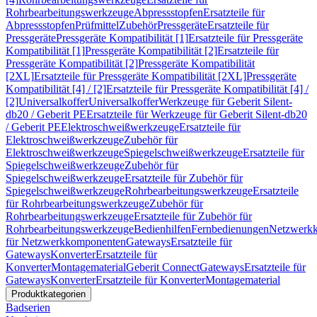
Rohrbearbeitungswerkzeuge
Abpressstopfen
Ersatzteile für
Abpressstopfen
Prüfmittel
Zubehör
Pressgeräte
Ersatzteile für
Pressgeräte
Pressgeräte Kompatibilität [1]
Ersatzteile für Pressgeräte
Kompatibilität [1]
Pressgeräte Kompatibilität [2]
Ersatzteile für
Pressgeräte Kompatibilität [2]
Pressgeräte Kompatibilität
[2XL]
Ersatzteile für Pressgeräte Kompatibilität [2XL]
Pressgeräte
Kompatibilität [4] / [2]
Ersatzteile für Pressgeräte Kompatibilität [4] /
[2]
Universalkoffer
Universalkoffer
Werkzeuge für Geberit Silent-
db20 / Geberit PE
Ersatzteile für Werkzeuge für Geberit Silent-db20
/ Geberit PE
Elektroschweißwerkzeuge
Ersatzteile für
Elektroschweißwerkzeuge
Zubehör für
Elektroschweißwerkzeuge
Spiegelschweißwerkzeuge
Ersatzteile für
Spiegelschweißwerkzeuge
Zubehör für
Spiegelschweißwerkzeuge
Ersatzteile für Zubehör für
Spiegelschweißwerkzeuge
Rohrbearbeitungswerkzeuge
Ersatzteile
für Rohrbearbeitungswerkzeuge
Zubehör für
Rohrbearbeitungswerkzeuge
Ersatzteile für Zubehör für
Rohrbearbeitungswerkzeuge
Bedienhilfen
Fernbedienungen
Netzwerk
für Netzwerkkomponenten
Gateways
Ersatzteile für
Gateways
Konverter
Ersatzteile für
Konverter
Montagematerial
Geberit Connect
Gateways
Ersatzteile für
Gateways
Konverter
Ersatzteile für Konverter
Montagematerial
Produktkategorien
Badserien