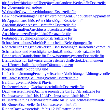
für Steckverbindungen
Übergänge auf andere Werkstoffe
Ersatzteile
für Übergänge auf andere
Werkstoffe
Gewindeverbindungen
Ersatzteile für
Gewindeverbindungen
Flanschverbindungen
Bundbüchsen
Apparatean
für Apparateanschlüsse
Anschlussbögen
Ersatzteile für
Anschlussbögen
Anschlussmuffen
Ersatzteile für
Anschlussmuffen
Anschlussstutzen
Ersatzteile für
Anschlussstutzen
Fertigabläufe
Ersatzteile für
Fertigabläufe
Schneckensiphons
Ersatzteile für
Schneckensiphons
Zubehör
Rohrschellen
Befestigungen für
Rohrschellen
Tragschalen
Verschlüsse
Dichtungen
Bauschutze
Verbrauc
Schallschutz und Feuchtigkeitsschutz
Brandschutz
Ersatzteile für
Brandschutz
Brandschutz für Entwässerungssysteme
Ersatzteile für
Brandschutz für Entwässerungssysteme
Schallschutz
Dämmungen
zur Körperschallentkopplung
Dämmungen zur
Körperschallentkopplung und
Luftschalldämmung
Feuchtigkeitsschutz
Abdichtungen
Lüftungsventile
für Entwässerung
Belüftungsventile
Ersatzteile für
Belüftungsventile
Geberit Pluvia
Dachentwässerung
Dachwassereinläufe
Ersatzteile für
Dachwassereinläufe
Dachwassereinläufe bis 12 l/s
Ersatzteile für
Dachwassereinläufe bis 12 l/s
Dachwassereinläufe bis 25
l/s
Ersatzteile für Dachwassereinläufe bis 25 l/s
Dachwassereinläufe
für Rinnen
Ersatzteile für Dachwassereinläufe für
Rinnen
Dachwassereinläufe bis 12 l/s
Ersatzteile für