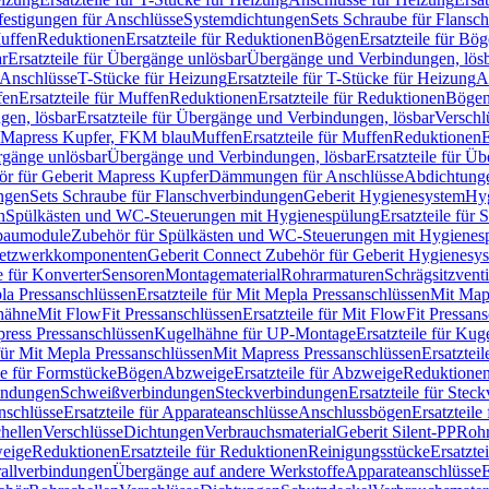
festigungen für Anschlüsse
Systemdichtungen
Sets Schraube für Flansc
Muffen
Reduktionen
Ersatzteile für Reduktionen
Bögen
Ersatzteile für Bö
r
Ersatzteile für Übergänge unlösbar
Übergänge und Verbindungen, lös
r Anschlüsse
T-Stücke für Heizung
Ersatzteile für T-Stücke für Heizung
A
fen
Ersatzteile für Muffen
Reduktionen
Ersatzteile für Reduktionen
Böge
gen, lösbar
Ersatzteile für Übergänge und Verbindungen, lösbar
Verschl
it Mapress Kupfer, FKM blau
Muffen
Ersatzteile für Muffen
Reduktionen
E
ergänge unlösbar
Übergänge und Verbindungen, lösbar
Ersatzteile für Ü
hör für Geberit Mapress Kupfer
Dämmungen für Anschlüsse
Abdichtunge
ngen
Sets Schraube für Flanschverbindungen
Geberit Hygienesystem
Hyg
n
Spülkästen und WC-Steuerungen mit Hygienespülung
Ersatzteile fü
nbaumodule
Zubehör für Spülkästen und WC-Steuerungen mit Hygienes
etzwerkkomponenten
Geberit Connect Zubehör für Geberit Hygienesy
e für Konverter
Sensoren
Montagematerial
Rohrarmaturen
Schrägsitzventi
la Pressanschlüssen
Ersatzteile für Mit Mepla Pressanschlüssen
Mit Map
lhähne
Mit FlowFit Pressanschlüssen
Ersatzteile für Mit FlowFit Pressan
press Pressanschlüssen
Kugelhähne für UP-Montage
Ersatzteile für Ku
 für Mit Mepla Pressanschlüssen
Mit Mapress Pressanschlüssen
Ersatztei
le für Formstücke
Bögen
Abzweige
Ersatzteile für Abzweige
Reduktione
bindungen
Schweißverbindungen
Steckverbindungen
Ersatzteile für Ste
nschlüsse
Ersatzteile für Apparateanschlüsse
Anschlussbögen
Ersatzteil
hellen
Verschlüsse
Dichtungen
Verbrauchsmaterial
Geberit Silent-PP
Roh
weige
Reduktionen
Ersatzteile für Reduktionen
Reinigungsstücke
Ersatzte
allverbindungen
Übergänge auf andere Werkstoffe
Apparateanschlüsse
E