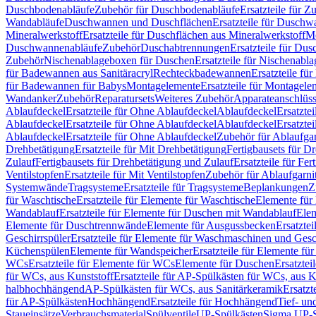
Duschbodenabläufe
Zubehör für Duschbodenabläufe
Ersatzteile für 
Wandabläufe
Duschwannen und Duschflächen
Ersatzteile für Dusch
Mineralwerkstoff
Ersatzteile für Duschflächen aus Mineralwerkstoff
Mo
Duschwannenabläufe
Zubehör
Duschabtrennungen
Ersatzteile für Du
Zubehör
Nischenablageboxen für Duschen
Ersatzteile für Nischenab
für Badewannen aus Sanitäracryl
Rechteckbadewannen
Ersatzteile f
für Badewannen für Babys
Montagelemente
Ersatzteile für Montagele
Wandanker
Zubehör
Reparatursets
Weiteres Zubehör
Apparateanschlüs
Ablaufdeckel
Ersatzteile für Ohne Ablaufdeckel
Ablaufdeckel
Ersatzte
Ablaufdeckel
Ersatzteile für Ohne Ablaufdeckel
Ablaufdeckel
Ersatzte
Ablaufdeckel
Ersatzteile für Ohne Ablaufdeckel
Zubehör für Ablaufga
Drehbetätigung
Ersatzteile für Mit Drehbetätigung
Fertigbausets für D
Zulauf
Fertigbausets für Drehbetätigung und Zulauf
Ersatzteile für Fe
Ventilstopfen
Ersatzteile für Mit Ventilstopfen
Zubehör für Ablaufgarn
Systemwände
Tragsysteme
Ersatzteile für Tragsysteme
Beplankungen
Z
für Waschtische
Ersatzteile für Elemente für Waschtische
Elemente für 
Wandablauf
Ersatzteile für Elemente für Duschen mit Wandablauf
Ele
Elemente für Duschtrennwände
Elemente für Ausgussbecken
Ersatzte
Geschirrspüler
Ersatzteile für Elemente für Waschmaschinen und Gesc
Küchenspülen
Elemente für Wandspeicher
Ersatzteile für Elemente fü
WCs
Ersatzteile für Elemente für WCs
Elemente für Duschen
Ersatztei
für WCs, aus Kunststoff
Ersatzteile für AP-Spülkästen für WCs, aus K
halbhochhängend
AP-Spülkästen für WCs, aus Sanitärkeramik
Ersatzt
für AP-Spülkästen
Hochhängend
Ersatzteile für Hochhängend
Tief- u
Staueinsätze
Verbrauchsmaterial
Spülventile
UP-Spülkästen
Sigma UP-S