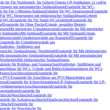
eile für Für Netzbetrieb, für Geberit Omega UP-Spülkästen 12 cm
Für
rungen mit pneumatischer Spülauslösung
Ersatzteile für WC-
ile für Für 1-Mengen-Spülung
Zubehör für WC-Steuerungen
Ersatzteile
ür Für WC-Steuerungen mit elektronischer Spülauslösung
Geberit
nd-WCs
Ersatzteile für Für Stand-WCs
Zubehör
Ersatzteile für
el
Ersatzteile für Ohne Deckel
Urinale, gespülter Betrieb,
uerung
Mit integrierter Urinalsteuerung
Ersatzteile für Mit integrierter
ür Spülrandlos
Mit Spülrand
Ersatzteile für Mit Spülrand
Urinale,
naltrennwände
Urinaltrennwände aus Kunststoff
Ersatzteile für
Ersatzteile für Urinaltrennwände aus
r Spülrohre, Spülbögen und
ronischer Spülauslösung, Netzbetrieb
Ersatzteile für Mit elektronischer
Mit pneumatischer Spülauslösung
Ersatzteile für Mit pneumatischer
 Netzbetrieb
Mit elektronischer Spülauslösung,
atzteile für Rohbau- und Austauschsets
Spülrohre, Spülbögen und
anschlüsse für WCs, Urinale und Bidets
Ablaufgarnituren für WCs
ssbögen
Anschlussstutzen
Ersatzteile für
us PVC
Ersatzteile für Anschlüsse aus PVC
Manschetten und
hons
Ersatzteile für Schneckensiphons
UP-Siphons
Ersatzteile für UP-
enverlängerungen
Anschlussstutzen
Ersatzteile für
ogensiphons
Ersatzteile für
htische
Waschtische
Ersatzteile für
atzteile für Aufsatzwaschtische
Handwaschbecken
Ersatzteile für
htische
Ersatzteile für
atzteile für Waschtische für