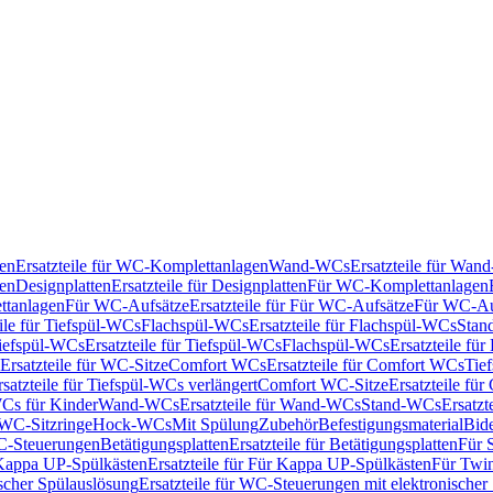
en
Ersatzteile für WC-Komplettanlagen
Wand-WCs
Ersatzteile für Wa
ken
Designplatten
Ersatzteile für Designplatten
Für WC-Komplettanlagen
tanlagen
Für WC-Aufsätze
Ersatzteile für Für WC-Aufsätze
Für WC-Au
eile für Tiefspül-WCs
Flachspül-WCs
Ersatzteile für Flachspül-WCs
Stan
iefspül-WCs
Ersatzteile für Tiefspül-WCs
Flachspül-WCs
Ersatzteile fü
Ersatzteile für WC-Sitze
Comfort WCs
Ersatzteile für Comfort WCs
Tie
rsatzteile für Tiefspül-WCs verlängert
Comfort WC-Sitze
Ersatzteile fü
WCs für Kinder
Wand-WCs
Ersatzteile für Wand-WCs
Stand-WCs
Ersatzt
r WC-Sitzringe
Hock-WCs
Mit Spülung
Zubehör
Befestigungsmaterial
Bide
C-Steuerungen
Betätigungsplatten
Ersatzteile für Betätigungsplatten
Für 
Kappa UP-Spülkästen
Ersatzteile für Für Kappa UP-Spülkästen
Für Twin
scher Spülauslösung
Ersatzteile für WC-Steuerungen mit elektronischer