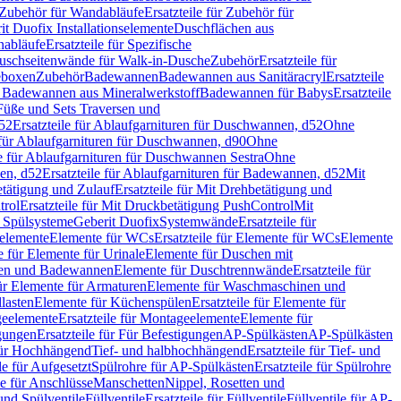
Zubehör für Wandabläufe
Ersatzteile für Zubehör für
t Duofix Installationselemente
Duschflächen aus
nabläufe
Ersatzteile für Spezifische
 Duschseitenwände für Walk-in-Dusche
Zubehör
Ersatzteile für
geboxen
Zubehör
Badewannen
Badewannen aus Sanitäracryl
Ersatzteile
ür Badewannen aus Mineralwerkstoff
Badewannen für Babys
Ersatzteile
s Füße und Sets Traversen und
d52
Ersatzteile für Ablaufgarnituren für Duschwannen, d52
Ohne
e für Ablaufgarnituren für Duschwannen, d90
Ohne
le für Ablaufgarnituren für Duschwannen Sestra
Ohne
en, d52
Ersatzteile für Ablaufgarnituren für Badewannen, d52
Mit
tätigung und Zulauf
Ersatzteile für Mit Drehbetätigung und
trol
Ersatzteile für Mit Druckbetätigung PushControl
Mit
d Spülsysteme
Geberit Duofix
Systemwände
Ersatzteile für
eelemente
Elemente für WCs
Ersatzteile für Elemente für WCs
Elemente
le für Elemente für Urinale
Elemente für Duschen mit
chen und Badewannen
Elemente für Duschtrennwände
Ersatzteile für
für Elemente für Armaturen
Elemente für Waschmaschinen und
llasten
Elemente für Küchenspülen
Ersatzteile für Elemente für
eelemente
Ersatzteile für Montageelemente
Elemente für
gungen
Ersatzteile für Für Befestigungen
AP-Spülkästen
AP-Spülkästen
 für Hochhängend
Tief- und halbhochhängend
Ersatzteile für Tief- und
le für Aufgesetzt
Spülrohre für AP-Spülkästen
Ersatzteile für Spülrohre
le für Anschlüsse
Manschetten
Nippel, Rosetten und
und Spülventile
Füllventile
Ersatzteile für Füllventile
Füllventile für AP-