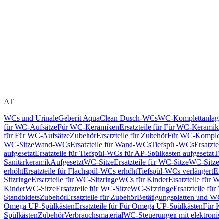
AT
WCs und Urinale
Geberit AquaClean Dusch-WCs
WC-Komplettanlag
für WC-Aufsätze
Für WC-Keramiken
Ersatzteile für Für WC-Kerami
für Für WC-Aufsätze
Zubehör
Ersatzteile für Zubehör
Für WC-Komplet
WC-Sitze
Wand-WCs
Ersatzteile für Wand-WCs
Tiefspül-WCs
Ersatzt
aufgesetzt
Ersatzteile für Tiefspül-WCs für AP-Spülkasten aufgesetzt
T
Sanitärkeramik
Aufgesetzt
WC-Sitze
Ersatzteile für WC-Sitze
WC-Sitze
erhöht
Ersatzteile für Flachspül-WCs erhöht
Tiefspül-WCs verlängert
E
Sitzringe
Ersatzteile für WC-Sitzringe
WCs für Kinder
Ersatzteile für 
Kinder
WC-Sitze
Ersatzteile für WC-Sitze
WC-Sitzringe
Ersatzteile fü
Standbidets
Zubehör
Ersatzteile für Zubehör
Betätigungsplatten und W
Omega UP-Spülkästen
Ersatzteile für Für Omega UP-Spülkästen
Für 
Spülkästen
Zubehör
Verbrauchsmaterial
WC-Steuerungen mit elektroni