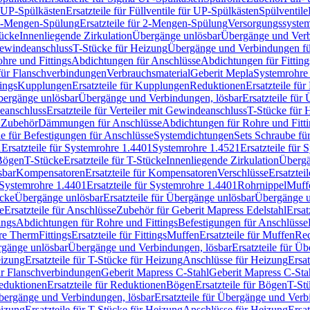
r UP-Spülkästen
Ersatzteile für Füllventile für UP-Spülkästen
Spülventile
-Mengen-Spülung
Ersatzteile für 2-Mengen-Spülung
Versorgungssyste
ücke
Innenliegende Zirkulation
Übergänge unlösbar
Übergänge und Verb
Gewindeanschluss
T-Stücke für Heizung
Übergänge und Verbindungen fü
hre und Fittings
Abdichtungen für Anschlüsse
Abdichtungen für Fitting
für Flanschverbindungen
Verbrauchsmaterial
Geberit Mepla
Systemrohr
tings
Kupplungen
Ersatzteile für Kupplungen
Reduktionen
Ersatzteile fü
Übergänge unlösbar
Übergänge und Verbindungen, lösbar
Ersatzteile fü
deanschluss
Ersatzteile für Verteiler mit Gewindeanschluss
T-Stücke für 
r Zubehör
Dämmungen für Anschlüsse
Abdichtungen für Rohre und Fitti
ile für Befestigungen für Anschlüsse
Systemdichtungen
Sets Schraube fü
1
Ersatzteile für Systemrohre 1.4401
Systemrohre 1.4521
Ersatzteile für
 Bögen
T-Stücke
Ersatzteile für T-Stücke
Innenliegende Zirkulation
Übergä
sbar
Kompensatoren
Ersatzteile für Kompensatoren
Verschlüsse
Ersatztei
Systemrohre 1.4401
Ersatzteile für Systemrohre 1.4401
Rohrnippel
Muff
ücke
Übergänge unlösbar
Ersatzteile für Übergänge unlösbar
Übergänge u
e
Ersatzteile für Anschlüsse
Zubehör für Geberit Mapress Edelstahl
Ersat
ings
Abdichtungen für Rohre und Fittings
Befestigungen für Anschlüsse
re Therm
Fittings
Ersatzteile für Fittings
Muffen
Ersatzteile für Muffen
Re
ergänge unlösbar
Übergänge und Verbindungen, lösbar
Ersatzteile für Ü
eizung
Ersatzteile für T-Stücke für Heizung
Anschlüsse für Heizung
Ersat
ür Flanschverbindungen
Geberit Mapress C-Stahl
Geberit Mapress C-Sta
eduktionen
Ersatzteile für Reduktionen
Bögen
Ersatzteile für Bögen
T-St
ergänge und Verbindungen, lösbar
Ersatzteile für Übergänge und Verb
eizung
Ersatzteile für T-Stücke für Heizung
Anschlüsse für Heizung
Ersat