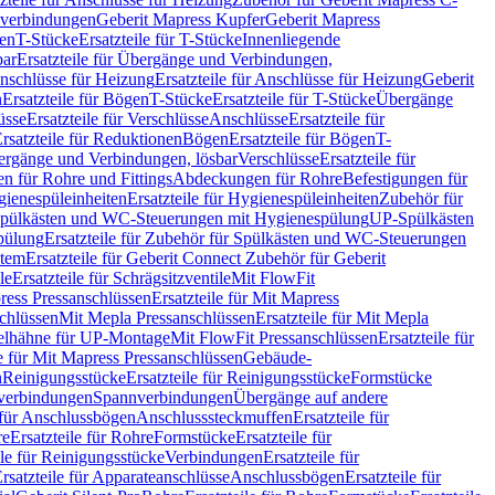
hverbindungen
Geberit Mapress Kupfer
Geberit Mapress
gen
T-Stücke
Ersatzteile für T-Stücke
Innenliegende
bar
Ersatzteile für Übergänge und Verbindungen,
nschlüsse für Heizung
Ersatzteile für Anschlüsse für Heizung
Geberit
n
Ersatzteile für Bögen
T-Stücke
Ersatzteile für T-Stücke
Übergänge
üsse
Ersatzteile für Verschlüsse
Anschlüsse
Ersatzteile für
rsatzteile für Reduktionen
Bögen
Ersatzteile für Bögen
T-
bergänge und Verbindungen, lösbar
Verschlüsse
Ersatzteile für
n für Rohre und Fittings
Abdeckungen für Rohre
Befestigungen für
ienespüleinheiten
Ersatzteile für Hygienespüleinheiten
Zubehör für
r Spülkästen und WC-Steuerungen mit Hygienespülung
UP-Spülkästen
pülung
Ersatzteile für Zubehör für Spülkästen und WC-Steuerungen
stem
Ersatzteile für Geberit Connect Zubehör für Geberit
le
Ersatzteile für Schrägsitzventile
Mit FlowFit
ress Pressanschlüssen
Ersatzteile für Mit Mapress
schlüssen
Mit Mepla Pressanschlüssen
Ersatzteile für Mit Mepla
gelhähne für UP-Montage
Mit FlowFit Pressanschlüssen
Ersatzteile für
le für Mit Mapress Pressanschlüssen
Gebäude-
n
Reinigungsstücke
Ersatzteile für Reinigungsstücke
Formstücke
ckverbindungen
Spannverbindungen
Übergänge auf andere
e für Anschlussbögen
Anschlusssteckmuffen
Ersatzteile für
re
Ersatzteile für Rohre
Formstücke
Ersatzteile für
ile für Reinigungsstücke
Verbindungen
Ersatzteile für
rsatzteile für Apparateanschlüsse
Anschlussbögen
Ersatzteile für