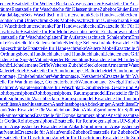
Becken
Ersatzteile für Weitere Becken
Ausgussbecken
Ersatzteile für Au
nräume
Ersatzteile für Waschtische für Klassenräume
Zubehör
Säulen
Ersa
andablagen
Sets Waschtisch mit Unterschrank
Sets Handwaschbecken 
aschtisch mit Unterschrank
Sets Möbelwaschtisch mit Unterschrank
Ersa
für Waschtischunterschränke
Für Handwaschbecken
Ersatzteile für Für
aschtische
Ersatzteile für Für Möbelwaschtische
Für Eckhandwaschbec
rsatzteile für Waschtischplatten
Für Aufsatzwaschtisch Schalenform
Ers
änke
Ersatzteile für Seitenschränke
Niedrige Seitenschränke
Ersatzteile f
ängeschränke
Ersatzteile für Hängeschränke
Weitere Möbel
Ersatzteile 
d Ordnungsboxen
Handtuchhalter und Handtuchhaken
Lichtelemente
Grif
tzteile für Spiegel
Mit integrierter Beleuchtung
Ersatzteile für Mit integr
behör
Lichtelemente
Griffe
Weiteres Zubehör
Steckdosen
Armaturen
Wasc
tteriebetrieb
Ersatzteile für Standmontage, Batteriebetrieb
Standmontage
dmontage, Einhebelmischer
Wandmontage, Netzbetrieb
Ersatzteile für W
teile für Wandmontage, Generatorbetrieb
Wandmontage, Zweigriffmisch
rmaturen
Apparateanschlüsse für Waschplatz, Spülbecken, Geräte und 
 Rohrbogensiphons
Rohrbogensiphons, Raumsparmodell
Ersatzteile für
rohrsiphons für Waschbecken, Raumsparmodell
Ersatzteile für Tauch
nschlüsse
Anschlussstutzen
Anschlussbögen
Abdeckungen
Anschlüsse
Er
aukästen
Ersatzteile für Wandeinbaukästen
Ablaufgarnituren für Spülb
elkammersiphons
Ersatzteile für Doppelkammersiphons
Anschlussstutz
für Geräte
Rohrbogensiphons
Ersatzteile für Rohrbogensiphons
UP-Sipho
en für Ausgussbecken
Ersatzteile für Ablaufgarnituren für Ausgussbecke
ufventile
Ersatzteile für Ablaufventile
Zubehör
Ersatzteile für Zubehör
D
Ersatzteile für Duschrinnen
Zubehör für Duschrinnen
Ersatzteile für Zu