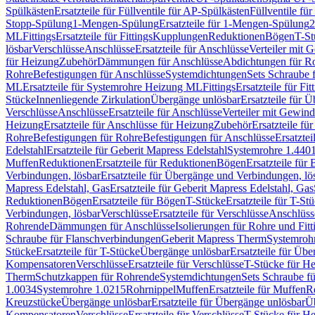
Spülkästen
Ersatzteile für Füllventile für AP-Spülkästen
Füllventile fü
Stopp-Spülung
1-Mengen-Spülung
Ersatzteile für 1-Mengen-Spülung
2
ML
Fittings
Ersatzteile für Fittings
Kupplungen
Reduktionen
Bögen
T-St
lösbar
Verschlüsse
Anschlüsse
Ersatzteile für Anschlüsse
Verteiler mit 
für Heizung
Zubehör
Dämmungen für Anschlüsse
Abdichtungen für Ro
Rohre
Befestigungen für Anschlüsse
Systemdichtungen
Sets Schraube 
ML
Ersatzteile für Systemrohre Heizung ML
Fittings
Ersatzteile für Fit
Stücke
Innenliegende Zirkulation
Übergänge unlösbar
Ersatzteile für 
Verschlüsse
Anschlüsse
Ersatzteile für Anschlüsse
Verteiler mit Gewin
Heizung
Ersatzteile für Anschlüsse für Heizung
Zubehör
Ersatzteile fü
Rohre
Befestigungen für Rohre
Befestigungen für Anschlüsse
Ersatzte
Edelstahl
Ersatzteile für Geberit Mapress Edelstahl
Systemrohre 1.440
Muffen
Reduktionen
Ersatzteile für Reduktionen
Bögen
Ersatzteile für
Verbindungen, lösbar
Ersatzteile für Übergänge und Verbindungen, lö
Mapress Edelstahl, Gas
Ersatzteile für Geberit Mapress Edelstahl, Gas
Reduktionen
Bögen
Ersatzteile für Bögen
T-Stücke
Ersatzteile für T-St
Verbindungen, lösbar
Verschlüsse
Ersatzteile für Verschlüsse
Anschlüss
Rohrende
Dämmungen für Anschlüsse
Isolierungen für Rohre und Fitt
Schraube für Flanschverbindungen
Geberit Mapress Therm
Systemroh
Stücke
Ersatzteile für T-Stücke
Übergänge unlösbar
Ersatzteile für Üb
Kompensatoren
Verschlüsse
Ersatzteile für Verschlüsse
T-Stücke für H
Therm
Schutzkappen für Rohrende
Systemdichtungen
Sets Schraube f
1.0034
Systemrohre 1.0215
Rohrnippel
Muffen
Ersatzteile für Muffen
R
Kreuzstücke
Übergänge unlösbar
Ersatzteile für Übergänge unlösbar
Üb
Kompensatoren
Verschlüsse
Ersatzteile für Verschlüsse
T-Stücke für H