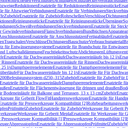
ehör
Rohrschellen
Verschlüsse
Dichtungen
Schutzdeckel
Verbrauchsmater
Abzweige
Reduktionen
Ersatzteile für Reduktionen
Reinigungsstücke
Ersat
ile für Abzweige
Verbindungen
Ersatzteile für Verbindungen
Steckverbi
ffe
Zubehör
Ersatzteile für Zubehör
Rohrschellen
Verschlüsse
Dichtungen
ktionen
Reinigungsstücke
Ersatzteile für Reinigungsstücke
Übergänge
So
bindungen
Schweißverbindungen
Steckverbindungen
Ersatzteile für Ste
für Gewindeverbindungen
Flanschverbindungen
Bundbüchsen
Apparatean
Anschlussstutzen
Ersatzteile für Anschlussstutzen
Fertigabläufe
Ersatzteil
len
Tragschalen
Verschlüsse
Dichtungen
Bauschutze
Verbrauchsmaterial
Br
tz für Entwässerungssysteme
Ersatzteile für Brandschutz für Entwässe
und Luftschalldämmung
Feuchtigkeitsschutz
Abdichtungen
Lüftungsvent
fe
Ersatzteile für Dachwassereinläufe
Dachwassereinläufe bis 12 l/s
Ersa
r Rinnen
Ersatzteile für Dachwassereinläufe für Rinnen
Dachwassereinläu
 25 l/s
Dampfsperrenelemente
Ersatzteile für Dampfsperrenelemente
Für 
tüberläufe
Für Dachwassereinläufe bis 12 l/s
Ersatzteile für Für Dachwass
–200
Befestigungssystem d250–315
Zubehör
Ersatzteile für Zubehör
Für 
Ersatzteile für Dachwassereinläufe
Dampfsperrenelemente
Ersatzteile 
raußen
Ersatzteile für Flächenentwässerung für drinnen und draußen
Bode
für Bodeneinläufe für Balkone und Terrassen, 13 x 13 cm
Zubehör
Ersatz
erkzeuge für Geberit FlowFit
Handpresswerkzeuge
Ersatzteile für Hand
Ersatzteile für Presswerkzeuge Kompatibilität [2]
Rohrbearbeitungswer
opfen
Prüfmittel
Zubehör
Ersatzteile für Zubehör
Werkzeuge für Geberit P
swerkzeuge
Werkzeuge für Geberit Mepla
Ersatzteile für Werkzeuge für 
ür Presswerkzeuge Kompatibilität [1]
Presswerkzeuge Kompatibilität [2]
E
zeuge
Abpressstopfen
Ersatzteile für Abpressstopfen
Prüfmittel
Zubehör
We