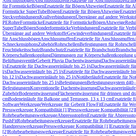
Anschlussbögen
Anschlussstutzen
Ersatzteile für Anschlussstutzen
Zub
für Formstücke
Bögen
Ersatzteile für Bögen
Abzweige
Ersatzteile für 
Formstücke SuperTube
Bögen
Ersatzteile für Bögen
Abzweige
Ersatzte
Steckverbindungen
Krallverbindungen
Übergänge auf andere Werksto
PE
Rohre
Formstücke
Ersatzteile für Formstücke
Bögen
Abzweige
Redu
SuperTube
Bögen
Sonderformstücke
Verbindungen
Ersatzteile für Ver
Übergänge auf andere Werkstoffe
Gewindeverbindungen
Ersatzteile 
für Anschlussbögen
Anschlussmuffen
Ersatzteile für Anschlussmuffen
Schneckensiphons
Zubehör
Rohrschellen
Befestigungen für Rohrschel
Feuchtigkeitsschutz
Brandschutz
Ersatzteile für Brandschutz
Brandschu
Körperschallentkopplung
Dämmungen zur Körperschallentkopplung 
Belüftungsventile
Geberit Pluvia Dachentwässerung
Dachwassereinläu
l/s
Ersatzteile für Dachwassereinläufe bis 25 l/s
Dachwassereinläufe fü
l/s
Dachwassereinläufe bis 25 l/s
Ersatzteile für Dachwassereinläufe bis
bis 12 l/s
Dachwassereinläufe bis 25 l/s
Notüberläufe
Ersatzteile für No
Dachwassereinläufe bis 25 l/s
Befestigungen
Befestigungssystem d40
Befestigungen
Konventionelle Dachentwässerung
Dachwassereinläufe
Zubehör
Bodenentwässerung
Flächenentwässerung für drinnen und d
cm
Bodeneinläufe für Balkone und Terrassen, 13 x 13 cm
Ersatzteile 
Software
Werkzeuge
Werkzeuge für Geberit FlowFit
Ersatzteile für W
Presswerkzeuge Kompatibilität [1]
Presswerkzeuge Kompatibilität [2]
Rohrbearbeitungswerkzeuge
Abpressstopfen
Ersatzteile für Abpressst
PushFit
Rohrbearbeitungswerkzeuge
Ersatzteile für Rohrbearbeitung
Handpresswerkzeuge
Presswerkzeuge Kompatibilität [1]
Ersatzteile f
[2]
Rohrbearbeitungswerkzeuge
Ersatzteile für Rohrbearbeitungswerk