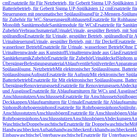
cm
Ersatzteile für Für Netzbetrieb, für Geberit Sigma UP-Spülkästen 
Batteriebetrieb, für Geberit Sigma UP-Spülkästen 12 cm
Ersatzteile f
Steuerungen mit pneumatischer Spülauslösung
Für 2-Mengen-Spülun
für Zubehör für WC-Steuerungen
Rohbausets
Ersatzteile für Rohbause
Monolith Sanitärmodule
Sanitärmodule für WCs
Ersatzteile für Sanit
Zubehör
Verbrauchsmaterial
Urinale
Urinale, gespülter Betrieb, mit Sp
spülrandlos
Ersatzteile für Urinale, gespülter Betrieb, spülrandlos
Für A
Urinalsteuerung
Urinale, gespülter Betrieb, mit / für Deckel
Ersatzteile
wasserloser Betrieb
Ersatzteile für Urinale, wasserloser Betrieb
Ohne D
Urinaltrennwände aus Kunststoff
Urinaltrennwände aus Glas
Ersatztei
Sanitärkeramik
Zubehör
Ersatzteile für Zubehör
Urinaldeckel
Siphons u
Übergänge
Befestigungsmaterial
Ablaufventile
Spülverteiler
Apparatean
Spülauslösung, Netzbetrieb
Mit elektronischer Spülauslösung, Batterie
Spülauslösung
Aufputz
Ersatzteile für Aufputz
Mit elektronischer Spül
Batteriebetrieb
Ersatzteile für Mit elektronischer Spülauslösung, Batter
Übergänge
Renovierungssets
Ersatzteile für Renovierungssets
Abdeckpl
und Ausgüsse
Ersatzteile für Ablaufgarnituren für WCs und Ausgüsse
Anschlussstutzen
Anschlusssets
Ersatzteile für Anschlusssets
Spülbogen
Deckkappen
Ablaufgarnituren für Urinale
Ersatzteile für Ablaufgarnitu
Siphons
Rohrbogensiphons
Ersatzteile für Rohrbogensiphons
Spülrohr
Anschlussstutzen
Anschlussbögen
Ersatzteile für Anschlussbögen
Ablau
Rohrbogensiphons
Anschlussstutzen
Anschlussbögen
Abdeckungen
An
Waschtische
Doppelwaschtische
Ersatzteile für Doppelwaschtische
Möb
Handwaschbecken
Aufsatzhandwaschbecken
Eckhandwaschbecken
H
Einbauwaschtische
Unterbauwaschtische
Ersatzteile für Unterbauwasc