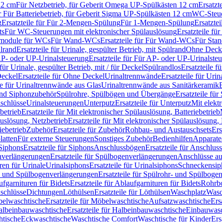
12 cm
Für Netzbetrieb, für Geberit Omega UP-Spülkästen 12 cm
Ersatzt
ür Für Batteriebetrieb, für Geberit Sigma UP-Spülkästen 12 cm
WC-Steue
g
Ersatzteile für Für 2-Mengen-Spülung
Für 1-Mengen-Spülung
Ersatzte
ts
Für WC-Steuerungen mit elektronischer Spülauslösung
Ersatzteile f
ärmodule für WCs
Für Wand-WCs
Ersatzteile für Für Wand-WCs
Für Sta
ülrand
Ersatzteile für Urinale, gespülter Betrieb, mit Spülrand
Ohne Deck
P- oder UP-Urinalsteuerung
Ersatzteile für Für AP- oder UP-Urinalste
 für Urinale, gespülter Betrieb, mit / für Deckel
Spülrandlos
Ersatzteile f
eckel
Ersatzteile für Ohne Deckel
Urinaltrennwände
Ersatzteile für Uri
le für Urinaltrennwände aus Glas
Urinaltrennwände aus Sanitärkeramik
nd Siphonzubehör
Spülrohre, Spülbögen und Übergänge
Ersatzteile fü
schlüsse
Urinalsteuerungen
Unterputz
Ersatzteile für Unterputz
Mit elekt
betrieb
Ersatzteile für Mit elektronischer Spülauslösung, Batteriebetrieb
auslösung, Netzbetrieb
Ersatzteile für Mit elektronischer Spülauslösung,
iebetrieb
Zubehör
Ersatzteile für Zubehör
Rohbau- und Austauschsets
Ers
atten
Für externe Steuerungen
Sonstiges Zubehör
Bedienhilfen
Apparate
Siphons
Ersatzteile für Siphons
Anschlussbögen
Ersatzteile für Anschlu
verlängerungen
Ersatzteile für Spülbogenverlängerungen
Anschlüsse a
ren für Urinale
Urinalsiphons
Ersatzteile für Urinalsiphons
Schneckensip
- und Spülbogenverlängerungen
Ersatzteile für Spülrohr- und Spülbog
fgarnituren für Bidets
Ersatzteile für Ablaufgarnituren für Bidets
Rohrb
schlüsse
Dichtungen
Löthülsen
Ersatzteile für Löthülsen
Waschplatz
Wasc
elwaschtische
Ersatzteile für Möbelwaschtische
Aufsatzwaschtische
Ers
albeinbauwaschtische
Ersatzteile für Halbeinbauwaschtische
Einbauwasc
htische
Eckwaschtische
Waschtische Comfort
Waschtische für Kinder
Ers