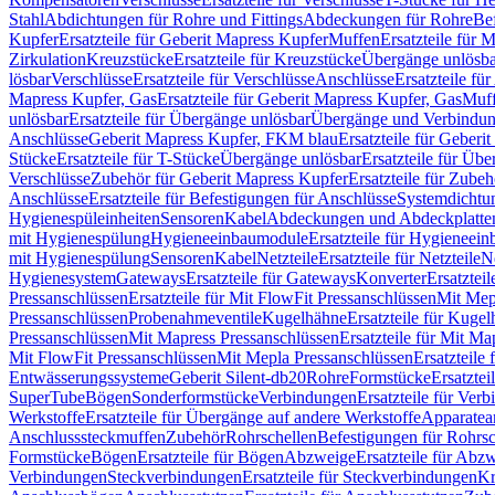
Stahl
Abdichtungen für Rohre und Fittings
Abdeckungen für Rohre
Be
Kupfer
Ersatzteile für Geberit Mapress Kupfer
Muffen
Ersatzteile für 
Zirkulation
Kreuzstücke
Ersatzteile für Kreuzstücke
Übergänge unlösba
lösbar
Verschlüsse
Ersatzteile für Verschlüsse
Anschlüsse
Ersatzteile fü
Mapress Kupfer, Gas
Ersatzteile für Geberit Mapress Kupfer, Gas
Muf
unlösbar
Ersatzteile für Übergänge unlösbar
Übergänge und Verbindun
Anschlüsse
Geberit Mapress Kupfer, FKM blau
Ersatzteile für Geber
Stücke
Ersatzteile für T-Stücke
Übergänge unlösbar
Ersatzteile für Üb
Verschlüsse
Zubehör für Geberit Mapress Kupfer
Ersatzteile für Zube
Anschlüsse
Ersatzteile für Befestigungen für Anschlüsse
Systemdichtu
Hygienespüleinheiten
Sensoren
Kabel
Abdeckungen und Abdeckplatte
mit Hygienespülung
Hygieneeinbaumodule
Ersatzteile für Hygieneei
mit Hygienespülung
Sensoren
Kabel
Netzteile
Ersatzteile für Netzteile
N
Hygienesystem
Gateways
Ersatzteile für Gateways
Konverter
Ersatzteil
Pressanschlüssen
Ersatzteile für Mit FlowFit Pressanschlüssen
Mit Mep
Pressanschlüssen
Probenahmeventile
Kugelhähne
Ersatzteile für Kuge
Pressanschlüssen
Mit Mapress Pressanschlüssen
Ersatzteile für Mit Ma
Mit FlowFit Pressanschlüssen
Mit Mepla Pressanschlüssen
Ersatzteile
Entwässerungssysteme
Geberit Silent-db20
Rohre
Formstücke
Ersatztei
SuperTube
Bögen
Sonderformstücke
Verbindungen
Ersatzteile für Ver
Werkstoffe
Ersatzteile für Übergänge auf andere Werkstoffe
Apparatea
Anschlusssteckmuffen
Zubehör
Rohrschellen
Befestigungen für Rohrsc
Formstücke
Bögen
Ersatzteile für Bögen
Abzweige
Ersatzteile für Abz
Verbindungen
Steckverbindungen
Ersatzteile für Steckverbindungen
Kr