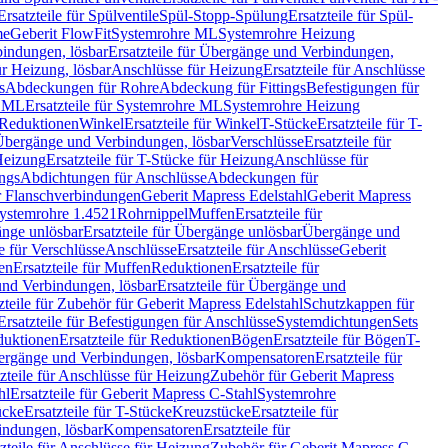
Ersatzteile für Spülventile
Spül-Stopp-Spülung
Ersatzteile für Spül-
me
Geberit FlowFit
Systemrohre ML
Systemrohre Heizung
indungen, lösbar
Ersatzteile für Übergänge und Verbindungen,
r Heizung, lösbar
Anschlüsse für Heizung
Ersatzteile für Anschlüsse
s
Abdeckungen für Rohre
Abdeckung für Fittings
Befestigungen für
e ML
Ersatzteile für Systemrohre ML
Systemrohre Heizung
r Reduktionen
Winkel
Ersatzteile für Winkel
T-Stücke
Ersatzteile für T-
r Übergänge und Verbindungen, lösbar
Verschlüsse
Ersatzteile für
Heizung
Ersatzteile für T-Stücke für Heizung
Anschlüsse für
ngs
Abdichtungen für Anschlüsse
Abdeckungen für
r Flanschverbindungen
Geberit Mapress Edelstahl
Geberit Mapress
 Systemrohre 1.4521
Rohrnippel
Muffen
Ersatzteile für
nge unlösbar
Ersatzteile für Übergänge unlösbar
Übergänge und
le für Verschlüsse
Anschlüsse
Ersatzteile für Anschlüsse
Geberit
en
Ersatzteile für Muffen
Reduktionen
Ersatzteile für
nd Verbindungen, lösbar
Ersatzteile für Übergänge und
zteile für Zubehör für Geberit Mapress Edelstahl
Schutzkappen für
Ersatzteile für Befestigungen für Anschlüsse
Systemdichtungen
Sets
duktionen
Ersatzteile für Reduktionen
Bögen
Ersatzteile für Bögen
T-
bergänge und Verbindungen, lösbar
Kompensatoren
Ersatzteile für
zteile für Anschlüsse für Heizung
Zubehör für Geberit Mapress
hl
Ersatzteile für Geberit Mapress C-Stahl
Systemrohre
ücke
Ersatzteile für T-Stücke
Kreuzstücke
Ersatzteile für
indungen, lösbar
Kompensatoren
Ersatzteile für
zteile für Anschlüsse für Heizung
Zubehör für Geberit Mapress C-