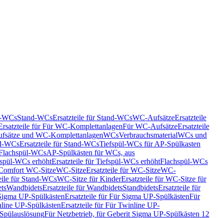
nd-WCs
Stand-WCs
Ersatzteile für Stand-WCs
WC-Aufsätze
Ersatzteile
Ersatzteile für Für WC-Komplettanlagen
Für WC-Aufsätze
Ersatzteile
fsätze und WC-Komplettanlagen
WCs
Verbrauchsmaterial
WCs und
d-WCs
Ersatzteile für Stand-WCs
Tiefspül-WCs für AP-Spülkasten
r Flachspül-WCs
AP-Spülkästen für WCs, aus
fspül-WCs erhöht
Ersatzteile für Tiefspül-WCs erhöht
Flachspül-WCs
r Comfort WC-Sitze
WC-Sitze
Ersatzteile für WC-Sitze
WC-
eile für Stand-WCs
WC-Sitze für Kinder
Ersatzteile für WC-Sitze für
ts
Wandbidets
Ersatzteile für Wandbidets
Standbidets
Ersatzteile für
Sigma UP-Spülkästen
Ersatzteile für Für Sigma UP-Spülkästen
Für
line UP-Spülkästen
Ersatzteile für Für Twinline UP-
 Spülauslösung
Für Netzbetrieb, für Geberit Sigma UP-Spülkästen 12