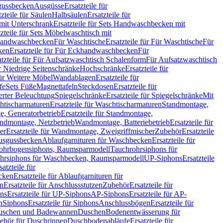
sgussbecken
Ausgüsse
Ersatzteile für
tzteile für Säulen
Halbsäulen
Ersatzteile für
mit Unterschrank
Ersatzteile für Sets Handwaschbecken mit
tzteile für Sets Möbelwaschtisch mit
 Handwaschbecken
Für Waschtische
Ersatzteile für Für Waschtische
Für
ken
Ersatzteile für Für Eckhandwaschbecken
Für
atzteile für Für Aufsatzwaschtisch Schalenform
Für Aufsatzwaschtisch
ür Niedrige Seitenschränke
Hochschränke
Ersatzteile für
für Weitere Möbel
Wandablagen
Ersatzteile für
fe
Sets Füße
Magnettafeln
Steckdosen
Ersatzteile für
ierter Beleuchtung
Spiegelschränke
Ersatzteile für Spiegelschränke
Mit
htischarmaturen
Ersatzteile für Waschtischarmaturen
Standmontage,
, Generatorbetrieb
Ersatzteile für Standmontage,
andmontage, Netzbetrieb
Wandmontage, Batteriebetrieb
Ersatzteile für
er
Ersatzteile für Wandmontage, Zweigriffmischer
Zubehör
Ersatzteile
Ausgussbecken
Ablaufgarnituren für Waschbecken
Ersatzteile für
 Rohrbogensiphons, Raumsparmodell
Tauchrohrsiphons für
rohrsiphons für Waschbecken, Raumsparmodell
UP-Siphons
Ersatzteile
satzteile für
ecken
Ersatzteile für Ablaufgarnituren für
en
Ersatzteile für Anschlussstutzen
Zubehör
Ersatzteile für
ns
Ersatzteile für UP-Siphons
AP-Siphons
Ersatzteile für AP-
n
Siphons
Ersatzteile für Siphons
Anschlussbögen
Ersatzteile für
uschen und Badewannen
Duschen
Bodenentwässerung für
behör für Duschrinnen
Duschbodenabläufe
Ersatzteile für