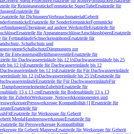
ial
Geberit Silent-Pro
Rohre
Ersatzteile für Rohre
Formstücke
Ersatzteile
zteile für Reinigungsstücke
Formstücke SuperTube
Ersatzteile für
ndungen
Ersatzteile für
Ersatzteile für Dichtungen
Verbrauchsmaterial
Geberit
nderformstücke
Ersatzteile für Sonderformstücke
Formstücke
ckverbindungen
Übergänge auf andere Werkstoffe
Ersatzteile für
schlüsse
Ersatzteile für Apparateanschlüsse
Anschlussbögen
Ersatzteile
e für Fertigabläufe
Schneckensiphons
Ersatzteile für
andschutz, Schallschutz und
rungssysteme
Schallschutz
Dämmungen zur
ile für Entwässerung
Belüftungsventile
Ersatzteile für
tzteile für Dachwassereinläufe bis 12 l/s
Dachwassereinläufe bis 25
fe bis 12 l/s
Ersatzteile für Dachwassereinläufe bis 12
Dachwassereinläufe bis 12 l/s
Ersatzteile für Für Dachwassereinläufe
ereinläufe bis 12 l/s
Dachwassereinläufe bis 25 l/s
Ersatzteile für
Dachwassereinläufe
Ersatzteile für Für Dachwassereinläufe
Für
für Dampfsperrenelemente
Zubehör
Ersatzteile für
nabläufe 13 x 13 cm
Ersatzteile für Bodenabläufe 13 x 13
teile für Zubehör
Werkzeuge, Netzwerkkomponenten und
presswerkzeuge
Presswerkzeuge Kompatibilität [1]
Ersatzteile für
kzeuge
Ersatzteile für
ushFit
Ersatzteile für Werkzeuge für Geberit
Geberit Mepla
Handpresswerkzeuge
Ersatzteile für
rsatzteile für Presswerkzeuge Kompatibilität
rkzeuge für Geberit Mapress
Ersatzteile für Werkzeuge für Geberit