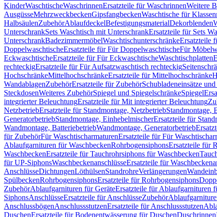
Kinder
Waschtische
Waschrinnen
Ersatzteile für Waschrinnen
Weitere 
Ausgüsse
Mehrzweckbecken
Gipsfangbecken
Waschtische für Klasse
Halbsäulen
Zubehör
Ablaufdeckel
Befestigungsmaterial
Dekorblenden
W
Unterschrank
Sets Waschtisch mit Unterschrank
Ersatzteile für Sets W
Unterschrank
Badezimmermöbel
Waschtischunterschränke
Ersatzteile 
Doppelwaschtische
Ersatzteile für Für Doppelwaschtische
Für Möbelw
Eckwaschtische
Ersatzteile für Für Eckwaschtische
Waschtischplatten
E
rechteckig
Ersatzteile für Für Aufsatzwaschtisch rechteckig
Seitenschr
Hochschränke
Mittelhochschränke
Ersatzteile für Mittelhochschränke
H
Wandablagen
Zubehör
Ersatzteile für Zubehör
Schubladeneinsätze un
Steckdosen
Weiteres Zubehör
Spiegel und Spiegelschränke
Spiegel
Ersa
integrierter Beleuchtung
Ersatzteile für Mit integrierter Beleuchtung
Zu
Netzbetrieb
Ersatzteile für Standmontage, Netzbetrieb
Standmontage, Ba
Generatorbetrieb
Standmontage, Einhebelmischer
Ersatzteile für Stan
Wandmontage, Batteriebetrieb
Wandmontage, Generatorbetrieb
Ersatz
für Zubehör
Für Waschtischarmaturen
Ersatzteile für Für Waschtischa
Ablaufgarnituren für Waschbecken
Rohrbogensiphons
Ersatzteile für
Waschbecken
Ersatzteile für Tauchrohrsiphons für Waschbecken
Tauch
für UP-Siphons
Waschbeckenanschlüsse
Ersatzteile für Waschbeckena
Anschlüsse
Dichtungen
Löthülsen
Standrohre
Verlängerungen
Wandeinb
Spülbecken
Rohrbogensiphons
Ersatzteile für Rohrbogensiphons
Dopp
Zubehör
Ablaufgarnituren für Geräte
Ersatzteile für Ablaufgarnituren 
Siphons
Anschlüsse
Ersatzteile für Anschlüsse
Zubehör
Ablaufgarnitur
Anschlussbögen
Anschlussstutzen
Ersatzteile für Anschlussstutzen
Abla
Duschen
Ersatzteile für Bodenentwässerung für Duschen
Duschrinnen