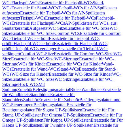
WCs
Flachspül-WCs
Ersatzteile für Flachspül-WCs
Stand-
WCs
Ersatzteile für Stand-WCs
Tiefspül-WCs für AP-Spülkasten
aufgesetzt
Ersatzteile für Tiefspül-WCs für AP-Spülkasten
aufgesetzt
Tiefspül-WCs
Ersatzteile für Tiefspül-WCs
Flachspül-
WCs
Ersatzteile für Flachspül-WCs
AP-Spülkästen für WCs, aus
Sanitärkeramik
Aufgesetzt
WC-Sitze
Ersatzteile für WC-Sitze
WC-
Sitze
Ersatzteile für WC-Sitze
Comfort WCs
Ersatzteile für Comfort
WCs
Tiefspül-WCs erhöht
Ersatzteile für Tiefspül-WCs
erhöht
Flachspül-WCs erhöht
Ersatzteile für Flachspül-WCs
erhöht
Tiefspül-WCs verlängert
Ersatzteile für Tiefspül-WCs
verlängert
Comfort WC-Sitze
Ersatzteile für Comfort WC-Sitze
WC-
Sitze
Ersatzteile für WC-Sitze
WC-Sitzringe
Ersatzteile für WC-
Sitzringe
WCs für Kinder
Ersatzteile für WCs für Kinder
Wand-
WCs
Ersatzteile für Wand-WCs
Stand-WCs
Ersatzteile für Stand-
WCs
WC-Sitze für Kinder
Ersatzteile für WC-Sitze für Kinder
WC-
Sitze
Ersatzteile für WC-Sitze
WC-Sitzringe
Ersatzteile für WC-
Sitzringe
Hock-WCs
Mit
Spülung
Zubehör
Befestigungsmaterial
Bidets
Wandbidets
Ersatzteile
für Wandbidets
Standbidets
Ersatzteile für
Standbidets
Zubehör
Ersatzteile für Zubehör
Betätigungsplatten und
WC-Steuerungen
Betätigungsplatten
Ersatzteile für
Betätigungsplatten
Für Sigma UP-Spülkästen
Ersatzteile für Für
Sigma UP-Spülkästen
Für Omega UP-Spülkästen
Ersatzteile für Für
Omega UP-Spülkästen
Für Kappa UP-Spülkästen
Ersatzteile für Für
Kappa UP-Spülkästen
Für Twinline UP-Spülkästen
Ersatzteile für