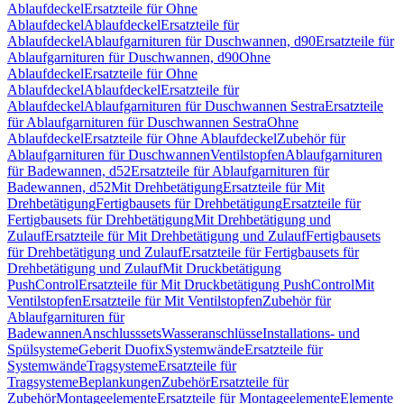
Ablaufdeckel
Ersatzteile für Ohne
Ablaufdeckel
Ablaufdeckel
Ersatzteile für
Ablaufdeckel
Ablaufgarnituren für Duschwannen, d90
Ersatzteile für
Ablaufgarnituren für Duschwannen, d90
Ohne
Ablaufdeckel
Ersatzteile für Ohne
Ablaufdeckel
Ablaufdeckel
Ersatzteile für
Ablaufdeckel
Ablaufgarnituren für Duschwannen Sestra
Ersatzteile
für Ablaufgarnituren für Duschwannen Sestra
Ohne
Ablaufdeckel
Ersatzteile für Ohne Ablaufdeckel
Zubehör für
Ablaufgarnituren für Duschwannen
Ventilstopfen
Ablaufgarnituren
für Badewannen, d52
Ersatzteile für Ablaufgarnituren für
Badewannen, d52
Mit Drehbetätigung
Ersatzteile für Mit
Drehbetätigung
Fertigbausets für Drehbetätigung
Ersatzteile für
Fertigbausets für Drehbetätigung
Mit Drehbetätigung und
Zulauf
Ersatzteile für Mit Drehbetätigung und Zulauf
Fertigbausets
für Drehbetätigung und Zulauf
Ersatzteile für Fertigbausets für
Drehbetätigung und Zulauf
Mit Druckbetätigung
PushControl
Ersatzteile für Mit Druckbetätigung PushControl
Mit
Ventilstopfen
Ersatzteile für Mit Ventilstopfen
Zubehör für
Ablaufgarnituren für
Badewannen
Anschlusssets
Wasseranschlüsse
Installations- und
Spülsysteme
Geberit Duofix
Systemwände
Ersatzteile für
Systemwände
Tragsysteme
Ersatzteile für
Tragsysteme
Beplankungen
Zubehör
Ersatzteile für
Zubehör
Montageelemente
Ersatzteile für Montageelemente
Elemente