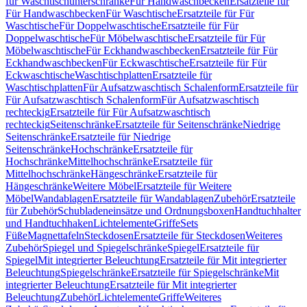
für Waschtischunterschränke
Für Handwaschbecken
Ersatzteile für
Für Handwaschbecken
Für Waschtische
Ersatzteile für Für
Waschtische
Für Doppelwaschtische
Ersatzteile für Für
Doppelwaschtische
Für Möbelwaschtische
Ersatzteile für Für
Möbelwaschtische
Für Eckhandwaschbecken
Ersatzteile für Für
Eckhandwaschbecken
Für Eckwaschtische
Ersatzteile für Für
Eckwaschtische
Waschtischplatten
Ersatzteile für
Waschtischplatten
Für Aufsatzwaschtisch Schalenform
Ersatzteile für
Für Aufsatzwaschtisch Schalenform
Für Aufsatzwaschtisch
rechteckig
Ersatzteile für Für Aufsatzwaschtisch
rechteckig
Seitenschränke
Ersatzteile für Seitenschränke
Niedrige
Seitenschränke
Ersatzteile für Niedrige
Seitenschränke
Hochschränke
Ersatzteile für
Hochschränke
Mittelhochschränke
Ersatzteile für
Mittelhochschränke
Hängeschränke
Ersatzteile für
Hängeschränke
Weitere Möbel
Ersatzteile für Weitere
Möbel
Wandablagen
Ersatzteile für Wandablagen
Zubehör
Ersatzteile
für Zubehör
Schubladeneinsätze und Ordnungsboxen
Handtuchhalter
und Handtuchhaken
Lichtelemente
Griffe
Sets
Füße
Magnettafeln
Steckdosen
Ersatzteile für Steckdosen
Weiteres
Zubehör
Spiegel und Spiegelschränke
Spiegel
Ersatzteile für
Spiegel
Mit integrierter Beleuchtung
Ersatzteile für Mit integrierter
Beleuchtung
Spiegelschränke
Ersatzteile für Spiegelschränke
Mit
integrierter Beleuchtung
Ersatzteile für Mit integrierter
Beleuchtung
Zubehör
Lichtelemente
Griffe
Weiteres