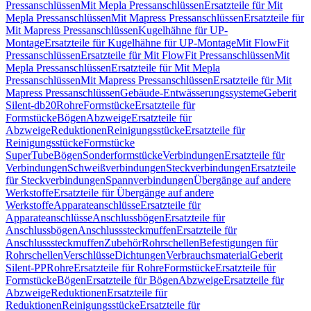
Pressanschlüssen
Mit Mepla Pressanschlüssen
Ersatzteile für Mit
Mepla Pressanschlüssen
Mit Mapress Pressanschlüssen
Ersatzteile für
Mit Mapress Pressanschlüssen
Kugelhähne für UP-
Montage
Ersatzteile für Kugelhähne für UP-Montage
Mit FlowFit
Pressanschlüssen
Ersatzteile für Mit FlowFit Pressanschlüssen
Mit
Mepla Pressanschlüssen
Ersatzteile für Mit Mepla
Pressanschlüssen
Mit Mapress Pressanschlüssen
Ersatzteile für Mit
Mapress Pressanschlüssen
Gebäude-Entwässerungssysteme
Geberit
Silent-db20
Rohre
Formstücke
Ersatzteile für
Formstücke
Bögen
Abzweige
Ersatzteile für
Abzweige
Reduktionen
Reinigungsstücke
Ersatzteile für
Reinigungsstücke
Formstücke
SuperTube
Bögen
Sonderformstücke
Verbindungen
Ersatzteile für
Verbindungen
Schweißverbindungen
Steckverbindungen
Ersatzteile
für Steckverbindungen
Spannverbindungen
Übergänge auf andere
Werkstoffe
Ersatzteile für Übergänge auf andere
Werkstoffe
Apparateanschlüsse
Ersatzteile für
Apparateanschlüsse
Anschlussbögen
Ersatzteile für
Anschlussbögen
Anschlusssteckmuffen
Ersatzteile für
Anschlusssteckmuffen
Zubehör
Rohrschellen
Befestigungen für
Rohrschellen
Verschlüsse
Dichtungen
Verbrauchsmaterial
Geberit
Silent-PP
Rohre
Ersatzteile für Rohre
Formstücke
Ersatzteile für
Formstücke
Bögen
Ersatzteile für Bögen
Abzweige
Ersatzteile für
Abzweige
Reduktionen
Ersatzteile für
Reduktionen
Reinigungsstücke
Ersatzteile für