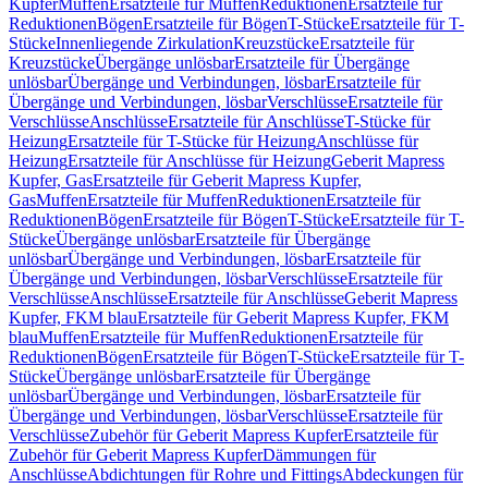
Kupfer
Muffen
Ersatzteile für Muffen
Reduktionen
Ersatzteile für
Reduktionen
Bögen
Ersatzteile für Bögen
T-Stücke
Ersatzteile für T-
Stücke
Innenliegende Zirkulation
Kreuzstücke
Ersatzteile für
Kreuzstücke
Übergänge unlösbar
Ersatzteile für Übergänge
unlösbar
Übergänge und Verbindungen, lösbar
Ersatzteile für
Übergänge und Verbindungen, lösbar
Verschlüsse
Ersatzteile für
Verschlüsse
Anschlüsse
Ersatzteile für Anschlüsse
T-Stücke für
Heizung
Ersatzteile für T-Stücke für Heizung
Anschlüsse für
Heizung
Ersatzteile für Anschlüsse für Heizung
Geberit Mapress
Kupfer, Gas
Ersatzteile für Geberit Mapress Kupfer,
Gas
Muffen
Ersatzteile für Muffen
Reduktionen
Ersatzteile für
Reduktionen
Bögen
Ersatzteile für Bögen
T-Stücke
Ersatzteile für T-
Stücke
Übergänge unlösbar
Ersatzteile für Übergänge
unlösbar
Übergänge und Verbindungen, lösbar
Ersatzteile für
Übergänge und Verbindungen, lösbar
Verschlüsse
Ersatzteile für
Verschlüsse
Anschlüsse
Ersatzteile für Anschlüsse
Geberit Mapress
Kupfer, FKM blau
Ersatzteile für Geberit Mapress Kupfer, FKM
blau
Muffen
Ersatzteile für Muffen
Reduktionen
Ersatzteile für
Reduktionen
Bögen
Ersatzteile für Bögen
T-Stücke
Ersatzteile für T-
Stücke
Übergänge unlösbar
Ersatzteile für Übergänge
unlösbar
Übergänge und Verbindungen, lösbar
Ersatzteile für
Übergänge und Verbindungen, lösbar
Verschlüsse
Ersatzteile für
Verschlüsse
Zubehör für Geberit Mapress Kupfer
Ersatzteile für
Zubehör für Geberit Mapress Kupfer
Dämmungen für
Anschlüsse
Abdichtungen für Rohre und Fittings
Abdeckungen für