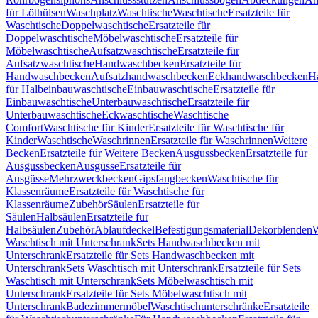
für Löthülsen
Waschplatz
Waschtische
Waschtische
Ersatzteile für
Waschtische
Doppelwaschtische
Ersatzteile für
Doppelwaschtische
Möbelwaschtische
Ersatzteile für
Möbelwaschtische
Aufsatzwaschtische
Ersatzteile für
Aufsatzwaschtische
Handwaschbecken
Ersatzteile für
Handwaschbecken
Aufsatzhandwaschbecken
Eckhandwaschbecken
H
für Halbeinbauwaschtische
Einbauwaschtische
Ersatzteile für
Einbauwaschtische
Unterbauwaschtische
Ersatzteile für
Unterbauwaschtische
Eckwaschtische
Waschtische
Comfort
Waschtische für Kinder
Ersatzteile für Waschtische für
Kinder
Waschtische
Waschrinnen
Ersatzteile für Waschrinnen
Weitere
Becken
Ersatzteile für Weitere Becken
Ausgussbecken
Ersatzteile für
Ausgussbecken
Ausgüsse
Ersatzteile für
Ausgüsse
Mehrzweckbecken
Gipsfangbecken
Waschtische für
Klassenräume
Ersatzteile für Waschtische für
Klassenräume
Zubehör
Säulen
Ersatzteile für
Säulen
Halbsäulen
Ersatzteile für
Halbsäulen
Zubehör
Ablaufdeckel
Befestigungsmaterial
Dekorblenden
W
Waschtisch mit Unterschrank
Sets Handwaschbecken mit
Unterschrank
Ersatzteile für Sets Handwaschbecken mit
Unterschrank
Sets Waschtisch mit Unterschrank
Ersatzteile für Sets
Waschtisch mit Unterschrank
Sets Möbelwaschtisch mit
Unterschrank
Ersatzteile für Sets Möbelwaschtisch mit
Unterschrank
Badezimmermöbel
Waschtischunterschränke
Ersatzteile