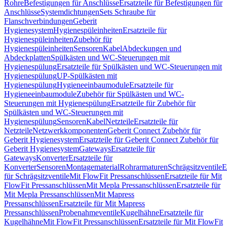
Rohre
Befestigungen für Anschlüsse
Ersatzteile für Befestigungen für
Anschlüsse
Systemdichtungen
Sets Schraube für
Flanschverbindungen
Geberit
Hygienesystem
Hygienespüleinheiten
Ersatzteile für
Hygienespüleinheiten
Zubehör für
Hygienespüleinheiten
Sensoren
Kabel
Abdeckungen und
Abdeckplatten
Spülkästen und WC-Steuerungen mit
Hygienespülung
Ersatzteile für Spülkästen und WC-Steuerungen mit
Hygienespülung
UP-Spülkästen mit
Hygienespülung
Hygieneeinbaumodule
Ersatzteile für
Hygieneeinbaumodule
Zubehör für Spülkästen und WC-
Steuerungen mit Hygienespülung
Ersatzteile für Zubehör für
Spülkästen und WC-Steuerungen mit
Hygienespülung
Sensoren
Kabel
Netzteile
Ersatzteile für
Netzteile
Netzwerkkomponenten
Geberit Connect Zubehör für
Geberit Hygienesystem
Ersatzteile für Geberit Connect Zubehör für
Geberit Hygienesystem
Gateways
Ersatzteile für
Gateways
Konverter
Ersatzteile für
Konverter
Sensoren
Montagematerial
Rohrarmaturen
Schrägsitzventile
E
für Schrägsitzventile
Mit FlowFit Pressanschlüssen
Ersatzteile für Mit
FlowFit Pressanschlüssen
Mit Mepla Pressanschlüssen
Ersatzteile für
Mit Mepla Pressanschlüssen
Mit Mapress
Pressanschlüssen
Ersatzteile für Mit Mapress
Pressanschlüssen
Probenahmeventile
Kugelhähne
Ersatzteile für
Kugelhähne
Mit FlowFit Pressanschlüssen
Ersatzteile für Mit FlowFit