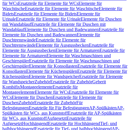
für WCs
Ersatzteile für Elemente für WCs
Elemente für
Waschtische
Ersatzteile für Elemente für Waschtische
Elemente für
Bidets
Ersatzteile für Elemente für Bidets
Elemente für
Urinale
Ersatzteile für Elemente für Urinale
Elemente für Duschen
mit Wandablauf
Ersatzteile für Elemente für Duschen mit
Wandablauf
Elemente für Duschen und Badewannen
Ersatzteile für
Elemente für Duschen und Badewannen
Elemente für
Duschtrennwände
Ersatzteile für Elemente für
Duschtrennwände
Elemente für Ausgussbecken
Ersatzteile für
Elemente für Ausgussbecken
Elemente für Armaturen
Ersatzteile für
Elemente für Armaturen
Elemente für Waschmaschinen und
Geschirrspüler
Ersatzteile für Elemente für Waschmaschinen und
Geschirrspüler
Elemente für Konsollasten
Ersatzteile für Elemente für
Konsollasten
Elemente für Küchenspülen
Ersatzteile für Elemente für
Küchenspülen
Elemente für Wandspeicher
Ersatzteile für Elemente
für Wandspeicher
Zubehör
Ersatzteile für Zubehör
Geberit
Kombifix
Montageelemente
Ersatzteile für
Montageelemente
Elemente für WCs
Ersatzteile für Elemente für
WCs
Elemente für Duschen
Ersatzteile für Elemente für
Duschen
Zubehör
Ersatzteile für Zubehör
Für
Befestigungen
Ersatzteile für Für Befestigungen
AP-Spülkästen
AP-
Spülkästen für WCs, aus Kunststoff
Ersatzteile für AP-Spülkästen
für WCs, aus Kunststoff
Aufgesetzt
Ersatzteile für
Aufgesetzt
Hochhängend
Ersatzteile für Hochhängend
Tief- und
halbhochhängend
Ersatzteile für Tief- und halbhochhängend
AP-