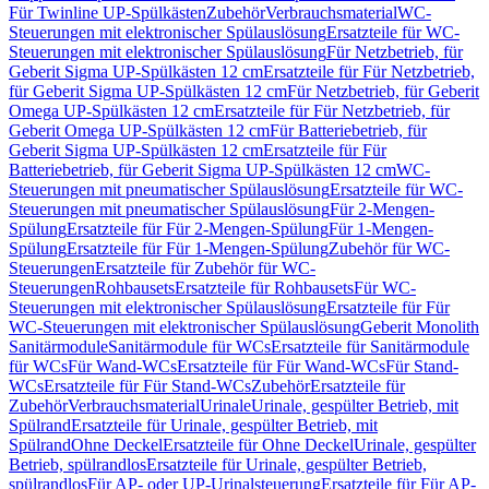
Für Twinline UP-Spülkästen
Zubehör
Verbrauchsmaterial
WC-
Steuerungen mit elektronischer Spülauslösung
Ersatzteile für WC-
Steuerungen mit elektronischer Spülauslösung
Für Netzbetrieb, für
Geberit Sigma UP-Spülkästen 12 cm
Ersatzteile für Für Netzbetrieb,
für Geberit Sigma UP-Spülkästen 12 cm
Für Netzbetrieb, für Geberit
Omega UP-Spülkästen 12 cm
Ersatzteile für Für Netzbetrieb, für
Geberit Omega UP-Spülkästen 12 cm
Für Batteriebetrieb, für
Geberit Sigma UP-Spülkästen 12 cm
Ersatzteile für Für
Batteriebetrieb, für Geberit Sigma UP-Spülkästen 12 cm
WC-
Steuerungen mit pneumatischer Spülauslösung
Ersatzteile für WC-
Steuerungen mit pneumatischer Spülauslösung
Für 2-Mengen-
Spülung
Ersatzteile für Für 2-Mengen-Spülung
Für 1-Mengen-
Spülung
Ersatzteile für Für 1-Mengen-Spülung
Zubehör für WC-
Steuerungen
Ersatzteile für Zubehör für WC-
Steuerungen
Rohbausets
Ersatzteile für Rohbausets
Für WC-
Steuerungen mit elektronischer Spülauslösung
Ersatzteile für Für
WC-Steuerungen mit elektronischer Spülauslösung
Geberit Monolith
Sanitärmodule
Sanitärmodule für WCs
Ersatzteile für Sanitärmodule
für WCs
Für Wand-WCs
Ersatzteile für Für Wand-WCs
Für Stand-
WCs
Ersatzteile für Für Stand-WCs
Zubehör
Ersatzteile für
Zubehör
Verbrauchsmaterial
Urinale
Urinale, gespülter Betrieb, mit
Spülrand
Ersatzteile für Urinale, gespülter Betrieb, mit
Spülrand
Ohne Deckel
Ersatzteile für Ohne Deckel
Urinale, gespülter
Betrieb, spülrandlos
Ersatzteile für Urinale, gespülter Betrieb,
spülrandlos
Für AP- oder UP-Urinalsteuerung
Ersatzteile für Für AP-