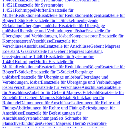
1.4521
Ersatzteile für Systemrohre
1.4521
Rohrnippel
Muffen
Ersatzteile für
Muffen
Reduktionen
Ersatzteile für Reduktionen
Bögen
Ersatzteile für
Bögen
T-Stücke
Ersatzteile für T-Stücke
Innenliegende
Zirkulation
Übergänge unlösbar
Ersatzteile für Übergänge
unlösbar
Übergänge und Verbindungen, lösbar
Ersatzteile für
Übergänge und Verbindungen, lösbar
Kompensatoren
Ersatzteile für
Kompensatoren
Verschlüsse
Ersatzteile für
Verschlüsse
Anschlüsse
Ersatzteile für Anschlüsse
Geberit Mapress
Edelstahl, Gas
Ersatzteile für Geberit Mapress Edelstahl,
Gas
Systemrohre 1.4401
Ersatzteile für Systemrohre
1.4401
Rohrnippel
Muffen
Ersatzteile für
Muffen
Reduktionen
Ersatzteile für Reduktionen
Bögen
Ersatzteile für
Bögen
T-Stücke
Ersatzteile für T-Stücke
Übergänge
unlösbar
Ersatzteile für Übergänge unlösbar
Übergänge und
Verbindungen, lösbar
Ersatzteile für Übergänge und Verbindungen,
lösbar
Verschlüsse
Ersatzteile für Verschlüsse
Anschlüsse
Ersatzteile
für Anschlüsse
Zubehör für Geberit Mapress Edelstahl
Ersatzteile für
Zubehör für Geberit Mapress Edelstahl
Schutzkappen für
Rohrende
Dämmungen für Anschlüsse
Isolierungen für Rohre und
Fittings
Abdichtungen für Rohre und Fittings
Befestigungen für
Anschlüsse
Ersatzteile für Befestigungen für
Anschlüsse
Systemdichtungen
Sets Schraube für
Flanschverbindungen
Geberit Mapress Therm
Systemrohre