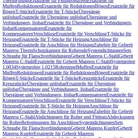
Therm
Fittings
Ersatzteile für Fittings
Muffen
Ersatzteile für
Muffen
Reduktionen
Ersatzteile für Reduktionen
Bögen
Ersatzteile für
Bögen
T-Stücke
Ersatzteile für T-Stücke
Übergänge
unlösbar
Ersatzteile für Übergänge unlösbar
Übergänge und
Verbindungen, lösbar
Ersatzteile für Übergänge und Verbindungen,
lösbar
Kompensatoren
Ersatzteile für
Kompensatoren
Verschlüsse
Ersatzteile für Verschlüsse
T-Stücke für
Heizung
Ersatzteile für T-Stücke für Heizung
Anschlüsse für
Heizung
Ersatzteile für Anschlüsse für Heizung
Zubehör für Geberit
Mapress Therm
Schutzkappen für Rohrende
Systemdichtungen
Sets
Schraube für Flanschverbindungen
Geberit Mapress C-Stahl
Geberit
Mapress C-Stahl
Ersatzteile für Geberit Mapress C-Stahl
Systemrohre
1.0034
Systemrohre 1.0215
Rohrnippel
Muffen
Ersatzteile für
Muffen
Reduktionen
Ersatzteile für Reduktionen
Bögen
Ersatzteile für
Bögen
T-Stücke
Ersatzteile für T-Stücke
Kreuzstücke
Ersatzteile für
Kreuzstücke
Übergänge unlösbar
Ersatzteile für Übergänge
unlösbar
Übergänge und Verbindungen, lösbar
Ersatzteile für
Übergänge und Verbindungen, lösbar
Kompensatoren
Ersatzteile für
Kompensatoren
Verschlüsse
Ersatzteile für Verschlüsse
T-Stücke für
Heizung
Ersatzteile für T-Stücke für Heizung
Anschlüsse für
Heizung
Ersatzteile für Anschlüsse für Heizung
Zubehör für Geberit
Mapress C-Stahl
Abdichtungen für Rohre und Fittings
Abdeckungen
für Rohre
Befestigungen für Anschlüsse
Systemdichtungen
Sets
Schraube für Flanschverbindungen
Geberit Mapress Kupfer
Geberit
Mapress Kupfer
Ersatzteile für Geberit Mapress