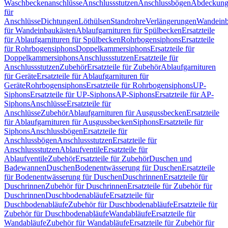
Waschbeckenanschlüsse
Anschlussstutzen
Anschlussbögen
Abdeckung
für
Anschlüsse
Dichtungen
Löthülsen
Standrohre
Verlängerungen
Wandeinb
für Wandeinbaukästen
Ablaufgarnituren für Spülbecken
Ersatzteile
für Ablaufgarnituren für Spülbecken
Rohrbogensiphons
Ersatzteile
für Rohrbogensiphons
Doppelkammersiphons
Ersatzteile für
Doppelkammersiphons
Anschlussstutzen
Ersatzteile für
Anschlussstutzen
Zubehör
Ersatzteile für Zubehör
Ablaufgarnituren
für Geräte
Ersatzteile für Ablaufgarnituren für
Geräte
Rohrbogensiphons
Ersatzteile für Rohrbogensiphons
UP-
Siphons
Ersatzteile für UP-Siphons
AP-Siphons
Ersatzteile für AP-
Siphons
Anschlüsse
Ersatzteile für
Anschlüsse
Zubehör
Ablaufgarnituren für Ausgussbecken
Ersatzteile
für Ablaufgarnituren für Ausgussbecken
Siphons
Ersatzteile für
Siphons
Anschlussbögen
Ersatzteile für
Anschlussbögen
Anschlussstutzen
Ersatzteile für
Anschlussstutzen
Ablaufventile
Ersatzteile für
Ablaufventile
Zubehör
Ersatzteile für Zubehör
Duschen und
Badewannen
Duschen
Bodenentwässerung für Duschen
Ersatzteile
für Bodenentwässerung für Duschen
Duschrinnen
Ersatzteile für
Duschrinnen
Zubehör für Duschrinnen
Ersatzteile für Zubehör für
Duschrinnen
Duschbodenabläufe
Ersatzteile für
Duschbodenabläufe
Zubehör für Duschbodenabläufe
Ersatzteile für
Zubehör für Duschbodenabläufe
Wandabläufe
Ersatzteile für
Wandabläufe
Zubehör für Wandabläufe
Ersatzteile für Zubehör für