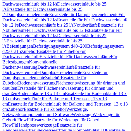
Dachwassereinläufe bis 12 l/s
Dachwassereinläufe bis 25
l/s
Ersatzteile für Dachwassereinläufe bis 25
l/s
Dampfsperrenelemente
Ersatzteile für Dampfsperrenelemente
Für
Dachwassereinläufe bis 12 l/s
Ersatzteile für Für Dachwassereinläufe
bis 12 l/s
Dachwassereinläufe bis 25 l/s
Notüberläufe
Ersatzteile für
Notüberläufe
Für Dachwassereinläufe bis 12 l/s
Ersatzteile für Für
Dachwassereinläufe bis 12 l/s
Dachwassereinläufe bis 25
l/s
Ersatzteile für Dachwassereinläufe bis 25
l/s
Befestigungen
Befestigungssystem d40–200
Befestigungssystem
d250–315
Zubehör
Ersatzteile für Zubehör
Für
Dachwassereinläufe
Ersatzteile für Für Dachwassereinläufe
Für
Befestigungen
Konventionelle
Dachentwässerung
Dachwassereinläufe
Ersatzteile für
Dachwassereinläufe
Dampfsperrenelemente
Ersatzteile für
Dampfsperrenelemente
Zubehör
Ersatzteile für
Zubehör
Bodenentwässerung
Flächenentwässerung für drinnen und
draußen
Ersatzteile für Flächenentwässerung für drinnen und
draußen
Bodenabläufe 13 x 13 cm
Ersatzteile für Bodenabläufe 13 x
13 cm
Bodeneinläufe für Balkone und Terrassen, 13 x 13
cm
Ersatzteile für Bodeneinläufe für Balkone und Terrassen, 13 x 13
cm
Zubehör
Ersatzteile für Zubehör
Werkzeuge,
Netzwerkkomponenten und Software
Werkzeuge
Werkzeuge für
Geberit FlowFit
Ersatzteile für Werkzeuge für Geberit
FlowFit
Handpresswerkzeuge
Ersatzteile für
Handpresswerkzeuge
Presswerkzeuge Kompatibilität [1]
Ersatzteile