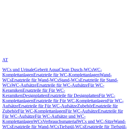
AT
WCs und Urinale
Geberit AquaClean Dusch-WCs
WC-
Komplettanlagen
Ersatzteile für WC-Komplettanlagen
Wand-
WCs
Ersatzteile für Wand-WCs
Stand-WCs
Ersatzteile für Stand-
WCs
WC-Aufsätze
Ersatzteile für WC-Aufsätze
Für WC-
Keramiken
Ersatzteile für Für WC-
Keramiken
Designplatten
Ersatzteile für Designplatten
Für WC-
Komplettanlagen
Ersatzteile für Für WC-Komplettanlagen
Für WC-
Aufsätze
Ersatzteile für Für WC-Aufsätze
Zubehör
Ersatzteile für
Zubehör
Für WC-Komplettanlagen
Für WC-Aufsätze
Ersatzteile für
Für WC-Aufsätze
Für WC-Aufsätze und WC-
Komplettanlagen
WCs
Verbrauchsmaterial
WCs und WC-Sitze
Wand-
WCs
Ersatzteile für Wand-WCs
Tiefspül-WCs
Ersatzteile für Tiefspül-