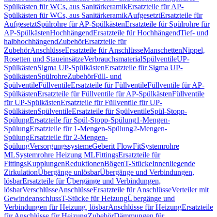
Spülkästen für WCs, aus Sanitärkeramik
Ersatzteile für AP-
Spülkästen für WCs, aus Sanitärkeramik
Aufgesetzt
Ersatzteile für
Aufgesetzt
Spülrohre für AP-Spülkästen
Ersatzteile für Spülrohre für
AP-Spülkästen
Hochhängend
Ersatzteile für Hochhängend
Tief- und
halbhochhängend
Zubehör
Ersatzteile für
Zubehör
Anschlüsse
Ersatzteile für Anschlüsse
Manschetten
Nippel,
Rosetten und Staueinsätze
Verbrauchsmaterial
Spülventile
UP-
Spülkästen
Sigma UP-Spülkästen
Ersatzteile für Sigma UP-
Spülkästen
Spülrohre
Zubehör
Füll- und
Spülventile
Füllventile
Ersatzteile für Füllventile
Füllventile für AP-
Spülkästen
Ersatzteile für Füllventile für AP-Spülkästen
Füllventile
für UP-Spülkästen
Ersatzteile für Füllventile für UP-
Spülkästen
Spülventile
Ersatzteile für Spülventile
Spül-Stopp-
Spülung
Ersatzteile für Spül-Stopp-Spülung
1-Mengen-
Spülung
Ersatzteile für 1-Mengen-Spülung
2-Mengen-
Spülung
Ersatzteile für 2-Mengen-
Spülung
Versorgungssysteme
Geberit FlowFit
Systemrohre
ML
Systemrohre Heizung ML
Fittings
Ersatzteile für
Fittings
Kupplungen
Reduktionen
Bögen
T-Stücke
Innenliegende
Zirkulation
Übergänge unlösbar
Übergänge und Verbindungen,
lösbar
Ersatzteile für Übergänge und Verbindungen,
lösbar
Verschlüsse
Anschlüsse
Ersatzteile für Anschlüsse
Verteiler mit
Gewindeanschluss
T-Stücke für Heizung
Übergänge und
Verbindungen für Heizung, lösbar
Anschlüsse für Heizung
Ersatzteile
für Anschlüsse für Heizung
Zubehör
Dämmungen für