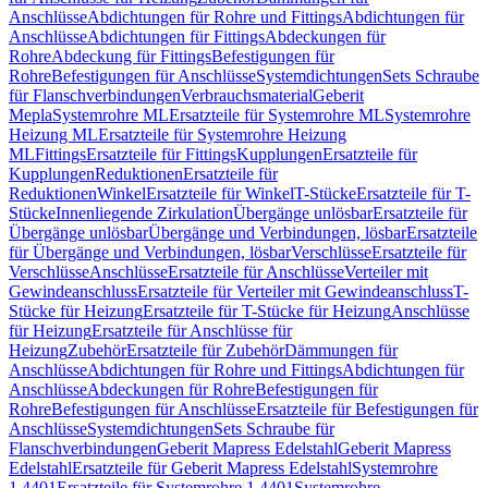
Anschlüsse
Abdichtungen für Rohre und Fittings
Abdichtungen für
Anschlüsse
Abdichtungen für Fittings
Abdeckungen für
Rohre
Abdeckung für Fittings
Befestigungen für
Rohre
Befestigungen für Anschlüsse
Systemdichtungen
Sets Schraube
für Flanschverbindungen
Verbrauchsmaterial
Geberit
Mepla
Systemrohre ML
Ersatzteile für Systemrohre ML
Systemrohre
Heizung ML
Ersatzteile für Systemrohre Heizung
ML
Fittings
Ersatzteile für Fittings
Kupplungen
Ersatzteile für
Kupplungen
Reduktionen
Ersatzteile für
Reduktionen
Winkel
Ersatzteile für Winkel
T-Stücke
Ersatzteile für T-
Stücke
Innenliegende Zirkulation
Übergänge unlösbar
Ersatzteile für
Übergänge unlösbar
Übergänge und Verbindungen, lösbar
Ersatzteile
für Übergänge und Verbindungen, lösbar
Verschlüsse
Ersatzteile für
Verschlüsse
Anschlüsse
Ersatzteile für Anschlüsse
Verteiler mit
Gewindeanschluss
Ersatzteile für Verteiler mit Gewindeanschluss
T-
Stücke für Heizung
Ersatzteile für T-Stücke für Heizung
Anschlüsse
für Heizung
Ersatzteile für Anschlüsse für
Heizung
Zubehör
Ersatzteile für Zubehör
Dämmungen für
Anschlüsse
Abdichtungen für Rohre und Fittings
Abdichtungen für
Anschlüsse
Abdeckungen für Rohre
Befestigungen für
Rohre
Befestigungen für Anschlüsse
Ersatzteile für Befestigungen für
Anschlüsse
Systemdichtungen
Sets Schraube für
Flanschverbindungen
Geberit Mapress Edelstahl
Geberit Mapress
Edelstahl
Ersatzteile für Geberit Mapress Edelstahl
Systemrohre
1.4401
Ersatzteile für Systemrohre 1.4401
Systemrohre