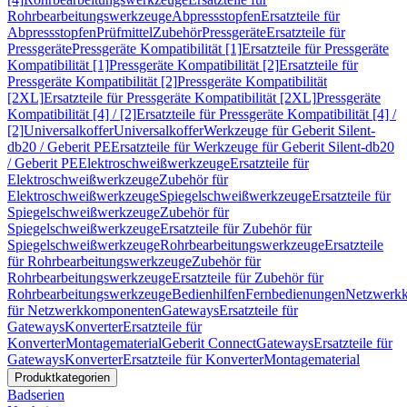
Rohrbearbeitungswerkzeuge
Abpressstopfen
Ersatzteile für
Abpressstopfen
Prüfmittel
Zubehör
Pressgeräte
Ersatzteile für
Pressgeräte
Pressgeräte Kompatibilität [1]
Ersatzteile für Pressgeräte
Kompatibilität [1]
Pressgeräte Kompatibilität [2]
Ersatzteile für
Pressgeräte Kompatibilität [2]
Pressgeräte Kompatibilität
[2XL]
Ersatzteile für Pressgeräte Kompatibilität [2XL]
Pressgeräte
Kompatibilität [4] / [2]
Ersatzteile für Pressgeräte Kompatibilität [4] /
[2]
Universalkoffer
Universalkoffer
Werkzeuge für Geberit Silent-
db20 / Geberit PE
Ersatzteile für Werkzeuge für Geberit Silent-db20
/ Geberit PE
Elektroschweißwerkzeuge
Ersatzteile für
Elektroschweißwerkzeuge
Zubehör für
Elektroschweißwerkzeuge
Spiegelschweißwerkzeuge
Ersatzteile für
Spiegelschweißwerkzeuge
Zubehör für
Spiegelschweißwerkzeuge
Ersatzteile für Zubehör für
Spiegelschweißwerkzeuge
Rohrbearbeitungswerkzeuge
Ersatzteile
für Rohrbearbeitungswerkzeuge
Zubehör für
Rohrbearbeitungswerkzeuge
Ersatzteile für Zubehör für
Rohrbearbeitungswerkzeuge
Bedienhilfen
Fernbedienungen
Netzwerk
für Netzwerkkomponenten
Gateways
Ersatzteile für
Gateways
Konverter
Ersatzteile für
Konverter
Montagematerial
Geberit Connect
Gateways
Ersatzteile für
Gateways
Konverter
Ersatzteile für Konverter
Montagematerial
Produktkategorien
Badserien