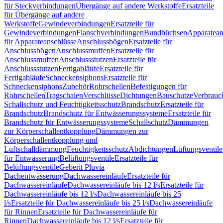
für Steckverbindungen
Übergänge auf andere Werkstoffe
Ersatzteile
für Übergänge auf andere
Werkstoffe
Gewindeverbindungen
Ersatzteile für
Gewindeverbindungen
Flanschverbindungen
Bundbüchsen
Apparatean
für Apparateanschlüsse
Anschlussbögen
Ersatzteile für
Anschlussbögen
Anschlussmuffen
Ersatzteile für
Anschlussmuffen
Anschlussstutzen
Ersatzteile für
Anschlussstutzen
Fertigabläufe
Ersatzteile für
Fertigabläufe
Schneckensiphons
Ersatzteile für
Schneckensiphons
Zubehör
Rohrschellen
Befestigungen für
Rohrschellen
Tragschalen
Verschlüsse
Dichtungen
Bauschutze
Verbrauc
Schallschutz und Feuchtigkeitsschutz
Brandschutz
Ersatzteile für
Brandschutz
Brandschutz für Entwässerungssysteme
Ersatzteile für
Brandschutz für Entwässerungssysteme
Schallschutz
Dämmungen
zur Körperschallentkopplung
Dämmungen zur
Körperschallentkopplung und
Luftschalldämmung
Feuchtigkeitsschutz
Abdichtungen
Lüftungsventile
für Entwässerung
Belüftungsventile
Ersatzteile für
Belüftungsventile
Geberit Pluvia
Dachentwässerung
Dachwassereinläufe
Ersatzteile für
Dachwassereinläufe
Dachwassereinläufe bis 12 l/s
Ersatzteile für
Dachwassereinläufe bis 12 l/s
Dachwassereinläufe bis 25
l/s
Ersatzteile für Dachwassereinläufe bis 25 l/s
Dachwassereinläufe
für Rinnen
Ersatzteile für Dachwassereinläufe für
Rinnen
Dachwassereinläufe bis 12 l/s
Ersatzteile für