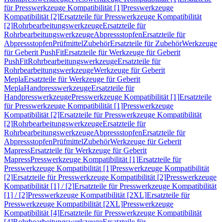
für Presswerkzeuge Kompatibilität [1]
Presswerkzeuge
Kompatibilität [2]
Ersatzteile für Presswerkzeuge Kompatibilität
[2]
Rohrbearbeitungswerkzeuge
Ersatzteile für
Rohrbearbeitungswerkzeuge
Abpressstopfen
Ersatzteile für
Abpressstopfen
Prüfmittel
Zubehör
Ersatzteile für Zubehör
Werkzeuge
für Geberit PushFit
Ersatzteile für Werkzeuge für Geberit
PushFit
Rohrbearbeitungswerkzeuge
Ersatzteile für
Rohrbearbeitungswerkzeuge
Werkzeuge für Geberit
Mepla
Ersatzteile für Werkzeuge für Geberit
Mepla
Handpresswerkzeuge
Ersatzteile für
Handpresswerkzeuge
Presswerkzeuge Kompatibilität [1]
Ersatzteile
für Presswerkzeuge Kompatibilität [1]
Presswerkzeuge
Kompatibilität [2]
Ersatzteile für Presswerkzeuge Kompatibilität
[2]
Rohrbearbeitungswerkzeuge
Ersatzteile für
Rohrbearbeitungswerkzeuge
Abpressstopfen
Ersatzteile für
Abpressstopfen
Prüfmittel
Zubehör
Werkzeuge für Geberit
Mapress
Ersatzteile für Werkzeuge für Geberit
Mapress
Presswerkzeuge Kompatibilität [1]
Ersatzteile für
Presswerkzeuge Kompatibilität [1]
Presswerkzeuge Kompatibilität
[2]
Ersatzteile für Presswerkzeuge Kompatibilität [2]
Presswerkzeuge
Kompatibilität [1] / [2]
Ersatzteile für Presswerkzeuge Kompatibilität
[1] / [2]
Presswerkzeuge Kompatibilität [2XL]
Ersatzteile für
Presswerkzeuge Kompatibilität [2XL]
Presswerkzeuge
Kompatibilität [4]
Ersatzteile für Presswerkzeuge Kompatibilität
[4]
Rohrbearbeitungswerkzeuge
Ersatzteile für