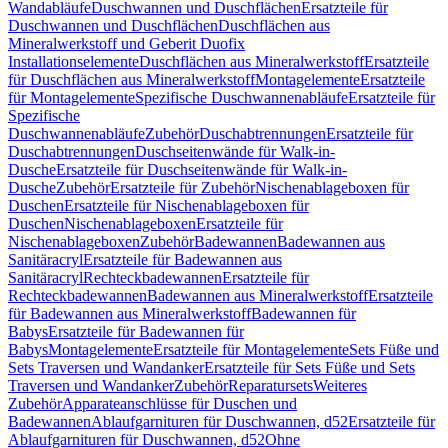
Wandabläufe
Duschwannen und Duschflächen
Ersatzteile für
Duschwannen und Duschflächen
Duschflächen aus
Mineralwerkstoff und Geberit Duofix
Installationselemente
Duschflächen aus Mineralwerkstoff
Ersatzteile
für Duschflächen aus Mineralwerkstoff
Montagelemente
Ersatzteile
für Montagelemente
Spezifische Duschwannenabläufe
Ersatzteile für
Spezifische
Duschwannenabläufe
Zubehör
Duschabtrennungen
Ersatzteile für
Duschabtrennungen
Duschseitenwände für Walk-in-
Dusche
Ersatzteile für Duschseitenwände für Walk-in-
Dusche
Zubehör
Ersatzteile für Zubehör
Nischenablageboxen für
Duschen
Ersatzteile für Nischenablageboxen für
Duschen
Nischenablageboxen
Ersatzteile für
Nischenablageboxen
Zubehör
Badewannen
Badewannen aus
Sanitäracryl
Ersatzteile für Badewannen aus
Sanitäracryl
Rechteckbadewannen
Ersatzteile für
Rechteckbadewannen
Badewannen aus Mineralwerkstoff
Ersatzteile
für Badewannen aus Mineralwerkstoff
Badewannen für
Babys
Ersatzteile für Badewannen für
Babys
Montagelemente
Ersatzteile für Montagelemente
Sets Füße und
Sets Traversen und Wandanker
Ersatzteile für Sets Füße und Sets
Traversen und Wandanker
Zubehör
Reparatursets
Weiteres
Zubehör
Apparateanschlüsse für Duschen und
Badewannen
Ablaufgarnituren für Duschwannen, d52
Ersatzteile für
Ablaufgarnituren für Duschwannen, d52
Ohne