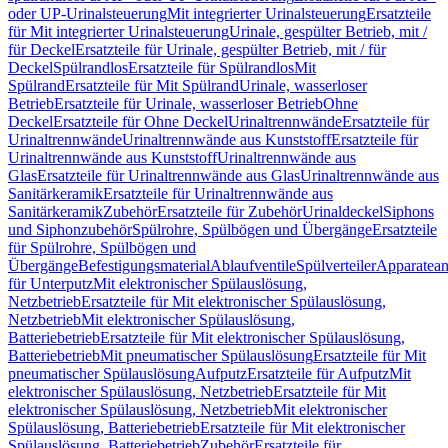
oder UP-Urinalsteuerung
Mit integrierter Urinalsteuerung
Ersatzteile
für Mit integrierter Urinalsteuerung
Urinale, gespülter Betrieb, mit /
für Deckel
Ersatzteile für Urinale, gespülter Betrieb, mit / für
Deckel
Spülrandlos
Ersatzteile für Spülrandlos
Mit
Spülrand
Ersatzteile für Mit Spülrand
Urinale, wasserloser
Betrieb
Ersatzteile für Urinale, wasserloser Betrieb
Ohne
Deckel
Ersatzteile für Ohne Deckel
Urinaltrennwände
Ersatzteile für
Urinaltrennwände
Urinaltrennwände aus Kunststoff
Ersatzteile für
Urinaltrennwände aus Kunststoff
Urinaltrennwände aus
Glas
Ersatzteile für Urinaltrennwände aus Glas
Urinaltrennwände aus
Sanitärkeramik
Ersatzteile für Urinaltrennwände aus
Sanitärkeramik
Zubehör
Ersatzteile für Zubehör
Urinaldeckel
Siphons
und Siphonzubehör
Spülrohre, Spülbögen und Übergänge
Ersatzteile
für Spülrohre, Spülbögen und
Übergänge
Befestigungsmaterial
Ablaufventile
Spülverteiler
Apparatean
für Unterputz
Mit elektronischer Spülauslösung,
Netzbetrieb
Ersatzteile für Mit elektronischer Spülauslösung,
Netzbetrieb
Mit elektronischer Spülauslösung,
Batteriebetrieb
Ersatzteile für Mit elektronischer Spülauslösung,
Batteriebetrieb
Mit pneumatischer Spülauslösung
Ersatzteile für Mit
pneumatischer Spülauslösung
Aufputz
Ersatzteile für Aufputz
Mit
elektronischer Spülauslösung, Netzbetrieb
Ersatzteile für Mit
elektronischer Spülauslösung, Netzbetrieb
Mit elektronischer
Spülauslösung, Batteriebetrieb
Ersatzteile für Mit elektronischer
Spülauslösung, Batteriebetrieb
Zubehör
Ersatzteile für