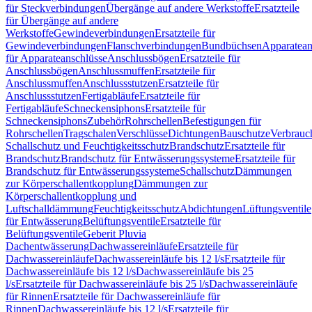
für Steckverbindungen
Übergänge auf andere Werkstoffe
Ersatzteile
für Übergänge auf andere
Werkstoffe
Gewindeverbindungen
Ersatzteile für
Gewindeverbindungen
Flanschverbindungen
Bundbüchsen
Apparatean
für Apparateanschlüsse
Anschlussbögen
Ersatzteile für
Anschlussbögen
Anschlussmuffen
Ersatzteile für
Anschlussmuffen
Anschlussstutzen
Ersatzteile für
Anschlussstutzen
Fertigabläufe
Ersatzteile für
Fertigabläufe
Schneckensiphons
Ersatzteile für
Schneckensiphons
Zubehör
Rohrschellen
Befestigungen für
Rohrschellen
Tragschalen
Verschlüsse
Dichtungen
Bauschutze
Verbrauc
Schallschutz und Feuchtigkeitsschutz
Brandschutz
Ersatzteile für
Brandschutz
Brandschutz für Entwässerungssysteme
Ersatzteile für
Brandschutz für Entwässerungssysteme
Schallschutz
Dämmungen
zur Körperschallentkopplung
Dämmungen zur
Körperschallentkopplung und
Luftschalldämmung
Feuchtigkeitsschutz
Abdichtungen
Lüftungsventile
für Entwässerung
Belüftungsventile
Ersatzteile für
Belüftungsventile
Geberit Pluvia
Dachentwässerung
Dachwassereinläufe
Ersatzteile für
Dachwassereinläufe
Dachwassereinläufe bis 12 l/s
Ersatzteile für
Dachwassereinläufe bis 12 l/s
Dachwassereinläufe bis 25
l/s
Ersatzteile für Dachwassereinläufe bis 25 l/s
Dachwassereinläufe
für Rinnen
Ersatzteile für Dachwassereinläufe für
Rinnen
Dachwassereinläufe bis 12 l/s
Ersatzteile für