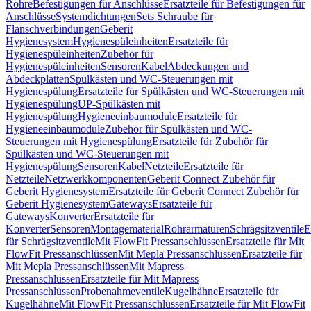
Rohre
Befestigungen für Anschlüsse
Ersatzteile für Befestigungen für
Anschlüsse
Systemdichtungen
Sets Schraube für
Flanschverbindungen
Geberit
Hygienesystem
Hygienespüleinheiten
Ersatzteile für
Hygienespüleinheiten
Zubehör für
Hygienespüleinheiten
Sensoren
Kabel
Abdeckungen und
Abdeckplatten
Spülkästen und WC-Steuerungen mit
Hygienespülung
Ersatzteile für Spülkästen und WC-Steuerungen mit
Hygienespülung
UP-Spülkästen mit
Hygienespülung
Hygieneeinbaumodule
Ersatzteile für
Hygieneeinbaumodule
Zubehör für Spülkästen und WC-
Steuerungen mit Hygienespülung
Ersatzteile für Zubehör für
Spülkästen und WC-Steuerungen mit
Hygienespülung
Sensoren
Kabel
Netzteile
Ersatzteile für
Netzteile
Netzwerkkomponenten
Geberit Connect Zubehör für
Geberit Hygienesystem
Ersatzteile für Geberit Connect Zubehör für
Geberit Hygienesystem
Gateways
Ersatzteile für
Gateways
Konverter
Ersatzteile für
Konverter
Sensoren
Montagematerial
Rohrarmaturen
Schrägsitzventile
E
für Schrägsitzventile
Mit FlowFit Pressanschlüssen
Ersatzteile für Mit
FlowFit Pressanschlüssen
Mit Mepla Pressanschlüssen
Ersatzteile für
Mit Mepla Pressanschlüssen
Mit Mapress
Pressanschlüssen
Ersatzteile für Mit Mapress
Pressanschlüssen
Probenahmeventile
Kugelhähne
Ersatzteile für
Kugelhähne
Mit FlowFit Pressanschlüssen
Ersatzteile für Mit FlowFit