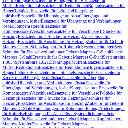
Therm
Fittings
Ersatzteile für Fittings
Muffen
Ersatzteile für
Muffen
Reduktionen
Ersatzteile für Reduktionen
Bögen
Ersatzteile für
Bögen
T-Stücke
Ersatzteile für T-Stücke
Übergänge
unlösbar
Ersatzteile für Übergänge unlösbar
Übergänge und
Verbindungen, lösbar
Ersatzteile für Übergänge und Verbindungen,
lösbar
Kompensatoren
Ersatzteile für
Kompensatoren
Verschlüsse
Ersatzteile für Verschlüsse
T-Stücke für
Heizung
Ersatzteile für T-Stücke für Heizung
Anschlüsse für
Heizung
Ersatzteile für Anschlüsse für Heizung
Zubehör für Geberit
Mapress Therm
Schutzkappen für Rohrende
Systemdichtungen
Sets
Schraube für Flanschverbindungen
Geberit Mapress C-Stahl
Geberit
Mapress C-Stahl
Ersatzteile für Geberit Mapress C-Stahl
Systemrohre
1.0034
Systemrohre 1.0215
Rohrnippel
Muffen
Ersatzteile für
Muffen
Reduktionen
Ersatzteile für Reduktionen
Bögen
Ersatzteile für
Bögen
T-Stücke
Ersatzteile für T-Stücke
Kreuzstücke
Ersatzteile für
Kreuzstücke
Übergänge unlösbar
Ersatzteile für Übergänge
unlösbar
Übergänge und Verbindungen, lösbar
Ersatzteile für
Übergänge und Verbindungen, lösbar
Kompensatoren
Ersatzteile für
Kompensatoren
Verschlüsse
Ersatzteile für Verschlüsse
T-Stücke für
Heizung
Ersatzteile für T-Stücke für Heizung
Anschlüsse für
Heizung
Ersatzteile für Anschlüsse für Heizung
Zubehör für Geberit
Mapress C-Stahl
Abdichtungen für Rohre und Fittings
Abdeckungen
für Rohre
Befestigungen für Anschlüsse
Systemdichtungen
Sets
Schraube für Flanschverbindungen
Geberit Mapress Kupfer
Geberit
Mapress Kupfer
Ersatzteile für Geberit Mapress