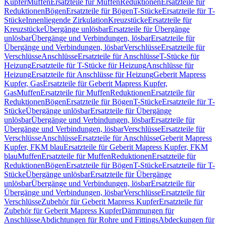
Kupfer
Muffen
Ersatzteile für Muffen
Reduktionen
Ersatzteile für
Reduktionen
Bögen
Ersatzteile für Bögen
T-Stücke
Ersatzteile für T-
Stücke
Innenliegende Zirkulation
Kreuzstücke
Ersatzteile für
Kreuzstücke
Übergänge unlösbar
Ersatzteile für Übergänge
unlösbar
Übergänge und Verbindungen, lösbar
Ersatzteile für
Übergänge und Verbindungen, lösbar
Verschlüsse
Ersatzteile für
Verschlüsse
Anschlüsse
Ersatzteile für Anschlüsse
T-Stücke für
Heizung
Ersatzteile für T-Stücke für Heizung
Anschlüsse für
Heizung
Ersatzteile für Anschlüsse für Heizung
Geberit Mapress
Kupfer, Gas
Ersatzteile für Geberit Mapress Kupfer,
Gas
Muffen
Ersatzteile für Muffen
Reduktionen
Ersatzteile für
Reduktionen
Bögen
Ersatzteile für Bögen
T-Stücke
Ersatzteile für T-
Stücke
Übergänge unlösbar
Ersatzteile für Übergänge
unlösbar
Übergänge und Verbindungen, lösbar
Ersatzteile für
Übergänge und Verbindungen, lösbar
Verschlüsse
Ersatzteile für
Verschlüsse
Anschlüsse
Ersatzteile für Anschlüsse
Geberit Mapress
Kupfer, FKM blau
Ersatzteile für Geberit Mapress Kupfer, FKM
blau
Muffen
Ersatzteile für Muffen
Reduktionen
Ersatzteile für
Reduktionen
Bögen
Ersatzteile für Bögen
T-Stücke
Ersatzteile für T-
Stücke
Übergänge unlösbar
Ersatzteile für Übergänge
unlösbar
Übergänge und Verbindungen, lösbar
Ersatzteile für
Übergänge und Verbindungen, lösbar
Verschlüsse
Ersatzteile für
Verschlüsse
Zubehör für Geberit Mapress Kupfer
Ersatzteile für
Zubehör für Geberit Mapress Kupfer
Dämmungen für
Anschlüsse
Abdichtungen für Rohre und Fittings
Abdeckungen für