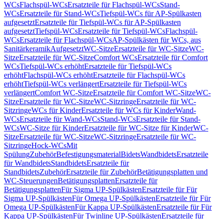
WCs
Flachspül-WCs
Ersatzteile für Flachspül-WCs
Stand-
WCs
Ersatzteile für Stand-WCs
Tiefspül-WCs für AP-Spülkasten
aufgesetzt
Ersatzteile für Tiefspül-WCs für AP-Spülkasten
aufgesetzt
Tiefspül-WCs
Ersatzteile für Tiefspül-WCs
Flachspül-
WCs
Ersatzteile für Flachspül-WCs
AP-Spülkästen für WCs, aus
Sanitärkeramik
Aufgesetzt
WC-Sitze
Ersatzteile für WC-Sitze
WC-
Sitze
Ersatzteile für WC-Sitze
Comfort WCs
Ersatzteile für Comfort
WCs
Tiefspül-WCs erhöht
Ersatzteile für Tiefspül-WCs
erhöht
Flachspül-WCs erhöht
Ersatzteile für Flachspül-WCs
erhöht
Tiefspül-WCs verlängert
Ersatzteile für Tiefspül-WCs
verlängert
Comfort WC-Sitze
Ersatzteile für Comfort WC-Sitze
WC-
Sitze
Ersatzteile für WC-Sitze
WC-Sitzringe
Ersatzteile für WC-
Sitzringe
WCs für Kinder
Ersatzteile für WCs für Kinder
Wand-
WCs
Ersatzteile für Wand-WCs
Stand-WCs
Ersatzteile für Stand-
WCs
WC-Sitze für Kinder
Ersatzteile für WC-Sitze für Kinder
WC-
Sitze
Ersatzteile für WC-Sitze
WC-Sitzringe
Ersatzteile für WC-
Sitzringe
Hock-WCs
Mit
Spülung
Zubehör
Befestigungsmaterial
Bidets
Wandbidets
Ersatzteile
für Wandbidets
Standbidets
Ersatzteile für
Standbidets
Zubehör
Ersatzteile für Zubehör
Betätigungsplatten und
WC-Steuerungen
Betätigungsplatten
Ersatzteile für
Betätigungsplatten
Für Sigma UP-Spülkästen
Ersatzteile für Für
Sigma UP-Spülkästen
Für Omega UP-Spülkästen
Ersatzteile für Für
Omega UP-Spülkästen
Für Kappa UP-Spülkästen
Ersatzteile für Für
Kappa UP-Spülkästen
Für Twinline UP-Spülkästen
Ersatzteile für