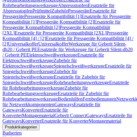
Rohrbearbeitungswerkzeuge
Abpressstopfen
Ersatzteile für
Abpressstopfen
Prüfmittel
Zubehör
Pressgeräte
Ersatzteile für
Pressgeräte
Pressgeräte Kompatibilität [1]
Ersatzteile für Pressgeräte
Kompatibilität [1]
Pressgeräte Kompatibilität [2]
Ersatzteile für
Pressgeräte Kompatibilität [2]
Pressgeräte Kompatibilität
[2XL]
Ersatzteile für Pressgeräte Kompatibilität [2XL]
Pressgeräte
Kompatibilität [4] / [2]
Ersatzteile für Pressgeräte Kompatibilität [4] /
[2]
Universalkoffer
Universalkoffer
Werkzeuge für Geberit Silent-
db20 / Geberit PE
Ersatzteile für Werkzeuge für Geberit Silent-db20
/ Geberit PE
Elektroschweißwerkzeuge
Ersatzteile für
Elektroschweißwerkzeuge
Zubehör für
Elektroschweißwerkzeuge
Spiegelschweißwerkzeuge
Ersatzteile für
Spiegelschweißwerkzeuge
Zubehör für
Spiegelschweißwerkzeuge
Ersatzteile für Zubehör für
Spiegelschweißwerkzeuge
Rohrbearbeitungswerkzeuge
Ersatzteile
für Rohrbearbeitungswerkzeuge
Zubehör für
Rohrbearbeitungswerkzeuge
Ersatzteile für Zubehör für
Rohrbearbeitungswerkzeuge
Bedienhilfen
Fernbedienungen
Netzwerk
für Netzwerkkomponenten
Gateways
Ersatzteile für
Gateways
Konverter
Ersatzteile für
Konverter
Montagematerial
Geberit Connect
Gateways
Ersatzteile für
Gateways
Konverter
Ersatzteile für Konverter
Montagematerial
Produktkategorien
Badserien