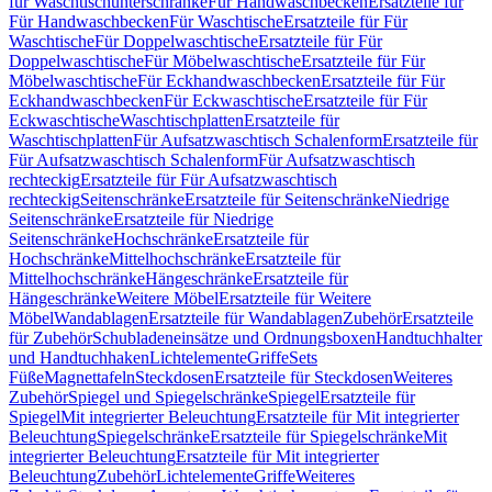
für Waschtischunterschränke
Für Handwaschbecken
Ersatzteile für
Für Handwaschbecken
Für Waschtische
Ersatzteile für Für
Waschtische
Für Doppelwaschtische
Ersatzteile für Für
Doppelwaschtische
Für Möbelwaschtische
Ersatzteile für Für
Möbelwaschtische
Für Eckhandwaschbecken
Ersatzteile für Für
Eckhandwaschbecken
Für Eckwaschtische
Ersatzteile für Für
Eckwaschtische
Waschtischplatten
Ersatzteile für
Waschtischplatten
Für Aufsatzwaschtisch Schalenform
Ersatzteile für
Für Aufsatzwaschtisch Schalenform
Für Aufsatzwaschtisch
rechteckig
Ersatzteile für Für Aufsatzwaschtisch
rechteckig
Seitenschränke
Ersatzteile für Seitenschränke
Niedrige
Seitenschränke
Ersatzteile für Niedrige
Seitenschränke
Hochschränke
Ersatzteile für
Hochschränke
Mittelhochschränke
Ersatzteile für
Mittelhochschränke
Hängeschränke
Ersatzteile für
Hängeschränke
Weitere Möbel
Ersatzteile für Weitere
Möbel
Wandablagen
Ersatzteile für Wandablagen
Zubehör
Ersatzteile
für Zubehör
Schubladeneinsätze und Ordnungsboxen
Handtuchhalter
und Handtuchhaken
Lichtelemente
Griffe
Sets
Füße
Magnettafeln
Steckdosen
Ersatzteile für Steckdosen
Weiteres
Zubehör
Spiegel und Spiegelschränke
Spiegel
Ersatzteile für
Spiegel
Mit integrierter Beleuchtung
Ersatzteile für Mit integrierter
Beleuchtung
Spiegelschränke
Ersatzteile für Spiegelschränke
Mit
integrierter Beleuchtung
Ersatzteile für Mit integrierter
Beleuchtung
Zubehör
Lichtelemente
Griffe
Weiteres