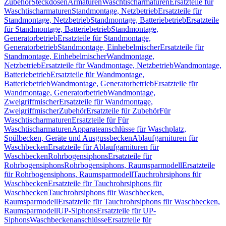
Zubehör
Steckdosen
Armaturen
Waschtischarmaturen
Ersatzteile für
Waschtischarmaturen
Standmontage, Netzbetrieb
Ersatzteile für
Standmontage, Netzbetrieb
Standmontage, Batteriebetrieb
Ersatzteile
für Standmontage, Batteriebetrieb
Standmontage,
Generatorbetrieb
Ersatzteile für Standmontage,
Generatorbetrieb
Standmontage, Einhebelmischer
Ersatzteile für
Standmontage, Einhebelmischer
Wandmontage,
Netzbetrieb
Ersatzteile für Wandmontage, Netzbetrieb
Wandmontage,
Batteriebetrieb
Ersatzteile für Wandmontage,
Batteriebetrieb
Wandmontage, Generatorbetrieb
Ersatzteile für
Wandmontage, Generatorbetrieb
Wandmontage,
Zweigriffmischer
Ersatzteile für Wandmontage,
Zweigriffmischer
Zubehör
Ersatzteile für Zubehör
Für
Waschtischarmaturen
Ersatzteile für Für
Waschtischarmaturen
Apparateanschlüsse für Waschplatz,
Spülbecken, Geräte und Ausgussbecken
Ablaufgarnituren für
Waschbecken
Ersatzteile für Ablaufgarnituren für
Waschbecken
Rohrbogensiphons
Ersatzteile für
Rohrbogensiphons
Rohrbogensiphons, Raumsparmodell
Ersatzteile
für Rohrbogensiphons, Raumsparmodell
Tauchrohrsiphons für
Waschbecken
Ersatzteile für Tauchrohrsiphons für
Waschbecken
Tauchrohrsiphons für Waschbecken,
Raumsparmodell
Ersatzteile für Tauchrohrsiphons für Waschbecken,
Raumsparmodell
UP-Siphons
Ersatzteile für UP-
Siphons
Waschbeckenanschlüsse
Ersatzteile für