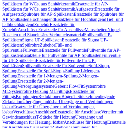
Spülkästen für WCs, aus Sanitärkeramik
Ersatzteile für AP-
Spülkästen für WCs, aus Sanitärkeramik
Aufgesetzt
Ersatzteile für
Aufgesetzt
Spülrohre für AP-Spülkästen
Ersatzteile für Spülrohre für
AP-Spülkästen
Hochhängend
Ersatzteile für Hochhängend
Tief- und
halbhochhängend
Zubehör
Ersatzteile für
Zubehör
Anschlüsse
Ersatzteile für Anschlüsse
Manschetten
Nippel,
Rosetten und Staueinsätze
Verbrauchsmaterial
Spülventile
UP-
Spülkästen
Sigma UP-Spülkästen
Ersatzteile für Sigma UP-
Spülkästen
Spülrohre
Zubehör
Füll- und
Spülventile
Füllventile
Ersatzteile für Füllventile
Füllventile für AP-
Spülkästen
Ersatzteile für Füllventile für AP-Spülkästen
Füllventile
für UP-Spülkästen
Ersatzteile für Füllventile für UP-
Spülkästen
Spülventile
Ersatzteile für Spülventile
Spül-Stopp-
Spülung
Ersatzteile für Spül-Stopp-Spülung
1-Mengen-
Spülung
Ersatzteile für 1-Mengen-Spülung
2-Mengen-
Spülung
Ersatzteile für 2-Mengen-
Spülung
Versorgungssysteme
Geberit FlowFit
Systemrohre
ML
Systemrohre Heizung ML
Fittings
Ersatzteile für
Fittings
Kupplungen
Reduktionen
Bögen
T-Stücke
Innenliegende
Zirkulation
Übergänge unlösbar
Übergänge und Verbindungen,
lösbar
Ersatzteile für Übergänge und Verbindungen,
lösbar
Verschlüsse
Anschlüsse
Ersatzteile für Anschlüsse
Verteiler mit
Gewindeanschluss
T-Stücke für Heizung
Übergänge und
Verbindungen für Heizung, lösbar
Anschlüsse für Heizung
Ersatzteile
für Anschlüsse für Heizung
Zubehör
Dämmungen für