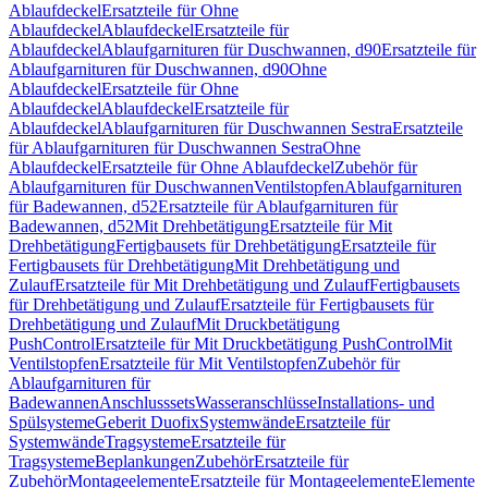
Ablaufdeckel
Ersatzteile für Ohne
Ablaufdeckel
Ablaufdeckel
Ersatzteile für
Ablaufdeckel
Ablaufgarnituren für Duschwannen, d90
Ersatzteile für
Ablaufgarnituren für Duschwannen, d90
Ohne
Ablaufdeckel
Ersatzteile für Ohne
Ablaufdeckel
Ablaufdeckel
Ersatzteile für
Ablaufdeckel
Ablaufgarnituren für Duschwannen Sestra
Ersatzteile
für Ablaufgarnituren für Duschwannen Sestra
Ohne
Ablaufdeckel
Ersatzteile für Ohne Ablaufdeckel
Zubehör für
Ablaufgarnituren für Duschwannen
Ventilstopfen
Ablaufgarnituren
für Badewannen, d52
Ersatzteile für Ablaufgarnituren für
Badewannen, d52
Mit Drehbetätigung
Ersatzteile für Mit
Drehbetätigung
Fertigbausets für Drehbetätigung
Ersatzteile für
Fertigbausets für Drehbetätigung
Mit Drehbetätigung und
Zulauf
Ersatzteile für Mit Drehbetätigung und Zulauf
Fertigbausets
für Drehbetätigung und Zulauf
Ersatzteile für Fertigbausets für
Drehbetätigung und Zulauf
Mit Druckbetätigung
PushControl
Ersatzteile für Mit Druckbetätigung PushControl
Mit
Ventilstopfen
Ersatzteile für Mit Ventilstopfen
Zubehör für
Ablaufgarnituren für
Badewannen
Anschlusssets
Wasseranschlüsse
Installations- und
Spülsysteme
Geberit Duofix
Systemwände
Ersatzteile für
Systemwände
Tragsysteme
Ersatzteile für
Tragsysteme
Beplankungen
Zubehör
Ersatzteile für
Zubehör
Montageelemente
Ersatzteile für Montageelemente
Elemente