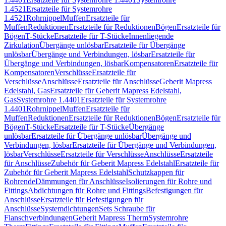
1.4521
Ersatzteile für Systemrohre
1.4521
Rohrnippel
Muffen
Ersatzteile für
Muffen
Reduktionen
Ersatzteile für Reduktionen
Bögen
Ersatzteile für
Bögen
T-Stücke
Ersatzteile für T-Stücke
Innenliegende
Zirkulation
Übergänge unlösbar
Ersatzteile für Übergänge
unlösbar
Übergänge und Verbindungen, lösbar
Ersatzteile für
Übergänge und Verbindungen, lösbar
Kompensatoren
Ersatzteile für
Kompensatoren
Verschlüsse
Ersatzteile für
Verschlüsse
Anschlüsse
Ersatzteile für Anschlüsse
Geberit Mapress
Edelstahl, Gas
Ersatzteile für Geberit Mapress Edelstahl,
Gas
Systemrohre 1.4401
Ersatzteile für Systemrohre
1.4401
Rohrnippel
Muffen
Ersatzteile für
Muffen
Reduktionen
Ersatzteile für Reduktionen
Bögen
Ersatzteile für
Bögen
T-Stücke
Ersatzteile für T-Stücke
Übergänge
unlösbar
Ersatzteile für Übergänge unlösbar
Übergänge und
Verbindungen, lösbar
Ersatzteile für Übergänge und Verbindungen,
lösbar
Verschlüsse
Ersatzteile für Verschlüsse
Anschlüsse
Ersatzteile
für Anschlüsse
Zubehör für Geberit Mapress Edelstahl
Ersatzteile für
Zubehör für Geberit Mapress Edelstahl
Schutzkappen für
Rohrende
Dämmungen für Anschlüsse
Isolierungen für Rohre und
Fittings
Abdichtungen für Rohre und Fittings
Befestigungen für
Anschlüsse
Ersatzteile für Befestigungen für
Anschlüsse
Systemdichtungen
Sets Schraube für
Flanschverbindungen
Geberit Mapress Therm
Systemrohre