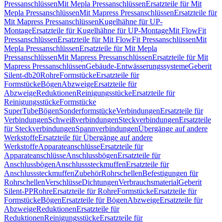
Pressanschlüssen
Mit Mepla Pressanschlüssen
Ersatzteile für Mit
Mepla Pressanschlüssen
Mit Mapress Pressanschlüssen
Ersatzteile für
Mit Mapress Pressanschlüssen
Kugelhähne für UP-
Montage
Ersatzteile für Kugelhähne für UP-Montage
Mit FlowFit
Pressanschlüssen
Ersatzteile für Mit FlowFit Pressanschlüssen
Mit
Mepla Pressanschlüssen
Ersatzteile für Mit Mepla
Pressanschlüssen
Mit Mapress Pressanschlüssen
Ersatzteile für Mit
Mapress Pressanschlüssen
Gebäude-Entwässerungssysteme
Geberit
Silent-db20
Rohre
Formstücke
Ersatzteile für
Formstücke
Bögen
Abzweige
Ersatzteile für
Abzweige
Reduktionen
Reinigungsstücke
Ersatzteile für
Reinigungsstücke
Formstücke
SuperTube
Bögen
Sonderformstücke
Verbindungen
Ersatzteile für
Verbindungen
Schweißverbindungen
Steckverbindungen
Ersatzteile
für Steckverbindungen
Spannverbindungen
Übergänge auf andere
Werkstoffe
Ersatzteile für Übergänge auf andere
Werkstoffe
Apparateanschlüsse
Ersatzteile für
Apparateanschlüsse
Anschlussbögen
Ersatzteile für
Anschlussbögen
Anschlusssteckmuffen
Ersatzteile für
Anschlusssteckmuffen
Zubehör
Rohrschellen
Befestigungen für
Rohrschellen
Verschlüsse
Dichtungen
Verbrauchsmaterial
Geberit
Silent-PP
Rohre
Ersatzteile für Rohre
Formstücke
Ersatzteile für
Formstücke
Bögen
Ersatzteile für Bögen
Abzweige
Ersatzteile für
Abzweige
Reduktionen
Ersatzteile für
Reduktionen
Reinigungsstücke
Ersatzteile für