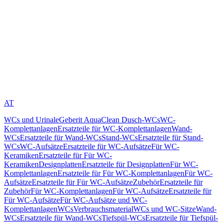
AT
WCs und Urinale
Geberit AquaClean Dusch-WCs
WC-
Komplettanlagen
Ersatzteile für WC-Komplettanlagen
Wand-
WCs
Ersatzteile für Wand-WCs
Stand-WCs
Ersatzteile für Stand-
WCs
WC-Aufsätze
Ersatzteile für WC-Aufsätze
Für WC-
Keramiken
Ersatzteile für Für WC-
Keramiken
Designplatten
Ersatzteile für Designplatten
Für WC-
Komplettanlagen
Ersatzteile für Für WC-Komplettanlagen
Für WC-
Aufsätze
Ersatzteile für Für WC-Aufsätze
Zubehör
Ersatzteile für
Zubehör
Für WC-Komplettanlagen
Für WC-Aufsätze
Ersatzteile für
Für WC-Aufsätze
Für WC-Aufsätze und WC-
Komplettanlagen
WCs
Verbrauchsmaterial
WCs und WC-Sitze
Wand-
WCs
Ersatzteile für Wand-WCs
Tiefspül-WCs
Ersatzteile für Tiefspül-