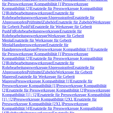
für Presswerkzeuge Kompatibilität [1]
Presswerkzeuge
Kompatibilität [2]
Ersatzteile für Presswerkzeuge Kompatibilität
[2]
Rohrbearbeitungswerkzeuge
Ersatzteile für
Rohrbearbeitungswerkzeuge
Abpressstopfen
Ersatzteile für
Abpressstopfen
Prüfmittel
Zubehör
Ersatzteile für Zubehör
Werkzeuge
für Geberit PushFit
Ersatzteile für Werkzeuge für Geberit
PushFit
Rohrbearbeitungswerkzeuge
Ersatzteile für
Rohrbearbeitungswerkzeuge
Werkzeuge für Geberit
Mepla
Ersatzteile für Werkzeuge für Geberit
Mepla
Handpresswerkzeuge
Ersatzteile für
Handpresswerkzeuge
Presswerkzeuge Kompatibilität [1]
Ersatzteile
für Presswerkzeuge Kompatibilität [1]
Presswerkzeuge
Kompatibilität [2]
Ersatzteile für Presswerkzeuge Kompatibilität
[2]
Rohrbearbeitungswerkzeuge
Ersatzteile für
Rohrbearbeitungswerkzeuge
Abpressstopfen
Ersatzteile für
Abpressstopfen
Prüfmittel
Zubehör
Werkzeuge für Geberit
Mapress
Ersatzteile für Werkzeuge für Geberit
Mapress
Presswerkzeuge Kompatibilität [1]
Ersatzteile für
Presswerkzeuge Kompatibilität [1]
Presswerkzeuge Kompatibilität
[2]
Ersatzteile für Presswerkzeuge Kompatibilität [2]
Presswerkzeuge
Kompatibilität [1] / [2]
Ersatzteile für Presswerkzeuge Kompatibilität
[1] / [2]
Presswerkzeuge Kompatibilität [2XL]
Ersatzteile für
Presswerkzeuge Kompatibilität [2XL]
Presswerkzeuge
Kompatibilität [4]
Ersatzteile für Presswerkzeuge Kompatibilität
[4]
Rohrbearbeitungswerkzeuge
Ersatzteile für