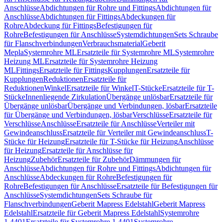
Anschlüsse
Abdichtungen für Rohre und Fittings
Abdichtungen für
Anschlüsse
Abdichtungen für Fittings
Abdeckungen für
Rohre
Abdeckung für Fittings
Befestigungen für
Rohre
Befestigungen für Anschlüsse
Systemdichtungen
Sets Schraube
für Flanschverbindungen
Verbrauchsmaterial
Geberit
Mepla
Systemrohre ML
Ersatzteile für Systemrohre ML
Systemrohre
Heizung ML
Ersatzteile für Systemrohre Heizung
ML
Fittings
Ersatzteile für Fittings
Kupplungen
Ersatzteile für
Kupplungen
Reduktionen
Ersatzteile für
Reduktionen
Winkel
Ersatzteile für Winkel
T-Stücke
Ersatzteile für T-
Stücke
Innenliegende Zirkulation
Übergänge unlösbar
Ersatzteile für
Übergänge unlösbar
Übergänge und Verbindungen, lösbar
Ersatzteile
für Übergänge und Verbindungen, lösbar
Verschlüsse
Ersatzteile für
Verschlüsse
Anschlüsse
Ersatzteile für Anschlüsse
Verteiler mit
Gewindeanschluss
Ersatzteile für Verteiler mit Gewindeanschluss
T-
Stücke für Heizung
Ersatzteile für T-Stücke für Heizung
Anschlüsse
für Heizung
Ersatzteile für Anschlüsse für
Heizung
Zubehör
Ersatzteile für Zubehör
Dämmungen für
Anschlüsse
Abdichtungen für Rohre und Fittings
Abdichtungen für
Anschlüsse
Abdeckungen für Rohre
Befestigungen für
Rohre
Befestigungen für Anschlüsse
Ersatzteile für Befestigungen für
Anschlüsse
Systemdichtungen
Sets Schraube für
Flanschverbindungen
Geberit Mapress Edelstahl
Geberit Mapress
Edelstahl
Ersatzteile für Geberit Mapress Edelstahl
Systemrohre
1.4401
Ersatzteile für Systemrohre 1.4401
Systemrohre