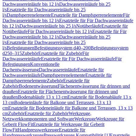
Dachwassereinläufe bis 12 l/s
Dachwassereinläufe bis 25
l/s
Ersatzteile für Dachwassereinläufe bis 25
l/s
Dampfsperrenelemente
Ersatzteile für Dampfsperrenelemente
Für
Dachwassereinläufe bis 12 l/s
Ersatzteile für Für Dachwassereinläufe
bis 12 l/s
Dachwassereinläufe bis 25 l/s
Notüberläufe
Ersatzteile für
Notüberläufe
Für Dachwassereinläufe bis 12 l/s
Ersatzteile für Für
Dachwassereinläufe bis 12 l/s
Dachwassereinläufe bis 25
l/s
Ersatzteile für Dachwassereinläufe bis 25
l/s
Befestigungen
Befestigungssystem d40–200
Befestigungssystem
d250–315
Zubehör
Ersatzteile für Zubehör
Für
Dachwassereinläufe
Ersatzteile für Für Dachwassereinläufe
Für
Befestigungen
Konventionelle
Dachentwässerung
Dachwassereinläufe
Ersatzteile für
Dachwassereinläufe
Dampfsperrenelemente
Ersatzteile für
Dampfsperrenelemente
Zubehör
Ersatzteile für
Zubehör
Bodenentwässerung
Flächenentwässerung für drinnen und
draußen
Ersatzteile für Flächenentwässerung für drinnen und
draußen
Bodenabläufe 13 x 13 cm
Ersatzteile für Bodenabläufe 13 x
13 cm
Bodeneinläufe für Balkone und Terrassen, 13 x 13
cm
Ersatzteile für Bodeneinläufe für Balkone und Terrassen, 13 x 13
cm
Zubehör
Ersatzteile für Zubehör
Werkzeuge,
Netzwerkkomponenten und Software
Werkzeuge
Werkzeuge für
Geberit FlowFit
Ersatzteile für Werkzeuge für Geberit
FlowFit
Handpresswerkzeuge
Ersatzteile für
Handpresswerkzeuge
Presswerkzeuge Kompatibilität [1]
Ersatzteile