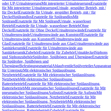
oder UP-Urinalsteuerung
Mit integrierter Urinalsteuerung
Ersatzteile
für Mit integrierter Urinalsteuerung
Urinale, gespülter Betrieb, mit /
für Deckel
Ersatzteile für Urinale, gespülter Betrieb, mit / für
Deckel
Spülrandlos
Ersatzteile für Spülrandlos
Mit
Spülrand
Ersatzteile für Mit Spülrand
Urinale, wasserloser
Betrieb
Ersatzteile für Urinale, wasserloser Betrieb
Ohne
Deckel
Ersatzteile für Ohne Deckel
Urinaltrennwände
Ersatzteile für
Urinaltrennwände
Urinaltrennwände aus Kunststoff
Ersatzteile für
Urinaltrennwände aus Kunststoff
Urinaltrennwände aus
Glas
Ersatzteile für Urinaltrennwände aus Glas
Urinaltrennwände aus
Sanitärkeramik
Ersatzteile für Urinaltrennwände aus
Sanitärkeramik
Zubehör
Ersatzteile für Zubehör
Urinaldeckel
Siphons
und Siphonzubehör
Spülrohre, Spülbögen und Übergänge
Ersatzteile
für Spülrohre, Spülbögen und
Übergänge
Befestigungsmaterial
Ablaufventile
Spülverteiler
Apparatean
für Unterputz
Mit elektronischer Spülauslösung,
Netzbetrieb
Ersatzteile für Mit elektronischer Spülauslösung,
Netzbetrieb
Mit elektronischer Spülauslösung,
Batteriebetrieb
Ersatzteile für Mit elektronischer Spülauslösung,
Batteriebetrieb
Mit pneumatischer Spülauslösung
Ersatzteile für Mit
pneumatischer Spülauslösung
Aufputz
Ersatzteile für Aufputz
Mit
elektronischer Spülauslösung, Netzbetrieb
Ersatzteile für Mit
elektronischer Spülauslösung, Netzbetrieb
Mit elektronischer
Spülauslösung, Batteriebetrieb
Ersatzteile für Mit elektronischer
Spülauslösung, Batteriebetrieb
Zubehör
Ersatzteile für