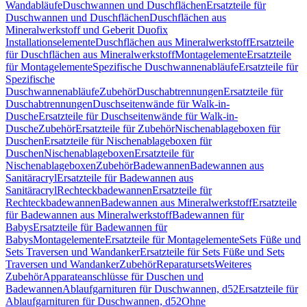
Wandabläufe
Duschwannen und Duschflächen
Ersatzteile für
Duschwannen und Duschflächen
Duschflächen aus
Mineralwerkstoff und Geberit Duofix
Installationselemente
Duschflächen aus Mineralwerkstoff
Ersatzteile
für Duschflächen aus Mineralwerkstoff
Montagelemente
Ersatzteile
für Montagelemente
Spezifische Duschwannenabläufe
Ersatzteile für
Spezifische
Duschwannenabläufe
Zubehör
Duschabtrennungen
Ersatzteile für
Duschabtrennungen
Duschseitenwände für Walk-in-
Dusche
Ersatzteile für Duschseitenwände für Walk-in-
Dusche
Zubehör
Ersatzteile für Zubehör
Nischenablageboxen für
Duschen
Ersatzteile für Nischenablageboxen für
Duschen
Nischenablageboxen
Ersatzteile für
Nischenablageboxen
Zubehör
Badewannen
Badewannen aus
Sanitäracryl
Ersatzteile für Badewannen aus
Sanitäracryl
Rechteckbadewannen
Ersatzteile für
Rechteckbadewannen
Badewannen aus Mineralwerkstoff
Ersatzteile
für Badewannen aus Mineralwerkstoff
Badewannen für
Babys
Ersatzteile für Badewannen für
Babys
Montagelemente
Ersatzteile für Montagelemente
Sets Füße und
Sets Traversen und Wandanker
Ersatzteile für Sets Füße und Sets
Traversen und Wandanker
Zubehör
Reparatursets
Weiteres
Zubehör
Apparateanschlüsse für Duschen und
Badewannen
Ablaufgarnituren für Duschwannen, d52
Ersatzteile für
Ablaufgarnituren für Duschwannen, d52
Ohne