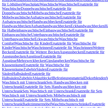
für Löthülsen
Waschplatz
Waschtische
Waschtische
Ersatzteile für
Waschtische
Doppelwaschtische
Ersatzteile für
Doppelwaschtische
Möbelwaschtische
Ersatzteile für
Möbelwaschtische
Aufsatzwaschtische
Ersatzteile für
Aufsatzwaschtische
Handwaschbecken
Ersatzteile für
Handwaschbecken
Aufsatzhandwaschbecken
Eckhandwaschbecken
H
für Halbeinbauwaschtische
Einbauwaschtische
Ersatzteile für
Einbauwaschtische
Unterbauwaschtische
Ersatzteile für
Unterbauwaschtische
Eckwaschtische
Waschtische
Comfort
Waschtische für Kinder
Ersatzteile für Waschtische für
Kinder
Waschtische
Waschrinnen
Ersatzteile für Waschrinnen
Weitere
Becken
Ersatzteile für Weitere Becken
Ausgussbecken
Ersatzteile für
Ausgussbecken
Ausgüsse
Ersatzteile für
Ausgüsse
Mehrzweckbecken
Gipsfangbecken
Waschtische für
Klassenräume
Ersatzteile für Waschtische für
Klassenräume
Zubehör
Säulen
Ersatzteile für
Säulen
Halbsäulen
Ersatzteile für
Halbsäulen
Zubehör
Ablaufdeckel
Befestigungsmaterial
Dekorblenden
W
Waschtisch mit Unterschrank
Sets Handwaschbecken mit
Unterschrank
Ersatzteile für Sets Handwaschbecken mit
Unterschrank
Sets Waschtisch mit Unterschrank
Ersatzteile für Sets
Waschtisch mit Unterschrank
Sets Möbelwaschtisch mit
Unterschrank
Ersatzteile für Sets Möbelwaschtisch mit
Unterschrank
Badezimmermöbel
Waschtischunterschränke
Ersatzteile