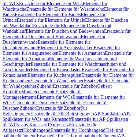
für WCs
Ersatzteile für Elemente für WCs
Elemente für
Waschtische
Ersatzteile für Elemente für Waschtische
Elemente für
Bidets
Ersatzteile für Elemente für Bidets
Elemente für
Urinale
Ersatzteile für Elemente für Urinale
Elemente für Duschen
mit Wandablauf
Ersatzteile für Elemente für Duschen mit
Wandablauf
Elemente für Duschen und Badewannen
Ersatzteile für
Elemente für Duschen und Badewannen
Elemente für
Duschtrennwände
Ersatzteile für Elemente für
Duschtrennwände
Elemente für Ausgussbecken
Ersatzteile für
Elemente für Ausgussbecken
Elemente für Armaturen
Ersatzteile für
Elemente für Armaturen
Elemente für Waschmaschinen und
Geschirrspüler
Ersatzteile für Elemente für Waschmaschinen und
Geschirrspüler
Elemente für Konsollasten
Ersatzteile für Elemente für
Konsollasten
Elemente für Küchenspülen
Ersatzteile für Elemente für
Küchenspülen
Elemente für Wandspeicher
Ersatzteile für Elemente
für Wandspeicher
Zubehör
Ersatzteile für Zubehör
Geberit
Kombifix
Montageelemente
Ersatzteile für
Montageelemente
Elemente für WCs
Ersatzteile für Elemente für
WCs
Elemente für Duschen
Ersatzteile für Elemente für
Duschen
Zubehör
Ersatzteile für Zubehör
Für
Befestigungen
Ersatzteile für Für Befestigungen
AP-Spülkästen
AP-
Spülkästen für WCs, aus Kunststoff
Ersatzteile für AP-Spülkästen
für WCs, aus Kunststoff
Aufgesetzt
Ersatzteile für
Aufgesetzt
Hochhängend
Ersatzteile für Hochhängend
Tief- und
halbhochhängend
Ersatzteile für Tief- und halbhochhängend
AP-