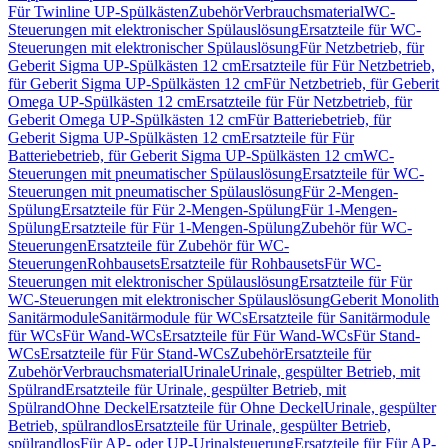
Für Twinline UP-Spülkästen
Zubehör
Verbrauchsmaterial
WC-
Steuerungen mit elektronischer Spülauslösung
Ersatzteile für WC-
Steuerungen mit elektronischer Spülauslösung
Für Netzbetrieb, für
Geberit Sigma UP-Spülkästen 12 cm
Ersatzteile für Für Netzbetrieb,
für Geberit Sigma UP-Spülkästen 12 cm
Für Netzbetrieb, für Geberit
Omega UP-Spülkästen 12 cm
Ersatzteile für Für Netzbetrieb, für
Geberit Omega UP-Spülkästen 12 cm
Für Batteriebetrieb, für
Geberit Sigma UP-Spülkästen 12 cm
Ersatzteile für Für
Batteriebetrieb, für Geberit Sigma UP-Spülkästen 12 cm
WC-
Steuerungen mit pneumatischer Spülauslösung
Ersatzteile für WC-
Steuerungen mit pneumatischer Spülauslösung
Für 2-Mengen-
Spülung
Ersatzteile für Für 2-Mengen-Spülung
Für 1-Mengen-
Spülung
Ersatzteile für Für 1-Mengen-Spülung
Zubehör für WC-
Steuerungen
Ersatzteile für Zubehör für WC-
Steuerungen
Rohbausets
Ersatzteile für Rohbausets
Für WC-
Steuerungen mit elektronischer Spülauslösung
Ersatzteile für Für
WC-Steuerungen mit elektronischer Spülauslösung
Geberit Monolith
Sanitärmodule
Sanitärmodule für WCs
Ersatzteile für Sanitärmodule
für WCs
Für Wand-WCs
Ersatzteile für Für Wand-WCs
Für Stand-
WCs
Ersatzteile für Für Stand-WCs
Zubehör
Ersatzteile für
Zubehör
Verbrauchsmaterial
Urinale
Urinale, gespülter Betrieb, mit
Spülrand
Ersatzteile für Urinale, gespülter Betrieb, mit
Spülrand
Ohne Deckel
Ersatzteile für Ohne Deckel
Urinale, gespülter
Betrieb, spülrandlos
Ersatzteile für Urinale, gespülter Betrieb,
spülrandlos
Für AP- oder UP-Urinalsteuerung
Ersatzteile für Für AP-