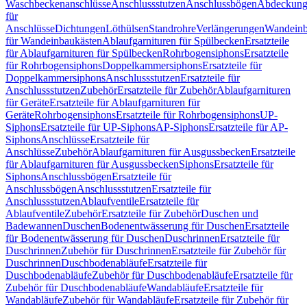
Waschbeckenanschlüsse
Anschlussstutzen
Anschlussbögen
Abdeckung
für
Anschlüsse
Dichtungen
Löthülsen
Standrohre
Verlängerungen
Wandeinb
für Wandeinbaukästen
Ablaufgarnituren für Spülbecken
Ersatzteile
für Ablaufgarnituren für Spülbecken
Rohrbogensiphons
Ersatzteile
für Rohrbogensiphons
Doppelkammersiphons
Ersatzteile für
Doppelkammersiphons
Anschlussstutzen
Ersatzteile für
Anschlussstutzen
Zubehör
Ersatzteile für Zubehör
Ablaufgarnituren
für Geräte
Ersatzteile für Ablaufgarnituren für
Geräte
Rohrbogensiphons
Ersatzteile für Rohrbogensiphons
UP-
Siphons
Ersatzteile für UP-Siphons
AP-Siphons
Ersatzteile für AP-
Siphons
Anschlüsse
Ersatzteile für
Anschlüsse
Zubehör
Ablaufgarnituren für Ausgussbecken
Ersatzteile
für Ablaufgarnituren für Ausgussbecken
Siphons
Ersatzteile für
Siphons
Anschlussbögen
Ersatzteile für
Anschlussbögen
Anschlussstutzen
Ersatzteile für
Anschlussstutzen
Ablaufventile
Ersatzteile für
Ablaufventile
Zubehör
Ersatzteile für Zubehör
Duschen und
Badewannen
Duschen
Bodenentwässerung für Duschen
Ersatzteile
für Bodenentwässerung für Duschen
Duschrinnen
Ersatzteile für
Duschrinnen
Zubehör für Duschrinnen
Ersatzteile für Zubehör für
Duschrinnen
Duschbodenabläufe
Ersatzteile für
Duschbodenabläufe
Zubehör für Duschbodenabläufe
Ersatzteile für
Zubehör für Duschbodenabläufe
Wandabläufe
Ersatzteile für
Wandabläufe
Zubehör für Wandabläufe
Ersatzteile für Zubehör für