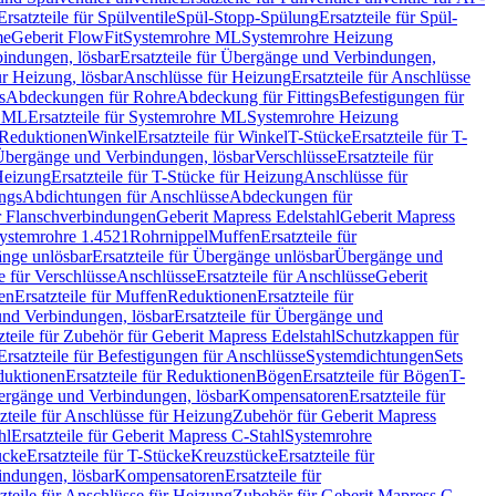
Ersatzteile für Spülventile
Spül-Stopp-Spülung
Ersatzteile für Spül-
me
Geberit FlowFit
Systemrohre ML
Systemrohre Heizung
indungen, lösbar
Ersatzteile für Übergänge und Verbindungen,
r Heizung, lösbar
Anschlüsse für Heizung
Ersatzteile für Anschlüsse
s
Abdeckungen für Rohre
Abdeckung für Fittings
Befestigungen für
e ML
Ersatzteile für Systemrohre ML
Systemrohre Heizung
r Reduktionen
Winkel
Ersatzteile für Winkel
T-Stücke
Ersatzteile für T-
r Übergänge und Verbindungen, lösbar
Verschlüsse
Ersatzteile für
Heizung
Ersatzteile für T-Stücke für Heizung
Anschlüsse für
ngs
Abdichtungen für Anschlüsse
Abdeckungen für
r Flanschverbindungen
Geberit Mapress Edelstahl
Geberit Mapress
 Systemrohre 1.4521
Rohrnippel
Muffen
Ersatzteile für
nge unlösbar
Ersatzteile für Übergänge unlösbar
Übergänge und
le für Verschlüsse
Anschlüsse
Ersatzteile für Anschlüsse
Geberit
en
Ersatzteile für Muffen
Reduktionen
Ersatzteile für
nd Verbindungen, lösbar
Ersatzteile für Übergänge und
zteile für Zubehör für Geberit Mapress Edelstahl
Schutzkappen für
Ersatzteile für Befestigungen für Anschlüsse
Systemdichtungen
Sets
duktionen
Ersatzteile für Reduktionen
Bögen
Ersatzteile für Bögen
T-
bergänge und Verbindungen, lösbar
Kompensatoren
Ersatzteile für
zteile für Anschlüsse für Heizung
Zubehör für Geberit Mapress
hl
Ersatzteile für Geberit Mapress C-Stahl
Systemrohre
ücke
Ersatzteile für T-Stücke
Kreuzstücke
Ersatzteile für
indungen, lösbar
Kompensatoren
Ersatzteile für
zteile für Anschlüsse für Heizung
Zubehör für Geberit Mapress C-