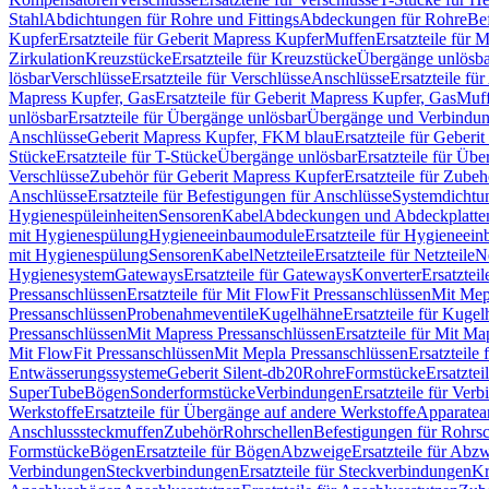
Stahl
Abdichtungen für Rohre und Fittings
Abdeckungen für Rohre
Be
Kupfer
Ersatzteile für Geberit Mapress Kupfer
Muffen
Ersatzteile für 
Zirkulation
Kreuzstücke
Ersatzteile für Kreuzstücke
Übergänge unlösba
lösbar
Verschlüsse
Ersatzteile für Verschlüsse
Anschlüsse
Ersatzteile fü
Mapress Kupfer, Gas
Ersatzteile für Geberit Mapress Kupfer, Gas
Muf
unlösbar
Ersatzteile für Übergänge unlösbar
Übergänge und Verbindun
Anschlüsse
Geberit Mapress Kupfer, FKM blau
Ersatzteile für Geber
Stücke
Ersatzteile für T-Stücke
Übergänge unlösbar
Ersatzteile für Üb
Verschlüsse
Zubehör für Geberit Mapress Kupfer
Ersatzteile für Zube
Anschlüsse
Ersatzteile für Befestigungen für Anschlüsse
Systemdichtu
Hygienespüleinheiten
Sensoren
Kabel
Abdeckungen und Abdeckplatte
mit Hygienespülung
Hygieneeinbaumodule
Ersatzteile für Hygieneei
mit Hygienespülung
Sensoren
Kabel
Netzteile
Ersatzteile für Netzteile
N
Hygienesystem
Gateways
Ersatzteile für Gateways
Konverter
Ersatzteil
Pressanschlüssen
Ersatzteile für Mit FlowFit Pressanschlüssen
Mit Mep
Pressanschlüssen
Probenahmeventile
Kugelhähne
Ersatzteile für Kuge
Pressanschlüssen
Mit Mapress Pressanschlüssen
Ersatzteile für Mit Ma
Mit FlowFit Pressanschlüssen
Mit Mepla Pressanschlüssen
Ersatzteile
Entwässerungssysteme
Geberit Silent-db20
Rohre
Formstücke
Ersatztei
SuperTube
Bögen
Sonderformstücke
Verbindungen
Ersatzteile für Ver
Werkstoffe
Ersatzteile für Übergänge auf andere Werkstoffe
Apparatea
Anschlusssteckmuffen
Zubehör
Rohrschellen
Befestigungen für Rohrsc
Formstücke
Bögen
Ersatzteile für Bögen
Abzweige
Ersatzteile für Abz
Verbindungen
Steckverbindungen
Ersatzteile für Steckverbindungen
Kr