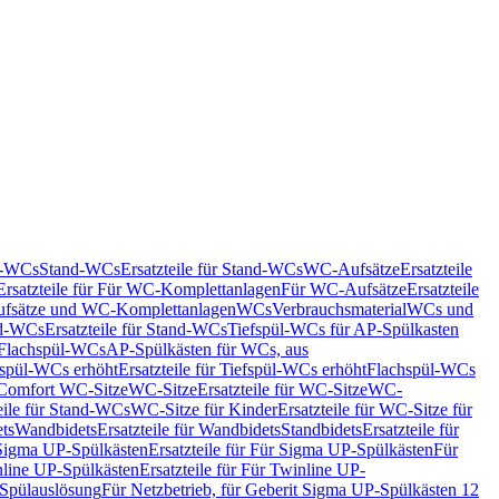
nd-WCs
Stand-WCs
Ersatzteile für Stand-WCs
WC-Aufsätze
Ersatzteile
Ersatzteile für Für WC-Komplettanlagen
Für WC-Aufsätze
Ersatzteile
fsätze und WC-Komplettanlagen
WCs
Verbrauchsmaterial
WCs und
d-WCs
Ersatzteile für Stand-WCs
Tiefspül-WCs für AP-Spülkasten
r Flachspül-WCs
AP-Spülkästen für WCs, aus
fspül-WCs erhöht
Ersatzteile für Tiefspül-WCs erhöht
Flachspül-WCs
r Comfort WC-Sitze
WC-Sitze
Ersatzteile für WC-Sitze
WC-
eile für Stand-WCs
WC-Sitze für Kinder
Ersatzteile für WC-Sitze für
ts
Wandbidets
Ersatzteile für Wandbidets
Standbidets
Ersatzteile für
Sigma UP-Spülkästen
Ersatzteile für Für Sigma UP-Spülkästen
Für
line UP-Spülkästen
Ersatzteile für Für Twinline UP-
 Spülauslösung
Für Netzbetrieb, für Geberit Sigma UP-Spülkästen 12