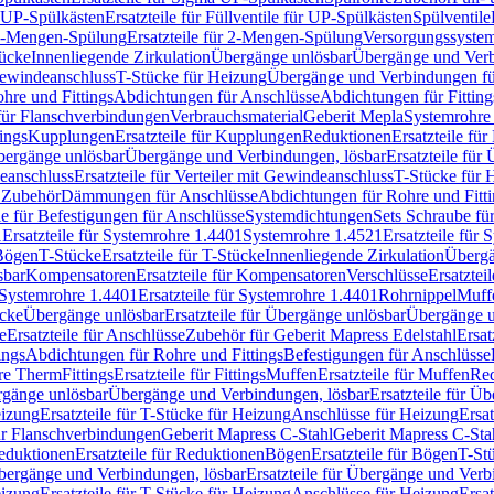
r UP-Spülkästen
Ersatzteile für Füllventile für UP-Spülkästen
Spülventile
-Mengen-Spülung
Ersatzteile für 2-Mengen-Spülung
Versorgungssyste
ücke
Innenliegende Zirkulation
Übergänge unlösbar
Übergänge und Verb
Gewindeanschluss
T-Stücke für Heizung
Übergänge und Verbindungen fü
hre und Fittings
Abdichtungen für Anschlüsse
Abdichtungen für Fitting
für Flanschverbindungen
Verbrauchsmaterial
Geberit Mepla
Systemrohr
tings
Kupplungen
Ersatzteile für Kupplungen
Reduktionen
Ersatzteile fü
Übergänge unlösbar
Übergänge und Verbindungen, lösbar
Ersatzteile fü
deanschluss
Ersatzteile für Verteiler mit Gewindeanschluss
T-Stücke für 
r Zubehör
Dämmungen für Anschlüsse
Abdichtungen für Rohre und Fitti
ile für Befestigungen für Anschlüsse
Systemdichtungen
Sets Schraube fü
1
Ersatzteile für Systemrohre 1.4401
Systemrohre 1.4521
Ersatzteile für
 Bögen
T-Stücke
Ersatzteile für T-Stücke
Innenliegende Zirkulation
Übergä
sbar
Kompensatoren
Ersatzteile für Kompensatoren
Verschlüsse
Ersatztei
Systemrohre 1.4401
Ersatzteile für Systemrohre 1.4401
Rohrnippel
Muff
ücke
Übergänge unlösbar
Ersatzteile für Übergänge unlösbar
Übergänge u
e
Ersatzteile für Anschlüsse
Zubehör für Geberit Mapress Edelstahl
Ersat
ings
Abdichtungen für Rohre und Fittings
Befestigungen für Anschlüsse
re Therm
Fittings
Ersatzteile für Fittings
Muffen
Ersatzteile für Muffen
Re
ergänge unlösbar
Übergänge und Verbindungen, lösbar
Ersatzteile für Ü
eizung
Ersatzteile für T-Stücke für Heizung
Anschlüsse für Heizung
Ersat
ür Flanschverbindungen
Geberit Mapress C-Stahl
Geberit Mapress C-Sta
eduktionen
Ersatzteile für Reduktionen
Bögen
Ersatzteile für Bögen
T-St
ergänge und Verbindungen, lösbar
Ersatzteile für Übergänge und Verb
eizung
Ersatzteile für T-Stücke für Heizung
Anschlüsse für Heizung
Ersat