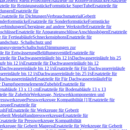
ial
Geberit Silent-Pro
Rohre
Ersatzteile für Rohre
Formstücke
Ersatzteile
zteile für Reinigungsstücke
Formstücke SuperTube
Ersatzteile für
ndungen
Ersatzteile für
Ersatzteile für Dichtungen
Verbrauchsmaterial
Geberit
nderformstücke
Ersatzteile für Sonderformstücke
Formstücke
ckverbindungen
Übergänge auf andere Werkstoffe
Ersatzteile für
schlüsse
Ersatzteile für Apparateanschlüsse
Anschlussbögen
Ersatzteile
e für Fertigabläufe
Schneckensiphons
Ersatzteile für
andschutz, Schallschutz und
rungssysteme
Schallschutz
Dämmungen zur
ile für Entwässerung
Belüftungsventile
Ersatzteile für
tzteile für Dachwassereinläufe bis 12 l/s
Dachwassereinläufe bis 25
fe bis 12 l/s
Ersatzteile für Dachwassereinläufe bis 12
Dachwassereinläufe bis 12 l/s
Ersatzteile für Für Dachwassereinläufe
ereinläufe bis 12 l/s
Dachwassereinläufe bis 25 l/s
Ersatzteile für
Dachwassereinläufe
Ersatzteile für Für Dachwassereinläufe
Für
für Dampfsperrenelemente
Zubehör
Ersatzteile für
nabläufe 13 x 13 cm
Ersatzteile für Bodenabläufe 13 x 13
teile für Zubehör
Werkzeuge, Netzwerkkomponenten und
presswerkzeuge
Presswerkzeuge Kompatibilität [1]
Ersatzteile für
kzeuge
Ersatzteile für
ushFit
Ersatzteile für Werkzeuge für Geberit
Geberit Mepla
Handpresswerkzeuge
Ersatzteile für
rsatzteile für Presswerkzeuge Kompatibilität
rkzeuge für Geberit Mapress
Ersatzteile für Werkzeuge für Geberit