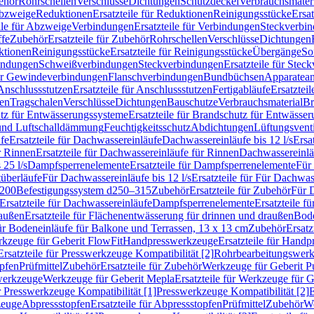
ehör
Rohrschellen
Verschlüsse
Dichtungen
Schutzdeckel
Verbrauchsmater
Abzweige
Reduktionen
Ersatzteile für Reduktionen
Reinigungsstücke
Ersat
ile für Abzweige
Verbindungen
Ersatzteile für Verbindungen
Steckverbi
ffe
Zubehör
Ersatzteile für Zubehör
Rohrschellen
Verschlüsse
Dichtungen
ktionen
Reinigungsstücke
Ersatzteile für Reinigungsstücke
Übergänge
So
bindungen
Schweißverbindungen
Steckverbindungen
Ersatzteile für Ste
für Gewindeverbindungen
Flanschverbindungen
Bundbüchsen
Apparatean
Anschlussstutzen
Ersatzteile für Anschlussstutzen
Fertigabläufe
Ersatzteil
len
Tragschalen
Verschlüsse
Dichtungen
Bauschutze
Verbrauchsmaterial
Br
tz für Entwässerungssysteme
Ersatzteile für Brandschutz für Entwässe
und Luftschalldämmung
Feuchtigkeitsschutz
Abdichtungen
Lüftungsvent
fe
Ersatzteile für Dachwassereinläufe
Dachwassereinläufe bis 12 l/s
Ersa
r Rinnen
Ersatzteile für Dachwassereinläufe für Rinnen
Dachwassereinläu
 25 l/s
Dampfsperrenelemente
Ersatzteile für Dampfsperrenelemente
Für 
tüberläufe
Für Dachwassereinläufe bis 12 l/s
Ersatzteile für Für Dachwass
–200
Befestigungssystem d250–315
Zubehör
Ersatzteile für Zubehör
Für 
Ersatzteile für Dachwassereinläufe
Dampfsperrenelemente
Ersatzteile 
raußen
Ersatzteile für Flächenentwässerung für drinnen und draußen
Bode
für Bodeneinläufe für Balkone und Terrassen, 13 x 13 cm
Zubehör
Ersatz
erkzeuge für Geberit FlowFit
Handpresswerkzeuge
Ersatzteile für Hand
Ersatzteile für Presswerkzeuge Kompatibilität [2]
Rohrbearbeitungswer
opfen
Prüfmittel
Zubehör
Ersatzteile für Zubehör
Werkzeuge für Geberit P
swerkzeuge
Werkzeuge für Geberit Mepla
Ersatzteile für Werkzeuge für 
ür Presswerkzeuge Kompatibilität [1]
Presswerkzeuge Kompatibilität [2]
E
zeuge
Abpressstopfen
Ersatzteile für Abpressstopfen
Prüfmittel
Zubehör
We