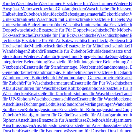
Kinder
Waschtische
Waschrinnen
Ersatzteile für Waschrinnen
Weitere 
Ausgüsse
Mehrzweckbecken
Gipsfangbecken
Waschtische für Klasse
Halbsäulen
Zubehör
Ablaufdeckel
Befestigungsmaterial
Dekorblenden
W
Unterschrank
Sets Waschtisch mit Unterschrank
Ersatzteile für Sets W
Unterschrank
Badezimmermöbel
Waschtischunterschränke
Ersatzteile 
Doppelwaschtische
Ersatzteile für Für Doppelwaschtische
Für Möbelw
Eckwaschtische
Ersatzteile für Für Eckwaschtische
Waschtischplatten
E
rechteckig
Ersatzteile für Für Aufsatzwaschtisch rechteckig
Seitenschr
Hochschränke
Mittelhochschränke
Ersatzteile für Mittelhochschränke
H
Wandablagen
Zubehör
Ersatzteile für Zubehör
Schubladeneinsätze un
Steckdosen
Weiteres Zubehör
Spiegel und Spiegelschränke
Spiegel
Ersa
integrierter Beleuchtung
Ersatzteile für Mit integrierter Beleuchtung
Zu
Netzbetrieb
Ersatzteile für Standmontage, Netzbetrieb
Standmontage, Ba
Generatorbetrieb
Standmontage, Einhebelmischer
Ersatzteile für Stan
Wandmontage, Batteriebetrieb
Wandmontage, Generatorbetrieb
Ersatz
für Zubehör
Für Waschtischarmaturen
Ersatzteile für Für Waschtischa
Ablaufgarnituren für Waschbecken
Rohrbogensiphons
Ersatzteile für
Waschbecken
Ersatzteile für Tauchrohrsiphons für Waschbecken
Tauch
für UP-Siphons
Waschbeckenanschlüsse
Ersatzteile für Waschbeckena
Anschlüsse
Dichtungen
Löthülsen
Standrohre
Verlängerungen
Wandeinb
Spülbecken
Rohrbogensiphons
Ersatzteile für Rohrbogensiphons
Dopp
Zubehör
Ablaufgarnituren für Geräte
Ersatzteile für Ablaufgarnituren 
Siphons
Anschlüsse
Ersatzteile für Anschlüsse
Zubehör
Ablaufgarnitur
Anschlussbögen
Anschlussstutzen
Ersatzteile für Anschlussstutzen
Abla
Duschen
Ersatzteile für Bodenentwässerung für Duschen
Duschrinnen