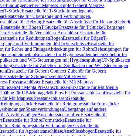
hverbindungen
Geberit Mapress Kupfer
Geberit Mapress
gen
T-Stücke
Ersatzteile für T-Stücke
Innenliegende
bar
Ersatzteile für Übergänge und Verbindungen,
nschlüsse für Heizung
Ersatzteile für Anschlüsse für Heizung
Geberit
n
Ersatzteile für Bögen
T-Stücke
Ersatzteile für T-Stücke
Übergänge
üsse
Ersatzteile für Verschlüsse
Anschlüsse
Ersatzteile für
rsatzteile für Reduktionen
Bögen
Ersatzteile für Bögen
T-
bergänge und Verbindungen, lösbar
Verschlüsse
Ersatzteile für
n für Rohre und Fittings
Abdeckungen für Rohre
Befestigungen für
ienespüleinheiten
Ersatzteile für Hygienespüleinheiten
Zubehör für
r Spülkästen und WC-Steuerungen mit Hygienespülung
UP-Spülkästen
pülung
Ersatzteile für Zubehör für Spülkästen und WC-Steuerungen
stem
Ersatzteile für Geberit Connect Zubehör für Geberit
le
Ersatzteile für Schrägsitzventile
Mit FlowFit
ress Pressanschlüssen
Ersatzteile für Mit Mapress
schlüssen
Mit Mepla Pressanschlüssen
Ersatzteile für Mit Mepla
gelhähne für UP-Montage
Mit FlowFit Pressanschlüssen
Ersatzteile für
le für Mit Mapress Pressanschlüssen
Gebäude-
n
Reinigungsstücke
Ersatzteile für Reinigungsstücke
Formstücke
ckverbindungen
Spannverbindungen
Übergänge auf andere
e für Anschlussbögen
Anschlusssteckmuffen
Ersatzteile für
re
Ersatzteile für Rohre
Formstücke
Ersatzteile für
ile für Reinigungsstücke
Verbindungen
Ersatzteile für
rsatzteile für Apparateanschlüsse
Anschlussbögen
Ersatzteile für