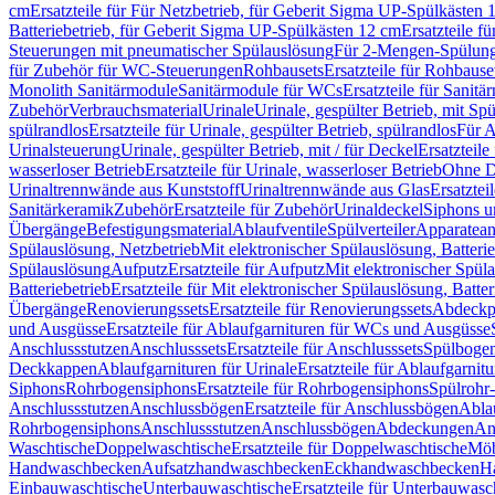
cm
Ersatzteile für Für Netzbetrieb, für Geberit Sigma UP-Spülkästen 
Batteriebetrieb, für Geberit Sigma UP-Spülkästen 12 cm
Ersatzteile f
Steuerungen mit pneumatischer Spülauslösung
Für 2-Mengen-Spülun
für Zubehör für WC-Steuerungen
Rohbausets
Ersatzteile für Rohbause
Monolith Sanitärmodule
Sanitärmodule für WCs
Ersatzteile für Sanit
Zubehör
Verbrauchsmaterial
Urinale
Urinale, gespülter Betrieb, mit Sp
spülrandlos
Ersatzteile für Urinale, gespülter Betrieb, spülrandlos
Für A
Urinalsteuerung
Urinale, gespülter Betrieb, mit / für Deckel
Ersatzteile
wasserloser Betrieb
Ersatzteile für Urinale, wasserloser Betrieb
Ohne D
Urinaltrennwände aus Kunststoff
Urinaltrennwände aus Glas
Ersatztei
Sanitärkeramik
Zubehör
Ersatzteile für Zubehör
Urinaldeckel
Siphons u
Übergänge
Befestigungsmaterial
Ablaufventile
Spülverteiler
Apparatean
Spülauslösung, Netzbetrieb
Mit elektronischer Spülauslösung, Batterie
Spülauslösung
Aufputz
Ersatzteile für Aufputz
Mit elektronischer Spül
Batteriebetrieb
Ersatzteile für Mit elektronischer Spülauslösung, Batter
Übergänge
Renovierungssets
Ersatzteile für Renovierungssets
Abdeckpl
und Ausgüsse
Ersatzteile für Ablaufgarnituren für WCs und Ausgüsse
Anschlussstutzen
Anschlusssets
Ersatzteile für Anschlusssets
Spülbogen
Deckkappen
Ablaufgarnituren für Urinale
Ersatzteile für Ablaufgarnitu
Siphons
Rohrbogensiphons
Ersatzteile für Rohrbogensiphons
Spülrohr
Anschlussstutzen
Anschlussbögen
Ersatzteile für Anschlussbögen
Ablau
Rohrbogensiphons
Anschlussstutzen
Anschlussbögen
Abdeckungen
An
Waschtische
Doppelwaschtische
Ersatzteile für Doppelwaschtische
Möb
Handwaschbecken
Aufsatzhandwaschbecken
Eckhandwaschbecken
H
Einbauwaschtische
Unterbauwaschtische
Ersatzteile für Unterbauwasc