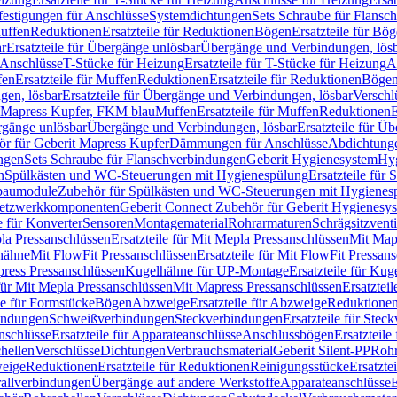
festigungen für Anschlüsse
Systemdichtungen
Sets Schraube für Flansc
Muffen
Reduktionen
Ersatzteile für Reduktionen
Bögen
Ersatzteile für Bö
r
Ersatzteile für Übergänge unlösbar
Übergänge und Verbindungen, lös
r Anschlüsse
T-Stücke für Heizung
Ersatzteile für T-Stücke für Heizung
A
fen
Ersatzteile für Muffen
Reduktionen
Ersatzteile für Reduktionen
Böge
gen, lösbar
Ersatzteile für Übergänge und Verbindungen, lösbar
Verschl
it Mapress Kupfer, FKM blau
Muffen
Ersatzteile für Muffen
Reduktionen
E
ergänge unlösbar
Übergänge und Verbindungen, lösbar
Ersatzteile für Ü
hör für Geberit Mapress Kupfer
Dämmungen für Anschlüsse
Abdichtunge
ngen
Sets Schraube für Flanschverbindungen
Geberit Hygienesystem
Hyg
n
Spülkästen und WC-Steuerungen mit Hygienespülung
Ersatzteile fü
nbaumodule
Zubehör für Spülkästen und WC-Steuerungen mit Hygienes
etzwerkkomponenten
Geberit Connect Zubehör für Geberit Hygienesy
e für Konverter
Sensoren
Montagematerial
Rohrarmaturen
Schrägsitzventi
la Pressanschlüssen
Ersatzteile für Mit Mepla Pressanschlüssen
Mit Map
lhähne
Mit FlowFit Pressanschlüssen
Ersatzteile für Mit FlowFit Pressan
press Pressanschlüssen
Kugelhähne für UP-Montage
Ersatzteile für Ku
 für Mit Mepla Pressanschlüssen
Mit Mapress Pressanschlüssen
Ersatztei
le für Formstücke
Bögen
Abzweige
Ersatzteile für Abzweige
Reduktione
bindungen
Schweißverbindungen
Steckverbindungen
Ersatzteile für Ste
nschlüsse
Ersatzteile für Apparateanschlüsse
Anschlussbögen
Ersatzteil
hellen
Verschlüsse
Dichtungen
Verbrauchsmaterial
Geberit Silent-PP
Roh
weige
Reduktionen
Ersatzteile für Reduktionen
Reinigungsstücke
Ersatzte
allverbindungen
Übergänge auf andere Werkstoffe
Apparateanschlüsse
E