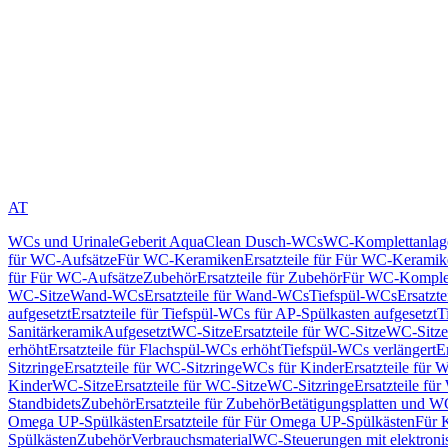
AT
WCs und Urinale
Geberit AquaClean Dusch-WCs
WC-Komplettanlag
für WC-Aufsätze
Für WC-Keramiken
Ersatzteile für Für WC-Kerami
für Für WC-Aufsätze
Zubehör
Ersatzteile für Zubehör
Für WC-Komplet
WC-Sitze
Wand-WCs
Ersatzteile für Wand-WCs
Tiefspül-WCs
Ersatzt
aufgesetzt
Ersatzteile für Tiefspül-WCs für AP-Spülkasten aufgesetzt
T
Sanitärkeramik
Aufgesetzt
WC-Sitze
Ersatzteile für WC-Sitze
WC-Sitze
erhöht
Ersatzteile für Flachspül-WCs erhöht
Tiefspül-WCs verlängert
E
Sitzringe
Ersatzteile für WC-Sitzringe
WCs für Kinder
Ersatzteile für 
Kinder
WC-Sitze
Ersatzteile für WC-Sitze
WC-Sitzringe
Ersatzteile fü
Standbidets
Zubehör
Ersatzteile für Zubehör
Betätigungsplatten und W
Omega UP-Spülkästen
Ersatzteile für Für Omega UP-Spülkästen
Für 
Spülkästen
Zubehör
Verbrauchsmaterial
WC-Steuerungen mit elektroni