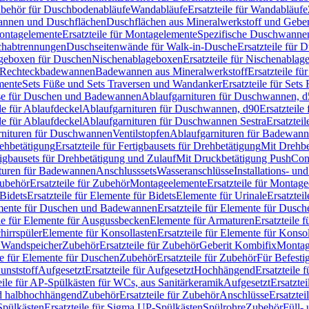
Zubehör für Duschbodenabläufe
Wandabläufe
Ersatzteile für Wandabläufe
wannen und Duschflächen
Duschflächen aus Mineralwerkstoff und Geberi
ntagelemente
Ersatzteile für Montagelemente
Spezifische Duschwanne
schabtrennungen
Duschseitenwände für Walk-in-Dusche
Ersatzteile für
lageboxen für Duschen
Nischenablageboxen
Ersatzteile für Nischenabla
ür Rechteckbadewannen
Badewannen aus Mineralwerkstoff
Ersatzteile f
mente
Sets Füße und Sets Traversen und Wandanker
Ersatzteile für Set
se für Duschen und Badewannen
Ablaufgarnituren für Duschwannen, 
ile für Ablaufdeckel
Ablaufgarnituren für Duschwannen, d90
Ersatzteil
ile für Ablaufdeckel
Ablaufgarnituren für Duschwannen Sestra
Ersatztei
rnituren für Duschwannen
Ventilstopfen
Ablaufgarnituren für Badewann
rehbetätigung
Ersatzteile für Fertigbausets für Drehbetätigung
Mit Drehbe
rtigbausets für Drehbetätigung und Zulauf
Mit Druckbetätigung PushCon
ituren für Badewannen
Anschlusssets
Wasseranschlüsse
Installations- un
ubehör
Ersatzteile für Zubehör
Montageelemente
Ersatzteile für Montag
Bidets
Ersatzteile für Elemente für Bidets
Elemente für Urinale
Ersatztei
mente für Duschen und Badewannen
Ersatzteile für Elemente für Dus
ile für Elemente für Ausgussbecken
Elemente für Armaturen
Ersatzteile 
hirrspüler
Elemente für Konsollasten
Ersatzteile für Elemente für Konso
r Wandspeicher
Zubehör
Ersatzteile für Zubehör
Geberit Kombifix
Montag
le für Elemente für Duschen
Zubehör
Ersatzteile für Zubehör
Für Befesti
unststoff
Aufgesetzt
Ersatzteile für Aufgesetzt
Hochhängend
Ersatzteile
eile für AP-Spülkästen für WCs, aus Sanitärkeramik
Aufgesetzt
Ersatztei
nd halbhochhängend
Zubehör
Ersatzteile für Zubehör
Anschlüsse
Ersatztei
pülkästen
Ersatzteile für Sigma UP-Spülkästen
Spülrohre
Zubehör
Füll- 