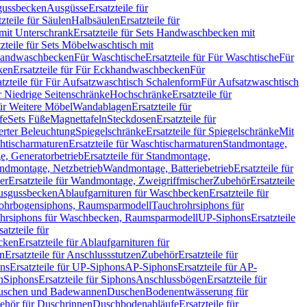
sgussbecken
Ausgüsse
Ersatzteile für
tzteile für Säulen
Halbsäulen
Ersatzteile für
mit Unterschrank
Ersatzteile für Sets Handwaschbecken mit
tzteile für Sets Möbelwaschtisch mit
 Handwaschbecken
Für Waschtische
Ersatzteile für Für Waschtische
Für
ken
Ersatzteile für Für Eckhandwaschbecken
Für
atzteile für Für Aufsatzwaschtisch Schalenform
Für Aufsatzwaschtisch
ür Niedrige Seitenschränke
Hochschränke
Ersatzteile für
für Weitere Möbel
Wandablagen
Ersatzteile für
fe
Sets Füße
Magnettafeln
Steckdosen
Ersatzteile für
ierter Beleuchtung
Spiegelschränke
Ersatzteile für Spiegelschränke
Mit
htischarmaturen
Ersatzteile für Waschtischarmaturen
Standmontage,
, Generatorbetrieb
Ersatzteile für Standmontage,
andmontage, Netzbetrieb
Wandmontage, Batteriebetrieb
Ersatzteile für
er
Ersatzteile für Wandmontage, Zweigriffmischer
Zubehör
Ersatzteile
Ausgussbecken
Ablaufgarnituren für Waschbecken
Ersatzteile für
 Rohrbogensiphons, Raumsparmodell
Tauchrohrsiphons für
rohrsiphons für Waschbecken, Raumsparmodell
UP-Siphons
Ersatzteile
satzteile für
ecken
Ersatzteile für Ablaufgarnituren für
en
Ersatzteile für Anschlussstutzen
Zubehör
Ersatzteile für
ns
Ersatzteile für UP-Siphons
AP-Siphons
Ersatzteile für AP-
n
Siphons
Ersatzteile für Siphons
Anschlussbögen
Ersatzteile für
uschen und Badewannen
Duschen
Bodenentwässerung für
behör für Duschrinnen
Duschbodenabläufe
Ersatzteile für