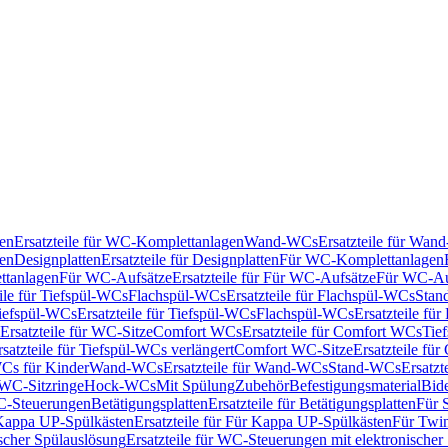
en
Ersatzteile für WC-Komplettanlagen
Wand-WCs
Ersatzteile für Wa
ken
Designplatten
Ersatzteile für Designplatten
Für WC-Komplettanlagen
tanlagen
Für WC-Aufsätze
Ersatzteile für Für WC-Aufsätze
Für WC-Au
eile für Tiefspül-WCs
Flachspül-WCs
Ersatzteile für Flachspül-WCs
Stan
iefspül-WCs
Ersatzteile für Tiefspül-WCs
Flachspül-WCs
Ersatzteile fü
Ersatzteile für WC-Sitze
Comfort WCs
Ersatzteile für Comfort WCs
Tie
rsatzteile für Tiefspül-WCs verlängert
Comfort WC-Sitze
Ersatzteile fü
WCs für Kinder
Wand-WCs
Ersatzteile für Wand-WCs
Stand-WCs
Ersatzt
r WC-Sitzringe
Hock-WCs
Mit Spülung
Zubehör
Befestigungsmaterial
Bide
C-Steuerungen
Betätigungsplatten
Ersatzteile für Betätigungsplatten
Für 
Kappa UP-Spülkästen
Ersatzteile für Für Kappa UP-Spülkästen
Für Twin
scher Spülauslösung
Ersatzteile für WC-Steuerungen mit elektronischer