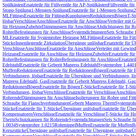
Spülkästen
Ersatzteile für Füllventile für AP-Spülkästen
Füllventile fü
Stopp-Spülung
1-Mengen-Spülung
Ersatzteile für 1-Mengen-Spülung
2
ML
Fittings
Ersatzteile für Fittings
Kupplungen
Reduktionen
Bögen
T-St
lösbar
Verschlüsse
Anschlüsse
Ersatzteile für Anschlüsse
Verteiler mit 
für Heizung
Zubehör
Dämmungen für Anschlüsse
Abdichtungen für Ro
Rohre
Befestigungen für Anschlüsse
Systemdichtungen
Sets Schraube 
ML
Ersatzteile für Systemrohre Heizung ML
Fittings
Ersatzteile für Fit
Stücke
Innenliegende Zirkulation
Übergänge unlösbar
Ersatzteile für 
Verschlüsse
Anschlüsse
Ersatzteile für Anschlüsse
Verteiler mit Gewin
Heizung
Ersatzteile für Anschlüsse für Heizung
Zubehör
Ersatzteile fü
Rohre
Befestigungen für Rohre
Befestigungen für Anschlüsse
Ersatzte
Edelstahl
Ersatzteile für Geberit Mapress Edelstahl
Systemrohre 1.440
Muffen
Reduktionen
Ersatzteile für Reduktionen
Bögen
Ersatzteile für
Verbindungen, lösbar
Ersatzteile für Übergänge und Verbindungen, lö
Mapress Edelstahl, Gas
Ersatzteile für Geberit Mapress Edelstahl, Gas
Reduktionen
Bögen
Ersatzteile für Bögen
T-Stücke
Ersatzteile für T-St
Verbindungen, lösbar
Verschlüsse
Ersatzteile für Verschlüsse
Anschlüss
Rohrende
Dämmungen für Anschlüsse
Isolierungen für Rohre und Fitt
Schraube für Flanschverbindungen
Geberit Mapress Therm
Systemroh
Stücke
Ersatzteile für T-Stücke
Übergänge unlösbar
Ersatzteile für Üb
Kompensatoren
Verschlüsse
Ersatzteile für Verschlüsse
T-Stücke für H
Therm
Schutzkappen für Rohrende
Systemdichtungen
Sets Schraube f
1.0034
Systemrohre 1.0215
Rohrnippel
Muffen
Ersatzteile für Muffen
R
Kreuzstücke
Übergänge unlösbar
Ersatzteile für Übergänge unlösbar
Üb
Kompensatoren
Verschlüsse
Ersatzteile für Verschlüsse
T-Stücke für H