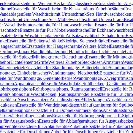
Becken
Ersatzteile für Weitere Becken
Ausgussbecken
Ersatzteile für Au
nräume
Ersatzteile für Waschtische für Klassenräume
Zubehör
Säulen
Ersa
andablagen
Sets Waschtisch mit Unterschrank
Sets Handwaschbecken 
aschtisch mit Unterschrank
Sets Möbelwaschtisch mit Unterschrank
Ersa
für Waschtischunterschränke
Für Handwaschbecken
Ersatzteile für Für
aschtische
Ersatzteile für Für Möbelwaschtische
Für Eckhandwaschbec
rsatzteile für Waschtischplatten
Für Aufsatzwaschtisch Schalenform
Ers
änke
Ersatzteile für Seitenschränke
Niedrige Seitenschränke
Ersatzteile f
ängeschränke
Ersatzteile für Hängeschränke
Weitere Möbel
Ersatzteile 
d Ordnungsboxen
Handtuchhalter und Handtuchhaken
Lichtelemente
Grif
tzteile für Spiegel
Mit integrierter Beleuchtung
Ersatzteile für Mit integr
behör
Lichtelemente
Griffe
Weiteres Zubehör
Steckdosen
Armaturen
Wasc
tteriebetrieb
Ersatzteile für Standmontage, Batteriebetrieb
Standmontage
dmontage, Einhebelmischer
Wandmontage, Netzbetrieb
Ersatzteile für W
teile für Wandmontage, Generatorbetrieb
Wandmontage, Zweigriffmisch
rmaturen
Apparateanschlüsse für Waschplatz, Spülbecken, Geräte und 
 Rohrbogensiphons
Rohrbogensiphons, Raumsparmodell
Ersatzteile für
rohrsiphons für Waschbecken, Raumsparmodell
Ersatzteile für Tauch
nschlüsse
Anschlussstutzen
Anschlussbögen
Abdeckungen
Anschlüsse
Er
aukästen
Ersatzteile für Wandeinbaukästen
Ablaufgarnituren für Spülb
elkammersiphons
Ersatzteile für Doppelkammersiphons
Anschlussstutz
für Geräte
Rohrbogensiphons
Ersatzteile für Rohrbogensiphons
UP-Sipho
en für Ausgussbecken
Ersatzteile für Ablaufgarnituren für Ausgussbecke
ufventile
Ersatzteile für Ablaufventile
Zubehör
Ersatzteile für Zubehör
D
Ersatzteile für Duschrinnen
Zubehör für Duschrinnen
Ersatzteile für Zu