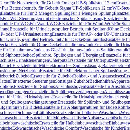
12 cm
Für Netzbetrieb, für Geberit Omega UP-Spülkästen 12 cm
Ersatzt
ür Für Batteriebetrieb, für Geberit Sigma UP-Spülkästen 12 cm
WC-Steue
g
Ersatzteile für Für 2-Mengen-Spülung
Für 1-Mengen-Spülung
Ersatzte
ts
Für WC-Steuerungen mit elektronischer Spülauslösung
Ersatzteile f
ärmodule für WCs
Für Wand-WCs
Ersatzteile für Für Wand-WCs
Für Sta
ülrand
Ersatzteile für Urinale, gespülter Betrieb, mit Spülrand
Ohne Deck
P- oder UP-Urinalsteuerung
Ersatzteile für Für AP- oder UP-Urinalste
 für Urinale, gespülter Betrieb, mit / für Deckel
Spülrandlos
Ersatzteile f
eckel
Ersatzteile für Ohne Deckel
Urinaltrennwände
Ersatzteile für Uri
le für Urinaltrennwände aus Glas
Urinaltrennwände aus Sanitärkeramik
nd Siphonzubehör
Spülrohre, Spülbögen und Übergänge
Ersatzteile fü
schlüsse
Urinalsteuerungen
Unterputz
Ersatzteile für Unterputz
Mit elekt
betrieb
Ersatzteile für Mit elektronischer Spülauslösung, Batteriebetrieb
auslösung, Netzbetrieb
Ersatzteile für Mit elektronischer Spülauslösung,
iebetrieb
Zubehör
Ersatzteile für Zubehör
Rohbau- und Austauschsets
Ers
atten
Für externe Steuerungen
Sonstiges Zubehör
Bedienhilfen
Apparate
Siphons
Ersatzteile für Siphons
Anschlussbögen
Ersatzteile für Anschlu
verlängerungen
Ersatzteile für Spülbogenverlängerungen
Anschlüsse a
ren für Urinale
Urinalsiphons
Ersatzteile für Urinalsiphons
Schneckensip
- und Spülbogenverlängerungen
Ersatzteile für Spülrohr- und Spülbog
fgarnituren für Bidets
Ersatzteile für Ablaufgarnituren für Bidets
Rohrb
schlüsse
Dichtungen
Löthülsen
Ersatzteile für Löthülsen
Waschplatz
Wasc
elwaschtische
Ersatzteile für Möbelwaschtische
Aufsatzwaschtische
Ers
albeinbauwaschtische
Ersatzteile für Halbeinbauwaschtische
Einbauwasc
htische
Eckwaschtische
Waschtische Comfort
Waschtische für Kinder
Ers