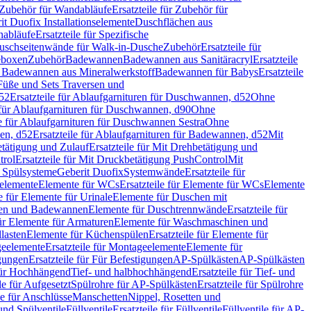
Zubehör für Wandabläufe
Ersatzteile für Zubehör für
t Duofix Installationselemente
Duschflächen aus
nabläufe
Ersatzteile für Spezifische
 Duschseitenwände für Walk-in-Dusche
Zubehör
Ersatzteile für
geboxen
Zubehör
Badewannen
Badewannen aus Sanitäracryl
Ersatzteile
ür Badewannen aus Mineralwerkstoff
Badewannen für Babys
Ersatzteile
s Füße und Sets Traversen und
d52
Ersatzteile für Ablaufgarnituren für Duschwannen, d52
Ohne
e für Ablaufgarnituren für Duschwannen, d90
Ohne
le für Ablaufgarnituren für Duschwannen Sestra
Ohne
en, d52
Ersatzteile für Ablaufgarnituren für Badewannen, d52
Mit
tätigung und Zulauf
Ersatzteile für Mit Drehbetätigung und
trol
Ersatzteile für Mit Druckbetätigung PushControl
Mit
d Spülsysteme
Geberit Duofix
Systemwände
Ersatzteile für
eelemente
Elemente für WCs
Ersatzteile für Elemente für WCs
Elemente
le für Elemente für Urinale
Elemente für Duschen mit
chen und Badewannen
Elemente für Duschtrennwände
Ersatzteile für
für Elemente für Armaturen
Elemente für Waschmaschinen und
llasten
Elemente für Küchenspülen
Ersatzteile für Elemente für
eelemente
Ersatzteile für Montageelemente
Elemente für
gungen
Ersatzteile für Für Befestigungen
AP-Spülkästen
AP-Spülkästen
 für Hochhängend
Tief- und halbhochhängend
Ersatzteile für Tief- und
le für Aufgesetzt
Spülrohre für AP-Spülkästen
Ersatzteile für Spülrohre
le für Anschlüsse
Manschetten
Nippel, Rosetten und
und Spülventile
Füllventile
Ersatzteile für Füllventile
Füllventile für AP-