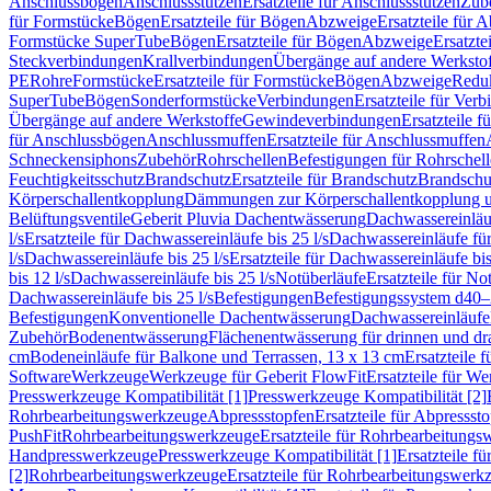
Anschlussbögen
Anschlussstutzen
Ersatzteile für Anschlussstutzen
Zub
für Formstücke
Bögen
Ersatzteile für Bögen
Abzweige
Ersatzteile für 
Formstücke SuperTube
Bögen
Ersatzteile für Bögen
Abzweige
Ersatzte
Steckverbindungen
Krallverbindungen
Übergänge auf andere Werksto
PE
Rohre
Formstücke
Ersatzteile für Formstücke
Bögen
Abzweige
Redu
SuperTube
Bögen
Sonderformstücke
Verbindungen
Ersatzteile für Ver
Übergänge auf andere Werkstoffe
Gewindeverbindungen
Ersatzteile 
für Anschlussbögen
Anschlussmuffen
Ersatzteile für Anschlussmuffen
Schneckensiphons
Zubehör
Rohrschellen
Befestigungen für Rohrschel
Feuchtigkeitsschutz
Brandschutz
Ersatzteile für Brandschutz
Brandschu
Körperschallentkopplung
Dämmungen zur Körperschallentkopplung 
Belüftungsventile
Geberit Pluvia Dachentwässerung
Dachwassereinläu
l/s
Ersatzteile für Dachwassereinläufe bis 25 l/s
Dachwassereinläufe fü
l/s
Dachwassereinläufe bis 25 l/s
Ersatzteile für Dachwassereinläufe bis
bis 12 l/s
Dachwassereinläufe bis 25 l/s
Notüberläufe
Ersatzteile für No
Dachwassereinläufe bis 25 l/s
Befestigungen
Befestigungssystem d40
Befestigungen
Konventionelle Dachentwässerung
Dachwassereinläufe
Zubehör
Bodenentwässerung
Flächenentwässerung für drinnen und d
cm
Bodeneinläufe für Balkone und Terrassen, 13 x 13 cm
Ersatzteile 
Software
Werkzeuge
Werkzeuge für Geberit FlowFit
Ersatzteile für W
Presswerkzeuge Kompatibilität [1]
Presswerkzeuge Kompatibilität [2]
Rohrbearbeitungswerkzeuge
Abpressstopfen
Ersatzteile für Abpressst
PushFit
Rohrbearbeitungswerkzeuge
Ersatzteile für Rohrbearbeitung
Handpresswerkzeuge
Presswerkzeuge Kompatibilität [1]
Ersatzteile f
[2]
Rohrbearbeitungswerkzeuge
Ersatzteile für Rohrbearbeitungswerk