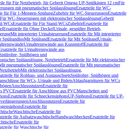
eile für Für Netzbetrieb, für Geberit Omega UP-Spülkästen 12 cm
Für
rungen mit pneumatischer Spülauslösung
Ersatzteile für WC-
ile für Für 1-Mengen-Spülung
Zubehör für WC-Steuerungen
Ersatzteile
ür Für WC-Steuerungen mit elektronischer Spülauslösung
Geberit
nd-WCs
Ersatzteile für Für Stand-WCs
Zubehör
Ersatzteile für
el
Ersatzteile für Ohne Deckel
Urinale, gespülter Betrieb,
uerung
Mit integrierter Urinalsteuerung
Ersatzteile für Mit integrierter
ür Spülrandlos
Mit Spülrand
Ersatzteile für Mit Spülrand
Urinale,
naltrennwände
Urinaltrennwände aus Kunststoff
Ersatzteile für
Ersatzteile für Urinaltrennwände aus
r Spülrohre, Spülbögen und
ronischer Spülauslösung, Netzbetrieb
Ersatzteile für Mit elektronischer
Mit pneumatischer Spülauslösung
Ersatzteile für Mit pneumatischer
 Netzbetrieb
Mit elektronischer Spülauslösung,
atzteile für Rohbau- und Austauschsets
Spülrohre, Spülbögen und
anschlüsse für WCs, Urinale und Bidets
Ablaufgarnituren für WCs
ssbögen
Anschlussstutzen
Ersatzteile für
us PVC
Ersatzteile für Anschlüsse aus PVC
Manschetten und
hons
Ersatzteile für Schneckensiphons
UP-Siphons
Ersatzteile für UP-
enverlängerungen
Anschlussstutzen
Ersatzteile für
ogensiphons
Ersatzteile für
htische
Waschtische
Ersatzteile für
atzteile für Aufsatzwaschtische
Handwaschbecken
Ersatzteile für
htische
Ersatzteile für
atzteile für Waschtische für