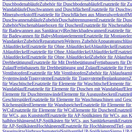
Duschbodenabläufe
Zubehör für Duschbodenabläufe
Ersatzteile für 
Wandabläufe
Duschwannen und Duschflächen
Ersatzteile für Dusch
Mineralwerkstoff
Ersatzteile für Duschflächen aus Mineralwerkstoff
Mo
Duschwannenabläufe
Zubehör
Duschabtrennungen
Ersatzteile für Du
Zubehör
Nischenablageboxen für Duschen
Ersatzteile für Nischenab
für Badewannen aus Sanitäracryl
Rechteckbadewannen
Ersatzteile f
für Badewannen für Babys
Montagelemente
Ersatzteile für Montagele
Wandanker
Zubehör
Reparatursets
Weiteres Zubehör
Apparateanschlüs
Ablaufdeckel
Ersatzteile für Ohne Ablaufdeckel
Ablaufdeckel
Ersatzte
Ablaufdeckel
Ersatzteile für Ohne Ablaufdeckel
Ablaufdeckel
Ersatzte
Ablaufdeckel
Ersatzteile für Ohne Ablaufdeckel
Zubehör für Ablaufga
Drehbetätigung
Ersatzteile für Mit Drehbetätigung
Fertigbausets für D
Zulauf
Fertigbausets für Drehbetätigung und Zulauf
Ersatzteile für Fe
Ventilstopfen
Ersatzteile für Mit Ventilstopfen
Zubehör für Ablaufgarn
Systemwände
Tragsysteme
Ersatzteile für Tragsysteme
Beplankungen
Z
für Waschtische
Ersatzteile für Elemente für Waschtische
Elemente für 
Wandablauf
Ersatzteile für Elemente für Duschen mit Wandablauf
Ele
Elemente für Duschtrennwände
Elemente für Ausgussbecken
Ersatzte
Geschirrspüler
Ersatzteile für Elemente für Waschmaschinen und Gesc
Küchenspülen
Elemente für Wandspeicher
Ersatzteile für Elemente fü
WCs
Ersatzteile für Elemente für WCs
Elemente für Duschen
Ersatztei
für WCs, aus Kunststoff
Ersatzteile für AP-Spülkästen für WCs, aus K
halbhochhängend
AP-Spülkästen für WCs, aus Sanitärkeramik
Ersatzt
für AP-Spülkästen
Hochhängend
Ersatzteile für Hochhängend
Tief- u
Staueinsätze
Verbrauchsmaterial
Spülventile
UP-Spülkästen
Sigma UP-S