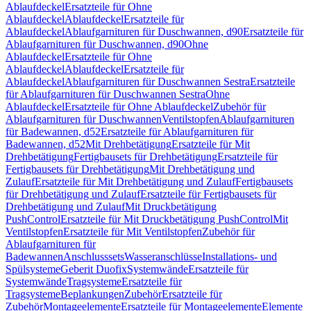
Ablaufdeckel
Ersatzteile für Ohne
Ablaufdeckel
Ablaufdeckel
Ersatzteile für
Ablaufdeckel
Ablaufgarnituren für Duschwannen, d90
Ersatzteile für
Ablaufgarnituren für Duschwannen, d90
Ohne
Ablaufdeckel
Ersatzteile für Ohne
Ablaufdeckel
Ablaufdeckel
Ersatzteile für
Ablaufdeckel
Ablaufgarnituren für Duschwannen Sestra
Ersatzteile
für Ablaufgarnituren für Duschwannen Sestra
Ohne
Ablaufdeckel
Ersatzteile für Ohne Ablaufdeckel
Zubehör für
Ablaufgarnituren für Duschwannen
Ventilstopfen
Ablaufgarnituren
für Badewannen, d52
Ersatzteile für Ablaufgarnituren für
Badewannen, d52
Mit Drehbetätigung
Ersatzteile für Mit
Drehbetätigung
Fertigbausets für Drehbetätigung
Ersatzteile für
Fertigbausets für Drehbetätigung
Mit Drehbetätigung und
Zulauf
Ersatzteile für Mit Drehbetätigung und Zulauf
Fertigbausets
für Drehbetätigung und Zulauf
Ersatzteile für Fertigbausets für
Drehbetätigung und Zulauf
Mit Druckbetätigung
PushControl
Ersatzteile für Mit Druckbetätigung PushControl
Mit
Ventilstopfen
Ersatzteile für Mit Ventilstopfen
Zubehör für
Ablaufgarnituren für
Badewannen
Anschlusssets
Wasseranschlüsse
Installations- und
Spülsysteme
Geberit Duofix
Systemwände
Ersatzteile für
Systemwände
Tragsysteme
Ersatzteile für
Tragsysteme
Beplankungen
Zubehör
Ersatzteile für
Zubehör
Montageelemente
Ersatzteile für Montageelemente
Elemente