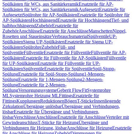
Spülkästen für WCs, aus Sanitärkeramik
Ersatzteile für AP-
Spülkästen für WCs, aus Sanitärkeramik
Aufgesetzt
Ersatzteile für
Aufgesetzt
Spülrohre für AP-Spülkästen
Ersatzteile für Spülrohre für
AP-Spülkästen
Hochhängend
Ersatzteile für Hochhängend
Tief- und
halbhochhängend
Zubehör
Ersatzteile für
Zubehör
Anschlüsse
Ersatzteile für Anschlüsse
Manschetten
Nippel,
Rosetten und Staueinsätze
Verbrauchsmaterial
Spülventile
UP-
Spülkästen
Sigma UP-Spülkästen
Ersatzteile für Sigma UP-
Spülkästen
Spülrohre
Zubehör
Füll- und
Spülventile
Füllventile
Ersatzteile für Füllventile
Füllventile für AP-
Spülkästen
Ersatzteile für Füllventile für AP-Spülkästen
Füllventile
für UP-Spülkästen
Ersatzteile für Füllventile für UP-
Spülkästen
Spülventile
Ersatzteile für Spülventile
Spül-Stopp-
Spülung
Ersatzteile für Spül-Stopp-Spülung
1-Mengen-
Spülung
Ersatzteile für 1-Mengen-Spülung
2-Mengen-
Spülung
Ersatzteile für 2-Mengen-
Spülung
Versorgungssysteme
Geberit FlowFit
Systemrohre
ML
Systemrohre Heizung ML
Fittings
Ersatzteile für
Fittings
Kupplungen
Reduktionen
Bögen
T-Stücke
Innenliegende
Zirkulation
Übergänge unlösbar
Übergänge und Verbindungen,
lösbar
Ersatzteile für Übergänge und Verbindungen,
lösbar
Verschlüsse
Anschlüsse
Ersatzteile für Anschlüsse
Verteiler mit
Gewindeanschluss
T-Stücke für Heizung
Übergänge und
Verbindungen für Heizung, lösbar
Anschlüsse für Heizung
Ersatzteile
für Anschlüsse für Heizung
Zubehör
Dämmungen für