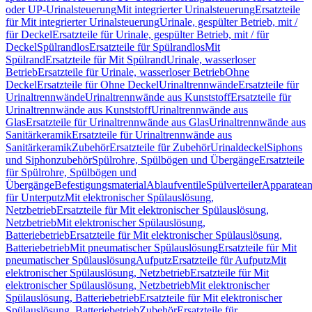
oder UP-Urinalsteuerung
Mit integrierter Urinalsteuerung
Ersatzteile
für Mit integrierter Urinalsteuerung
Urinale, gespülter Betrieb, mit /
für Deckel
Ersatzteile für Urinale, gespülter Betrieb, mit / für
Deckel
Spülrandlos
Ersatzteile für Spülrandlos
Mit
Spülrand
Ersatzteile für Mit Spülrand
Urinale, wasserloser
Betrieb
Ersatzteile für Urinale, wasserloser Betrieb
Ohne
Deckel
Ersatzteile für Ohne Deckel
Urinaltrennwände
Ersatzteile für
Urinaltrennwände
Urinaltrennwände aus Kunststoff
Ersatzteile für
Urinaltrennwände aus Kunststoff
Urinaltrennwände aus
Glas
Ersatzteile für Urinaltrennwände aus Glas
Urinaltrennwände aus
Sanitärkeramik
Ersatzteile für Urinaltrennwände aus
Sanitärkeramik
Zubehör
Ersatzteile für Zubehör
Urinaldeckel
Siphons
und Siphonzubehör
Spülrohre, Spülbögen und Übergänge
Ersatzteile
für Spülrohre, Spülbögen und
Übergänge
Befestigungsmaterial
Ablaufventile
Spülverteiler
Apparatean
für Unterputz
Mit elektronischer Spülauslösung,
Netzbetrieb
Ersatzteile für Mit elektronischer Spülauslösung,
Netzbetrieb
Mit elektronischer Spülauslösung,
Batteriebetrieb
Ersatzteile für Mit elektronischer Spülauslösung,
Batteriebetrieb
Mit pneumatischer Spülauslösung
Ersatzteile für Mit
pneumatischer Spülauslösung
Aufputz
Ersatzteile für Aufputz
Mit
elektronischer Spülauslösung, Netzbetrieb
Ersatzteile für Mit
elektronischer Spülauslösung, Netzbetrieb
Mit elektronischer
Spülauslösung, Batteriebetrieb
Ersatzteile für Mit elektronischer
Spülauslösung, Batteriebetrieb
Zubehör
Ersatzteile für