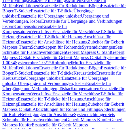
Therm
Fittings
Ersatzteile für Fittings
Muffen
Ersatzteile für
Muffen
Reduktionen
Ersatzteile für Reduktionen
Bögen
Ersatzteile für
Bögen
T-Stücke
Ersatzteile für T-Stücke
Übergänge
unlösbar
Ersatzteile für Übergänge unlösbar
Übergänge und
Verbindungen, lösbar
Ersatzteile für Übergänge und Verbindungen,
lösbar
Kompensatoren
Ersatzteile für
Kompensatoren
Verschlüsse
Ersatzteile für Verschlüsse
T-Stücke für
Heizung
Ersatzteile für T-Stücke für Heizung
Anschlüsse für
Heizung
Ersatzteile für Anschlüsse für Heizung
Zubehör für Geberit
Mapress Therm
Schutzkappen für Rohrende
Systemdichtungen
Sets
Schraube für Flanschverbindungen
Geberit Mapress C-Stahl
Geberit
Mapress C-Stahl
Ersatzteile für Geberit Mapress C-Stahl
Systemrohre
1.0034
Systemrohre 1.0215
Rohrnippel
Muffen
Ersatzteile für
Muffen
Reduktionen
Ersatzteile für Reduktionen
Bögen
Ersatzteile für
Bögen
T-Stücke
Ersatzteile für T-Stücke
Kreuzstücke
Ersatzteile für
Kreuzstücke
Übergänge unlösbar
Ersatzteile für Übergänge
unlösbar
Übergänge und Verbindungen, lösbar
Ersatzteile für
Übergänge und Verbindungen, lösbar
Kompensatoren
Ersatzteile für
Kompensatoren
Verschlüsse
Ersatzteile für Verschlüsse
T-Stücke für
Heizung
Ersatzteile für T-Stücke für Heizung
Anschlüsse für
Heizung
Ersatzteile für Anschlüsse für Heizung
Zubehör für Geberit
Mapress C-Stahl
Abdichtungen für Rohre und Fittings
Abdeckungen
für Rohre
Befestigungen für Anschlüsse
Systemdichtungen
Sets
Schraube für Flanschverbindungen
Geberit Mapress Kupfer
Geberit
Mapress Kupfer
Ersatzteile für Geberit Mapress