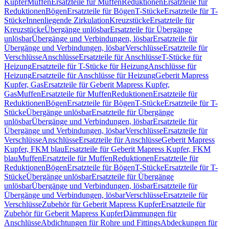
Kupfer
Muffen
Ersatzteile für Muffen
Reduktionen
Ersatzteile für
Reduktionen
Bögen
Ersatzteile für Bögen
T-Stücke
Ersatzteile für T-
Stücke
Innenliegende Zirkulation
Kreuzstücke
Ersatzteile für
Kreuzstücke
Übergänge unlösbar
Ersatzteile für Übergänge
unlösbar
Übergänge und Verbindungen, lösbar
Ersatzteile für
Übergänge und Verbindungen, lösbar
Verschlüsse
Ersatzteile für
Verschlüsse
Anschlüsse
Ersatzteile für Anschlüsse
T-Stücke für
Heizung
Ersatzteile für T-Stücke für Heizung
Anschlüsse für
Heizung
Ersatzteile für Anschlüsse für Heizung
Geberit Mapress
Kupfer, Gas
Ersatzteile für Geberit Mapress Kupfer,
Gas
Muffen
Ersatzteile für Muffen
Reduktionen
Ersatzteile für
Reduktionen
Bögen
Ersatzteile für Bögen
T-Stücke
Ersatzteile für T-
Stücke
Übergänge unlösbar
Ersatzteile für Übergänge
unlösbar
Übergänge und Verbindungen, lösbar
Ersatzteile für
Übergänge und Verbindungen, lösbar
Verschlüsse
Ersatzteile für
Verschlüsse
Anschlüsse
Ersatzteile für Anschlüsse
Geberit Mapress
Kupfer, FKM blau
Ersatzteile für Geberit Mapress Kupfer, FKM
blau
Muffen
Ersatzteile für Muffen
Reduktionen
Ersatzteile für
Reduktionen
Bögen
Ersatzteile für Bögen
T-Stücke
Ersatzteile für T-
Stücke
Übergänge unlösbar
Ersatzteile für Übergänge
unlösbar
Übergänge und Verbindungen, lösbar
Ersatzteile für
Übergänge und Verbindungen, lösbar
Verschlüsse
Ersatzteile für
Verschlüsse
Zubehör für Geberit Mapress Kupfer
Ersatzteile für
Zubehör für Geberit Mapress Kupfer
Dämmungen für
Anschlüsse
Abdichtungen für Rohre und Fittings
Abdeckungen für