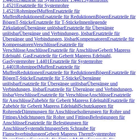
1.4521
Ersatzteile für Systemrohre
1.4521
Rohrnippel
Muffen
Ersatzteile für
Muffen
Reduktionen
Ersatzteile für Reduktionen
Bögen
Ersatzteile für
Bögen
T-Stücke
Ersatzteile für T-Stücke
Innenliegende
Zirkulation
Übergänge unlösbar
Ersatzteile für Übergänge
unlösbar
Übergänge und Verbindungen, lösbar
Ersatzteile für
Übergänge und Verbindungen, lösbar
Kompensatoren
Ersatzteile für
Kompensatoren
Verschlüsse
Ersatzteile für
Verschlüsse
Anschlüsse
Ersatzteile für Anschlüsse
Geberit Mapress
Edelstahl, Gas
Ersatzteile für Geberit Mapress Edelstahl,
Gas
Systemrohre 1.4401
Ersatzteile für Systemrohre
1.4401
Rohrnippel
Muffen
Ersatzteile für
Muffen
Reduktionen
Ersatzteile für Reduktionen
Bögen
Ersatzteile für
Bögen
T-Stücke
Ersatzteile für T-Stücke
Übergänge
unlösbar
Ersatzteile für Übergänge unlösbar
Übergänge und
Verbindungen, lösbar
Ersatzteile für Übergänge und Verbindungen,
lösbar
Verschlüsse
Ersatzteile für Verschlüsse
Anschlüsse
Ersatzteile
für Anschlüsse
Zubehör für Geberit Mapress Edelstahl
Ersatzteile für
Zubehör für Geberit Mapress Edelstahl
Schutzkappen für
Rohrende
Dämmungen für Anschlüsse
Isolierungen für Rohre und
Fittings
Abdichtungen für Rohre und Fittings
Befestigungen für
Anschlüsse
Ersatzteile für Befestigungen für
Anschlüsse
Systemdichtungen
Sets Schraube für
Flanschverbindungen
Geberit Mapress Therm
Systemrohre