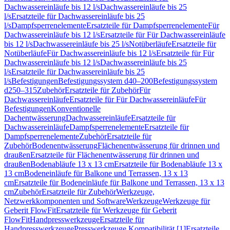
Dachwassereinläufe bis 12 l/s
Dachwassereinläufe bis 25
l/s
Ersatzteile für Dachwassereinläufe bis 25
l/s
Dampfsperrenelemente
Ersatzteile für Dampfsperrenelemente
Für
Dachwassereinläufe bis 12 l/s
Ersatzteile für Für Dachwassereinläufe
bis 12 l/s
Dachwassereinläufe bis 25 l/s
Notüberläufe
Ersatzteile für
Notüberläufe
Für Dachwassereinläufe bis 12 l/s
Ersatzteile für Für
Dachwassereinläufe bis 12 l/s
Dachwassereinläufe bis 25
l/s
Ersatzteile für Dachwassereinläufe bis 25
l/s
Befestigungen
Befestigungssystem d40–200
Befestigungssystem
d250–315
Zubehör
Ersatzteile für Zubehör
Für
Dachwassereinläufe
Ersatzteile für Für Dachwassereinläufe
Für
Befestigungen
Konventionelle
Dachentwässerung
Dachwassereinläufe
Ersatzteile für
Dachwassereinläufe
Dampfsperrenelemente
Ersatzteile für
Dampfsperrenelemente
Zubehör
Ersatzteile für
Zubehör
Bodenentwässerung
Flächenentwässerung für drinnen und
draußen
Ersatzteile für Flächenentwässerung für drinnen und
draußen
Bodenabläufe 13 x 13 cm
Ersatzteile für Bodenabläufe 13 x
13 cm
Bodeneinläufe für Balkone und Terrassen, 13 x 13
cm
Ersatzteile für Bodeneinläufe für Balkone und Terrassen, 13 x 13
cm
Zubehör
Ersatzteile für Zubehör
Werkzeuge,
Netzwerkkomponenten und Software
Werkzeuge
Werkzeuge für
Geberit FlowFit
Ersatzteile für Werkzeuge für Geberit
FlowFit
Handpresswerkzeuge
Ersatzteile für
Handpresswerkzeuge
Presswerkzeuge Kompatibilität [1]
Ersatzteile