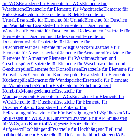
für WCs
Ersatzteile für Elemente für WCs
Elemente für
Waschtische
Ersatzteile für Elemente für Waschtische
Elemente für
Bidets
Ersatzteile für Elemente für Bidets
Elemente für
Urinale
Ersatzteile für Elemente für Urinale
Elemente für Duschen
mit Wandablauf
Ersatzteile für Elemente für Duschen mit
Wandablauf
Elemente für Duschen und Badewannen
Ersatzteile für
Elemente für Duschen und Badewannen
Elemente für
Duschtrennwände
Ersatzteile für Elemente für
Duschtrennwände
Elemente für Ausgussbecken
Ersatzteile für
Elemente für Ausgussbecken
Elemente für Armaturen
Ersatzteile für
Elemente für Armaturen
Elemente für Waschmaschinen und
Geschirrspüler
Ersatzteile für Elemente für Waschmaschinen und
Geschirrspüler
Elemente für Konsollasten
Ersatzteile für Elemente für
Konsollasten
Elemente für Küchenspülen
Ersatzteile für Elemente für
Küchenspülen
Elemente für Wandspeicher
Ersatzteile für Elemente
für Wandspeicher
Zubehör
Ersatzteile für Zubehör
Geberit
Kombifix
Montageelemente
Ersatzteile für
Montageelemente
Elemente für WCs
Ersatzteile für Elemente für
WCs
Elemente für Duschen
Ersatzteile für Elemente für
Duschen
Zubehör
Ersatzteile für Zubehör
Für
Befestigungen
Ersatzteile für Für Befestigungen
AP-Spülkästen
AP-
Spülkästen für WCs, aus Kunststoff
Ersatzteile für AP-Spülkästen
für WCs, aus Kunststoff
Aufgesetzt
Ersatzteile für
Aufgesetzt
Hochhängend
Ersatzteile für Hochhängend
Tief- und
halbhochhängend
Ersatzteile für Tief- und halbhochhängend
AP-