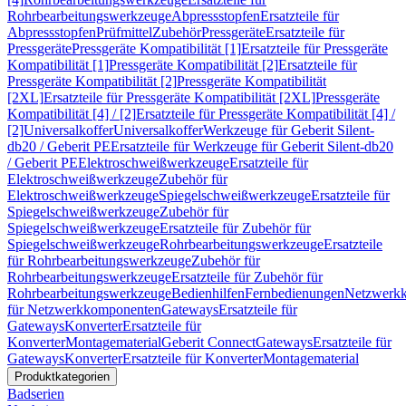
Rohrbearbeitungswerkzeuge
Abpressstopfen
Ersatzteile für
Abpressstopfen
Prüfmittel
Zubehör
Pressgeräte
Ersatzteile für
Pressgeräte
Pressgeräte Kompatibilität [1]
Ersatzteile für Pressgeräte
Kompatibilität [1]
Pressgeräte Kompatibilität [2]
Ersatzteile für
Pressgeräte Kompatibilität [2]
Pressgeräte Kompatibilität
[2XL]
Ersatzteile für Pressgeräte Kompatibilität [2XL]
Pressgeräte
Kompatibilität [4] / [2]
Ersatzteile für Pressgeräte Kompatibilität [4] /
[2]
Universalkoffer
Universalkoffer
Werkzeuge für Geberit Silent-
db20 / Geberit PE
Ersatzteile für Werkzeuge für Geberit Silent-db20
/ Geberit PE
Elektroschweißwerkzeuge
Ersatzteile für
Elektroschweißwerkzeuge
Zubehör für
Elektroschweißwerkzeuge
Spiegelschweißwerkzeuge
Ersatzteile für
Spiegelschweißwerkzeuge
Zubehör für
Spiegelschweißwerkzeuge
Ersatzteile für Zubehör für
Spiegelschweißwerkzeuge
Rohrbearbeitungswerkzeuge
Ersatzteile
für Rohrbearbeitungswerkzeuge
Zubehör für
Rohrbearbeitungswerkzeuge
Ersatzteile für Zubehör für
Rohrbearbeitungswerkzeuge
Bedienhilfen
Fernbedienungen
Netzwerk
für Netzwerkkomponenten
Gateways
Ersatzteile für
Gateways
Konverter
Ersatzteile für
Konverter
Montagematerial
Geberit Connect
Gateways
Ersatzteile für
Gateways
Konverter
Ersatzteile für Konverter
Montagematerial
Produktkategorien
Badserien