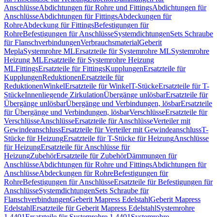
Anschlüsse
Abdichtungen für Rohre und Fittings
Abdichtungen für
Anschlüsse
Abdichtungen für Fittings
Abdeckungen für
Rohre
Abdeckung für Fittings
Befestigungen für
Rohre
Befestigungen für Anschlüsse
Systemdichtungen
Sets Schraube
für Flanschverbindungen
Verbrauchsmaterial
Geberit
Mepla
Systemrohre ML
Ersatzteile für Systemrohre ML
Systemrohre
Heizung ML
Ersatzteile für Systemrohre Heizung
ML
Fittings
Ersatzteile für Fittings
Kupplungen
Ersatzteile für
Kupplungen
Reduktionen
Ersatzteile für
Reduktionen
Winkel
Ersatzteile für Winkel
T-Stücke
Ersatzteile für T-
Stücke
Innenliegende Zirkulation
Übergänge unlösbar
Ersatzteile für
Übergänge unlösbar
Übergänge und Verbindungen, lösbar
Ersatzteile
für Übergänge und Verbindungen, lösbar
Verschlüsse
Ersatzteile für
Verschlüsse
Anschlüsse
Ersatzteile für Anschlüsse
Verteiler mit
Gewindeanschluss
Ersatzteile für Verteiler mit Gewindeanschluss
T-
Stücke für Heizung
Ersatzteile für T-Stücke für Heizung
Anschlüsse
für Heizung
Ersatzteile für Anschlüsse für
Heizung
Zubehör
Ersatzteile für Zubehör
Dämmungen für
Anschlüsse
Abdichtungen für Rohre und Fittings
Abdichtungen für
Anschlüsse
Abdeckungen für Rohre
Befestigungen für
Rohre
Befestigungen für Anschlüsse
Ersatzteile für Befestigungen für
Anschlüsse
Systemdichtungen
Sets Schraube für
Flanschverbindungen
Geberit Mapress Edelstahl
Geberit Mapress
Edelstahl
Ersatzteile für Geberit Mapress Edelstahl
Systemrohre
1.4401
Ersatzteile für Systemrohre 1.4401
Systemrohre