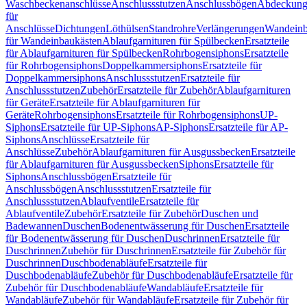
Waschbeckenanschlüsse
Anschlussstutzen
Anschlussbögen
Abdeckung
für
Anschlüsse
Dichtungen
Löthülsen
Standrohre
Verlängerungen
Wandeinb
für Wandeinbaukästen
Ablaufgarnituren für Spülbecken
Ersatzteile
für Ablaufgarnituren für Spülbecken
Rohrbogensiphons
Ersatzteile
für Rohrbogensiphons
Doppelkammersiphons
Ersatzteile für
Doppelkammersiphons
Anschlussstutzen
Ersatzteile für
Anschlussstutzen
Zubehör
Ersatzteile für Zubehör
Ablaufgarnituren
für Geräte
Ersatzteile für Ablaufgarnituren für
Geräte
Rohrbogensiphons
Ersatzteile für Rohrbogensiphons
UP-
Siphons
Ersatzteile für UP-Siphons
AP-Siphons
Ersatzteile für AP-
Siphons
Anschlüsse
Ersatzteile für
Anschlüsse
Zubehör
Ablaufgarnituren für Ausgussbecken
Ersatzteile
für Ablaufgarnituren für Ausgussbecken
Siphons
Ersatzteile für
Siphons
Anschlussbögen
Ersatzteile für
Anschlussbögen
Anschlussstutzen
Ersatzteile für
Anschlussstutzen
Ablaufventile
Ersatzteile für
Ablaufventile
Zubehör
Ersatzteile für Zubehör
Duschen und
Badewannen
Duschen
Bodenentwässerung für Duschen
Ersatzteile
für Bodenentwässerung für Duschen
Duschrinnen
Ersatzteile für
Duschrinnen
Zubehör für Duschrinnen
Ersatzteile für Zubehör für
Duschrinnen
Duschbodenabläufe
Ersatzteile für
Duschbodenabläufe
Zubehör für Duschbodenabläufe
Ersatzteile für
Zubehör für Duschbodenabläufe
Wandabläufe
Ersatzteile für
Wandabläufe
Zubehör für Wandabläufe
Ersatzteile für Zubehör für