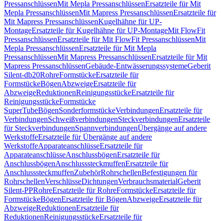
Pressanschlüssen
Mit Mepla Pressanschlüssen
Ersatzteile für Mit
Mepla Pressanschlüssen
Mit Mapress Pressanschlüssen
Ersatzteile für
Mit Mapress Pressanschlüssen
Kugelhähne für UP-
Montage
Ersatzteile für Kugelhähne für UP-Montage
Mit FlowFit
Pressanschlüssen
Ersatzteile für Mit FlowFit Pressanschlüssen
Mit
Mepla Pressanschlüssen
Ersatzteile für Mit Mepla
Pressanschlüssen
Mit Mapress Pressanschlüssen
Ersatzteile für Mit
Mapress Pressanschlüssen
Gebäude-Entwässerungssysteme
Geberit
Silent-db20
Rohre
Formstücke
Ersatzteile für
Formstücke
Bögen
Abzweige
Ersatzteile für
Abzweige
Reduktionen
Reinigungsstücke
Ersatzteile für
Reinigungsstücke
Formstücke
SuperTube
Bögen
Sonderformstücke
Verbindungen
Ersatzteile für
Verbindungen
Schweißverbindungen
Steckverbindungen
Ersatzteile
für Steckverbindungen
Spannverbindungen
Übergänge auf andere
Werkstoffe
Ersatzteile für Übergänge auf andere
Werkstoffe
Apparateanschlüsse
Ersatzteile für
Apparateanschlüsse
Anschlussbögen
Ersatzteile für
Anschlussbögen
Anschlusssteckmuffen
Ersatzteile für
Anschlusssteckmuffen
Zubehör
Rohrschellen
Befestigungen für
Rohrschellen
Verschlüsse
Dichtungen
Verbrauchsmaterial
Geberit
Silent-PP
Rohre
Ersatzteile für Rohre
Formstücke
Ersatzteile für
Formstücke
Bögen
Ersatzteile für Bögen
Abzweige
Ersatzteile für
Abzweige
Reduktionen
Ersatzteile für
Reduktionen
Reinigungsstücke
Ersatzteile für