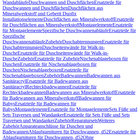
Wandabläufe
Duschwannen und Duschflächen
Ersatzteile für
Duschwannen und Duschflächen
Duschflächen aus
Mineralwerkstoff und Geberit Duofix
Installationselemente
Duschflächen aus Mineralwerkstoff
Ersatzteile
für Duschflächen aus Mineralwerkstoff
Montagelemente
Ersatzteile
für Montagelemente
Spezifische Duschwannenabläufe
Ersatzteile für
Spezifische
Duschwannenabläufe
Zubehör
Duschabtrennungen
Ersatzteile für
Duschabtrennungen
Duschseitenwände für Walk-in-
Dusche
Ersatzteile für Duschseitenwände für Walk-in-
Dusche
Zubehör
Ersatzteile für Zubehör
Nischenablageboxen für
Duschen
Ersatzteile für Nischenablageboxen für
Duschen
Nischenablageboxen
Ersatzteile für
Nischenablageboxen
Zubehör
Badewannen
Badewannen aus
Sanitäracryl
Ersatzteile für Badewannen aus
Sanitäracryl
Rechteckbadewannen
Ersatzteile für
Rechteckbadewannen
Badewannen aus Mineralwerkstoff
Ersatzteile
für Badewannen aus Mineralwerkstoff
Badewannen für
Babys
Ersatzteile für Badewannen für
Babys
Montagelemente
Ersatzteile für Montagelemente
Sets Füße und
Sets Traversen und Wandanker
Ersatzteile für Sets Füße und Sets
Traversen und Wandanker
Zubehör
Reparatursets
Weiteres
Zubehör
Apparateanschlüsse für Duschen und
Badewannen
Ablaufgarnituren für Duschwannen, d52
Ersatzteile für
Ablaufgarnituren für Duschwannen, d52
Ohne