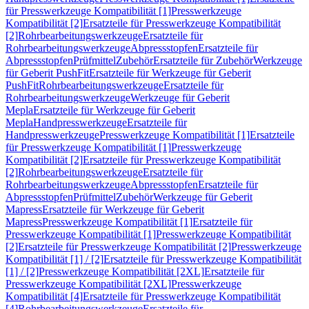
für Presswerkzeuge Kompatibilität [1]
Presswerkzeuge
Kompatibilität [2]
Ersatzteile für Presswerkzeuge Kompatibilität
[2]
Rohrbearbeitungswerkzeuge
Ersatzteile für
Rohrbearbeitungswerkzeuge
Abpressstopfen
Ersatzteile für
Abpressstopfen
Prüfmittel
Zubehör
Ersatzteile für Zubehör
Werkzeuge
für Geberit PushFit
Ersatzteile für Werkzeuge für Geberit
PushFit
Rohrbearbeitungswerkzeuge
Ersatzteile für
Rohrbearbeitungswerkzeuge
Werkzeuge für Geberit
Mepla
Ersatzteile für Werkzeuge für Geberit
Mepla
Handpresswerkzeuge
Ersatzteile für
Handpresswerkzeuge
Presswerkzeuge Kompatibilität [1]
Ersatzteile
für Presswerkzeuge Kompatibilität [1]
Presswerkzeuge
Kompatibilität [2]
Ersatzteile für Presswerkzeuge Kompatibilität
[2]
Rohrbearbeitungswerkzeuge
Ersatzteile für
Rohrbearbeitungswerkzeuge
Abpressstopfen
Ersatzteile für
Abpressstopfen
Prüfmittel
Zubehör
Werkzeuge für Geberit
Mapress
Ersatzteile für Werkzeuge für Geberit
Mapress
Presswerkzeuge Kompatibilität [1]
Ersatzteile für
Presswerkzeuge Kompatibilität [1]
Presswerkzeuge Kompatibilität
[2]
Ersatzteile für Presswerkzeuge Kompatibilität [2]
Presswerkzeuge
Kompatibilität [1] / [2]
Ersatzteile für Presswerkzeuge Kompatibilität
[1] / [2]
Presswerkzeuge Kompatibilität [2XL]
Ersatzteile für
Presswerkzeuge Kompatibilität [2XL]
Presswerkzeuge
Kompatibilität [4]
Ersatzteile für Presswerkzeuge Kompatibilität
[4]
Rohrbearbeitungswerkzeuge
Ersatzteile für