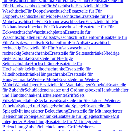
für Waschtischunterschränke
Für Handwaschbecken
Ersatzteile für
Für Handwaschbecken
Für Waschtische
Ersatzteile für Für
Waschtische
Für Doppelwaschtische
Ersatzteile für Für
Doppelwaschtische
Für Möbelwaschtische
Ersatzteile für Für
Möbelwaschtische
Für Eckhandwaschbecken
Ersatzteile für Für
Eckhandwaschbecken
Für Eckwaschtische
Ersatzteile für Für
Eckwaschtische
Waschtischplatten
Ersatzteile für
Waschtischplatten
Für Aufsatzwaschtisch Schalenform
Ersatzteile für
Für Aufsatzwaschtisch Schalenform
Für Aufsatzwaschtisch
rechteckig
Ersatzteile für Für Aufsatzwaschtisch
rechteckig
Seitenschränke
Ersatzteile für Seitenschränke
Niedrige
Seitenschränke
Ersatzteile für Niedrige
Seitenschränke
Hochschränke
Ersatzteile für
Hochschränke
Mittelhochschränke
Ersatzteile für
Mittelhochschränke
Hängeschränke
Ersatzteile für
Hängeschränke
Weitere Möbel
Ersatzteile für Weitere
Möbel
Wandablagen
Ersatzteile für Wandablagen
Zubehör
Ersatzteile
für Zubehör
Schubladeneinsätze und Ordnungsboxen
Handtuchhalter
und Handtuchhaken
Lichtelemente
Griffe
Sets
Füße
Magnettafeln
Steckdosen
Ersatzteile für Steckdosen
Weiteres
Zubehör
Spiegel und Spiegelschränke
Spiegel
Ersatzteile für
Spiegel
Mit integrierter Beleuchtung
Ersatzteile für Mit integrierter
Beleuchtung
Spiegelschränke
Ersatzteile für Spiegelschränke
Mit
integrierter Beleuchtung
Ersatzteile für Mit integrierter
Beleuchtung
Zubehör
Lichtelemente
Griffe
Weiteres