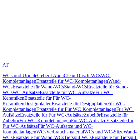
AT
WCs und Urinale
Geberit AquaClean Dusch-WCs
WC-
Komplettanlagen
Ersatzteile für WC-Komplettanlagen
Wand-
WCs
Ersatzteile für Wand-WCs
Stand-WCs
Ersatzteile für Stand-
WCs
WC-Aufsätze
Ersatzteile für WC-Aufsätze
Für WC-
Keramiken
Ersatzteile für Für WC-
Keramiken
Designplatten
Ersatzteile für Designplatten
Für WC-
Komplettanlagen
Ersatzteile für Für WC-Komplettanlagen
Für WC-
Aufsätze
Ersatzteile für Für WC-Aufsätze
Zubehör
Ersatzteile für
Zubehör
Für WC-Komplettanlagen
Für WC-Aufsätze
Ersatzteile für
Für WC-Aufsätze
Für WC-Aufsätze und WC-
Komplettanlagen
WCs
Verbrauchsmaterial
WCs und WC-Sitze
Wand-
WCs
Ersatzteile für Wand-WCs
Tiefspül-WCs
Ersatzteile für Tiefspül-