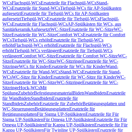
WCs
Flachspül-WCs
Ersatzteile für Flachspül-WCs
Stand-
WCs
Ersatzteile für Stand-WCs
Tiefspül-WCs für AP-Spülkasten
aufgesetzt
Ersatzteile für Tiefspül-WCs für AP-Spülkasten
aufgesetzt
Tiefspül-WCs
Ersatzteile für Tiefspül-WCs
Flachspül-
WCs
Ersatzteile für Flachspül-WCs
AP-Spülkästen für WCs, aus
Sanitärkeramik
Aufgesetzt
WC-Sitze
Ersatzteile für WC-Sitze
WC-
Sitze
Ersatzteile für WC-Sitze
Comfort WCs
Ersatzteile für Comfort
WCs
Tiefspül-WCs erhöht
Ersatzteile für Tiefspül-WCs
erhöht
Flachspül-WCs erhöht
Ersatzteile für Flachspül-WCs
erhöht
Tiefspül-WCs verlängert
Ersatzteile für Tiefspül-WCs
verlängert
Comfort WC-Sitze
Ersatzteile für Comfort WC-Sitze
WC-
Sitze
Ersatzteile für WC-Sitze
WC-Sitzringe
Ersatzteile für WC-
Sitzringe
WCs für Kinder
Ersatzteile für WCs für Kinder
Wand-
WCs
Ersatzteile für Wand-WCs
Stand-WCs
Ersatzteile für Stand-
WCs
WC-Sitze für Kinder
Ersatzteile für WC-Sitze für Kinder
WC-
Sitze
Ersatzteile für WC-Sitze
WC-Sitzringe
Ersatzteile für WC-
Sitzringe
Hock-WCs
Mit
Spülung
Zubehör
Befestigungsmaterial
Bidets
Wandbidets
Ersatzteile
für Wandbidets
Standbidets
Ersatzteile für
Standbidets
Zubehör
Ersatzteile für Zubehör
Betätigungsplatten und
WC-Steuerungen
Betätigungsplatten
Ersatzteile für
Betätigungsplatten
Für Sigma UP-Spülkästen
Ersatzteile für Für
Sigma UP-Spülkästen
Für Omega UP-Spülkästen
Ersatzteile für Für
Omega UP-Spülkästen
Für Kappa UP-Spülkästen
Ersatzteile für Für
Kappa UP-Spülkästen
Für Twinline UP-Spülkästen
Ersatzteile für