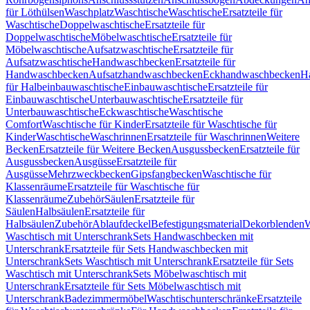
für Löthülsen
Waschplatz
Waschtische
Waschtische
Ersatzteile für
Waschtische
Doppelwaschtische
Ersatzteile für
Doppelwaschtische
Möbelwaschtische
Ersatzteile für
Möbelwaschtische
Aufsatzwaschtische
Ersatzteile für
Aufsatzwaschtische
Handwaschbecken
Ersatzteile für
Handwaschbecken
Aufsatzhandwaschbecken
Eckhandwaschbecken
H
für Halbeinbauwaschtische
Einbauwaschtische
Ersatzteile für
Einbauwaschtische
Unterbauwaschtische
Ersatzteile für
Unterbauwaschtische
Eckwaschtische
Waschtische
Comfort
Waschtische für Kinder
Ersatzteile für Waschtische für
Kinder
Waschtische
Waschrinnen
Ersatzteile für Waschrinnen
Weitere
Becken
Ersatzteile für Weitere Becken
Ausgussbecken
Ersatzteile für
Ausgussbecken
Ausgüsse
Ersatzteile für
Ausgüsse
Mehrzweckbecken
Gipsfangbecken
Waschtische für
Klassenräume
Ersatzteile für Waschtische für
Klassenräume
Zubehör
Säulen
Ersatzteile für
Säulen
Halbsäulen
Ersatzteile für
Halbsäulen
Zubehör
Ablaufdeckel
Befestigungsmaterial
Dekorblenden
W
Waschtisch mit Unterschrank
Sets Handwaschbecken mit
Unterschrank
Ersatzteile für Sets Handwaschbecken mit
Unterschrank
Sets Waschtisch mit Unterschrank
Ersatzteile für Sets
Waschtisch mit Unterschrank
Sets Möbelwaschtisch mit
Unterschrank
Ersatzteile für Sets Möbelwaschtisch mit
Unterschrank
Badezimmermöbel
Waschtischunterschränke
Ersatzteile