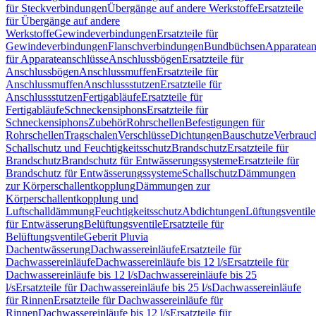
für Steckverbindungen
Übergänge auf andere Werkstoffe
Ersatzteile
für Übergänge auf andere
Werkstoffe
Gewindeverbindungen
Ersatzteile für
Gewindeverbindungen
Flanschverbindungen
Bundbüchsen
Apparatean
für Apparateanschlüsse
Anschlussbögen
Ersatzteile für
Anschlussbögen
Anschlussmuffen
Ersatzteile für
Anschlussmuffen
Anschlussstutzen
Ersatzteile für
Anschlussstutzen
Fertigabläufe
Ersatzteile für
Fertigabläufe
Schneckensiphons
Ersatzteile für
Schneckensiphons
Zubehör
Rohrschellen
Befestigungen für
Rohrschellen
Tragschalen
Verschlüsse
Dichtungen
Bauschutze
Verbrauc
Schallschutz und Feuchtigkeitsschutz
Brandschutz
Ersatzteile für
Brandschutz
Brandschutz für Entwässerungssysteme
Ersatzteile für
Brandschutz für Entwässerungssysteme
Schallschutz
Dämmungen
zur Körperschallentkopplung
Dämmungen zur
Körperschallentkopplung und
Luftschalldämmung
Feuchtigkeitsschutz
Abdichtungen
Lüftungsventile
für Entwässerung
Belüftungsventile
Ersatzteile für
Belüftungsventile
Geberit Pluvia
Dachentwässerung
Dachwassereinläufe
Ersatzteile für
Dachwassereinläufe
Dachwassereinläufe bis 12 l/s
Ersatzteile für
Dachwassereinläufe bis 12 l/s
Dachwassereinläufe bis 25
l/s
Ersatzteile für Dachwassereinläufe bis 25 l/s
Dachwassereinläufe
für Rinnen
Ersatzteile für Dachwassereinläufe für
Rinnen
Dachwassereinläufe bis 12 l/s
Ersatzteile für