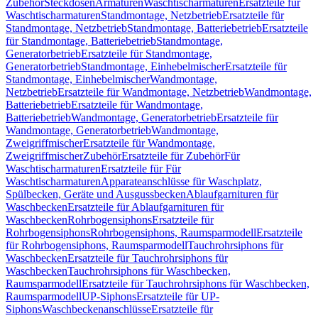
Zubehör
Steckdosen
Armaturen
Waschtischarmaturen
Ersatzteile für
Waschtischarmaturen
Standmontage, Netzbetrieb
Ersatzteile für
Standmontage, Netzbetrieb
Standmontage, Batteriebetrieb
Ersatzteile
für Standmontage, Batteriebetrieb
Standmontage,
Generatorbetrieb
Ersatzteile für Standmontage,
Generatorbetrieb
Standmontage, Einhebelmischer
Ersatzteile für
Standmontage, Einhebelmischer
Wandmontage,
Netzbetrieb
Ersatzteile für Wandmontage, Netzbetrieb
Wandmontage,
Batteriebetrieb
Ersatzteile für Wandmontage,
Batteriebetrieb
Wandmontage, Generatorbetrieb
Ersatzteile für
Wandmontage, Generatorbetrieb
Wandmontage,
Zweigriffmischer
Ersatzteile für Wandmontage,
Zweigriffmischer
Zubehör
Ersatzteile für Zubehör
Für
Waschtischarmaturen
Ersatzteile für Für
Waschtischarmaturen
Apparateanschlüsse für Waschplatz,
Spülbecken, Geräte und Ausgussbecken
Ablaufgarnituren für
Waschbecken
Ersatzteile für Ablaufgarnituren für
Waschbecken
Rohrbogensiphons
Ersatzteile für
Rohrbogensiphons
Rohrbogensiphons, Raumsparmodell
Ersatzteile
für Rohrbogensiphons, Raumsparmodell
Tauchrohrsiphons für
Waschbecken
Ersatzteile für Tauchrohrsiphons für
Waschbecken
Tauchrohrsiphons für Waschbecken,
Raumsparmodell
Ersatzteile für Tauchrohrsiphons für Waschbecken,
Raumsparmodell
UP-Siphons
Ersatzteile für UP-
Siphons
Waschbeckenanschlüsse
Ersatzteile für