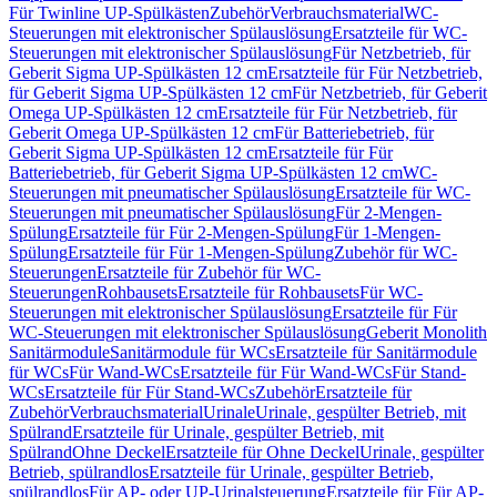
Für Twinline UP-Spülkästen
Zubehör
Verbrauchsmaterial
WC-
Steuerungen mit elektronischer Spülauslösung
Ersatzteile für WC-
Steuerungen mit elektronischer Spülauslösung
Für Netzbetrieb, für
Geberit Sigma UP-Spülkästen 12 cm
Ersatzteile für Für Netzbetrieb,
für Geberit Sigma UP-Spülkästen 12 cm
Für Netzbetrieb, für Geberit
Omega UP-Spülkästen 12 cm
Ersatzteile für Für Netzbetrieb, für
Geberit Omega UP-Spülkästen 12 cm
Für Batteriebetrieb, für
Geberit Sigma UP-Spülkästen 12 cm
Ersatzteile für Für
Batteriebetrieb, für Geberit Sigma UP-Spülkästen 12 cm
WC-
Steuerungen mit pneumatischer Spülauslösung
Ersatzteile für WC-
Steuerungen mit pneumatischer Spülauslösung
Für 2-Mengen-
Spülung
Ersatzteile für Für 2-Mengen-Spülung
Für 1-Mengen-
Spülung
Ersatzteile für Für 1-Mengen-Spülung
Zubehör für WC-
Steuerungen
Ersatzteile für Zubehör für WC-
Steuerungen
Rohbausets
Ersatzteile für Rohbausets
Für WC-
Steuerungen mit elektronischer Spülauslösung
Ersatzteile für Für
WC-Steuerungen mit elektronischer Spülauslösung
Geberit Monolith
Sanitärmodule
Sanitärmodule für WCs
Ersatzteile für Sanitärmodule
für WCs
Für Wand-WCs
Ersatzteile für Für Wand-WCs
Für Stand-
WCs
Ersatzteile für Für Stand-WCs
Zubehör
Ersatzteile für
Zubehör
Verbrauchsmaterial
Urinale
Urinale, gespülter Betrieb, mit
Spülrand
Ersatzteile für Urinale, gespülter Betrieb, mit
Spülrand
Ohne Deckel
Ersatzteile für Ohne Deckel
Urinale, gespülter
Betrieb, spülrandlos
Ersatzteile für Urinale, gespülter Betrieb,
spülrandlos
Für AP- oder UP-Urinalsteuerung
Ersatzteile für Für AP-