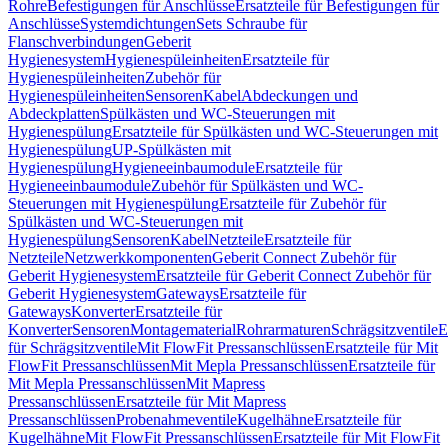
Rohre
Befestigungen für Anschlüsse
Ersatzteile für Befestigungen für
Anschlüsse
Systemdichtungen
Sets Schraube für
Flanschverbindungen
Geberit
Hygienesystem
Hygienespüleinheiten
Ersatzteile für
Hygienespüleinheiten
Zubehör für
Hygienespüleinheiten
Sensoren
Kabel
Abdeckungen und
Abdeckplatten
Spülkästen und WC-Steuerungen mit
Hygienespülung
Ersatzteile für Spülkästen und WC-Steuerungen mit
Hygienespülung
UP-Spülkästen mit
Hygienespülung
Hygieneeinbaumodule
Ersatzteile für
Hygieneeinbaumodule
Zubehör für Spülkästen und WC-
Steuerungen mit Hygienespülung
Ersatzteile für Zubehör für
Spülkästen und WC-Steuerungen mit
Hygienespülung
Sensoren
Kabel
Netzteile
Ersatzteile für
Netzteile
Netzwerkkomponenten
Geberit Connect Zubehör für
Geberit Hygienesystem
Ersatzteile für Geberit Connect Zubehör für
Geberit Hygienesystem
Gateways
Ersatzteile für
Gateways
Konverter
Ersatzteile für
Konverter
Sensoren
Montagematerial
Rohrarmaturen
Schrägsitzventile
E
für Schrägsitzventile
Mit FlowFit Pressanschlüssen
Ersatzteile für Mit
FlowFit Pressanschlüssen
Mit Mepla Pressanschlüssen
Ersatzteile für
Mit Mepla Pressanschlüssen
Mit Mapress
Pressanschlüssen
Ersatzteile für Mit Mapress
Pressanschlüssen
Probenahmeventile
Kugelhähne
Ersatzteile für
Kugelhähne
Mit FlowFit Pressanschlüssen
Ersatzteile für Mit FlowFit