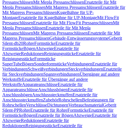
Pressanschlüssen
Mit Mepla Pressanschlüssen
Ersatzteile für Mit
Mepla Pressanschlüssen
Mit Mapress Pressanschlüssen
Ersatzteile für
Mit Mapress Pressanschlüssen
Kugelhähne für UP-
Montage
Ersatzteile für Kugelhähne für UP-Montage
Mit FlowFit
Pressanschlüssen
Ersatzteile für Mit FlowFit Pressanschlüssen
Mit
Mepla Pressanschlüssen
Ersatzteile für Mit Mepla
Pressanschlüssen
Mit Mapress Pressanschlüssen
Ersatzteile für Mit
Mapress Pressanschlüssen
Gebäude-Entwässerungssysteme
Geberit
Silent-db20
Rohre
Formstücke
Ersatzteile für
Formstücke
Bögen
Abzweige
Ersatzteile für
Abzweige
Reduktionen
Reinigungsstücke
Ersatzteile für
Reinigungsstücke
Formstücke
SuperTube
Bögen
Sonderformstücke
Verbindungen
Ersatzteile für
Verbindungen
Schweißverbindungen
Steckverbindungen
Ersatzteile
für Steckverbindungen
Spannverbindungen
Übergänge auf andere
Werkstoffe
Ersatzteile für Übergänge auf andere
Werkstoffe
Apparateanschlüsse
Ersatzteile für
Apparateanschlüsse
Anschlussbögen
Ersatzteile für
Anschlussbögen
Anschlusssteckmuffen
Ersatzteile für
Anschlusssteckmuffen
Zubehör
Rohrschellen
Befestigungen für
Rohrschellen
Verschlüsse
Dichtungen
Verbrauchsmaterial
Geberit
Silent-PP
Rohre
Ersatzteile für Rohre
Formstücke
Ersatzteile für
Formstücke
Bögen
Ersatzteile für Bögen
Abzweige
Ersatzteile für
Abzweige
Reduktionen
Ersatzteile für
Reduktionen
Reinigungsstücke
Ersatzteile für