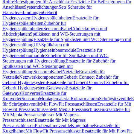
Rohre
Befestigungen für Anschlüsse
Ersatzteile für Befestigungen für
Anschlüsse
Systemdichtungen
Sets Schraube für
Flanschverbindungen
Geberit
Hygienesystem
Hygienespüleinheiten
Ersatzteile für
Hygienespüleinheiten
Zubehör für
Hygienespüleinheiten
Sensoren
Kabel
Abdeckungen und
Abdeckplatten
Spülkästen und WC-Steuerungen mit
Hygienespülung
Ersatzteile für Spülkästen und WC-Steuerungen mit
Hygienespülung
UP-Spülkästen mit
Hygienespülung
Hygieneeinbaumodule
Ersatzteile für
Hygieneeinbaumodule
Zubehör für Spülkästen und WC-
Steuerungen mit Hygienespülung
Ersatzteile für Zubehör für
Spülkästen und WC-Steuerungen mit
Hygienespülung
Sensoren
Kabel
Netzteile
Ersatzteile für
Netzteile
Netzwerkkomponenten
Geberit Connect Zubehör für
Geberit Hygienesystem
Ersatzteile für Geberit Connect Zubehör für
Geberit Hygienesystem
Gateways
Ersatzteile für
Gateways
Konverter
Ersatzteile für
Konverter
Sensoren
Montagematerial
Rohrarmaturen
Schrägsitzventile
E
für Schrägsitzventile
Mit FlowFit Pressanschlüssen
Ersatzteile für Mit
FlowFit Pressanschlüssen
Mit Mepla Pressanschlüssen
Ersatzteile für
Mit Mepla Pressanschlüssen
Mit Mapress
Pressanschlüssen
Ersatzteile für Mit Mapress
Pressanschlüssen
Probenahmeventile
Kugelhähne
Ersatzteile für
Kugelhähne
Mit FlowFit Pressanschlüssen
Ersatzteile für Mit FlowFit