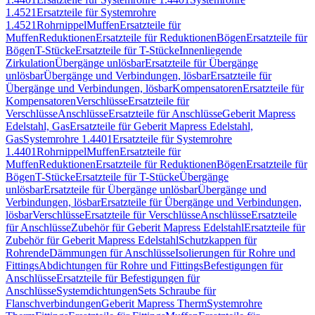
1.4521
Ersatzteile für Systemrohre
1.4521
Rohrnippel
Muffen
Ersatzteile für
Muffen
Reduktionen
Ersatzteile für Reduktionen
Bögen
Ersatzteile für
Bögen
T-Stücke
Ersatzteile für T-Stücke
Innenliegende
Zirkulation
Übergänge unlösbar
Ersatzteile für Übergänge
unlösbar
Übergänge und Verbindungen, lösbar
Ersatzteile für
Übergänge und Verbindungen, lösbar
Kompensatoren
Ersatzteile für
Kompensatoren
Verschlüsse
Ersatzteile für
Verschlüsse
Anschlüsse
Ersatzteile für Anschlüsse
Geberit Mapress
Edelstahl, Gas
Ersatzteile für Geberit Mapress Edelstahl,
Gas
Systemrohre 1.4401
Ersatzteile für Systemrohre
1.4401
Rohrnippel
Muffen
Ersatzteile für
Muffen
Reduktionen
Ersatzteile für Reduktionen
Bögen
Ersatzteile für
Bögen
T-Stücke
Ersatzteile für T-Stücke
Übergänge
unlösbar
Ersatzteile für Übergänge unlösbar
Übergänge und
Verbindungen, lösbar
Ersatzteile für Übergänge und Verbindungen,
lösbar
Verschlüsse
Ersatzteile für Verschlüsse
Anschlüsse
Ersatzteile
für Anschlüsse
Zubehör für Geberit Mapress Edelstahl
Ersatzteile für
Zubehör für Geberit Mapress Edelstahl
Schutzkappen für
Rohrende
Dämmungen für Anschlüsse
Isolierungen für Rohre und
Fittings
Abdichtungen für Rohre und Fittings
Befestigungen für
Anschlüsse
Ersatzteile für Befestigungen für
Anschlüsse
Systemdichtungen
Sets Schraube für
Flanschverbindungen
Geberit Mapress Therm
Systemrohre