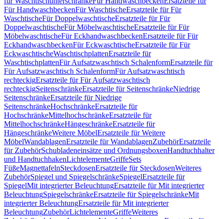
für Waschtischunterschränke
Für Handwaschbecken
Ersatzteile für
Für Handwaschbecken
Für Waschtische
Ersatzteile für Für
Waschtische
Für Doppelwaschtische
Ersatzteile für Für
Doppelwaschtische
Für Möbelwaschtische
Ersatzteile für Für
Möbelwaschtische
Für Eckhandwaschbecken
Ersatzteile für Für
Eckhandwaschbecken
Für Eckwaschtische
Ersatzteile für Für
Eckwaschtische
Waschtischplatten
Ersatzteile für
Waschtischplatten
Für Aufsatzwaschtisch Schalenform
Ersatzteile für
Für Aufsatzwaschtisch Schalenform
Für Aufsatzwaschtisch
rechteckig
Ersatzteile für Für Aufsatzwaschtisch
rechteckig
Seitenschränke
Ersatzteile für Seitenschränke
Niedrige
Seitenschränke
Ersatzteile für Niedrige
Seitenschränke
Hochschränke
Ersatzteile für
Hochschränke
Mittelhochschränke
Ersatzteile für
Mittelhochschränke
Hängeschränke
Ersatzteile für
Hängeschränke
Weitere Möbel
Ersatzteile für Weitere
Möbel
Wandablagen
Ersatzteile für Wandablagen
Zubehör
Ersatzteile
für Zubehör
Schubladeneinsätze und Ordnungsboxen
Handtuchhalter
und Handtuchhaken
Lichtelemente
Griffe
Sets
Füße
Magnettafeln
Steckdosen
Ersatzteile für Steckdosen
Weiteres
Zubehör
Spiegel und Spiegelschränke
Spiegel
Ersatzteile für
Spiegel
Mit integrierter Beleuchtung
Ersatzteile für Mit integrierter
Beleuchtung
Spiegelschränke
Ersatzteile für Spiegelschränke
Mit
integrierter Beleuchtung
Ersatzteile für Mit integrierter
Beleuchtung
Zubehör
Lichtelemente
Griffe
Weiteres