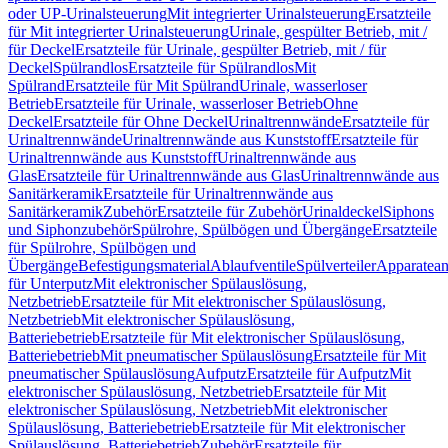
oder UP-Urinalsteuerung
Mit integrierter Urinalsteuerung
Ersatzteile
für Mit integrierter Urinalsteuerung
Urinale, gespülter Betrieb, mit /
für Deckel
Ersatzteile für Urinale, gespülter Betrieb, mit / für
Deckel
Spülrandlos
Ersatzteile für Spülrandlos
Mit
Spülrand
Ersatzteile für Mit Spülrand
Urinale, wasserloser
Betrieb
Ersatzteile für Urinale, wasserloser Betrieb
Ohne
Deckel
Ersatzteile für Ohne Deckel
Urinaltrennwände
Ersatzteile für
Urinaltrennwände
Urinaltrennwände aus Kunststoff
Ersatzteile für
Urinaltrennwände aus Kunststoff
Urinaltrennwände aus
Glas
Ersatzteile für Urinaltrennwände aus Glas
Urinaltrennwände aus
Sanitärkeramik
Ersatzteile für Urinaltrennwände aus
Sanitärkeramik
Zubehör
Ersatzteile für Zubehör
Urinaldeckel
Siphons
und Siphonzubehör
Spülrohre, Spülbögen und Übergänge
Ersatzteile
für Spülrohre, Spülbögen und
Übergänge
Befestigungsmaterial
Ablaufventile
Spülverteiler
Apparatean
für Unterputz
Mit elektronischer Spülauslösung,
Netzbetrieb
Ersatzteile für Mit elektronischer Spülauslösung,
Netzbetrieb
Mit elektronischer Spülauslösung,
Batteriebetrieb
Ersatzteile für Mit elektronischer Spülauslösung,
Batteriebetrieb
Mit pneumatischer Spülauslösung
Ersatzteile für Mit
pneumatischer Spülauslösung
Aufputz
Ersatzteile für Aufputz
Mit
elektronischer Spülauslösung, Netzbetrieb
Ersatzteile für Mit
elektronischer Spülauslösung, Netzbetrieb
Mit elektronischer
Spülauslösung, Batteriebetrieb
Ersatzteile für Mit elektronischer
Spülauslösung, Batteriebetrieb
Zubehör
Ersatzteile für