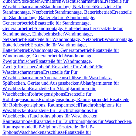
Zubehör
Steckdosen
Armaturen
Waschtischarmaturen
Ersatzteile für
Waschtischarmaturen
Standmontage, Netzbetrieb
Ersatzteile für
Standmontage, Netzbetrieb
Standmontage, Batteriebetrieb
Ersatzteile
für Standmontage, Batteriebetrieb
Standmontage,
Generatorbetrieb
Ersatzteile für Standmontage,
Generatorbetrieb
Standmontage, Einhebelmischer
Ersatzteile für
Standmontage, Einhebelmischer
Wandmontage,
Netzbetrieb
Ersatzteile für Wandmontage, Netzbetrieb
Wandmontage,
Batteriebetrieb
Ersatzteile für Wandmontage,
Batteriebetrieb
Wandmontage, Generatorbetrieb
Ersatzteile für
Wandmontage, Generatorbetrieb
Wandmontage,
Zweigriffmischer
Ersatzteile für Wandmontage,
Zweigriffmischer
Zubehör
Ersatzteile für Zubehör
Für
Waschtischarmaturen
Ersatzteile für Für
Waschtischarmaturen
Apparateanschlüsse für Waschplatz,
Spülbecken, Geräte und Ausgussbecken
Ablaufgarnituren für
Waschbecken
Ersatzteile für Ablaufgarnituren für
Waschbecken
Rohrbogensiphons
Ersatzteile für
Rohrbogensiphons
Rohrbogensiphons, Raumsparmodell
Ersatzteile
für Rohrbogensiphons, Raumsparmodell
Tauchrohrsiphons für
Waschbecken
Ersatzteile für Tauchrohrsiphons für
Waschbecken
Tauchrohrsiphons für Waschbecken,
Raumsparmodell
Ersatzteile für Tauchrohrsiphons für Waschbecken,
Raumsparmodell
UP-Siphons
Ersatzteile für UP-
Siphons
Waschbeckenanschlüsse
Ersatzteile für