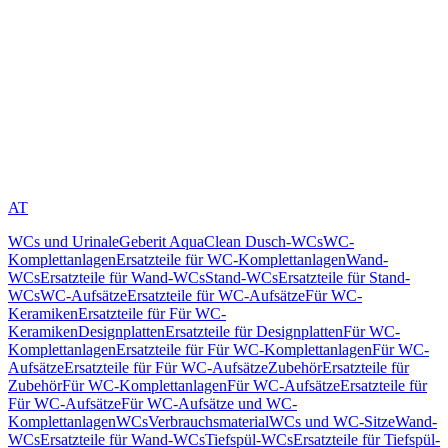
AT
WCs und Urinale
Geberit AquaClean Dusch-WCs
WC-
Komplettanlagen
Ersatzteile für WC-Komplettanlagen
Wand-
WCs
Ersatzteile für Wand-WCs
Stand-WCs
Ersatzteile für Stand-
WCs
WC-Aufsätze
Ersatzteile für WC-Aufsätze
Für WC-
Keramiken
Ersatzteile für Für WC-
Keramiken
Designplatten
Ersatzteile für Designplatten
Für WC-
Komplettanlagen
Ersatzteile für Für WC-Komplettanlagen
Für WC-
Aufsätze
Ersatzteile für Für WC-Aufsätze
Zubehör
Ersatzteile für
Zubehör
Für WC-Komplettanlagen
Für WC-Aufsätze
Ersatzteile für
Für WC-Aufsätze
Für WC-Aufsätze und WC-
Komplettanlagen
WCs
Verbrauchsmaterial
WCs und WC-Sitze
Wand-
WCs
Ersatzteile für Wand-WCs
Tiefspül-WCs
Ersatzteile für Tiefspül-