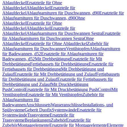
Ablaufdeckel
Ersatzteile für Ohne
Ablaufdeckel
Ablaufdeckel
Ersatzteile für
Ablaufdeckel
Ablaufgarnituren für Duschwannen, d90
Ersatzteile für
Ablaufgarnituren für Duschwannen, d90
Ohne
Ablaufdeckel
Ersatzteile für Ohne
Ablaufdeckel
Ablaufdeckel
Ersatzteile für
Ablaufdeckel
Ablaufgarnituren für Duschwannen Sestra
Ersatzteile
für Ablaufgarnituren für Duschwannen Sestra
Ohne
Ablaufdeckel
Ersatzteile für Ohne Ablaufdeckel
Zubehör für
Ablaufgarnituren für Duschwannen
Ventilstopfen
Ablaufgarnituren
für Badewannen, d52
Ersatzteile für Ablaufgarnituren für
Badewannen, d52
Mit Drehbetätigung
Ersatzteile für Mit
Drehbetätigung
Fertigbausets für Drehbetätigung
Ersatzteile für
Fertigbausets für Drehbetätigung
Mit Drehbetätigung und
Zulauf
Ersatzteile für Mit Drehbetätigung und Zulauf
Fertigbausets
für Drehbetätigung und Zulauf
Ersatzteile für Fertigbausets für
Drehbetätigung und Zulauf
Mit Druckbetätigung
PushControl
Ersatzteile für Mit Druckbetätigung PushControl
Mit
Ventilstopfen
Ersatzteile für Mit Ventilstopfen
Zubehör für
Ablaufgarnituren für
Badewannen
Anschlusssets
Wasseranschlüsse
Installations- und
Spülsysteme
Geberit Duofix
Systemwände
Ersatzteile für
Systemwände
Tragsysteme
Ersatzteile für
Tragsysteme
Beplankungen
Zubehör
Ersatzteile für
Zubehör
Montageelemente
Ersatzteile für Montageelemente
Elemente