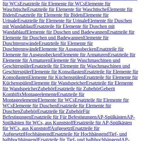
für WCs
Ersatzteile für Elemente für WCs
Elemente für
Waschtische
Ersatzteile für Elemente für Waschtische
Elemente für
Bidets
Ersatzteile für Elemente für Bidets
Elemente für
Urinale
Ersatzteile für Elemente für Urinale
Elemente für Duschen
mit Wandablauf
Ersatzteile für Elemente für Duschen mit
Wandablauf
Elemente für Duschen und Badewannen
Ersatzteile für
Elemente für Duschen und Badewannen
Elemente für
Duschtrennwände
Ersatzteile für Elemente für
Duschtrennwände
Elemente für Ausgussbecken
Ersatzteile für
Elemente für Ausgussbecken
Elemente für Armaturen
Ersatzteile für
Elemente für Armaturen
Elemente für Waschmaschinen und
Geschirrspüler
Ersatzteile für Elemente für Waschmaschinen und
Geschirrspüler
Elemente für Konsollasten
Ersatzteile für Elemente für
Konsollasten
Elemente für Küchenspülen
Ersatzteile für Elemente für
Küchenspülen
Elemente für Wandspeicher
Ersatzteile für Elemente
für Wandspeicher
Zubehör
Ersatzteile für Zubehör
Geberit
Kombifix
Montageelemente
Ersatzteile für
Montageelemente
Elemente für WCs
Ersatzteile für Elemente für
WCs
Elemente für Duschen
Ersatzteile für Elemente für
Duschen
Zubehör
Ersatzteile für Zubehör
Für
Befestigungen
Ersatzteile für Für Befestigungen
AP-Spülkästen
AP-
Spülkästen für WCs, aus Kunststoff
Ersatzteile für AP-Spülkästen
für WCs, aus Kunststoff
Aufgesetzt
Ersatzteile für
Aufgesetzt
Hochhängend
Ersatzteile für Hochhängend
Tief- und
halbhochhängend
Ersatzteile für Tief- und halbhochhängend
AP-