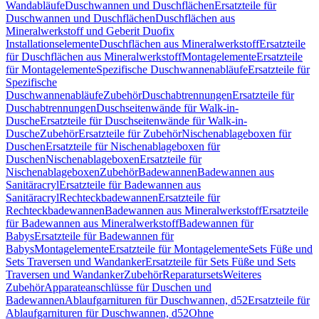
Wandabläufe
Duschwannen und Duschflächen
Ersatzteile für
Duschwannen und Duschflächen
Duschflächen aus
Mineralwerkstoff und Geberit Duofix
Installationselemente
Duschflächen aus Mineralwerkstoff
Ersatzteile
für Duschflächen aus Mineralwerkstoff
Montagelemente
Ersatzteile
für Montagelemente
Spezifische Duschwannenabläufe
Ersatzteile für
Spezifische
Duschwannenabläufe
Zubehör
Duschabtrennungen
Ersatzteile für
Duschabtrennungen
Duschseitenwände für Walk-in-
Dusche
Ersatzteile für Duschseitenwände für Walk-in-
Dusche
Zubehör
Ersatzteile für Zubehör
Nischenablageboxen für
Duschen
Ersatzteile für Nischenablageboxen für
Duschen
Nischenablageboxen
Ersatzteile für
Nischenablageboxen
Zubehör
Badewannen
Badewannen aus
Sanitäracryl
Ersatzteile für Badewannen aus
Sanitäracryl
Rechteckbadewannen
Ersatzteile für
Rechteckbadewannen
Badewannen aus Mineralwerkstoff
Ersatzteile
für Badewannen aus Mineralwerkstoff
Badewannen für
Babys
Ersatzteile für Badewannen für
Babys
Montagelemente
Ersatzteile für Montagelemente
Sets Füße und
Sets Traversen und Wandanker
Ersatzteile für Sets Füße und Sets
Traversen und Wandanker
Zubehör
Reparatursets
Weiteres
Zubehör
Apparateanschlüsse für Duschen und
Badewannen
Ablaufgarnituren für Duschwannen, d52
Ersatzteile für
Ablaufgarnituren für Duschwannen, d52
Ohne