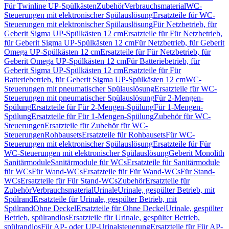
Für Twinline UP-Spülkästen
Zubehör
Verbrauchsmaterial
WC-
Steuerungen mit elektronischer Spülauslösung
Ersatzteile für WC-
Steuerungen mit elektronischer Spülauslösung
Für Netzbetrieb, für
Geberit Sigma UP-Spülkästen 12 cm
Ersatzteile für Für Netzbetrieb,
für Geberit Sigma UP-Spülkästen 12 cm
Für Netzbetrieb, für Geberit
Omega UP-Spülkästen 12 cm
Ersatzteile für Für Netzbetrieb, für
Geberit Omega UP-Spülkästen 12 cm
Für Batteriebetrieb, für
Geberit Sigma UP-Spülkästen 12 cm
Ersatzteile für Für
Batteriebetrieb, für Geberit Sigma UP-Spülkästen 12 cm
WC-
Steuerungen mit pneumatischer Spülauslösung
Ersatzteile für WC-
Steuerungen mit pneumatischer Spülauslösung
Für 2-Mengen-
Spülung
Ersatzteile für Für 2-Mengen-Spülung
Für 1-Mengen-
Spülung
Ersatzteile für Für 1-Mengen-Spülung
Zubehör für WC-
Steuerungen
Ersatzteile für Zubehör für WC-
Steuerungen
Rohbausets
Ersatzteile für Rohbausets
Für WC-
Steuerungen mit elektronischer Spülauslösung
Ersatzteile für Für
WC-Steuerungen mit elektronischer Spülauslösung
Geberit Monolith
Sanitärmodule
Sanitärmodule für WCs
Ersatzteile für Sanitärmodule
für WCs
Für Wand-WCs
Ersatzteile für Für Wand-WCs
Für Stand-
WCs
Ersatzteile für Für Stand-WCs
Zubehör
Ersatzteile für
Zubehör
Verbrauchsmaterial
Urinale
Urinale, gespülter Betrieb, mit
Spülrand
Ersatzteile für Urinale, gespülter Betrieb, mit
Spülrand
Ohne Deckel
Ersatzteile für Ohne Deckel
Urinale, gespülter
Betrieb, spülrandlos
Ersatzteile für Urinale, gespülter Betrieb,
spülrandlos
Für AP- oder UP-Urinalsteuerung
Ersatzteile für Für AP-