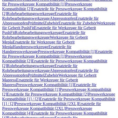
für Presswerkzeuge Kompatibilität [1]
Presswerkzeuge
Kompatibilität [2]
Ersatzteile für Presswerkzeuge Kompatibilität
[2]
Rohrbearbeitungswerkzeuge
Ersatzteile für
Rohrbearbeitungswerkzeuge
Abpressstopfen
Ersatzteile für
Abpressstopfen
Prüfmittel
Zubehör
Ersatzteile für Zubehör
Werkzeuge
für Geberit PushFit
Ersatzteile für Werkzeuge für Geberit
PushFit
Rohrbearbeitungswerkzeuge
Ersatzteile für
Rohrbearbeitungswerkzeuge
Werkzeuge für Geberit
Mepla
Ersatzteile für Werkzeuge für Geberit
Mepla
Handpresswerkzeuge
Ersatzteile für
Handpresswerkzeuge
Presswerkzeuge Kompatibilität [1]
Ersatzteile
für Presswerkzeuge Kompatibilität [1]
Presswerkzeuge
Kompatibilität [2]
Ersatzteile für Presswerkzeuge Kompatibilität
[2]
Rohrbearbeitungswerkzeuge
Ersatzteile für
Rohrbearbeitungswerkzeuge
Abpressstopfen
Ersatzteile für
Abpressstopfen
Prüfmittel
Zubehör
Werkzeuge für Geberit
Mapress
Ersatzteile für Werkzeuge für Geberit
Mapress
Presswerkzeuge Kompatibilität [1]
Ersatzteile für
Presswerkzeuge Kompatibilität [1]
Presswerkzeuge Kompatibilität
[2]
Ersatzteile für Presswerkzeuge Kompatibilität [2]
Presswerkzeuge
Kompatibilität [1] / [2]
Ersatzteile für Presswerkzeuge Kompatibilität
[1] / [2]
Presswerkzeuge Kompatibilität [2XL]
Ersatzteile für
Presswerkzeuge Kompatibilität [2XL]
Presswerkzeuge
Kompatibilität [4]
Ersatzteile für Presswerkzeuge Kompatibilität
[4]
Rohrbearbeitungswerkzeuge
Ersatzteile für