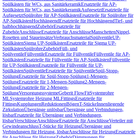
Spülkästen für WCs, aus Sanitärkeramik
Ersatzteile für AP-
Spülkästen für WCs, aus Sanitärkeramik
Aufgesetzt
Ersatzteile für
Aufgesetzt
Spülrohre für AP-Spülkästen
Ersatzteile für Spülrohre für
AP-Spülkästen
Hochhängend
Ersatzteile für Hochhängend
Tief- und
halbhochhängend
Zubehör
Ersatzteile für
Zubehör
Anschlüsse
Ersatzteile für Anschlüsse
Manschetten
Nippel,
Rosetten und Staueinsätze
Verbrauchsmaterial
Spülventile
UP-
Spülkästen
Sigma UP-Spülkästen
Ersatzteile für Sigma UP-
Spülkästen
Spülrohre
Zubehör
Füll- und
Spülventile
Füllventile
Ersatzteile für Füllventile
Füllventile für AP-
Spülkästen
Ersatzteile für Füllventile für AP-Spülkästen
Füllventile
für UP-Spülkästen
Ersatzteile für Füllventile für UP-
Spülkästen
Spülventile
Ersatzteile für Spülventile
Spül-Stopp-
Spülung
Ersatzteile für Spül-Stopp-Spülung
1-Mengen-
Spülung
Ersatzteile für 1-Mengen-Spülung
2-Mengen-
Spülung
Ersatzteile für 2-Mengen-
Spülung
Versorgungssysteme
Geberit FlowFit
Systemrohre
ML
Systemrohre Heizung ML
Fittings
Ersatzteile für
Fittings
Kupplungen
Reduktionen
Bögen
T-Stücke
Innenliegende
Zirkulation
Übergänge unlösbar
Übergänge und Verbindungen,
lösbar
Ersatzteile für Übergänge und Verbindungen,
lösbar
Verschlüsse
Anschlüsse
Ersatzteile für Anschlüsse
Verteiler mit
Gewindeanschluss
T-Stücke für Heizung
Übergänge und
Verbindungen für Heizung, lösbar
Anschlüsse für Heizung
Ersatzteile
für Anschlüsse für Heizung
Zubehör
Dämmungen für