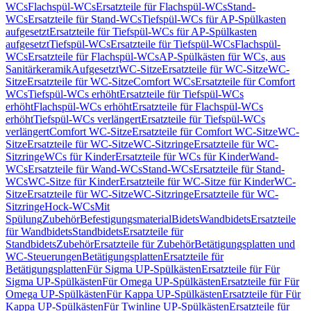
WCs
Flachspül-WCs
Ersatzteile für Flachspül-WCs
Stand-
WCs
Ersatzteile für Stand-WCs
Tiefspül-WCs für AP-Spülkasten
aufgesetzt
Ersatzteile für Tiefspül-WCs für AP-Spülkasten
aufgesetzt
Tiefspül-WCs
Ersatzteile für Tiefspül-WCs
Flachspül-
WCs
Ersatzteile für Flachspül-WCs
AP-Spülkästen für WCs, aus
Sanitärkeramik
Aufgesetzt
WC-Sitze
Ersatzteile für WC-Sitze
WC-
Sitze
Ersatzteile für WC-Sitze
Comfort WCs
Ersatzteile für Comfort
WCs
Tiefspül-WCs erhöht
Ersatzteile für Tiefspül-WCs
erhöht
Flachspül-WCs erhöht
Ersatzteile für Flachspül-WCs
erhöht
Tiefspül-WCs verlängert
Ersatzteile für Tiefspül-WCs
verlängert
Comfort WC-Sitze
Ersatzteile für Comfort WC-Sitze
WC-
Sitze
Ersatzteile für WC-Sitze
WC-Sitzringe
Ersatzteile für WC-
Sitzringe
WCs für Kinder
Ersatzteile für WCs für Kinder
Wand-
WCs
Ersatzteile für Wand-WCs
Stand-WCs
Ersatzteile für Stand-
WCs
WC-Sitze für Kinder
Ersatzteile für WC-Sitze für Kinder
WC-
Sitze
Ersatzteile für WC-Sitze
WC-Sitzringe
Ersatzteile für WC-
Sitzringe
Hock-WCs
Mit
Spülung
Zubehör
Befestigungsmaterial
Bidets
Wandbidets
Ersatzteile
für Wandbidets
Standbidets
Ersatzteile für
Standbidets
Zubehör
Ersatzteile für Zubehör
Betätigungsplatten und
WC-Steuerungen
Betätigungsplatten
Ersatzteile für
Betätigungsplatten
Für Sigma UP-Spülkästen
Ersatzteile für Für
Sigma UP-Spülkästen
Für Omega UP-Spülkästen
Ersatzteile für Für
Omega UP-Spülkästen
Für Kappa UP-Spülkästen
Ersatzteile für Für
Kappa UP-Spülkästen
Für Twinline UP-Spülkästen
Ersatzteile für