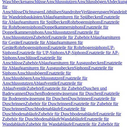
Waschbeckenanschlüsse
Anschlussstutzen
Anschlussbögen
Abdeckung
für
Anschlüsse
Dichtungen
Löthülsen
Standrohre
Verlängerungen
Wandeinb
für Wandeinbaukästen
Ablaufgarnituren für Spülbecken
Ersatzteile
für Ablaufgarnituren für Spülbecken
Rohrbogensiphons
Ersatzteile
für Rohrbogensiphons
Doppelkammersiphons
Ersatzteile für
Doppelkammersiphons
Anschlussstutzen
Ersatzteile für
Anschlussstutzen
Zubehör
Ersatzteile für Zubehör
Ablaufgarnituren
für Geräte
Ersatzteile für Ablaufgarnituren für
Geräte
Rohrbogensiphons
Ersatzteile für Rohrbogensiphons
UP-
Siphons
Ersatzteile für UP-Siphons
AP-Siphons
Ersatzteile für AP-
Siphons
Anschlüsse
Ersatzteile für
Anschlüsse
Zubehör
Ablaufgarnituren für Ausgussbecken
Ersatzteile
für Ablaufgarnituren für Ausgussbecken
Siphons
Ersatzteile für
Siphons
Anschlussbögen
Ersatzteile für
Anschlussbögen
Anschlussstutzen
Ersatzteile für
Anschlussstutzen
Ablaufventile
Ersatzteile für
Ablaufventile
Zubehör
Ersatzteile für Zubehör
Duschen und
Badewannen
Duschen
Bodenentwässerung für Duschen
Ersatzteile
für Bodenentwässerung für Duschen
Duschrinnen
Ersatzteile für
Duschrinnen
Zubehör für Duschrinnen
Ersatzteile für Zubehör für
Duschrinnen
Duschbodenabläufe
Ersatzteile für
Duschbodenabläufe
Zubehör für Duschbodenabläufe
Ersatzteile für
Zubehör für Duschbodenabläufe
Wandabläufe
Ersatzteile für
Wandabläufe
Zubehör für Wandabläufe
Ersatzteile für Zubehör für