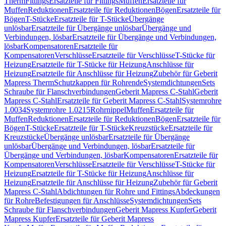
Therm
Fittings
Ersatzteile für Fittings
Muffen
Ersatzteile für
Muffen
Reduktionen
Ersatzteile für Reduktionen
Bögen
Ersatzteile für
Bögen
T-Stücke
Ersatzteile für T-Stücke
Übergänge
unlösbar
Ersatzteile für Übergänge unlösbar
Übergänge und
Verbindungen, lösbar
Ersatzteile für Übergänge und Verbindungen,
lösbar
Kompensatoren
Ersatzteile für
Kompensatoren
Verschlüsse
Ersatzteile für Verschlüsse
T-Stücke für
Heizung
Ersatzteile für T-Stücke für Heizung
Anschlüsse für
Heizung
Ersatzteile für Anschlüsse für Heizung
Zubehör für Geberit
Mapress Therm
Schutzkappen für Rohrende
Systemdichtungen
Sets
Schraube für Flanschverbindungen
Geberit Mapress C-Stahl
Geberit
Mapress C-Stahl
Ersatzteile für Geberit Mapress C-Stahl
Systemrohre
1.0034
Systemrohre 1.0215
Rohrnippel
Muffen
Ersatzteile für
Muffen
Reduktionen
Ersatzteile für Reduktionen
Bögen
Ersatzteile für
Bögen
T-Stücke
Ersatzteile für T-Stücke
Kreuzstücke
Ersatzteile für
Kreuzstücke
Übergänge unlösbar
Ersatzteile für Übergänge
unlösbar
Übergänge und Verbindungen, lösbar
Ersatzteile für
Übergänge und Verbindungen, lösbar
Kompensatoren
Ersatzteile für
Kompensatoren
Verschlüsse
Ersatzteile für Verschlüsse
T-Stücke für
Heizung
Ersatzteile für T-Stücke für Heizung
Anschlüsse für
Heizung
Ersatzteile für Anschlüsse für Heizung
Zubehör für Geberit
Mapress C-Stahl
Abdichtungen für Rohre und Fittings
Abdeckungen
für Rohre
Befestigungen für Anschlüsse
Systemdichtungen
Sets
Schraube für Flanschverbindungen
Geberit Mapress Kupfer
Geberit
Mapress Kupfer
Ersatzteile für Geberit Mapress