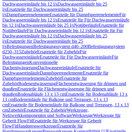
Dachwassereinläufe bis 12 l/s
Dachwassereinläufe bis 25
l/s
Ersatzteile für Dachwassereinläufe bis 25
l/s
Dampfsperrenelemente
Ersatzteile für Dampfsperrenelemente
Für
Dachwassereinläufe bis 12 l/s
Ersatzteile für Für Dachwassereinläufe
bis 12 l/s
Dachwassereinläufe bis 25 l/s
Notüberläufe
Ersatzteile für
Notüberläufe
Für Dachwassereinläufe bis 12 l/s
Ersatzteile für Für
Dachwassereinläufe bis 12 l/s
Dachwassereinläufe bis 25
l/s
Ersatzteile für Dachwassereinläufe bis 25
l/s
Befestigungen
Befestigungssystem d40–200
Befestigungssystem
d250–315
Zubehör
Ersatzteile für Zubehör
Für
Dachwassereinläufe
Ersatzteile für Für Dachwassereinläufe
Für
Befestigungen
Konventionelle
Dachentwässerung
Dachwassereinläufe
Ersatzteile für
Dachwassereinläufe
Dampfsperrenelemente
Ersatzteile für
Dampfsperrenelemente
Zubehör
Ersatzteile für
Zubehör
Bodenentwässerung
Flächenentwässerung für drinnen und
draußen
Ersatzteile für Flächenentwässerung für drinnen und
draußen
Bodenabläufe 13 x 13 cm
Ersatzteile für Bodenabläufe 13 x
13 cm
Bodeneinläufe für Balkone und Terrassen, 13 x 13
cm
Ersatzteile für Bodeneinläufe für Balkone und Terrassen, 13 x 13
cm
Zubehör
Ersatzteile für Zubehör
Werkzeuge,
Netzwerkkomponenten und Software
Werkzeuge
Werkzeuge für
Geberit FlowFit
Ersatzteile für Werkzeuge für Geberit
FlowFit
Handpresswerkzeuge
Ersatzteile für
Handpresswerkzeuge
Presswerkzeuge Kompatibilität [1]
Ersatzteile