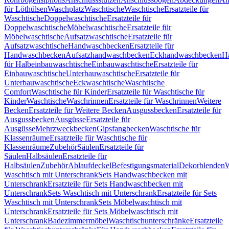
für Löthülsen
Waschplatz
Waschtische
Waschtische
Ersatzteile für
Waschtische
Doppelwaschtische
Ersatzteile für
Doppelwaschtische
Möbelwaschtische
Ersatzteile für
Möbelwaschtische
Aufsatzwaschtische
Ersatzteile für
Aufsatzwaschtische
Handwaschbecken
Ersatzteile für
Handwaschbecken
Aufsatzhandwaschbecken
Eckhandwaschbecken
H
für Halbeinbauwaschtische
Einbauwaschtische
Ersatzteile für
Einbauwaschtische
Unterbauwaschtische
Ersatzteile für
Unterbauwaschtische
Eckwaschtische
Waschtische
Comfort
Waschtische für Kinder
Ersatzteile für Waschtische für
Kinder
Waschtische
Waschrinnen
Ersatzteile für Waschrinnen
Weitere
Becken
Ersatzteile für Weitere Becken
Ausgussbecken
Ersatzteile für
Ausgussbecken
Ausgüsse
Ersatzteile für
Ausgüsse
Mehrzweckbecken
Gipsfangbecken
Waschtische für
Klassenräume
Ersatzteile für Waschtische für
Klassenräume
Zubehör
Säulen
Ersatzteile für
Säulen
Halbsäulen
Ersatzteile für
Halbsäulen
Zubehör
Ablaufdeckel
Befestigungsmaterial
Dekorblenden
W
Waschtisch mit Unterschrank
Sets Handwaschbecken mit
Unterschrank
Ersatzteile für Sets Handwaschbecken mit
Unterschrank
Sets Waschtisch mit Unterschrank
Ersatzteile für Sets
Waschtisch mit Unterschrank
Sets Möbelwaschtisch mit
Unterschrank
Ersatzteile für Sets Möbelwaschtisch mit
Unterschrank
Badezimmermöbel
Waschtischunterschränke
Ersatzteile