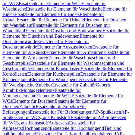
für WCs
Ersatzteile für Elemente für WCs
Elemente für
Waschtische
Ersatzteile für Elemente für Waschtische
Elemente für
Bidets
Ersatzteile für Elemente für Bidets
Elemente für
Urinale
Ersatzteile für Elemente für Urinale
Elemente für Duschen
mit Wandablauf
Ersatzteile für Elemente für Duschen mit
Wandablauf
Elemente für Duschen und Badewannen
Ersatzteile für
Elemente für Duschen und Badewannen
Elemente für
Duschtrennwände
Ersatzteile für Elemente für
Duschtrennwände
Elemente für Ausgussbecken
Ersatzteile für
Elemente für Ausgussbecken
Elemente für Armaturen
Ersatzteile für
Elemente für Armaturen
Elemente für Waschmaschinen und
Geschirrspüler
Ersatzteile für Elemente für Waschmaschinen und
Geschirrspüler
Elemente für Konsollasten
Ersatzteile für Elemente für
Konsollasten
Elemente für Küchenspülen
Ersatzteile für Elemente für
Küchenspülen
Elemente für Wandspeicher
Ersatzteile für Elemente
für Wandspeicher
Zubehör
Ersatzteile für Zubehör
Geberit
Kombifix
Montageelemente
Ersatzteile für
Montageelemente
Elemente für WCs
Ersatzteile für Elemente für
WCs
Elemente für Duschen
Ersatzteile für Elemente für
Duschen
Zubehör
Ersatzteile für Zubehör
Für
Befestigungen
Ersatzteile für Für Befestigungen
AP-Spülkästen
AP-
Spülkästen für WCs, aus Kunststoff
Ersatzteile für AP-Spülkästen
für WCs, aus Kunststoff
Aufgesetzt
Ersatzteile für
Aufgesetzt
Hochhängend
Ersatzteile für Hochhängend
Tief- und
halbhochhängend
Ersatzteile für Tief- und halbhochhängend
AP-