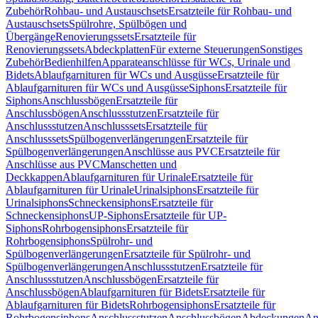
Zubehör
Rohbau- und Austauschsets
Ersatzteile für Rohbau- und
Austauschsets
Spülrohre, Spülbögen und
Übergänge
Renovierungssets
Ersatzteile für
Renovierungssets
Abdeckplatten
Für externe Steuerungen
Sonstiges
Zubehör
Bedienhilfen
Apparateanschlüsse für WCs, Urinale und
Bidets
Ablaufgarnituren für WCs und Ausgüsse
Ersatzteile für
Ablaufgarnituren für WCs und Ausgüsse
Siphons
Ersatzteile für
Siphons
Anschlussbögen
Ersatzteile für
Anschlussbögen
Anschlussstutzen
Ersatzteile für
Anschlussstutzen
Anschlusssets
Ersatzteile für
Anschlusssets
Spülbogenverlängerungen
Ersatzteile für
Spülbogenverlängerungen
Anschlüsse aus PVC
Ersatzteile für
Anschlüsse aus PVC
Manschetten und
Deckkappen
Ablaufgarnituren für Urinale
Ersatzteile für
Ablaufgarnituren für Urinale
Urinalsiphons
Ersatzteile für
Urinalsiphons
Schneckensiphons
Ersatzteile für
Schneckensiphons
UP-Siphons
Ersatzteile für UP-
Siphons
Rohrbogensiphons
Ersatzteile für
Rohrbogensiphons
Spülrohr- und
Spülbogenverlängerungen
Ersatzteile für Spülrohr- und
Spülbogenverlängerungen
Anschlussstutzen
Ersatzteile für
Anschlussstutzen
Anschlussbögen
Ersatzteile für
Anschlussbögen
Ablaufgarnituren für Bidets
Ersatzteile für
Ablaufgarnituren für Bidets
Rohrbogensiphons
Ersatzteile für
Rohrbogensiphons
Anschlussstutzen
Anschlussbögen
Abdeckungen
An