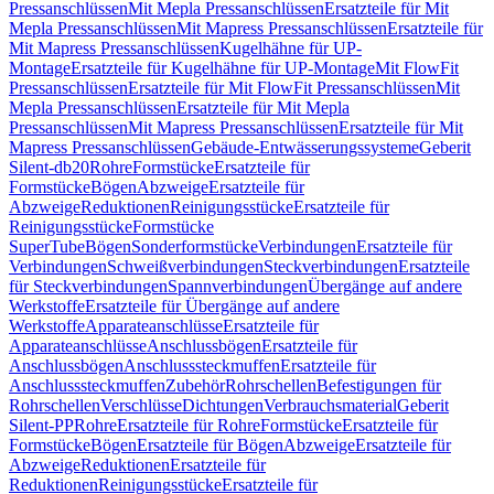
Pressanschlüssen
Mit Mepla Pressanschlüssen
Ersatzteile für Mit
Mepla Pressanschlüssen
Mit Mapress Pressanschlüssen
Ersatzteile für
Mit Mapress Pressanschlüssen
Kugelhähne für UP-
Montage
Ersatzteile für Kugelhähne für UP-Montage
Mit FlowFit
Pressanschlüssen
Ersatzteile für Mit FlowFit Pressanschlüssen
Mit
Mepla Pressanschlüssen
Ersatzteile für Mit Mepla
Pressanschlüssen
Mit Mapress Pressanschlüssen
Ersatzteile für Mit
Mapress Pressanschlüssen
Gebäude-Entwässerungssysteme
Geberit
Silent-db20
Rohre
Formstücke
Ersatzteile für
Formstücke
Bögen
Abzweige
Ersatzteile für
Abzweige
Reduktionen
Reinigungsstücke
Ersatzteile für
Reinigungsstücke
Formstücke
SuperTube
Bögen
Sonderformstücke
Verbindungen
Ersatzteile für
Verbindungen
Schweißverbindungen
Steckverbindungen
Ersatzteile
für Steckverbindungen
Spannverbindungen
Übergänge auf andere
Werkstoffe
Ersatzteile für Übergänge auf andere
Werkstoffe
Apparateanschlüsse
Ersatzteile für
Apparateanschlüsse
Anschlussbögen
Ersatzteile für
Anschlussbögen
Anschlusssteckmuffen
Ersatzteile für
Anschlusssteckmuffen
Zubehör
Rohrschellen
Befestigungen für
Rohrschellen
Verschlüsse
Dichtungen
Verbrauchsmaterial
Geberit
Silent-PP
Rohre
Ersatzteile für Rohre
Formstücke
Ersatzteile für
Formstücke
Bögen
Ersatzteile für Bögen
Abzweige
Ersatzteile für
Abzweige
Reduktionen
Ersatzteile für
Reduktionen
Reinigungsstücke
Ersatzteile für