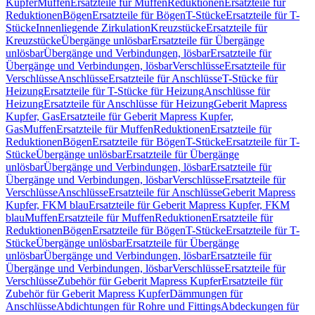
Kupfer
Muffen
Ersatzteile für Muffen
Reduktionen
Ersatzteile für
Reduktionen
Bögen
Ersatzteile für Bögen
T-Stücke
Ersatzteile für T-
Stücke
Innenliegende Zirkulation
Kreuzstücke
Ersatzteile für
Kreuzstücke
Übergänge unlösbar
Ersatzteile für Übergänge
unlösbar
Übergänge und Verbindungen, lösbar
Ersatzteile für
Übergänge und Verbindungen, lösbar
Verschlüsse
Ersatzteile für
Verschlüsse
Anschlüsse
Ersatzteile für Anschlüsse
T-Stücke für
Heizung
Ersatzteile für T-Stücke für Heizung
Anschlüsse für
Heizung
Ersatzteile für Anschlüsse für Heizung
Geberit Mapress
Kupfer, Gas
Ersatzteile für Geberit Mapress Kupfer,
Gas
Muffen
Ersatzteile für Muffen
Reduktionen
Ersatzteile für
Reduktionen
Bögen
Ersatzteile für Bögen
T-Stücke
Ersatzteile für T-
Stücke
Übergänge unlösbar
Ersatzteile für Übergänge
unlösbar
Übergänge und Verbindungen, lösbar
Ersatzteile für
Übergänge und Verbindungen, lösbar
Verschlüsse
Ersatzteile für
Verschlüsse
Anschlüsse
Ersatzteile für Anschlüsse
Geberit Mapress
Kupfer, FKM blau
Ersatzteile für Geberit Mapress Kupfer, FKM
blau
Muffen
Ersatzteile für Muffen
Reduktionen
Ersatzteile für
Reduktionen
Bögen
Ersatzteile für Bögen
T-Stücke
Ersatzteile für T-
Stücke
Übergänge unlösbar
Ersatzteile für Übergänge
unlösbar
Übergänge und Verbindungen, lösbar
Ersatzteile für
Übergänge und Verbindungen, lösbar
Verschlüsse
Ersatzteile für
Verschlüsse
Zubehör für Geberit Mapress Kupfer
Ersatzteile für
Zubehör für Geberit Mapress Kupfer
Dämmungen für
Anschlüsse
Abdichtungen für Rohre und Fittings
Abdeckungen für