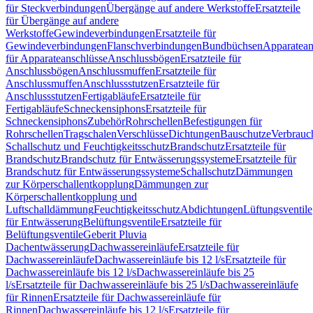
für Steckverbindungen
Übergänge auf andere Werkstoffe
Ersatzteile
für Übergänge auf andere
Werkstoffe
Gewindeverbindungen
Ersatzteile für
Gewindeverbindungen
Flanschverbindungen
Bundbüchsen
Apparatean
für Apparateanschlüsse
Anschlussbögen
Ersatzteile für
Anschlussbögen
Anschlussmuffen
Ersatzteile für
Anschlussmuffen
Anschlussstutzen
Ersatzteile für
Anschlussstutzen
Fertigabläufe
Ersatzteile für
Fertigabläufe
Schneckensiphons
Ersatzteile für
Schneckensiphons
Zubehör
Rohrschellen
Befestigungen für
Rohrschellen
Tragschalen
Verschlüsse
Dichtungen
Bauschutze
Verbrauc
Schallschutz und Feuchtigkeitsschutz
Brandschutz
Ersatzteile für
Brandschutz
Brandschutz für Entwässerungssysteme
Ersatzteile für
Brandschutz für Entwässerungssysteme
Schallschutz
Dämmungen
zur Körperschallentkopplung
Dämmungen zur
Körperschallentkopplung und
Luftschalldämmung
Feuchtigkeitsschutz
Abdichtungen
Lüftungsventile
für Entwässerung
Belüftungsventile
Ersatzteile für
Belüftungsventile
Geberit Pluvia
Dachentwässerung
Dachwassereinläufe
Ersatzteile für
Dachwassereinläufe
Dachwassereinläufe bis 12 l/s
Ersatzteile für
Dachwassereinläufe bis 12 l/s
Dachwassereinläufe bis 25
l/s
Ersatzteile für Dachwassereinläufe bis 25 l/s
Dachwassereinläufe
für Rinnen
Ersatzteile für Dachwassereinläufe für
Rinnen
Dachwassereinläufe bis 12 l/s
Ersatzteile für