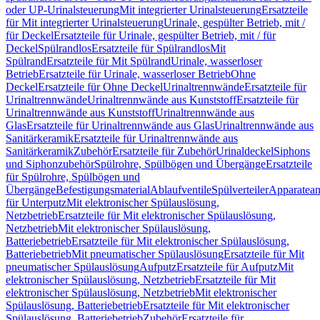
oder UP-Urinalsteuerung
Mit integrierter Urinalsteuerung
Ersatzteile
für Mit integrierter Urinalsteuerung
Urinale, gespülter Betrieb, mit /
für Deckel
Ersatzteile für Urinale, gespülter Betrieb, mit / für
Deckel
Spülrandlos
Ersatzteile für Spülrandlos
Mit
Spülrand
Ersatzteile für Mit Spülrand
Urinale, wasserloser
Betrieb
Ersatzteile für Urinale, wasserloser Betrieb
Ohne
Deckel
Ersatzteile für Ohne Deckel
Urinaltrennwände
Ersatzteile für
Urinaltrennwände
Urinaltrennwände aus Kunststoff
Ersatzteile für
Urinaltrennwände aus Kunststoff
Urinaltrennwände aus
Glas
Ersatzteile für Urinaltrennwände aus Glas
Urinaltrennwände aus
Sanitärkeramik
Ersatzteile für Urinaltrennwände aus
Sanitärkeramik
Zubehör
Ersatzteile für Zubehör
Urinaldeckel
Siphons
und Siphonzubehör
Spülrohre, Spülbögen und Übergänge
Ersatzteile
für Spülrohre, Spülbögen und
Übergänge
Befestigungsmaterial
Ablaufventile
Spülverteiler
Apparatean
für Unterputz
Mit elektronischer Spülauslösung,
Netzbetrieb
Ersatzteile für Mit elektronischer Spülauslösung,
Netzbetrieb
Mit elektronischer Spülauslösung,
Batteriebetrieb
Ersatzteile für Mit elektronischer Spülauslösung,
Batteriebetrieb
Mit pneumatischer Spülauslösung
Ersatzteile für Mit
pneumatischer Spülauslösung
Aufputz
Ersatzteile für Aufputz
Mit
elektronischer Spülauslösung, Netzbetrieb
Ersatzteile für Mit
elektronischer Spülauslösung, Netzbetrieb
Mit elektronischer
Spülauslösung, Batteriebetrieb
Ersatzteile für Mit elektronischer
Spülauslösung, Batteriebetrieb
Zubehör
Ersatzteile für