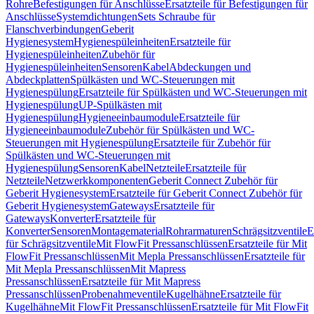
Rohre
Befestigungen für Anschlüsse
Ersatzteile für Befestigungen für
Anschlüsse
Systemdichtungen
Sets Schraube für
Flanschverbindungen
Geberit
Hygienesystem
Hygienespüleinheiten
Ersatzteile für
Hygienespüleinheiten
Zubehör für
Hygienespüleinheiten
Sensoren
Kabel
Abdeckungen und
Abdeckplatten
Spülkästen und WC-Steuerungen mit
Hygienespülung
Ersatzteile für Spülkästen und WC-Steuerungen mit
Hygienespülung
UP-Spülkästen mit
Hygienespülung
Hygieneeinbaumodule
Ersatzteile für
Hygieneeinbaumodule
Zubehör für Spülkästen und WC-
Steuerungen mit Hygienespülung
Ersatzteile für Zubehör für
Spülkästen und WC-Steuerungen mit
Hygienespülung
Sensoren
Kabel
Netzteile
Ersatzteile für
Netzteile
Netzwerkkomponenten
Geberit Connect Zubehör für
Geberit Hygienesystem
Ersatzteile für Geberit Connect Zubehör für
Geberit Hygienesystem
Gateways
Ersatzteile für
Gateways
Konverter
Ersatzteile für
Konverter
Sensoren
Montagematerial
Rohrarmaturen
Schrägsitzventile
E
für Schrägsitzventile
Mit FlowFit Pressanschlüssen
Ersatzteile für Mit
FlowFit Pressanschlüssen
Mit Mepla Pressanschlüssen
Ersatzteile für
Mit Mepla Pressanschlüssen
Mit Mapress
Pressanschlüssen
Ersatzteile für Mit Mapress
Pressanschlüssen
Probenahmeventile
Kugelhähne
Ersatzteile für
Kugelhähne
Mit FlowFit Pressanschlüssen
Ersatzteile für Mit FlowFit