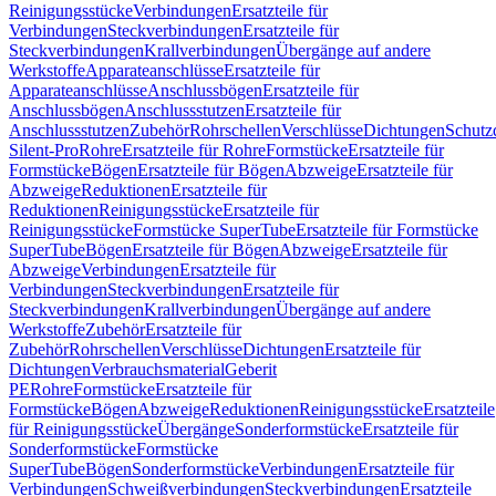
Reinigungsstücke
Verbindungen
Ersatzteile für
Verbindungen
Steckverbindungen
Ersatzteile für
Steckverbindungen
Krallverbindungen
Übergänge auf andere
Werkstoffe
Apparateanschlüsse
Ersatzteile für
Apparateanschlüsse
Anschlussbögen
Ersatzteile für
Anschlussbögen
Anschlussstutzen
Ersatzteile für
Anschlussstutzen
Zubehör
Rohrschellen
Verschlüsse
Dichtungen
Schutz
Silent-Pro
Rohre
Ersatzteile für Rohre
Formstücke
Ersatzteile für
Formstücke
Bögen
Ersatzteile für Bögen
Abzweige
Ersatzteile für
Abzweige
Reduktionen
Ersatzteile für
Reduktionen
Reinigungsstücke
Ersatzteile für
Reinigungsstücke
Formstücke SuperTube
Ersatzteile für Formstücke
SuperTube
Bögen
Ersatzteile für Bögen
Abzweige
Ersatzteile für
Abzweige
Verbindungen
Ersatzteile für
Verbindungen
Steckverbindungen
Ersatzteile für
Steckverbindungen
Krallverbindungen
Übergänge auf andere
Werkstoffe
Zubehör
Ersatzteile für
Zubehör
Rohrschellen
Verschlüsse
Dichtungen
Ersatzteile für
Dichtungen
Verbrauchsmaterial
Geberit
PE
Rohre
Formstücke
Ersatzteile für
Formstücke
Bögen
Abzweige
Reduktionen
Reinigungsstücke
Ersatzteile
für Reinigungsstücke
Übergänge
Sonderformstücke
Ersatzteile für
Sonderformstücke
Formstücke
SuperTube
Bögen
Sonderformstücke
Verbindungen
Ersatzteile für
Verbindungen
Schweißverbindungen
Steckverbindungen
Ersatzteile