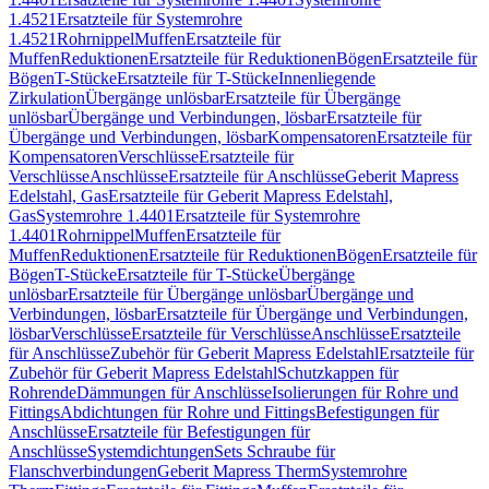
1.4521
Ersatzteile für Systemrohre
1.4521
Rohrnippel
Muffen
Ersatzteile für
Muffen
Reduktionen
Ersatzteile für Reduktionen
Bögen
Ersatzteile für
Bögen
T-Stücke
Ersatzteile für T-Stücke
Innenliegende
Zirkulation
Übergänge unlösbar
Ersatzteile für Übergänge
unlösbar
Übergänge und Verbindungen, lösbar
Ersatzteile für
Übergänge und Verbindungen, lösbar
Kompensatoren
Ersatzteile für
Kompensatoren
Verschlüsse
Ersatzteile für
Verschlüsse
Anschlüsse
Ersatzteile für Anschlüsse
Geberit Mapress
Edelstahl, Gas
Ersatzteile für Geberit Mapress Edelstahl,
Gas
Systemrohre 1.4401
Ersatzteile für Systemrohre
1.4401
Rohrnippel
Muffen
Ersatzteile für
Muffen
Reduktionen
Ersatzteile für Reduktionen
Bögen
Ersatzteile für
Bögen
T-Stücke
Ersatzteile für T-Stücke
Übergänge
unlösbar
Ersatzteile für Übergänge unlösbar
Übergänge und
Verbindungen, lösbar
Ersatzteile für Übergänge und Verbindungen,
lösbar
Verschlüsse
Ersatzteile für Verschlüsse
Anschlüsse
Ersatzteile
für Anschlüsse
Zubehör für Geberit Mapress Edelstahl
Ersatzteile für
Zubehör für Geberit Mapress Edelstahl
Schutzkappen für
Rohrende
Dämmungen für Anschlüsse
Isolierungen für Rohre und
Fittings
Abdichtungen für Rohre und Fittings
Befestigungen für
Anschlüsse
Ersatzteile für Befestigungen für
Anschlüsse
Systemdichtungen
Sets Schraube für
Flanschverbindungen
Geberit Mapress Therm
Systemrohre