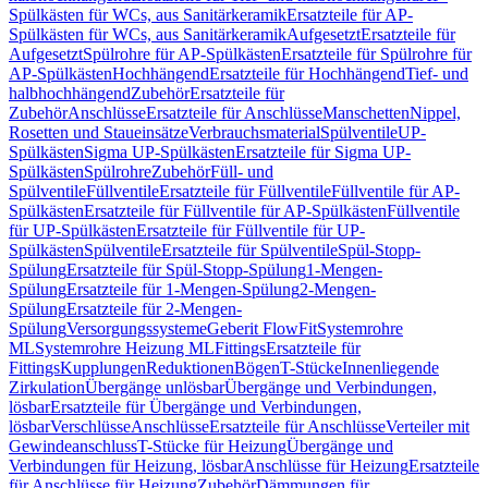
Spülkästen für WCs, aus Sanitärkeramik
Ersatzteile für AP-
Spülkästen für WCs, aus Sanitärkeramik
Aufgesetzt
Ersatzteile für
Aufgesetzt
Spülrohre für AP-Spülkästen
Ersatzteile für Spülrohre für
AP-Spülkästen
Hochhängend
Ersatzteile für Hochhängend
Tief- und
halbhochhängend
Zubehör
Ersatzteile für
Zubehör
Anschlüsse
Ersatzteile für Anschlüsse
Manschetten
Nippel,
Rosetten und Staueinsätze
Verbrauchsmaterial
Spülventile
UP-
Spülkästen
Sigma UP-Spülkästen
Ersatzteile für Sigma UP-
Spülkästen
Spülrohre
Zubehör
Füll- und
Spülventile
Füllventile
Ersatzteile für Füllventile
Füllventile für AP-
Spülkästen
Ersatzteile für Füllventile für AP-Spülkästen
Füllventile
für UP-Spülkästen
Ersatzteile für Füllventile für UP-
Spülkästen
Spülventile
Ersatzteile für Spülventile
Spül-Stopp-
Spülung
Ersatzteile für Spül-Stopp-Spülung
1-Mengen-
Spülung
Ersatzteile für 1-Mengen-Spülung
2-Mengen-
Spülung
Ersatzteile für 2-Mengen-
Spülung
Versorgungssysteme
Geberit FlowFit
Systemrohre
ML
Systemrohre Heizung ML
Fittings
Ersatzteile für
Fittings
Kupplungen
Reduktionen
Bögen
T-Stücke
Innenliegende
Zirkulation
Übergänge unlösbar
Übergänge und Verbindungen,
lösbar
Ersatzteile für Übergänge und Verbindungen,
lösbar
Verschlüsse
Anschlüsse
Ersatzteile für Anschlüsse
Verteiler mit
Gewindeanschluss
T-Stücke für Heizung
Übergänge und
Verbindungen für Heizung, lösbar
Anschlüsse für Heizung
Ersatzteile
für Anschlüsse für Heizung
Zubehör
Dämmungen für