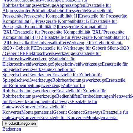
Rohrbearbeitungswerkzeuge
Abpressstopfen
Ersatzteile für
Abpressstopfen
Prüfmittel
Zubehör
Pressgeräte
Ersatzteile für
Pressgeräte
Pressgeräte Kompatibilität [1]
Ersatzteile für Pressgeräte
Kompatibilität [1]
Pressgeräte Kompatibilität [2]
Ersatzteile für
Pressgeräte Kompatibilität [2]
Pressgeräte Kompatibilität
[2XL]
Ersatzteile für Pressgeräte Kompatibilität [2XL]
Pressgeräte
Kompatibilität [4] / [2]
Ersatzteile für Pressgeräte Kompatibilität [4] /
[2]
Universalkoffer
Universalkoffer
Werkzeuge für Geberit Silent-
db20 / Geberit PE
Ersatzteile für Werkzeuge für Geberit Silent-db20
/ Geberit PE
Elektroschweißwerkzeuge
Ersatzteile für
Elektroschweißwerkzeuge
Zubehör für
Elektroschweißwerkzeuge
Spiegelschweißwerkzeuge
Ersatzteile für
Spiegelschweißwerkzeuge
Zubehör für
Spiegelschweißwerkzeuge
Ersatzteile für Zubehör für
Spiegelschweißwerkzeuge
Rohrbearbeitungswerkzeuge
Ersatzteile
für Rohrbearbeitungswerkzeuge
Zubehör für
Rohrbearbeitungswerkzeuge
Ersatzteile für Zubehör für
Rohrbearbeitungswerkzeuge
Bedienhilfen
Fernbedienungen
Netzwerk
für Netzwerkkomponenten
Gateways
Ersatzteile für
Gateways
Konverter
Ersatzteile für
Konverter
Montagematerial
Geberit Connect
Gateways
Ersatzteile für
Gateways
Konverter
Ersatzteile für Konverter
Montagematerial
Produktkategorien
Badserien