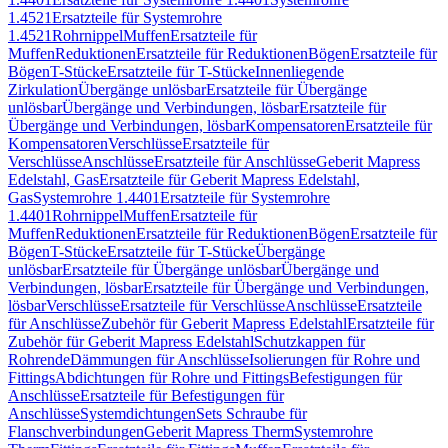
1.4521
Ersatzteile für Systemrohre
1.4521
Rohrnippel
Muffen
Ersatzteile für
Muffen
Reduktionen
Ersatzteile für Reduktionen
Bögen
Ersatzteile für
Bögen
T-Stücke
Ersatzteile für T-Stücke
Innenliegende
Zirkulation
Übergänge unlösbar
Ersatzteile für Übergänge
unlösbar
Übergänge und Verbindungen, lösbar
Ersatzteile für
Übergänge und Verbindungen, lösbar
Kompensatoren
Ersatzteile für
Kompensatoren
Verschlüsse
Ersatzteile für
Verschlüsse
Anschlüsse
Ersatzteile für Anschlüsse
Geberit Mapress
Edelstahl, Gas
Ersatzteile für Geberit Mapress Edelstahl,
Gas
Systemrohre 1.4401
Ersatzteile für Systemrohre
1.4401
Rohrnippel
Muffen
Ersatzteile für
Muffen
Reduktionen
Ersatzteile für Reduktionen
Bögen
Ersatzteile für
Bögen
T-Stücke
Ersatzteile für T-Stücke
Übergänge
unlösbar
Ersatzteile für Übergänge unlösbar
Übergänge und
Verbindungen, lösbar
Ersatzteile für Übergänge und Verbindungen,
lösbar
Verschlüsse
Ersatzteile für Verschlüsse
Anschlüsse
Ersatzteile
für Anschlüsse
Zubehör für Geberit Mapress Edelstahl
Ersatzteile für
Zubehör für Geberit Mapress Edelstahl
Schutzkappen für
Rohrende
Dämmungen für Anschlüsse
Isolierungen für Rohre und
Fittings
Abdichtungen für Rohre und Fittings
Befestigungen für
Anschlüsse
Ersatzteile für Befestigungen für
Anschlüsse
Systemdichtungen
Sets Schraube für
Flanschverbindungen
Geberit Mapress Therm
Systemrohre