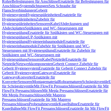
Rohre
Befestigungen für Anschlüsse
Ersatzteile für Befestigungen für
Anschlüsse
Systemdichtungen
Sets Schraube für
Flanschverbindungen
Geberit
Hygienesystem
Hygienespüleinheiten
Ersatzteile für
Hygienespüleinheiten
Zubehör für
Hygienespüleinheiten
Sensoren
Kabel
Abdeckungen und
Abdeckplatten
Spülkästen und WC-Steuerungen mit
Hygienespülung
Ersatzteile für Spülkästen und WC-Steuerungen mit
Hygienespülung
UP-Spülkästen mit
Hygienespülung
Hygieneeinbaumodule
Ersatzteile für
Hygieneeinbaumodule
Zubehör für Spülkästen und WC-
Steuerungen mit Hygienespülung
Ersatzteile für Zubehör für
Spülkästen und WC-Steuerungen mit
Hygienespülung
Sensoren
Kabel
Netzteile
Ersatzteile für
Netzteile
Netzwerkkomponenten
Geberit Connect Zubehör für
Geberit Hygienesystem
Ersatzteile für Geberit Connect Zubehör für
Geberit Hygienesystem
Gateways
Ersatzteile für
Gateways
Konverter
Ersatzteile für
Konverter
Sensoren
Montagematerial
Rohrarmaturen
Schrägsitzventile
E
für Schrägsitzventile
Mit FlowFit Pressanschlüssen
Ersatzteile für Mit
FlowFit Pressanschlüssen
Mit Mepla Pressanschlüssen
Ersatzteile für
Mit Mepla Pressanschlüssen
Mit Mapress
Pressanschlüssen
Ersatzteile für Mit Mapress
Pressanschlüssen
Probenahmeventile
Kugelhähne
Ersatzteile für
Kugelhähne
Mit FlowFit Pressanschlüssen
Ersatzteile für Mit FlowFit