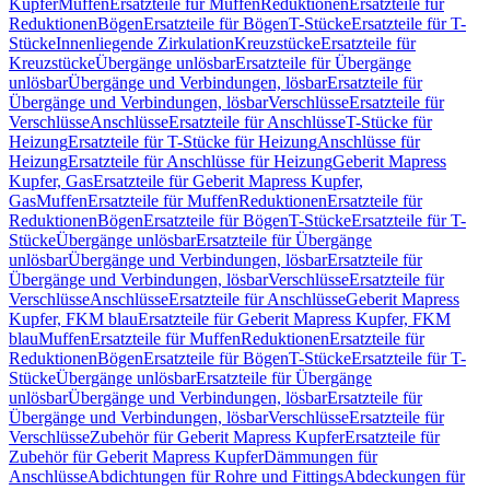
Kupfer
Muffen
Ersatzteile für Muffen
Reduktionen
Ersatzteile für
Reduktionen
Bögen
Ersatzteile für Bögen
T-Stücke
Ersatzteile für T-
Stücke
Innenliegende Zirkulation
Kreuzstücke
Ersatzteile für
Kreuzstücke
Übergänge unlösbar
Ersatzteile für Übergänge
unlösbar
Übergänge und Verbindungen, lösbar
Ersatzteile für
Übergänge und Verbindungen, lösbar
Verschlüsse
Ersatzteile für
Verschlüsse
Anschlüsse
Ersatzteile für Anschlüsse
T-Stücke für
Heizung
Ersatzteile für T-Stücke für Heizung
Anschlüsse für
Heizung
Ersatzteile für Anschlüsse für Heizung
Geberit Mapress
Kupfer, Gas
Ersatzteile für Geberit Mapress Kupfer,
Gas
Muffen
Ersatzteile für Muffen
Reduktionen
Ersatzteile für
Reduktionen
Bögen
Ersatzteile für Bögen
T-Stücke
Ersatzteile für T-
Stücke
Übergänge unlösbar
Ersatzteile für Übergänge
unlösbar
Übergänge und Verbindungen, lösbar
Ersatzteile für
Übergänge und Verbindungen, lösbar
Verschlüsse
Ersatzteile für
Verschlüsse
Anschlüsse
Ersatzteile für Anschlüsse
Geberit Mapress
Kupfer, FKM blau
Ersatzteile für Geberit Mapress Kupfer, FKM
blau
Muffen
Ersatzteile für Muffen
Reduktionen
Ersatzteile für
Reduktionen
Bögen
Ersatzteile für Bögen
T-Stücke
Ersatzteile für T-
Stücke
Übergänge unlösbar
Ersatzteile für Übergänge
unlösbar
Übergänge und Verbindungen, lösbar
Ersatzteile für
Übergänge und Verbindungen, lösbar
Verschlüsse
Ersatzteile für
Verschlüsse
Zubehör für Geberit Mapress Kupfer
Ersatzteile für
Zubehör für Geberit Mapress Kupfer
Dämmungen für
Anschlüsse
Abdichtungen für Rohre und Fittings
Abdeckungen für