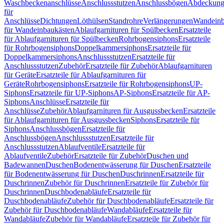
Waschbeckenanschlüsse
Anschlussstutzen
Anschlussbögen
Abdeckung
für
Anschlüsse
Dichtungen
Löthülsen
Standrohre
Verlängerungen
Wandeinb
für Wandeinbaukästen
Ablaufgarnituren für Spülbecken
Ersatzteile
für Ablaufgarnituren für Spülbecken
Rohrbogensiphons
Ersatzteile
für Rohrbogensiphons
Doppelkammersiphons
Ersatzteile für
Doppelkammersiphons
Anschlussstutzen
Ersatzteile für
Anschlussstutzen
Zubehör
Ersatzteile für Zubehör
Ablaufgarnituren
für Geräte
Ersatzteile für Ablaufgarnituren für
Geräte
Rohrbogensiphons
Ersatzteile für Rohrbogensiphons
UP-
Siphons
Ersatzteile für UP-Siphons
AP-Siphons
Ersatzteile für AP-
Siphons
Anschlüsse
Ersatzteile für
Anschlüsse
Zubehör
Ablaufgarnituren für Ausgussbecken
Ersatzteile
für Ablaufgarnituren für Ausgussbecken
Siphons
Ersatzteile für
Siphons
Anschlussbögen
Ersatzteile für
Anschlussbögen
Anschlussstutzen
Ersatzteile für
Anschlussstutzen
Ablaufventile
Ersatzteile für
Ablaufventile
Zubehör
Ersatzteile für Zubehör
Duschen und
Badewannen
Duschen
Bodenentwässerung für Duschen
Ersatzteile
für Bodenentwässerung für Duschen
Duschrinnen
Ersatzteile für
Duschrinnen
Zubehör für Duschrinnen
Ersatzteile für Zubehör für
Duschrinnen
Duschbodenabläufe
Ersatzteile für
Duschbodenabläufe
Zubehör für Duschbodenabläufe
Ersatzteile für
Zubehör für Duschbodenabläufe
Wandabläufe
Ersatzteile für
Wandabläufe
Zubehör für Wandabläufe
Ersatzteile für Zubehör für