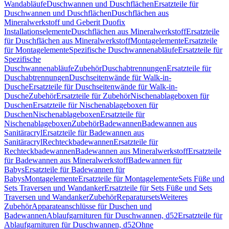
Wandabläufe
Duschwannen und Duschflächen
Ersatzteile für
Duschwannen und Duschflächen
Duschflächen aus
Mineralwerkstoff und Geberit Duofix
Installationselemente
Duschflächen aus Mineralwerkstoff
Ersatzteile
für Duschflächen aus Mineralwerkstoff
Montagelemente
Ersatzteile
für Montagelemente
Spezifische Duschwannenabläufe
Ersatzteile für
Spezifische
Duschwannenabläufe
Zubehör
Duschabtrennungen
Ersatzteile für
Duschabtrennungen
Duschseitenwände für Walk-in-
Dusche
Ersatzteile für Duschseitenwände für Walk-in-
Dusche
Zubehör
Ersatzteile für Zubehör
Nischenablageboxen für
Duschen
Ersatzteile für Nischenablageboxen für
Duschen
Nischenablageboxen
Ersatzteile für
Nischenablageboxen
Zubehör
Badewannen
Badewannen aus
Sanitäracryl
Ersatzteile für Badewannen aus
Sanitäracryl
Rechteckbadewannen
Ersatzteile für
Rechteckbadewannen
Badewannen aus Mineralwerkstoff
Ersatzteile
für Badewannen aus Mineralwerkstoff
Badewannen für
Babys
Ersatzteile für Badewannen für
Babys
Montagelemente
Ersatzteile für Montagelemente
Sets Füße und
Sets Traversen und Wandanker
Ersatzteile für Sets Füße und Sets
Traversen und Wandanker
Zubehör
Reparatursets
Weiteres
Zubehör
Apparateanschlüsse für Duschen und
Badewannen
Ablaufgarnituren für Duschwannen, d52
Ersatzteile für
Ablaufgarnituren für Duschwannen, d52
Ohne