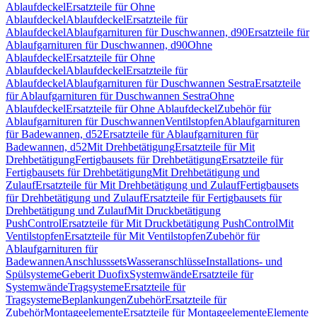
Ablaufdeckel
Ersatzteile für Ohne
Ablaufdeckel
Ablaufdeckel
Ersatzteile für
Ablaufdeckel
Ablaufgarnituren für Duschwannen, d90
Ersatzteile für
Ablaufgarnituren für Duschwannen, d90
Ohne
Ablaufdeckel
Ersatzteile für Ohne
Ablaufdeckel
Ablaufdeckel
Ersatzteile für
Ablaufdeckel
Ablaufgarnituren für Duschwannen Sestra
Ersatzteile
für Ablaufgarnituren für Duschwannen Sestra
Ohne
Ablaufdeckel
Ersatzteile für Ohne Ablaufdeckel
Zubehör für
Ablaufgarnituren für Duschwannen
Ventilstopfen
Ablaufgarnituren
für Badewannen, d52
Ersatzteile für Ablaufgarnituren für
Badewannen, d52
Mit Drehbetätigung
Ersatzteile für Mit
Drehbetätigung
Fertigbausets für Drehbetätigung
Ersatzteile für
Fertigbausets für Drehbetätigung
Mit Drehbetätigung und
Zulauf
Ersatzteile für Mit Drehbetätigung und Zulauf
Fertigbausets
für Drehbetätigung und Zulauf
Ersatzteile für Fertigbausets für
Drehbetätigung und Zulauf
Mit Druckbetätigung
PushControl
Ersatzteile für Mit Druckbetätigung PushControl
Mit
Ventilstopfen
Ersatzteile für Mit Ventilstopfen
Zubehör für
Ablaufgarnituren für
Badewannen
Anschlusssets
Wasseranschlüsse
Installations- und
Spülsysteme
Geberit Duofix
Systemwände
Ersatzteile für
Systemwände
Tragsysteme
Ersatzteile für
Tragsysteme
Beplankungen
Zubehör
Ersatzteile für
Zubehör
Montageelemente
Ersatzteile für Montageelemente
Elemente