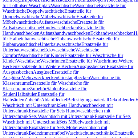
für Löthülsen
Waschplatz
Waschtische
Waschtische
Ersatzteile für
Waschtische
Doppelwaschtische
Ersatzteile für
Doppelwaschtische
Möbelwaschtische
Ersatzteile für
Möbelwaschtische
Aufsatzwaschtische
Ersatzteile für
Aufsatzwaschtische
Handwaschbecken
Ersatzteile für
Handwaschbecken
Aufsatzhandwaschbecken
Eckhandwaschbecken
H
für Halbeinbauwaschtische
Einbauwaschtische
Ersatzteile für
Einbauwaschtische
Unterbauwaschtische
Ersatzteile für
Unterbauwaschtische
Eckwaschtische
Waschtische
Comfort
Waschtische für Kinder
Ersatzteile für Waschtische für
Kinder
Waschtische
Waschrinnen
Ersatzteile für Waschrinnen
Weitere
Becken
Ersatzteile für Weitere Becken
Ausgussbecken
Ersatzteile für
Ausgussbecken
Ausgüsse
Ersatzteile für
Ausgüsse
Mehrzweckbecken
Gipsfangbecken
Waschtische für
Klassenräume
Ersatzteile für Waschtische für
Klassenräume
Zubehör
Säulen
Ersatzteile für
Säulen
Halbsäulen
Ersatzteile für
Halbsäulen
Zubehör
Ablaufdeckel
Befestigungsmaterial
Dekorblenden
W
Waschtisch mit Unterschrank
Sets Handwaschbecken mit
Unterschrank
Ersatzteile für Sets Handwaschbecken mit
Unterschrank
Sets Waschtisch mit Unterschrank
Ersatzteile für Sets
Waschtisch mit Unterschrank
Sets Möbelwaschtisch mit
Unterschrank
Ersatzteile für Sets Möbelwaschtisch mit
Unterschrank
Badezimmermöbel
Waschtischunterschränke
Ersatzteile