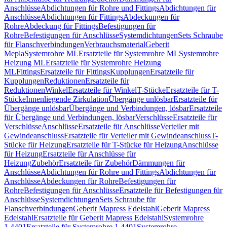
Anschlüsse
Abdichtungen für Rohre und Fittings
Abdichtungen für
Anschlüsse
Abdichtungen für Fittings
Abdeckungen für
Rohre
Abdeckung für Fittings
Befestigungen für
Rohre
Befestigungen für Anschlüsse
Systemdichtungen
Sets Schraube
für Flanschverbindungen
Verbrauchsmaterial
Geberit
Mepla
Systemrohre ML
Ersatzteile für Systemrohre ML
Systemrohre
Heizung ML
Ersatzteile für Systemrohre Heizung
ML
Fittings
Ersatzteile für Fittings
Kupplungen
Ersatzteile für
Kupplungen
Reduktionen
Ersatzteile für
Reduktionen
Winkel
Ersatzteile für Winkel
T-Stücke
Ersatzteile für T-
Stücke
Innenliegende Zirkulation
Übergänge unlösbar
Ersatzteile für
Übergänge unlösbar
Übergänge und Verbindungen, lösbar
Ersatzteile
für Übergänge und Verbindungen, lösbar
Verschlüsse
Ersatzteile für
Verschlüsse
Anschlüsse
Ersatzteile für Anschlüsse
Verteiler mit
Gewindeanschluss
Ersatzteile für Verteiler mit Gewindeanschluss
T-
Stücke für Heizung
Ersatzteile für T-Stücke für Heizung
Anschlüsse
für Heizung
Ersatzteile für Anschlüsse für
Heizung
Zubehör
Ersatzteile für Zubehör
Dämmungen für
Anschlüsse
Abdichtungen für Rohre und Fittings
Abdichtungen für
Anschlüsse
Abdeckungen für Rohre
Befestigungen für
Rohre
Befestigungen für Anschlüsse
Ersatzteile für Befestigungen für
Anschlüsse
Systemdichtungen
Sets Schraube für
Flanschverbindungen
Geberit Mapress Edelstahl
Geberit Mapress
Edelstahl
Ersatzteile für Geberit Mapress Edelstahl
Systemrohre
1.4401
Ersatzteile für Systemrohre 1.4401
Systemrohre