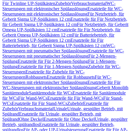
Für Twinline UP-Spülkästen
Zubehör
Verbrauchsmaterial
WC-
Steuerungen mit elektronischer Spülauslösung
Ersatzteile für WC-
Steuerungen mit elektronischer Spülauslösung
Für Netzbetrieb, für
Geberit Sigma UP-Spülkästen 12 cm
Ersatzteile für Für Netzbetrieb,
für Geberit Sigma UP-Spülkästen 12 cm
Für Netzbetrieb, für Geberit
Omega UP-Spülkästen 12 cm
Ersatzteile für Für Netzbetrieb, für
Geberit Omega UP-Spülkästen 12 cm
Für Batteriebetrieb, für
Geberit Sigma UP-Spülkästen 12 cm
Ersatzteile für Für
Batteriebetrieb, für Geberit Sigma UP-Spülkästen 12 cm
WC-
Steuerungen mit pneumatischer Spülauslösung
Ersatzteile für WC-
Steuerungen mit pneumatischer Spülauslösung
Für 2-Mengen-
Spülung
Ersatzteile für Für 2-Mengen-Spülung
Für 1-Mengen-
Spülung
Ersatzteile für Für 1-Mengen-Spülung
Zubehör für WC-
Steuerungen
Ersatzteile für Zubehör für WC-
Steuerungen
Rohbausets
Ersatzteile für Rohbausets
Für WC-
Steuerungen mit elektronischer Spülauslösung
Ersatzteile für Für
WC-Steuerungen mit elektronischer Spülauslösung
Geberit Monolith
Sanitärmodule
Sanitärmodule für WCs
Ersatzteile für Sanitärmodule
für WCs
Für Wand-WCs
Ersatzteile für Für Wand-WCs
Für Stand-
WCs
Ersatzteile für Für Stand-WCs
Zubehör
Ersatzteile für
Zubehör
Verbrauchsmaterial
Urinale
Urinale, gespülter Betrieb, mit
Spülrand
Ersatzteile für Urinale, gespülter Betrieb, mit
Spülrand
Ohne Deckel
Ersatzteile für Ohne Deckel
Urinale, gespülter
Betrieb, spülrandlos
Ersatzteile für Urinale, gespülter Betrieb,
spülrandlos
Für AP- oder UP-Urinalsteuerung
Ersatzteile für Für AP-