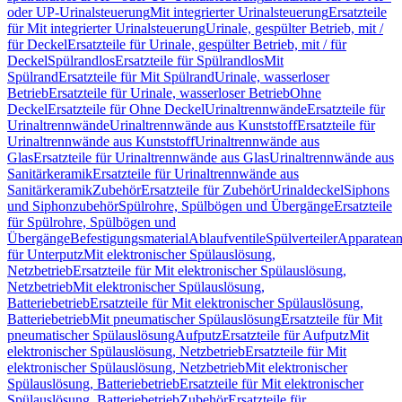
oder UP-Urinalsteuerung
Mit integrierter Urinalsteuerung
Ersatzteile
für Mit integrierter Urinalsteuerung
Urinale, gespülter Betrieb, mit /
für Deckel
Ersatzteile für Urinale, gespülter Betrieb, mit / für
Deckel
Spülrandlos
Ersatzteile für Spülrandlos
Mit
Spülrand
Ersatzteile für Mit Spülrand
Urinale, wasserloser
Betrieb
Ersatzteile für Urinale, wasserloser Betrieb
Ohne
Deckel
Ersatzteile für Ohne Deckel
Urinaltrennwände
Ersatzteile für
Urinaltrennwände
Urinaltrennwände aus Kunststoff
Ersatzteile für
Urinaltrennwände aus Kunststoff
Urinaltrennwände aus
Glas
Ersatzteile für Urinaltrennwände aus Glas
Urinaltrennwände aus
Sanitärkeramik
Ersatzteile für Urinaltrennwände aus
Sanitärkeramik
Zubehör
Ersatzteile für Zubehör
Urinaldeckel
Siphons
und Siphonzubehör
Spülrohre, Spülbögen und Übergänge
Ersatzteile
für Spülrohre, Spülbögen und
Übergänge
Befestigungsmaterial
Ablaufventile
Spülverteiler
Apparatean
für Unterputz
Mit elektronischer Spülauslösung,
Netzbetrieb
Ersatzteile für Mit elektronischer Spülauslösung,
Netzbetrieb
Mit elektronischer Spülauslösung,
Batteriebetrieb
Ersatzteile für Mit elektronischer Spülauslösung,
Batteriebetrieb
Mit pneumatischer Spülauslösung
Ersatzteile für Mit
pneumatischer Spülauslösung
Aufputz
Ersatzteile für Aufputz
Mit
elektronischer Spülauslösung, Netzbetrieb
Ersatzteile für Mit
elektronischer Spülauslösung, Netzbetrieb
Mit elektronischer
Spülauslösung, Batteriebetrieb
Ersatzteile für Mit elektronischer
Spülauslösung, Batteriebetrieb
Zubehör
Ersatzteile für