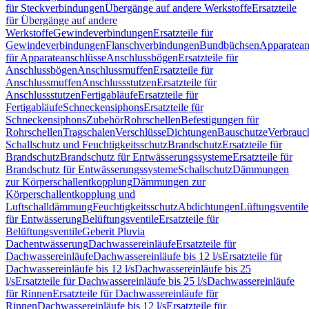
für Steckverbindungen
Übergänge auf andere Werkstoffe
Ersatzteile
für Übergänge auf andere
Werkstoffe
Gewindeverbindungen
Ersatzteile für
Gewindeverbindungen
Flanschverbindungen
Bundbüchsen
Apparatean
für Apparateanschlüsse
Anschlussbögen
Ersatzteile für
Anschlussbögen
Anschlussmuffen
Ersatzteile für
Anschlussmuffen
Anschlussstutzen
Ersatzteile für
Anschlussstutzen
Fertigabläufe
Ersatzteile für
Fertigabläufe
Schneckensiphons
Ersatzteile für
Schneckensiphons
Zubehör
Rohrschellen
Befestigungen für
Rohrschellen
Tragschalen
Verschlüsse
Dichtungen
Bauschutze
Verbrauc
Schallschutz und Feuchtigkeitsschutz
Brandschutz
Ersatzteile für
Brandschutz
Brandschutz für Entwässerungssysteme
Ersatzteile für
Brandschutz für Entwässerungssysteme
Schallschutz
Dämmungen
zur Körperschallentkopplung
Dämmungen zur
Körperschallentkopplung und
Luftschalldämmung
Feuchtigkeitsschutz
Abdichtungen
Lüftungsventile
für Entwässerung
Belüftungsventile
Ersatzteile für
Belüftungsventile
Geberit Pluvia
Dachentwässerung
Dachwassereinläufe
Ersatzteile für
Dachwassereinläufe
Dachwassereinläufe bis 12 l/s
Ersatzteile für
Dachwassereinläufe bis 12 l/s
Dachwassereinläufe bis 25
l/s
Ersatzteile für Dachwassereinläufe bis 25 l/s
Dachwassereinläufe
für Rinnen
Ersatzteile für Dachwassereinläufe für
Rinnen
Dachwassereinläufe bis 12 l/s
Ersatzteile für