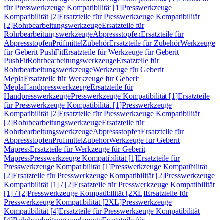
für Presswerkzeuge Kompatibilität [1]
Presswerkzeuge
Kompatibilität [2]
Ersatzteile für Presswerkzeuge Kompatibilität
[2]
Rohrbearbeitungswerkzeuge
Ersatzteile für
Rohrbearbeitungswerkzeuge
Abpressstopfen
Ersatzteile für
Abpressstopfen
Prüfmittel
Zubehör
Ersatzteile für Zubehör
Werkzeuge
für Geberit PushFit
Ersatzteile für Werkzeuge für Geberit
PushFit
Rohrbearbeitungswerkzeuge
Ersatzteile für
Rohrbearbeitungswerkzeuge
Werkzeuge für Geberit
Mepla
Ersatzteile für Werkzeuge für Geberit
Mepla
Handpresswerkzeuge
Ersatzteile für
Handpresswerkzeuge
Presswerkzeuge Kompatibilität [1]
Ersatzteile
für Presswerkzeuge Kompatibilität [1]
Presswerkzeuge
Kompatibilität [2]
Ersatzteile für Presswerkzeuge Kompatibilität
[2]
Rohrbearbeitungswerkzeuge
Ersatzteile für
Rohrbearbeitungswerkzeuge
Abpressstopfen
Ersatzteile für
Abpressstopfen
Prüfmittel
Zubehör
Werkzeuge für Geberit
Mapress
Ersatzteile für Werkzeuge für Geberit
Mapress
Presswerkzeuge Kompatibilität [1]
Ersatzteile für
Presswerkzeuge Kompatibilität [1]
Presswerkzeuge Kompatibilität
[2]
Ersatzteile für Presswerkzeuge Kompatibilität [2]
Presswerkzeuge
Kompatibilität [1] / [2]
Ersatzteile für Presswerkzeuge Kompatibilität
[1] / [2]
Presswerkzeuge Kompatibilität [2XL]
Ersatzteile für
Presswerkzeuge Kompatibilität [2XL]
Presswerkzeuge
Kompatibilität [4]
Ersatzteile für Presswerkzeuge Kompatibilität
[4]
Rohrbearbeitungswerkzeuge
Ersatzteile für