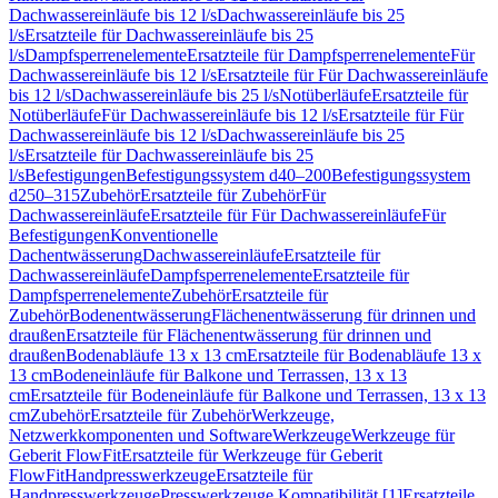
Dachwassereinläufe bis 12 l/s
Dachwassereinläufe bis 25
l/s
Ersatzteile für Dachwassereinläufe bis 25
l/s
Dampfsperrenelemente
Ersatzteile für Dampfsperrenelemente
Für
Dachwassereinläufe bis 12 l/s
Ersatzteile für Für Dachwassereinläufe
bis 12 l/s
Dachwassereinläufe bis 25 l/s
Notüberläufe
Ersatzteile für
Notüberläufe
Für Dachwassereinläufe bis 12 l/s
Ersatzteile für Für
Dachwassereinläufe bis 12 l/s
Dachwassereinläufe bis 25
l/s
Ersatzteile für Dachwassereinläufe bis 25
l/s
Befestigungen
Befestigungssystem d40–200
Befestigungssystem
d250–315
Zubehör
Ersatzteile für Zubehör
Für
Dachwassereinläufe
Ersatzteile für Für Dachwassereinläufe
Für
Befestigungen
Konventionelle
Dachentwässerung
Dachwassereinläufe
Ersatzteile für
Dachwassereinläufe
Dampfsperrenelemente
Ersatzteile für
Dampfsperrenelemente
Zubehör
Ersatzteile für
Zubehör
Bodenentwässerung
Flächenentwässerung für drinnen und
draußen
Ersatzteile für Flächenentwässerung für drinnen und
draußen
Bodenabläufe 13 x 13 cm
Ersatzteile für Bodenabläufe 13 x
13 cm
Bodeneinläufe für Balkone und Terrassen, 13 x 13
cm
Ersatzteile für Bodeneinläufe für Balkone und Terrassen, 13 x 13
cm
Zubehör
Ersatzteile für Zubehör
Werkzeuge,
Netzwerkkomponenten und Software
Werkzeuge
Werkzeuge für
Geberit FlowFit
Ersatzteile für Werkzeuge für Geberit
FlowFit
Handpresswerkzeuge
Ersatzteile für
Handpresswerkzeuge
Presswerkzeuge Kompatibilität [1]
Ersatzteile