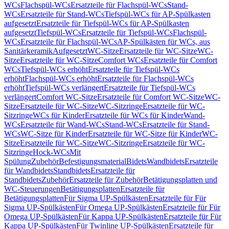
WCs
Flachspül-WCs
Ersatzteile für Flachspül-WCs
Stand-
WCs
Ersatzteile für Stand-WCs
Tiefspül-WCs für AP-Spülkasten
aufgesetzt
Ersatzteile für Tiefspül-WCs für AP-Spülkasten
aufgesetzt
Tiefspül-WCs
Ersatzteile für Tiefspül-WCs
Flachspül-
WCs
Ersatzteile für Flachspül-WCs
AP-Spülkästen für WCs, aus
Sanitärkeramik
Aufgesetzt
WC-Sitze
Ersatzteile für WC-Sitze
WC-
Sitze
Ersatzteile für WC-Sitze
Comfort WCs
Ersatzteile für Comfort
WCs
Tiefspül-WCs erhöht
Ersatzteile für Tiefspül-WCs
erhöht
Flachspül-WCs erhöht
Ersatzteile für Flachspül-WCs
erhöht
Tiefspül-WCs verlängert
Ersatzteile für Tiefspül-WCs
verlängert
Comfort WC-Sitze
Ersatzteile für Comfort WC-Sitze
WC-
Sitze
Ersatzteile für WC-Sitze
WC-Sitzringe
Ersatzteile für WC-
Sitzringe
WCs für Kinder
Ersatzteile für WCs für Kinder
Wand-
WCs
Ersatzteile für Wand-WCs
Stand-WCs
Ersatzteile für Stand-
WCs
WC-Sitze für Kinder
Ersatzteile für WC-Sitze für Kinder
WC-
Sitze
Ersatzteile für WC-Sitze
WC-Sitzringe
Ersatzteile für WC-
Sitzringe
Hock-WCs
Mit
Spülung
Zubehör
Befestigungsmaterial
Bidets
Wandbidets
Ersatzteile
für Wandbidets
Standbidets
Ersatzteile für
Standbidets
Zubehör
Ersatzteile für Zubehör
Betätigungsplatten und
WC-Steuerungen
Betätigungsplatten
Ersatzteile für
Betätigungsplatten
Für Sigma UP-Spülkästen
Ersatzteile für Für
Sigma UP-Spülkästen
Für Omega UP-Spülkästen
Ersatzteile für Für
Omega UP-Spülkästen
Für Kappa UP-Spülkästen
Ersatzteile für Für
Kappa UP-Spülkästen
Für Twinline UP-Spülkästen
Ersatzteile für