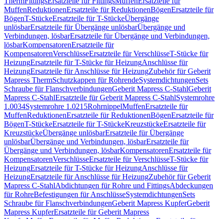
Therm
Fittings
Ersatzteile für Fittings
Muffen
Ersatzteile für
Muffen
Reduktionen
Ersatzteile für Reduktionen
Bögen
Ersatzteile für
Bögen
T-Stücke
Ersatzteile für T-Stücke
Übergänge
unlösbar
Ersatzteile für Übergänge unlösbar
Übergänge und
Verbindungen, lösbar
Ersatzteile für Übergänge und Verbindungen,
lösbar
Kompensatoren
Ersatzteile für
Kompensatoren
Verschlüsse
Ersatzteile für Verschlüsse
T-Stücke für
Heizung
Ersatzteile für T-Stücke für Heizung
Anschlüsse für
Heizung
Ersatzteile für Anschlüsse für Heizung
Zubehör für Geberit
Mapress Therm
Schutzkappen für Rohrende
Systemdichtungen
Sets
Schraube für Flanschverbindungen
Geberit Mapress C-Stahl
Geberit
Mapress C-Stahl
Ersatzteile für Geberit Mapress C-Stahl
Systemrohre
1.0034
Systemrohre 1.0215
Rohrnippel
Muffen
Ersatzteile für
Muffen
Reduktionen
Ersatzteile für Reduktionen
Bögen
Ersatzteile für
Bögen
T-Stücke
Ersatzteile für T-Stücke
Kreuzstücke
Ersatzteile für
Kreuzstücke
Übergänge unlösbar
Ersatzteile für Übergänge
unlösbar
Übergänge und Verbindungen, lösbar
Ersatzteile für
Übergänge und Verbindungen, lösbar
Kompensatoren
Ersatzteile für
Kompensatoren
Verschlüsse
Ersatzteile für Verschlüsse
T-Stücke für
Heizung
Ersatzteile für T-Stücke für Heizung
Anschlüsse für
Heizung
Ersatzteile für Anschlüsse für Heizung
Zubehör für Geberit
Mapress C-Stahl
Abdichtungen für Rohre und Fittings
Abdeckungen
für Rohre
Befestigungen für Anschlüsse
Systemdichtungen
Sets
Schraube für Flanschverbindungen
Geberit Mapress Kupfer
Geberit
Mapress Kupfer
Ersatzteile für Geberit Mapress