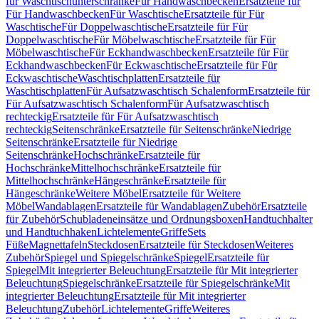
für Waschtischunterschränke
Für Handwaschbecken
Ersatzteile für
Für Handwaschbecken
Für Waschtische
Ersatzteile für Für
Waschtische
Für Doppelwaschtische
Ersatzteile für Für
Doppelwaschtische
Für Möbelwaschtische
Ersatzteile für Für
Möbelwaschtische
Für Eckhandwaschbecken
Ersatzteile für Für
Eckhandwaschbecken
Für Eckwaschtische
Ersatzteile für Für
Eckwaschtische
Waschtischplatten
Ersatzteile für
Waschtischplatten
Für Aufsatzwaschtisch Schalenform
Ersatzteile für
Für Aufsatzwaschtisch Schalenform
Für Aufsatzwaschtisch
rechteckig
Ersatzteile für Für Aufsatzwaschtisch
rechteckig
Seitenschränke
Ersatzteile für Seitenschränke
Niedrige
Seitenschränke
Ersatzteile für Niedrige
Seitenschränke
Hochschränke
Ersatzteile für
Hochschränke
Mittelhochschränke
Ersatzteile für
Mittelhochschränke
Hängeschränke
Ersatzteile für
Hängeschränke
Weitere Möbel
Ersatzteile für Weitere
Möbel
Wandablagen
Ersatzteile für Wandablagen
Zubehör
Ersatzteile
für Zubehör
Schubladeneinsätze und Ordnungsboxen
Handtuchhalter
und Handtuchhaken
Lichtelemente
Griffe
Sets
Füße
Magnettafeln
Steckdosen
Ersatzteile für Steckdosen
Weiteres
Zubehör
Spiegel und Spiegelschränke
Spiegel
Ersatzteile für
Spiegel
Mit integrierter Beleuchtung
Ersatzteile für Mit integrierter
Beleuchtung
Spiegelschränke
Ersatzteile für Spiegelschränke
Mit
integrierter Beleuchtung
Ersatzteile für Mit integrierter
Beleuchtung
Zubehör
Lichtelemente
Griffe
Weiteres