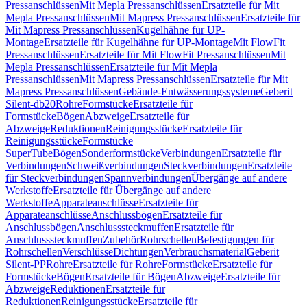
Pressanschlüssen
Mit Mepla Pressanschlüssen
Ersatzteile für Mit
Mepla Pressanschlüssen
Mit Mapress Pressanschlüssen
Ersatzteile für
Mit Mapress Pressanschlüssen
Kugelhähne für UP-
Montage
Ersatzteile für Kugelhähne für UP-Montage
Mit FlowFit
Pressanschlüssen
Ersatzteile für Mit FlowFit Pressanschlüssen
Mit
Mepla Pressanschlüssen
Ersatzteile für Mit Mepla
Pressanschlüssen
Mit Mapress Pressanschlüssen
Ersatzteile für Mit
Mapress Pressanschlüssen
Gebäude-Entwässerungssysteme
Geberit
Silent-db20
Rohre
Formstücke
Ersatzteile für
Formstücke
Bögen
Abzweige
Ersatzteile für
Abzweige
Reduktionen
Reinigungsstücke
Ersatzteile für
Reinigungsstücke
Formstücke
SuperTube
Bögen
Sonderformstücke
Verbindungen
Ersatzteile für
Verbindungen
Schweißverbindungen
Steckverbindungen
Ersatzteile
für Steckverbindungen
Spannverbindungen
Übergänge auf andere
Werkstoffe
Ersatzteile für Übergänge auf andere
Werkstoffe
Apparateanschlüsse
Ersatzteile für
Apparateanschlüsse
Anschlussbögen
Ersatzteile für
Anschlussbögen
Anschlusssteckmuffen
Ersatzteile für
Anschlusssteckmuffen
Zubehör
Rohrschellen
Befestigungen für
Rohrschellen
Verschlüsse
Dichtungen
Verbrauchsmaterial
Geberit
Silent-PP
Rohre
Ersatzteile für Rohre
Formstücke
Ersatzteile für
Formstücke
Bögen
Ersatzteile für Bögen
Abzweige
Ersatzteile für
Abzweige
Reduktionen
Ersatzteile für
Reduktionen
Reinigungsstücke
Ersatzteile für