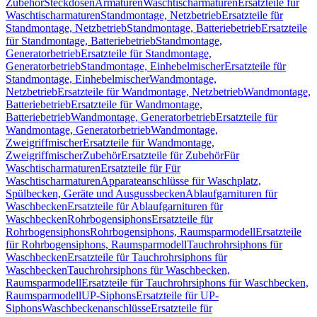
Zubehör
Steckdosen
Armaturen
Waschtischarmaturen
Ersatzteile für
Waschtischarmaturen
Standmontage, Netzbetrieb
Ersatzteile für
Standmontage, Netzbetrieb
Standmontage, Batteriebetrieb
Ersatzteile
für Standmontage, Batteriebetrieb
Standmontage,
Generatorbetrieb
Ersatzteile für Standmontage,
Generatorbetrieb
Standmontage, Einhebelmischer
Ersatzteile für
Standmontage, Einhebelmischer
Wandmontage,
Netzbetrieb
Ersatzteile für Wandmontage, Netzbetrieb
Wandmontage,
Batteriebetrieb
Ersatzteile für Wandmontage,
Batteriebetrieb
Wandmontage, Generatorbetrieb
Ersatzteile für
Wandmontage, Generatorbetrieb
Wandmontage,
Zweigriffmischer
Ersatzteile für Wandmontage,
Zweigriffmischer
Zubehör
Ersatzteile für Zubehör
Für
Waschtischarmaturen
Ersatzteile für Für
Waschtischarmaturen
Apparateanschlüsse für Waschplatz,
Spülbecken, Geräte und Ausgussbecken
Ablaufgarnituren für
Waschbecken
Ersatzteile für Ablaufgarnituren für
Waschbecken
Rohrbogensiphons
Ersatzteile für
Rohrbogensiphons
Rohrbogensiphons, Raumsparmodell
Ersatzteile
für Rohrbogensiphons, Raumsparmodell
Tauchrohrsiphons für
Waschbecken
Ersatzteile für Tauchrohrsiphons für
Waschbecken
Tauchrohrsiphons für Waschbecken,
Raumsparmodell
Ersatzteile für Tauchrohrsiphons für Waschbecken,
Raumsparmodell
UP-Siphons
Ersatzteile für UP-
Siphons
Waschbeckenanschlüsse
Ersatzteile für