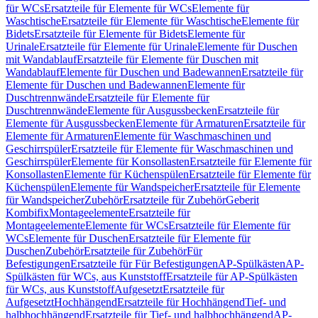
für WCs
Ersatzteile für Elemente für WCs
Elemente für
Waschtische
Ersatzteile für Elemente für Waschtische
Elemente für
Bidets
Ersatzteile für Elemente für Bidets
Elemente für
Urinale
Ersatzteile für Elemente für Urinale
Elemente für Duschen
mit Wandablauf
Ersatzteile für Elemente für Duschen mit
Wandablauf
Elemente für Duschen und Badewannen
Ersatzteile für
Elemente für Duschen und Badewannen
Elemente für
Duschtrennwände
Ersatzteile für Elemente für
Duschtrennwände
Elemente für Ausgussbecken
Ersatzteile für
Elemente für Ausgussbecken
Elemente für Armaturen
Ersatzteile für
Elemente für Armaturen
Elemente für Waschmaschinen und
Geschirrspüler
Ersatzteile für Elemente für Waschmaschinen und
Geschirrspüler
Elemente für Konsollasten
Ersatzteile für Elemente für
Konsollasten
Elemente für Küchenspülen
Ersatzteile für Elemente für
Küchenspülen
Elemente für Wandspeicher
Ersatzteile für Elemente
für Wandspeicher
Zubehör
Ersatzteile für Zubehör
Geberit
Kombifix
Montageelemente
Ersatzteile für
Montageelemente
Elemente für WCs
Ersatzteile für Elemente für
WCs
Elemente für Duschen
Ersatzteile für Elemente für
Duschen
Zubehör
Ersatzteile für Zubehör
Für
Befestigungen
Ersatzteile für Für Befestigungen
AP-Spülkästen
AP-
Spülkästen für WCs, aus Kunststoff
Ersatzteile für AP-Spülkästen
für WCs, aus Kunststoff
Aufgesetzt
Ersatzteile für
Aufgesetzt
Hochhängend
Ersatzteile für Hochhängend
Tief- und
halbhochhängend
Ersatzteile für Tief- und halbhochhängend
AP-