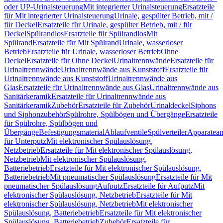
oder UP-Urinalsteuerung
Mit integrierter Urinalsteuerung
Ersatzteile
für Mit integrierter Urinalsteuerung
Urinale, gespülter Betrieb, mit /
für Deckel
Ersatzteile für Urinale, gespülter Betrieb, mit / für
Deckel
Spülrandlos
Ersatzteile für Spülrandlos
Mit
Spülrand
Ersatzteile für Mit Spülrand
Urinale, wasserloser
Betrieb
Ersatzteile für Urinale, wasserloser Betrieb
Ohne
Deckel
Ersatzteile für Ohne Deckel
Urinaltrennwände
Ersatzteile für
Urinaltrennwände
Urinaltrennwände aus Kunststoff
Ersatzteile für
Urinaltrennwände aus Kunststoff
Urinaltrennwände aus
Glas
Ersatzteile für Urinaltrennwände aus Glas
Urinaltrennwände aus
Sanitärkeramik
Ersatzteile für Urinaltrennwände aus
Sanitärkeramik
Zubehör
Ersatzteile für Zubehör
Urinaldeckel
Siphons
und Siphonzubehör
Spülrohre, Spülbögen und Übergänge
Ersatzteile
für Spülrohre, Spülbögen und
Übergänge
Befestigungsmaterial
Ablaufventile
Spülverteiler
Apparatean
für Unterputz
Mit elektronischer Spülauslösung,
Netzbetrieb
Ersatzteile für Mit elektronischer Spülauslösung,
Netzbetrieb
Mit elektronischer Spülauslösung,
Batteriebetrieb
Ersatzteile für Mit elektronischer Spülauslösung,
Batteriebetrieb
Mit pneumatischer Spülauslösung
Ersatzteile für Mit
pneumatischer Spülauslösung
Aufputz
Ersatzteile für Aufputz
Mit
elektronischer Spülauslösung, Netzbetrieb
Ersatzteile für Mit
elektronischer Spülauslösung, Netzbetrieb
Mit elektronischer
Spülauslösung, Batteriebetrieb
Ersatzteile für Mit elektronischer
Spülauslösung, Batteriebetrieb
Zubehör
Ersatzteile für