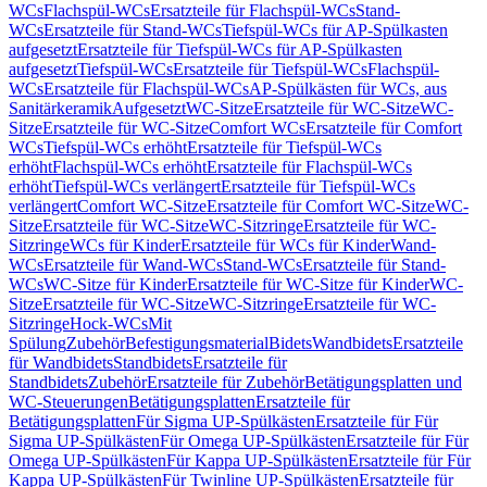
WCs
Flachspül-WCs
Ersatzteile für Flachspül-WCs
Stand-
WCs
Ersatzteile für Stand-WCs
Tiefspül-WCs für AP-Spülkasten
aufgesetzt
Ersatzteile für Tiefspül-WCs für AP-Spülkasten
aufgesetzt
Tiefspül-WCs
Ersatzteile für Tiefspül-WCs
Flachspül-
WCs
Ersatzteile für Flachspül-WCs
AP-Spülkästen für WCs, aus
Sanitärkeramik
Aufgesetzt
WC-Sitze
Ersatzteile für WC-Sitze
WC-
Sitze
Ersatzteile für WC-Sitze
Comfort WCs
Ersatzteile für Comfort
WCs
Tiefspül-WCs erhöht
Ersatzteile für Tiefspül-WCs
erhöht
Flachspül-WCs erhöht
Ersatzteile für Flachspül-WCs
erhöht
Tiefspül-WCs verlängert
Ersatzteile für Tiefspül-WCs
verlängert
Comfort WC-Sitze
Ersatzteile für Comfort WC-Sitze
WC-
Sitze
Ersatzteile für WC-Sitze
WC-Sitzringe
Ersatzteile für WC-
Sitzringe
WCs für Kinder
Ersatzteile für WCs für Kinder
Wand-
WCs
Ersatzteile für Wand-WCs
Stand-WCs
Ersatzteile für Stand-
WCs
WC-Sitze für Kinder
Ersatzteile für WC-Sitze für Kinder
WC-
Sitze
Ersatzteile für WC-Sitze
WC-Sitzringe
Ersatzteile für WC-
Sitzringe
Hock-WCs
Mit
Spülung
Zubehör
Befestigungsmaterial
Bidets
Wandbidets
Ersatzteile
für Wandbidets
Standbidets
Ersatzteile für
Standbidets
Zubehör
Ersatzteile für Zubehör
Betätigungsplatten und
WC-Steuerungen
Betätigungsplatten
Ersatzteile für
Betätigungsplatten
Für Sigma UP-Spülkästen
Ersatzteile für Für
Sigma UP-Spülkästen
Für Omega UP-Spülkästen
Ersatzteile für Für
Omega UP-Spülkästen
Für Kappa UP-Spülkästen
Ersatzteile für Für
Kappa UP-Spülkästen
Für Twinline UP-Spülkästen
Ersatzteile für