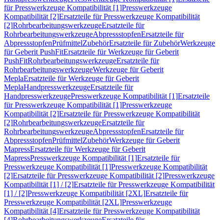
für Presswerkzeuge Kompatibilität [1]
Presswerkzeuge
Kompatibilität [2]
Ersatzteile für Presswerkzeuge Kompatibilität
[2]
Rohrbearbeitungswerkzeuge
Ersatzteile für
Rohrbearbeitungswerkzeuge
Abpressstopfen
Ersatzteile für
Abpressstopfen
Prüfmittel
Zubehör
Ersatzteile für Zubehör
Werkzeuge
für Geberit PushFit
Ersatzteile für Werkzeuge für Geberit
PushFit
Rohrbearbeitungswerkzeuge
Ersatzteile für
Rohrbearbeitungswerkzeuge
Werkzeuge für Geberit
Mepla
Ersatzteile für Werkzeuge für Geberit
Mepla
Handpresswerkzeuge
Ersatzteile für
Handpresswerkzeuge
Presswerkzeuge Kompatibilität [1]
Ersatzteile
für Presswerkzeuge Kompatibilität [1]
Presswerkzeuge
Kompatibilität [2]
Ersatzteile für Presswerkzeuge Kompatibilität
[2]
Rohrbearbeitungswerkzeuge
Ersatzteile für
Rohrbearbeitungswerkzeuge
Abpressstopfen
Ersatzteile für
Abpressstopfen
Prüfmittel
Zubehör
Werkzeuge für Geberit
Mapress
Ersatzteile für Werkzeuge für Geberit
Mapress
Presswerkzeuge Kompatibilität [1]
Ersatzteile für
Presswerkzeuge Kompatibilität [1]
Presswerkzeuge Kompatibilität
[2]
Ersatzteile für Presswerkzeuge Kompatibilität [2]
Presswerkzeuge
Kompatibilität [1] / [2]
Ersatzteile für Presswerkzeuge Kompatibilität
[1] / [2]
Presswerkzeuge Kompatibilität [2XL]
Ersatzteile für
Presswerkzeuge Kompatibilität [2XL]
Presswerkzeuge
Kompatibilität [4]
Ersatzteile für Presswerkzeuge Kompatibilität
[4]
Rohrbearbeitungswerkzeuge
Ersatzteile für