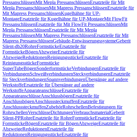
Pressanschlüssen
Mit Mepla Pressanschlüssen
Ersatzteile für Mit
Mepla Pressanschlüssen
Mit Mapress Pressanschlüssen
Ersatzteile für
Mit Mapress Pressanschlüssen
Kugelhähne für UP-
Montage
Ersatzteile für Kugelhähne für UP-Montage
Mit FlowFit
Pressanschlüssen
Ersatzteile für Mit FlowFit Pressanschlüssen
Mit
Mepla Pressanschlüssen
Ersatzteile für Mit Mepla
Pressanschlüssen
Mit Mapress Pressanschlüssen
Ersatzteile für Mit
Mapress Pressanschlüssen
Gebäude-Entwässerungssysteme
Geberit
Silent-db20
Rohre
Formstücke
Ersatzteile für
Formstücke
Bögen
Abzweige
Ersatzteile für
Abzweige
Reduktionen
Reinigungsstücke
Ersatzteile für
Reinigungsstücke
Formstücke
SuperTube
Bögen
Sonderformstücke
Verbindungen
Ersatzteile für
Verbindungen
Schweißverbindungen
Steckverbindungen
Ersatzteile
für Steckverbindungen
Spannverbindungen
Übergänge auf andere
Werkstoffe
Ersatzteile für Übergänge auf andere
Werkstoffe
Apparateanschlüsse
Ersatzteile für
Apparateanschlüsse
Anschlussbögen
Ersatzteile für
Anschlussbögen
Anschlusssteckmuffen
Ersatzteile für
Anschlusssteckmuffen
Zubehör
Rohrschellen
Befestigungen für
Rohrschellen
Verschlüsse
Dichtungen
Verbrauchsmaterial
Geberit
Silent-PP
Rohre
Ersatzteile für Rohre
Formstücke
Ersatzteile für
Formstücke
Bögen
Ersatzteile für Bögen
Abzweige
Ersatzteile für
Abzweige
Reduktionen
Ersatzteile für
Reduktionen
Reinigungsstücke
Ersatzteile für