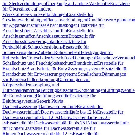
für Steckverbindungen
Übergänge auf andere Werkstoffe
Ersatzteile
für Übergänge auf andere
Werkstoffe
Gewindeverbindungen
Ersatzteile für
Gewindeverbindungen
Flanschverbindungen
Bundbüchsen
Apparatean
für Apparateanschlüsse
Anschlussbögen
Ersatzteile für
Anschlussbögen
Anschlussmuffen
Ersatzteile für
Anschlussmuffen
Anschlussstutzen
Ersatzteile für
Anschlussstutzen
Fertigabläufe
Ersatzteile für
Fertigabläufe
Schneckensiphons
Ersatzteile für
Schneckensiphons
Zubehör
Rohrschellen
Befestigungen für
Rohrschellen
Tragschalen
Verschlüsse
Dichtungen
Bauschutze
Verbrauc
Schallschutz und Feuchtigkeitsschutz
Brandschutz
Ersatzteile für
Brandschutz
Brandschutz für Entwässerungssysteme
Ersatzteile für
Brandschutz für Entwässerungssysteme
Schallschutz
Dämmungen
zur Körperschallentkopplung
Dämmungen zur
Körperschallentkopplung und
Luftschalldämmung
Feuchtigkeitsschutz
Abdichtungen
Lüftungsventile
für Entwässerung
Belüftungsventile
Ersatzteile für
Belüftungsventile
Geberit Pluvia
Dachentwässerung
Dachwassereinläufe
Ersatzteile für
Dachwassereinläufe
Dachwassereinläufe bis 12 l/s
Ersatzteile für
Dachwassereinläufe bis 12 l/s
Dachwassereinläufe bis 25
l/s
Ersatzteile für Dachwassereinläufe bis 25 l/s
Dachwassereinläufe
für Rinnen
Ersatzteile für Dachwassereinläufe für
Rinnen
Dachwassereinläufe bis 12 l/s
Ersatzteile für