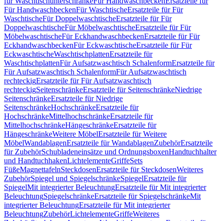
für Waschtischunterschränke
Für Handwaschbecken
Ersatzteile für
Für Handwaschbecken
Für Waschtische
Ersatzteile für Für
Waschtische
Für Doppelwaschtische
Ersatzteile für Für
Doppelwaschtische
Für Möbelwaschtische
Ersatzteile für Für
Möbelwaschtische
Für Eckhandwaschbecken
Ersatzteile für Für
Eckhandwaschbecken
Für Eckwaschtische
Ersatzteile für Für
Eckwaschtische
Waschtischplatten
Ersatzteile für
Waschtischplatten
Für Aufsatzwaschtisch Schalenform
Ersatzteile für
Für Aufsatzwaschtisch Schalenform
Für Aufsatzwaschtisch
rechteckig
Ersatzteile für Für Aufsatzwaschtisch
rechteckig
Seitenschränke
Ersatzteile für Seitenschränke
Niedrige
Seitenschränke
Ersatzteile für Niedrige
Seitenschränke
Hochschränke
Ersatzteile für
Hochschränke
Mittelhochschränke
Ersatzteile für
Mittelhochschränke
Hängeschränke
Ersatzteile für
Hängeschränke
Weitere Möbel
Ersatzteile für Weitere
Möbel
Wandablagen
Ersatzteile für Wandablagen
Zubehör
Ersatzteile
für Zubehör
Schubladeneinsätze und Ordnungsboxen
Handtuchhalter
und Handtuchhaken
Lichtelemente
Griffe
Sets
Füße
Magnettafeln
Steckdosen
Ersatzteile für Steckdosen
Weiteres
Zubehör
Spiegel und Spiegelschränke
Spiegel
Ersatzteile für
Spiegel
Mit integrierter Beleuchtung
Ersatzteile für Mit integrierter
Beleuchtung
Spiegelschränke
Ersatzteile für Spiegelschränke
Mit
integrierter Beleuchtung
Ersatzteile für Mit integrierter
Beleuchtung
Zubehör
Lichtelemente
Griffe
Weiteres