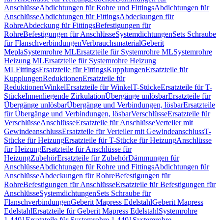
Anschlüsse
Abdichtungen für Rohre und Fittings
Abdichtungen für
Anschlüsse
Abdichtungen für Fittings
Abdeckungen für
Rohre
Abdeckung für Fittings
Befestigungen für
Rohre
Befestigungen für Anschlüsse
Systemdichtungen
Sets Schraube
für Flanschverbindungen
Verbrauchsmaterial
Geberit
Mepla
Systemrohre ML
Ersatzteile für Systemrohre ML
Systemrohre
Heizung ML
Ersatzteile für Systemrohre Heizung
ML
Fittings
Ersatzteile für Fittings
Kupplungen
Ersatzteile für
Kupplungen
Reduktionen
Ersatzteile für
Reduktionen
Winkel
Ersatzteile für Winkel
T-Stücke
Ersatzteile für T-
Stücke
Innenliegende Zirkulation
Übergänge unlösbar
Ersatzteile für
Übergänge unlösbar
Übergänge und Verbindungen, lösbar
Ersatzteile
für Übergänge und Verbindungen, lösbar
Verschlüsse
Ersatzteile für
Verschlüsse
Anschlüsse
Ersatzteile für Anschlüsse
Verteiler mit
Gewindeanschluss
Ersatzteile für Verteiler mit Gewindeanschluss
T-
Stücke für Heizung
Ersatzteile für T-Stücke für Heizung
Anschlüsse
für Heizung
Ersatzteile für Anschlüsse für
Heizung
Zubehör
Ersatzteile für Zubehör
Dämmungen für
Anschlüsse
Abdichtungen für Rohre und Fittings
Abdichtungen für
Anschlüsse
Abdeckungen für Rohre
Befestigungen für
Rohre
Befestigungen für Anschlüsse
Ersatzteile für Befestigungen für
Anschlüsse
Systemdichtungen
Sets Schraube für
Flanschverbindungen
Geberit Mapress Edelstahl
Geberit Mapress
Edelstahl
Ersatzteile für Geberit Mapress Edelstahl
Systemrohre
1.4401
Ersatzteile für Systemrohre 1.4401
Systemrohre