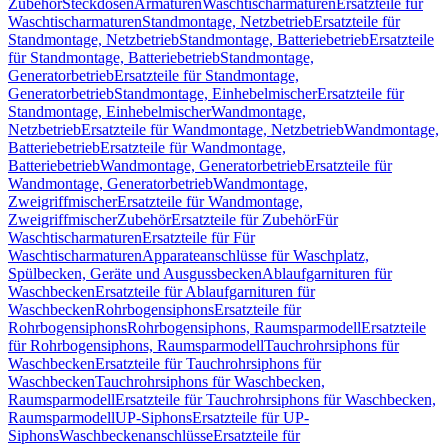
Zubehör
Steckdosen
Armaturen
Waschtischarmaturen
Ersatzteile für
Waschtischarmaturen
Standmontage, Netzbetrieb
Ersatzteile für
Standmontage, Netzbetrieb
Standmontage, Batteriebetrieb
Ersatzteile
für Standmontage, Batteriebetrieb
Standmontage,
Generatorbetrieb
Ersatzteile für Standmontage,
Generatorbetrieb
Standmontage, Einhebelmischer
Ersatzteile für
Standmontage, Einhebelmischer
Wandmontage,
Netzbetrieb
Ersatzteile für Wandmontage, Netzbetrieb
Wandmontage,
Batteriebetrieb
Ersatzteile für Wandmontage,
Batteriebetrieb
Wandmontage, Generatorbetrieb
Ersatzteile für
Wandmontage, Generatorbetrieb
Wandmontage,
Zweigriffmischer
Ersatzteile für Wandmontage,
Zweigriffmischer
Zubehör
Ersatzteile für Zubehör
Für
Waschtischarmaturen
Ersatzteile für Für
Waschtischarmaturen
Apparateanschlüsse für Waschplatz,
Spülbecken, Geräte und Ausgussbecken
Ablaufgarnituren für
Waschbecken
Ersatzteile für Ablaufgarnituren für
Waschbecken
Rohrbogensiphons
Ersatzteile für
Rohrbogensiphons
Rohrbogensiphons, Raumsparmodell
Ersatzteile
für Rohrbogensiphons, Raumsparmodell
Tauchrohrsiphons für
Waschbecken
Ersatzteile für Tauchrohrsiphons für
Waschbecken
Tauchrohrsiphons für Waschbecken,
Raumsparmodell
Ersatzteile für Tauchrohrsiphons für Waschbecken,
Raumsparmodell
UP-Siphons
Ersatzteile für UP-
Siphons
Waschbeckenanschlüsse
Ersatzteile für