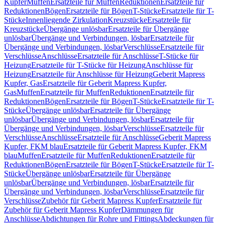
Kupfer
Muffen
Ersatzteile für Muffen
Reduktionen
Ersatzteile für
Reduktionen
Bögen
Ersatzteile für Bögen
T-Stücke
Ersatzteile für T-
Stücke
Innenliegende Zirkulation
Kreuzstücke
Ersatzteile für
Kreuzstücke
Übergänge unlösbar
Ersatzteile für Übergänge
unlösbar
Übergänge und Verbindungen, lösbar
Ersatzteile für
Übergänge und Verbindungen, lösbar
Verschlüsse
Ersatzteile für
Verschlüsse
Anschlüsse
Ersatzteile für Anschlüsse
T-Stücke für
Heizung
Ersatzteile für T-Stücke für Heizung
Anschlüsse für
Heizung
Ersatzteile für Anschlüsse für Heizung
Geberit Mapress
Kupfer, Gas
Ersatzteile für Geberit Mapress Kupfer,
Gas
Muffen
Ersatzteile für Muffen
Reduktionen
Ersatzteile für
Reduktionen
Bögen
Ersatzteile für Bögen
T-Stücke
Ersatzteile für T-
Stücke
Übergänge unlösbar
Ersatzteile für Übergänge
unlösbar
Übergänge und Verbindungen, lösbar
Ersatzteile für
Übergänge und Verbindungen, lösbar
Verschlüsse
Ersatzteile für
Verschlüsse
Anschlüsse
Ersatzteile für Anschlüsse
Geberit Mapress
Kupfer, FKM blau
Ersatzteile für Geberit Mapress Kupfer, FKM
blau
Muffen
Ersatzteile für Muffen
Reduktionen
Ersatzteile für
Reduktionen
Bögen
Ersatzteile für Bögen
T-Stücke
Ersatzteile für T-
Stücke
Übergänge unlösbar
Ersatzteile für Übergänge
unlösbar
Übergänge und Verbindungen, lösbar
Ersatzteile für
Übergänge und Verbindungen, lösbar
Verschlüsse
Ersatzteile für
Verschlüsse
Zubehör für Geberit Mapress Kupfer
Ersatzteile für
Zubehör für Geberit Mapress Kupfer
Dämmungen für
Anschlüsse
Abdichtungen für Rohre und Fittings
Abdeckungen für