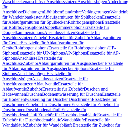
Waschbeckenanschlüsse
Anschlussstutzen
Anschlussbögen
Abdeckung
für
Anschlüsse
Dichtungen
Löthülsen
Standrohre
Verlängerungen
Wandeinb
für Wandeinbaukästen
Ablaufgarnituren für Spülbecken
Ersatzteile
für Ablaufgarnituren für Spülbecken
Rohrbogensiphons
Ersatzteile
für Rohrbogensiphons
Doppelkammersiphons
Ersatzteile für
Doppelkammersiphons
Anschlussstutzen
Ersatzteile für
Anschlussstutzen
Zubehör
Ersatzteile für Zubehör
Ablaufgarnituren
für Geräte
Ersatzteile für Ablaufgarnituren für
Geräte
Rohrbogensiphons
Ersatzteile für Rohrbogensiphons
UP-
Siphons
Ersatzteile für UP-Siphons
AP-Siphons
Ersatzteile für AP-
Siphons
Anschlüsse
Ersatzteile für
Anschlüsse
Zubehör
Ablaufgarnituren für Ausgussbecken
Ersatzteile
für Ablaufgarnituren für Ausgussbecken
Siphons
Ersatzteile für
Siphons
Anschlussbögen
Ersatzteile für
Anschlussbögen
Anschlussstutzen
Ersatzteile für
Anschlussstutzen
Ablaufventile
Ersatzteile für
Ablaufventile
Zubehör
Ersatzteile für Zubehör
Duschen und
Badewannen
Duschen
Bodenentwässerung für Duschen
Ersatzteile
für Bodenentwässerung für Duschen
Duschrinnen
Ersatzteile für
Duschrinnen
Zubehör für Duschrinnen
Ersatzteile für Zubehör für
Duschrinnen
Duschbodenabläufe
Ersatzteile für
Duschbodenabläufe
Zubehör für Duschbodenabläufe
Ersatzteile für
Zubehör für Duschbodenabläufe
Wandabläufe
Ersatzteile für
Wandabläufe
Zubehör für Wandabläufe
Ersatzteile für Zubehör für