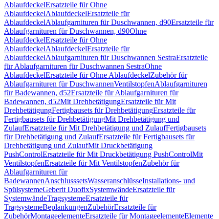
Ablaufdeckel
Ersatzteile für Ohne
Ablaufdeckel
Ablaufdeckel
Ersatzteile für
Ablaufdeckel
Ablaufgarnituren für Duschwannen, d90
Ersatzteile für
Ablaufgarnituren für Duschwannen, d90
Ohne
Ablaufdeckel
Ersatzteile für Ohne
Ablaufdeckel
Ablaufdeckel
Ersatzteile für
Ablaufdeckel
Ablaufgarnituren für Duschwannen Sestra
Ersatzteile
für Ablaufgarnituren für Duschwannen Sestra
Ohne
Ablaufdeckel
Ersatzteile für Ohne Ablaufdeckel
Zubehör für
Ablaufgarnituren für Duschwannen
Ventilstopfen
Ablaufgarnituren
für Badewannen, d52
Ersatzteile für Ablaufgarnituren für
Badewannen, d52
Mit Drehbetätigung
Ersatzteile für Mit
Drehbetätigung
Fertigbausets für Drehbetätigung
Ersatzteile für
Fertigbausets für Drehbetätigung
Mit Drehbetätigung und
Zulauf
Ersatzteile für Mit Drehbetätigung und Zulauf
Fertigbausets
für Drehbetätigung und Zulauf
Ersatzteile für Fertigbausets für
Drehbetätigung und Zulauf
Mit Druckbetätigung
PushControl
Ersatzteile für Mit Druckbetätigung PushControl
Mit
Ventilstopfen
Ersatzteile für Mit Ventilstopfen
Zubehör für
Ablaufgarnituren für
Badewannen
Anschlusssets
Wasseranschlüsse
Installations- und
Spülsysteme
Geberit Duofix
Systemwände
Ersatzteile für
Systemwände
Tragsysteme
Ersatzteile für
Tragsysteme
Beplankungen
Zubehör
Ersatzteile für
Zubehör
Montageelemente
Ersatzteile für Montageelemente
Elemente