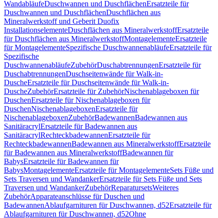
Wandabläufe
Duschwannen und Duschflächen
Ersatzteile für
Duschwannen und Duschflächen
Duschflächen aus
Mineralwerkstoff und Geberit Duofix
Installationselemente
Duschflächen aus Mineralwerkstoff
Ersatzteile
für Duschflächen aus Mineralwerkstoff
Montagelemente
Ersatzteile
für Montagelemente
Spezifische Duschwannenabläufe
Ersatzteile für
Spezifische
Duschwannenabläufe
Zubehör
Duschabtrennungen
Ersatzteile für
Duschabtrennungen
Duschseitenwände für Walk-in-
Dusche
Ersatzteile für Duschseitenwände für Walk-in-
Dusche
Zubehör
Ersatzteile für Zubehör
Nischenablageboxen für
Duschen
Ersatzteile für Nischenablageboxen für
Duschen
Nischenablageboxen
Ersatzteile für
Nischenablageboxen
Zubehör
Badewannen
Badewannen aus
Sanitäracryl
Ersatzteile für Badewannen aus
Sanitäracryl
Rechteckbadewannen
Ersatzteile für
Rechteckbadewannen
Badewannen aus Mineralwerkstoff
Ersatzteile
für Badewannen aus Mineralwerkstoff
Badewannen für
Babys
Ersatzteile für Badewannen für
Babys
Montagelemente
Ersatzteile für Montagelemente
Sets Füße und
Sets Traversen und Wandanker
Ersatzteile für Sets Füße und Sets
Traversen und Wandanker
Zubehör
Reparatursets
Weiteres
Zubehör
Apparateanschlüsse für Duschen und
Badewannen
Ablaufgarnituren für Duschwannen, d52
Ersatzteile für
Ablaufgarnituren für Duschwannen, d52
Ohne