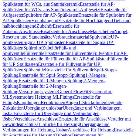
Spülkästen für WCs, aus Sanitärkeramik
Ersatzteile für AP-
Spülkästen für WCs, aus Sanitärkeramik
Aufgesetzt
Ersatzteile für
Aufgesetzt
Spülrohre für AP-Spülkästen
Ersatzteile für Spülrohre für
AP-Spülkästen
Hochhängend
Ersatzteile für Hochhängend
Tief- und
halbhochhängend
Zubehör
Ersatzteile für
Zubehör
Anschlüsse
Ersatzteile für Anschlüsse
Manschetten
Nippel,
Rosetten und Staueinsätze
Verbrauchsmaterial
Spülventile
UP-
Spülkästen
Sigma UP-Spülkästen
Ersatzteile für Sigma UP-
Spülkästen
Spülrohre
Zubehör
Füll- und
Spülventile
Füllventile
Ersatzteile für Füllventile
Füllventile für AP-
Spülkästen
Ersatzteile für Füllventile für AP-Spülkästen
Füllventile
für UP-Spülkästen
Ersatzteile für Füllventile für UP-
Spülkästen
Spülventile
Ersatzteile für Spülventile
Spül-Stopp-
Spülung
Ersatzteile für Spül-Stopp-Spülung
1-Mengen-
Spülung
Ersatzteile für 1-Mengen-Spülung
2-Mengen-
Spülung
Ersatzteile für 2-Mengen-
Spülung
Versorgungssysteme
Geberit FlowFit
Systemrohre
ML
Systemrohre Heizung ML
Fittings
Ersatzteile für
Fittings
Kupplungen
Reduktionen
Bögen
T-Stücke
Innenliegende
Zirkulation
Übergänge unlösbar
Übergänge und Verbindungen,
lösbar
Ersatzteile für Übergänge und Verbindungen,
lösbar
Verschlüsse
Anschlüsse
Ersatzteile für Anschlüsse
Verteiler mit
Gewindeanschluss
T-Stücke für Heizung
Übergänge und
Verbindungen für Heizung, lösbar
Anschlüsse für Heizung
Ersatzteile
für Anschlüsse für Heizung
Zubehör
Dämmungen für