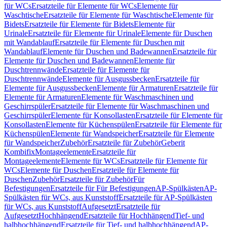
für WCs
Ersatzteile für Elemente für WCs
Elemente für
Waschtische
Ersatzteile für Elemente für Waschtische
Elemente für
Bidets
Ersatzteile für Elemente für Bidets
Elemente für
Urinale
Ersatzteile für Elemente für Urinale
Elemente für Duschen
mit Wandablauf
Ersatzteile für Elemente für Duschen mit
Wandablauf
Elemente für Duschen und Badewannen
Ersatzteile für
Elemente für Duschen und Badewannen
Elemente für
Duschtrennwände
Ersatzteile für Elemente für
Duschtrennwände
Elemente für Ausgussbecken
Ersatzteile für
Elemente für Ausgussbecken
Elemente für Armaturen
Ersatzteile für
Elemente für Armaturen
Elemente für Waschmaschinen und
Geschirrspüler
Ersatzteile für Elemente für Waschmaschinen und
Geschirrspüler
Elemente für Konsollasten
Ersatzteile für Elemente für
Konsollasten
Elemente für Küchenspülen
Ersatzteile für Elemente für
Küchenspülen
Elemente für Wandspeicher
Ersatzteile für Elemente
für Wandspeicher
Zubehör
Ersatzteile für Zubehör
Geberit
Kombifix
Montageelemente
Ersatzteile für
Montageelemente
Elemente für WCs
Ersatzteile für Elemente für
WCs
Elemente für Duschen
Ersatzteile für Elemente für
Duschen
Zubehör
Ersatzteile für Zubehör
Für
Befestigungen
Ersatzteile für Für Befestigungen
AP-Spülkästen
AP-
Spülkästen für WCs, aus Kunststoff
Ersatzteile für AP-Spülkästen
für WCs, aus Kunststoff
Aufgesetzt
Ersatzteile für
Aufgesetzt
Hochhängend
Ersatzteile für Hochhängend
Tief- und
halbhochhängend
Ersatzteile für Tief- und halbhochhängend
AP-