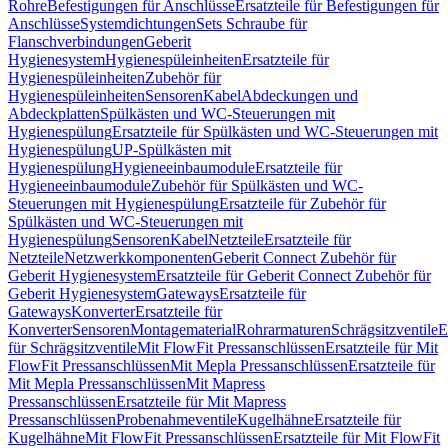
Rohre
Befestigungen für Anschlüsse
Ersatzteile für Befestigungen für
Anschlüsse
Systemdichtungen
Sets Schraube für
Flanschverbindungen
Geberit
Hygienesystem
Hygienespüleinheiten
Ersatzteile für
Hygienespüleinheiten
Zubehör für
Hygienespüleinheiten
Sensoren
Kabel
Abdeckungen und
Abdeckplatten
Spülkästen und WC-Steuerungen mit
Hygienespülung
Ersatzteile für Spülkästen und WC-Steuerungen mit
Hygienespülung
UP-Spülkästen mit
Hygienespülung
Hygieneeinbaumodule
Ersatzteile für
Hygieneeinbaumodule
Zubehör für Spülkästen und WC-
Steuerungen mit Hygienespülung
Ersatzteile für Zubehör für
Spülkästen und WC-Steuerungen mit
Hygienespülung
Sensoren
Kabel
Netzteile
Ersatzteile für
Netzteile
Netzwerkkomponenten
Geberit Connect Zubehör für
Geberit Hygienesystem
Ersatzteile für Geberit Connect Zubehör für
Geberit Hygienesystem
Gateways
Ersatzteile für
Gateways
Konverter
Ersatzteile für
Konverter
Sensoren
Montagematerial
Rohrarmaturen
Schrägsitzventile
E
für Schrägsitzventile
Mit FlowFit Pressanschlüssen
Ersatzteile für Mit
FlowFit Pressanschlüssen
Mit Mepla Pressanschlüssen
Ersatzteile für
Mit Mepla Pressanschlüssen
Mit Mapress
Pressanschlüssen
Ersatzteile für Mit Mapress
Pressanschlüssen
Probenahmeventile
Kugelhähne
Ersatzteile für
Kugelhähne
Mit FlowFit Pressanschlüssen
Ersatzteile für Mit FlowFit