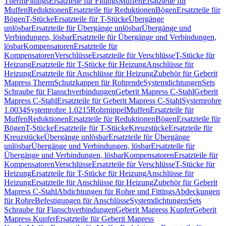
Therm
Fittings
Ersatzteile für Fittings
Muffen
Ersatzteile für
Muffen
Reduktionen
Ersatzteile für Reduktionen
Bögen
Ersatzteile für
Bögen
T-Stücke
Ersatzteile für T-Stücke
Übergänge
unlösbar
Ersatzteile für Übergänge unlösbar
Übergänge und
Verbindungen, lösbar
Ersatzteile für Übergänge und Verbindungen,
lösbar
Kompensatoren
Ersatzteile für
Kompensatoren
Verschlüsse
Ersatzteile für Verschlüsse
T-Stücke für
Heizung
Ersatzteile für T-Stücke für Heizung
Anschlüsse für
Heizung
Ersatzteile für Anschlüsse für Heizung
Zubehör für Geberit
Mapress Therm
Schutzkappen für Rohrende
Systemdichtungen
Sets
Schraube für Flanschverbindungen
Geberit Mapress C-Stahl
Geberit
Mapress C-Stahl
Ersatzteile für Geberit Mapress C-Stahl
Systemrohre
1.0034
Systemrohre 1.0215
Rohrnippel
Muffen
Ersatzteile für
Muffen
Reduktionen
Ersatzteile für Reduktionen
Bögen
Ersatzteile für
Bögen
T-Stücke
Ersatzteile für T-Stücke
Kreuzstücke
Ersatzteile für
Kreuzstücke
Übergänge unlösbar
Ersatzteile für Übergänge
unlösbar
Übergänge und Verbindungen, lösbar
Ersatzteile für
Übergänge und Verbindungen, lösbar
Kompensatoren
Ersatzteile für
Kompensatoren
Verschlüsse
Ersatzteile für Verschlüsse
T-Stücke für
Heizung
Ersatzteile für T-Stücke für Heizung
Anschlüsse für
Heizung
Ersatzteile für Anschlüsse für Heizung
Zubehör für Geberit
Mapress C-Stahl
Abdichtungen für Rohre und Fittings
Abdeckungen
für Rohre
Befestigungen für Anschlüsse
Systemdichtungen
Sets
Schraube für Flanschverbindungen
Geberit Mapress Kupfer
Geberit
Mapress Kupfer
Ersatzteile für Geberit Mapress