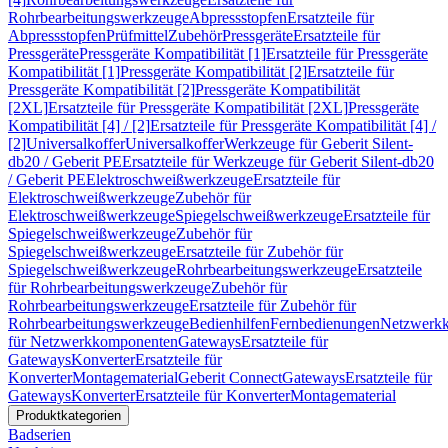
Rohrbearbeitungswerkzeuge
Abpressstopfen
Ersatzteile für
Abpressstopfen
Prüfmittel
Zubehör
Pressgeräte
Ersatzteile für
Pressgeräte
Pressgeräte Kompatibilität [1]
Ersatzteile für Pressgeräte
Kompatibilität [1]
Pressgeräte Kompatibilität [2]
Ersatzteile für
Pressgeräte Kompatibilität [2]
Pressgeräte Kompatibilität
[2XL]
Ersatzteile für Pressgeräte Kompatibilität [2XL]
Pressgeräte
Kompatibilität [4] / [2]
Ersatzteile für Pressgeräte Kompatibilität [4] /
[2]
Universalkoffer
Universalkoffer
Werkzeuge für Geberit Silent-
db20 / Geberit PE
Ersatzteile für Werkzeuge für Geberit Silent-db20
/ Geberit PE
Elektroschweißwerkzeuge
Ersatzteile für
Elektroschweißwerkzeuge
Zubehör für
Elektroschweißwerkzeuge
Spiegelschweißwerkzeuge
Ersatzteile für
Spiegelschweißwerkzeuge
Zubehör für
Spiegelschweißwerkzeuge
Ersatzteile für Zubehör für
Spiegelschweißwerkzeuge
Rohrbearbeitungswerkzeuge
Ersatzteile
für Rohrbearbeitungswerkzeuge
Zubehör für
Rohrbearbeitungswerkzeuge
Ersatzteile für Zubehör für
Rohrbearbeitungswerkzeuge
Bedienhilfen
Fernbedienungen
Netzwerk
für Netzwerkkomponenten
Gateways
Ersatzteile für
Gateways
Konverter
Ersatzteile für
Konverter
Montagematerial
Geberit Connect
Gateways
Ersatzteile für
Gateways
Konverter
Ersatzteile für Konverter
Montagematerial
Produktkategorien
Badserien