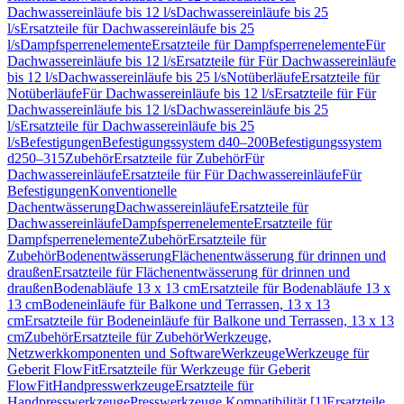
Dachwassereinläufe bis 12 l/s
Dachwassereinläufe bis 25
l/s
Ersatzteile für Dachwassereinläufe bis 25
l/s
Dampfsperrenelemente
Ersatzteile für Dampfsperrenelemente
Für
Dachwassereinläufe bis 12 l/s
Ersatzteile für Für Dachwassereinläufe
bis 12 l/s
Dachwassereinläufe bis 25 l/s
Notüberläufe
Ersatzteile für
Notüberläufe
Für Dachwassereinläufe bis 12 l/s
Ersatzteile für Für
Dachwassereinläufe bis 12 l/s
Dachwassereinläufe bis 25
l/s
Ersatzteile für Dachwassereinläufe bis 25
l/s
Befestigungen
Befestigungssystem d40–200
Befestigungssystem
d250–315
Zubehör
Ersatzteile für Zubehör
Für
Dachwassereinläufe
Ersatzteile für Für Dachwassereinläufe
Für
Befestigungen
Konventionelle
Dachentwässerung
Dachwassereinläufe
Ersatzteile für
Dachwassereinläufe
Dampfsperrenelemente
Ersatzteile für
Dampfsperrenelemente
Zubehör
Ersatzteile für
Zubehör
Bodenentwässerung
Flächenentwässerung für drinnen und
draußen
Ersatzteile für Flächenentwässerung für drinnen und
draußen
Bodenabläufe 13 x 13 cm
Ersatzteile für Bodenabläufe 13 x
13 cm
Bodeneinläufe für Balkone und Terrassen, 13 x 13
cm
Ersatzteile für Bodeneinläufe für Balkone und Terrassen, 13 x 13
cm
Zubehör
Ersatzteile für Zubehör
Werkzeuge,
Netzwerkkomponenten und Software
Werkzeuge
Werkzeuge für
Geberit FlowFit
Ersatzteile für Werkzeuge für Geberit
FlowFit
Handpresswerkzeuge
Ersatzteile für
Handpresswerkzeuge
Presswerkzeuge Kompatibilität [1]
Ersatzteile