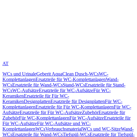
AT
WCs und Urinale
Geberit AquaClean Dusch-WCs
WC-
Komplettanlagen
Ersatzteile für WC-Komplettanlagen
Wand-
WCs
Ersatzteile für Wand-WCs
Stand-WCs
Ersatzteile für Stand-
WCs
WC-Aufsätze
Ersatzteile für WC-Aufsätze
Für WC-
Keramiken
Ersatzteile für Für WC-
Keramiken
Designplatten
Ersatzteile für Designplatten
Für WC-
Komplettanlagen
Ersatzteile für Für WC-Komplettanlagen
Für WC-
Aufsätze
Ersatzteile für Für WC-Aufsätze
Zubehör
Ersatzteile für
Zubehör
Für WC-Komplettanlagen
Für WC-Aufsätze
Ersatzteile für
Für WC-Aufsätze
Für WC-Aufsätze und WC-
Komplettanlagen
WCs
Verbrauchsmaterial
WCs und WC-Sitze
Wand-
WCs
Ersatzteile für Wand-WCs
Tiefspül-WCs
Ersatzteile für Tiefspül-