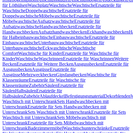
für Löthülsen
Waschplatz
Waschtische
Waschtische
Ersatzteile für
Waschtische
Doppelwaschtische
Ersatzteile für
Doppelwaschtische
Möbelwaschtische
Ersatzteile für
Möbelwaschtische
Aufsatzwaschtische
Ersatzteile für
Aufsatzwaschtische
Handwaschbecken
Ersatzteile für
Handwaschbecken
Aufsatzhandwaschbecken
Eckhandwaschbecken
H
für Halbeinbauwaschtische
Einbauwaschtische
Ersatzteile für
Einbauwaschtische
Unterbauwaschtische
Ersatzteile für
Unterbauwaschtische
Eckwaschtische
Waschtische
Comfort
Waschtische für Kinder
Ersatzteile für Waschtische für
Kinder
Waschtische
Waschrinnen
Ersatzteile für Waschrinnen
Weitere
Becken
Ersatzteile für Weitere Becken
Ausgussbecken
Ersatzteile für
Ausgussbecken
Ausgüsse
Ersatzteile für
Ausgüsse
Mehrzweckbecken
Gipsfangbecken
Waschtische für
Klassenräume
Ersatzteile für Waschtische für
Klassenräume
Zubehör
Säulen
Ersatzteile für
Säulen
Halbsäulen
Ersatzteile für
Halbsäulen
Zubehör
Ablaufdeckel
Befestigungsmaterial
Dekorblenden
W
Waschtisch mit Unterschrank
Sets Handwaschbecken mit
Unterschrank
Ersatzteile für Sets Handwaschbecken mit
Unterschrank
Sets Waschtisch mit Unterschrank
Ersatzteile für Sets
Waschtisch mit Unterschrank
Sets Möbelwaschtisch mit
Unterschrank
Ersatzteile für Sets Möbelwaschtisch mit
Unterschrank
Badezimmermöbel
Waschtischunterschränke
Ersatzteile