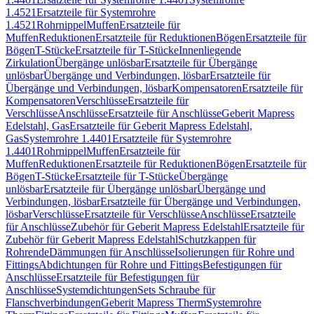
1.4521
Ersatzteile für Systemrohre
1.4521
Rohrnippel
Muffen
Ersatzteile für
Muffen
Reduktionen
Ersatzteile für Reduktionen
Bögen
Ersatzteile für
Bögen
T-Stücke
Ersatzteile für T-Stücke
Innenliegende
Zirkulation
Übergänge unlösbar
Ersatzteile für Übergänge
unlösbar
Übergänge und Verbindungen, lösbar
Ersatzteile für
Übergänge und Verbindungen, lösbar
Kompensatoren
Ersatzteile für
Kompensatoren
Verschlüsse
Ersatzteile für
Verschlüsse
Anschlüsse
Ersatzteile für Anschlüsse
Geberit Mapress
Edelstahl, Gas
Ersatzteile für Geberit Mapress Edelstahl,
Gas
Systemrohre 1.4401
Ersatzteile für Systemrohre
1.4401
Rohrnippel
Muffen
Ersatzteile für
Muffen
Reduktionen
Ersatzteile für Reduktionen
Bögen
Ersatzteile für
Bögen
T-Stücke
Ersatzteile für T-Stücke
Übergänge
unlösbar
Ersatzteile für Übergänge unlösbar
Übergänge und
Verbindungen, lösbar
Ersatzteile für Übergänge und Verbindungen,
lösbar
Verschlüsse
Ersatzteile für Verschlüsse
Anschlüsse
Ersatzteile
für Anschlüsse
Zubehör für Geberit Mapress Edelstahl
Ersatzteile für
Zubehör für Geberit Mapress Edelstahl
Schutzkappen für
Rohrende
Dämmungen für Anschlüsse
Isolierungen für Rohre und
Fittings
Abdichtungen für Rohre und Fittings
Befestigungen für
Anschlüsse
Ersatzteile für Befestigungen für
Anschlüsse
Systemdichtungen
Sets Schraube für
Flanschverbindungen
Geberit Mapress Therm
Systemrohre