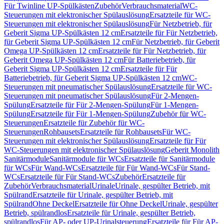
Für Twinline UP-Spülkästen
Zubehör
Verbrauchsmaterial
WC-
Steuerungen mit elektronischer Spülauslösung
Ersatzteile für WC-
Steuerungen mit elektronischer Spülauslösung
Für Netzbetrieb, für
Geberit Sigma UP-Spülkästen 12 cm
Ersatzteile für Für Netzbetrieb,
für Geberit Sigma UP-Spülkästen 12 cm
Für Netzbetrieb, für Geberit
Omega UP-Spülkästen 12 cm
Ersatzteile für Für Netzbetrieb, für
Geberit Omega UP-Spülkästen 12 cm
Für Batteriebetrieb, für
Geberit Sigma UP-Spülkästen 12 cm
Ersatzteile für Für
Batteriebetrieb, für Geberit Sigma UP-Spülkästen 12 cm
WC-
Steuerungen mit pneumatischer Spülauslösung
Ersatzteile für WC-
Steuerungen mit pneumatischer Spülauslösung
Für 2-Mengen-
Spülung
Ersatzteile für Für 2-Mengen-Spülung
Für 1-Mengen-
Spülung
Ersatzteile für Für 1-Mengen-Spülung
Zubehör für WC-
Steuerungen
Ersatzteile für Zubehör für WC-
Steuerungen
Rohbausets
Ersatzteile für Rohbausets
Für WC-
Steuerungen mit elektronischer Spülauslösung
Ersatzteile für Für
WC-Steuerungen mit elektronischer Spülauslösung
Geberit Monolith
Sanitärmodule
Sanitärmodule für WCs
Ersatzteile für Sanitärmodule
für WCs
Für Wand-WCs
Ersatzteile für Für Wand-WCs
Für Stand-
WCs
Ersatzteile für Für Stand-WCs
Zubehör
Ersatzteile für
Zubehör
Verbrauchsmaterial
Urinale
Urinale, gespülter Betrieb, mit
Spülrand
Ersatzteile für Urinale, gespülter Betrieb, mit
Spülrand
Ohne Deckel
Ersatzteile für Ohne Deckel
Urinale, gespülter
Betrieb, spülrandlos
Ersatzteile für Urinale, gespülter Betrieb,
spülrandlos
Für AP- oder UP-Urinalsteuerung
Ersatzteile für Für AP-