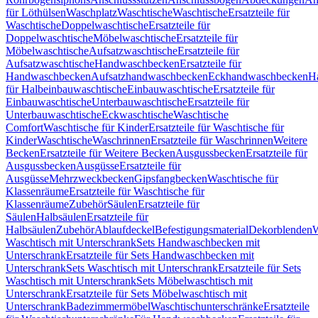
für Löthülsen
Waschplatz
Waschtische
Waschtische
Ersatzteile für
Waschtische
Doppelwaschtische
Ersatzteile für
Doppelwaschtische
Möbelwaschtische
Ersatzteile für
Möbelwaschtische
Aufsatzwaschtische
Ersatzteile für
Aufsatzwaschtische
Handwaschbecken
Ersatzteile für
Handwaschbecken
Aufsatzhandwaschbecken
Eckhandwaschbecken
H
für Halbeinbauwaschtische
Einbauwaschtische
Ersatzteile für
Einbauwaschtische
Unterbauwaschtische
Ersatzteile für
Unterbauwaschtische
Eckwaschtische
Waschtische
Comfort
Waschtische für Kinder
Ersatzteile für Waschtische für
Kinder
Waschtische
Waschrinnen
Ersatzteile für Waschrinnen
Weitere
Becken
Ersatzteile für Weitere Becken
Ausgussbecken
Ersatzteile für
Ausgussbecken
Ausgüsse
Ersatzteile für
Ausgüsse
Mehrzweckbecken
Gipsfangbecken
Waschtische für
Klassenräume
Ersatzteile für Waschtische für
Klassenräume
Zubehör
Säulen
Ersatzteile für
Säulen
Halbsäulen
Ersatzteile für
Halbsäulen
Zubehör
Ablaufdeckel
Befestigungsmaterial
Dekorblenden
W
Waschtisch mit Unterschrank
Sets Handwaschbecken mit
Unterschrank
Ersatzteile für Sets Handwaschbecken mit
Unterschrank
Sets Waschtisch mit Unterschrank
Ersatzteile für Sets
Waschtisch mit Unterschrank
Sets Möbelwaschtisch mit
Unterschrank
Ersatzteile für Sets Möbelwaschtisch mit
Unterschrank
Badezimmermöbel
Waschtischunterschränke
Ersatzteile