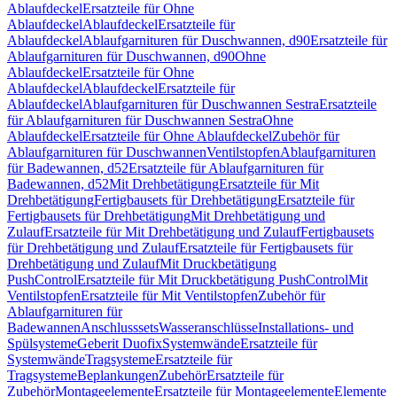
Ablaufdeckel
Ersatzteile für Ohne
Ablaufdeckel
Ablaufdeckel
Ersatzteile für
Ablaufdeckel
Ablaufgarnituren für Duschwannen, d90
Ersatzteile für
Ablaufgarnituren für Duschwannen, d90
Ohne
Ablaufdeckel
Ersatzteile für Ohne
Ablaufdeckel
Ablaufdeckel
Ersatzteile für
Ablaufdeckel
Ablaufgarnituren für Duschwannen Sestra
Ersatzteile
für Ablaufgarnituren für Duschwannen Sestra
Ohne
Ablaufdeckel
Ersatzteile für Ohne Ablaufdeckel
Zubehör für
Ablaufgarnituren für Duschwannen
Ventilstopfen
Ablaufgarnituren
für Badewannen, d52
Ersatzteile für Ablaufgarnituren für
Badewannen, d52
Mit Drehbetätigung
Ersatzteile für Mit
Drehbetätigung
Fertigbausets für Drehbetätigung
Ersatzteile für
Fertigbausets für Drehbetätigung
Mit Drehbetätigung und
Zulauf
Ersatzteile für Mit Drehbetätigung und Zulauf
Fertigbausets
für Drehbetätigung und Zulauf
Ersatzteile für Fertigbausets für
Drehbetätigung und Zulauf
Mit Druckbetätigung
PushControl
Ersatzteile für Mit Druckbetätigung PushControl
Mit
Ventilstopfen
Ersatzteile für Mit Ventilstopfen
Zubehör für
Ablaufgarnituren für
Badewannen
Anschlusssets
Wasseranschlüsse
Installations- und
Spülsysteme
Geberit Duofix
Systemwände
Ersatzteile für
Systemwände
Tragsysteme
Ersatzteile für
Tragsysteme
Beplankungen
Zubehör
Ersatzteile für
Zubehör
Montageelemente
Ersatzteile für Montageelemente
Elemente