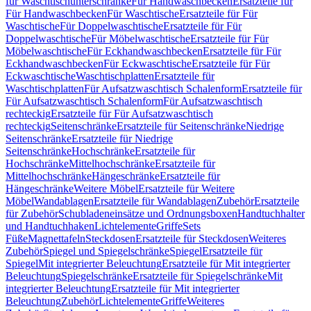
für Waschtischunterschränke
Für Handwaschbecken
Ersatzteile für
Für Handwaschbecken
Für Waschtische
Ersatzteile für Für
Waschtische
Für Doppelwaschtische
Ersatzteile für Für
Doppelwaschtische
Für Möbelwaschtische
Ersatzteile für Für
Möbelwaschtische
Für Eckhandwaschbecken
Ersatzteile für Für
Eckhandwaschbecken
Für Eckwaschtische
Ersatzteile für Für
Eckwaschtische
Waschtischplatten
Ersatzteile für
Waschtischplatten
Für Aufsatzwaschtisch Schalenform
Ersatzteile für
Für Aufsatzwaschtisch Schalenform
Für Aufsatzwaschtisch
rechteckig
Ersatzteile für Für Aufsatzwaschtisch
rechteckig
Seitenschränke
Ersatzteile für Seitenschränke
Niedrige
Seitenschränke
Ersatzteile für Niedrige
Seitenschränke
Hochschränke
Ersatzteile für
Hochschränke
Mittelhochschränke
Ersatzteile für
Mittelhochschränke
Hängeschränke
Ersatzteile für
Hängeschränke
Weitere Möbel
Ersatzteile für Weitere
Möbel
Wandablagen
Ersatzteile für Wandablagen
Zubehör
Ersatzteile
für Zubehör
Schubladeneinsätze und Ordnungsboxen
Handtuchhalter
und Handtuchhaken
Lichtelemente
Griffe
Sets
Füße
Magnettafeln
Steckdosen
Ersatzteile für Steckdosen
Weiteres
Zubehör
Spiegel und Spiegelschränke
Spiegel
Ersatzteile für
Spiegel
Mit integrierter Beleuchtung
Ersatzteile für Mit integrierter
Beleuchtung
Spiegelschränke
Ersatzteile für Spiegelschränke
Mit
integrierter Beleuchtung
Ersatzteile für Mit integrierter
Beleuchtung
Zubehör
Lichtelemente
Griffe
Weiteres