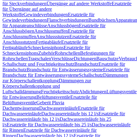
für Steckverbindungen
Übergänge auf andere Werkstoffe
Ersatzteile
für Übergänge auf andere
Werkstoffe
Gewindeverbindungen
Ersatzteile für
Gewindeverbindungen
Flanschverbindungen
Bundbüchsen
Apparatean
für Apparateanschlüsse
Anschlussbögen
Ersatzteile für
Anschlussbögen
Anschlussmuffen
Ersatzteile für
Anschlussmuffen
Anschlussstutzen
Ersatzteile für
Anschlussstutzen
Fertigabläufe
Ersatzteile für
Fertigabläufe
Schneckensiphons
Ersatzteile für
Schneckensiphons
Zubehör
Rohrschellen
Befestigungen für
Rohrschellen
Tragschalen
Verschlüsse
Dichtungen
Bauschutze
Verbrauc
Schallschutz und Feuchtigkeitsschutz
Brandschutz
Ersatzteile für
Brandschutz
Brandschutz für Entwässerungssysteme
Ersatzteile für
Brandschutz für Entwässerungssysteme
Schallschutz
Dämmungen
zur Körperschallentkopplung
Dämmungen zur
Körperschallentkopplung und
Luftschalldämmung
Feuchtigkeitsschutz
Abdichtungen
Lüftungsventile
für Entwässerung
Belüftungsventile
Ersatzteile für
Belüftungsventile
Geberit Pluvia
Dachentwässerung
Dachwassereinläufe
Ersatzteile für
Dachwassereinläufe
Dachwassereinläufe bis 12 l/s
Ersatzteile für
Dachwassereinläufe bis 12 l/s
Dachwassereinläufe bis 25
l/s
Ersatzteile für Dachwassereinläufe bis 25 l/s
Dachwassereinläufe
für Rinnen
Ersatzteile für Dachwassereinläufe für
Rinnen
Dachwassereinläufe bis 12 l/s
Ersatzteile für