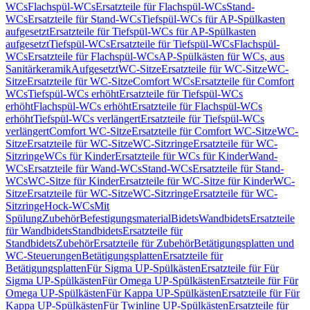
WCs
Flachspül-WCs
Ersatzteile für Flachspül-WCs
Stand-
WCs
Ersatzteile für Stand-WCs
Tiefspül-WCs für AP-Spülkasten
aufgesetzt
Ersatzteile für Tiefspül-WCs für AP-Spülkasten
aufgesetzt
Tiefspül-WCs
Ersatzteile für Tiefspül-WCs
Flachspül-
WCs
Ersatzteile für Flachspül-WCs
AP-Spülkästen für WCs, aus
Sanitärkeramik
Aufgesetzt
WC-Sitze
Ersatzteile für WC-Sitze
WC-
Sitze
Ersatzteile für WC-Sitze
Comfort WCs
Ersatzteile für Comfort
WCs
Tiefspül-WCs erhöht
Ersatzteile für Tiefspül-WCs
erhöht
Flachspül-WCs erhöht
Ersatzteile für Flachspül-WCs
erhöht
Tiefspül-WCs verlängert
Ersatzteile für Tiefspül-WCs
verlängert
Comfort WC-Sitze
Ersatzteile für Comfort WC-Sitze
WC-
Sitze
Ersatzteile für WC-Sitze
WC-Sitzringe
Ersatzteile für WC-
Sitzringe
WCs für Kinder
Ersatzteile für WCs für Kinder
Wand-
WCs
Ersatzteile für Wand-WCs
Stand-WCs
Ersatzteile für Stand-
WCs
WC-Sitze für Kinder
Ersatzteile für WC-Sitze für Kinder
WC-
Sitze
Ersatzteile für WC-Sitze
WC-Sitzringe
Ersatzteile für WC-
Sitzringe
Hock-WCs
Mit
Spülung
Zubehör
Befestigungsmaterial
Bidets
Wandbidets
Ersatzteile
für Wandbidets
Standbidets
Ersatzteile für
Standbidets
Zubehör
Ersatzteile für Zubehör
Betätigungsplatten und
WC-Steuerungen
Betätigungsplatten
Ersatzteile für
Betätigungsplatten
Für Sigma UP-Spülkästen
Ersatzteile für Für
Sigma UP-Spülkästen
Für Omega UP-Spülkästen
Ersatzteile für Für
Omega UP-Spülkästen
Für Kappa UP-Spülkästen
Ersatzteile für Für
Kappa UP-Spülkästen
Für Twinline UP-Spülkästen
Ersatzteile für