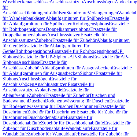
Waschbeckenanschlüsse
Anschlussstutzen
Anschlussbögen
Abdeckung
für
Anschlüsse
Dichtungen
Löthülsen
Standrohre
Verlängerungen
Wandeinb
für Wandeinbaukästen
Ablaufgarnituren für Spülbecken
Ersatzteile
für Ablaufgarnituren für Spülbecken
Rohrbogensiphons
Ersatzteile
für Rohrbogensiphons
Doppelkammersiphons
Ersatzteile für
Doppelkammersiphons
Anschlussstutzen
Ersatzteile für
Anschlussstutzen
Zubehör
Ersatzteile für Zubehör
Ablaufgarnituren
für Geräte
Ersatzteile für Ablaufgarnituren für
Geräte
Rohrbogensiphons
Ersatzteile für Rohrbogensiphons
UP-
Siphons
Ersatzteile für UP-Siphons
AP-Siphons
Ersatzteile für AP-
Siphons
Anschlüsse
Ersatzteile für
Anschlüsse
Zubehör
Ablaufgarnituren für Ausgussbecken
Ersatzteile
für Ablaufgarnituren für Ausgussbecken
Siphons
Ersatzteile für
Siphons
Anschlussbögen
Ersatzteile für
Anschlussbögen
Anschlussstutzen
Ersatzteile für
Anschlussstutzen
Ablaufventile
Ersatzteile für
Ablaufventile
Zubehör
Ersatzteile für Zubehör
Duschen und
Badewannen
Duschen
Bodenentwässerung für Duschen
Ersatzteile
für Bodenentwässerung für Duschen
Duschrinnen
Ersatzteile für
Duschrinnen
Zubehör für Duschrinnen
Ersatzteile für Zubehör für
Duschrinnen
Duschbodenabläufe
Ersatzteile für
Duschbodenabläufe
Zubehör für Duschbodenabläufe
Ersatzteile für
Zubehör für Duschbodenabläufe
Wandabläufe
Ersatzteile für
Wandabläufe
Zubehör für Wandabläufe
Ersatzteile für Zubehör für