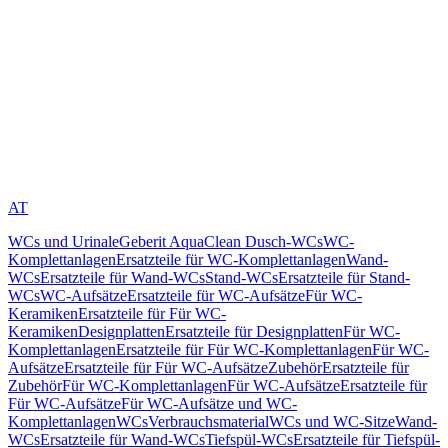
AT
WCs und Urinale
Geberit AquaClean Dusch-WCs
WC-
Komplettanlagen
Ersatzteile für WC-Komplettanlagen
Wand-
WCs
Ersatzteile für Wand-WCs
Stand-WCs
Ersatzteile für Stand-
WCs
WC-Aufsätze
Ersatzteile für WC-Aufsätze
Für WC-
Keramiken
Ersatzteile für Für WC-
Keramiken
Designplatten
Ersatzteile für Designplatten
Für WC-
Komplettanlagen
Ersatzteile für Für WC-Komplettanlagen
Für WC-
Aufsätze
Ersatzteile für Für WC-Aufsätze
Zubehör
Ersatzteile für
Zubehör
Für WC-Komplettanlagen
Für WC-Aufsätze
Ersatzteile für
Für WC-Aufsätze
Für WC-Aufsätze und WC-
Komplettanlagen
WCs
Verbrauchsmaterial
WCs und WC-Sitze
Wand-
WCs
Ersatzteile für Wand-WCs
Tiefspül-WCs
Ersatzteile für Tiefspül-