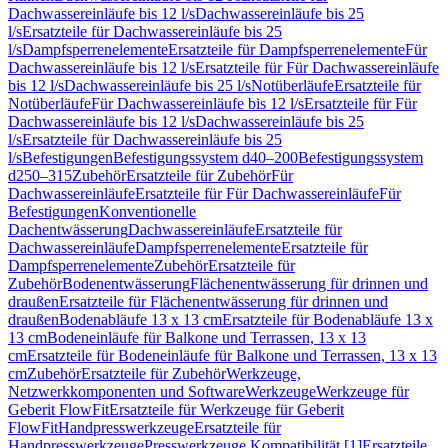
Dachwassereinläufe bis 12 l/s
Dachwassereinläufe bis 25
l/s
Ersatzteile für Dachwassereinläufe bis 25
l/s
Dampfsperrenelemente
Ersatzteile für Dampfsperrenelemente
Für
Dachwassereinläufe bis 12 l/s
Ersatzteile für Für Dachwassereinläufe
bis 12 l/s
Dachwassereinläufe bis 25 l/s
Notüberläufe
Ersatzteile für
Notüberläufe
Für Dachwassereinläufe bis 12 l/s
Ersatzteile für Für
Dachwassereinläufe bis 12 l/s
Dachwassereinläufe bis 25
l/s
Ersatzteile für Dachwassereinläufe bis 25
l/s
Befestigungen
Befestigungssystem d40–200
Befestigungssystem
d250–315
Zubehör
Ersatzteile für Zubehör
Für
Dachwassereinläufe
Ersatzteile für Für Dachwassereinläufe
Für
Befestigungen
Konventionelle
Dachentwässerung
Dachwassereinläufe
Ersatzteile für
Dachwassereinläufe
Dampfsperrenelemente
Ersatzteile für
Dampfsperrenelemente
Zubehör
Ersatzteile für
Zubehör
Bodenentwässerung
Flächenentwässerung für drinnen und
draußen
Ersatzteile für Flächenentwässerung für drinnen und
draußen
Bodenabläufe 13 x 13 cm
Ersatzteile für Bodenabläufe 13 x
13 cm
Bodeneinläufe für Balkone und Terrassen, 13 x 13
cm
Ersatzteile für Bodeneinläufe für Balkone und Terrassen, 13 x 13
cm
Zubehör
Ersatzteile für Zubehör
Werkzeuge,
Netzwerkkomponenten und Software
Werkzeuge
Werkzeuge für
Geberit FlowFit
Ersatzteile für Werkzeuge für Geberit
FlowFit
Handpresswerkzeuge
Ersatzteile für
Handpresswerkzeuge
Presswerkzeuge Kompatibilität [1]
Ersatzteile