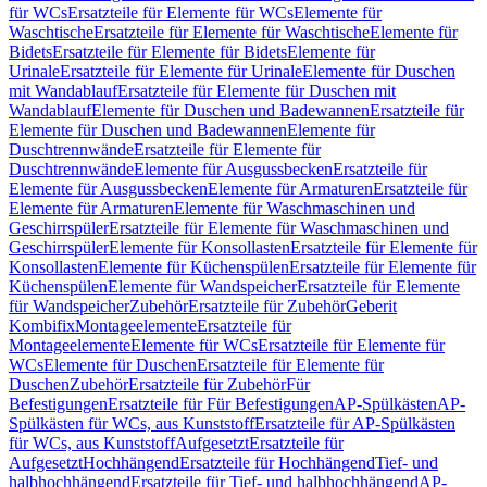
für WCs
Ersatzteile für Elemente für WCs
Elemente für
Waschtische
Ersatzteile für Elemente für Waschtische
Elemente für
Bidets
Ersatzteile für Elemente für Bidets
Elemente für
Urinale
Ersatzteile für Elemente für Urinale
Elemente für Duschen
mit Wandablauf
Ersatzteile für Elemente für Duschen mit
Wandablauf
Elemente für Duschen und Badewannen
Ersatzteile für
Elemente für Duschen und Badewannen
Elemente für
Duschtrennwände
Ersatzteile für Elemente für
Duschtrennwände
Elemente für Ausgussbecken
Ersatzteile für
Elemente für Ausgussbecken
Elemente für Armaturen
Ersatzteile für
Elemente für Armaturen
Elemente für Waschmaschinen und
Geschirrspüler
Ersatzteile für Elemente für Waschmaschinen und
Geschirrspüler
Elemente für Konsollasten
Ersatzteile für Elemente für
Konsollasten
Elemente für Küchenspülen
Ersatzteile für Elemente für
Küchenspülen
Elemente für Wandspeicher
Ersatzteile für Elemente
für Wandspeicher
Zubehör
Ersatzteile für Zubehör
Geberit
Kombifix
Montageelemente
Ersatzteile für
Montageelemente
Elemente für WCs
Ersatzteile für Elemente für
WCs
Elemente für Duschen
Ersatzteile für Elemente für
Duschen
Zubehör
Ersatzteile für Zubehör
Für
Befestigungen
Ersatzteile für Für Befestigungen
AP-Spülkästen
AP-
Spülkästen für WCs, aus Kunststoff
Ersatzteile für AP-Spülkästen
für WCs, aus Kunststoff
Aufgesetzt
Ersatzteile für
Aufgesetzt
Hochhängend
Ersatzteile für Hochhängend
Tief- und
halbhochhängend
Ersatzteile für Tief- und halbhochhängend
AP-