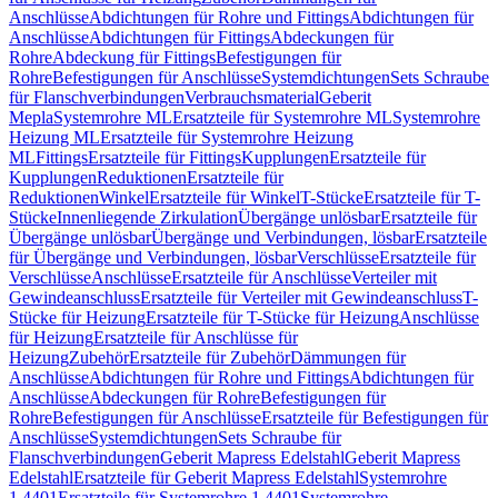
Anschlüsse
Abdichtungen für Rohre und Fittings
Abdichtungen für
Anschlüsse
Abdichtungen für Fittings
Abdeckungen für
Rohre
Abdeckung für Fittings
Befestigungen für
Rohre
Befestigungen für Anschlüsse
Systemdichtungen
Sets Schraube
für Flanschverbindungen
Verbrauchsmaterial
Geberit
Mepla
Systemrohre ML
Ersatzteile für Systemrohre ML
Systemrohre
Heizung ML
Ersatzteile für Systemrohre Heizung
ML
Fittings
Ersatzteile für Fittings
Kupplungen
Ersatzteile für
Kupplungen
Reduktionen
Ersatzteile für
Reduktionen
Winkel
Ersatzteile für Winkel
T-Stücke
Ersatzteile für T-
Stücke
Innenliegende Zirkulation
Übergänge unlösbar
Ersatzteile für
Übergänge unlösbar
Übergänge und Verbindungen, lösbar
Ersatzteile
für Übergänge und Verbindungen, lösbar
Verschlüsse
Ersatzteile für
Verschlüsse
Anschlüsse
Ersatzteile für Anschlüsse
Verteiler mit
Gewindeanschluss
Ersatzteile für Verteiler mit Gewindeanschluss
T-
Stücke für Heizung
Ersatzteile für T-Stücke für Heizung
Anschlüsse
für Heizung
Ersatzteile für Anschlüsse für
Heizung
Zubehör
Ersatzteile für Zubehör
Dämmungen für
Anschlüsse
Abdichtungen für Rohre und Fittings
Abdichtungen für
Anschlüsse
Abdeckungen für Rohre
Befestigungen für
Rohre
Befestigungen für Anschlüsse
Ersatzteile für Befestigungen für
Anschlüsse
Systemdichtungen
Sets Schraube für
Flanschverbindungen
Geberit Mapress Edelstahl
Geberit Mapress
Edelstahl
Ersatzteile für Geberit Mapress Edelstahl
Systemrohre
1.4401
Ersatzteile für Systemrohre 1.4401
Systemrohre