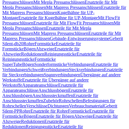
Pressanschlüssen
Mit Mepla Pressanschlüssen
Ersatzteile für Mit
Mepla Pressanschlüssen
Mit Mapress Pressanschlüssen
Ersatzteile für
Mit Mapress Pressanschlüssen
Kugelhähne für UP-
Montage
Ersatzteile für Kugelhähne für UP-Montage
Mit FlowFit
Pressanschlüssen
Ersatzteile für Mit FlowFit Pressanschlüssen
Mit
Mepla Pressanschlüssen
Ersatzteile für Mit Mepla
Pressanschlüssen
Mit Mapress Pressanschlüssen
Ersatzteile für Mit
Mapress Pressanschlüssen
Gebäude-Entwässerungssysteme
Geberit
Silent-db20
Rohre
Formstücke
Ersatzteile für
Formstücke
Bögen
Abzweige
Ersatzteile für
Abzweige
Reduktionen
Reinigungsstücke
Ersatzteile für
Reinigungsstücke
Formstücke
SuperTube
Bögen
Sonderformstücke
Verbindungen
Ersatzteile für
Verbindungen
Schweißverbindungen
Steckverbindungen
Ersatzteile
für Steckverbindungen
Spannverbindungen
Übergänge auf andere
Werkstoffe
Ersatzteile für Übergänge auf andere
Werkstoffe
Apparateanschlüsse
Ersatzteile für
Apparateanschlüsse
Anschlussbögen
Ersatzteile für
Anschlussbögen
Anschlusssteckmuffen
Ersatzteile für
Anschlusssteckmuffen
Zubehör
Rohrschellen
Befestigungen für
Rohrschellen
Verschlüsse
Dichtungen
Verbrauchsmaterial
Geberit
Silent-PP
Rohre
Ersatzteile für Rohre
Formstücke
Ersatzteile für
Formstücke
Bögen
Ersatzteile für Bögen
Abzweige
Ersatzteile für
Abzweige
Reduktionen
Ersatzteile für
Reduktionen
Reinigungsstücke
Ersatzteile für