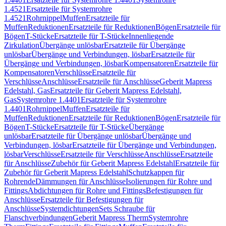
1.4521
Ersatzteile für Systemrohre
1.4521
Rohrnippel
Muffen
Ersatzteile für
Muffen
Reduktionen
Ersatzteile für Reduktionen
Bögen
Ersatzteile für
Bögen
T-Stücke
Ersatzteile für T-Stücke
Innenliegende
Zirkulation
Übergänge unlösbar
Ersatzteile für Übergänge
unlösbar
Übergänge und Verbindungen, lösbar
Ersatzteile für
Übergänge und Verbindungen, lösbar
Kompensatoren
Ersatzteile für
Kompensatoren
Verschlüsse
Ersatzteile für
Verschlüsse
Anschlüsse
Ersatzteile für Anschlüsse
Geberit Mapress
Edelstahl, Gas
Ersatzteile für Geberit Mapress Edelstahl,
Gas
Systemrohre 1.4401
Ersatzteile für Systemrohre
1.4401
Rohrnippel
Muffen
Ersatzteile für
Muffen
Reduktionen
Ersatzteile für Reduktionen
Bögen
Ersatzteile für
Bögen
T-Stücke
Ersatzteile für T-Stücke
Übergänge
unlösbar
Ersatzteile für Übergänge unlösbar
Übergänge und
Verbindungen, lösbar
Ersatzteile für Übergänge und Verbindungen,
lösbar
Verschlüsse
Ersatzteile für Verschlüsse
Anschlüsse
Ersatzteile
für Anschlüsse
Zubehör für Geberit Mapress Edelstahl
Ersatzteile für
Zubehör für Geberit Mapress Edelstahl
Schutzkappen für
Rohrende
Dämmungen für Anschlüsse
Isolierungen für Rohre und
Fittings
Abdichtungen für Rohre und Fittings
Befestigungen für
Anschlüsse
Ersatzteile für Befestigungen für
Anschlüsse
Systemdichtungen
Sets Schraube für
Flanschverbindungen
Geberit Mapress Therm
Systemrohre