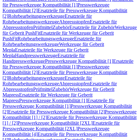
für Presswerkzeuge Kompatibilität [1]
Presswerkzeuge
Kompatibilität [2]
Ersatzteile für Presswerkzeuge Kompatibilität
[2]
Rohrbearbeitungswerkzeuge
Ersatzteile für
Rohrbearbeitungswerkzeuge
Abpressstopfen
Ersatzteile für
Abpressstopfen
Prüfmittel
Zubehör
Ersatzteile für Zubehör
Werkzeuge
für Geberit PushFit
Ersatzteile für Werkzeuge für Geberit
PushFit
Rohrbearbeitungswerkzeuge
Ersatzteile für
Rohrbearbeitungswerkzeuge
Werkzeuge für Geberit
Mepla
Ersatzteile für Werkzeuge für Geberit
Mepla
Handpresswerkzeuge
Ersatzteile für
Handpresswerkzeuge
Presswerkzeuge Kompatibilität [1]
Ersatzteile
für Presswerkzeuge Kompatibilität [1]
Presswerkzeuge
Kompatibilität [2]
Ersatzteile für Presswerkzeuge Kompatibilität
[2]
Rohrbearbeitungswerkzeuge
Ersatzteile für
Rohrbearbeitungswerkzeuge
Abpressstopfen
Ersatzteile für
Abpressstopfen
Prüfmittel
Zubehör
Werkzeuge für Geberit
Mapress
Ersatzteile für Werkzeuge für Geberit
Mapress
Presswerkzeuge Kompatibilität [1]
Ersatzteile für
Presswerkzeuge Kompatibilität [1]
Presswerkzeuge Kompatibilität
[2]
Ersatzteile für Presswerkzeuge Kompatibilität [2]
Presswerkzeuge
Kompatibilität [1] / [2]
Ersatzteile für Presswerkzeuge Kompatibilität
[1] / [2]
Presswerkzeuge Kompatibilität [2XL]
Ersatzteile für
Presswerkzeuge Kompatibilität [2XL]
Presswerkzeuge
Kompatibilität [4]
Ersatzteile für Presswerkzeuge Kompatibilität
[4]
Rohrbearbeitungswerkzeuge
Ersatzteile für