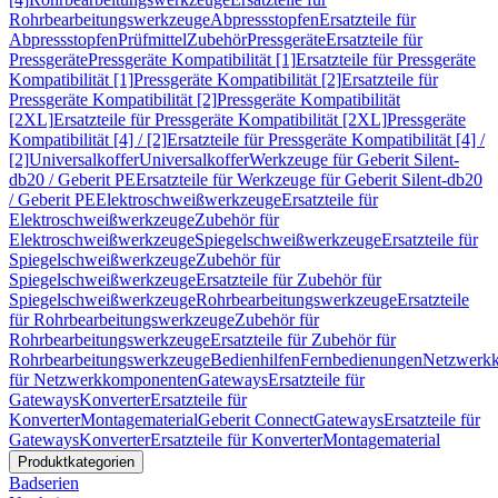
Rohrbearbeitungswerkzeuge
Abpressstopfen
Ersatzteile für
Abpressstopfen
Prüfmittel
Zubehör
Pressgeräte
Ersatzteile für
Pressgeräte
Pressgeräte Kompatibilität [1]
Ersatzteile für Pressgeräte
Kompatibilität [1]
Pressgeräte Kompatibilität [2]
Ersatzteile für
Pressgeräte Kompatibilität [2]
Pressgeräte Kompatibilität
[2XL]
Ersatzteile für Pressgeräte Kompatibilität [2XL]
Pressgeräte
Kompatibilität [4] / [2]
Ersatzteile für Pressgeräte Kompatibilität [4] /
[2]
Universalkoffer
Universalkoffer
Werkzeuge für Geberit Silent-
db20 / Geberit PE
Ersatzteile für Werkzeuge für Geberit Silent-db20
/ Geberit PE
Elektroschweißwerkzeuge
Ersatzteile für
Elektroschweißwerkzeuge
Zubehör für
Elektroschweißwerkzeuge
Spiegelschweißwerkzeuge
Ersatzteile für
Spiegelschweißwerkzeuge
Zubehör für
Spiegelschweißwerkzeuge
Ersatzteile für Zubehör für
Spiegelschweißwerkzeuge
Rohrbearbeitungswerkzeuge
Ersatzteile
für Rohrbearbeitungswerkzeuge
Zubehör für
Rohrbearbeitungswerkzeuge
Ersatzteile für Zubehör für
Rohrbearbeitungswerkzeuge
Bedienhilfen
Fernbedienungen
Netzwerk
für Netzwerkkomponenten
Gateways
Ersatzteile für
Gateways
Konverter
Ersatzteile für
Konverter
Montagematerial
Geberit Connect
Gateways
Ersatzteile für
Gateways
Konverter
Ersatzteile für Konverter
Montagematerial
Produktkategorien
Badserien