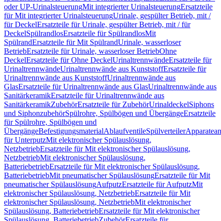
oder UP-Urinalsteuerung
Mit integrierter Urinalsteuerung
Ersatzteile
für Mit integrierter Urinalsteuerung
Urinale, gespülter Betrieb, mit /
für Deckel
Ersatzteile für Urinale, gespülter Betrieb, mit / für
Deckel
Spülrandlos
Ersatzteile für Spülrandlos
Mit
Spülrand
Ersatzteile für Mit Spülrand
Urinale, wasserloser
Betrieb
Ersatzteile für Urinale, wasserloser Betrieb
Ohne
Deckel
Ersatzteile für Ohne Deckel
Urinaltrennwände
Ersatzteile für
Urinaltrennwände
Urinaltrennwände aus Kunststoff
Ersatzteile für
Urinaltrennwände aus Kunststoff
Urinaltrennwände aus
Glas
Ersatzteile für Urinaltrennwände aus Glas
Urinaltrennwände aus
Sanitärkeramik
Ersatzteile für Urinaltrennwände aus
Sanitärkeramik
Zubehör
Ersatzteile für Zubehör
Urinaldeckel
Siphons
und Siphonzubehör
Spülrohre, Spülbögen und Übergänge
Ersatzteile
für Spülrohre, Spülbögen und
Übergänge
Befestigungsmaterial
Ablaufventile
Spülverteiler
Apparatean
für Unterputz
Mit elektronischer Spülauslösung,
Netzbetrieb
Ersatzteile für Mit elektronischer Spülauslösung,
Netzbetrieb
Mit elektronischer Spülauslösung,
Batteriebetrieb
Ersatzteile für Mit elektronischer Spülauslösung,
Batteriebetrieb
Mit pneumatischer Spülauslösung
Ersatzteile für Mit
pneumatischer Spülauslösung
Aufputz
Ersatzteile für Aufputz
Mit
elektronischer Spülauslösung, Netzbetrieb
Ersatzteile für Mit
elektronischer Spülauslösung, Netzbetrieb
Mit elektronischer
Spülauslösung, Batteriebetrieb
Ersatzteile für Mit elektronischer
Spülauslösung, Batteriebetrieb
Zubehör
Ersatzteile für