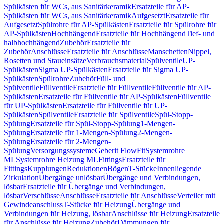
Spülkästen für WCs, aus Sanitärkeramik
Ersatzteile für AP-
Spülkästen für WCs, aus Sanitärkeramik
Aufgesetzt
Ersatzteile für
Aufgesetzt
Spülrohre für AP-Spülkästen
Ersatzteile für Spülrohre für
AP-Spülkästen
Hochhängend
Ersatzteile für Hochhängend
Tief- und
halbhochhängend
Zubehör
Ersatzteile für
Zubehör
Anschlüsse
Ersatzteile für Anschlüsse
Manschetten
Nippel,
Rosetten und Staueinsätze
Verbrauchsmaterial
Spülventile
UP-
Spülkästen
Sigma UP-Spülkästen
Ersatzteile für Sigma UP-
Spülkästen
Spülrohre
Zubehör
Füll- und
Spülventile
Füllventile
Ersatzteile für Füllventile
Füllventile für AP-
Spülkästen
Ersatzteile für Füllventile für AP-Spülkästen
Füllventile
für UP-Spülkästen
Ersatzteile für Füllventile für UP-
Spülkästen
Spülventile
Ersatzteile für Spülventile
Spül-Stopp-
Spülung
Ersatzteile für Spül-Stopp-Spülung
1-Mengen-
Spülung
Ersatzteile für 1-Mengen-Spülung
2-Mengen-
Spülung
Ersatzteile für 2-Mengen-
Spülung
Versorgungssysteme
Geberit FlowFit
Systemrohre
ML
Systemrohre Heizung ML
Fittings
Ersatzteile für
Fittings
Kupplungen
Reduktionen
Bögen
T-Stücke
Innenliegende
Zirkulation
Übergänge unlösbar
Übergänge und Verbindungen,
lösbar
Ersatzteile für Übergänge und Verbindungen,
lösbar
Verschlüsse
Anschlüsse
Ersatzteile für Anschlüsse
Verteiler mit
Gewindeanschluss
T-Stücke für Heizung
Übergänge und
Verbindungen für Heizung, lösbar
Anschlüsse für Heizung
Ersatzteile
für Anschlüsse für Heizung
Zubehör
Dämmungen für