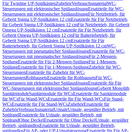
Für Twinline UP-Spülkästen
Zubehör
Verbrauchsmaterial
WC-
Steuerungen mit elektronischer Spülauslösung
Ersatzteile für WC-
Steuerungen mit elektronischer Spülauslösung
Für Netzbetrieb, für
Geberit Sigma UP-Spülkästen 12 cm
Ersatzteile für Für Netzbetrieb,
für Geberit Sigma UP-Spülkästen 12 cm
Für Netzbetrieb, für Geberit
Omega UP-Spülkästen 12 cm
Ersatzteile für Für Netzbetrieb, für
Geberit Omega UP-Spülkästen 12 cm
Für Batteriebetrieb, für
Geberit Sigma UP-Spülkästen 12 cm
Ersatzteile für Für
Batteriebetrieb, für Geberit Sigma UP-Spülkästen 12 cm
WC-
Steuerungen mit pneumatischer Spülauslösung
Ersatzteile für WC-
Steuerungen mit pneumatischer Spülauslösung
Für 2-Mengen-
Spülung
Ersatzteile für Für 2-Mengen-Spülung
Für 1-Mengen-
Spülung
Ersatzteile für Für 1-Mengen-Spülung
Zubehör für WC-
Steuerungen
Ersatzteile für Zubehör für WC-
Steuerungen
Rohbausets
Ersatzteile für Rohbausets
Für WC-
Steuerungen mit elektronischer Spülauslösung
Ersatzteile für Für
WC-Steuerungen mit elektronischer Spülauslösung
Geberit Monolith
Sanitärmodule
Sanitärmodule für WCs
Ersatzteile für Sanitärmodule
für WCs
Für Wand-WCs
Ersatzteile für Für Wand-WCs
Für Stand-
WCs
Ersatzteile für Für Stand-WCs
Zubehör
Ersatzteile für
Zubehör
Verbrauchsmaterial
Urinale
Urinale, gespülter Betrieb, mit
Spülrand
Ersatzteile für Urinale, gespülter Betrieb, mit
Spülrand
Ohne Deckel
Ersatzteile für Ohne Deckel
Urinale, gespülter
Betrieb, spülrandlos
Ersatzteile für Urinale, gespülter Betrieb,
spülrandlos
Für AP- oder UP-Urinalsteuerung
Ersatzteile für Für AP-