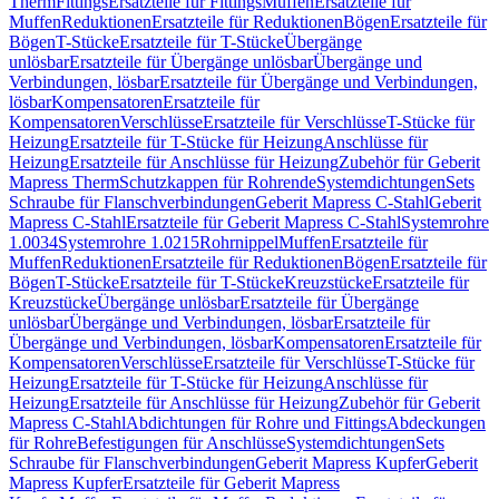
Therm
Fittings
Ersatzteile für Fittings
Muffen
Ersatzteile für
Muffen
Reduktionen
Ersatzteile für Reduktionen
Bögen
Ersatzteile für
Bögen
T-Stücke
Ersatzteile für T-Stücke
Übergänge
unlösbar
Ersatzteile für Übergänge unlösbar
Übergänge und
Verbindungen, lösbar
Ersatzteile für Übergänge und Verbindungen,
lösbar
Kompensatoren
Ersatzteile für
Kompensatoren
Verschlüsse
Ersatzteile für Verschlüsse
T-Stücke für
Heizung
Ersatzteile für T-Stücke für Heizung
Anschlüsse für
Heizung
Ersatzteile für Anschlüsse für Heizung
Zubehör für Geberit
Mapress Therm
Schutzkappen für Rohrende
Systemdichtungen
Sets
Schraube für Flanschverbindungen
Geberit Mapress C-Stahl
Geberit
Mapress C-Stahl
Ersatzteile für Geberit Mapress C-Stahl
Systemrohre
1.0034
Systemrohre 1.0215
Rohrnippel
Muffen
Ersatzteile für
Muffen
Reduktionen
Ersatzteile für Reduktionen
Bögen
Ersatzteile für
Bögen
T-Stücke
Ersatzteile für T-Stücke
Kreuzstücke
Ersatzteile für
Kreuzstücke
Übergänge unlösbar
Ersatzteile für Übergänge
unlösbar
Übergänge und Verbindungen, lösbar
Ersatzteile für
Übergänge und Verbindungen, lösbar
Kompensatoren
Ersatzteile für
Kompensatoren
Verschlüsse
Ersatzteile für Verschlüsse
T-Stücke für
Heizung
Ersatzteile für T-Stücke für Heizung
Anschlüsse für
Heizung
Ersatzteile für Anschlüsse für Heizung
Zubehör für Geberit
Mapress C-Stahl
Abdichtungen für Rohre und Fittings
Abdeckungen
für Rohre
Befestigungen für Anschlüsse
Systemdichtungen
Sets
Schraube für Flanschverbindungen
Geberit Mapress Kupfer
Geberit
Mapress Kupfer
Ersatzteile für Geberit Mapress