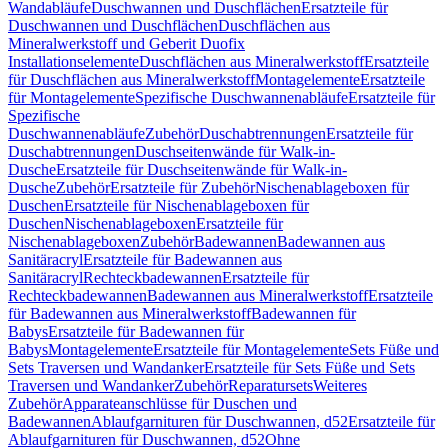
Wandabläufe
Duschwannen und Duschflächen
Ersatzteile für
Duschwannen und Duschflächen
Duschflächen aus
Mineralwerkstoff und Geberit Duofix
Installationselemente
Duschflächen aus Mineralwerkstoff
Ersatzteile
für Duschflächen aus Mineralwerkstoff
Montagelemente
Ersatzteile
für Montagelemente
Spezifische Duschwannenabläufe
Ersatzteile für
Spezifische
Duschwannenabläufe
Zubehör
Duschabtrennungen
Ersatzteile für
Duschabtrennungen
Duschseitenwände für Walk-in-
Dusche
Ersatzteile für Duschseitenwände für Walk-in-
Dusche
Zubehör
Ersatzteile für Zubehör
Nischenablageboxen für
Duschen
Ersatzteile für Nischenablageboxen für
Duschen
Nischenablageboxen
Ersatzteile für
Nischenablageboxen
Zubehör
Badewannen
Badewannen aus
Sanitäracryl
Ersatzteile für Badewannen aus
Sanitäracryl
Rechteckbadewannen
Ersatzteile für
Rechteckbadewannen
Badewannen aus Mineralwerkstoff
Ersatzteile
für Badewannen aus Mineralwerkstoff
Badewannen für
Babys
Ersatzteile für Badewannen für
Babys
Montagelemente
Ersatzteile für Montagelemente
Sets Füße und
Sets Traversen und Wandanker
Ersatzteile für Sets Füße und Sets
Traversen und Wandanker
Zubehör
Reparatursets
Weiteres
Zubehör
Apparateanschlüsse für Duschen und
Badewannen
Ablaufgarnituren für Duschwannen, d52
Ersatzteile für
Ablaufgarnituren für Duschwannen, d52
Ohne