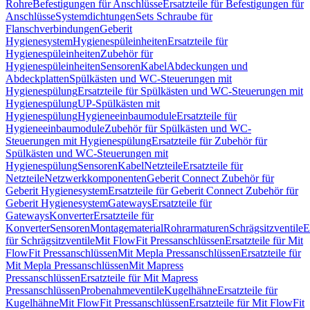
Rohre
Befestigungen für Anschlüsse
Ersatzteile für Befestigungen für
Anschlüsse
Systemdichtungen
Sets Schraube für
Flanschverbindungen
Geberit
Hygienesystem
Hygienespüleinheiten
Ersatzteile für
Hygienespüleinheiten
Zubehör für
Hygienespüleinheiten
Sensoren
Kabel
Abdeckungen und
Abdeckplatten
Spülkästen und WC-Steuerungen mit
Hygienespülung
Ersatzteile für Spülkästen und WC-Steuerungen mit
Hygienespülung
UP-Spülkästen mit
Hygienespülung
Hygieneeinbaumodule
Ersatzteile für
Hygieneeinbaumodule
Zubehör für Spülkästen und WC-
Steuerungen mit Hygienespülung
Ersatzteile für Zubehör für
Spülkästen und WC-Steuerungen mit
Hygienespülung
Sensoren
Kabel
Netzteile
Ersatzteile für
Netzteile
Netzwerkkomponenten
Geberit Connect Zubehör für
Geberit Hygienesystem
Ersatzteile für Geberit Connect Zubehör für
Geberit Hygienesystem
Gateways
Ersatzteile für
Gateways
Konverter
Ersatzteile für
Konverter
Sensoren
Montagematerial
Rohrarmaturen
Schrägsitzventile
E
für Schrägsitzventile
Mit FlowFit Pressanschlüssen
Ersatzteile für Mit
FlowFit Pressanschlüssen
Mit Mepla Pressanschlüssen
Ersatzteile für
Mit Mepla Pressanschlüssen
Mit Mapress
Pressanschlüssen
Ersatzteile für Mit Mapress
Pressanschlüssen
Probenahmeventile
Kugelhähne
Ersatzteile für
Kugelhähne
Mit FlowFit Pressanschlüssen
Ersatzteile für Mit FlowFit