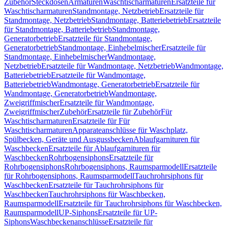
Zubehör
Steckdosen
Armaturen
Waschtischarmaturen
Ersatzteile für
Waschtischarmaturen
Standmontage, Netzbetrieb
Ersatzteile für
Standmontage, Netzbetrieb
Standmontage, Batteriebetrieb
Ersatzteile
für Standmontage, Batteriebetrieb
Standmontage,
Generatorbetrieb
Ersatzteile für Standmontage,
Generatorbetrieb
Standmontage, Einhebelmischer
Ersatzteile für
Standmontage, Einhebelmischer
Wandmontage,
Netzbetrieb
Ersatzteile für Wandmontage, Netzbetrieb
Wandmontage,
Batteriebetrieb
Ersatzteile für Wandmontage,
Batteriebetrieb
Wandmontage, Generatorbetrieb
Ersatzteile für
Wandmontage, Generatorbetrieb
Wandmontage,
Zweigriffmischer
Ersatzteile für Wandmontage,
Zweigriffmischer
Zubehör
Ersatzteile für Zubehör
Für
Waschtischarmaturen
Ersatzteile für Für
Waschtischarmaturen
Apparateanschlüsse für Waschplatz,
Spülbecken, Geräte und Ausgussbecken
Ablaufgarnituren für
Waschbecken
Ersatzteile für Ablaufgarnituren für
Waschbecken
Rohrbogensiphons
Ersatzteile für
Rohrbogensiphons
Rohrbogensiphons, Raumsparmodell
Ersatzteile
für Rohrbogensiphons, Raumsparmodell
Tauchrohrsiphons für
Waschbecken
Ersatzteile für Tauchrohrsiphons für
Waschbecken
Tauchrohrsiphons für Waschbecken,
Raumsparmodell
Ersatzteile für Tauchrohrsiphons für Waschbecken,
Raumsparmodell
UP-Siphons
Ersatzteile für UP-
Siphons
Waschbeckenanschlüsse
Ersatzteile für