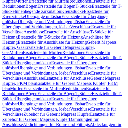
Kupfer
Muffen
Ersatzteile für Muffen
Reduktionen
Ersatzteile für
Reduktionen
Bögen
Ersatzteile für Bögen
T-Stücke
Ersatzteile für T-
Stücke
Innenliegende Zirkulation
Kreuzstücke
Ersatzteile für
Kreuzstücke
Übergänge unlösbar
Ersatzteile für Übergänge
unlösbar
Übergänge und Verbindungen, lösbar
Ersatzteile für
Übergänge und Verbindungen, lösbar
Verschlüsse
Ersatzteile für
Verschlüsse
Anschlüsse
Ersatzteile für Anschlüsse
T-Stücke für
Heizung
Ersatzteile für T-Stücke für Heizung
Anschlüsse für
Heizung
Ersatzteile für Anschlüsse für Heizung
Geberit Mapress
Kupfer, Gas
Ersatzteile für Geberit Mapress Kupfer,
Gas
Muffen
Ersatzteile für Muffen
Reduktionen
Ersatzteile für
Reduktionen
Bögen
Ersatzteile für Bögen
T-Stücke
Ersatzteile für T-
Stücke
Übergänge unlösbar
Ersatzteile für Übergänge
unlösbar
Übergänge und Verbindungen, lösbar
Ersatzteile für
Übergänge und Verbindungen, lösbar
Verschlüsse
Ersatzteile für
Verschlüsse
Anschlüsse
Ersatzteile für Anschlüsse
Geberit Mapress
Kupfer, FKM blau
Ersatzteile für Geberit Mapress Kupfer, FKM
blau
Muffen
Ersatzteile für Muffen
Reduktionen
Ersatzteile für
Reduktionen
Bögen
Ersatzteile für Bögen
T-Stücke
Ersatzteile für T-
Stücke
Übergänge unlösbar
Ersatzteile für Übergänge
unlösbar
Übergänge und Verbindungen, lösbar
Ersatzteile für
Übergänge und Verbindungen, lösbar
Verschlüsse
Ersatzteile für
Verschlüsse
Zubehör für Geberit Mapress Kupfer
Ersatzteile für
Zubehör für Geberit Mapress Kupfer
Dämmungen für
Anschlüsse
Abdichtungen für Rohre und Fittings
Abdeckungen für