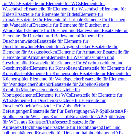
für WCs
Ersatzteile für Elemente für WCs
Elemente für
Waschtische
Ersatzteile für Elemente für Waschtische
Elemente für
Bidets
Ersatzteile für Elemente für Bidets
Elemente für
Urinale
Ersatzteile für Elemente für Urinale
Elemente für Duschen
mit Wandablauf
Ersatzteile für Elemente für Duschen mit
Wandablauf
Elemente für Duschen und Badewannen
Ersatzteile für
Elemente für Duschen und Badewannen
Elemente für
Duschtrennwände
Ersatzteile für Elemente für
Duschtrennwände
Elemente für Ausgussbecken
Ersatzteile für
Elemente für Ausgussbecken
Elemente für Armaturen
Ersatzteile für
Elemente für Armaturen
Elemente für Waschmaschinen und
Geschirrspüler
Ersatzteile für Elemente für Waschmaschinen und
Geschirrspüler
Elemente für Konsollasten
Ersatzteile für Elemente für
Konsollasten
Elemente für Küchenspülen
Ersatzteile für Elemente für
Küchenspülen
Elemente für Wandspeicher
Ersatzteile für Elemente
für Wandspeicher
Zubehör
Ersatzteile für Zubehör
Geberit
Kombifix
Montageelemente
Ersatzteile für
Montageelemente
Elemente für WCs
Ersatzteile für Elemente für
WCs
Elemente für Duschen
Ersatzteile für Elemente für
Duschen
Zubehör
Ersatzteile für Zubehör
Für
Befestigungen
Ersatzteile für Für Befestigungen
AP-Spülkästen
AP-
Spülkästen für WCs, aus Kunststoff
Ersatzteile für AP-Spülkästen
für WCs, aus Kunststoff
Aufgesetzt
Ersatzteile für
Aufgesetzt
Hochhängend
Ersatzteile für Hochhängend
Tief- und
halbhochhängend
Ersatzteile für Tief- und halbhochhängend
AP-