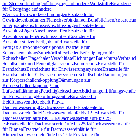
für Steckverbindungen
Übergänge auf andere Werkstoffe
Ersatzteile
für Übergänge auf andere
Werkstoffe
Gewindeverbindungen
Ersatzteile für
Gewindeverbindungen
Flanschverbindungen
Bundbüchsen
Apparatean
für Apparateanschlüsse
Anschlussbögen
Ersatzteile für
Anschlussbögen
Anschlussmuffen
Ersatzteile für
Anschlussmuffen
Anschlussstutzen
Ersatzteile für
Anschlussstutzen
Fertigabläufe
Ersatzteile für
Fertigabläufe
Schneckensiphons
Ersatzteile für
Schneckensiphons
Zubehör
Rohrschellen
Befestigungen für
Rohrschellen
Tragschalen
Verschlüsse
Dichtungen
Bauschutze
Verbrauc
Schallschutz und Feuchtigkeitsschutz
Brandschutz
Ersatzteile für
Brandschutz
Brandschutz für Entwässerungssysteme
Ersatzteile für
Brandschutz für Entwässerungssysteme
Schallschutz
Dämmungen
zur Körperschallentkopplung
Dämmungen zur
Körperschallentkopplung und
Luftschalldämmung
Feuchtigkeitsschutz
Abdichtungen
Lüftungsventile
für Entwässerung
Belüftungsventile
Ersatzteile für
Belüftungsventile
Geberit Pluvia
Dachentwässerung
Dachwassereinläufe
Ersatzteile für
Dachwassereinläufe
Dachwassereinläufe bis 12 l/s
Ersatzteile für
Dachwassereinläufe bis 12 l/s
Dachwassereinläufe bis 25
l/s
Ersatzteile für Dachwassereinläufe bis 25 l/s
Dachwassereinläufe
für Rinnen
Ersatzteile für Dachwassereinläufe für
Rinnen
Dachwassereinläufe bis 12 l/s
Ersatzteile für