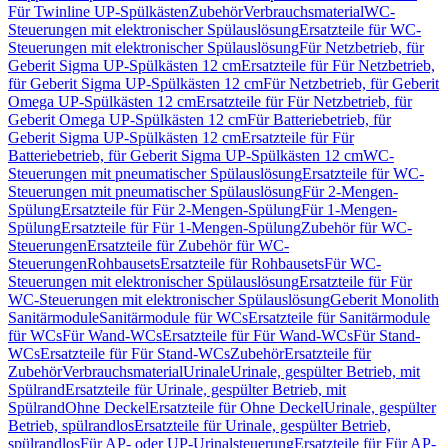
Für Twinline UP-Spülkästen
Zubehör
Verbrauchsmaterial
WC-
Steuerungen mit elektronischer Spülauslösung
Ersatzteile für WC-
Steuerungen mit elektronischer Spülauslösung
Für Netzbetrieb, für
Geberit Sigma UP-Spülkästen 12 cm
Ersatzteile für Für Netzbetrieb,
für Geberit Sigma UP-Spülkästen 12 cm
Für Netzbetrieb, für Geberit
Omega UP-Spülkästen 12 cm
Ersatzteile für Für Netzbetrieb, für
Geberit Omega UP-Spülkästen 12 cm
Für Batteriebetrieb, für
Geberit Sigma UP-Spülkästen 12 cm
Ersatzteile für Für
Batteriebetrieb, für Geberit Sigma UP-Spülkästen 12 cm
WC-
Steuerungen mit pneumatischer Spülauslösung
Ersatzteile für WC-
Steuerungen mit pneumatischer Spülauslösung
Für 2-Mengen-
Spülung
Ersatzteile für Für 2-Mengen-Spülung
Für 1-Mengen-
Spülung
Ersatzteile für Für 1-Mengen-Spülung
Zubehör für WC-
Steuerungen
Ersatzteile für Zubehör für WC-
Steuerungen
Rohbausets
Ersatzteile für Rohbausets
Für WC-
Steuerungen mit elektronischer Spülauslösung
Ersatzteile für Für
WC-Steuerungen mit elektronischer Spülauslösung
Geberit Monolith
Sanitärmodule
Sanitärmodule für WCs
Ersatzteile für Sanitärmodule
für WCs
Für Wand-WCs
Ersatzteile für Für Wand-WCs
Für Stand-
WCs
Ersatzteile für Für Stand-WCs
Zubehör
Ersatzteile für
Zubehör
Verbrauchsmaterial
Urinale
Urinale, gespülter Betrieb, mit
Spülrand
Ersatzteile für Urinale, gespülter Betrieb, mit
Spülrand
Ohne Deckel
Ersatzteile für Ohne Deckel
Urinale, gespülter
Betrieb, spülrandlos
Ersatzteile für Urinale, gespülter Betrieb,
spülrandlos
Für AP- oder UP-Urinalsteuerung
Ersatzteile für Für AP-