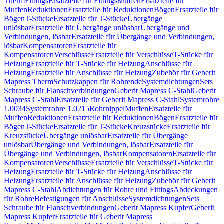
Therm
Fittings
Ersatzteile für Fittings
Muffen
Ersatzteile für
Muffen
Reduktionen
Ersatzteile für Reduktionen
Bögen
Ersatzteile für
Bögen
T-Stücke
Ersatzteile für T-Stücke
Übergänge
unlösbar
Ersatzteile für Übergänge unlösbar
Übergänge und
Verbindungen, lösbar
Ersatzteile für Übergänge und Verbindungen,
lösbar
Kompensatoren
Ersatzteile für
Kompensatoren
Verschlüsse
Ersatzteile für Verschlüsse
T-Stücke für
Heizung
Ersatzteile für T-Stücke für Heizung
Anschlüsse für
Heizung
Ersatzteile für Anschlüsse für Heizung
Zubehör für Geberit
Mapress Therm
Schutzkappen für Rohrende
Systemdichtungen
Sets
Schraube für Flanschverbindungen
Geberit Mapress C-Stahl
Geberit
Mapress C-Stahl
Ersatzteile für Geberit Mapress C-Stahl
Systemrohre
1.0034
Systemrohre 1.0215
Rohrnippel
Muffen
Ersatzteile für
Muffen
Reduktionen
Ersatzteile für Reduktionen
Bögen
Ersatzteile für
Bögen
T-Stücke
Ersatzteile für T-Stücke
Kreuzstücke
Ersatzteile für
Kreuzstücke
Übergänge unlösbar
Ersatzteile für Übergänge
unlösbar
Übergänge und Verbindungen, lösbar
Ersatzteile für
Übergänge und Verbindungen, lösbar
Kompensatoren
Ersatzteile für
Kompensatoren
Verschlüsse
Ersatzteile für Verschlüsse
T-Stücke für
Heizung
Ersatzteile für T-Stücke für Heizung
Anschlüsse für
Heizung
Ersatzteile für Anschlüsse für Heizung
Zubehör für Geberit
Mapress C-Stahl
Abdichtungen für Rohre und Fittings
Abdeckungen
für Rohre
Befestigungen für Anschlüsse
Systemdichtungen
Sets
Schraube für Flanschverbindungen
Geberit Mapress Kupfer
Geberit
Mapress Kupfer
Ersatzteile für Geberit Mapress