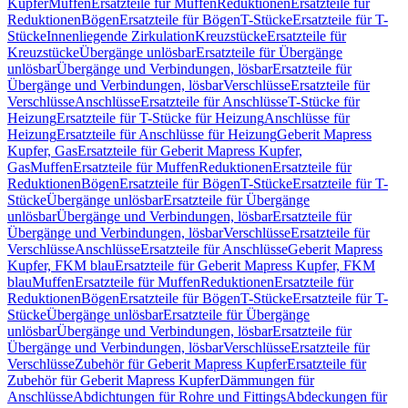
Kupfer
Muffen
Ersatzteile für Muffen
Reduktionen
Ersatzteile für
Reduktionen
Bögen
Ersatzteile für Bögen
T-Stücke
Ersatzteile für T-
Stücke
Innenliegende Zirkulation
Kreuzstücke
Ersatzteile für
Kreuzstücke
Übergänge unlösbar
Ersatzteile für Übergänge
unlösbar
Übergänge und Verbindungen, lösbar
Ersatzteile für
Übergänge und Verbindungen, lösbar
Verschlüsse
Ersatzteile für
Verschlüsse
Anschlüsse
Ersatzteile für Anschlüsse
T-Stücke für
Heizung
Ersatzteile für T-Stücke für Heizung
Anschlüsse für
Heizung
Ersatzteile für Anschlüsse für Heizung
Geberit Mapress
Kupfer, Gas
Ersatzteile für Geberit Mapress Kupfer,
Gas
Muffen
Ersatzteile für Muffen
Reduktionen
Ersatzteile für
Reduktionen
Bögen
Ersatzteile für Bögen
T-Stücke
Ersatzteile für T-
Stücke
Übergänge unlösbar
Ersatzteile für Übergänge
unlösbar
Übergänge und Verbindungen, lösbar
Ersatzteile für
Übergänge und Verbindungen, lösbar
Verschlüsse
Ersatzteile für
Verschlüsse
Anschlüsse
Ersatzteile für Anschlüsse
Geberit Mapress
Kupfer, FKM blau
Ersatzteile für Geberit Mapress Kupfer, FKM
blau
Muffen
Ersatzteile für Muffen
Reduktionen
Ersatzteile für
Reduktionen
Bögen
Ersatzteile für Bögen
T-Stücke
Ersatzteile für T-
Stücke
Übergänge unlösbar
Ersatzteile für Übergänge
unlösbar
Übergänge und Verbindungen, lösbar
Ersatzteile für
Übergänge und Verbindungen, lösbar
Verschlüsse
Ersatzteile für
Verschlüsse
Zubehör für Geberit Mapress Kupfer
Ersatzteile für
Zubehör für Geberit Mapress Kupfer
Dämmungen für
Anschlüsse
Abdichtungen für Rohre und Fittings
Abdeckungen für