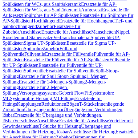
Spülkästen für WCs, aus Sanitärkeramik
Ersatzteile für AP-
Spülkästen für WCs, aus Sanitärkeramik
Aufgesetzt
Ersatzteile für
Aufgesetzt
Spülrohre für AP-Spülkästen
Ersatzteile für Spülrohre für
AP-Spülkästen
Hochhängend
Ersatzteile für Hochhängend
Tief- und
halbhochhängend
Zubehör
Ersatzteile für
Zubehör
Anschlüsse
Ersatzteile für Anschlüsse
Manschetten
Nippel,
Rosetten und Staueinsätze
Verbrauchsmaterial
Spülventile
UP-
Spülkästen
Sigma UP-Spülkästen
Ersatzteile für Sigma UP-
Spülkästen
Spülrohre
Zubehör
Füll- und
Spülventile
Füllventile
Ersatzteile für Füllventile
Füllventile für AP-
Spülkästen
Ersatzteile für Füllventile für AP-Spülkästen
Füllventile
für UP-Spülkästen
Ersatzteile für Füllventile für UP-
Spülkästen
Spülventile
Ersatzteile für Spülventile
Spül-Stopp-
Spülung
Ersatzteile für Spül-Stopp-Spülung
1-Mengen-
Spülung
Ersatzteile für 1-Mengen-Spülung
2-Mengen-
Spülung
Ersatzteile für 2-Mengen-
Spülung
Versorgungssysteme
Geberit FlowFit
Systemrohre
ML
Systemrohre Heizung ML
Fittings
Ersatzteile für
Fittings
Kupplungen
Reduktionen
Bögen
T-Stücke
Innenliegende
Zirkulation
Übergänge unlösbar
Übergänge und Verbindungen,
lösbar
Ersatzteile für Übergänge und Verbindungen,
lösbar
Verschlüsse
Anschlüsse
Ersatzteile für Anschlüsse
Verteiler mit
Gewindeanschluss
T-Stücke für Heizung
Übergänge und
Verbindungen für Heizung, lösbar
Anschlüsse für Heizung
Ersatzteile
für Anschlüsse für Heizung
Zubehör
Dämmungen für