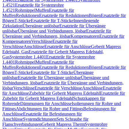
1.4521
Ersatzteile für Systemrohre
1.4521
Rohrnippel
Muffen
Ersatzteile für
Muffen
Reduktionen
Ersatzteile für Reduktionen
Bögen
Ersatzteile für
Bögen
T-Stücke
Ersatzteile für T-Stücke
Innenliegende
Zirkulation
Übergänge unlösbar
Ersatzteile für Übergänge
unlösbar
Übergänge und Verbindungen, lösbar
Ersatzteile für
Übergänge und Verbindungen, lösbar
Kompensatoren
Ersatzteile für
Kompensatoren
Verschlüsse
Ersatzteile für
Verschlüsse
Anschlüsse
Ersatzteile für Anschlüsse
Geberit Mapress
Edelstahl, Gas
Ersatzteile für Geberit Mapress Edelstahl,
Gas
Systemrohre 1.4401
Ersatzteile für Systemrohre
1.4401
Rohrnippel
Muffen
Ersatzteile für
Muffen
Reduktionen
Ersatzteile für Reduktionen
Bögen
Ersatzteile für
Bögen
T-Stücke
Ersatzteile für T-Stücke
Übergänge
unlösbar
Ersatzteile für Übergänge unlösbar
Übergänge und
Verbindungen, lösbar
Ersatzteile für Übergänge und Verbindungen,
lösbar
Verschlüsse
Ersatzteile für Verschlüsse
Anschlüsse
Ersatzteile
für Anschlüsse
Zubehör für Geberit Mapress Edelstahl
Ersatzteile für
Zubehör für Geberit Mapress Edelstahl
Schutzkappen für
Rohrende
Dämmungen für Anschlüsse
Isolierungen für Rohre und
Fittings
Abdichtungen für Rohre und Fittings
Befestigungen für
Anschlüsse
Ersatzteile für Befestigungen für
Anschlüsse
Systemdichtungen
Sets Schraube für
Flanschverbindungen
Geberit Mapress Therm
Systemrohre