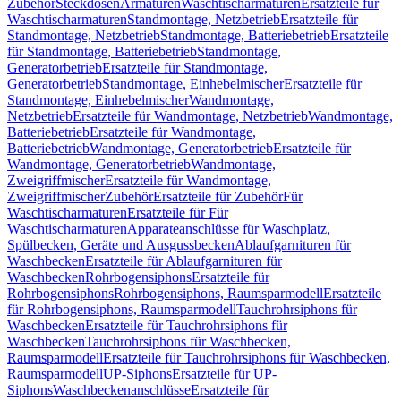
Zubehör
Steckdosen
Armaturen
Waschtischarmaturen
Ersatzteile für
Waschtischarmaturen
Standmontage, Netzbetrieb
Ersatzteile für
Standmontage, Netzbetrieb
Standmontage, Batteriebetrieb
Ersatzteile
für Standmontage, Batteriebetrieb
Standmontage,
Generatorbetrieb
Ersatzteile für Standmontage,
Generatorbetrieb
Standmontage, Einhebelmischer
Ersatzteile für
Standmontage, Einhebelmischer
Wandmontage,
Netzbetrieb
Ersatzteile für Wandmontage, Netzbetrieb
Wandmontage,
Batteriebetrieb
Ersatzteile für Wandmontage,
Batteriebetrieb
Wandmontage, Generatorbetrieb
Ersatzteile für
Wandmontage, Generatorbetrieb
Wandmontage,
Zweigriffmischer
Ersatzteile für Wandmontage,
Zweigriffmischer
Zubehör
Ersatzteile für Zubehör
Für
Waschtischarmaturen
Ersatzteile für Für
Waschtischarmaturen
Apparateanschlüsse für Waschplatz,
Spülbecken, Geräte und Ausgussbecken
Ablaufgarnituren für
Waschbecken
Ersatzteile für Ablaufgarnituren für
Waschbecken
Rohrbogensiphons
Ersatzteile für
Rohrbogensiphons
Rohrbogensiphons, Raumsparmodell
Ersatzteile
für Rohrbogensiphons, Raumsparmodell
Tauchrohrsiphons für
Waschbecken
Ersatzteile für Tauchrohrsiphons für
Waschbecken
Tauchrohrsiphons für Waschbecken,
Raumsparmodell
Ersatzteile für Tauchrohrsiphons für Waschbecken,
Raumsparmodell
UP-Siphons
Ersatzteile für UP-
Siphons
Waschbeckenanschlüsse
Ersatzteile für