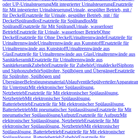
oder UP-Urinalsteuerung
Mit integrierter Urinalsteuerung
Ersatzteile
für Mit integrierter Urinalsteuerung
Urinale, gespülter Betrieb, mit /
für Deckel
Ersatzteile für Urinale, gespülter Betrieb, mit / für
Deckel
Spülrandlos
Ersatzteile für Spülrandlos
Mit
Spülrand
Ersatzteile für Mit Spülrand
Urinale, wasserloser
Betrieb
Ersatzteile für Urinale, wasserloser Betrieb
Ohne
Deckel
Ersatzteile für Ohne Deckel
Urinaltrennwände
Ersatzteile für
Urinaltrennwände
Urinaltrennwände aus Kunststoff
Ersatzteile für
Urinaltrennwände aus Kunststoff
Urinaltrennwände aus
Glas
Ersatzteile für Urinaltrennwände aus Glas
Urinaltrennwände aus
Sanitärkeramik
Ersatzteile für Urinaltrennwände aus
Sanitärkeramik
Zubehör
Ersatzteile für Zubehör
Urinaldeckel
Siphons
und Siphonzubehör
Spülrohre, Spülbögen und Übergänge
Ersatzteile
für Spülrohre, Spülbögen und
Übergänge
Befestigungsmaterial
Ablaufventile
Spülverteiler
Apparatean
für Unterputz
Mit elektronischer Spülauslösung,
Netzbetrieb
Ersatzteile für Mit elektronischer Spülauslösung,
Netzbetrieb
Mit elektronischer Spülauslösung,
Batteriebetrieb
Ersatzteile für Mit elektronischer Spülauslösung,
Batteriebetrieb
Mit pneumatischer Spülauslösung
Ersatzteile für Mit
pneumatischer Spülauslösung
Aufputz
Ersatzteile für Aufputz
Mit
elektronischer Spülauslösung, Netzbetrieb
Ersatzteile für Mit
elektronischer Spülauslösung, Netzbetrieb
Mit elektronischer
Spülauslösung, Batteriebetrieb
Ersatzteile für Mit elektronischer
Spülauslösung, Batteriebetrieb
Zubehör
Ersatzteile für