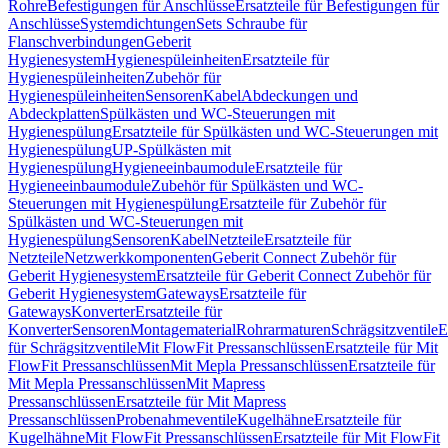
Rohre
Befestigungen für Anschlüsse
Ersatzteile für Befestigungen für
Anschlüsse
Systemdichtungen
Sets Schraube für
Flanschverbindungen
Geberit
Hygienesystem
Hygienespüleinheiten
Ersatzteile für
Hygienespüleinheiten
Zubehör für
Hygienespüleinheiten
Sensoren
Kabel
Abdeckungen und
Abdeckplatten
Spülkästen und WC-Steuerungen mit
Hygienespülung
Ersatzteile für Spülkästen und WC-Steuerungen mit
Hygienespülung
UP-Spülkästen mit
Hygienespülung
Hygieneeinbaumodule
Ersatzteile für
Hygieneeinbaumodule
Zubehör für Spülkästen und WC-
Steuerungen mit Hygienespülung
Ersatzteile für Zubehör für
Spülkästen und WC-Steuerungen mit
Hygienespülung
Sensoren
Kabel
Netzteile
Ersatzteile für
Netzteile
Netzwerkkomponenten
Geberit Connect Zubehör für
Geberit Hygienesystem
Ersatzteile für Geberit Connect Zubehör für
Geberit Hygienesystem
Gateways
Ersatzteile für
Gateways
Konverter
Ersatzteile für
Konverter
Sensoren
Montagematerial
Rohrarmaturen
Schrägsitzventile
E
für Schrägsitzventile
Mit FlowFit Pressanschlüssen
Ersatzteile für Mit
FlowFit Pressanschlüssen
Mit Mepla Pressanschlüssen
Ersatzteile für
Mit Mepla Pressanschlüssen
Mit Mapress
Pressanschlüssen
Ersatzteile für Mit Mapress
Pressanschlüssen
Probenahmeventile
Kugelhähne
Ersatzteile für
Kugelhähne
Mit FlowFit Pressanschlüssen
Ersatzteile für Mit FlowFit