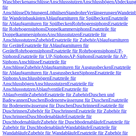
Waschbeckenanschlüsse
Anschlussstutzen
Anschlussbögen
Abdeckung
für
Anschlüsse
Dichtungen
Löthülsen
Standrohre
Verlängerungen
Wandeinb
für Wandeinbaukästen
Ablaufgarnituren für Spülbecken
Ersatzteile
für Ablaufgarnituren für Spülbecken
Rohrbogensiphons
Ersatzteile
für Rohrbogensiphons
Doppelkammersiphons
Ersatzteile für
Doppelkammersiphons
Anschlussstutzen
Ersatzteile für
Anschlussstutzen
Zubehör
Ersatzteile für Zubehör
Ablaufgarnituren
für Geräte
Ersatzteile für Ablaufgarnituren für
Geräte
Rohrbogensiphons
Ersatzteile für Rohrbogensiphons
UP-
Siphons
Ersatzteile für UP-Siphons
AP-Siphons
Ersatzteile für AP-
Siphons
Anschlüsse
Ersatzteile für
Anschlüsse
Zubehör
Ablaufgarnituren für Ausgussbecken
Ersatzteile
für Ablaufgarnituren für Ausgussbecken
Siphons
Ersatzteile für
Siphons
Anschlussbögen
Ersatzteile für
Anschlussbögen
Anschlussstutzen
Ersatzteile für
Anschlussstutzen
Ablaufventile
Ersatzteile für
Ablaufventile
Zubehör
Ersatzteile für Zubehör
Duschen und
Badewannen
Duschen
Bodenentwässerung für Duschen
Ersatzteile
für Bodenentwässerung für Duschen
Duschrinnen
Ersatzteile für
Duschrinnen
Zubehör für Duschrinnen
Ersatzteile für Zubehör für
Duschrinnen
Duschbodenabläufe
Ersatzteile für
Duschbodenabläufe
Zubehör für Duschbodenabläufe
Ersatzteile für
Zubehör für Duschbodenabläufe
Wandabläufe
Ersatzteile für
Wandabläufe
Zubehör für Wandabläufe
Ersatzteile für Zubehör für