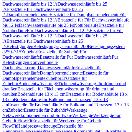
Dachwassereinläufe bis 12 l/s
Dachwassereinläufe bis 25
l/s
Ersatzteile für Dachwassereinläufe bis 25
l/s
Dampfsperrenelemente
Ersatzteile für Dampfsperrenelemente
Für
Dachwassereinläufe bis 12 l/s
Ersatzteile für Für Dachwassereinläufe
bis 12 l/s
Dachwassereinläufe bis 25 l/s
Notüberläufe
Ersatzteile für
Notüberläufe
Für Dachwassereinläufe bis 12 l/s
Ersatzteile für Für
Dachwassereinläufe bis 12 l/s
Dachwassereinläufe bis 25
l/s
Ersatzteile für Dachwassereinläufe bis 25
l/s
Befestigungen
Befestigungssystem d40–200
Befestigungssystem
d250–315
Zubehör
Ersatzteile für Zubehör
Für
Dachwassereinläufe
Ersatzteile für Für Dachwassereinläufe
Für
Befestigungen
Konventionelle
Dachentwässerung
Dachwassereinläufe
Ersatzteile für
Dachwassereinläufe
Dampfsperrenelemente
Ersatzteile für
Dampfsperrenelemente
Zubehör
Ersatzteile für
Zubehör
Bodenentwässerung
Flächenentwässerung für drinnen und
draußen
Ersatzteile für Flächenentwässerung für drinnen und
draußen
Bodenabläufe 13 x 13 cm
Ersatzteile für Bodenabläufe 13 x
13 cm
Bodeneinläufe für Balkone und Terrassen, 13 x 13
cm
Ersatzteile für Bodeneinläufe für Balkone und Terrassen, 13 x 13
cm
Zubehör
Ersatzteile für Zubehör
Werkzeuge,
Netzwerkkomponenten und Software
Werkzeuge
Werkzeuge für
Geberit FlowFit
Ersatzteile für Werkzeuge für Geberit
FlowFit
Handpresswerkzeuge
Ersatzteile für
Handpresswerkzeuge
Presswerkzeuge Kompatibilität [1]
Ersatzteile