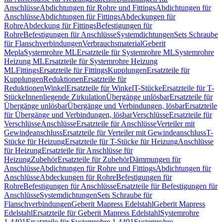
Anschlüsse
Abdichtungen für Rohre und Fittings
Abdichtungen für
Anschlüsse
Abdichtungen für Fittings
Abdeckungen für
Rohre
Abdeckung für Fittings
Befestigungen für
Rohre
Befestigungen für Anschlüsse
Systemdichtungen
Sets Schraube
für Flanschverbindungen
Verbrauchsmaterial
Geberit
Mepla
Systemrohre ML
Ersatzteile für Systemrohre ML
Systemrohre
Heizung ML
Ersatzteile für Systemrohre Heizung
ML
Fittings
Ersatzteile für Fittings
Kupplungen
Ersatzteile für
Kupplungen
Reduktionen
Ersatzteile für
Reduktionen
Winkel
Ersatzteile für Winkel
T-Stücke
Ersatzteile für T-
Stücke
Innenliegende Zirkulation
Übergänge unlösbar
Ersatzteile für
Übergänge unlösbar
Übergänge und Verbindungen, lösbar
Ersatzteile
für Übergänge und Verbindungen, lösbar
Verschlüsse
Ersatzteile für
Verschlüsse
Anschlüsse
Ersatzteile für Anschlüsse
Verteiler mit
Gewindeanschluss
Ersatzteile für Verteiler mit Gewindeanschluss
T-
Stücke für Heizung
Ersatzteile für T-Stücke für Heizung
Anschlüsse
für Heizung
Ersatzteile für Anschlüsse für
Heizung
Zubehör
Ersatzteile für Zubehör
Dämmungen für
Anschlüsse
Abdichtungen für Rohre und Fittings
Abdichtungen für
Anschlüsse
Abdeckungen für Rohre
Befestigungen für
Rohre
Befestigungen für Anschlüsse
Ersatzteile für Befestigungen für
Anschlüsse
Systemdichtungen
Sets Schraube für
Flanschverbindungen
Geberit Mapress Edelstahl
Geberit Mapress
Edelstahl
Ersatzteile für Geberit Mapress Edelstahl
Systemrohre
1.4401
Ersatzteile für Systemrohre 1.4401
Systemrohre