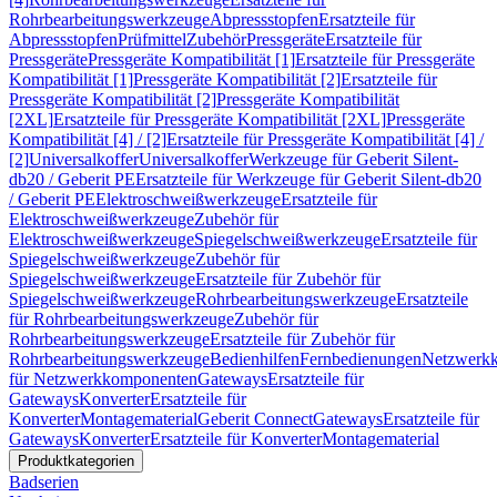
Rohrbearbeitungswerkzeuge
Abpressstopfen
Ersatzteile für
Abpressstopfen
Prüfmittel
Zubehör
Pressgeräte
Ersatzteile für
Pressgeräte
Pressgeräte Kompatibilität [1]
Ersatzteile für Pressgeräte
Kompatibilität [1]
Pressgeräte Kompatibilität [2]
Ersatzteile für
Pressgeräte Kompatibilität [2]
Pressgeräte Kompatibilität
[2XL]
Ersatzteile für Pressgeräte Kompatibilität [2XL]
Pressgeräte
Kompatibilität [4] / [2]
Ersatzteile für Pressgeräte Kompatibilität [4] /
[2]
Universalkoffer
Universalkoffer
Werkzeuge für Geberit Silent-
db20 / Geberit PE
Ersatzteile für Werkzeuge für Geberit Silent-db20
/ Geberit PE
Elektroschweißwerkzeuge
Ersatzteile für
Elektroschweißwerkzeuge
Zubehör für
Elektroschweißwerkzeuge
Spiegelschweißwerkzeuge
Ersatzteile für
Spiegelschweißwerkzeuge
Zubehör für
Spiegelschweißwerkzeuge
Ersatzteile für Zubehör für
Spiegelschweißwerkzeuge
Rohrbearbeitungswerkzeuge
Ersatzteile
für Rohrbearbeitungswerkzeuge
Zubehör für
Rohrbearbeitungswerkzeuge
Ersatzteile für Zubehör für
Rohrbearbeitungswerkzeuge
Bedienhilfen
Fernbedienungen
Netzwerk
für Netzwerkkomponenten
Gateways
Ersatzteile für
Gateways
Konverter
Ersatzteile für
Konverter
Montagematerial
Geberit Connect
Gateways
Ersatzteile für
Gateways
Konverter
Ersatzteile für Konverter
Montagematerial
Produktkategorien
Badserien