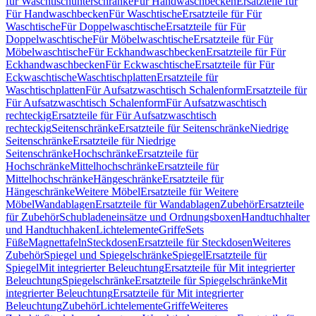
für Waschtischunterschränke
Für Handwaschbecken
Ersatzteile für
Für Handwaschbecken
Für Waschtische
Ersatzteile für Für
Waschtische
Für Doppelwaschtische
Ersatzteile für Für
Doppelwaschtische
Für Möbelwaschtische
Ersatzteile für Für
Möbelwaschtische
Für Eckhandwaschbecken
Ersatzteile für Für
Eckhandwaschbecken
Für Eckwaschtische
Ersatzteile für Für
Eckwaschtische
Waschtischplatten
Ersatzteile für
Waschtischplatten
Für Aufsatzwaschtisch Schalenform
Ersatzteile für
Für Aufsatzwaschtisch Schalenform
Für Aufsatzwaschtisch
rechteckig
Ersatzteile für Für Aufsatzwaschtisch
rechteckig
Seitenschränke
Ersatzteile für Seitenschränke
Niedrige
Seitenschränke
Ersatzteile für Niedrige
Seitenschränke
Hochschränke
Ersatzteile für
Hochschränke
Mittelhochschränke
Ersatzteile für
Mittelhochschränke
Hängeschränke
Ersatzteile für
Hängeschränke
Weitere Möbel
Ersatzteile für Weitere
Möbel
Wandablagen
Ersatzteile für Wandablagen
Zubehör
Ersatzteile
für Zubehör
Schubladeneinsätze und Ordnungsboxen
Handtuchhalter
und Handtuchhaken
Lichtelemente
Griffe
Sets
Füße
Magnettafeln
Steckdosen
Ersatzteile für Steckdosen
Weiteres
Zubehör
Spiegel und Spiegelschränke
Spiegel
Ersatzteile für
Spiegel
Mit integrierter Beleuchtung
Ersatzteile für Mit integrierter
Beleuchtung
Spiegelschränke
Ersatzteile für Spiegelschränke
Mit
integrierter Beleuchtung
Ersatzteile für Mit integrierter
Beleuchtung
Zubehör
Lichtelemente
Griffe
Weiteres