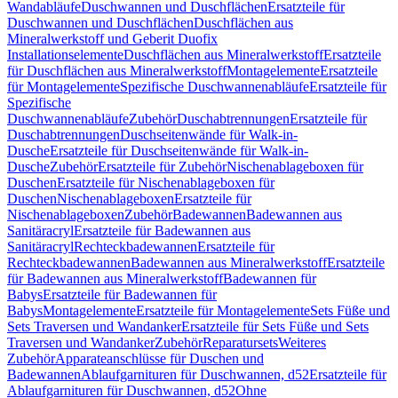
Wandabläufe
Duschwannen und Duschflächen
Ersatzteile für
Duschwannen und Duschflächen
Duschflächen aus
Mineralwerkstoff und Geberit Duofix
Installationselemente
Duschflächen aus Mineralwerkstoff
Ersatzteile
für Duschflächen aus Mineralwerkstoff
Montagelemente
Ersatzteile
für Montagelemente
Spezifische Duschwannenabläufe
Ersatzteile für
Spezifische
Duschwannenabläufe
Zubehör
Duschabtrennungen
Ersatzteile für
Duschabtrennungen
Duschseitenwände für Walk-in-
Dusche
Ersatzteile für Duschseitenwände für Walk-in-
Dusche
Zubehör
Ersatzteile für Zubehör
Nischenablageboxen für
Duschen
Ersatzteile für Nischenablageboxen für
Duschen
Nischenablageboxen
Ersatzteile für
Nischenablageboxen
Zubehör
Badewannen
Badewannen aus
Sanitäracryl
Ersatzteile für Badewannen aus
Sanitäracryl
Rechteckbadewannen
Ersatzteile für
Rechteckbadewannen
Badewannen aus Mineralwerkstoff
Ersatzteile
für Badewannen aus Mineralwerkstoff
Badewannen für
Babys
Ersatzteile für Badewannen für
Babys
Montagelemente
Ersatzteile für Montagelemente
Sets Füße und
Sets Traversen und Wandanker
Ersatzteile für Sets Füße und Sets
Traversen und Wandanker
Zubehör
Reparatursets
Weiteres
Zubehör
Apparateanschlüsse für Duschen und
Badewannen
Ablaufgarnituren für Duschwannen, d52
Ersatzteile für
Ablaufgarnituren für Duschwannen, d52
Ohne