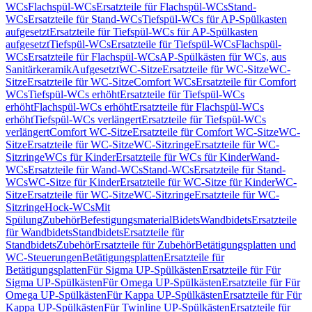
WCs
Flachspül-WCs
Ersatzteile für Flachspül-WCs
Stand-
WCs
Ersatzteile für Stand-WCs
Tiefspül-WCs für AP-Spülkasten
aufgesetzt
Ersatzteile für Tiefspül-WCs für AP-Spülkasten
aufgesetzt
Tiefspül-WCs
Ersatzteile für Tiefspül-WCs
Flachspül-
WCs
Ersatzteile für Flachspül-WCs
AP-Spülkästen für WCs, aus
Sanitärkeramik
Aufgesetzt
WC-Sitze
Ersatzteile für WC-Sitze
WC-
Sitze
Ersatzteile für WC-Sitze
Comfort WCs
Ersatzteile für Comfort
WCs
Tiefspül-WCs erhöht
Ersatzteile für Tiefspül-WCs
erhöht
Flachspül-WCs erhöht
Ersatzteile für Flachspül-WCs
erhöht
Tiefspül-WCs verlängert
Ersatzteile für Tiefspül-WCs
verlängert
Comfort WC-Sitze
Ersatzteile für Comfort WC-Sitze
WC-
Sitze
Ersatzteile für WC-Sitze
WC-Sitzringe
Ersatzteile für WC-
Sitzringe
WCs für Kinder
Ersatzteile für WCs für Kinder
Wand-
WCs
Ersatzteile für Wand-WCs
Stand-WCs
Ersatzteile für Stand-
WCs
WC-Sitze für Kinder
Ersatzteile für WC-Sitze für Kinder
WC-
Sitze
Ersatzteile für WC-Sitze
WC-Sitzringe
Ersatzteile für WC-
Sitzringe
Hock-WCs
Mit
Spülung
Zubehör
Befestigungsmaterial
Bidets
Wandbidets
Ersatzteile
für Wandbidets
Standbidets
Ersatzteile für
Standbidets
Zubehör
Ersatzteile für Zubehör
Betätigungsplatten und
WC-Steuerungen
Betätigungsplatten
Ersatzteile für
Betätigungsplatten
Für Sigma UP-Spülkästen
Ersatzteile für Für
Sigma UP-Spülkästen
Für Omega UP-Spülkästen
Ersatzteile für Für
Omega UP-Spülkästen
Für Kappa UP-Spülkästen
Ersatzteile für Für
Kappa UP-Spülkästen
Für Twinline UP-Spülkästen
Ersatzteile für