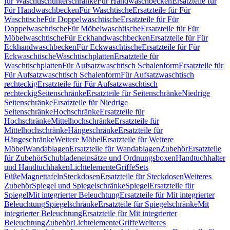
für Waschtischunterschränke
Für Handwaschbecken
Ersatzteile für
Für Handwaschbecken
Für Waschtische
Ersatzteile für Für
Waschtische
Für Doppelwaschtische
Ersatzteile für Für
Doppelwaschtische
Für Möbelwaschtische
Ersatzteile für Für
Möbelwaschtische
Für Eckhandwaschbecken
Ersatzteile für Für
Eckhandwaschbecken
Für Eckwaschtische
Ersatzteile für Für
Eckwaschtische
Waschtischplatten
Ersatzteile für
Waschtischplatten
Für Aufsatzwaschtisch Schalenform
Ersatzteile für
Für Aufsatzwaschtisch Schalenform
Für Aufsatzwaschtisch
rechteckig
Ersatzteile für Für Aufsatzwaschtisch
rechteckig
Seitenschränke
Ersatzteile für Seitenschränke
Niedrige
Seitenschränke
Ersatzteile für Niedrige
Seitenschränke
Hochschränke
Ersatzteile für
Hochschränke
Mittelhochschränke
Ersatzteile für
Mittelhochschränke
Hängeschränke
Ersatzteile für
Hängeschränke
Weitere Möbel
Ersatzteile für Weitere
Möbel
Wandablagen
Ersatzteile für Wandablagen
Zubehör
Ersatzteile
für Zubehör
Schubladeneinsätze und Ordnungsboxen
Handtuchhalter
und Handtuchhaken
Lichtelemente
Griffe
Sets
Füße
Magnettafeln
Steckdosen
Ersatzteile für Steckdosen
Weiteres
Zubehör
Spiegel und Spiegelschränke
Spiegel
Ersatzteile für
Spiegel
Mit integrierter Beleuchtung
Ersatzteile für Mit integrierter
Beleuchtung
Spiegelschränke
Ersatzteile für Spiegelschränke
Mit
integrierter Beleuchtung
Ersatzteile für Mit integrierter
Beleuchtung
Zubehör
Lichtelemente
Griffe
Weiteres