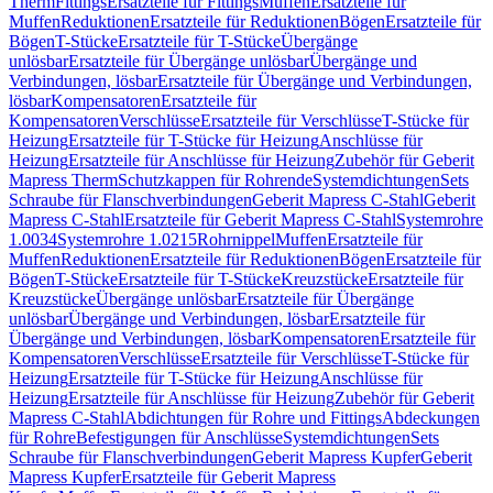
Therm
Fittings
Ersatzteile für Fittings
Muffen
Ersatzteile für
Muffen
Reduktionen
Ersatzteile für Reduktionen
Bögen
Ersatzteile für
Bögen
T-Stücke
Ersatzteile für T-Stücke
Übergänge
unlösbar
Ersatzteile für Übergänge unlösbar
Übergänge und
Verbindungen, lösbar
Ersatzteile für Übergänge und Verbindungen,
lösbar
Kompensatoren
Ersatzteile für
Kompensatoren
Verschlüsse
Ersatzteile für Verschlüsse
T-Stücke für
Heizung
Ersatzteile für T-Stücke für Heizung
Anschlüsse für
Heizung
Ersatzteile für Anschlüsse für Heizung
Zubehör für Geberit
Mapress Therm
Schutzkappen für Rohrende
Systemdichtungen
Sets
Schraube für Flanschverbindungen
Geberit Mapress C-Stahl
Geberit
Mapress C-Stahl
Ersatzteile für Geberit Mapress C-Stahl
Systemrohre
1.0034
Systemrohre 1.0215
Rohrnippel
Muffen
Ersatzteile für
Muffen
Reduktionen
Ersatzteile für Reduktionen
Bögen
Ersatzteile für
Bögen
T-Stücke
Ersatzteile für T-Stücke
Kreuzstücke
Ersatzteile für
Kreuzstücke
Übergänge unlösbar
Ersatzteile für Übergänge
unlösbar
Übergänge und Verbindungen, lösbar
Ersatzteile für
Übergänge und Verbindungen, lösbar
Kompensatoren
Ersatzteile für
Kompensatoren
Verschlüsse
Ersatzteile für Verschlüsse
T-Stücke für
Heizung
Ersatzteile für T-Stücke für Heizung
Anschlüsse für
Heizung
Ersatzteile für Anschlüsse für Heizung
Zubehör für Geberit
Mapress C-Stahl
Abdichtungen für Rohre und Fittings
Abdeckungen
für Rohre
Befestigungen für Anschlüsse
Systemdichtungen
Sets
Schraube für Flanschverbindungen
Geberit Mapress Kupfer
Geberit
Mapress Kupfer
Ersatzteile für Geberit Mapress