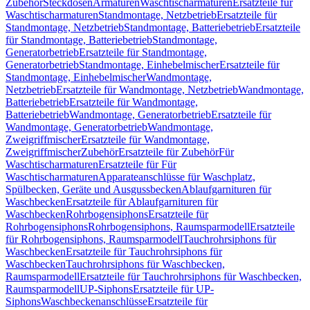
Zubehör
Steckdosen
Armaturen
Waschtischarmaturen
Ersatzteile für
Waschtischarmaturen
Standmontage, Netzbetrieb
Ersatzteile für
Standmontage, Netzbetrieb
Standmontage, Batteriebetrieb
Ersatzteile
für Standmontage, Batteriebetrieb
Standmontage,
Generatorbetrieb
Ersatzteile für Standmontage,
Generatorbetrieb
Standmontage, Einhebelmischer
Ersatzteile für
Standmontage, Einhebelmischer
Wandmontage,
Netzbetrieb
Ersatzteile für Wandmontage, Netzbetrieb
Wandmontage,
Batteriebetrieb
Ersatzteile für Wandmontage,
Batteriebetrieb
Wandmontage, Generatorbetrieb
Ersatzteile für
Wandmontage, Generatorbetrieb
Wandmontage,
Zweigriffmischer
Ersatzteile für Wandmontage,
Zweigriffmischer
Zubehör
Ersatzteile für Zubehör
Für
Waschtischarmaturen
Ersatzteile für Für
Waschtischarmaturen
Apparateanschlüsse für Waschplatz,
Spülbecken, Geräte und Ausgussbecken
Ablaufgarnituren für
Waschbecken
Ersatzteile für Ablaufgarnituren für
Waschbecken
Rohrbogensiphons
Ersatzteile für
Rohrbogensiphons
Rohrbogensiphons, Raumsparmodell
Ersatzteile
für Rohrbogensiphons, Raumsparmodell
Tauchrohrsiphons für
Waschbecken
Ersatzteile für Tauchrohrsiphons für
Waschbecken
Tauchrohrsiphons für Waschbecken,
Raumsparmodell
Ersatzteile für Tauchrohrsiphons für Waschbecken,
Raumsparmodell
UP-Siphons
Ersatzteile für UP-
Siphons
Waschbeckenanschlüsse
Ersatzteile für