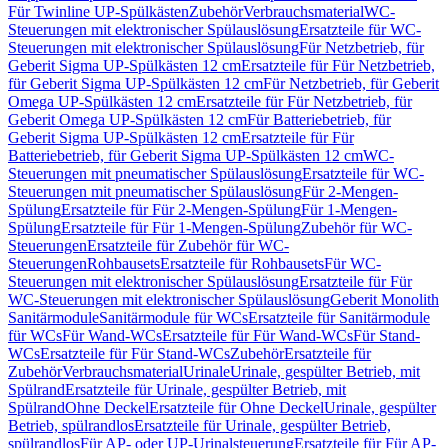
Für Twinline UP-Spülkästen
Zubehör
Verbrauchsmaterial
WC-
Steuerungen mit elektronischer Spülauslösung
Ersatzteile für WC-
Steuerungen mit elektronischer Spülauslösung
Für Netzbetrieb, für
Geberit Sigma UP-Spülkästen 12 cm
Ersatzteile für Für Netzbetrieb,
für Geberit Sigma UP-Spülkästen 12 cm
Für Netzbetrieb, für Geberit
Omega UP-Spülkästen 12 cm
Ersatzteile für Für Netzbetrieb, für
Geberit Omega UP-Spülkästen 12 cm
Für Batteriebetrieb, für
Geberit Sigma UP-Spülkästen 12 cm
Ersatzteile für Für
Batteriebetrieb, für Geberit Sigma UP-Spülkästen 12 cm
WC-
Steuerungen mit pneumatischer Spülauslösung
Ersatzteile für WC-
Steuerungen mit pneumatischer Spülauslösung
Für 2-Mengen-
Spülung
Ersatzteile für Für 2-Mengen-Spülung
Für 1-Mengen-
Spülung
Ersatzteile für Für 1-Mengen-Spülung
Zubehör für WC-
Steuerungen
Ersatzteile für Zubehör für WC-
Steuerungen
Rohbausets
Ersatzteile für Rohbausets
Für WC-
Steuerungen mit elektronischer Spülauslösung
Ersatzteile für Für
WC-Steuerungen mit elektronischer Spülauslösung
Geberit Monolith
Sanitärmodule
Sanitärmodule für WCs
Ersatzteile für Sanitärmodule
für WCs
Für Wand-WCs
Ersatzteile für Für Wand-WCs
Für Stand-
WCs
Ersatzteile für Für Stand-WCs
Zubehör
Ersatzteile für
Zubehör
Verbrauchsmaterial
Urinale
Urinale, gespülter Betrieb, mit
Spülrand
Ersatzteile für Urinale, gespülter Betrieb, mit
Spülrand
Ohne Deckel
Ersatzteile für Ohne Deckel
Urinale, gespülter
Betrieb, spülrandlos
Ersatzteile für Urinale, gespülter Betrieb,
spülrandlos
Für AP- oder UP-Urinalsteuerung
Ersatzteile für Für AP-