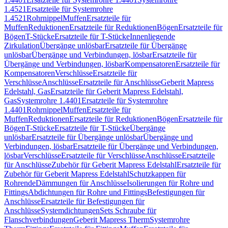
1.4521
Ersatzteile für Systemrohre
1.4521
Rohrnippel
Muffen
Ersatzteile für
Muffen
Reduktionen
Ersatzteile für Reduktionen
Bögen
Ersatzteile für
Bögen
T-Stücke
Ersatzteile für T-Stücke
Innenliegende
Zirkulation
Übergänge unlösbar
Ersatzteile für Übergänge
unlösbar
Übergänge und Verbindungen, lösbar
Ersatzteile für
Übergänge und Verbindungen, lösbar
Kompensatoren
Ersatzteile für
Kompensatoren
Verschlüsse
Ersatzteile für
Verschlüsse
Anschlüsse
Ersatzteile für Anschlüsse
Geberit Mapress
Edelstahl, Gas
Ersatzteile für Geberit Mapress Edelstahl,
Gas
Systemrohre 1.4401
Ersatzteile für Systemrohre
1.4401
Rohrnippel
Muffen
Ersatzteile für
Muffen
Reduktionen
Ersatzteile für Reduktionen
Bögen
Ersatzteile für
Bögen
T-Stücke
Ersatzteile für T-Stücke
Übergänge
unlösbar
Ersatzteile für Übergänge unlösbar
Übergänge und
Verbindungen, lösbar
Ersatzteile für Übergänge und Verbindungen,
lösbar
Verschlüsse
Ersatzteile für Verschlüsse
Anschlüsse
Ersatzteile
für Anschlüsse
Zubehör für Geberit Mapress Edelstahl
Ersatzteile für
Zubehör für Geberit Mapress Edelstahl
Schutzkappen für
Rohrende
Dämmungen für Anschlüsse
Isolierungen für Rohre und
Fittings
Abdichtungen für Rohre und Fittings
Befestigungen für
Anschlüsse
Ersatzteile für Befestigungen für
Anschlüsse
Systemdichtungen
Sets Schraube für
Flanschverbindungen
Geberit Mapress Therm
Systemrohre