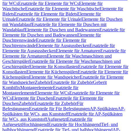
für WCs
Ersatzteile für Elemente für WCs
Elemente für
Waschtische
Ersatzteile für Elemente für Waschtische
Elemente für
Bidets
Ersatzteile für Elemente für Bidets
Elemente für
Urinale
Ersatzteile für Elemente für Urinale
Elemente für Duschen
mit Wandablauf
Ersatzteile für Elemente für Duschen mit
Wandablauf
Elemente für Duschen und Badewannen
Ersatzteile für
Elemente für Duschen und Badewannen
Elemente für
Duschtrennwände
Ersatzteile für Elemente für
Duschtrennwände
Elemente für Ausgussbecken
Ersatzteile für
Elemente für Ausgussbecken
Elemente für Armaturen
Ersatzteile für
Elemente für Armaturen
Elemente für Waschmaschinen und
Geschirrspüler
Ersatzteile für Elemente für Waschmaschinen und
Geschirrspüler
Elemente für Konsollasten
Ersatzteile für Elemente für
Konsollasten
Elemente für Küchenspülen
Ersatzteile für Elemente für
Küchenspülen
Elemente für Wandspeicher
Ersatzteile für Elemente
für Wandspeicher
Zubehör
Ersatzteile für Zubehör
Geberit
Kombifix
Montageelemente
Ersatzteile für
Montageelemente
Elemente für WCs
Ersatzteile für Elemente für
WCs
Elemente für Duschen
Ersatzteile für Elemente für
Duschen
Zubehör
Ersatzteile für Zubehör
Für
Befestigungen
Ersatzteile für Für Befestigungen
AP-Spülkästen
AP-
Spülkästen für WCs, aus Kunststoff
Ersatzteile für AP-Spülkästen
für WCs, aus Kunststoff
Aufgesetzt
Ersatzteile für
Aufgesetzt
Hochhängend
Ersatzteile für Hochhängend
Tief- und
halbhochhängend
Ersatzteile für Tief- und halbhochhängend
AP-