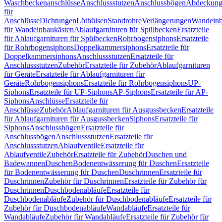
Waschbeckenanschlüsse
Anschlussstutzen
Anschlussbögen
Abdeckung
für
Anschlüsse
Dichtungen
Löthülsen
Standrohre
Verlängerungen
Wandeinb
für Wandeinbaukästen
Ablaufgarnituren für Spülbecken
Ersatzteile
für Ablaufgarnituren für Spülbecken
Rohrbogensiphons
Ersatzteile
für Rohrbogensiphons
Doppelkammersiphons
Ersatzteile für
Doppelkammersiphons
Anschlussstutzen
Ersatzteile für
Anschlussstutzen
Zubehör
Ersatzteile für Zubehör
Ablaufgarnituren
für Geräte
Ersatzteile für Ablaufgarnituren für
Geräte
Rohrbogensiphons
Ersatzteile für Rohrbogensiphons
UP-
Siphons
Ersatzteile für UP-Siphons
AP-Siphons
Ersatzteile für AP-
Siphons
Anschlüsse
Ersatzteile für
Anschlüsse
Zubehör
Ablaufgarnituren für Ausgussbecken
Ersatzteile
für Ablaufgarnituren für Ausgussbecken
Siphons
Ersatzteile für
Siphons
Anschlussbögen
Ersatzteile für
Anschlussbögen
Anschlussstutzen
Ersatzteile für
Anschlussstutzen
Ablaufventile
Ersatzteile für
Ablaufventile
Zubehör
Ersatzteile für Zubehör
Duschen und
Badewannen
Duschen
Bodenentwässerung für Duschen
Ersatzteile
für Bodenentwässerung für Duschen
Duschrinnen
Ersatzteile für
Duschrinnen
Zubehör für Duschrinnen
Ersatzteile für Zubehör für
Duschrinnen
Duschbodenabläufe
Ersatzteile für
Duschbodenabläufe
Zubehör für Duschbodenabläufe
Ersatzteile für
Zubehör für Duschbodenabläufe
Wandabläufe
Ersatzteile für
Wandabläufe
Zubehör für Wandabläufe
Ersatzteile für Zubehör für