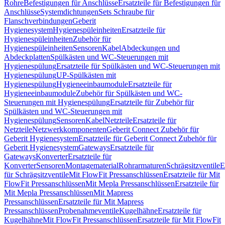
Rohre
Befestigungen für Anschlüsse
Ersatzteile für Befestigungen für
Anschlüsse
Systemdichtungen
Sets Schraube für
Flanschverbindungen
Geberit
Hygienesystem
Hygienespüleinheiten
Ersatzteile für
Hygienespüleinheiten
Zubehör für
Hygienespüleinheiten
Sensoren
Kabel
Abdeckungen und
Abdeckplatten
Spülkästen und WC-Steuerungen mit
Hygienespülung
Ersatzteile für Spülkästen und WC-Steuerungen mit
Hygienespülung
UP-Spülkästen mit
Hygienespülung
Hygieneeinbaumodule
Ersatzteile für
Hygieneeinbaumodule
Zubehör für Spülkästen und WC-
Steuerungen mit Hygienespülung
Ersatzteile für Zubehör für
Spülkästen und WC-Steuerungen mit
Hygienespülung
Sensoren
Kabel
Netzteile
Ersatzteile für
Netzteile
Netzwerkkomponenten
Geberit Connect Zubehör für
Geberit Hygienesystem
Ersatzteile für Geberit Connect Zubehör für
Geberit Hygienesystem
Gateways
Ersatzteile für
Gateways
Konverter
Ersatzteile für
Konverter
Sensoren
Montagematerial
Rohrarmaturen
Schrägsitzventile
E
für Schrägsitzventile
Mit FlowFit Pressanschlüssen
Ersatzteile für Mit
FlowFit Pressanschlüssen
Mit Mepla Pressanschlüssen
Ersatzteile für
Mit Mepla Pressanschlüssen
Mit Mapress
Pressanschlüssen
Ersatzteile für Mit Mapress
Pressanschlüssen
Probenahmeventile
Kugelhähne
Ersatzteile für
Kugelhähne
Mit FlowFit Pressanschlüssen
Ersatzteile für Mit FlowFit