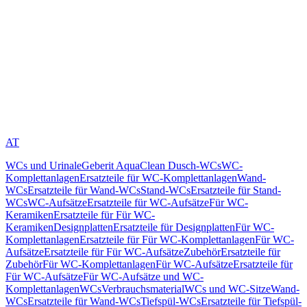
AT
WCs und Urinale
Geberit AquaClean Dusch-WCs
WC-
Komplettanlagen
Ersatzteile für WC-Komplettanlagen
Wand-
WCs
Ersatzteile für Wand-WCs
Stand-WCs
Ersatzteile für Stand-
WCs
WC-Aufsätze
Ersatzteile für WC-Aufsätze
Für WC-
Keramiken
Ersatzteile für Für WC-
Keramiken
Designplatten
Ersatzteile für Designplatten
Für WC-
Komplettanlagen
Ersatzteile für Für WC-Komplettanlagen
Für WC-
Aufsätze
Ersatzteile für Für WC-Aufsätze
Zubehör
Ersatzteile für
Zubehör
Für WC-Komplettanlagen
Für WC-Aufsätze
Ersatzteile für
Für WC-Aufsätze
Für WC-Aufsätze und WC-
Komplettanlagen
WCs
Verbrauchsmaterial
WCs und WC-Sitze
Wand-
WCs
Ersatzteile für Wand-WCs
Tiefspül-WCs
Ersatzteile für Tiefspül-