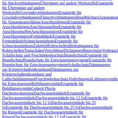
für Steckverbindungen
Übergänge auf andere Werkstoffe
Ersatzteile
für Übergänge auf andere
Werkstoffe
Gewindeverbindungen
Ersatzteile für
Gewindeverbindungen
Flanschverbindungen
Bundbüchsen
Apparatean
für Apparateanschlüsse
Anschlussbögen
Ersatzteile für
Anschlussbögen
Anschlussmuffen
Ersatzteile für
Anschlussmuffen
Anschlussstutzen
Ersatzteile für
Anschlussstutzen
Fertigabläufe
Ersatzteile für
Fertigabläufe
Schneckensiphons
Ersatzteile für
Schneckensiphons
Zubehör
Rohrschellen
Befestigungen für
Rohrschellen
Tragschalen
Verschlüsse
Dichtungen
Bauschutze
Verbrauc
Schallschutz und Feuchtigkeitsschutz
Brandschutz
Ersatzteile für
Brandschutz
Brandschutz für Entwässerungssysteme
Ersatzteile für
Brandschutz für Entwässerungssysteme
Schallschutz
Dämmungen
zur Körperschallentkopplung
Dämmungen zur
Körperschallentkopplung und
Luftschalldämmung
Feuchtigkeitsschutz
Abdichtungen
Lüftungsventile
für Entwässerung
Belüftungsventile
Ersatzteile für
Belüftungsventile
Geberit Pluvia
Dachentwässerung
Dachwassereinläufe
Ersatzteile für
Dachwassereinläufe
Dachwassereinläufe bis 12 l/s
Ersatzteile für
Dachwassereinläufe bis 12 l/s
Dachwassereinläufe bis 25
l/s
Ersatzteile für Dachwassereinläufe bis 25 l/s
Dachwassereinläufe
für Rinnen
Ersatzteile für Dachwassereinläufe für
Rinnen
Dachwassereinläufe bis 12 l/s
Ersatzteile für