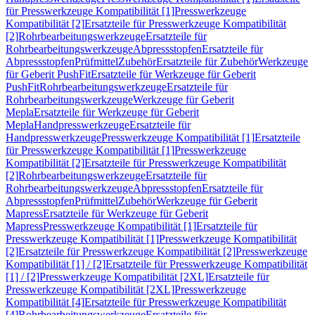
für Presswerkzeuge Kompatibilität [1]
Presswerkzeuge
Kompatibilität [2]
Ersatzteile für Presswerkzeuge Kompatibilität
[2]
Rohrbearbeitungswerkzeuge
Ersatzteile für
Rohrbearbeitungswerkzeuge
Abpressstopfen
Ersatzteile für
Abpressstopfen
Prüfmittel
Zubehör
Ersatzteile für Zubehör
Werkzeuge
für Geberit PushFit
Ersatzteile für Werkzeuge für Geberit
PushFit
Rohrbearbeitungswerkzeuge
Ersatzteile für
Rohrbearbeitungswerkzeuge
Werkzeuge für Geberit
Mepla
Ersatzteile für Werkzeuge für Geberit
Mepla
Handpresswerkzeuge
Ersatzteile für
Handpresswerkzeuge
Presswerkzeuge Kompatibilität [1]
Ersatzteile
für Presswerkzeuge Kompatibilität [1]
Presswerkzeuge
Kompatibilität [2]
Ersatzteile für Presswerkzeuge Kompatibilität
[2]
Rohrbearbeitungswerkzeuge
Ersatzteile für
Rohrbearbeitungswerkzeuge
Abpressstopfen
Ersatzteile für
Abpressstopfen
Prüfmittel
Zubehör
Werkzeuge für Geberit
Mapress
Ersatzteile für Werkzeuge für Geberit
Mapress
Presswerkzeuge Kompatibilität [1]
Ersatzteile für
Presswerkzeuge Kompatibilität [1]
Presswerkzeuge Kompatibilität
[2]
Ersatzteile für Presswerkzeuge Kompatibilität [2]
Presswerkzeuge
Kompatibilität [1] / [2]
Ersatzteile für Presswerkzeuge Kompatibilität
[1] / [2]
Presswerkzeuge Kompatibilität [2XL]
Ersatzteile für
Presswerkzeuge Kompatibilität [2XL]
Presswerkzeuge
Kompatibilität [4]
Ersatzteile für Presswerkzeuge Kompatibilität
[4]
Rohrbearbeitungswerkzeuge
Ersatzteile für