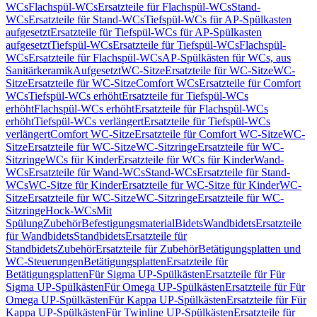
WCs
Flachspül-WCs
Ersatzteile für Flachspül-WCs
Stand-
WCs
Ersatzteile für Stand-WCs
Tiefspül-WCs für AP-Spülkasten
aufgesetzt
Ersatzteile für Tiefspül-WCs für AP-Spülkasten
aufgesetzt
Tiefspül-WCs
Ersatzteile für Tiefspül-WCs
Flachspül-
WCs
Ersatzteile für Flachspül-WCs
AP-Spülkästen für WCs, aus
Sanitärkeramik
Aufgesetzt
WC-Sitze
Ersatzteile für WC-Sitze
WC-
Sitze
Ersatzteile für WC-Sitze
Comfort WCs
Ersatzteile für Comfort
WCs
Tiefspül-WCs erhöht
Ersatzteile für Tiefspül-WCs
erhöht
Flachspül-WCs erhöht
Ersatzteile für Flachspül-WCs
erhöht
Tiefspül-WCs verlängert
Ersatzteile für Tiefspül-WCs
verlängert
Comfort WC-Sitze
Ersatzteile für Comfort WC-Sitze
WC-
Sitze
Ersatzteile für WC-Sitze
WC-Sitzringe
Ersatzteile für WC-
Sitzringe
WCs für Kinder
Ersatzteile für WCs für Kinder
Wand-
WCs
Ersatzteile für Wand-WCs
Stand-WCs
Ersatzteile für Stand-
WCs
WC-Sitze für Kinder
Ersatzteile für WC-Sitze für Kinder
WC-
Sitze
Ersatzteile für WC-Sitze
WC-Sitzringe
Ersatzteile für WC-
Sitzringe
Hock-WCs
Mit
Spülung
Zubehör
Befestigungsmaterial
Bidets
Wandbidets
Ersatzteile
für Wandbidets
Standbidets
Ersatzteile für
Standbidets
Zubehör
Ersatzteile für Zubehör
Betätigungsplatten und
WC-Steuerungen
Betätigungsplatten
Ersatzteile für
Betätigungsplatten
Für Sigma UP-Spülkästen
Ersatzteile für Für
Sigma UP-Spülkästen
Für Omega UP-Spülkästen
Ersatzteile für Für
Omega UP-Spülkästen
Für Kappa UP-Spülkästen
Ersatzteile für Für
Kappa UP-Spülkästen
Für Twinline UP-Spülkästen
Ersatzteile für