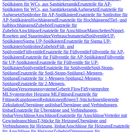
Spülkästen für WCs, aus Sanitärkeramik
Ersatzteile für AP-
Spülkästen für WCs, aus Sanitärkeramik
Aufgesetzt
Ersatzteile für
Aufgesetzt
Spülrohre für AP-Spülkästen
Ersatzteile für Spülrohre für
AP-Spülkästen
Hochhängend
Ersatzteile für Hochhängend
Tief- und
halbhochhängend
Zubehör
Ersatzteile für
Zubehör
Anschlüsse
Ersatzteile für Anschlüsse
Manschetten
Nippel,
Rosetten und Staueinsätze
Verbrauchsmaterial
Spülventile
UP-
Spülkästen
Sigma UP-Spülkästen
Ersatzteile für Sigma UP-
Spülkästen
Spülrohre
Zubehör
Füll- und
Spülventile
Füllventile
Ersatzteile für Füllventile
Füllventile für AP-
Spülkästen
Ersatzteile für Füllventile für AP-Spülkästen
Füllventile
für UP-Spülkästen
Ersatzteile für Füllventile für UP-
Spülkästen
Spülventile
Ersatzteile für Spülventile
Spül-Stopp-
Spülung
Ersatzteile für Spül-Stopp-Spülung
1-Mengen-
Spülung
Ersatzteile für 1-Mengen-Spülung
2-Mengen-
Spülung
Ersatzteile für 2-Mengen-
Spülung
Versorgungssysteme
Geberit FlowFit
Systemrohre
ML
Systemrohre Heizung ML
Fittings
Ersatzteile für
Fittings
Kupplungen
Reduktionen
Bögen
T-Stücke
Innenliegende
Zirkulation
Übergänge unlösbar
Übergänge und Verbindungen,
lösbar
Ersatzteile für Übergänge und Verbindungen,
lösbar
Verschlüsse
Anschlüsse
Ersatzteile für Anschlüsse
Verteiler mit
Gewindeanschluss
T-Stücke für Heizung
Übergänge und
Verbindungen für Heizung, lösbar
Anschlüsse für Heizung
Ersatzteile
für Anschlüsse für Heizung
Zubehör
Dämmungen für