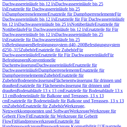
Dachwassereinläufe bis 12 l/s
Dachwassereinläufe bis 25
l/s
Ersatzteile für Dachwassereinläufe bis 25
l/s
Dampfsperrenelemente
Ersatzteile für Dampfsperrenelemente
Für
Dachwassereinläufe bis 12 l/s
Ersatzteile für Für Dachwassereinläufe
bis 12 l/s
Dachwassereinläufe bis 25 l/s
Notüberläufe
Ersatzteile für
Notüberläufe
Für Dachwassereinläufe bis 12 l/s
Ersatzteile für Für
Dachwassereinläufe bis 12 l/s
Dachwassereinläufe bis 25
l/s
Ersatzteile für Dachwassereinläufe bis 25
l/s
Befestigungen
Befestigungssystem d40–200
Befestigungssystem
d250–315
Zubehör
Ersatzteile für Zubehör
Für
Dachwassereinläufe
Ersatzteile für Für Dachwassereinläufe
Für
Befestigungen
Konventionelle
Dachentwässerung
Dachwassereinläufe
Ersatzteile für
Dachwassereinläufe
Dampfsperrenelemente
Ersatzteile für
Dampfsperrenelemente
Zubehör
Ersatzteile für
Zubehör
Bodenentwässerung
Flächenentwässerung für drinnen und
draußen
Ersatzteile für Flächenentwässerung für drinnen und
draußen
Bodenabläufe 13 x 13 cm
Ersatzteile für Bodenabläufe 13 x
13 cm
Bodeneinläufe für Balkone und Terrassen, 13 x 13
cm
Ersatzteile für Bodeneinläufe für Balkone und Terrassen, 13 x 13
cm
Zubehör
Ersatzteile für Zubehör
Werkzeuge,
Netzwerkkomponenten und Software
Werkzeuge
Werkzeuge für
Geberit FlowFit
Ersatzteile für Werkzeuge für Geberit
FlowFit
Handpresswerkzeuge
Ersatzteile für
Handpresswerkzeuge
Presswerkzeuge Kompatibilität [1]
Ersatzteile