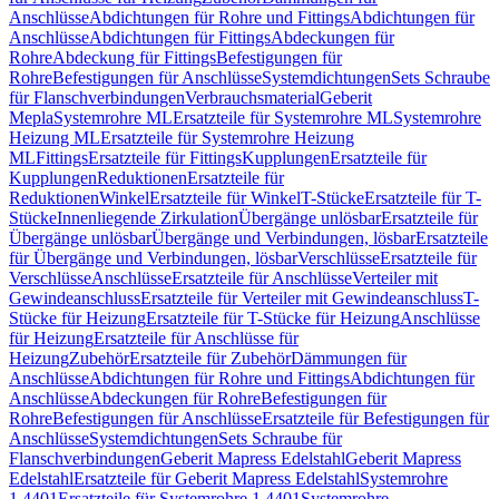
Anschlüsse
Abdichtungen für Rohre und Fittings
Abdichtungen für
Anschlüsse
Abdichtungen für Fittings
Abdeckungen für
Rohre
Abdeckung für Fittings
Befestigungen für
Rohre
Befestigungen für Anschlüsse
Systemdichtungen
Sets Schraube
für Flanschverbindungen
Verbrauchsmaterial
Geberit
Mepla
Systemrohre ML
Ersatzteile für Systemrohre ML
Systemrohre
Heizung ML
Ersatzteile für Systemrohre Heizung
ML
Fittings
Ersatzteile für Fittings
Kupplungen
Ersatzteile für
Kupplungen
Reduktionen
Ersatzteile für
Reduktionen
Winkel
Ersatzteile für Winkel
T-Stücke
Ersatzteile für T-
Stücke
Innenliegende Zirkulation
Übergänge unlösbar
Ersatzteile für
Übergänge unlösbar
Übergänge und Verbindungen, lösbar
Ersatzteile
für Übergänge und Verbindungen, lösbar
Verschlüsse
Ersatzteile für
Verschlüsse
Anschlüsse
Ersatzteile für Anschlüsse
Verteiler mit
Gewindeanschluss
Ersatzteile für Verteiler mit Gewindeanschluss
T-
Stücke für Heizung
Ersatzteile für T-Stücke für Heizung
Anschlüsse
für Heizung
Ersatzteile für Anschlüsse für
Heizung
Zubehör
Ersatzteile für Zubehör
Dämmungen für
Anschlüsse
Abdichtungen für Rohre und Fittings
Abdichtungen für
Anschlüsse
Abdeckungen für Rohre
Befestigungen für
Rohre
Befestigungen für Anschlüsse
Ersatzteile für Befestigungen für
Anschlüsse
Systemdichtungen
Sets Schraube für
Flanschverbindungen
Geberit Mapress Edelstahl
Geberit Mapress
Edelstahl
Ersatzteile für Geberit Mapress Edelstahl
Systemrohre
1.4401
Ersatzteile für Systemrohre 1.4401
Systemrohre