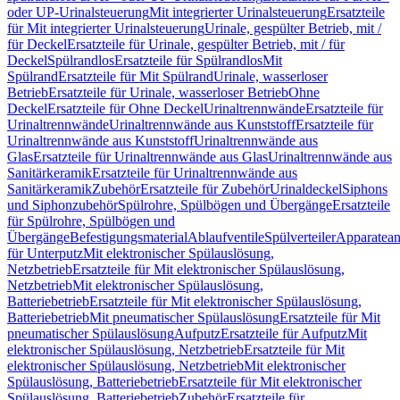
oder UP-Urinalsteuerung
Mit integrierter Urinalsteuerung
Ersatzteile
für Mit integrierter Urinalsteuerung
Urinale, gespülter Betrieb, mit /
für Deckel
Ersatzteile für Urinale, gespülter Betrieb, mit / für
Deckel
Spülrandlos
Ersatzteile für Spülrandlos
Mit
Spülrand
Ersatzteile für Mit Spülrand
Urinale, wasserloser
Betrieb
Ersatzteile für Urinale, wasserloser Betrieb
Ohne
Deckel
Ersatzteile für Ohne Deckel
Urinaltrennwände
Ersatzteile für
Urinaltrennwände
Urinaltrennwände aus Kunststoff
Ersatzteile für
Urinaltrennwände aus Kunststoff
Urinaltrennwände aus
Glas
Ersatzteile für Urinaltrennwände aus Glas
Urinaltrennwände aus
Sanitärkeramik
Ersatzteile für Urinaltrennwände aus
Sanitärkeramik
Zubehör
Ersatzteile für Zubehör
Urinaldeckel
Siphons
und Siphonzubehör
Spülrohre, Spülbögen und Übergänge
Ersatzteile
für Spülrohre, Spülbögen und
Übergänge
Befestigungsmaterial
Ablaufventile
Spülverteiler
Apparatean
für Unterputz
Mit elektronischer Spülauslösung,
Netzbetrieb
Ersatzteile für Mit elektronischer Spülauslösung,
Netzbetrieb
Mit elektronischer Spülauslösung,
Batteriebetrieb
Ersatzteile für Mit elektronischer Spülauslösung,
Batteriebetrieb
Mit pneumatischer Spülauslösung
Ersatzteile für Mit
pneumatischer Spülauslösung
Aufputz
Ersatzteile für Aufputz
Mit
elektronischer Spülauslösung, Netzbetrieb
Ersatzteile für Mit
elektronischer Spülauslösung, Netzbetrieb
Mit elektronischer
Spülauslösung, Batteriebetrieb
Ersatzteile für Mit elektronischer
Spülauslösung, Batteriebetrieb
Zubehör
Ersatzteile für