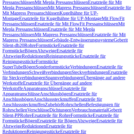
Pressanschlüssen
Mit Mepla Pressanschlüssen
Ersatzteile für Mit
Mepla Pressanschlüssen
Mit Mapress Pressanschlüssen
Ersatzteile für
Mit Mapress Pressanschlüssen
Kugelhähne für UP-
Montage
Ersatzteile für Kugelhähne für UP-Montage
Mit FlowFit
Pressanschlüssen
Ersatzteile für Mit FlowFit Pressanschlüssen
Mit
Mepla Pressanschlüssen
Ersatzteile für Mit Mepla
Pressanschlüssen
Mit Mapress Pressanschlüssen
Ersatzteile für Mit
Mapress Pressanschlüssen
Gebäude-Entwässerungssysteme
Geberit
Silent-db20
Rohre
Formstücke
Ersatzteile für
Formstücke
Bögen
Abzweige
Ersatzteile für
Abzweige
Reduktionen
Reinigungsstücke
Ersatzteile für
Reinigungsstücke
Formstücke
SuperTube
Bögen
Sonderformstücke
Verbindungen
Ersatzteile für
Verbindungen
Schweißverbindungen
Steckverbindungen
Ersatzteile
für Steckverbindungen
Spannverbindungen
Übergänge auf andere
Werkstoffe
Ersatzteile für Übergänge auf andere
Werkstoffe
Apparateanschlüsse
Ersatzteile für
Apparateanschlüsse
Anschlussbögen
Ersatzteile für
Anschlussbögen
Anschlusssteckmuffen
Ersatzteile für
Anschlusssteckmuffen
Zubehör
Rohrschellen
Befestigungen für
Rohrschellen
Verschlüsse
Dichtungen
Verbrauchsmaterial
Geberit
Silent-PP
Rohre
Ersatzteile für Rohre
Formstücke
Ersatzteile für
Formstücke
Bögen
Ersatzteile für Bögen
Abzweige
Ersatzteile für
Abzweige
Reduktionen
Ersatzteile für
Reduktionen
Reinigungsstücke
Ersatzteile für