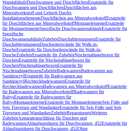
Wandabläufe
Duschwannen und Duschflächen
Ersatzteile für
Duschwannen und Duschflächen
Duschflächen aus
Mineralwerkstoff und Geberit Duofix
Installationselemente
Duschflächen aus Mineralwerkstoff
Ersatzteile
für Duschflächen aus Mineralwerkstoff
Montagelemente
Ersatzteile
für Montagelemente
Spezifische Duschwannenabläufe
Ersatzteile für
Spezifische
Duschwannenabläufe
Zubehör
Duschabtrennungen
Ersatzteile für
Duschabtrennungen
Duschseitenwände für Walk-in-
Dusche
Ersatzteile für Duschseitenwände für Walk-in-
Dusche
Zubehör
Ersatzteile für Zubehör
Nischenablageboxen für
Duschen
Ersatzteile für Nischenablageboxen für
Duschen
Nischenablageboxen
Ersatzteile für
Nischenablageboxen
Zubehör
Badewannen
Badewannen aus
Sanitäracryl
Ersatzteile für Badewannen aus
Sanitäracryl
Rechteckbadewannen
Ersatzteile für
Rechteckbadewannen
Badewannen aus Mineralwerkstoff
Ersatzteile
für Badewannen aus Mineralwerkstoff
Badewannen für
Babys
Ersatzteile für Badewannen für
Babys
Montagelemente
Ersatzteile für Montagelemente
Sets Füße und
Sets Traversen und Wandanker
Ersatzteile für Sets Füße und Sets
Traversen und Wandanker
Zubehör
Reparatursets
Weiteres
Zubehör
Apparateanschlüsse für Duschen und
Badewannen
Ablaufgarnituren für Duschwannen, d52
Ersatzteile für
Ablaufgarnituren für Duschwannen, d52
Ohne