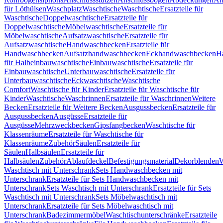
für Löthülsen
Waschplatz
Waschtische
Waschtische
Ersatzteile für
Waschtische
Doppelwaschtische
Ersatzteile für
Doppelwaschtische
Möbelwaschtische
Ersatzteile für
Möbelwaschtische
Aufsatzwaschtische
Ersatzteile für
Aufsatzwaschtische
Handwaschbecken
Ersatzteile für
Handwaschbecken
Aufsatzhandwaschbecken
Eckhandwaschbecken
H
für Halbeinbauwaschtische
Einbauwaschtische
Ersatzteile für
Einbauwaschtische
Unterbauwaschtische
Ersatzteile für
Unterbauwaschtische
Eckwaschtische
Waschtische
Comfort
Waschtische für Kinder
Ersatzteile für Waschtische für
Kinder
Waschtische
Waschrinnen
Ersatzteile für Waschrinnen
Weitere
Becken
Ersatzteile für Weitere Becken
Ausgussbecken
Ersatzteile für
Ausgussbecken
Ausgüsse
Ersatzteile für
Ausgüsse
Mehrzweckbecken
Gipsfangbecken
Waschtische für
Klassenräume
Ersatzteile für Waschtische für
Klassenräume
Zubehör
Säulen
Ersatzteile für
Säulen
Halbsäulen
Ersatzteile für
Halbsäulen
Zubehör
Ablaufdeckel
Befestigungsmaterial
Dekorblenden
W
Waschtisch mit Unterschrank
Sets Handwaschbecken mit
Unterschrank
Ersatzteile für Sets Handwaschbecken mit
Unterschrank
Sets Waschtisch mit Unterschrank
Ersatzteile für Sets
Waschtisch mit Unterschrank
Sets Möbelwaschtisch mit
Unterschrank
Ersatzteile für Sets Möbelwaschtisch mit
Unterschrank
Badezimmermöbel
Waschtischunterschränke
Ersatzteile