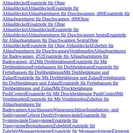
Ablaufdeckel
Ersatzteile für Ohne
Ablaufdeckel
Ablaufdeckel
Ersatzteile für
Ablaufdeckel
Ablaufgarnituren für Duschwannen, d90
Ersatzteile für
Ablaufgarnituren für Duschwannen, d90
Ohne
Ablaufdeckel
Ersatzteile für Ohne
Ablaufdeckel
Ablaufdeckel
Ersatzteile für
Ablaufdeckel
Ablaufgarnituren für Duschwannen Sestra
Ersatzteile
für Ablaufgarnituren für Duschwannen Sestra
Ohne
Ablaufdeckel
Ersatzteile für Ohne Ablaufdeckel
Zubehör für
Ablaufgarnituren für Duschwannen
Ventilstopfen
Ablaufgarnituren
für Badewannen, d52
Ersatzteile für Ablaufgarnituren für
Badewannen, d52
Mit Drehbetätigung
Ersatzteile für Mit
Drehbetätigung
Fertigbausets für Drehbetätigung
Ersatzteile für
Fertigbausets für Drehbetätigung
Mit Drehbetätigung und
Zulauf
Ersatzteile für Mit Drehbetätigung und Zulauf
Fertigbausets
für Drehbetätigung und Zulauf
Ersatzteile für Fertigbausets für
Drehbetätigung und Zulauf
Mit Druckbetätigung
PushControl
Ersatzteile für Mit Druckbetätigung PushControl
Mit
Ventilstopfen
Ersatzteile für Mit Ventilstopfen
Zubehör für
Ablaufgarnituren für
Badewannen
Anschlusssets
Wasseranschlüsse
Installations- und
Spülsysteme
Geberit Duofix
Systemwände
Ersatzteile für
Systemwände
Tragsysteme
Ersatzteile für
Tragsysteme
Beplankungen
Zubehör
Ersatzteile für
Zubehör
Montageelemente
Ersatzteile für Montageelemente
Elemente