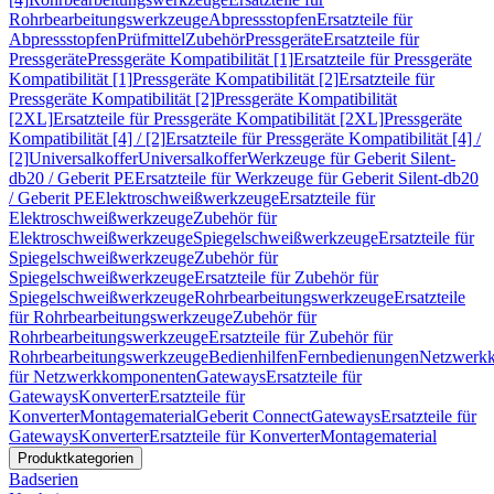
Rohrbearbeitungswerkzeuge
Abpressstopfen
Ersatzteile für
Abpressstopfen
Prüfmittel
Zubehör
Pressgeräte
Ersatzteile für
Pressgeräte
Pressgeräte Kompatibilität [1]
Ersatzteile für Pressgeräte
Kompatibilität [1]
Pressgeräte Kompatibilität [2]
Ersatzteile für
Pressgeräte Kompatibilität [2]
Pressgeräte Kompatibilität
[2XL]
Ersatzteile für Pressgeräte Kompatibilität [2XL]
Pressgeräte
Kompatibilität [4] / [2]
Ersatzteile für Pressgeräte Kompatibilität [4] /
[2]
Universalkoffer
Universalkoffer
Werkzeuge für Geberit Silent-
db20 / Geberit PE
Ersatzteile für Werkzeuge für Geberit Silent-db20
/ Geberit PE
Elektroschweißwerkzeuge
Ersatzteile für
Elektroschweißwerkzeuge
Zubehör für
Elektroschweißwerkzeuge
Spiegelschweißwerkzeuge
Ersatzteile für
Spiegelschweißwerkzeuge
Zubehör für
Spiegelschweißwerkzeuge
Ersatzteile für Zubehör für
Spiegelschweißwerkzeuge
Rohrbearbeitungswerkzeuge
Ersatzteile
für Rohrbearbeitungswerkzeuge
Zubehör für
Rohrbearbeitungswerkzeuge
Ersatzteile für Zubehör für
Rohrbearbeitungswerkzeuge
Bedienhilfen
Fernbedienungen
Netzwerk
für Netzwerkkomponenten
Gateways
Ersatzteile für
Gateways
Konverter
Ersatzteile für
Konverter
Montagematerial
Geberit Connect
Gateways
Ersatzteile für
Gateways
Konverter
Ersatzteile für Konverter
Montagematerial
Produktkategorien
Badserien