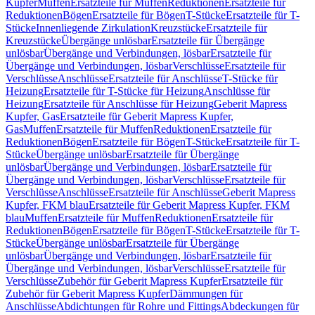
Kupfer
Muffen
Ersatzteile für Muffen
Reduktionen
Ersatzteile für
Reduktionen
Bögen
Ersatzteile für Bögen
T-Stücke
Ersatzteile für T-
Stücke
Innenliegende Zirkulation
Kreuzstücke
Ersatzteile für
Kreuzstücke
Übergänge unlösbar
Ersatzteile für Übergänge
unlösbar
Übergänge und Verbindungen, lösbar
Ersatzteile für
Übergänge und Verbindungen, lösbar
Verschlüsse
Ersatzteile für
Verschlüsse
Anschlüsse
Ersatzteile für Anschlüsse
T-Stücke für
Heizung
Ersatzteile für T-Stücke für Heizung
Anschlüsse für
Heizung
Ersatzteile für Anschlüsse für Heizung
Geberit Mapress
Kupfer, Gas
Ersatzteile für Geberit Mapress Kupfer,
Gas
Muffen
Ersatzteile für Muffen
Reduktionen
Ersatzteile für
Reduktionen
Bögen
Ersatzteile für Bögen
T-Stücke
Ersatzteile für T-
Stücke
Übergänge unlösbar
Ersatzteile für Übergänge
unlösbar
Übergänge und Verbindungen, lösbar
Ersatzteile für
Übergänge und Verbindungen, lösbar
Verschlüsse
Ersatzteile für
Verschlüsse
Anschlüsse
Ersatzteile für Anschlüsse
Geberit Mapress
Kupfer, FKM blau
Ersatzteile für Geberit Mapress Kupfer, FKM
blau
Muffen
Ersatzteile für Muffen
Reduktionen
Ersatzteile für
Reduktionen
Bögen
Ersatzteile für Bögen
T-Stücke
Ersatzteile für T-
Stücke
Übergänge unlösbar
Ersatzteile für Übergänge
unlösbar
Übergänge und Verbindungen, lösbar
Ersatzteile für
Übergänge und Verbindungen, lösbar
Verschlüsse
Ersatzteile für
Verschlüsse
Zubehör für Geberit Mapress Kupfer
Ersatzteile für
Zubehör für Geberit Mapress Kupfer
Dämmungen für
Anschlüsse
Abdichtungen für Rohre und Fittings
Abdeckungen für