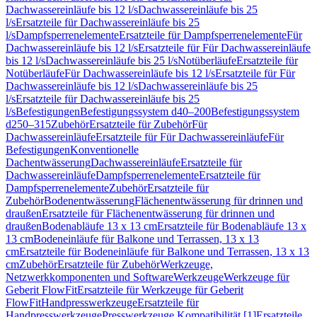
Dachwassereinläufe bis 12 l/s
Dachwassereinläufe bis 25
l/s
Ersatzteile für Dachwassereinläufe bis 25
l/s
Dampfsperrenelemente
Ersatzteile für Dampfsperrenelemente
Für
Dachwassereinläufe bis 12 l/s
Ersatzteile für Für Dachwassereinläufe
bis 12 l/s
Dachwassereinläufe bis 25 l/s
Notüberläufe
Ersatzteile für
Notüberläufe
Für Dachwassereinläufe bis 12 l/s
Ersatzteile für Für
Dachwassereinläufe bis 12 l/s
Dachwassereinläufe bis 25
l/s
Ersatzteile für Dachwassereinläufe bis 25
l/s
Befestigungen
Befestigungssystem d40–200
Befestigungssystem
d250–315
Zubehör
Ersatzteile für Zubehör
Für
Dachwassereinläufe
Ersatzteile für Für Dachwassereinläufe
Für
Befestigungen
Konventionelle
Dachentwässerung
Dachwassereinläufe
Ersatzteile für
Dachwassereinläufe
Dampfsperrenelemente
Ersatzteile für
Dampfsperrenelemente
Zubehör
Ersatzteile für
Zubehör
Bodenentwässerung
Flächenentwässerung für drinnen und
draußen
Ersatzteile für Flächenentwässerung für drinnen und
draußen
Bodenabläufe 13 x 13 cm
Ersatzteile für Bodenabläufe 13 x
13 cm
Bodeneinläufe für Balkone und Terrassen, 13 x 13
cm
Ersatzteile für Bodeneinläufe für Balkone und Terrassen, 13 x 13
cm
Zubehör
Ersatzteile für Zubehör
Werkzeuge,
Netzwerkkomponenten und Software
Werkzeuge
Werkzeuge für
Geberit FlowFit
Ersatzteile für Werkzeuge für Geberit
FlowFit
Handpresswerkzeuge
Ersatzteile für
Handpresswerkzeuge
Presswerkzeuge Kompatibilität [1]
Ersatzteile