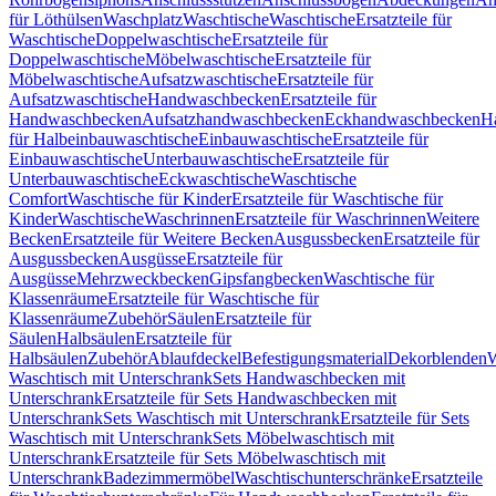
für Löthülsen
Waschplatz
Waschtische
Waschtische
Ersatzteile für
Waschtische
Doppelwaschtische
Ersatzteile für
Doppelwaschtische
Möbelwaschtische
Ersatzteile für
Möbelwaschtische
Aufsatzwaschtische
Ersatzteile für
Aufsatzwaschtische
Handwaschbecken
Ersatzteile für
Handwaschbecken
Aufsatzhandwaschbecken
Eckhandwaschbecken
H
für Halbeinbauwaschtische
Einbauwaschtische
Ersatzteile für
Einbauwaschtische
Unterbauwaschtische
Ersatzteile für
Unterbauwaschtische
Eckwaschtische
Waschtische
Comfort
Waschtische für Kinder
Ersatzteile für Waschtische für
Kinder
Waschtische
Waschrinnen
Ersatzteile für Waschrinnen
Weitere
Becken
Ersatzteile für Weitere Becken
Ausgussbecken
Ersatzteile für
Ausgussbecken
Ausgüsse
Ersatzteile für
Ausgüsse
Mehrzweckbecken
Gipsfangbecken
Waschtische für
Klassenräume
Ersatzteile für Waschtische für
Klassenräume
Zubehör
Säulen
Ersatzteile für
Säulen
Halbsäulen
Ersatzteile für
Halbsäulen
Zubehör
Ablaufdeckel
Befestigungsmaterial
Dekorblenden
W
Waschtisch mit Unterschrank
Sets Handwaschbecken mit
Unterschrank
Ersatzteile für Sets Handwaschbecken mit
Unterschrank
Sets Waschtisch mit Unterschrank
Ersatzteile für Sets
Waschtisch mit Unterschrank
Sets Möbelwaschtisch mit
Unterschrank
Ersatzteile für Sets Möbelwaschtisch mit
Unterschrank
Badezimmermöbel
Waschtischunterschränke
Ersatzteile