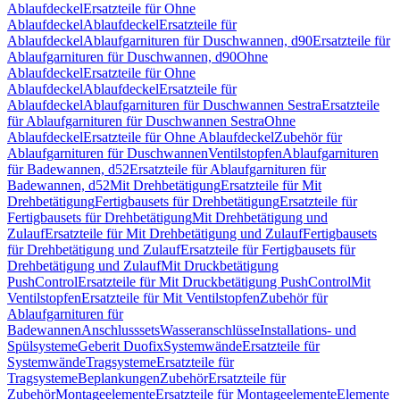
Ablaufdeckel
Ersatzteile für Ohne
Ablaufdeckel
Ablaufdeckel
Ersatzteile für
Ablaufdeckel
Ablaufgarnituren für Duschwannen, d90
Ersatzteile für
Ablaufgarnituren für Duschwannen, d90
Ohne
Ablaufdeckel
Ersatzteile für Ohne
Ablaufdeckel
Ablaufdeckel
Ersatzteile für
Ablaufdeckel
Ablaufgarnituren für Duschwannen Sestra
Ersatzteile
für Ablaufgarnituren für Duschwannen Sestra
Ohne
Ablaufdeckel
Ersatzteile für Ohne Ablaufdeckel
Zubehör für
Ablaufgarnituren für Duschwannen
Ventilstopfen
Ablaufgarnituren
für Badewannen, d52
Ersatzteile für Ablaufgarnituren für
Badewannen, d52
Mit Drehbetätigung
Ersatzteile für Mit
Drehbetätigung
Fertigbausets für Drehbetätigung
Ersatzteile für
Fertigbausets für Drehbetätigung
Mit Drehbetätigung und
Zulauf
Ersatzteile für Mit Drehbetätigung und Zulauf
Fertigbausets
für Drehbetätigung und Zulauf
Ersatzteile für Fertigbausets für
Drehbetätigung und Zulauf
Mit Druckbetätigung
PushControl
Ersatzteile für Mit Druckbetätigung PushControl
Mit
Ventilstopfen
Ersatzteile für Mit Ventilstopfen
Zubehör für
Ablaufgarnituren für
Badewannen
Anschlusssets
Wasseranschlüsse
Installations- und
Spülsysteme
Geberit Duofix
Systemwände
Ersatzteile für
Systemwände
Tragsysteme
Ersatzteile für
Tragsysteme
Beplankungen
Zubehör
Ersatzteile für
Zubehör
Montageelemente
Ersatzteile für Montageelemente
Elemente