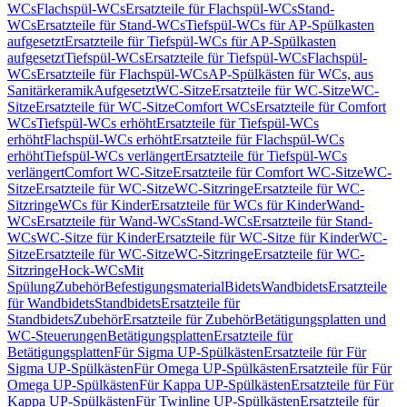
WCs
Flachspül-WCs
Ersatzteile für Flachspül-WCs
Stand-
WCs
Ersatzteile für Stand-WCs
Tiefspül-WCs für AP-Spülkasten
aufgesetzt
Ersatzteile für Tiefspül-WCs für AP-Spülkasten
aufgesetzt
Tiefspül-WCs
Ersatzteile für Tiefspül-WCs
Flachspül-
WCs
Ersatzteile für Flachspül-WCs
AP-Spülkästen für WCs, aus
Sanitärkeramik
Aufgesetzt
WC-Sitze
Ersatzteile für WC-Sitze
WC-
Sitze
Ersatzteile für WC-Sitze
Comfort WCs
Ersatzteile für Comfort
WCs
Tiefspül-WCs erhöht
Ersatzteile für Tiefspül-WCs
erhöht
Flachspül-WCs erhöht
Ersatzteile für Flachspül-WCs
erhöht
Tiefspül-WCs verlängert
Ersatzteile für Tiefspül-WCs
verlängert
Comfort WC-Sitze
Ersatzteile für Comfort WC-Sitze
WC-
Sitze
Ersatzteile für WC-Sitze
WC-Sitzringe
Ersatzteile für WC-
Sitzringe
WCs für Kinder
Ersatzteile für WCs für Kinder
Wand-
WCs
Ersatzteile für Wand-WCs
Stand-WCs
Ersatzteile für Stand-
WCs
WC-Sitze für Kinder
Ersatzteile für WC-Sitze für Kinder
WC-
Sitze
Ersatzteile für WC-Sitze
WC-Sitzringe
Ersatzteile für WC-
Sitzringe
Hock-WCs
Mit
Spülung
Zubehör
Befestigungsmaterial
Bidets
Wandbidets
Ersatzteile
für Wandbidets
Standbidets
Ersatzteile für
Standbidets
Zubehör
Ersatzteile für Zubehör
Betätigungsplatten und
WC-Steuerungen
Betätigungsplatten
Ersatzteile für
Betätigungsplatten
Für Sigma UP-Spülkästen
Ersatzteile für Für
Sigma UP-Spülkästen
Für Omega UP-Spülkästen
Ersatzteile für Für
Omega UP-Spülkästen
Für Kappa UP-Spülkästen
Ersatzteile für Für
Kappa UP-Spülkästen
Für Twinline UP-Spülkästen
Ersatzteile für