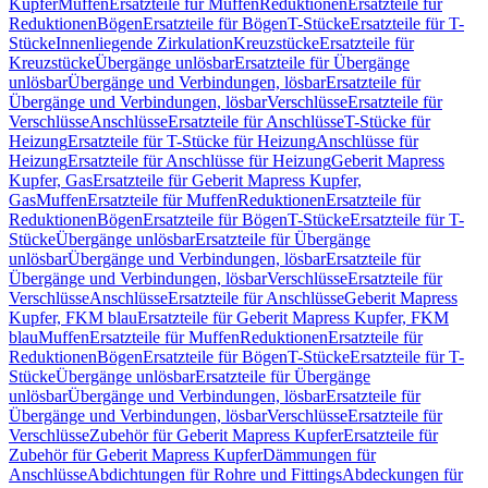
Kupfer
Muffen
Ersatzteile für Muffen
Reduktionen
Ersatzteile für
Reduktionen
Bögen
Ersatzteile für Bögen
T-Stücke
Ersatzteile für T-
Stücke
Innenliegende Zirkulation
Kreuzstücke
Ersatzteile für
Kreuzstücke
Übergänge unlösbar
Ersatzteile für Übergänge
unlösbar
Übergänge und Verbindungen, lösbar
Ersatzteile für
Übergänge und Verbindungen, lösbar
Verschlüsse
Ersatzteile für
Verschlüsse
Anschlüsse
Ersatzteile für Anschlüsse
T-Stücke für
Heizung
Ersatzteile für T-Stücke für Heizung
Anschlüsse für
Heizung
Ersatzteile für Anschlüsse für Heizung
Geberit Mapress
Kupfer, Gas
Ersatzteile für Geberit Mapress Kupfer,
Gas
Muffen
Ersatzteile für Muffen
Reduktionen
Ersatzteile für
Reduktionen
Bögen
Ersatzteile für Bögen
T-Stücke
Ersatzteile für T-
Stücke
Übergänge unlösbar
Ersatzteile für Übergänge
unlösbar
Übergänge und Verbindungen, lösbar
Ersatzteile für
Übergänge und Verbindungen, lösbar
Verschlüsse
Ersatzteile für
Verschlüsse
Anschlüsse
Ersatzteile für Anschlüsse
Geberit Mapress
Kupfer, FKM blau
Ersatzteile für Geberit Mapress Kupfer, FKM
blau
Muffen
Ersatzteile für Muffen
Reduktionen
Ersatzteile für
Reduktionen
Bögen
Ersatzteile für Bögen
T-Stücke
Ersatzteile für T-
Stücke
Übergänge unlösbar
Ersatzteile für Übergänge
unlösbar
Übergänge und Verbindungen, lösbar
Ersatzteile für
Übergänge und Verbindungen, lösbar
Verschlüsse
Ersatzteile für
Verschlüsse
Zubehör für Geberit Mapress Kupfer
Ersatzteile für
Zubehör für Geberit Mapress Kupfer
Dämmungen für
Anschlüsse
Abdichtungen für Rohre und Fittings
Abdeckungen für