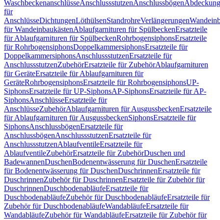
Waschbeckenanschlüsse
Anschlussstutzen
Anschlussbögen
Abdeckung
für
Anschlüsse
Dichtungen
Löthülsen
Standrohre
Verlängerungen
Wandeinb
für Wandeinbaukästen
Ablaufgarnituren für Spülbecken
Ersatzteile
für Ablaufgarnituren für Spülbecken
Rohrbogensiphons
Ersatzteile
für Rohrbogensiphons
Doppelkammersiphons
Ersatzteile für
Doppelkammersiphons
Anschlussstutzen
Ersatzteile für
Anschlussstutzen
Zubehör
Ersatzteile für Zubehör
Ablaufgarnituren
für Geräte
Ersatzteile für Ablaufgarnituren für
Geräte
Rohrbogensiphons
Ersatzteile für Rohrbogensiphons
UP-
Siphons
Ersatzteile für UP-Siphons
AP-Siphons
Ersatzteile für AP-
Siphons
Anschlüsse
Ersatzteile für
Anschlüsse
Zubehör
Ablaufgarnituren für Ausgussbecken
Ersatzteile
für Ablaufgarnituren für Ausgussbecken
Siphons
Ersatzteile für
Siphons
Anschlussbögen
Ersatzteile für
Anschlussbögen
Anschlussstutzen
Ersatzteile für
Anschlussstutzen
Ablaufventile
Ersatzteile für
Ablaufventile
Zubehör
Ersatzteile für Zubehör
Duschen und
Badewannen
Duschen
Bodenentwässerung für Duschen
Ersatzteile
für Bodenentwässerung für Duschen
Duschrinnen
Ersatzteile für
Duschrinnen
Zubehör für Duschrinnen
Ersatzteile für Zubehör für
Duschrinnen
Duschbodenabläufe
Ersatzteile für
Duschbodenabläufe
Zubehör für Duschbodenabläufe
Ersatzteile für
Zubehör für Duschbodenabläufe
Wandabläufe
Ersatzteile für
Wandabläufe
Zubehör für Wandabläufe
Ersatzteile für Zubehör für