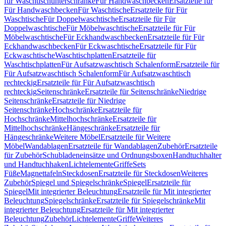
für Waschtischunterschränke
Für Handwaschbecken
Ersatzteile für
Für Handwaschbecken
Für Waschtische
Ersatzteile für Für
Waschtische
Für Doppelwaschtische
Ersatzteile für Für
Doppelwaschtische
Für Möbelwaschtische
Ersatzteile für Für
Möbelwaschtische
Für Eckhandwaschbecken
Ersatzteile für Für
Eckhandwaschbecken
Für Eckwaschtische
Ersatzteile für Für
Eckwaschtische
Waschtischplatten
Ersatzteile für
Waschtischplatten
Für Aufsatzwaschtisch Schalenform
Ersatzteile für
Für Aufsatzwaschtisch Schalenform
Für Aufsatzwaschtisch
rechteckig
Ersatzteile für Für Aufsatzwaschtisch
rechteckig
Seitenschränke
Ersatzteile für Seitenschränke
Niedrige
Seitenschränke
Ersatzteile für Niedrige
Seitenschränke
Hochschränke
Ersatzteile für
Hochschränke
Mittelhochschränke
Ersatzteile für
Mittelhochschränke
Hängeschränke
Ersatzteile für
Hängeschränke
Weitere Möbel
Ersatzteile für Weitere
Möbel
Wandablagen
Ersatzteile für Wandablagen
Zubehör
Ersatzteile
für Zubehör
Schubladeneinsätze und Ordnungsboxen
Handtuchhalter
und Handtuchhaken
Lichtelemente
Griffe
Sets
Füße
Magnettafeln
Steckdosen
Ersatzteile für Steckdosen
Weiteres
Zubehör
Spiegel und Spiegelschränke
Spiegel
Ersatzteile für
Spiegel
Mit integrierter Beleuchtung
Ersatzteile für Mit integrierter
Beleuchtung
Spiegelschränke
Ersatzteile für Spiegelschränke
Mit
integrierter Beleuchtung
Ersatzteile für Mit integrierter
Beleuchtung
Zubehör
Lichtelemente
Griffe
Weiteres