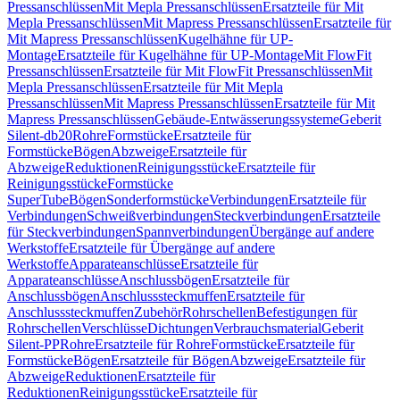
Pressanschlüssen
Mit Mepla Pressanschlüssen
Ersatzteile für Mit
Mepla Pressanschlüssen
Mit Mapress Pressanschlüssen
Ersatzteile für
Mit Mapress Pressanschlüssen
Kugelhähne für UP-
Montage
Ersatzteile für Kugelhähne für UP-Montage
Mit FlowFit
Pressanschlüssen
Ersatzteile für Mit FlowFit Pressanschlüssen
Mit
Mepla Pressanschlüssen
Ersatzteile für Mit Mepla
Pressanschlüssen
Mit Mapress Pressanschlüssen
Ersatzteile für Mit
Mapress Pressanschlüssen
Gebäude-Entwässerungssysteme
Geberit
Silent-db20
Rohre
Formstücke
Ersatzteile für
Formstücke
Bögen
Abzweige
Ersatzteile für
Abzweige
Reduktionen
Reinigungsstücke
Ersatzteile für
Reinigungsstücke
Formstücke
SuperTube
Bögen
Sonderformstücke
Verbindungen
Ersatzteile für
Verbindungen
Schweißverbindungen
Steckverbindungen
Ersatzteile
für Steckverbindungen
Spannverbindungen
Übergänge auf andere
Werkstoffe
Ersatzteile für Übergänge auf andere
Werkstoffe
Apparateanschlüsse
Ersatzteile für
Apparateanschlüsse
Anschlussbögen
Ersatzteile für
Anschlussbögen
Anschlusssteckmuffen
Ersatzteile für
Anschlusssteckmuffen
Zubehör
Rohrschellen
Befestigungen für
Rohrschellen
Verschlüsse
Dichtungen
Verbrauchsmaterial
Geberit
Silent-PP
Rohre
Ersatzteile für Rohre
Formstücke
Ersatzteile für
Formstücke
Bögen
Ersatzteile für Bögen
Abzweige
Ersatzteile für
Abzweige
Reduktionen
Ersatzteile für
Reduktionen
Reinigungsstücke
Ersatzteile für