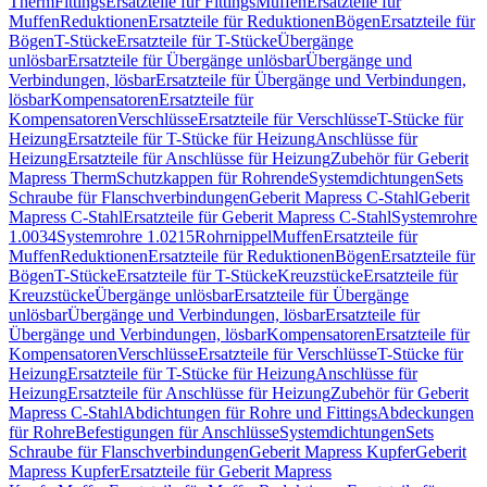
Therm
Fittings
Ersatzteile für Fittings
Muffen
Ersatzteile für
Muffen
Reduktionen
Ersatzteile für Reduktionen
Bögen
Ersatzteile für
Bögen
T-Stücke
Ersatzteile für T-Stücke
Übergänge
unlösbar
Ersatzteile für Übergänge unlösbar
Übergänge und
Verbindungen, lösbar
Ersatzteile für Übergänge und Verbindungen,
lösbar
Kompensatoren
Ersatzteile für
Kompensatoren
Verschlüsse
Ersatzteile für Verschlüsse
T-Stücke für
Heizung
Ersatzteile für T-Stücke für Heizung
Anschlüsse für
Heizung
Ersatzteile für Anschlüsse für Heizung
Zubehör für Geberit
Mapress Therm
Schutzkappen für Rohrende
Systemdichtungen
Sets
Schraube für Flanschverbindungen
Geberit Mapress C-Stahl
Geberit
Mapress C-Stahl
Ersatzteile für Geberit Mapress C-Stahl
Systemrohre
1.0034
Systemrohre 1.0215
Rohrnippel
Muffen
Ersatzteile für
Muffen
Reduktionen
Ersatzteile für Reduktionen
Bögen
Ersatzteile für
Bögen
T-Stücke
Ersatzteile für T-Stücke
Kreuzstücke
Ersatzteile für
Kreuzstücke
Übergänge unlösbar
Ersatzteile für Übergänge
unlösbar
Übergänge und Verbindungen, lösbar
Ersatzteile für
Übergänge und Verbindungen, lösbar
Kompensatoren
Ersatzteile für
Kompensatoren
Verschlüsse
Ersatzteile für Verschlüsse
T-Stücke für
Heizung
Ersatzteile für T-Stücke für Heizung
Anschlüsse für
Heizung
Ersatzteile für Anschlüsse für Heizung
Zubehör für Geberit
Mapress C-Stahl
Abdichtungen für Rohre und Fittings
Abdeckungen
für Rohre
Befestigungen für Anschlüsse
Systemdichtungen
Sets
Schraube für Flanschverbindungen
Geberit Mapress Kupfer
Geberit
Mapress Kupfer
Ersatzteile für Geberit Mapress