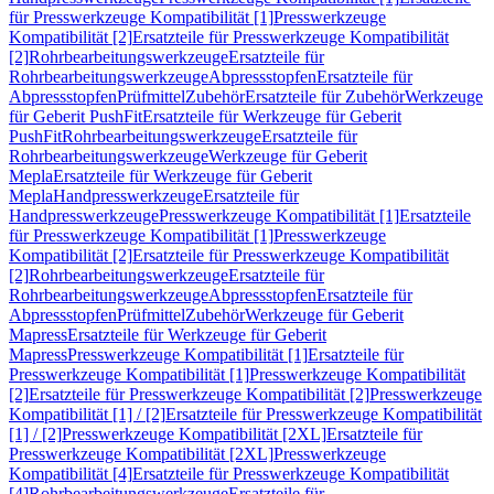
für Presswerkzeuge Kompatibilität [1]
Presswerkzeuge
Kompatibilität [2]
Ersatzteile für Presswerkzeuge Kompatibilität
[2]
Rohrbearbeitungswerkzeuge
Ersatzteile für
Rohrbearbeitungswerkzeuge
Abpressstopfen
Ersatzteile für
Abpressstopfen
Prüfmittel
Zubehör
Ersatzteile für Zubehör
Werkzeuge
für Geberit PushFit
Ersatzteile für Werkzeuge für Geberit
PushFit
Rohrbearbeitungswerkzeuge
Ersatzteile für
Rohrbearbeitungswerkzeuge
Werkzeuge für Geberit
Mepla
Ersatzteile für Werkzeuge für Geberit
Mepla
Handpresswerkzeuge
Ersatzteile für
Handpresswerkzeuge
Presswerkzeuge Kompatibilität [1]
Ersatzteile
für Presswerkzeuge Kompatibilität [1]
Presswerkzeuge
Kompatibilität [2]
Ersatzteile für Presswerkzeuge Kompatibilität
[2]
Rohrbearbeitungswerkzeuge
Ersatzteile für
Rohrbearbeitungswerkzeuge
Abpressstopfen
Ersatzteile für
Abpressstopfen
Prüfmittel
Zubehör
Werkzeuge für Geberit
Mapress
Ersatzteile für Werkzeuge für Geberit
Mapress
Presswerkzeuge Kompatibilität [1]
Ersatzteile für
Presswerkzeuge Kompatibilität [1]
Presswerkzeuge Kompatibilität
[2]
Ersatzteile für Presswerkzeuge Kompatibilität [2]
Presswerkzeuge
Kompatibilität [1] / [2]
Ersatzteile für Presswerkzeuge Kompatibilität
[1] / [2]
Presswerkzeuge Kompatibilität [2XL]
Ersatzteile für
Presswerkzeuge Kompatibilität [2XL]
Presswerkzeuge
Kompatibilität [4]
Ersatzteile für Presswerkzeuge Kompatibilität
[4]
Rohrbearbeitungswerkzeuge
Ersatzteile für