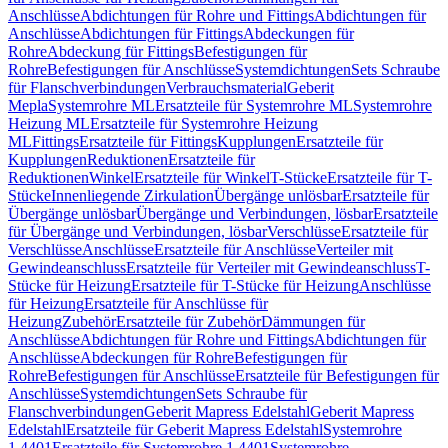
Anschlüsse
Abdichtungen für Rohre und Fittings
Abdichtungen für
Anschlüsse
Abdichtungen für Fittings
Abdeckungen für
Rohre
Abdeckung für Fittings
Befestigungen für
Rohre
Befestigungen für Anschlüsse
Systemdichtungen
Sets Schraube
für Flanschverbindungen
Verbrauchsmaterial
Geberit
Mepla
Systemrohre ML
Ersatzteile für Systemrohre ML
Systemrohre
Heizung ML
Ersatzteile für Systemrohre Heizung
ML
Fittings
Ersatzteile für Fittings
Kupplungen
Ersatzteile für
Kupplungen
Reduktionen
Ersatzteile für
Reduktionen
Winkel
Ersatzteile für Winkel
T-Stücke
Ersatzteile für T-
Stücke
Innenliegende Zirkulation
Übergänge unlösbar
Ersatzteile für
Übergänge unlösbar
Übergänge und Verbindungen, lösbar
Ersatzteile
für Übergänge und Verbindungen, lösbar
Verschlüsse
Ersatzteile für
Verschlüsse
Anschlüsse
Ersatzteile für Anschlüsse
Verteiler mit
Gewindeanschluss
Ersatzteile für Verteiler mit Gewindeanschluss
T-
Stücke für Heizung
Ersatzteile für T-Stücke für Heizung
Anschlüsse
für Heizung
Ersatzteile für Anschlüsse für
Heizung
Zubehör
Ersatzteile für Zubehör
Dämmungen für
Anschlüsse
Abdichtungen für Rohre und Fittings
Abdichtungen für
Anschlüsse
Abdeckungen für Rohre
Befestigungen für
Rohre
Befestigungen für Anschlüsse
Ersatzteile für Befestigungen für
Anschlüsse
Systemdichtungen
Sets Schraube für
Flanschverbindungen
Geberit Mapress Edelstahl
Geberit Mapress
Edelstahl
Ersatzteile für Geberit Mapress Edelstahl
Systemrohre
1.4401
Ersatzteile für Systemrohre 1.4401
Systemrohre