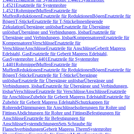
1.4521
Ersatzteile für Systemrohre
1.4521
Rohrnippel
Muffen
Ersatzteile für
Muffen
Reduktionen
Ersatzteile für Reduktionen
Bögen
Ersatzteile für
Bögen
T-Stücke
Ersatzteile für T-Stücke
Innenliegende
Zirkulation
Übergänge unlösbar
Ersatzteile für Übergänge
unlösbar
Übergänge und Verbindungen, lösbar
Ersatzteile für
Übergänge und Verbindungen, lösbar
Kompensatoren
Ersatzteile für
Kompensatoren
Verschlüsse
Ersatzteile für
Verschlüsse
Anschlüsse
Ersatzteile für Anschlüsse
Geberit Mapress
Edelstahl, Gas
Ersatzteile für Geberit Mapress Edelstahl,
Gas
Systemrohre 1.4401
Ersatzteile für Systemrohre
1.4401
Rohrnippel
Muffen
Ersatzteile für
Muffen
Reduktionen
Ersatzteile für Reduktionen
Bögen
Ersatzteile für
Bögen
T-Stücke
Ersatzteile für T-Stücke
Übergänge
unlösbar
Ersatzteile für Übergänge unlösbar
Übergänge und
Verbindungen, lösbar
Ersatzteile für Übergänge und Verbindungen,
lösbar
Verschlüsse
Ersatzteile für Verschlüsse
Anschlüsse
Ersatzteile
für Anschlüsse
Zubehör für Geberit Mapress Edelstahl
Ersatzteile für
Zubehör für Geberit Mapress Edelstahl
Schutzkappen für
Rohrende
Dämmungen für Anschlüsse
Isolierungen für Rohre und
Fittings
Abdichtungen für Rohre und Fittings
Befestigungen für
Anschlüsse
Ersatzteile für Befestigungen für
Anschlüsse
Systemdichtungen
Sets Schraube für
Flanschverbindungen
Geberit Mapress Therm
Systemrohre