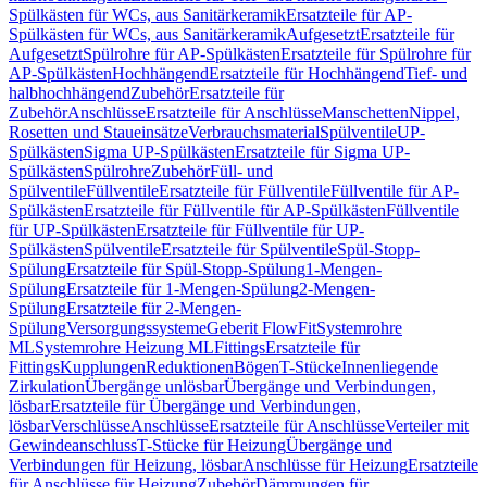
Spülkästen für WCs, aus Sanitärkeramik
Ersatzteile für AP-
Spülkästen für WCs, aus Sanitärkeramik
Aufgesetzt
Ersatzteile für
Aufgesetzt
Spülrohre für AP-Spülkästen
Ersatzteile für Spülrohre für
AP-Spülkästen
Hochhängend
Ersatzteile für Hochhängend
Tief- und
halbhochhängend
Zubehör
Ersatzteile für
Zubehör
Anschlüsse
Ersatzteile für Anschlüsse
Manschetten
Nippel,
Rosetten und Staueinsätze
Verbrauchsmaterial
Spülventile
UP-
Spülkästen
Sigma UP-Spülkästen
Ersatzteile für Sigma UP-
Spülkästen
Spülrohre
Zubehör
Füll- und
Spülventile
Füllventile
Ersatzteile für Füllventile
Füllventile für AP-
Spülkästen
Ersatzteile für Füllventile für AP-Spülkästen
Füllventile
für UP-Spülkästen
Ersatzteile für Füllventile für UP-
Spülkästen
Spülventile
Ersatzteile für Spülventile
Spül-Stopp-
Spülung
Ersatzteile für Spül-Stopp-Spülung
1-Mengen-
Spülung
Ersatzteile für 1-Mengen-Spülung
2-Mengen-
Spülung
Ersatzteile für 2-Mengen-
Spülung
Versorgungssysteme
Geberit FlowFit
Systemrohre
ML
Systemrohre Heizung ML
Fittings
Ersatzteile für
Fittings
Kupplungen
Reduktionen
Bögen
T-Stücke
Innenliegende
Zirkulation
Übergänge unlösbar
Übergänge und Verbindungen,
lösbar
Ersatzteile für Übergänge und Verbindungen,
lösbar
Verschlüsse
Anschlüsse
Ersatzteile für Anschlüsse
Verteiler mit
Gewindeanschluss
T-Stücke für Heizung
Übergänge und
Verbindungen für Heizung, lösbar
Anschlüsse für Heizung
Ersatzteile
für Anschlüsse für Heizung
Zubehör
Dämmungen für