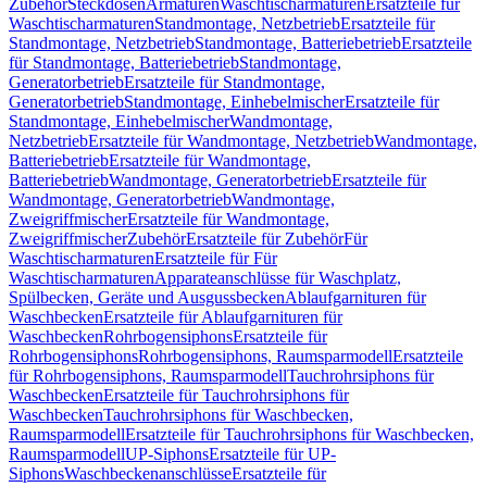
Zubehör
Steckdosen
Armaturen
Waschtischarmaturen
Ersatzteile für
Waschtischarmaturen
Standmontage, Netzbetrieb
Ersatzteile für
Standmontage, Netzbetrieb
Standmontage, Batteriebetrieb
Ersatzteile
für Standmontage, Batteriebetrieb
Standmontage,
Generatorbetrieb
Ersatzteile für Standmontage,
Generatorbetrieb
Standmontage, Einhebelmischer
Ersatzteile für
Standmontage, Einhebelmischer
Wandmontage,
Netzbetrieb
Ersatzteile für Wandmontage, Netzbetrieb
Wandmontage,
Batteriebetrieb
Ersatzteile für Wandmontage,
Batteriebetrieb
Wandmontage, Generatorbetrieb
Ersatzteile für
Wandmontage, Generatorbetrieb
Wandmontage,
Zweigriffmischer
Ersatzteile für Wandmontage,
Zweigriffmischer
Zubehör
Ersatzteile für Zubehör
Für
Waschtischarmaturen
Ersatzteile für Für
Waschtischarmaturen
Apparateanschlüsse für Waschplatz,
Spülbecken, Geräte und Ausgussbecken
Ablaufgarnituren für
Waschbecken
Ersatzteile für Ablaufgarnituren für
Waschbecken
Rohrbogensiphons
Ersatzteile für
Rohrbogensiphons
Rohrbogensiphons, Raumsparmodell
Ersatzteile
für Rohrbogensiphons, Raumsparmodell
Tauchrohrsiphons für
Waschbecken
Ersatzteile für Tauchrohrsiphons für
Waschbecken
Tauchrohrsiphons für Waschbecken,
Raumsparmodell
Ersatzteile für Tauchrohrsiphons für Waschbecken,
Raumsparmodell
UP-Siphons
Ersatzteile für UP-
Siphons
Waschbeckenanschlüsse
Ersatzteile für