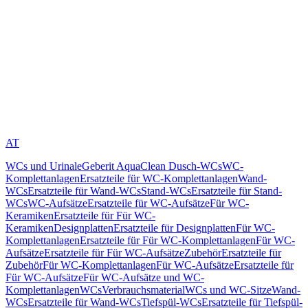
AT
WCs und Urinale
Geberit AquaClean Dusch-WCs
WC-
Komplettanlagen
Ersatzteile für WC-Komplettanlagen
Wand-
WCs
Ersatzteile für Wand-WCs
Stand-WCs
Ersatzteile für Stand-
WCs
WC-Aufsätze
Ersatzteile für WC-Aufsätze
Für WC-
Keramiken
Ersatzteile für Für WC-
Keramiken
Designplatten
Ersatzteile für Designplatten
Für WC-
Komplettanlagen
Ersatzteile für Für WC-Komplettanlagen
Für WC-
Aufsätze
Ersatzteile für Für WC-Aufsätze
Zubehör
Ersatzteile für
Zubehör
Für WC-Komplettanlagen
Für WC-Aufsätze
Ersatzteile für
Für WC-Aufsätze
Für WC-Aufsätze und WC-
Komplettanlagen
WCs
Verbrauchsmaterial
WCs und WC-Sitze
Wand-
WCs
Ersatzteile für Wand-WCs
Tiefspül-WCs
Ersatzteile für Tiefspül-