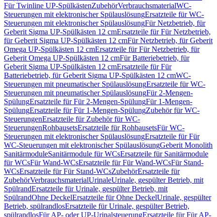
Für Twinline UP-Spülkästen
Zubehör
Verbrauchsmaterial
WC-
Steuerungen mit elektronischer Spülauslösung
Ersatzteile für WC-
Steuerungen mit elektronischer Spülauslösung
Für Netzbetrieb, für
Geberit Sigma UP-Spülkästen 12 cm
Ersatzteile für Für Netzbetrieb,
für Geberit Sigma UP-Spülkästen 12 cm
Für Netzbetrieb, für Geberit
Omega UP-Spülkästen 12 cm
Ersatzteile für Für Netzbetrieb, für
Geberit Omega UP-Spülkästen 12 cm
Für Batteriebetrieb, für
Geberit Sigma UP-Spülkästen 12 cm
Ersatzteile für Für
Batteriebetrieb, für Geberit Sigma UP-Spülkästen 12 cm
WC-
Steuerungen mit pneumatischer Spülauslösung
Ersatzteile für WC-
Steuerungen mit pneumatischer Spülauslösung
Für 2-Mengen-
Spülung
Ersatzteile für Für 2-Mengen-Spülung
Für 1-Mengen-
Spülung
Ersatzteile für Für 1-Mengen-Spülung
Zubehör für WC-
Steuerungen
Ersatzteile für Zubehör für WC-
Steuerungen
Rohbausets
Ersatzteile für Rohbausets
Für WC-
Steuerungen mit elektronischer Spülauslösung
Ersatzteile für Für
WC-Steuerungen mit elektronischer Spülauslösung
Geberit Monolith
Sanitärmodule
Sanitärmodule für WCs
Ersatzteile für Sanitärmodule
für WCs
Für Wand-WCs
Ersatzteile für Für Wand-WCs
Für Stand-
WCs
Ersatzteile für Für Stand-WCs
Zubehör
Ersatzteile für
Zubehör
Verbrauchsmaterial
Urinale
Urinale, gespülter Betrieb, mit
Spülrand
Ersatzteile für Urinale, gespülter Betrieb, mit
Spülrand
Ohne Deckel
Ersatzteile für Ohne Deckel
Urinale, gespülter
Betrieb, spülrandlos
Ersatzteile für Urinale, gespülter Betrieb,
spülrandlos
Für AP- oder UP-Urinalsteuerung
Ersatzteile für Für AP-