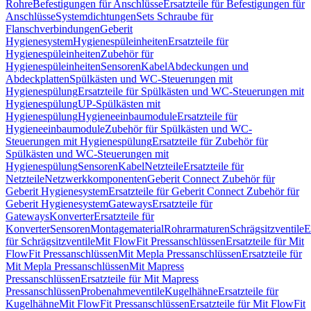
Rohre
Befestigungen für Anschlüsse
Ersatzteile für Befestigungen für
Anschlüsse
Systemdichtungen
Sets Schraube für
Flanschverbindungen
Geberit
Hygienesystem
Hygienespüleinheiten
Ersatzteile für
Hygienespüleinheiten
Zubehör für
Hygienespüleinheiten
Sensoren
Kabel
Abdeckungen und
Abdeckplatten
Spülkästen und WC-Steuerungen mit
Hygienespülung
Ersatzteile für Spülkästen und WC-Steuerungen mit
Hygienespülung
UP-Spülkästen mit
Hygienespülung
Hygieneeinbaumodule
Ersatzteile für
Hygieneeinbaumodule
Zubehör für Spülkästen und WC-
Steuerungen mit Hygienespülung
Ersatzteile für Zubehör für
Spülkästen und WC-Steuerungen mit
Hygienespülung
Sensoren
Kabel
Netzteile
Ersatzteile für
Netzteile
Netzwerkkomponenten
Geberit Connect Zubehör für
Geberit Hygienesystem
Ersatzteile für Geberit Connect Zubehör für
Geberit Hygienesystem
Gateways
Ersatzteile für
Gateways
Konverter
Ersatzteile für
Konverter
Sensoren
Montagematerial
Rohrarmaturen
Schrägsitzventile
E
für Schrägsitzventile
Mit FlowFit Pressanschlüssen
Ersatzteile für Mit
FlowFit Pressanschlüssen
Mit Mepla Pressanschlüssen
Ersatzteile für
Mit Mepla Pressanschlüssen
Mit Mapress
Pressanschlüssen
Ersatzteile für Mit Mapress
Pressanschlüssen
Probenahmeventile
Kugelhähne
Ersatzteile für
Kugelhähne
Mit FlowFit Pressanschlüssen
Ersatzteile für Mit FlowFit