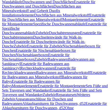
Wandabläufe
Duschwannen und Duschflächen
Ersatzteile für
Duschwannen und Duschflächen
Duschflächen aus
Mineralwerkstoff und Geberit Duofix
Installationselemente
Duschflächen aus Mineralwerkstoff
Ersatzteile
für Duschflächen aus Mineralwerkstoff
Montagelemente
Ersatzteile
für Montagelemente
Spezifische Duschwannenabläufe
Ersatzteile für
Spezifische
Duschwannenabläufe
Zubehör
Duschabtrennungen
Ersatzteile für
Duschabtrennungen
Duschseitenwände für Walk-in-
Dusche
Ersatzteile für Duschseitenwände für Walk-in-
Dusche
Zubehör
Ersatzteile für Zubehör
Nischenablageboxen für
Duschen
Ersatzteile für Nischenablageboxen für
Duschen
Nischenablageboxen
Ersatzteile für
Nischenablageboxen
Zubehör
Badewannen
Badewannen aus
Sanitäracryl
Ersatzteile für Badewannen aus
Sanitäracryl
Rechteckbadewannen
Ersatzteile für
Rechteckbadewannen
Badewannen aus Mineralwerkstoff
Ersatzteile
für Badewannen aus Mineralwerkstoff
Badewannen für
Babys
Ersatzteile für Badewannen für
Babys
Montagelemente
Ersatzteile für Montagelemente
Sets Füße und
Sets Traversen und Wandanker
Ersatzteile für Sets Füße und Sets
Traversen und Wandanker
Zubehör
Reparatursets
Weiteres
Zubehör
Apparateanschlüsse für Duschen und
Badewannen
Ablaufgarnituren für Duschwannen, d52
Ersatzteile für
Ablaufgarnituren für Duschwannen, d52
Ohne