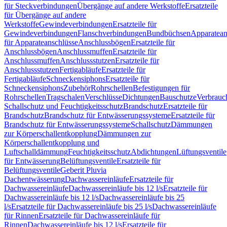
für Steckverbindungen
Übergänge auf andere Werkstoffe
Ersatzteile
für Übergänge auf andere
Werkstoffe
Gewindeverbindungen
Ersatzteile für
Gewindeverbindungen
Flanschverbindungen
Bundbüchsen
Apparatean
für Apparateanschlüsse
Anschlussbögen
Ersatzteile für
Anschlussbögen
Anschlussmuffen
Ersatzteile für
Anschlussmuffen
Anschlussstutzen
Ersatzteile für
Anschlussstutzen
Fertigabläufe
Ersatzteile für
Fertigabläufe
Schneckensiphons
Ersatzteile für
Schneckensiphons
Zubehör
Rohrschellen
Befestigungen für
Rohrschellen
Tragschalen
Verschlüsse
Dichtungen
Bauschutze
Verbrauc
Schallschutz und Feuchtigkeitsschutz
Brandschutz
Ersatzteile für
Brandschutz
Brandschutz für Entwässerungssysteme
Ersatzteile für
Brandschutz für Entwässerungssysteme
Schallschutz
Dämmungen
zur Körperschallentkopplung
Dämmungen zur
Körperschallentkopplung und
Luftschalldämmung
Feuchtigkeitsschutz
Abdichtungen
Lüftungsventile
für Entwässerung
Belüftungsventile
Ersatzteile für
Belüftungsventile
Geberit Pluvia
Dachentwässerung
Dachwassereinläufe
Ersatzteile für
Dachwassereinläufe
Dachwassereinläufe bis 12 l/s
Ersatzteile für
Dachwassereinläufe bis 12 l/s
Dachwassereinläufe bis 25
l/s
Ersatzteile für Dachwassereinläufe bis 25 l/s
Dachwassereinläufe
für Rinnen
Ersatzteile für Dachwassereinläufe für
Rinnen
Dachwassereinläufe bis 12 l/s
Ersatzteile für