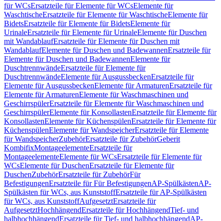
für WCs
Ersatzteile für Elemente für WCs
Elemente für
Waschtische
Ersatzteile für Elemente für Waschtische
Elemente für
Bidets
Ersatzteile für Elemente für Bidets
Elemente für
Urinale
Ersatzteile für Elemente für Urinale
Elemente für Duschen
mit Wandablauf
Ersatzteile für Elemente für Duschen mit
Wandablauf
Elemente für Duschen und Badewannen
Ersatzteile für
Elemente für Duschen und Badewannen
Elemente für
Duschtrennwände
Ersatzteile für Elemente für
Duschtrennwände
Elemente für Ausgussbecken
Ersatzteile für
Elemente für Ausgussbecken
Elemente für Armaturen
Ersatzteile für
Elemente für Armaturen
Elemente für Waschmaschinen und
Geschirrspüler
Ersatzteile für Elemente für Waschmaschinen und
Geschirrspüler
Elemente für Konsollasten
Ersatzteile für Elemente für
Konsollasten
Elemente für Küchenspülen
Ersatzteile für Elemente für
Küchenspülen
Elemente für Wandspeicher
Ersatzteile für Elemente
für Wandspeicher
Zubehör
Ersatzteile für Zubehör
Geberit
Kombifix
Montageelemente
Ersatzteile für
Montageelemente
Elemente für WCs
Ersatzteile für Elemente für
WCs
Elemente für Duschen
Ersatzteile für Elemente für
Duschen
Zubehör
Ersatzteile für Zubehör
Für
Befestigungen
Ersatzteile für Für Befestigungen
AP-Spülkästen
AP-
Spülkästen für WCs, aus Kunststoff
Ersatzteile für AP-Spülkästen
für WCs, aus Kunststoff
Aufgesetzt
Ersatzteile für
Aufgesetzt
Hochhängend
Ersatzteile für Hochhängend
Tief- und
halbhochhängend
Ersatzteile für Tief- und halbhochhängend
AP-