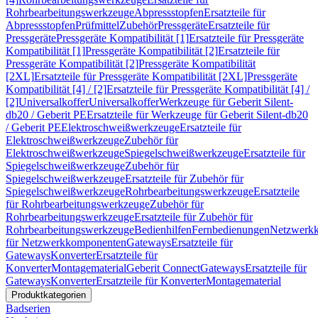
Rohrbearbeitungswerkzeuge
Abpressstopfen
Ersatzteile für
Abpressstopfen
Prüfmittel
Zubehör
Pressgeräte
Ersatzteile für
Pressgeräte
Pressgeräte Kompatibilität [1]
Ersatzteile für Pressgeräte
Kompatibilität [1]
Pressgeräte Kompatibilität [2]
Ersatzteile für
Pressgeräte Kompatibilität [2]
Pressgeräte Kompatibilität
[2XL]
Ersatzteile für Pressgeräte Kompatibilität [2XL]
Pressgeräte
Kompatibilität [4] / [2]
Ersatzteile für Pressgeräte Kompatibilität [4] /
[2]
Universalkoffer
Universalkoffer
Werkzeuge für Geberit Silent-
db20 / Geberit PE
Ersatzteile für Werkzeuge für Geberit Silent-db20
/ Geberit PE
Elektroschweißwerkzeuge
Ersatzteile für
Elektroschweißwerkzeuge
Zubehör für
Elektroschweißwerkzeuge
Spiegelschweißwerkzeuge
Ersatzteile für
Spiegelschweißwerkzeuge
Zubehör für
Spiegelschweißwerkzeuge
Ersatzteile für Zubehör für
Spiegelschweißwerkzeuge
Rohrbearbeitungswerkzeuge
Ersatzteile
für Rohrbearbeitungswerkzeuge
Zubehör für
Rohrbearbeitungswerkzeuge
Ersatzteile für Zubehör für
Rohrbearbeitungswerkzeuge
Bedienhilfen
Fernbedienungen
Netzwerk
für Netzwerkkomponenten
Gateways
Ersatzteile für
Gateways
Konverter
Ersatzteile für
Konverter
Montagematerial
Geberit Connect
Gateways
Ersatzteile für
Gateways
Konverter
Ersatzteile für Konverter
Montagematerial
Produktkategorien
Badserien