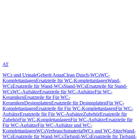
AT
WCs und Urinale
Geberit AquaClean Dusch-WCs
WC-
Komplettanlagen
Ersatzteile für WC-Komplettanlagen
Wand-
WCs
Ersatzteile für Wand-WCs
Stand-WCs
Ersatzteile für Stand-
WCs
WC-Aufsätze
Ersatzteile für WC-Aufsätze
Für WC-
Keramiken
Ersatzteile für Für WC-
Keramiken
Designplatten
Ersatzteile für Designplatten
Für WC-
Komplettanlagen
Ersatzteile für Für WC-Komplettanlagen
Für WC-
Aufsätze
Ersatzteile für Für WC-Aufsätze
Zubehör
Ersatzteile für
Zubehör
Für WC-Komplettanlagen
Für WC-Aufsätze
Ersatzteile für
Für WC-Aufsätze
Für WC-Aufsätze und WC-
Komplettanlagen
WCs
Verbrauchsmaterial
WCs und WC-Sitze
Wand-
WCs
Ersatzteile für Wand-WCs
Tiefspül-WCs
Ersatzteile für Tiefspül-