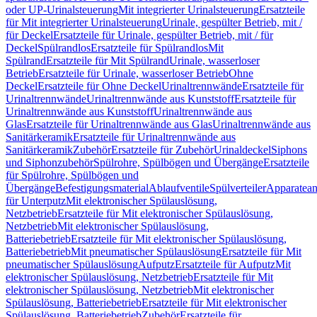
oder UP-Urinalsteuerung
Mit integrierter Urinalsteuerung
Ersatzteile
für Mit integrierter Urinalsteuerung
Urinale, gespülter Betrieb, mit /
für Deckel
Ersatzteile für Urinale, gespülter Betrieb, mit / für
Deckel
Spülrandlos
Ersatzteile für Spülrandlos
Mit
Spülrand
Ersatzteile für Mit Spülrand
Urinale, wasserloser
Betrieb
Ersatzteile für Urinale, wasserloser Betrieb
Ohne
Deckel
Ersatzteile für Ohne Deckel
Urinaltrennwände
Ersatzteile für
Urinaltrennwände
Urinaltrennwände aus Kunststoff
Ersatzteile für
Urinaltrennwände aus Kunststoff
Urinaltrennwände aus
Glas
Ersatzteile für Urinaltrennwände aus Glas
Urinaltrennwände aus
Sanitärkeramik
Ersatzteile für Urinaltrennwände aus
Sanitärkeramik
Zubehör
Ersatzteile für Zubehör
Urinaldeckel
Siphons
und Siphonzubehör
Spülrohre, Spülbögen und Übergänge
Ersatzteile
für Spülrohre, Spülbögen und
Übergänge
Befestigungsmaterial
Ablaufventile
Spülverteiler
Apparatean
für Unterputz
Mit elektronischer Spülauslösung,
Netzbetrieb
Ersatzteile für Mit elektronischer Spülauslösung,
Netzbetrieb
Mit elektronischer Spülauslösung,
Batteriebetrieb
Ersatzteile für Mit elektronischer Spülauslösung,
Batteriebetrieb
Mit pneumatischer Spülauslösung
Ersatzteile für Mit
pneumatischer Spülauslösung
Aufputz
Ersatzteile für Aufputz
Mit
elektronischer Spülauslösung, Netzbetrieb
Ersatzteile für Mit
elektronischer Spülauslösung, Netzbetrieb
Mit elektronischer
Spülauslösung, Batteriebetrieb
Ersatzteile für Mit elektronischer
Spülauslösung, Batteriebetrieb
Zubehör
Ersatzteile für