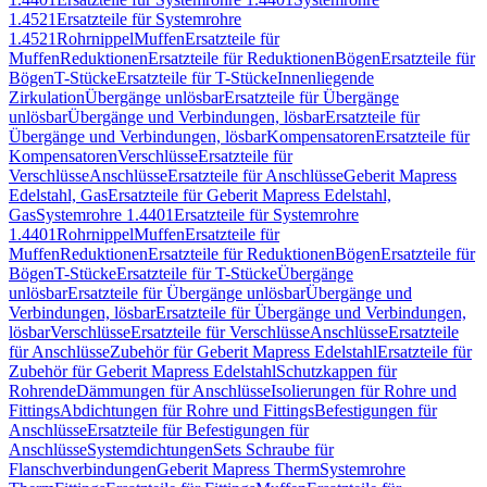
1.4521
Ersatzteile für Systemrohre
1.4521
Rohrnippel
Muffen
Ersatzteile für
Muffen
Reduktionen
Ersatzteile für Reduktionen
Bögen
Ersatzteile für
Bögen
T-Stücke
Ersatzteile für T-Stücke
Innenliegende
Zirkulation
Übergänge unlösbar
Ersatzteile für Übergänge
unlösbar
Übergänge und Verbindungen, lösbar
Ersatzteile für
Übergänge und Verbindungen, lösbar
Kompensatoren
Ersatzteile für
Kompensatoren
Verschlüsse
Ersatzteile für
Verschlüsse
Anschlüsse
Ersatzteile für Anschlüsse
Geberit Mapress
Edelstahl, Gas
Ersatzteile für Geberit Mapress Edelstahl,
Gas
Systemrohre 1.4401
Ersatzteile für Systemrohre
1.4401
Rohrnippel
Muffen
Ersatzteile für
Muffen
Reduktionen
Ersatzteile für Reduktionen
Bögen
Ersatzteile für
Bögen
T-Stücke
Ersatzteile für T-Stücke
Übergänge
unlösbar
Ersatzteile für Übergänge unlösbar
Übergänge und
Verbindungen, lösbar
Ersatzteile für Übergänge und Verbindungen,
lösbar
Verschlüsse
Ersatzteile für Verschlüsse
Anschlüsse
Ersatzteile
für Anschlüsse
Zubehör für Geberit Mapress Edelstahl
Ersatzteile für
Zubehör für Geberit Mapress Edelstahl
Schutzkappen für
Rohrende
Dämmungen für Anschlüsse
Isolierungen für Rohre und
Fittings
Abdichtungen für Rohre und Fittings
Befestigungen für
Anschlüsse
Ersatzteile für Befestigungen für
Anschlüsse
Systemdichtungen
Sets Schraube für
Flanschverbindungen
Geberit Mapress Therm
Systemrohre