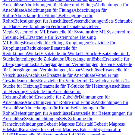
Anschlüsse
Abdichtungen für Rohre und Fittings
Abdichtungen für
Anschlüsse
Abdichtungen für Fittings
Abdeckungen für
Rohre
Abdeckung für Fittings
Befestigungen für
Rohre
Befestigungen für Anschlüsse
Systemdichtungen
Sets Schraube
für Flanschverbindungen
Verbrauchsmaterial
Geberit
Mepla
Systemrohre ML
Ersatzteile für Systemrohre ML
Systemrohre
Heizung ML
Ersatzteile für Systemrohre Heizung
ML
Fittings
Ersatzteile für Fittings
Kupplungen
Ersatzteile für
Kupplungen
Reduktionen
Ersatzteile für
Reduktionen
Winkel
Ersatzteile für Winkel
T-Stücke
Ersatzteile für T-
Stücke
Innenliegende Zirkulation
Übergänge unlösbar
Ersatzteile für
Übergänge unlösbar
Übergänge und Verbindungen, lösbar
Ersatzteile
für Übergänge und Verbindungen, lösbar
Verschlüsse
Ersatzteile für
Verschlüsse
Anschlüsse
Ersatzteile für Anschlüsse
Verteiler mit
Gewindeanschluss
Ersatzteile für Verteiler mit Gewindeanschluss
T-
Stücke für Heizung
Ersatzteile für T-Stücke für Heizung
Anschlüsse
für Heizung
Ersatzteile für Anschlüsse für
Heizung
Zubehör
Ersatzteile für Zubehör
Dämmungen für
Anschlüsse
Abdichtungen für Rohre und Fittings
Abdichtungen für
Anschlüsse
Abdeckungen für Rohre
Befestigungen für
Rohre
Befestigungen für Anschlüsse
Ersatzteile für Befestigungen für
Anschlüsse
Systemdichtungen
Sets Schraube für
Flanschverbindungen
Geberit Mapress Edelstahl
Geberit Mapress
Edelstahl
Ersatzteile für Geberit Mapress Edelstahl
Systemrohre
1.4401
Ersatzteile für Systemrohre 1.4401
Systemrohre