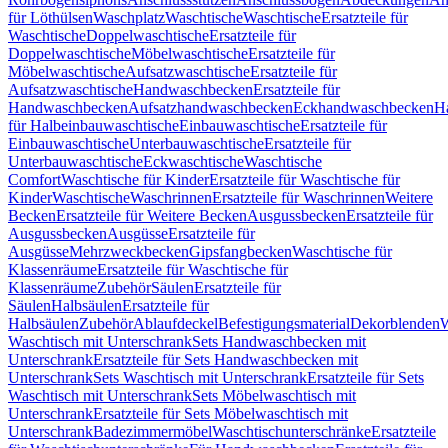
für Löthülsen
Waschplatz
Waschtische
Waschtische
Ersatzteile für
Waschtische
Doppelwaschtische
Ersatzteile für
Doppelwaschtische
Möbelwaschtische
Ersatzteile für
Möbelwaschtische
Aufsatzwaschtische
Ersatzteile für
Aufsatzwaschtische
Handwaschbecken
Ersatzteile für
Handwaschbecken
Aufsatzhandwaschbecken
Eckhandwaschbecken
H
für Halbeinbauwaschtische
Einbauwaschtische
Ersatzteile für
Einbauwaschtische
Unterbauwaschtische
Ersatzteile für
Unterbauwaschtische
Eckwaschtische
Waschtische
Comfort
Waschtische für Kinder
Ersatzteile für Waschtische für
Kinder
Waschtische
Waschrinnen
Ersatzteile für Waschrinnen
Weitere
Becken
Ersatzteile für Weitere Becken
Ausgussbecken
Ersatzteile für
Ausgussbecken
Ausgüsse
Ersatzteile für
Ausgüsse
Mehrzweckbecken
Gipsfangbecken
Waschtische für
Klassenräume
Ersatzteile für Waschtische für
Klassenräume
Zubehör
Säulen
Ersatzteile für
Säulen
Halbsäulen
Ersatzteile für
Halbsäulen
Zubehör
Ablaufdeckel
Befestigungsmaterial
Dekorblenden
W
Waschtisch mit Unterschrank
Sets Handwaschbecken mit
Unterschrank
Ersatzteile für Sets Handwaschbecken mit
Unterschrank
Sets Waschtisch mit Unterschrank
Ersatzteile für Sets
Waschtisch mit Unterschrank
Sets Möbelwaschtisch mit
Unterschrank
Ersatzteile für Sets Möbelwaschtisch mit
Unterschrank
Badezimmermöbel
Waschtischunterschränke
Ersatzteile