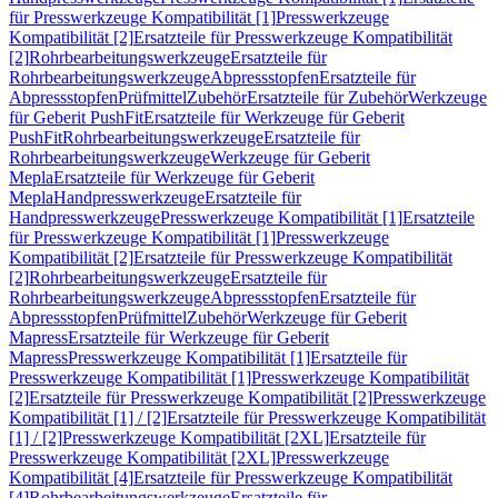
für Presswerkzeuge Kompatibilität [1]
Presswerkzeuge
Kompatibilität [2]
Ersatzteile für Presswerkzeuge Kompatibilität
[2]
Rohrbearbeitungswerkzeuge
Ersatzteile für
Rohrbearbeitungswerkzeuge
Abpressstopfen
Ersatzteile für
Abpressstopfen
Prüfmittel
Zubehör
Ersatzteile für Zubehör
Werkzeuge
für Geberit PushFit
Ersatzteile für Werkzeuge für Geberit
PushFit
Rohrbearbeitungswerkzeuge
Ersatzteile für
Rohrbearbeitungswerkzeuge
Werkzeuge für Geberit
Mepla
Ersatzteile für Werkzeuge für Geberit
Mepla
Handpresswerkzeuge
Ersatzteile für
Handpresswerkzeuge
Presswerkzeuge Kompatibilität [1]
Ersatzteile
für Presswerkzeuge Kompatibilität [1]
Presswerkzeuge
Kompatibilität [2]
Ersatzteile für Presswerkzeuge Kompatibilität
[2]
Rohrbearbeitungswerkzeuge
Ersatzteile für
Rohrbearbeitungswerkzeuge
Abpressstopfen
Ersatzteile für
Abpressstopfen
Prüfmittel
Zubehör
Werkzeuge für Geberit
Mapress
Ersatzteile für Werkzeuge für Geberit
Mapress
Presswerkzeuge Kompatibilität [1]
Ersatzteile für
Presswerkzeuge Kompatibilität [1]
Presswerkzeuge Kompatibilität
[2]
Ersatzteile für Presswerkzeuge Kompatibilität [2]
Presswerkzeuge
Kompatibilität [1] / [2]
Ersatzteile für Presswerkzeuge Kompatibilität
[1] / [2]
Presswerkzeuge Kompatibilität [2XL]
Ersatzteile für
Presswerkzeuge Kompatibilität [2XL]
Presswerkzeuge
Kompatibilität [4]
Ersatzteile für Presswerkzeuge Kompatibilität
[4]
Rohrbearbeitungswerkzeuge
Ersatzteile für