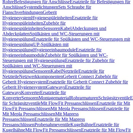
Rohre
Befestigungen für Anschlüsse
Ersatzteile für Befestigungen für
Anschlüsse
Systemdichtungen
Sets Schraube für
Flanschverbindungen
Geberit
Hygienesystem
Hygienespüleinheiten
Ersatzteile für
Hygienespüleinheiten
Zubehör für
Hygienespüleinheiten
Sensoren
Kabel
Abdeckungen und
Abdeckplatten
Spülkästen und WC-Steuerungen mit
Hygienespülung
Ersatzteile für Spülkästen und WC-Steuerungen mit
Hygienespülung
UP-Spülkästen mit
Hygienespülung
Hygieneeinbaumodule
Ersatzteile für
Hygieneeinbaumodule
Zubehör für Spülkästen und WC-
Steuerungen mit Hygienespülung
Ersatzteile für Zubehör für
Spülkästen und WC-Steuerungen mit
Hygienespülung
Sensoren
Kabel
Netzteile
Ersatzteile für
Netzteile
Netzwerkkomponenten
Geberit Connect Zubehör für
Geberit Hygienesystem
Ersatzteile für Geberit Connect Zubehör für
Geberit Hygienesystem
Gateways
Ersatzteile für
Gateways
Konverter
Ersatzteile für
Konverter
Sensoren
Montagematerial
Rohrarmaturen
Schrägsitzventile
E
für Schrägsitzventile
Mit FlowFit Pressanschlüssen
Ersatzteile für Mit
FlowFit Pressanschlüssen
Mit Mepla Pressanschlüssen
Ersatzteile für
Mit Mepla Pressanschlüssen
Mit Mapress
Pressanschlüssen
Ersatzteile für Mit Mapress
Pressanschlüssen
Probenahmeventile
Kugelhähne
Ersatzteile für
Kugelhähne
Mit FlowFit Pressanschlüssen
Ersatzteile für Mit FlowFit