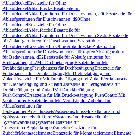
Ablaufdeckel
Ersatzteile für Ohne
Ablaufdeckel
Ablaufdeckel
Ersatzteile für
Ablaufdeckel
Ablaufgarnituren für Duschwannen, d90
Ersatzteile für
Ablaufgarnituren für Duschwannen, d90
Ohne
Ablaufdeckel
Ersatzteile für Ohne
Ablaufdeckel
Ablaufdeckel
Ersatzteile für
Ablaufdeckel
Ablaufgarnituren für Duschwannen Sestra
Ersatzteile
für Ablaufgarnituren für Duschwannen Sestra
Ohne
Ablaufdeckel
Ersatzteile für Ohne Ablaufdeckel
Zubehör für
Ablaufgarnituren für Duschwannen
Ventilstopfen
Ablaufgarnituren
für Badewannen, d52
Ersatzteile für Ablaufgarnituren für
Badewannen, d52
Mit Drehbetätigung
Ersatzteile für Mit
Drehbetätigung
Fertigbausets für Drehbetätigung
Ersatzteile für
Fertigbausets für Drehbetätigung
Mit Drehbetätigung und
Zulauf
Ersatzteile für Mit Drehbetätigung und Zulauf
Fertigbausets
für Drehbetätigung und Zulauf
Ersatzteile für Fertigbausets für
Drehbetätigung und Zulauf
Mit Druckbetätigung
PushControl
Ersatzteile für Mit Druckbetätigung PushControl
Mit
Ventilstopfen
Ersatzteile für Mit Ventilstopfen
Zubehör für
Ablaufgarnituren für
Badewannen
Anschlusssets
Wasseranschlüsse
Installations- und
Spülsysteme
Geberit Duofix
Systemwände
Ersatzteile für
Systemwände
Tragsysteme
Ersatzteile für
Tragsysteme
Beplankungen
Zubehör
Ersatzteile für
Zubehör
Montageelemente
Ersatzteile für Montageelemente
Elemente