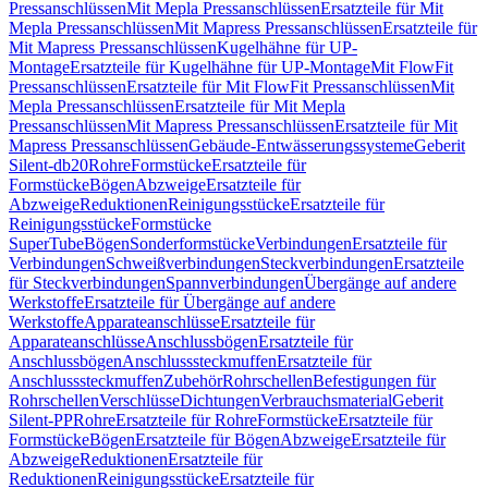
Pressanschlüssen
Mit Mepla Pressanschlüssen
Ersatzteile für Mit
Mepla Pressanschlüssen
Mit Mapress Pressanschlüssen
Ersatzteile für
Mit Mapress Pressanschlüssen
Kugelhähne für UP-
Montage
Ersatzteile für Kugelhähne für UP-Montage
Mit FlowFit
Pressanschlüssen
Ersatzteile für Mit FlowFit Pressanschlüssen
Mit
Mepla Pressanschlüssen
Ersatzteile für Mit Mepla
Pressanschlüssen
Mit Mapress Pressanschlüssen
Ersatzteile für Mit
Mapress Pressanschlüssen
Gebäude-Entwässerungssysteme
Geberit
Silent-db20
Rohre
Formstücke
Ersatzteile für
Formstücke
Bögen
Abzweige
Ersatzteile für
Abzweige
Reduktionen
Reinigungsstücke
Ersatzteile für
Reinigungsstücke
Formstücke
SuperTube
Bögen
Sonderformstücke
Verbindungen
Ersatzteile für
Verbindungen
Schweißverbindungen
Steckverbindungen
Ersatzteile
für Steckverbindungen
Spannverbindungen
Übergänge auf andere
Werkstoffe
Ersatzteile für Übergänge auf andere
Werkstoffe
Apparateanschlüsse
Ersatzteile für
Apparateanschlüsse
Anschlussbögen
Ersatzteile für
Anschlussbögen
Anschlusssteckmuffen
Ersatzteile für
Anschlusssteckmuffen
Zubehör
Rohrschellen
Befestigungen für
Rohrschellen
Verschlüsse
Dichtungen
Verbrauchsmaterial
Geberit
Silent-PP
Rohre
Ersatzteile für Rohre
Formstücke
Ersatzteile für
Formstücke
Bögen
Ersatzteile für Bögen
Abzweige
Ersatzteile für
Abzweige
Reduktionen
Ersatzteile für
Reduktionen
Reinigungsstücke
Ersatzteile für