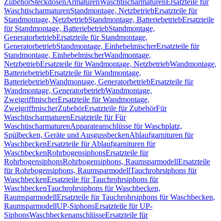
Zubehör
Steckdosen
Armaturen
Waschtischarmaturen
Ersatzteile für
Waschtischarmaturen
Standmontage, Netzbetrieb
Ersatzteile für
Standmontage, Netzbetrieb
Standmontage, Batteriebetrieb
Ersatzteile
für Standmontage, Batteriebetrieb
Standmontage,
Generatorbetrieb
Ersatzteile für Standmontage,
Generatorbetrieb
Standmontage, Einhebelmischer
Ersatzteile für
Standmontage, Einhebelmischer
Wandmontage,
Netzbetrieb
Ersatzteile für Wandmontage, Netzbetrieb
Wandmontage,
Batteriebetrieb
Ersatzteile für Wandmontage,
Batteriebetrieb
Wandmontage, Generatorbetrieb
Ersatzteile für
Wandmontage, Generatorbetrieb
Wandmontage,
Zweigriffmischer
Ersatzteile für Wandmontage,
Zweigriffmischer
Zubehör
Ersatzteile für Zubehör
Für
Waschtischarmaturen
Ersatzteile für Für
Waschtischarmaturen
Apparateanschlüsse für Waschplatz,
Spülbecken, Geräte und Ausgussbecken
Ablaufgarnituren für
Waschbecken
Ersatzteile für Ablaufgarnituren für
Waschbecken
Rohrbogensiphons
Ersatzteile für
Rohrbogensiphons
Rohrbogensiphons, Raumsparmodell
Ersatzteile
für Rohrbogensiphons, Raumsparmodell
Tauchrohrsiphons für
Waschbecken
Ersatzteile für Tauchrohrsiphons für
Waschbecken
Tauchrohrsiphons für Waschbecken,
Raumsparmodell
Ersatzteile für Tauchrohrsiphons für Waschbecken,
Raumsparmodell
UP-Siphons
Ersatzteile für UP-
Siphons
Waschbeckenanschlüsse
Ersatzteile für