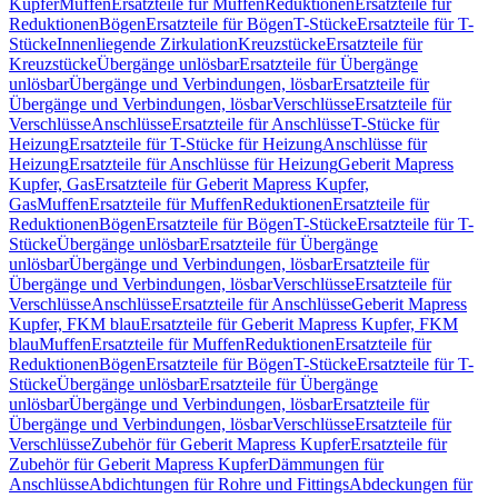
Kupfer
Muffen
Ersatzteile für Muffen
Reduktionen
Ersatzteile für
Reduktionen
Bögen
Ersatzteile für Bögen
T-Stücke
Ersatzteile für T-
Stücke
Innenliegende Zirkulation
Kreuzstücke
Ersatzteile für
Kreuzstücke
Übergänge unlösbar
Ersatzteile für Übergänge
unlösbar
Übergänge und Verbindungen, lösbar
Ersatzteile für
Übergänge und Verbindungen, lösbar
Verschlüsse
Ersatzteile für
Verschlüsse
Anschlüsse
Ersatzteile für Anschlüsse
T-Stücke für
Heizung
Ersatzteile für T-Stücke für Heizung
Anschlüsse für
Heizung
Ersatzteile für Anschlüsse für Heizung
Geberit Mapress
Kupfer, Gas
Ersatzteile für Geberit Mapress Kupfer,
Gas
Muffen
Ersatzteile für Muffen
Reduktionen
Ersatzteile für
Reduktionen
Bögen
Ersatzteile für Bögen
T-Stücke
Ersatzteile für T-
Stücke
Übergänge unlösbar
Ersatzteile für Übergänge
unlösbar
Übergänge und Verbindungen, lösbar
Ersatzteile für
Übergänge und Verbindungen, lösbar
Verschlüsse
Ersatzteile für
Verschlüsse
Anschlüsse
Ersatzteile für Anschlüsse
Geberit Mapress
Kupfer, FKM blau
Ersatzteile für Geberit Mapress Kupfer, FKM
blau
Muffen
Ersatzteile für Muffen
Reduktionen
Ersatzteile für
Reduktionen
Bögen
Ersatzteile für Bögen
T-Stücke
Ersatzteile für T-
Stücke
Übergänge unlösbar
Ersatzteile für Übergänge
unlösbar
Übergänge und Verbindungen, lösbar
Ersatzteile für
Übergänge und Verbindungen, lösbar
Verschlüsse
Ersatzteile für
Verschlüsse
Zubehör für Geberit Mapress Kupfer
Ersatzteile für
Zubehör für Geberit Mapress Kupfer
Dämmungen für
Anschlüsse
Abdichtungen für Rohre und Fittings
Abdeckungen für