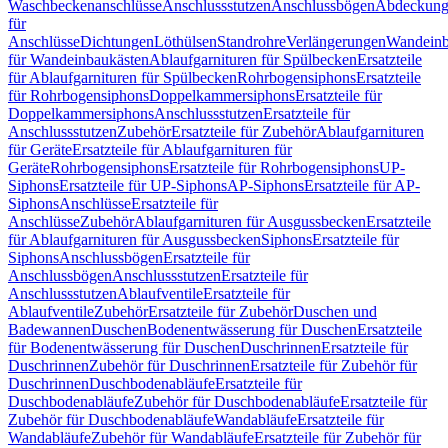
Waschbeckenanschlüsse
Anschlussstutzen
Anschlussbögen
Abdeckung
für
Anschlüsse
Dichtungen
Löthülsen
Standrohre
Verlängerungen
Wandeinb
für Wandeinbaukästen
Ablaufgarnituren für Spülbecken
Ersatzteile
für Ablaufgarnituren für Spülbecken
Rohrbogensiphons
Ersatzteile
für Rohrbogensiphons
Doppelkammersiphons
Ersatzteile für
Doppelkammersiphons
Anschlussstutzen
Ersatzteile für
Anschlussstutzen
Zubehör
Ersatzteile für Zubehör
Ablaufgarnituren
für Geräte
Ersatzteile für Ablaufgarnituren für
Geräte
Rohrbogensiphons
Ersatzteile für Rohrbogensiphons
UP-
Siphons
Ersatzteile für UP-Siphons
AP-Siphons
Ersatzteile für AP-
Siphons
Anschlüsse
Ersatzteile für
Anschlüsse
Zubehör
Ablaufgarnituren für Ausgussbecken
Ersatzteile
für Ablaufgarnituren für Ausgussbecken
Siphons
Ersatzteile für
Siphons
Anschlussbögen
Ersatzteile für
Anschlussbögen
Anschlussstutzen
Ersatzteile für
Anschlussstutzen
Ablaufventile
Ersatzteile für
Ablaufventile
Zubehör
Ersatzteile für Zubehör
Duschen und
Badewannen
Duschen
Bodenentwässerung für Duschen
Ersatzteile
für Bodenentwässerung für Duschen
Duschrinnen
Ersatzteile für
Duschrinnen
Zubehör für Duschrinnen
Ersatzteile für Zubehör für
Duschrinnen
Duschbodenabläufe
Ersatzteile für
Duschbodenabläufe
Zubehör für Duschbodenabläufe
Ersatzteile für
Zubehör für Duschbodenabläufe
Wandabläufe
Ersatzteile für
Wandabläufe
Zubehör für Wandabläufe
Ersatzteile für Zubehör für