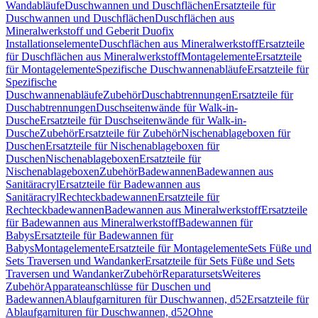
Wandabläufe
Duschwannen und Duschflächen
Ersatzteile für
Duschwannen und Duschflächen
Duschflächen aus
Mineralwerkstoff und Geberit Duofix
Installationselemente
Duschflächen aus Mineralwerkstoff
Ersatzteile
für Duschflächen aus Mineralwerkstoff
Montagelemente
Ersatzteile
für Montagelemente
Spezifische Duschwannenabläufe
Ersatzteile für
Spezifische
Duschwannenabläufe
Zubehör
Duschabtrennungen
Ersatzteile für
Duschabtrennungen
Duschseitenwände für Walk-in-
Dusche
Ersatzteile für Duschseitenwände für Walk-in-
Dusche
Zubehör
Ersatzteile für Zubehör
Nischenablageboxen für
Duschen
Ersatzteile für Nischenablageboxen für
Duschen
Nischenablageboxen
Ersatzteile für
Nischenablageboxen
Zubehör
Badewannen
Badewannen aus
Sanitäracryl
Ersatzteile für Badewannen aus
Sanitäracryl
Rechteckbadewannen
Ersatzteile für
Rechteckbadewannen
Badewannen aus Mineralwerkstoff
Ersatzteile
für Badewannen aus Mineralwerkstoff
Badewannen für
Babys
Ersatzteile für Badewannen für
Babys
Montagelemente
Ersatzteile für Montagelemente
Sets Füße und
Sets Traversen und Wandanker
Ersatzteile für Sets Füße und Sets
Traversen und Wandanker
Zubehör
Reparatursets
Weiteres
Zubehör
Apparateanschlüsse für Duschen und
Badewannen
Ablaufgarnituren für Duschwannen, d52
Ersatzteile für
Ablaufgarnituren für Duschwannen, d52
Ohne