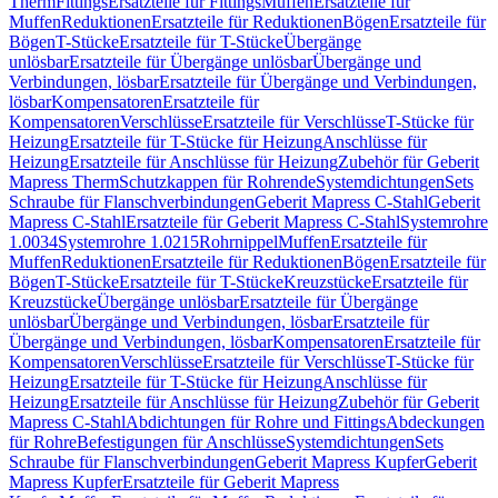
Therm
Fittings
Ersatzteile für Fittings
Muffen
Ersatzteile für
Muffen
Reduktionen
Ersatzteile für Reduktionen
Bögen
Ersatzteile für
Bögen
T-Stücke
Ersatzteile für T-Stücke
Übergänge
unlösbar
Ersatzteile für Übergänge unlösbar
Übergänge und
Verbindungen, lösbar
Ersatzteile für Übergänge und Verbindungen,
lösbar
Kompensatoren
Ersatzteile für
Kompensatoren
Verschlüsse
Ersatzteile für Verschlüsse
T-Stücke für
Heizung
Ersatzteile für T-Stücke für Heizung
Anschlüsse für
Heizung
Ersatzteile für Anschlüsse für Heizung
Zubehör für Geberit
Mapress Therm
Schutzkappen für Rohrende
Systemdichtungen
Sets
Schraube für Flanschverbindungen
Geberit Mapress C-Stahl
Geberit
Mapress C-Stahl
Ersatzteile für Geberit Mapress C-Stahl
Systemrohre
1.0034
Systemrohre 1.0215
Rohrnippel
Muffen
Ersatzteile für
Muffen
Reduktionen
Ersatzteile für Reduktionen
Bögen
Ersatzteile für
Bögen
T-Stücke
Ersatzteile für T-Stücke
Kreuzstücke
Ersatzteile für
Kreuzstücke
Übergänge unlösbar
Ersatzteile für Übergänge
unlösbar
Übergänge und Verbindungen, lösbar
Ersatzteile für
Übergänge und Verbindungen, lösbar
Kompensatoren
Ersatzteile für
Kompensatoren
Verschlüsse
Ersatzteile für Verschlüsse
T-Stücke für
Heizung
Ersatzteile für T-Stücke für Heizung
Anschlüsse für
Heizung
Ersatzteile für Anschlüsse für Heizung
Zubehör für Geberit
Mapress C-Stahl
Abdichtungen für Rohre und Fittings
Abdeckungen
für Rohre
Befestigungen für Anschlüsse
Systemdichtungen
Sets
Schraube für Flanschverbindungen
Geberit Mapress Kupfer
Geberit
Mapress Kupfer
Ersatzteile für Geberit Mapress