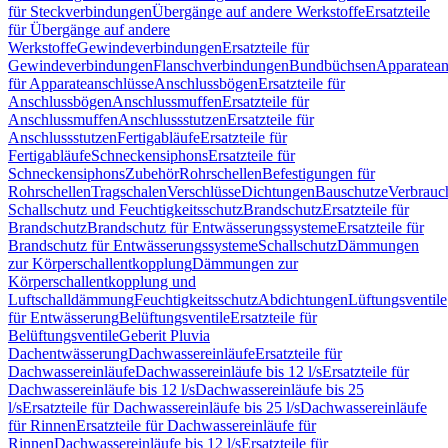
für Steckverbindungen
Übergänge auf andere Werkstoffe
Ersatzteile
für Übergänge auf andere
Werkstoffe
Gewindeverbindungen
Ersatzteile für
Gewindeverbindungen
Flanschverbindungen
Bundbüchsen
Apparatean
für Apparateanschlüsse
Anschlussbögen
Ersatzteile für
Anschlussbögen
Anschlussmuffen
Ersatzteile für
Anschlussmuffen
Anschlussstutzen
Ersatzteile für
Anschlussstutzen
Fertigabläufe
Ersatzteile für
Fertigabläufe
Schneckensiphons
Ersatzteile für
Schneckensiphons
Zubehör
Rohrschellen
Befestigungen für
Rohrschellen
Tragschalen
Verschlüsse
Dichtungen
Bauschutze
Verbrauc
Schallschutz und Feuchtigkeitsschutz
Brandschutz
Ersatzteile für
Brandschutz
Brandschutz für Entwässerungssysteme
Ersatzteile für
Brandschutz für Entwässerungssysteme
Schallschutz
Dämmungen
zur Körperschallentkopplung
Dämmungen zur
Körperschallentkopplung und
Luftschalldämmung
Feuchtigkeitsschutz
Abdichtungen
Lüftungsventile
für Entwässerung
Belüftungsventile
Ersatzteile für
Belüftungsventile
Geberit Pluvia
Dachentwässerung
Dachwassereinläufe
Ersatzteile für
Dachwassereinläufe
Dachwassereinläufe bis 12 l/s
Ersatzteile für
Dachwassereinläufe bis 12 l/s
Dachwassereinläufe bis 25
l/s
Ersatzteile für Dachwassereinläufe bis 25 l/s
Dachwassereinläufe
für Rinnen
Ersatzteile für Dachwassereinläufe für
Rinnen
Dachwassereinläufe bis 12 l/s
Ersatzteile für