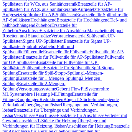
Spülkästen für WCs, aus Sanitärkeramik
Ersatzteile für AP-
Spülkästen für WCs, aus Sanitärkeramik
Aufgesetzt
Ersatzteile für
Aufgesetzt
Spülrohre für AP-Spülkästen
Ersatzteile für Spülrohre für
AP-Spülkästen
Hochhängend
Ersatzteile für Hochhängend
Tief- und
halbhochhängend
Zubehör
Ersatzteile für
Zubehör
Anschlüsse
Ersatzteile für Anschlüsse
Manschetten
Nippel,
Rosetten und Staueinsätze
Verbrauchsmaterial
Spülventile
UP-
Spülkästen
Sigma UP-Spülkästen
Ersatzteile für Sigma UP-
Spülkästen
Spülrohre
Zubehör
Füll- und
Spülventile
Füllventile
Ersatzteile für Füllventile
Füllventile für AP-
Spülkästen
Ersatzteile für Füllventile für AP-Spülkästen
Füllventile
für UP-Spülkästen
Ersatzteile für Füllventile für UP-
Spülkästen
Spülventile
Ersatzteile für Spülventile
Spül-Stopp-
Spülung
Ersatzteile für Spül-Stopp-Spülung
1-Mengen-
Spülung
Ersatzteile für 1-Mengen-Spülung
2-Mengen-
Spülung
Ersatzteile für 2-Mengen-
Spülung
Versorgungssysteme
Geberit FlowFit
Systemrohre
ML
Systemrohre Heizung ML
Fittings
Ersatzteile für
Fittings
Kupplungen
Reduktionen
Bögen
T-Stücke
Innenliegende
Zirkulation
Übergänge unlösbar
Übergänge und Verbindungen,
lösbar
Ersatzteile für Übergänge und Verbindungen,
lösbar
Verschlüsse
Anschlüsse
Ersatzteile für Anschlüsse
Verteiler mit
Gewindeanschluss
T-Stücke für Heizung
Übergänge und
Verbindungen für Heizung, lösbar
Anschlüsse für Heizung
Ersatzteile
für Anschlüsse für Heizung
Zubehör
Dämmungen für