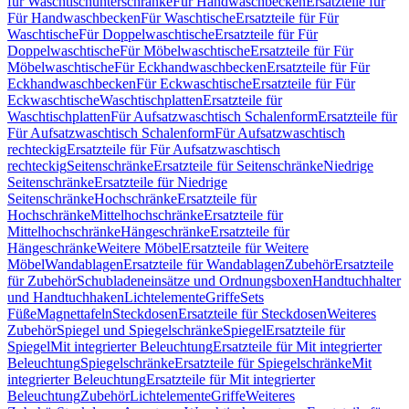
für Waschtischunterschränke
Für Handwaschbecken
Ersatzteile für
Für Handwaschbecken
Für Waschtische
Ersatzteile für Für
Waschtische
Für Doppelwaschtische
Ersatzteile für Für
Doppelwaschtische
Für Möbelwaschtische
Ersatzteile für Für
Möbelwaschtische
Für Eckhandwaschbecken
Ersatzteile für Für
Eckhandwaschbecken
Für Eckwaschtische
Ersatzteile für Für
Eckwaschtische
Waschtischplatten
Ersatzteile für
Waschtischplatten
Für Aufsatzwaschtisch Schalenform
Ersatzteile für
Für Aufsatzwaschtisch Schalenform
Für Aufsatzwaschtisch
rechteckig
Ersatzteile für Für Aufsatzwaschtisch
rechteckig
Seitenschränke
Ersatzteile für Seitenschränke
Niedrige
Seitenschränke
Ersatzteile für Niedrige
Seitenschränke
Hochschränke
Ersatzteile für
Hochschränke
Mittelhochschränke
Ersatzteile für
Mittelhochschränke
Hängeschränke
Ersatzteile für
Hängeschränke
Weitere Möbel
Ersatzteile für Weitere
Möbel
Wandablagen
Ersatzteile für Wandablagen
Zubehör
Ersatzteile
für Zubehör
Schubladeneinsätze und Ordnungsboxen
Handtuchhalter
und Handtuchhaken
Lichtelemente
Griffe
Sets
Füße
Magnettafeln
Steckdosen
Ersatzteile für Steckdosen
Weiteres
Zubehör
Spiegel und Spiegelschränke
Spiegel
Ersatzteile für
Spiegel
Mit integrierter Beleuchtung
Ersatzteile für Mit integrierter
Beleuchtung
Spiegelschränke
Ersatzteile für Spiegelschränke
Mit
integrierter Beleuchtung
Ersatzteile für Mit integrierter
Beleuchtung
Zubehör
Lichtelemente
Griffe
Weiteres