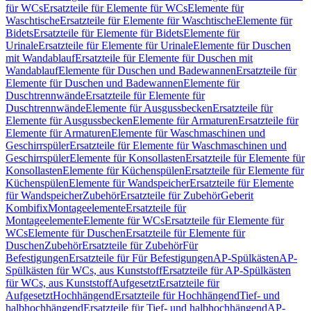
für WCs
Ersatzteile für Elemente für WCs
Elemente für
Waschtische
Ersatzteile für Elemente für Waschtische
Elemente für
Bidets
Ersatzteile für Elemente für Bidets
Elemente für
Urinale
Ersatzteile für Elemente für Urinale
Elemente für Duschen
mit Wandablauf
Ersatzteile für Elemente für Duschen mit
Wandablauf
Elemente für Duschen und Badewannen
Ersatzteile für
Elemente für Duschen und Badewannen
Elemente für
Duschtrennwände
Ersatzteile für Elemente für
Duschtrennwände
Elemente für Ausgussbecken
Ersatzteile für
Elemente für Ausgussbecken
Elemente für Armaturen
Ersatzteile für
Elemente für Armaturen
Elemente für Waschmaschinen und
Geschirrspüler
Ersatzteile für Elemente für Waschmaschinen und
Geschirrspüler
Elemente für Konsollasten
Ersatzteile für Elemente für
Konsollasten
Elemente für Küchenspülen
Ersatzteile für Elemente für
Küchenspülen
Elemente für Wandspeicher
Ersatzteile für Elemente
für Wandspeicher
Zubehör
Ersatzteile für Zubehör
Geberit
Kombifix
Montageelemente
Ersatzteile für
Montageelemente
Elemente für WCs
Ersatzteile für Elemente für
WCs
Elemente für Duschen
Ersatzteile für Elemente für
Duschen
Zubehör
Ersatzteile für Zubehör
Für
Befestigungen
Ersatzteile für Für Befestigungen
AP-Spülkästen
AP-
Spülkästen für WCs, aus Kunststoff
Ersatzteile für AP-Spülkästen
für WCs, aus Kunststoff
Aufgesetzt
Ersatzteile für
Aufgesetzt
Hochhängend
Ersatzteile für Hochhängend
Tief- und
halbhochhängend
Ersatzteile für Tief- und halbhochhängend
AP-