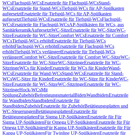
WCs
Flachspül-WCs
Ersatzteile für Flachspül-WCs
Stand-
WCs
Ersatzteile für Stand-WCs
Tiefspül-WCs für AP-Spülkasten
aufgesetzt
Ersatzteile für Tiefspül-WCs für AP-Spülkasten
aufgesetzt
Tiefspül-WCs
Ersatzteile für Tiefspül-WCs
Flachspül-
WCs
Ersatzteile für Flachspül-WCs
AP-Spülkästen für WCs, aus
Sanitärkeramik
Aufgesetzt
WC-Sitze
Ersatzteile für WC-Sitze
WC-
Sitze
Ersatzteile für WC-Sitze
Comfort WCs
Ersatzteile für Comfort
WCs
Tiefspül-WCs erhöht
Ersatzteile für Tiefspül-WCs
erhöht
Flachspül-WCs erhöht
Ersatzteile für Flachspül-WCs
erhöht
Tiefspül-WCs verlängert
Ersatzteile für Tiefspül-WCs
verlängert
Comfort WC-Sitze
Ersatzteile für Comfort WC-Sitze
WC-
Sitze
Ersatzteile für WC-Sitze
WC-Sitzringe
Ersatzteile für WC-
Sitzringe
WCs für Kinder
Ersatzteile für WCs für Kinder
Wand-
WCs
Ersatzteile für Wand-WCs
Stand-WCs
Ersatzteile für Stand-
WCs
WC-Sitze für Kinder
Ersatzteile für WC-Sitze für Kinder
WC-
Sitze
Ersatzteile für WC-Sitze
WC-Sitzringe
Ersatzteile für WC-
Sitzringe
Hock-WCs
Mit
Spülung
Zubehör
Befestigungsmaterial
Bidets
Wandbidets
Ersatzteile
für Wandbidets
Standbidets
Ersatzteile für
Standbidets
Zubehör
Ersatzteile für Zubehör
Betätigungsplatten und
WC-Steuerungen
Betätigungsplatten
Ersatzteile für
Betätigungsplatten
Für Sigma UP-Spülkästen
Ersatzteile für Für
Sigma UP-Spülkästen
Für Omega UP-Spülkästen
Ersatzteile für Für
Omega UP-Spülkästen
Für Kappa UP-Spülkästen
Ersatzteile für Für
Kappa UP-Spülkästen
Für Twinline UP-Spülkästen
Ersatzteile für