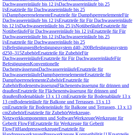
Dachwassereinläufe bis 12 l/s
Dachwassereinläufe bis 25
l/s
Ersatzteile für Dachwassereinläufe bis 25
l/s
Dampfsperrenelemente
Ersatzteile für Dampfsperrenelemente
Für
Dachwassereinläufe bis 12 l/s
Ersatzteile für Für Dachwassereinläufe
bis 12 l/s
Dachwassereinläufe bis 25 l/s
Notüberläufe
Ersatzteile für
Notüberläufe
Für Dachwassereinläufe bis 12 l/s
Ersatzteile für Für
Dachwassereinläufe bis 12 l/s
Dachwassereinläufe bis 25
l/s
Ersatzteile für Dachwassereinläufe bis 25
l/s
Befestigungen
Befestigungssystem d40–200
Befestigungssystem
d250–315
Zubehör
Ersatzteile für Zubehör
Für
Dachwassereinläufe
Ersatzteile für Für Dachwassereinläufe
Für
Befestigungen
Konventionelle
Dachentwässerung
Dachwassereinläufe
Ersatzteile für
Dachwassereinläufe
Dampfsperrenelemente
Ersatzteile für
Dampfsperrenelemente
Zubehör
Ersatzteile für
Zubehör
Bodenentwässerung
Flächenentwässerung für drinnen und
draußen
Ersatzteile für Flächenentwässerung für drinnen und
draußen
Bodenabläufe 13 x 13 cm
Ersatzteile für Bodenabläufe 13 x
13 cm
Bodeneinläufe für Balkone und Terrassen, 13 x 13
cm
Ersatzteile für Bodeneinläufe für Balkone und Terrassen, 13 x 13
cm
Zubehör
Ersatzteile für Zubehör
Werkzeuge,
Netzwerkkomponenten und Software
Werkzeuge
Werkzeuge für
Geberit FlowFit
Ersatzteile für Werkzeuge für Geberit
FlowFit
Handpresswerkzeuge
Ersatzteile für
Handpresswerkzeuge
Presswerkzeuge Kompatibilität [1]
Ersatzteile