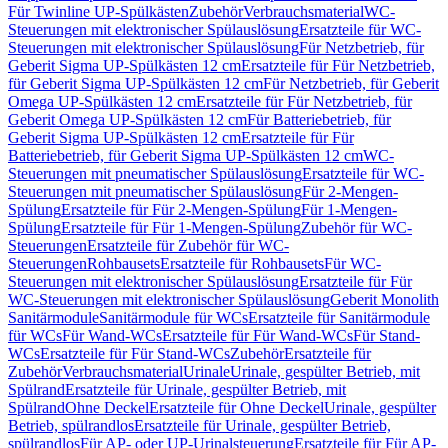
Für Twinline UP-Spülkästen
Zubehör
Verbrauchsmaterial
WC-
Steuerungen mit elektronischer Spülauslösung
Ersatzteile für WC-
Steuerungen mit elektronischer Spülauslösung
Für Netzbetrieb, für
Geberit Sigma UP-Spülkästen 12 cm
Ersatzteile für Für Netzbetrieb,
für Geberit Sigma UP-Spülkästen 12 cm
Für Netzbetrieb, für Geberit
Omega UP-Spülkästen 12 cm
Ersatzteile für Für Netzbetrieb, für
Geberit Omega UP-Spülkästen 12 cm
Für Batteriebetrieb, für
Geberit Sigma UP-Spülkästen 12 cm
Ersatzteile für Für
Batteriebetrieb, für Geberit Sigma UP-Spülkästen 12 cm
WC-
Steuerungen mit pneumatischer Spülauslösung
Ersatzteile für WC-
Steuerungen mit pneumatischer Spülauslösung
Für 2-Mengen-
Spülung
Ersatzteile für Für 2-Mengen-Spülung
Für 1-Mengen-
Spülung
Ersatzteile für Für 1-Mengen-Spülung
Zubehör für WC-
Steuerungen
Ersatzteile für Zubehör für WC-
Steuerungen
Rohbausets
Ersatzteile für Rohbausets
Für WC-
Steuerungen mit elektronischer Spülauslösung
Ersatzteile für Für
WC-Steuerungen mit elektronischer Spülauslösung
Geberit Monolith
Sanitärmodule
Sanitärmodule für WCs
Ersatzteile für Sanitärmodule
für WCs
Für Wand-WCs
Ersatzteile für Für Wand-WCs
Für Stand-
WCs
Ersatzteile für Für Stand-WCs
Zubehör
Ersatzteile für
Zubehör
Verbrauchsmaterial
Urinale
Urinale, gespülter Betrieb, mit
Spülrand
Ersatzteile für Urinale, gespülter Betrieb, mit
Spülrand
Ohne Deckel
Ersatzteile für Ohne Deckel
Urinale, gespülter
Betrieb, spülrandlos
Ersatzteile für Urinale, gespülter Betrieb,
spülrandlos
Für AP- oder UP-Urinalsteuerung
Ersatzteile für Für AP-