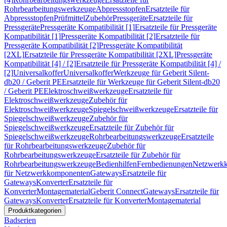
Rohrbearbeitungswerkzeuge
Abpressstopfen
Ersatzteile für
Abpressstopfen
Prüfmittel
Zubehör
Pressgeräte
Ersatzteile für
Pressgeräte
Pressgeräte Kompatibilität [1]
Ersatzteile für Pressgeräte
Kompatibilität [1]
Pressgeräte Kompatibilität [2]
Ersatzteile für
Pressgeräte Kompatibilität [2]
Pressgeräte Kompatibilität
[2XL]
Ersatzteile für Pressgeräte Kompatibilität [2XL]
Pressgeräte
Kompatibilität [4] / [2]
Ersatzteile für Pressgeräte Kompatibilität [4] /
[2]
Universalkoffer
Universalkoffer
Werkzeuge für Geberit Silent-
db20 / Geberit PE
Ersatzteile für Werkzeuge für Geberit Silent-db20
/ Geberit PE
Elektroschweißwerkzeuge
Ersatzteile für
Elektroschweißwerkzeuge
Zubehör für
Elektroschweißwerkzeuge
Spiegelschweißwerkzeuge
Ersatzteile für
Spiegelschweißwerkzeuge
Zubehör für
Spiegelschweißwerkzeuge
Ersatzteile für Zubehör für
Spiegelschweißwerkzeuge
Rohrbearbeitungswerkzeuge
Ersatzteile
für Rohrbearbeitungswerkzeuge
Zubehör für
Rohrbearbeitungswerkzeuge
Ersatzteile für Zubehör für
Rohrbearbeitungswerkzeuge
Bedienhilfen
Fernbedienungen
Netzwerk
für Netzwerkkomponenten
Gateways
Ersatzteile für
Gateways
Konverter
Ersatzteile für
Konverter
Montagematerial
Geberit Connect
Gateways
Ersatzteile für
Gateways
Konverter
Ersatzteile für Konverter
Montagematerial
Produktkategorien
Badserien