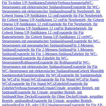
Für Twinline UP-Spülkästen
Zubehör
Verbrauchsmaterial
WC-
Steuerungen mit elektronischer Spülauslösung
Ersatzteile für WC-
Steuerungen mit elektronischer Spülauslösung
Für Netzbetrieb, für
Geberit Sigma UP-Spülkästen 12 cm
Ersatzteile für Für Netzbetrieb,
für Geberit Sigma UP-Spülkästen 12 cm
Für Netzbetrieb, für Geberit
Omega UP-Spülkästen 12 cm
Ersatzteile für Für Netzbetrieb, für
Geberit Omega UP-Spülkästen 12 cm
Für Batteriebetrieb, für
Geberit Sigma UP-Spülkästen 12 cm
Ersatzteile für Für
Batteriebetrieb, für Geberit Sigma UP-Spülkästen 12 cm
WC-
Steuerungen mit pneumatischer Spülauslösung
Ersatzteile für WC-
Steuerungen mit pneumatischer Spülauslösung
Für 2-Mengen-
Spülung
Ersatzteile für Für 2-Mengen-Spülung
Für 1-Mengen-
Spülung
Ersatzteile für Für 1-Mengen-Spülung
Zubehör für WC-
Steuerungen
Ersatzteile für Zubehör für WC-
Steuerungen
Rohbausets
Ersatzteile für Rohbausets
Für WC-
Steuerungen mit elektronischer Spülauslösung
Ersatzteile für Für
WC-Steuerungen mit elektronischer Spülauslösung
Geberit Monolith
Sanitärmodule
Sanitärmodule für WCs
Ersatzteile für Sanitärmodule
für WCs
Für Wand-WCs
Ersatzteile für Für Wand-WCs
Für Stand-
WCs
Ersatzteile für Für Stand-WCs
Zubehör
Ersatzteile für
Zubehör
Verbrauchsmaterial
Urinale
Urinale, gespülter Betrieb, mit
Spülrand
Ersatzteile für Urinale, gespülter Betrieb, mit
Spülrand
Ohne Deckel
Ersatzteile für Ohne Deckel
Urinale, gespülter
Betrieb, spülrandlos
Ersatzteile für Urinale, gespülter Betrieb,
spülrandlos
Für AP- oder UP-Urinalsteuerung
Ersatzteile für Für AP-