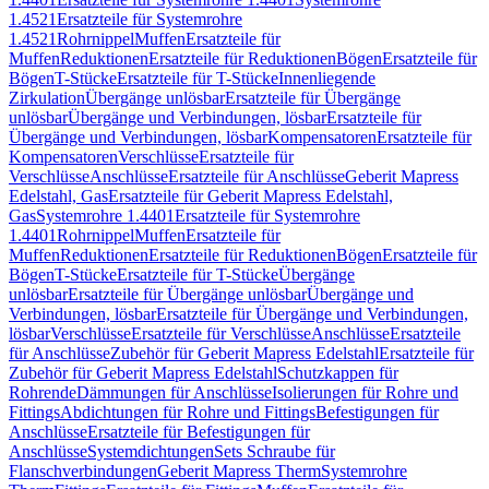
1.4521
Ersatzteile für Systemrohre
1.4521
Rohrnippel
Muffen
Ersatzteile für
Muffen
Reduktionen
Ersatzteile für Reduktionen
Bögen
Ersatzteile für
Bögen
T-Stücke
Ersatzteile für T-Stücke
Innenliegende
Zirkulation
Übergänge unlösbar
Ersatzteile für Übergänge
unlösbar
Übergänge und Verbindungen, lösbar
Ersatzteile für
Übergänge und Verbindungen, lösbar
Kompensatoren
Ersatzteile für
Kompensatoren
Verschlüsse
Ersatzteile für
Verschlüsse
Anschlüsse
Ersatzteile für Anschlüsse
Geberit Mapress
Edelstahl, Gas
Ersatzteile für Geberit Mapress Edelstahl,
Gas
Systemrohre 1.4401
Ersatzteile für Systemrohre
1.4401
Rohrnippel
Muffen
Ersatzteile für
Muffen
Reduktionen
Ersatzteile für Reduktionen
Bögen
Ersatzteile für
Bögen
T-Stücke
Ersatzteile für T-Stücke
Übergänge
unlösbar
Ersatzteile für Übergänge unlösbar
Übergänge und
Verbindungen, lösbar
Ersatzteile für Übergänge und Verbindungen,
lösbar
Verschlüsse
Ersatzteile für Verschlüsse
Anschlüsse
Ersatzteile
für Anschlüsse
Zubehör für Geberit Mapress Edelstahl
Ersatzteile für
Zubehör für Geberit Mapress Edelstahl
Schutzkappen für
Rohrende
Dämmungen für Anschlüsse
Isolierungen für Rohre und
Fittings
Abdichtungen für Rohre und Fittings
Befestigungen für
Anschlüsse
Ersatzteile für Befestigungen für
Anschlüsse
Systemdichtungen
Sets Schraube für
Flanschverbindungen
Geberit Mapress Therm
Systemrohre