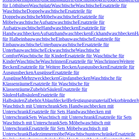
für Löthülsen
Waschplatz
Waschtische
Waschtische
Ersatzteile für
Waschtische
Doppelwaschtische
Ersatzteile für
Doppelwaschtische
Möbelwaschtische
Ersatzteile für
Möbelwaschtische
Aufsatzwaschtische
Ersatzteile für
Aufsatzwaschtische
Handwaschbecken
Ersatzteile für
Handwaschbecken
Aufsatzhandwaschbecken
Eckhandwaschbecken
H
für Halbeinbauwaschtische
Einbauwaschtische
Ersatzteile für
Einbauwaschtische
Unterbauwaschtische
Ersatzteile für
Unterbauwaschtische
Eckwaschtische
Waschtische
Comfort
Waschtische für Kinder
Ersatzteile für Waschtische für
Kinder
Waschtische
Waschrinnen
Ersatzteile für Waschrinnen
Weitere
Becken
Ersatzteile für Weitere Becken
Ausgussbecken
Ersatzteile für
Ausgussbecken
Ausgüsse
Ersatzteile für
Ausgüsse
Mehrzweckbecken
Gipsfangbecken
Waschtische für
Klassenräume
Ersatzteile für Waschtische für
Klassenräume
Zubehör
Säulen
Ersatzteile für
Säulen
Halbsäulen
Ersatzteile für
Halbsäulen
Zubehör
Ablaufdeckel
Befestigungsmaterial
Dekorblenden
W
Waschtisch mit Unterschrank
Sets Handwaschbecken mit
Unterschrank
Ersatzteile für Sets Handwaschbecken mit
Unterschrank
Sets Waschtisch mit Unterschrank
Ersatzteile für Sets
Waschtisch mit Unterschrank
Sets Möbelwaschtisch mit
Unterschrank
Ersatzteile für Sets Möbelwaschtisch mit
Unterschrank
Badezimmermöbel
Waschtischunterschränke
Ersatzteile