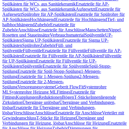
Spülkästen für WCs, aus Sanitärkeramik
Ersatzteile für AP-
Spülkästen für WCs, aus Sanitärkeramik
Aufgesetzt
Ersatzteile für
Aufgesetzt
Spülrohre für AP-Spülkästen
Ersatzteile für Spülrohre für
AP-Spülkästen
Hochhängend
Ersatzteile für Hochhängend
Tief- und
halbhochhängend
Zubehör
Ersatzteile für
Zubehör
Anschlüsse
Ersatzteile für Anschlüsse
Manschetten
Nippel,
Rosetten und Staueinsätze
Verbrauchsmaterial
Spülventile
UP-
Spülkästen
Sigma UP-Spülkästen
Ersatzteile für Sigma UP-
Spülkästen
Spülrohre
Zubehör
Füll- und
Spülventile
Füllventile
Ersatzteile für Füllventile
Füllventile für AP-
Spülkästen
Ersatzteile für Füllventile für AP-Spülkästen
Füllventile
für UP-Spülkästen
Ersatzteile für Füllventile für UP-
Spülkästen
Spülventile
Ersatzteile für Spülventile
Spül-Stopp-
Spülung
Ersatzteile für Spül-Stopp-Spülung
1-Mengen-
Spülung
Ersatzteile für 1-Mengen-Spülung
2-Mengen-
Spülung
Ersatzteile für 2-Mengen-
Spülung
Versorgungssysteme
Geberit FlowFit
Systemrohre
ML
Systemrohre Heizung ML
Fittings
Ersatzteile für
Fittings
Kupplungen
Reduktionen
Bögen
T-Stücke
Innenliegende
Zirkulation
Übergänge unlösbar
Übergänge und Verbindungen,
lösbar
Ersatzteile für Übergänge und Verbindungen,
lösbar
Verschlüsse
Anschlüsse
Ersatzteile für Anschlüsse
Verteiler mit
Gewindeanschluss
T-Stücke für Heizung
Übergänge und
Verbindungen für Heizung, lösbar
Anschlüsse für Heizung
Ersatzteile
für Anschlüsse für Heizung
Zubehör
Dämmungen für