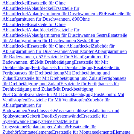
Ablaufdeckel
Ersatzteile für Ohne
Ablaufdeckel
Ablaufdeckel
Ersatzteile für
Ablaufdeckel
Ablaufgarnituren für Duschwannen, d90
Ersatzteile für
Ablaufgarnituren für Duschwannen, d90
Ohne
Ablaufdeckel
Ersatzteile für Ohne
Ablaufdeckel
Ablaufdeckel
Ersatzteile für
Ablaufdeckel
Ablaufgarnituren für Duschwannen Sestra
Ersatzteile
für Ablaufgarnituren für Duschwannen Sestra
Ohne
Ablaufdeckel
Ersatzteile für Ohne Ablaufdeckel
Zubehör für
Ablaufgarnituren für Duschwannen
Ventilstopfen
Ablaufgarnituren
für Badewannen, d52
Ersatzteile für Ablaufgarnituren für
Badewannen, d52
Mit Drehbetätigung
Ersatzteile für Mit
Drehbetätigung
Fertigbausets für Drehbetätigung
Ersatzteile für
Fertigbausets für Drehbetätigung
Mit Drehbetätigung und
Zulauf
Ersatzteile für Mit Drehbetätigung und Zulauf
Fertigbausets
für Drehbetätigung und Zulauf
Ersatzteile für Fertigbausets für
Drehbetätigung und Zulauf
Mit Druckbetätigung
PushControl
Ersatzteile für Mit Druckbetätigung PushControl
Mit
Ventilstopfen
Ersatzteile für Mit Ventilstopfen
Zubehör für
Ablaufgarnituren für
Badewannen
Anschlusssets
Wasseranschlüsse
Installations- und
Spülsysteme
Geberit Duofix
Systemwände
Ersatzteile für
Systemwände
Tragsysteme
Ersatzteile für
Tragsysteme
Beplankungen
Zubehör
Ersatzteile für
Zubehör
Montageelemente
Ersatzteile für Montageelemente
Elemente