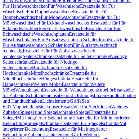
für Waschtischunterschränke
Für Handwaschbecken
Ersatzteile für
Für Handwaschbecken
Für Waschtische
Ersatzteile für Für
Waschtische
Für Doppelwaschtische
Ersatzteile für Für
Doppelwaschtische
Für Möbelwaschtische
Ersatzteile für Für
Möbelwaschtische
Für Eckhandwaschbecken
Ersatzteile für Für
Eckhandwaschbecken
Für Eckwaschtische
Ersatzteile für Für
Eckwaschtische
Waschtischplatten
Ersatzteile für
Waschtischplatten
Für Aufsatzwaschtisch Schalenform
Ersatzteile für
Für Aufsatzwaschtisch Schalenform
Für Aufsatzwaschtisch
rechteckig
Ersatzteile für Für Aufsatzwaschtisch
rechteckig
Seitenschränke
Ersatzteile für Seitenschränke
Niedrige
Seitenschränke
Ersatzteile für Niedrige
Seitenschränke
Hochschränke
Ersatzteile für
Hochschränke
Mittelhochschränke
Ersatzteile für
Mittelhochschränke
Hängeschränke
Ersatzteile für
Hängeschränke
Weitere Möbel
Ersatzteile für Weitere
Möbel
Wandablagen
Ersatzteile für Wandablagen
Zubehör
Ersatzteile
für Zubehör
Schubladeneinsätze und Ordnungsboxen
Handtuchhalter
und Handtuchhaken
Lichtelemente
Griffe
Sets
Füße
Magnettafeln
Steckdosen
Ersatzteile für Steckdosen
Weiteres
Zubehör
Spiegel und Spiegelschränke
Spiegel
Ersatzteile für
Spiegel
Mit integrierter Beleuchtung
Ersatzteile für Mit integrierter
Beleuchtung
Spiegelschränke
Ersatzteile für Spiegelschränke
Mit
integrierter Beleuchtung
Ersatzteile für Mit integrierter
Beleuchtung
Zubehör
Lichtelemente
Griffe
Weiteres