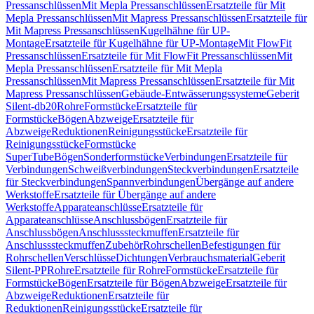
Pressanschlüssen
Mit Mepla Pressanschlüssen
Ersatzteile für Mit
Mepla Pressanschlüssen
Mit Mapress Pressanschlüssen
Ersatzteile für
Mit Mapress Pressanschlüssen
Kugelhähne für UP-
Montage
Ersatzteile für Kugelhähne für UP-Montage
Mit FlowFit
Pressanschlüssen
Ersatzteile für Mit FlowFit Pressanschlüssen
Mit
Mepla Pressanschlüssen
Ersatzteile für Mit Mepla
Pressanschlüssen
Mit Mapress Pressanschlüssen
Ersatzteile für Mit
Mapress Pressanschlüssen
Gebäude-Entwässerungssysteme
Geberit
Silent-db20
Rohre
Formstücke
Ersatzteile für
Formstücke
Bögen
Abzweige
Ersatzteile für
Abzweige
Reduktionen
Reinigungsstücke
Ersatzteile für
Reinigungsstücke
Formstücke
SuperTube
Bögen
Sonderformstücke
Verbindungen
Ersatzteile für
Verbindungen
Schweißverbindungen
Steckverbindungen
Ersatzteile
für Steckverbindungen
Spannverbindungen
Übergänge auf andere
Werkstoffe
Ersatzteile für Übergänge auf andere
Werkstoffe
Apparateanschlüsse
Ersatzteile für
Apparateanschlüsse
Anschlussbögen
Ersatzteile für
Anschlussbögen
Anschlusssteckmuffen
Ersatzteile für
Anschlusssteckmuffen
Zubehör
Rohrschellen
Befestigungen für
Rohrschellen
Verschlüsse
Dichtungen
Verbrauchsmaterial
Geberit
Silent-PP
Rohre
Ersatzteile für Rohre
Formstücke
Ersatzteile für
Formstücke
Bögen
Ersatzteile für Bögen
Abzweige
Ersatzteile für
Abzweige
Reduktionen
Ersatzteile für
Reduktionen
Reinigungsstücke
Ersatzteile für