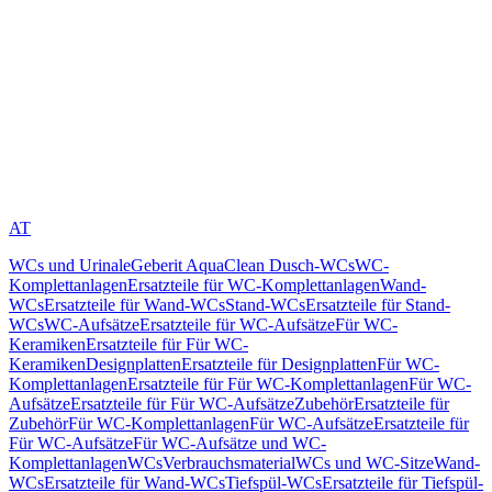
AT
WCs und Urinale
Geberit AquaClean Dusch-WCs
WC-
Komplettanlagen
Ersatzteile für WC-Komplettanlagen
Wand-
WCs
Ersatzteile für Wand-WCs
Stand-WCs
Ersatzteile für Stand-
WCs
WC-Aufsätze
Ersatzteile für WC-Aufsätze
Für WC-
Keramiken
Ersatzteile für Für WC-
Keramiken
Designplatten
Ersatzteile für Designplatten
Für WC-
Komplettanlagen
Ersatzteile für Für WC-Komplettanlagen
Für WC-
Aufsätze
Ersatzteile für Für WC-Aufsätze
Zubehör
Ersatzteile für
Zubehör
Für WC-Komplettanlagen
Für WC-Aufsätze
Ersatzteile für
Für WC-Aufsätze
Für WC-Aufsätze und WC-
Komplettanlagen
WCs
Verbrauchsmaterial
WCs und WC-Sitze
Wand-
WCs
Ersatzteile für Wand-WCs
Tiefspül-WCs
Ersatzteile für Tiefspül-