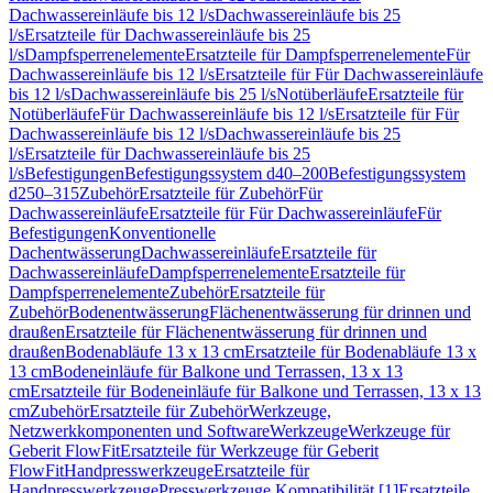
Dachwassereinläufe bis 12 l/s
Dachwassereinläufe bis 25
l/s
Ersatzteile für Dachwassereinläufe bis 25
l/s
Dampfsperrenelemente
Ersatzteile für Dampfsperrenelemente
Für
Dachwassereinläufe bis 12 l/s
Ersatzteile für Für Dachwassereinläufe
bis 12 l/s
Dachwassereinläufe bis 25 l/s
Notüberläufe
Ersatzteile für
Notüberläufe
Für Dachwassereinläufe bis 12 l/s
Ersatzteile für Für
Dachwassereinläufe bis 12 l/s
Dachwassereinläufe bis 25
l/s
Ersatzteile für Dachwassereinläufe bis 25
l/s
Befestigungen
Befestigungssystem d40–200
Befestigungssystem
d250–315
Zubehör
Ersatzteile für Zubehör
Für
Dachwassereinläufe
Ersatzteile für Für Dachwassereinläufe
Für
Befestigungen
Konventionelle
Dachentwässerung
Dachwassereinläufe
Ersatzteile für
Dachwassereinläufe
Dampfsperrenelemente
Ersatzteile für
Dampfsperrenelemente
Zubehör
Ersatzteile für
Zubehör
Bodenentwässerung
Flächenentwässerung für drinnen und
draußen
Ersatzteile für Flächenentwässerung für drinnen und
draußen
Bodenabläufe 13 x 13 cm
Ersatzteile für Bodenabläufe 13 x
13 cm
Bodeneinläufe für Balkone und Terrassen, 13 x 13
cm
Ersatzteile für Bodeneinläufe für Balkone und Terrassen, 13 x 13
cm
Zubehör
Ersatzteile für Zubehör
Werkzeuge,
Netzwerkkomponenten und Software
Werkzeuge
Werkzeuge für
Geberit FlowFit
Ersatzteile für Werkzeuge für Geberit
FlowFit
Handpresswerkzeuge
Ersatzteile für
Handpresswerkzeuge
Presswerkzeuge Kompatibilität [1]
Ersatzteile