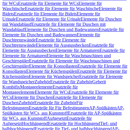
für WCs
Ersatzteile für Elemente für WCs
Elemente für
Waschtische
Ersatzteile für Elemente für Waschtische
Elemente für
Bidets
Ersatzteile für Elemente für Bidets
Elemente für
Urinale
Ersatzteile für Elemente für Urinale
Elemente für Duschen
mit Wandablauf
Ersatzteile für Elemente für Duschen mit
Wandablauf
Elemente für Duschen und Badewannen
Ersatzteile für
Elemente für Duschen und Badewannen
Elemente für
Duschtrennwände
Ersatzteile für Elemente für
Duschtrennwände
Elemente für Ausgussbecken
Ersatzteile für
Elemente für Ausgussbecken
Elemente für Armaturen
Ersatzteile für
Elemente für Armaturen
Elemente für Waschmaschinen und
Geschirrspüler
Ersatzteile für Elemente für Waschmaschinen und
Geschirrspüler
Elemente für Konsollasten
Ersatzteile für Elemente für
Konsollasten
Elemente für Küchenspülen
Ersatzteile für Elemente für
Küchenspülen
Elemente für Wandspeicher
Ersatzteile für Elemente
für Wandspeicher
Zubehör
Ersatzteile für Zubehör
Geberit
Kombifix
Montageelemente
Ersatzteile für
Montageelemente
Elemente für WCs
Ersatzteile für Elemente für
WCs
Elemente für Duschen
Ersatzteile für Elemente für
Duschen
Zubehör
Ersatzteile für Zubehör
Für
Befestigungen
Ersatzteile für Für Befestigungen
AP-Spülkästen
AP-
Spülkästen für WCs, aus Kunststoff
Ersatzteile für AP-Spülkästen
für WCs, aus Kunststoff
Aufgesetzt
Ersatzteile für
Aufgesetzt
Hochhängend
Ersatzteile für Hochhängend
Tief- und
halbhochhängend
Ersatzteile für Tief- und halbhochhängend
AP-