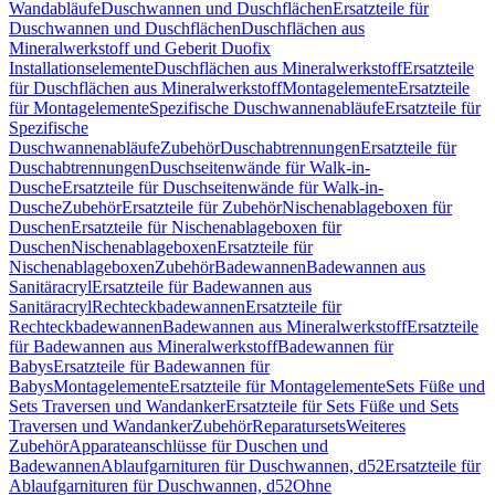
Wandabläufe
Duschwannen und Duschflächen
Ersatzteile für
Duschwannen und Duschflächen
Duschflächen aus
Mineralwerkstoff und Geberit Duofix
Installationselemente
Duschflächen aus Mineralwerkstoff
Ersatzteile
für Duschflächen aus Mineralwerkstoff
Montagelemente
Ersatzteile
für Montagelemente
Spezifische Duschwannenabläufe
Ersatzteile für
Spezifische
Duschwannenabläufe
Zubehör
Duschabtrennungen
Ersatzteile für
Duschabtrennungen
Duschseitenwände für Walk-in-
Dusche
Ersatzteile für Duschseitenwände für Walk-in-
Dusche
Zubehör
Ersatzteile für Zubehör
Nischenablageboxen für
Duschen
Ersatzteile für Nischenablageboxen für
Duschen
Nischenablageboxen
Ersatzteile für
Nischenablageboxen
Zubehör
Badewannen
Badewannen aus
Sanitäracryl
Ersatzteile für Badewannen aus
Sanitäracryl
Rechteckbadewannen
Ersatzteile für
Rechteckbadewannen
Badewannen aus Mineralwerkstoff
Ersatzteile
für Badewannen aus Mineralwerkstoff
Badewannen für
Babys
Ersatzteile für Badewannen für
Babys
Montagelemente
Ersatzteile für Montagelemente
Sets Füße und
Sets Traversen und Wandanker
Ersatzteile für Sets Füße und Sets
Traversen und Wandanker
Zubehör
Reparatursets
Weiteres
Zubehör
Apparateanschlüsse für Duschen und
Badewannen
Ablaufgarnituren für Duschwannen, d52
Ersatzteile für
Ablaufgarnituren für Duschwannen, d52
Ohne