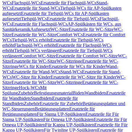
WCs
Flachspül-WCs
Ersatzteile für Flachspül-WCs
Stand-
WCs
Ersatzteile für Stand-WCs
Tiefspül-WCs für AP-Spülkasten
aufgesetzt
Ersatzteile für Tiefspül-WCs für AP-Spülkasten
aufgesetzt
Tiefspül-WCs
Ersatzteile für Tiefspül-WCs
Flachspül-
WCs
Ersatzteile für Flachspül-WCs
AP-Spülkästen für WCs, aus
Sanitärkeramik
Aufgesetzt
WC-Sitze
Ersatzteile für WC-Sitze
WC-
Sitze
Ersatzteile für WC-Sitze
Comfort WCs
Ersatzteile für Comfort
WCs
Tiefspül-WCs erhöht
Ersatzteile für Tiefspül-WCs
erhöht
Flachspül-WCs erhöht
Ersatzteile für Flachspül-WCs
erhöht
Tiefspül-WCs verlängert
Ersatzteile für Tiefspül-WCs
verlängert
Comfort WC-Sitze
Ersatzteile für Comfort WC-Sitze
WC-
Sitze
Ersatzteile für WC-Sitze
WC-Sitzringe
Ersatzteile für WC-
Sitzringe
WCs für Kinder
Ersatzteile für WCs für Kinder
Wand-
WCs
Ersatzteile für Wand-WCs
Stand-WCs
Ersatzteile für Stand-
WCs
WC-Sitze für Kinder
Ersatzteile für WC-Sitze für Kinder
WC-
Sitze
Ersatzteile für WC-Sitze
WC-Sitzringe
Ersatzteile für WC-
Sitzringe
Hock-WCs
Mit
Spülung
Zubehör
Befestigungsmaterial
Bidets
Wandbidets
Ersatzteile
für Wandbidets
Standbidets
Ersatzteile für
Standbidets
Zubehör
Ersatzteile für Zubehör
Betätigungsplatten und
WC-Steuerungen
Betätigungsplatten
Ersatzteile für
Betätigungsplatten
Für Sigma UP-Spülkästen
Ersatzteile für Für
Sigma UP-Spülkästen
Für Omega UP-Spülkästen
Ersatzteile für Für
Omega UP-Spülkästen
Für Kappa UP-Spülkästen
Ersatzteile für Für
Kappa UP-Spülkästen
Für Twinline UP-Spülkästen
Ersatzteile für