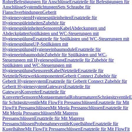
Rohre
Befestigungen für Anschlüsse
Ersatzteile für Befestigungen für
Anschlüsse
Systemdichtungen
Sets Schraube für
Flanschverbindungen
Geberit
Hygienesystem
Hygienespüleinheiten
Ersatzteile für
Hygienespüleinheiten
Zubehör für
Hygienespüleinheiten
Sensoren
Kabel
Abdeckungen und
Abdeckplatten
Spülkästen und WC-Steuerungen mit
Hygienespülung
Ersatzteile für Spülkästen und WC-Steuerungen mit
Hygienespülung
UP-Spülkästen mit
Hygienespülung
Hygieneeinbaumodule
Ersatzteile für
Hygieneeinbaumodule
Zubehör für Spülkästen und WC-
Steuerungen mit Hygienespülung
Ersatzteile für Zubehör für
Spülkästen und WC-Steuerungen mit
Hygienespülung
Sensoren
Kabel
Netzteile
Ersatzteile für
Netzteile
Netzwerkkomponenten
Geberit Connect Zubehör für
Geberit Hygienesystem
Ersatzteile für Geberit Connect Zubehör für
Geberit Hygienesystem
Gateways
Ersatzteile für
Gateways
Konverter
Ersatzteile für
Konverter
Sensoren
Montagematerial
Rohrarmaturen
Schrägsitzventile
E
für Schrägsitzventile
Mit FlowFit Pressanschlüssen
Ersatzteile für Mit
FlowFit Pressanschlüssen
Mit Mepla Pressanschlüssen
Ersatzteile für
Mit Mepla Pressanschlüssen
Mit Mapress
Pressanschlüssen
Ersatzteile für Mit Mapress
Pressanschlüssen
Probenahmeventile
Kugelhähne
Ersatzteile für
Kugelhähne
Mit FlowFit Pressanschlüssen
Ersatzteile für Mit FlowFit