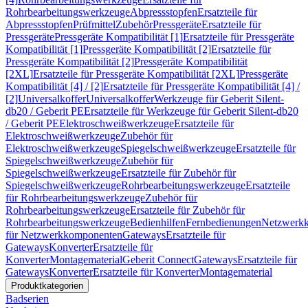
Rohrbearbeitungswerkzeuge
Abpressstopfen
Ersatzteile für
Abpressstopfen
Prüfmittel
Zubehör
Pressgeräte
Ersatzteile für
Pressgeräte
Pressgeräte Kompatibilität [1]
Ersatzteile für Pressgeräte
Kompatibilität [1]
Pressgeräte Kompatibilität [2]
Ersatzteile für
Pressgeräte Kompatibilität [2]
Pressgeräte Kompatibilität
[2XL]
Ersatzteile für Pressgeräte Kompatibilität [2XL]
Pressgeräte
Kompatibilität [4] / [2]
Ersatzteile für Pressgeräte Kompatibilität [4] /
[2]
Universalkoffer
Universalkoffer
Werkzeuge für Geberit Silent-
db20 / Geberit PE
Ersatzteile für Werkzeuge für Geberit Silent-db20
/ Geberit PE
Elektroschweißwerkzeuge
Ersatzteile für
Elektroschweißwerkzeuge
Zubehör für
Elektroschweißwerkzeuge
Spiegelschweißwerkzeuge
Ersatzteile für
Spiegelschweißwerkzeuge
Zubehör für
Spiegelschweißwerkzeuge
Ersatzteile für Zubehör für
Spiegelschweißwerkzeuge
Rohrbearbeitungswerkzeuge
Ersatzteile
für Rohrbearbeitungswerkzeuge
Zubehör für
Rohrbearbeitungswerkzeuge
Ersatzteile für Zubehör für
Rohrbearbeitungswerkzeuge
Bedienhilfen
Fernbedienungen
Netzwerk
für Netzwerkkomponenten
Gateways
Ersatzteile für
Gateways
Konverter
Ersatzteile für
Konverter
Montagematerial
Geberit Connect
Gateways
Ersatzteile für
Gateways
Konverter
Ersatzteile für Konverter
Montagematerial
Produktkategorien
Badserien