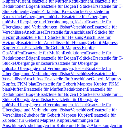
Kupfer
Muffen
Ersatzteile für Muffen
Reduktionen
Ersatzteile für
Reduktionen
Bögen
Ersatzteile für Bögen
T-Stücke
Ersatzteile für T-
Stücke
Innenliegende Zirkulation
Kreuzstücke
Ersatzteile für
Kreuzstücke
Übergänge unlösbar
Ersatzteile für Übergänge
unlösbar
Übergänge und Verbindungen, lösbar
Ersatzteile für
Übergänge und Verbindungen, lösbar
Verschlüsse
Ersatzteile für
Verschlüsse
Anschlüsse
Ersatzteile für Anschlüsse
T-Stücke für
Heizung
Ersatzteile für T-Stücke für Heizung
Anschlüsse für
Heizung
Ersatzteile für Anschlüsse für Heizung
Geberit Mapress
Kupfer, Gas
Ersatzteile für Geberit Mapress Kupfer,
Gas
Muffen
Ersatzteile für Muffen
Reduktionen
Ersatzteile für
Reduktionen
Bögen
Ersatzteile für Bögen
T-Stücke
Ersatzteile für T-
Stücke
Übergänge unlösbar
Ersatzteile für Übergänge
unlösbar
Übergänge und Verbindungen, lösbar
Ersatzteile für
Übergänge und Verbindungen, lösbar
Verschlüsse
Ersatzteile für
Verschlüsse
Anschlüsse
Ersatzteile für Anschlüsse
Geberit Mapress
Kupfer, FKM blau
Ersatzteile für Geberit Mapress Kupfer, FKM
blau
Muffen
Ersatzteile für Muffen
Reduktionen
Ersatzteile für
Reduktionen
Bögen
Ersatzteile für Bögen
T-Stücke
Ersatzteile für T-
Stücke
Übergänge unlösbar
Ersatzteile für Übergänge
unlösbar
Übergänge und Verbindungen, lösbar
Ersatzteile für
Übergänge und Verbindungen, lösbar
Verschlüsse
Ersatzteile für
Verschlüsse
Zubehör für Geberit Mapress Kupfer
Ersatzteile für
Zubehör für Geberit Mapress Kupfer
Dämmungen für
Anschlüsse
Abdichtungen für Rohre und Fittings
Abdeckungen für