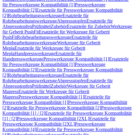
für Presswerkzeuge Kompatibilität [1]
Presswerkzeuge
Kompatibilität [2]
Ersatzteile für Presswerkzeuge Kompatibilität
[2]
Rohrbearbeitungswerkzeuge
Ersatzteile für
Rohrbearbeitungswerkzeuge
Abpressstopfen
Ersatzteile für
Abpressstopfen
Prüfmittel
Zubehör
Ersatzteile für Zubehör
Werkzeuge
für Geberit PushFit
Ersatzteile für Werkzeuge für Geberit
PushFit
Rohrbearbeitungswerkzeuge
Ersatzteile für
Rohrbearbeitungswerkzeuge
Werkzeuge für Geberit
Mepla
Ersatzteile für Werkzeuge für Geberit
Mepla
Handpresswerkzeuge
Ersatzteile für
Handpresswerkzeuge
Presswerkzeuge Kompatibilität [1]
Ersatzteile
für Presswerkzeuge Kompatibilität [1]
Presswerkzeuge
Kompatibilität [2]
Ersatzteile für Presswerkzeuge Kompatibilität
[2]
Rohrbearbeitungswerkzeuge
Ersatzteile für
Rohrbearbeitungswerkzeuge
Abpressstopfen
Ersatzteile für
Abpressstopfen
Prüfmittel
Zubehör
Werkzeuge für Geberit
Mapress
Ersatzteile für Werkzeuge für Geberit
Mapress
Presswerkzeuge Kompatibilität [1]
Ersatzteile für
Presswerkzeuge Kompatibilität [1]
Presswerkzeuge Kompatibilität
[2]
Ersatzteile für Presswerkzeuge Kompatibilität [2]
Presswerkzeuge
Kompatibilität [1] / [2]
Ersatzteile für Presswerkzeuge Kompatibilität
[1] / [2]
Presswerkzeuge Kompatibilität [2XL]
Ersatzteile für
Presswerkzeuge Kompatibilität [2XL]
Presswerkzeuge
Kompatibilität [4]
Ersatzteile für Presswerkzeuge Kompatibilität
[4]
Rohrbearbeitungswerkzeuge
Ersatzteile für