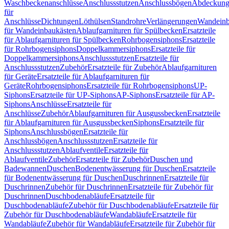
Waschbeckenanschlüsse
Anschlussstutzen
Anschlussbögen
Abdeckung
für
Anschlüsse
Dichtungen
Löthülsen
Standrohre
Verlängerungen
Wandeinb
für Wandeinbaukästen
Ablaufgarnituren für Spülbecken
Ersatzteile
für Ablaufgarnituren für Spülbecken
Rohrbogensiphons
Ersatzteile
für Rohrbogensiphons
Doppelkammersiphons
Ersatzteile für
Doppelkammersiphons
Anschlussstutzen
Ersatzteile für
Anschlussstutzen
Zubehör
Ersatzteile für Zubehör
Ablaufgarnituren
für Geräte
Ersatzteile für Ablaufgarnituren für
Geräte
Rohrbogensiphons
Ersatzteile für Rohrbogensiphons
UP-
Siphons
Ersatzteile für UP-Siphons
AP-Siphons
Ersatzteile für AP-
Siphons
Anschlüsse
Ersatzteile für
Anschlüsse
Zubehör
Ablaufgarnituren für Ausgussbecken
Ersatzteile
für Ablaufgarnituren für Ausgussbecken
Siphons
Ersatzteile für
Siphons
Anschlussbögen
Ersatzteile für
Anschlussbögen
Anschlussstutzen
Ersatzteile für
Anschlussstutzen
Ablaufventile
Ersatzteile für
Ablaufventile
Zubehör
Ersatzteile für Zubehör
Duschen und
Badewannen
Duschen
Bodenentwässerung für Duschen
Ersatzteile
für Bodenentwässerung für Duschen
Duschrinnen
Ersatzteile für
Duschrinnen
Zubehör für Duschrinnen
Ersatzteile für Zubehör für
Duschrinnen
Duschbodenabläufe
Ersatzteile für
Duschbodenabläufe
Zubehör für Duschbodenabläufe
Ersatzteile für
Zubehör für Duschbodenabläufe
Wandabläufe
Ersatzteile für
Wandabläufe
Zubehör für Wandabläufe
Ersatzteile für Zubehör für