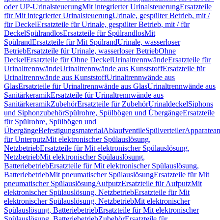
oder UP-Urinalsteuerung
Mit integrierter Urinalsteuerung
Ersatzteile
für Mit integrierter Urinalsteuerung
Urinale, gespülter Betrieb, mit /
für Deckel
Ersatzteile für Urinale, gespülter Betrieb, mit / für
Deckel
Spülrandlos
Ersatzteile für Spülrandlos
Mit
Spülrand
Ersatzteile für Mit Spülrand
Urinale, wasserloser
Betrieb
Ersatzteile für Urinale, wasserloser Betrieb
Ohne
Deckel
Ersatzteile für Ohne Deckel
Urinaltrennwände
Ersatzteile für
Urinaltrennwände
Urinaltrennwände aus Kunststoff
Ersatzteile für
Urinaltrennwände aus Kunststoff
Urinaltrennwände aus
Glas
Ersatzteile für Urinaltrennwände aus Glas
Urinaltrennwände aus
Sanitärkeramik
Ersatzteile für Urinaltrennwände aus
Sanitärkeramik
Zubehör
Ersatzteile für Zubehör
Urinaldeckel
Siphons
und Siphonzubehör
Spülrohre, Spülbögen und Übergänge
Ersatzteile
für Spülrohre, Spülbögen und
Übergänge
Befestigungsmaterial
Ablaufventile
Spülverteiler
Apparatean
für Unterputz
Mit elektronischer Spülauslösung,
Netzbetrieb
Ersatzteile für Mit elektronischer Spülauslösung,
Netzbetrieb
Mit elektronischer Spülauslösung,
Batteriebetrieb
Ersatzteile für Mit elektronischer Spülauslösung,
Batteriebetrieb
Mit pneumatischer Spülauslösung
Ersatzteile für Mit
pneumatischer Spülauslösung
Aufputz
Ersatzteile für Aufputz
Mit
elektronischer Spülauslösung, Netzbetrieb
Ersatzteile für Mit
elektronischer Spülauslösung, Netzbetrieb
Mit elektronischer
Spülauslösung, Batteriebetrieb
Ersatzteile für Mit elektronischer
Spülauslösung, Batteriebetrieb
Zubehör
Ersatzteile für