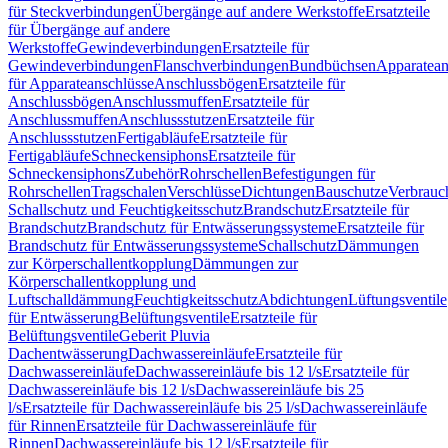
für Steckverbindungen
Übergänge auf andere Werkstoffe
Ersatzteile
für Übergänge auf andere
Werkstoffe
Gewindeverbindungen
Ersatzteile für
Gewindeverbindungen
Flanschverbindungen
Bundbüchsen
Apparatean
für Apparateanschlüsse
Anschlussbögen
Ersatzteile für
Anschlussbögen
Anschlussmuffen
Ersatzteile für
Anschlussmuffen
Anschlussstutzen
Ersatzteile für
Anschlussstutzen
Fertigabläufe
Ersatzteile für
Fertigabläufe
Schneckensiphons
Ersatzteile für
Schneckensiphons
Zubehör
Rohrschellen
Befestigungen für
Rohrschellen
Tragschalen
Verschlüsse
Dichtungen
Bauschutze
Verbrauc
Schallschutz und Feuchtigkeitsschutz
Brandschutz
Ersatzteile für
Brandschutz
Brandschutz für Entwässerungssysteme
Ersatzteile für
Brandschutz für Entwässerungssysteme
Schallschutz
Dämmungen
zur Körperschallentkopplung
Dämmungen zur
Körperschallentkopplung und
Luftschalldämmung
Feuchtigkeitsschutz
Abdichtungen
Lüftungsventile
für Entwässerung
Belüftungsventile
Ersatzteile für
Belüftungsventile
Geberit Pluvia
Dachentwässerung
Dachwassereinläufe
Ersatzteile für
Dachwassereinläufe
Dachwassereinläufe bis 12 l/s
Ersatzteile für
Dachwassereinläufe bis 12 l/s
Dachwassereinläufe bis 25
l/s
Ersatzteile für Dachwassereinläufe bis 25 l/s
Dachwassereinläufe
für Rinnen
Ersatzteile für Dachwassereinläufe für
Rinnen
Dachwassereinläufe bis 12 l/s
Ersatzteile für