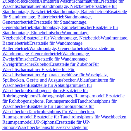
Zubehör
Steckdosen
Armaturen
Waschtischarmaturen
Ersatzteile für
Waschtischarmaturen
Standmontage, Netzbetrieb
Ersatzteile für
Standmontage, Netzbetrieb
Standmontage, Batteriebetrieb
Ersatzteile
für Standmontage, Batteriebetrieb
Standmontage,
Generatorbetrieb
Ersatzteile für Standmontage,
Generatorbetrieb
Standmontage, Einhebelmischer
Ersatzteile für
Standmontage, Einhebelmischer
Wandmontage,
Netzbetrieb
Ersatzteile für Wandmontage, Netzbetrieb
Wandmontage,
Batteriebetrieb
Ersatzteile für Wandmontage,
Batteriebetrieb
Wandmontage, Generatorbetrieb
Ersatzteile für
Wandmontage, Generatorbetrieb
Wandmontage,
Zweigriffmischer
Ersatzteile für Wandmontage,
Zweigriffmischer
Zubehör
Ersatzteile für Zubehör
Für
Waschtischarmaturen
Ersatzteile für Für
Waschtischarmaturen
Apparateanschlüsse für Waschplatz,
Spülbecken, Geräte und Ausgussbecken
Ablaufgarnituren für
Waschbecken
Ersatzteile für Ablaufgarnituren für
Waschbecken
Rohrbogensiphons
Ersatzteile für
Rohrbogensiphons
Rohrbogensiphons, Raumsparmodell
Ersatzteile
für Rohrbogensiphons, Raumsparmodell
Tauchrohrsiphons für
Waschbecken
Ersatzteile für Tauchrohrsiphons für
Waschbecken
Tauchrohrsiphons für Waschbecken,
Raumsparmodell
Ersatzteile für Tauchrohrsiphons für Waschbecken,
Raumsparmodell
UP-Siphons
Ersatzteile für UP-
Siphons
Waschbeckenanschlüsse
Ersatzteile für