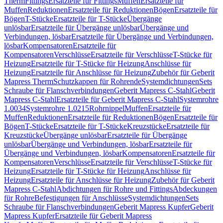
Therm
Fittings
Ersatzteile für Fittings
Muffen
Ersatzteile für
Muffen
Reduktionen
Ersatzteile für Reduktionen
Bögen
Ersatzteile für
Bögen
T-Stücke
Ersatzteile für T-Stücke
Übergänge
unlösbar
Ersatzteile für Übergänge unlösbar
Übergänge und
Verbindungen, lösbar
Ersatzteile für Übergänge und Verbindungen,
lösbar
Kompensatoren
Ersatzteile für
Kompensatoren
Verschlüsse
Ersatzteile für Verschlüsse
T-Stücke für
Heizung
Ersatzteile für T-Stücke für Heizung
Anschlüsse für
Heizung
Ersatzteile für Anschlüsse für Heizung
Zubehör für Geberit
Mapress Therm
Schutzkappen für Rohrende
Systemdichtungen
Sets
Schraube für Flanschverbindungen
Geberit Mapress C-Stahl
Geberit
Mapress C-Stahl
Ersatzteile für Geberit Mapress C-Stahl
Systemrohre
1.0034
Systemrohre 1.0215
Rohrnippel
Muffen
Ersatzteile für
Muffen
Reduktionen
Ersatzteile für Reduktionen
Bögen
Ersatzteile für
Bögen
T-Stücke
Ersatzteile für T-Stücke
Kreuzstücke
Ersatzteile für
Kreuzstücke
Übergänge unlösbar
Ersatzteile für Übergänge
unlösbar
Übergänge und Verbindungen, lösbar
Ersatzteile für
Übergänge und Verbindungen, lösbar
Kompensatoren
Ersatzteile für
Kompensatoren
Verschlüsse
Ersatzteile für Verschlüsse
T-Stücke für
Heizung
Ersatzteile für T-Stücke für Heizung
Anschlüsse für
Heizung
Ersatzteile für Anschlüsse für Heizung
Zubehör für Geberit
Mapress C-Stahl
Abdichtungen für Rohre und Fittings
Abdeckungen
für Rohre
Befestigungen für Anschlüsse
Systemdichtungen
Sets
Schraube für Flanschverbindungen
Geberit Mapress Kupfer
Geberit
Mapress Kupfer
Ersatzteile für Geberit Mapress