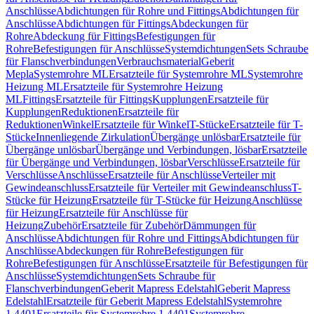
Anschlüsse
Abdichtungen für Rohre und Fittings
Abdichtungen für
Anschlüsse
Abdichtungen für Fittings
Abdeckungen für
Rohre
Abdeckung für Fittings
Befestigungen für
Rohre
Befestigungen für Anschlüsse
Systemdichtungen
Sets Schraube
für Flanschverbindungen
Verbrauchsmaterial
Geberit
Mepla
Systemrohre ML
Ersatzteile für Systemrohre ML
Systemrohre
Heizung ML
Ersatzteile für Systemrohre Heizung
ML
Fittings
Ersatzteile für Fittings
Kupplungen
Ersatzteile für
Kupplungen
Reduktionen
Ersatzteile für
Reduktionen
Winkel
Ersatzteile für Winkel
T-Stücke
Ersatzteile für T-
Stücke
Innenliegende Zirkulation
Übergänge unlösbar
Ersatzteile für
Übergänge unlösbar
Übergänge und Verbindungen, lösbar
Ersatzteile
für Übergänge und Verbindungen, lösbar
Verschlüsse
Ersatzteile für
Verschlüsse
Anschlüsse
Ersatzteile für Anschlüsse
Verteiler mit
Gewindeanschluss
Ersatzteile für Verteiler mit Gewindeanschluss
T-
Stücke für Heizung
Ersatzteile für T-Stücke für Heizung
Anschlüsse
für Heizung
Ersatzteile für Anschlüsse für
Heizung
Zubehör
Ersatzteile für Zubehör
Dämmungen für
Anschlüsse
Abdichtungen für Rohre und Fittings
Abdichtungen für
Anschlüsse
Abdeckungen für Rohre
Befestigungen für
Rohre
Befestigungen für Anschlüsse
Ersatzteile für Befestigungen für
Anschlüsse
Systemdichtungen
Sets Schraube für
Flanschverbindungen
Geberit Mapress Edelstahl
Geberit Mapress
Edelstahl
Ersatzteile für Geberit Mapress Edelstahl
Systemrohre
1.4401
Ersatzteile für Systemrohre 1.4401
Systemrohre