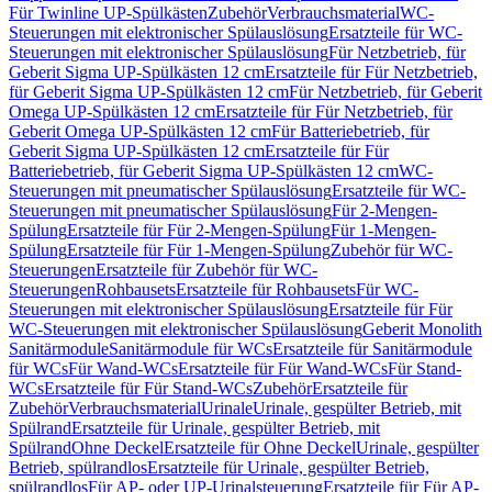
Für Twinline UP-Spülkästen
Zubehör
Verbrauchsmaterial
WC-
Steuerungen mit elektronischer Spülauslösung
Ersatzteile für WC-
Steuerungen mit elektronischer Spülauslösung
Für Netzbetrieb, für
Geberit Sigma UP-Spülkästen 12 cm
Ersatzteile für Für Netzbetrieb,
für Geberit Sigma UP-Spülkästen 12 cm
Für Netzbetrieb, für Geberit
Omega UP-Spülkästen 12 cm
Ersatzteile für Für Netzbetrieb, für
Geberit Omega UP-Spülkästen 12 cm
Für Batteriebetrieb, für
Geberit Sigma UP-Spülkästen 12 cm
Ersatzteile für Für
Batteriebetrieb, für Geberit Sigma UP-Spülkästen 12 cm
WC-
Steuerungen mit pneumatischer Spülauslösung
Ersatzteile für WC-
Steuerungen mit pneumatischer Spülauslösung
Für 2-Mengen-
Spülung
Ersatzteile für Für 2-Mengen-Spülung
Für 1-Mengen-
Spülung
Ersatzteile für Für 1-Mengen-Spülung
Zubehör für WC-
Steuerungen
Ersatzteile für Zubehör für WC-
Steuerungen
Rohbausets
Ersatzteile für Rohbausets
Für WC-
Steuerungen mit elektronischer Spülauslösung
Ersatzteile für Für
WC-Steuerungen mit elektronischer Spülauslösung
Geberit Monolith
Sanitärmodule
Sanitärmodule für WCs
Ersatzteile für Sanitärmodule
für WCs
Für Wand-WCs
Ersatzteile für Für Wand-WCs
Für Stand-
WCs
Ersatzteile für Für Stand-WCs
Zubehör
Ersatzteile für
Zubehör
Verbrauchsmaterial
Urinale
Urinale, gespülter Betrieb, mit
Spülrand
Ersatzteile für Urinale, gespülter Betrieb, mit
Spülrand
Ohne Deckel
Ersatzteile für Ohne Deckel
Urinale, gespülter
Betrieb, spülrandlos
Ersatzteile für Urinale, gespülter Betrieb,
spülrandlos
Für AP- oder UP-Urinalsteuerung
Ersatzteile für Für AP-