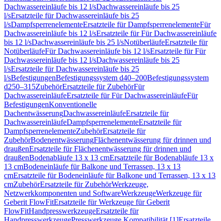
Dachwassereinläufe bis 12 l/s
Dachwassereinläufe bis 25
l/s
Ersatzteile für Dachwassereinläufe bis 25
l/s
Dampfsperrenelemente
Ersatzteile für Dampfsperrenelemente
Für
Dachwassereinläufe bis 12 l/s
Ersatzteile für Für Dachwassereinläufe
bis 12 l/s
Dachwassereinläufe bis 25 l/s
Notüberläufe
Ersatzteile für
Notüberläufe
Für Dachwassereinläufe bis 12 l/s
Ersatzteile für Für
Dachwassereinläufe bis 12 l/s
Dachwassereinläufe bis 25
l/s
Ersatzteile für Dachwassereinläufe bis 25
l/s
Befestigungen
Befestigungssystem d40–200
Befestigungssystem
d250–315
Zubehör
Ersatzteile für Zubehör
Für
Dachwassereinläufe
Ersatzteile für Für Dachwassereinläufe
Für
Befestigungen
Konventionelle
Dachentwässerung
Dachwassereinläufe
Ersatzteile für
Dachwassereinläufe
Dampfsperrenelemente
Ersatzteile für
Dampfsperrenelemente
Zubehör
Ersatzteile für
Zubehör
Bodenentwässerung
Flächenentwässerung für drinnen und
draußen
Ersatzteile für Flächenentwässerung für drinnen und
draußen
Bodenabläufe 13 x 13 cm
Ersatzteile für Bodenabläufe 13 x
13 cm
Bodeneinläufe für Balkone und Terrassen, 13 x 13
cm
Ersatzteile für Bodeneinläufe für Balkone und Terrassen, 13 x 13
cm
Zubehör
Ersatzteile für Zubehör
Werkzeuge,
Netzwerkkomponenten und Software
Werkzeuge
Werkzeuge für
Geberit FlowFit
Ersatzteile für Werkzeuge für Geberit
FlowFit
Handpresswerkzeuge
Ersatzteile für
Handpresswerkzeuge
Presswerkzeuge Kompatibilität [1]
Ersatzteile