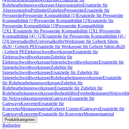
Rohrbearbeitungswerkzeuge
Abpressstopfen
Ersatzteile für
Abpressstopfen
Prüfmittel
Zubehör
Pressgeräte
Ersatzteile für
Pressgeräte
Pressgeräte Kompatibilität [1]
Ersatzteile für Pressgeräte
Kompatibilität [1]
Pressgeräte Kompatibilität [2]
Ersatzteile für
Pressgeräte Kompatibilität [2]
Pressgeräte Kompatibilität
[2XL]
Ersatzteile für Pressgeräte Kompatibilität [2XL]
Pressgeräte
Kompatibilität [4] / [2]
Ersatzteile für Pressgeräte Kompatibilität [4] /
[2]
Universalkoffer
Universalkoffer
Werkzeuge für Geberit Silent-
db20 / Geberit PE
Ersatzteile für Werkzeuge für Geberit Silent-db20
/ Geberit PE
Elektroschweißwerkzeuge
Ersatzteile für
Elektroschweißwerkzeuge
Zubehör für
Elektroschweißwerkzeuge
Spiegelschweißwerkzeuge
Ersatzteile für
Spiegelschweißwerkzeuge
Zubehör für
Spiegelschweißwerkzeuge
Ersatzteile für Zubehör für
Spiegelschweißwerkzeuge
Rohrbearbeitungswerkzeuge
Ersatzteile
für Rohrbearbeitungswerkzeuge
Zubehör für
Rohrbearbeitungswerkzeuge
Ersatzteile für Zubehör für
Rohrbearbeitungswerkzeuge
Bedienhilfen
Fernbedienungen
Netzwerk
für Netzwerkkomponenten
Gateways
Ersatzteile für
Gateways
Konverter
Ersatzteile für
Konverter
Montagematerial
Geberit Connect
Gateways
Ersatzteile für
Gateways
Konverter
Ersatzteile für Konverter
Montagematerial
Produktkategorien
Badserien