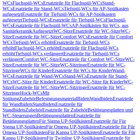
WCs
Flachspül-WCs
Ersatzteile für Flachspül-WCs
Stand-
WCs
Ersatzteile für Stand-WCs
Tiefspül-WCs für AP-Spülkasten
aufgesetzt
Ersatzteile für Tiefspül-WCs für AP-Spülkasten
aufgesetzt
Tiefspül-WCs
Ersatzteile für Tiefspül-WCs
Flachspül-
WCs
Ersatzteile für Flachspül-WCs
AP-Spülkästen für WCs, aus
Sanitärkeramik
Aufgesetzt
WC-Sitze
Ersatzteile für WC-Sitze
WC-
Sitze
Ersatzteile für WC-Sitze
Comfort WCs
Ersatzteile für Comfort
WCs
Tiefspül-WCs erhöht
Ersatzteile für Tiefspül-WCs
erhöht
Flachspül-WCs erhöht
Ersatzteile für Flachspül-WCs
erhöht
Tiefspül-WCs verlängert
Ersatzteile für Tiefspül-WCs
verlängert
Comfort WC-Sitze
Ersatzteile für Comfort WC-Sitze
WC-
Sitze
Ersatzteile für WC-Sitze
WC-Sitzringe
Ersatzteile für WC-
Sitzringe
WCs für Kinder
Ersatzteile für WCs für Kinder
Wand-
WCs
Ersatzteile für Wand-WCs
Stand-WCs
Ersatzteile für Stand-
WCs
WC-Sitze für Kinder
Ersatzteile für WC-Sitze für Kinder
WC-
Sitze
Ersatzteile für WC-Sitze
WC-Sitzringe
Ersatzteile für WC-
Sitzringe
Hock-WCs
Mit
Spülung
Zubehör
Befestigungsmaterial
Bidets
Wandbidets
Ersatzteile
für Wandbidets
Standbidets
Ersatzteile für
Standbidets
Zubehör
Ersatzteile für Zubehör
Betätigungsplatten und
WC-Steuerungen
Betätigungsplatten
Ersatzteile für
Betätigungsplatten
Für Sigma UP-Spülkästen
Ersatzteile für Für
Sigma UP-Spülkästen
Für Omega UP-Spülkästen
Ersatzteile für Für
Omega UP-Spülkästen
Für Kappa UP-Spülkästen
Ersatzteile für Für
Kappa UP-Spülkästen
Für Twinline UP-Spülkästen
Ersatzteile für