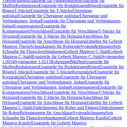
Therm
Fittings
Ersatzteile für Fittings
Muffen
Ersatzteile für
Muffen
Reduktionen
Ersatzteile für Reduktionen
Bögen
Ersatzteile für
Bögen
T-Stücke
Ersatzteile für T-Stücke
Übergänge
unlösbar
Ersatzteile für Übergänge unlösbar
Übergänge und
Verbindungen, lösbar
Ersatzteile für Übergänge und Verbindungen,
lösbar
Kompensatoren
Ersatzteile für
Kompensatoren
Verschlüsse
Ersatzteile für Verschlüsse
T-Stücke für
Heizung
Ersatzteile für T-Stücke für Heizung
Anschlüsse für
Heizung
Ersatzteile für Anschlüsse für Heizung
Zubehör für Geberit
Mapress Therm
Schutzkappen für Rohrende
Systemdichtungen
Sets
Schraube für Flanschverbindungen
Geberit Mapress C-Stahl
Geberit
Mapress C-Stahl
Ersatzteile für Geberit Mapress C-Stahl
Systemrohre
1.0034
Systemrohre 1.0215
Rohrnippel
Muffen
Ersatzteile für
Muffen
Reduktionen
Ersatzteile für Reduktionen
Bögen
Ersatzteile für
Bögen
T-Stücke
Ersatzteile für T-Stücke
Kreuzstücke
Ersatzteile für
Kreuzstücke
Übergänge unlösbar
Ersatzteile für Übergänge
unlösbar
Übergänge und Verbindungen, lösbar
Ersatzteile für
Übergänge und Verbindungen, lösbar
Kompensatoren
Ersatzteile für
Kompensatoren
Verschlüsse
Ersatzteile für Verschlüsse
T-Stücke für
Heizung
Ersatzteile für T-Stücke für Heizung
Anschlüsse für
Heizung
Ersatzteile für Anschlüsse für Heizung
Zubehör für Geberit
Mapress C-Stahl
Abdichtungen für Rohre und Fittings
Abdeckungen
für Rohre
Befestigungen für Anschlüsse
Systemdichtungen
Sets
Schraube für Flanschverbindungen
Geberit Mapress Kupfer
Geberit
Mapress Kupfer
Ersatzteile für Geberit Mapress