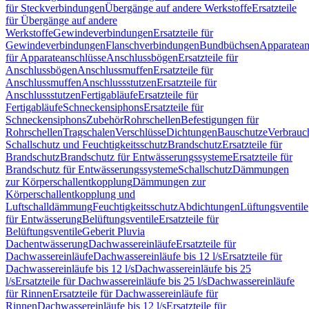
für Steckverbindungen
Übergänge auf andere Werkstoffe
Ersatzteile
für Übergänge auf andere
Werkstoffe
Gewindeverbindungen
Ersatzteile für
Gewindeverbindungen
Flanschverbindungen
Bundbüchsen
Apparatean
für Apparateanschlüsse
Anschlussbögen
Ersatzteile für
Anschlussbögen
Anschlussmuffen
Ersatzteile für
Anschlussmuffen
Anschlussstutzen
Ersatzteile für
Anschlussstutzen
Fertigabläufe
Ersatzteile für
Fertigabläufe
Schneckensiphons
Ersatzteile für
Schneckensiphons
Zubehör
Rohrschellen
Befestigungen für
Rohrschellen
Tragschalen
Verschlüsse
Dichtungen
Bauschutze
Verbrauc
Schallschutz und Feuchtigkeitsschutz
Brandschutz
Ersatzteile für
Brandschutz
Brandschutz für Entwässerungssysteme
Ersatzteile für
Brandschutz für Entwässerungssysteme
Schallschutz
Dämmungen
zur Körperschallentkopplung
Dämmungen zur
Körperschallentkopplung und
Luftschalldämmung
Feuchtigkeitsschutz
Abdichtungen
Lüftungsventile
für Entwässerung
Belüftungsventile
Ersatzteile für
Belüftungsventile
Geberit Pluvia
Dachentwässerung
Dachwassereinläufe
Ersatzteile für
Dachwassereinläufe
Dachwassereinläufe bis 12 l/s
Ersatzteile für
Dachwassereinläufe bis 12 l/s
Dachwassereinläufe bis 25
l/s
Ersatzteile für Dachwassereinläufe bis 25 l/s
Dachwassereinläufe
für Rinnen
Ersatzteile für Dachwassereinläufe für
Rinnen
Dachwassereinläufe bis 12 l/s
Ersatzteile für