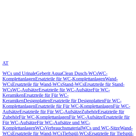
AT
WCs und Urinale
Geberit AquaClean Dusch-WCs
WC-
Komplettanlagen
Ersatzteile für WC-Komplettanlagen
Wand-
WCs
Ersatzteile für Wand-WCs
Stand-WCs
Ersatzteile für Stand-
WCs
WC-Aufsätze
Ersatzteile für WC-Aufsätze
Für WC-
Keramiken
Ersatzteile für Für WC-
Keramiken
Designplatten
Ersatzteile für Designplatten
Für WC-
Komplettanlagen
Ersatzteile für Für WC-Komplettanlagen
Für WC-
Aufsätze
Ersatzteile für Für WC-Aufsätze
Zubehör
Ersatzteile für
Zubehör
Für WC-Komplettanlagen
Für WC-Aufsätze
Ersatzteile für
Für WC-Aufsätze
Für WC-Aufsätze und WC-
Komplettanlagen
WCs
Verbrauchsmaterial
WCs und WC-Sitze
Wand-
WCs
Ersatzteile für Wand-WCs
Tiefspül-WCs
Ersatzteile für Tiefspül-