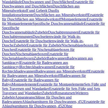
Wandabläufe
Duschwannen und Duschflächen
Ersatzteile für
Duschwannen und Duschflächen
Duschflächen aus
Mineralwerkstoff und Geberit Duofix
Installationselemente
Duschflächen aus Mineralwerkstoff
Ersatzteile
für Duschflächen aus Mineralwerkstoff
Montagelemente
Ersatzteile
für Montagelemente
Spezifische Duschwannenabläufe
Ersatzteile für
Spezifische
Duschwannenabläufe
Zubehör
Duschabtrennungen
Ersatzteile für
Duschabtrennungen
Duschseitenwände für Walk-in-
Dusche
Ersatzteile für Duschseitenwände für Walk-in-
Dusche
Zubehör
Ersatzteile für Zubehör
Nischenablageboxen für
Duschen
Ersatzteile für Nischenablageboxen für
Duschen
Nischenablageboxen
Ersatzteile für
Nischenablageboxen
Zubehör
Badewannen
Badewannen aus
Sanitäracryl
Ersatzteile für Badewannen aus
Sanitäracryl
Rechteckbadewannen
Ersatzteile für
Rechteckbadewannen
Badewannen aus Mineralwerkstoff
Ersatzteile
für Badewannen aus Mineralwerkstoff
Badewannen für
Babys
Ersatzteile für Badewannen für
Babys
Montagelemente
Ersatzteile für Montagelemente
Sets Füße und
Sets Traversen und Wandanker
Ersatzteile für Sets Füße und Sets
Traversen und Wandanker
Zubehör
Reparatursets
Weiteres
Zubehör
Apparateanschlüsse für Duschen und
Badewannen
Ablaufgarnituren für Duschwannen, d52
Ersatzteile für
Ablaufgarnituren für Duschwannen, d52
Ohne