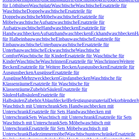
für Löthülsen
Waschplatz
Waschtische
Waschtische
Ersatzteile für
Waschtische
Doppelwaschtische
Ersatzteile für
Doppelwaschtische
Möbelwaschtische
Ersatzteile für
Möbelwaschtische
Aufsatzwaschtische
Ersatzteile für
Aufsatzwaschtische
Handwaschbecken
Ersatzteile für
Handwaschbecken
Aufsatzhandwaschbecken
Eckhandwaschbecken
H
für Halbeinbauwaschtische
Einbauwaschtische
Ersatzteile für
Einbauwaschtische
Unterbauwaschtische
Ersatzteile für
Unterbauwaschtische
Eckwaschtische
Waschtische
Comfort
Waschtische für Kinder
Ersatzteile für Waschtische für
Kinder
Waschtische
Waschrinnen
Ersatzteile für Waschrinnen
Weitere
Becken
Ersatzteile für Weitere Becken
Ausgussbecken
Ersatzteile für
Ausgussbecken
Ausgüsse
Ersatzteile für
Ausgüsse
Mehrzweckbecken
Gipsfangbecken
Waschtische für
Klassenräume
Ersatzteile für Waschtische für
Klassenräume
Zubehör
Säulen
Ersatzteile für
Säulen
Halbsäulen
Ersatzteile für
Halbsäulen
Zubehör
Ablaufdeckel
Befestigungsmaterial
Dekorblenden
W
Waschtisch mit Unterschrank
Sets Handwaschbecken mit
Unterschrank
Ersatzteile für Sets Handwaschbecken mit
Unterschrank
Sets Waschtisch mit Unterschrank
Ersatzteile für Sets
Waschtisch mit Unterschrank
Sets Möbelwaschtisch mit
Unterschrank
Ersatzteile für Sets Möbelwaschtisch mit
Unterschrank
Badezimmermöbel
Waschtischunterschränke
Ersatzteile