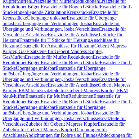
Kupfer
Muffen
Ersatzteile für Muffen
Reduktionen
Ersatzteile für
Reduktionen
Bögen
Ersatzteile für Bögen
T-Stücke
Ersatzteile für T-
Stücke
Innenliegende Zirkulation
Kreuzstücke
Ersatzteile für
Kreuzstücke
Übergänge unlösbar
Ersatzteile für Übergänge
unlösbar
Übergänge und Verbindungen, lösbar
Ersatzteile für
Übergänge und Verbindungen, lösbar
Verschlüsse
Ersatzteile für
Verschlüsse
Anschlüsse
Ersatzteile für Anschlüsse
T-Stücke für
Heizung
Ersatzteile für T-Stücke für Heizung
Anschlüsse für
Heizung
Ersatzteile für Anschlüsse für Heizung
Geberit Mapress
Kupfer, Gas
Ersatzteile für Geberit Mapress Kupfer,
Gas
Muffen
Ersatzteile für Muffen
Reduktionen
Ersatzteile für
Reduktionen
Bögen
Ersatzteile für Bögen
T-Stücke
Ersatzteile für T-
Stücke
Übergänge unlösbar
Ersatzteile für Übergänge
unlösbar
Übergänge und Verbindungen, lösbar
Ersatzteile für
Übergänge und Verbindungen, lösbar
Verschlüsse
Ersatzteile für
Verschlüsse
Anschlüsse
Ersatzteile für Anschlüsse
Geberit Mapress
Kupfer, FKM blau
Ersatzteile für Geberit Mapress Kupfer, FKM
blau
Muffen
Ersatzteile für Muffen
Reduktionen
Ersatzteile für
Reduktionen
Bögen
Ersatzteile für Bögen
T-Stücke
Ersatzteile für T-
Stücke
Übergänge unlösbar
Ersatzteile für Übergänge
unlösbar
Übergänge und Verbindungen, lösbar
Ersatzteile für
Übergänge und Verbindungen, lösbar
Verschlüsse
Ersatzteile für
Verschlüsse
Zubehör für Geberit Mapress Kupfer
Ersatzteile für
Zubehör für Geberit Mapress Kupfer
Dämmungen für
Anschlüsse
Abdichtungen für Rohre und Fittings
Abdeckungen für