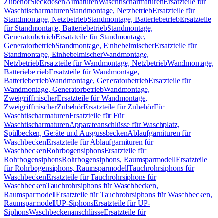
Zubehör
Steckdosen
Armaturen
Waschtischarmaturen
Ersatzteile für
Waschtischarmaturen
Standmontage, Netzbetrieb
Ersatzteile für
Standmontage, Netzbetrieb
Standmontage, Batteriebetrieb
Ersatzteile
für Standmontage, Batteriebetrieb
Standmontage,
Generatorbetrieb
Ersatzteile für Standmontage,
Generatorbetrieb
Standmontage, Einhebelmischer
Ersatzteile für
Standmontage, Einhebelmischer
Wandmontage,
Netzbetrieb
Ersatzteile für Wandmontage, Netzbetrieb
Wandmontage,
Batteriebetrieb
Ersatzteile für Wandmontage,
Batteriebetrieb
Wandmontage, Generatorbetrieb
Ersatzteile für
Wandmontage, Generatorbetrieb
Wandmontage,
Zweigriffmischer
Ersatzteile für Wandmontage,
Zweigriffmischer
Zubehör
Ersatzteile für Zubehör
Für
Waschtischarmaturen
Ersatzteile für Für
Waschtischarmaturen
Apparateanschlüsse für Waschplatz,
Spülbecken, Geräte und Ausgussbecken
Ablaufgarnituren für
Waschbecken
Ersatzteile für Ablaufgarnituren für
Waschbecken
Rohrbogensiphons
Ersatzteile für
Rohrbogensiphons
Rohrbogensiphons, Raumsparmodell
Ersatzteile
für Rohrbogensiphons, Raumsparmodell
Tauchrohrsiphons für
Waschbecken
Ersatzteile für Tauchrohrsiphons für
Waschbecken
Tauchrohrsiphons für Waschbecken,
Raumsparmodell
Ersatzteile für Tauchrohrsiphons für Waschbecken,
Raumsparmodell
UP-Siphons
Ersatzteile für UP-
Siphons
Waschbeckenanschlüsse
Ersatzteile für