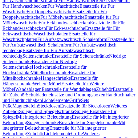
für Waschtischunterschränke
Für Handwaschbecken
Ersatzteile für
Für Handwaschbecken
Für Waschtische
Ersatzteile für Für
Waschtische
Für Doppelwaschtische
Ersatzteile für Für
Doppelwaschtische
Für Möbelwaschtische
Ersatzteile für Für
Möbelwaschtische
Für Eckhandwaschbecken
Ersatzteile für Für
Eckhandwaschbecken
Für Eckwaschtische
Ersatzteile für Für
Eckwaschtische
Waschtischplatten
Ersatzteile für
Waschtischplatten
Für Aufsatzwaschtisch Schalenform
Ersatzteile für
Für Aufsatzwaschtisch Schalenform
Für Aufsatzwaschtisch
rechteckig
Ersatzteile für Für Aufsatzwaschtisch
rechteckig
Seitenschränke
Ersatzteile für Seitenschränke
Niedrige
Seitenschränke
Ersatzteile für Niedrige
Seitenschränke
Hochschränke
Ersatzteile für
Hochschränke
Mittelhochschränke
Ersatzteile für
Mittelhochschränke
Hängeschränke
Ersatzteile für
Hängeschränke
Weitere Möbel
Ersatzteile für Weitere
Möbel
Wandablagen
Ersatzteile für Wandablagen
Zubehör
Ersatzteile
für Zubehör
Schubladeneinsätze und Ordnungsboxen
Handtuchhalter
und Handtuchhaken
Lichtelemente
Griffe
Sets
Füße
Magnettafeln
Steckdosen
Ersatzteile für Steckdosen
Weiteres
Zubehör
Spiegel und Spiegelschränke
Spiegel
Ersatzteile für
Spiegel
Mit integrierter Beleuchtung
Ersatzteile für Mit integrierter
Beleuchtung
Spiegelschränke
Ersatzteile für Spiegelschränke
Mit
integrierter Beleuchtung
Ersatzteile für Mit integrierter
Beleuchtung
Zubehör
Lichtelemente
Griffe
Weiteres