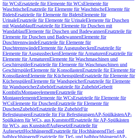
für WCs
Ersatzteile für Elemente für WCs
Elemente für
Waschtische
Ersatzteile für Elemente für Waschtische
Elemente für
Bidets
Ersatzteile für Elemente für Bidets
Elemente für
Urinale
Ersatzteile für Elemente für Urinale
Elemente für Duschen
mit Wandablauf
Ersatzteile für Elemente für Duschen mit
Wandablauf
Elemente für Duschen und Badewannen
Ersatzteile für
Elemente für Duschen und Badewannen
Elemente für
Duschtrennwände
Ersatzteile für Elemente für
Duschtrennwände
Elemente für Ausgussbecken
Ersatzteile für
Elemente für Ausgussbecken
Elemente für Armaturen
Ersatzteile für
Elemente für Armaturen
Elemente für Waschmaschinen und
Geschirrspüler
Ersatzteile für Elemente für Waschmaschinen und
Geschirrspüler
Elemente für Konsollasten
Ersatzteile für Elemente für
Konsollasten
Elemente für Küchenspülen
Ersatzteile für Elemente für
Küchenspülen
Elemente für Wandspeicher
Ersatzteile für Elemente
für Wandspeicher
Zubehör
Ersatzteile für Zubehör
Geberit
Kombifix
Montageelemente
Ersatzteile für
Montageelemente
Elemente für WCs
Ersatzteile für Elemente für
WCs
Elemente für Duschen
Ersatzteile für Elemente für
Duschen
Zubehör
Ersatzteile für Zubehör
Für
Befestigungen
Ersatzteile für Für Befestigungen
AP-Spülkästen
AP-
Spülkästen für WCs, aus Kunststoff
Ersatzteile für AP-Spülkästen
für WCs, aus Kunststoff
Aufgesetzt
Ersatzteile für
Aufgesetzt
Hochhängend
Ersatzteile für Hochhängend
Tief- und
halbhochhängend
Ersatzteile für Tief- und halbhochhängend
AP-