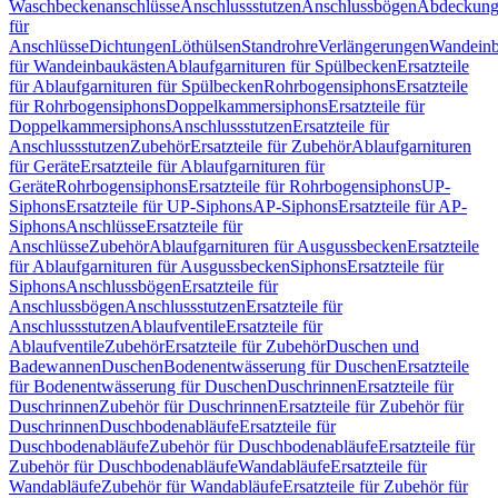
Waschbeckenanschlüsse
Anschlussstutzen
Anschlussbögen
Abdeckung
für
Anschlüsse
Dichtungen
Löthülsen
Standrohre
Verlängerungen
Wandeinb
für Wandeinbaukästen
Ablaufgarnituren für Spülbecken
Ersatzteile
für Ablaufgarnituren für Spülbecken
Rohrbogensiphons
Ersatzteile
für Rohrbogensiphons
Doppelkammersiphons
Ersatzteile für
Doppelkammersiphons
Anschlussstutzen
Ersatzteile für
Anschlussstutzen
Zubehör
Ersatzteile für Zubehör
Ablaufgarnituren
für Geräte
Ersatzteile für Ablaufgarnituren für
Geräte
Rohrbogensiphons
Ersatzteile für Rohrbogensiphons
UP-
Siphons
Ersatzteile für UP-Siphons
AP-Siphons
Ersatzteile für AP-
Siphons
Anschlüsse
Ersatzteile für
Anschlüsse
Zubehör
Ablaufgarnituren für Ausgussbecken
Ersatzteile
für Ablaufgarnituren für Ausgussbecken
Siphons
Ersatzteile für
Siphons
Anschlussbögen
Ersatzteile für
Anschlussbögen
Anschlussstutzen
Ersatzteile für
Anschlussstutzen
Ablaufventile
Ersatzteile für
Ablaufventile
Zubehör
Ersatzteile für Zubehör
Duschen und
Badewannen
Duschen
Bodenentwässerung für Duschen
Ersatzteile
für Bodenentwässerung für Duschen
Duschrinnen
Ersatzteile für
Duschrinnen
Zubehör für Duschrinnen
Ersatzteile für Zubehör für
Duschrinnen
Duschbodenabläufe
Ersatzteile für
Duschbodenabläufe
Zubehör für Duschbodenabläufe
Ersatzteile für
Zubehör für Duschbodenabläufe
Wandabläufe
Ersatzteile für
Wandabläufe
Zubehör für Wandabläufe
Ersatzteile für Zubehör für