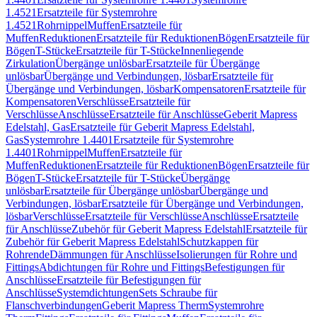
1.4521
Ersatzteile für Systemrohre
1.4521
Rohrnippel
Muffen
Ersatzteile für
Muffen
Reduktionen
Ersatzteile für Reduktionen
Bögen
Ersatzteile für
Bögen
T-Stücke
Ersatzteile für T-Stücke
Innenliegende
Zirkulation
Übergänge unlösbar
Ersatzteile für Übergänge
unlösbar
Übergänge und Verbindungen, lösbar
Ersatzteile für
Übergänge und Verbindungen, lösbar
Kompensatoren
Ersatzteile für
Kompensatoren
Verschlüsse
Ersatzteile für
Verschlüsse
Anschlüsse
Ersatzteile für Anschlüsse
Geberit Mapress
Edelstahl, Gas
Ersatzteile für Geberit Mapress Edelstahl,
Gas
Systemrohre 1.4401
Ersatzteile für Systemrohre
1.4401
Rohrnippel
Muffen
Ersatzteile für
Muffen
Reduktionen
Ersatzteile für Reduktionen
Bögen
Ersatzteile für
Bögen
T-Stücke
Ersatzteile für T-Stücke
Übergänge
unlösbar
Ersatzteile für Übergänge unlösbar
Übergänge und
Verbindungen, lösbar
Ersatzteile für Übergänge und Verbindungen,
lösbar
Verschlüsse
Ersatzteile für Verschlüsse
Anschlüsse
Ersatzteile
für Anschlüsse
Zubehör für Geberit Mapress Edelstahl
Ersatzteile für
Zubehör für Geberit Mapress Edelstahl
Schutzkappen für
Rohrende
Dämmungen für Anschlüsse
Isolierungen für Rohre und
Fittings
Abdichtungen für Rohre und Fittings
Befestigungen für
Anschlüsse
Ersatzteile für Befestigungen für
Anschlüsse
Systemdichtungen
Sets Schraube für
Flanschverbindungen
Geberit Mapress Therm
Systemrohre