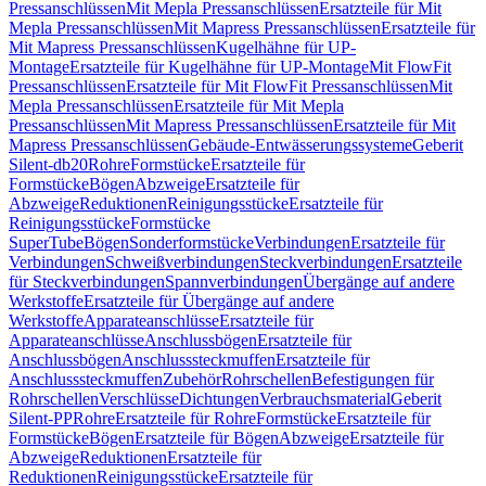
Pressanschlüssen
Mit Mepla Pressanschlüssen
Ersatzteile für Mit
Mepla Pressanschlüssen
Mit Mapress Pressanschlüssen
Ersatzteile für
Mit Mapress Pressanschlüssen
Kugelhähne für UP-
Montage
Ersatzteile für Kugelhähne für UP-Montage
Mit FlowFit
Pressanschlüssen
Ersatzteile für Mit FlowFit Pressanschlüssen
Mit
Mepla Pressanschlüssen
Ersatzteile für Mit Mepla
Pressanschlüssen
Mit Mapress Pressanschlüssen
Ersatzteile für Mit
Mapress Pressanschlüssen
Gebäude-Entwässerungssysteme
Geberit
Silent-db20
Rohre
Formstücke
Ersatzteile für
Formstücke
Bögen
Abzweige
Ersatzteile für
Abzweige
Reduktionen
Reinigungsstücke
Ersatzteile für
Reinigungsstücke
Formstücke
SuperTube
Bögen
Sonderformstücke
Verbindungen
Ersatzteile für
Verbindungen
Schweißverbindungen
Steckverbindungen
Ersatzteile
für Steckverbindungen
Spannverbindungen
Übergänge auf andere
Werkstoffe
Ersatzteile für Übergänge auf andere
Werkstoffe
Apparateanschlüsse
Ersatzteile für
Apparateanschlüsse
Anschlussbögen
Ersatzteile für
Anschlussbögen
Anschlusssteckmuffen
Ersatzteile für
Anschlusssteckmuffen
Zubehör
Rohrschellen
Befestigungen für
Rohrschellen
Verschlüsse
Dichtungen
Verbrauchsmaterial
Geberit
Silent-PP
Rohre
Ersatzteile für Rohre
Formstücke
Ersatzteile für
Formstücke
Bögen
Ersatzteile für Bögen
Abzweige
Ersatzteile für
Abzweige
Reduktionen
Ersatzteile für
Reduktionen
Reinigungsstücke
Ersatzteile für