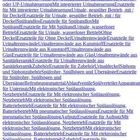
oder UP-Urinalsteuerung
Mit integrierter Urinalsteuerung
Ersatzteile
für Mit integrierter Urinalsteuerung
Urinale, gespülter Betrieb, mit /
für Deckel
Ersatzteile für Urinale, gespülter Betrieb, mit / für
Deckel
Spülrandlos
Ersatzteile für Spülrandlos
Mit
Spülrand
Ersatzteile für Mit Spülrand
Urinale, wasserloser
Betrieb
Ersatzteile für Urinale, wasserloser Betrieb
Ohne
Deckel
Ersatzteile für Ohne Deckel
Urinaltrennwände
Ersatzteile für
Urinaltrennwände
Urinaltrennwände aus Kunststoff
Ersatzteile für
Urinaltrennwände aus Kunststoff
Urinaltrennwände aus
Glas
Ersatzteile für Urinaltrennwände aus Glas
Urinaltrennwände aus
Sanitärkeramik
Ersatzteile für Urinaltrennwände aus
Sanitärkeramik
Zubehör
Ersatzteile für Zubehör
Urinaldeckel
Siphons
und Siphonzubehör
Spülrohre, Spülbögen und Übergänge
Ersatzteile
für Spülrohre, Spülbögen und
Übergänge
Befestigungsmaterial
Ablaufventile
Spülverteiler
Apparatean
für Unterputz
Mit elektronischer Spülauslösung,
Netzbetrieb
Ersatzteile für Mit elektronischer Spülauslösung,
Netzbetrieb
Mit elektronischer Spülauslösung,
Batteriebetrieb
Ersatzteile für Mit elektronischer Spülauslösung,
Batteriebetrieb
Mit pneumatischer Spülauslösung
Ersatzteile für Mit
pneumatischer Spülauslösung
Aufputz
Ersatzteile für Aufputz
Mit
elektronischer Spülauslösung, Netzbetrieb
Ersatzteile für Mit
elektronischer Spülauslösung, Netzbetrieb
Mit elektronischer
Spülauslösung, Batteriebetrieb
Ersatzteile für Mit elektronischer
Spülauslösung, Batteriebetrieb
Zubehör
Ersatzteile für