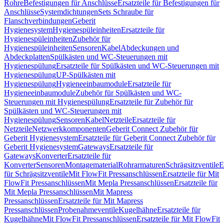
Rohre
Befestigungen für Anschlüsse
Ersatzteile für Befestigungen für
Anschlüsse
Systemdichtungen
Sets Schraube für
Flanschverbindungen
Geberit
Hygienesystem
Hygienespüleinheiten
Ersatzteile für
Hygienespüleinheiten
Zubehör für
Hygienespüleinheiten
Sensoren
Kabel
Abdeckungen und
Abdeckplatten
Spülkästen und WC-Steuerungen mit
Hygienespülung
Ersatzteile für Spülkästen und WC-Steuerungen mit
Hygienespülung
UP-Spülkästen mit
Hygienespülung
Hygieneeinbaumodule
Ersatzteile für
Hygieneeinbaumodule
Zubehör für Spülkästen und WC-
Steuerungen mit Hygienespülung
Ersatzteile für Zubehör für
Spülkästen und WC-Steuerungen mit
Hygienespülung
Sensoren
Kabel
Netzteile
Ersatzteile für
Netzteile
Netzwerkkomponenten
Geberit Connect Zubehör für
Geberit Hygienesystem
Ersatzteile für Geberit Connect Zubehör für
Geberit Hygienesystem
Gateways
Ersatzteile für
Gateways
Konverter
Ersatzteile für
Konverter
Sensoren
Montagematerial
Rohrarmaturen
Schrägsitzventile
E
für Schrägsitzventile
Mit FlowFit Pressanschlüssen
Ersatzteile für Mit
FlowFit Pressanschlüssen
Mit Mepla Pressanschlüssen
Ersatzteile für
Mit Mepla Pressanschlüssen
Mit Mapress
Pressanschlüssen
Ersatzteile für Mit Mapress
Pressanschlüssen
Probenahmeventile
Kugelhähne
Ersatzteile für
Kugelhähne
Mit FlowFit Pressanschlüssen
Ersatzteile für Mit FlowFit