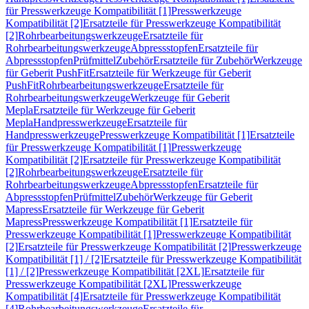
für Presswerkzeuge Kompatibilität [1]
Presswerkzeuge
Kompatibilität [2]
Ersatzteile für Presswerkzeuge Kompatibilität
[2]
Rohrbearbeitungswerkzeuge
Ersatzteile für
Rohrbearbeitungswerkzeuge
Abpressstopfen
Ersatzteile für
Abpressstopfen
Prüfmittel
Zubehör
Ersatzteile für Zubehör
Werkzeuge
für Geberit PushFit
Ersatzteile für Werkzeuge für Geberit
PushFit
Rohrbearbeitungswerkzeuge
Ersatzteile für
Rohrbearbeitungswerkzeuge
Werkzeuge für Geberit
Mepla
Ersatzteile für Werkzeuge für Geberit
Mepla
Handpresswerkzeuge
Ersatzteile für
Handpresswerkzeuge
Presswerkzeuge Kompatibilität [1]
Ersatzteile
für Presswerkzeuge Kompatibilität [1]
Presswerkzeuge
Kompatibilität [2]
Ersatzteile für Presswerkzeuge Kompatibilität
[2]
Rohrbearbeitungswerkzeuge
Ersatzteile für
Rohrbearbeitungswerkzeuge
Abpressstopfen
Ersatzteile für
Abpressstopfen
Prüfmittel
Zubehör
Werkzeuge für Geberit
Mapress
Ersatzteile für Werkzeuge für Geberit
Mapress
Presswerkzeuge Kompatibilität [1]
Ersatzteile für
Presswerkzeuge Kompatibilität [1]
Presswerkzeuge Kompatibilität
[2]
Ersatzteile für Presswerkzeuge Kompatibilität [2]
Presswerkzeuge
Kompatibilität [1] / [2]
Ersatzteile für Presswerkzeuge Kompatibilität
[1] / [2]
Presswerkzeuge Kompatibilität [2XL]
Ersatzteile für
Presswerkzeuge Kompatibilität [2XL]
Presswerkzeuge
Kompatibilität [4]
Ersatzteile für Presswerkzeuge Kompatibilität
[4]
Rohrbearbeitungswerkzeuge
Ersatzteile für