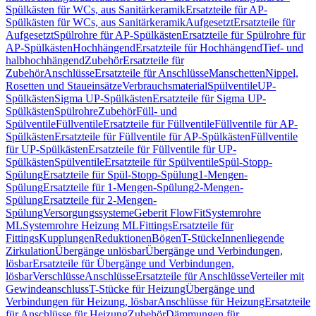
Spülkästen für WCs, aus Sanitärkeramik
Ersatzteile für AP-
Spülkästen für WCs, aus Sanitärkeramik
Aufgesetzt
Ersatzteile für
Aufgesetzt
Spülrohre für AP-Spülkästen
Ersatzteile für Spülrohre für
AP-Spülkästen
Hochhängend
Ersatzteile für Hochhängend
Tief- und
halbhochhängend
Zubehör
Ersatzteile für
Zubehör
Anschlüsse
Ersatzteile für Anschlüsse
Manschetten
Nippel,
Rosetten und Staueinsätze
Verbrauchsmaterial
Spülventile
UP-
Spülkästen
Sigma UP-Spülkästen
Ersatzteile für Sigma UP-
Spülkästen
Spülrohre
Zubehör
Füll- und
Spülventile
Füllventile
Ersatzteile für Füllventile
Füllventile für AP-
Spülkästen
Ersatzteile für Füllventile für AP-Spülkästen
Füllventile
für UP-Spülkästen
Ersatzteile für Füllventile für UP-
Spülkästen
Spülventile
Ersatzteile für Spülventile
Spül-Stopp-
Spülung
Ersatzteile für Spül-Stopp-Spülung
1-Mengen-
Spülung
Ersatzteile für 1-Mengen-Spülung
2-Mengen-
Spülung
Ersatzteile für 2-Mengen-
Spülung
Versorgungssysteme
Geberit FlowFit
Systemrohre
ML
Systemrohre Heizung ML
Fittings
Ersatzteile für
Fittings
Kupplungen
Reduktionen
Bögen
T-Stücke
Innenliegende
Zirkulation
Übergänge unlösbar
Übergänge und Verbindungen,
lösbar
Ersatzteile für Übergänge und Verbindungen,
lösbar
Verschlüsse
Anschlüsse
Ersatzteile für Anschlüsse
Verteiler mit
Gewindeanschluss
T-Stücke für Heizung
Übergänge und
Verbindungen für Heizung, lösbar
Anschlüsse für Heizung
Ersatzteile
für Anschlüsse für Heizung
Zubehör
Dämmungen für