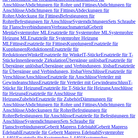
Anschlüsse
Abdichtungen für Rohre und Fittings
Abdichtungen für
Anschlüsse
Abdichtungen für Fittings
Abdeckungen für
Rohre
Abdeckung für Fittings
Befestigungen für
Rohre
Befestigungen für Anschlüsse
Systemdichtungen
Sets Schraube
für Flanschverbindungen
Verbrauchsmaterial
Geberit
Mepla
Systemrohre ML
Ersatzteile für Systemrohre ML
Systemrohre
Heizung ML
Ersatzteile für Systemrohre Heizung
ML
Fittings
Ersatzteile für Fittings
Kupplungen
Ersatzteile für
Kupplungen
Reduktionen
Ersatzteile für
Reduktionen
Winkel
Ersatzteile für Winkel
T-Stücke
Ersatzteile für T-
Stücke
Innenliegende Zirkulation
Übergänge unlösbar
Ersatzteile für
Übergänge unlösbar
Übergänge und Verbindungen, lösbar
Ersatzteile
für Übergänge und Verbindungen, lösbar
Verschlüsse
Ersatzteile für
Verschlüsse
Anschlüsse
Ersatzteile für Anschlüsse
Verteiler mit
Gewindeanschluss
Ersatzteile für Verteiler mit Gewindeanschluss
T-
Stücke für Heizung
Ersatzteile für T-Stücke für Heizung
Anschlüsse
für Heizung
Ersatzteile für Anschlüsse für
Heizung
Zubehör
Ersatzteile für Zubehör
Dämmungen für
Anschlüsse
Abdichtungen für Rohre und Fittings
Abdichtungen für
Anschlüsse
Abdeckungen für Rohre
Befestigungen für
Rohre
Befestigungen für Anschlüsse
Ersatzteile für Befestigungen für
Anschlüsse
Systemdichtungen
Sets Schraube für
Flanschverbindungen
Geberit Mapress Edelstahl
Geberit Mapress
Edelstahl
Ersatzteile für Geberit Mapress Edelstahl
Systemrohre
1.4401
Ersatzteile für Systemrohre 1.4401
Systemrohre