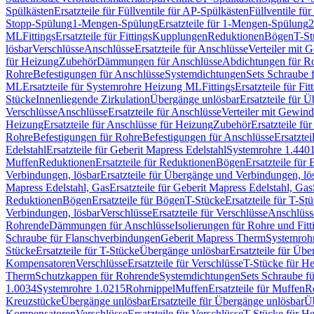
Spülkästen
Ersatzteile für Füllventile für AP-Spülkästen
Füllventile fü
Stopp-Spülung
1-Mengen-Spülung
Ersatzteile für 1-Mengen-Spülung
2
ML
Fittings
Ersatzteile für Fittings
Kupplungen
Reduktionen
Bögen
T-St
lösbar
Verschlüsse
Anschlüsse
Ersatzteile für Anschlüsse
Verteiler mit 
für Heizung
Zubehör
Dämmungen für Anschlüsse
Abdichtungen für Ro
Rohre
Befestigungen für Anschlüsse
Systemdichtungen
Sets Schraube 
ML
Ersatzteile für Systemrohre Heizung ML
Fittings
Ersatzteile für Fit
Stücke
Innenliegende Zirkulation
Übergänge unlösbar
Ersatzteile für 
Verschlüsse
Anschlüsse
Ersatzteile für Anschlüsse
Verteiler mit Gewin
Heizung
Ersatzteile für Anschlüsse für Heizung
Zubehör
Ersatzteile fü
Rohre
Befestigungen für Rohre
Befestigungen für Anschlüsse
Ersatzte
Edelstahl
Ersatzteile für Geberit Mapress Edelstahl
Systemrohre 1.440
Muffen
Reduktionen
Ersatzteile für Reduktionen
Bögen
Ersatzteile für
Verbindungen, lösbar
Ersatzteile für Übergänge und Verbindungen, lö
Mapress Edelstahl, Gas
Ersatzteile für Geberit Mapress Edelstahl, Gas
Reduktionen
Bögen
Ersatzteile für Bögen
T-Stücke
Ersatzteile für T-St
Verbindungen, lösbar
Verschlüsse
Ersatzteile für Verschlüsse
Anschlüss
Rohrende
Dämmungen für Anschlüsse
Isolierungen für Rohre und Fitt
Schraube für Flanschverbindungen
Geberit Mapress Therm
Systemroh
Stücke
Ersatzteile für T-Stücke
Übergänge unlösbar
Ersatzteile für Üb
Kompensatoren
Verschlüsse
Ersatzteile für Verschlüsse
T-Stücke für H
Therm
Schutzkappen für Rohrende
Systemdichtungen
Sets Schraube f
1.0034
Systemrohre 1.0215
Rohrnippel
Muffen
Ersatzteile für Muffen
R
Kreuzstücke
Übergänge unlösbar
Ersatzteile für Übergänge unlösbar
Üb
Kompensatoren
Verschlüsse
Ersatzteile für Verschlüsse
T-Stücke für H