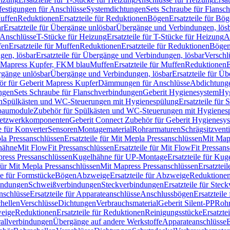
festigungen für Anschlüsse
Systemdichtungen
Sets Schraube für Flansc
Muffen
Reduktionen
Ersatzteile für Reduktionen
Bögen
Ersatzteile für Bö
r
Ersatzteile für Übergänge unlösbar
Übergänge und Verbindungen, lös
r Anschlüsse
T-Stücke für Heizung
Ersatzteile für T-Stücke für Heizung
A
fen
Ersatzteile für Muffen
Reduktionen
Ersatzteile für Reduktionen
Böge
gen, lösbar
Ersatzteile für Übergänge und Verbindungen, lösbar
Verschl
it Mapress Kupfer, FKM blau
Muffen
Ersatzteile für Muffen
Reduktionen
E
ergänge unlösbar
Übergänge und Verbindungen, lösbar
Ersatzteile für Ü
hör für Geberit Mapress Kupfer
Dämmungen für Anschlüsse
Abdichtunge
ngen
Sets Schraube für Flanschverbindungen
Geberit Hygienesystem
Hyg
n
Spülkästen und WC-Steuerungen mit Hygienespülung
Ersatzteile fü
nbaumodule
Zubehör für Spülkästen und WC-Steuerungen mit Hygienes
etzwerkkomponenten
Geberit Connect Zubehör für Geberit Hygienesy
e für Konverter
Sensoren
Montagematerial
Rohrarmaturen
Schrägsitzventi
la Pressanschlüssen
Ersatzteile für Mit Mepla Pressanschlüssen
Mit Map
lhähne
Mit FlowFit Pressanschlüssen
Ersatzteile für Mit FlowFit Pressan
press Pressanschlüssen
Kugelhähne für UP-Montage
Ersatzteile für Ku
 für Mit Mepla Pressanschlüssen
Mit Mapress Pressanschlüssen
Ersatztei
le für Formstücke
Bögen
Abzweige
Ersatzteile für Abzweige
Reduktione
bindungen
Schweißverbindungen
Steckverbindungen
Ersatzteile für Ste
nschlüsse
Ersatzteile für Apparateanschlüsse
Anschlussbögen
Ersatzteil
hellen
Verschlüsse
Dichtungen
Verbrauchsmaterial
Geberit Silent-PP
Roh
weige
Reduktionen
Ersatzteile für Reduktionen
Reinigungsstücke
Ersatzte
allverbindungen
Übergänge auf andere Werkstoffe
Apparateanschlüsse
E