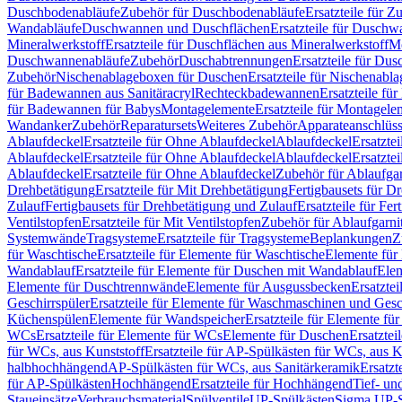
Duschbodenabläufe
Zubehör für Duschbodenabläufe
Ersatzteile für 
Wandabläufe
Duschwannen und Duschflächen
Ersatzteile für Dusch
Mineralwerkstoff
Ersatzteile für Duschflächen aus Mineralwerkstoff
Mo
Duschwannenabläufe
Zubehör
Duschabtrennungen
Ersatzteile für Du
Zubehör
Nischenablageboxen für Duschen
Ersatzteile für Nischenab
für Badewannen aus Sanitäracryl
Rechteckbadewannen
Ersatzteile f
für Badewannen für Babys
Montagelemente
Ersatzteile für Montagele
Wandanker
Zubehör
Reparatursets
Weiteres Zubehör
Apparateanschlüs
Ablaufdeckel
Ersatzteile für Ohne Ablaufdeckel
Ablaufdeckel
Ersatzte
Ablaufdeckel
Ersatzteile für Ohne Ablaufdeckel
Ablaufdeckel
Ersatzte
Ablaufdeckel
Ersatzteile für Ohne Ablaufdeckel
Zubehör für Ablaufga
Drehbetätigung
Ersatzteile für Mit Drehbetätigung
Fertigbausets für D
Zulauf
Fertigbausets für Drehbetätigung und Zulauf
Ersatzteile für Fe
Ventilstopfen
Ersatzteile für Mit Ventilstopfen
Zubehör für Ablaufgarn
Systemwände
Tragsysteme
Ersatzteile für Tragsysteme
Beplankungen
Z
für Waschtische
Ersatzteile für Elemente für Waschtische
Elemente für 
Wandablauf
Ersatzteile für Elemente für Duschen mit Wandablauf
Ele
Elemente für Duschtrennwände
Elemente für Ausgussbecken
Ersatzte
Geschirrspüler
Ersatzteile für Elemente für Waschmaschinen und Gesc
Küchenspülen
Elemente für Wandspeicher
Ersatzteile für Elemente fü
WCs
Ersatzteile für Elemente für WCs
Elemente für Duschen
Ersatztei
für WCs, aus Kunststoff
Ersatzteile für AP-Spülkästen für WCs, aus K
halbhochhängend
AP-Spülkästen für WCs, aus Sanitärkeramik
Ersatzt
für AP-Spülkästen
Hochhängend
Ersatzteile für Hochhängend
Tief- u
Staueinsätze
Verbrauchsmaterial
Spülventile
UP-Spülkästen
Sigma UP-S