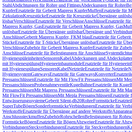
Stahl
Abdichtungen für Rohre und Fittings
Abdeckungen für Rohre
Be
Kupfer
Ersatzteile für Geberit Mapress Kupfer
Muffen
Ersatzteile für 
Zirkulation
Kreuzstücke
Ersatzteile für Kreuzstücke
Übergänge unlösba
lösbar
Verschlüsse
Ersatzteile für Verschlüsse
Anschlüsse
Ersatzteile fü
Mapress Kupfer, Gas
Ersatzteile für Geberit Mapress Kupfer, Gas
Muf
unlösbar
Ersatzteile für Übergänge unlösbar
Übergänge und Verbindun
Anschlüsse
Geberit Mapress Kupfer, FKM blau
Ersatzteile für Geber
Stücke
Ersatzteile für T-Stücke
Übergänge unlösbar
Ersatzteile für Üb
Verschlüsse
Zubehör für Geberit Mapress Kupfer
Ersatzteile für Zube
Anschlüsse
Ersatzteile für Befestigungen für Anschlüsse
Systemdichtu
Hygienespüleinheiten
Sensoren
Kabel
Abdeckungen und Abdeckplatte
mit Hygienespülung
Hygieneeinbaumodule
Ersatzteile für Hygieneei
mit Hygienespülung
Sensoren
Kabel
Netzteile
Ersatzteile für Netzteile
N
Hygienesystem
Gateways
Ersatzteile für Gateways
Konverter
Ersatzteil
Pressanschlüssen
Ersatzteile für Mit FlowFit Pressanschlüssen
Mit Mep
Pressanschlüssen
Probenahmeventile
Kugelhähne
Ersatzteile für Kuge
Pressanschlüssen
Mit Mapress Pressanschlüssen
Ersatzteile für Mit Ma
Mit FlowFit Pressanschlüssen
Mit Mepla Pressanschlüssen
Ersatzteile
Entwässerungssysteme
Geberit Silent-db20
Rohre
Formstücke
Ersatztei
SuperTube
Bögen
Sonderformstücke
Verbindungen
Ersatzteile für Ver
Werkstoffe
Ersatzteile für Übergänge auf andere Werkstoffe
Apparatea
Anschlusssteckmuffen
Zubehör
Rohrschellen
Befestigungen für Rohrsc
Formstücke
Bögen
Ersatzteile für Bögen
Abzweige
Ersatzteile für Abz
Verbindungen
Steckverbindungen
Ersatzteile für Steckverbindungen
Kr