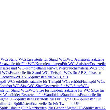
nd-WCs
Stand-WCs
Ersatzteile für Stand-WCs
WC-Aufsätze
Ersatzteile
Ersatzteile für Für WC-Komplettanlagen
Für WC-Aufsätze
Ersatzteile
fsätze und WC-Komplettanlagen
WCs
Verbrauchsmaterial
WCs und
d-WCs
Ersatzteile für Stand-WCs
Tiefspül-WCs für AP-Spülkasten
r Flachspül-WCs
AP-Spülkästen für WCs, aus
fspül-WCs erhöht
Ersatzteile für Tiefspül-WCs erhöht
Flachspül-WCs
r Comfort WC-Sitze
WC-Sitze
Ersatzteile für WC-Sitze
WC-
eile für Stand-WCs
WC-Sitze für Kinder
Ersatzteile für WC-Sitze für
ts
Wandbidets
Ersatzteile für Wandbidets
Standbidets
Ersatzteile für
Sigma UP-Spülkästen
Ersatzteile für Für Sigma UP-Spülkästen
Für
line UP-Spülkästen
Ersatzteile für Für Twinline UP-
 Spülauslösung
Für Netzbetrieb, für Geberit Sigma UP-Spülkästen 12