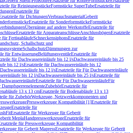
ial
Geberit Silent-Pro
Rohre
Ersatzteile für Rohre
Formstücke
Ersatzteile
zteile für Reinigungsstücke
Formstücke SuperTube
Ersatzteile für
ndungen
Ersatzteile für
Ersatzteile für Dichtungen
Verbrauchsmaterial
Geberit
nderformstücke
Ersatzteile für Sonderformstücke
Formstücke
ckverbindungen
Übergänge auf andere Werkstoffe
Ersatzteile für
schlüsse
Ersatzteile für Apparateanschlüsse
Anschlussbögen
Ersatzteile
e für Fertigabläufe
Schneckensiphons
Ersatzteile für
andschutz, Schallschutz und
rungssysteme
Schallschutz
Dämmungen zur
ile für Entwässerung
Belüftungsventile
Ersatzteile für
tzteile für Dachwassereinläufe bis 12 l/s
Dachwassereinläufe bis 25
fe bis 12 l/s
Ersatzteile für Dachwassereinläufe bis 12
Dachwassereinläufe bis 12 l/s
Ersatzteile für Für Dachwassereinläufe
ereinläufe bis 12 l/s
Dachwassereinläufe bis 25 l/s
Ersatzteile für
Dachwassereinläufe
Ersatzteile für Für Dachwassereinläufe
Für
für Dampfsperrenelemente
Zubehör
Ersatzteile für
nabläufe 13 x 13 cm
Ersatzteile für Bodenabläufe 13 x 13
teile für Zubehör
Werkzeuge, Netzwerkkomponenten und
presswerkzeuge
Presswerkzeuge Kompatibilität [1]
Ersatzteile für
kzeuge
Ersatzteile für
ushFit
Ersatzteile für Werkzeuge für Geberit
Geberit Mepla
Handpresswerkzeuge
Ersatzteile für
rsatzteile für Presswerkzeuge Kompatibilität
rkzeuge für Geberit Mapress
Ersatzteile für Werkzeuge für Geberit