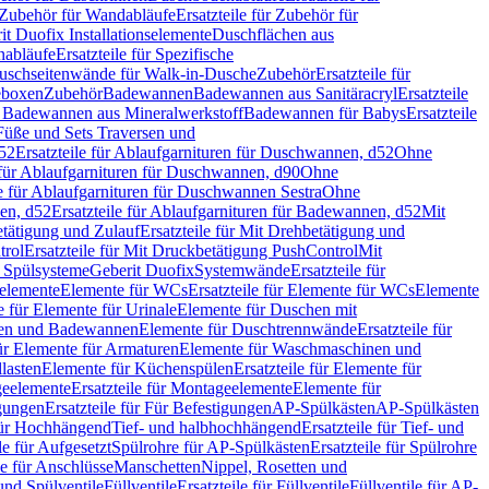
Zubehör für Wandabläufe
Ersatzteile für Zubehör für
t Duofix Installationselemente
Duschflächen aus
nabläufe
Ersatzteile für Spezifische
 Duschseitenwände für Walk-in-Dusche
Zubehör
Ersatzteile für
geboxen
Zubehör
Badewannen
Badewannen aus Sanitäracryl
Ersatzteile
ür Badewannen aus Mineralwerkstoff
Badewannen für Babys
Ersatzteile
s Füße und Sets Traversen und
d52
Ersatzteile für Ablaufgarnituren für Duschwannen, d52
Ohne
e für Ablaufgarnituren für Duschwannen, d90
Ohne
le für Ablaufgarnituren für Duschwannen Sestra
Ohne
en, d52
Ersatzteile für Ablaufgarnituren für Badewannen, d52
Mit
tätigung und Zulauf
Ersatzteile für Mit Drehbetätigung und
trol
Ersatzteile für Mit Druckbetätigung PushControl
Mit
d Spülsysteme
Geberit Duofix
Systemwände
Ersatzteile für
eelemente
Elemente für WCs
Ersatzteile für Elemente für WCs
Elemente
le für Elemente für Urinale
Elemente für Duschen mit
chen und Badewannen
Elemente für Duschtrennwände
Ersatzteile für
für Elemente für Armaturen
Elemente für Waschmaschinen und
llasten
Elemente für Küchenspülen
Ersatzteile für Elemente für
eelemente
Ersatzteile für Montageelemente
Elemente für
gungen
Ersatzteile für Für Befestigungen
AP-Spülkästen
AP-Spülkästen
 für Hochhängend
Tief- und halbhochhängend
Ersatzteile für Tief- und
le für Aufgesetzt
Spülrohre für AP-Spülkästen
Ersatzteile für Spülrohre
le für Anschlüsse
Manschetten
Nippel, Rosetten und
und Spülventile
Füllventile
Ersatzteile für Füllventile
Füllventile für AP-