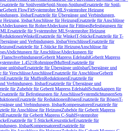
Ersatzteile für Spülventile
Spül-Stopp-Spülung
Ersatzteile für Spül-
me
Geberit FlowFit
Systemrohre ML
Systemrohre Heizung
indungen, lösbar
Ersatzteile für Übergänge und Verbindungen,
r Heizung, lösbar
Anschlüsse für Heizung
Ersatzteile für Anschlüsse
s
Abdeckungen für Rohre
Abdeckung für Fittings
Befestigungen für
e ML
Ersatzteile für Systemrohre ML
Systemrohre Heizung
r Reduktionen
Winkel
Ersatzteile für Winkel
T-Stücke
Ersatzteile für T-
r Übergänge und Verbindungen, lösbar
Verschlüsse
Ersatzteile für
Heizung
Ersatzteile für T-Stücke für Heizung
Anschlüsse für
ngs
Abdichtungen für Anschlüsse
Abdeckungen für
r Flanschverbindungen
Geberit Mapress Edelstahl
Geberit Mapress
 Systemrohre 1.4521
Rohrnippel
Muffen
Ersatzteile für
nge unlösbar
Ersatzteile für Übergänge unlösbar
Übergänge und
le für Verschlüsse
Anschlüsse
Ersatzteile für Anschlüsse
Geberit
en
Ersatzteile für Muffen
Reduktionen
Ersatzteile für
nd Verbindungen, lösbar
Ersatzteile für Übergänge und
zteile für Zubehör für Geberit Mapress Edelstahl
Schutzkappen für
Ersatzteile für Befestigungen für Anschlüsse
Systemdichtungen
Sets
duktionen
Ersatzteile für Reduktionen
Bögen
Ersatzteile für Bögen
T-
bergänge und Verbindungen, lösbar
Kompensatoren
Ersatzteile für
zteile für Anschlüsse für Heizung
Zubehör für Geberit Mapress
hl
Ersatzteile für Geberit Mapress C-Stahl
Systemrohre
ücke
Ersatzteile für T-Stücke
Kreuzstücke
Ersatzteile für
indungen, lösbar
Kompensatoren
Ersatzteile für
zteile für Anschlüsse für Heizung
Zubehör für Geberit Mapress C-