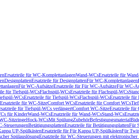
en
Ersatzteile für WC-Komplettanlagen
Wand-WCs
Ersatzteile für Wa
ken
Designplatten
Ersatzteile für Designplatten
Für WC-Komplettanlagen
tanlagen
Für WC-Aufsätze
Ersatzteile für Für WC-Aufsätze
Für WC-Au
eile für Tiefspül-WCs
Flachspül-WCs
Ersatzteile für Flachspül-WCs
Stan
iefspül-WCs
Ersatzteile für Tiefspül-WCs
Flachspül-WCs
Ersatzteile fü
Ersatzteile für WC-Sitze
Comfort WCs
Ersatzteile für Comfort WCs
Tie
rsatzteile für Tiefspül-WCs verlängert
Comfort WC-Sitze
Ersatzteile fü
WCs für Kinder
Wand-WCs
Ersatzteile für Wand-WCs
Stand-WCs
Ersatzt
r WC-Sitzringe
Hock-WCs
Mit Spülung
Zubehör
Befestigungsmaterial
Bide
C-Steuerungen
Betätigungsplatten
Ersatzteile für Betätigungsplatten
Für 
Kappa UP-Spülkästen
Ersatzteile für Für Kappa UP-Spülkästen
Für Twin
scher Spülauslösung
Ersatzteile für WC-Steuerungen mit elektronischer