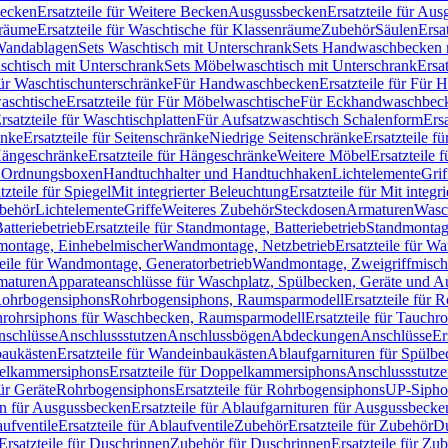
Becken
Ersatzteile für Weitere Becken
Ausgussbecken
Ersatzteile für Au
nräume
Ersatzteile für Waschtische für Klassenräume
Zubehör
Säulen
Ersa
andablagen
Sets Waschtisch mit Unterschrank
Sets Handwaschbecken 
aschtisch mit Unterschrank
Sets Möbelwaschtisch mit Unterschrank
Ersa
für Waschtischunterschränke
Für Handwaschbecken
Ersatzteile für Für
aschtische
Ersatzteile für Für Möbelwaschtische
Für Eckhandwaschbec
rsatzteile für Waschtischplatten
Für Aufsatzwaschtisch Schalenform
Ers
änke
Ersatzteile für Seitenschränke
Niedrige Seitenschränke
Ersatzteile f
ängeschränke
Ersatzteile für Hängeschränke
Weitere Möbel
Ersatzteile 
d Ordnungsboxen
Handtuchhalter und Handtuchhaken
Lichtelemente
Grif
tzteile für Spiegel
Mit integrierter Beleuchtung
Ersatzteile für Mit integr
behör
Lichtelemente
Griffe
Weiteres Zubehör
Steckdosen
Armaturen
Wasc
tteriebetrieb
Ersatzteile für Standmontage, Batteriebetrieb
Standmontage
dmontage, Einhebelmischer
Wandmontage, Netzbetrieb
Ersatzteile für W
teile für Wandmontage, Generatorbetrieb
Wandmontage, Zweigriffmisch
rmaturen
Apparateanschlüsse für Waschplatz, Spülbecken, Geräte und 
 Rohrbogensiphons
Rohrbogensiphons, Raumsparmodell
Ersatzteile für
rohrsiphons für Waschbecken, Raumsparmodell
Ersatzteile für Tauch
nschlüsse
Anschlussstutzen
Anschlussbögen
Abdeckungen
Anschlüsse
Er
aukästen
Ersatzteile für Wandeinbaukästen
Ablaufgarnituren für Spülb
elkammersiphons
Ersatzteile für Doppelkammersiphons
Anschlussstutz
für Geräte
Rohrbogensiphons
Ersatzteile für Rohrbogensiphons
UP-Sipho
en für Ausgussbecken
Ersatzteile für Ablaufgarnituren für Ausgussbecke
ufventile
Ersatzteile für Ablaufventile
Zubehör
Ersatzteile für Zubehör
D
Ersatzteile für Duschrinnen
Zubehör für Duschrinnen
Ersatzteile für Zu