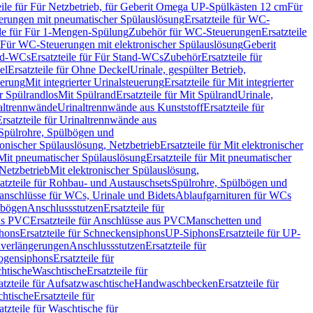
eile für Für Netzbetrieb, für Geberit Omega UP-Spülkästen 12 cm
Für
rungen mit pneumatischer Spülauslösung
Ersatzteile für WC-
ile für Für 1-Mengen-Spülung
Zubehör für WC-Steuerungen
Ersatzteile
ür Für WC-Steuerungen mit elektronischer Spülauslösung
Geberit
nd-WCs
Ersatzteile für Für Stand-WCs
Zubehör
Ersatzteile für
el
Ersatzteile für Ohne Deckel
Urinale, gespülter Betrieb,
uerung
Mit integrierter Urinalsteuerung
Ersatzteile für Mit integrierter
ür Spülrandlos
Mit Spülrand
Ersatzteile für Mit Spülrand
Urinale,
naltrennwände
Urinaltrennwände aus Kunststoff
Ersatzteile für
Ersatzteile für Urinaltrennwände aus
r Spülrohre, Spülbögen und
ronischer Spülauslösung, Netzbetrieb
Ersatzteile für Mit elektronischer
Mit pneumatischer Spülauslösung
Ersatzteile für Mit pneumatischer
 Netzbetrieb
Mit elektronischer Spülauslösung,
atzteile für Rohbau- und Austauschsets
Spülrohre, Spülbögen und
anschlüsse für WCs, Urinale und Bidets
Ablaufgarnituren für WCs
ssbögen
Anschlussstutzen
Ersatzteile für
us PVC
Ersatzteile für Anschlüsse aus PVC
Manschetten und
hons
Ersatzteile für Schneckensiphons
UP-Siphons
Ersatzteile für UP-
enverlängerungen
Anschlussstutzen
Ersatzteile für
ogensiphons
Ersatzteile für
htische
Waschtische
Ersatzteile für
atzteile für Aufsatzwaschtische
Handwaschbecken
Ersatzteile für
htische
Ersatzteile für
atzteile für Waschtische für