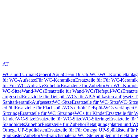
AT
WCs und Urinale
Geberit AquaClean Dusch-WCs
WC-Komplettanlag
für WC-Aufsätze
Für WC-Keramiken
Ersatzteile für Für WC-Kerami
für Für WC-Aufsätze
Zubehör
Ersatzteile für Zubehör
Für WC-Komplet
WC-Sitze
Wand-WCs
Ersatzteile für Wand-WCs
Tiefspül-WCs
Ersatzt
aufgesetzt
Ersatzteile für Tiefspül-WCs für AP-Spülkasten aufgesetzt
T
Sanitärkeramik
Aufgesetzt
WC-Sitze
Ersatzteile für WC-Sitze
WC-Sitze
erhöht
Ersatzteile für Flachspül-WCs erhöht
Tiefspül-WCs verlängert
E
Sitzringe
Ersatzteile für WC-Sitzringe
WCs für Kinder
Ersatzteile für 
Kinder
WC-Sitze
Ersatzteile für WC-Sitze
WC-Sitzringe
Ersatzteile fü
Standbidets
Zubehör
Ersatzteile für Zubehör
Betätigungsplatten und W
Omega UP-Spülkästen
Ersatzteile für Für Omega UP-Spülkästen
Für 
Spülkästen
Zubehör
Verbrauchsmaterial
WC-Steuerungen mit elektroni