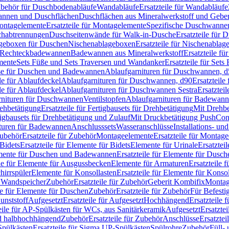
Zubehör für Duschbodenabläufe
Wandabläufe
Ersatzteile für Wandabläufe
wannen und Duschflächen
Duschflächen aus Mineralwerkstoff und Geberi
ntagelemente
Ersatzteile für Montagelemente
Spezifische Duschwanne
schabtrennungen
Duschseitenwände für Walk-in-Dusche
Ersatzteile für
lageboxen für Duschen
Nischenablageboxen
Ersatzteile für Nischenabla
ür Rechteckbadewannen
Badewannen aus Mineralwerkstoff
Ersatzteile f
mente
Sets Füße und Sets Traversen und Wandanker
Ersatzteile für Set
se für Duschen und Badewannen
Ablaufgarnituren für Duschwannen, 
ile für Ablaufdeckel
Ablaufgarnituren für Duschwannen, d90
Ersatzteil
ile für Ablaufdeckel
Ablaufgarnituren für Duschwannen Sestra
Ersatztei
rnituren für Duschwannen
Ventilstopfen
Ablaufgarnituren für Badewann
rehbetätigung
Ersatzteile für Fertigbausets für Drehbetätigung
Mit Drehbe
rtigbausets für Drehbetätigung und Zulauf
Mit Druckbetätigung PushCon
ituren für Badewannen
Anschlusssets
Wasseranschlüsse
Installations- un
ubehör
Ersatzteile für Zubehör
Montageelemente
Ersatzteile für Montag
Bidets
Ersatzteile für Elemente für Bidets
Elemente für Urinale
Ersatztei
mente für Duschen und Badewannen
Ersatzteile für Elemente für Dus
ile für Elemente für Ausgussbecken
Elemente für Armaturen
Ersatzteile 
hirrspüler
Elemente für Konsollasten
Ersatzteile für Elemente für Konso
r Wandspeicher
Zubehör
Ersatzteile für Zubehör
Geberit Kombifix
Montag
le für Elemente für Duschen
Zubehör
Ersatzteile für Zubehör
Für Befesti
unststoff
Aufgesetzt
Ersatzteile für Aufgesetzt
Hochhängend
Ersatzteile
eile für AP-Spülkästen für WCs, aus Sanitärkeramik
Aufgesetzt
Ersatztei
nd halbhochhängend
Zubehör
Ersatzteile für Zubehör
Anschlüsse
Ersatztei
pülkästen
Ersatzteile für Sigma UP-Spülkästen
Spülrohre
Zubehör
Füll- 