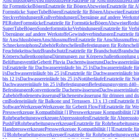
Anschlussbögen
Anschlussstutzen
Ersatzteile für Anschlussstutzen
Zub
für Formstücke
Bögen
Ersatzteile für Bögen
Abzweige
Ersatzteile für 
Formstücke SuperTube
Bögen
Ersatzteile für Bögen
Abzweige
Ersatzte
Steckverbindungen
Krallverbindungen
Übergänge auf andere Werksto
PE
Rohre
Formstücke
Ersatzteile für Formstücke
Bögen
Abzweige
Redu
SuperTube
Bögen
Sonderformstücke
Verbindungen
Ersatzteile für Ver
Übergänge auf andere Werkstoffe
Gewindeverbindungen
Ersatzteile 
für Anschlussbögen
Anschlussmuffen
Ersatzteile für Anschlussmuffen
Schneckensiphons
Zubehör
Rohrschellen
Befestigungen für Rohrschel
Feuchtigkeitsschutz
Brandschutz
Ersatzteile für Brandschutz
Brandschu
Körperschallentkopplung
Dämmungen zur Körperschallentkopplung 
Belüftungsventile
Geberit Pluvia Dachentwässerung
Dachwassereinläu
l/s
Ersatzteile für Dachwassereinläufe bis 25 l/s
Dachwassereinläufe fü
l/s
Dachwassereinläufe bis 25 l/s
Ersatzteile für Dachwassereinläufe bis
bis 12 l/s
Dachwassereinläufe bis 25 l/s
Notüberläufe
Ersatzteile für No
Dachwassereinläufe bis 25 l/s
Befestigungen
Befestigungssystem d40
Befestigungen
Konventionelle Dachentwässerung
Dachwassereinläufe
Zubehör
Bodenentwässerung
Flächenentwässerung für drinnen und d
cm
Bodeneinläufe für Balkone und Terrassen, 13 x 13 cm
Ersatzteile 
Software
Werkzeuge
Werkzeuge für Geberit FlowFit
Ersatzteile für W
Presswerkzeuge Kompatibilität [1]
Presswerkzeuge Kompatibilität [2]
Rohrbearbeitungswerkzeuge
Abpressstopfen
Ersatzteile für Abpressst
PushFit
Rohrbearbeitungswerkzeuge
Ersatzteile für Rohrbearbeitung
Handpresswerkzeuge
Presswerkzeuge Kompatibilität [1]
Ersatzteile f
[2]
Rohrbearbeitungswerkzeuge
Ersatzteile für Rohrbearbeitungswerk