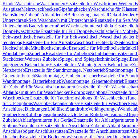
Kinder
Waschtische
Waschrinnen
Ersatzteile für Waschrinnen
Weitere 
Ausgüsse
Mehrzweckbecken
Gipsfangbecken
Waschtische für Klasse
Halbsäulen
Zubehör
Ablaufdeckel
Befestigungsmaterial
Dekorblenden
W
Unterschrank
Sets Waschtisch mit Unterschrank
Ersatzteile für Sets W
Unterschrank
Badezimmermöbel
Waschtischunterschränke
Ersatzteile 
Doppelwaschtische
Ersatzteile für Für Doppelwaschtische
Für Möbelw
Eckwaschtische
Ersatzteile für Für Eckwaschtische
Waschtischplatten
E
rechteckig
Ersatzteile für Für Aufsatzwaschtisch rechteckig
Seitenschr
Hochschränke
Mittelhochschränke
Ersatzteile für Mittelhochschränke
H
Wandablagen
Zubehör
Ersatzteile für Zubehör
Schubladeneinsätze un
Steckdosen
Weiteres Zubehör
Spiegel und Spiegelschränke
Spiegel
Ersa
integrierter Beleuchtung
Ersatzteile für Mit integrierter Beleuchtung
Zu
Netzbetrieb
Ersatzteile für Standmontage, Netzbetrieb
Standmontage, Ba
Generatorbetrieb
Standmontage, Einhebelmischer
Ersatzteile für Stan
Wandmontage, Batteriebetrieb
Wandmontage, Generatorbetrieb
Ersatz
für Zubehör
Für Waschtischarmaturen
Ersatzteile für Für Waschtischa
Ablaufgarnituren für Waschbecken
Rohrbogensiphons
Ersatzteile für
Waschbecken
Ersatzteile für Tauchrohrsiphons für Waschbecken
Tauch
für UP-Siphons
Waschbeckenanschlüsse
Ersatzteile für Waschbeckena
Anschlüsse
Dichtungen
Löthülsen
Standrohre
Verlängerungen
Wandeinb
Spülbecken
Rohrbogensiphons
Ersatzteile für Rohrbogensiphons
Dopp
Zubehör
Ablaufgarnituren für Geräte
Ersatzteile für Ablaufgarnituren 
Siphons
Anschlüsse
Ersatzteile für Anschlüsse
Zubehör
Ablaufgarnitur
Anschlussbögen
Anschlussstutzen
Ersatzteile für Anschlussstutzen
Abla
Duschen
Ersatzteile für Bodenentwässerung für Duschen
Duschrinnen