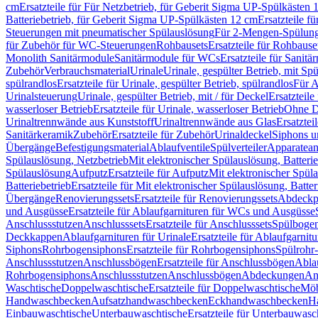
cm
Ersatzteile für Für Netzbetrieb, für Geberit Sigma UP-Spülkästen 
Batteriebetrieb, für Geberit Sigma UP-Spülkästen 12 cm
Ersatzteile f
Steuerungen mit pneumatischer Spülauslösung
Für 2-Mengen-Spülun
für Zubehör für WC-Steuerungen
Rohbausets
Ersatzteile für Rohbause
Monolith Sanitärmodule
Sanitärmodule für WCs
Ersatzteile für Sanit
Zubehör
Verbrauchsmaterial
Urinale
Urinale, gespülter Betrieb, mit Sp
spülrandlos
Ersatzteile für Urinale, gespülter Betrieb, spülrandlos
Für A
Urinalsteuerung
Urinale, gespülter Betrieb, mit / für Deckel
Ersatzteile
wasserloser Betrieb
Ersatzteile für Urinale, wasserloser Betrieb
Ohne D
Urinaltrennwände aus Kunststoff
Urinaltrennwände aus Glas
Ersatztei
Sanitärkeramik
Zubehör
Ersatzteile für Zubehör
Urinaldeckel
Siphons u
Übergänge
Befestigungsmaterial
Ablaufventile
Spülverteiler
Apparatean
Spülauslösung, Netzbetrieb
Mit elektronischer Spülauslösung, Batterie
Spülauslösung
Aufputz
Ersatzteile für Aufputz
Mit elektronischer Spül
Batteriebetrieb
Ersatzteile für Mit elektronischer Spülauslösung, Batter
Übergänge
Renovierungssets
Ersatzteile für Renovierungssets
Abdeckpl
und Ausgüsse
Ersatzteile für Ablaufgarnituren für WCs und Ausgüsse
Anschlussstutzen
Anschlusssets
Ersatzteile für Anschlusssets
Spülbogen
Deckkappen
Ablaufgarnituren für Urinale
Ersatzteile für Ablaufgarnitu
Siphons
Rohrbogensiphons
Ersatzteile für Rohrbogensiphons
Spülrohr
Anschlussstutzen
Anschlussbögen
Ersatzteile für Anschlussbögen
Ablau
Rohrbogensiphons
Anschlussstutzen
Anschlussbögen
Abdeckungen
An
Waschtische
Doppelwaschtische
Ersatzteile für Doppelwaschtische
Möb
Handwaschbecken
Aufsatzhandwaschbecken
Eckhandwaschbecken
H
Einbauwaschtische
Unterbauwaschtische
Ersatzteile für Unterbauwasc