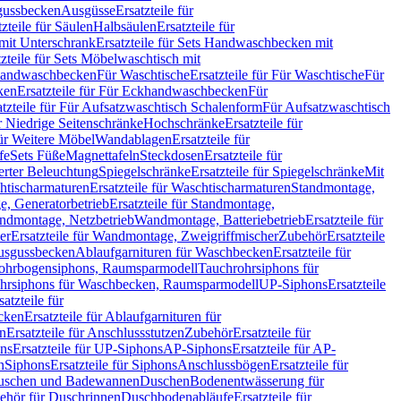
sgussbecken
Ausgüsse
Ersatzteile für
tzteile für Säulen
Halbsäulen
Ersatzteile für
mit Unterschrank
Ersatzteile für Sets Handwaschbecken mit
tzteile für Sets Möbelwaschtisch mit
 Handwaschbecken
Für Waschtische
Ersatzteile für Für Waschtische
Für
ken
Ersatzteile für Für Eckhandwaschbecken
Für
atzteile für Für Aufsatzwaschtisch Schalenform
Für Aufsatzwaschtisch
ür Niedrige Seitenschränke
Hochschränke
Ersatzteile für
für Weitere Möbel
Wandablagen
Ersatzteile für
fe
Sets Füße
Magnettafeln
Steckdosen
Ersatzteile für
ierter Beleuchtung
Spiegelschränke
Ersatzteile für Spiegelschränke
Mit
htischarmaturen
Ersatzteile für Waschtischarmaturen
Standmontage,
, Generatorbetrieb
Ersatzteile für Standmontage,
andmontage, Netzbetrieb
Wandmontage, Batteriebetrieb
Ersatzteile für
er
Ersatzteile für Wandmontage, Zweigriffmischer
Zubehör
Ersatzteile
Ausgussbecken
Ablaufgarnituren für Waschbecken
Ersatzteile für
 Rohrbogensiphons, Raumsparmodell
Tauchrohrsiphons für
rohrsiphons für Waschbecken, Raumsparmodell
UP-Siphons
Ersatzteile
satzteile für
ecken
Ersatzteile für Ablaufgarnituren für
en
Ersatzteile für Anschlussstutzen
Zubehör
Ersatzteile für
ns
Ersatzteile für UP-Siphons
AP-Siphons
Ersatzteile für AP-
n
Siphons
Ersatzteile für Siphons
Anschlussbögen
Ersatzteile für
uschen und Badewannen
Duschen
Bodenentwässerung für
behör für Duschrinnen
Duschbodenabläufe
Ersatzteile für