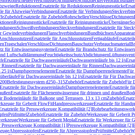
ehör
Rohrschellen
Verschlüsse
Dichtungen
Schutzdeckel
Verbrauchsmater
Abzweige
Reduktionen
Ersatzteile für Reduktionen
Reinigungsstücke
Ersat
ile für Abzweige
Verbindungen
Ersatzteile für Verbindungen
Steckverbi
ffe
Zubehör
Ersatzteile für Zubehör
Rohrschellen
Verschlüsse
Dichtungen
ktionen
Reinigungsstücke
Ersatzteile für Reinigungsstücke
Übergänge
So
bindungen
Schweißverbindungen
Steckverbindungen
Ersatzteile für Ste
für Gewindeverbindungen
Flanschverbindungen
Bundbüchsen
Apparatean
Anschlussstutzen
Ersatzteile für Anschlussstutzen
Fertigabläufe
Ersatzteil
len
Tragschalen
Verschlüsse
Dichtungen
Bauschutze
Verbrauchsmaterial
Br
tz für Entwässerungssysteme
Ersatzteile für Brandschutz für Entwässe
und Luftschalldämmung
Feuchtigkeitsschutz
Abdichtungen
Lüftungsvent
fe
Ersatzteile für Dachwassereinläufe
Dachwassereinläufe bis 12 l/s
Ersa
r Rinnen
Ersatzteile für Dachwassereinläufe für Rinnen
Dachwassereinläu
 25 l/s
Dampfsperrenelemente
Ersatzteile für Dampfsperrenelemente
Für 
tüberläufe
Für Dachwassereinläufe bis 12 l/s
Ersatzteile für Für Dachwass
–200
Befestigungssystem d250–315
Zubehör
Ersatzteile für Zubehör
Für 
Ersatzteile für Dachwassereinläufe
Dampfsperrenelemente
Ersatzteile 
raußen
Ersatzteile für Flächenentwässerung für drinnen und draußen
Bode
für Bodeneinläufe für Balkone und Terrassen, 13 x 13 cm
Zubehör
Ersatz
erkzeuge für Geberit FlowFit
Handpresswerkzeuge
Ersatzteile für Hand
Ersatzteile für Presswerkzeuge Kompatibilität [2]
Rohrbearbeitungswer
opfen
Prüfmittel
Zubehör
Ersatzteile für Zubehör
Werkzeuge für Geberit P
swerkzeuge
Werkzeuge für Geberit Mepla
Ersatzteile für Werkzeuge für 
ür Presswerkzeuge Kompatibilität [1]
Presswerkzeuge Kompatibilität [2]
E
zeuge
Abpressstopfen
Ersatzteile für Abpressstopfen
Prüfmittel
Zubehör
We