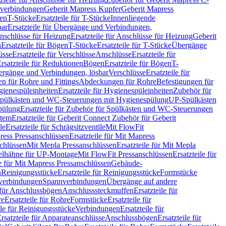
hverbindungen
Geberit Mapress Kupfer
Geberit Mapress
gen
T-Stücke
Ersatzteile für T-Stücke
Innenliegende
bar
Ersatzteile für Übergänge und Verbindungen,
nschlüsse für Heizung
Ersatzteile für Anschlüsse für Heizung
Geberit
n
Ersatzteile für Bögen
T-Stücke
Ersatzteile für T-Stücke
Übergänge
üsse
Ersatzteile für Verschlüsse
Anschlüsse
Ersatzteile für
rsatzteile für Reduktionen
Bögen
Ersatzteile für Bögen
T-
bergänge und Verbindungen, lösbar
Verschlüsse
Ersatzteile für
n für Rohre und Fittings
Abdeckungen für Rohre
Befestigungen für
ienespüleinheiten
Ersatzteile für Hygienespüleinheiten
Zubehör für
r Spülkästen und WC-Steuerungen mit Hygienespülung
UP-Spülkästen
pülung
Ersatzteile für Zubehör für Spülkästen und WC-Steuerungen
stem
Ersatzteile für Geberit Connect Zubehör für Geberit
le
Ersatzteile für Schrägsitzventile
Mit FlowFit
ress Pressanschlüssen
Ersatzteile für Mit Mapress
schlüssen
Mit Mepla Pressanschlüssen
Ersatzteile für Mit Mepla
gelhähne für UP-Montage
Mit FlowFit Pressanschlüssen
Ersatzteile für
le für Mit Mapress Pressanschlüssen
Gebäude-
n
Reinigungsstücke
Ersatzteile für Reinigungsstücke
Formstücke
ckverbindungen
Spannverbindungen
Übergänge auf andere
e für Anschlussbögen
Anschlusssteckmuffen
Ersatzteile für
re
Ersatzteile für Rohre
Formstücke
Ersatzteile für
ile für Reinigungsstücke
Verbindungen
Ersatzteile für
rsatzteile für Apparateanschlüsse
Anschlussbögen
Ersatzteile für