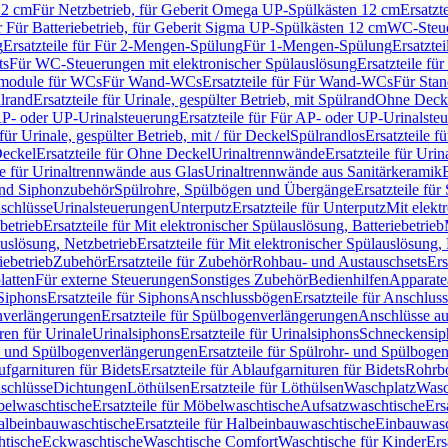
12 cm
Für Netzbetrieb, für Geberit Omega UP-Spülkästen 12 cm
Ersatzt
ür Für Batteriebetrieb, für Geberit Sigma UP-Spülkästen 12 cm
WC-Steue
g
Ersatzteile für Für 2-Mengen-Spülung
Für 1-Mengen-Spülung
Ersatzte
ts
Für WC-Steuerungen mit elektronischer Spülauslösung
Ersatzteile f
ärmodule für WCs
Für Wand-WCs
Ersatzteile für Für Wand-WCs
Für Sta
ülrand
Ersatzteile für Urinale, gespülter Betrieb, mit Spülrand
Ohne Deck
P- oder UP-Urinalsteuerung
Ersatzteile für Für AP- oder UP-Urinalste
 für Urinale, gespülter Betrieb, mit / für Deckel
Spülrandlos
Ersatzteile f
eckel
Ersatzteile für Ohne Deckel
Urinaltrennwände
Ersatzteile für Uri
le für Urinaltrennwände aus Glas
Urinaltrennwände aus Sanitärkeramik
nd Siphonzubehör
Spülrohre, Spülbögen und Übergänge
Ersatzteile fü
schlüsse
Urinalsteuerungen
Unterputz
Ersatzteile für Unterputz
Mit elekt
betrieb
Ersatzteile für Mit elektronischer Spülauslösung, Batteriebetrieb
auslösung, Netzbetrieb
Ersatzteile für Mit elektronischer Spülauslösung,
iebetrieb
Zubehör
Ersatzteile für Zubehör
Rohbau- und Austauschsets
Ers
atten
Für externe Steuerungen
Sonstiges Zubehör
Bedienhilfen
Apparate
Siphons
Ersatzteile für Siphons
Anschlussbögen
Ersatzteile für Anschlu
verlängerungen
Ersatzteile für Spülbogenverlängerungen
Anschlüsse a
ren für Urinale
Urinalsiphons
Ersatzteile für Urinalsiphons
Schneckensip
- und Spülbogenverlängerungen
Ersatzteile für Spülrohr- und Spülbog
fgarnituren für Bidets
Ersatzteile für Ablaufgarnituren für Bidets
Rohrb
schlüsse
Dichtungen
Löthülsen
Ersatzteile für Löthülsen
Waschplatz
Wasc
elwaschtische
Ersatzteile für Möbelwaschtische
Aufsatzwaschtische
Ers
albeinbauwaschtische
Ersatzteile für Halbeinbauwaschtische
Einbauwasc
htische
Eckwaschtische
Waschtische Comfort
Waschtische für Kinder
Ers