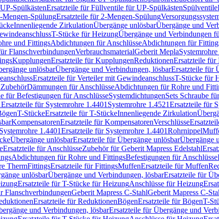
r UP-Spülkästen
Ersatzteile für Füllventile für UP-Spülkästen
Spülventile
-Mengen-Spülung
Ersatzteile für 2-Mengen-Spülung
Versorgungssyste
ücke
Innenliegende Zirkulation
Übergänge unlösbar
Übergänge und Verb
Gewindeanschluss
T-Stücke für Heizung
Übergänge und Verbindungen fü
hre und Fittings
Abdichtungen für Anschlüsse
Abdichtungen für Fitting
für Flanschverbindungen
Verbrauchsmaterial
Geberit Mepla
Systemrohr
tings
Kupplungen
Ersatzteile für Kupplungen
Reduktionen
Ersatzteile fü
Übergänge unlösbar
Übergänge und Verbindungen, lösbar
Ersatzteile fü
deanschluss
Ersatzteile für Verteiler mit Gewindeanschluss
T-Stücke für 
r Zubehör
Dämmungen für Anschlüsse
Abdichtungen für Rohre und Fitti
ile für Befestigungen für Anschlüsse
Systemdichtungen
Sets Schraube fü
1
Ersatzteile für Systemrohre 1.4401
Systemrohre 1.4521
Ersatzteile für
 Bögen
T-Stücke
Ersatzteile für T-Stücke
Innenliegende Zirkulation
Übergä
sbar
Kompensatoren
Ersatzteile für Kompensatoren
Verschlüsse
Ersatztei
Systemrohre 1.4401
Ersatzteile für Systemrohre 1.4401
Rohrnippel
Muff
ücke
Übergänge unlösbar
Ersatzteile für Übergänge unlösbar
Übergänge u
e
Ersatzteile für Anschlüsse
Zubehör für Geberit Mapress Edelstahl
Ersat
ings
Abdichtungen für Rohre und Fittings
Befestigungen für Anschlüsse
re Therm
Fittings
Ersatzteile für Fittings
Muffen
Ersatzteile für Muffen
Re
ergänge unlösbar
Übergänge und Verbindungen, lösbar
Ersatzteile für Ü
eizung
Ersatzteile für T-Stücke für Heizung
Anschlüsse für Heizung
Ersat
ür Flanschverbindungen
Geberit Mapress C-Stahl
Geberit Mapress C-Sta
eduktionen
Ersatzteile für Reduktionen
Bögen
Ersatzteile für Bögen
T-St
ergänge und Verbindungen, lösbar
Ersatzteile für Übergänge und Verb
eizung
Ersatzteile für T-Stücke für Heizung
Anschlüsse für Heizung
Ersat