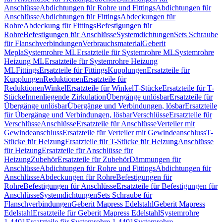
Anschlüsse
Abdichtungen für Rohre und Fittings
Abdichtungen für
Anschlüsse
Abdichtungen für Fittings
Abdeckungen für
Rohre
Abdeckung für Fittings
Befestigungen für
Rohre
Befestigungen für Anschlüsse
Systemdichtungen
Sets Schraube
für Flanschverbindungen
Verbrauchsmaterial
Geberit
Mepla
Systemrohre ML
Ersatzteile für Systemrohre ML
Systemrohre
Heizung ML
Ersatzteile für Systemrohre Heizung
ML
Fittings
Ersatzteile für Fittings
Kupplungen
Ersatzteile für
Kupplungen
Reduktionen
Ersatzteile für
Reduktionen
Winkel
Ersatzteile für Winkel
T-Stücke
Ersatzteile für T-
Stücke
Innenliegende Zirkulation
Übergänge unlösbar
Ersatzteile für
Übergänge unlösbar
Übergänge und Verbindungen, lösbar
Ersatzteile
für Übergänge und Verbindungen, lösbar
Verschlüsse
Ersatzteile für
Verschlüsse
Anschlüsse
Ersatzteile für Anschlüsse
Verteiler mit
Gewindeanschluss
Ersatzteile für Verteiler mit Gewindeanschluss
T-
Stücke für Heizung
Ersatzteile für T-Stücke für Heizung
Anschlüsse
für Heizung
Ersatzteile für Anschlüsse für
Heizung
Zubehör
Ersatzteile für Zubehör
Dämmungen für
Anschlüsse
Abdichtungen für Rohre und Fittings
Abdichtungen für
Anschlüsse
Abdeckungen für Rohre
Befestigungen für
Rohre
Befestigungen für Anschlüsse
Ersatzteile für Befestigungen für
Anschlüsse
Systemdichtungen
Sets Schraube für
Flanschverbindungen
Geberit Mapress Edelstahl
Geberit Mapress
Edelstahl
Ersatzteile für Geberit Mapress Edelstahl
Systemrohre
1.4401
Ersatzteile für Systemrohre 1.4401
Systemrohre