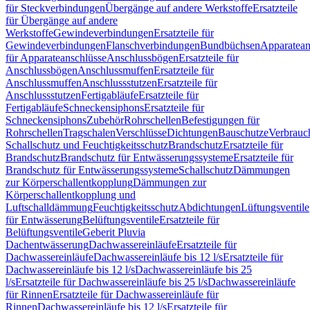
für Steckverbindungen
Übergänge auf andere Werkstoffe
Ersatzteile
für Übergänge auf andere
Werkstoffe
Gewindeverbindungen
Ersatzteile für
Gewindeverbindungen
Flanschverbindungen
Bundbüchsen
Apparatean
für Apparateanschlüsse
Anschlussbögen
Ersatzteile für
Anschlussbögen
Anschlussmuffen
Ersatzteile für
Anschlussmuffen
Anschlussstutzen
Ersatzteile für
Anschlussstutzen
Fertigabläufe
Ersatzteile für
Fertigabläufe
Schneckensiphons
Ersatzteile für
Schneckensiphons
Zubehör
Rohrschellen
Befestigungen für
Rohrschellen
Tragschalen
Verschlüsse
Dichtungen
Bauschutze
Verbrauc
Schallschutz und Feuchtigkeitsschutz
Brandschutz
Ersatzteile für
Brandschutz
Brandschutz für Entwässerungssysteme
Ersatzteile für
Brandschutz für Entwässerungssysteme
Schallschutz
Dämmungen
zur Körperschallentkopplung
Dämmungen zur
Körperschallentkopplung und
Luftschalldämmung
Feuchtigkeitsschutz
Abdichtungen
Lüftungsventile
für Entwässerung
Belüftungsventile
Ersatzteile für
Belüftungsventile
Geberit Pluvia
Dachentwässerung
Dachwassereinläufe
Ersatzteile für
Dachwassereinläufe
Dachwassereinläufe bis 12 l/s
Ersatzteile für
Dachwassereinläufe bis 12 l/s
Dachwassereinläufe bis 25
l/s
Ersatzteile für Dachwassereinläufe bis 25 l/s
Dachwassereinläufe
für Rinnen
Ersatzteile für Dachwassereinläufe für
Rinnen
Dachwassereinläufe bis 12 l/s
Ersatzteile für