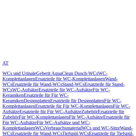
AT
WCs und Urinale
Geberit AquaClean Dusch-WCs
WC-
Komplettanlagen
Ersatzteile für WC-Komplettanlagen
Wand-
WCs
Ersatzteile für Wand-WCs
Stand-WCs
Ersatzteile für Stand-
WCs
WC-Aufsätze
Ersatzteile für WC-Aufsätze
Für WC-
Keramiken
Ersatzteile für Für WC-
Keramiken
Designplatten
Ersatzteile für Designplatten
Für WC-
Komplettanlagen
Ersatzteile für Für WC-Komplettanlagen
Für WC-
Aufsätze
Ersatzteile für Für WC-Aufsätze
Zubehör
Ersatzteile für
Zubehör
Für WC-Komplettanlagen
Für WC-Aufsätze
Ersatzteile für
Für WC-Aufsätze
Für WC-Aufsätze und WC-
Komplettanlagen
WCs
Verbrauchsmaterial
WCs und WC-Sitze
Wand-
WCs
Ersatzteile für Wand-WCs
Tiefspül-WCs
Ersatzteile für Tiefspül-