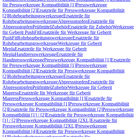
für Presswerkzeuge Kompatibilität [1]
Presswerkzeuge
Kompatibilität [2]
Ersatzteile für Presswerkzeuge Kompatibilität
[2]
Rohrbearbeitungswerkzeuge
Ersatzteile für
Rohrbearbeitungswerkzeuge
Abpressstopfen
Ersatzteile für
Abpressstopfen
Prüfmittel
Zubehör
Ersatzteile für Zubehör
Werkzeuge
für Geberit PushFit
Ersatzteile für Werkzeuge für Geberit
PushFit
Rohrbearbeitungswerkzeuge
Ersatzteile für
Rohrbearbeitungswerkzeuge
Werkzeuge für Geberit
Mepla
Ersatzteile für Werkzeuge für Geberit
Mepla
Handpresswerkzeuge
Ersatzteile für
Handpresswerkzeuge
Presswerkzeuge Kompatibilität [1]
Ersatzteile
für Presswerkzeuge Kompatibilität [1]
Presswerkzeuge
Kompatibilität [2]
Ersatzteile für Presswerkzeuge Kompatibilität
[2]
Rohrbearbeitungswerkzeuge
Ersatzteile für
Rohrbearbeitungswerkzeuge
Abpressstopfen
Ersatzteile für
Abpressstopfen
Prüfmittel
Zubehör
Werkzeuge für Geberit
Mapress
Ersatzteile für Werkzeuge für Geberit
Mapress
Presswerkzeuge Kompatibilität [1]
Ersatzteile für
Presswerkzeuge Kompatibilität [1]
Presswerkzeuge Kompatibilität
[2]
Ersatzteile für Presswerkzeuge Kompatibilität [2]
Presswerkzeuge
Kompatibilität [1] / [2]
Ersatzteile für Presswerkzeuge Kompatibilität
[1] / [2]
Presswerkzeuge Kompatibilität [2XL]
Ersatzteile für
Presswerkzeuge Kompatibilität [2XL]
Presswerkzeuge
Kompatibilität [4]
Ersatzteile für Presswerkzeuge Kompatibilität
[4]
Rohrbearbeitungswerkzeuge
Ersatzteile für