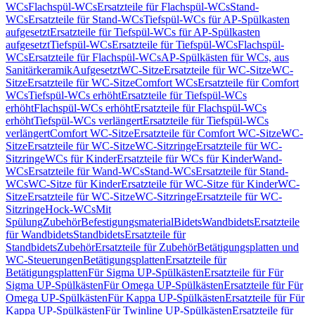
WCs
Flachspül-WCs
Ersatzteile für Flachspül-WCs
Stand-
WCs
Ersatzteile für Stand-WCs
Tiefspül-WCs für AP-Spülkasten
aufgesetzt
Ersatzteile für Tiefspül-WCs für AP-Spülkasten
aufgesetzt
Tiefspül-WCs
Ersatzteile für Tiefspül-WCs
Flachspül-
WCs
Ersatzteile für Flachspül-WCs
AP-Spülkästen für WCs, aus
Sanitärkeramik
Aufgesetzt
WC-Sitze
Ersatzteile für WC-Sitze
WC-
Sitze
Ersatzteile für WC-Sitze
Comfort WCs
Ersatzteile für Comfort
WCs
Tiefspül-WCs erhöht
Ersatzteile für Tiefspül-WCs
erhöht
Flachspül-WCs erhöht
Ersatzteile für Flachspül-WCs
erhöht
Tiefspül-WCs verlängert
Ersatzteile für Tiefspül-WCs
verlängert
Comfort WC-Sitze
Ersatzteile für Comfort WC-Sitze
WC-
Sitze
Ersatzteile für WC-Sitze
WC-Sitzringe
Ersatzteile für WC-
Sitzringe
WCs für Kinder
Ersatzteile für WCs für Kinder
Wand-
WCs
Ersatzteile für Wand-WCs
Stand-WCs
Ersatzteile für Stand-
WCs
WC-Sitze für Kinder
Ersatzteile für WC-Sitze für Kinder
WC-
Sitze
Ersatzteile für WC-Sitze
WC-Sitzringe
Ersatzteile für WC-
Sitzringe
Hock-WCs
Mit
Spülung
Zubehör
Befestigungsmaterial
Bidets
Wandbidets
Ersatzteile
für Wandbidets
Standbidets
Ersatzteile für
Standbidets
Zubehör
Ersatzteile für Zubehör
Betätigungsplatten und
WC-Steuerungen
Betätigungsplatten
Ersatzteile für
Betätigungsplatten
Für Sigma UP-Spülkästen
Ersatzteile für Für
Sigma UP-Spülkästen
Für Omega UP-Spülkästen
Ersatzteile für Für
Omega UP-Spülkästen
Für Kappa UP-Spülkästen
Ersatzteile für Für
Kappa UP-Spülkästen
Für Twinline UP-Spülkästen
Ersatzteile für