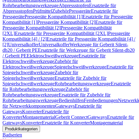
Rohrbearbeitungswerkzeuge
Abpressstopfen
Ersatzteile für
Abpressstopfen
Prüfmittel
Zubehör
Pressgeräte
Ersatzteile für
Pressgeräte
Pressgeräte Kompatibilität [1]
Ersatzteile für Pressgeräte
Kompatibilität [1]
Pressgeräte Kompatibilität [2]
Ersatzteile für
Pressgeräte Kompatibilität [2]
Pressgeräte Kompatibilität
[2XL]
Ersatzteile für Pressgeräte Kompatibilität [2XL]
Pressgeräte
Kompatibilität [4] / [2]
Ersatzteile für Pressgeräte Kompatibilität [4] /
[2]
Universalkoffer
Universalkoffer
Werkzeuge für Geberit Silent-
db20 / Geberit PE
Ersatzteile für Werkzeuge für Geberit Silent-db20
/ Geberit PE
Elektroschweißwerkzeuge
Ersatzteile für
Elektroschweißwerkzeuge
Zubehör für
Elektroschweißwerkzeuge
Spiegelschweißwerkzeuge
Ersatzteile für
Spiegelschweißwerkzeuge
Zubehör für
Spiegelschweißwerkzeuge
Ersatzteile für Zubehör für
Spiegelschweißwerkzeuge
Rohrbearbeitungswerkzeuge
Ersatzteile
für Rohrbearbeitungswerkzeuge
Zubehör für
Rohrbearbeitungswerkzeuge
Ersatzteile für Zubehör für
Rohrbearbeitungswerkzeuge
Bedienhilfen
Fernbedienungen
Netzwerk
für Netzwerkkomponenten
Gateways
Ersatzteile für
Gateways
Konverter
Ersatzteile für
Konverter
Montagematerial
Geberit Connect
Gateways
Ersatzteile für
Gateways
Konverter
Ersatzteile für Konverter
Montagematerial
Produktkategorien
Badserien