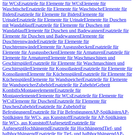
für WCs
Ersatzteile für Elemente für WCs
Elemente für
Waschtische
Ersatzteile für Elemente für Waschtische
Elemente für
Bidets
Ersatzteile für Elemente für Bidets
Elemente für
Urinale
Ersatzteile für Elemente für Urinale
Elemente für Duschen
mit Wandablauf
Ersatzteile für Elemente für Duschen mit
Wandablauf
Elemente für Duschen und Badewannen
Ersatzteile für
Elemente für Duschen und Badewannen
Elemente für
Duschtrennwände
Ersatzteile für Elemente für
Duschtrennwände
Elemente für Ausgussbecken
Ersatzteile für
Elemente für Ausgussbecken
Elemente für Armaturen
Ersatzteile für
Elemente für Armaturen
Elemente für Waschmaschinen und
Geschirrspüler
Ersatzteile für Elemente für Waschmaschinen und
Geschirrspüler
Elemente für Konsollasten
Ersatzteile für Elemente für
Konsollasten
Elemente für Küchenspülen
Ersatzteile für Elemente für
Küchenspülen
Elemente für Wandspeicher
Ersatzteile für Elemente
für Wandspeicher
Zubehör
Ersatzteile für Zubehör
Geberit
Kombifix
Montageelemente
Ersatzteile für
Montageelemente
Elemente für WCs
Ersatzteile für Elemente für
WCs
Elemente für Duschen
Ersatzteile für Elemente für
Duschen
Zubehör
Ersatzteile für Zubehör
Für
Befestigungen
Ersatzteile für Für Befestigungen
AP-Spülkästen
AP-
Spülkästen für WCs, aus Kunststoff
Ersatzteile für AP-Spülkästen
für WCs, aus Kunststoff
Aufgesetzt
Ersatzteile für
Aufgesetzt
Hochhängend
Ersatzteile für Hochhängend
Tief- und
halbhochhängend
Ersatzteile für Tief- und halbhochhängend
AP-