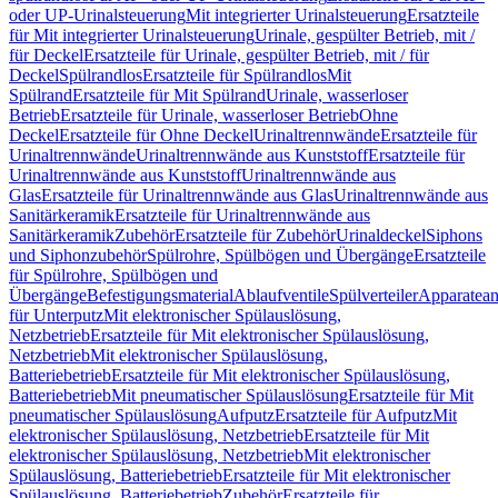
oder UP-Urinalsteuerung
Mit integrierter Urinalsteuerung
Ersatzteile
für Mit integrierter Urinalsteuerung
Urinale, gespülter Betrieb, mit /
für Deckel
Ersatzteile für Urinale, gespülter Betrieb, mit / für
Deckel
Spülrandlos
Ersatzteile für Spülrandlos
Mit
Spülrand
Ersatzteile für Mit Spülrand
Urinale, wasserloser
Betrieb
Ersatzteile für Urinale, wasserloser Betrieb
Ohne
Deckel
Ersatzteile für Ohne Deckel
Urinaltrennwände
Ersatzteile für
Urinaltrennwände
Urinaltrennwände aus Kunststoff
Ersatzteile für
Urinaltrennwände aus Kunststoff
Urinaltrennwände aus
Glas
Ersatzteile für Urinaltrennwände aus Glas
Urinaltrennwände aus
Sanitärkeramik
Ersatzteile für Urinaltrennwände aus
Sanitärkeramik
Zubehör
Ersatzteile für Zubehör
Urinaldeckel
Siphons
und Siphonzubehör
Spülrohre, Spülbögen und Übergänge
Ersatzteile
für Spülrohre, Spülbögen und
Übergänge
Befestigungsmaterial
Ablaufventile
Spülverteiler
Apparatean
für Unterputz
Mit elektronischer Spülauslösung,
Netzbetrieb
Ersatzteile für Mit elektronischer Spülauslösung,
Netzbetrieb
Mit elektronischer Spülauslösung,
Batteriebetrieb
Ersatzteile für Mit elektronischer Spülauslösung,
Batteriebetrieb
Mit pneumatischer Spülauslösung
Ersatzteile für Mit
pneumatischer Spülauslösung
Aufputz
Ersatzteile für Aufputz
Mit
elektronischer Spülauslösung, Netzbetrieb
Ersatzteile für Mit
elektronischer Spülauslösung, Netzbetrieb
Mit elektronischer
Spülauslösung, Batteriebetrieb
Ersatzteile für Mit elektronischer
Spülauslösung, Batteriebetrieb
Zubehör
Ersatzteile für