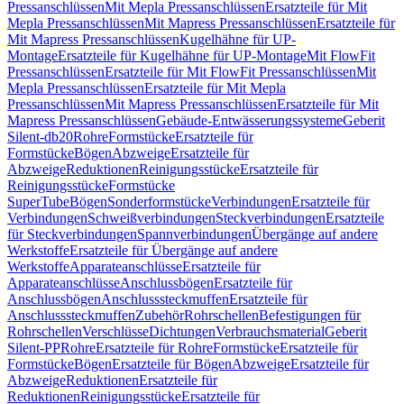
Pressanschlüssen
Mit Mepla Pressanschlüssen
Ersatzteile für Mit
Mepla Pressanschlüssen
Mit Mapress Pressanschlüssen
Ersatzteile für
Mit Mapress Pressanschlüssen
Kugelhähne für UP-
Montage
Ersatzteile für Kugelhähne für UP-Montage
Mit FlowFit
Pressanschlüssen
Ersatzteile für Mit FlowFit Pressanschlüssen
Mit
Mepla Pressanschlüssen
Ersatzteile für Mit Mepla
Pressanschlüssen
Mit Mapress Pressanschlüssen
Ersatzteile für Mit
Mapress Pressanschlüssen
Gebäude-Entwässerungssysteme
Geberit
Silent-db20
Rohre
Formstücke
Ersatzteile für
Formstücke
Bögen
Abzweige
Ersatzteile für
Abzweige
Reduktionen
Reinigungsstücke
Ersatzteile für
Reinigungsstücke
Formstücke
SuperTube
Bögen
Sonderformstücke
Verbindungen
Ersatzteile für
Verbindungen
Schweißverbindungen
Steckverbindungen
Ersatzteile
für Steckverbindungen
Spannverbindungen
Übergänge auf andere
Werkstoffe
Ersatzteile für Übergänge auf andere
Werkstoffe
Apparateanschlüsse
Ersatzteile für
Apparateanschlüsse
Anschlussbögen
Ersatzteile für
Anschlussbögen
Anschlusssteckmuffen
Ersatzteile für
Anschlusssteckmuffen
Zubehör
Rohrschellen
Befestigungen für
Rohrschellen
Verschlüsse
Dichtungen
Verbrauchsmaterial
Geberit
Silent-PP
Rohre
Ersatzteile für Rohre
Formstücke
Ersatzteile für
Formstücke
Bögen
Ersatzteile für Bögen
Abzweige
Ersatzteile für
Abzweige
Reduktionen
Ersatzteile für
Reduktionen
Reinigungsstücke
Ersatzteile für