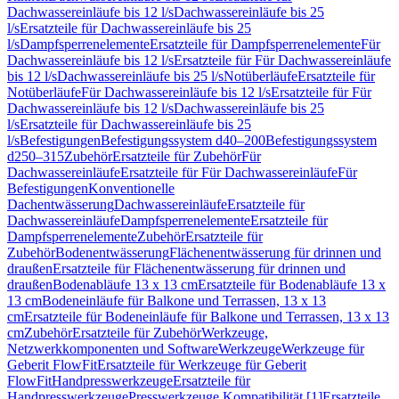
Dachwassereinläufe bis 12 l/s
Dachwassereinläufe bis 25
l/s
Ersatzteile für Dachwassereinläufe bis 25
l/s
Dampfsperrenelemente
Ersatzteile für Dampfsperrenelemente
Für
Dachwassereinläufe bis 12 l/s
Ersatzteile für Für Dachwassereinläufe
bis 12 l/s
Dachwassereinläufe bis 25 l/s
Notüberläufe
Ersatzteile für
Notüberläufe
Für Dachwassereinläufe bis 12 l/s
Ersatzteile für Für
Dachwassereinläufe bis 12 l/s
Dachwassereinläufe bis 25
l/s
Ersatzteile für Dachwassereinläufe bis 25
l/s
Befestigungen
Befestigungssystem d40–200
Befestigungssystem
d250–315
Zubehör
Ersatzteile für Zubehör
Für
Dachwassereinläufe
Ersatzteile für Für Dachwassereinläufe
Für
Befestigungen
Konventionelle
Dachentwässerung
Dachwassereinläufe
Ersatzteile für
Dachwassereinläufe
Dampfsperrenelemente
Ersatzteile für
Dampfsperrenelemente
Zubehör
Ersatzteile für
Zubehör
Bodenentwässerung
Flächenentwässerung für drinnen und
draußen
Ersatzteile für Flächenentwässerung für drinnen und
draußen
Bodenabläufe 13 x 13 cm
Ersatzteile für Bodenabläufe 13 x
13 cm
Bodeneinläufe für Balkone und Terrassen, 13 x 13
cm
Ersatzteile für Bodeneinläufe für Balkone und Terrassen, 13 x 13
cm
Zubehör
Ersatzteile für Zubehör
Werkzeuge,
Netzwerkkomponenten und Software
Werkzeuge
Werkzeuge für
Geberit FlowFit
Ersatzteile für Werkzeuge für Geberit
FlowFit
Handpresswerkzeuge
Ersatzteile für
Handpresswerkzeuge
Presswerkzeuge Kompatibilität [1]
Ersatzteile