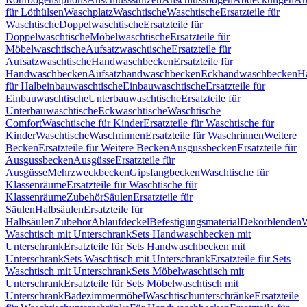
für Löthülsen
Waschplatz
Waschtische
Waschtische
Ersatzteile für
Waschtische
Doppelwaschtische
Ersatzteile für
Doppelwaschtische
Möbelwaschtische
Ersatzteile für
Möbelwaschtische
Aufsatzwaschtische
Ersatzteile für
Aufsatzwaschtische
Handwaschbecken
Ersatzteile für
Handwaschbecken
Aufsatzhandwaschbecken
Eckhandwaschbecken
H
für Halbeinbauwaschtische
Einbauwaschtische
Ersatzteile für
Einbauwaschtische
Unterbauwaschtische
Ersatzteile für
Unterbauwaschtische
Eckwaschtische
Waschtische
Comfort
Waschtische für Kinder
Ersatzteile für Waschtische für
Kinder
Waschtische
Waschrinnen
Ersatzteile für Waschrinnen
Weitere
Becken
Ersatzteile für Weitere Becken
Ausgussbecken
Ersatzteile für
Ausgussbecken
Ausgüsse
Ersatzteile für
Ausgüsse
Mehrzweckbecken
Gipsfangbecken
Waschtische für
Klassenräume
Ersatzteile für Waschtische für
Klassenräume
Zubehör
Säulen
Ersatzteile für
Säulen
Halbsäulen
Ersatzteile für
Halbsäulen
Zubehör
Ablaufdeckel
Befestigungsmaterial
Dekorblenden
W
Waschtisch mit Unterschrank
Sets Handwaschbecken mit
Unterschrank
Ersatzteile für Sets Handwaschbecken mit
Unterschrank
Sets Waschtisch mit Unterschrank
Ersatzteile für Sets
Waschtisch mit Unterschrank
Sets Möbelwaschtisch mit
Unterschrank
Ersatzteile für Sets Möbelwaschtisch mit
Unterschrank
Badezimmermöbel
Waschtischunterschränke
Ersatzteile