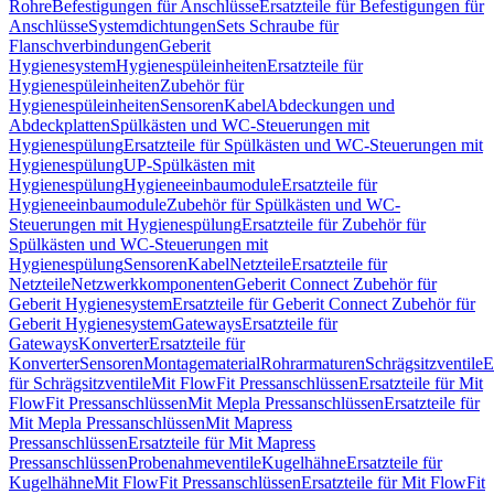
Rohre
Befestigungen für Anschlüsse
Ersatzteile für Befestigungen für
Anschlüsse
Systemdichtungen
Sets Schraube für
Flanschverbindungen
Geberit
Hygienesystem
Hygienespüleinheiten
Ersatzteile für
Hygienespüleinheiten
Zubehör für
Hygienespüleinheiten
Sensoren
Kabel
Abdeckungen und
Abdeckplatten
Spülkästen und WC-Steuerungen mit
Hygienespülung
Ersatzteile für Spülkästen und WC-Steuerungen mit
Hygienespülung
UP-Spülkästen mit
Hygienespülung
Hygieneeinbaumodule
Ersatzteile für
Hygieneeinbaumodule
Zubehör für Spülkästen und WC-
Steuerungen mit Hygienespülung
Ersatzteile für Zubehör für
Spülkästen und WC-Steuerungen mit
Hygienespülung
Sensoren
Kabel
Netzteile
Ersatzteile für
Netzteile
Netzwerkkomponenten
Geberit Connect Zubehör für
Geberit Hygienesystem
Ersatzteile für Geberit Connect Zubehör für
Geberit Hygienesystem
Gateways
Ersatzteile für
Gateways
Konverter
Ersatzteile für
Konverter
Sensoren
Montagematerial
Rohrarmaturen
Schrägsitzventile
E
für Schrägsitzventile
Mit FlowFit Pressanschlüssen
Ersatzteile für Mit
FlowFit Pressanschlüssen
Mit Mepla Pressanschlüssen
Ersatzteile für
Mit Mepla Pressanschlüssen
Mit Mapress
Pressanschlüssen
Ersatzteile für Mit Mapress
Pressanschlüssen
Probenahmeventile
Kugelhähne
Ersatzteile für
Kugelhähne
Mit FlowFit Pressanschlüssen
Ersatzteile für Mit FlowFit