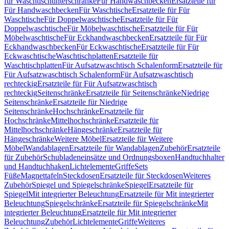
für Waschtischunterschränke
Für Handwaschbecken
Ersatzteile für
Für Handwaschbecken
Für Waschtische
Ersatzteile für Für
Waschtische
Für Doppelwaschtische
Ersatzteile für Für
Doppelwaschtische
Für Möbelwaschtische
Ersatzteile für Für
Möbelwaschtische
Für Eckhandwaschbecken
Ersatzteile für Für
Eckhandwaschbecken
Für Eckwaschtische
Ersatzteile für Für
Eckwaschtische
Waschtischplatten
Ersatzteile für
Waschtischplatten
Für Aufsatzwaschtisch Schalenform
Ersatzteile für
Für Aufsatzwaschtisch Schalenform
Für Aufsatzwaschtisch
rechteckig
Ersatzteile für Für Aufsatzwaschtisch
rechteckig
Seitenschränke
Ersatzteile für Seitenschränke
Niedrige
Seitenschränke
Ersatzteile für Niedrige
Seitenschränke
Hochschränke
Ersatzteile für
Hochschränke
Mittelhochschränke
Ersatzteile für
Mittelhochschränke
Hängeschränke
Ersatzteile für
Hängeschränke
Weitere Möbel
Ersatzteile für Weitere
Möbel
Wandablagen
Ersatzteile für Wandablagen
Zubehör
Ersatzteile
für Zubehör
Schubladeneinsätze und Ordnungsboxen
Handtuchhalter
und Handtuchhaken
Lichtelemente
Griffe
Sets
Füße
Magnettafeln
Steckdosen
Ersatzteile für Steckdosen
Weiteres
Zubehör
Spiegel und Spiegelschränke
Spiegel
Ersatzteile für
Spiegel
Mit integrierter Beleuchtung
Ersatzteile für Mit integrierter
Beleuchtung
Spiegelschränke
Ersatzteile für Spiegelschränke
Mit
integrierter Beleuchtung
Ersatzteile für Mit integrierter
Beleuchtung
Zubehör
Lichtelemente
Griffe
Weiteres