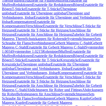
Therm
Fittings
Ersatzteile für Fittings
Muffen
Ersatzteile für
Muffen
Reduktionen
Ersatzteile für Reduktionen
Bögen
Ersatzteile für
Bögen
T-Stücke
Ersatzteile für T-Stücke
Übergänge
unlösbar
Ersatzteile für Übergänge unlösbar
Übergänge und
Verbindungen, lösbar
Ersatzteile für Übergänge und Verbindungen,
lösbar
Kompensatoren
Ersatzteile für
Kompensatoren
Verschlüsse
Ersatzteile für Verschlüsse
T-Stücke für
Heizung
Ersatzteile für T-Stücke für Heizung
Anschlüsse für
Heizung
Ersatzteile für Anschlüsse für Heizung
Zubehör für Geberit
Mapress Therm
Schutzkappen für Rohrende
Systemdichtungen
Sets
Schraube für Flanschverbindungen
Geberit Mapress C-Stahl
Geberit
Mapress C-Stahl
Ersatzteile für Geberit Mapress C-Stahl
Systemrohre
1.0034
Systemrohre 1.0215
Rohrnippel
Muffen
Ersatzteile für
Muffen
Reduktionen
Ersatzteile für Reduktionen
Bögen
Ersatzteile für
Bögen
T-Stücke
Ersatzteile für T-Stücke
Kreuzstücke
Ersatzteile für
Kreuzstücke
Übergänge unlösbar
Ersatzteile für Übergänge
unlösbar
Übergänge und Verbindungen, lösbar
Ersatzteile für
Übergänge und Verbindungen, lösbar
Kompensatoren
Ersatzteile für
Kompensatoren
Verschlüsse
Ersatzteile für Verschlüsse
T-Stücke für
Heizung
Ersatzteile für T-Stücke für Heizung
Anschlüsse für
Heizung
Ersatzteile für Anschlüsse für Heizung
Zubehör für Geberit
Mapress C-Stahl
Abdichtungen für Rohre und Fittings
Abdeckungen
für Rohre
Befestigungen für Anschlüsse
Systemdichtungen
Sets
Schraube für Flanschverbindungen
Geberit Mapress Kupfer
Geberit
Mapress Kupfer
Ersatzteile für Geberit Mapress