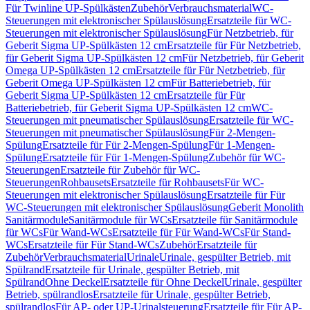
Für Twinline UP-Spülkästen
Zubehör
Verbrauchsmaterial
WC-
Steuerungen mit elektronischer Spülauslösung
Ersatzteile für WC-
Steuerungen mit elektronischer Spülauslösung
Für Netzbetrieb, für
Geberit Sigma UP-Spülkästen 12 cm
Ersatzteile für Für Netzbetrieb,
für Geberit Sigma UP-Spülkästen 12 cm
Für Netzbetrieb, für Geberit
Omega UP-Spülkästen 12 cm
Ersatzteile für Für Netzbetrieb, für
Geberit Omega UP-Spülkästen 12 cm
Für Batteriebetrieb, für
Geberit Sigma UP-Spülkästen 12 cm
Ersatzteile für Für
Batteriebetrieb, für Geberit Sigma UP-Spülkästen 12 cm
WC-
Steuerungen mit pneumatischer Spülauslösung
Ersatzteile für WC-
Steuerungen mit pneumatischer Spülauslösung
Für 2-Mengen-
Spülung
Ersatzteile für Für 2-Mengen-Spülung
Für 1-Mengen-
Spülung
Ersatzteile für Für 1-Mengen-Spülung
Zubehör für WC-
Steuerungen
Ersatzteile für Zubehör für WC-
Steuerungen
Rohbausets
Ersatzteile für Rohbausets
Für WC-
Steuerungen mit elektronischer Spülauslösung
Ersatzteile für Für
WC-Steuerungen mit elektronischer Spülauslösung
Geberit Monolith
Sanitärmodule
Sanitärmodule für WCs
Ersatzteile für Sanitärmodule
für WCs
Für Wand-WCs
Ersatzteile für Für Wand-WCs
Für Stand-
WCs
Ersatzteile für Für Stand-WCs
Zubehör
Ersatzteile für
Zubehör
Verbrauchsmaterial
Urinale
Urinale, gespülter Betrieb, mit
Spülrand
Ersatzteile für Urinale, gespülter Betrieb, mit
Spülrand
Ohne Deckel
Ersatzteile für Ohne Deckel
Urinale, gespülter
Betrieb, spülrandlos
Ersatzteile für Urinale, gespülter Betrieb,
spülrandlos
Für AP- oder UP-Urinalsteuerung
Ersatzteile für Für AP-