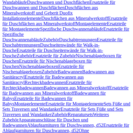
Wandabläufe
Duschwannen und Duschflächen
Ersatzteile für
Duschwannen und Duschflächen
Duschflächen aus
Mineralwerkstoff und Geberit Duofix
Installationselemente
Duschflächen aus Mineralwerkstoff
Ersatzteile
für Duschflächen aus Mineralwerkstoff
Montagelemente
Ersatzteile
für Montagelemente
Spezifische Duschwannenabläufe
Ersatzteile für
Spezifische
Duschwannenabläufe
Zubehör
Duschabtrennungen
Ersatzteile für
Duschabtrennungen
Duschseitenwände für Walk-in-
Dusche
Ersatzteile für Duschseitenwände für Walk-in-
Dusche
Zubehör
Ersatzteile für Zubehör
Nischenablageboxen für
Duschen
Ersatzteile für Nischenablageboxen für
Duschen
Nischenablageboxen
Ersatzteile für
Nischenablageboxen
Zubehör
Badewannen
Badewannen aus
Sanitäracryl
Ersatzteile für Badewannen aus
Sanitäracryl
Rechteckbadewannen
Ersatzteile für
Rechteckbadewannen
Badewannen aus Mineralwerkstoff
Ersatzteile
für Badewannen aus Mineralwerkstoff
Badewannen für
Babys
Ersatzteile für Badewannen für
Babys
Montagelemente
Ersatzteile für Montagelemente
Sets Füße und
Sets Traversen und Wandanker
Ersatzteile für Sets Füße und Sets
Traversen und Wandanker
Zubehör
Reparatursets
Weiteres
Zubehör
Apparateanschlüsse für Duschen und
Badewannen
Ablaufgarnituren für Duschwannen, d52
Ersatzteile für
Ablaufgarnituren für Duschwannen, d52
Ohne