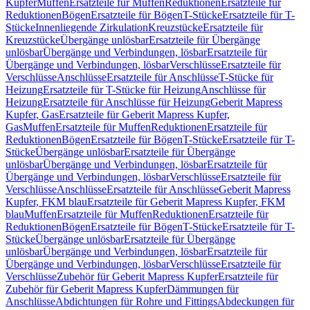
Kupfer
Muffen
Ersatzteile für Muffen
Reduktionen
Ersatzteile für
Reduktionen
Bögen
Ersatzteile für Bögen
T-Stücke
Ersatzteile für T-
Stücke
Innenliegende Zirkulation
Kreuzstücke
Ersatzteile für
Kreuzstücke
Übergänge unlösbar
Ersatzteile für Übergänge
unlösbar
Übergänge und Verbindungen, lösbar
Ersatzteile für
Übergänge und Verbindungen, lösbar
Verschlüsse
Ersatzteile für
Verschlüsse
Anschlüsse
Ersatzteile für Anschlüsse
T-Stücke für
Heizung
Ersatzteile für T-Stücke für Heizung
Anschlüsse für
Heizung
Ersatzteile für Anschlüsse für Heizung
Geberit Mapress
Kupfer, Gas
Ersatzteile für Geberit Mapress Kupfer,
Gas
Muffen
Ersatzteile für Muffen
Reduktionen
Ersatzteile für
Reduktionen
Bögen
Ersatzteile für Bögen
T-Stücke
Ersatzteile für T-
Stücke
Übergänge unlösbar
Ersatzteile für Übergänge
unlösbar
Übergänge und Verbindungen, lösbar
Ersatzteile für
Übergänge und Verbindungen, lösbar
Verschlüsse
Ersatzteile für
Verschlüsse
Anschlüsse
Ersatzteile für Anschlüsse
Geberit Mapress
Kupfer, FKM blau
Ersatzteile für Geberit Mapress Kupfer, FKM
blau
Muffen
Ersatzteile für Muffen
Reduktionen
Ersatzteile für
Reduktionen
Bögen
Ersatzteile für Bögen
T-Stücke
Ersatzteile für T-
Stücke
Übergänge unlösbar
Ersatzteile für Übergänge
unlösbar
Übergänge und Verbindungen, lösbar
Ersatzteile für
Übergänge und Verbindungen, lösbar
Verschlüsse
Ersatzteile für
Verschlüsse
Zubehör für Geberit Mapress Kupfer
Ersatzteile für
Zubehör für Geberit Mapress Kupfer
Dämmungen für
Anschlüsse
Abdichtungen für Rohre und Fittings
Abdeckungen für