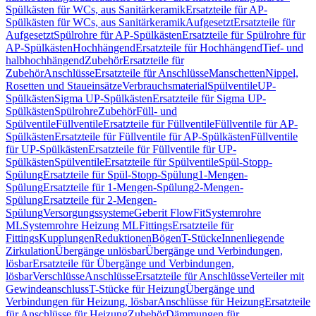
Spülkästen für WCs, aus Sanitärkeramik
Ersatzteile für AP-
Spülkästen für WCs, aus Sanitärkeramik
Aufgesetzt
Ersatzteile für
Aufgesetzt
Spülrohre für AP-Spülkästen
Ersatzteile für Spülrohre für
AP-Spülkästen
Hochhängend
Ersatzteile für Hochhängend
Tief- und
halbhochhängend
Zubehör
Ersatzteile für
Zubehör
Anschlüsse
Ersatzteile für Anschlüsse
Manschetten
Nippel,
Rosetten und Staueinsätze
Verbrauchsmaterial
Spülventile
UP-
Spülkästen
Sigma UP-Spülkästen
Ersatzteile für Sigma UP-
Spülkästen
Spülrohre
Zubehör
Füll- und
Spülventile
Füllventile
Ersatzteile für Füllventile
Füllventile für AP-
Spülkästen
Ersatzteile für Füllventile für AP-Spülkästen
Füllventile
für UP-Spülkästen
Ersatzteile für Füllventile für UP-
Spülkästen
Spülventile
Ersatzteile für Spülventile
Spül-Stopp-
Spülung
Ersatzteile für Spül-Stopp-Spülung
1-Mengen-
Spülung
Ersatzteile für 1-Mengen-Spülung
2-Mengen-
Spülung
Ersatzteile für 2-Mengen-
Spülung
Versorgungssysteme
Geberit FlowFit
Systemrohre
ML
Systemrohre Heizung ML
Fittings
Ersatzteile für
Fittings
Kupplungen
Reduktionen
Bögen
T-Stücke
Innenliegende
Zirkulation
Übergänge unlösbar
Übergänge und Verbindungen,
lösbar
Ersatzteile für Übergänge und Verbindungen,
lösbar
Verschlüsse
Anschlüsse
Ersatzteile für Anschlüsse
Verteiler mit
Gewindeanschluss
T-Stücke für Heizung
Übergänge und
Verbindungen für Heizung, lösbar
Anschlüsse für Heizung
Ersatzteile
für Anschlüsse für Heizung
Zubehör
Dämmungen für