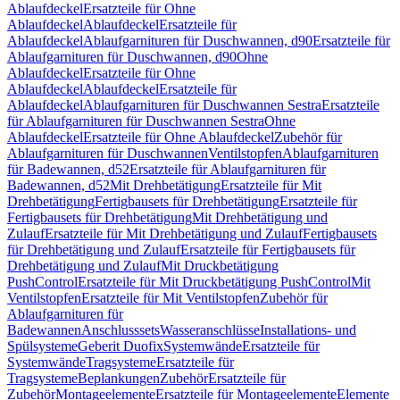
Ablaufdeckel
Ersatzteile für Ohne
Ablaufdeckel
Ablaufdeckel
Ersatzteile für
Ablaufdeckel
Ablaufgarnituren für Duschwannen, d90
Ersatzteile für
Ablaufgarnituren für Duschwannen, d90
Ohne
Ablaufdeckel
Ersatzteile für Ohne
Ablaufdeckel
Ablaufdeckel
Ersatzteile für
Ablaufdeckel
Ablaufgarnituren für Duschwannen Sestra
Ersatzteile
für Ablaufgarnituren für Duschwannen Sestra
Ohne
Ablaufdeckel
Ersatzteile für Ohne Ablaufdeckel
Zubehör für
Ablaufgarnituren für Duschwannen
Ventilstopfen
Ablaufgarnituren
für Badewannen, d52
Ersatzteile für Ablaufgarnituren für
Badewannen, d52
Mit Drehbetätigung
Ersatzteile für Mit
Drehbetätigung
Fertigbausets für Drehbetätigung
Ersatzteile für
Fertigbausets für Drehbetätigung
Mit Drehbetätigung und
Zulauf
Ersatzteile für Mit Drehbetätigung und Zulauf
Fertigbausets
für Drehbetätigung und Zulauf
Ersatzteile für Fertigbausets für
Drehbetätigung und Zulauf
Mit Druckbetätigung
PushControl
Ersatzteile für Mit Druckbetätigung PushControl
Mit
Ventilstopfen
Ersatzteile für Mit Ventilstopfen
Zubehör für
Ablaufgarnituren für
Badewannen
Anschlusssets
Wasseranschlüsse
Installations- und
Spülsysteme
Geberit Duofix
Systemwände
Ersatzteile für
Systemwände
Tragsysteme
Ersatzteile für
Tragsysteme
Beplankungen
Zubehör
Ersatzteile für
Zubehör
Montageelemente
Ersatzteile für Montageelemente
Elemente