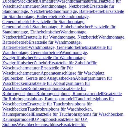
Zubehör
Steckdosen
Armaturen
Waschtischarmaturen
Ersatzteile für
Waschtischarmaturen
Standmontage, Netzbetrieb
Ersatzteile für
Standmontage, Netzbetrieb
Standmontage, Batteriebetrieb
Ersatzteile
für Standmontage, Batteriebetrieb
Standmontage,
Generatorbetrieb
Ersatzteile für Standmontage,
Generatorbetrieb
Standmontage, Einhebelmischer
Ersatzteile für
Standmontage, Einhebelmischer
Wandmontage,
Netzbetrieb
Ersatzteile für Wandmontage, Netzbetrieb
Wandmontage,
Batteriebetrieb
Ersatzteile für Wandmontage,
Batteriebetrieb
Wandmontage, Generatorbetrieb
Ersatzteile für
Wandmontage, Generatorbetrieb
Wandmontage,
Zweigriffmischer
Ersatzteile für Wandmontage,
Zweigriffmischer
Zubehör
Ersatzteile für Zubehör
Für
Waschtischarmaturen
Ersatzteile für Für
Waschtischarmaturen
Apparateanschlüsse für Waschplatz,
Spülbecken, Geräte und Ausgussbecken
Ablaufgarnituren für
Waschbecken
Ersatzteile für Ablaufgarnituren für
Waschbecken
Rohrbogensiphons
Ersatzteile für
Rohrbogensiphons
Rohrbogensiphons, Raumsparmodell
Ersatzteile
für Rohrbogensiphons, Raumsparmodell
Tauchrohrsiphons für
Waschbecken
Ersatzteile für Tauchrohrsiphons für
Waschbecken
Tauchrohrsiphons für Waschbecken,
Raumsparmodell
Ersatzteile für Tauchrohrsiphons für Waschbecken,
Raumsparmodell
UP-Siphons
Ersatzteile für UP-
Siphons
Waschbeckenanschlüsse
Ersatzteile für