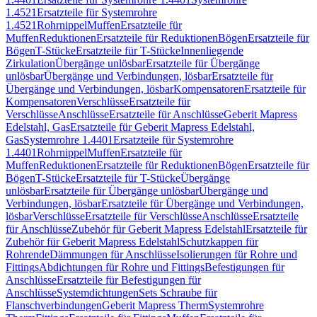
1.4521
Ersatzteile für Systemrohre
1.4521
Rohrnippel
Muffen
Ersatzteile für
Muffen
Reduktionen
Ersatzteile für Reduktionen
Bögen
Ersatzteile für
Bögen
T-Stücke
Ersatzteile für T-Stücke
Innenliegende
Zirkulation
Übergänge unlösbar
Ersatzteile für Übergänge
unlösbar
Übergänge und Verbindungen, lösbar
Ersatzteile für
Übergänge und Verbindungen, lösbar
Kompensatoren
Ersatzteile für
Kompensatoren
Verschlüsse
Ersatzteile für
Verschlüsse
Anschlüsse
Ersatzteile für Anschlüsse
Geberit Mapress
Edelstahl, Gas
Ersatzteile für Geberit Mapress Edelstahl,
Gas
Systemrohre 1.4401
Ersatzteile für Systemrohre
1.4401
Rohrnippel
Muffen
Ersatzteile für
Muffen
Reduktionen
Ersatzteile für Reduktionen
Bögen
Ersatzteile für
Bögen
T-Stücke
Ersatzteile für T-Stücke
Übergänge
unlösbar
Ersatzteile für Übergänge unlösbar
Übergänge und
Verbindungen, lösbar
Ersatzteile für Übergänge und Verbindungen,
lösbar
Verschlüsse
Ersatzteile für Verschlüsse
Anschlüsse
Ersatzteile
für Anschlüsse
Zubehör für Geberit Mapress Edelstahl
Ersatzteile für
Zubehör für Geberit Mapress Edelstahl
Schutzkappen für
Rohrende
Dämmungen für Anschlüsse
Isolierungen für Rohre und
Fittings
Abdichtungen für Rohre und Fittings
Befestigungen für
Anschlüsse
Ersatzteile für Befestigungen für
Anschlüsse
Systemdichtungen
Sets Schraube für
Flanschverbindungen
Geberit Mapress Therm
Systemrohre