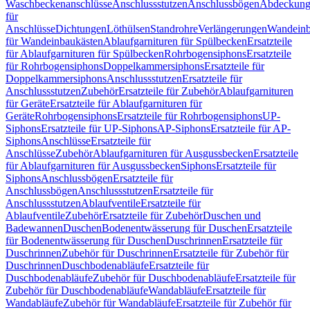
Waschbeckenanschlüsse
Anschlussstutzen
Anschlussbögen
Abdeckung
für
Anschlüsse
Dichtungen
Löthülsen
Standrohre
Verlängerungen
Wandeinb
für Wandeinbaukästen
Ablaufgarnituren für Spülbecken
Ersatzteile
für Ablaufgarnituren für Spülbecken
Rohrbogensiphons
Ersatzteile
für Rohrbogensiphons
Doppelkammersiphons
Ersatzteile für
Doppelkammersiphons
Anschlussstutzen
Ersatzteile für
Anschlussstutzen
Zubehör
Ersatzteile für Zubehör
Ablaufgarnituren
für Geräte
Ersatzteile für Ablaufgarnituren für
Geräte
Rohrbogensiphons
Ersatzteile für Rohrbogensiphons
UP-
Siphons
Ersatzteile für UP-Siphons
AP-Siphons
Ersatzteile für AP-
Siphons
Anschlüsse
Ersatzteile für
Anschlüsse
Zubehör
Ablaufgarnituren für Ausgussbecken
Ersatzteile
für Ablaufgarnituren für Ausgussbecken
Siphons
Ersatzteile für
Siphons
Anschlussbögen
Ersatzteile für
Anschlussbögen
Anschlussstutzen
Ersatzteile für
Anschlussstutzen
Ablaufventile
Ersatzteile für
Ablaufventile
Zubehör
Ersatzteile für Zubehör
Duschen und
Badewannen
Duschen
Bodenentwässerung für Duschen
Ersatzteile
für Bodenentwässerung für Duschen
Duschrinnen
Ersatzteile für
Duschrinnen
Zubehör für Duschrinnen
Ersatzteile für Zubehör für
Duschrinnen
Duschbodenabläufe
Ersatzteile für
Duschbodenabläufe
Zubehör für Duschbodenabläufe
Ersatzteile für
Zubehör für Duschbodenabläufe
Wandabläufe
Ersatzteile für
Wandabläufe
Zubehör für Wandabläufe
Ersatzteile für Zubehör für