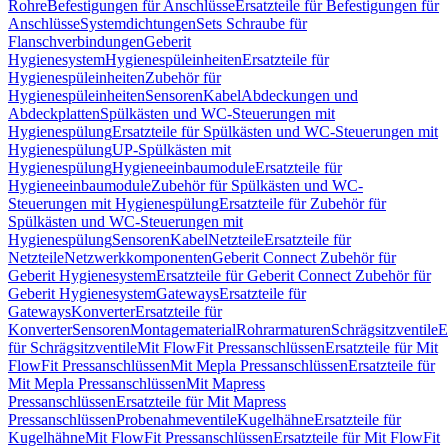
Rohre
Befestigungen für Anschlüsse
Ersatzteile für Befestigungen für
Anschlüsse
Systemdichtungen
Sets Schraube für
Flanschverbindungen
Geberit
Hygienesystem
Hygienespüleinheiten
Ersatzteile für
Hygienespüleinheiten
Zubehör für
Hygienespüleinheiten
Sensoren
Kabel
Abdeckungen und
Abdeckplatten
Spülkästen und WC-Steuerungen mit
Hygienespülung
Ersatzteile für Spülkästen und WC-Steuerungen mit
Hygienespülung
UP-Spülkästen mit
Hygienespülung
Hygieneeinbaumodule
Ersatzteile für
Hygieneeinbaumodule
Zubehör für Spülkästen und WC-
Steuerungen mit Hygienespülung
Ersatzteile für Zubehör für
Spülkästen und WC-Steuerungen mit
Hygienespülung
Sensoren
Kabel
Netzteile
Ersatzteile für
Netzteile
Netzwerkkomponenten
Geberit Connect Zubehör für
Geberit Hygienesystem
Ersatzteile für Geberit Connect Zubehör für
Geberit Hygienesystem
Gateways
Ersatzteile für
Gateways
Konverter
Ersatzteile für
Konverter
Sensoren
Montagematerial
Rohrarmaturen
Schrägsitzventile
E
für Schrägsitzventile
Mit FlowFit Pressanschlüssen
Ersatzteile für Mit
FlowFit Pressanschlüssen
Mit Mepla Pressanschlüssen
Ersatzteile für
Mit Mepla Pressanschlüssen
Mit Mapress
Pressanschlüssen
Ersatzteile für Mit Mapress
Pressanschlüssen
Probenahmeventile
Kugelhähne
Ersatzteile für
Kugelhähne
Mit FlowFit Pressanschlüssen
Ersatzteile für Mit FlowFit