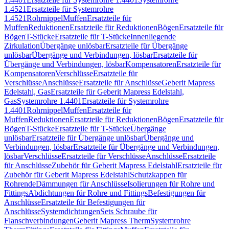
1.4521
Ersatzteile für Systemrohre
1.4521
Rohrnippel
Muffen
Ersatzteile für
Muffen
Reduktionen
Ersatzteile für Reduktionen
Bögen
Ersatzteile für
Bögen
T-Stücke
Ersatzteile für T-Stücke
Innenliegende
Zirkulation
Übergänge unlösbar
Ersatzteile für Übergänge
unlösbar
Übergänge und Verbindungen, lösbar
Ersatzteile für
Übergänge und Verbindungen, lösbar
Kompensatoren
Ersatzteile für
Kompensatoren
Verschlüsse
Ersatzteile für
Verschlüsse
Anschlüsse
Ersatzteile für Anschlüsse
Geberit Mapress
Edelstahl, Gas
Ersatzteile für Geberit Mapress Edelstahl,
Gas
Systemrohre 1.4401
Ersatzteile für Systemrohre
1.4401
Rohrnippel
Muffen
Ersatzteile für
Muffen
Reduktionen
Ersatzteile für Reduktionen
Bögen
Ersatzteile für
Bögen
T-Stücke
Ersatzteile für T-Stücke
Übergänge
unlösbar
Ersatzteile für Übergänge unlösbar
Übergänge und
Verbindungen, lösbar
Ersatzteile für Übergänge und Verbindungen,
lösbar
Verschlüsse
Ersatzteile für Verschlüsse
Anschlüsse
Ersatzteile
für Anschlüsse
Zubehör für Geberit Mapress Edelstahl
Ersatzteile für
Zubehör für Geberit Mapress Edelstahl
Schutzkappen für
Rohrende
Dämmungen für Anschlüsse
Isolierungen für Rohre und
Fittings
Abdichtungen für Rohre und Fittings
Befestigungen für
Anschlüsse
Ersatzteile für Befestigungen für
Anschlüsse
Systemdichtungen
Sets Schraube für
Flanschverbindungen
Geberit Mapress Therm
Systemrohre