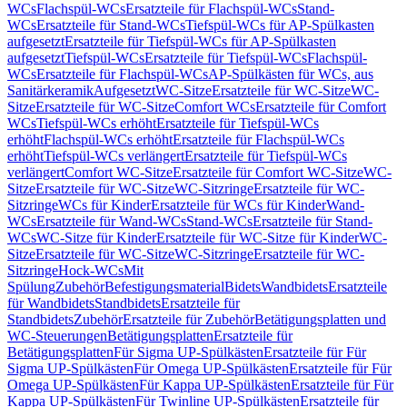
WCs
Flachspül-WCs
Ersatzteile für Flachspül-WCs
Stand-
WCs
Ersatzteile für Stand-WCs
Tiefspül-WCs für AP-Spülkasten
aufgesetzt
Ersatzteile für Tiefspül-WCs für AP-Spülkasten
aufgesetzt
Tiefspül-WCs
Ersatzteile für Tiefspül-WCs
Flachspül-
WCs
Ersatzteile für Flachspül-WCs
AP-Spülkästen für WCs, aus
Sanitärkeramik
Aufgesetzt
WC-Sitze
Ersatzteile für WC-Sitze
WC-
Sitze
Ersatzteile für WC-Sitze
Comfort WCs
Ersatzteile für Comfort
WCs
Tiefspül-WCs erhöht
Ersatzteile für Tiefspül-WCs
erhöht
Flachspül-WCs erhöht
Ersatzteile für Flachspül-WCs
erhöht
Tiefspül-WCs verlängert
Ersatzteile für Tiefspül-WCs
verlängert
Comfort WC-Sitze
Ersatzteile für Comfort WC-Sitze
WC-
Sitze
Ersatzteile für WC-Sitze
WC-Sitzringe
Ersatzteile für WC-
Sitzringe
WCs für Kinder
Ersatzteile für WCs für Kinder
Wand-
WCs
Ersatzteile für Wand-WCs
Stand-WCs
Ersatzteile für Stand-
WCs
WC-Sitze für Kinder
Ersatzteile für WC-Sitze für Kinder
WC-
Sitze
Ersatzteile für WC-Sitze
WC-Sitzringe
Ersatzteile für WC-
Sitzringe
Hock-WCs
Mit
Spülung
Zubehör
Befestigungsmaterial
Bidets
Wandbidets
Ersatzteile
für Wandbidets
Standbidets
Ersatzteile für
Standbidets
Zubehör
Ersatzteile für Zubehör
Betätigungsplatten und
WC-Steuerungen
Betätigungsplatten
Ersatzteile für
Betätigungsplatten
Für Sigma UP-Spülkästen
Ersatzteile für Für
Sigma UP-Spülkästen
Für Omega UP-Spülkästen
Ersatzteile für Für
Omega UP-Spülkästen
Für Kappa UP-Spülkästen
Ersatzteile für Für
Kappa UP-Spülkästen
Für Twinline UP-Spülkästen
Ersatzteile für