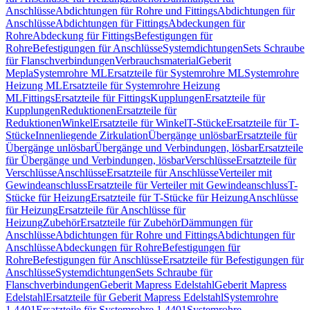
Anschlüsse
Abdichtungen für Rohre und Fittings
Abdichtungen für
Anschlüsse
Abdichtungen für Fittings
Abdeckungen für
Rohre
Abdeckung für Fittings
Befestigungen für
Rohre
Befestigungen für Anschlüsse
Systemdichtungen
Sets Schraube
für Flanschverbindungen
Verbrauchsmaterial
Geberit
Mepla
Systemrohre ML
Ersatzteile für Systemrohre ML
Systemrohre
Heizung ML
Ersatzteile für Systemrohre Heizung
ML
Fittings
Ersatzteile für Fittings
Kupplungen
Ersatzteile für
Kupplungen
Reduktionen
Ersatzteile für
Reduktionen
Winkel
Ersatzteile für Winkel
T-Stücke
Ersatzteile für T-
Stücke
Innenliegende Zirkulation
Übergänge unlösbar
Ersatzteile für
Übergänge unlösbar
Übergänge und Verbindungen, lösbar
Ersatzteile
für Übergänge und Verbindungen, lösbar
Verschlüsse
Ersatzteile für
Verschlüsse
Anschlüsse
Ersatzteile für Anschlüsse
Verteiler mit
Gewindeanschluss
Ersatzteile für Verteiler mit Gewindeanschluss
T-
Stücke für Heizung
Ersatzteile für T-Stücke für Heizung
Anschlüsse
für Heizung
Ersatzteile für Anschlüsse für
Heizung
Zubehör
Ersatzteile für Zubehör
Dämmungen für
Anschlüsse
Abdichtungen für Rohre und Fittings
Abdichtungen für
Anschlüsse
Abdeckungen für Rohre
Befestigungen für
Rohre
Befestigungen für Anschlüsse
Ersatzteile für Befestigungen für
Anschlüsse
Systemdichtungen
Sets Schraube für
Flanschverbindungen
Geberit Mapress Edelstahl
Geberit Mapress
Edelstahl
Ersatzteile für Geberit Mapress Edelstahl
Systemrohre
1.4401
Ersatzteile für Systemrohre 1.4401
Systemrohre