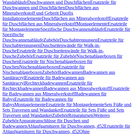
Wandabläufe
Duschwannen und Duschflächen
Ersatzteile für
Duschwannen und Duschflächen
Duschflächen aus
Mineralwerkstoff und Geberit Duofix
Installationselemente
Duschflächen aus Mineralwerkstoff
Ersatzteile
für Duschflächen aus Mineralwerkstoff
Montagelemente
Ersatzteile
für Montagelemente
Spezifische Duschwannenabläufe
Ersatzteile für
Spezifische
Duschwannenabläufe
Zubehör
Duschabtrennungen
Ersatzteile für
Duschabtrennungen
Duschseitenwände für Walk-in-
Dusche
Ersatzteile für Duschseitenwände für Walk-in-
Dusche
Zubehör
Ersatzteile für Zubehör
Nischenablageboxen für
Duschen
Ersatzteile für Nischenablageboxen für
Duschen
Nischenablageboxen
Ersatzteile für
Nischenablageboxen
Zubehör
Badewannen
Badewannen aus
Sanitäracryl
Ersatzteile für Badewannen aus
Sanitäracryl
Rechteckbadewannen
Ersatzteile für
Rechteckbadewannen
Badewannen aus Mineralwerkstoff
Ersatzteile
für Badewannen aus Mineralwerkstoff
Badewannen für
Babys
Ersatzteile für Badewannen für
Babys
Montagelemente
Ersatzteile für Montagelemente
Sets Füße und
Sets Traversen und Wandanker
Ersatzteile für Sets Füße und Sets
Traversen und Wandanker
Zubehör
Reparatursets
Weiteres
Zubehör
Apparateanschlüsse für Duschen und
Badewannen
Ablaufgarnituren für Duschwannen, d52
Ersatzteile für
Ablaufgarnituren für Duschwannen, d52
Ohne