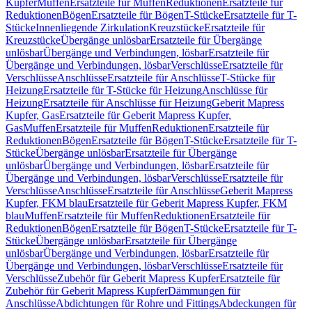
Kupfer
Muffen
Ersatzteile für Muffen
Reduktionen
Ersatzteile für
Reduktionen
Bögen
Ersatzteile für Bögen
T-Stücke
Ersatzteile für T-
Stücke
Innenliegende Zirkulation
Kreuzstücke
Ersatzteile für
Kreuzstücke
Übergänge unlösbar
Ersatzteile für Übergänge
unlösbar
Übergänge und Verbindungen, lösbar
Ersatzteile für
Übergänge und Verbindungen, lösbar
Verschlüsse
Ersatzteile für
Verschlüsse
Anschlüsse
Ersatzteile für Anschlüsse
T-Stücke für
Heizung
Ersatzteile für T-Stücke für Heizung
Anschlüsse für
Heizung
Ersatzteile für Anschlüsse für Heizung
Geberit Mapress
Kupfer, Gas
Ersatzteile für Geberit Mapress Kupfer,
Gas
Muffen
Ersatzteile für Muffen
Reduktionen
Ersatzteile für
Reduktionen
Bögen
Ersatzteile für Bögen
T-Stücke
Ersatzteile für T-
Stücke
Übergänge unlösbar
Ersatzteile für Übergänge
unlösbar
Übergänge und Verbindungen, lösbar
Ersatzteile für
Übergänge und Verbindungen, lösbar
Verschlüsse
Ersatzteile für
Verschlüsse
Anschlüsse
Ersatzteile für Anschlüsse
Geberit Mapress
Kupfer, FKM blau
Ersatzteile für Geberit Mapress Kupfer, FKM
blau
Muffen
Ersatzteile für Muffen
Reduktionen
Ersatzteile für
Reduktionen
Bögen
Ersatzteile für Bögen
T-Stücke
Ersatzteile für T-
Stücke
Übergänge unlösbar
Ersatzteile für Übergänge
unlösbar
Übergänge und Verbindungen, lösbar
Ersatzteile für
Übergänge und Verbindungen, lösbar
Verschlüsse
Ersatzteile für
Verschlüsse
Zubehör für Geberit Mapress Kupfer
Ersatzteile für
Zubehör für Geberit Mapress Kupfer
Dämmungen für
Anschlüsse
Abdichtungen für Rohre und Fittings
Abdeckungen für