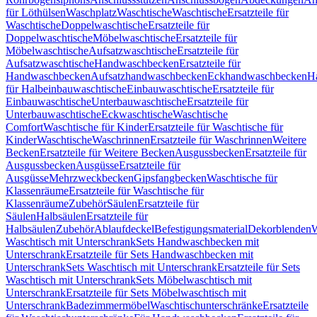
für Löthülsen
Waschplatz
Waschtische
Waschtische
Ersatzteile für
Waschtische
Doppelwaschtische
Ersatzteile für
Doppelwaschtische
Möbelwaschtische
Ersatzteile für
Möbelwaschtische
Aufsatzwaschtische
Ersatzteile für
Aufsatzwaschtische
Handwaschbecken
Ersatzteile für
Handwaschbecken
Aufsatzhandwaschbecken
Eckhandwaschbecken
H
für Halbeinbauwaschtische
Einbauwaschtische
Ersatzteile für
Einbauwaschtische
Unterbauwaschtische
Ersatzteile für
Unterbauwaschtische
Eckwaschtische
Waschtische
Comfort
Waschtische für Kinder
Ersatzteile für Waschtische für
Kinder
Waschtische
Waschrinnen
Ersatzteile für Waschrinnen
Weitere
Becken
Ersatzteile für Weitere Becken
Ausgussbecken
Ersatzteile für
Ausgussbecken
Ausgüsse
Ersatzteile für
Ausgüsse
Mehrzweckbecken
Gipsfangbecken
Waschtische für
Klassenräume
Ersatzteile für Waschtische für
Klassenräume
Zubehör
Säulen
Ersatzteile für
Säulen
Halbsäulen
Ersatzteile für
Halbsäulen
Zubehör
Ablaufdeckel
Befestigungsmaterial
Dekorblenden
W
Waschtisch mit Unterschrank
Sets Handwaschbecken mit
Unterschrank
Ersatzteile für Sets Handwaschbecken mit
Unterschrank
Sets Waschtisch mit Unterschrank
Ersatzteile für Sets
Waschtisch mit Unterschrank
Sets Möbelwaschtisch mit
Unterschrank
Ersatzteile für Sets Möbelwaschtisch mit
Unterschrank
Badezimmermöbel
Waschtischunterschränke
Ersatzteile