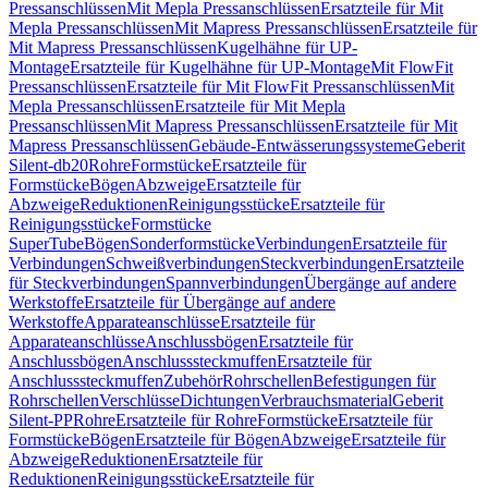
Pressanschlüssen
Mit Mepla Pressanschlüssen
Ersatzteile für Mit
Mepla Pressanschlüssen
Mit Mapress Pressanschlüssen
Ersatzteile für
Mit Mapress Pressanschlüssen
Kugelhähne für UP-
Montage
Ersatzteile für Kugelhähne für UP-Montage
Mit FlowFit
Pressanschlüssen
Ersatzteile für Mit FlowFit Pressanschlüssen
Mit
Mepla Pressanschlüssen
Ersatzteile für Mit Mepla
Pressanschlüssen
Mit Mapress Pressanschlüssen
Ersatzteile für Mit
Mapress Pressanschlüssen
Gebäude-Entwässerungssysteme
Geberit
Silent-db20
Rohre
Formstücke
Ersatzteile für
Formstücke
Bögen
Abzweige
Ersatzteile für
Abzweige
Reduktionen
Reinigungsstücke
Ersatzteile für
Reinigungsstücke
Formstücke
SuperTube
Bögen
Sonderformstücke
Verbindungen
Ersatzteile für
Verbindungen
Schweißverbindungen
Steckverbindungen
Ersatzteile
für Steckverbindungen
Spannverbindungen
Übergänge auf andere
Werkstoffe
Ersatzteile für Übergänge auf andere
Werkstoffe
Apparateanschlüsse
Ersatzteile für
Apparateanschlüsse
Anschlussbögen
Ersatzteile für
Anschlussbögen
Anschlusssteckmuffen
Ersatzteile für
Anschlusssteckmuffen
Zubehör
Rohrschellen
Befestigungen für
Rohrschellen
Verschlüsse
Dichtungen
Verbrauchsmaterial
Geberit
Silent-PP
Rohre
Ersatzteile für Rohre
Formstücke
Ersatzteile für
Formstücke
Bögen
Ersatzteile für Bögen
Abzweige
Ersatzteile für
Abzweige
Reduktionen
Ersatzteile für
Reduktionen
Reinigungsstücke
Ersatzteile für