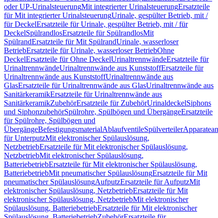
oder UP-Urinalsteuerung
Mit integrierter Urinalsteuerung
Ersatzteile
für Mit integrierter Urinalsteuerung
Urinale, gespülter Betrieb, mit /
für Deckel
Ersatzteile für Urinale, gespülter Betrieb, mit / für
Deckel
Spülrandlos
Ersatzteile für Spülrandlos
Mit
Spülrand
Ersatzteile für Mit Spülrand
Urinale, wasserloser
Betrieb
Ersatzteile für Urinale, wasserloser Betrieb
Ohne
Deckel
Ersatzteile für Ohne Deckel
Urinaltrennwände
Ersatzteile für
Urinaltrennwände
Urinaltrennwände aus Kunststoff
Ersatzteile für
Urinaltrennwände aus Kunststoff
Urinaltrennwände aus
Glas
Ersatzteile für Urinaltrennwände aus Glas
Urinaltrennwände aus
Sanitärkeramik
Ersatzteile für Urinaltrennwände aus
Sanitärkeramik
Zubehör
Ersatzteile für Zubehör
Urinaldeckel
Siphons
und Siphonzubehör
Spülrohre, Spülbögen und Übergänge
Ersatzteile
für Spülrohre, Spülbögen und
Übergänge
Befestigungsmaterial
Ablaufventile
Spülverteiler
Apparatean
für Unterputz
Mit elektronischer Spülauslösung,
Netzbetrieb
Ersatzteile für Mit elektronischer Spülauslösung,
Netzbetrieb
Mit elektronischer Spülauslösung,
Batteriebetrieb
Ersatzteile für Mit elektronischer Spülauslösung,
Batteriebetrieb
Mit pneumatischer Spülauslösung
Ersatzteile für Mit
pneumatischer Spülauslösung
Aufputz
Ersatzteile für Aufputz
Mit
elektronischer Spülauslösung, Netzbetrieb
Ersatzteile für Mit
elektronischer Spülauslösung, Netzbetrieb
Mit elektronischer
Spülauslösung, Batteriebetrieb
Ersatzteile für Mit elektronischer
Spülauslösung, Batteriebetrieb
Zubehör
Ersatzteile für