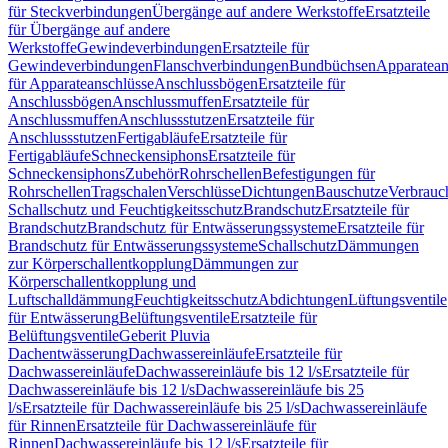
für Steckverbindungen
Übergänge auf andere Werkstoffe
Ersatzteile
für Übergänge auf andere
Werkstoffe
Gewindeverbindungen
Ersatzteile für
Gewindeverbindungen
Flanschverbindungen
Bundbüchsen
Apparatean
für Apparateanschlüsse
Anschlussbögen
Ersatzteile für
Anschlussbögen
Anschlussmuffen
Ersatzteile für
Anschlussmuffen
Anschlussstutzen
Ersatzteile für
Anschlussstutzen
Fertigabläufe
Ersatzteile für
Fertigabläufe
Schneckensiphons
Ersatzteile für
Schneckensiphons
Zubehör
Rohrschellen
Befestigungen für
Rohrschellen
Tragschalen
Verschlüsse
Dichtungen
Bauschutze
Verbrauc
Schallschutz und Feuchtigkeitsschutz
Brandschutz
Ersatzteile für
Brandschutz
Brandschutz für Entwässerungssysteme
Ersatzteile für
Brandschutz für Entwässerungssysteme
Schallschutz
Dämmungen
zur Körperschallentkopplung
Dämmungen zur
Körperschallentkopplung und
Luftschalldämmung
Feuchtigkeitsschutz
Abdichtungen
Lüftungsventile
für Entwässerung
Belüftungsventile
Ersatzteile für
Belüftungsventile
Geberit Pluvia
Dachentwässerung
Dachwassereinläufe
Ersatzteile für
Dachwassereinläufe
Dachwassereinläufe bis 12 l/s
Ersatzteile für
Dachwassereinläufe bis 12 l/s
Dachwassereinläufe bis 25
l/s
Ersatzteile für Dachwassereinläufe bis 25 l/s
Dachwassereinläufe
für Rinnen
Ersatzteile für Dachwassereinläufe für
Rinnen
Dachwassereinläufe bis 12 l/s
Ersatzteile für