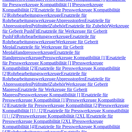
für Presswerkzeuge Kompatibilität [1]
Presswerkzeuge
Kompatibilität [2]
Ersatzteile für Presswerkzeuge Kompatibilität
[2]
Rohrbearbeitungswerkzeuge
Ersatzteile für
Rohrbearbeitungswerkzeuge
Abpressstopfen
Ersatzteile für
Abpressstopfen
Prüfmittel
Zubehör
Ersatzteile für Zubehör
Werkzeuge
für Geberit PushFit
Ersatzteile für Werkzeuge für Geberit
PushFit
Rohrbearbeitungswerkzeuge
Ersatzteile für
Rohrbearbeitungswerkzeuge
Werkzeuge für Geberit
Mepla
Ersatzteile für Werkzeuge für Geberit
Mepla
Handpresswerkzeuge
Ersatzteile für
Handpresswerkzeuge
Presswerkzeuge Kompatibilität [1]
Ersatzteile
für Presswerkzeuge Kompatibilität [1]
Presswerkzeuge
Kompatibilität [2]
Ersatzteile für Presswerkzeuge Kompatibilität
[2]
Rohrbearbeitungswerkzeuge
Ersatzteile für
Rohrbearbeitungswerkzeuge
Abpressstopfen
Ersatzteile für
Abpressstopfen
Prüfmittel
Zubehör
Werkzeuge für Geberit
Mapress
Ersatzteile für Werkzeuge für Geberit
Mapress
Presswerkzeuge Kompatibilität [1]
Ersatzteile für
Presswerkzeuge Kompatibilität [1]
Presswerkzeuge Kompatibilität
[2]
Ersatzteile für Presswerkzeuge Kompatibilität [2]
Presswerkzeuge
Kompatibilität [1] / [2]
Ersatzteile für Presswerkzeuge Kompatibilität
[1] / [2]
Presswerkzeuge Kompatibilität [2XL]
Ersatzteile für
Presswerkzeuge Kompatibilität [2XL]
Presswerkzeuge
Kompatibilität [4]
Ersatzteile für Presswerkzeuge Kompatibilität
[4]
Rohrbearbeitungswerkzeuge
Ersatzteile für