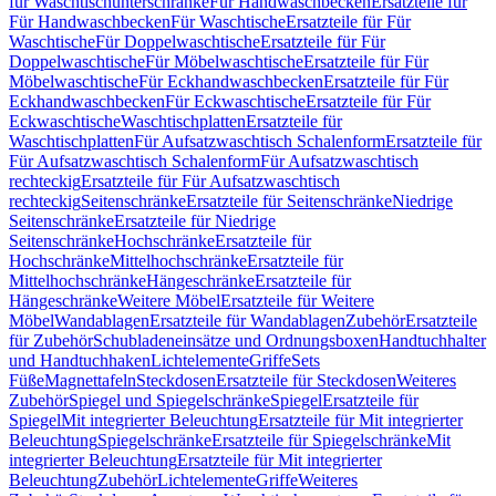
für Waschtischunterschränke
Für Handwaschbecken
Ersatzteile für
Für Handwaschbecken
Für Waschtische
Ersatzteile für Für
Waschtische
Für Doppelwaschtische
Ersatzteile für Für
Doppelwaschtische
Für Möbelwaschtische
Ersatzteile für Für
Möbelwaschtische
Für Eckhandwaschbecken
Ersatzteile für Für
Eckhandwaschbecken
Für Eckwaschtische
Ersatzteile für Für
Eckwaschtische
Waschtischplatten
Ersatzteile für
Waschtischplatten
Für Aufsatzwaschtisch Schalenform
Ersatzteile für
Für Aufsatzwaschtisch Schalenform
Für Aufsatzwaschtisch
rechteckig
Ersatzteile für Für Aufsatzwaschtisch
rechteckig
Seitenschränke
Ersatzteile für Seitenschränke
Niedrige
Seitenschränke
Ersatzteile für Niedrige
Seitenschränke
Hochschränke
Ersatzteile für
Hochschränke
Mittelhochschränke
Ersatzteile für
Mittelhochschränke
Hängeschränke
Ersatzteile für
Hängeschränke
Weitere Möbel
Ersatzteile für Weitere
Möbel
Wandablagen
Ersatzteile für Wandablagen
Zubehör
Ersatzteile
für Zubehör
Schubladeneinsätze und Ordnungsboxen
Handtuchhalter
und Handtuchhaken
Lichtelemente
Griffe
Sets
Füße
Magnettafeln
Steckdosen
Ersatzteile für Steckdosen
Weiteres
Zubehör
Spiegel und Spiegelschränke
Spiegel
Ersatzteile für
Spiegel
Mit integrierter Beleuchtung
Ersatzteile für Mit integrierter
Beleuchtung
Spiegelschränke
Ersatzteile für Spiegelschränke
Mit
integrierter Beleuchtung
Ersatzteile für Mit integrierter
Beleuchtung
Zubehör
Lichtelemente
Griffe
Weiteres