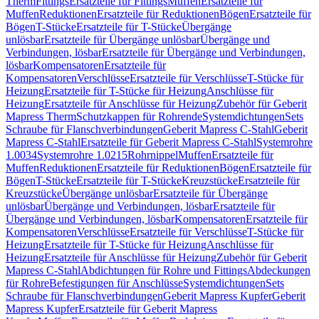
Therm
Fittings
Ersatzteile für Fittings
Muffen
Ersatzteile für
Muffen
Reduktionen
Ersatzteile für Reduktionen
Bögen
Ersatzteile für
Bögen
T-Stücke
Ersatzteile für T-Stücke
Übergänge
unlösbar
Ersatzteile für Übergänge unlösbar
Übergänge und
Verbindungen, lösbar
Ersatzteile für Übergänge und Verbindungen,
lösbar
Kompensatoren
Ersatzteile für
Kompensatoren
Verschlüsse
Ersatzteile für Verschlüsse
T-Stücke für
Heizung
Ersatzteile für T-Stücke für Heizung
Anschlüsse für
Heizung
Ersatzteile für Anschlüsse für Heizung
Zubehör für Geberit
Mapress Therm
Schutzkappen für Rohrende
Systemdichtungen
Sets
Schraube für Flanschverbindungen
Geberit Mapress C-Stahl
Geberit
Mapress C-Stahl
Ersatzteile für Geberit Mapress C-Stahl
Systemrohre
1.0034
Systemrohre 1.0215
Rohrnippel
Muffen
Ersatzteile für
Muffen
Reduktionen
Ersatzteile für Reduktionen
Bögen
Ersatzteile für
Bögen
T-Stücke
Ersatzteile für T-Stücke
Kreuzstücke
Ersatzteile für
Kreuzstücke
Übergänge unlösbar
Ersatzteile für Übergänge
unlösbar
Übergänge und Verbindungen, lösbar
Ersatzteile für
Übergänge und Verbindungen, lösbar
Kompensatoren
Ersatzteile für
Kompensatoren
Verschlüsse
Ersatzteile für Verschlüsse
T-Stücke für
Heizung
Ersatzteile für T-Stücke für Heizung
Anschlüsse für
Heizung
Ersatzteile für Anschlüsse für Heizung
Zubehör für Geberit
Mapress C-Stahl
Abdichtungen für Rohre und Fittings
Abdeckungen
für Rohre
Befestigungen für Anschlüsse
Systemdichtungen
Sets
Schraube für Flanschverbindungen
Geberit Mapress Kupfer
Geberit
Mapress Kupfer
Ersatzteile für Geberit Mapress