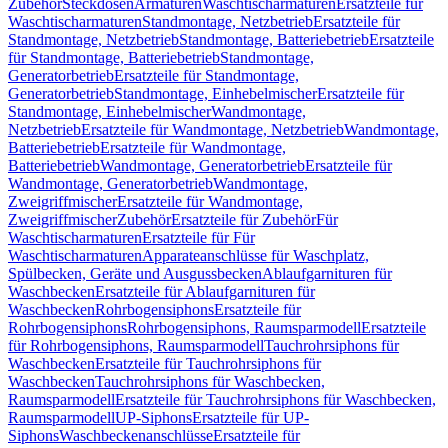
Zubehör
Steckdosen
Armaturen
Waschtischarmaturen
Ersatzteile für
Waschtischarmaturen
Standmontage, Netzbetrieb
Ersatzteile für
Standmontage, Netzbetrieb
Standmontage, Batteriebetrieb
Ersatzteile
für Standmontage, Batteriebetrieb
Standmontage,
Generatorbetrieb
Ersatzteile für Standmontage,
Generatorbetrieb
Standmontage, Einhebelmischer
Ersatzteile für
Standmontage, Einhebelmischer
Wandmontage,
Netzbetrieb
Ersatzteile für Wandmontage, Netzbetrieb
Wandmontage,
Batteriebetrieb
Ersatzteile für Wandmontage,
Batteriebetrieb
Wandmontage, Generatorbetrieb
Ersatzteile für
Wandmontage, Generatorbetrieb
Wandmontage,
Zweigriffmischer
Ersatzteile für Wandmontage,
Zweigriffmischer
Zubehör
Ersatzteile für Zubehör
Für
Waschtischarmaturen
Ersatzteile für Für
Waschtischarmaturen
Apparateanschlüsse für Waschplatz,
Spülbecken, Geräte und Ausgussbecken
Ablaufgarnituren für
Waschbecken
Ersatzteile für Ablaufgarnituren für
Waschbecken
Rohrbogensiphons
Ersatzteile für
Rohrbogensiphons
Rohrbogensiphons, Raumsparmodell
Ersatzteile
für Rohrbogensiphons, Raumsparmodell
Tauchrohrsiphons für
Waschbecken
Ersatzteile für Tauchrohrsiphons für
Waschbecken
Tauchrohrsiphons für Waschbecken,
Raumsparmodell
Ersatzteile für Tauchrohrsiphons für Waschbecken,
Raumsparmodell
UP-Siphons
Ersatzteile für UP-
Siphons
Waschbeckenanschlüsse
Ersatzteile für