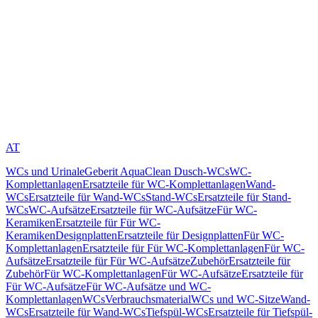
AT
WCs und Urinale
Geberit AquaClean Dusch-WCs
WC-
Komplettanlagen
Ersatzteile für WC-Komplettanlagen
Wand-
WCs
Ersatzteile für Wand-WCs
Stand-WCs
Ersatzteile für Stand-
WCs
WC-Aufsätze
Ersatzteile für WC-Aufsätze
Für WC-
Keramiken
Ersatzteile für Für WC-
Keramiken
Designplatten
Ersatzteile für Designplatten
Für WC-
Komplettanlagen
Ersatzteile für Für WC-Komplettanlagen
Für WC-
Aufsätze
Ersatzteile für Für WC-Aufsätze
Zubehör
Ersatzteile für
Zubehör
Für WC-Komplettanlagen
Für WC-Aufsätze
Ersatzteile für
Für WC-Aufsätze
Für WC-Aufsätze und WC-
Komplettanlagen
WCs
Verbrauchsmaterial
WCs und WC-Sitze
Wand-
WCs
Ersatzteile für Wand-WCs
Tiefspül-WCs
Ersatzteile für Tiefspül-