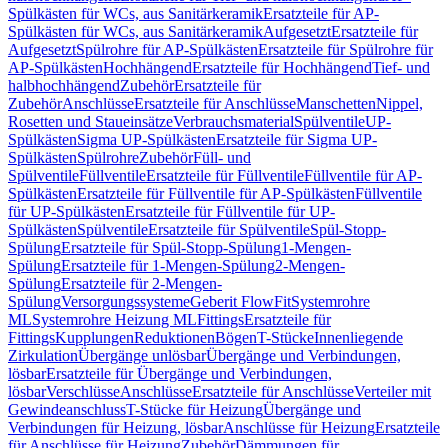
Spülkästen für WCs, aus Sanitärkeramik
Ersatzteile für AP-
Spülkästen für WCs, aus Sanitärkeramik
Aufgesetzt
Ersatzteile für
Aufgesetzt
Spülrohre für AP-Spülkästen
Ersatzteile für Spülrohre für
AP-Spülkästen
Hochhängend
Ersatzteile für Hochhängend
Tief- und
halbhochhängend
Zubehör
Ersatzteile für
Zubehör
Anschlüsse
Ersatzteile für Anschlüsse
Manschetten
Nippel,
Rosetten und Staueinsätze
Verbrauchsmaterial
Spülventile
UP-
Spülkästen
Sigma UP-Spülkästen
Ersatzteile für Sigma UP-
Spülkästen
Spülrohre
Zubehör
Füll- und
Spülventile
Füllventile
Ersatzteile für Füllventile
Füllventile für AP-
Spülkästen
Ersatzteile für Füllventile für AP-Spülkästen
Füllventile
für UP-Spülkästen
Ersatzteile für Füllventile für UP-
Spülkästen
Spülventile
Ersatzteile für Spülventile
Spül-Stopp-
Spülung
Ersatzteile für Spül-Stopp-Spülung
1-Mengen-
Spülung
Ersatzteile für 1-Mengen-Spülung
2-Mengen-
Spülung
Ersatzteile für 2-Mengen-
Spülung
Versorgungssysteme
Geberit FlowFit
Systemrohre
ML
Systemrohre Heizung ML
Fittings
Ersatzteile für
Fittings
Kupplungen
Reduktionen
Bögen
T-Stücke
Innenliegende
Zirkulation
Übergänge unlösbar
Übergänge und Verbindungen,
lösbar
Ersatzteile für Übergänge und Verbindungen,
lösbar
Verschlüsse
Anschlüsse
Ersatzteile für Anschlüsse
Verteiler mit
Gewindeanschluss
T-Stücke für Heizung
Übergänge und
Verbindungen für Heizung, lösbar
Anschlüsse für Heizung
Ersatzteile
für Anschlüsse für Heizung
Zubehör
Dämmungen für