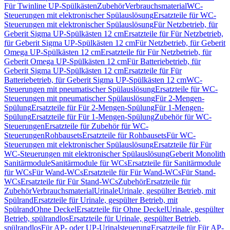
Für Twinline UP-Spülkästen
Zubehör
Verbrauchsmaterial
WC-
Steuerungen mit elektronischer Spülauslösung
Ersatzteile für WC-
Steuerungen mit elektronischer Spülauslösung
Für Netzbetrieb, für
Geberit Sigma UP-Spülkästen 12 cm
Ersatzteile für Für Netzbetrieb,
für Geberit Sigma UP-Spülkästen 12 cm
Für Netzbetrieb, für Geberit
Omega UP-Spülkästen 12 cm
Ersatzteile für Für Netzbetrieb, für
Geberit Omega UP-Spülkästen 12 cm
Für Batteriebetrieb, für
Geberit Sigma UP-Spülkästen 12 cm
Ersatzteile für Für
Batteriebetrieb, für Geberit Sigma UP-Spülkästen 12 cm
WC-
Steuerungen mit pneumatischer Spülauslösung
Ersatzteile für WC-
Steuerungen mit pneumatischer Spülauslösung
Für 2-Mengen-
Spülung
Ersatzteile für Für 2-Mengen-Spülung
Für 1-Mengen-
Spülung
Ersatzteile für Für 1-Mengen-Spülung
Zubehör für WC-
Steuerungen
Ersatzteile für Zubehör für WC-
Steuerungen
Rohbausets
Ersatzteile für Rohbausets
Für WC-
Steuerungen mit elektronischer Spülauslösung
Ersatzteile für Für
WC-Steuerungen mit elektronischer Spülauslösung
Geberit Monolith
Sanitärmodule
Sanitärmodule für WCs
Ersatzteile für Sanitärmodule
für WCs
Für Wand-WCs
Ersatzteile für Für Wand-WCs
Für Stand-
WCs
Ersatzteile für Für Stand-WCs
Zubehör
Ersatzteile für
Zubehör
Verbrauchsmaterial
Urinale
Urinale, gespülter Betrieb, mit
Spülrand
Ersatzteile für Urinale, gespülter Betrieb, mit
Spülrand
Ohne Deckel
Ersatzteile für Ohne Deckel
Urinale, gespülter
Betrieb, spülrandlos
Ersatzteile für Urinale, gespülter Betrieb,
spülrandlos
Für AP- oder UP-Urinalsteuerung
Ersatzteile für Für AP-