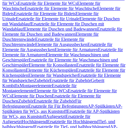
für WCs
Ersatzteile für Elemente für WCs
Elemente für
Waschtische
Ersatzteile für Elemente für Waschtische
Elemente für
Bidets
Ersatzteile für Elemente für Bidets
Elemente für
Urinale
Ersatzteile für Elemente für Urinale
Elemente für Duschen
mit Wandablauf
Ersatzteile für Elemente für Duschen mit
Wandablauf
Elemente für Duschen und Badewannen
Ersatzteile für
Elemente für Duschen und Badewannen
Elemente für
Duschtrennwände
Ersatzteile für Elemente für
Duschtrennwände
Elemente für Ausgussbecken
Ersatzteile für
Elemente für Ausgussbecken
Elemente für Armaturen
Ersatzteile für
Elemente für Armaturen
Elemente für Waschmaschinen und
Geschirrspüler
Ersatzteile für Elemente für Waschmaschinen und
Geschirrspüler
Elemente für Konsollasten
Ersatzteile für Elemente für
Konsollasten
Elemente für Küchenspülen
Ersatzteile für Elemente für
Küchenspülen
Elemente für Wandspeicher
Ersatzteile für Elemente
für Wandspeicher
Zubehör
Ersatzteile für Zubehör
Geberit
Kombifix
Montageelemente
Ersatzteile für
Montageelemente
Elemente für WCs
Ersatzteile für Elemente für
WCs
Elemente für Duschen
Ersatzteile für Elemente für
Duschen
Zubehör
Ersatzteile für Zubehör
Für
Befestigungen
Ersatzteile für Für Befestigungen
AP-Spülkästen
AP-
Spülkästen für WCs, aus Kunststoff
Ersatzteile für AP-Spülkästen
für WCs, aus Kunststoff
Aufgesetzt
Ersatzteile für
Aufgesetzt
Hochhängend
Ersatzteile für Hochhängend
Tief- und
halbhochhängend
Ersatzteile für Tief- und halbhochhängend
AP-