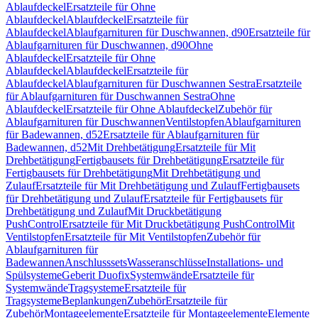
Ablaufdeckel
Ersatzteile für Ohne
Ablaufdeckel
Ablaufdeckel
Ersatzteile für
Ablaufdeckel
Ablaufgarnituren für Duschwannen, d90
Ersatzteile für
Ablaufgarnituren für Duschwannen, d90
Ohne
Ablaufdeckel
Ersatzteile für Ohne
Ablaufdeckel
Ablaufdeckel
Ersatzteile für
Ablaufdeckel
Ablaufgarnituren für Duschwannen Sestra
Ersatzteile
für Ablaufgarnituren für Duschwannen Sestra
Ohne
Ablaufdeckel
Ersatzteile für Ohne Ablaufdeckel
Zubehör für
Ablaufgarnituren für Duschwannen
Ventilstopfen
Ablaufgarnituren
für Badewannen, d52
Ersatzteile für Ablaufgarnituren für
Badewannen, d52
Mit Drehbetätigung
Ersatzteile für Mit
Drehbetätigung
Fertigbausets für Drehbetätigung
Ersatzteile für
Fertigbausets für Drehbetätigung
Mit Drehbetätigung und
Zulauf
Ersatzteile für Mit Drehbetätigung und Zulauf
Fertigbausets
für Drehbetätigung und Zulauf
Ersatzteile für Fertigbausets für
Drehbetätigung und Zulauf
Mit Druckbetätigung
PushControl
Ersatzteile für Mit Druckbetätigung PushControl
Mit
Ventilstopfen
Ersatzteile für Mit Ventilstopfen
Zubehör für
Ablaufgarnituren für
Badewannen
Anschlusssets
Wasseranschlüsse
Installations- und
Spülsysteme
Geberit Duofix
Systemwände
Ersatzteile für
Systemwände
Tragsysteme
Ersatzteile für
Tragsysteme
Beplankungen
Zubehör
Ersatzteile für
Zubehör
Montageelemente
Ersatzteile für Montageelemente
Elemente