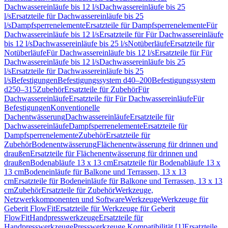
Dachwassereinläufe bis 12 l/s
Dachwassereinläufe bis 25
l/s
Ersatzteile für Dachwassereinläufe bis 25
l/s
Dampfsperrenelemente
Ersatzteile für Dampfsperrenelemente
Für
Dachwassereinläufe bis 12 l/s
Ersatzteile für Für Dachwassereinläufe
bis 12 l/s
Dachwassereinläufe bis 25 l/s
Notüberläufe
Ersatzteile für
Notüberläufe
Für Dachwassereinläufe bis 12 l/s
Ersatzteile für Für
Dachwassereinläufe bis 12 l/s
Dachwassereinläufe bis 25
l/s
Ersatzteile für Dachwassereinläufe bis 25
l/s
Befestigungen
Befestigungssystem d40–200
Befestigungssystem
d250–315
Zubehör
Ersatzteile für Zubehör
Für
Dachwassereinläufe
Ersatzteile für Für Dachwassereinläufe
Für
Befestigungen
Konventionelle
Dachentwässerung
Dachwassereinläufe
Ersatzteile für
Dachwassereinläufe
Dampfsperrenelemente
Ersatzteile für
Dampfsperrenelemente
Zubehör
Ersatzteile für
Zubehör
Bodenentwässerung
Flächenentwässerung für drinnen und
draußen
Ersatzteile für Flächenentwässerung für drinnen und
draußen
Bodenabläufe 13 x 13 cm
Ersatzteile für Bodenabläufe 13 x
13 cm
Bodeneinläufe für Balkone und Terrassen, 13 x 13
cm
Ersatzteile für Bodeneinläufe für Balkone und Terrassen, 13 x 13
cm
Zubehör
Ersatzteile für Zubehör
Werkzeuge,
Netzwerkkomponenten und Software
Werkzeuge
Werkzeuge für
Geberit FlowFit
Ersatzteile für Werkzeuge für Geberit
FlowFit
Handpresswerkzeuge
Ersatzteile für
Handpresswerkzeuge
Presswerkzeuge Kompatibilität [1]
Ersatzteile