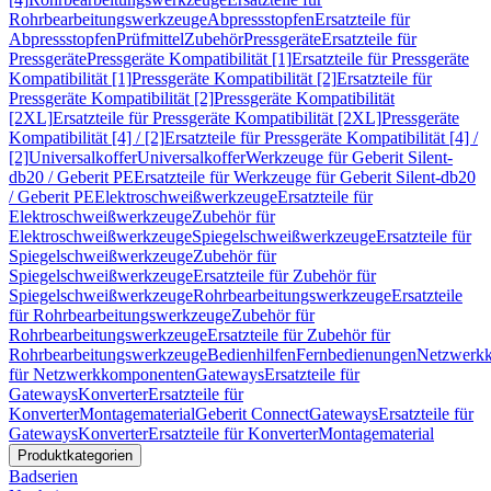
Rohrbearbeitungswerkzeuge
Abpressstopfen
Ersatzteile für
Abpressstopfen
Prüfmittel
Zubehör
Pressgeräte
Ersatzteile für
Pressgeräte
Pressgeräte Kompatibilität [1]
Ersatzteile für Pressgeräte
Kompatibilität [1]
Pressgeräte Kompatibilität [2]
Ersatzteile für
Pressgeräte Kompatibilität [2]
Pressgeräte Kompatibilität
[2XL]
Ersatzteile für Pressgeräte Kompatibilität [2XL]
Pressgeräte
Kompatibilität [4] / [2]
Ersatzteile für Pressgeräte Kompatibilität [4] /
[2]
Universalkoffer
Universalkoffer
Werkzeuge für Geberit Silent-
db20 / Geberit PE
Ersatzteile für Werkzeuge für Geberit Silent-db20
/ Geberit PE
Elektroschweißwerkzeuge
Ersatzteile für
Elektroschweißwerkzeuge
Zubehör für
Elektroschweißwerkzeuge
Spiegelschweißwerkzeuge
Ersatzteile für
Spiegelschweißwerkzeuge
Zubehör für
Spiegelschweißwerkzeuge
Ersatzteile für Zubehör für
Spiegelschweißwerkzeuge
Rohrbearbeitungswerkzeuge
Ersatzteile
für Rohrbearbeitungswerkzeuge
Zubehör für
Rohrbearbeitungswerkzeuge
Ersatzteile für Zubehör für
Rohrbearbeitungswerkzeuge
Bedienhilfen
Fernbedienungen
Netzwerk
für Netzwerkkomponenten
Gateways
Ersatzteile für
Gateways
Konverter
Ersatzteile für
Konverter
Montagematerial
Geberit Connect
Gateways
Ersatzteile für
Gateways
Konverter
Ersatzteile für Konverter
Montagematerial
Produktkategorien
Badserien