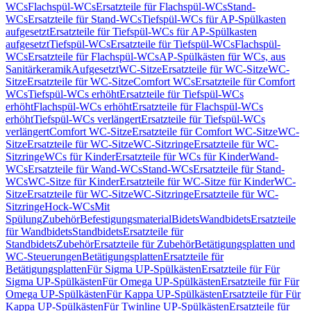
WCs
Flachspül-WCs
Ersatzteile für Flachspül-WCs
Stand-
WCs
Ersatzteile für Stand-WCs
Tiefspül-WCs für AP-Spülkasten
aufgesetzt
Ersatzteile für Tiefspül-WCs für AP-Spülkasten
aufgesetzt
Tiefspül-WCs
Ersatzteile für Tiefspül-WCs
Flachspül-
WCs
Ersatzteile für Flachspül-WCs
AP-Spülkästen für WCs, aus
Sanitärkeramik
Aufgesetzt
WC-Sitze
Ersatzteile für WC-Sitze
WC-
Sitze
Ersatzteile für WC-Sitze
Comfort WCs
Ersatzteile für Comfort
WCs
Tiefspül-WCs erhöht
Ersatzteile für Tiefspül-WCs
erhöht
Flachspül-WCs erhöht
Ersatzteile für Flachspül-WCs
erhöht
Tiefspül-WCs verlängert
Ersatzteile für Tiefspül-WCs
verlängert
Comfort WC-Sitze
Ersatzteile für Comfort WC-Sitze
WC-
Sitze
Ersatzteile für WC-Sitze
WC-Sitzringe
Ersatzteile für WC-
Sitzringe
WCs für Kinder
Ersatzteile für WCs für Kinder
Wand-
WCs
Ersatzteile für Wand-WCs
Stand-WCs
Ersatzteile für Stand-
WCs
WC-Sitze für Kinder
Ersatzteile für WC-Sitze für Kinder
WC-
Sitze
Ersatzteile für WC-Sitze
WC-Sitzringe
Ersatzteile für WC-
Sitzringe
Hock-WCs
Mit
Spülung
Zubehör
Befestigungsmaterial
Bidets
Wandbidets
Ersatzteile
für Wandbidets
Standbidets
Ersatzteile für
Standbidets
Zubehör
Ersatzteile für Zubehör
Betätigungsplatten und
WC-Steuerungen
Betätigungsplatten
Ersatzteile für
Betätigungsplatten
Für Sigma UP-Spülkästen
Ersatzteile für Für
Sigma UP-Spülkästen
Für Omega UP-Spülkästen
Ersatzteile für Für
Omega UP-Spülkästen
Für Kappa UP-Spülkästen
Ersatzteile für Für
Kappa UP-Spülkästen
Für Twinline UP-Spülkästen
Ersatzteile für