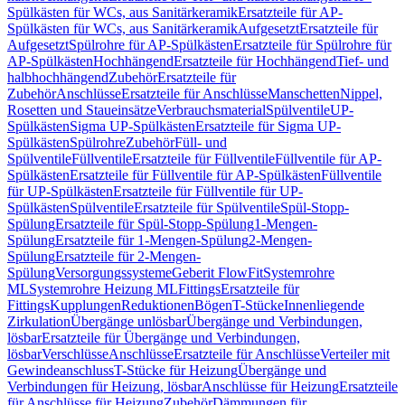
Spülkästen für WCs, aus Sanitärkeramik
Ersatzteile für AP-
Spülkästen für WCs, aus Sanitärkeramik
Aufgesetzt
Ersatzteile für
Aufgesetzt
Spülrohre für AP-Spülkästen
Ersatzteile für Spülrohre für
AP-Spülkästen
Hochhängend
Ersatzteile für Hochhängend
Tief- und
halbhochhängend
Zubehör
Ersatzteile für
Zubehör
Anschlüsse
Ersatzteile für Anschlüsse
Manschetten
Nippel,
Rosetten und Staueinsätze
Verbrauchsmaterial
Spülventile
UP-
Spülkästen
Sigma UP-Spülkästen
Ersatzteile für Sigma UP-
Spülkästen
Spülrohre
Zubehör
Füll- und
Spülventile
Füllventile
Ersatzteile für Füllventile
Füllventile für AP-
Spülkästen
Ersatzteile für Füllventile für AP-Spülkästen
Füllventile
für UP-Spülkästen
Ersatzteile für Füllventile für UP-
Spülkästen
Spülventile
Ersatzteile für Spülventile
Spül-Stopp-
Spülung
Ersatzteile für Spül-Stopp-Spülung
1-Mengen-
Spülung
Ersatzteile für 1-Mengen-Spülung
2-Mengen-
Spülung
Ersatzteile für 2-Mengen-
Spülung
Versorgungssysteme
Geberit FlowFit
Systemrohre
ML
Systemrohre Heizung ML
Fittings
Ersatzteile für
Fittings
Kupplungen
Reduktionen
Bögen
T-Stücke
Innenliegende
Zirkulation
Übergänge unlösbar
Übergänge und Verbindungen,
lösbar
Ersatzteile für Übergänge und Verbindungen,
lösbar
Verschlüsse
Anschlüsse
Ersatzteile für Anschlüsse
Verteiler mit
Gewindeanschluss
T-Stücke für Heizung
Übergänge und
Verbindungen für Heizung, lösbar
Anschlüsse für Heizung
Ersatzteile
für Anschlüsse für Heizung
Zubehör
Dämmungen für