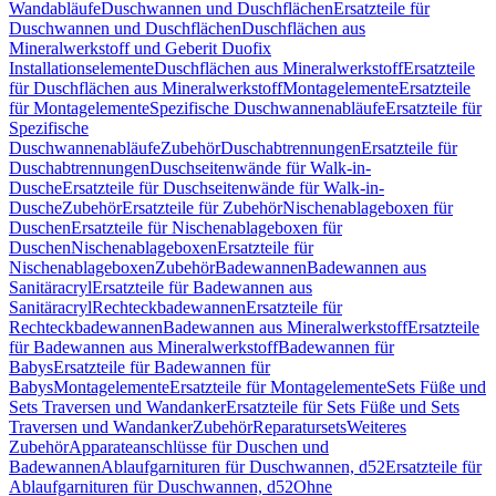
Wandabläufe
Duschwannen und Duschflächen
Ersatzteile für
Duschwannen und Duschflächen
Duschflächen aus
Mineralwerkstoff und Geberit Duofix
Installationselemente
Duschflächen aus Mineralwerkstoff
Ersatzteile
für Duschflächen aus Mineralwerkstoff
Montagelemente
Ersatzteile
für Montagelemente
Spezifische Duschwannenabläufe
Ersatzteile für
Spezifische
Duschwannenabläufe
Zubehör
Duschabtrennungen
Ersatzteile für
Duschabtrennungen
Duschseitenwände für Walk-in-
Dusche
Ersatzteile für Duschseitenwände für Walk-in-
Dusche
Zubehör
Ersatzteile für Zubehör
Nischenablageboxen für
Duschen
Ersatzteile für Nischenablageboxen für
Duschen
Nischenablageboxen
Ersatzteile für
Nischenablageboxen
Zubehör
Badewannen
Badewannen aus
Sanitäracryl
Ersatzteile für Badewannen aus
Sanitäracryl
Rechteckbadewannen
Ersatzteile für
Rechteckbadewannen
Badewannen aus Mineralwerkstoff
Ersatzteile
für Badewannen aus Mineralwerkstoff
Badewannen für
Babys
Ersatzteile für Badewannen für
Babys
Montagelemente
Ersatzteile für Montagelemente
Sets Füße und
Sets Traversen und Wandanker
Ersatzteile für Sets Füße und Sets
Traversen und Wandanker
Zubehör
Reparatursets
Weiteres
Zubehör
Apparateanschlüsse für Duschen und
Badewannen
Ablaufgarnituren für Duschwannen, d52
Ersatzteile für
Ablaufgarnituren für Duschwannen, d52
Ohne