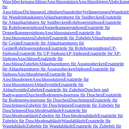
Waschbeckenanschlüsse
Anschlussstutzen
Anschlussbögen
Abdeckung
für
Anschlüsse
Dichtungen
Löthülsen
Standrohre
Verlängerungen
Wandeinb
für Wandeinbaukästen
Ablaufgarnituren für Spülbecken
Ersatzteile
für Ablaufgarnituren für Spülbecken
Rohrbogensiphons
Ersatzteile
für Rohrbogensiphons
Doppelkammersiphons
Ersatzteile für
Doppelkammersiphons
Anschlussstutzen
Ersatzteile für
Anschlussstutzen
Zubehör
Ersatzteile für Zubehör
Ablaufgarnituren
für Geräte
Ersatzteile für Ablaufgarnituren für
Geräte
Rohrbogensiphons
Ersatzteile für Rohrbogensiphons
UP-
Siphons
Ersatzteile für UP-Siphons
AP-Siphons
Ersatzteile für AP-
Siphons
Anschlüsse
Ersatzteile für
Anschlüsse
Zubehör
Ablaufgarnituren für Ausgussbecken
Ersatzteile
für Ablaufgarnituren für Ausgussbecken
Siphons
Ersatzteile für
Siphons
Anschlussbögen
Ersatzteile für
Anschlussbögen
Anschlussstutzen
Ersatzteile für
Anschlussstutzen
Ablaufventile
Ersatzteile für
Ablaufventile
Zubehör
Ersatzteile für Zubehör
Duschen und
Badewannen
Duschen
Bodenentwässerung für Duschen
Ersatzteile
für Bodenentwässerung für Duschen
Duschrinnen
Ersatzteile für
Duschrinnen
Zubehör für Duschrinnen
Ersatzteile für Zubehör für
Duschrinnen
Duschbodenabläufe
Ersatzteile für
Duschbodenabläufe
Zubehör für Duschbodenabläufe
Ersatzteile für
Zubehör für Duschbodenabläufe
Wandabläufe
Ersatzteile für
Wandabläufe
Zubehör für Wandabläufe
Ersatzteile für Zubehör für