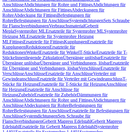
Anschlüsse
Abdichtungen für Rohre und Fittings
Abdichtungen für
Anschlüsse
Abdichtungen für Fittings
Abdeckungen für
Rohre
Abdeckung für Fittings
Befestigungen für
Rohre
Befestigungen für Anschlüsse
Systemdichtungen
Sets Schraube
für Flanschverbindungen
Verbrauchsmaterial
Geberit
Mepla
Systemrohre ML
Ersatzteile für Systemrohre ML
Systemrohre
Heizung ML
Ersatzteile für Systemrohre Heizung
ML
Fittings
Ersatzteile für Fittings
Kupplungen
Ersatzteile für
Kupplungen
Reduktionen
Ersatzteile für
Reduktionen
Winkel
Ersatzteile für Winkel
T-Stücke
Ersatzteile für T-
Stücke
Innenliegende Zirkulation
Übergänge unlösbar
Ersatzteile für
Übergänge unlösbar
Übergänge und Verbindungen, lösbar
Ersatzteile
für Übergänge und Verbindungen, lösbar
Verschlüsse
Ersatzteile für
Verschlüsse
Anschlüsse
Ersatzteile für Anschlüsse
Verteiler mit
Gewindeanschluss
Ersatzteile für Verteiler mit Gewindeanschluss
T-
Stücke für Heizung
Ersatzteile für T-Stücke für Heizung
Anschlüsse
für Heizung
Ersatzteile für Anschlüsse für
Heizung
Zubehör
Ersatzteile für Zubehör
Dämmungen für
Anschlüsse
Abdichtungen für Rohre und Fittings
Abdichtungen für
Anschlüsse
Abdeckungen für Rohre
Befestigungen für
Rohre
Befestigungen für Anschlüsse
Ersatzteile für Befestigungen für
Anschlüsse
Systemdichtungen
Sets Schraube für
Flanschverbindungen
Geberit Mapress Edelstahl
Geberit Mapress
Edelstahl
Ersatzteile für Geberit Mapress Edelstahl
Systemrohre
1.4401
Ersatzteile für Systemrohre 1.4401
Systemrohre