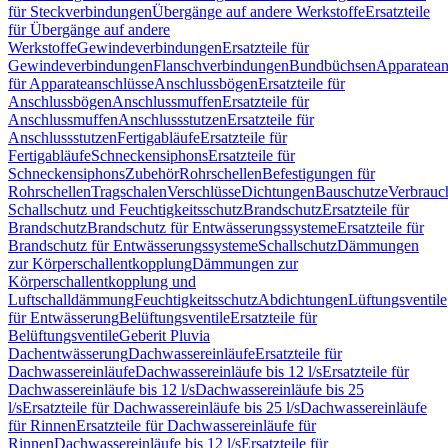
für Steckverbindungen
Übergänge auf andere Werkstoffe
Ersatzteile
für Übergänge auf andere
Werkstoffe
Gewindeverbindungen
Ersatzteile für
Gewindeverbindungen
Flanschverbindungen
Bundbüchsen
Apparatean
für Apparateanschlüsse
Anschlussbögen
Ersatzteile für
Anschlussbögen
Anschlussmuffen
Ersatzteile für
Anschlussmuffen
Anschlussstutzen
Ersatzteile für
Anschlussstutzen
Fertigabläufe
Ersatzteile für
Fertigabläufe
Schneckensiphons
Ersatzteile für
Schneckensiphons
Zubehör
Rohrschellen
Befestigungen für
Rohrschellen
Tragschalen
Verschlüsse
Dichtungen
Bauschutze
Verbrauc
Schallschutz und Feuchtigkeitsschutz
Brandschutz
Ersatzteile für
Brandschutz
Brandschutz für Entwässerungssysteme
Ersatzteile für
Brandschutz für Entwässerungssysteme
Schallschutz
Dämmungen
zur Körperschallentkopplung
Dämmungen zur
Körperschallentkopplung und
Luftschalldämmung
Feuchtigkeitsschutz
Abdichtungen
Lüftungsventile
für Entwässerung
Belüftungsventile
Ersatzteile für
Belüftungsventile
Geberit Pluvia
Dachentwässerung
Dachwassereinläufe
Ersatzteile für
Dachwassereinläufe
Dachwassereinläufe bis 12 l/s
Ersatzteile für
Dachwassereinläufe bis 12 l/s
Dachwassereinläufe bis 25
l/s
Ersatzteile für Dachwassereinläufe bis 25 l/s
Dachwassereinläufe
für Rinnen
Ersatzteile für Dachwassereinläufe für
Rinnen
Dachwassereinläufe bis 12 l/s
Ersatzteile für