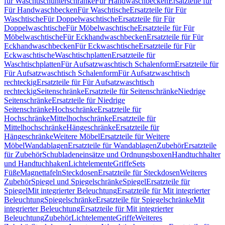
für Waschtischunterschränke
Für Handwaschbecken
Ersatzteile für
Für Handwaschbecken
Für Waschtische
Ersatzteile für Für
Waschtische
Für Doppelwaschtische
Ersatzteile für Für
Doppelwaschtische
Für Möbelwaschtische
Ersatzteile für Für
Möbelwaschtische
Für Eckhandwaschbecken
Ersatzteile für Für
Eckhandwaschbecken
Für Eckwaschtische
Ersatzteile für Für
Eckwaschtische
Waschtischplatten
Ersatzteile für
Waschtischplatten
Für Aufsatzwaschtisch Schalenform
Ersatzteile für
Für Aufsatzwaschtisch Schalenform
Für Aufsatzwaschtisch
rechteckig
Ersatzteile für Für Aufsatzwaschtisch
rechteckig
Seitenschränke
Ersatzteile für Seitenschränke
Niedrige
Seitenschränke
Ersatzteile für Niedrige
Seitenschränke
Hochschränke
Ersatzteile für
Hochschränke
Mittelhochschränke
Ersatzteile für
Mittelhochschränke
Hängeschränke
Ersatzteile für
Hängeschränke
Weitere Möbel
Ersatzteile für Weitere
Möbel
Wandablagen
Ersatzteile für Wandablagen
Zubehör
Ersatzteile
für Zubehör
Schubladeneinsätze und Ordnungsboxen
Handtuchhalter
und Handtuchhaken
Lichtelemente
Griffe
Sets
Füße
Magnettafeln
Steckdosen
Ersatzteile für Steckdosen
Weiteres
Zubehör
Spiegel und Spiegelschränke
Spiegel
Ersatzteile für
Spiegel
Mit integrierter Beleuchtung
Ersatzteile für Mit integrierter
Beleuchtung
Spiegelschränke
Ersatzteile für Spiegelschränke
Mit
integrierter Beleuchtung
Ersatzteile für Mit integrierter
Beleuchtung
Zubehör
Lichtelemente
Griffe
Weiteres