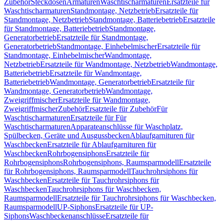
Zubehör
Steckdosen
Armaturen
Waschtischarmaturen
Ersatzteile für
Waschtischarmaturen
Standmontage, Netzbetrieb
Ersatzteile für
Standmontage, Netzbetrieb
Standmontage, Batteriebetrieb
Ersatzteile
für Standmontage, Batteriebetrieb
Standmontage,
Generatorbetrieb
Ersatzteile für Standmontage,
Generatorbetrieb
Standmontage, Einhebelmischer
Ersatzteile für
Standmontage, Einhebelmischer
Wandmontage,
Netzbetrieb
Ersatzteile für Wandmontage, Netzbetrieb
Wandmontage,
Batteriebetrieb
Ersatzteile für Wandmontage,
Batteriebetrieb
Wandmontage, Generatorbetrieb
Ersatzteile für
Wandmontage, Generatorbetrieb
Wandmontage,
Zweigriffmischer
Ersatzteile für Wandmontage,
Zweigriffmischer
Zubehör
Ersatzteile für Zubehör
Für
Waschtischarmaturen
Ersatzteile für Für
Waschtischarmaturen
Apparateanschlüsse für Waschplatz,
Spülbecken, Geräte und Ausgussbecken
Ablaufgarnituren für
Waschbecken
Ersatzteile für Ablaufgarnituren für
Waschbecken
Rohrbogensiphons
Ersatzteile für
Rohrbogensiphons
Rohrbogensiphons, Raumsparmodell
Ersatzteile
für Rohrbogensiphons, Raumsparmodell
Tauchrohrsiphons für
Waschbecken
Ersatzteile für Tauchrohrsiphons für
Waschbecken
Tauchrohrsiphons für Waschbecken,
Raumsparmodell
Ersatzteile für Tauchrohrsiphons für Waschbecken,
Raumsparmodell
UP-Siphons
Ersatzteile für UP-
Siphons
Waschbeckenanschlüsse
Ersatzteile für