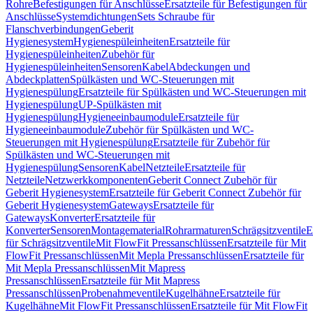
Rohre
Befestigungen für Anschlüsse
Ersatzteile für Befestigungen für
Anschlüsse
Systemdichtungen
Sets Schraube für
Flanschverbindungen
Geberit
Hygienesystem
Hygienespüleinheiten
Ersatzteile für
Hygienespüleinheiten
Zubehör für
Hygienespüleinheiten
Sensoren
Kabel
Abdeckungen und
Abdeckplatten
Spülkästen und WC-Steuerungen mit
Hygienespülung
Ersatzteile für Spülkästen und WC-Steuerungen mit
Hygienespülung
UP-Spülkästen mit
Hygienespülung
Hygieneeinbaumodule
Ersatzteile für
Hygieneeinbaumodule
Zubehör für Spülkästen und WC-
Steuerungen mit Hygienespülung
Ersatzteile für Zubehör für
Spülkästen und WC-Steuerungen mit
Hygienespülung
Sensoren
Kabel
Netzteile
Ersatzteile für
Netzteile
Netzwerkkomponenten
Geberit Connect Zubehör für
Geberit Hygienesystem
Ersatzteile für Geberit Connect Zubehör für
Geberit Hygienesystem
Gateways
Ersatzteile für
Gateways
Konverter
Ersatzteile für
Konverter
Sensoren
Montagematerial
Rohrarmaturen
Schrägsitzventile
E
für Schrägsitzventile
Mit FlowFit Pressanschlüssen
Ersatzteile für Mit
FlowFit Pressanschlüssen
Mit Mepla Pressanschlüssen
Ersatzteile für
Mit Mepla Pressanschlüssen
Mit Mapress
Pressanschlüssen
Ersatzteile für Mit Mapress
Pressanschlüssen
Probenahmeventile
Kugelhähne
Ersatzteile für
Kugelhähne
Mit FlowFit Pressanschlüssen
Ersatzteile für Mit FlowFit