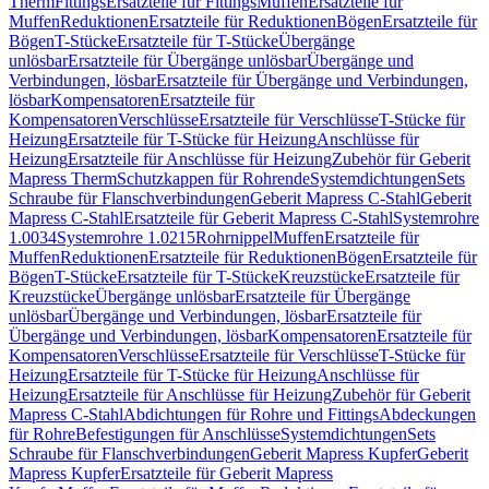
Therm
Fittings
Ersatzteile für Fittings
Muffen
Ersatzteile für
Muffen
Reduktionen
Ersatzteile für Reduktionen
Bögen
Ersatzteile für
Bögen
T-Stücke
Ersatzteile für T-Stücke
Übergänge
unlösbar
Ersatzteile für Übergänge unlösbar
Übergänge und
Verbindungen, lösbar
Ersatzteile für Übergänge und Verbindungen,
lösbar
Kompensatoren
Ersatzteile für
Kompensatoren
Verschlüsse
Ersatzteile für Verschlüsse
T-Stücke für
Heizung
Ersatzteile für T-Stücke für Heizung
Anschlüsse für
Heizung
Ersatzteile für Anschlüsse für Heizung
Zubehör für Geberit
Mapress Therm
Schutzkappen für Rohrende
Systemdichtungen
Sets
Schraube für Flanschverbindungen
Geberit Mapress C-Stahl
Geberit
Mapress C-Stahl
Ersatzteile für Geberit Mapress C-Stahl
Systemrohre
1.0034
Systemrohre 1.0215
Rohrnippel
Muffen
Ersatzteile für
Muffen
Reduktionen
Ersatzteile für Reduktionen
Bögen
Ersatzteile für
Bögen
T-Stücke
Ersatzteile für T-Stücke
Kreuzstücke
Ersatzteile für
Kreuzstücke
Übergänge unlösbar
Ersatzteile für Übergänge
unlösbar
Übergänge und Verbindungen, lösbar
Ersatzteile für
Übergänge und Verbindungen, lösbar
Kompensatoren
Ersatzteile für
Kompensatoren
Verschlüsse
Ersatzteile für Verschlüsse
T-Stücke für
Heizung
Ersatzteile für T-Stücke für Heizung
Anschlüsse für
Heizung
Ersatzteile für Anschlüsse für Heizung
Zubehör für Geberit
Mapress C-Stahl
Abdichtungen für Rohre und Fittings
Abdeckungen
für Rohre
Befestigungen für Anschlüsse
Systemdichtungen
Sets
Schraube für Flanschverbindungen
Geberit Mapress Kupfer
Geberit
Mapress Kupfer
Ersatzteile für Geberit Mapress