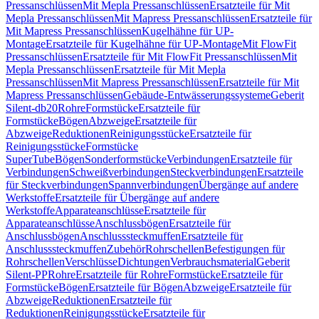
Pressanschlüssen
Mit Mepla Pressanschlüssen
Ersatzteile für Mit
Mepla Pressanschlüssen
Mit Mapress Pressanschlüssen
Ersatzteile für
Mit Mapress Pressanschlüssen
Kugelhähne für UP-
Montage
Ersatzteile für Kugelhähne für UP-Montage
Mit FlowFit
Pressanschlüssen
Ersatzteile für Mit FlowFit Pressanschlüssen
Mit
Mepla Pressanschlüssen
Ersatzteile für Mit Mepla
Pressanschlüssen
Mit Mapress Pressanschlüssen
Ersatzteile für Mit
Mapress Pressanschlüssen
Gebäude-Entwässerungssysteme
Geberit
Silent-db20
Rohre
Formstücke
Ersatzteile für
Formstücke
Bögen
Abzweige
Ersatzteile für
Abzweige
Reduktionen
Reinigungsstücke
Ersatzteile für
Reinigungsstücke
Formstücke
SuperTube
Bögen
Sonderformstücke
Verbindungen
Ersatzteile für
Verbindungen
Schweißverbindungen
Steckverbindungen
Ersatzteile
für Steckverbindungen
Spannverbindungen
Übergänge auf andere
Werkstoffe
Ersatzteile für Übergänge auf andere
Werkstoffe
Apparateanschlüsse
Ersatzteile für
Apparateanschlüsse
Anschlussbögen
Ersatzteile für
Anschlussbögen
Anschlusssteckmuffen
Ersatzteile für
Anschlusssteckmuffen
Zubehör
Rohrschellen
Befestigungen für
Rohrschellen
Verschlüsse
Dichtungen
Verbrauchsmaterial
Geberit
Silent-PP
Rohre
Ersatzteile für Rohre
Formstücke
Ersatzteile für
Formstücke
Bögen
Ersatzteile für Bögen
Abzweige
Ersatzteile für
Abzweige
Reduktionen
Ersatzteile für
Reduktionen
Reinigungsstücke
Ersatzteile für