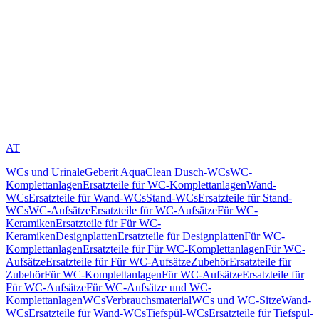
AT
WCs und Urinale
Geberit AquaClean Dusch-WCs
WC-
Komplettanlagen
Ersatzteile für WC-Komplettanlagen
Wand-
WCs
Ersatzteile für Wand-WCs
Stand-WCs
Ersatzteile für Stand-
WCs
WC-Aufsätze
Ersatzteile für WC-Aufsätze
Für WC-
Keramiken
Ersatzteile für Für WC-
Keramiken
Designplatten
Ersatzteile für Designplatten
Für WC-
Komplettanlagen
Ersatzteile für Für WC-Komplettanlagen
Für WC-
Aufsätze
Ersatzteile für Für WC-Aufsätze
Zubehör
Ersatzteile für
Zubehör
Für WC-Komplettanlagen
Für WC-Aufsätze
Ersatzteile für
Für WC-Aufsätze
Für WC-Aufsätze und WC-
Komplettanlagen
WCs
Verbrauchsmaterial
WCs und WC-Sitze
Wand-
WCs
Ersatzteile für Wand-WCs
Tiefspül-WCs
Ersatzteile für Tiefspül-