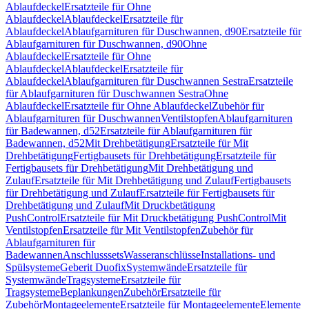
Ablaufdeckel
Ersatzteile für Ohne
Ablaufdeckel
Ablaufdeckel
Ersatzteile für
Ablaufdeckel
Ablaufgarnituren für Duschwannen, d90
Ersatzteile für
Ablaufgarnituren für Duschwannen, d90
Ohne
Ablaufdeckel
Ersatzteile für Ohne
Ablaufdeckel
Ablaufdeckel
Ersatzteile für
Ablaufdeckel
Ablaufgarnituren für Duschwannen Sestra
Ersatzteile
für Ablaufgarnituren für Duschwannen Sestra
Ohne
Ablaufdeckel
Ersatzteile für Ohne Ablaufdeckel
Zubehör für
Ablaufgarnituren für Duschwannen
Ventilstopfen
Ablaufgarnituren
für Badewannen, d52
Ersatzteile für Ablaufgarnituren für
Badewannen, d52
Mit Drehbetätigung
Ersatzteile für Mit
Drehbetätigung
Fertigbausets für Drehbetätigung
Ersatzteile für
Fertigbausets für Drehbetätigung
Mit Drehbetätigung und
Zulauf
Ersatzteile für Mit Drehbetätigung und Zulauf
Fertigbausets
für Drehbetätigung und Zulauf
Ersatzteile für Fertigbausets für
Drehbetätigung und Zulauf
Mit Druckbetätigung
PushControl
Ersatzteile für Mit Druckbetätigung PushControl
Mit
Ventilstopfen
Ersatzteile für Mit Ventilstopfen
Zubehör für
Ablaufgarnituren für
Badewannen
Anschlusssets
Wasseranschlüsse
Installations- und
Spülsysteme
Geberit Duofix
Systemwände
Ersatzteile für
Systemwände
Tragsysteme
Ersatzteile für
Tragsysteme
Beplankungen
Zubehör
Ersatzteile für
Zubehör
Montageelemente
Ersatzteile für Montageelemente
Elemente