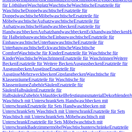
für Löthülsen
Waschplatz
Waschtische
Waschtische
Ersatzteile für
Waschtische
Doppelwaschtische
Ersatzteile für
Doppelwaschtische
Möbelwaschtische
Ersatzteile für
Möbelwaschtische
Aufsatzwaschtische
Ersatzteile für
Aufsatzwaschtische
Handwaschbecken
Ersatzteile für
Handwaschbecken
Aufsatzhandwaschbecken
Eckhandwaschbecken
H
für Halbeinbauwaschtische
Einbauwaschtische
Ersatzteile für
Einbauwaschtische
Unterbauwaschtische
Ersatzteile für
Unterbauwaschtische
Eckwaschtische
Waschtische
Comfort
Waschtische für Kinder
Ersatzteile für Waschtische für
Kinder
Waschtische
Waschrinnen
Ersatzteile für Waschrinnen
Weitere
Becken
Ersatzteile für Weitere Becken
Ausgussbecken
Ersatzteile für
Ausgussbecken
Ausgüsse
Ersatzteile für
Ausgüsse
Mehrzweckbecken
Gipsfangbecken
Waschtische für
Klassenräume
Ersatzteile für Waschtische für
Klassenräume
Zubehör
Säulen
Ersatzteile für
Säulen
Halbsäulen
Ersatzteile für
Halbsäulen
Zubehör
Ablaufdeckel
Befestigungsmaterial
Dekorblenden
W
Waschtisch mit Unterschrank
Sets Handwaschbecken mit
Unterschrank
Ersatzteile für Sets Handwaschbecken mit
Unterschrank
Sets Waschtisch mit Unterschrank
Ersatzteile für Sets
Waschtisch mit Unterschrank
Sets Möbelwaschtisch mit
Unterschrank
Ersatzteile für Sets Möbelwaschtisch mit
Unterschrank
Badezimmermöbel
Waschtischunterschränke
Ersatzteile