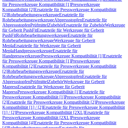
für Presswerkzeuge Kompatibilität [1]
Presswerkzeuge
Kompatibilität [2]
Ersatzteile für Presswerkzeuge Kompatibilität
[2]
Rohrbearbeitungswerkzeuge
Ersatzteile für
Rohrbearbeitungswerkzeuge
Abpressstopfen
Ersatzteile für
Abpressstopfen
Prüfmittel
Zubehör
Ersatzteile für Zubehör
Werkzeuge
für Geberit PushFit
Ersatzteile für Werkzeuge für Geberit
PushFit
Rohrbearbeitungswerkzeuge
Ersatzteile für
Rohrbearbeitungswerkzeuge
Werkzeuge für Geberit
Mepla
Ersatzteile für Werkzeuge für Geberit
Mepla
Handpresswerkzeuge
Ersatzteile für
Handpresswerkzeuge
Presswerkzeuge Kompatibilität [1]
Ersatzteile
für Presswerkzeuge Kompatibilität [1]
Presswerkzeuge
Kompatibilität [2]
Ersatzteile für Presswerkzeuge Kompatibilität
[2]
Rohrbearbeitungswerkzeuge
Ersatzteile für
Rohrbearbeitungswerkzeuge
Abpressstopfen
Ersatzteile für
Abpressstopfen
Prüfmittel
Zubehör
Werkzeuge für Geberit
Mapress
Ersatzteile für Werkzeuge für Geberit
Mapress
Presswerkzeuge Kompatibilität [1]
Ersatzteile für
Presswerkzeuge Kompatibilität [1]
Presswerkzeuge Kompatibilität
[2]
Ersatzteile für Presswerkzeuge Kompatibilität [2]
Presswerkzeuge
Kompatibilität [1] / [2]
Ersatzteile für Presswerkzeuge Kompatibilität
[1] / [2]
Presswerkzeuge Kompatibilität [2XL]
Ersatzteile für
Presswerkzeuge Kompatibilität [2XL]
Presswerkzeuge
Kompatibilität [4]
Ersatzteile für Presswerkzeuge Kompatibilität
[4]
Rohrbearbeitungswerkzeuge
Ersatzteile für