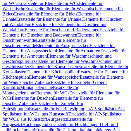
für WCs
Ersatzteile für Elemente für WCs
Elemente für
Waschtische
Ersatzteile für Elemente für Waschtische
Elemente für
Bidets
Ersatzteile für Elemente für Bidets
Elemente für
Urinale
Ersatzteile für Elemente für Urinale
Elemente für Duschen
mit Wandablauf
Ersatzteile für Elemente für Duschen mit
Wandablauf
Elemente für Duschen und Badewannen
Ersatzteile für
Elemente für Duschen und Badewannen
Elemente für
Duschtrennwände
Ersatzteile für Elemente für
Duschtrennwände
Elemente für Ausgussbecken
Ersatzteile für
Elemente für Ausgussbecken
Elemente für Armaturen
Ersatzteile für
Elemente für Armaturen
Elemente für Waschmaschinen und
Geschirrspüler
Ersatzteile für Elemente für Waschmaschinen und
Geschirrspüler
Elemente für Konsollasten
Ersatzteile für Elemente für
Konsollasten
Elemente für Küchenspülen
Ersatzteile für Elemente für
Küchenspülen
Elemente für Wandspeicher
Ersatzteile für Elemente
für Wandspeicher
Zubehör
Ersatzteile für Zubehör
Geberit
Kombifix
Montageelemente
Ersatzteile für
Montageelemente
Elemente für WCs
Ersatzteile für Elemente für
WCs
Elemente für Duschen
Ersatzteile für Elemente für
Duschen
Zubehör
Ersatzteile für Zubehör
Für
Befestigungen
Ersatzteile für Für Befestigungen
AP-Spülkästen
AP-
Spülkästen für WCs, aus Kunststoff
Ersatzteile für AP-Spülkästen
für WCs, aus Kunststoff
Aufgesetzt
Ersatzteile für
Aufgesetzt
Hochhängend
Ersatzteile für Hochhängend
Tief- und
halbhochhängend
Ersatzteile für Tief- und halbhochhängend
AP-