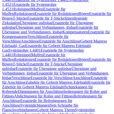
1.4521
Ersatzteile für Systemrohre
1.4521
Rohrnippel
Muffen
Ersatzteile für
Muffen
Reduktionen
Ersatzteile für Reduktionen
Bögen
Ersatzteile für
Bögen
T-Stücke
Ersatzteile für T-Stücke
Innenliegende
Zirkulation
Übergänge unlösbar
Ersatzteile für Übergänge
unlösbar
Übergänge und Verbindungen, lösbar
Ersatzteile für
Übergänge und Verbindungen, lösbar
Kompensatoren
Ersatzteile für
Kompensatoren
Verschlüsse
Ersatzteile für
Verschlüsse
Anschlüsse
Ersatzteile für Anschlüsse
Geberit Mapress
Edelstahl, Gas
Ersatzteile für Geberit Mapress Edelstahl,
Gas
Systemrohre 1.4401
Ersatzteile für Systemrohre
1.4401
Rohrnippel
Muffen
Ersatzteile für
Muffen
Reduktionen
Ersatzteile für Reduktionen
Bögen
Ersatzteile für
Bögen
T-Stücke
Ersatzteile für T-Stücke
Übergänge
unlösbar
Ersatzteile für Übergänge unlösbar
Übergänge und
Verbindungen, lösbar
Ersatzteile für Übergänge und Verbindungen,
lösbar
Verschlüsse
Ersatzteile für Verschlüsse
Anschlüsse
Ersatzteile
für Anschlüsse
Zubehör für Geberit Mapress Edelstahl
Ersatzteile für
Zubehör für Geberit Mapress Edelstahl
Schutzkappen für
Rohrende
Dämmungen für Anschlüsse
Isolierungen für Rohre und
Fittings
Abdichtungen für Rohre und Fittings
Befestigungen für
Anschlüsse
Ersatzteile für Befestigungen für
Anschlüsse
Systemdichtungen
Sets Schraube für
Flanschverbindungen
Geberit Mapress Therm
Systemrohre