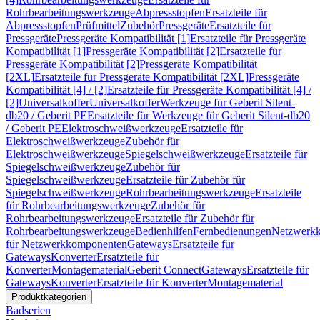
Rohrbearbeitungswerkzeuge
Abpressstopfen
Ersatzteile für
Abpressstopfen
Prüfmittel
Zubehör
Pressgeräte
Ersatzteile für
Pressgeräte
Pressgeräte Kompatibilität [1]
Ersatzteile für Pressgeräte
Kompatibilität [1]
Pressgeräte Kompatibilität [2]
Ersatzteile für
Pressgeräte Kompatibilität [2]
Pressgeräte Kompatibilität
[2XL]
Ersatzteile für Pressgeräte Kompatibilität [2XL]
Pressgeräte
Kompatibilität [4] / [2]
Ersatzteile für Pressgeräte Kompatibilität [4] /
[2]
Universalkoffer
Universalkoffer
Werkzeuge für Geberit Silent-
db20 / Geberit PE
Ersatzteile für Werkzeuge für Geberit Silent-db20
/ Geberit PE
Elektroschweißwerkzeuge
Ersatzteile für
Elektroschweißwerkzeuge
Zubehör für
Elektroschweißwerkzeuge
Spiegelschweißwerkzeuge
Ersatzteile für
Spiegelschweißwerkzeuge
Zubehör für
Spiegelschweißwerkzeuge
Ersatzteile für Zubehör für
Spiegelschweißwerkzeuge
Rohrbearbeitungswerkzeuge
Ersatzteile
für Rohrbearbeitungswerkzeuge
Zubehör für
Rohrbearbeitungswerkzeuge
Ersatzteile für Zubehör für
Rohrbearbeitungswerkzeuge
Bedienhilfen
Fernbedienungen
Netzwerk
für Netzwerkkomponenten
Gateways
Ersatzteile für
Gateways
Konverter
Ersatzteile für
Konverter
Montagematerial
Geberit Connect
Gateways
Ersatzteile für
Gateways
Konverter
Ersatzteile für Konverter
Montagematerial
Produktkategorien
Badserien