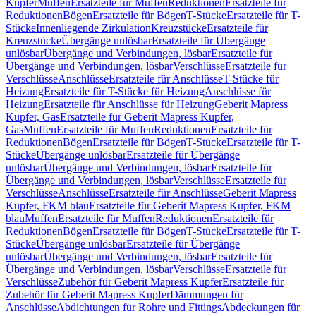
Kupfer
Muffen
Ersatzteile für Muffen
Reduktionen
Ersatzteile für
Reduktionen
Bögen
Ersatzteile für Bögen
T-Stücke
Ersatzteile für T-
Stücke
Innenliegende Zirkulation
Kreuzstücke
Ersatzteile für
Kreuzstücke
Übergänge unlösbar
Ersatzteile für Übergänge
unlösbar
Übergänge und Verbindungen, lösbar
Ersatzteile für
Übergänge und Verbindungen, lösbar
Verschlüsse
Ersatzteile für
Verschlüsse
Anschlüsse
Ersatzteile für Anschlüsse
T-Stücke für
Heizung
Ersatzteile für T-Stücke für Heizung
Anschlüsse für
Heizung
Ersatzteile für Anschlüsse für Heizung
Geberit Mapress
Kupfer, Gas
Ersatzteile für Geberit Mapress Kupfer,
Gas
Muffen
Ersatzteile für Muffen
Reduktionen
Ersatzteile für
Reduktionen
Bögen
Ersatzteile für Bögen
T-Stücke
Ersatzteile für T-
Stücke
Übergänge unlösbar
Ersatzteile für Übergänge
unlösbar
Übergänge und Verbindungen, lösbar
Ersatzteile für
Übergänge und Verbindungen, lösbar
Verschlüsse
Ersatzteile für
Verschlüsse
Anschlüsse
Ersatzteile für Anschlüsse
Geberit Mapress
Kupfer, FKM blau
Ersatzteile für Geberit Mapress Kupfer, FKM
blau
Muffen
Ersatzteile für Muffen
Reduktionen
Ersatzteile für
Reduktionen
Bögen
Ersatzteile für Bögen
T-Stücke
Ersatzteile für T-
Stücke
Übergänge unlösbar
Ersatzteile für Übergänge
unlösbar
Übergänge und Verbindungen, lösbar
Ersatzteile für
Übergänge und Verbindungen, lösbar
Verschlüsse
Ersatzteile für
Verschlüsse
Zubehör für Geberit Mapress Kupfer
Ersatzteile für
Zubehör für Geberit Mapress Kupfer
Dämmungen für
Anschlüsse
Abdichtungen für Rohre und Fittings
Abdeckungen für