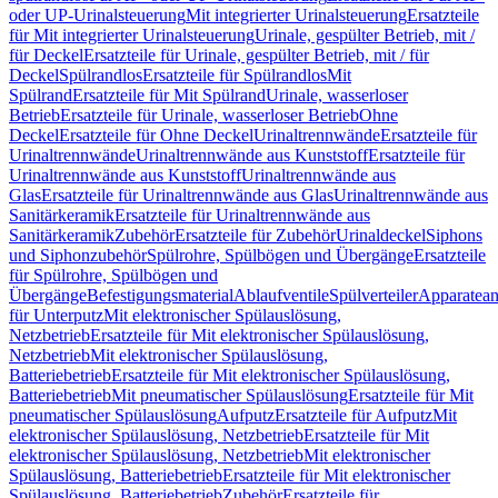
oder UP-Urinalsteuerung
Mit integrierter Urinalsteuerung
Ersatzteile
für Mit integrierter Urinalsteuerung
Urinale, gespülter Betrieb, mit /
für Deckel
Ersatzteile für Urinale, gespülter Betrieb, mit / für
Deckel
Spülrandlos
Ersatzteile für Spülrandlos
Mit
Spülrand
Ersatzteile für Mit Spülrand
Urinale, wasserloser
Betrieb
Ersatzteile für Urinale, wasserloser Betrieb
Ohne
Deckel
Ersatzteile für Ohne Deckel
Urinaltrennwände
Ersatzteile für
Urinaltrennwände
Urinaltrennwände aus Kunststoff
Ersatzteile für
Urinaltrennwände aus Kunststoff
Urinaltrennwände aus
Glas
Ersatzteile für Urinaltrennwände aus Glas
Urinaltrennwände aus
Sanitärkeramik
Ersatzteile für Urinaltrennwände aus
Sanitärkeramik
Zubehör
Ersatzteile für Zubehör
Urinaldeckel
Siphons
und Siphonzubehör
Spülrohre, Spülbögen und Übergänge
Ersatzteile
für Spülrohre, Spülbögen und
Übergänge
Befestigungsmaterial
Ablaufventile
Spülverteiler
Apparatean
für Unterputz
Mit elektronischer Spülauslösung,
Netzbetrieb
Ersatzteile für Mit elektronischer Spülauslösung,
Netzbetrieb
Mit elektronischer Spülauslösung,
Batteriebetrieb
Ersatzteile für Mit elektronischer Spülauslösung,
Batteriebetrieb
Mit pneumatischer Spülauslösung
Ersatzteile für Mit
pneumatischer Spülauslösung
Aufputz
Ersatzteile für Aufputz
Mit
elektronischer Spülauslösung, Netzbetrieb
Ersatzteile für Mit
elektronischer Spülauslösung, Netzbetrieb
Mit elektronischer
Spülauslösung, Batteriebetrieb
Ersatzteile für Mit elektronischer
Spülauslösung, Batteriebetrieb
Zubehör
Ersatzteile für