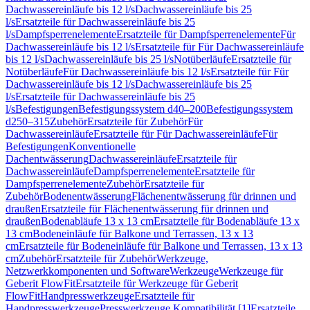
Dachwassereinläufe bis 12 l/s
Dachwassereinläufe bis 25
l/s
Ersatzteile für Dachwassereinläufe bis 25
l/s
Dampfsperrenelemente
Ersatzteile für Dampfsperrenelemente
Für
Dachwassereinläufe bis 12 l/s
Ersatzteile für Für Dachwassereinläufe
bis 12 l/s
Dachwassereinläufe bis 25 l/s
Notüberläufe
Ersatzteile für
Notüberläufe
Für Dachwassereinläufe bis 12 l/s
Ersatzteile für Für
Dachwassereinläufe bis 12 l/s
Dachwassereinläufe bis 25
l/s
Ersatzteile für Dachwassereinläufe bis 25
l/s
Befestigungen
Befestigungssystem d40–200
Befestigungssystem
d250–315
Zubehör
Ersatzteile für Zubehör
Für
Dachwassereinläufe
Ersatzteile für Für Dachwassereinläufe
Für
Befestigungen
Konventionelle
Dachentwässerung
Dachwassereinläufe
Ersatzteile für
Dachwassereinläufe
Dampfsperrenelemente
Ersatzteile für
Dampfsperrenelemente
Zubehör
Ersatzteile für
Zubehör
Bodenentwässerung
Flächenentwässerung für drinnen und
draußen
Ersatzteile für Flächenentwässerung für drinnen und
draußen
Bodenabläufe 13 x 13 cm
Ersatzteile für Bodenabläufe 13 x
13 cm
Bodeneinläufe für Balkone und Terrassen, 13 x 13
cm
Ersatzteile für Bodeneinläufe für Balkone und Terrassen, 13 x 13
cm
Zubehör
Ersatzteile für Zubehör
Werkzeuge,
Netzwerkkomponenten und Software
Werkzeuge
Werkzeuge für
Geberit FlowFit
Ersatzteile für Werkzeuge für Geberit
FlowFit
Handpresswerkzeuge
Ersatzteile für
Handpresswerkzeuge
Presswerkzeuge Kompatibilität [1]
Ersatzteile