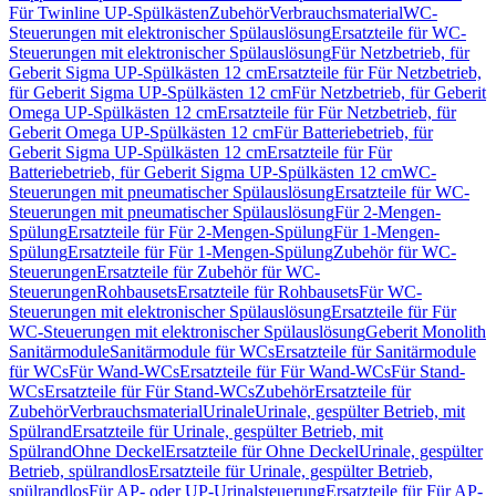
Für Twinline UP-Spülkästen
Zubehör
Verbrauchsmaterial
WC-
Steuerungen mit elektronischer Spülauslösung
Ersatzteile für WC-
Steuerungen mit elektronischer Spülauslösung
Für Netzbetrieb, für
Geberit Sigma UP-Spülkästen 12 cm
Ersatzteile für Für Netzbetrieb,
für Geberit Sigma UP-Spülkästen 12 cm
Für Netzbetrieb, für Geberit
Omega UP-Spülkästen 12 cm
Ersatzteile für Für Netzbetrieb, für
Geberit Omega UP-Spülkästen 12 cm
Für Batteriebetrieb, für
Geberit Sigma UP-Spülkästen 12 cm
Ersatzteile für Für
Batteriebetrieb, für Geberit Sigma UP-Spülkästen 12 cm
WC-
Steuerungen mit pneumatischer Spülauslösung
Ersatzteile für WC-
Steuerungen mit pneumatischer Spülauslösung
Für 2-Mengen-
Spülung
Ersatzteile für Für 2-Mengen-Spülung
Für 1-Mengen-
Spülung
Ersatzteile für Für 1-Mengen-Spülung
Zubehör für WC-
Steuerungen
Ersatzteile für Zubehör für WC-
Steuerungen
Rohbausets
Ersatzteile für Rohbausets
Für WC-
Steuerungen mit elektronischer Spülauslösung
Ersatzteile für Für
WC-Steuerungen mit elektronischer Spülauslösung
Geberit Monolith
Sanitärmodule
Sanitärmodule für WCs
Ersatzteile für Sanitärmodule
für WCs
Für Wand-WCs
Ersatzteile für Für Wand-WCs
Für Stand-
WCs
Ersatzteile für Für Stand-WCs
Zubehör
Ersatzteile für
Zubehör
Verbrauchsmaterial
Urinale
Urinale, gespülter Betrieb, mit
Spülrand
Ersatzteile für Urinale, gespülter Betrieb, mit
Spülrand
Ohne Deckel
Ersatzteile für Ohne Deckel
Urinale, gespülter
Betrieb, spülrandlos
Ersatzteile für Urinale, gespülter Betrieb,
spülrandlos
Für AP- oder UP-Urinalsteuerung
Ersatzteile für Für AP-