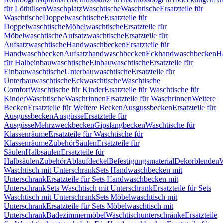
für Löthülsen
Waschplatz
Waschtische
Waschtische
Ersatzteile für
Waschtische
Doppelwaschtische
Ersatzteile für
Doppelwaschtische
Möbelwaschtische
Ersatzteile für
Möbelwaschtische
Aufsatzwaschtische
Ersatzteile für
Aufsatzwaschtische
Handwaschbecken
Ersatzteile für
Handwaschbecken
Aufsatzhandwaschbecken
Eckhandwaschbecken
H
für Halbeinbauwaschtische
Einbauwaschtische
Ersatzteile für
Einbauwaschtische
Unterbauwaschtische
Ersatzteile für
Unterbauwaschtische
Eckwaschtische
Waschtische
Comfort
Waschtische für Kinder
Ersatzteile für Waschtische für
Kinder
Waschtische
Waschrinnen
Ersatzteile für Waschrinnen
Weitere
Becken
Ersatzteile für Weitere Becken
Ausgussbecken
Ersatzteile für
Ausgussbecken
Ausgüsse
Ersatzteile für
Ausgüsse
Mehrzweckbecken
Gipsfangbecken
Waschtische für
Klassenräume
Ersatzteile für Waschtische für
Klassenräume
Zubehör
Säulen
Ersatzteile für
Säulen
Halbsäulen
Ersatzteile für
Halbsäulen
Zubehör
Ablaufdeckel
Befestigungsmaterial
Dekorblenden
W
Waschtisch mit Unterschrank
Sets Handwaschbecken mit
Unterschrank
Ersatzteile für Sets Handwaschbecken mit
Unterschrank
Sets Waschtisch mit Unterschrank
Ersatzteile für Sets
Waschtisch mit Unterschrank
Sets Möbelwaschtisch mit
Unterschrank
Ersatzteile für Sets Möbelwaschtisch mit
Unterschrank
Badezimmermöbel
Waschtischunterschränke
Ersatzteile