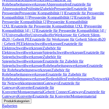
Rohrbearbeitungswerkzeuge
Abpressstopfen
Ersatzteile für
Abpressstopfen
Prüfmittel
Zubehör
Pressgeräte
Ersatzteile für
Pressgeräte
Pressgeräte Kompatibilität [1]
Ersatzteile für Pressgeräte
Kompatibilität [1]
Pressgeräte Kompatibilität [2]
Ersatzteile für
Pressgeräte Kompatibilität [2]
Pressgeräte Kompatibilität
[2XL]
Ersatzteile für Pressgeräte Kompatibilität [2XL]
Pressgeräte
Kompatibilität [4] / [2]
Ersatzteile für Pressgeräte Kompatibilität [4] /
[2]
Universalkoffer
Universalkoffer
Werkzeuge für Geberit Silent-
db20 / Geberit PE
Ersatzteile für Werkzeuge für Geberit Silent-db20
/ Geberit PE
Elektroschweißwerkzeuge
Ersatzteile für
Elektroschweißwerkzeuge
Zubehör für
Elektroschweißwerkzeuge
Spiegelschweißwerkzeuge
Ersatzteile für
Spiegelschweißwerkzeuge
Zubehör für
Spiegelschweißwerkzeuge
Ersatzteile für Zubehör für
Spiegelschweißwerkzeuge
Rohrbearbeitungswerkzeuge
Ersatzteile
für Rohrbearbeitungswerkzeuge
Zubehör für
Rohrbearbeitungswerkzeuge
Ersatzteile für Zubehör für
Rohrbearbeitungswerkzeuge
Bedienhilfen
Fernbedienungen
Netzwerk
für Netzwerkkomponenten
Gateways
Ersatzteile für
Gateways
Konverter
Ersatzteile für
Konverter
Montagematerial
Geberit Connect
Gateways
Ersatzteile für
Gateways
Konverter
Ersatzteile für Konverter
Montagematerial
Produktkategorien
Badserien