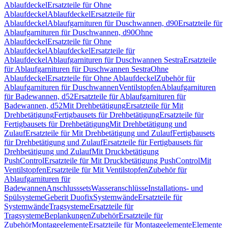
Ablaufdeckel
Ersatzteile für Ohne
Ablaufdeckel
Ablaufdeckel
Ersatzteile für
Ablaufdeckel
Ablaufgarnituren für Duschwannen, d90
Ersatzteile für
Ablaufgarnituren für Duschwannen, d90
Ohne
Ablaufdeckel
Ersatzteile für Ohne
Ablaufdeckel
Ablaufdeckel
Ersatzteile für
Ablaufdeckel
Ablaufgarnituren für Duschwannen Sestra
Ersatzteile
für Ablaufgarnituren für Duschwannen Sestra
Ohne
Ablaufdeckel
Ersatzteile für Ohne Ablaufdeckel
Zubehör für
Ablaufgarnituren für Duschwannen
Ventilstopfen
Ablaufgarnituren
für Badewannen, d52
Ersatzteile für Ablaufgarnituren für
Badewannen, d52
Mit Drehbetätigung
Ersatzteile für Mit
Drehbetätigung
Fertigbausets für Drehbetätigung
Ersatzteile für
Fertigbausets für Drehbetätigung
Mit Drehbetätigung und
Zulauf
Ersatzteile für Mit Drehbetätigung und Zulauf
Fertigbausets
für Drehbetätigung und Zulauf
Ersatzteile für Fertigbausets für
Drehbetätigung und Zulauf
Mit Druckbetätigung
PushControl
Ersatzteile für Mit Druckbetätigung PushControl
Mit
Ventilstopfen
Ersatzteile für Mit Ventilstopfen
Zubehör für
Ablaufgarnituren für
Badewannen
Anschlusssets
Wasseranschlüsse
Installations- und
Spülsysteme
Geberit Duofix
Systemwände
Ersatzteile für
Systemwände
Tragsysteme
Ersatzteile für
Tragsysteme
Beplankungen
Zubehör
Ersatzteile für
Zubehör
Montageelemente
Ersatzteile für Montageelemente
Elemente