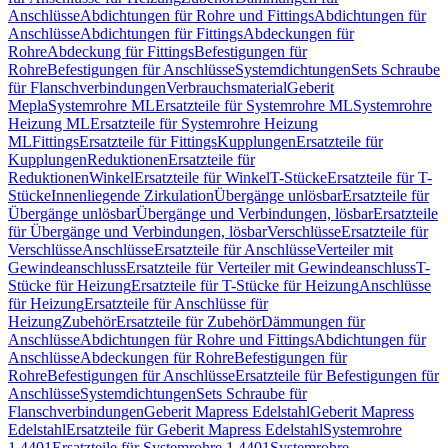
Anschlüsse
Abdichtungen für Rohre und Fittings
Abdichtungen für
Anschlüsse
Abdichtungen für Fittings
Abdeckungen für
Rohre
Abdeckung für Fittings
Befestigungen für
Rohre
Befestigungen für Anschlüsse
Systemdichtungen
Sets Schraube
für Flanschverbindungen
Verbrauchsmaterial
Geberit
Mepla
Systemrohre ML
Ersatzteile für Systemrohre ML
Systemrohre
Heizung ML
Ersatzteile für Systemrohre Heizung
ML
Fittings
Ersatzteile für Fittings
Kupplungen
Ersatzteile für
Kupplungen
Reduktionen
Ersatzteile für
Reduktionen
Winkel
Ersatzteile für Winkel
T-Stücke
Ersatzteile für T-
Stücke
Innenliegende Zirkulation
Übergänge unlösbar
Ersatzteile für
Übergänge unlösbar
Übergänge und Verbindungen, lösbar
Ersatzteile
für Übergänge und Verbindungen, lösbar
Verschlüsse
Ersatzteile für
Verschlüsse
Anschlüsse
Ersatzteile für Anschlüsse
Verteiler mit
Gewindeanschluss
Ersatzteile für Verteiler mit Gewindeanschluss
T-
Stücke für Heizung
Ersatzteile für T-Stücke für Heizung
Anschlüsse
für Heizung
Ersatzteile für Anschlüsse für
Heizung
Zubehör
Ersatzteile für Zubehör
Dämmungen für
Anschlüsse
Abdichtungen für Rohre und Fittings
Abdichtungen für
Anschlüsse
Abdeckungen für Rohre
Befestigungen für
Rohre
Befestigungen für Anschlüsse
Ersatzteile für Befestigungen für
Anschlüsse
Systemdichtungen
Sets Schraube für
Flanschverbindungen
Geberit Mapress Edelstahl
Geberit Mapress
Edelstahl
Ersatzteile für Geberit Mapress Edelstahl
Systemrohre
1.4401
Ersatzteile für Systemrohre 1.4401
Systemrohre