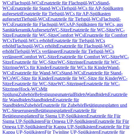
WCs
Flachspül-WCs
Ersatzteile für Flachspül-WCs
Stand-
WCs
Ersatzteile für Stand-WCs
Tiefspül-WCs für AP-Spülkasten
aufgesetzt
Ersatzteile für Tiefspül-WCs für AP-Spülkasten
aufgesetzt
Tiefspül-WCs
Ersatzteile für Tiefspül-WCs
Flachspül-
WCs
Ersatzteile für Flachspül-WCs
AP-Spülkästen für WCs, aus
Sanitärkeramik
Aufgesetzt
WC-Sitze
Ersatzteile für WC-Sitze
WC-
Sitze
Ersatzteile für WC-Sitze
Comfort WCs
Ersatzteile für Comfort
WCs
Tiefspül-WCs erhöht
Ersatzteile für Tiefspül-WCs
erhöht
Flachspül-WCs erhöht
Ersatzteile für Flachspül-WCs
erhöht
Tiefspül-WCs verlängert
Ersatzteile für Tiefspül-WCs
verlängert
Comfort WC-Sitze
Ersatzteile für Comfort WC-Sitze
WC-
Sitze
Ersatzteile für WC-Sitze
WC-Sitzringe
Ersatzteile für WC-
Sitzringe
WCs für Kinder
Ersatzteile für WCs für Kinder
Wand-
WCs
Ersatzteile für Wand-WCs
Stand-WCs
Ersatzteile für Stand-
WCs
WC-Sitze für Kinder
Ersatzteile für WC-Sitze für Kinder
WC-
Sitze
Ersatzteile für WC-Sitze
WC-Sitzringe
Ersatzteile für WC-
Sitzringe
Hock-WCs
Mit
Spülung
Zubehör
Befestigungsmaterial
Bidets
Wandbidets
Ersatzteile
für Wandbidets
Standbidets
Ersatzteile für
Standbidets
Zubehör
Ersatzteile für Zubehör
Betätigungsplatten und
WC-Steuerungen
Betätigungsplatten
Ersatzteile für
Betätigungsplatten
Für Sigma UP-Spülkästen
Ersatzteile für Für
Sigma UP-Spülkästen
Für Omega UP-Spülkästen
Ersatzteile für Für
Omega UP-Spülkästen
Für Kappa UP-Spülkästen
Ersatzteile für Für
Kappa UP-Spülkästen
Für Twinline UP-Spülkästen
Ersatzteile für