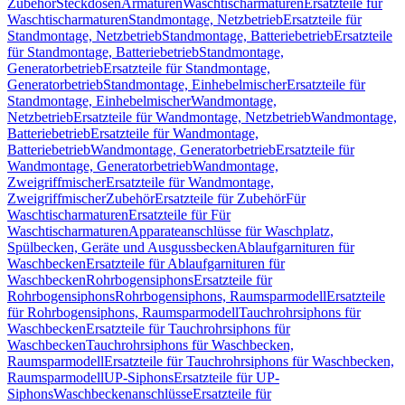
Zubehör
Steckdosen
Armaturen
Waschtischarmaturen
Ersatzteile für
Waschtischarmaturen
Standmontage, Netzbetrieb
Ersatzteile für
Standmontage, Netzbetrieb
Standmontage, Batteriebetrieb
Ersatzteile
für Standmontage, Batteriebetrieb
Standmontage,
Generatorbetrieb
Ersatzteile für Standmontage,
Generatorbetrieb
Standmontage, Einhebelmischer
Ersatzteile für
Standmontage, Einhebelmischer
Wandmontage,
Netzbetrieb
Ersatzteile für Wandmontage, Netzbetrieb
Wandmontage,
Batteriebetrieb
Ersatzteile für Wandmontage,
Batteriebetrieb
Wandmontage, Generatorbetrieb
Ersatzteile für
Wandmontage, Generatorbetrieb
Wandmontage,
Zweigriffmischer
Ersatzteile für Wandmontage,
Zweigriffmischer
Zubehör
Ersatzteile für Zubehör
Für
Waschtischarmaturen
Ersatzteile für Für
Waschtischarmaturen
Apparateanschlüsse für Waschplatz,
Spülbecken, Geräte und Ausgussbecken
Ablaufgarnituren für
Waschbecken
Ersatzteile für Ablaufgarnituren für
Waschbecken
Rohrbogensiphons
Ersatzteile für
Rohrbogensiphons
Rohrbogensiphons, Raumsparmodell
Ersatzteile
für Rohrbogensiphons, Raumsparmodell
Tauchrohrsiphons für
Waschbecken
Ersatzteile für Tauchrohrsiphons für
Waschbecken
Tauchrohrsiphons für Waschbecken,
Raumsparmodell
Ersatzteile für Tauchrohrsiphons für Waschbecken,
Raumsparmodell
UP-Siphons
Ersatzteile für UP-
Siphons
Waschbeckenanschlüsse
Ersatzteile für