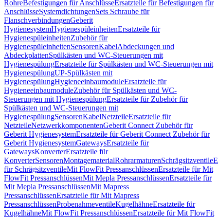
Rohre
Befestigungen für Anschlüsse
Ersatzteile für Befestigungen für
Anschlüsse
Systemdichtungen
Sets Schraube für
Flanschverbindungen
Geberit
Hygienesystem
Hygienespüleinheiten
Ersatzteile für
Hygienespüleinheiten
Zubehör für
Hygienespüleinheiten
Sensoren
Kabel
Abdeckungen und
Abdeckplatten
Spülkästen und WC-Steuerungen mit
Hygienespülung
Ersatzteile für Spülkästen und WC-Steuerungen mit
Hygienespülung
UP-Spülkästen mit
Hygienespülung
Hygieneeinbaumodule
Ersatzteile für
Hygieneeinbaumodule
Zubehör für Spülkästen und WC-
Steuerungen mit Hygienespülung
Ersatzteile für Zubehör für
Spülkästen und WC-Steuerungen mit
Hygienespülung
Sensoren
Kabel
Netzteile
Ersatzteile für
Netzteile
Netzwerkkomponenten
Geberit Connect Zubehör für
Geberit Hygienesystem
Ersatzteile für Geberit Connect Zubehör für
Geberit Hygienesystem
Gateways
Ersatzteile für
Gateways
Konverter
Ersatzteile für
Konverter
Sensoren
Montagematerial
Rohrarmaturen
Schrägsitzventile
E
für Schrägsitzventile
Mit FlowFit Pressanschlüssen
Ersatzteile für Mit
FlowFit Pressanschlüssen
Mit Mepla Pressanschlüssen
Ersatzteile für
Mit Mepla Pressanschlüssen
Mit Mapress
Pressanschlüssen
Ersatzteile für Mit Mapress
Pressanschlüssen
Probenahmeventile
Kugelhähne
Ersatzteile für
Kugelhähne
Mit FlowFit Pressanschlüssen
Ersatzteile für Mit FlowFit