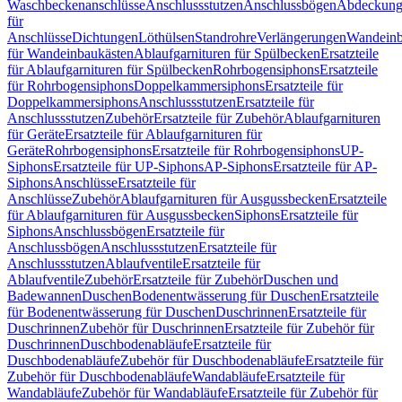
Waschbeckenanschlüsse
Anschlussstutzen
Anschlussbögen
Abdeckung
für
Anschlüsse
Dichtungen
Löthülsen
Standrohre
Verlängerungen
Wandeinb
für Wandeinbaukästen
Ablaufgarnituren für Spülbecken
Ersatzteile
für Ablaufgarnituren für Spülbecken
Rohrbogensiphons
Ersatzteile
für Rohrbogensiphons
Doppelkammersiphons
Ersatzteile für
Doppelkammersiphons
Anschlussstutzen
Ersatzteile für
Anschlussstutzen
Zubehör
Ersatzteile für Zubehör
Ablaufgarnituren
für Geräte
Ersatzteile für Ablaufgarnituren für
Geräte
Rohrbogensiphons
Ersatzteile für Rohrbogensiphons
UP-
Siphons
Ersatzteile für UP-Siphons
AP-Siphons
Ersatzteile für AP-
Siphons
Anschlüsse
Ersatzteile für
Anschlüsse
Zubehör
Ablaufgarnituren für Ausgussbecken
Ersatzteile
für Ablaufgarnituren für Ausgussbecken
Siphons
Ersatzteile für
Siphons
Anschlussbögen
Ersatzteile für
Anschlussbögen
Anschlussstutzen
Ersatzteile für
Anschlussstutzen
Ablaufventile
Ersatzteile für
Ablaufventile
Zubehör
Ersatzteile für Zubehör
Duschen und
Badewannen
Duschen
Bodenentwässerung für Duschen
Ersatzteile
für Bodenentwässerung für Duschen
Duschrinnen
Ersatzteile für
Duschrinnen
Zubehör für Duschrinnen
Ersatzteile für Zubehör für
Duschrinnen
Duschbodenabläufe
Ersatzteile für
Duschbodenabläufe
Zubehör für Duschbodenabläufe
Ersatzteile für
Zubehör für Duschbodenabläufe
Wandabläufe
Ersatzteile für
Wandabläufe
Zubehör für Wandabläufe
Ersatzteile für Zubehör für