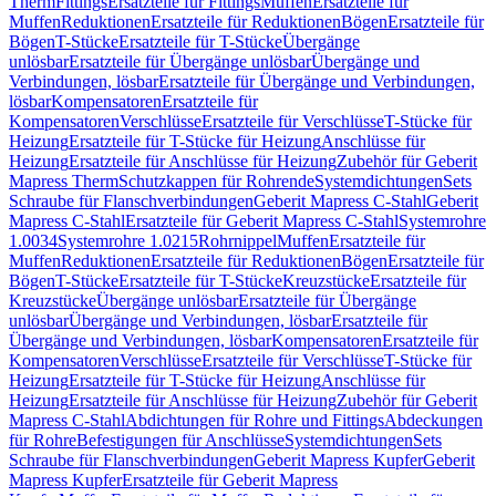
Therm
Fittings
Ersatzteile für Fittings
Muffen
Ersatzteile für
Muffen
Reduktionen
Ersatzteile für Reduktionen
Bögen
Ersatzteile für
Bögen
T-Stücke
Ersatzteile für T-Stücke
Übergänge
unlösbar
Ersatzteile für Übergänge unlösbar
Übergänge und
Verbindungen, lösbar
Ersatzteile für Übergänge und Verbindungen,
lösbar
Kompensatoren
Ersatzteile für
Kompensatoren
Verschlüsse
Ersatzteile für Verschlüsse
T-Stücke für
Heizung
Ersatzteile für T-Stücke für Heizung
Anschlüsse für
Heizung
Ersatzteile für Anschlüsse für Heizung
Zubehör für Geberit
Mapress Therm
Schutzkappen für Rohrende
Systemdichtungen
Sets
Schraube für Flanschverbindungen
Geberit Mapress C-Stahl
Geberit
Mapress C-Stahl
Ersatzteile für Geberit Mapress C-Stahl
Systemrohre
1.0034
Systemrohre 1.0215
Rohrnippel
Muffen
Ersatzteile für
Muffen
Reduktionen
Ersatzteile für Reduktionen
Bögen
Ersatzteile für
Bögen
T-Stücke
Ersatzteile für T-Stücke
Kreuzstücke
Ersatzteile für
Kreuzstücke
Übergänge unlösbar
Ersatzteile für Übergänge
unlösbar
Übergänge und Verbindungen, lösbar
Ersatzteile für
Übergänge und Verbindungen, lösbar
Kompensatoren
Ersatzteile für
Kompensatoren
Verschlüsse
Ersatzteile für Verschlüsse
T-Stücke für
Heizung
Ersatzteile für T-Stücke für Heizung
Anschlüsse für
Heizung
Ersatzteile für Anschlüsse für Heizung
Zubehör für Geberit
Mapress C-Stahl
Abdichtungen für Rohre und Fittings
Abdeckungen
für Rohre
Befestigungen für Anschlüsse
Systemdichtungen
Sets
Schraube für Flanschverbindungen
Geberit Mapress Kupfer
Geberit
Mapress Kupfer
Ersatzteile für Geberit Mapress