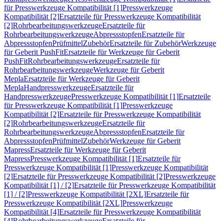
für Presswerkzeuge Kompatibilität [1]
Presswerkzeuge
Kompatibilität [2]
Ersatzteile für Presswerkzeuge Kompatibilität
[2]
Rohrbearbeitungswerkzeuge
Ersatzteile für
Rohrbearbeitungswerkzeuge
Abpressstopfen
Ersatzteile für
Abpressstopfen
Prüfmittel
Zubehör
Ersatzteile für Zubehör
Werkzeuge
für Geberit PushFit
Ersatzteile für Werkzeuge für Geberit
PushFit
Rohrbearbeitungswerkzeuge
Ersatzteile für
Rohrbearbeitungswerkzeuge
Werkzeuge für Geberit
Mepla
Ersatzteile für Werkzeuge für Geberit
Mepla
Handpresswerkzeuge
Ersatzteile für
Handpresswerkzeuge
Presswerkzeuge Kompatibilität [1]
Ersatzteile
für Presswerkzeuge Kompatibilität [1]
Presswerkzeuge
Kompatibilität [2]
Ersatzteile für Presswerkzeuge Kompatibilität
[2]
Rohrbearbeitungswerkzeuge
Ersatzteile für
Rohrbearbeitungswerkzeuge
Abpressstopfen
Ersatzteile für
Abpressstopfen
Prüfmittel
Zubehör
Werkzeuge für Geberit
Mapress
Ersatzteile für Werkzeuge für Geberit
Mapress
Presswerkzeuge Kompatibilität [1]
Ersatzteile für
Presswerkzeuge Kompatibilität [1]
Presswerkzeuge Kompatibilität
[2]
Ersatzteile für Presswerkzeuge Kompatibilität [2]
Presswerkzeuge
Kompatibilität [1] / [2]
Ersatzteile für Presswerkzeuge Kompatibilität
[1] / [2]
Presswerkzeuge Kompatibilität [2XL]
Ersatzteile für
Presswerkzeuge Kompatibilität [2XL]
Presswerkzeuge
Kompatibilität [4]
Ersatzteile für Presswerkzeuge Kompatibilität
[4]
Rohrbearbeitungswerkzeuge
Ersatzteile für