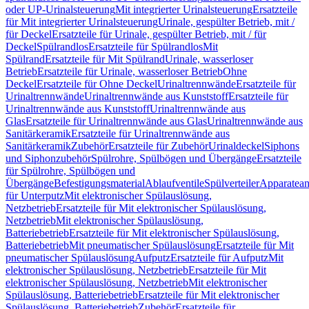
oder UP-Urinalsteuerung
Mit integrierter Urinalsteuerung
Ersatzteile
für Mit integrierter Urinalsteuerung
Urinale, gespülter Betrieb, mit /
für Deckel
Ersatzteile für Urinale, gespülter Betrieb, mit / für
Deckel
Spülrandlos
Ersatzteile für Spülrandlos
Mit
Spülrand
Ersatzteile für Mit Spülrand
Urinale, wasserloser
Betrieb
Ersatzteile für Urinale, wasserloser Betrieb
Ohne
Deckel
Ersatzteile für Ohne Deckel
Urinaltrennwände
Ersatzteile für
Urinaltrennwände
Urinaltrennwände aus Kunststoff
Ersatzteile für
Urinaltrennwände aus Kunststoff
Urinaltrennwände aus
Glas
Ersatzteile für Urinaltrennwände aus Glas
Urinaltrennwände aus
Sanitärkeramik
Ersatzteile für Urinaltrennwände aus
Sanitärkeramik
Zubehör
Ersatzteile für Zubehör
Urinaldeckel
Siphons
und Siphonzubehör
Spülrohre, Spülbögen und Übergänge
Ersatzteile
für Spülrohre, Spülbögen und
Übergänge
Befestigungsmaterial
Ablaufventile
Spülverteiler
Apparatean
für Unterputz
Mit elektronischer Spülauslösung,
Netzbetrieb
Ersatzteile für Mit elektronischer Spülauslösung,
Netzbetrieb
Mit elektronischer Spülauslösung,
Batteriebetrieb
Ersatzteile für Mit elektronischer Spülauslösung,
Batteriebetrieb
Mit pneumatischer Spülauslösung
Ersatzteile für Mit
pneumatischer Spülauslösung
Aufputz
Ersatzteile für Aufputz
Mit
elektronischer Spülauslösung, Netzbetrieb
Ersatzteile für Mit
elektronischer Spülauslösung, Netzbetrieb
Mit elektronischer
Spülauslösung, Batteriebetrieb
Ersatzteile für Mit elektronischer
Spülauslösung, Batteriebetrieb
Zubehör
Ersatzteile für