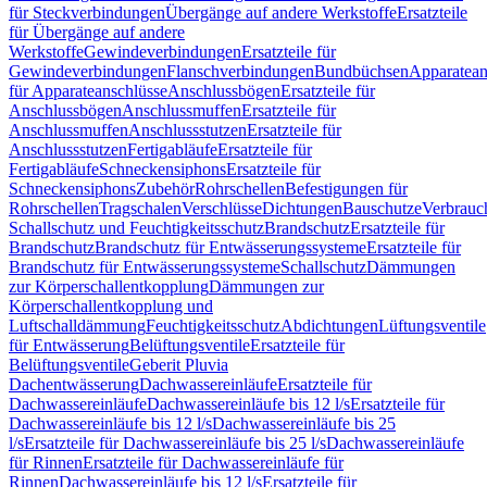
für Steckverbindungen
Übergänge auf andere Werkstoffe
Ersatzteile
für Übergänge auf andere
Werkstoffe
Gewindeverbindungen
Ersatzteile für
Gewindeverbindungen
Flanschverbindungen
Bundbüchsen
Apparatean
für Apparateanschlüsse
Anschlussbögen
Ersatzteile für
Anschlussbögen
Anschlussmuffen
Ersatzteile für
Anschlussmuffen
Anschlussstutzen
Ersatzteile für
Anschlussstutzen
Fertigabläufe
Ersatzteile für
Fertigabläufe
Schneckensiphons
Ersatzteile für
Schneckensiphons
Zubehör
Rohrschellen
Befestigungen für
Rohrschellen
Tragschalen
Verschlüsse
Dichtungen
Bauschutze
Verbrauc
Schallschutz und Feuchtigkeitsschutz
Brandschutz
Ersatzteile für
Brandschutz
Brandschutz für Entwässerungssysteme
Ersatzteile für
Brandschutz für Entwässerungssysteme
Schallschutz
Dämmungen
zur Körperschallentkopplung
Dämmungen zur
Körperschallentkopplung und
Luftschalldämmung
Feuchtigkeitsschutz
Abdichtungen
Lüftungsventile
für Entwässerung
Belüftungsventile
Ersatzteile für
Belüftungsventile
Geberit Pluvia
Dachentwässerung
Dachwassereinläufe
Ersatzteile für
Dachwassereinläufe
Dachwassereinläufe bis 12 l/s
Ersatzteile für
Dachwassereinläufe bis 12 l/s
Dachwassereinläufe bis 25
l/s
Ersatzteile für Dachwassereinläufe bis 25 l/s
Dachwassereinläufe
für Rinnen
Ersatzteile für Dachwassereinläufe für
Rinnen
Dachwassereinläufe bis 12 l/s
Ersatzteile für