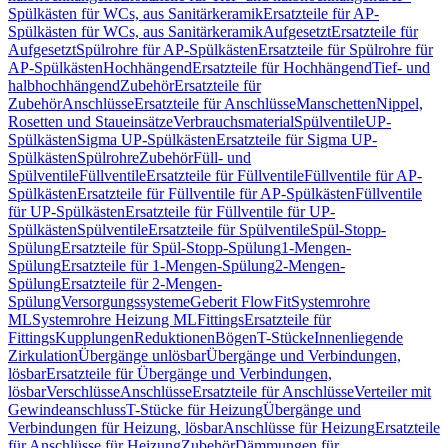
Spülkästen für WCs, aus Sanitärkeramik
Ersatzteile für AP-
Spülkästen für WCs, aus Sanitärkeramik
Aufgesetzt
Ersatzteile für
Aufgesetzt
Spülrohre für AP-Spülkästen
Ersatzteile für Spülrohre für
AP-Spülkästen
Hochhängend
Ersatzteile für Hochhängend
Tief- und
halbhochhängend
Zubehör
Ersatzteile für
Zubehör
Anschlüsse
Ersatzteile für Anschlüsse
Manschetten
Nippel,
Rosetten und Staueinsätze
Verbrauchsmaterial
Spülventile
UP-
Spülkästen
Sigma UP-Spülkästen
Ersatzteile für Sigma UP-
Spülkästen
Spülrohre
Zubehör
Füll- und
Spülventile
Füllventile
Ersatzteile für Füllventile
Füllventile für AP-
Spülkästen
Ersatzteile für Füllventile für AP-Spülkästen
Füllventile
für UP-Spülkästen
Ersatzteile für Füllventile für UP-
Spülkästen
Spülventile
Ersatzteile für Spülventile
Spül-Stopp-
Spülung
Ersatzteile für Spül-Stopp-Spülung
1-Mengen-
Spülung
Ersatzteile für 1-Mengen-Spülung
2-Mengen-
Spülung
Ersatzteile für 2-Mengen-
Spülung
Versorgungssysteme
Geberit FlowFit
Systemrohre
ML
Systemrohre Heizung ML
Fittings
Ersatzteile für
Fittings
Kupplungen
Reduktionen
Bögen
T-Stücke
Innenliegende
Zirkulation
Übergänge unlösbar
Übergänge und Verbindungen,
lösbar
Ersatzteile für Übergänge und Verbindungen,
lösbar
Verschlüsse
Anschlüsse
Ersatzteile für Anschlüsse
Verteiler mit
Gewindeanschluss
T-Stücke für Heizung
Übergänge und
Verbindungen für Heizung, lösbar
Anschlüsse für Heizung
Ersatzteile
für Anschlüsse für Heizung
Zubehör
Dämmungen für