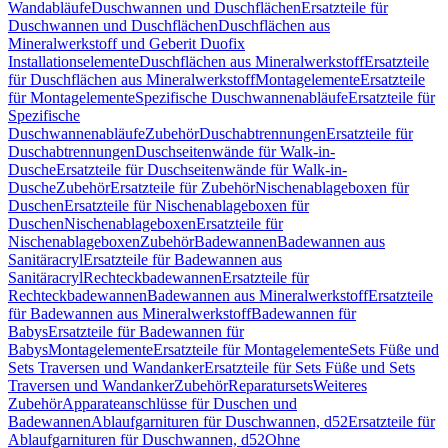
Wandabläufe
Duschwannen und Duschflächen
Ersatzteile für
Duschwannen und Duschflächen
Duschflächen aus
Mineralwerkstoff und Geberit Duofix
Installationselemente
Duschflächen aus Mineralwerkstoff
Ersatzteile
für Duschflächen aus Mineralwerkstoff
Montagelemente
Ersatzteile
für Montagelemente
Spezifische Duschwannenabläufe
Ersatzteile für
Spezifische
Duschwannenabläufe
Zubehör
Duschabtrennungen
Ersatzteile für
Duschabtrennungen
Duschseitenwände für Walk-in-
Dusche
Ersatzteile für Duschseitenwände für Walk-in-
Dusche
Zubehör
Ersatzteile für Zubehör
Nischenablageboxen für
Duschen
Ersatzteile für Nischenablageboxen für
Duschen
Nischenablageboxen
Ersatzteile für
Nischenablageboxen
Zubehör
Badewannen
Badewannen aus
Sanitäracryl
Ersatzteile für Badewannen aus
Sanitäracryl
Rechteckbadewannen
Ersatzteile für
Rechteckbadewannen
Badewannen aus Mineralwerkstoff
Ersatzteile
für Badewannen aus Mineralwerkstoff
Badewannen für
Babys
Ersatzteile für Badewannen für
Babys
Montagelemente
Ersatzteile für Montagelemente
Sets Füße und
Sets Traversen und Wandanker
Ersatzteile für Sets Füße und Sets
Traversen und Wandanker
Zubehör
Reparatursets
Weiteres
Zubehör
Apparateanschlüsse für Duschen und
Badewannen
Ablaufgarnituren für Duschwannen, d52
Ersatzteile für
Ablaufgarnituren für Duschwannen, d52
Ohne