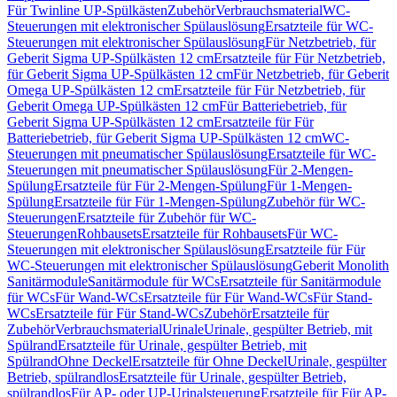
Für Twinline UP-Spülkästen
Zubehör
Verbrauchsmaterial
WC-
Steuerungen mit elektronischer Spülauslösung
Ersatzteile für WC-
Steuerungen mit elektronischer Spülauslösung
Für Netzbetrieb, für
Geberit Sigma UP-Spülkästen 12 cm
Ersatzteile für Für Netzbetrieb,
für Geberit Sigma UP-Spülkästen 12 cm
Für Netzbetrieb, für Geberit
Omega UP-Spülkästen 12 cm
Ersatzteile für Für Netzbetrieb, für
Geberit Omega UP-Spülkästen 12 cm
Für Batteriebetrieb, für
Geberit Sigma UP-Spülkästen 12 cm
Ersatzteile für Für
Batteriebetrieb, für Geberit Sigma UP-Spülkästen 12 cm
WC-
Steuerungen mit pneumatischer Spülauslösung
Ersatzteile für WC-
Steuerungen mit pneumatischer Spülauslösung
Für 2-Mengen-
Spülung
Ersatzteile für Für 2-Mengen-Spülung
Für 1-Mengen-
Spülung
Ersatzteile für Für 1-Mengen-Spülung
Zubehör für WC-
Steuerungen
Ersatzteile für Zubehör für WC-
Steuerungen
Rohbausets
Ersatzteile für Rohbausets
Für WC-
Steuerungen mit elektronischer Spülauslösung
Ersatzteile für Für
WC-Steuerungen mit elektronischer Spülauslösung
Geberit Monolith
Sanitärmodule
Sanitärmodule für WCs
Ersatzteile für Sanitärmodule
für WCs
Für Wand-WCs
Ersatzteile für Für Wand-WCs
Für Stand-
WCs
Ersatzteile für Für Stand-WCs
Zubehör
Ersatzteile für
Zubehör
Verbrauchsmaterial
Urinale
Urinale, gespülter Betrieb, mit
Spülrand
Ersatzteile für Urinale, gespülter Betrieb, mit
Spülrand
Ohne Deckel
Ersatzteile für Ohne Deckel
Urinale, gespülter
Betrieb, spülrandlos
Ersatzteile für Urinale, gespülter Betrieb,
spülrandlos
Für AP- oder UP-Urinalsteuerung
Ersatzteile für Für AP-