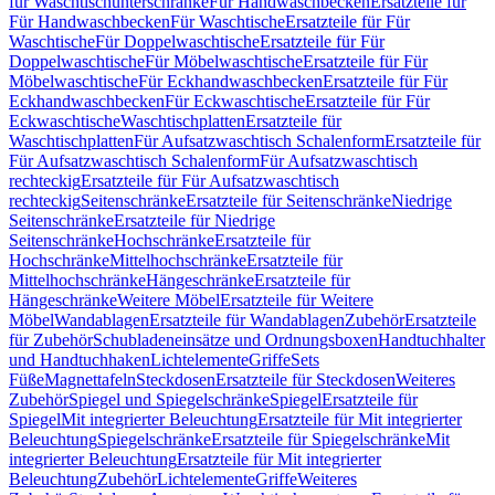
für Waschtischunterschränke
Für Handwaschbecken
Ersatzteile für
Für Handwaschbecken
Für Waschtische
Ersatzteile für Für
Waschtische
Für Doppelwaschtische
Ersatzteile für Für
Doppelwaschtische
Für Möbelwaschtische
Ersatzteile für Für
Möbelwaschtische
Für Eckhandwaschbecken
Ersatzteile für Für
Eckhandwaschbecken
Für Eckwaschtische
Ersatzteile für Für
Eckwaschtische
Waschtischplatten
Ersatzteile für
Waschtischplatten
Für Aufsatzwaschtisch Schalenform
Ersatzteile für
Für Aufsatzwaschtisch Schalenform
Für Aufsatzwaschtisch
rechteckig
Ersatzteile für Für Aufsatzwaschtisch
rechteckig
Seitenschränke
Ersatzteile für Seitenschränke
Niedrige
Seitenschränke
Ersatzteile für Niedrige
Seitenschränke
Hochschränke
Ersatzteile für
Hochschränke
Mittelhochschränke
Ersatzteile für
Mittelhochschränke
Hängeschränke
Ersatzteile für
Hängeschränke
Weitere Möbel
Ersatzteile für Weitere
Möbel
Wandablagen
Ersatzteile für Wandablagen
Zubehör
Ersatzteile
für Zubehör
Schubladeneinsätze und Ordnungsboxen
Handtuchhalter
und Handtuchhaken
Lichtelemente
Griffe
Sets
Füße
Magnettafeln
Steckdosen
Ersatzteile für Steckdosen
Weiteres
Zubehör
Spiegel und Spiegelschränke
Spiegel
Ersatzteile für
Spiegel
Mit integrierter Beleuchtung
Ersatzteile für Mit integrierter
Beleuchtung
Spiegelschränke
Ersatzteile für Spiegelschränke
Mit
integrierter Beleuchtung
Ersatzteile für Mit integrierter
Beleuchtung
Zubehör
Lichtelemente
Griffe
Weiteres