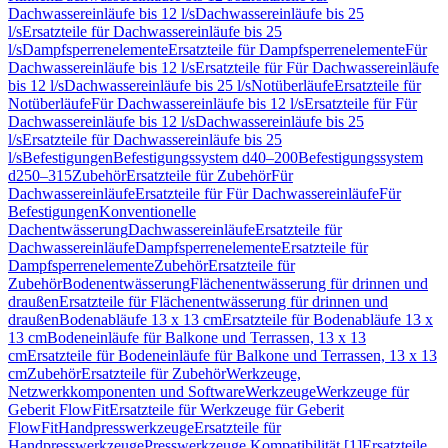
Dachwassereinläufe bis 12 l/s
Dachwassereinläufe bis 25
l/s
Ersatzteile für Dachwassereinläufe bis 25
l/s
Dampfsperrenelemente
Ersatzteile für Dampfsperrenelemente
Für
Dachwassereinläufe bis 12 l/s
Ersatzteile für Für Dachwassereinläufe
bis 12 l/s
Dachwassereinläufe bis 25 l/s
Notüberläufe
Ersatzteile für
Notüberläufe
Für Dachwassereinläufe bis 12 l/s
Ersatzteile für Für
Dachwassereinläufe bis 12 l/s
Dachwassereinläufe bis 25
l/s
Ersatzteile für Dachwassereinläufe bis 25
l/s
Befestigungen
Befestigungssystem d40–200
Befestigungssystem
d250–315
Zubehör
Ersatzteile für Zubehör
Für
Dachwassereinläufe
Ersatzteile für Für Dachwassereinläufe
Für
Befestigungen
Konventionelle
Dachentwässerung
Dachwassereinläufe
Ersatzteile für
Dachwassereinläufe
Dampfsperrenelemente
Ersatzteile für
Dampfsperrenelemente
Zubehör
Ersatzteile für
Zubehör
Bodenentwässerung
Flächenentwässerung für drinnen und
draußen
Ersatzteile für Flächenentwässerung für drinnen und
draußen
Bodenabläufe 13 x 13 cm
Ersatzteile für Bodenabläufe 13 x
13 cm
Bodeneinläufe für Balkone und Terrassen, 13 x 13
cm
Ersatzteile für Bodeneinläufe für Balkone und Terrassen, 13 x 13
cm
Zubehör
Ersatzteile für Zubehör
Werkzeuge,
Netzwerkkomponenten und Software
Werkzeuge
Werkzeuge für
Geberit FlowFit
Ersatzteile für Werkzeuge für Geberit
FlowFit
Handpresswerkzeuge
Ersatzteile für
Handpresswerkzeuge
Presswerkzeuge Kompatibilität [1]
Ersatzteile