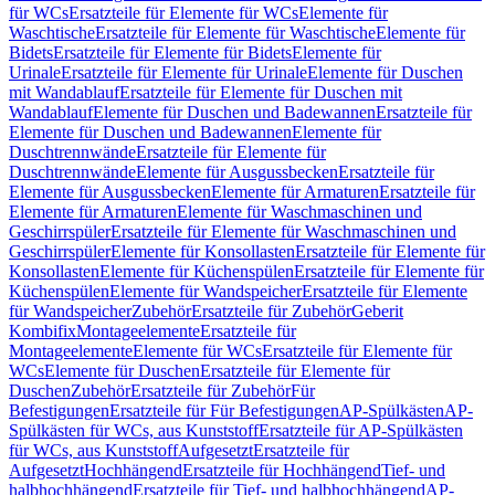
für WCs
Ersatzteile für Elemente für WCs
Elemente für
Waschtische
Ersatzteile für Elemente für Waschtische
Elemente für
Bidets
Ersatzteile für Elemente für Bidets
Elemente für
Urinale
Ersatzteile für Elemente für Urinale
Elemente für Duschen
mit Wandablauf
Ersatzteile für Elemente für Duschen mit
Wandablauf
Elemente für Duschen und Badewannen
Ersatzteile für
Elemente für Duschen und Badewannen
Elemente für
Duschtrennwände
Ersatzteile für Elemente für
Duschtrennwände
Elemente für Ausgussbecken
Ersatzteile für
Elemente für Ausgussbecken
Elemente für Armaturen
Ersatzteile für
Elemente für Armaturen
Elemente für Waschmaschinen und
Geschirrspüler
Ersatzteile für Elemente für Waschmaschinen und
Geschirrspüler
Elemente für Konsollasten
Ersatzteile für Elemente für
Konsollasten
Elemente für Küchenspülen
Ersatzteile für Elemente für
Küchenspülen
Elemente für Wandspeicher
Ersatzteile für Elemente
für Wandspeicher
Zubehör
Ersatzteile für Zubehör
Geberit
Kombifix
Montageelemente
Ersatzteile für
Montageelemente
Elemente für WCs
Ersatzteile für Elemente für
WCs
Elemente für Duschen
Ersatzteile für Elemente für
Duschen
Zubehör
Ersatzteile für Zubehör
Für
Befestigungen
Ersatzteile für Für Befestigungen
AP-Spülkästen
AP-
Spülkästen für WCs, aus Kunststoff
Ersatzteile für AP-Spülkästen
für WCs, aus Kunststoff
Aufgesetzt
Ersatzteile für
Aufgesetzt
Hochhängend
Ersatzteile für Hochhängend
Tief- und
halbhochhängend
Ersatzteile für Tief- und halbhochhängend
AP-