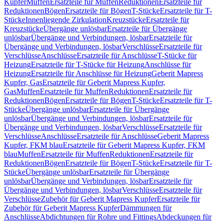
Kupfer
Muffen
Ersatzteile für Muffen
Reduktionen
Ersatzteile für
Reduktionen
Bögen
Ersatzteile für Bögen
T-Stücke
Ersatzteile für T-
Stücke
Innenliegende Zirkulation
Kreuzstücke
Ersatzteile für
Kreuzstücke
Übergänge unlösbar
Ersatzteile für Übergänge
unlösbar
Übergänge und Verbindungen, lösbar
Ersatzteile für
Übergänge und Verbindungen, lösbar
Verschlüsse
Ersatzteile für
Verschlüsse
Anschlüsse
Ersatzteile für Anschlüsse
T-Stücke für
Heizung
Ersatzteile für T-Stücke für Heizung
Anschlüsse für
Heizung
Ersatzteile für Anschlüsse für Heizung
Geberit Mapress
Kupfer, Gas
Ersatzteile für Geberit Mapress Kupfer,
Gas
Muffen
Ersatzteile für Muffen
Reduktionen
Ersatzteile für
Reduktionen
Bögen
Ersatzteile für Bögen
T-Stücke
Ersatzteile für T-
Stücke
Übergänge unlösbar
Ersatzteile für Übergänge
unlösbar
Übergänge und Verbindungen, lösbar
Ersatzteile für
Übergänge und Verbindungen, lösbar
Verschlüsse
Ersatzteile für
Verschlüsse
Anschlüsse
Ersatzteile für Anschlüsse
Geberit Mapress
Kupfer, FKM blau
Ersatzteile für Geberit Mapress Kupfer, FKM
blau
Muffen
Ersatzteile für Muffen
Reduktionen
Ersatzteile für
Reduktionen
Bögen
Ersatzteile für Bögen
T-Stücke
Ersatzteile für T-
Stücke
Übergänge unlösbar
Ersatzteile für Übergänge
unlösbar
Übergänge und Verbindungen, lösbar
Ersatzteile für
Übergänge und Verbindungen, lösbar
Verschlüsse
Ersatzteile für
Verschlüsse
Zubehör für Geberit Mapress Kupfer
Ersatzteile für
Zubehör für Geberit Mapress Kupfer
Dämmungen für
Anschlüsse
Abdichtungen für Rohre und Fittings
Abdeckungen für