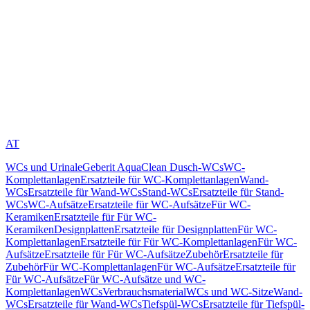
AT
WCs und Urinale
Geberit AquaClean Dusch-WCs
WC-
Komplettanlagen
Ersatzteile für WC-Komplettanlagen
Wand-
WCs
Ersatzteile für Wand-WCs
Stand-WCs
Ersatzteile für Stand-
WCs
WC-Aufsätze
Ersatzteile für WC-Aufsätze
Für WC-
Keramiken
Ersatzteile für Für WC-
Keramiken
Designplatten
Ersatzteile für Designplatten
Für WC-
Komplettanlagen
Ersatzteile für Für WC-Komplettanlagen
Für WC-
Aufsätze
Ersatzteile für Für WC-Aufsätze
Zubehör
Ersatzteile für
Zubehör
Für WC-Komplettanlagen
Für WC-Aufsätze
Ersatzteile für
Für WC-Aufsätze
Für WC-Aufsätze und WC-
Komplettanlagen
WCs
Verbrauchsmaterial
WCs und WC-Sitze
Wand-
WCs
Ersatzteile für Wand-WCs
Tiefspül-WCs
Ersatzteile für Tiefspül-