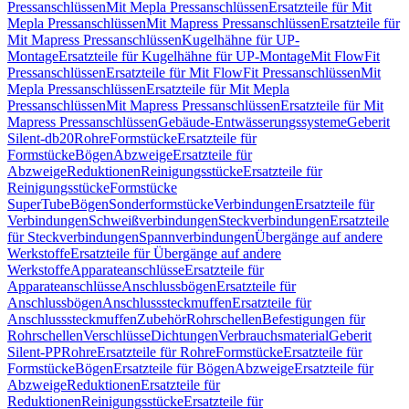
Pressanschlüssen
Mit Mepla Pressanschlüssen
Ersatzteile für Mit
Mepla Pressanschlüssen
Mit Mapress Pressanschlüssen
Ersatzteile für
Mit Mapress Pressanschlüssen
Kugelhähne für UP-
Montage
Ersatzteile für Kugelhähne für UP-Montage
Mit FlowFit
Pressanschlüssen
Ersatzteile für Mit FlowFit Pressanschlüssen
Mit
Mepla Pressanschlüssen
Ersatzteile für Mit Mepla
Pressanschlüssen
Mit Mapress Pressanschlüssen
Ersatzteile für Mit
Mapress Pressanschlüssen
Gebäude-Entwässerungssysteme
Geberit
Silent-db20
Rohre
Formstücke
Ersatzteile für
Formstücke
Bögen
Abzweige
Ersatzteile für
Abzweige
Reduktionen
Reinigungsstücke
Ersatzteile für
Reinigungsstücke
Formstücke
SuperTube
Bögen
Sonderformstücke
Verbindungen
Ersatzteile für
Verbindungen
Schweißverbindungen
Steckverbindungen
Ersatzteile
für Steckverbindungen
Spannverbindungen
Übergänge auf andere
Werkstoffe
Ersatzteile für Übergänge auf andere
Werkstoffe
Apparateanschlüsse
Ersatzteile für
Apparateanschlüsse
Anschlussbögen
Ersatzteile für
Anschlussbögen
Anschlusssteckmuffen
Ersatzteile für
Anschlusssteckmuffen
Zubehör
Rohrschellen
Befestigungen für
Rohrschellen
Verschlüsse
Dichtungen
Verbrauchsmaterial
Geberit
Silent-PP
Rohre
Ersatzteile für Rohre
Formstücke
Ersatzteile für
Formstücke
Bögen
Ersatzteile für Bögen
Abzweige
Ersatzteile für
Abzweige
Reduktionen
Ersatzteile für
Reduktionen
Reinigungsstücke
Ersatzteile für