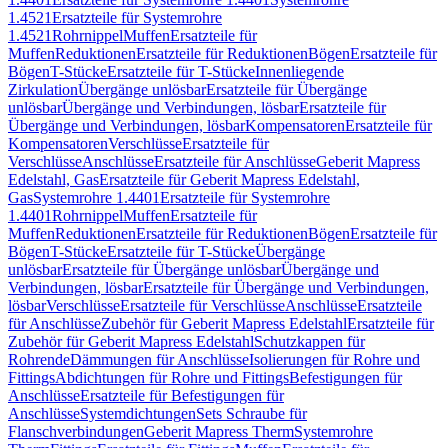
1.4521
Ersatzteile für Systemrohre
1.4521
Rohrnippel
Muffen
Ersatzteile für
Muffen
Reduktionen
Ersatzteile für Reduktionen
Bögen
Ersatzteile für
Bögen
T-Stücke
Ersatzteile für T-Stücke
Innenliegende
Zirkulation
Übergänge unlösbar
Ersatzteile für Übergänge
unlösbar
Übergänge und Verbindungen, lösbar
Ersatzteile für
Übergänge und Verbindungen, lösbar
Kompensatoren
Ersatzteile für
Kompensatoren
Verschlüsse
Ersatzteile für
Verschlüsse
Anschlüsse
Ersatzteile für Anschlüsse
Geberit Mapress
Edelstahl, Gas
Ersatzteile für Geberit Mapress Edelstahl,
Gas
Systemrohre 1.4401
Ersatzteile für Systemrohre
1.4401
Rohrnippel
Muffen
Ersatzteile für
Muffen
Reduktionen
Ersatzteile für Reduktionen
Bögen
Ersatzteile für
Bögen
T-Stücke
Ersatzteile für T-Stücke
Übergänge
unlösbar
Ersatzteile für Übergänge unlösbar
Übergänge und
Verbindungen, lösbar
Ersatzteile für Übergänge und Verbindungen,
lösbar
Verschlüsse
Ersatzteile für Verschlüsse
Anschlüsse
Ersatzteile
für Anschlüsse
Zubehör für Geberit Mapress Edelstahl
Ersatzteile für
Zubehör für Geberit Mapress Edelstahl
Schutzkappen für
Rohrende
Dämmungen für Anschlüsse
Isolierungen für Rohre und
Fittings
Abdichtungen für Rohre und Fittings
Befestigungen für
Anschlüsse
Ersatzteile für Befestigungen für
Anschlüsse
Systemdichtungen
Sets Schraube für
Flanschverbindungen
Geberit Mapress Therm
Systemrohre