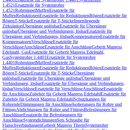
1.4521
Ersatzteile für Systemrohre
1.4521
Rohrnippel
Muffen
Ersatzteile für
Muffen
Reduktionen
Ersatzteile für Reduktionen
Bögen
Ersatzteile für
Bögen
T-Stücke
Ersatzteile für T-Stücke
Innenliegende
Zirkulation
Übergänge unlösbar
Ersatzteile für Übergänge
unlösbar
Übergänge und Verbindungen, lösbar
Ersatzteile für
Übergänge und Verbindungen, lösbar
Kompensatoren
Ersatzteile für
Kompensatoren
Verschlüsse
Ersatzteile für
Verschlüsse
Anschlüsse
Ersatzteile für Anschlüsse
Geberit Mapress
Edelstahl, Gas
Ersatzteile für Geberit Mapress Edelstahl,
Gas
Systemrohre 1.4401
Ersatzteile für Systemrohre
1.4401
Rohrnippel
Muffen
Ersatzteile für
Muffen
Reduktionen
Ersatzteile für Reduktionen
Bögen
Ersatzteile für
Bögen
T-Stücke
Ersatzteile für T-Stücke
Übergänge
unlösbar
Ersatzteile für Übergänge unlösbar
Übergänge und
Verbindungen, lösbar
Ersatzteile für Übergänge und Verbindungen,
lösbar
Verschlüsse
Ersatzteile für Verschlüsse
Anschlüsse
Ersatzteile
für Anschlüsse
Zubehör für Geberit Mapress Edelstahl
Ersatzteile für
Zubehör für Geberit Mapress Edelstahl
Schutzkappen für
Rohrende
Dämmungen für Anschlüsse
Isolierungen für Rohre und
Fittings
Abdichtungen für Rohre und Fittings
Befestigungen für
Anschlüsse
Ersatzteile für Befestigungen für
Anschlüsse
Systemdichtungen
Sets Schraube für
Flanschverbindungen
Geberit Mapress Therm
Systemrohre