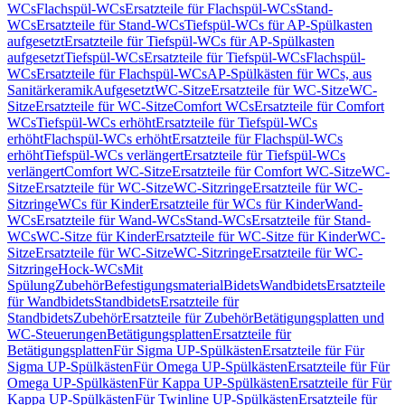
WCs
Flachspül-WCs
Ersatzteile für Flachspül-WCs
Stand-
WCs
Ersatzteile für Stand-WCs
Tiefspül-WCs für AP-Spülkasten
aufgesetzt
Ersatzteile für Tiefspül-WCs für AP-Spülkasten
aufgesetzt
Tiefspül-WCs
Ersatzteile für Tiefspül-WCs
Flachspül-
WCs
Ersatzteile für Flachspül-WCs
AP-Spülkästen für WCs, aus
Sanitärkeramik
Aufgesetzt
WC-Sitze
Ersatzteile für WC-Sitze
WC-
Sitze
Ersatzteile für WC-Sitze
Comfort WCs
Ersatzteile für Comfort
WCs
Tiefspül-WCs erhöht
Ersatzteile für Tiefspül-WCs
erhöht
Flachspül-WCs erhöht
Ersatzteile für Flachspül-WCs
erhöht
Tiefspül-WCs verlängert
Ersatzteile für Tiefspül-WCs
verlängert
Comfort WC-Sitze
Ersatzteile für Comfort WC-Sitze
WC-
Sitze
Ersatzteile für WC-Sitze
WC-Sitzringe
Ersatzteile für WC-
Sitzringe
WCs für Kinder
Ersatzteile für WCs für Kinder
Wand-
WCs
Ersatzteile für Wand-WCs
Stand-WCs
Ersatzteile für Stand-
WCs
WC-Sitze für Kinder
Ersatzteile für WC-Sitze für Kinder
WC-
Sitze
Ersatzteile für WC-Sitze
WC-Sitzringe
Ersatzteile für WC-
Sitzringe
Hock-WCs
Mit
Spülung
Zubehör
Befestigungsmaterial
Bidets
Wandbidets
Ersatzteile
für Wandbidets
Standbidets
Ersatzteile für
Standbidets
Zubehör
Ersatzteile für Zubehör
Betätigungsplatten und
WC-Steuerungen
Betätigungsplatten
Ersatzteile für
Betätigungsplatten
Für Sigma UP-Spülkästen
Ersatzteile für Für
Sigma UP-Spülkästen
Für Omega UP-Spülkästen
Ersatzteile für Für
Omega UP-Spülkästen
Für Kappa UP-Spülkästen
Ersatzteile für Für
Kappa UP-Spülkästen
Für Twinline UP-Spülkästen
Ersatzteile für