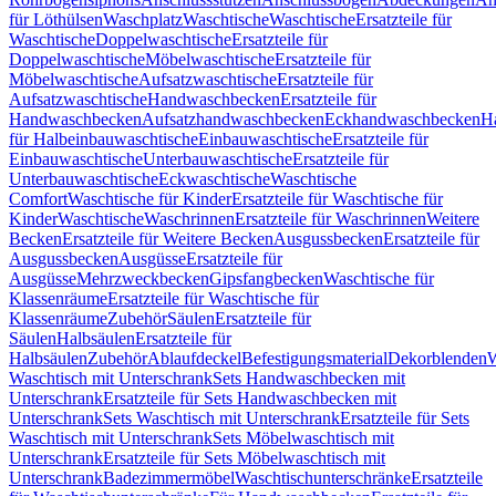
für Löthülsen
Waschplatz
Waschtische
Waschtische
Ersatzteile für
Waschtische
Doppelwaschtische
Ersatzteile für
Doppelwaschtische
Möbelwaschtische
Ersatzteile für
Möbelwaschtische
Aufsatzwaschtische
Ersatzteile für
Aufsatzwaschtische
Handwaschbecken
Ersatzteile für
Handwaschbecken
Aufsatzhandwaschbecken
Eckhandwaschbecken
H
für Halbeinbauwaschtische
Einbauwaschtische
Ersatzteile für
Einbauwaschtische
Unterbauwaschtische
Ersatzteile für
Unterbauwaschtische
Eckwaschtische
Waschtische
Comfort
Waschtische für Kinder
Ersatzteile für Waschtische für
Kinder
Waschtische
Waschrinnen
Ersatzteile für Waschrinnen
Weitere
Becken
Ersatzteile für Weitere Becken
Ausgussbecken
Ersatzteile für
Ausgussbecken
Ausgüsse
Ersatzteile für
Ausgüsse
Mehrzweckbecken
Gipsfangbecken
Waschtische für
Klassenräume
Ersatzteile für Waschtische für
Klassenräume
Zubehör
Säulen
Ersatzteile für
Säulen
Halbsäulen
Ersatzteile für
Halbsäulen
Zubehör
Ablaufdeckel
Befestigungsmaterial
Dekorblenden
W
Waschtisch mit Unterschrank
Sets Handwaschbecken mit
Unterschrank
Ersatzteile für Sets Handwaschbecken mit
Unterschrank
Sets Waschtisch mit Unterschrank
Ersatzteile für Sets
Waschtisch mit Unterschrank
Sets Möbelwaschtisch mit
Unterschrank
Ersatzteile für Sets Möbelwaschtisch mit
Unterschrank
Badezimmermöbel
Waschtischunterschränke
Ersatzteile