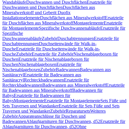
Wandabläufe
Duschwannen und Duschflächen
Ersatzteile für
Duschwannen und Duschflächen
Duschflächen aus
Mineralwerkstoff und Geberit Duofix
Installationselemente
Duschflächen aus Mineralwerkstoff
Ersatzteile
für Duschflächen aus Mineralwerkstoff
Montagelemente
Ersatzteile
für Montagelemente
Spezifische Duschwannenabläufe
Ersatzteile für
Spezifische
Duschwannenabläufe
Zubehör
Duschabtrennungen
Ersatzteile für
Duschabtrennungen
Duschseitenwände für Walk-in-
Dusche
Ersatzteile für Duschseitenwände für Walk-in-
Dusche
Zubehör
Ersatzteile für Zubehör
Nischenablageboxen für
Duschen
Ersatzteile für Nischenablageboxen für
Duschen
Nischenablageboxen
Ersatzteile für
Nischenablageboxen
Zubehör
Badewannen
Badewannen aus
Sanitäracryl
Ersatzteile für Badewannen aus
Sanitäracryl
Rechteckbadewannen
Ersatzteile für
Rechteckbadewannen
Badewannen aus Mineralwerkstoff
Ersatzteile
für Badewannen aus Mineralwerkstoff
Badewannen für
Babys
Ersatzteile für Badewannen für
Babys
Montagelemente
Ersatzteile für Montagelemente
Sets Füße und
Sets Traversen und Wandanker
Ersatzteile für Sets Füße und Sets
Traversen und Wandanker
Zubehör
Reparatursets
Weiteres
Zubehör
Apparateanschlüsse für Duschen und
Badewannen
Ablaufgarnituren für Duschwannen, d52
Ersatzteile für
Ablaufgarnituren für Duschwannen, d52
Ohne