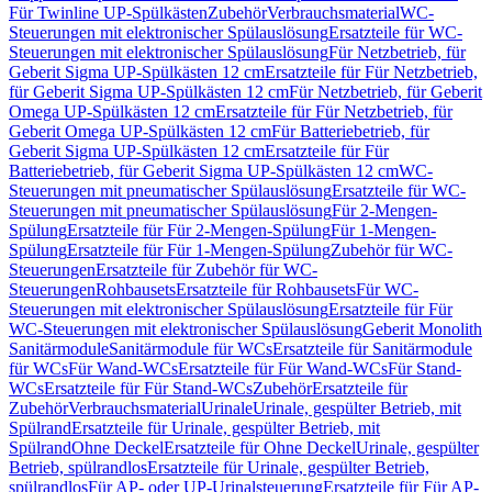
Für Twinline UP-Spülkästen
Zubehör
Verbrauchsmaterial
WC-
Steuerungen mit elektronischer Spülauslösung
Ersatzteile für WC-
Steuerungen mit elektronischer Spülauslösung
Für Netzbetrieb, für
Geberit Sigma UP-Spülkästen 12 cm
Ersatzteile für Für Netzbetrieb,
für Geberit Sigma UP-Spülkästen 12 cm
Für Netzbetrieb, für Geberit
Omega UP-Spülkästen 12 cm
Ersatzteile für Für Netzbetrieb, für
Geberit Omega UP-Spülkästen 12 cm
Für Batteriebetrieb, für
Geberit Sigma UP-Spülkästen 12 cm
Ersatzteile für Für
Batteriebetrieb, für Geberit Sigma UP-Spülkästen 12 cm
WC-
Steuerungen mit pneumatischer Spülauslösung
Ersatzteile für WC-
Steuerungen mit pneumatischer Spülauslösung
Für 2-Mengen-
Spülung
Ersatzteile für Für 2-Mengen-Spülung
Für 1-Mengen-
Spülung
Ersatzteile für Für 1-Mengen-Spülung
Zubehör für WC-
Steuerungen
Ersatzteile für Zubehör für WC-
Steuerungen
Rohbausets
Ersatzteile für Rohbausets
Für WC-
Steuerungen mit elektronischer Spülauslösung
Ersatzteile für Für
WC-Steuerungen mit elektronischer Spülauslösung
Geberit Monolith
Sanitärmodule
Sanitärmodule für WCs
Ersatzteile für Sanitärmodule
für WCs
Für Wand-WCs
Ersatzteile für Für Wand-WCs
Für Stand-
WCs
Ersatzteile für Für Stand-WCs
Zubehör
Ersatzteile für
Zubehör
Verbrauchsmaterial
Urinale
Urinale, gespülter Betrieb, mit
Spülrand
Ersatzteile für Urinale, gespülter Betrieb, mit
Spülrand
Ohne Deckel
Ersatzteile für Ohne Deckel
Urinale, gespülter
Betrieb, spülrandlos
Ersatzteile für Urinale, gespülter Betrieb,
spülrandlos
Für AP- oder UP-Urinalsteuerung
Ersatzteile für Für AP-