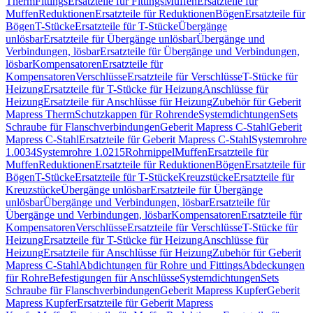
Therm
Fittings
Ersatzteile für Fittings
Muffen
Ersatzteile für
Muffen
Reduktionen
Ersatzteile für Reduktionen
Bögen
Ersatzteile für
Bögen
T-Stücke
Ersatzteile für T-Stücke
Übergänge
unlösbar
Ersatzteile für Übergänge unlösbar
Übergänge und
Verbindungen, lösbar
Ersatzteile für Übergänge und Verbindungen,
lösbar
Kompensatoren
Ersatzteile für
Kompensatoren
Verschlüsse
Ersatzteile für Verschlüsse
T-Stücke für
Heizung
Ersatzteile für T-Stücke für Heizung
Anschlüsse für
Heizung
Ersatzteile für Anschlüsse für Heizung
Zubehör für Geberit
Mapress Therm
Schutzkappen für Rohrende
Systemdichtungen
Sets
Schraube für Flanschverbindungen
Geberit Mapress C-Stahl
Geberit
Mapress C-Stahl
Ersatzteile für Geberit Mapress C-Stahl
Systemrohre
1.0034
Systemrohre 1.0215
Rohrnippel
Muffen
Ersatzteile für
Muffen
Reduktionen
Ersatzteile für Reduktionen
Bögen
Ersatzteile für
Bögen
T-Stücke
Ersatzteile für T-Stücke
Kreuzstücke
Ersatzteile für
Kreuzstücke
Übergänge unlösbar
Ersatzteile für Übergänge
unlösbar
Übergänge und Verbindungen, lösbar
Ersatzteile für
Übergänge und Verbindungen, lösbar
Kompensatoren
Ersatzteile für
Kompensatoren
Verschlüsse
Ersatzteile für Verschlüsse
T-Stücke für
Heizung
Ersatzteile für T-Stücke für Heizung
Anschlüsse für
Heizung
Ersatzteile für Anschlüsse für Heizung
Zubehör für Geberit
Mapress C-Stahl
Abdichtungen für Rohre und Fittings
Abdeckungen
für Rohre
Befestigungen für Anschlüsse
Systemdichtungen
Sets
Schraube für Flanschverbindungen
Geberit Mapress Kupfer
Geberit
Mapress Kupfer
Ersatzteile für Geberit Mapress