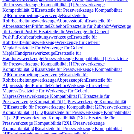
für Presswerkzeuge Kompatibilität [1]
Presswerkzeuge
Kompatibilität [2]
Ersatzteile für Presswerkzeuge Kompatibilität
[2]
Rohrbearbeitungswerkzeuge
Ersatzteile für
Rohrbearbeitungswerkzeuge
Abpressstopfen
Ersatzteile für
Abpressstopfen
Prüfmittel
Zubehör
Ersatzteile für Zubehör
Werkzeuge
für Geberit PushFit
Ersatzteile für Werkzeuge für Geberit
PushFit
Rohrbearbeitungswerkzeuge
Ersatzteile für
Rohrbearbeitungswerkzeuge
Werkzeuge für Geberit
Mepla
Ersatzteile für Werkzeuge für Geberit
Mepla
Handpresswerkzeuge
Ersatzteile für
Handpresswerkzeuge
Presswerkzeuge Kompatibilität [1]
Ersatzteile
für Presswerkzeuge Kompatibilität [1]
Presswerkzeuge
Kompatibilität [2]
Ersatzteile für Presswerkzeuge Kompatibilität
[2]
Rohrbearbeitungswerkzeuge
Ersatzteile für
Rohrbearbeitungswerkzeuge
Abpressstopfen
Ersatzteile für
Abpressstopfen
Prüfmittel
Zubehör
Werkzeuge für Geberit
Mapress
Ersatzteile für Werkzeuge für Geberit
Mapress
Presswerkzeuge Kompatibilität [1]
Ersatzteile für
Presswerkzeuge Kompatibilität [1]
Presswerkzeuge Kompatibilität
[2]
Ersatzteile für Presswerkzeuge Kompatibilität [2]
Presswerkzeuge
Kompatibilität [1] / [2]
Ersatzteile für Presswerkzeuge Kompatibilität
[1] / [2]
Presswerkzeuge Kompatibilität [2XL]
Ersatzteile für
Presswerkzeuge Kompatibilität [2XL]
Presswerkzeuge
Kompatibilität [4]
Ersatzteile für Presswerkzeuge Kompatibilität
[4]
Rohrbearbeitungswerkzeuge
Ersatzteile für