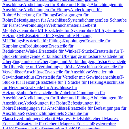
Anschlüsse
Abdichtungen für Rohre und Fittings
Abdichtungen für
Anschlüsse
Abdichtungen für Fittings
Abdeckungen für
Rohre
Abdeckung für Fittings
Befestigungen für
Rohre
Befestigungen für Anschlüsse
Systemdichtungen
Sets Schraube
für Flanschverbindungen
Verbrauchsmaterial
Geberit
Mepla
Systemrohre ML
Ersatzteile für Systemrohre ML
Systemrohre
Heizung ML
Ersatzteile für Systemrohre Heizung
ML
Fittings
Ersatzteile für Fittings
Kupplungen
Ersatzteile für
Kupplungen
Reduktionen
Ersatzteile für
Reduktionen
Winkel
Ersatzteile für Winkel
T-Stücke
Ersatzteile für T-
Stücke
Innenliegende Zirkulation
Übergänge unlösbar
Ersatzteile für
Übergänge unlösbar
Übergänge und Verbindungen, lösbar
Ersatzteile
für Übergänge und Verbindungen, lösbar
Verschlüsse
Ersatzteile für
Verschlüsse
Anschlüsse
Ersatzteile für Anschlüsse
Verteiler mit
Gewindeanschluss
Ersatzteile für Verteiler mit Gewindeanschluss
T-
Stücke für Heizung
Ersatzteile für T-Stücke für Heizung
Anschlüsse
für Heizung
Ersatzteile für Anschlüsse für
Heizung
Zubehör
Ersatzteile für Zubehör
Dämmungen für
Anschlüsse
Abdichtungen für Rohre und Fittings
Abdichtungen für
Anschlüsse
Abdeckungen für Rohre
Befestigungen für
Rohre
Befestigungen für Anschlüsse
Ersatzteile für Befestigungen für
Anschlüsse
Systemdichtungen
Sets Schraube für
Flanschverbindungen
Geberit Mapress Edelstahl
Geberit Mapress
Edelstahl
Ersatzteile für Geberit Mapress Edelstahl
Systemrohre
1.4401
Ersatzteile für Systemrohre 1.4401
Systemrohre