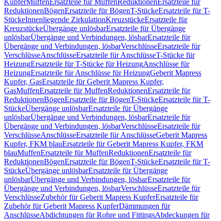
Kupfer
Muffen
Ersatzteile für Muffen
Reduktionen
Ersatzteile für
Reduktionen
Bögen
Ersatzteile für Bögen
T-Stücke
Ersatzteile für T-
Stücke
Innenliegende Zirkulation
Kreuzstücke
Ersatzteile für
Kreuzstücke
Übergänge unlösbar
Ersatzteile für Übergänge
unlösbar
Übergänge und Verbindungen, lösbar
Ersatzteile für
Übergänge und Verbindungen, lösbar
Verschlüsse
Ersatzteile für
Verschlüsse
Anschlüsse
Ersatzteile für Anschlüsse
T-Stücke für
Heizung
Ersatzteile für T-Stücke für Heizung
Anschlüsse für
Heizung
Ersatzteile für Anschlüsse für Heizung
Geberit Mapress
Kupfer, Gas
Ersatzteile für Geberit Mapress Kupfer,
Gas
Muffen
Ersatzteile für Muffen
Reduktionen
Ersatzteile für
Reduktionen
Bögen
Ersatzteile für Bögen
T-Stücke
Ersatzteile für T-
Stücke
Übergänge unlösbar
Ersatzteile für Übergänge
unlösbar
Übergänge und Verbindungen, lösbar
Ersatzteile für
Übergänge und Verbindungen, lösbar
Verschlüsse
Ersatzteile für
Verschlüsse
Anschlüsse
Ersatzteile für Anschlüsse
Geberit Mapress
Kupfer, FKM blau
Ersatzteile für Geberit Mapress Kupfer, FKM
blau
Muffen
Ersatzteile für Muffen
Reduktionen
Ersatzteile für
Reduktionen
Bögen
Ersatzteile für Bögen
T-Stücke
Ersatzteile für T-
Stücke
Übergänge unlösbar
Ersatzteile für Übergänge
unlösbar
Übergänge und Verbindungen, lösbar
Ersatzteile für
Übergänge und Verbindungen, lösbar
Verschlüsse
Ersatzteile für
Verschlüsse
Zubehör für Geberit Mapress Kupfer
Ersatzteile für
Zubehör für Geberit Mapress Kupfer
Dämmungen für
Anschlüsse
Abdichtungen für Rohre und Fittings
Abdeckungen für