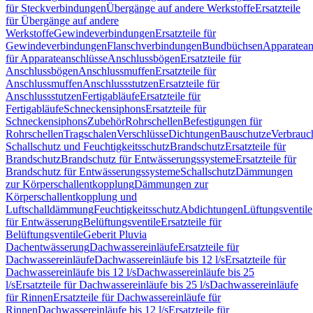
für Steckverbindungen
Übergänge auf andere Werkstoffe
Ersatzteile
für Übergänge auf andere
Werkstoffe
Gewindeverbindungen
Ersatzteile für
Gewindeverbindungen
Flanschverbindungen
Bundbüchsen
Apparatean
für Apparateanschlüsse
Anschlussbögen
Ersatzteile für
Anschlussbögen
Anschlussmuffen
Ersatzteile für
Anschlussmuffen
Anschlussstutzen
Ersatzteile für
Anschlussstutzen
Fertigabläufe
Ersatzteile für
Fertigabläufe
Schneckensiphons
Ersatzteile für
Schneckensiphons
Zubehör
Rohrschellen
Befestigungen für
Rohrschellen
Tragschalen
Verschlüsse
Dichtungen
Bauschutze
Verbrauc
Schallschutz und Feuchtigkeitsschutz
Brandschutz
Ersatzteile für
Brandschutz
Brandschutz für Entwässerungssysteme
Ersatzteile für
Brandschutz für Entwässerungssysteme
Schallschutz
Dämmungen
zur Körperschallentkopplung
Dämmungen zur
Körperschallentkopplung und
Luftschalldämmung
Feuchtigkeitsschutz
Abdichtungen
Lüftungsventile
für Entwässerung
Belüftungsventile
Ersatzteile für
Belüftungsventile
Geberit Pluvia
Dachentwässerung
Dachwassereinläufe
Ersatzteile für
Dachwassereinläufe
Dachwassereinläufe bis 12 l/s
Ersatzteile für
Dachwassereinläufe bis 12 l/s
Dachwassereinläufe bis 25
l/s
Ersatzteile für Dachwassereinläufe bis 25 l/s
Dachwassereinläufe
für Rinnen
Ersatzteile für Dachwassereinläufe für
Rinnen
Dachwassereinläufe bis 12 l/s
Ersatzteile für