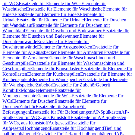
für WCs
Ersatzteile für Elemente für WCs
Elemente für
Waschtische
Ersatzteile für Elemente für Waschtische
Elemente für
Bidets
Ersatzteile für Elemente für Bidets
Elemente für
Urinale
Ersatzteile für Elemente für Urinale
Elemente für Duschen
mit Wandablauf
Ersatzteile für Elemente für Duschen mit
Wandablauf
Elemente für Duschen und Badewannen
Ersatzteile für
Elemente für Duschen und Badewannen
Elemente für
Duschtrennwände
Ersatzteile für Elemente für
Duschtrennwände
Elemente für Ausgussbecken
Ersatzteile für
Elemente für Ausgussbecken
Elemente für Armaturen
Ersatzteile für
Elemente für Armaturen
Elemente für Waschmaschinen und
Geschirrspüler
Ersatzteile für Elemente für Waschmaschinen und
Geschirrspüler
Elemente für Konsollasten
Ersatzteile für Elemente für
Konsollasten
Elemente für Küchenspülen
Ersatzteile für Elemente für
Küchenspülen
Elemente für Wandspeicher
Ersatzteile für Elemente
für Wandspeicher
Zubehör
Ersatzteile für Zubehör
Geberit
Kombifix
Montageelemente
Ersatzteile für
Montageelemente
Elemente für WCs
Ersatzteile für Elemente für
WCs
Elemente für Duschen
Ersatzteile für Elemente für
Duschen
Zubehör
Ersatzteile für Zubehör
Für
Befestigungen
Ersatzteile für Für Befestigungen
AP-Spülkästen
AP-
Spülkästen für WCs, aus Kunststoff
Ersatzteile für AP-Spülkästen
für WCs, aus Kunststoff
Aufgesetzt
Ersatzteile für
Aufgesetzt
Hochhängend
Ersatzteile für Hochhängend
Tief- und
halbhochhängend
Ersatzteile für Tief- und halbhochhängend
AP-