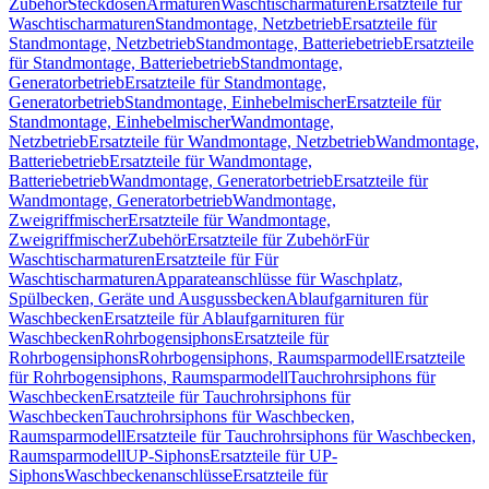
Zubehör
Steckdosen
Armaturen
Waschtischarmaturen
Ersatzteile für
Waschtischarmaturen
Standmontage, Netzbetrieb
Ersatzteile für
Standmontage, Netzbetrieb
Standmontage, Batteriebetrieb
Ersatzteile
für Standmontage, Batteriebetrieb
Standmontage,
Generatorbetrieb
Ersatzteile für Standmontage,
Generatorbetrieb
Standmontage, Einhebelmischer
Ersatzteile für
Standmontage, Einhebelmischer
Wandmontage,
Netzbetrieb
Ersatzteile für Wandmontage, Netzbetrieb
Wandmontage,
Batteriebetrieb
Ersatzteile für Wandmontage,
Batteriebetrieb
Wandmontage, Generatorbetrieb
Ersatzteile für
Wandmontage, Generatorbetrieb
Wandmontage,
Zweigriffmischer
Ersatzteile für Wandmontage,
Zweigriffmischer
Zubehör
Ersatzteile für Zubehör
Für
Waschtischarmaturen
Ersatzteile für Für
Waschtischarmaturen
Apparateanschlüsse für Waschplatz,
Spülbecken, Geräte und Ausgussbecken
Ablaufgarnituren für
Waschbecken
Ersatzteile für Ablaufgarnituren für
Waschbecken
Rohrbogensiphons
Ersatzteile für
Rohrbogensiphons
Rohrbogensiphons, Raumsparmodell
Ersatzteile
für Rohrbogensiphons, Raumsparmodell
Tauchrohrsiphons für
Waschbecken
Ersatzteile für Tauchrohrsiphons für
Waschbecken
Tauchrohrsiphons für Waschbecken,
Raumsparmodell
Ersatzteile für Tauchrohrsiphons für Waschbecken,
Raumsparmodell
UP-Siphons
Ersatzteile für UP-
Siphons
Waschbeckenanschlüsse
Ersatzteile für