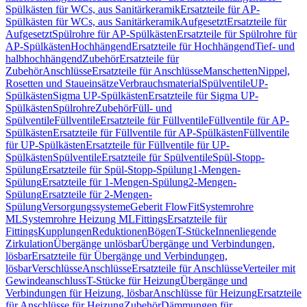
Spülkästen für WCs, aus Sanitärkeramik
Ersatzteile für AP-
Spülkästen für WCs, aus Sanitärkeramik
Aufgesetzt
Ersatzteile für
Aufgesetzt
Spülrohre für AP-Spülkästen
Ersatzteile für Spülrohre für
AP-Spülkästen
Hochhängend
Ersatzteile für Hochhängend
Tief- und
halbhochhängend
Zubehör
Ersatzteile für
Zubehör
Anschlüsse
Ersatzteile für Anschlüsse
Manschetten
Nippel,
Rosetten und Staueinsätze
Verbrauchsmaterial
Spülventile
UP-
Spülkästen
Sigma UP-Spülkästen
Ersatzteile für Sigma UP-
Spülkästen
Spülrohre
Zubehör
Füll- und
Spülventile
Füllventile
Ersatzteile für Füllventile
Füllventile für AP-
Spülkästen
Ersatzteile für Füllventile für AP-Spülkästen
Füllventile
für UP-Spülkästen
Ersatzteile für Füllventile für UP-
Spülkästen
Spülventile
Ersatzteile für Spülventile
Spül-Stopp-
Spülung
Ersatzteile für Spül-Stopp-Spülung
1-Mengen-
Spülung
Ersatzteile für 1-Mengen-Spülung
2-Mengen-
Spülung
Ersatzteile für 2-Mengen-
Spülung
Versorgungssysteme
Geberit FlowFit
Systemrohre
ML
Systemrohre Heizung ML
Fittings
Ersatzteile für
Fittings
Kupplungen
Reduktionen
Bögen
T-Stücke
Innenliegende
Zirkulation
Übergänge unlösbar
Übergänge und Verbindungen,
lösbar
Ersatzteile für Übergänge und Verbindungen,
lösbar
Verschlüsse
Anschlüsse
Ersatzteile für Anschlüsse
Verteiler mit
Gewindeanschluss
T-Stücke für Heizung
Übergänge und
Verbindungen für Heizung, lösbar
Anschlüsse für Heizung
Ersatzteile
für Anschlüsse für Heizung
Zubehör
Dämmungen für