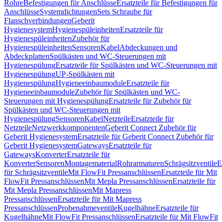
Rohre
Befestigungen für Anschlüsse
Ersatzteile für Befestigungen für
Anschlüsse
Systemdichtungen
Sets Schraube für
Flanschverbindungen
Geberit
Hygienesystem
Hygienespüleinheiten
Ersatzteile für
Hygienespüleinheiten
Zubehör für
Hygienespüleinheiten
Sensoren
Kabel
Abdeckungen und
Abdeckplatten
Spülkästen und WC-Steuerungen mit
Hygienespülung
Ersatzteile für Spülkästen und WC-Steuerungen mit
Hygienespülung
UP-Spülkästen mit
Hygienespülung
Hygieneeinbaumodule
Ersatzteile für
Hygieneeinbaumodule
Zubehör für Spülkästen und WC-
Steuerungen mit Hygienespülung
Ersatzteile für Zubehör für
Spülkästen und WC-Steuerungen mit
Hygienespülung
Sensoren
Kabel
Netzteile
Ersatzteile für
Netzteile
Netzwerkkomponenten
Geberit Connect Zubehör für
Geberit Hygienesystem
Ersatzteile für Geberit Connect Zubehör für
Geberit Hygienesystem
Gateways
Ersatzteile für
Gateways
Konverter
Ersatzteile für
Konverter
Sensoren
Montagematerial
Rohrarmaturen
Schrägsitzventile
E
für Schrägsitzventile
Mit FlowFit Pressanschlüssen
Ersatzteile für Mit
FlowFit Pressanschlüssen
Mit Mepla Pressanschlüssen
Ersatzteile für
Mit Mepla Pressanschlüssen
Mit Mapress
Pressanschlüssen
Ersatzteile für Mit Mapress
Pressanschlüssen
Probenahmeventile
Kugelhähne
Ersatzteile für
Kugelhähne
Mit FlowFit Pressanschlüssen
Ersatzteile für Mit FlowFit