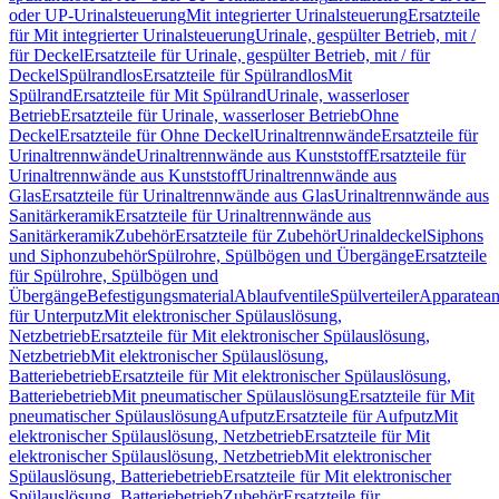
oder UP-Urinalsteuerung
Mit integrierter Urinalsteuerung
Ersatzteile
für Mit integrierter Urinalsteuerung
Urinale, gespülter Betrieb, mit /
für Deckel
Ersatzteile für Urinale, gespülter Betrieb, mit / für
Deckel
Spülrandlos
Ersatzteile für Spülrandlos
Mit
Spülrand
Ersatzteile für Mit Spülrand
Urinale, wasserloser
Betrieb
Ersatzteile für Urinale, wasserloser Betrieb
Ohne
Deckel
Ersatzteile für Ohne Deckel
Urinaltrennwände
Ersatzteile für
Urinaltrennwände
Urinaltrennwände aus Kunststoff
Ersatzteile für
Urinaltrennwände aus Kunststoff
Urinaltrennwände aus
Glas
Ersatzteile für Urinaltrennwände aus Glas
Urinaltrennwände aus
Sanitärkeramik
Ersatzteile für Urinaltrennwände aus
Sanitärkeramik
Zubehör
Ersatzteile für Zubehör
Urinaldeckel
Siphons
und Siphonzubehör
Spülrohre, Spülbögen und Übergänge
Ersatzteile
für Spülrohre, Spülbögen und
Übergänge
Befestigungsmaterial
Ablaufventile
Spülverteiler
Apparatean
für Unterputz
Mit elektronischer Spülauslösung,
Netzbetrieb
Ersatzteile für Mit elektronischer Spülauslösung,
Netzbetrieb
Mit elektronischer Spülauslösung,
Batteriebetrieb
Ersatzteile für Mit elektronischer Spülauslösung,
Batteriebetrieb
Mit pneumatischer Spülauslösung
Ersatzteile für Mit
pneumatischer Spülauslösung
Aufputz
Ersatzteile für Aufputz
Mit
elektronischer Spülauslösung, Netzbetrieb
Ersatzteile für Mit
elektronischer Spülauslösung, Netzbetrieb
Mit elektronischer
Spülauslösung, Batteriebetrieb
Ersatzteile für Mit elektronischer
Spülauslösung, Batteriebetrieb
Zubehör
Ersatzteile für