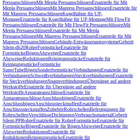
Pressanschlüssen
Mit Mepla Pressanschlüssen
Ersatzteile für Mit
Mepla Pressanschlüssen
Mit Mapress Pressanschlüssen
Ersatzteile für
Mit Mapress Pressanschlüssen
Kugelhähne für UP-
Montage
Ersatzteile für Kugelhähne für UP-Montage
Mit FlowFit
Pressanschlüssen
Ersatzteile für Mit FlowFit Pressanschlüssen
Mit
Mepla Pressanschlüssen
Ersatzteile für Mit Mepla
Pressanschlüssen
Mit Mapress Pressanschlüssen
Ersatzteile für Mit
Mapress Pressanschlüssen
Gebäude-Entwässerungssysteme
Geberit
Silent-db20
Rohre
Formstücke
Ersatzteile für
Formstücke
Bögen
Abzweige
Ersatzteile für
Abzweige
Reduktionen
Reinigungsstücke
Ersatzteile für
Reinigungsstücke
Formstücke
SuperTube
Bögen
Sonderformstücke
Verbindungen
Ersatzteile für
Verbindungen
Schweißverbindungen
Steckverbindungen
Ersatzteile
für Steckverbindungen
Spannverbindungen
Übergänge auf andere
Werkstoffe
Ersatzteile für Übergänge auf andere
Werkstoffe
Apparateanschlüsse
Ersatzteile für
Apparateanschlüsse
Anschlussbögen
Ersatzteile für
Anschlussbögen
Anschlusssteckmuffen
Ersatzteile für
Anschlusssteckmuffen
Zubehör
Rohrschellen
Befestigungen für
Rohrschellen
Verschlüsse
Dichtungen
Verbrauchsmaterial
Geberit
Silent-PP
Rohre
Ersatzteile für Rohre
Formstücke
Ersatzteile für
Formstücke
Bögen
Ersatzteile für Bögen
Abzweige
Ersatzteile für
Abzweige
Reduktionen
Ersatzteile für
Reduktionen
Reinigungsstücke
Ersatzteile für