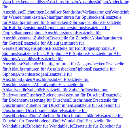
Waschbeckenanschlüsse
Anschlussstutzen
Anschlussbögen
Abdeckung
für
Anschlüsse
Dichtungen
Löthülsen
Standrohre
Verlängerungen
Wandeinb
für Wandeinbaukästen
Ablaufgarnituren für Spülbecken
Ersatzteile
für Ablaufgarnituren für Spülbecken
Rohrbogensiphons
Ersatzteile
für Rohrbogensiphons
Doppelkammersiphons
Ersatzteile für
Doppelkammersiphons
Anschlussstutzen
Ersatzteile für
Anschlussstutzen
Zubehör
Ersatzteile für Zubehör
Ablaufgarnituren
für Geräte
Ersatzteile für Ablaufgarnituren für
Geräte
Rohrbogensiphons
Ersatzteile für Rohrbogensiphons
UP-
Siphons
Ersatzteile für UP-Siphons
AP-Siphons
Ersatzteile für AP-
Siphons
Anschlüsse
Ersatzteile für
Anschlüsse
Zubehör
Ablaufgarnituren für Ausgussbecken
Ersatzteile
für Ablaufgarnituren für Ausgussbecken
Siphons
Ersatzteile für
Siphons
Anschlussbögen
Ersatzteile für
Anschlussbögen
Anschlussstutzen
Ersatzteile für
Anschlussstutzen
Ablaufventile
Ersatzteile für
Ablaufventile
Zubehör
Ersatzteile für Zubehör
Duschen und
Badewannen
Duschen
Bodenentwässerung für Duschen
Ersatzteile
für Bodenentwässerung für Duschen
Duschrinnen
Ersatzteile für
Duschrinnen
Zubehör für Duschrinnen
Ersatzteile für Zubehör für
Duschrinnen
Duschbodenabläufe
Ersatzteile für
Duschbodenabläufe
Zubehör für Duschbodenabläufe
Ersatzteile für
Zubehör für Duschbodenabläufe
Wandabläufe
Ersatzteile für
Wandabläufe
Zubehör für Wandabläufe
Ersatzteile für Zubehör für