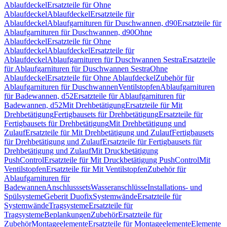
Ablaufdeckel
Ersatzteile für Ohne
Ablaufdeckel
Ablaufdeckel
Ersatzteile für
Ablaufdeckel
Ablaufgarnituren für Duschwannen, d90
Ersatzteile für
Ablaufgarnituren für Duschwannen, d90
Ohne
Ablaufdeckel
Ersatzteile für Ohne
Ablaufdeckel
Ablaufdeckel
Ersatzteile für
Ablaufdeckel
Ablaufgarnituren für Duschwannen Sestra
Ersatzteile
für Ablaufgarnituren für Duschwannen Sestra
Ohne
Ablaufdeckel
Ersatzteile für Ohne Ablaufdeckel
Zubehör für
Ablaufgarnituren für Duschwannen
Ventilstopfen
Ablaufgarnituren
für Badewannen, d52
Ersatzteile für Ablaufgarnituren für
Badewannen, d52
Mit Drehbetätigung
Ersatzteile für Mit
Drehbetätigung
Fertigbausets für Drehbetätigung
Ersatzteile für
Fertigbausets für Drehbetätigung
Mit Drehbetätigung und
Zulauf
Ersatzteile für Mit Drehbetätigung und Zulauf
Fertigbausets
für Drehbetätigung und Zulauf
Ersatzteile für Fertigbausets für
Drehbetätigung und Zulauf
Mit Druckbetätigung
PushControl
Ersatzteile für Mit Druckbetätigung PushControl
Mit
Ventilstopfen
Ersatzteile für Mit Ventilstopfen
Zubehör für
Ablaufgarnituren für
Badewannen
Anschlusssets
Wasseranschlüsse
Installations- und
Spülsysteme
Geberit Duofix
Systemwände
Ersatzteile für
Systemwände
Tragsysteme
Ersatzteile für
Tragsysteme
Beplankungen
Zubehör
Ersatzteile für
Zubehör
Montageelemente
Ersatzteile für Montageelemente
Elemente