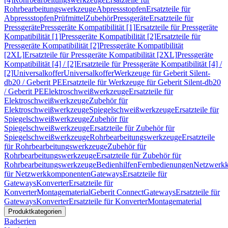
Rohrbearbeitungswerkzeuge
Abpressstopfen
Ersatzteile für
Abpressstopfen
Prüfmittel
Zubehör
Pressgeräte
Ersatzteile für
Pressgeräte
Pressgeräte Kompatibilität [1]
Ersatzteile für Pressgeräte
Kompatibilität [1]
Pressgeräte Kompatibilität [2]
Ersatzteile für
Pressgeräte Kompatibilität [2]
Pressgeräte Kompatibilität
[2XL]
Ersatzteile für Pressgeräte Kompatibilität [2XL]
Pressgeräte
Kompatibilität [4] / [2]
Ersatzteile für Pressgeräte Kompatibilität [4] /
[2]
Universalkoffer
Universalkoffer
Werkzeuge für Geberit Silent-
db20 / Geberit PE
Ersatzteile für Werkzeuge für Geberit Silent-db20
/ Geberit PE
Elektroschweißwerkzeuge
Ersatzteile für
Elektroschweißwerkzeuge
Zubehör für
Elektroschweißwerkzeuge
Spiegelschweißwerkzeuge
Ersatzteile für
Spiegelschweißwerkzeuge
Zubehör für
Spiegelschweißwerkzeuge
Ersatzteile für Zubehör für
Spiegelschweißwerkzeuge
Rohrbearbeitungswerkzeuge
Ersatzteile
für Rohrbearbeitungswerkzeuge
Zubehör für
Rohrbearbeitungswerkzeuge
Ersatzteile für Zubehör für
Rohrbearbeitungswerkzeuge
Bedienhilfen
Fernbedienungen
Netzwerk
für Netzwerkkomponenten
Gateways
Ersatzteile für
Gateways
Konverter
Ersatzteile für
Konverter
Montagematerial
Geberit Connect
Gateways
Ersatzteile für
Gateways
Konverter
Ersatzteile für Konverter
Montagematerial
Produktkategorien
Badserien