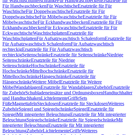
für Waschtischunterschränke
Für Handwaschbecken
Ersatzteile für
Für Handwaschbecken
Für Waschtische
Ersatzteile für Für
Waschtische
Für Doppelwaschtische
Ersatzteile für Für
Doppelwaschtische
Für Möbelwaschtische
Ersatzteile für Für
Möbelwaschtische
Für Eckhandwaschbecken
Ersatzteile für Für
Eckhandwaschbecken
Für Eckwaschtische
Ersatzteile für Für
Eckwaschtische
Waschtischplatten
Ersatzteile für
Waschtischplatten
Für Aufsatzwaschtisch Schalenform
Ersatzteile für
Für Aufsatzwaschtisch Schalenform
Für Aufsatzwaschtisch
rechteckig
Ersatzteile für Für Aufsatzwaschtisch
rechteckig
Seitenschränke
Ersatzteile für Seitenschränke
Niedrige
Seitenschränke
Ersatzteile für Niedrige
Seitenschränke
Hochschränke
Ersatzteile für
Hochschränke
Mittelhochschränke
Ersatzteile für
Mittelhochschränke
Hängeschränke
Ersatzteile für
Hängeschränke
Weitere Möbel
Ersatzteile für Weitere
Möbel
Wandablagen
Ersatzteile für Wandablagen
Zubehör
Ersatzteile
für Zubehör
Schubladeneinsätze und Ordnungsboxen
Handtuchhalter
und Handtuchhaken
Lichtelemente
Griffe
Sets
Füße
Magnettafeln
Steckdosen
Ersatzteile für Steckdosen
Weiteres
Zubehör
Spiegel und Spiegelschränke
Spiegel
Ersatzteile für
Spiegel
Mit integrierter Beleuchtung
Ersatzteile für Mit integrierter
Beleuchtung
Spiegelschränke
Ersatzteile für Spiegelschränke
Mit
integrierter Beleuchtung
Ersatzteile für Mit integrierter
Beleuchtung
Zubehör
Lichtelemente
Griffe
Weiteres