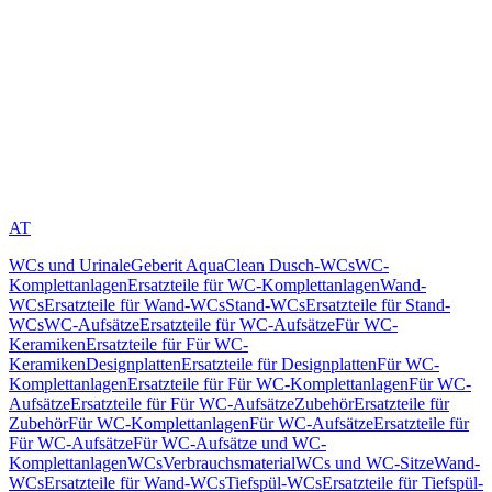
AT
WCs und Urinale
Geberit AquaClean Dusch-WCs
WC-
Komplettanlagen
Ersatzteile für WC-Komplettanlagen
Wand-
WCs
Ersatzteile für Wand-WCs
Stand-WCs
Ersatzteile für Stand-
WCs
WC-Aufsätze
Ersatzteile für WC-Aufsätze
Für WC-
Keramiken
Ersatzteile für Für WC-
Keramiken
Designplatten
Ersatzteile für Designplatten
Für WC-
Komplettanlagen
Ersatzteile für Für WC-Komplettanlagen
Für WC-
Aufsätze
Ersatzteile für Für WC-Aufsätze
Zubehör
Ersatzteile für
Zubehör
Für WC-Komplettanlagen
Für WC-Aufsätze
Ersatzteile für
Für WC-Aufsätze
Für WC-Aufsätze und WC-
Komplettanlagen
WCs
Verbrauchsmaterial
WCs und WC-Sitze
Wand-
WCs
Ersatzteile für Wand-WCs
Tiefspül-WCs
Ersatzteile für Tiefspül-