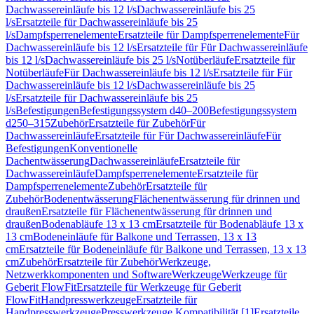
Dachwassereinläufe bis 12 l/s
Dachwassereinläufe bis 25
l/s
Ersatzteile für Dachwassereinläufe bis 25
l/s
Dampfsperrenelemente
Ersatzteile für Dampfsperrenelemente
Für
Dachwassereinläufe bis 12 l/s
Ersatzteile für Für Dachwassereinläufe
bis 12 l/s
Dachwassereinläufe bis 25 l/s
Notüberläufe
Ersatzteile für
Notüberläufe
Für Dachwassereinläufe bis 12 l/s
Ersatzteile für Für
Dachwassereinläufe bis 12 l/s
Dachwassereinläufe bis 25
l/s
Ersatzteile für Dachwassereinläufe bis 25
l/s
Befestigungen
Befestigungssystem d40–200
Befestigungssystem
d250–315
Zubehör
Ersatzteile für Zubehör
Für
Dachwassereinläufe
Ersatzteile für Für Dachwassereinläufe
Für
Befestigungen
Konventionelle
Dachentwässerung
Dachwassereinläufe
Ersatzteile für
Dachwassereinläufe
Dampfsperrenelemente
Ersatzteile für
Dampfsperrenelemente
Zubehör
Ersatzteile für
Zubehör
Bodenentwässerung
Flächenentwässerung für drinnen und
draußen
Ersatzteile für Flächenentwässerung für drinnen und
draußen
Bodenabläufe 13 x 13 cm
Ersatzteile für Bodenabläufe 13 x
13 cm
Bodeneinläufe für Balkone und Terrassen, 13 x 13
cm
Ersatzteile für Bodeneinläufe für Balkone und Terrassen, 13 x 13
cm
Zubehör
Ersatzteile für Zubehör
Werkzeuge,
Netzwerkkomponenten und Software
Werkzeuge
Werkzeuge für
Geberit FlowFit
Ersatzteile für Werkzeuge für Geberit
FlowFit
Handpresswerkzeuge
Ersatzteile für
Handpresswerkzeuge
Presswerkzeuge Kompatibilität [1]
Ersatzteile