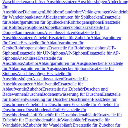
Waschbeckenanschlüsse
Anschlussstutzen
Anschlussbögen
Abdeckung
für
Anschlüsse
Dichtungen
Löthülsen
Standrohre
Verlängerungen
Wandeinb
für Wandeinbaukästen
Ablaufgarnituren für Spülbecken
Ersatzteile
für Ablaufgarnituren für Spülbecken
Rohrbogensiphons
Ersatzteile
für Rohrbogensiphons
Doppelkammersiphons
Ersatzteile für
Doppelkammersiphons
Anschlussstutzen
Ersatzteile für
Anschlussstutzen
Zubehör
Ersatzteile für Zubehör
Ablaufgarnituren
für Geräte
Ersatzteile für Ablaufgarnituren für
Geräte
Rohrbogensiphons
Ersatzteile für Rohrbogensiphons
UP-
Siphons
Ersatzteile für UP-Siphons
AP-Siphons
Ersatzteile für AP-
Siphons
Anschlüsse
Ersatzteile für
Anschlüsse
Zubehör
Ablaufgarnituren für Ausgussbecken
Ersatzteile
für Ablaufgarnituren für Ausgussbecken
Siphons
Ersatzteile für
Siphons
Anschlussbögen
Ersatzteile für
Anschlussbögen
Anschlussstutzen
Ersatzteile für
Anschlussstutzen
Ablaufventile
Ersatzteile für
Ablaufventile
Zubehör
Ersatzteile für Zubehör
Duschen und
Badewannen
Duschen
Bodenentwässerung für Duschen
Ersatzteile
für Bodenentwässerung für Duschen
Duschrinnen
Ersatzteile für
Duschrinnen
Zubehör für Duschrinnen
Ersatzteile für Zubehör für
Duschrinnen
Duschbodenabläufe
Ersatzteile für
Duschbodenabläufe
Zubehör für Duschbodenabläufe
Ersatzteile für
Zubehör für Duschbodenabläufe
Wandabläufe
Ersatzteile für
Wandabläufe
Zubehör für Wandabläufe
Ersatzteile für Zubehör für