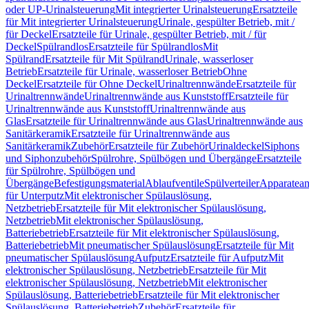
oder UP-Urinalsteuerung
Mit integrierter Urinalsteuerung
Ersatzteile
für Mit integrierter Urinalsteuerung
Urinale, gespülter Betrieb, mit /
für Deckel
Ersatzteile für Urinale, gespülter Betrieb, mit / für
Deckel
Spülrandlos
Ersatzteile für Spülrandlos
Mit
Spülrand
Ersatzteile für Mit Spülrand
Urinale, wasserloser
Betrieb
Ersatzteile für Urinale, wasserloser Betrieb
Ohne
Deckel
Ersatzteile für Ohne Deckel
Urinaltrennwände
Ersatzteile für
Urinaltrennwände
Urinaltrennwände aus Kunststoff
Ersatzteile für
Urinaltrennwände aus Kunststoff
Urinaltrennwände aus
Glas
Ersatzteile für Urinaltrennwände aus Glas
Urinaltrennwände aus
Sanitärkeramik
Ersatzteile für Urinaltrennwände aus
Sanitärkeramik
Zubehör
Ersatzteile für Zubehör
Urinaldeckel
Siphons
und Siphonzubehör
Spülrohre, Spülbögen und Übergänge
Ersatzteile
für Spülrohre, Spülbögen und
Übergänge
Befestigungsmaterial
Ablaufventile
Spülverteiler
Apparatean
für Unterputz
Mit elektronischer Spülauslösung,
Netzbetrieb
Ersatzteile für Mit elektronischer Spülauslösung,
Netzbetrieb
Mit elektronischer Spülauslösung,
Batteriebetrieb
Ersatzteile für Mit elektronischer Spülauslösung,
Batteriebetrieb
Mit pneumatischer Spülauslösung
Ersatzteile für Mit
pneumatischer Spülauslösung
Aufputz
Ersatzteile für Aufputz
Mit
elektronischer Spülauslösung, Netzbetrieb
Ersatzteile für Mit
elektronischer Spülauslösung, Netzbetrieb
Mit elektronischer
Spülauslösung, Batteriebetrieb
Ersatzteile für Mit elektronischer
Spülauslösung, Batteriebetrieb
Zubehör
Ersatzteile für