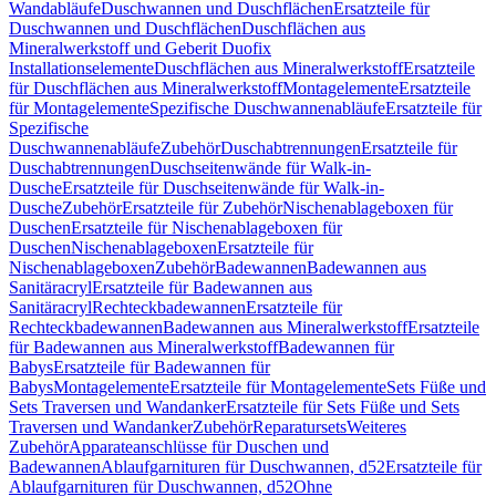
Wandabläufe
Duschwannen und Duschflächen
Ersatzteile für
Duschwannen und Duschflächen
Duschflächen aus
Mineralwerkstoff und Geberit Duofix
Installationselemente
Duschflächen aus Mineralwerkstoff
Ersatzteile
für Duschflächen aus Mineralwerkstoff
Montagelemente
Ersatzteile
für Montagelemente
Spezifische Duschwannenabläufe
Ersatzteile für
Spezifische
Duschwannenabläufe
Zubehör
Duschabtrennungen
Ersatzteile für
Duschabtrennungen
Duschseitenwände für Walk-in-
Dusche
Ersatzteile für Duschseitenwände für Walk-in-
Dusche
Zubehör
Ersatzteile für Zubehör
Nischenablageboxen für
Duschen
Ersatzteile für Nischenablageboxen für
Duschen
Nischenablageboxen
Ersatzteile für
Nischenablageboxen
Zubehör
Badewannen
Badewannen aus
Sanitäracryl
Ersatzteile für Badewannen aus
Sanitäracryl
Rechteckbadewannen
Ersatzteile für
Rechteckbadewannen
Badewannen aus Mineralwerkstoff
Ersatzteile
für Badewannen aus Mineralwerkstoff
Badewannen für
Babys
Ersatzteile für Badewannen für
Babys
Montagelemente
Ersatzteile für Montagelemente
Sets Füße und
Sets Traversen und Wandanker
Ersatzteile für Sets Füße und Sets
Traversen und Wandanker
Zubehör
Reparatursets
Weiteres
Zubehör
Apparateanschlüsse für Duschen und
Badewannen
Ablaufgarnituren für Duschwannen, d52
Ersatzteile für
Ablaufgarnituren für Duschwannen, d52
Ohne