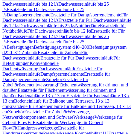
Dachwassereinläufe bis 12 l/s
Dachwassereinläufe bis 25
l/s
Ersatzteile für Dachwassereinläufe bis 25
l/s
Dampfsperrenelemente
Ersatzteile für Dampfsperrenelemente
Für
Dachwassereinläufe bis 12 l/s
Ersatzteile für Für Dachwassereinläufe
bis 12 l/s
Dachwassereinläufe bis 25 l/s
Notüberläufe
Ersatzteile für
Notüberläufe
Für Dachwassereinläufe bis 12 l/s
Ersatzteile für Für
Dachwassereinläufe bis 12 l/s
Dachwassereinläufe bis 25
l/s
Ersatzteile für Dachwassereinläufe bis 25
l/s
Befestigungen
Befestigungssystem d40–200
Befestigungssystem
d250–315
Zubehör
Ersatzteile für Zubehör
Für
Dachwassereinläufe
Ersatzteile für Für Dachwassereinläufe
Für
Befestigungen
Konventionelle
Dachentwässerung
Dachwassereinläufe
Ersatzteile für
Dachwassereinläufe
Dampfsperrenelemente
Ersatzteile für
Dampfsperrenelemente
Zubehör
Ersatzteile für
Zubehör
Bodenentwässerung
Flächenentwässerung für drinnen und
draußen
Ersatzteile für Flächenentwässerung für drinnen und
draußen
Bodenabläufe 13 x 13 cm
Ersatzteile für Bodenabläufe 13 x
13 cm
Bodeneinläufe für Balkone und Terrassen, 13 x 13
cm
Ersatzteile für Bodeneinläufe für Balkone und Terrassen, 13 x 13
cm
Zubehör
Ersatzteile für Zubehör
Werkzeuge,
Netzwerkkomponenten und Software
Werkzeuge
Werkzeuge für
Geberit FlowFit
Ersatzteile für Werkzeuge für Geberit
FlowFit
Handpresswerkzeuge
Ersatzteile für
Handpresswerkzeuge
Presswerkzeuge Kompatibilität [1]
Ersatzteile