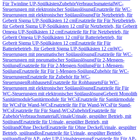
Für Twinline UP-Spülkästen
Zubehör
Verbrauchsmaterial
WC-
Steuerungen mit elektronischer Spülauslösung
Ersatzteile für WC-
Steuerungen mit elektronischer Spülauslösung
Für Netzbetrieb, für
Geberit Sigma UP-Spülkästen 12 cm
Ersatzteile für Für Netzbetrieb,
für Geberit Sigma UP-Spülkästen 12 cm
Für Netzbetrieb, für Geberit
Omega UP-Spülkästen 12 cm
Ersatzteile für Für Netzbetrieb, für
Geberit Omega UP-Spülkästen 12 cm
Für Batteriebetrieb, für
Geberit Sigma UP-Spülkästen 12 cm
Ersatzteile für Für
Batteriebetrieb, für Geberit Sigma UP-Spülkästen 12 cm
WC-
Steuerungen mit pneumatischer Spülauslösung
Ersatzteile für WC-
Steuerungen mit pneumatischer Spülauslösung
Für 2-Mengen-
Spülung
Ersatzteile für Für 2-Mengen-Spülung
Für 1-Mengen-
Spülung
Ersatzteile für Für 1-Mengen-Spülung
Zubehör für WC-
Steuerungen
Ersatzteile für Zubehör für WC-
Steuerungen
Rohbausets
Ersatzteile für Rohbausets
Für WC-
Steuerungen mit elektronischer Spülauslösung
Ersatzteile für Für
WC-Steuerungen mit elektronischer Spülauslösung
Geberit Monolith
Sanitärmodule
Sanitärmodule für WCs
Ersatzteile für Sanitärmodule
für WCs
Für Wand-WCs
Ersatzteile für Für Wand-WCs
Für Stand-
WCs
Ersatzteile für Für Stand-WCs
Zubehör
Ersatzteile für
Zubehör
Verbrauchsmaterial
Urinale
Urinale, gespülter Betrieb, mit
Spülrand
Ersatzteile für Urinale, gespülter Betrieb, mit
Spülrand
Ohne Deckel
Ersatzteile für Ohne Deckel
Urinale, gespülter
Betrieb, spülrandlos
Ersatzteile für Urinale, gespülter Betrieb,
spülrandlos
Für AP- oder UP-Urinalsteuerung
Ersatzteile für Für AP-