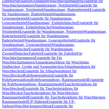
Zubehör
Steckdosen
Armaturen
Waschtischarmaturen
Ersatzteile für
Waschtischarmaturen
Standmontage, Netzbetrieb
Ersatzteile für
Standmontage, Netzbetrieb
Standmontage, Batteriebetrieb
Ersatzteile
für Standmontage, Batteriebetrieb
Standmontage,
Generatorbetrieb
Ersatzteile für Standmontage,
Generatorbetrieb
Standmontage, Einhebelmischer
Ersatzteile für
Standmontage, Einhebelmischer
Wandmontage,
Netzbetrieb
Ersatzteile für Wandmontage, Netzbetrieb
Wandmontage,
Batteriebetrieb
Ersatzteile für Wandmontage,
Batteriebetrieb
Wandmontage, Generatorbetrieb
Ersatzteile für
Wandmontage, Generatorbetrieb
Wandmontage,
Zweigriffmischer
Ersatzteile für Wandmontage,
Zweigriffmischer
Zubehör
Ersatzteile für Zubehör
Für
Waschtischarmaturen
Ersatzteile für Für
Waschtischarmaturen
Apparateanschlüsse für Waschplatz,
Spülbecken, Geräte und Ausgussbecken
Ablaufgarnituren für
Waschbecken
Ersatzteile für Ablaufgarnituren für
Waschbecken
Rohrbogensiphons
Ersatzteile für
Rohrbogensiphons
Rohrbogensiphons, Raumsparmodell
Ersatzteile
für Rohrbogensiphons, Raumsparmodell
Tauchrohrsiphons für
Waschbecken
Ersatzteile für Tauchrohrsiphons für
Waschbecken
Tauchrohrsiphons für Waschbecken,
Raumsparmodell
Ersatzteile für Tauchrohrsiphons für Waschbecken,
Raumsparmodell
UP-Siphons
Ersatzteile für UP-
Siphons
Waschbeckenanschlüsse
Ersatzteile für