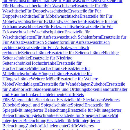
für Waschtischunterschränke
Für Handwaschbecken
Ersatzteile für
Für Handwaschbecken
Für Waschtische
Ersatzteile für Für
Waschtische
Für Doppelwaschtische
Ersatzteile für Für
Doppelwaschtische
Für Möbelwaschtische
Ersatzteile für Für
Möbelwaschtische
Für Eckhandwaschbecken
Ersatzteile für Für
Eckhandwaschbecken
Für Eckwaschtische
Ersatzteile für Für
Eckwaschtische
Waschtischplatten
Ersatzteile für
Waschtischplatten
Für Aufsatzwaschtisch Schalenform
Ersatzteile für
Für Aufsatzwaschtisch Schalenform
Für Aufsatzwaschtisch
rechteckig
Ersatzteile für Für Aufsatzwaschtisch
rechteckig
Seitenschränke
Ersatzteile für Seitenschränke
Niedrige
Seitenschränke
Ersatzteile für Niedrige
Seitenschränke
Hochschränke
Ersatzteile für
Hochschränke
Mittelhochschränke
Ersatzteile für
Mittelhochschränke
Hängeschränke
Ersatzteile für
Hängeschränke
Weitere Möbel
Ersatzteile für Weitere
Möbel
Wandablagen
Ersatzteile für Wandablagen
Zubehör
Ersatzteile
für Zubehör
Schubladeneinsätze und Ordnungsboxen
Handtuchhalter
und Handtuchhaken
Lichtelemente
Griffe
Sets
Füße
Magnettafeln
Steckdosen
Ersatzteile für Steckdosen
Weiteres
Zubehör
Spiegel und Spiegelschränke
Spiegel
Ersatzteile für
Spiegel
Mit integrierter Beleuchtung
Ersatzteile für Mit integrierter
Beleuchtung
Spiegelschränke
Ersatzteile für Spiegelschränke
Mit
integrierter Beleuchtung
Ersatzteile für Mit integrierter
Beleuchtung
Zubehör
Lichtelemente
Griffe
Weiteres