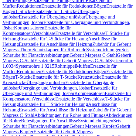
Therm
Fittings
Ersatzteile für Fittings
Muffen
Ersatzteile für
Muffen
Reduktionen
Ersatzteile für Reduktionen
Bögen
Ersatzteile für
Bögen
T-Stücke
Ersatzteile für T-Stücke
Übergänge
unlösbar
Ersatzteile für Übergänge unlösbar
Übergänge und
Verbindungen, lösbar
Ersatzteile für Übergänge und Verbindungen,
lösbar
Kompensatoren
Ersatzteile für
Kompensatoren
Verschlüsse
Ersatzteile für Verschlüsse
T-Stücke für
Heizung
Ersatzteile für T-Stücke für Heizung
Anschlüsse für
Heizung
Ersatzteile für Anschlüsse für Heizung
Zubehör für Geberit
Mapress Therm
Schutzkappen für Rohrende
Systemdichtungen
Sets
Schraube für Flanschverbindungen
Geberit Mapress C-Stahl
Geberit
Mapress C-Stahl
Ersatzteile für Geberit Mapress C-Stahl
Systemrohre
1.0034
Systemrohre 1.0215
Rohrnippel
Muffen
Ersatzteile für
Muffen
Reduktionen
Ersatzteile für Reduktionen
Bögen
Ersatzteile für
Bögen
T-Stücke
Ersatzteile für T-Stücke
Kreuzstücke
Ersatzteile für
Kreuzstücke
Übergänge unlösbar
Ersatzteile für Übergänge
unlösbar
Übergänge und Verbindungen, lösbar
Ersatzteile für
Übergänge und Verbindungen, lösbar
Kompensatoren
Ersatzteile für
Kompensatoren
Verschlüsse
Ersatzteile für Verschlüsse
T-Stücke für
Heizung
Ersatzteile für T-Stücke für Heizung
Anschlüsse für
Heizung
Ersatzteile für Anschlüsse für Heizung
Zubehör für Geberit
Mapress C-Stahl
Abdichtungen für Rohre und Fittings
Abdeckungen
für Rohre
Befestigungen für Anschlüsse
Systemdichtungen
Sets
Schraube für Flanschverbindungen
Geberit Mapress Kupfer
Geberit
Mapress Kupfer
Ersatzteile für Geberit Mapress