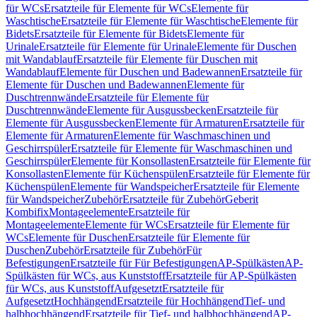
für WCs
Ersatzteile für Elemente für WCs
Elemente für
Waschtische
Ersatzteile für Elemente für Waschtische
Elemente für
Bidets
Ersatzteile für Elemente für Bidets
Elemente für
Urinale
Ersatzteile für Elemente für Urinale
Elemente für Duschen
mit Wandablauf
Ersatzteile für Elemente für Duschen mit
Wandablauf
Elemente für Duschen und Badewannen
Ersatzteile für
Elemente für Duschen und Badewannen
Elemente für
Duschtrennwände
Ersatzteile für Elemente für
Duschtrennwände
Elemente für Ausgussbecken
Ersatzteile für
Elemente für Ausgussbecken
Elemente für Armaturen
Ersatzteile für
Elemente für Armaturen
Elemente für Waschmaschinen und
Geschirrspüler
Ersatzteile für Elemente für Waschmaschinen und
Geschirrspüler
Elemente für Konsollasten
Ersatzteile für Elemente für
Konsollasten
Elemente für Küchenspülen
Ersatzteile für Elemente für
Küchenspülen
Elemente für Wandspeicher
Ersatzteile für Elemente
für Wandspeicher
Zubehör
Ersatzteile für Zubehör
Geberit
Kombifix
Montageelemente
Ersatzteile für
Montageelemente
Elemente für WCs
Ersatzteile für Elemente für
WCs
Elemente für Duschen
Ersatzteile für Elemente für
Duschen
Zubehör
Ersatzteile für Zubehör
Für
Befestigungen
Ersatzteile für Für Befestigungen
AP-Spülkästen
AP-
Spülkästen für WCs, aus Kunststoff
Ersatzteile für AP-Spülkästen
für WCs, aus Kunststoff
Aufgesetzt
Ersatzteile für
Aufgesetzt
Hochhängend
Ersatzteile für Hochhängend
Tief- und
halbhochhängend
Ersatzteile für Tief- und halbhochhängend
AP-