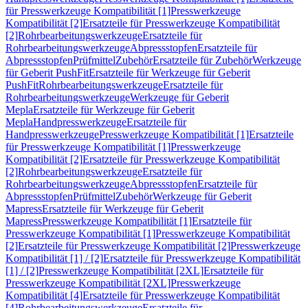
für Presswerkzeuge Kompatibilität [1]
Presswerkzeuge
Kompatibilität [2]
Ersatzteile für Presswerkzeuge Kompatibilität
[2]
Rohrbearbeitungswerkzeuge
Ersatzteile für
Rohrbearbeitungswerkzeuge
Abpressstopfen
Ersatzteile für
Abpressstopfen
Prüfmittel
Zubehör
Ersatzteile für Zubehör
Werkzeuge
für Geberit PushFit
Ersatzteile für Werkzeuge für Geberit
PushFit
Rohrbearbeitungswerkzeuge
Ersatzteile für
Rohrbearbeitungswerkzeuge
Werkzeuge für Geberit
Mepla
Ersatzteile für Werkzeuge für Geberit
Mepla
Handpresswerkzeuge
Ersatzteile für
Handpresswerkzeuge
Presswerkzeuge Kompatibilität [1]
Ersatzteile
für Presswerkzeuge Kompatibilität [1]
Presswerkzeuge
Kompatibilität [2]
Ersatzteile für Presswerkzeuge Kompatibilität
[2]
Rohrbearbeitungswerkzeuge
Ersatzteile für
Rohrbearbeitungswerkzeuge
Abpressstopfen
Ersatzteile für
Abpressstopfen
Prüfmittel
Zubehör
Werkzeuge für Geberit
Mapress
Ersatzteile für Werkzeuge für Geberit
Mapress
Presswerkzeuge Kompatibilität [1]
Ersatzteile für
Presswerkzeuge Kompatibilität [1]
Presswerkzeuge Kompatibilität
[2]
Ersatzteile für Presswerkzeuge Kompatibilität [2]
Presswerkzeuge
Kompatibilität [1] / [2]
Ersatzteile für Presswerkzeuge Kompatibilität
[1] / [2]
Presswerkzeuge Kompatibilität [2XL]
Ersatzteile für
Presswerkzeuge Kompatibilität [2XL]
Presswerkzeuge
Kompatibilität [4]
Ersatzteile für Presswerkzeuge Kompatibilität
[4]
Rohrbearbeitungswerkzeuge
Ersatzteile für