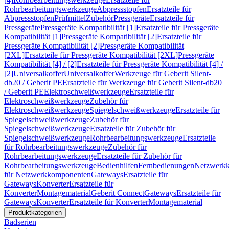
Rohrbearbeitungswerkzeuge
Abpressstopfen
Ersatzteile für
Abpressstopfen
Prüfmittel
Zubehör
Pressgeräte
Ersatzteile für
Pressgeräte
Pressgeräte Kompatibilität [1]
Ersatzteile für Pressgeräte
Kompatibilität [1]
Pressgeräte Kompatibilität [2]
Ersatzteile für
Pressgeräte Kompatibilität [2]
Pressgeräte Kompatibilität
[2XL]
Ersatzteile für Pressgeräte Kompatibilität [2XL]
Pressgeräte
Kompatibilität [4] / [2]
Ersatzteile für Pressgeräte Kompatibilität [4] /
[2]
Universalkoffer
Universalkoffer
Werkzeuge für Geberit Silent-
db20 / Geberit PE
Ersatzteile für Werkzeuge für Geberit Silent-db20
/ Geberit PE
Elektroschweißwerkzeuge
Ersatzteile für
Elektroschweißwerkzeuge
Zubehör für
Elektroschweißwerkzeuge
Spiegelschweißwerkzeuge
Ersatzteile für
Spiegelschweißwerkzeuge
Zubehör für
Spiegelschweißwerkzeuge
Ersatzteile für Zubehör für
Spiegelschweißwerkzeuge
Rohrbearbeitungswerkzeuge
Ersatzteile
für Rohrbearbeitungswerkzeuge
Zubehör für
Rohrbearbeitungswerkzeuge
Ersatzteile für Zubehör für
Rohrbearbeitungswerkzeuge
Bedienhilfen
Fernbedienungen
Netzwerk
für Netzwerkkomponenten
Gateways
Ersatzteile für
Gateways
Konverter
Ersatzteile für
Konverter
Montagematerial
Geberit Connect
Gateways
Ersatzteile für
Gateways
Konverter
Ersatzteile für Konverter
Montagematerial
Produktkategorien
Badserien