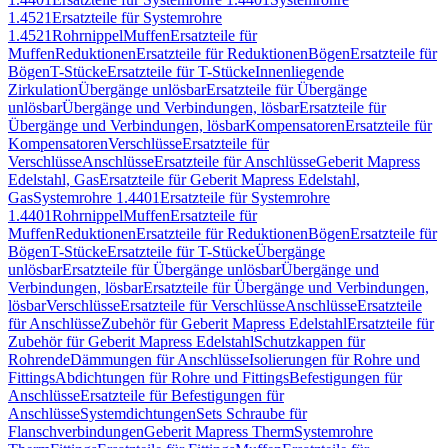
1.4521
Ersatzteile für Systemrohre
1.4521
Rohrnippel
Muffen
Ersatzteile für
Muffen
Reduktionen
Ersatzteile für Reduktionen
Bögen
Ersatzteile für
Bögen
T-Stücke
Ersatzteile für T-Stücke
Innenliegende
Zirkulation
Übergänge unlösbar
Ersatzteile für Übergänge
unlösbar
Übergänge und Verbindungen, lösbar
Ersatzteile für
Übergänge und Verbindungen, lösbar
Kompensatoren
Ersatzteile für
Kompensatoren
Verschlüsse
Ersatzteile für
Verschlüsse
Anschlüsse
Ersatzteile für Anschlüsse
Geberit Mapress
Edelstahl, Gas
Ersatzteile für Geberit Mapress Edelstahl,
Gas
Systemrohre 1.4401
Ersatzteile für Systemrohre
1.4401
Rohrnippel
Muffen
Ersatzteile für
Muffen
Reduktionen
Ersatzteile für Reduktionen
Bögen
Ersatzteile für
Bögen
T-Stücke
Ersatzteile für T-Stücke
Übergänge
unlösbar
Ersatzteile für Übergänge unlösbar
Übergänge und
Verbindungen, lösbar
Ersatzteile für Übergänge und Verbindungen,
lösbar
Verschlüsse
Ersatzteile für Verschlüsse
Anschlüsse
Ersatzteile
für Anschlüsse
Zubehör für Geberit Mapress Edelstahl
Ersatzteile für
Zubehör für Geberit Mapress Edelstahl
Schutzkappen für
Rohrende
Dämmungen für Anschlüsse
Isolierungen für Rohre und
Fittings
Abdichtungen für Rohre und Fittings
Befestigungen für
Anschlüsse
Ersatzteile für Befestigungen für
Anschlüsse
Systemdichtungen
Sets Schraube für
Flanschverbindungen
Geberit Mapress Therm
Systemrohre