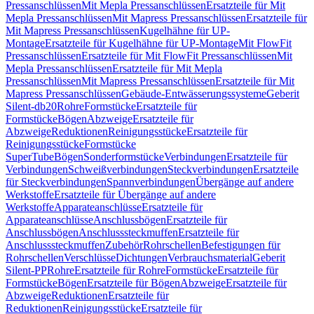
Pressanschlüssen
Mit Mepla Pressanschlüssen
Ersatzteile für Mit
Mepla Pressanschlüssen
Mit Mapress Pressanschlüssen
Ersatzteile für
Mit Mapress Pressanschlüssen
Kugelhähne für UP-
Montage
Ersatzteile für Kugelhähne für UP-Montage
Mit FlowFit
Pressanschlüssen
Ersatzteile für Mit FlowFit Pressanschlüssen
Mit
Mepla Pressanschlüssen
Ersatzteile für Mit Mepla
Pressanschlüssen
Mit Mapress Pressanschlüssen
Ersatzteile für Mit
Mapress Pressanschlüssen
Gebäude-Entwässerungssysteme
Geberit
Silent-db20
Rohre
Formstücke
Ersatzteile für
Formstücke
Bögen
Abzweige
Ersatzteile für
Abzweige
Reduktionen
Reinigungsstücke
Ersatzteile für
Reinigungsstücke
Formstücke
SuperTube
Bögen
Sonderformstücke
Verbindungen
Ersatzteile für
Verbindungen
Schweißverbindungen
Steckverbindungen
Ersatzteile
für Steckverbindungen
Spannverbindungen
Übergänge auf andere
Werkstoffe
Ersatzteile für Übergänge auf andere
Werkstoffe
Apparateanschlüsse
Ersatzteile für
Apparateanschlüsse
Anschlussbögen
Ersatzteile für
Anschlussbögen
Anschlusssteckmuffen
Ersatzteile für
Anschlusssteckmuffen
Zubehör
Rohrschellen
Befestigungen für
Rohrschellen
Verschlüsse
Dichtungen
Verbrauchsmaterial
Geberit
Silent-PP
Rohre
Ersatzteile für Rohre
Formstücke
Ersatzteile für
Formstücke
Bögen
Ersatzteile für Bögen
Abzweige
Ersatzteile für
Abzweige
Reduktionen
Ersatzteile für
Reduktionen
Reinigungsstücke
Ersatzteile für