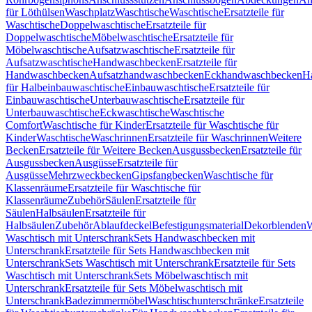
für Löthülsen
Waschplatz
Waschtische
Waschtische
Ersatzteile für
Waschtische
Doppelwaschtische
Ersatzteile für
Doppelwaschtische
Möbelwaschtische
Ersatzteile für
Möbelwaschtische
Aufsatzwaschtische
Ersatzteile für
Aufsatzwaschtische
Handwaschbecken
Ersatzteile für
Handwaschbecken
Aufsatzhandwaschbecken
Eckhandwaschbecken
H
für Halbeinbauwaschtische
Einbauwaschtische
Ersatzteile für
Einbauwaschtische
Unterbauwaschtische
Ersatzteile für
Unterbauwaschtische
Eckwaschtische
Waschtische
Comfort
Waschtische für Kinder
Ersatzteile für Waschtische für
Kinder
Waschtische
Waschrinnen
Ersatzteile für Waschrinnen
Weitere
Becken
Ersatzteile für Weitere Becken
Ausgussbecken
Ersatzteile für
Ausgussbecken
Ausgüsse
Ersatzteile für
Ausgüsse
Mehrzweckbecken
Gipsfangbecken
Waschtische für
Klassenräume
Ersatzteile für Waschtische für
Klassenräume
Zubehör
Säulen
Ersatzteile für
Säulen
Halbsäulen
Ersatzteile für
Halbsäulen
Zubehör
Ablaufdeckel
Befestigungsmaterial
Dekorblenden
W
Waschtisch mit Unterschrank
Sets Handwaschbecken mit
Unterschrank
Ersatzteile für Sets Handwaschbecken mit
Unterschrank
Sets Waschtisch mit Unterschrank
Ersatzteile für Sets
Waschtisch mit Unterschrank
Sets Möbelwaschtisch mit
Unterschrank
Ersatzteile für Sets Möbelwaschtisch mit
Unterschrank
Badezimmermöbel
Waschtischunterschränke
Ersatzteile