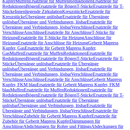
Kupfer
Muffen
Ersatzteile für Muffen
Reduktionen
Ersatzteile für
Reduktionen
Bögen
Ersatzteile für Bögen
T-Stücke
Ersatzteile für T-
Stücke
Innenliegende Zirkulation
Kreuzstücke
Ersatzteile für
Kreuzstücke
Übergänge unlösbar
Ersatzteile für Übergänge
unlösbar
Übergänge und Verbindungen, lösbar
Ersatzteile für
Übergänge und Verbindungen, lösbar
Verschlüsse
Ersatzteile für
Verschlüsse
Anschlüsse
Ersatzteile für Anschlüsse
T-Stücke für
Heizung
Ersatzteile für T-Stücke für Heizung
Anschlüsse für
Heizung
Ersatzteile für Anschlüsse für Heizung
Geberit Mapress
Kupfer, Gas
Ersatzteile für Geberit Mapress Kupfer,
Gas
Muffen
Ersatzteile für Muffen
Reduktionen
Ersatzteile für
Reduktionen
Bögen
Ersatzteile für Bögen
T-Stücke
Ersatzteile für T-
Stücke
Übergänge unlösbar
Ersatzteile für Übergänge
unlösbar
Übergänge und Verbindungen, lösbar
Ersatzteile für
Übergänge und Verbindungen, lösbar
Verschlüsse
Ersatzteile für
Verschlüsse
Anschlüsse
Ersatzteile für Anschlüsse
Geberit Mapress
Kupfer, FKM blau
Ersatzteile für Geberit Mapress Kupfer, FKM
blau
Muffen
Ersatzteile für Muffen
Reduktionen
Ersatzteile für
Reduktionen
Bögen
Ersatzteile für Bögen
T-Stücke
Ersatzteile für T-
Stücke
Übergänge unlösbar
Ersatzteile für Übergänge
unlösbar
Übergänge und Verbindungen, lösbar
Ersatzteile für
Übergänge und Verbindungen, lösbar
Verschlüsse
Ersatzteile für
Verschlüsse
Zubehör für Geberit Mapress Kupfer
Ersatzteile für
Zubehör für Geberit Mapress Kupfer
Dämmungen für
Anschlüsse
Abdichtungen für Rohre und Fittings
Abdeckungen für