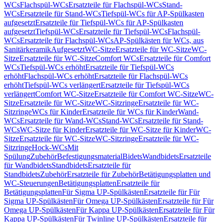
WCs
Flachspül-WCs
Ersatzteile für Flachspül-WCs
Stand-
WCs
Ersatzteile für Stand-WCs
Tiefspül-WCs für AP-Spülkasten
aufgesetzt
Ersatzteile für Tiefspül-WCs für AP-Spülkasten
aufgesetzt
Tiefspül-WCs
Ersatzteile für Tiefspül-WCs
Flachspül-
WCs
Ersatzteile für Flachspül-WCs
AP-Spülkästen für WCs, aus
Sanitärkeramik
Aufgesetzt
WC-Sitze
Ersatzteile für WC-Sitze
WC-
Sitze
Ersatzteile für WC-Sitze
Comfort WCs
Ersatzteile für Comfort
WCs
Tiefspül-WCs erhöht
Ersatzteile für Tiefspül-WCs
erhöht
Flachspül-WCs erhöht
Ersatzteile für Flachspül-WCs
erhöht
Tiefspül-WCs verlängert
Ersatzteile für Tiefspül-WCs
verlängert
Comfort WC-Sitze
Ersatzteile für Comfort WC-Sitze
WC-
Sitze
Ersatzteile für WC-Sitze
WC-Sitzringe
Ersatzteile für WC-
Sitzringe
WCs für Kinder
Ersatzteile für WCs für Kinder
Wand-
WCs
Ersatzteile für Wand-WCs
Stand-WCs
Ersatzteile für Stand-
WCs
WC-Sitze für Kinder
Ersatzteile für WC-Sitze für Kinder
WC-
Sitze
Ersatzteile für WC-Sitze
WC-Sitzringe
Ersatzteile für WC-
Sitzringe
Hock-WCs
Mit
Spülung
Zubehör
Befestigungsmaterial
Bidets
Wandbidets
Ersatzteile
für Wandbidets
Standbidets
Ersatzteile für
Standbidets
Zubehör
Ersatzteile für Zubehör
Betätigungsplatten und
WC-Steuerungen
Betätigungsplatten
Ersatzteile für
Betätigungsplatten
Für Sigma UP-Spülkästen
Ersatzteile für Für
Sigma UP-Spülkästen
Für Omega UP-Spülkästen
Ersatzteile für Für
Omega UP-Spülkästen
Für Kappa UP-Spülkästen
Ersatzteile für Für
Kappa UP-Spülkästen
Für Twinline UP-Spülkästen
Ersatzteile für