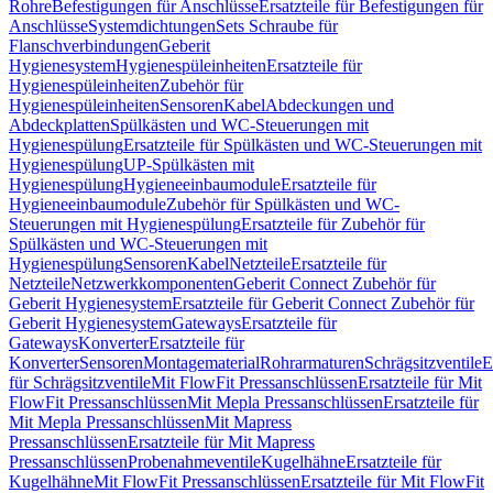
Rohre
Befestigungen für Anschlüsse
Ersatzteile für Befestigungen für
Anschlüsse
Systemdichtungen
Sets Schraube für
Flanschverbindungen
Geberit
Hygienesystem
Hygienespüleinheiten
Ersatzteile für
Hygienespüleinheiten
Zubehör für
Hygienespüleinheiten
Sensoren
Kabel
Abdeckungen und
Abdeckplatten
Spülkästen und WC-Steuerungen mit
Hygienespülung
Ersatzteile für Spülkästen und WC-Steuerungen mit
Hygienespülung
UP-Spülkästen mit
Hygienespülung
Hygieneeinbaumodule
Ersatzteile für
Hygieneeinbaumodule
Zubehör für Spülkästen und WC-
Steuerungen mit Hygienespülung
Ersatzteile für Zubehör für
Spülkästen und WC-Steuerungen mit
Hygienespülung
Sensoren
Kabel
Netzteile
Ersatzteile für
Netzteile
Netzwerkkomponenten
Geberit Connect Zubehör für
Geberit Hygienesystem
Ersatzteile für Geberit Connect Zubehör für
Geberit Hygienesystem
Gateways
Ersatzteile für
Gateways
Konverter
Ersatzteile für
Konverter
Sensoren
Montagematerial
Rohrarmaturen
Schrägsitzventile
E
für Schrägsitzventile
Mit FlowFit Pressanschlüssen
Ersatzteile für Mit
FlowFit Pressanschlüssen
Mit Mepla Pressanschlüssen
Ersatzteile für
Mit Mepla Pressanschlüssen
Mit Mapress
Pressanschlüssen
Ersatzteile für Mit Mapress
Pressanschlüssen
Probenahmeventile
Kugelhähne
Ersatzteile für
Kugelhähne
Mit FlowFit Pressanschlüssen
Ersatzteile für Mit FlowFit