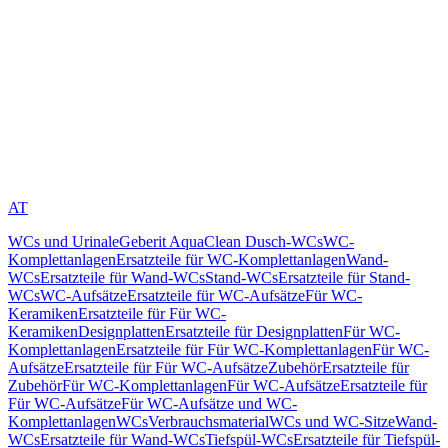
AT
WCs und Urinale
Geberit AquaClean Dusch-WCs
WC-
Komplettanlagen
Ersatzteile für WC-Komplettanlagen
Wand-
WCs
Ersatzteile für Wand-WCs
Stand-WCs
Ersatzteile für Stand-
WCs
WC-Aufsätze
Ersatzteile für WC-Aufsätze
Für WC-
Keramiken
Ersatzteile für Für WC-
Keramiken
Designplatten
Ersatzteile für Designplatten
Für WC-
Komplettanlagen
Ersatzteile für Für WC-Komplettanlagen
Für WC-
Aufsätze
Ersatzteile für Für WC-Aufsätze
Zubehör
Ersatzteile für
Zubehör
Für WC-Komplettanlagen
Für WC-Aufsätze
Ersatzteile für
Für WC-Aufsätze
Für WC-Aufsätze und WC-
Komplettanlagen
WCs
Verbrauchsmaterial
WCs und WC-Sitze
Wand-
WCs
Ersatzteile für Wand-WCs
Tiefspül-WCs
Ersatzteile für Tiefspül-