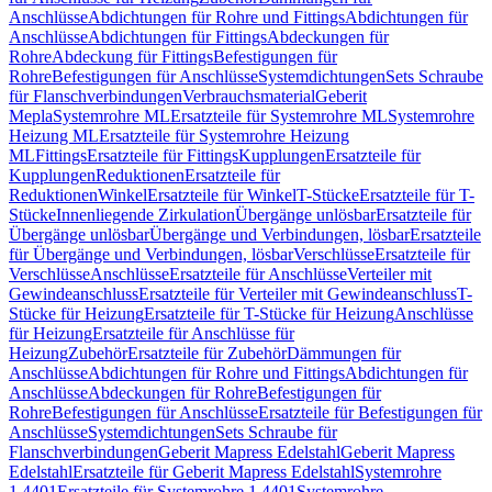
Anschlüsse
Abdichtungen für Rohre und Fittings
Abdichtungen für
Anschlüsse
Abdichtungen für Fittings
Abdeckungen für
Rohre
Abdeckung für Fittings
Befestigungen für
Rohre
Befestigungen für Anschlüsse
Systemdichtungen
Sets Schraube
für Flanschverbindungen
Verbrauchsmaterial
Geberit
Mepla
Systemrohre ML
Ersatzteile für Systemrohre ML
Systemrohre
Heizung ML
Ersatzteile für Systemrohre Heizung
ML
Fittings
Ersatzteile für Fittings
Kupplungen
Ersatzteile für
Kupplungen
Reduktionen
Ersatzteile für
Reduktionen
Winkel
Ersatzteile für Winkel
T-Stücke
Ersatzteile für T-
Stücke
Innenliegende Zirkulation
Übergänge unlösbar
Ersatzteile für
Übergänge unlösbar
Übergänge und Verbindungen, lösbar
Ersatzteile
für Übergänge und Verbindungen, lösbar
Verschlüsse
Ersatzteile für
Verschlüsse
Anschlüsse
Ersatzteile für Anschlüsse
Verteiler mit
Gewindeanschluss
Ersatzteile für Verteiler mit Gewindeanschluss
T-
Stücke für Heizung
Ersatzteile für T-Stücke für Heizung
Anschlüsse
für Heizung
Ersatzteile für Anschlüsse für
Heizung
Zubehör
Ersatzteile für Zubehör
Dämmungen für
Anschlüsse
Abdichtungen für Rohre und Fittings
Abdichtungen für
Anschlüsse
Abdeckungen für Rohre
Befestigungen für
Rohre
Befestigungen für Anschlüsse
Ersatzteile für Befestigungen für
Anschlüsse
Systemdichtungen
Sets Schraube für
Flanschverbindungen
Geberit Mapress Edelstahl
Geberit Mapress
Edelstahl
Ersatzteile für Geberit Mapress Edelstahl
Systemrohre
1.4401
Ersatzteile für Systemrohre 1.4401
Systemrohre