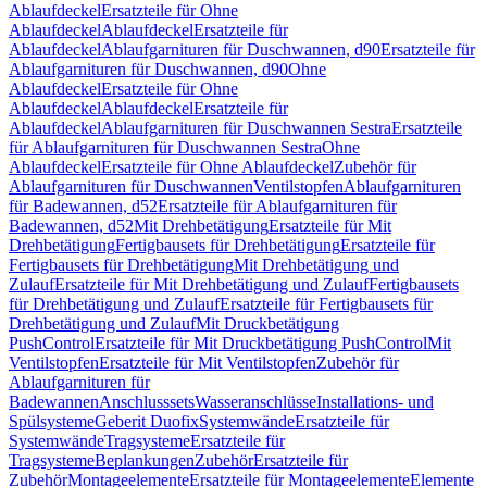
Ablaufdeckel
Ersatzteile für Ohne
Ablaufdeckel
Ablaufdeckel
Ersatzteile für
Ablaufdeckel
Ablaufgarnituren für Duschwannen, d90
Ersatzteile für
Ablaufgarnituren für Duschwannen, d90
Ohne
Ablaufdeckel
Ersatzteile für Ohne
Ablaufdeckel
Ablaufdeckel
Ersatzteile für
Ablaufdeckel
Ablaufgarnituren für Duschwannen Sestra
Ersatzteile
für Ablaufgarnituren für Duschwannen Sestra
Ohne
Ablaufdeckel
Ersatzteile für Ohne Ablaufdeckel
Zubehör für
Ablaufgarnituren für Duschwannen
Ventilstopfen
Ablaufgarnituren
für Badewannen, d52
Ersatzteile für Ablaufgarnituren für
Badewannen, d52
Mit Drehbetätigung
Ersatzteile für Mit
Drehbetätigung
Fertigbausets für Drehbetätigung
Ersatzteile für
Fertigbausets für Drehbetätigung
Mit Drehbetätigung und
Zulauf
Ersatzteile für Mit Drehbetätigung und Zulauf
Fertigbausets
für Drehbetätigung und Zulauf
Ersatzteile für Fertigbausets für
Drehbetätigung und Zulauf
Mit Druckbetätigung
PushControl
Ersatzteile für Mit Druckbetätigung PushControl
Mit
Ventilstopfen
Ersatzteile für Mit Ventilstopfen
Zubehör für
Ablaufgarnituren für
Badewannen
Anschlusssets
Wasseranschlüsse
Installations- und
Spülsysteme
Geberit Duofix
Systemwände
Ersatzteile für
Systemwände
Tragsysteme
Ersatzteile für
Tragsysteme
Beplankungen
Zubehör
Ersatzteile für
Zubehör
Montageelemente
Ersatzteile für Montageelemente
Elemente