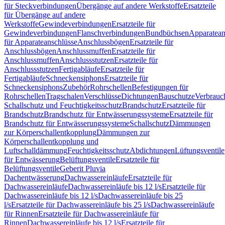
für Steckverbindungen
Übergänge auf andere Werkstoffe
Ersatzteile
für Übergänge auf andere
Werkstoffe
Gewindeverbindungen
Ersatzteile für
Gewindeverbindungen
Flanschverbindungen
Bundbüchsen
Apparatean
für Apparateanschlüsse
Anschlussbögen
Ersatzteile für
Anschlussbögen
Anschlussmuffen
Ersatzteile für
Anschlussmuffen
Anschlussstutzen
Ersatzteile für
Anschlussstutzen
Fertigabläufe
Ersatzteile für
Fertigabläufe
Schneckensiphons
Ersatzteile für
Schneckensiphons
Zubehör
Rohrschellen
Befestigungen für
Rohrschellen
Tragschalen
Verschlüsse
Dichtungen
Bauschutze
Verbrauc
Schallschutz und Feuchtigkeitsschutz
Brandschutz
Ersatzteile für
Brandschutz
Brandschutz für Entwässerungssysteme
Ersatzteile für
Brandschutz für Entwässerungssysteme
Schallschutz
Dämmungen
zur Körperschallentkopplung
Dämmungen zur
Körperschallentkopplung und
Luftschalldämmung
Feuchtigkeitsschutz
Abdichtungen
Lüftungsventile
für Entwässerung
Belüftungsventile
Ersatzteile für
Belüftungsventile
Geberit Pluvia
Dachentwässerung
Dachwassereinläufe
Ersatzteile für
Dachwassereinläufe
Dachwassereinläufe bis 12 l/s
Ersatzteile für
Dachwassereinläufe bis 12 l/s
Dachwassereinläufe bis 25
l/s
Ersatzteile für Dachwassereinläufe bis 25 l/s
Dachwassereinläufe
für Rinnen
Ersatzteile für Dachwassereinläufe für
Rinnen
Dachwassereinläufe bis 12 l/s
Ersatzteile für