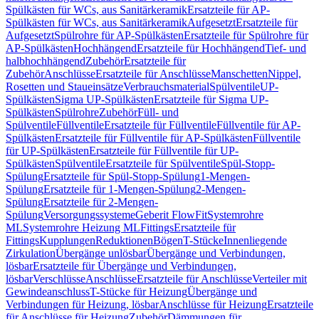
Spülkästen für WCs, aus Sanitärkeramik
Ersatzteile für AP-
Spülkästen für WCs, aus Sanitärkeramik
Aufgesetzt
Ersatzteile für
Aufgesetzt
Spülrohre für AP-Spülkästen
Ersatzteile für Spülrohre für
AP-Spülkästen
Hochhängend
Ersatzteile für Hochhängend
Tief- und
halbhochhängend
Zubehör
Ersatzteile für
Zubehör
Anschlüsse
Ersatzteile für Anschlüsse
Manschetten
Nippel,
Rosetten und Staueinsätze
Verbrauchsmaterial
Spülventile
UP-
Spülkästen
Sigma UP-Spülkästen
Ersatzteile für Sigma UP-
Spülkästen
Spülrohre
Zubehör
Füll- und
Spülventile
Füllventile
Ersatzteile für Füllventile
Füllventile für AP-
Spülkästen
Ersatzteile für Füllventile für AP-Spülkästen
Füllventile
für UP-Spülkästen
Ersatzteile für Füllventile für UP-
Spülkästen
Spülventile
Ersatzteile für Spülventile
Spül-Stopp-
Spülung
Ersatzteile für Spül-Stopp-Spülung
1-Mengen-
Spülung
Ersatzteile für 1-Mengen-Spülung
2-Mengen-
Spülung
Ersatzteile für 2-Mengen-
Spülung
Versorgungssysteme
Geberit FlowFit
Systemrohre
ML
Systemrohre Heizung ML
Fittings
Ersatzteile für
Fittings
Kupplungen
Reduktionen
Bögen
T-Stücke
Innenliegende
Zirkulation
Übergänge unlösbar
Übergänge und Verbindungen,
lösbar
Ersatzteile für Übergänge und Verbindungen,
lösbar
Verschlüsse
Anschlüsse
Ersatzteile für Anschlüsse
Verteiler mit
Gewindeanschluss
T-Stücke für Heizung
Übergänge und
Verbindungen für Heizung, lösbar
Anschlüsse für Heizung
Ersatzteile
für Anschlüsse für Heizung
Zubehör
Dämmungen für