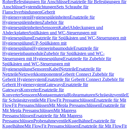
Rohre
Befestigungen für Anschlüsse
Ersatzteile für Befestigungen für
Anschlüsse
Systemdichtungen
Sets Schraube für
Flanschverbindungen
Geberit
Hygienesystem
Hygienespüleinheiten
Ersatzteile für
Hygienespüleinheiten
Zubehör für
Hygienespüleinheiten
Sensoren
Kabel
Abdeckungen und
Abdeckplatten
Spülkästen und WC-Steuerungen mit
Hygienespülung
Ersatzteile für Spülkästen und WC-Steuerungen mit
Hygienespülung
UP-Spülkästen mit
Hygienespülung
Hygieneeinbaumodule
Ersatzteile für
Hygieneeinbaumodule
Zubehör für Spülkästen und WC-
Steuerungen mit Hygienespülung
Ersatzteile für Zubehör für
Spülkästen und WC-Steuerungen mit
Hygienespülung
Sensoren
Kabel
Netzteile
Ersatzteile für
Netzteile
Netzwerkkomponenten
Geberit Connect Zubehör für
Geberit Hygienesystem
Ersatzteile für Geberit Connect Zubehör für
Geberit Hygienesystem
Gateways
Ersatzteile für
Gateways
Konverter
Ersatzteile für
Konverter
Sensoren
Montagematerial
Rohrarmaturen
Schrägsitzventile
E
für Schrägsitzventile
Mit FlowFit Pressanschlüssen
Ersatzteile für Mit
FlowFit Pressanschlüssen
Mit Mepla Pressanschlüssen
Ersatzteile für
Mit Mepla Pressanschlüssen
Mit Mapress
Pressanschlüssen
Ersatzteile für Mit Mapress
Pressanschlüssen
Probenahmeventile
Kugelhähne
Ersatzteile für
Kugelhähne
Mit FlowFit Pressanschlüssen
Ersatzteile für Mit FlowFit