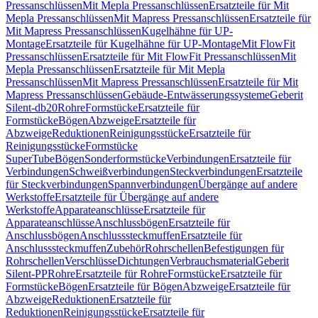
Pressanschlüssen
Mit Mepla Pressanschlüssen
Ersatzteile für Mit
Mepla Pressanschlüssen
Mit Mapress Pressanschlüssen
Ersatzteile für
Mit Mapress Pressanschlüssen
Kugelhähne für UP-
Montage
Ersatzteile für Kugelhähne für UP-Montage
Mit FlowFit
Pressanschlüssen
Ersatzteile für Mit FlowFit Pressanschlüssen
Mit
Mepla Pressanschlüssen
Ersatzteile für Mit Mepla
Pressanschlüssen
Mit Mapress Pressanschlüssen
Ersatzteile für Mit
Mapress Pressanschlüssen
Gebäude-Entwässerungssysteme
Geberit
Silent-db20
Rohre
Formstücke
Ersatzteile für
Formstücke
Bögen
Abzweige
Ersatzteile für
Abzweige
Reduktionen
Reinigungsstücke
Ersatzteile für
Reinigungsstücke
Formstücke
SuperTube
Bögen
Sonderformstücke
Verbindungen
Ersatzteile für
Verbindungen
Schweißverbindungen
Steckverbindungen
Ersatzteile
für Steckverbindungen
Spannverbindungen
Übergänge auf andere
Werkstoffe
Ersatzteile für Übergänge auf andere
Werkstoffe
Apparateanschlüsse
Ersatzteile für
Apparateanschlüsse
Anschlussbögen
Ersatzteile für
Anschlussbögen
Anschlusssteckmuffen
Ersatzteile für
Anschlusssteckmuffen
Zubehör
Rohrschellen
Befestigungen für
Rohrschellen
Verschlüsse
Dichtungen
Verbrauchsmaterial
Geberit
Silent-PP
Rohre
Ersatzteile für Rohre
Formstücke
Ersatzteile für
Formstücke
Bögen
Ersatzteile für Bögen
Abzweige
Ersatzteile für
Abzweige
Reduktionen
Ersatzteile für
Reduktionen
Reinigungsstücke
Ersatzteile für