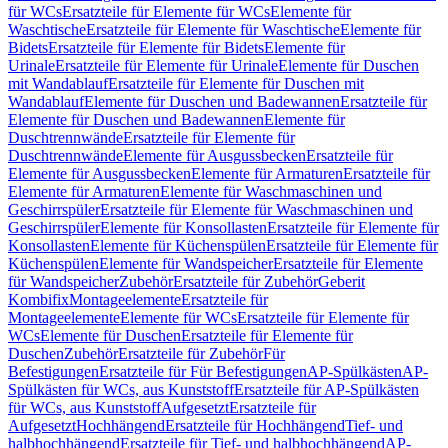
für WCs
Ersatzteile für Elemente für WCs
Elemente für
Waschtische
Ersatzteile für Elemente für Waschtische
Elemente für
Bidets
Ersatzteile für Elemente für Bidets
Elemente für
Urinale
Ersatzteile für Elemente für Urinale
Elemente für Duschen
mit Wandablauf
Ersatzteile für Elemente für Duschen mit
Wandablauf
Elemente für Duschen und Badewannen
Ersatzteile für
Elemente für Duschen und Badewannen
Elemente für
Duschtrennwände
Ersatzteile für Elemente für
Duschtrennwände
Elemente für Ausgussbecken
Ersatzteile für
Elemente für Ausgussbecken
Elemente für Armaturen
Ersatzteile für
Elemente für Armaturen
Elemente für Waschmaschinen und
Geschirrspüler
Ersatzteile für Elemente für Waschmaschinen und
Geschirrspüler
Elemente für Konsollasten
Ersatzteile für Elemente für
Konsollasten
Elemente für Küchenspülen
Ersatzteile für Elemente für
Küchenspülen
Elemente für Wandspeicher
Ersatzteile für Elemente
für Wandspeicher
Zubehör
Ersatzteile für Zubehör
Geberit
Kombifix
Montageelemente
Ersatzteile für
Montageelemente
Elemente für WCs
Ersatzteile für Elemente für
WCs
Elemente für Duschen
Ersatzteile für Elemente für
Duschen
Zubehör
Ersatzteile für Zubehör
Für
Befestigungen
Ersatzteile für Für Befestigungen
AP-Spülkästen
AP-
Spülkästen für WCs, aus Kunststoff
Ersatzteile für AP-Spülkästen
für WCs, aus Kunststoff
Aufgesetzt
Ersatzteile für
Aufgesetzt
Hochhängend
Ersatzteile für Hochhängend
Tief- und
halbhochhängend
Ersatzteile für Tief- und halbhochhängend
AP-