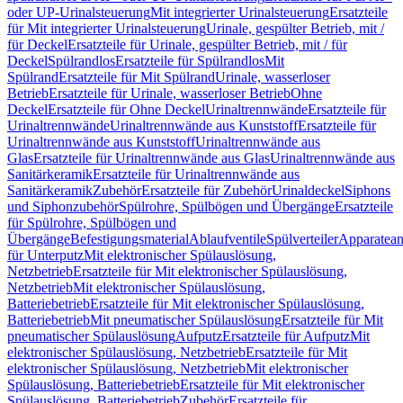
oder UP-Urinalsteuerung
Mit integrierter Urinalsteuerung
Ersatzteile
für Mit integrierter Urinalsteuerung
Urinale, gespülter Betrieb, mit /
für Deckel
Ersatzteile für Urinale, gespülter Betrieb, mit / für
Deckel
Spülrandlos
Ersatzteile für Spülrandlos
Mit
Spülrand
Ersatzteile für Mit Spülrand
Urinale, wasserloser
Betrieb
Ersatzteile für Urinale, wasserloser Betrieb
Ohne
Deckel
Ersatzteile für Ohne Deckel
Urinaltrennwände
Ersatzteile für
Urinaltrennwände
Urinaltrennwände aus Kunststoff
Ersatzteile für
Urinaltrennwände aus Kunststoff
Urinaltrennwände aus
Glas
Ersatzteile für Urinaltrennwände aus Glas
Urinaltrennwände aus
Sanitärkeramik
Ersatzteile für Urinaltrennwände aus
Sanitärkeramik
Zubehör
Ersatzteile für Zubehör
Urinaldeckel
Siphons
und Siphonzubehör
Spülrohre, Spülbögen und Übergänge
Ersatzteile
für Spülrohre, Spülbögen und
Übergänge
Befestigungsmaterial
Ablaufventile
Spülverteiler
Apparatean
für Unterputz
Mit elektronischer Spülauslösung,
Netzbetrieb
Ersatzteile für Mit elektronischer Spülauslösung,
Netzbetrieb
Mit elektronischer Spülauslösung,
Batteriebetrieb
Ersatzteile für Mit elektronischer Spülauslösung,
Batteriebetrieb
Mit pneumatischer Spülauslösung
Ersatzteile für Mit
pneumatischer Spülauslösung
Aufputz
Ersatzteile für Aufputz
Mit
elektronischer Spülauslösung, Netzbetrieb
Ersatzteile für Mit
elektronischer Spülauslösung, Netzbetrieb
Mit elektronischer
Spülauslösung, Batteriebetrieb
Ersatzteile für Mit elektronischer
Spülauslösung, Batteriebetrieb
Zubehör
Ersatzteile für