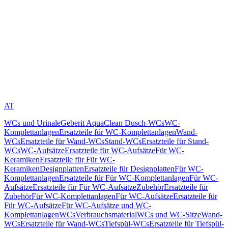
AT
WCs und Urinale
Geberit AquaClean Dusch-WCs
WC-
Komplettanlagen
Ersatzteile für WC-Komplettanlagen
Wand-
WCs
Ersatzteile für Wand-WCs
Stand-WCs
Ersatzteile für Stand-
WCs
WC-Aufsätze
Ersatzteile für WC-Aufsätze
Für WC-
Keramiken
Ersatzteile für Für WC-
Keramiken
Designplatten
Ersatzteile für Designplatten
Für WC-
Komplettanlagen
Ersatzteile für Für WC-Komplettanlagen
Für WC-
Aufsätze
Ersatzteile für Für WC-Aufsätze
Zubehör
Ersatzteile für
Zubehör
Für WC-Komplettanlagen
Für WC-Aufsätze
Ersatzteile für
Für WC-Aufsätze
Für WC-Aufsätze und WC-
Komplettanlagen
WCs
Verbrauchsmaterial
WCs und WC-Sitze
Wand-
WCs
Ersatzteile für Wand-WCs
Tiefspül-WCs
Ersatzteile für Tiefspül-