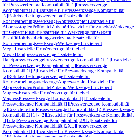
für Presswerkzeuge Kompatibilität [1]
Presswerkzeuge
Kompatibilität [2]
Ersatzteile für Presswerkzeuge Kompatibilität
[2]
Rohrbearbeitungswerkzeuge
Ersatzteile für
Rohrbearbeitungswerkzeuge
Abpressstopfen
Ersatzteile für
Abpressstopfen
Prüfmittel
Zubehör
Ersatzteile für Zubehör
Werkzeuge
für Geberit PushFit
Ersatzteile für Werkzeuge für Geberit
PushFit
Rohrbearbeitungswerkzeuge
Ersatzteile für
Rohrbearbeitungswerkzeuge
Werkzeuge für Geberit
Mepla
Ersatzteile für Werkzeuge für Geberit
Mepla
Handpresswerkzeuge
Ersatzteile für
Handpresswerkzeuge
Presswerkzeuge Kompatibilität [1]
Ersatzteile
für Presswerkzeuge Kompatibilität [1]
Presswerkzeuge
Kompatibilität [2]
Ersatzteile für Presswerkzeuge Kompatibilität
[2]
Rohrbearbeitungswerkzeuge
Ersatzteile für
Rohrbearbeitungswerkzeuge
Abpressstopfen
Ersatzteile für
Abpressstopfen
Prüfmittel
Zubehör
Werkzeuge für Geberit
Mapress
Ersatzteile für Werkzeuge für Geberit
Mapress
Presswerkzeuge Kompatibilität [1]
Ersatzteile für
Presswerkzeuge Kompatibilität [1]
Presswerkzeuge Kompatibilität
[2]
Ersatzteile für Presswerkzeuge Kompatibilität [2]
Presswerkzeuge
Kompatibilität [1] / [2]
Ersatzteile für Presswerkzeuge Kompatibilität
[1] / [2]
Presswerkzeuge Kompatibilität [2XL]
Ersatzteile für
Presswerkzeuge Kompatibilität [2XL]
Presswerkzeuge
Kompatibilität [4]
Ersatzteile für Presswerkzeuge Kompatibilität
[4]
Rohrbearbeitungswerkzeuge
Ersatzteile für