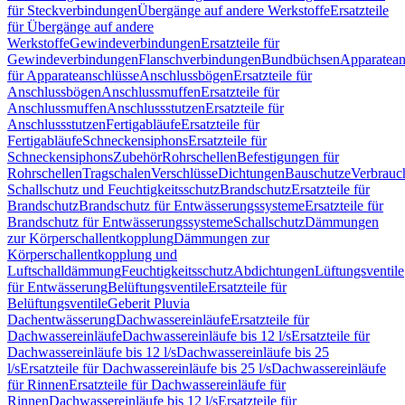
für Steckverbindungen
Übergänge auf andere Werkstoffe
Ersatzteile
für Übergänge auf andere
Werkstoffe
Gewindeverbindungen
Ersatzteile für
Gewindeverbindungen
Flanschverbindungen
Bundbüchsen
Apparatean
für Apparateanschlüsse
Anschlussbögen
Ersatzteile für
Anschlussbögen
Anschlussmuffen
Ersatzteile für
Anschlussmuffen
Anschlussstutzen
Ersatzteile für
Anschlussstutzen
Fertigabläufe
Ersatzteile für
Fertigabläufe
Schneckensiphons
Ersatzteile für
Schneckensiphons
Zubehör
Rohrschellen
Befestigungen für
Rohrschellen
Tragschalen
Verschlüsse
Dichtungen
Bauschutze
Verbrauc
Schallschutz und Feuchtigkeitsschutz
Brandschutz
Ersatzteile für
Brandschutz
Brandschutz für Entwässerungssysteme
Ersatzteile für
Brandschutz für Entwässerungssysteme
Schallschutz
Dämmungen
zur Körperschallentkopplung
Dämmungen zur
Körperschallentkopplung und
Luftschalldämmung
Feuchtigkeitsschutz
Abdichtungen
Lüftungsventile
für Entwässerung
Belüftungsventile
Ersatzteile für
Belüftungsventile
Geberit Pluvia
Dachentwässerung
Dachwassereinläufe
Ersatzteile für
Dachwassereinläufe
Dachwassereinläufe bis 12 l/s
Ersatzteile für
Dachwassereinläufe bis 12 l/s
Dachwassereinläufe bis 25
l/s
Ersatzteile für Dachwassereinläufe bis 25 l/s
Dachwassereinläufe
für Rinnen
Ersatzteile für Dachwassereinläufe für
Rinnen
Dachwassereinläufe bis 12 l/s
Ersatzteile für