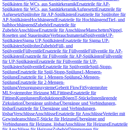
Spülkästen für WCs, aus Sanitärkeramik
Ersatzteile für AP-
Spülkästen für WCs, aus Sanitärkeramik
Aufgesetzt
Ersatzteile für
Aufgesetzt
Spülrohre für AP-Spülkästen
Ersatzteile für Spülrohre für
AP-Spülkästen
Hochhängend
Ersatzteile für Hochhängend
Tief- und
halbhochhängend
Zubehör
Ersatzteile für
Zubehör
Anschlüsse
Ersatzteile für Anschlüsse
Manschetten
Nippel,
Rosetten und Staueinsätze
Verbrauchsmaterial
Spülventile
UP-
Spülkästen
Sigma UP-Spülkästen
Ersatzteile für Sigma UP-
Spülkästen
Spülrohre
Zubehör
Füll- und
Spülventile
Füllventile
Ersatzteile für Füllventile
Füllventile für AP-
Spülkästen
Ersatzteile für Füllventile für AP-Spülkästen
Füllventile
für UP-Spülkästen
Ersatzteile für Füllventile für UP-
Spülkästen
Spülventile
Ersatzteile für Spülventile
Spül-Stopp-
Spülung
Ersatzteile für Spül-Stopp-Spülung
1-Mengen-
Spülung
Ersatzteile für 1-Mengen-Spülung
2-Mengen-
Spülung
Ersatzteile für 2-Mengen-
Spülung
Versorgungssysteme
Geberit FlowFit
Systemrohre
ML
Systemrohre Heizung ML
Fittings
Ersatzteile für
Fittings
Kupplungen
Reduktionen
Bögen
T-Stücke
Innenliegende
Zirkulation
Übergänge unlösbar
Übergänge und Verbindungen,
lösbar
Ersatzteile für Übergänge und Verbindungen,
lösbar
Verschlüsse
Anschlüsse
Ersatzteile für Anschlüsse
Verteiler mit
Gewindeanschluss
T-Stücke für Heizung
Übergänge und
Verbindungen für Heizung, lösbar
Anschlüsse für Heizung
Ersatzteile
für Anschlüsse für Heizung
Zubehör
Dämmungen für