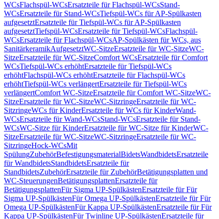
WCs
Flachspül-WCs
Ersatzteile für Flachspül-WCs
Stand-
WCs
Ersatzteile für Stand-WCs
Tiefspül-WCs für AP-Spülkasten
aufgesetzt
Ersatzteile für Tiefspül-WCs für AP-Spülkasten
aufgesetzt
Tiefspül-WCs
Ersatzteile für Tiefspül-WCs
Flachspül-
WCs
Ersatzteile für Flachspül-WCs
AP-Spülkästen für WCs, aus
Sanitärkeramik
Aufgesetzt
WC-Sitze
Ersatzteile für WC-Sitze
WC-
Sitze
Ersatzteile für WC-Sitze
Comfort WCs
Ersatzteile für Comfort
WCs
Tiefspül-WCs erhöht
Ersatzteile für Tiefspül-WCs
erhöht
Flachspül-WCs erhöht
Ersatzteile für Flachspül-WCs
erhöht
Tiefspül-WCs verlängert
Ersatzteile für Tiefspül-WCs
verlängert
Comfort WC-Sitze
Ersatzteile für Comfort WC-Sitze
WC-
Sitze
Ersatzteile für WC-Sitze
WC-Sitzringe
Ersatzteile für WC-
Sitzringe
WCs für Kinder
Ersatzteile für WCs für Kinder
Wand-
WCs
Ersatzteile für Wand-WCs
Stand-WCs
Ersatzteile für Stand-
WCs
WC-Sitze für Kinder
Ersatzteile für WC-Sitze für Kinder
WC-
Sitze
Ersatzteile für WC-Sitze
WC-Sitzringe
Ersatzteile für WC-
Sitzringe
Hock-WCs
Mit
Spülung
Zubehör
Befestigungsmaterial
Bidets
Wandbidets
Ersatzteile
für Wandbidets
Standbidets
Ersatzteile für
Standbidets
Zubehör
Ersatzteile für Zubehör
Betätigungsplatten und
WC-Steuerungen
Betätigungsplatten
Ersatzteile für
Betätigungsplatten
Für Sigma UP-Spülkästen
Ersatzteile für Für
Sigma UP-Spülkästen
Für Omega UP-Spülkästen
Ersatzteile für Für
Omega UP-Spülkästen
Für Kappa UP-Spülkästen
Ersatzteile für Für
Kappa UP-Spülkästen
Für Twinline UP-Spülkästen
Ersatzteile für