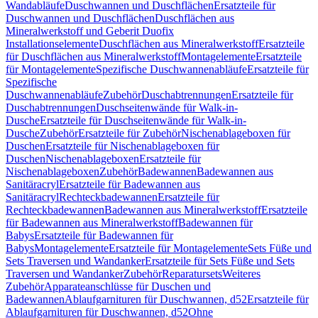
Wandabläufe
Duschwannen und Duschflächen
Ersatzteile für
Duschwannen und Duschflächen
Duschflächen aus
Mineralwerkstoff und Geberit Duofix
Installationselemente
Duschflächen aus Mineralwerkstoff
Ersatzteile
für Duschflächen aus Mineralwerkstoff
Montagelemente
Ersatzteile
für Montagelemente
Spezifische Duschwannenabläufe
Ersatzteile für
Spezifische
Duschwannenabläufe
Zubehör
Duschabtrennungen
Ersatzteile für
Duschabtrennungen
Duschseitenwände für Walk-in-
Dusche
Ersatzteile für Duschseitenwände für Walk-in-
Dusche
Zubehör
Ersatzteile für Zubehör
Nischenablageboxen für
Duschen
Ersatzteile für Nischenablageboxen für
Duschen
Nischenablageboxen
Ersatzteile für
Nischenablageboxen
Zubehör
Badewannen
Badewannen aus
Sanitäracryl
Ersatzteile für Badewannen aus
Sanitäracryl
Rechteckbadewannen
Ersatzteile für
Rechteckbadewannen
Badewannen aus Mineralwerkstoff
Ersatzteile
für Badewannen aus Mineralwerkstoff
Badewannen für
Babys
Ersatzteile für Badewannen für
Babys
Montagelemente
Ersatzteile für Montagelemente
Sets Füße und
Sets Traversen und Wandanker
Ersatzteile für Sets Füße und Sets
Traversen und Wandanker
Zubehör
Reparatursets
Weiteres
Zubehör
Apparateanschlüsse für Duschen und
Badewannen
Ablaufgarnituren für Duschwannen, d52
Ersatzteile für
Ablaufgarnituren für Duschwannen, d52
Ohne