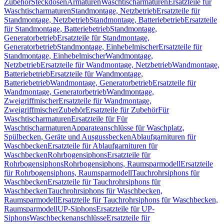
Zubehör
Steckdosen
Armaturen
Waschtischarmaturen
Ersatzteile für
Waschtischarmaturen
Standmontage, Netzbetrieb
Ersatzteile für
Standmontage, Netzbetrieb
Standmontage, Batteriebetrieb
Ersatzteile
für Standmontage, Batteriebetrieb
Standmontage,
Generatorbetrieb
Ersatzteile für Standmontage,
Generatorbetrieb
Standmontage, Einhebelmischer
Ersatzteile für
Standmontage, Einhebelmischer
Wandmontage,
Netzbetrieb
Ersatzteile für Wandmontage, Netzbetrieb
Wandmontage,
Batteriebetrieb
Ersatzteile für Wandmontage,
Batteriebetrieb
Wandmontage, Generatorbetrieb
Ersatzteile für
Wandmontage, Generatorbetrieb
Wandmontage,
Zweigriffmischer
Ersatzteile für Wandmontage,
Zweigriffmischer
Zubehör
Ersatzteile für Zubehör
Für
Waschtischarmaturen
Ersatzteile für Für
Waschtischarmaturen
Apparateanschlüsse für Waschplatz,
Spülbecken, Geräte und Ausgussbecken
Ablaufgarnituren für
Waschbecken
Ersatzteile für Ablaufgarnituren für
Waschbecken
Rohrbogensiphons
Ersatzteile für
Rohrbogensiphons
Rohrbogensiphons, Raumsparmodell
Ersatzteile
für Rohrbogensiphons, Raumsparmodell
Tauchrohrsiphons für
Waschbecken
Ersatzteile für Tauchrohrsiphons für
Waschbecken
Tauchrohrsiphons für Waschbecken,
Raumsparmodell
Ersatzteile für Tauchrohrsiphons für Waschbecken,
Raumsparmodell
UP-Siphons
Ersatzteile für UP-
Siphons
Waschbeckenanschlüsse
Ersatzteile für