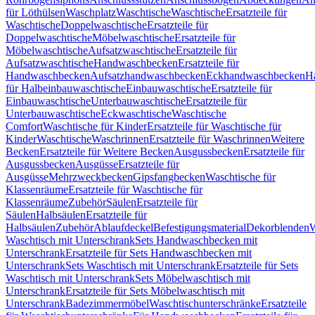
für Löthülsen
Waschplatz
Waschtische
Waschtische
Ersatzteile für
Waschtische
Doppelwaschtische
Ersatzteile für
Doppelwaschtische
Möbelwaschtische
Ersatzteile für
Möbelwaschtische
Aufsatzwaschtische
Ersatzteile für
Aufsatzwaschtische
Handwaschbecken
Ersatzteile für
Handwaschbecken
Aufsatzhandwaschbecken
Eckhandwaschbecken
H
für Halbeinbauwaschtische
Einbauwaschtische
Ersatzteile für
Einbauwaschtische
Unterbauwaschtische
Ersatzteile für
Unterbauwaschtische
Eckwaschtische
Waschtische
Comfort
Waschtische für Kinder
Ersatzteile für Waschtische für
Kinder
Waschtische
Waschrinnen
Ersatzteile für Waschrinnen
Weitere
Becken
Ersatzteile für Weitere Becken
Ausgussbecken
Ersatzteile für
Ausgussbecken
Ausgüsse
Ersatzteile für
Ausgüsse
Mehrzweckbecken
Gipsfangbecken
Waschtische für
Klassenräume
Ersatzteile für Waschtische für
Klassenräume
Zubehör
Säulen
Ersatzteile für
Säulen
Halbsäulen
Ersatzteile für
Halbsäulen
Zubehör
Ablaufdeckel
Befestigungsmaterial
Dekorblenden
W
Waschtisch mit Unterschrank
Sets Handwaschbecken mit
Unterschrank
Ersatzteile für Sets Handwaschbecken mit
Unterschrank
Sets Waschtisch mit Unterschrank
Ersatzteile für Sets
Waschtisch mit Unterschrank
Sets Möbelwaschtisch mit
Unterschrank
Ersatzteile für Sets Möbelwaschtisch mit
Unterschrank
Badezimmermöbel
Waschtischunterschränke
Ersatzteile