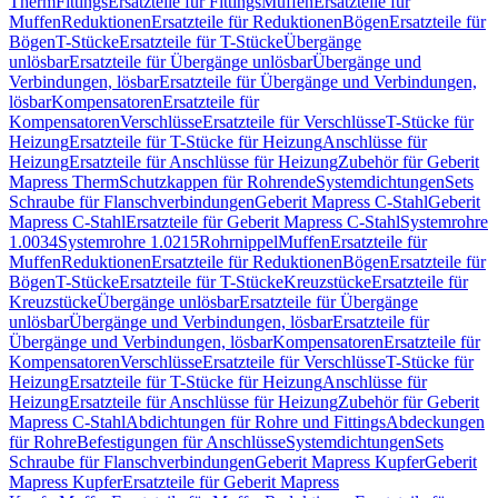
Therm
Fittings
Ersatzteile für Fittings
Muffen
Ersatzteile für
Muffen
Reduktionen
Ersatzteile für Reduktionen
Bögen
Ersatzteile für
Bögen
T-Stücke
Ersatzteile für T-Stücke
Übergänge
unlösbar
Ersatzteile für Übergänge unlösbar
Übergänge und
Verbindungen, lösbar
Ersatzteile für Übergänge und Verbindungen,
lösbar
Kompensatoren
Ersatzteile für
Kompensatoren
Verschlüsse
Ersatzteile für Verschlüsse
T-Stücke für
Heizung
Ersatzteile für T-Stücke für Heizung
Anschlüsse für
Heizung
Ersatzteile für Anschlüsse für Heizung
Zubehör für Geberit
Mapress Therm
Schutzkappen für Rohrende
Systemdichtungen
Sets
Schraube für Flanschverbindungen
Geberit Mapress C-Stahl
Geberit
Mapress C-Stahl
Ersatzteile für Geberit Mapress C-Stahl
Systemrohre
1.0034
Systemrohre 1.0215
Rohrnippel
Muffen
Ersatzteile für
Muffen
Reduktionen
Ersatzteile für Reduktionen
Bögen
Ersatzteile für
Bögen
T-Stücke
Ersatzteile für T-Stücke
Kreuzstücke
Ersatzteile für
Kreuzstücke
Übergänge unlösbar
Ersatzteile für Übergänge
unlösbar
Übergänge und Verbindungen, lösbar
Ersatzteile für
Übergänge und Verbindungen, lösbar
Kompensatoren
Ersatzteile für
Kompensatoren
Verschlüsse
Ersatzteile für Verschlüsse
T-Stücke für
Heizung
Ersatzteile für T-Stücke für Heizung
Anschlüsse für
Heizung
Ersatzteile für Anschlüsse für Heizung
Zubehör für Geberit
Mapress C-Stahl
Abdichtungen für Rohre und Fittings
Abdeckungen
für Rohre
Befestigungen für Anschlüsse
Systemdichtungen
Sets
Schraube für Flanschverbindungen
Geberit Mapress Kupfer
Geberit
Mapress Kupfer
Ersatzteile für Geberit Mapress