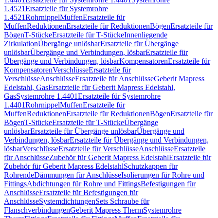
1.4521
Ersatzteile für Systemrohre
1.4521
Rohrnippel
Muffen
Ersatzteile für
Muffen
Reduktionen
Ersatzteile für Reduktionen
Bögen
Ersatzteile für
Bögen
T-Stücke
Ersatzteile für T-Stücke
Innenliegende
Zirkulation
Übergänge unlösbar
Ersatzteile für Übergänge
unlösbar
Übergänge und Verbindungen, lösbar
Ersatzteile für
Übergänge und Verbindungen, lösbar
Kompensatoren
Ersatzteile für
Kompensatoren
Verschlüsse
Ersatzteile für
Verschlüsse
Anschlüsse
Ersatzteile für Anschlüsse
Geberit Mapress
Edelstahl, Gas
Ersatzteile für Geberit Mapress Edelstahl,
Gas
Systemrohre 1.4401
Ersatzteile für Systemrohre
1.4401
Rohrnippel
Muffen
Ersatzteile für
Muffen
Reduktionen
Ersatzteile für Reduktionen
Bögen
Ersatzteile für
Bögen
T-Stücke
Ersatzteile für T-Stücke
Übergänge
unlösbar
Ersatzteile für Übergänge unlösbar
Übergänge und
Verbindungen, lösbar
Ersatzteile für Übergänge und Verbindungen,
lösbar
Verschlüsse
Ersatzteile für Verschlüsse
Anschlüsse
Ersatzteile
für Anschlüsse
Zubehör für Geberit Mapress Edelstahl
Ersatzteile für
Zubehör für Geberit Mapress Edelstahl
Schutzkappen für
Rohrende
Dämmungen für Anschlüsse
Isolierungen für Rohre und
Fittings
Abdichtungen für Rohre und Fittings
Befestigungen für
Anschlüsse
Ersatzteile für Befestigungen für
Anschlüsse
Systemdichtungen
Sets Schraube für
Flanschverbindungen
Geberit Mapress Therm
Systemrohre