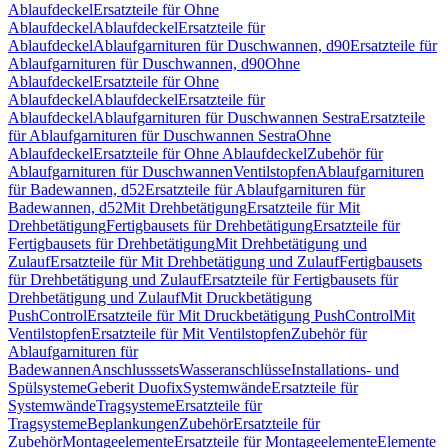
Ablaufdeckel
Ersatzteile für Ohne
Ablaufdeckel
Ablaufdeckel
Ersatzteile für
Ablaufdeckel
Ablaufgarnituren für Duschwannen, d90
Ersatzteile für
Ablaufgarnituren für Duschwannen, d90
Ohne
Ablaufdeckel
Ersatzteile für Ohne
Ablaufdeckel
Ablaufdeckel
Ersatzteile für
Ablaufdeckel
Ablaufgarnituren für Duschwannen Sestra
Ersatzteile
für Ablaufgarnituren für Duschwannen Sestra
Ohne
Ablaufdeckel
Ersatzteile für Ohne Ablaufdeckel
Zubehör für
Ablaufgarnituren für Duschwannen
Ventilstopfen
Ablaufgarnituren
für Badewannen, d52
Ersatzteile für Ablaufgarnituren für
Badewannen, d52
Mit Drehbetätigung
Ersatzteile für Mit
Drehbetätigung
Fertigbausets für Drehbetätigung
Ersatzteile für
Fertigbausets für Drehbetätigung
Mit Drehbetätigung und
Zulauf
Ersatzteile für Mit Drehbetätigung und Zulauf
Fertigbausets
für Drehbetätigung und Zulauf
Ersatzteile für Fertigbausets für
Drehbetätigung und Zulauf
Mit Druckbetätigung
PushControl
Ersatzteile für Mit Druckbetätigung PushControl
Mit
Ventilstopfen
Ersatzteile für Mit Ventilstopfen
Zubehör für
Ablaufgarnituren für
Badewannen
Anschlusssets
Wasseranschlüsse
Installations- und
Spülsysteme
Geberit Duofix
Systemwände
Ersatzteile für
Systemwände
Tragsysteme
Ersatzteile für
Tragsysteme
Beplankungen
Zubehör
Ersatzteile für
Zubehör
Montageelemente
Ersatzteile für Montageelemente
Elemente