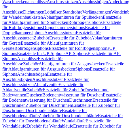
Waschbeckenanschlüsse
Anschlussstutzen
Anschlussbögen
Abdeckung
für
Anschlüsse
Dichtungen
Löthülsen
Standrohre
Verlängerungen
Wandeinb
für Wandeinbaukästen
Ablaufgarnituren für Spülbecken
Ersatzteile
für Ablaufgarnituren für Spülbecken
Rohrbogensiphons
Ersatzteile
für Rohrbogensiphons
Doppelkammersiphons
Ersatzteile für
Doppelkammersiphons
Anschlussstutzen
Ersatzteile für
Anschlussstutzen
Zubehör
Ersatzteile für Zubehör
Ablaufgarnituren
für Geräte
Ersatzteile für Ablaufgarnituren für
Geräte
Rohrbogensiphons
Ersatzteile für Rohrbogensiphons
UP-
Siphons
Ersatzteile für UP-Siphons
AP-Siphons
Ersatzteile für AP-
Siphons
Anschlüsse
Ersatzteile für
Anschlüsse
Zubehör
Ablaufgarnituren für Ausgussbecken
Ersatzteile
für Ablaufgarnituren für Ausgussbecken
Siphons
Ersatzteile für
Siphons
Anschlussbögen
Ersatzteile für
Anschlussbögen
Anschlussstutzen
Ersatzteile für
Anschlussstutzen
Ablaufventile
Ersatzteile für
Ablaufventile
Zubehör
Ersatzteile für Zubehör
Duschen und
Badewannen
Duschen
Bodenentwässerung für Duschen
Ersatzteile
für Bodenentwässerung für Duschen
Duschrinnen
Ersatzteile für
Duschrinnen
Zubehör für Duschrinnen
Ersatzteile für Zubehör für
Duschrinnen
Duschbodenabläufe
Ersatzteile für
Duschbodenabläufe
Zubehör für Duschbodenabläufe
Ersatzteile für
Zubehör für Duschbodenabläufe
Wandabläufe
Ersatzteile für
Wandabläufe
Zubehör für Wandabläufe
Ersatzteile für Zubehör für