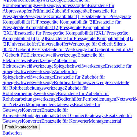
Rohrbearbeitungswerkzeuge
Abpressstopfen
Ersatzteile für
Abpressstopfen
Prüfmittel
Zubehör
Pressgeräte
Ersatzteile für
Pressgeräte
Pressgeräte Kompatibilität [1]
Ersatzteile für Pressgeräte
Kompatibilität [1]
Pressgeräte Kompatibilität [2]
Ersatzteile für
Pressgeräte Kompatibilität [2]
Pressgeräte Kompatibilität
[2XL]
Ersatzteile für Pressgeräte Kompatibilität [2XL]
Pressgeräte
Kompatibilität [4] / [2]
Ersatzteile für Pressgeräte Kompatibilität [4] /
[2]
Universalkoffer
Universalkoffer
Werkzeuge für Geberit Silent-
db20 / Geberit PE
Ersatzteile für Werkzeuge für Geberit Silent-db20
/ Geberit PE
Elektroschweißwerkzeuge
Ersatzteile für
Elektroschweißwerkzeuge
Zubehör für
Elektroschweißwerkzeuge
Spiegelschweißwerkzeuge
Ersatzteile für
Spiegelschweißwerkzeuge
Zubehör für
Spiegelschweißwerkzeuge
Ersatzteile für Zubehör für
Spiegelschweißwerkzeuge
Rohrbearbeitungswerkzeuge
Ersatzteile
für Rohrbearbeitungswerkzeuge
Zubehör für
Rohrbearbeitungswerkzeuge
Ersatzteile für Zubehör für
Rohrbearbeitungswerkzeuge
Bedienhilfen
Fernbedienungen
Netzwerk
für Netzwerkkomponenten
Gateways
Ersatzteile für
Gateways
Konverter
Ersatzteile für
Konverter
Montagematerial
Geberit Connect
Gateways
Ersatzteile für
Gateways
Konverter
Ersatzteile für Konverter
Montagematerial
Produktkategorien
Badserien