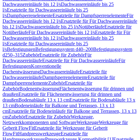
Dachwassereinläufe bis 12 l/s
Dachwassereinläufe bis 25
l/s
Ersatzteile für Dachwassereinläufe bis 25
l/s
Dampfsperrenelemente
Ersatzteile für Dampfsperrenelemente
Für
Dachwassereinläufe bis 12 l/s
Ersatzteile für Für Dachwassereinläufe
bis 12 l/s
Dachwassereinläufe bis 25 l/s
Notüberläufe
Ersatzteile für
Notüberläufe
Für Dachwassereinläufe bis 12 l/s
Ersatzteile für Für
Dachwassereinläufe bis 12 l/s
Dachwassereinläufe bis 25
l/s
Ersatzteile für Dachwassereinläufe bis 25
l/s
Befestigungen
Befestigungssystem d40–200
Befestigungssystem
d250–315
Zubehör
Ersatzteile für Zubehör
Für
Dachwassereinläufe
Ersatzteile für Für Dachwassereinläufe
Für
Befestigungen
Konventionelle
Dachentwässerung
Dachwassereinläufe
Ersatzteile für
Dachwassereinläufe
Dampfsperrenelemente
Ersatzteile für
Dampfsperrenelemente
Zubehör
Ersatzteile für
Zubehör
Bodenentwässerung
Flächenentwässerung für drinnen und
draußen
Ersatzteile für Flächenentwässerung für drinnen und
draußen
Bodenabläufe 13 x 13 cm
Ersatzteile für Bodenabläufe 13 x
13 cm
Bodeneinläufe für Balkone und Terrassen, 13 x 13
cm
Ersatzteile für Bodeneinläufe für Balkone und Terrassen, 13 x 13
cm
Zubehör
Ersatzteile für Zubehör
Werkzeuge,
Netzwerkkomponenten und Software
Werkzeuge
Werkzeuge für
Geberit FlowFit
Ersatzteile für Werkzeuge für Geberit
FlowFit
Handpresswerkzeuge
Ersatzteile für
Handpresswerkzeuge
Presswerkzeuge Kompatibilität [1]
Ersatzteile