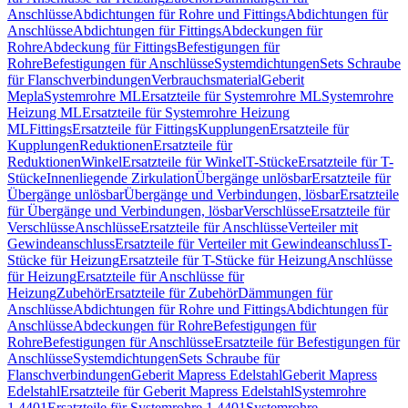
Anschlüsse
Abdichtungen für Rohre und Fittings
Abdichtungen für
Anschlüsse
Abdichtungen für Fittings
Abdeckungen für
Rohre
Abdeckung für Fittings
Befestigungen für
Rohre
Befestigungen für Anschlüsse
Systemdichtungen
Sets Schraube
für Flanschverbindungen
Verbrauchsmaterial
Geberit
Mepla
Systemrohre ML
Ersatzteile für Systemrohre ML
Systemrohre
Heizung ML
Ersatzteile für Systemrohre Heizung
ML
Fittings
Ersatzteile für Fittings
Kupplungen
Ersatzteile für
Kupplungen
Reduktionen
Ersatzteile für
Reduktionen
Winkel
Ersatzteile für Winkel
T-Stücke
Ersatzteile für T-
Stücke
Innenliegende Zirkulation
Übergänge unlösbar
Ersatzteile für
Übergänge unlösbar
Übergänge und Verbindungen, lösbar
Ersatzteile
für Übergänge und Verbindungen, lösbar
Verschlüsse
Ersatzteile für
Verschlüsse
Anschlüsse
Ersatzteile für Anschlüsse
Verteiler mit
Gewindeanschluss
Ersatzteile für Verteiler mit Gewindeanschluss
T-
Stücke für Heizung
Ersatzteile für T-Stücke für Heizung
Anschlüsse
für Heizung
Ersatzteile für Anschlüsse für
Heizung
Zubehör
Ersatzteile für Zubehör
Dämmungen für
Anschlüsse
Abdichtungen für Rohre und Fittings
Abdichtungen für
Anschlüsse
Abdeckungen für Rohre
Befestigungen für
Rohre
Befestigungen für Anschlüsse
Ersatzteile für Befestigungen für
Anschlüsse
Systemdichtungen
Sets Schraube für
Flanschverbindungen
Geberit Mapress Edelstahl
Geberit Mapress
Edelstahl
Ersatzteile für Geberit Mapress Edelstahl
Systemrohre
1.4401
Ersatzteile für Systemrohre 1.4401
Systemrohre