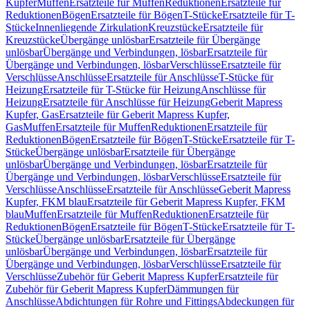
Kupfer
Muffen
Ersatzteile für Muffen
Reduktionen
Ersatzteile für
Reduktionen
Bögen
Ersatzteile für Bögen
T-Stücke
Ersatzteile für T-
Stücke
Innenliegende Zirkulation
Kreuzstücke
Ersatzteile für
Kreuzstücke
Übergänge unlösbar
Ersatzteile für Übergänge
unlösbar
Übergänge und Verbindungen, lösbar
Ersatzteile für
Übergänge und Verbindungen, lösbar
Verschlüsse
Ersatzteile für
Verschlüsse
Anschlüsse
Ersatzteile für Anschlüsse
T-Stücke für
Heizung
Ersatzteile für T-Stücke für Heizung
Anschlüsse für
Heizung
Ersatzteile für Anschlüsse für Heizung
Geberit Mapress
Kupfer, Gas
Ersatzteile für Geberit Mapress Kupfer,
Gas
Muffen
Ersatzteile für Muffen
Reduktionen
Ersatzteile für
Reduktionen
Bögen
Ersatzteile für Bögen
T-Stücke
Ersatzteile für T-
Stücke
Übergänge unlösbar
Ersatzteile für Übergänge
unlösbar
Übergänge und Verbindungen, lösbar
Ersatzteile für
Übergänge und Verbindungen, lösbar
Verschlüsse
Ersatzteile für
Verschlüsse
Anschlüsse
Ersatzteile für Anschlüsse
Geberit Mapress
Kupfer, FKM blau
Ersatzteile für Geberit Mapress Kupfer, FKM
blau
Muffen
Ersatzteile für Muffen
Reduktionen
Ersatzteile für
Reduktionen
Bögen
Ersatzteile für Bögen
T-Stücke
Ersatzteile für T-
Stücke
Übergänge unlösbar
Ersatzteile für Übergänge
unlösbar
Übergänge und Verbindungen, lösbar
Ersatzteile für
Übergänge und Verbindungen, lösbar
Verschlüsse
Ersatzteile für
Verschlüsse
Zubehör für Geberit Mapress Kupfer
Ersatzteile für
Zubehör für Geberit Mapress Kupfer
Dämmungen für
Anschlüsse
Abdichtungen für Rohre und Fittings
Abdeckungen für