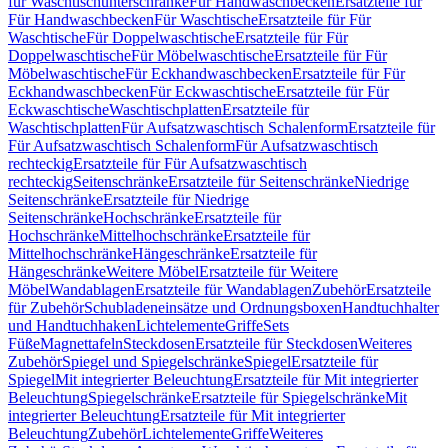
für Waschtischunterschränke
Für Handwaschbecken
Ersatzteile für
Für Handwaschbecken
Für Waschtische
Ersatzteile für Für
Waschtische
Für Doppelwaschtische
Ersatzteile für Für
Doppelwaschtische
Für Möbelwaschtische
Ersatzteile für Für
Möbelwaschtische
Für Eckhandwaschbecken
Ersatzteile für Für
Eckhandwaschbecken
Für Eckwaschtische
Ersatzteile für Für
Eckwaschtische
Waschtischplatten
Ersatzteile für
Waschtischplatten
Für Aufsatzwaschtisch Schalenform
Ersatzteile für
Für Aufsatzwaschtisch Schalenform
Für Aufsatzwaschtisch
rechteckig
Ersatzteile für Für Aufsatzwaschtisch
rechteckig
Seitenschränke
Ersatzteile für Seitenschränke
Niedrige
Seitenschränke
Ersatzteile für Niedrige
Seitenschränke
Hochschränke
Ersatzteile für
Hochschränke
Mittelhochschränke
Ersatzteile für
Mittelhochschränke
Hängeschränke
Ersatzteile für
Hängeschränke
Weitere Möbel
Ersatzteile für Weitere
Möbel
Wandablagen
Ersatzteile für Wandablagen
Zubehör
Ersatzteile
für Zubehör
Schubladeneinsätze und Ordnungsboxen
Handtuchhalter
und Handtuchhaken
Lichtelemente
Griffe
Sets
Füße
Magnettafeln
Steckdosen
Ersatzteile für Steckdosen
Weiteres
Zubehör
Spiegel und Spiegelschränke
Spiegel
Ersatzteile für
Spiegel
Mit integrierter Beleuchtung
Ersatzteile für Mit integrierter
Beleuchtung
Spiegelschränke
Ersatzteile für Spiegelschränke
Mit
integrierter Beleuchtung
Ersatzteile für Mit integrierter
Beleuchtung
Zubehör
Lichtelemente
Griffe
Weiteres