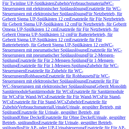
Für Twinline UP-Spülkästen
Zubehör
Verbrauchsmaterial
WC-
Steuerungen mit elektronischer Spülauslösung
Ersatzteile für WC-
Steuerungen mit elektronischer Spülauslösung
Für Netzbetrieb, für
Geberit Sigma UP-Spülkästen 12 cm
Ersatzteile für Für Netzbetrieb,
für Geberit Sigma UP-Spülkästen 12 cm
Für Netzbetrieb, für Geberit
Omega UP-Spülkästen 12 cm
Ersatzteile für Für Netzbetrieb, für
Geberit Omega UP-Spülkästen 12 cm
Für Batteriebetrieb, für
Geberit Sigma UP-Spülkästen 12 cm
Ersatzteile für Für
Batteriebetrieb, für Geberit Sigma UP-Spülkästen 12 cm
WC-
Steuerungen mit pneumatischer Spülauslösung
Ersatzteile für WC-
Steuerungen mit pneumatischer Spülauslösung
Für 2-Mengen-
Spülung
Ersatzteile für Für 2-Mengen-Spülung
Für 1-Mengen-
Spülung
Ersatzteile für Für 1-Mengen-Spülung
Zubehör für WC-
Steuerungen
Ersatzteile für Zubehör für WC-
Steuerungen
Rohbausets
Ersatzteile für Rohbausets
Für WC-
Steuerungen mit elektronischer Spülauslösung
Ersatzteile für Für
WC-Steuerungen mit elektronischer Spülauslösung
Geberit Monolith
Sanitärmodule
Sanitärmodule für WCs
Ersatzteile für Sanitärmodule
für WCs
Für Wand-WCs
Ersatzteile für Für Wand-WCs
Für Stand-
WCs
Ersatzteile für Für Stand-WCs
Zubehör
Ersatzteile für
Zubehör
Verbrauchsmaterial
Urinale
Urinale, gespülter Betrieb, mit
Spülrand
Ersatzteile für Urinale, gespülter Betrieb, mit
Spülrand
Ohne Deckel
Ersatzteile für Ohne Deckel
Urinale, gespülter
Betrieb, spülrandlos
Ersatzteile für Urinale, gespülter Betrieb,
spülrandlos
Für AP- oder UP-Urinalsteuerung
Ersatzteile für Für AP-