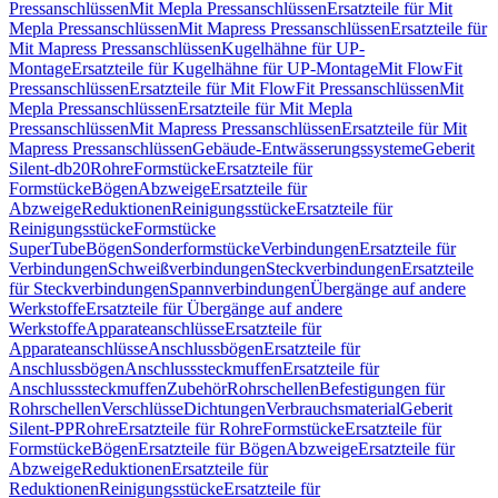
Pressanschlüssen
Mit Mepla Pressanschlüssen
Ersatzteile für Mit
Mepla Pressanschlüssen
Mit Mapress Pressanschlüssen
Ersatzteile für
Mit Mapress Pressanschlüssen
Kugelhähne für UP-
Montage
Ersatzteile für Kugelhähne für UP-Montage
Mit FlowFit
Pressanschlüssen
Ersatzteile für Mit FlowFit Pressanschlüssen
Mit
Mepla Pressanschlüssen
Ersatzteile für Mit Mepla
Pressanschlüssen
Mit Mapress Pressanschlüssen
Ersatzteile für Mit
Mapress Pressanschlüssen
Gebäude-Entwässerungssysteme
Geberit
Silent-db20
Rohre
Formstücke
Ersatzteile für
Formstücke
Bögen
Abzweige
Ersatzteile für
Abzweige
Reduktionen
Reinigungsstücke
Ersatzteile für
Reinigungsstücke
Formstücke
SuperTube
Bögen
Sonderformstücke
Verbindungen
Ersatzteile für
Verbindungen
Schweißverbindungen
Steckverbindungen
Ersatzteile
für Steckverbindungen
Spannverbindungen
Übergänge auf andere
Werkstoffe
Ersatzteile für Übergänge auf andere
Werkstoffe
Apparateanschlüsse
Ersatzteile für
Apparateanschlüsse
Anschlussbögen
Ersatzteile für
Anschlussbögen
Anschlusssteckmuffen
Ersatzteile für
Anschlusssteckmuffen
Zubehör
Rohrschellen
Befestigungen für
Rohrschellen
Verschlüsse
Dichtungen
Verbrauchsmaterial
Geberit
Silent-PP
Rohre
Ersatzteile für Rohre
Formstücke
Ersatzteile für
Formstücke
Bögen
Ersatzteile für Bögen
Abzweige
Ersatzteile für
Abzweige
Reduktionen
Ersatzteile für
Reduktionen
Reinigungsstücke
Ersatzteile für