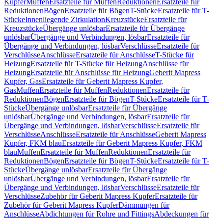
Kupfer
Muffen
Ersatzteile für Muffen
Reduktionen
Ersatzteile für
Reduktionen
Bögen
Ersatzteile für Bögen
T-Stücke
Ersatzteile für T-
Stücke
Innenliegende Zirkulation
Kreuzstücke
Ersatzteile für
Kreuzstücke
Übergänge unlösbar
Ersatzteile für Übergänge
unlösbar
Übergänge und Verbindungen, lösbar
Ersatzteile für
Übergänge und Verbindungen, lösbar
Verschlüsse
Ersatzteile für
Verschlüsse
Anschlüsse
Ersatzteile für Anschlüsse
T-Stücke für
Heizung
Ersatzteile für T-Stücke für Heizung
Anschlüsse für
Heizung
Ersatzteile für Anschlüsse für Heizung
Geberit Mapress
Kupfer, Gas
Ersatzteile für Geberit Mapress Kupfer,
Gas
Muffen
Ersatzteile für Muffen
Reduktionen
Ersatzteile für
Reduktionen
Bögen
Ersatzteile für Bögen
T-Stücke
Ersatzteile für T-
Stücke
Übergänge unlösbar
Ersatzteile für Übergänge
unlösbar
Übergänge und Verbindungen, lösbar
Ersatzteile für
Übergänge und Verbindungen, lösbar
Verschlüsse
Ersatzteile für
Verschlüsse
Anschlüsse
Ersatzteile für Anschlüsse
Geberit Mapress
Kupfer, FKM blau
Ersatzteile für Geberit Mapress Kupfer, FKM
blau
Muffen
Ersatzteile für Muffen
Reduktionen
Ersatzteile für
Reduktionen
Bögen
Ersatzteile für Bögen
T-Stücke
Ersatzteile für T-
Stücke
Übergänge unlösbar
Ersatzteile für Übergänge
unlösbar
Übergänge und Verbindungen, lösbar
Ersatzteile für
Übergänge und Verbindungen, lösbar
Verschlüsse
Ersatzteile für
Verschlüsse
Zubehör für Geberit Mapress Kupfer
Ersatzteile für
Zubehör für Geberit Mapress Kupfer
Dämmungen für
Anschlüsse
Abdichtungen für Rohre und Fittings
Abdeckungen für