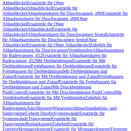
Ablaufdeckel
Ersatzteile für Ohne
Ablaufdeckel
Ablaufdeckel
Ersatzteile für
Ablaufdeckel
Ablaufgarnituren für Duschwannen, d90
Ersatzteile für
Ablaufgarnituren für Duschwannen, d90
Ohne
Ablaufdeckel
Ersatzteile für Ohne
Ablaufdeckel
Ablaufdeckel
Ersatzteile für
Ablaufdeckel
Ablaufgarnituren für Duschwannen Sestra
Ersatzteile
für Ablaufgarnituren für Duschwannen Sestra
Ohne
Ablaufdeckel
Ersatzteile für Ohne Ablaufdeckel
Zubehör für
Ablaufgarnituren für Duschwannen
Ventilstopfen
Ablaufgarnituren
für Badewannen, d52
Ersatzteile für Ablaufgarnituren für
Badewannen, d52
Mit Drehbetätigung
Ersatzteile für Mit
Drehbetätigung
Fertigbausets für Drehbetätigung
Ersatzteile für
Fertigbausets für Drehbetätigung
Mit Drehbetätigung und
Zulauf
Ersatzteile für Mit Drehbetätigung und Zulauf
Fertigbausets
für Drehbetätigung und Zulauf
Ersatzteile für Fertigbausets für
Drehbetätigung und Zulauf
Mit Druckbetätigung
PushControl
Ersatzteile für Mit Druckbetätigung PushControl
Mit
Ventilstopfen
Ersatzteile für Mit Ventilstopfen
Zubehör für
Ablaufgarnituren für
Badewannen
Anschlusssets
Wasseranschlüsse
Installations- und
Spülsysteme
Geberit Duofix
Systemwände
Ersatzteile für
Systemwände
Tragsysteme
Ersatzteile für
Tragsysteme
Beplankungen
Zubehör
Ersatzteile für
Zubehör
Montageelemente
Ersatzteile für Montageelemente
Elemente