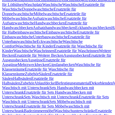
für Löthülsen
Waschplatz
Waschtische
Waschtische
Ersatzteile für
Waschtische
Doppelwaschtische
Ersatzteile für
Doppelwaschtische
Möbelwaschtische
Ersatzteile für
Möbelwaschtische
Aufsatzwaschtische
Ersatzteile für
Aufsatzwaschtische
Handwaschbecken
Ersatzteile für
Handwaschbecken
Aufsatzhandwaschbecken
Eckhandwaschbecken
H
für Halbeinbauwaschtische
Einbauwaschtische
Ersatzteile für
Einbauwaschtische
Unterbauwaschtische
Ersatzteile für
Unterbauwaschtische
Eckwaschtische
Waschtische
Comfort
Waschtische für Kinder
Ersatzteile für Waschtische für
Kinder
Waschtische
Waschrinnen
Ersatzteile für Waschrinnen
Weitere
Becken
Ersatzteile für Weitere Becken
Ausgussbecken
Ersatzteile für
Ausgussbecken
Ausgüsse
Ersatzteile für
Ausgüsse
Mehrzweckbecken
Gipsfangbecken
Waschtische für
Klassenräume
Ersatzteile für Waschtische für
Klassenräume
Zubehör
Säulen
Ersatzteile für
Säulen
Halbsäulen
Ersatzteile für
Halbsäulen
Zubehör
Ablaufdeckel
Befestigungsmaterial
Dekorblenden
W
Waschtisch mit Unterschrank
Sets Handwaschbecken mit
Unterschrank
Ersatzteile für Sets Handwaschbecken mit
Unterschrank
Sets Waschtisch mit Unterschrank
Ersatzteile für Sets
Waschtisch mit Unterschrank
Sets Möbelwaschtisch mit
Unterschrank
Ersatzteile für Sets Möbelwaschtisch mit
Unterschrank
Badezimmermöbel
Waschtischunterschränke
Ersatzteile