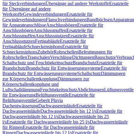
für Steckverbindungen
Übergänge auf andere Werkstoffe
Ersatzteile
für Übergänge auf andere
Werkstoffe
Gewindeverbindungen
Ersatzteile für
Gewindeverbindungen
Flanschverbindungen
Bundbüchsen
Apparatean
für Apparateanschlüsse
Anschlussbögen
Ersatzteile für
Anschlussbögen
Anschlussmuffen
Ersatzteile für
Anschlussmuffen
Anschlussstutzen
Ersatzteile für
Anschlussstutzen
Fertigabläufe
Ersatzteile für
Fertigabläufe
Schneckensiphons
Ersatzteile für
Schneckensiphons
Zubehör
Rohrschellen
Befestigungen für
Rohrschellen
Tragschalen
Verschlüsse
Dichtungen
Bauschutze
Verbrauc
Schallschutz und Feuchtigkeitsschutz
Brandschutz
Ersatzteile für
Brandschutz
Brandschutz für Entwässerungssysteme
Ersatzteile für
Brandschutz für Entwässerungssysteme
Schallschutz
Dämmungen
zur Körperschallentkopplung
Dämmungen zur
Körperschallentkopplung und
Luftschalldämmung
Feuchtigkeitsschutz
Abdichtungen
Lüftungsventile
für Entwässerung
Belüftungsventile
Ersatzteile für
Belüftungsventile
Geberit Pluvia
Dachentwässerung
Dachwassereinläufe
Ersatzteile für
Dachwassereinläufe
Dachwassereinläufe bis 12 l/s
Ersatzteile für
Dachwassereinläufe bis 12 l/s
Dachwassereinläufe bis 25
l/s
Ersatzteile für Dachwassereinläufe bis 25 l/s
Dachwassereinläufe
für Rinnen
Ersatzteile für Dachwassereinläufe für
Rinnen
Dachwassereinläufe bis 12 l/s
Ersatzteile für