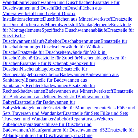
Wandabläufe
Duschwannen und Duschflächen
Ersatzteile für
Duschwannen und Duschflächen
Duschflächen aus
Mineralwerkstoff und Geberit Duofix
Installationselemente
Duschflächen aus Mineralwerkstoff
Ersatzteile
für Duschflächen aus Mineralwerkstoff
Montagelemente
Ersatzteile
für Montagelemente
Spezifische Duschwannenabläufe
Ersatzteile für
Spezifische
Duschwannenabläufe
Zubehör
Duschabtrennungen
Ersatzteile für
Duschabtrennungen
Duschseitenwände für Walk-in-
Dusche
Ersatzteile für Duschseitenwände für Walk-in-
Dusche
Zubehör
Ersatzteile für Zubehör
Nischenablageboxen für
Duschen
Ersatzteile für Nischenablageboxen für
Duschen
Nischenablageboxen
Ersatzteile für
Nischenablageboxen
Zubehör
Badewannen
Badewannen aus
Sanitäracryl
Ersatzteile für Badewannen aus
Sanitäracryl
Rechteckbadewannen
Ersatzteile für
Rechteckbadewannen
Badewannen aus Mineralwerkstoff
Ersatzteile
für Badewannen aus Mineralwerkstoff
Badewannen für
Babys
Ersatzteile für Badewannen für
Babys
Montagelemente
Ersatzteile für Montagelemente
Sets Füße und
Sets Traversen und Wandanker
Ersatzteile für Sets Füße und Sets
Traversen und Wandanker
Zubehör
Reparatursets
Weiteres
Zubehör
Apparateanschlüsse für Duschen und
Badewannen
Ablaufgarnituren für Duschwannen, d52
Ersatzteile für
Ablaufgarnituren für Duschwannen, d52
Ohne