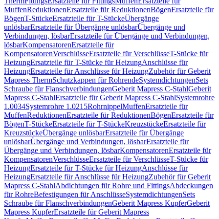
Therm
Fittings
Ersatzteile für Fittings
Muffen
Ersatzteile für
Muffen
Reduktionen
Ersatzteile für Reduktionen
Bögen
Ersatzteile für
Bögen
T-Stücke
Ersatzteile für T-Stücke
Übergänge
unlösbar
Ersatzteile für Übergänge unlösbar
Übergänge und
Verbindungen, lösbar
Ersatzteile für Übergänge und Verbindungen,
lösbar
Kompensatoren
Ersatzteile für
Kompensatoren
Verschlüsse
Ersatzteile für Verschlüsse
T-Stücke für
Heizung
Ersatzteile für T-Stücke für Heizung
Anschlüsse für
Heizung
Ersatzteile für Anschlüsse für Heizung
Zubehör für Geberit
Mapress Therm
Schutzkappen für Rohrende
Systemdichtungen
Sets
Schraube für Flanschverbindungen
Geberit Mapress C-Stahl
Geberit
Mapress C-Stahl
Ersatzteile für Geberit Mapress C-Stahl
Systemrohre
1.0034
Systemrohre 1.0215
Rohrnippel
Muffen
Ersatzteile für
Muffen
Reduktionen
Ersatzteile für Reduktionen
Bögen
Ersatzteile für
Bögen
T-Stücke
Ersatzteile für T-Stücke
Kreuzstücke
Ersatzteile für
Kreuzstücke
Übergänge unlösbar
Ersatzteile für Übergänge
unlösbar
Übergänge und Verbindungen, lösbar
Ersatzteile für
Übergänge und Verbindungen, lösbar
Kompensatoren
Ersatzteile für
Kompensatoren
Verschlüsse
Ersatzteile für Verschlüsse
T-Stücke für
Heizung
Ersatzteile für T-Stücke für Heizung
Anschlüsse für
Heizung
Ersatzteile für Anschlüsse für Heizung
Zubehör für Geberit
Mapress C-Stahl
Abdichtungen für Rohre und Fittings
Abdeckungen
für Rohre
Befestigungen für Anschlüsse
Systemdichtungen
Sets
Schraube für Flanschverbindungen
Geberit Mapress Kupfer
Geberit
Mapress Kupfer
Ersatzteile für Geberit Mapress