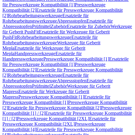
für Presswerkzeuge Kompatibilität [1]
Presswerkzeuge
Kompatibilität [2]
Ersatzteile für Presswerkzeuge Kompatibilität
[2]
Rohrbearbeitungswerkzeuge
Ersatzteile für
Rohrbearbeitungswerkzeuge
Abpressstopfen
Ersatzteile für
Abpressstopfen
Prüfmittel
Zubehör
Ersatzteile für Zubehör
Werkzeuge
für Geberit PushFit
Ersatzteile für Werkzeuge für Geberit
PushFit
Rohrbearbeitungswerkzeuge
Ersatzteile für
Rohrbearbeitungswerkzeuge
Werkzeuge für Geberit
Mepla
Ersatzteile für Werkzeuge für Geberit
Mepla
Handpresswerkzeuge
Ersatzteile für
Handpresswerkzeuge
Presswerkzeuge Kompatibilität [1]
Ersatzteile
für Presswerkzeuge Kompatibilität [1]
Presswerkzeuge
Kompatibilität [2]
Ersatzteile für Presswerkzeuge Kompatibilität
[2]
Rohrbearbeitungswerkzeuge
Ersatzteile für
Rohrbearbeitungswerkzeuge
Abpressstopfen
Ersatzteile für
Abpressstopfen
Prüfmittel
Zubehör
Werkzeuge für Geberit
Mapress
Ersatzteile für Werkzeuge für Geberit
Mapress
Presswerkzeuge Kompatibilität [1]
Ersatzteile für
Presswerkzeuge Kompatibilität [1]
Presswerkzeuge Kompatibilität
[2]
Ersatzteile für Presswerkzeuge Kompatibilität [2]
Presswerkzeuge
Kompatibilität [1] / [2]
Ersatzteile für Presswerkzeuge Kompatibilität
[1] / [2]
Presswerkzeuge Kompatibilität [2XL]
Ersatzteile für
Presswerkzeuge Kompatibilität [2XL]
Presswerkzeuge
Kompatibilität [4]
Ersatzteile für Presswerkzeuge Kompatibilität
[4]
Rohrbearbeitungswerkzeuge
Ersatzteile für