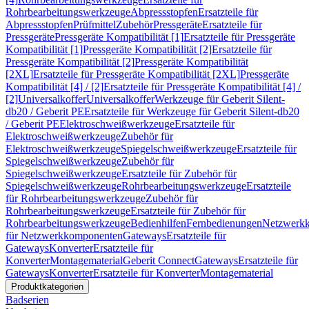
Rohrbearbeitungswerkzeuge
Abpressstopfen
Ersatzteile für
Abpressstopfen
Prüfmittel
Zubehör
Pressgeräte
Ersatzteile für
Pressgeräte
Pressgeräte Kompatibilität [1]
Ersatzteile für Pressgeräte
Kompatibilität [1]
Pressgeräte Kompatibilität [2]
Ersatzteile für
Pressgeräte Kompatibilität [2]
Pressgeräte Kompatibilität
[2XL]
Ersatzteile für Pressgeräte Kompatibilität [2XL]
Pressgeräte
Kompatibilität [4] / [2]
Ersatzteile für Pressgeräte Kompatibilität [4] /
[2]
Universalkoffer
Universalkoffer
Werkzeuge für Geberit Silent-
db20 / Geberit PE
Ersatzteile für Werkzeuge für Geberit Silent-db20
/ Geberit PE
Elektroschweißwerkzeuge
Ersatzteile für
Elektroschweißwerkzeuge
Zubehör für
Elektroschweißwerkzeuge
Spiegelschweißwerkzeuge
Ersatzteile für
Spiegelschweißwerkzeuge
Zubehör für
Spiegelschweißwerkzeuge
Ersatzteile für Zubehör für
Spiegelschweißwerkzeuge
Rohrbearbeitungswerkzeuge
Ersatzteile
für Rohrbearbeitungswerkzeuge
Zubehör für
Rohrbearbeitungswerkzeuge
Ersatzteile für Zubehör für
Rohrbearbeitungswerkzeuge
Bedienhilfen
Fernbedienungen
Netzwerk
für Netzwerkkomponenten
Gateways
Ersatzteile für
Gateways
Konverter
Ersatzteile für
Konverter
Montagematerial
Geberit Connect
Gateways
Ersatzteile für
Gateways
Konverter
Ersatzteile für Konverter
Montagematerial
Produktkategorien
Badserien