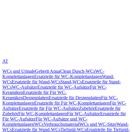
AT
WCs und Urinale
Geberit AquaClean Dusch-WCs
WC-
Komplettanlagen
Ersatzteile für WC-Komplettanlagen
Wand-
WCs
Ersatzteile für Wand-WCs
Stand-WCs
Ersatzteile für Stand-
WCs
WC-Aufsätze
Ersatzteile für WC-Aufsätze
Für WC-
Keramiken
Ersatzteile für Für WC-
Keramiken
Designplatten
Ersatzteile für Designplatten
Für WC-
Komplettanlagen
Ersatzteile für Für WC-Komplettanlagen
Für WC-
Aufsätze
Ersatzteile für Für WC-Aufsätze
Zubehör
Ersatzteile für
Zubehör
Für WC-Komplettanlagen
Für WC-Aufsätze
Ersatzteile für
Für WC-Aufsätze
Für WC-Aufsätze und WC-
Komplettanlagen
WCs
Verbrauchsmaterial
WCs und WC-Sitze
Wand-
WCs
Ersatzteile für Wand-WCs
Tiefspül-WCs
Ersatzteile für Tiefspül-