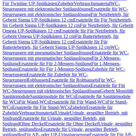
Für Twinline UP-Spülkästen
Zubehör
Verbrauchsmaterial
WC-
Steuerungen mit elektronischer Spülauslösung
Ersatzteile für WC-
Steuerungen mit elektronischer Spülauslösung
Für Netzbetrieb, für
Geberit Sigma UP-Spülkästen 12 cm
Ersatzteile für Für Netzbetrieb,
für Geberit Sigma UP-Spülkästen 12 cm
Für Netzbetrieb, für Geberit
Omega UP-Spülkästen 12 cm
Ersatzteile für Für Netzbetrieb, für
Geberit Omega UP-Spülkästen 12 cm
Für Batteriebetrieb, für
Geberit Sigma UP-Spülkästen 12 cm
Ersatzteile für Für
Batteriebetrieb, für Geberit Sigma UP-Spülkästen 12 cm
WC-
Steuerungen mit pneumatischer Spülauslösung
Ersatzteile für WC-
Steuerungen mit pneumatischer Spülauslösung
Für 2-Mengen-
Spülung
Ersatzteile für Für 2-Mengen-Spülung
Für 1-Mengen-
Spülung
Ersatzteile für Für 1-Mengen-Spülung
Zubehör für WC-
Steuerungen
Ersatzteile für Zubehör für WC-
Steuerungen
Rohbausets
Ersatzteile für Rohbausets
Für WC-
Steuerungen mit elektronischer Spülauslösung
Ersatzteile für Für
WC-Steuerungen mit elektronischer Spülauslösung
Geberit Monolith
Sanitärmodule
Sanitärmodule für WCs
Ersatzteile für Sanitärmodule
für WCs
Für Wand-WCs
Ersatzteile für Für Wand-WCs
Für Stand-
WCs
Ersatzteile für Für Stand-WCs
Zubehör
Ersatzteile für
Zubehör
Verbrauchsmaterial
Urinale
Urinale, gespülter Betrieb, mit
Spülrand
Ersatzteile für Urinale, gespülter Betrieb, mit
Spülrand
Ohne Deckel
Ersatzteile für Ohne Deckel
Urinale, gespülter
Betrieb, spülrandlos
Ersatzteile für Urinale, gespülter Betrieb,
spülrandlos
Für AP- oder UP-Urinalsteuerung
Ersatzteile für Für AP-