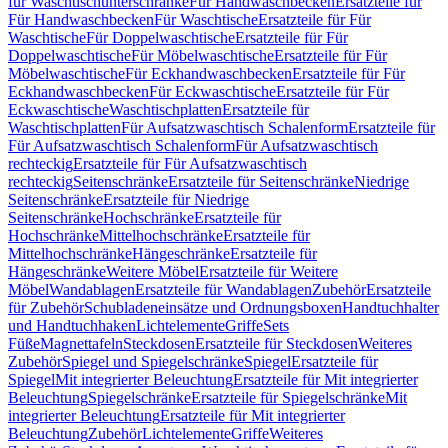
für Waschtischunterschränke
Für Handwaschbecken
Ersatzteile für
Für Handwaschbecken
Für Waschtische
Ersatzteile für Für
Waschtische
Für Doppelwaschtische
Ersatzteile für Für
Doppelwaschtische
Für Möbelwaschtische
Ersatzteile für Für
Möbelwaschtische
Für Eckhandwaschbecken
Ersatzteile für Für
Eckhandwaschbecken
Für Eckwaschtische
Ersatzteile für Für
Eckwaschtische
Waschtischplatten
Ersatzteile für
Waschtischplatten
Für Aufsatzwaschtisch Schalenform
Ersatzteile für
Für Aufsatzwaschtisch Schalenform
Für Aufsatzwaschtisch
rechteckig
Ersatzteile für Für Aufsatzwaschtisch
rechteckig
Seitenschränke
Ersatzteile für Seitenschränke
Niedrige
Seitenschränke
Ersatzteile für Niedrige
Seitenschränke
Hochschränke
Ersatzteile für
Hochschränke
Mittelhochschränke
Ersatzteile für
Mittelhochschränke
Hängeschränke
Ersatzteile für
Hängeschränke
Weitere Möbel
Ersatzteile für Weitere
Möbel
Wandablagen
Ersatzteile für Wandablagen
Zubehör
Ersatzteile
für Zubehör
Schubladeneinsätze und Ordnungsboxen
Handtuchhalter
und Handtuchhaken
Lichtelemente
Griffe
Sets
Füße
Magnettafeln
Steckdosen
Ersatzteile für Steckdosen
Weiteres
Zubehör
Spiegel und Spiegelschränke
Spiegel
Ersatzteile für
Spiegel
Mit integrierter Beleuchtung
Ersatzteile für Mit integrierter
Beleuchtung
Spiegelschränke
Ersatzteile für Spiegelschränke
Mit
integrierter Beleuchtung
Ersatzteile für Mit integrierter
Beleuchtung
Zubehör
Lichtelemente
Griffe
Weiteres