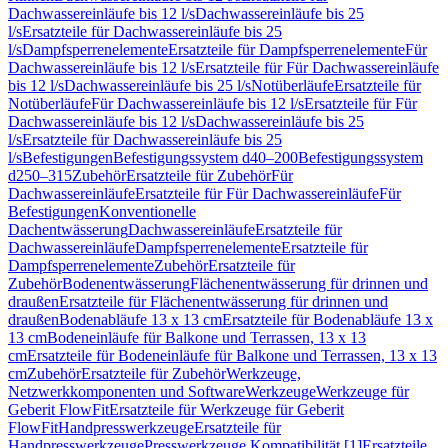
Dachwassereinläufe bis 12 l/s
Dachwassereinläufe bis 25
l/s
Ersatzteile für Dachwassereinläufe bis 25
l/s
Dampfsperrenelemente
Ersatzteile für Dampfsperrenelemente
Für
Dachwassereinläufe bis 12 l/s
Ersatzteile für Für Dachwassereinläufe
bis 12 l/s
Dachwassereinläufe bis 25 l/s
Notüberläufe
Ersatzteile für
Notüberläufe
Für Dachwassereinläufe bis 12 l/s
Ersatzteile für Für
Dachwassereinläufe bis 12 l/s
Dachwassereinläufe bis 25
l/s
Ersatzteile für Dachwassereinläufe bis 25
l/s
Befestigungen
Befestigungssystem d40–200
Befestigungssystem
d250–315
Zubehör
Ersatzteile für Zubehör
Für
Dachwassereinläufe
Ersatzteile für Für Dachwassereinläufe
Für
Befestigungen
Konventionelle
Dachentwässerung
Dachwassereinläufe
Ersatzteile für
Dachwassereinläufe
Dampfsperrenelemente
Ersatzteile für
Dampfsperrenelemente
Zubehör
Ersatzteile für
Zubehör
Bodenentwässerung
Flächenentwässerung für drinnen und
draußen
Ersatzteile für Flächenentwässerung für drinnen und
draußen
Bodenabläufe 13 x 13 cm
Ersatzteile für Bodenabläufe 13 x
13 cm
Bodeneinläufe für Balkone und Terrassen, 13 x 13
cm
Ersatzteile für Bodeneinläufe für Balkone und Terrassen, 13 x 13
cm
Zubehör
Ersatzteile für Zubehör
Werkzeuge,
Netzwerkkomponenten und Software
Werkzeuge
Werkzeuge für
Geberit FlowFit
Ersatzteile für Werkzeuge für Geberit
FlowFit
Handpresswerkzeuge
Ersatzteile für
Handpresswerkzeuge
Presswerkzeuge Kompatibilität [1]
Ersatzteile