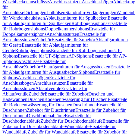
Waschbeckenanschlüsse
Anschlussstutzen
Anschlussbögen
Abdeckung
für
Anschlüsse
Dichtungen
Löthülsen
Standrohre
Verlängerungen
Wandeinb
für Wandeinbaukästen
Ablaufgarnituren für Spülbecken
Ersatzteile
für Ablaufgarnituren für Spülbecken
Rohrbogensiphons
Ersatzteile
für Rohrbogensiphons
Doppelkammersiphons
Ersatzteile für
Doppelkammersiphons
Anschlussstutzen
Ersatzteile für
Anschlussstutzen
Zubehör
Ersatzteile für Zubehör
Ablaufgarnituren
für Geräte
Ersatzteile für Ablaufgarnituren für
Geräte
Rohrbogensiphons
Ersatzteile für Rohrbogensiphons
UP-
Siphons
Ersatzteile für UP-Siphons
AP-Siphons
Ersatzteile für AP-
Siphons
Anschlüsse
Ersatzteile für
Anschlüsse
Zubehör
Ablaufgarnituren für Ausgussbecken
Ersatzteile
für Ablaufgarnituren für Ausgussbecken
Siphons
Ersatzteile für
Siphons
Anschlussbögen
Ersatzteile für
Anschlussbögen
Anschlussstutzen
Ersatzteile für
Anschlussstutzen
Ablaufventile
Ersatzteile für
Ablaufventile
Zubehör
Ersatzteile für Zubehör
Duschen und
Badewannen
Duschen
Bodenentwässerung für Duschen
Ersatzteile
für Bodenentwässerung für Duschen
Duschrinnen
Ersatzteile für
Duschrinnen
Zubehör für Duschrinnen
Ersatzteile für Zubehör für
Duschrinnen
Duschbodenabläufe
Ersatzteile für
Duschbodenabläufe
Zubehör für Duschbodenabläufe
Ersatzteile für
Zubehör für Duschbodenabläufe
Wandabläufe
Ersatzteile für
Wandabläufe
Zubehör für Wandabläufe
Ersatzteile für Zubehör für