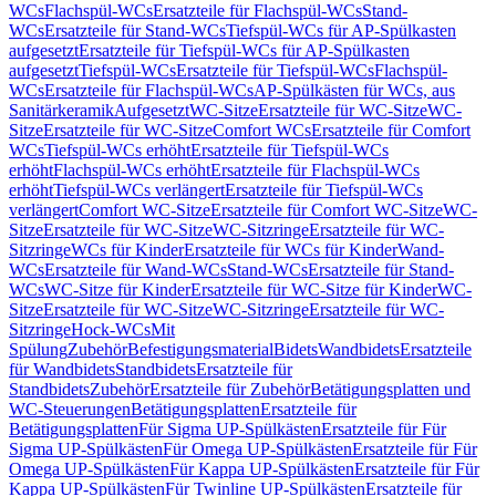
WCs
Flachspül-WCs
Ersatzteile für Flachspül-WCs
Stand-
WCs
Ersatzteile für Stand-WCs
Tiefspül-WCs für AP-Spülkasten
aufgesetzt
Ersatzteile für Tiefspül-WCs für AP-Spülkasten
aufgesetzt
Tiefspül-WCs
Ersatzteile für Tiefspül-WCs
Flachspül-
WCs
Ersatzteile für Flachspül-WCs
AP-Spülkästen für WCs, aus
Sanitärkeramik
Aufgesetzt
WC-Sitze
Ersatzteile für WC-Sitze
WC-
Sitze
Ersatzteile für WC-Sitze
Comfort WCs
Ersatzteile für Comfort
WCs
Tiefspül-WCs erhöht
Ersatzteile für Tiefspül-WCs
erhöht
Flachspül-WCs erhöht
Ersatzteile für Flachspül-WCs
erhöht
Tiefspül-WCs verlängert
Ersatzteile für Tiefspül-WCs
verlängert
Comfort WC-Sitze
Ersatzteile für Comfort WC-Sitze
WC-
Sitze
Ersatzteile für WC-Sitze
WC-Sitzringe
Ersatzteile für WC-
Sitzringe
WCs für Kinder
Ersatzteile für WCs für Kinder
Wand-
WCs
Ersatzteile für Wand-WCs
Stand-WCs
Ersatzteile für Stand-
WCs
WC-Sitze für Kinder
Ersatzteile für WC-Sitze für Kinder
WC-
Sitze
Ersatzteile für WC-Sitze
WC-Sitzringe
Ersatzteile für WC-
Sitzringe
Hock-WCs
Mit
Spülung
Zubehör
Befestigungsmaterial
Bidets
Wandbidets
Ersatzteile
für Wandbidets
Standbidets
Ersatzteile für
Standbidets
Zubehör
Ersatzteile für Zubehör
Betätigungsplatten und
WC-Steuerungen
Betätigungsplatten
Ersatzteile für
Betätigungsplatten
Für Sigma UP-Spülkästen
Ersatzteile für Für
Sigma UP-Spülkästen
Für Omega UP-Spülkästen
Ersatzteile für Für
Omega UP-Spülkästen
Für Kappa UP-Spülkästen
Ersatzteile für Für
Kappa UP-Spülkästen
Für Twinline UP-Spülkästen
Ersatzteile für