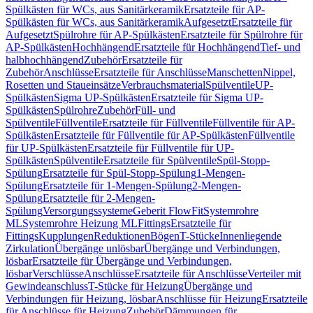
Spülkästen für WCs, aus Sanitärkeramik
Ersatzteile für AP-
Spülkästen für WCs, aus Sanitärkeramik
Aufgesetzt
Ersatzteile für
Aufgesetzt
Spülrohre für AP-Spülkästen
Ersatzteile für Spülrohre für
AP-Spülkästen
Hochhängend
Ersatzteile für Hochhängend
Tief- und
halbhochhängend
Zubehör
Ersatzteile für
Zubehör
Anschlüsse
Ersatzteile für Anschlüsse
Manschetten
Nippel,
Rosetten und Staueinsätze
Verbrauchsmaterial
Spülventile
UP-
Spülkästen
Sigma UP-Spülkästen
Ersatzteile für Sigma UP-
Spülkästen
Spülrohre
Zubehör
Füll- und
Spülventile
Füllventile
Ersatzteile für Füllventile
Füllventile für AP-
Spülkästen
Ersatzteile für Füllventile für AP-Spülkästen
Füllventile
für UP-Spülkästen
Ersatzteile für Füllventile für UP-
Spülkästen
Spülventile
Ersatzteile für Spülventile
Spül-Stopp-
Spülung
Ersatzteile für Spül-Stopp-Spülung
1-Mengen-
Spülung
Ersatzteile für 1-Mengen-Spülung
2-Mengen-
Spülung
Ersatzteile für 2-Mengen-
Spülung
Versorgungssysteme
Geberit FlowFit
Systemrohre
ML
Systemrohre Heizung ML
Fittings
Ersatzteile für
Fittings
Kupplungen
Reduktionen
Bögen
T-Stücke
Innenliegende
Zirkulation
Übergänge unlösbar
Übergänge und Verbindungen,
lösbar
Ersatzteile für Übergänge und Verbindungen,
lösbar
Verschlüsse
Anschlüsse
Ersatzteile für Anschlüsse
Verteiler mit
Gewindeanschluss
T-Stücke für Heizung
Übergänge und
Verbindungen für Heizung, lösbar
Anschlüsse für Heizung
Ersatzteile
für Anschlüsse für Heizung
Zubehör
Dämmungen für