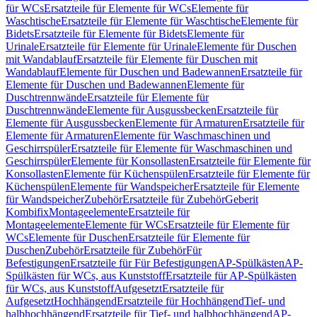
für WCs
Ersatzteile für Elemente für WCs
Elemente für
Waschtische
Ersatzteile für Elemente für Waschtische
Elemente für
Bidets
Ersatzteile für Elemente für Bidets
Elemente für
Urinale
Ersatzteile für Elemente für Urinale
Elemente für Duschen
mit Wandablauf
Ersatzteile für Elemente für Duschen mit
Wandablauf
Elemente für Duschen und Badewannen
Ersatzteile für
Elemente für Duschen und Badewannen
Elemente für
Duschtrennwände
Ersatzteile für Elemente für
Duschtrennwände
Elemente für Ausgussbecken
Ersatzteile für
Elemente für Ausgussbecken
Elemente für Armaturen
Ersatzteile für
Elemente für Armaturen
Elemente für Waschmaschinen und
Geschirrspüler
Ersatzteile für Elemente für Waschmaschinen und
Geschirrspüler
Elemente für Konsollasten
Ersatzteile für Elemente für
Konsollasten
Elemente für Küchenspülen
Ersatzteile für Elemente für
Küchenspülen
Elemente für Wandspeicher
Ersatzteile für Elemente
für Wandspeicher
Zubehör
Ersatzteile für Zubehör
Geberit
Kombifix
Montageelemente
Ersatzteile für
Montageelemente
Elemente für WCs
Ersatzteile für Elemente für
WCs
Elemente für Duschen
Ersatzteile für Elemente für
Duschen
Zubehör
Ersatzteile für Zubehör
Für
Befestigungen
Ersatzteile für Für Befestigungen
AP-Spülkästen
AP-
Spülkästen für WCs, aus Kunststoff
Ersatzteile für AP-Spülkästen
für WCs, aus Kunststoff
Aufgesetzt
Ersatzteile für
Aufgesetzt
Hochhängend
Ersatzteile für Hochhängend
Tief- und
halbhochhängend
Ersatzteile für Tief- und halbhochhängend
AP-