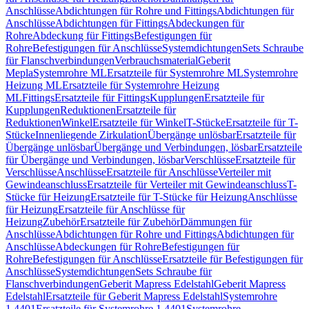
Anschlüsse
Abdichtungen für Rohre und Fittings
Abdichtungen für
Anschlüsse
Abdichtungen für Fittings
Abdeckungen für
Rohre
Abdeckung für Fittings
Befestigungen für
Rohre
Befestigungen für Anschlüsse
Systemdichtungen
Sets Schraube
für Flanschverbindungen
Verbrauchsmaterial
Geberit
Mepla
Systemrohre ML
Ersatzteile für Systemrohre ML
Systemrohre
Heizung ML
Ersatzteile für Systemrohre Heizung
ML
Fittings
Ersatzteile für Fittings
Kupplungen
Ersatzteile für
Kupplungen
Reduktionen
Ersatzteile für
Reduktionen
Winkel
Ersatzteile für Winkel
T-Stücke
Ersatzteile für T-
Stücke
Innenliegende Zirkulation
Übergänge unlösbar
Ersatzteile für
Übergänge unlösbar
Übergänge und Verbindungen, lösbar
Ersatzteile
für Übergänge und Verbindungen, lösbar
Verschlüsse
Ersatzteile für
Verschlüsse
Anschlüsse
Ersatzteile für Anschlüsse
Verteiler mit
Gewindeanschluss
Ersatzteile für Verteiler mit Gewindeanschluss
T-
Stücke für Heizung
Ersatzteile für T-Stücke für Heizung
Anschlüsse
für Heizung
Ersatzteile für Anschlüsse für
Heizung
Zubehör
Ersatzteile für Zubehör
Dämmungen für
Anschlüsse
Abdichtungen für Rohre und Fittings
Abdichtungen für
Anschlüsse
Abdeckungen für Rohre
Befestigungen für
Rohre
Befestigungen für Anschlüsse
Ersatzteile für Befestigungen für
Anschlüsse
Systemdichtungen
Sets Schraube für
Flanschverbindungen
Geberit Mapress Edelstahl
Geberit Mapress
Edelstahl
Ersatzteile für Geberit Mapress Edelstahl
Systemrohre
1.4401
Ersatzteile für Systemrohre 1.4401
Systemrohre