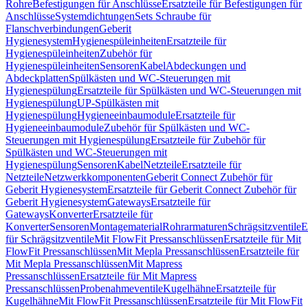
Rohre
Befestigungen für Anschlüsse
Ersatzteile für Befestigungen für
Anschlüsse
Systemdichtungen
Sets Schraube für
Flanschverbindungen
Geberit
Hygienesystem
Hygienespüleinheiten
Ersatzteile für
Hygienespüleinheiten
Zubehör für
Hygienespüleinheiten
Sensoren
Kabel
Abdeckungen und
Abdeckplatten
Spülkästen und WC-Steuerungen mit
Hygienespülung
Ersatzteile für Spülkästen und WC-Steuerungen mit
Hygienespülung
UP-Spülkästen mit
Hygienespülung
Hygieneeinbaumodule
Ersatzteile für
Hygieneeinbaumodule
Zubehör für Spülkästen und WC-
Steuerungen mit Hygienespülung
Ersatzteile für Zubehör für
Spülkästen und WC-Steuerungen mit
Hygienespülung
Sensoren
Kabel
Netzteile
Ersatzteile für
Netzteile
Netzwerkkomponenten
Geberit Connect Zubehör für
Geberit Hygienesystem
Ersatzteile für Geberit Connect Zubehör für
Geberit Hygienesystem
Gateways
Ersatzteile für
Gateways
Konverter
Ersatzteile für
Konverter
Sensoren
Montagematerial
Rohrarmaturen
Schrägsitzventile
E
für Schrägsitzventile
Mit FlowFit Pressanschlüssen
Ersatzteile für Mit
FlowFit Pressanschlüssen
Mit Mepla Pressanschlüssen
Ersatzteile für
Mit Mepla Pressanschlüssen
Mit Mapress
Pressanschlüssen
Ersatzteile für Mit Mapress
Pressanschlüssen
Probenahmeventile
Kugelhähne
Ersatzteile für
Kugelhähne
Mit FlowFit Pressanschlüssen
Ersatzteile für Mit FlowFit