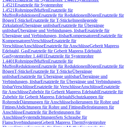
1.4521
Ersatzteile für Systemrohre
1.4521
Rohrnippel
Muffen
Ersatzteile für
Muffen
Reduktionen
Ersatzteile für Reduktionen
Bögen
Ersatzteile für
Bögen
T-Stücke
Ersatzteile für T-Stücke
Innenliegende
Zirkulation
Übergänge unlösbar
Ersatzteile für Übergänge
unlösbar
Übergänge und Verbindungen, lösbar
Ersatzteile für
Übergänge und Verbindungen, lösbar
Kompensatoren
Ersatzteile für
Kompensatoren
Verschlüsse
Ersatzteile für
Verschlüsse
Anschlüsse
Ersatzteile für Anschlüsse
Geberit Mapress
Edelstahl, Gas
Ersatzteile für Geberit Mapress Edelstahl,
Gas
Systemrohre 1.4401
Ersatzteile für Systemrohre
1.4401
Rohrnippel
Muffen
Ersatzteile für
Muffen
Reduktionen
Ersatzteile für Reduktionen
Bögen
Ersatzteile für
Bögen
T-Stücke
Ersatzteile für T-Stücke
Übergänge
unlösbar
Ersatzteile für Übergänge unlösbar
Übergänge und
Verbindungen, lösbar
Ersatzteile für Übergänge und Verbindungen,
lösbar
Verschlüsse
Ersatzteile für Verschlüsse
Anschlüsse
Ersatzteile
für Anschlüsse
Zubehör für Geberit Mapress Edelstahl
Ersatzteile für
Zubehör für Geberit Mapress Edelstahl
Schutzkappen für
Rohrende
Dämmungen für Anschlüsse
Isolierungen für Rohre und
Fittings
Abdichtungen für Rohre und Fittings
Befestigungen für
Anschlüsse
Ersatzteile für Befestigungen für
Anschlüsse
Systemdichtungen
Sets Schraube für
Flanschverbindungen
Geberit Mapress Therm
Systemrohre