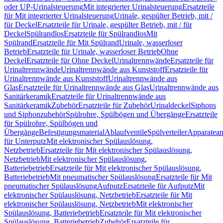
oder UP-Urinalsteuerung
Mit integrierter Urinalsteuerung
Ersatzteile
für Mit integrierter Urinalsteuerung
Urinale, gespülter Betrieb, mit /
für Deckel
Ersatzteile für Urinale, gespülter Betrieb, mit / für
Deckel
Spülrandlos
Ersatzteile für Spülrandlos
Mit
Spülrand
Ersatzteile für Mit Spülrand
Urinale, wasserloser
Betrieb
Ersatzteile für Urinale, wasserloser Betrieb
Ohne
Deckel
Ersatzteile für Ohne Deckel
Urinaltrennwände
Ersatzteile für
Urinaltrennwände
Urinaltrennwände aus Kunststoff
Ersatzteile für
Urinaltrennwände aus Kunststoff
Urinaltrennwände aus
Glas
Ersatzteile für Urinaltrennwände aus Glas
Urinaltrennwände aus
Sanitärkeramik
Ersatzteile für Urinaltrennwände aus
Sanitärkeramik
Zubehör
Ersatzteile für Zubehör
Urinaldeckel
Siphons
und Siphonzubehör
Spülrohre, Spülbögen und Übergänge
Ersatzteile
für Spülrohre, Spülbögen und
Übergänge
Befestigungsmaterial
Ablaufventile
Spülverteiler
Apparatean
für Unterputz
Mit elektronischer Spülauslösung,
Netzbetrieb
Ersatzteile für Mit elektronischer Spülauslösung,
Netzbetrieb
Mit elektronischer Spülauslösung,
Batteriebetrieb
Ersatzteile für Mit elektronischer Spülauslösung,
Batteriebetrieb
Mit pneumatischer Spülauslösung
Ersatzteile für Mit
pneumatischer Spülauslösung
Aufputz
Ersatzteile für Aufputz
Mit
elektronischer Spülauslösung, Netzbetrieb
Ersatzteile für Mit
elektronischer Spülauslösung, Netzbetrieb
Mit elektronischer
Spülauslösung, Batteriebetrieb
Ersatzteile für Mit elektronischer
Spülauslösung, Batteriebetrieb
Zubehör
Ersatzteile für