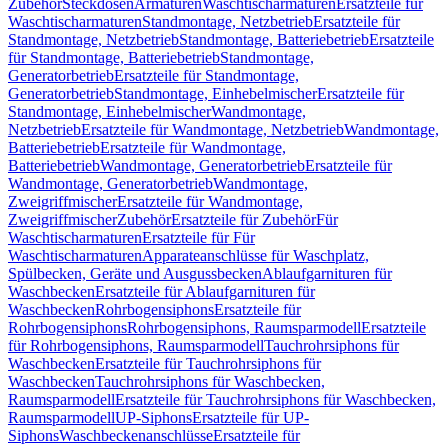
Zubehör
Steckdosen
Armaturen
Waschtischarmaturen
Ersatzteile für
Waschtischarmaturen
Standmontage, Netzbetrieb
Ersatzteile für
Standmontage, Netzbetrieb
Standmontage, Batteriebetrieb
Ersatzteile
für Standmontage, Batteriebetrieb
Standmontage,
Generatorbetrieb
Ersatzteile für Standmontage,
Generatorbetrieb
Standmontage, Einhebelmischer
Ersatzteile für
Standmontage, Einhebelmischer
Wandmontage,
Netzbetrieb
Ersatzteile für Wandmontage, Netzbetrieb
Wandmontage,
Batteriebetrieb
Ersatzteile für Wandmontage,
Batteriebetrieb
Wandmontage, Generatorbetrieb
Ersatzteile für
Wandmontage, Generatorbetrieb
Wandmontage,
Zweigriffmischer
Ersatzteile für Wandmontage,
Zweigriffmischer
Zubehör
Ersatzteile für Zubehör
Für
Waschtischarmaturen
Ersatzteile für Für
Waschtischarmaturen
Apparateanschlüsse für Waschplatz,
Spülbecken, Geräte und Ausgussbecken
Ablaufgarnituren für
Waschbecken
Ersatzteile für Ablaufgarnituren für
Waschbecken
Rohrbogensiphons
Ersatzteile für
Rohrbogensiphons
Rohrbogensiphons, Raumsparmodell
Ersatzteile
für Rohrbogensiphons, Raumsparmodell
Tauchrohrsiphons für
Waschbecken
Ersatzteile für Tauchrohrsiphons für
Waschbecken
Tauchrohrsiphons für Waschbecken,
Raumsparmodell
Ersatzteile für Tauchrohrsiphons für Waschbecken,
Raumsparmodell
UP-Siphons
Ersatzteile für UP-
Siphons
Waschbeckenanschlüsse
Ersatzteile für