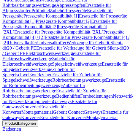
Rohrbearbeitungswerkzeuge
Abpressstopfen
Ersatzteile für
Abpressstopfen
Prüfmittel
Zubehör
Pressgeräte
Ersatzteile für
Pressgeräte
Pressgeräte Kompatibilität [1]
Ersatzteile für Pressgeräte
Kompatibilität [1]
Pressgeräte Kompatibilität [2]
Ersatzteile für
Pressgeräte Kompatibilität [2]
Pressgeräte Kompatibilität
[2XL]
Ersatzteile für Pressgeräte Kompatibilität [2XL]
Pressgeräte
Kompatibilität [4] / [2]
Ersatzteile für Pressgeräte Kompatibilität [4] /
[2]
Universalkoffer
Universalkoffer
Werkzeuge für Geberit Silent-
db20 / Geberit PE
Ersatzteile für Werkzeuge für Geberit Silent-db20
/ Geberit PE
Elektroschweißwerkzeuge
Ersatzteile für
Elektroschweißwerkzeuge
Zubehör für
Elektroschweißwerkzeuge
Spiegelschweißwerkzeuge
Ersatzteile für
Spiegelschweißwerkzeuge
Zubehör für
Spiegelschweißwerkzeuge
Ersatzteile für Zubehör für
Spiegelschweißwerkzeuge
Rohrbearbeitungswerkzeuge
Ersatzteile
für Rohrbearbeitungswerkzeuge
Zubehör für
Rohrbearbeitungswerkzeuge
Ersatzteile für Zubehör für
Rohrbearbeitungswerkzeuge
Bedienhilfen
Fernbedienungen
Netzwerk
für Netzwerkkomponenten
Gateways
Ersatzteile für
Gateways
Konverter
Ersatzteile für
Konverter
Montagematerial
Geberit Connect
Gateways
Ersatzteile für
Gateways
Konverter
Ersatzteile für Konverter
Montagematerial
Produktkategorien
Badserien