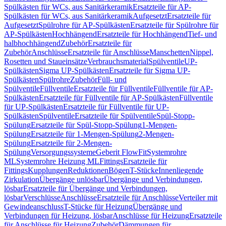
Spülkästen für WCs, aus Sanitärkeramik
Ersatzteile für AP-
Spülkästen für WCs, aus Sanitärkeramik
Aufgesetzt
Ersatzteile für
Aufgesetzt
Spülrohre für AP-Spülkästen
Ersatzteile für Spülrohre für
AP-Spülkästen
Hochhängend
Ersatzteile für Hochhängend
Tief- und
halbhochhängend
Zubehör
Ersatzteile für
Zubehör
Anschlüsse
Ersatzteile für Anschlüsse
Manschetten
Nippel,
Rosetten und Staueinsätze
Verbrauchsmaterial
Spülventile
UP-
Spülkästen
Sigma UP-Spülkästen
Ersatzteile für Sigma UP-
Spülkästen
Spülrohre
Zubehör
Füll- und
Spülventile
Füllventile
Ersatzteile für Füllventile
Füllventile für AP-
Spülkästen
Ersatzteile für Füllventile für AP-Spülkästen
Füllventile
für UP-Spülkästen
Ersatzteile für Füllventile für UP-
Spülkästen
Spülventile
Ersatzteile für Spülventile
Spül-Stopp-
Spülung
Ersatzteile für Spül-Stopp-Spülung
1-Mengen-
Spülung
Ersatzteile für 1-Mengen-Spülung
2-Mengen-
Spülung
Ersatzteile für 2-Mengen-
Spülung
Versorgungssysteme
Geberit FlowFit
Systemrohre
ML
Systemrohre Heizung ML
Fittings
Ersatzteile für
Fittings
Kupplungen
Reduktionen
Bögen
T-Stücke
Innenliegende
Zirkulation
Übergänge unlösbar
Übergänge und Verbindungen,
lösbar
Ersatzteile für Übergänge und Verbindungen,
lösbar
Verschlüsse
Anschlüsse
Ersatzteile für Anschlüsse
Verteiler mit
Gewindeanschluss
T-Stücke für Heizung
Übergänge und
Verbindungen für Heizung, lösbar
Anschlüsse für Heizung
Ersatzteile
für Anschlüsse für Heizung
Zubehör
Dämmungen für