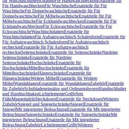
für Waschtischunterschränke
Für Handwaschbecken
Ersatzteile für
Für Handwaschbecken
Für Waschtische
Ersatzteile für Für
Waschtische
Für Doppelwaschtische
Ersatzteile für Für
Doppelwaschtische
Für Möbelwaschtische
Ersatzteile für Für
Möbelwaschtische
Für Eckhandwaschbecken
Ersatzteile für Für
Eckhandwaschbecken
Für Eckwaschtische
Ersatzteile für Für
Eckwaschtische
Waschtischplatten
Ersatzteile für
Waschtischplatten
Für Aufsatzwaschtisch Schalenform
Ersatzteile für
Für Aufsatzwaschtisch Schalenform
Für Aufsatzwaschtisch
rechteckig
Ersatzteile für Für Aufsatzwaschtisch
rechteckig
Seitenschränke
Ersatzteile für Seitenschränke
Niedrige
Seitenschränke
Ersatzteile für Niedrige
Seitenschränke
Hochschränke
Ersatzteile für
Hochschränke
Mittelhochschränke
Ersatzteile für
Mittelhochschränke
Hängeschränke
Ersatzteile für
Hängeschränke
Weitere Möbel
Ersatzteile für Weitere
Möbel
Wandablagen
Ersatzteile für Wandablagen
Zubehör
Ersatzteile
für Zubehör
Schubladeneinsätze und Ordnungsboxen
Handtuchhalter
und Handtuchhaken
Lichtelemente
Griffe
Sets
Füße
Magnettafeln
Steckdosen
Ersatzteile für Steckdosen
Weiteres
Zubehör
Spiegel und Spiegelschränke
Spiegel
Ersatzteile für
Spiegel
Mit integrierter Beleuchtung
Ersatzteile für Mit integrierter
Beleuchtung
Spiegelschränke
Ersatzteile für Spiegelschränke
Mit
integrierter Beleuchtung
Ersatzteile für Mit integrierter
Beleuchtung
Zubehör
Lichtelemente
Griffe
Weiteres