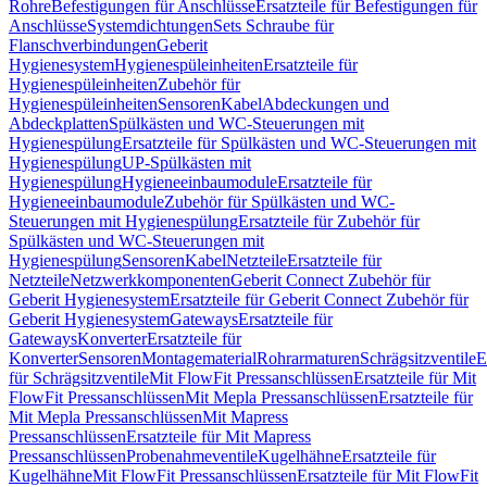
Rohre
Befestigungen für Anschlüsse
Ersatzteile für Befestigungen für
Anschlüsse
Systemdichtungen
Sets Schraube für
Flanschverbindungen
Geberit
Hygienesystem
Hygienespüleinheiten
Ersatzteile für
Hygienespüleinheiten
Zubehör für
Hygienespüleinheiten
Sensoren
Kabel
Abdeckungen und
Abdeckplatten
Spülkästen und WC-Steuerungen mit
Hygienespülung
Ersatzteile für Spülkästen und WC-Steuerungen mit
Hygienespülung
UP-Spülkästen mit
Hygienespülung
Hygieneeinbaumodule
Ersatzteile für
Hygieneeinbaumodule
Zubehör für Spülkästen und WC-
Steuerungen mit Hygienespülung
Ersatzteile für Zubehör für
Spülkästen und WC-Steuerungen mit
Hygienespülung
Sensoren
Kabel
Netzteile
Ersatzteile für
Netzteile
Netzwerkkomponenten
Geberit Connect Zubehör für
Geberit Hygienesystem
Ersatzteile für Geberit Connect Zubehör für
Geberit Hygienesystem
Gateways
Ersatzteile für
Gateways
Konverter
Ersatzteile für
Konverter
Sensoren
Montagematerial
Rohrarmaturen
Schrägsitzventile
E
für Schrägsitzventile
Mit FlowFit Pressanschlüssen
Ersatzteile für Mit
FlowFit Pressanschlüssen
Mit Mepla Pressanschlüssen
Ersatzteile für
Mit Mepla Pressanschlüssen
Mit Mapress
Pressanschlüssen
Ersatzteile für Mit Mapress
Pressanschlüssen
Probenahmeventile
Kugelhähne
Ersatzteile für
Kugelhähne
Mit FlowFit Pressanschlüssen
Ersatzteile für Mit FlowFit