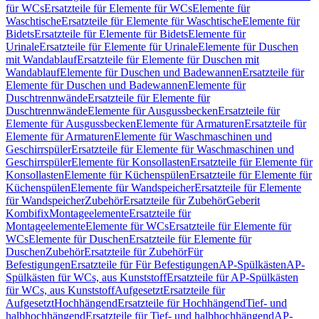
für WCs
Ersatzteile für Elemente für WCs
Elemente für
Waschtische
Ersatzteile für Elemente für Waschtische
Elemente für
Bidets
Ersatzteile für Elemente für Bidets
Elemente für
Urinale
Ersatzteile für Elemente für Urinale
Elemente für Duschen
mit Wandablauf
Ersatzteile für Elemente für Duschen mit
Wandablauf
Elemente für Duschen und Badewannen
Ersatzteile für
Elemente für Duschen und Badewannen
Elemente für
Duschtrennwände
Ersatzteile für Elemente für
Duschtrennwände
Elemente für Ausgussbecken
Ersatzteile für
Elemente für Ausgussbecken
Elemente für Armaturen
Ersatzteile für
Elemente für Armaturen
Elemente für Waschmaschinen und
Geschirrspüler
Ersatzteile für Elemente für Waschmaschinen und
Geschirrspüler
Elemente für Konsollasten
Ersatzteile für Elemente für
Konsollasten
Elemente für Küchenspülen
Ersatzteile für Elemente für
Küchenspülen
Elemente für Wandspeicher
Ersatzteile für Elemente
für Wandspeicher
Zubehör
Ersatzteile für Zubehör
Geberit
Kombifix
Montageelemente
Ersatzteile für
Montageelemente
Elemente für WCs
Ersatzteile für Elemente für
WCs
Elemente für Duschen
Ersatzteile für Elemente für
Duschen
Zubehör
Ersatzteile für Zubehör
Für
Befestigungen
Ersatzteile für Für Befestigungen
AP-Spülkästen
AP-
Spülkästen für WCs, aus Kunststoff
Ersatzteile für AP-Spülkästen
für WCs, aus Kunststoff
Aufgesetzt
Ersatzteile für
Aufgesetzt
Hochhängend
Ersatzteile für Hochhängend
Tief- und
halbhochhängend
Ersatzteile für Tief- und halbhochhängend
AP-