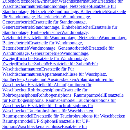
Zubehör
Steckdosen
Armaturen
Waschtischarmaturen
Ersatzteile für
Waschtischarmaturen
Standmontage, Netzbetrieb
Ersatzteile für
Standmontage, Netzbetrieb
Standmontage, Batteriebetrieb
Ersatzteile
für Standmontage, Batteriebetrieb
Standmontage,
Generatorbetrieb
Ersatzteile für Standmontage,
Generatorbetrieb
Standmontage, Einhebelmischer
Ersatzteile für
Standmontage, Einhebelmischer
Wandmontage,
Netzbetrieb
Ersatzteile für Wandmontage, Netzbetrieb
Wandmontage,
Batteriebetrieb
Ersatzteile für Wandmontage,
Batteriebetrieb
Wandmontage, Generatorbetrieb
Ersatzteile für
Wandmontage, Generatorbetrieb
Wandmontage,
Zweigriffmischer
Ersatzteile für Wandmontage,
Zweigriffmischer
Zubehör
Ersatzteile für Zubehör
Für
Waschtischarmaturen
Ersatzteile für Für
Waschtischarmaturen
Apparateanschlüsse für Waschplatz,
Spülbecken, Geräte und Ausgussbecken
Ablaufgarnituren für
Waschbecken
Ersatzteile für Ablaufgarnituren für
Waschbecken
Rohrbogensiphons
Ersatzteile für
Rohrbogensiphons
Rohrbogensiphons, Raumsparmodell
Ersatzteile
für Rohrbogensiphons, Raumsparmodell
Tauchrohrsiphons für
Waschbecken
Ersatzteile für Tauchrohrsiphons für
Waschbecken
Tauchrohrsiphons für Waschbecken,
Raumsparmodell
Ersatzteile für Tauchrohrsiphons für Waschbecken,
Raumsparmodell
UP-Siphons
Ersatzteile für UP-
Siphons
Waschbeckenanschlüsse
Ersatzteile für