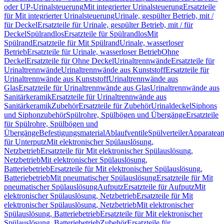
oder UP-Urinalsteuerung
Mit integrierter Urinalsteuerung
Ersatzteile
für Mit integrierter Urinalsteuerung
Urinale, gespülter Betrieb, mit /
für Deckel
Ersatzteile für Urinale, gespülter Betrieb, mit / für
Deckel
Spülrandlos
Ersatzteile für Spülrandlos
Mit
Spülrand
Ersatzteile für Mit Spülrand
Urinale, wasserloser
Betrieb
Ersatzteile für Urinale, wasserloser Betrieb
Ohne
Deckel
Ersatzteile für Ohne Deckel
Urinaltrennwände
Ersatzteile für
Urinaltrennwände
Urinaltrennwände aus Kunststoff
Ersatzteile für
Urinaltrennwände aus Kunststoff
Urinaltrennwände aus
Glas
Ersatzteile für Urinaltrennwände aus Glas
Urinaltrennwände aus
Sanitärkeramik
Ersatzteile für Urinaltrennwände aus
Sanitärkeramik
Zubehör
Ersatzteile für Zubehör
Urinaldeckel
Siphons
und Siphonzubehör
Spülrohre, Spülbögen und Übergänge
Ersatzteile
für Spülrohre, Spülbögen und
Übergänge
Befestigungsmaterial
Ablaufventile
Spülverteiler
Apparatean
für Unterputz
Mit elektronischer Spülauslösung,
Netzbetrieb
Ersatzteile für Mit elektronischer Spülauslösung,
Netzbetrieb
Mit elektronischer Spülauslösung,
Batteriebetrieb
Ersatzteile für Mit elektronischer Spülauslösung,
Batteriebetrieb
Mit pneumatischer Spülauslösung
Ersatzteile für Mit
pneumatischer Spülauslösung
Aufputz
Ersatzteile für Aufputz
Mit
elektronischer Spülauslösung, Netzbetrieb
Ersatzteile für Mit
elektronischer Spülauslösung, Netzbetrieb
Mit elektronischer
Spülauslösung, Batteriebetrieb
Ersatzteile für Mit elektronischer
Spülauslösung, Batteriebetrieb
Zubehör
Ersatzteile für