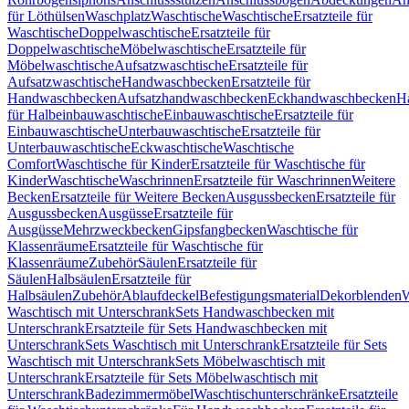
für Löthülsen
Waschplatz
Waschtische
Waschtische
Ersatzteile für
Waschtische
Doppelwaschtische
Ersatzteile für
Doppelwaschtische
Möbelwaschtische
Ersatzteile für
Möbelwaschtische
Aufsatzwaschtische
Ersatzteile für
Aufsatzwaschtische
Handwaschbecken
Ersatzteile für
Handwaschbecken
Aufsatzhandwaschbecken
Eckhandwaschbecken
H
für Halbeinbauwaschtische
Einbauwaschtische
Ersatzteile für
Einbauwaschtische
Unterbauwaschtische
Ersatzteile für
Unterbauwaschtische
Eckwaschtische
Waschtische
Comfort
Waschtische für Kinder
Ersatzteile für Waschtische für
Kinder
Waschtische
Waschrinnen
Ersatzteile für Waschrinnen
Weitere
Becken
Ersatzteile für Weitere Becken
Ausgussbecken
Ersatzteile für
Ausgussbecken
Ausgüsse
Ersatzteile für
Ausgüsse
Mehrzweckbecken
Gipsfangbecken
Waschtische für
Klassenräume
Ersatzteile für Waschtische für
Klassenräume
Zubehör
Säulen
Ersatzteile für
Säulen
Halbsäulen
Ersatzteile für
Halbsäulen
Zubehör
Ablaufdeckel
Befestigungsmaterial
Dekorblenden
W
Waschtisch mit Unterschrank
Sets Handwaschbecken mit
Unterschrank
Ersatzteile für Sets Handwaschbecken mit
Unterschrank
Sets Waschtisch mit Unterschrank
Ersatzteile für Sets
Waschtisch mit Unterschrank
Sets Möbelwaschtisch mit
Unterschrank
Ersatzteile für Sets Möbelwaschtisch mit
Unterschrank
Badezimmermöbel
Waschtischunterschränke
Ersatzteile