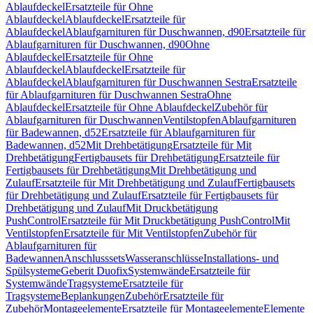
Ablaufdeckel
Ersatzteile für Ohne
Ablaufdeckel
Ablaufdeckel
Ersatzteile für
Ablaufdeckel
Ablaufgarnituren für Duschwannen, d90
Ersatzteile für
Ablaufgarnituren für Duschwannen, d90
Ohne
Ablaufdeckel
Ersatzteile für Ohne
Ablaufdeckel
Ablaufdeckel
Ersatzteile für
Ablaufdeckel
Ablaufgarnituren für Duschwannen Sestra
Ersatzteile
für Ablaufgarnituren für Duschwannen Sestra
Ohne
Ablaufdeckel
Ersatzteile für Ohne Ablaufdeckel
Zubehör für
Ablaufgarnituren für Duschwannen
Ventilstopfen
Ablaufgarnituren
für Badewannen, d52
Ersatzteile für Ablaufgarnituren für
Badewannen, d52
Mit Drehbetätigung
Ersatzteile für Mit
Drehbetätigung
Fertigbausets für Drehbetätigung
Ersatzteile für
Fertigbausets für Drehbetätigung
Mit Drehbetätigung und
Zulauf
Ersatzteile für Mit Drehbetätigung und Zulauf
Fertigbausets
für Drehbetätigung und Zulauf
Ersatzteile für Fertigbausets für
Drehbetätigung und Zulauf
Mit Druckbetätigung
PushControl
Ersatzteile für Mit Druckbetätigung PushControl
Mit
Ventilstopfen
Ersatzteile für Mit Ventilstopfen
Zubehör für
Ablaufgarnituren für
Badewannen
Anschlusssets
Wasseranschlüsse
Installations- und
Spülsysteme
Geberit Duofix
Systemwände
Ersatzteile für
Systemwände
Tragsysteme
Ersatzteile für
Tragsysteme
Beplankungen
Zubehör
Ersatzteile für
Zubehör
Montageelemente
Ersatzteile für Montageelemente
Elemente