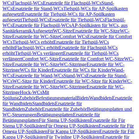
WCs
Flachspül-WCs
Ersatzteile für Flachspül-WCs
Stand-
WCs
Ersatzteile für Stand-WCs
Tiefspül-WCs für AP-Spülkasten
aufgesetzt
Ersatzteile für Tiefspül-WCs für AP-Spülkasten
aufgesetzt
Tiefspül-WCs
Ersatzteile für Tiefspül-WCs
Flachspül-
WCs
Ersatzteile für Flachspül-WCs
AP-Spülkästen für WCs, aus
Sanitärkeramik
Aufgesetzt
WC-Sitze
Ersatzteile für WC-Sitze
WC-
Sitze
Ersatzteile für WC-Sitze
Comfort WCs
Ersatzteile für Comfort
WCs
Tiefspül-WCs erhöht
Ersatzteile für Tiefspül-WCs
erhöht
Flachspül-WCs erhöht
Ersatzteile für Flachspül-WCs
erhöht
Tiefspül-WCs verlängert
Ersatzteile für Tiefspül-WCs
verlängert
Comfort WC-Sitze
Ersatzteile für Comfort WC-Sitze
WC-
Sitze
Ersatzteile für WC-Sitze
WC-Sitzringe
Ersatzteile für WC-
Sitzringe
WCs für Kinder
Ersatzteile für WCs für Kinder
Wand-
WCs
Ersatzteile für Wand-WCs
Stand-WCs
Ersatzteile für Stand-
WCs
WC-Sitze für Kinder
Ersatzteile für WC-Sitze für Kinder
WC-
Sitze
Ersatzteile für WC-Sitze
WC-Sitzringe
Ersatzteile für WC-
Sitzringe
Hock-WCs
Mit
Spülung
Zubehör
Befestigungsmaterial
Bidets
Wandbidets
Ersatzteile
für Wandbidets
Standbidets
Ersatzteile für
Standbidets
Zubehör
Ersatzteile für Zubehör
Betätigungsplatten und
WC-Steuerungen
Betätigungsplatten
Ersatzteile für
Betätigungsplatten
Für Sigma UP-Spülkästen
Ersatzteile für Für
Sigma UP-Spülkästen
Für Omega UP-Spülkästen
Ersatzteile für Für
Omega UP-Spülkästen
Für Kappa UP-Spülkästen
Ersatzteile für Für
Kappa UP-Spülkästen
Für Twinline UP-Spülkästen
Ersatzteile für