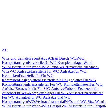
AT
WCs und Urinale
Geberit AquaClean Dusch-WCs
WC-
Komplettanlagen
Ersatzteile für WC-Komplettanlagen
Wand-
WCs
Ersatzteile für Wand-WCs
Stand-WCs
Ersatzteile für Stand-
WCs
WC-Aufsätze
Ersatzteile für WC-Aufsätze
Für WC-
Keramiken
Ersatzteile für Für WC-
Keramiken
Designplatten
Ersatzteile für Designplatten
Für WC-
Komplettanlagen
Ersatzteile für Für WC-Komplettanlagen
Für WC-
Aufsätze
Ersatzteile für Für WC-Aufsätze
Zubehör
Ersatzteile für
Zubehör
Für WC-Komplettanlagen
Für WC-Aufsätze
Ersatzteile für
Für WC-Aufsätze
Für WC-Aufsätze und WC-
Komplettanlagen
WCs
Verbrauchsmaterial
WCs und WC-Sitze
Wand-
WCs
Ersatzteile für Wand-WCs
Tiefspül-WCs
Ersatzteile für Tiefspül-