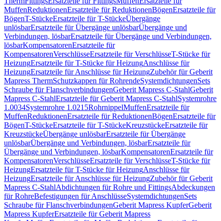
Therm
Fittings
Ersatzteile für Fittings
Muffen
Ersatzteile für
Muffen
Reduktionen
Ersatzteile für Reduktionen
Bögen
Ersatzteile für
Bögen
T-Stücke
Ersatzteile für T-Stücke
Übergänge
unlösbar
Ersatzteile für Übergänge unlösbar
Übergänge und
Verbindungen, lösbar
Ersatzteile für Übergänge und Verbindungen,
lösbar
Kompensatoren
Ersatzteile für
Kompensatoren
Verschlüsse
Ersatzteile für Verschlüsse
T-Stücke für
Heizung
Ersatzteile für T-Stücke für Heizung
Anschlüsse für
Heizung
Ersatzteile für Anschlüsse für Heizung
Zubehör für Geberit
Mapress Therm
Schutzkappen für Rohrende
Systemdichtungen
Sets
Schraube für Flanschverbindungen
Geberit Mapress C-Stahl
Geberit
Mapress C-Stahl
Ersatzteile für Geberit Mapress C-Stahl
Systemrohre
1.0034
Systemrohre 1.0215
Rohrnippel
Muffen
Ersatzteile für
Muffen
Reduktionen
Ersatzteile für Reduktionen
Bögen
Ersatzteile für
Bögen
T-Stücke
Ersatzteile für T-Stücke
Kreuzstücke
Ersatzteile für
Kreuzstücke
Übergänge unlösbar
Ersatzteile für Übergänge
unlösbar
Übergänge und Verbindungen, lösbar
Ersatzteile für
Übergänge und Verbindungen, lösbar
Kompensatoren
Ersatzteile für
Kompensatoren
Verschlüsse
Ersatzteile für Verschlüsse
T-Stücke für
Heizung
Ersatzteile für T-Stücke für Heizung
Anschlüsse für
Heizung
Ersatzteile für Anschlüsse für Heizung
Zubehör für Geberit
Mapress C-Stahl
Abdichtungen für Rohre und Fittings
Abdeckungen
für Rohre
Befestigungen für Anschlüsse
Systemdichtungen
Sets
Schraube für Flanschverbindungen
Geberit Mapress Kupfer
Geberit
Mapress Kupfer
Ersatzteile für Geberit Mapress