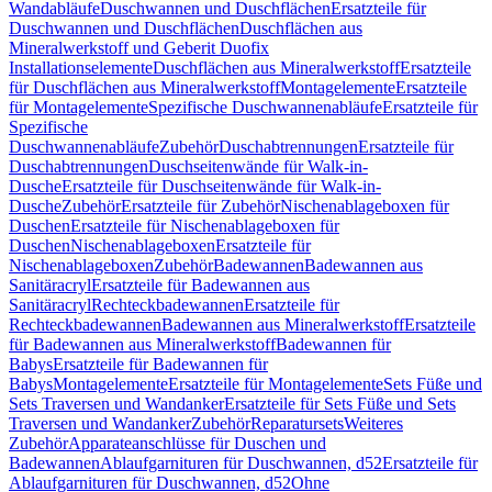
Wandabläufe
Duschwannen und Duschflächen
Ersatzteile für
Duschwannen und Duschflächen
Duschflächen aus
Mineralwerkstoff und Geberit Duofix
Installationselemente
Duschflächen aus Mineralwerkstoff
Ersatzteile
für Duschflächen aus Mineralwerkstoff
Montagelemente
Ersatzteile
für Montagelemente
Spezifische Duschwannenabläufe
Ersatzteile für
Spezifische
Duschwannenabläufe
Zubehör
Duschabtrennungen
Ersatzteile für
Duschabtrennungen
Duschseitenwände für Walk-in-
Dusche
Ersatzteile für Duschseitenwände für Walk-in-
Dusche
Zubehör
Ersatzteile für Zubehör
Nischenablageboxen für
Duschen
Ersatzteile für Nischenablageboxen für
Duschen
Nischenablageboxen
Ersatzteile für
Nischenablageboxen
Zubehör
Badewannen
Badewannen aus
Sanitäracryl
Ersatzteile für Badewannen aus
Sanitäracryl
Rechteckbadewannen
Ersatzteile für
Rechteckbadewannen
Badewannen aus Mineralwerkstoff
Ersatzteile
für Badewannen aus Mineralwerkstoff
Badewannen für
Babys
Ersatzteile für Badewannen für
Babys
Montagelemente
Ersatzteile für Montagelemente
Sets Füße und
Sets Traversen und Wandanker
Ersatzteile für Sets Füße und Sets
Traversen und Wandanker
Zubehör
Reparatursets
Weiteres
Zubehör
Apparateanschlüsse für Duschen und
Badewannen
Ablaufgarnituren für Duschwannen, d52
Ersatzteile für
Ablaufgarnituren für Duschwannen, d52
Ohne