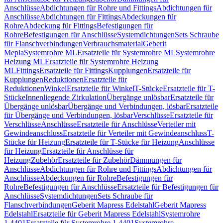
Anschlüsse
Abdichtungen für Rohre und Fittings
Abdichtungen für
Anschlüsse
Abdichtungen für Fittings
Abdeckungen für
Rohre
Abdeckung für Fittings
Befestigungen für
Rohre
Befestigungen für Anschlüsse
Systemdichtungen
Sets Schraube
für Flanschverbindungen
Verbrauchsmaterial
Geberit
Mepla
Systemrohre ML
Ersatzteile für Systemrohre ML
Systemrohre
Heizung ML
Ersatzteile für Systemrohre Heizung
ML
Fittings
Ersatzteile für Fittings
Kupplungen
Ersatzteile für
Kupplungen
Reduktionen
Ersatzteile für
Reduktionen
Winkel
Ersatzteile für Winkel
T-Stücke
Ersatzteile für T-
Stücke
Innenliegende Zirkulation
Übergänge unlösbar
Ersatzteile für
Übergänge unlösbar
Übergänge und Verbindungen, lösbar
Ersatzteile
für Übergänge und Verbindungen, lösbar
Verschlüsse
Ersatzteile für
Verschlüsse
Anschlüsse
Ersatzteile für Anschlüsse
Verteiler mit
Gewindeanschluss
Ersatzteile für Verteiler mit Gewindeanschluss
T-
Stücke für Heizung
Ersatzteile für T-Stücke für Heizung
Anschlüsse
für Heizung
Ersatzteile für Anschlüsse für
Heizung
Zubehör
Ersatzteile für Zubehör
Dämmungen für
Anschlüsse
Abdichtungen für Rohre und Fittings
Abdichtungen für
Anschlüsse
Abdeckungen für Rohre
Befestigungen für
Rohre
Befestigungen für Anschlüsse
Ersatzteile für Befestigungen für
Anschlüsse
Systemdichtungen
Sets Schraube für
Flanschverbindungen
Geberit Mapress Edelstahl
Geberit Mapress
Edelstahl
Ersatzteile für Geberit Mapress Edelstahl
Systemrohre
1.4401
Ersatzteile für Systemrohre 1.4401
Systemrohre