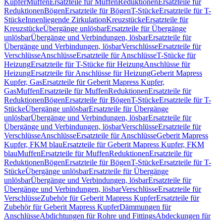
Kupfer
Muffen
Ersatzteile für Muffen
Reduktionen
Ersatzteile für
Reduktionen
Bögen
Ersatzteile für Bögen
T-Stücke
Ersatzteile für T-
Stücke
Innenliegende Zirkulation
Kreuzstücke
Ersatzteile für
Kreuzstücke
Übergänge unlösbar
Ersatzteile für Übergänge
unlösbar
Übergänge und Verbindungen, lösbar
Ersatzteile für
Übergänge und Verbindungen, lösbar
Verschlüsse
Ersatzteile für
Verschlüsse
Anschlüsse
Ersatzteile für Anschlüsse
T-Stücke für
Heizung
Ersatzteile für T-Stücke für Heizung
Anschlüsse für
Heizung
Ersatzteile für Anschlüsse für Heizung
Geberit Mapress
Kupfer, Gas
Ersatzteile für Geberit Mapress Kupfer,
Gas
Muffen
Ersatzteile für Muffen
Reduktionen
Ersatzteile für
Reduktionen
Bögen
Ersatzteile für Bögen
T-Stücke
Ersatzteile für T-
Stücke
Übergänge unlösbar
Ersatzteile für Übergänge
unlösbar
Übergänge und Verbindungen, lösbar
Ersatzteile für
Übergänge und Verbindungen, lösbar
Verschlüsse
Ersatzteile für
Verschlüsse
Anschlüsse
Ersatzteile für Anschlüsse
Geberit Mapress
Kupfer, FKM blau
Ersatzteile für Geberit Mapress Kupfer, FKM
blau
Muffen
Ersatzteile für Muffen
Reduktionen
Ersatzteile für
Reduktionen
Bögen
Ersatzteile für Bögen
T-Stücke
Ersatzteile für T-
Stücke
Übergänge unlösbar
Ersatzteile für Übergänge
unlösbar
Übergänge und Verbindungen, lösbar
Ersatzteile für
Übergänge und Verbindungen, lösbar
Verschlüsse
Ersatzteile für
Verschlüsse
Zubehör für Geberit Mapress Kupfer
Ersatzteile für
Zubehör für Geberit Mapress Kupfer
Dämmungen für
Anschlüsse
Abdichtungen für Rohre und Fittings
Abdeckungen für