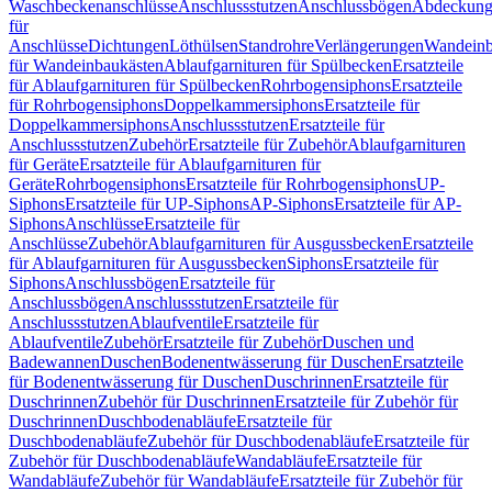
Waschbeckenanschlüsse
Anschlussstutzen
Anschlussbögen
Abdeckung
für
Anschlüsse
Dichtungen
Löthülsen
Standrohre
Verlängerungen
Wandeinb
für Wandeinbaukästen
Ablaufgarnituren für Spülbecken
Ersatzteile
für Ablaufgarnituren für Spülbecken
Rohrbogensiphons
Ersatzteile
für Rohrbogensiphons
Doppelkammersiphons
Ersatzteile für
Doppelkammersiphons
Anschlussstutzen
Ersatzteile für
Anschlussstutzen
Zubehör
Ersatzteile für Zubehör
Ablaufgarnituren
für Geräte
Ersatzteile für Ablaufgarnituren für
Geräte
Rohrbogensiphons
Ersatzteile für Rohrbogensiphons
UP-
Siphons
Ersatzteile für UP-Siphons
AP-Siphons
Ersatzteile für AP-
Siphons
Anschlüsse
Ersatzteile für
Anschlüsse
Zubehör
Ablaufgarnituren für Ausgussbecken
Ersatzteile
für Ablaufgarnituren für Ausgussbecken
Siphons
Ersatzteile für
Siphons
Anschlussbögen
Ersatzteile für
Anschlussbögen
Anschlussstutzen
Ersatzteile für
Anschlussstutzen
Ablaufventile
Ersatzteile für
Ablaufventile
Zubehör
Ersatzteile für Zubehör
Duschen und
Badewannen
Duschen
Bodenentwässerung für Duschen
Ersatzteile
für Bodenentwässerung für Duschen
Duschrinnen
Ersatzteile für
Duschrinnen
Zubehör für Duschrinnen
Ersatzteile für Zubehör für
Duschrinnen
Duschbodenabläufe
Ersatzteile für
Duschbodenabläufe
Zubehör für Duschbodenabläufe
Ersatzteile für
Zubehör für Duschbodenabläufe
Wandabläufe
Ersatzteile für
Wandabläufe
Zubehör für Wandabläufe
Ersatzteile für Zubehör für