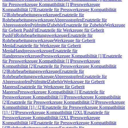
für Presswerkzeuge Kompatibilität [1]
Presswerkzeuge
Kompatibilität [2]
Ersatzteile für Presswerkzeuge Kompatibilität
[2]
Rohrbearbeitungswerkzeuge
Ersatzteile für
Rohrbearbeitungswerkzeuge
Abpressstopfen
Ersatzteile für
Abpressstopfen
Prüfmittel
Zubehör
Ersatzteile für Zubehör
Werkzeuge
für Geberit PushFit
Ersatzteile für Werkzeuge für Geberit
PushFit
Rohrbearbeitungswerkzeuge
Ersatzteile für
Rohrbearbeitungswerkzeuge
Werkzeuge für Geberit
Mepla
Ersatzteile für Werkzeuge für Geberit
Mepla
Handpresswerkzeuge
Ersatzteile für
Handpresswerkzeuge
Presswerkzeuge Kompatibilität [1]
Ersatzteile
für Presswerkzeuge Kompatibilität [1]
Presswerkzeuge
Kompatibilität [2]
Ersatzteile für Presswerkzeuge Kompatibilität
[2]
Rohrbearbeitungswerkzeuge
Ersatzteile für
Rohrbearbeitungswerkzeuge
Abpressstopfen
Ersatzteile für
Abpressstopfen
Prüfmittel
Zubehör
Werkzeuge für Geberit
Mapress
Ersatzteile für Werkzeuge für Geberit
Mapress
Presswerkzeuge Kompatibilität [1]
Ersatzteile für
Presswerkzeuge Kompatibilität [1]
Presswerkzeuge Kompatibilität
[2]
Ersatzteile für Presswerkzeuge Kompatibilität [2]
Presswerkzeuge
Kompatibilität [1] / [2]
Ersatzteile für Presswerkzeuge Kompatibilität
[1] / [2]
Presswerkzeuge Kompatibilität [2XL]
Ersatzteile für
Presswerkzeuge Kompatibilität [2XL]
Presswerkzeuge
Kompatibilität [4]
Ersatzteile für Presswerkzeuge Kompatibilität
[4]
Rohrbearbeitungswerkzeuge
Ersatzteile für