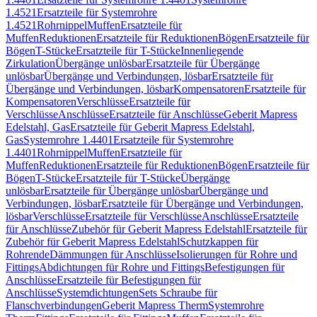
1.4521
Ersatzteile für Systemrohre
1.4521
Rohrnippel
Muffen
Ersatzteile für
Muffen
Reduktionen
Ersatzteile für Reduktionen
Bögen
Ersatzteile für
Bögen
T-Stücke
Ersatzteile für T-Stücke
Innenliegende
Zirkulation
Übergänge unlösbar
Ersatzteile für Übergänge
unlösbar
Übergänge und Verbindungen, lösbar
Ersatzteile für
Übergänge und Verbindungen, lösbar
Kompensatoren
Ersatzteile für
Kompensatoren
Verschlüsse
Ersatzteile für
Verschlüsse
Anschlüsse
Ersatzteile für Anschlüsse
Geberit Mapress
Edelstahl, Gas
Ersatzteile für Geberit Mapress Edelstahl,
Gas
Systemrohre 1.4401
Ersatzteile für Systemrohre
1.4401
Rohrnippel
Muffen
Ersatzteile für
Muffen
Reduktionen
Ersatzteile für Reduktionen
Bögen
Ersatzteile für
Bögen
T-Stücke
Ersatzteile für T-Stücke
Übergänge
unlösbar
Ersatzteile für Übergänge unlösbar
Übergänge und
Verbindungen, lösbar
Ersatzteile für Übergänge und Verbindungen,
lösbar
Verschlüsse
Ersatzteile für Verschlüsse
Anschlüsse
Ersatzteile
für Anschlüsse
Zubehör für Geberit Mapress Edelstahl
Ersatzteile für
Zubehör für Geberit Mapress Edelstahl
Schutzkappen für
Rohrende
Dämmungen für Anschlüsse
Isolierungen für Rohre und
Fittings
Abdichtungen für Rohre und Fittings
Befestigungen für
Anschlüsse
Ersatzteile für Befestigungen für
Anschlüsse
Systemdichtungen
Sets Schraube für
Flanschverbindungen
Geberit Mapress Therm
Systemrohre