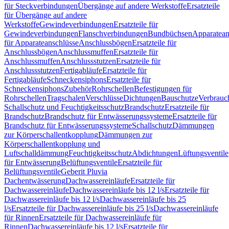
für Steckverbindungen
Übergänge auf andere Werkstoffe
Ersatzteile
für Übergänge auf andere
Werkstoffe
Gewindeverbindungen
Ersatzteile für
Gewindeverbindungen
Flanschverbindungen
Bundbüchsen
Apparatean
für Apparateanschlüsse
Anschlussbögen
Ersatzteile für
Anschlussbögen
Anschlussmuffen
Ersatzteile für
Anschlussmuffen
Anschlussstutzen
Ersatzteile für
Anschlussstutzen
Fertigabläufe
Ersatzteile für
Fertigabläufe
Schneckensiphons
Ersatzteile für
Schneckensiphons
Zubehör
Rohrschellen
Befestigungen für
Rohrschellen
Tragschalen
Verschlüsse
Dichtungen
Bauschutze
Verbrauc
Schallschutz und Feuchtigkeitsschutz
Brandschutz
Ersatzteile für
Brandschutz
Brandschutz für Entwässerungssysteme
Ersatzteile für
Brandschutz für Entwässerungssysteme
Schallschutz
Dämmungen
zur Körperschallentkopplung
Dämmungen zur
Körperschallentkopplung und
Luftschalldämmung
Feuchtigkeitsschutz
Abdichtungen
Lüftungsventile
für Entwässerung
Belüftungsventile
Ersatzteile für
Belüftungsventile
Geberit Pluvia
Dachentwässerung
Dachwassereinläufe
Ersatzteile für
Dachwassereinläufe
Dachwassereinläufe bis 12 l/s
Ersatzteile für
Dachwassereinläufe bis 12 l/s
Dachwassereinläufe bis 25
l/s
Ersatzteile für Dachwassereinläufe bis 25 l/s
Dachwassereinläufe
für Rinnen
Ersatzteile für Dachwassereinläufe für
Rinnen
Dachwassereinläufe bis 12 l/s
Ersatzteile für