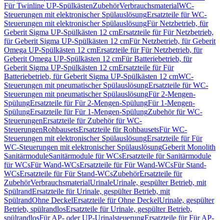
Für Twinline UP-Spülkästen
Zubehör
Verbrauchsmaterial
WC-
Steuerungen mit elektronischer Spülauslösung
Ersatzteile für WC-
Steuerungen mit elektronischer Spülauslösung
Für Netzbetrieb, für
Geberit Sigma UP-Spülkästen 12 cm
Ersatzteile für Für Netzbetrieb,
für Geberit Sigma UP-Spülkästen 12 cm
Für Netzbetrieb, für Geberit
Omega UP-Spülkästen 12 cm
Ersatzteile für Für Netzbetrieb, für
Geberit Omega UP-Spülkästen 12 cm
Für Batteriebetrieb, für
Geberit Sigma UP-Spülkästen 12 cm
Ersatzteile für Für
Batteriebetrieb, für Geberit Sigma UP-Spülkästen 12 cm
WC-
Steuerungen mit pneumatischer Spülauslösung
Ersatzteile für WC-
Steuerungen mit pneumatischer Spülauslösung
Für 2-Mengen-
Spülung
Ersatzteile für Für 2-Mengen-Spülung
Für 1-Mengen-
Spülung
Ersatzteile für Für 1-Mengen-Spülung
Zubehör für WC-
Steuerungen
Ersatzteile für Zubehör für WC-
Steuerungen
Rohbausets
Ersatzteile für Rohbausets
Für WC-
Steuerungen mit elektronischer Spülauslösung
Ersatzteile für Für
WC-Steuerungen mit elektronischer Spülauslösung
Geberit Monolith
Sanitärmodule
Sanitärmodule für WCs
Ersatzteile für Sanitärmodule
für WCs
Für Wand-WCs
Ersatzteile für Für Wand-WCs
Für Stand-
WCs
Ersatzteile für Für Stand-WCs
Zubehör
Ersatzteile für
Zubehör
Verbrauchsmaterial
Urinale
Urinale, gespülter Betrieb, mit
Spülrand
Ersatzteile für Urinale, gespülter Betrieb, mit
Spülrand
Ohne Deckel
Ersatzteile für Ohne Deckel
Urinale, gespülter
Betrieb, spülrandlos
Ersatzteile für Urinale, gespülter Betrieb,
spülrandlos
Für AP- oder UP-Urinalsteuerung
Ersatzteile für Für AP-