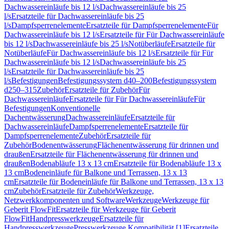
Dachwassereinläufe bis 12 l/s
Dachwassereinläufe bis 25
l/s
Ersatzteile für Dachwassereinläufe bis 25
l/s
Dampfsperrenelemente
Ersatzteile für Dampfsperrenelemente
Für
Dachwassereinläufe bis 12 l/s
Ersatzteile für Für Dachwassereinläufe
bis 12 l/s
Dachwassereinläufe bis 25 l/s
Notüberläufe
Ersatzteile für
Notüberläufe
Für Dachwassereinläufe bis 12 l/s
Ersatzteile für Für
Dachwassereinläufe bis 12 l/s
Dachwassereinläufe bis 25
l/s
Ersatzteile für Dachwassereinläufe bis 25
l/s
Befestigungen
Befestigungssystem d40–200
Befestigungssystem
d250–315
Zubehör
Ersatzteile für Zubehör
Für
Dachwassereinläufe
Ersatzteile für Für Dachwassereinläufe
Für
Befestigungen
Konventionelle
Dachentwässerung
Dachwassereinläufe
Ersatzteile für
Dachwassereinläufe
Dampfsperrenelemente
Ersatzteile für
Dampfsperrenelemente
Zubehör
Ersatzteile für
Zubehör
Bodenentwässerung
Flächenentwässerung für drinnen und
draußen
Ersatzteile für Flächenentwässerung für drinnen und
draußen
Bodenabläufe 13 x 13 cm
Ersatzteile für Bodenabläufe 13 x
13 cm
Bodeneinläufe für Balkone und Terrassen, 13 x 13
cm
Ersatzteile für Bodeneinläufe für Balkone und Terrassen, 13 x 13
cm
Zubehör
Ersatzteile für Zubehör
Werkzeuge,
Netzwerkkomponenten und Software
Werkzeuge
Werkzeuge für
Geberit FlowFit
Ersatzteile für Werkzeuge für Geberit
FlowFit
Handpresswerkzeuge
Ersatzteile für
Handpresswerkzeuge
Presswerkzeuge Kompatibilität [1]
Ersatzteile