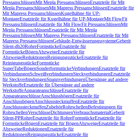
Pressanschlüssen
Mit Mepla Pressanschlüssen
Ersatzteile für Mit
Mepla Pressanschlüssen
Mit Mapress Pressanschlüssen
Ersatzteile für
Mit Mapress Pressanschlüssen
Kugelhähne für UP-
Montage
Ersatzteile für Kugelhähne für UP-Montage
Mit FlowFit
Pressanschlüssen
Ersatzteile für Mit FlowFit Pressanschlüssen
Mit
Mepla Pressanschlüssen
Ersatzteile für Mit Mepla
Pressanschlüssen
Mit Mapress Pressanschlüssen
Ersatzteile für Mit
Mapress Pressanschlüssen
Gebäude-Entwässerungssysteme
Geberit
Silent-db20
Rohre
Formstücke
Ersatzteile für
Formstücke
Bögen
Abzweige
Ersatzteile für
Abzweige
Reduktionen
Reinigungsstücke
Ersatzteile für
Reinigungsstücke
Formstücke
SuperTube
Bögen
Sonderformstücke
Verbindungen
Ersatzteile für
Verbindungen
Schweißverbindungen
Steckverbindungen
Ersatzteile
für Steckverbindungen
Spannverbindungen
Übergänge auf andere
Werkstoffe
Ersatzteile für Übergänge auf andere
Werkstoffe
Apparateanschlüsse
Ersatzteile für
Apparateanschlüsse
Anschlussbögen
Ersatzteile für
Anschlussbögen
Anschlusssteckmuffen
Ersatzteile für
Anschlusssteckmuffen
Zubehör
Rohrschellen
Befestigungen für
Rohrschellen
Verschlüsse
Dichtungen
Verbrauchsmaterial
Geberit
Silent-PP
Rohre
Ersatzteile für Rohre
Formstücke
Ersatzteile für
Formstücke
Bögen
Ersatzteile für Bögen
Abzweige
Ersatzteile für
Abzweige
Reduktionen
Ersatzteile für
Reduktionen
Reinigungsstücke
Ersatzteile für