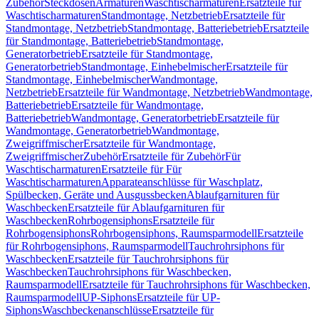
Zubehör
Steckdosen
Armaturen
Waschtischarmaturen
Ersatzteile für
Waschtischarmaturen
Standmontage, Netzbetrieb
Ersatzteile für
Standmontage, Netzbetrieb
Standmontage, Batteriebetrieb
Ersatzteile
für Standmontage, Batteriebetrieb
Standmontage,
Generatorbetrieb
Ersatzteile für Standmontage,
Generatorbetrieb
Standmontage, Einhebelmischer
Ersatzteile für
Standmontage, Einhebelmischer
Wandmontage,
Netzbetrieb
Ersatzteile für Wandmontage, Netzbetrieb
Wandmontage,
Batteriebetrieb
Ersatzteile für Wandmontage,
Batteriebetrieb
Wandmontage, Generatorbetrieb
Ersatzteile für
Wandmontage, Generatorbetrieb
Wandmontage,
Zweigriffmischer
Ersatzteile für Wandmontage,
Zweigriffmischer
Zubehör
Ersatzteile für Zubehör
Für
Waschtischarmaturen
Ersatzteile für Für
Waschtischarmaturen
Apparateanschlüsse für Waschplatz,
Spülbecken, Geräte und Ausgussbecken
Ablaufgarnituren für
Waschbecken
Ersatzteile für Ablaufgarnituren für
Waschbecken
Rohrbogensiphons
Ersatzteile für
Rohrbogensiphons
Rohrbogensiphons, Raumsparmodell
Ersatzteile
für Rohrbogensiphons, Raumsparmodell
Tauchrohrsiphons für
Waschbecken
Ersatzteile für Tauchrohrsiphons für
Waschbecken
Tauchrohrsiphons für Waschbecken,
Raumsparmodell
Ersatzteile für Tauchrohrsiphons für Waschbecken,
Raumsparmodell
UP-Siphons
Ersatzteile für UP-
Siphons
Waschbeckenanschlüsse
Ersatzteile für