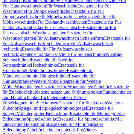
für Waschtischunterschränke
Für Handwaschbecken
Ersatzteile für
Für Handwaschbecken
Für Waschtische
Ersatzteile für Für
Waschtische
Für Doppelwaschtische
Ersatzteile für Für
Doppelwaschtische
Für Möbelwaschtische
Ersatzteile für Für
Möbelwaschtische
Für Eckhandwaschbecken
Ersatzteile für Für
Eckhandwaschbecken
Für Eckwaschtische
Ersatzteile für Für
Eckwaschtische
Waschtischplatten
Ersatzteile für
Waschtischplatten
Für Aufsatzwaschtisch Schalenform
Ersatzteile für
Für Aufsatzwaschtisch Schalenform
Für Aufsatzwaschtisch
rechteckig
Ersatzteile für Für Aufsatzwaschtisch
rechteckig
Seitenschränke
Ersatzteile für Seitenschränke
Niedrige
Seitenschränke
Ersatzteile für Niedrige
Seitenschränke
Hochschränke
Ersatzteile für
Hochschränke
Mittelhochschränke
Ersatzteile für
Mittelhochschränke
Hängeschränke
Ersatzteile für
Hängeschränke
Weitere Möbel
Ersatzteile für Weitere
Möbel
Wandablagen
Ersatzteile für Wandablagen
Zubehör
Ersatzteile
für Zubehör
Schubladeneinsätze und Ordnungsboxen
Handtuchhalter
und Handtuchhaken
Lichtelemente
Griffe
Sets
Füße
Magnettafeln
Steckdosen
Ersatzteile für Steckdosen
Weiteres
Zubehör
Spiegel und Spiegelschränke
Spiegel
Ersatzteile für
Spiegel
Mit integrierter Beleuchtung
Ersatzteile für Mit integrierter
Beleuchtung
Spiegelschränke
Ersatzteile für Spiegelschränke
Mit
integrierter Beleuchtung
Ersatzteile für Mit integrierter
Beleuchtung
Zubehör
Lichtelemente
Griffe
Weiteres