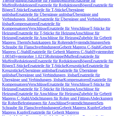
Therm
Fittings
Ersatzteile für Fittings
Muffen
Ersatzteile für
Muffen
Reduktionen
Ersatzteile für Reduktionen
Bögen
Ersatzteile für
Bögen
T-Stücke
Ersatzteile für T-Stücke
Übergänge
unlösbar
Ersatzteile für Übergänge unlösbar
Übergänge und
Verbindungen, lösbar
Ersatzteile für Übergänge und Verbindungen,
lösbar
Kompensatoren
Ersatzteile für
Kompensatoren
Verschlüsse
Ersatzteile für Verschlüsse
T-Stücke für
Heizung
Ersatzteile für T-Stücke für Heizung
Anschlüsse für
Heizung
Ersatzteile für Anschlüsse für Heizung
Zubehör für Geberit
Mapress Therm
Schutzkappen für Rohrende
Systemdichtungen
Sets
Schraube für Flanschverbindungen
Geberit Mapress C-Stahl
Geberit
Mapress C-Stahl
Ersatzteile für Geberit Mapress C-Stahl
Systemrohre
1.0034
Systemrohre 1.0215
Rohrnippel
Muffen
Ersatzteile für
Muffen
Reduktionen
Ersatzteile für Reduktionen
Bögen
Ersatzteile für
Bögen
T-Stücke
Ersatzteile für T-Stücke
Kreuzstücke
Ersatzteile für
Kreuzstücke
Übergänge unlösbar
Ersatzteile für Übergänge
unlösbar
Übergänge und Verbindungen, lösbar
Ersatzteile für
Übergänge und Verbindungen, lösbar
Kompensatoren
Ersatzteile für
Kompensatoren
Verschlüsse
Ersatzteile für Verschlüsse
T-Stücke für
Heizung
Ersatzteile für T-Stücke für Heizung
Anschlüsse für
Heizung
Ersatzteile für Anschlüsse für Heizung
Zubehör für Geberit
Mapress C-Stahl
Abdichtungen für Rohre und Fittings
Abdeckungen
für Rohre
Befestigungen für Anschlüsse
Systemdichtungen
Sets
Schraube für Flanschverbindungen
Geberit Mapress Kupfer
Geberit
Mapress Kupfer
Ersatzteile für Geberit Mapress