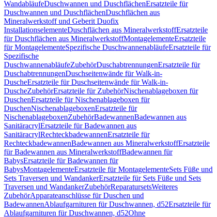
Wandabläufe
Duschwannen und Duschflächen
Ersatzteile für
Duschwannen und Duschflächen
Duschflächen aus
Mineralwerkstoff und Geberit Duofix
Installationselemente
Duschflächen aus Mineralwerkstoff
Ersatzteile
für Duschflächen aus Mineralwerkstoff
Montagelemente
Ersatzteile
für Montagelemente
Spezifische Duschwannenabläufe
Ersatzteile für
Spezifische
Duschwannenabläufe
Zubehör
Duschabtrennungen
Ersatzteile für
Duschabtrennungen
Duschseitenwände für Walk-in-
Dusche
Ersatzteile für Duschseitenwände für Walk-in-
Dusche
Zubehör
Ersatzteile für Zubehör
Nischenablageboxen für
Duschen
Ersatzteile für Nischenablageboxen für
Duschen
Nischenablageboxen
Ersatzteile für
Nischenablageboxen
Zubehör
Badewannen
Badewannen aus
Sanitäracryl
Ersatzteile für Badewannen aus
Sanitäracryl
Rechteckbadewannen
Ersatzteile für
Rechteckbadewannen
Badewannen aus Mineralwerkstoff
Ersatzteile
für Badewannen aus Mineralwerkstoff
Badewannen für
Babys
Ersatzteile für Badewannen für
Babys
Montagelemente
Ersatzteile für Montagelemente
Sets Füße und
Sets Traversen und Wandanker
Ersatzteile für Sets Füße und Sets
Traversen und Wandanker
Zubehör
Reparatursets
Weiteres
Zubehör
Apparateanschlüsse für Duschen und
Badewannen
Ablaufgarnituren für Duschwannen, d52
Ersatzteile für
Ablaufgarnituren für Duschwannen, d52
Ohne