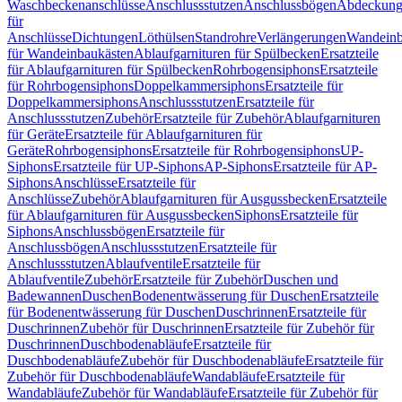
Waschbeckenanschlüsse
Anschlussstutzen
Anschlussbögen
Abdeckung
für
Anschlüsse
Dichtungen
Löthülsen
Standrohre
Verlängerungen
Wandeinb
für Wandeinbaukästen
Ablaufgarnituren für Spülbecken
Ersatzteile
für Ablaufgarnituren für Spülbecken
Rohrbogensiphons
Ersatzteile
für Rohrbogensiphons
Doppelkammersiphons
Ersatzteile für
Doppelkammersiphons
Anschlussstutzen
Ersatzteile für
Anschlussstutzen
Zubehör
Ersatzteile für Zubehör
Ablaufgarnituren
für Geräte
Ersatzteile für Ablaufgarnituren für
Geräte
Rohrbogensiphons
Ersatzteile für Rohrbogensiphons
UP-
Siphons
Ersatzteile für UP-Siphons
AP-Siphons
Ersatzteile für AP-
Siphons
Anschlüsse
Ersatzteile für
Anschlüsse
Zubehör
Ablaufgarnituren für Ausgussbecken
Ersatzteile
für Ablaufgarnituren für Ausgussbecken
Siphons
Ersatzteile für
Siphons
Anschlussbögen
Ersatzteile für
Anschlussbögen
Anschlussstutzen
Ersatzteile für
Anschlussstutzen
Ablaufventile
Ersatzteile für
Ablaufventile
Zubehör
Ersatzteile für Zubehör
Duschen und
Badewannen
Duschen
Bodenentwässerung für Duschen
Ersatzteile
für Bodenentwässerung für Duschen
Duschrinnen
Ersatzteile für
Duschrinnen
Zubehör für Duschrinnen
Ersatzteile für Zubehör für
Duschrinnen
Duschbodenabläufe
Ersatzteile für
Duschbodenabläufe
Zubehör für Duschbodenabläufe
Ersatzteile für
Zubehör für Duschbodenabläufe
Wandabläufe
Ersatzteile für
Wandabläufe
Zubehör für Wandabläufe
Ersatzteile für Zubehör für