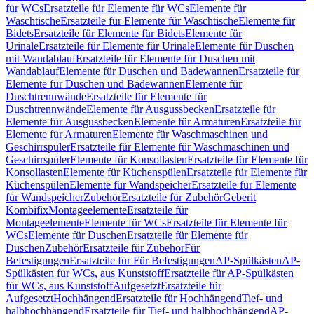
für WCs
Ersatzteile für Elemente für WCs
Elemente für
Waschtische
Ersatzteile für Elemente für Waschtische
Elemente für
Bidets
Ersatzteile für Elemente für Bidets
Elemente für
Urinale
Ersatzteile für Elemente für Urinale
Elemente für Duschen
mit Wandablauf
Ersatzteile für Elemente für Duschen mit
Wandablauf
Elemente für Duschen und Badewannen
Ersatzteile für
Elemente für Duschen und Badewannen
Elemente für
Duschtrennwände
Ersatzteile für Elemente für
Duschtrennwände
Elemente für Ausgussbecken
Ersatzteile für
Elemente für Ausgussbecken
Elemente für Armaturen
Ersatzteile für
Elemente für Armaturen
Elemente für Waschmaschinen und
Geschirrspüler
Ersatzteile für Elemente für Waschmaschinen und
Geschirrspüler
Elemente für Konsollasten
Ersatzteile für Elemente für
Konsollasten
Elemente für Küchenspülen
Ersatzteile für Elemente für
Küchenspülen
Elemente für Wandspeicher
Ersatzteile für Elemente
für Wandspeicher
Zubehör
Ersatzteile für Zubehör
Geberit
Kombifix
Montageelemente
Ersatzteile für
Montageelemente
Elemente für WCs
Ersatzteile für Elemente für
WCs
Elemente für Duschen
Ersatzteile für Elemente für
Duschen
Zubehör
Ersatzteile für Zubehör
Für
Befestigungen
Ersatzteile für Für Befestigungen
AP-Spülkästen
AP-
Spülkästen für WCs, aus Kunststoff
Ersatzteile für AP-Spülkästen
für WCs, aus Kunststoff
Aufgesetzt
Ersatzteile für
Aufgesetzt
Hochhängend
Ersatzteile für Hochhängend
Tief- und
halbhochhängend
Ersatzteile für Tief- und halbhochhängend
AP-