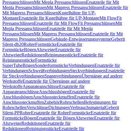
Pressanschlüssen
Mit Mepla Pressanschlüssen
Ersatzteile für Mit
Mepla Pressanschlüssen
Mit Mapress Pressanschlüssen
Ersatzteile für
Mit Mapress Pressanschlüssen
Kugelhähne für UP-
Montage
Ersatzteile für Kugelhähne für UP-Montage
Mit FlowFit
Pressanschlüssen
Ersatzteile für Mit FlowFit Pressanschlüssen
Mit
Mepla Pressanschlüssen
Ersatzteile für Mit Mepla
Pressanschlüssen
Mit Mapress Pressanschlüssen
Ersatzteile für Mit
Mapress Pressanschlüssen
Gebäude-Entwässerungssysteme
Geberit
Silent-db20
Rohre
Formstücke
Ersatzteile für
Formstücke
Bögen
Abzweige
Ersatzteile für
Abzweige
Reduktionen
Reinigungsstücke
Ersatzteile für
Reinigungsstücke
Formstücke
SuperTube
Bögen
Sonderformstücke
Verbindungen
Ersatzteile für
Verbindungen
Schweißverbindungen
Steckverbindungen
Ersatzteile
für Steckverbindungen
Spannverbindungen
Übergänge auf andere
Werkstoffe
Ersatzteile für Übergänge auf andere
Werkstoffe
Apparateanschlüsse
Ersatzteile für
Apparateanschlüsse
Anschlussbögen
Ersatzteile für
Anschlussbögen
Anschlusssteckmuffen
Ersatzteile für
Anschlusssteckmuffen
Zubehör
Rohrschellen
Befestigungen für
Rohrschellen
Verschlüsse
Dichtungen
Verbrauchsmaterial
Geberit
Silent-PP
Rohre
Ersatzteile für Rohre
Formstücke
Ersatzteile für
Formstücke
Bögen
Ersatzteile für Bögen
Abzweige
Ersatzteile für
Abzweige
Reduktionen
Ersatzteile für
Reduktionen
Reinigungsstücke
Ersatzteile für