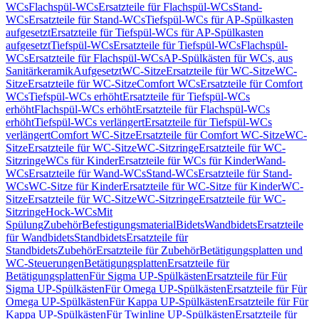
WCs
Flachspül-WCs
Ersatzteile für Flachspül-WCs
Stand-
WCs
Ersatzteile für Stand-WCs
Tiefspül-WCs für AP-Spülkasten
aufgesetzt
Ersatzteile für Tiefspül-WCs für AP-Spülkasten
aufgesetzt
Tiefspül-WCs
Ersatzteile für Tiefspül-WCs
Flachspül-
WCs
Ersatzteile für Flachspül-WCs
AP-Spülkästen für WCs, aus
Sanitärkeramik
Aufgesetzt
WC-Sitze
Ersatzteile für WC-Sitze
WC-
Sitze
Ersatzteile für WC-Sitze
Comfort WCs
Ersatzteile für Comfort
WCs
Tiefspül-WCs erhöht
Ersatzteile für Tiefspül-WCs
erhöht
Flachspül-WCs erhöht
Ersatzteile für Flachspül-WCs
erhöht
Tiefspül-WCs verlängert
Ersatzteile für Tiefspül-WCs
verlängert
Comfort WC-Sitze
Ersatzteile für Comfort WC-Sitze
WC-
Sitze
Ersatzteile für WC-Sitze
WC-Sitzringe
Ersatzteile für WC-
Sitzringe
WCs für Kinder
Ersatzteile für WCs für Kinder
Wand-
WCs
Ersatzteile für Wand-WCs
Stand-WCs
Ersatzteile für Stand-
WCs
WC-Sitze für Kinder
Ersatzteile für WC-Sitze für Kinder
WC-
Sitze
Ersatzteile für WC-Sitze
WC-Sitzringe
Ersatzteile für WC-
Sitzringe
Hock-WCs
Mit
Spülung
Zubehör
Befestigungsmaterial
Bidets
Wandbidets
Ersatzteile
für Wandbidets
Standbidets
Ersatzteile für
Standbidets
Zubehör
Ersatzteile für Zubehör
Betätigungsplatten und
WC-Steuerungen
Betätigungsplatten
Ersatzteile für
Betätigungsplatten
Für Sigma UP-Spülkästen
Ersatzteile für Für
Sigma UP-Spülkästen
Für Omega UP-Spülkästen
Ersatzteile für Für
Omega UP-Spülkästen
Für Kappa UP-Spülkästen
Ersatzteile für Für
Kappa UP-Spülkästen
Für Twinline UP-Spülkästen
Ersatzteile für