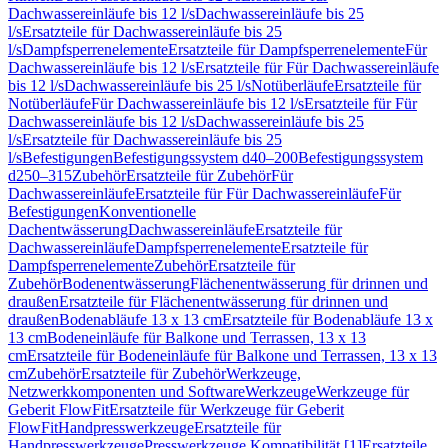
Dachwassereinläufe bis 12 l/s
Dachwassereinläufe bis 25
l/s
Ersatzteile für Dachwassereinläufe bis 25
l/s
Dampfsperrenelemente
Ersatzteile für Dampfsperrenelemente
Für
Dachwassereinläufe bis 12 l/s
Ersatzteile für Für Dachwassereinläufe
bis 12 l/s
Dachwassereinläufe bis 25 l/s
Notüberläufe
Ersatzteile für
Notüberläufe
Für Dachwassereinläufe bis 12 l/s
Ersatzteile für Für
Dachwassereinläufe bis 12 l/s
Dachwassereinläufe bis 25
l/s
Ersatzteile für Dachwassereinläufe bis 25
l/s
Befestigungen
Befestigungssystem d40–200
Befestigungssystem
d250–315
Zubehör
Ersatzteile für Zubehör
Für
Dachwassereinläufe
Ersatzteile für Für Dachwassereinläufe
Für
Befestigungen
Konventionelle
Dachentwässerung
Dachwassereinläufe
Ersatzteile für
Dachwassereinläufe
Dampfsperrenelemente
Ersatzteile für
Dampfsperrenelemente
Zubehör
Ersatzteile für
Zubehör
Bodenentwässerung
Flächenentwässerung für drinnen und
draußen
Ersatzteile für Flächenentwässerung für drinnen und
draußen
Bodenabläufe 13 x 13 cm
Ersatzteile für Bodenabläufe 13 x
13 cm
Bodeneinläufe für Balkone und Terrassen, 13 x 13
cm
Ersatzteile für Bodeneinläufe für Balkone und Terrassen, 13 x 13
cm
Zubehör
Ersatzteile für Zubehör
Werkzeuge,
Netzwerkkomponenten und Software
Werkzeuge
Werkzeuge für
Geberit FlowFit
Ersatzteile für Werkzeuge für Geberit
FlowFit
Handpresswerkzeuge
Ersatzteile für
Handpresswerkzeuge
Presswerkzeuge Kompatibilität [1]
Ersatzteile