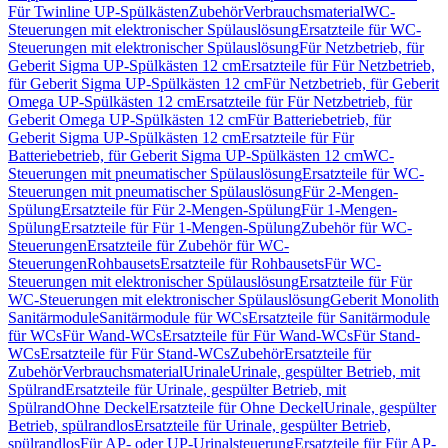
Für Twinline UP-Spülkästen
Zubehör
Verbrauchsmaterial
WC-
Steuerungen mit elektronischer Spülauslösung
Ersatzteile für WC-
Steuerungen mit elektronischer Spülauslösung
Für Netzbetrieb, für
Geberit Sigma UP-Spülkästen 12 cm
Ersatzteile für Für Netzbetrieb,
für Geberit Sigma UP-Spülkästen 12 cm
Für Netzbetrieb, für Geberit
Omega UP-Spülkästen 12 cm
Ersatzteile für Für Netzbetrieb, für
Geberit Omega UP-Spülkästen 12 cm
Für Batteriebetrieb, für
Geberit Sigma UP-Spülkästen 12 cm
Ersatzteile für Für
Batteriebetrieb, für Geberit Sigma UP-Spülkästen 12 cm
WC-
Steuerungen mit pneumatischer Spülauslösung
Ersatzteile für WC-
Steuerungen mit pneumatischer Spülauslösung
Für 2-Mengen-
Spülung
Ersatzteile für Für 2-Mengen-Spülung
Für 1-Mengen-
Spülung
Ersatzteile für Für 1-Mengen-Spülung
Zubehör für WC-
Steuerungen
Ersatzteile für Zubehör für WC-
Steuerungen
Rohbausets
Ersatzteile für Rohbausets
Für WC-
Steuerungen mit elektronischer Spülauslösung
Ersatzteile für Für
WC-Steuerungen mit elektronischer Spülauslösung
Geberit Monolith
Sanitärmodule
Sanitärmodule für WCs
Ersatzteile für Sanitärmodule
für WCs
Für Wand-WCs
Ersatzteile für Für Wand-WCs
Für Stand-
WCs
Ersatzteile für Für Stand-WCs
Zubehör
Ersatzteile für
Zubehör
Verbrauchsmaterial
Urinale
Urinale, gespülter Betrieb, mit
Spülrand
Ersatzteile für Urinale, gespülter Betrieb, mit
Spülrand
Ohne Deckel
Ersatzteile für Ohne Deckel
Urinale, gespülter
Betrieb, spülrandlos
Ersatzteile für Urinale, gespülter Betrieb,
spülrandlos
Für AP- oder UP-Urinalsteuerung
Ersatzteile für Für AP-