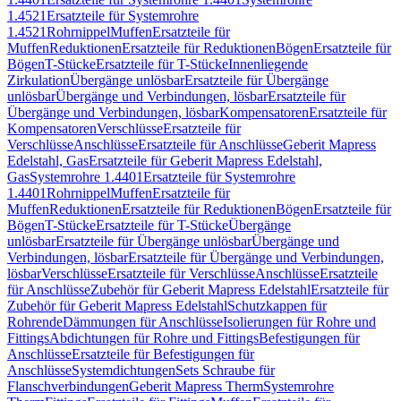
1.4521
Ersatzteile für Systemrohre
1.4521
Rohrnippel
Muffen
Ersatzteile für
Muffen
Reduktionen
Ersatzteile für Reduktionen
Bögen
Ersatzteile für
Bögen
T-Stücke
Ersatzteile für T-Stücke
Innenliegende
Zirkulation
Übergänge unlösbar
Ersatzteile für Übergänge
unlösbar
Übergänge und Verbindungen, lösbar
Ersatzteile für
Übergänge und Verbindungen, lösbar
Kompensatoren
Ersatzteile für
Kompensatoren
Verschlüsse
Ersatzteile für
Verschlüsse
Anschlüsse
Ersatzteile für Anschlüsse
Geberit Mapress
Edelstahl, Gas
Ersatzteile für Geberit Mapress Edelstahl,
Gas
Systemrohre 1.4401
Ersatzteile für Systemrohre
1.4401
Rohrnippel
Muffen
Ersatzteile für
Muffen
Reduktionen
Ersatzteile für Reduktionen
Bögen
Ersatzteile für
Bögen
T-Stücke
Ersatzteile für T-Stücke
Übergänge
unlösbar
Ersatzteile für Übergänge unlösbar
Übergänge und
Verbindungen, lösbar
Ersatzteile für Übergänge und Verbindungen,
lösbar
Verschlüsse
Ersatzteile für Verschlüsse
Anschlüsse
Ersatzteile
für Anschlüsse
Zubehör für Geberit Mapress Edelstahl
Ersatzteile für
Zubehör für Geberit Mapress Edelstahl
Schutzkappen für
Rohrende
Dämmungen für Anschlüsse
Isolierungen für Rohre und
Fittings
Abdichtungen für Rohre und Fittings
Befestigungen für
Anschlüsse
Ersatzteile für Befestigungen für
Anschlüsse
Systemdichtungen
Sets Schraube für
Flanschverbindungen
Geberit Mapress Therm
Systemrohre