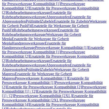
für Presswerkzeuge Kompatibilität [1]
Presswerkzeuge
Kompatibilität [2]
Ersatzteile für Presswerkzeuge Kompatibilität
[2]
Rohrbearbeitungswerkzeuge
Ersatzteile für
Rohrbearbeitungswerkzeuge
Abpressstopfen
Ersatzteile für
Abpressstopfen
Prüfmittel
Zubehör
Ersatzteile für Zubehör
Werkzeuge
für Geberit PushFit
Ersatzteile für Werkzeuge für Geberit
PushFit
Rohrbearbeitungswerkzeuge
Ersatzteile für
Rohrbearbeitungswerkzeuge
Werkzeuge für Geberit
Mepla
Ersatzteile für Werkzeuge für Geberit
Mepla
Handpresswerkzeuge
Ersatzteile für
Handpresswerkzeuge
Presswerkzeuge Kompatibilität [1]
Ersatzteile
für Presswerkzeuge Kompatibilität [1]
Presswerkzeuge
Kompatibilität [2]
Ersatzteile für Presswerkzeuge Kompatibilität
[2]
Rohrbearbeitungswerkzeuge
Ersatzteile für
Rohrbearbeitungswerkzeuge
Abpressstopfen
Ersatzteile für
Abpressstopfen
Prüfmittel
Zubehör
Werkzeuge für Geberit
Mapress
Ersatzteile für Werkzeuge für Geberit
Mapress
Presswerkzeuge Kompatibilität [1]
Ersatzteile für
Presswerkzeuge Kompatibilität [1]
Presswerkzeuge Kompatibilität
[2]
Ersatzteile für Presswerkzeuge Kompatibilität [2]
Presswerkzeuge
Kompatibilität [1] / [2]
Ersatzteile für Presswerkzeuge Kompatibilität
[1] / [2]
Presswerkzeuge Kompatibilität [2XL]
Ersatzteile für
Presswerkzeuge Kompatibilität [2XL]
Presswerkzeuge
Kompatibilität [4]
Ersatzteile für Presswerkzeuge Kompatibilität
[4]
Rohrbearbeitungswerkzeuge
Ersatzteile für