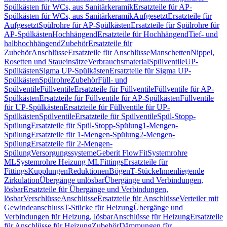
Spülkästen für WCs, aus Sanitärkeramik
Ersatzteile für AP-
Spülkästen für WCs, aus Sanitärkeramik
Aufgesetzt
Ersatzteile für
Aufgesetzt
Spülrohre für AP-Spülkästen
Ersatzteile für Spülrohre für
AP-Spülkästen
Hochhängend
Ersatzteile für Hochhängend
Tief- und
halbhochhängend
Zubehör
Ersatzteile für
Zubehör
Anschlüsse
Ersatzteile für Anschlüsse
Manschetten
Nippel,
Rosetten und Staueinsätze
Verbrauchsmaterial
Spülventile
UP-
Spülkästen
Sigma UP-Spülkästen
Ersatzteile für Sigma UP-
Spülkästen
Spülrohre
Zubehör
Füll- und
Spülventile
Füllventile
Ersatzteile für Füllventile
Füllventile für AP-
Spülkästen
Ersatzteile für Füllventile für AP-Spülkästen
Füllventile
für UP-Spülkästen
Ersatzteile für Füllventile für UP-
Spülkästen
Spülventile
Ersatzteile für Spülventile
Spül-Stopp-
Spülung
Ersatzteile für Spül-Stopp-Spülung
1-Mengen-
Spülung
Ersatzteile für 1-Mengen-Spülung
2-Mengen-
Spülung
Ersatzteile für 2-Mengen-
Spülung
Versorgungssysteme
Geberit FlowFit
Systemrohre
ML
Systemrohre Heizung ML
Fittings
Ersatzteile für
Fittings
Kupplungen
Reduktionen
Bögen
T-Stücke
Innenliegende
Zirkulation
Übergänge unlösbar
Übergänge und Verbindungen,
lösbar
Ersatzteile für Übergänge und Verbindungen,
lösbar
Verschlüsse
Anschlüsse
Ersatzteile für Anschlüsse
Verteiler mit
Gewindeanschluss
T-Stücke für Heizung
Übergänge und
Verbindungen für Heizung, lösbar
Anschlüsse für Heizung
Ersatzteile
für Anschlüsse für Heizung
Zubehör
Dämmungen für