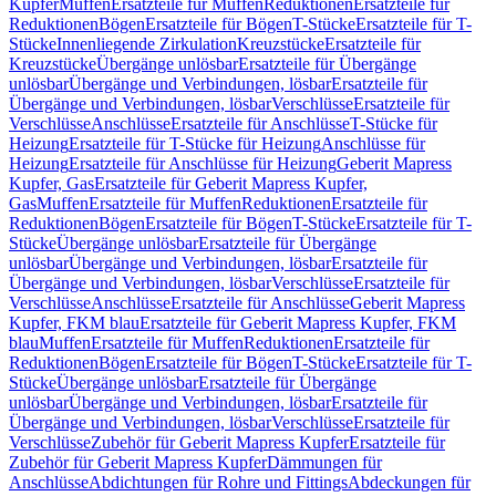
Kupfer
Muffen
Ersatzteile für Muffen
Reduktionen
Ersatzteile für
Reduktionen
Bögen
Ersatzteile für Bögen
T-Stücke
Ersatzteile für T-
Stücke
Innenliegende Zirkulation
Kreuzstücke
Ersatzteile für
Kreuzstücke
Übergänge unlösbar
Ersatzteile für Übergänge
unlösbar
Übergänge und Verbindungen, lösbar
Ersatzteile für
Übergänge und Verbindungen, lösbar
Verschlüsse
Ersatzteile für
Verschlüsse
Anschlüsse
Ersatzteile für Anschlüsse
T-Stücke für
Heizung
Ersatzteile für T-Stücke für Heizung
Anschlüsse für
Heizung
Ersatzteile für Anschlüsse für Heizung
Geberit Mapress
Kupfer, Gas
Ersatzteile für Geberit Mapress Kupfer,
Gas
Muffen
Ersatzteile für Muffen
Reduktionen
Ersatzteile für
Reduktionen
Bögen
Ersatzteile für Bögen
T-Stücke
Ersatzteile für T-
Stücke
Übergänge unlösbar
Ersatzteile für Übergänge
unlösbar
Übergänge und Verbindungen, lösbar
Ersatzteile für
Übergänge und Verbindungen, lösbar
Verschlüsse
Ersatzteile für
Verschlüsse
Anschlüsse
Ersatzteile für Anschlüsse
Geberit Mapress
Kupfer, FKM blau
Ersatzteile für Geberit Mapress Kupfer, FKM
blau
Muffen
Ersatzteile für Muffen
Reduktionen
Ersatzteile für
Reduktionen
Bögen
Ersatzteile für Bögen
T-Stücke
Ersatzteile für T-
Stücke
Übergänge unlösbar
Ersatzteile für Übergänge
unlösbar
Übergänge und Verbindungen, lösbar
Ersatzteile für
Übergänge und Verbindungen, lösbar
Verschlüsse
Ersatzteile für
Verschlüsse
Zubehör für Geberit Mapress Kupfer
Ersatzteile für
Zubehör für Geberit Mapress Kupfer
Dämmungen für
Anschlüsse
Abdichtungen für Rohre und Fittings
Abdeckungen für