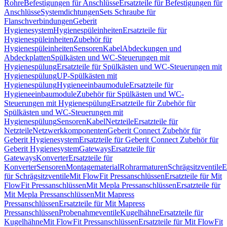
Rohre
Befestigungen für Anschlüsse
Ersatzteile für Befestigungen für
Anschlüsse
Systemdichtungen
Sets Schraube für
Flanschverbindungen
Geberit
Hygienesystem
Hygienespüleinheiten
Ersatzteile für
Hygienespüleinheiten
Zubehör für
Hygienespüleinheiten
Sensoren
Kabel
Abdeckungen und
Abdeckplatten
Spülkästen und WC-Steuerungen mit
Hygienespülung
Ersatzteile für Spülkästen und WC-Steuerungen mit
Hygienespülung
UP-Spülkästen mit
Hygienespülung
Hygieneeinbaumodule
Ersatzteile für
Hygieneeinbaumodule
Zubehör für Spülkästen und WC-
Steuerungen mit Hygienespülung
Ersatzteile für Zubehör für
Spülkästen und WC-Steuerungen mit
Hygienespülung
Sensoren
Kabel
Netzteile
Ersatzteile für
Netzteile
Netzwerkkomponenten
Geberit Connect Zubehör für
Geberit Hygienesystem
Ersatzteile für Geberit Connect Zubehör für
Geberit Hygienesystem
Gateways
Ersatzteile für
Gateways
Konverter
Ersatzteile für
Konverter
Sensoren
Montagematerial
Rohrarmaturen
Schrägsitzventile
E
für Schrägsitzventile
Mit FlowFit Pressanschlüssen
Ersatzteile für Mit
FlowFit Pressanschlüssen
Mit Mepla Pressanschlüssen
Ersatzteile für
Mit Mepla Pressanschlüssen
Mit Mapress
Pressanschlüssen
Ersatzteile für Mit Mapress
Pressanschlüssen
Probenahmeventile
Kugelhähne
Ersatzteile für
Kugelhähne
Mit FlowFit Pressanschlüssen
Ersatzteile für Mit FlowFit