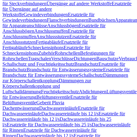
für Steckverbindungen
Übergänge auf andere Werkstoffe
Ersatzteile
für Übergänge auf andere
Werkstoffe
Gewindeverbindungen
Ersatzteile für
Gewindeverbindungen
Flanschverbindungen
Bundbüchsen
Apparatean
für Apparateanschlüsse
Anschlussbögen
Ersatzteile für
Anschlussbögen
Anschlussmuffen
Ersatzteile für
Anschlussmuffen
Anschlussstutzen
Ersatzteile für
Anschlussstutzen
Fertigabläufe
Ersatzteile für
Fertigabläufe
Schneckensiphons
Ersatzteile für
Schneckensiphons
Zubehör
Rohrschellen
Befestigungen für
Rohrschellen
Tragschalen
Verschlüsse
Dichtungen
Bauschutze
Verbrauc
Schallschutz und Feuchtigkeitsschutz
Brandschutz
Ersatzteile für
Brandschutz
Brandschutz für Entwässerungssysteme
Ersatzteile für
Brandschutz für Entwässerungssysteme
Schallschutz
Dämmungen
zur Körperschallentkopplung
Dämmungen zur
Körperschallentkopplung und
Luftschalldämmung
Feuchtigkeitsschutz
Abdichtungen
Lüftungsventile
für Entwässerung
Belüftungsventile
Ersatzteile für
Belüftungsventile
Geberit Pluvia
Dachentwässerung
Dachwassereinläufe
Ersatzteile für
Dachwassereinläufe
Dachwassereinläufe bis 12 l/s
Ersatzteile für
Dachwassereinläufe bis 12 l/s
Dachwassereinläufe bis 25
l/s
Ersatzteile für Dachwassereinläufe bis 25 l/s
Dachwassereinläufe
für Rinnen
Ersatzteile für Dachwassereinläufe für
Rinnen
Dachwassereinläufe bis 12 l/s
Ersatzteile für