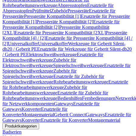
Rohrbearbeitungswerkzeuge
Abpressstopfen
Ersatzteile für
Abpressstopfen
Prüfmittel
Zubehör
Pressgeräte
Ersatzteile für
Pressgeräte
Pressgeräte Kompatibilität [1]
Ersatzteile für Pressgeräte
Kompatibilität [1]
Pressgeräte Kompatibilität [2]
Ersatzteile für
Pressgeräte Kompatibilität [2]
Pressgeräte Kompatibilität
[2XL]
Ersatzteile für Pressgeräte Kompatibilität [2XL]
Pressgeräte
Kompatibilität [4] / [2]
Ersatzteile für Pressgeräte Kompatibilität [4] /
[2]
Universalkoffer
Universalkoffer
Werkzeuge für Geberit Silent-
db20 / Geberit PE
Ersatzteile für Werkzeuge für Geberit Silent-db20
/ Geberit PE
Elektroschweißwerkzeuge
Ersatzteile für
Elektroschweißwerkzeuge
Zubehör für
Elektroschweißwerkzeuge
Spiegelschweißwerkzeuge
Ersatzteile für
Spiegelschweißwerkzeuge
Zubehör für
Spiegelschweißwerkzeuge
Ersatzteile für Zubehör für
Spiegelschweißwerkzeuge
Rohrbearbeitungswerkzeuge
Ersatzteile
für Rohrbearbeitungswerkzeuge
Zubehör für
Rohrbearbeitungswerkzeuge
Ersatzteile für Zubehör für
Rohrbearbeitungswerkzeuge
Bedienhilfen
Fernbedienungen
Netzwerk
für Netzwerkkomponenten
Gateways
Ersatzteile für
Gateways
Konverter
Ersatzteile für
Konverter
Montagematerial
Geberit Connect
Gateways
Ersatzteile für
Gateways
Konverter
Ersatzteile für Konverter
Montagematerial
Produktkategorien
Badserien