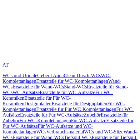
AT
WCs und Urinale
Geberit AquaClean Dusch-WCs
WC-
Komplettanlagen
Ersatzteile für WC-Komplettanlagen
Wand-
WCs
Ersatzteile für Wand-WCs
Stand-WCs
Ersatzteile für Stand-
WCs
WC-Aufsätze
Ersatzteile für WC-Aufsätze
Für WC-
Keramiken
Ersatzteile für Für WC-
Keramiken
Designplatten
Ersatzteile für Designplatten
Für WC-
Komplettanlagen
Ersatzteile für Für WC-Komplettanlagen
Für WC-
Aufsätze
Ersatzteile für Für WC-Aufsätze
Zubehör
Ersatzteile für
Zubehör
Für WC-Komplettanlagen
Für WC-Aufsätze
Ersatzteile für
Für WC-Aufsätze
Für WC-Aufsätze und WC-
Komplettanlagen
WCs
Verbrauchsmaterial
WCs und WC-Sitze
Wand-
WCs
Ersatzteile für Wand-WCs
Tiefspül-WCs
Ersatzteile für Tiefspül-