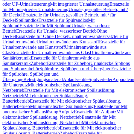
oder UP-Urinalsteuerung
Mit integrierter Urinalsteuerung
Ersatzteile
für Mit integrierter Urinalsteuerung
Urinale, gespülter Betrieb, mit /
für Deckel
Ersatzteile für Urinale, gespülter Betrieb, mit / für
Deckel
Spülrandlos
Ersatzteile für Spülrandlos
Mit
Spülrand
Ersatzteile für Mit Spülrand
Urinale, wasserloser
Betrieb
Ersatzteile für Urinale, wasserloser Betrieb
Ohne
Deckel
Ersatzteile für Ohne Deckel
Urinaltrennwände
Ersatzteile für
Urinaltrennwände
Urinaltrennwände aus Kunststoff
Ersatzteile für
Urinaltrennwände aus Kunststoff
Urinaltrennwände aus
Glas
Ersatzteile für Urinaltrennwände aus Glas
Urinaltrennwände aus
Sanitärkeramik
Ersatzteile für Urinaltrennwände aus
Sanitärkeramik
Zubehör
Ersatzteile für Zubehör
Urinaldeckel
Siphons
und Siphonzubehör
Spülrohre, Spülbögen und Übergänge
Ersatzteile
für Spülrohre, Spülbögen und
Übergänge
Befestigungsmaterial
Ablaufventile
Spülverteiler
Apparatean
für Unterputz
Mit elektronischer Spülauslösung,
Netzbetrieb
Ersatzteile für Mit elektronischer Spülauslösung,
Netzbetrieb
Mit elektronischer Spülauslösung,
Batteriebetrieb
Ersatzteile für Mit elektronischer Spülauslösung,
Batteriebetrieb
Mit pneumatischer Spülauslösung
Ersatzteile für Mit
pneumatischer Spülauslösung
Aufputz
Ersatzteile für Aufputz
Mit
elektronischer Spülauslösung, Netzbetrieb
Ersatzteile für Mit
elektronischer Spülauslösung, Netzbetrieb
Mit elektronischer
Spülauslösung, Batteriebetrieb
Ersatzteile für Mit elektronischer
Spülauslösung, Batteriebetrieb
Zubehör
Ersatzteile für