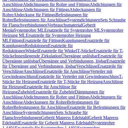
Anschlüsse
Abdichtungen für Rohre und Fittings
Abdichtungen für
Anschlüsse
Abdichtungen für Fittings
Abdeckungen für
Rohre
Abdeckung für Fittings
Befestigungen für
Rohre
Befestigungen für Anschlüsse
Systemdichtungen
Sets Schraube
für Flanschverbindungen
Verbrauchsmaterial
Geberit
Mepla
Systemrohre ML
Ersatzteile für Systemrohre ML
Systemrohre
Heizung ML
Ersatzteile für Systemrohre Heizung
ML
Fittings
Ersatzteile für Fittings
Kupplungen
Ersatzteile für
Kupplungen
Reduktionen
Ersatzteile für
Reduktionen
Winkel
Ersatzteile für Winkel
T-Stücke
Ersatzteile für T-
Stücke
Innenliegende Zirkulation
Übergänge unlösbar
Ersatzteile für
Übergänge unlösbar
Übergänge und Verbindungen, lösbar
Ersatzteile
für Übergänge und Verbindungen, lösbar
Verschlüsse
Ersatzteile für
Verschlüsse
Anschlüsse
Ersatzteile für Anschlüsse
Verteiler mit
Gewindeanschluss
Ersatzteile für Verteiler mit Gewindeanschluss
T-
Stücke für Heizung
Ersatzteile für T-Stücke für Heizung
Anschlüsse
für Heizung
Ersatzteile für Anschlüsse für
Heizung
Zubehör
Ersatzteile für Zubehör
Dämmungen für
Anschlüsse
Abdichtungen für Rohre und Fittings
Abdichtungen für
Anschlüsse
Abdeckungen für Rohre
Befestigungen für
Rohre
Befestigungen für Anschlüsse
Ersatzteile für Befestigungen für
Anschlüsse
Systemdichtungen
Sets Schraube für
Flanschverbindungen
Geberit Mapress Edelstahl
Geberit Mapress
Edelstahl
Ersatzteile für Geberit Mapress Edelstahl
Systemrohre
1.4401
Ersatzteile für Systemrohre 1.4401
Systemrohre