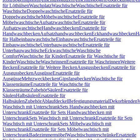
für Löthülsen
Waschplatz
Waschtische
Waschtische
Ersatzteile für
Waschtische
Doppelwaschtische
Ersatzteile für
Doppelwaschtische
Möbelwaschtische
Ersatzteile für
Möbelwaschtische
Aufsatzwaschtische
Ersatzteile für
Aufsatzwaschtische
Handwaschbecken
Ersatzteile für
Handwaschbecken
Aufsatzhandwaschbecken
Eckhandwaschbecken
H
für Halbeinbauwaschtische
Einbauwaschtische
Ersatzteile für
Einbauwaschtische
Unterbauwaschtische
Ersatzteile für
Unterbauwaschtische
Eckwaschtische
Waschtische
Comfort
Waschtische für Kinder
Ersatzteile für Waschtische für
Kinder
Waschtische
Waschrinnen
Ersatzteile für Waschrinnen
Weitere
Becken
Ersatzteile für Weitere Becken
Ausgussbecken
Ersatzteile für
Ausgussbecken
Ausgüsse
Ersatzteile für
Ausgüsse
Mehrzweckbecken
Gipsfangbecken
Waschtische für
Klassenräume
Ersatzteile für Waschtische für
Klassenräume
Zubehör
Säulen
Ersatzteile für
Säulen
Halbsäulen
Ersatzteile für
Halbsäulen
Zubehör
Ablaufdeckel
Befestigungsmaterial
Dekorblenden
W
Waschtisch mit Unterschrank
Sets Handwaschbecken mit
Unterschrank
Ersatzteile für Sets Handwaschbecken mit
Unterschrank
Sets Waschtisch mit Unterschrank
Ersatzteile für Sets
Waschtisch mit Unterschrank
Sets Möbelwaschtisch mit
Unterschrank
Ersatzteile für Sets Möbelwaschtisch mit
Unterschrank
Badezimmermöbel
Waschtischunterschränke
Ersatzteile