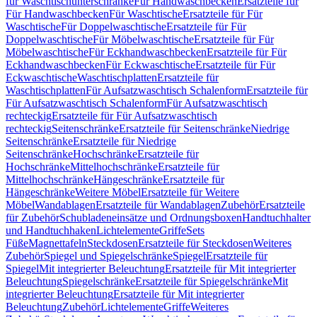
für Waschtischunterschränke
Für Handwaschbecken
Ersatzteile für
Für Handwaschbecken
Für Waschtische
Ersatzteile für Für
Waschtische
Für Doppelwaschtische
Ersatzteile für Für
Doppelwaschtische
Für Möbelwaschtische
Ersatzteile für Für
Möbelwaschtische
Für Eckhandwaschbecken
Ersatzteile für Für
Eckhandwaschbecken
Für Eckwaschtische
Ersatzteile für Für
Eckwaschtische
Waschtischplatten
Ersatzteile für
Waschtischplatten
Für Aufsatzwaschtisch Schalenform
Ersatzteile für
Für Aufsatzwaschtisch Schalenform
Für Aufsatzwaschtisch
rechteckig
Ersatzteile für Für Aufsatzwaschtisch
rechteckig
Seitenschränke
Ersatzteile für Seitenschränke
Niedrige
Seitenschränke
Ersatzteile für Niedrige
Seitenschränke
Hochschränke
Ersatzteile für
Hochschränke
Mittelhochschränke
Ersatzteile für
Mittelhochschränke
Hängeschränke
Ersatzteile für
Hängeschränke
Weitere Möbel
Ersatzteile für Weitere
Möbel
Wandablagen
Ersatzteile für Wandablagen
Zubehör
Ersatzteile
für Zubehör
Schubladeneinsätze und Ordnungsboxen
Handtuchhalter
und Handtuchhaken
Lichtelemente
Griffe
Sets
Füße
Magnettafeln
Steckdosen
Ersatzteile für Steckdosen
Weiteres
Zubehör
Spiegel und Spiegelschränke
Spiegel
Ersatzteile für
Spiegel
Mit integrierter Beleuchtung
Ersatzteile für Mit integrierter
Beleuchtung
Spiegelschränke
Ersatzteile für Spiegelschränke
Mit
integrierter Beleuchtung
Ersatzteile für Mit integrierter
Beleuchtung
Zubehör
Lichtelemente
Griffe
Weiteres