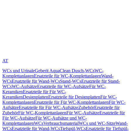
AT
WCs und Urinale
Geberit AquaClean Dusch-WCs
WC-
Komplettanlagen
Ersatzteile für WC-Komplettanlagen
Wand-
WCs
Ersatzteile für Wand-WCs
Stand-WCs
Ersatzteile für Stand-
WCs
WC-Aufsätze
Ersatzteile für WC-Aufsätze
Für WC-
Keramiken
Ersatzteile für Für WC-
Keramiken
Designplatten
Ersatzteile für Designplatten
Für WC-
Komplettanlagen
Ersatzteile für Für WC-Komplettanlagen
Für WC-
Aufsätze
Ersatzteile für Für WC-Aufsätze
Zubehör
Ersatzteile für
Zubehör
Für WC-Komplettanlagen
Für WC-Aufsätze
Ersatzteile für
Für WC-Aufsätze
Für WC-Aufsätze und WC-
Komplettanlagen
WCs
Verbrauchsmaterial
WCs und WC-Sitze
Wand-
WCs
Ersatzteile für Wand-WCs
Tiefspül-WCs
Ersatzteile für Tiefspül-