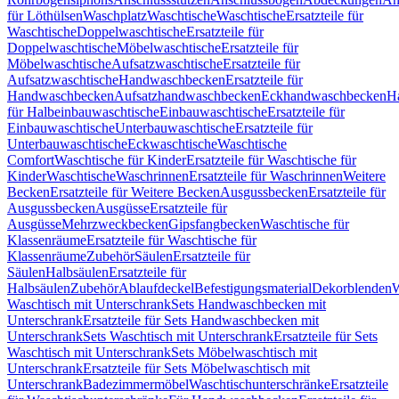
für Löthülsen
Waschplatz
Waschtische
Waschtische
Ersatzteile für
Waschtische
Doppelwaschtische
Ersatzteile für
Doppelwaschtische
Möbelwaschtische
Ersatzteile für
Möbelwaschtische
Aufsatzwaschtische
Ersatzteile für
Aufsatzwaschtische
Handwaschbecken
Ersatzteile für
Handwaschbecken
Aufsatzhandwaschbecken
Eckhandwaschbecken
H
für Halbeinbauwaschtische
Einbauwaschtische
Ersatzteile für
Einbauwaschtische
Unterbauwaschtische
Ersatzteile für
Unterbauwaschtische
Eckwaschtische
Waschtische
Comfort
Waschtische für Kinder
Ersatzteile für Waschtische für
Kinder
Waschtische
Waschrinnen
Ersatzteile für Waschrinnen
Weitere
Becken
Ersatzteile für Weitere Becken
Ausgussbecken
Ersatzteile für
Ausgussbecken
Ausgüsse
Ersatzteile für
Ausgüsse
Mehrzweckbecken
Gipsfangbecken
Waschtische für
Klassenräume
Ersatzteile für Waschtische für
Klassenräume
Zubehör
Säulen
Ersatzteile für
Säulen
Halbsäulen
Ersatzteile für
Halbsäulen
Zubehör
Ablaufdeckel
Befestigungsmaterial
Dekorblenden
W
Waschtisch mit Unterschrank
Sets Handwaschbecken mit
Unterschrank
Ersatzteile für Sets Handwaschbecken mit
Unterschrank
Sets Waschtisch mit Unterschrank
Ersatzteile für Sets
Waschtisch mit Unterschrank
Sets Möbelwaschtisch mit
Unterschrank
Ersatzteile für Sets Möbelwaschtisch mit
Unterschrank
Badezimmermöbel
Waschtischunterschränke
Ersatzteile