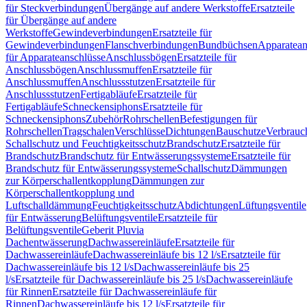
für Steckverbindungen
Übergänge auf andere Werkstoffe
Ersatzteile
für Übergänge auf andere
Werkstoffe
Gewindeverbindungen
Ersatzteile für
Gewindeverbindungen
Flanschverbindungen
Bundbüchsen
Apparatean
für Apparateanschlüsse
Anschlussbögen
Ersatzteile für
Anschlussbögen
Anschlussmuffen
Ersatzteile für
Anschlussmuffen
Anschlussstutzen
Ersatzteile für
Anschlussstutzen
Fertigabläufe
Ersatzteile für
Fertigabläufe
Schneckensiphons
Ersatzteile für
Schneckensiphons
Zubehör
Rohrschellen
Befestigungen für
Rohrschellen
Tragschalen
Verschlüsse
Dichtungen
Bauschutze
Verbrauc
Schallschutz und Feuchtigkeitsschutz
Brandschutz
Ersatzteile für
Brandschutz
Brandschutz für Entwässerungssysteme
Ersatzteile für
Brandschutz für Entwässerungssysteme
Schallschutz
Dämmungen
zur Körperschallentkopplung
Dämmungen zur
Körperschallentkopplung und
Luftschalldämmung
Feuchtigkeitsschutz
Abdichtungen
Lüftungsventile
für Entwässerung
Belüftungsventile
Ersatzteile für
Belüftungsventile
Geberit Pluvia
Dachentwässerung
Dachwassereinläufe
Ersatzteile für
Dachwassereinläufe
Dachwassereinläufe bis 12 l/s
Ersatzteile für
Dachwassereinläufe bis 12 l/s
Dachwassereinläufe bis 25
l/s
Ersatzteile für Dachwassereinläufe bis 25 l/s
Dachwassereinläufe
für Rinnen
Ersatzteile für Dachwassereinläufe für
Rinnen
Dachwassereinläufe bis 12 l/s
Ersatzteile für