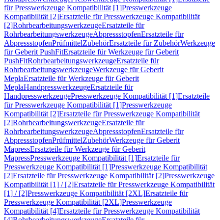
für Presswerkzeuge Kompatibilität [1]
Presswerkzeuge
Kompatibilität [2]
Ersatzteile für Presswerkzeuge Kompatibilität
[2]
Rohrbearbeitungswerkzeuge
Ersatzteile für
Rohrbearbeitungswerkzeuge
Abpressstopfen
Ersatzteile für
Abpressstopfen
Prüfmittel
Zubehör
Ersatzteile für Zubehör
Werkzeuge
für Geberit PushFit
Ersatzteile für Werkzeuge für Geberit
PushFit
Rohrbearbeitungswerkzeuge
Ersatzteile für
Rohrbearbeitungswerkzeuge
Werkzeuge für Geberit
Mepla
Ersatzteile für Werkzeuge für Geberit
Mepla
Handpresswerkzeuge
Ersatzteile für
Handpresswerkzeuge
Presswerkzeuge Kompatibilität [1]
Ersatzteile
für Presswerkzeuge Kompatibilität [1]
Presswerkzeuge
Kompatibilität [2]
Ersatzteile für Presswerkzeuge Kompatibilität
[2]
Rohrbearbeitungswerkzeuge
Ersatzteile für
Rohrbearbeitungswerkzeuge
Abpressstopfen
Ersatzteile für
Abpressstopfen
Prüfmittel
Zubehör
Werkzeuge für Geberit
Mapress
Ersatzteile für Werkzeuge für Geberit
Mapress
Presswerkzeuge Kompatibilität [1]
Ersatzteile für
Presswerkzeuge Kompatibilität [1]
Presswerkzeuge Kompatibilität
[2]
Ersatzteile für Presswerkzeuge Kompatibilität [2]
Presswerkzeuge
Kompatibilität [1] / [2]
Ersatzteile für Presswerkzeuge Kompatibilität
[1] / [2]
Presswerkzeuge Kompatibilität [2XL]
Ersatzteile für
Presswerkzeuge Kompatibilität [2XL]
Presswerkzeuge
Kompatibilität [4]
Ersatzteile für Presswerkzeuge Kompatibilität
[4]
Rohrbearbeitungswerkzeuge
Ersatzteile für