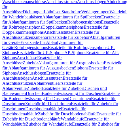
Waschbeckenanschlüsse
Anschlussstutzen
Anschlussbögen
Abdeckung
für
Anschlüsse
Dichtungen
Löthülsen
Standrohre
Verlängerungen
Wandeinb
für Wandeinbaukästen
Ablaufgarnituren für Spülbecken
Ersatzteile
für Ablaufgarnituren für Spülbecken
Rohrbogensiphons
Ersatzteile
für Rohrbogensiphons
Doppelkammersiphons
Ersatzteile für
Doppelkammersiphons
Anschlussstutzen
Ersatzteile für
Anschlussstutzen
Zubehör
Ersatzteile für Zubehör
Ablaufgarnituren
für Geräte
Ersatzteile für Ablaufgarnituren für
Geräte
Rohrbogensiphons
Ersatzteile für Rohrbogensiphons
UP-
Siphons
Ersatzteile für UP-Siphons
AP-Siphons
Ersatzteile für AP-
Siphons
Anschlüsse
Ersatzteile für
Anschlüsse
Zubehör
Ablaufgarnituren für Ausgussbecken
Ersatzteile
für Ablaufgarnituren für Ausgussbecken
Siphons
Ersatzteile für
Siphons
Anschlussbögen
Ersatzteile für
Anschlussbögen
Anschlussstutzen
Ersatzteile für
Anschlussstutzen
Ablaufventile
Ersatzteile für
Ablaufventile
Zubehör
Ersatzteile für Zubehör
Duschen und
Badewannen
Duschen
Bodenentwässerung für Duschen
Ersatzteile
für Bodenentwässerung für Duschen
Duschrinnen
Ersatzteile für
Duschrinnen
Zubehör für Duschrinnen
Ersatzteile für Zubehör für
Duschrinnen
Duschbodenabläufe
Ersatzteile für
Duschbodenabläufe
Zubehör für Duschbodenabläufe
Ersatzteile für
Zubehör für Duschbodenabläufe
Wandabläufe
Ersatzteile für
Wandabläufe
Zubehör für Wandabläufe
Ersatzteile für Zubehör für