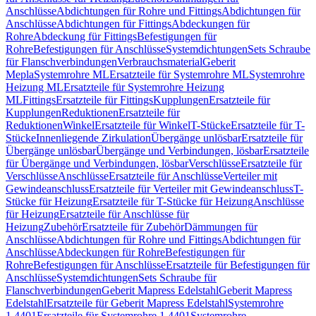
Anschlüsse
Abdichtungen für Rohre und Fittings
Abdichtungen für
Anschlüsse
Abdichtungen für Fittings
Abdeckungen für
Rohre
Abdeckung für Fittings
Befestigungen für
Rohre
Befestigungen für Anschlüsse
Systemdichtungen
Sets Schraube
für Flanschverbindungen
Verbrauchsmaterial
Geberit
Mepla
Systemrohre ML
Ersatzteile für Systemrohre ML
Systemrohre
Heizung ML
Ersatzteile für Systemrohre Heizung
ML
Fittings
Ersatzteile für Fittings
Kupplungen
Ersatzteile für
Kupplungen
Reduktionen
Ersatzteile für
Reduktionen
Winkel
Ersatzteile für Winkel
T-Stücke
Ersatzteile für T-
Stücke
Innenliegende Zirkulation
Übergänge unlösbar
Ersatzteile für
Übergänge unlösbar
Übergänge und Verbindungen, lösbar
Ersatzteile
für Übergänge und Verbindungen, lösbar
Verschlüsse
Ersatzteile für
Verschlüsse
Anschlüsse
Ersatzteile für Anschlüsse
Verteiler mit
Gewindeanschluss
Ersatzteile für Verteiler mit Gewindeanschluss
T-
Stücke für Heizung
Ersatzteile für T-Stücke für Heizung
Anschlüsse
für Heizung
Ersatzteile für Anschlüsse für
Heizung
Zubehör
Ersatzteile für Zubehör
Dämmungen für
Anschlüsse
Abdichtungen für Rohre und Fittings
Abdichtungen für
Anschlüsse
Abdeckungen für Rohre
Befestigungen für
Rohre
Befestigungen für Anschlüsse
Ersatzteile für Befestigungen für
Anschlüsse
Systemdichtungen
Sets Schraube für
Flanschverbindungen
Geberit Mapress Edelstahl
Geberit Mapress
Edelstahl
Ersatzteile für Geberit Mapress Edelstahl
Systemrohre
1.4401
Ersatzteile für Systemrohre 1.4401
Systemrohre