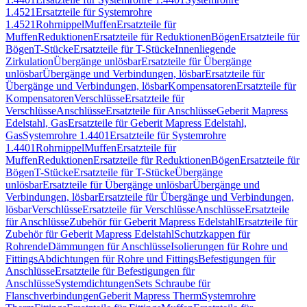
1.4521
Ersatzteile für Systemrohre
1.4521
Rohrnippel
Muffen
Ersatzteile für
Muffen
Reduktionen
Ersatzteile für Reduktionen
Bögen
Ersatzteile für
Bögen
T-Stücke
Ersatzteile für T-Stücke
Innenliegende
Zirkulation
Übergänge unlösbar
Ersatzteile für Übergänge
unlösbar
Übergänge und Verbindungen, lösbar
Ersatzteile für
Übergänge und Verbindungen, lösbar
Kompensatoren
Ersatzteile für
Kompensatoren
Verschlüsse
Ersatzteile für
Verschlüsse
Anschlüsse
Ersatzteile für Anschlüsse
Geberit Mapress
Edelstahl, Gas
Ersatzteile für Geberit Mapress Edelstahl,
Gas
Systemrohre 1.4401
Ersatzteile für Systemrohre
1.4401
Rohrnippel
Muffen
Ersatzteile für
Muffen
Reduktionen
Ersatzteile für Reduktionen
Bögen
Ersatzteile für
Bögen
T-Stücke
Ersatzteile für T-Stücke
Übergänge
unlösbar
Ersatzteile für Übergänge unlösbar
Übergänge und
Verbindungen, lösbar
Ersatzteile für Übergänge und Verbindungen,
lösbar
Verschlüsse
Ersatzteile für Verschlüsse
Anschlüsse
Ersatzteile
für Anschlüsse
Zubehör für Geberit Mapress Edelstahl
Ersatzteile für
Zubehör für Geberit Mapress Edelstahl
Schutzkappen für
Rohrende
Dämmungen für Anschlüsse
Isolierungen für Rohre und
Fittings
Abdichtungen für Rohre und Fittings
Befestigungen für
Anschlüsse
Ersatzteile für Befestigungen für
Anschlüsse
Systemdichtungen
Sets Schraube für
Flanschverbindungen
Geberit Mapress Therm
Systemrohre