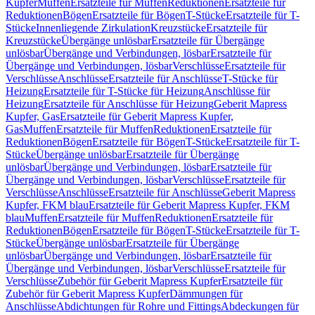
Kupfer
Muffen
Ersatzteile für Muffen
Reduktionen
Ersatzteile für
Reduktionen
Bögen
Ersatzteile für Bögen
T-Stücke
Ersatzteile für T-
Stücke
Innenliegende Zirkulation
Kreuzstücke
Ersatzteile für
Kreuzstücke
Übergänge unlösbar
Ersatzteile für Übergänge
unlösbar
Übergänge und Verbindungen, lösbar
Ersatzteile für
Übergänge und Verbindungen, lösbar
Verschlüsse
Ersatzteile für
Verschlüsse
Anschlüsse
Ersatzteile für Anschlüsse
T-Stücke für
Heizung
Ersatzteile für T-Stücke für Heizung
Anschlüsse für
Heizung
Ersatzteile für Anschlüsse für Heizung
Geberit Mapress
Kupfer, Gas
Ersatzteile für Geberit Mapress Kupfer,
Gas
Muffen
Ersatzteile für Muffen
Reduktionen
Ersatzteile für
Reduktionen
Bögen
Ersatzteile für Bögen
T-Stücke
Ersatzteile für T-
Stücke
Übergänge unlösbar
Ersatzteile für Übergänge
unlösbar
Übergänge und Verbindungen, lösbar
Ersatzteile für
Übergänge und Verbindungen, lösbar
Verschlüsse
Ersatzteile für
Verschlüsse
Anschlüsse
Ersatzteile für Anschlüsse
Geberit Mapress
Kupfer, FKM blau
Ersatzteile für Geberit Mapress Kupfer, FKM
blau
Muffen
Ersatzteile für Muffen
Reduktionen
Ersatzteile für
Reduktionen
Bögen
Ersatzteile für Bögen
T-Stücke
Ersatzteile für T-
Stücke
Übergänge unlösbar
Ersatzteile für Übergänge
unlösbar
Übergänge und Verbindungen, lösbar
Ersatzteile für
Übergänge und Verbindungen, lösbar
Verschlüsse
Ersatzteile für
Verschlüsse
Zubehör für Geberit Mapress Kupfer
Ersatzteile für
Zubehör für Geberit Mapress Kupfer
Dämmungen für
Anschlüsse
Abdichtungen für Rohre und Fittings
Abdeckungen für