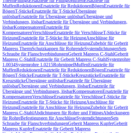
Therm
Fittings
Ersatzteile für Fittings
Muffen
Ersatzteile für
Muffen
Reduktionen
Ersatzteile für Reduktionen
Bögen
Ersatzteile für
Bögen
T-Stücke
Ersatzteile für T-Stücke
Übergänge
unlösbar
Ersatzteile für Übergänge unlösbar
Übergänge und
Verbindungen, lösbar
Ersatzteile für Übergänge und Verbindungen,
lösbar
Kompensatoren
Ersatzteile für
Kompensatoren
Verschlüsse
Ersatzteile für Verschlüsse
T-Stücke für
Heizung
Ersatzteile für T-Stücke für Heizung
Anschlüsse für
Heizung
Ersatzteile für Anschlüsse für Heizung
Zubehör für Geberit
Mapress Therm
Schutzkappen für Rohrende
Systemdichtungen
Sets
Schraube für Flanschverbindungen
Geberit Mapress C-Stahl
Geberit
Mapress C-Stahl
Ersatzteile für Geberit Mapress C-Stahl
Systemrohre
1.0034
Systemrohre 1.0215
Rohrnippel
Muffen
Ersatzteile für
Muffen
Reduktionen
Ersatzteile für Reduktionen
Bögen
Ersatzteile für
Bögen
T-Stücke
Ersatzteile für T-Stücke
Kreuzstücke
Ersatzteile für
Kreuzstücke
Übergänge unlösbar
Ersatzteile für Übergänge
unlösbar
Übergänge und Verbindungen, lösbar
Ersatzteile für
Übergänge und Verbindungen, lösbar
Kompensatoren
Ersatzteile für
Kompensatoren
Verschlüsse
Ersatzteile für Verschlüsse
T-Stücke für
Heizung
Ersatzteile für T-Stücke für Heizung
Anschlüsse für
Heizung
Ersatzteile für Anschlüsse für Heizung
Zubehör für Geberit
Mapress C-Stahl
Abdichtungen für Rohre und Fittings
Abdeckungen
für Rohre
Befestigungen für Anschlüsse
Systemdichtungen
Sets
Schraube für Flanschverbindungen
Geberit Mapress Kupfer
Geberit
Mapress Kupfer
Ersatzteile für Geberit Mapress