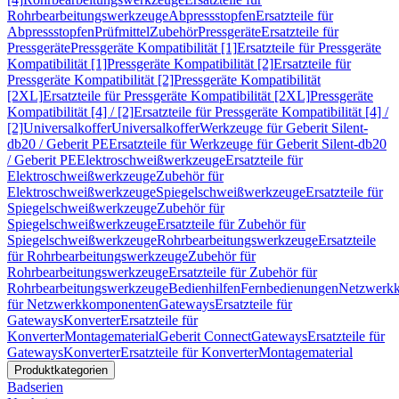
Rohrbearbeitungswerkzeuge
Abpressstopfen
Ersatzteile für
Abpressstopfen
Prüfmittel
Zubehör
Pressgeräte
Ersatzteile für
Pressgeräte
Pressgeräte Kompatibilität [1]
Ersatzteile für Pressgeräte
Kompatibilität [1]
Pressgeräte Kompatibilität [2]
Ersatzteile für
Pressgeräte Kompatibilität [2]
Pressgeräte Kompatibilität
[2XL]
Ersatzteile für Pressgeräte Kompatibilität [2XL]
Pressgeräte
Kompatibilität [4] / [2]
Ersatzteile für Pressgeräte Kompatibilität [4] /
[2]
Universalkoffer
Universalkoffer
Werkzeuge für Geberit Silent-
db20 / Geberit PE
Ersatzteile für Werkzeuge für Geberit Silent-db20
/ Geberit PE
Elektroschweißwerkzeuge
Ersatzteile für
Elektroschweißwerkzeuge
Zubehör für
Elektroschweißwerkzeuge
Spiegelschweißwerkzeuge
Ersatzteile für
Spiegelschweißwerkzeuge
Zubehör für
Spiegelschweißwerkzeuge
Ersatzteile für Zubehör für
Spiegelschweißwerkzeuge
Rohrbearbeitungswerkzeuge
Ersatzteile
für Rohrbearbeitungswerkzeuge
Zubehör für
Rohrbearbeitungswerkzeuge
Ersatzteile für Zubehör für
Rohrbearbeitungswerkzeuge
Bedienhilfen
Fernbedienungen
Netzwerk
für Netzwerkkomponenten
Gateways
Ersatzteile für
Gateways
Konverter
Ersatzteile für
Konverter
Montagematerial
Geberit Connect
Gateways
Ersatzteile für
Gateways
Konverter
Ersatzteile für Konverter
Montagematerial
Produktkategorien
Badserien