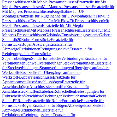
Pressanschlüssen
Mit Mepla Pressanschlüssen
Ersatzteile für Mit
Mepla Pressanschlüssen
Mit Mapress Pressanschlüssen
Ersatzteile für
Mit Mapress Pressanschlüssen
Kugelhähne für UP-
Montage
Ersatzteile für Kugelhähne für UP-Montage
Mit FlowFit
Pressanschlüssen
Ersatzteile für Mit FlowFit Pressanschlüssen
Mit
Mepla Pressanschlüssen
Ersatzteile für Mit Mepla
Pressanschlüssen
Mit Mapress Pressanschlüssen
Ersatzteile für Mit
Mapress Pressanschlüssen
Gebäude-Entwässerungssysteme
Geberit
Silent-db20
Rohre
Formstücke
Ersatzteile für
Formstücke
Bögen
Abzweige
Ersatzteile für
Abzweige
Reduktionen
Reinigungsstücke
Ersatzteile für
Reinigungsstücke
Formstücke
SuperTube
Bögen
Sonderformstücke
Verbindungen
Ersatzteile für
Verbindungen
Schweißverbindungen
Steckverbindungen
Ersatzteile
für Steckverbindungen
Spannverbindungen
Übergänge auf andere
Werkstoffe
Ersatzteile für Übergänge auf andere
Werkstoffe
Apparateanschlüsse
Ersatzteile für
Apparateanschlüsse
Anschlussbögen
Ersatzteile für
Anschlussbögen
Anschlusssteckmuffen
Ersatzteile für
Anschlusssteckmuffen
Zubehör
Rohrschellen
Befestigungen für
Rohrschellen
Verschlüsse
Dichtungen
Verbrauchsmaterial
Geberit
Silent-PP
Rohre
Ersatzteile für Rohre
Formstücke
Ersatzteile für
Formstücke
Bögen
Ersatzteile für Bögen
Abzweige
Ersatzteile für
Abzweige
Reduktionen
Ersatzteile für
Reduktionen
Reinigungsstücke
Ersatzteile für