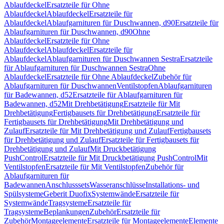
Ablaufdeckel
Ersatzteile für Ohne
Ablaufdeckel
Ablaufdeckel
Ersatzteile für
Ablaufdeckel
Ablaufgarnituren für Duschwannen, d90
Ersatzteile für
Ablaufgarnituren für Duschwannen, d90
Ohne
Ablaufdeckel
Ersatzteile für Ohne
Ablaufdeckel
Ablaufdeckel
Ersatzteile für
Ablaufdeckel
Ablaufgarnituren für Duschwannen Sestra
Ersatzteile
für Ablaufgarnituren für Duschwannen Sestra
Ohne
Ablaufdeckel
Ersatzteile für Ohne Ablaufdeckel
Zubehör für
Ablaufgarnituren für Duschwannen
Ventilstopfen
Ablaufgarnituren
für Badewannen, d52
Ersatzteile für Ablaufgarnituren für
Badewannen, d52
Mit Drehbetätigung
Ersatzteile für Mit
Drehbetätigung
Fertigbausets für Drehbetätigung
Ersatzteile für
Fertigbausets für Drehbetätigung
Mit Drehbetätigung und
Zulauf
Ersatzteile für Mit Drehbetätigung und Zulauf
Fertigbausets
für Drehbetätigung und Zulauf
Ersatzteile für Fertigbausets für
Drehbetätigung und Zulauf
Mit Druckbetätigung
PushControl
Ersatzteile für Mit Druckbetätigung PushControl
Mit
Ventilstopfen
Ersatzteile für Mit Ventilstopfen
Zubehör für
Ablaufgarnituren für
Badewannen
Anschlusssets
Wasseranschlüsse
Installations- und
Spülsysteme
Geberit Duofix
Systemwände
Ersatzteile für
Systemwände
Tragsysteme
Ersatzteile für
Tragsysteme
Beplankungen
Zubehör
Ersatzteile für
Zubehör
Montageelemente
Ersatzteile für Montageelemente
Elemente