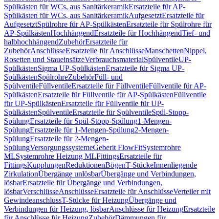
Spülkästen für WCs, aus Sanitärkeramik
Ersatzteile für AP-
Spülkästen für WCs, aus Sanitärkeramik
Aufgesetzt
Ersatzteile für
Aufgesetzt
Spülrohre für AP-Spülkästen
Ersatzteile für Spülrohre für
AP-Spülkästen
Hochhängend
Ersatzteile für Hochhängend
Tief- und
halbhochhängend
Zubehör
Ersatzteile für
Zubehör
Anschlüsse
Ersatzteile für Anschlüsse
Manschetten
Nippel,
Rosetten und Staueinsätze
Verbrauchsmaterial
Spülventile
UP-
Spülkästen
Sigma UP-Spülkästen
Ersatzteile für Sigma UP-
Spülkästen
Spülrohre
Zubehör
Füll- und
Spülventile
Füllventile
Ersatzteile für Füllventile
Füllventile für AP-
Spülkästen
Ersatzteile für Füllventile für AP-Spülkästen
Füllventile
für UP-Spülkästen
Ersatzteile für Füllventile für UP-
Spülkästen
Spülventile
Ersatzteile für Spülventile
Spül-Stopp-
Spülung
Ersatzteile für Spül-Stopp-Spülung
1-Mengen-
Spülung
Ersatzteile für 1-Mengen-Spülung
2-Mengen-
Spülung
Ersatzteile für 2-Mengen-
Spülung
Versorgungssysteme
Geberit FlowFit
Systemrohre
ML
Systemrohre Heizung ML
Fittings
Ersatzteile für
Fittings
Kupplungen
Reduktionen
Bögen
T-Stücke
Innenliegende
Zirkulation
Übergänge unlösbar
Übergänge und Verbindungen,
lösbar
Ersatzteile für Übergänge und Verbindungen,
lösbar
Verschlüsse
Anschlüsse
Ersatzteile für Anschlüsse
Verteiler mit
Gewindeanschluss
T-Stücke für Heizung
Übergänge und
Verbindungen für Heizung, lösbar
Anschlüsse für Heizung
Ersatzteile
für Anschlüsse für Heizung
Zubehör
Dämmungen für