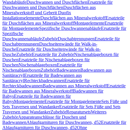
Wandabläufe
Duschwannen und Duschflächen
Ersatzteile für
Duschwannen und Duschflächen
Duschflächen aus
Mineralwerkstoff und Geberit Duofix
Installationselemente
Duschflächen aus Mineralwerkstoff
Ersatzteile
für Duschflächen aus Mineralwerkstoff
Montagelemente
Ersatzteile
für Montagelemente
Spezifische Duschwannenabläufe
Ersatzteile für
Spezifische
Duschwannenabläufe
Zubehör
Duschabtrennungen
Ersatzteile für
Duschabtrennungen
Duschseitenwände für Walk-in-
Dusche
Ersatzteile für Duschseitenwände für Walk-in-
Dusche
Zubehör
Ersatzteile für Zubehör
Nischenablageboxen für
Duschen
Ersatzteile für Nischenablageboxen für
Duschen
Nischenablageboxen
Ersatzteile für
Nischenablageboxen
Zubehör
Badewannen
Badewannen aus
Sanitäracryl
Ersatzteile für Badewannen aus
Sanitäracryl
Rechteckbadewannen
Ersatzteile für
Rechteckbadewannen
Badewannen aus Mineralwerkstoff
Ersatzteile
für Badewannen aus Mineralwerkstoff
Badewannen für
Babys
Ersatzteile für Badewannen für
Babys
Montagelemente
Ersatzteile für Montagelemente
Sets Füße und
Sets Traversen und Wandanker
Ersatzteile für Sets Füße und Sets
Traversen und Wandanker
Zubehör
Reparatursets
Weiteres
Zubehör
Apparateanschlüsse für Duschen und
Badewannen
Ablaufgarnituren für Duschwannen, d52
Ersatzteile für
Ablaufgarnituren für Duschwannen, d52
Ohne