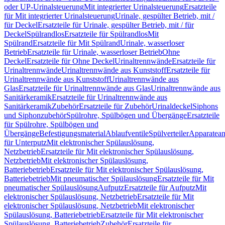
oder UP-Urinalsteuerung
Mit integrierter Urinalsteuerung
Ersatzteile
für Mit integrierter Urinalsteuerung
Urinale, gespülter Betrieb, mit /
für Deckel
Ersatzteile für Urinale, gespülter Betrieb, mit / für
Deckel
Spülrandlos
Ersatzteile für Spülrandlos
Mit
Spülrand
Ersatzteile für Mit Spülrand
Urinale, wasserloser
Betrieb
Ersatzteile für Urinale, wasserloser Betrieb
Ohne
Deckel
Ersatzteile für Ohne Deckel
Urinaltrennwände
Ersatzteile für
Urinaltrennwände
Urinaltrennwände aus Kunststoff
Ersatzteile für
Urinaltrennwände aus Kunststoff
Urinaltrennwände aus
Glas
Ersatzteile für Urinaltrennwände aus Glas
Urinaltrennwände aus
Sanitärkeramik
Ersatzteile für Urinaltrennwände aus
Sanitärkeramik
Zubehör
Ersatzteile für Zubehör
Urinaldeckel
Siphons
und Siphonzubehör
Spülrohre, Spülbögen und Übergänge
Ersatzteile
für Spülrohre, Spülbögen und
Übergänge
Befestigungsmaterial
Ablaufventile
Spülverteiler
Apparatean
für Unterputz
Mit elektronischer Spülauslösung,
Netzbetrieb
Ersatzteile für Mit elektronischer Spülauslösung,
Netzbetrieb
Mit elektronischer Spülauslösung,
Batteriebetrieb
Ersatzteile für Mit elektronischer Spülauslösung,
Batteriebetrieb
Mit pneumatischer Spülauslösung
Ersatzteile für Mit
pneumatischer Spülauslösung
Aufputz
Ersatzteile für Aufputz
Mit
elektronischer Spülauslösung, Netzbetrieb
Ersatzteile für Mit
elektronischer Spülauslösung, Netzbetrieb
Mit elektronischer
Spülauslösung, Batteriebetrieb
Ersatzteile für Mit elektronischer
Spülauslösung, Batteriebetrieb
Zubehör
Ersatzteile für