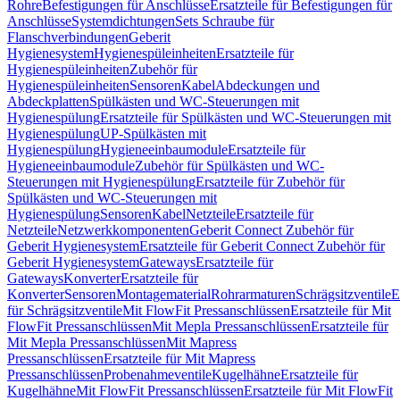
Rohre
Befestigungen für Anschlüsse
Ersatzteile für Befestigungen für
Anschlüsse
Systemdichtungen
Sets Schraube für
Flanschverbindungen
Geberit
Hygienesystem
Hygienespüleinheiten
Ersatzteile für
Hygienespüleinheiten
Zubehör für
Hygienespüleinheiten
Sensoren
Kabel
Abdeckungen und
Abdeckplatten
Spülkästen und WC-Steuerungen mit
Hygienespülung
Ersatzteile für Spülkästen und WC-Steuerungen mit
Hygienespülung
UP-Spülkästen mit
Hygienespülung
Hygieneeinbaumodule
Ersatzteile für
Hygieneeinbaumodule
Zubehör für Spülkästen und WC-
Steuerungen mit Hygienespülung
Ersatzteile für Zubehör für
Spülkästen und WC-Steuerungen mit
Hygienespülung
Sensoren
Kabel
Netzteile
Ersatzteile für
Netzteile
Netzwerkkomponenten
Geberit Connect Zubehör für
Geberit Hygienesystem
Ersatzteile für Geberit Connect Zubehör für
Geberit Hygienesystem
Gateways
Ersatzteile für
Gateways
Konverter
Ersatzteile für
Konverter
Sensoren
Montagematerial
Rohrarmaturen
Schrägsitzventile
E
für Schrägsitzventile
Mit FlowFit Pressanschlüssen
Ersatzteile für Mit
FlowFit Pressanschlüssen
Mit Mepla Pressanschlüssen
Ersatzteile für
Mit Mepla Pressanschlüssen
Mit Mapress
Pressanschlüssen
Ersatzteile für Mit Mapress
Pressanschlüssen
Probenahmeventile
Kugelhähne
Ersatzteile für
Kugelhähne
Mit FlowFit Pressanschlüssen
Ersatzteile für Mit FlowFit