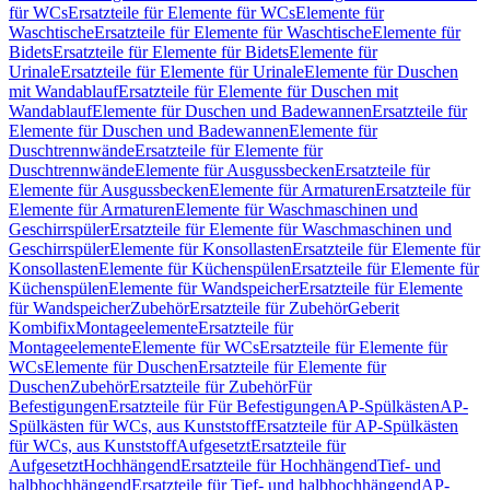
für WCs
Ersatzteile für Elemente für WCs
Elemente für
Waschtische
Ersatzteile für Elemente für Waschtische
Elemente für
Bidets
Ersatzteile für Elemente für Bidets
Elemente für
Urinale
Ersatzteile für Elemente für Urinale
Elemente für Duschen
mit Wandablauf
Ersatzteile für Elemente für Duschen mit
Wandablauf
Elemente für Duschen und Badewannen
Ersatzteile für
Elemente für Duschen und Badewannen
Elemente für
Duschtrennwände
Ersatzteile für Elemente für
Duschtrennwände
Elemente für Ausgussbecken
Ersatzteile für
Elemente für Ausgussbecken
Elemente für Armaturen
Ersatzteile für
Elemente für Armaturen
Elemente für Waschmaschinen und
Geschirrspüler
Ersatzteile für Elemente für Waschmaschinen und
Geschirrspüler
Elemente für Konsollasten
Ersatzteile für Elemente für
Konsollasten
Elemente für Küchenspülen
Ersatzteile für Elemente für
Küchenspülen
Elemente für Wandspeicher
Ersatzteile für Elemente
für Wandspeicher
Zubehör
Ersatzteile für Zubehör
Geberit
Kombifix
Montageelemente
Ersatzteile für
Montageelemente
Elemente für WCs
Ersatzteile für Elemente für
WCs
Elemente für Duschen
Ersatzteile für Elemente für
Duschen
Zubehör
Ersatzteile für Zubehör
Für
Befestigungen
Ersatzteile für Für Befestigungen
AP-Spülkästen
AP-
Spülkästen für WCs, aus Kunststoff
Ersatzteile für AP-Spülkästen
für WCs, aus Kunststoff
Aufgesetzt
Ersatzteile für
Aufgesetzt
Hochhängend
Ersatzteile für Hochhängend
Tief- und
halbhochhängend
Ersatzteile für Tief- und halbhochhängend
AP-