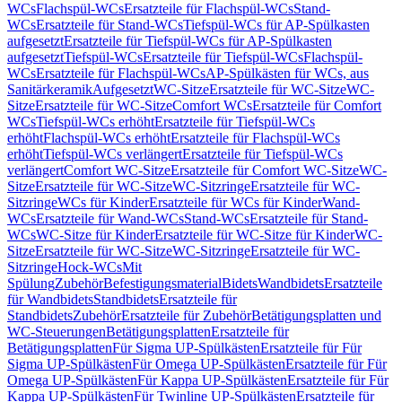
WCs
Flachspül-WCs
Ersatzteile für Flachspül-WCs
Stand-
WCs
Ersatzteile für Stand-WCs
Tiefspül-WCs für AP-Spülkasten
aufgesetzt
Ersatzteile für Tiefspül-WCs für AP-Spülkasten
aufgesetzt
Tiefspül-WCs
Ersatzteile für Tiefspül-WCs
Flachspül-
WCs
Ersatzteile für Flachspül-WCs
AP-Spülkästen für WCs, aus
Sanitärkeramik
Aufgesetzt
WC-Sitze
Ersatzteile für WC-Sitze
WC-
Sitze
Ersatzteile für WC-Sitze
Comfort WCs
Ersatzteile für Comfort
WCs
Tiefspül-WCs erhöht
Ersatzteile für Tiefspül-WCs
erhöht
Flachspül-WCs erhöht
Ersatzteile für Flachspül-WCs
erhöht
Tiefspül-WCs verlängert
Ersatzteile für Tiefspül-WCs
verlängert
Comfort WC-Sitze
Ersatzteile für Comfort WC-Sitze
WC-
Sitze
Ersatzteile für WC-Sitze
WC-Sitzringe
Ersatzteile für WC-
Sitzringe
WCs für Kinder
Ersatzteile für WCs für Kinder
Wand-
WCs
Ersatzteile für Wand-WCs
Stand-WCs
Ersatzteile für Stand-
WCs
WC-Sitze für Kinder
Ersatzteile für WC-Sitze für Kinder
WC-
Sitze
Ersatzteile für WC-Sitze
WC-Sitzringe
Ersatzteile für WC-
Sitzringe
Hock-WCs
Mit
Spülung
Zubehör
Befestigungsmaterial
Bidets
Wandbidets
Ersatzteile
für Wandbidets
Standbidets
Ersatzteile für
Standbidets
Zubehör
Ersatzteile für Zubehör
Betätigungsplatten und
WC-Steuerungen
Betätigungsplatten
Ersatzteile für
Betätigungsplatten
Für Sigma UP-Spülkästen
Ersatzteile für Für
Sigma UP-Spülkästen
Für Omega UP-Spülkästen
Ersatzteile für Für
Omega UP-Spülkästen
Für Kappa UP-Spülkästen
Ersatzteile für Für
Kappa UP-Spülkästen
Für Twinline UP-Spülkästen
Ersatzteile für