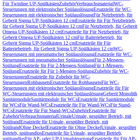
Für Twinline UP-Spülkästen
Zubehör
Verbrauchsmaterial
WC-
Steuerungen mit elektronischer Spülauslösung
Ersatzteile für WC-
Steuerungen mit elektronischer Spülauslösung
Für Netzbetrieb, für
Geberit Sigma UP-Spülkästen 12 cm
Ersatzteile für Für Netzbetrieb,
für Geberit Sigma UP-Spülkästen 12 cm
Für Netzbetrieb, für Geberit
Omega UP-Spülkästen 12 cm
Ersatzteile für Für Netzbetrieb, für
Geberit Omega UP-Spülkästen 12 cm
Für Batteriebetrieb, für
Geberit Sigma UP-Spülkästen 12 cm
Ersatzteile für Für
Batteriebetrieb, für Geberit Sigma UP-Spülkästen 12 cm
WC-
Steuerungen mit pneumatischer Spülauslösung
Ersatzteile für WC-
Steuerungen mit pneumatischer Spülauslösung
Für 2-Mengen-
Spülung
Ersatzteile für Für 2-Mengen-Spülung
Für 1-Mengen-
Spülung
Ersatzteile für Für 1-Mengen-Spülung
Zubehör für WC-
Steuerungen
Ersatzteile für Zubehör für WC-
Steuerungen
Rohbausets
Ersatzteile für Rohbausets
Für WC-
Steuerungen mit elektronischer Spülauslösung
Ersatzteile für Für
WC-Steuerungen mit elektronischer Spülauslösung
Geberit Monolith
Sanitärmodule
Sanitärmodule für WCs
Ersatzteile für Sanitärmodule
für WCs
Für Wand-WCs
Ersatzteile für Für Wand-WCs
Für Stand-
WCs
Ersatzteile für Für Stand-WCs
Zubehör
Ersatzteile für
Zubehör
Verbrauchsmaterial
Urinale
Urinale, gespülter Betrieb, mit
Spülrand
Ersatzteile für Urinale, gespülter Betrieb, mit
Spülrand
Ohne Deckel
Ersatzteile für Ohne Deckel
Urinale, gespülter
Betrieb, spülrandlos
Ersatzteile für Urinale, gespülter Betrieb,
spülrandlos
Für AP- oder UP-Urinalsteuerung
Ersatzteile für Für AP-