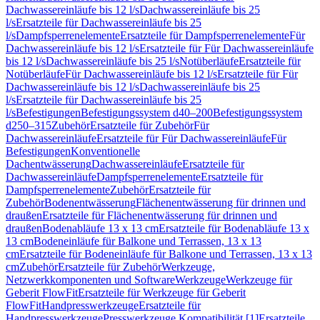
Dachwassereinläufe bis 12 l/s
Dachwassereinläufe bis 25
l/s
Ersatzteile für Dachwassereinläufe bis 25
l/s
Dampfsperrenelemente
Ersatzteile für Dampfsperrenelemente
Für
Dachwassereinläufe bis 12 l/s
Ersatzteile für Für Dachwassereinläufe
bis 12 l/s
Dachwassereinläufe bis 25 l/s
Notüberläufe
Ersatzteile für
Notüberläufe
Für Dachwassereinläufe bis 12 l/s
Ersatzteile für Für
Dachwassereinläufe bis 12 l/s
Dachwassereinläufe bis 25
l/s
Ersatzteile für Dachwassereinläufe bis 25
l/s
Befestigungen
Befestigungssystem d40–200
Befestigungssystem
d250–315
Zubehör
Ersatzteile für Zubehör
Für
Dachwassereinläufe
Ersatzteile für Für Dachwassereinläufe
Für
Befestigungen
Konventionelle
Dachentwässerung
Dachwassereinläufe
Ersatzteile für
Dachwassereinläufe
Dampfsperrenelemente
Ersatzteile für
Dampfsperrenelemente
Zubehör
Ersatzteile für
Zubehör
Bodenentwässerung
Flächenentwässerung für drinnen und
draußen
Ersatzteile für Flächenentwässerung für drinnen und
draußen
Bodenabläufe 13 x 13 cm
Ersatzteile für Bodenabläufe 13 x
13 cm
Bodeneinläufe für Balkone und Terrassen, 13 x 13
cm
Ersatzteile für Bodeneinläufe für Balkone und Terrassen, 13 x 13
cm
Zubehör
Ersatzteile für Zubehör
Werkzeuge,
Netzwerkkomponenten und Software
Werkzeuge
Werkzeuge für
Geberit FlowFit
Ersatzteile für Werkzeuge für Geberit
FlowFit
Handpresswerkzeuge
Ersatzteile für
Handpresswerkzeuge
Presswerkzeuge Kompatibilität [1]
Ersatzteile