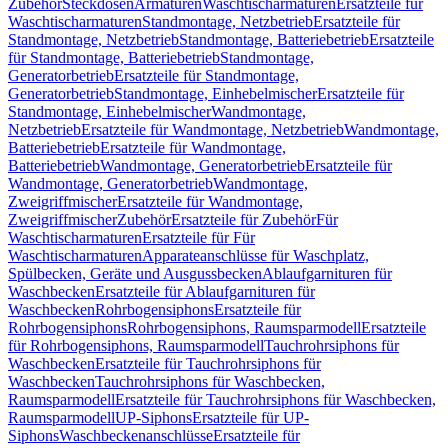
Zubehör
Steckdosen
Armaturen
Waschtischarmaturen
Ersatzteile für
Waschtischarmaturen
Standmontage, Netzbetrieb
Ersatzteile für
Standmontage, Netzbetrieb
Standmontage, Batteriebetrieb
Ersatzteile
für Standmontage, Batteriebetrieb
Standmontage,
Generatorbetrieb
Ersatzteile für Standmontage,
Generatorbetrieb
Standmontage, Einhebelmischer
Ersatzteile für
Standmontage, Einhebelmischer
Wandmontage,
Netzbetrieb
Ersatzteile für Wandmontage, Netzbetrieb
Wandmontage,
Batteriebetrieb
Ersatzteile für Wandmontage,
Batteriebetrieb
Wandmontage, Generatorbetrieb
Ersatzteile für
Wandmontage, Generatorbetrieb
Wandmontage,
Zweigriffmischer
Ersatzteile für Wandmontage,
Zweigriffmischer
Zubehör
Ersatzteile für Zubehör
Für
Waschtischarmaturen
Ersatzteile für Für
Waschtischarmaturen
Apparateanschlüsse für Waschplatz,
Spülbecken, Geräte und Ausgussbecken
Ablaufgarnituren für
Waschbecken
Ersatzteile für Ablaufgarnituren für
Waschbecken
Rohrbogensiphons
Ersatzteile für
Rohrbogensiphons
Rohrbogensiphons, Raumsparmodell
Ersatzteile
für Rohrbogensiphons, Raumsparmodell
Tauchrohrsiphons für
Waschbecken
Ersatzteile für Tauchrohrsiphons für
Waschbecken
Tauchrohrsiphons für Waschbecken,
Raumsparmodell
Ersatzteile für Tauchrohrsiphons für Waschbecken,
Raumsparmodell
UP-Siphons
Ersatzteile für UP-
Siphons
Waschbeckenanschlüsse
Ersatzteile für