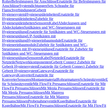
Rohre
Befestigungen für Anschlüsse
Ersatzteile für Befestigungen für
Anschlüsse
Systemdichtungen
Sets Schraube für
Flanschverbindungen
Geberit
Hygienesystem
Hygienespüleinheiten
Ersatzteile für
Hygienespüleinheiten
Zubehör für
Hygienespüleinheiten
Sensoren
Kabel
Abdeckungen und
Abdeckplatten
Spülkästen und WC-Steuerungen mit
Hygienespülung
Ersatzteile für Spülkästen und WC-Steuerungen mit
Hygienespülung
UP-Spülkästen mit
Hygienespülung
Hygieneeinbaumodule
Ersatzteile für
Hygieneeinbaumodule
Zubehör für Spülkästen und WC-
Steuerungen mit Hygienespülung
Ersatzteile für Zubehör für
Spülkästen und WC-Steuerungen mit
Hygienespülung
Sensoren
Kabel
Netzteile
Ersatzteile für
Netzteile
Netzwerkkomponenten
Geberit Connect Zubehör für
Geberit Hygienesystem
Ersatzteile für Geberit Connect Zubehör für
Geberit Hygienesystem
Gateways
Ersatzteile für
Gateways
Konverter
Ersatzteile für
Konverter
Sensoren
Montagematerial
Rohrarmaturen
Schrägsitzventile
E
für Schrägsitzventile
Mit FlowFit Pressanschlüssen
Ersatzteile für Mit
FlowFit Pressanschlüssen
Mit Mepla Pressanschlüssen
Ersatzteile für
Mit Mepla Pressanschlüssen
Mit Mapress
Pressanschlüssen
Ersatzteile für Mit Mapress
Pressanschlüssen
Probenahmeventile
Kugelhähne
Ersatzteile für
Kugelhähne
Mit FlowFit Pressanschlüssen
Ersatzteile für Mit FlowFit