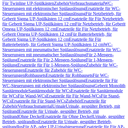
Für Twinline UP-Spülkästen
Zubehör
Verbrauchsmaterial
WC-
Steuerungen mit elektronischer Spülauslösung
Ersatzteile für WC-
Steuerungen mit elektronischer Spülauslösung
Für Netzbetrieb, für
Geberit Sigma UP-Spülkästen 12 cm
Ersatzteile für Für Netzbetrieb,
für Geberit Sigma UP-Spülkästen 12 cm
Für Netzbetrieb, für Geberit
Omega UP-Spülkästen 12 cm
Ersatzteile für Für Netzbetrieb, für
Geberit Omega UP-Spülkästen 12 cm
Für Batteriebetrieb, für
Geberit Sigma UP-Spülkästen 12 cm
Ersatzteile für Für
Batteriebetrieb, für Geberit Sigma UP-Spülkästen 12 cm
WC-
Steuerungen mit pneumatischer Spülauslösung
Ersatzteile für WC-
Steuerungen mit pneumatischer Spülauslösung
Für 2-Mengen-
Spülung
Ersatzteile für Für 2-Mengen-Spülung
Für 1-Mengen-
Spülung
Ersatzteile für Für 1-Mengen-Spülung
Zubehör für WC-
Steuerungen
Ersatzteile für Zubehör für WC-
Steuerungen
Rohbausets
Ersatzteile für Rohbausets
Für WC-
Steuerungen mit elektronischer Spülauslösung
Ersatzteile für Für
WC-Steuerungen mit elektronischer Spülauslösung
Geberit Monolith
Sanitärmodule
Sanitärmodule für WCs
Ersatzteile für Sanitärmodule
für WCs
Für Wand-WCs
Ersatzteile für Für Wand-WCs
Für Stand-
WCs
Ersatzteile für Für Stand-WCs
Zubehör
Ersatzteile für
Zubehör
Verbrauchsmaterial
Urinale
Urinale, gespülter Betrieb, mit
Spülrand
Ersatzteile für Urinale, gespülter Betrieb, mit
Spülrand
Ohne Deckel
Ersatzteile für Ohne Deckel
Urinale, gespülter
Betrieb, spülrandlos
Ersatzteile für Urinale, gespülter Betrieb,
spülrandlos
Für AP- oder UP-Urinalsteuerung
Ersatzteile für Für AP-