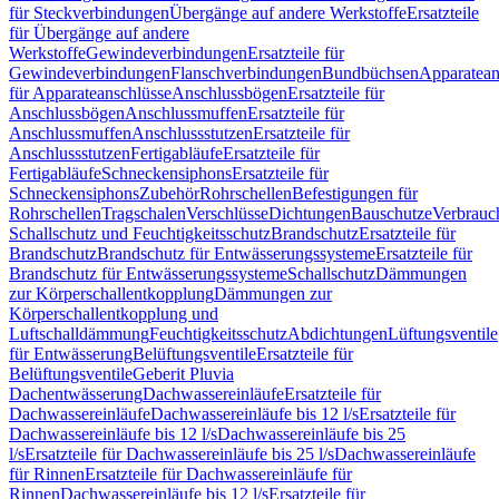
für Steckverbindungen
Übergänge auf andere Werkstoffe
Ersatzteile
für Übergänge auf andere
Werkstoffe
Gewindeverbindungen
Ersatzteile für
Gewindeverbindungen
Flanschverbindungen
Bundbüchsen
Apparatean
für Apparateanschlüsse
Anschlussbögen
Ersatzteile für
Anschlussbögen
Anschlussmuffen
Ersatzteile für
Anschlussmuffen
Anschlussstutzen
Ersatzteile für
Anschlussstutzen
Fertigabläufe
Ersatzteile für
Fertigabläufe
Schneckensiphons
Ersatzteile für
Schneckensiphons
Zubehör
Rohrschellen
Befestigungen für
Rohrschellen
Tragschalen
Verschlüsse
Dichtungen
Bauschutze
Verbrauc
Schallschutz und Feuchtigkeitsschutz
Brandschutz
Ersatzteile für
Brandschutz
Brandschutz für Entwässerungssysteme
Ersatzteile für
Brandschutz für Entwässerungssysteme
Schallschutz
Dämmungen
zur Körperschallentkopplung
Dämmungen zur
Körperschallentkopplung und
Luftschalldämmung
Feuchtigkeitsschutz
Abdichtungen
Lüftungsventile
für Entwässerung
Belüftungsventile
Ersatzteile für
Belüftungsventile
Geberit Pluvia
Dachentwässerung
Dachwassereinläufe
Ersatzteile für
Dachwassereinläufe
Dachwassereinläufe bis 12 l/s
Ersatzteile für
Dachwassereinläufe bis 12 l/s
Dachwassereinläufe bis 25
l/s
Ersatzteile für Dachwassereinläufe bis 25 l/s
Dachwassereinläufe
für Rinnen
Ersatzteile für Dachwassereinläufe für
Rinnen
Dachwassereinläufe bis 12 l/s
Ersatzteile für