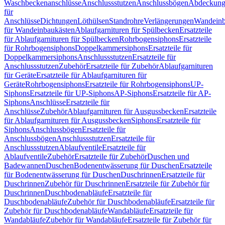
Waschbeckenanschlüsse
Anschlussstutzen
Anschlussbögen
Abdeckung
für
Anschlüsse
Dichtungen
Löthülsen
Standrohre
Verlängerungen
Wandeinb
für Wandeinbaukästen
Ablaufgarnituren für Spülbecken
Ersatzteile
für Ablaufgarnituren für Spülbecken
Rohrbogensiphons
Ersatzteile
für Rohrbogensiphons
Doppelkammersiphons
Ersatzteile für
Doppelkammersiphons
Anschlussstutzen
Ersatzteile für
Anschlussstutzen
Zubehör
Ersatzteile für Zubehör
Ablaufgarnituren
für Geräte
Ersatzteile für Ablaufgarnituren für
Geräte
Rohrbogensiphons
Ersatzteile für Rohrbogensiphons
UP-
Siphons
Ersatzteile für UP-Siphons
AP-Siphons
Ersatzteile für AP-
Siphons
Anschlüsse
Ersatzteile für
Anschlüsse
Zubehör
Ablaufgarnituren für Ausgussbecken
Ersatzteile
für Ablaufgarnituren für Ausgussbecken
Siphons
Ersatzteile für
Siphons
Anschlussbögen
Ersatzteile für
Anschlussbögen
Anschlussstutzen
Ersatzteile für
Anschlussstutzen
Ablaufventile
Ersatzteile für
Ablaufventile
Zubehör
Ersatzteile für Zubehör
Duschen und
Badewannen
Duschen
Bodenentwässerung für Duschen
Ersatzteile
für Bodenentwässerung für Duschen
Duschrinnen
Ersatzteile für
Duschrinnen
Zubehör für Duschrinnen
Ersatzteile für Zubehör für
Duschrinnen
Duschbodenabläufe
Ersatzteile für
Duschbodenabläufe
Zubehör für Duschbodenabläufe
Ersatzteile für
Zubehör für Duschbodenabläufe
Wandabläufe
Ersatzteile für
Wandabläufe
Zubehör für Wandabläufe
Ersatzteile für Zubehör für