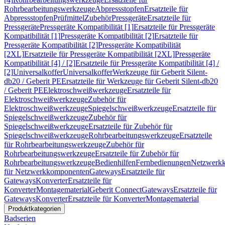
Rohrbearbeitungswerkzeuge
Abpressstopfen
Ersatzteile für
Abpressstopfen
Prüfmittel
Zubehör
Pressgeräte
Ersatzteile für
Pressgeräte
Pressgeräte Kompatibilität [1]
Ersatzteile für Pressgeräte
Kompatibilität [1]
Pressgeräte Kompatibilität [2]
Ersatzteile für
Pressgeräte Kompatibilität [2]
Pressgeräte Kompatibilität
[2XL]
Ersatzteile für Pressgeräte Kompatibilität [2XL]
Pressgeräte
Kompatibilität [4] / [2]
Ersatzteile für Pressgeräte Kompatibilität [4] /
[2]
Universalkoffer
Universalkoffer
Werkzeuge für Geberit Silent-
db20 / Geberit PE
Ersatzteile für Werkzeuge für Geberit Silent-db20
/ Geberit PE
Elektroschweißwerkzeuge
Ersatzteile für
Elektroschweißwerkzeuge
Zubehör für
Elektroschweißwerkzeuge
Spiegelschweißwerkzeuge
Ersatzteile für
Spiegelschweißwerkzeuge
Zubehör für
Spiegelschweißwerkzeuge
Ersatzteile für Zubehör für
Spiegelschweißwerkzeuge
Rohrbearbeitungswerkzeuge
Ersatzteile
für Rohrbearbeitungswerkzeuge
Zubehör für
Rohrbearbeitungswerkzeuge
Ersatzteile für Zubehör für
Rohrbearbeitungswerkzeuge
Bedienhilfen
Fernbedienungen
Netzwerk
für Netzwerkkomponenten
Gateways
Ersatzteile für
Gateways
Konverter
Ersatzteile für
Konverter
Montagematerial
Geberit Connect
Gateways
Ersatzteile für
Gateways
Konverter
Ersatzteile für Konverter
Montagematerial
Produktkategorien
Badserien