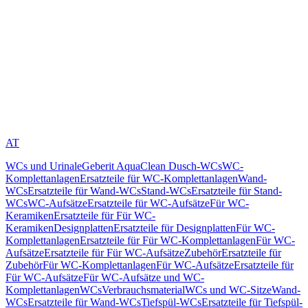
AT
WCs und Urinale
Geberit AquaClean Dusch-WCs
WC-
Komplettanlagen
Ersatzteile für WC-Komplettanlagen
Wand-
WCs
Ersatzteile für Wand-WCs
Stand-WCs
Ersatzteile für Stand-
WCs
WC-Aufsätze
Ersatzteile für WC-Aufsätze
Für WC-
Keramiken
Ersatzteile für Für WC-
Keramiken
Designplatten
Ersatzteile für Designplatten
Für WC-
Komplettanlagen
Ersatzteile für Für WC-Komplettanlagen
Für WC-
Aufsätze
Ersatzteile für Für WC-Aufsätze
Zubehör
Ersatzteile für
Zubehör
Für WC-Komplettanlagen
Für WC-Aufsätze
Ersatzteile für
Für WC-Aufsätze
Für WC-Aufsätze und WC-
Komplettanlagen
WCs
Verbrauchsmaterial
WCs und WC-Sitze
Wand-
WCs
Ersatzteile für Wand-WCs
Tiefspül-WCs
Ersatzteile für Tiefspül-