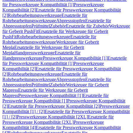
für Presswerkzeuge Kompatibilität [1]
Presswerkzeuge
Kompatibilität [2]
Ersatzteile für Presswerkzeuge Kompatibilität
[2]
Rohrbearbeitungswerkzeuge
Ersatzteile für
Rohrbearbeitungswerkzeuge
Abpressstopfen
Ersatzteile für
Abpressstopfen
Prüfmittel
Zubehör
Ersatzteile für Zubehör
Werkzeuge
für Geberit PushFit
Ersatzteile für Werkzeuge für Geberit
PushFit
Rohrbearbeitungswerkzeuge
Ersatzteile für
Rohrbearbeitungswerkzeuge
Werkzeuge für Geberit
Mepla
Ersatzteile für Werkzeuge für Geberit
Mepla
Handpresswerkzeuge
Ersatzteile für
Handpresswerkzeuge
Presswerkzeuge Kompatibilität [1]
Ersatzteile
für Presswerkzeuge Kompatibilität [1]
Presswerkzeuge
Kompatibilität [2]
Ersatzteile für Presswerkzeuge Kompatibilität
[2]
Rohrbearbeitungswerkzeuge
Ersatzteile für
Rohrbearbeitungswerkzeuge
Abpressstopfen
Ersatzteile für
Abpressstopfen
Prüfmittel
Zubehör
Werkzeuge für Geberit
Mapress
Ersatzteile für Werkzeuge für Geberit
Mapress
Presswerkzeuge Kompatibilität [1]
Ersatzteile für
Presswerkzeuge Kompatibilität [1]
Presswerkzeuge Kompatibilität
[2]
Ersatzteile für Presswerkzeuge Kompatibilität [2]
Presswerkzeuge
Kompatibilität [1] / [2]
Ersatzteile für Presswerkzeuge Kompatibilität
[1] / [2]
Presswerkzeuge Kompatibilität [2XL]
Ersatzteile für
Presswerkzeuge Kompatibilität [2XL]
Presswerkzeuge
Kompatibilität [4]
Ersatzteile für Presswerkzeuge Kompatibilität
[4]
Rohrbearbeitungswerkzeuge
Ersatzteile für