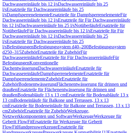
Dachwassereinläufe bis 12 l/s
Dachwassereinläufe bis 25
l/s
Ersatzteile für Dachwassereinläufe bis 25
l/s
Dampfsperrenelemente
Ersatzteile für Dampfsperrenelemente
Für
Dachwassereinläufe bis 12 l/s
Ersatzteile für Für Dachwassereinläufe
bis 12 l/s
Dachwassereinläufe bis 25 l/s
Notüberläufe
Ersatzteile für
Notüberläufe
Für Dachwassereinläufe bis 12 l/s
Ersatzteile für Für
Dachwassereinläufe bis 12 l/s
Dachwassereinläufe bis 25
l/s
Ersatzteile für Dachwassereinläufe bis 25
l/s
Befestigungen
Befestigungssystem d40–200
Befestigungssystem
d250–315
Zubehör
Ersatzteile für Zubehör
Für
Dachwassereinläufe
Ersatzteile für Für Dachwassereinläufe
Für
Befestigungen
Konventionelle
Dachentwässerung
Dachwassereinläufe
Ersatzteile für
Dachwassereinläufe
Dampfsperrenelemente
Ersatzteile für
Dampfsperrenelemente
Zubehör
Ersatzteile für
Zubehör
Bodenentwässerung
Flächenentwässerung für drinnen und
draußen
Ersatzteile für Flächenentwässerung für drinnen und
draußen
Bodenabläufe 13 x 13 cm
Ersatzteile für Bodenabläufe 13 x
13 cm
Bodeneinläufe für Balkone und Terrassen, 13 x 13
cm
Ersatzteile für Bodeneinläufe für Balkone und Terrassen, 13 x 13
cm
Zubehör
Ersatzteile für Zubehör
Werkzeuge,
Netzwerkkomponenten und Software
Werkzeuge
Werkzeuge für
Geberit FlowFit
Ersatzteile für Werkzeuge für Geberit
FlowFit
Handpresswerkzeuge
Ersatzteile für
Handpresswerkzeuge
Presswerkzeuge Kompatibilität [1]
Ersatzteile