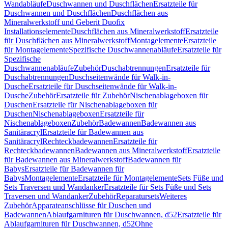
Wandabläufe
Duschwannen und Duschflächen
Ersatzteile für
Duschwannen und Duschflächen
Duschflächen aus
Mineralwerkstoff und Geberit Duofix
Installationselemente
Duschflächen aus Mineralwerkstoff
Ersatzteile
für Duschflächen aus Mineralwerkstoff
Montagelemente
Ersatzteile
für Montagelemente
Spezifische Duschwannenabläufe
Ersatzteile für
Spezifische
Duschwannenabläufe
Zubehör
Duschabtrennungen
Ersatzteile für
Duschabtrennungen
Duschseitenwände für Walk-in-
Dusche
Ersatzteile für Duschseitenwände für Walk-in-
Dusche
Zubehör
Ersatzteile für Zubehör
Nischenablageboxen für
Duschen
Ersatzteile für Nischenablageboxen für
Duschen
Nischenablageboxen
Ersatzteile für
Nischenablageboxen
Zubehör
Badewannen
Badewannen aus
Sanitäracryl
Ersatzteile für Badewannen aus
Sanitäracryl
Rechteckbadewannen
Ersatzteile für
Rechteckbadewannen
Badewannen aus Mineralwerkstoff
Ersatzteile
für Badewannen aus Mineralwerkstoff
Badewannen für
Babys
Ersatzteile für Badewannen für
Babys
Montagelemente
Ersatzteile für Montagelemente
Sets Füße und
Sets Traversen und Wandanker
Ersatzteile für Sets Füße und Sets
Traversen und Wandanker
Zubehör
Reparatursets
Weiteres
Zubehör
Apparateanschlüsse für Duschen und
Badewannen
Ablaufgarnituren für Duschwannen, d52
Ersatzteile für
Ablaufgarnituren für Duschwannen, d52
Ohne