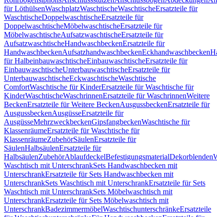
für Löthülsen
Waschplatz
Waschtische
Waschtische
Ersatzteile für
Waschtische
Doppelwaschtische
Ersatzteile für
Doppelwaschtische
Möbelwaschtische
Ersatzteile für
Möbelwaschtische
Aufsatzwaschtische
Ersatzteile für
Aufsatzwaschtische
Handwaschbecken
Ersatzteile für
Handwaschbecken
Aufsatzhandwaschbecken
Eckhandwaschbecken
H
für Halbeinbauwaschtische
Einbauwaschtische
Ersatzteile für
Einbauwaschtische
Unterbauwaschtische
Ersatzteile für
Unterbauwaschtische
Eckwaschtische
Waschtische
Comfort
Waschtische für Kinder
Ersatzteile für Waschtische für
Kinder
Waschtische
Waschrinnen
Ersatzteile für Waschrinnen
Weitere
Becken
Ersatzteile für Weitere Becken
Ausgussbecken
Ersatzteile für
Ausgussbecken
Ausgüsse
Ersatzteile für
Ausgüsse
Mehrzweckbecken
Gipsfangbecken
Waschtische für
Klassenräume
Ersatzteile für Waschtische für
Klassenräume
Zubehör
Säulen
Ersatzteile für
Säulen
Halbsäulen
Ersatzteile für
Halbsäulen
Zubehör
Ablaufdeckel
Befestigungsmaterial
Dekorblenden
W
Waschtisch mit Unterschrank
Sets Handwaschbecken mit
Unterschrank
Ersatzteile für Sets Handwaschbecken mit
Unterschrank
Sets Waschtisch mit Unterschrank
Ersatzteile für Sets
Waschtisch mit Unterschrank
Sets Möbelwaschtisch mit
Unterschrank
Ersatzteile für Sets Möbelwaschtisch mit
Unterschrank
Badezimmermöbel
Waschtischunterschränke
Ersatzteile