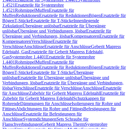
1.4521
Ersatzteile für Systemrohre
1.4521
Rohrnippel
Muffen
Ersatzteile für
Muffen
Reduktionen
Ersatzteile für Reduktionen
Bögen
Ersatzteile für
Bögen
T-Stücke
Ersatzteile für T-Stücke
Innenliegende
Zirkulation
Übergänge unlösbar
Ersatzteile für Übergänge
unlösbar
Übergänge und Verbindungen, lösbar
Ersatzteile für
Übergänge und Verbindungen, lösbar
Kompensatoren
Ersatzteile für
Kompensatoren
Verschlüsse
Ersatzteile für
Verschlüsse
Anschlüsse
Ersatzteile für Anschlüsse
Geberit Mapress
Edelstahl, Gas
Ersatzteile für Geberit Mapress Edelstahl,
Gas
Systemrohre 1.4401
Ersatzteile für Systemrohre
1.4401
Rohrnippel
Muffen
Ersatzteile für
Muffen
Reduktionen
Ersatzteile für Reduktionen
Bögen
Ersatzteile für
Bögen
T-Stücke
Ersatzteile für T-Stücke
Übergänge
unlösbar
Ersatzteile für Übergänge unlösbar
Übergänge und
Verbindungen, lösbar
Ersatzteile für Übergänge und Verbindungen,
lösbar
Verschlüsse
Ersatzteile für Verschlüsse
Anschlüsse
Ersatzteile
für Anschlüsse
Zubehör für Geberit Mapress Edelstahl
Ersatzteile für
Zubehör für Geberit Mapress Edelstahl
Schutzkappen für
Rohrende
Dämmungen für Anschlüsse
Isolierungen für Rohre und
Fittings
Abdichtungen für Rohre und Fittings
Befestigungen für
Anschlüsse
Ersatzteile für Befestigungen für
Anschlüsse
Systemdichtungen
Sets Schraube für
Flanschverbindungen
Geberit Mapress Therm
Systemrohre