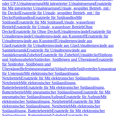
oder UP-Urinalsteuerung
Mit integrierter Urinalsteuerung
Ersatzteile
für Mit integrierter Urinalsteuerung
Urinale, gespülter Betrieb, mit /
für Deckel
Ersatzteile für Urinale, gespülter Betrieb, mit / für
Deckel
Spülrandlos
Ersatzteile für Spülrandlos
Mit
Spülrand
Ersatzteile für Mit Spülrand
Urinale, wasserloser
Betrieb
Ersatzteile für Urinale, wasserloser Betrieb
Ohne
Deckel
Ersatzteile für Ohne Deckel
Urinaltrennwände
Ersatzteile für
Urinaltrennwände
Urinaltrennwände aus Kunststoff
Ersatzteile für
Urinaltrennwände aus Kunststoff
Urinaltrennwände aus
Glas
Ersatzteile für Urinaltrennwände aus Glas
Urinaltrennwände aus
Sanitärkeramik
Ersatzteile für Urinaltrennwände aus
Sanitärkeramik
Zubehör
Ersatzteile für Zubehör
Urinaldeckel
Siphons
und Siphonzubehör
Spülrohre, Spülbögen und Übergänge
Ersatzteile
für Spülrohre, Spülbögen und
Übergänge
Befestigungsmaterial
Ablaufventile
Spülverteiler
Apparatean
für Unterputz
Mit elektronischer Spülauslösung,
Netzbetrieb
Ersatzteile für Mit elektronischer Spülauslösung,
Netzbetrieb
Mit elektronischer Spülauslösung,
Batteriebetrieb
Ersatzteile für Mit elektronischer Spülauslösung,
Batteriebetrieb
Mit pneumatischer Spülauslösung
Ersatzteile für Mit
pneumatischer Spülauslösung
Aufputz
Ersatzteile für Aufputz
Mit
elektronischer Spülauslösung, Netzbetrieb
Ersatzteile für Mit
elektronischer Spülauslösung, Netzbetrieb
Mit elektronischer
Spülauslösung, Batteriebetrieb
Ersatzteile für Mit elektronischer
Spülauslösung, Batteriebetrieb
Zubehör
Ersatzteile für