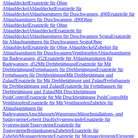
Ablaufdeckel
Ersatzteile für Ohne
Ablaufdeckel
Ablaufdeckel
Ersatzteile für
Ablaufdeckel
Ablaufgarnituren für Duschwannen, d90
Ersatzteile für
Ablaufgarnituren für Duschwannen, d90
Ohne
Ablaufdeckel
Ersatzteile für Ohne
Ablaufdeckel
Ablaufdeckel
Ersatzteile für
Ablaufdeckel
Ablaufgarnituren für Duschwannen Sestra
Ersatzteile
für Ablaufgarnituren für Duschwannen Sestra
Ohne
Ablaufdeckel
Ersatzteile für Ohne Ablaufdeckel
Zubehör für
Ablaufgarnituren für Duschwannen
Ventilstopfen
Ablaufgarnituren
für Badewannen, d52
Ersatzteile für Ablaufgarnituren für
Badewannen, d52
Mit Drehbetätigung
Ersatzteile für Mit
Drehbetätigung
Fertigbausets für Drehbetätigung
Ersatzteile für
Fertigbausets für Drehbetätigung
Mit Drehbetätigung und
Zulauf
Ersatzteile für Mit Drehbetätigung und Zulauf
Fertigbausets
für Drehbetätigung und Zulauf
Ersatzteile für Fertigbausets für
Drehbetätigung und Zulauf
Mit Druckbetätigung
PushControl
Ersatzteile für Mit Druckbetätigung PushControl
Mit
Ventilstopfen
Ersatzteile für Mit Ventilstopfen
Zubehör für
Ablaufgarnituren für
Badewannen
Anschlusssets
Wasseranschlüsse
Installations- und
Spülsysteme
Geberit Duofix
Systemwände
Ersatzteile für
Systemwände
Tragsysteme
Ersatzteile für
Tragsysteme
Beplankungen
Zubehör
Ersatzteile für
Zubehör
Montageelemente
Ersatzteile für Montageelemente
Elemente