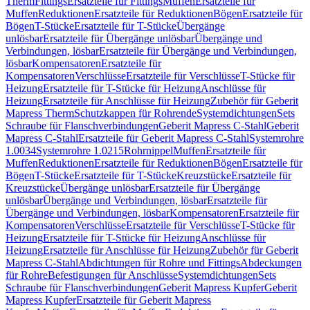
Therm
Fittings
Ersatzteile für Fittings
Muffen
Ersatzteile für
Muffen
Reduktionen
Ersatzteile für Reduktionen
Bögen
Ersatzteile für
Bögen
T-Stücke
Ersatzteile für T-Stücke
Übergänge
unlösbar
Ersatzteile für Übergänge unlösbar
Übergänge und
Verbindungen, lösbar
Ersatzteile für Übergänge und Verbindungen,
lösbar
Kompensatoren
Ersatzteile für
Kompensatoren
Verschlüsse
Ersatzteile für Verschlüsse
T-Stücke für
Heizung
Ersatzteile für T-Stücke für Heizung
Anschlüsse für
Heizung
Ersatzteile für Anschlüsse für Heizung
Zubehör für Geberit
Mapress Therm
Schutzkappen für Rohrende
Systemdichtungen
Sets
Schraube für Flanschverbindungen
Geberit Mapress C-Stahl
Geberit
Mapress C-Stahl
Ersatzteile für Geberit Mapress C-Stahl
Systemrohre
1.0034
Systemrohre 1.0215
Rohrnippel
Muffen
Ersatzteile für
Muffen
Reduktionen
Ersatzteile für Reduktionen
Bögen
Ersatzteile für
Bögen
T-Stücke
Ersatzteile für T-Stücke
Kreuzstücke
Ersatzteile für
Kreuzstücke
Übergänge unlösbar
Ersatzteile für Übergänge
unlösbar
Übergänge und Verbindungen, lösbar
Ersatzteile für
Übergänge und Verbindungen, lösbar
Kompensatoren
Ersatzteile für
Kompensatoren
Verschlüsse
Ersatzteile für Verschlüsse
T-Stücke für
Heizung
Ersatzteile für T-Stücke für Heizung
Anschlüsse für
Heizung
Ersatzteile für Anschlüsse für Heizung
Zubehör für Geberit
Mapress C-Stahl
Abdichtungen für Rohre und Fittings
Abdeckungen
für Rohre
Befestigungen für Anschlüsse
Systemdichtungen
Sets
Schraube für Flanschverbindungen
Geberit Mapress Kupfer
Geberit
Mapress Kupfer
Ersatzteile für Geberit Mapress