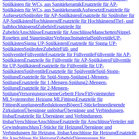
Spülkästen für WCs, aus Sanitärkeramik
Ersatzteile für AP-
Spülkästen für WCs, aus Sanitärkeramik
Aufgesetzt
Ersatzteile für
Aufgesetzt
Spülrohre für AP-Spülkästen
Ersatzteile für Spülrohre für
AP-Spülkästen
Hochhängend
Ersatzteile für Hochhängend
Tief- und
halbhochhängend
Zubehör
Ersatzteile für
Zubehör
Anschlüsse
Ersatzteile für Anschlüsse
Manschetten
Nippel,
Rosetten und Staueinsätze
Verbrauchsmaterial
Spülventile
UP-
Spülkästen
Sigma UP-Spülkästen
Ersatzteile für Sigma UP-
Spülkästen
Spülrohre
Zubehör
Füll- und
Spülventile
Füllventile
Ersatzteile für Füllventile
Füllventile für AP-
Spülkästen
Ersatzteile für Füllventile für AP-Spülkästen
Füllventile
für UP-Spülkästen
Ersatzteile für Füllventile für UP-
Spülkästen
Spülventile
Ersatzteile für Spülventile
Spül-Stopp-
Spülung
Ersatzteile für Spül-Stopp-Spülung
1-Mengen-
Spülung
Ersatzteile für 1-Mengen-Spülung
2-Mengen-
Spülung
Ersatzteile für 2-Mengen-
Spülung
Versorgungssysteme
Geberit FlowFit
Systemrohre
ML
Systemrohre Heizung ML
Fittings
Ersatzteile für
Fittings
Kupplungen
Reduktionen
Bögen
T-Stücke
Innenliegende
Zirkulation
Übergänge unlösbar
Übergänge und Verbindungen,
lösbar
Ersatzteile für Übergänge und Verbindungen,
lösbar
Verschlüsse
Anschlüsse
Ersatzteile für Anschlüsse
Verteiler mit
Gewindeanschluss
T-Stücke für Heizung
Übergänge und
Verbindungen für Heizung, lösbar
Anschlüsse für Heizung
Ersatzteile
für Anschlüsse für Heizung
Zubehör
Dämmungen für