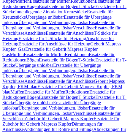
Kupfer
Muffen
Ersatzteile für Muffen
Reduktionen
Ersatzteile für
Reduktionen
Bögen
Ersatzteile für Bögen
T-Stücke
Ersatzteile für T-
Stücke
Innenliegende Zirkulation
Kreuzstücke
Ersatzteile für
Kreuzstücke
Übergänge unlösbar
Ersatzteile für Übergänge
unlösbar
Übergänge und Verbindungen, lösbar
Ersatzteile für
Übergänge und Verbindungen, lösbar
Verschlüsse
Ersatzteile für
Verschlüsse
Anschlüsse
Ersatzteile für Anschlüsse
T-Stücke für
Heizung
Ersatzteile für T-Stücke für Heizung
Anschlüsse für
Heizung
Ersatzteile für Anschlüsse für Heizung
Geberit Mapress
Kupfer, Gas
Ersatzteile für Geberit Mapress Kupfer,
Gas
Muffen
Ersatzteile für Muffen
Reduktionen
Ersatzteile für
Reduktionen
Bögen
Ersatzteile für Bögen
T-Stücke
Ersatzteile für T-
Stücke
Übergänge unlösbar
Ersatzteile für Übergänge
unlösbar
Übergänge und Verbindungen, lösbar
Ersatzteile für
Übergänge und Verbindungen, lösbar
Verschlüsse
Ersatzteile für
Verschlüsse
Anschlüsse
Ersatzteile für Anschlüsse
Geberit Mapress
Kupfer, FKM blau
Ersatzteile für Geberit Mapress Kupfer, FKM
blau
Muffen
Ersatzteile für Muffen
Reduktionen
Ersatzteile für
Reduktionen
Bögen
Ersatzteile für Bögen
T-Stücke
Ersatzteile für T-
Stücke
Übergänge unlösbar
Ersatzteile für Übergänge
unlösbar
Übergänge und Verbindungen, lösbar
Ersatzteile für
Übergänge und Verbindungen, lösbar
Verschlüsse
Ersatzteile für
Verschlüsse
Zubehör für Geberit Mapress Kupfer
Ersatzteile für
Zubehör für Geberit Mapress Kupfer
Dämmungen für
Anschlüsse
Abdichtungen für Rohre und Fittings
Abdeckungen für