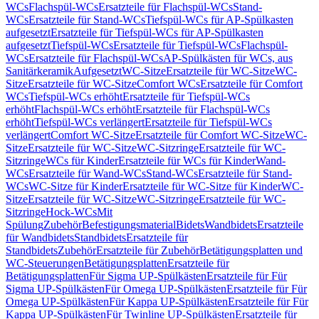
WCs
Flachspül-WCs
Ersatzteile für Flachspül-WCs
Stand-
WCs
Ersatzteile für Stand-WCs
Tiefspül-WCs für AP-Spülkasten
aufgesetzt
Ersatzteile für Tiefspül-WCs für AP-Spülkasten
aufgesetzt
Tiefspül-WCs
Ersatzteile für Tiefspül-WCs
Flachspül-
WCs
Ersatzteile für Flachspül-WCs
AP-Spülkästen für WCs, aus
Sanitärkeramik
Aufgesetzt
WC-Sitze
Ersatzteile für WC-Sitze
WC-
Sitze
Ersatzteile für WC-Sitze
Comfort WCs
Ersatzteile für Comfort
WCs
Tiefspül-WCs erhöht
Ersatzteile für Tiefspül-WCs
erhöht
Flachspül-WCs erhöht
Ersatzteile für Flachspül-WCs
erhöht
Tiefspül-WCs verlängert
Ersatzteile für Tiefspül-WCs
verlängert
Comfort WC-Sitze
Ersatzteile für Comfort WC-Sitze
WC-
Sitze
Ersatzteile für WC-Sitze
WC-Sitzringe
Ersatzteile für WC-
Sitzringe
WCs für Kinder
Ersatzteile für WCs für Kinder
Wand-
WCs
Ersatzteile für Wand-WCs
Stand-WCs
Ersatzteile für Stand-
WCs
WC-Sitze für Kinder
Ersatzteile für WC-Sitze für Kinder
WC-
Sitze
Ersatzteile für WC-Sitze
WC-Sitzringe
Ersatzteile für WC-
Sitzringe
Hock-WCs
Mit
Spülung
Zubehör
Befestigungsmaterial
Bidets
Wandbidets
Ersatzteile
für Wandbidets
Standbidets
Ersatzteile für
Standbidets
Zubehör
Ersatzteile für Zubehör
Betätigungsplatten und
WC-Steuerungen
Betätigungsplatten
Ersatzteile für
Betätigungsplatten
Für Sigma UP-Spülkästen
Ersatzteile für Für
Sigma UP-Spülkästen
Für Omega UP-Spülkästen
Ersatzteile für Für
Omega UP-Spülkästen
Für Kappa UP-Spülkästen
Ersatzteile für Für
Kappa UP-Spülkästen
Für Twinline UP-Spülkästen
Ersatzteile für