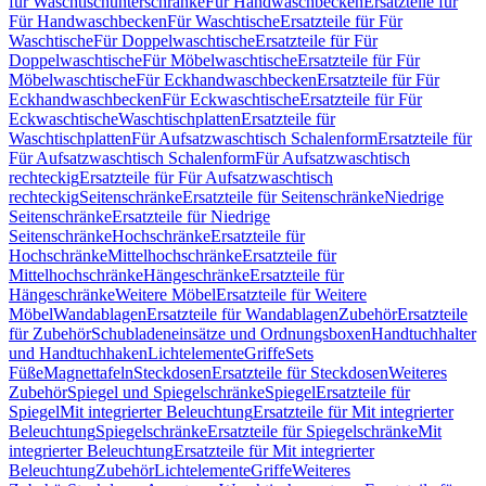
für Waschtischunterschränke
Für Handwaschbecken
Ersatzteile für
Für Handwaschbecken
Für Waschtische
Ersatzteile für Für
Waschtische
Für Doppelwaschtische
Ersatzteile für Für
Doppelwaschtische
Für Möbelwaschtische
Ersatzteile für Für
Möbelwaschtische
Für Eckhandwaschbecken
Ersatzteile für Für
Eckhandwaschbecken
Für Eckwaschtische
Ersatzteile für Für
Eckwaschtische
Waschtischplatten
Ersatzteile für
Waschtischplatten
Für Aufsatzwaschtisch Schalenform
Ersatzteile für
Für Aufsatzwaschtisch Schalenform
Für Aufsatzwaschtisch
rechteckig
Ersatzteile für Für Aufsatzwaschtisch
rechteckig
Seitenschränke
Ersatzteile für Seitenschränke
Niedrige
Seitenschränke
Ersatzteile für Niedrige
Seitenschränke
Hochschränke
Ersatzteile für
Hochschränke
Mittelhochschränke
Ersatzteile für
Mittelhochschränke
Hängeschränke
Ersatzteile für
Hängeschränke
Weitere Möbel
Ersatzteile für Weitere
Möbel
Wandablagen
Ersatzteile für Wandablagen
Zubehör
Ersatzteile
für Zubehör
Schubladeneinsätze und Ordnungsboxen
Handtuchhalter
und Handtuchhaken
Lichtelemente
Griffe
Sets
Füße
Magnettafeln
Steckdosen
Ersatzteile für Steckdosen
Weiteres
Zubehör
Spiegel und Spiegelschränke
Spiegel
Ersatzteile für
Spiegel
Mit integrierter Beleuchtung
Ersatzteile für Mit integrierter
Beleuchtung
Spiegelschränke
Ersatzteile für Spiegelschränke
Mit
integrierter Beleuchtung
Ersatzteile für Mit integrierter
Beleuchtung
Zubehör
Lichtelemente
Griffe
Weiteres