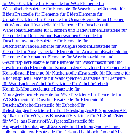
für WCs
Ersatzteile für Elemente für WCs
Elemente für
Waschtische
Ersatzteile für Elemente für Waschtische
Elemente für
Bidets
Ersatzteile für Elemente für Bidets
Elemente für
Urinale
Ersatzteile für Elemente für Urinale
Elemente für Duschen
mit Wandablauf
Ersatzteile für Elemente für Duschen mit
Wandablauf
Elemente für Duschen und Badewannen
Ersatzteile für
Elemente für Duschen und Badewannen
Elemente für
Duschtrennwände
Ersatzteile für Elemente für
Duschtrennwände
Elemente für Ausgussbecken
Ersatzteile für
Elemente für Ausgussbecken
Elemente für Armaturen
Ersatzteile für
Elemente für Armaturen
Elemente für Waschmaschinen und
Geschirrspüler
Ersatzteile für Elemente für Waschmaschinen und
Geschirrspüler
Elemente für Konsollasten
Ersatzteile für Elemente für
Konsollasten
Elemente für Küchenspülen
Ersatzteile für Elemente für
Küchenspülen
Elemente für Wandspeicher
Ersatzteile für Elemente
für Wandspeicher
Zubehör
Ersatzteile für Zubehör
Geberit
Kombifix
Montageelemente
Ersatzteile für
Montageelemente
Elemente für WCs
Ersatzteile für Elemente für
WCs
Elemente für Duschen
Ersatzteile für Elemente für
Duschen
Zubehör
Ersatzteile für Zubehör
Für
Befestigungen
Ersatzteile für Für Befestigungen
AP-Spülkästen
AP-
Spülkästen für WCs, aus Kunststoff
Ersatzteile für AP-Spülkästen
für WCs, aus Kunststoff
Aufgesetzt
Ersatzteile für
Aufgesetzt
Hochhängend
Ersatzteile für Hochhängend
Tief- und
halbhochhängend
Ersatzteile für Tief- und halbhochhängend
AP-