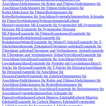
Anschlüsse
Abdichtungen für Rohre und Fittings
Abdichtungen für
Anschlüsse
Abdichtungen für Fittings
Abdeckungen für
Rohre
Abdeckung für Fittings
Befestigungen für
Rohre
Befestigungen für Anschlüsse
Systemdichtungen
Sets Schraube
für Flanschverbindungen
Verbrauchsmaterial
Geberit
Mepla
Systemrohre ML
Ersatzteile für Systemrohre ML
Systemrohre
Heizung ML
Ersatzteile für Systemrohre Heizung
ML
Fittings
Ersatzteile für Fittings
Kupplungen
Ersatzteile für
Kupplungen
Reduktionen
Ersatzteile für
Reduktionen
Winkel
Ersatzteile für Winkel
T-Stücke
Ersatzteile für T-
Stücke
Innenliegende Zirkulation
Übergänge unlösbar
Ersatzteile für
Übergänge unlösbar
Übergänge und Verbindungen, lösbar
Ersatzteile
für Übergänge und Verbindungen, lösbar
Verschlüsse
Ersatzteile für
Verschlüsse
Anschlüsse
Ersatzteile für Anschlüsse
Verteiler mit
Gewindeanschluss
Ersatzteile für Verteiler mit Gewindeanschluss
T-
Stücke für Heizung
Ersatzteile für T-Stücke für Heizung
Anschlüsse
für Heizung
Ersatzteile für Anschlüsse für
Heizung
Zubehör
Ersatzteile für Zubehör
Dämmungen für
Anschlüsse
Abdichtungen für Rohre und Fittings
Abdichtungen für
Anschlüsse
Abdeckungen für Rohre
Befestigungen für
Rohre
Befestigungen für Anschlüsse
Ersatzteile für Befestigungen für
Anschlüsse
Systemdichtungen
Sets Schraube für
Flanschverbindungen
Geberit Mapress Edelstahl
Geberit Mapress
Edelstahl
Ersatzteile für Geberit Mapress Edelstahl
Systemrohre
1.4401
Ersatzteile für Systemrohre 1.4401
Systemrohre