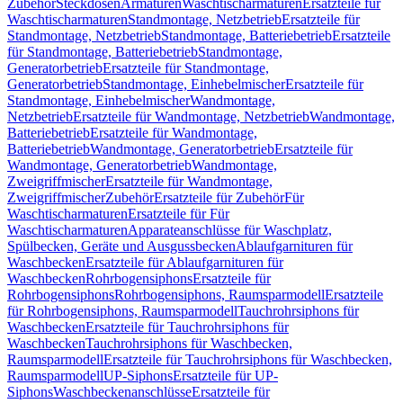
Zubehör
Steckdosen
Armaturen
Waschtischarmaturen
Ersatzteile für
Waschtischarmaturen
Standmontage, Netzbetrieb
Ersatzteile für
Standmontage, Netzbetrieb
Standmontage, Batteriebetrieb
Ersatzteile
für Standmontage, Batteriebetrieb
Standmontage,
Generatorbetrieb
Ersatzteile für Standmontage,
Generatorbetrieb
Standmontage, Einhebelmischer
Ersatzteile für
Standmontage, Einhebelmischer
Wandmontage,
Netzbetrieb
Ersatzteile für Wandmontage, Netzbetrieb
Wandmontage,
Batteriebetrieb
Ersatzteile für Wandmontage,
Batteriebetrieb
Wandmontage, Generatorbetrieb
Ersatzteile für
Wandmontage, Generatorbetrieb
Wandmontage,
Zweigriffmischer
Ersatzteile für Wandmontage,
Zweigriffmischer
Zubehör
Ersatzteile für Zubehör
Für
Waschtischarmaturen
Ersatzteile für Für
Waschtischarmaturen
Apparateanschlüsse für Waschplatz,
Spülbecken, Geräte und Ausgussbecken
Ablaufgarnituren für
Waschbecken
Ersatzteile für Ablaufgarnituren für
Waschbecken
Rohrbogensiphons
Ersatzteile für
Rohrbogensiphons
Rohrbogensiphons, Raumsparmodell
Ersatzteile
für Rohrbogensiphons, Raumsparmodell
Tauchrohrsiphons für
Waschbecken
Ersatzteile für Tauchrohrsiphons für
Waschbecken
Tauchrohrsiphons für Waschbecken,
Raumsparmodell
Ersatzteile für Tauchrohrsiphons für Waschbecken,
Raumsparmodell
UP-Siphons
Ersatzteile für UP-
Siphons
Waschbeckenanschlüsse
Ersatzteile für