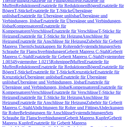
Therm
Fittings
Ersatzteile für Fittings
Muffen
Ersatzteile für
Muffen
Reduktionen
Ersatzteile für Reduktionen
Bögen
Ersatzteile für
Bögen
T-Stücke
Ersatzteile für T-Stücke
Übergänge
unlösbar
Ersatzteile für Übergänge unlösbar
Übergänge und
Verbindungen, lösbar
Ersatzteile für Übergänge und Verbindungen,
lösbar
Kompensatoren
Ersatzteile für
Kompensatoren
Verschlüsse
Ersatzteile für Verschlüsse
T-Stücke für
Heizung
Ersatzteile für T-Stücke für Heizung
Anschlüsse für
Heizung
Ersatzteile für Anschlüsse für Heizung
Zubehör für Geberit
Mapress Therm
Schutzkappen für Rohrende
Systemdichtungen
Sets
Schraube für Flanschverbindungen
Geberit Mapress C-Stahl
Geberit
Mapress C-Stahl
Ersatzteile für Geberit Mapress C-Stahl
Systemrohre
1.0034
Systemrohre 1.0215
Rohrnippel
Muffen
Ersatzteile für
Muffen
Reduktionen
Ersatzteile für Reduktionen
Bögen
Ersatzteile für
Bögen
T-Stücke
Ersatzteile für T-Stücke
Kreuzstücke
Ersatzteile für
Kreuzstücke
Übergänge unlösbar
Ersatzteile für Übergänge
unlösbar
Übergänge und Verbindungen, lösbar
Ersatzteile für
Übergänge und Verbindungen, lösbar
Kompensatoren
Ersatzteile für
Kompensatoren
Verschlüsse
Ersatzteile für Verschlüsse
T-Stücke für
Heizung
Ersatzteile für T-Stücke für Heizung
Anschlüsse für
Heizung
Ersatzteile für Anschlüsse für Heizung
Zubehör für Geberit
Mapress C-Stahl
Abdichtungen für Rohre und Fittings
Abdeckungen
für Rohre
Befestigungen für Anschlüsse
Systemdichtungen
Sets
Schraube für Flanschverbindungen
Geberit Mapress Kupfer
Geberit
Mapress Kupfer
Ersatzteile für Geberit Mapress