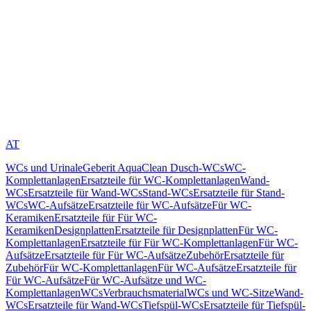
AT
WCs und Urinale
Geberit AquaClean Dusch-WCs
WC-
Komplettanlagen
Ersatzteile für WC-Komplettanlagen
Wand-
WCs
Ersatzteile für Wand-WCs
Stand-WCs
Ersatzteile für Stand-
WCs
WC-Aufsätze
Ersatzteile für WC-Aufsätze
Für WC-
Keramiken
Ersatzteile für Für WC-
Keramiken
Designplatten
Ersatzteile für Designplatten
Für WC-
Komplettanlagen
Ersatzteile für Für WC-Komplettanlagen
Für WC-
Aufsätze
Ersatzteile für Für WC-Aufsätze
Zubehör
Ersatzteile für
Zubehör
Für WC-Komplettanlagen
Für WC-Aufsätze
Ersatzteile für
Für WC-Aufsätze
Für WC-Aufsätze und WC-
Komplettanlagen
WCs
Verbrauchsmaterial
WCs und WC-Sitze
Wand-
WCs
Ersatzteile für Wand-WCs
Tiefspül-WCs
Ersatzteile für Tiefspül-