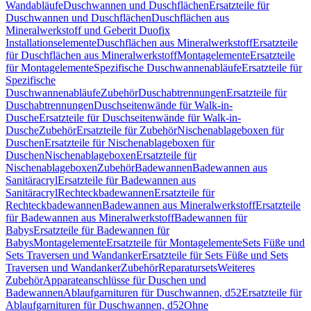
Wandabläufe
Duschwannen und Duschflächen
Ersatzteile für
Duschwannen und Duschflächen
Duschflächen aus
Mineralwerkstoff und Geberit Duofix
Installationselemente
Duschflächen aus Mineralwerkstoff
Ersatzteile
für Duschflächen aus Mineralwerkstoff
Montagelemente
Ersatzteile
für Montagelemente
Spezifische Duschwannenabläufe
Ersatzteile für
Spezifische
Duschwannenabläufe
Zubehör
Duschabtrennungen
Ersatzteile für
Duschabtrennungen
Duschseitenwände für Walk-in-
Dusche
Ersatzteile für Duschseitenwände für Walk-in-
Dusche
Zubehör
Ersatzteile für Zubehör
Nischenablageboxen für
Duschen
Ersatzteile für Nischenablageboxen für
Duschen
Nischenablageboxen
Ersatzteile für
Nischenablageboxen
Zubehör
Badewannen
Badewannen aus
Sanitäracryl
Ersatzteile für Badewannen aus
Sanitäracryl
Rechteckbadewannen
Ersatzteile für
Rechteckbadewannen
Badewannen aus Mineralwerkstoff
Ersatzteile
für Badewannen aus Mineralwerkstoff
Badewannen für
Babys
Ersatzteile für Badewannen für
Babys
Montagelemente
Ersatzteile für Montagelemente
Sets Füße und
Sets Traversen und Wandanker
Ersatzteile für Sets Füße und Sets
Traversen und Wandanker
Zubehör
Reparatursets
Weiteres
Zubehör
Apparateanschlüsse für Duschen und
Badewannen
Ablaufgarnituren für Duschwannen, d52
Ersatzteile für
Ablaufgarnituren für Duschwannen, d52
Ohne