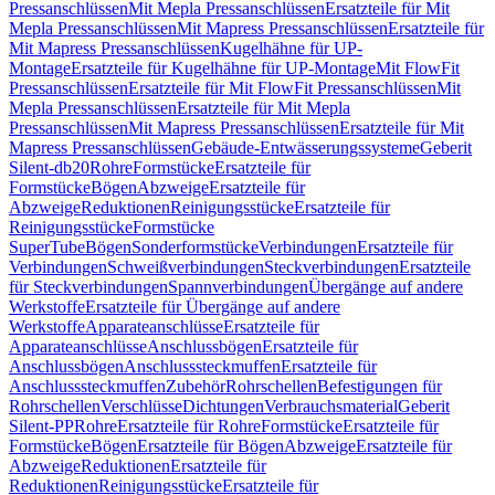
Pressanschlüssen
Mit Mepla Pressanschlüssen
Ersatzteile für Mit
Mepla Pressanschlüssen
Mit Mapress Pressanschlüssen
Ersatzteile für
Mit Mapress Pressanschlüssen
Kugelhähne für UP-
Montage
Ersatzteile für Kugelhähne für UP-Montage
Mit FlowFit
Pressanschlüssen
Ersatzteile für Mit FlowFit Pressanschlüssen
Mit
Mepla Pressanschlüssen
Ersatzteile für Mit Mepla
Pressanschlüssen
Mit Mapress Pressanschlüssen
Ersatzteile für Mit
Mapress Pressanschlüssen
Gebäude-Entwässerungssysteme
Geberit
Silent-db20
Rohre
Formstücke
Ersatzteile für
Formstücke
Bögen
Abzweige
Ersatzteile für
Abzweige
Reduktionen
Reinigungsstücke
Ersatzteile für
Reinigungsstücke
Formstücke
SuperTube
Bögen
Sonderformstücke
Verbindungen
Ersatzteile für
Verbindungen
Schweißverbindungen
Steckverbindungen
Ersatzteile
für Steckverbindungen
Spannverbindungen
Übergänge auf andere
Werkstoffe
Ersatzteile für Übergänge auf andere
Werkstoffe
Apparateanschlüsse
Ersatzteile für
Apparateanschlüsse
Anschlussbögen
Ersatzteile für
Anschlussbögen
Anschlusssteckmuffen
Ersatzteile für
Anschlusssteckmuffen
Zubehör
Rohrschellen
Befestigungen für
Rohrschellen
Verschlüsse
Dichtungen
Verbrauchsmaterial
Geberit
Silent-PP
Rohre
Ersatzteile für Rohre
Formstücke
Ersatzteile für
Formstücke
Bögen
Ersatzteile für Bögen
Abzweige
Ersatzteile für
Abzweige
Reduktionen
Ersatzteile für
Reduktionen
Reinigungsstücke
Ersatzteile für