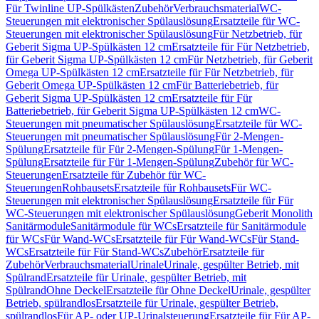
Für Twinline UP-Spülkästen
Zubehör
Verbrauchsmaterial
WC-
Steuerungen mit elektronischer Spülauslösung
Ersatzteile für WC-
Steuerungen mit elektronischer Spülauslösung
Für Netzbetrieb, für
Geberit Sigma UP-Spülkästen 12 cm
Ersatzteile für Für Netzbetrieb,
für Geberit Sigma UP-Spülkästen 12 cm
Für Netzbetrieb, für Geberit
Omega UP-Spülkästen 12 cm
Ersatzteile für Für Netzbetrieb, für
Geberit Omega UP-Spülkästen 12 cm
Für Batteriebetrieb, für
Geberit Sigma UP-Spülkästen 12 cm
Ersatzteile für Für
Batteriebetrieb, für Geberit Sigma UP-Spülkästen 12 cm
WC-
Steuerungen mit pneumatischer Spülauslösung
Ersatzteile für WC-
Steuerungen mit pneumatischer Spülauslösung
Für 2-Mengen-
Spülung
Ersatzteile für Für 2-Mengen-Spülung
Für 1-Mengen-
Spülung
Ersatzteile für Für 1-Mengen-Spülung
Zubehör für WC-
Steuerungen
Ersatzteile für Zubehör für WC-
Steuerungen
Rohbausets
Ersatzteile für Rohbausets
Für WC-
Steuerungen mit elektronischer Spülauslösung
Ersatzteile für Für
WC-Steuerungen mit elektronischer Spülauslösung
Geberit Monolith
Sanitärmodule
Sanitärmodule für WCs
Ersatzteile für Sanitärmodule
für WCs
Für Wand-WCs
Ersatzteile für Für Wand-WCs
Für Stand-
WCs
Ersatzteile für Für Stand-WCs
Zubehör
Ersatzteile für
Zubehör
Verbrauchsmaterial
Urinale
Urinale, gespülter Betrieb, mit
Spülrand
Ersatzteile für Urinale, gespülter Betrieb, mit
Spülrand
Ohne Deckel
Ersatzteile für Ohne Deckel
Urinale, gespülter
Betrieb, spülrandlos
Ersatzteile für Urinale, gespülter Betrieb,
spülrandlos
Für AP- oder UP-Urinalsteuerung
Ersatzteile für Für AP-