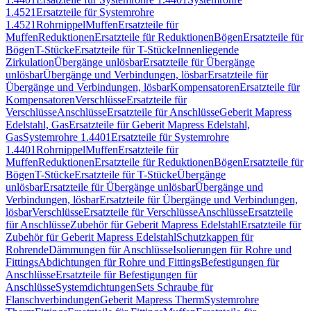
1.4521
Ersatzteile für Systemrohre
1.4521
Rohrnippel
Muffen
Ersatzteile für
Muffen
Reduktionen
Ersatzteile für Reduktionen
Bögen
Ersatzteile für
Bögen
T-Stücke
Ersatzteile für T-Stücke
Innenliegende
Zirkulation
Übergänge unlösbar
Ersatzteile für Übergänge
unlösbar
Übergänge und Verbindungen, lösbar
Ersatzteile für
Übergänge und Verbindungen, lösbar
Kompensatoren
Ersatzteile für
Kompensatoren
Verschlüsse
Ersatzteile für
Verschlüsse
Anschlüsse
Ersatzteile für Anschlüsse
Geberit Mapress
Edelstahl, Gas
Ersatzteile für Geberit Mapress Edelstahl,
Gas
Systemrohre 1.4401
Ersatzteile für Systemrohre
1.4401
Rohrnippel
Muffen
Ersatzteile für
Muffen
Reduktionen
Ersatzteile für Reduktionen
Bögen
Ersatzteile für
Bögen
T-Stücke
Ersatzteile für T-Stücke
Übergänge
unlösbar
Ersatzteile für Übergänge unlösbar
Übergänge und
Verbindungen, lösbar
Ersatzteile für Übergänge und Verbindungen,
lösbar
Verschlüsse
Ersatzteile für Verschlüsse
Anschlüsse
Ersatzteile
für Anschlüsse
Zubehör für Geberit Mapress Edelstahl
Ersatzteile für
Zubehör für Geberit Mapress Edelstahl
Schutzkappen für
Rohrende
Dämmungen für Anschlüsse
Isolierungen für Rohre und
Fittings
Abdichtungen für Rohre und Fittings
Befestigungen für
Anschlüsse
Ersatzteile für Befestigungen für
Anschlüsse
Systemdichtungen
Sets Schraube für
Flanschverbindungen
Geberit Mapress Therm
Systemrohre