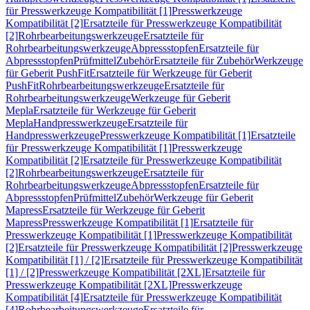
für Presswerkzeuge Kompatibilität [1]
Presswerkzeuge
Kompatibilität [2]
Ersatzteile für Presswerkzeuge Kompatibilität
[2]
Rohrbearbeitungswerkzeuge
Ersatzteile für
Rohrbearbeitungswerkzeuge
Abpressstopfen
Ersatzteile für
Abpressstopfen
Prüfmittel
Zubehör
Ersatzteile für Zubehör
Werkzeuge
für Geberit PushFit
Ersatzteile für Werkzeuge für Geberit
PushFit
Rohrbearbeitungswerkzeuge
Ersatzteile für
Rohrbearbeitungswerkzeuge
Werkzeuge für Geberit
Mepla
Ersatzteile für Werkzeuge für Geberit
Mepla
Handpresswerkzeuge
Ersatzteile für
Handpresswerkzeuge
Presswerkzeuge Kompatibilität [1]
Ersatzteile
für Presswerkzeuge Kompatibilität [1]
Presswerkzeuge
Kompatibilität [2]
Ersatzteile für Presswerkzeuge Kompatibilität
[2]
Rohrbearbeitungswerkzeuge
Ersatzteile für
Rohrbearbeitungswerkzeuge
Abpressstopfen
Ersatzteile für
Abpressstopfen
Prüfmittel
Zubehör
Werkzeuge für Geberit
Mapress
Ersatzteile für Werkzeuge für Geberit
Mapress
Presswerkzeuge Kompatibilität [1]
Ersatzteile für
Presswerkzeuge Kompatibilität [1]
Presswerkzeuge Kompatibilität
[2]
Ersatzteile für Presswerkzeuge Kompatibilität [2]
Presswerkzeuge
Kompatibilität [1] / [2]
Ersatzteile für Presswerkzeuge Kompatibilität
[1] / [2]
Presswerkzeuge Kompatibilität [2XL]
Ersatzteile für
Presswerkzeuge Kompatibilität [2XL]
Presswerkzeuge
Kompatibilität [4]
Ersatzteile für Presswerkzeuge Kompatibilität
[4]
Rohrbearbeitungswerkzeuge
Ersatzteile für