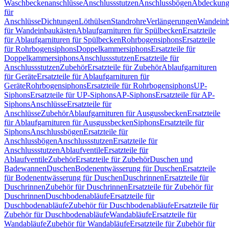
Waschbeckenanschlüsse
Anschlussstutzen
Anschlussbögen
Abdeckung
für
Anschlüsse
Dichtungen
Löthülsen
Standrohre
Verlängerungen
Wandeinb
für Wandeinbaukästen
Ablaufgarnituren für Spülbecken
Ersatzteile
für Ablaufgarnituren für Spülbecken
Rohrbogensiphons
Ersatzteile
für Rohrbogensiphons
Doppelkammersiphons
Ersatzteile für
Doppelkammersiphons
Anschlussstutzen
Ersatzteile für
Anschlussstutzen
Zubehör
Ersatzteile für Zubehör
Ablaufgarnituren
für Geräte
Ersatzteile für Ablaufgarnituren für
Geräte
Rohrbogensiphons
Ersatzteile für Rohrbogensiphons
UP-
Siphons
Ersatzteile für UP-Siphons
AP-Siphons
Ersatzteile für AP-
Siphons
Anschlüsse
Ersatzteile für
Anschlüsse
Zubehör
Ablaufgarnituren für Ausgussbecken
Ersatzteile
für Ablaufgarnituren für Ausgussbecken
Siphons
Ersatzteile für
Siphons
Anschlussbögen
Ersatzteile für
Anschlussbögen
Anschlussstutzen
Ersatzteile für
Anschlussstutzen
Ablaufventile
Ersatzteile für
Ablaufventile
Zubehör
Ersatzteile für Zubehör
Duschen und
Badewannen
Duschen
Bodenentwässerung für Duschen
Ersatzteile
für Bodenentwässerung für Duschen
Duschrinnen
Ersatzteile für
Duschrinnen
Zubehör für Duschrinnen
Ersatzteile für Zubehör für
Duschrinnen
Duschbodenabläufe
Ersatzteile für
Duschbodenabläufe
Zubehör für Duschbodenabläufe
Ersatzteile für
Zubehör für Duschbodenabläufe
Wandabläufe
Ersatzteile für
Wandabläufe
Zubehör für Wandabläufe
Ersatzteile für Zubehör für