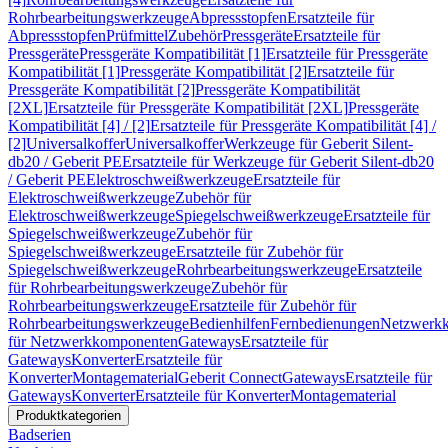
Rohrbearbeitungswerkzeuge
Abpressstopfen
Ersatzteile für
Abpressstopfen
Prüfmittel
Zubehör
Pressgeräte
Ersatzteile für
Pressgeräte
Pressgeräte Kompatibilität [1]
Ersatzteile für Pressgeräte
Kompatibilität [1]
Pressgeräte Kompatibilität [2]
Ersatzteile für
Pressgeräte Kompatibilität [2]
Pressgeräte Kompatibilität
[2XL]
Ersatzteile für Pressgeräte Kompatibilität [2XL]
Pressgeräte
Kompatibilität [4] / [2]
Ersatzteile für Pressgeräte Kompatibilität [4] /
[2]
Universalkoffer
Universalkoffer
Werkzeuge für Geberit Silent-
db20 / Geberit PE
Ersatzteile für Werkzeuge für Geberit Silent-db20
/ Geberit PE
Elektroschweißwerkzeuge
Ersatzteile für
Elektroschweißwerkzeuge
Zubehör für
Elektroschweißwerkzeuge
Spiegelschweißwerkzeuge
Ersatzteile für
Spiegelschweißwerkzeuge
Zubehör für
Spiegelschweißwerkzeuge
Ersatzteile für Zubehör für
Spiegelschweißwerkzeuge
Rohrbearbeitungswerkzeuge
Ersatzteile
für Rohrbearbeitungswerkzeuge
Zubehör für
Rohrbearbeitungswerkzeuge
Ersatzteile für Zubehör für
Rohrbearbeitungswerkzeuge
Bedienhilfen
Fernbedienungen
Netzwerk
für Netzwerkkomponenten
Gateways
Ersatzteile für
Gateways
Konverter
Ersatzteile für
Konverter
Montagematerial
Geberit Connect
Gateways
Ersatzteile für
Gateways
Konverter
Ersatzteile für Konverter
Montagematerial
Produktkategorien
Badserien