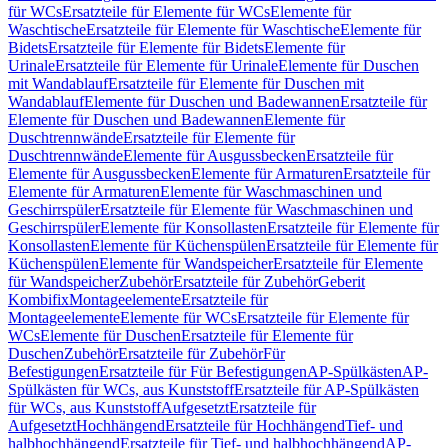
für WCs
Ersatzteile für Elemente für WCs
Elemente für
Waschtische
Ersatzteile für Elemente für Waschtische
Elemente für
Bidets
Ersatzteile für Elemente für Bidets
Elemente für
Urinale
Ersatzteile für Elemente für Urinale
Elemente für Duschen
mit Wandablauf
Ersatzteile für Elemente für Duschen mit
Wandablauf
Elemente für Duschen und Badewannen
Ersatzteile für
Elemente für Duschen und Badewannen
Elemente für
Duschtrennwände
Ersatzteile für Elemente für
Duschtrennwände
Elemente für Ausgussbecken
Ersatzteile für
Elemente für Ausgussbecken
Elemente für Armaturen
Ersatzteile für
Elemente für Armaturen
Elemente für Waschmaschinen und
Geschirrspüler
Ersatzteile für Elemente für Waschmaschinen und
Geschirrspüler
Elemente für Konsollasten
Ersatzteile für Elemente für
Konsollasten
Elemente für Küchenspülen
Ersatzteile für Elemente für
Küchenspülen
Elemente für Wandspeicher
Ersatzteile für Elemente
für Wandspeicher
Zubehör
Ersatzteile für Zubehör
Geberit
Kombifix
Montageelemente
Ersatzteile für
Montageelemente
Elemente für WCs
Ersatzteile für Elemente für
WCs
Elemente für Duschen
Ersatzteile für Elemente für
Duschen
Zubehör
Ersatzteile für Zubehör
Für
Befestigungen
Ersatzteile für Für Befestigungen
AP-Spülkästen
AP-
Spülkästen für WCs, aus Kunststoff
Ersatzteile für AP-Spülkästen
für WCs, aus Kunststoff
Aufgesetzt
Ersatzteile für
Aufgesetzt
Hochhängend
Ersatzteile für Hochhängend
Tief- und
halbhochhängend
Ersatzteile für Tief- und halbhochhängend
AP-