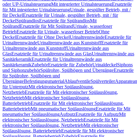
oder UP-Urinalsteuerung
Mit integrierter Urinalsteuerung
Ersatzteile
für Mit integrierter Urinalsteuerung
Urinale, gespülter Betrieb, mit /
für Deckel
Ersatzteile für Urinale, gespülter Betrieb, mit / für
Deckel
Spülrandlos
Ersatzteile für Spülrandlos
Mit
Spülrand
Ersatzteile für Mit Spülrand
Urinale, wasserloser
Betrieb
Ersatzteile für Urinale, wasserloser Betrieb
Ohne
Deckel
Ersatzteile für Ohne Deckel
Urinaltrennwände
Ersatzteile für
Urinaltrennwände
Urinaltrennwände aus Kunststoff
Ersatzteile für
Urinaltrennwände aus Kunststoff
Urinaltrennwände aus
Glas
Ersatzteile für Urinaltrennwände aus Glas
Urinaltrennwände aus
Sanitärkeramik
Ersatzteile für Urinaltrennwände aus
Sanitärkeramik
Zubehör
Ersatzteile für Zubehör
Urinaldeckel
Siphons
und Siphonzubehör
Spülrohre, Spülbögen und Übergänge
Ersatzteile
für Spülrohre, Spülbögen und
Übergänge
Befestigungsmaterial
Ablaufventile
Spülverteiler
Apparatean
für Unterputz
Mit elektronischer Spülauslösung,
Netzbetrieb
Ersatzteile für Mit elektronischer Spülauslösung,
Netzbetrieb
Mit elektronischer Spülauslösung,
Batteriebetrieb
Ersatzteile für Mit elektronischer Spülauslösung,
Batteriebetrieb
Mit pneumatischer Spülauslösung
Ersatzteile für Mit
pneumatischer Spülauslösung
Aufputz
Ersatzteile für Aufputz
Mit
elektronischer Spülauslösung, Netzbetrieb
Ersatzteile für Mit
elektronischer Spülauslösung, Netzbetrieb
Mit elektronischer
Spülauslösung, Batteriebetrieb
Ersatzteile für Mit elektronischer
Spülauslösung, Batteriebetrieb
Zubehör
Ersatzteile für