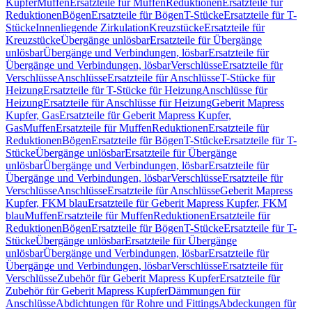
Kupfer
Muffen
Ersatzteile für Muffen
Reduktionen
Ersatzteile für
Reduktionen
Bögen
Ersatzteile für Bögen
T-Stücke
Ersatzteile für T-
Stücke
Innenliegende Zirkulation
Kreuzstücke
Ersatzteile für
Kreuzstücke
Übergänge unlösbar
Ersatzteile für Übergänge
unlösbar
Übergänge und Verbindungen, lösbar
Ersatzteile für
Übergänge und Verbindungen, lösbar
Verschlüsse
Ersatzteile für
Verschlüsse
Anschlüsse
Ersatzteile für Anschlüsse
T-Stücke für
Heizung
Ersatzteile für T-Stücke für Heizung
Anschlüsse für
Heizung
Ersatzteile für Anschlüsse für Heizung
Geberit Mapress
Kupfer, Gas
Ersatzteile für Geberit Mapress Kupfer,
Gas
Muffen
Ersatzteile für Muffen
Reduktionen
Ersatzteile für
Reduktionen
Bögen
Ersatzteile für Bögen
T-Stücke
Ersatzteile für T-
Stücke
Übergänge unlösbar
Ersatzteile für Übergänge
unlösbar
Übergänge und Verbindungen, lösbar
Ersatzteile für
Übergänge und Verbindungen, lösbar
Verschlüsse
Ersatzteile für
Verschlüsse
Anschlüsse
Ersatzteile für Anschlüsse
Geberit Mapress
Kupfer, FKM blau
Ersatzteile für Geberit Mapress Kupfer, FKM
blau
Muffen
Ersatzteile für Muffen
Reduktionen
Ersatzteile für
Reduktionen
Bögen
Ersatzteile für Bögen
T-Stücke
Ersatzteile für T-
Stücke
Übergänge unlösbar
Ersatzteile für Übergänge
unlösbar
Übergänge und Verbindungen, lösbar
Ersatzteile für
Übergänge und Verbindungen, lösbar
Verschlüsse
Ersatzteile für
Verschlüsse
Zubehör für Geberit Mapress Kupfer
Ersatzteile für
Zubehör für Geberit Mapress Kupfer
Dämmungen für
Anschlüsse
Abdichtungen für Rohre und Fittings
Abdeckungen für