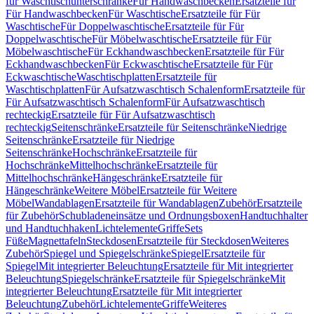
für Waschtischunterschränke
Für Handwaschbecken
Ersatzteile für
Für Handwaschbecken
Für Waschtische
Ersatzteile für Für
Waschtische
Für Doppelwaschtische
Ersatzteile für Für
Doppelwaschtische
Für Möbelwaschtische
Ersatzteile für Für
Möbelwaschtische
Für Eckhandwaschbecken
Ersatzteile für Für
Eckhandwaschbecken
Für Eckwaschtische
Ersatzteile für Für
Eckwaschtische
Waschtischplatten
Ersatzteile für
Waschtischplatten
Für Aufsatzwaschtisch Schalenform
Ersatzteile für
Für Aufsatzwaschtisch Schalenform
Für Aufsatzwaschtisch
rechteckig
Ersatzteile für Für Aufsatzwaschtisch
rechteckig
Seitenschränke
Ersatzteile für Seitenschränke
Niedrige
Seitenschränke
Ersatzteile für Niedrige
Seitenschränke
Hochschränke
Ersatzteile für
Hochschränke
Mittelhochschränke
Ersatzteile für
Mittelhochschränke
Hängeschränke
Ersatzteile für
Hängeschränke
Weitere Möbel
Ersatzteile für Weitere
Möbel
Wandablagen
Ersatzteile für Wandablagen
Zubehör
Ersatzteile
für Zubehör
Schubladeneinsätze und Ordnungsboxen
Handtuchhalter
und Handtuchhaken
Lichtelemente
Griffe
Sets
Füße
Magnettafeln
Steckdosen
Ersatzteile für Steckdosen
Weiteres
Zubehör
Spiegel und Spiegelschränke
Spiegel
Ersatzteile für
Spiegel
Mit integrierter Beleuchtung
Ersatzteile für Mit integrierter
Beleuchtung
Spiegelschränke
Ersatzteile für Spiegelschränke
Mit
integrierter Beleuchtung
Ersatzteile für Mit integrierter
Beleuchtung
Zubehör
Lichtelemente
Griffe
Weiteres