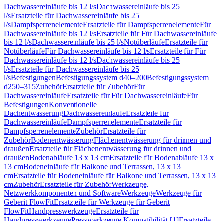
Dachwassereinläufe bis 12 l/s
Dachwassereinläufe bis 25
l/s
Ersatzteile für Dachwassereinläufe bis 25
l/s
Dampfsperrenelemente
Ersatzteile für Dampfsperrenelemente
Für
Dachwassereinläufe bis 12 l/s
Ersatzteile für Für Dachwassereinläufe
bis 12 l/s
Dachwassereinläufe bis 25 l/s
Notüberläufe
Ersatzteile für
Notüberläufe
Für Dachwassereinläufe bis 12 l/s
Ersatzteile für Für
Dachwassereinläufe bis 12 l/s
Dachwassereinläufe bis 25
l/s
Ersatzteile für Dachwassereinläufe bis 25
l/s
Befestigungen
Befestigungssystem d40–200
Befestigungssystem
d250–315
Zubehör
Ersatzteile für Zubehör
Für
Dachwassereinläufe
Ersatzteile für Für Dachwassereinläufe
Für
Befestigungen
Konventionelle
Dachentwässerung
Dachwassereinläufe
Ersatzteile für
Dachwassereinläufe
Dampfsperrenelemente
Ersatzteile für
Dampfsperrenelemente
Zubehör
Ersatzteile für
Zubehör
Bodenentwässerung
Flächenentwässerung für drinnen und
draußen
Ersatzteile für Flächenentwässerung für drinnen und
draußen
Bodenabläufe 13 x 13 cm
Ersatzteile für Bodenabläufe 13 x
13 cm
Bodeneinläufe für Balkone und Terrassen, 13 x 13
cm
Ersatzteile für Bodeneinläufe für Balkone und Terrassen, 13 x 13
cm
Zubehör
Ersatzteile für Zubehör
Werkzeuge,
Netzwerkkomponenten und Software
Werkzeuge
Werkzeuge für
Geberit FlowFit
Ersatzteile für Werkzeuge für Geberit
FlowFit
Handpresswerkzeuge
Ersatzteile für
Handpresswerkzeuge
Presswerkzeuge Kompatibilität [1]
Ersatzteile