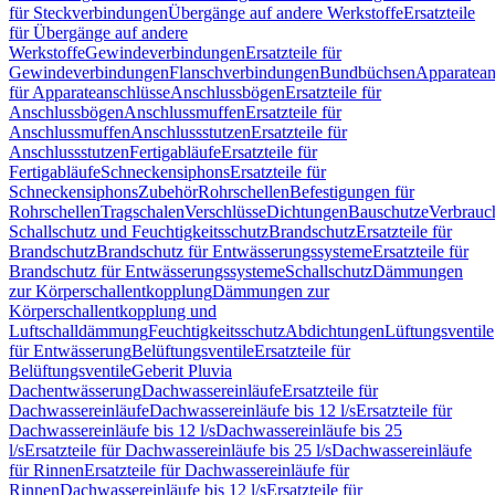
für Steckverbindungen
Übergänge auf andere Werkstoffe
Ersatzteile
für Übergänge auf andere
Werkstoffe
Gewindeverbindungen
Ersatzteile für
Gewindeverbindungen
Flanschverbindungen
Bundbüchsen
Apparatean
für Apparateanschlüsse
Anschlussbögen
Ersatzteile für
Anschlussbögen
Anschlussmuffen
Ersatzteile für
Anschlussmuffen
Anschlussstutzen
Ersatzteile für
Anschlussstutzen
Fertigabläufe
Ersatzteile für
Fertigabläufe
Schneckensiphons
Ersatzteile für
Schneckensiphons
Zubehör
Rohrschellen
Befestigungen für
Rohrschellen
Tragschalen
Verschlüsse
Dichtungen
Bauschutze
Verbrauc
Schallschutz und Feuchtigkeitsschutz
Brandschutz
Ersatzteile für
Brandschutz
Brandschutz für Entwässerungssysteme
Ersatzteile für
Brandschutz für Entwässerungssysteme
Schallschutz
Dämmungen
zur Körperschallentkopplung
Dämmungen zur
Körperschallentkopplung und
Luftschalldämmung
Feuchtigkeitsschutz
Abdichtungen
Lüftungsventile
für Entwässerung
Belüftungsventile
Ersatzteile für
Belüftungsventile
Geberit Pluvia
Dachentwässerung
Dachwassereinläufe
Ersatzteile für
Dachwassereinläufe
Dachwassereinläufe bis 12 l/s
Ersatzteile für
Dachwassereinläufe bis 12 l/s
Dachwassereinläufe bis 25
l/s
Ersatzteile für Dachwassereinläufe bis 25 l/s
Dachwassereinläufe
für Rinnen
Ersatzteile für Dachwassereinläufe für
Rinnen
Dachwassereinläufe bis 12 l/s
Ersatzteile für