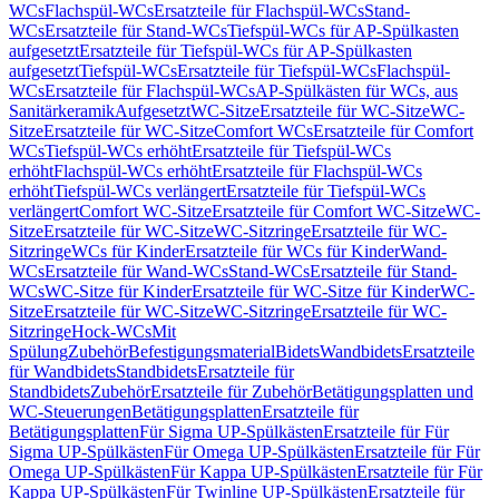
WCs
Flachspül-WCs
Ersatzteile für Flachspül-WCs
Stand-
WCs
Ersatzteile für Stand-WCs
Tiefspül-WCs für AP-Spülkasten
aufgesetzt
Ersatzteile für Tiefspül-WCs für AP-Spülkasten
aufgesetzt
Tiefspül-WCs
Ersatzteile für Tiefspül-WCs
Flachspül-
WCs
Ersatzteile für Flachspül-WCs
AP-Spülkästen für WCs, aus
Sanitärkeramik
Aufgesetzt
WC-Sitze
Ersatzteile für WC-Sitze
WC-
Sitze
Ersatzteile für WC-Sitze
Comfort WCs
Ersatzteile für Comfort
WCs
Tiefspül-WCs erhöht
Ersatzteile für Tiefspül-WCs
erhöht
Flachspül-WCs erhöht
Ersatzteile für Flachspül-WCs
erhöht
Tiefspül-WCs verlängert
Ersatzteile für Tiefspül-WCs
verlängert
Comfort WC-Sitze
Ersatzteile für Comfort WC-Sitze
WC-
Sitze
Ersatzteile für WC-Sitze
WC-Sitzringe
Ersatzteile für WC-
Sitzringe
WCs für Kinder
Ersatzteile für WCs für Kinder
Wand-
WCs
Ersatzteile für Wand-WCs
Stand-WCs
Ersatzteile für Stand-
WCs
WC-Sitze für Kinder
Ersatzteile für WC-Sitze für Kinder
WC-
Sitze
Ersatzteile für WC-Sitze
WC-Sitzringe
Ersatzteile für WC-
Sitzringe
Hock-WCs
Mit
Spülung
Zubehör
Befestigungsmaterial
Bidets
Wandbidets
Ersatzteile
für Wandbidets
Standbidets
Ersatzteile für
Standbidets
Zubehör
Ersatzteile für Zubehör
Betätigungsplatten und
WC-Steuerungen
Betätigungsplatten
Ersatzteile für
Betätigungsplatten
Für Sigma UP-Spülkästen
Ersatzteile für Für
Sigma UP-Spülkästen
Für Omega UP-Spülkästen
Ersatzteile für Für
Omega UP-Spülkästen
Für Kappa UP-Spülkästen
Ersatzteile für Für
Kappa UP-Spülkästen
Für Twinline UP-Spülkästen
Ersatzteile für