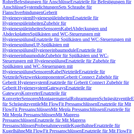
Rohre
Befestigungen für Anschlüsse
Ersatzteile für Befestigungen für
Anschlüsse
Systemdichtungen
Sets Schraube für
Flanschverbindungen
Geberit
Hygienesystem
Hygienespüleinheiten
Ersatzteile für
Hygienespüleinheiten
Zubehör für
Hygienespüleinheiten
Sensoren
Kabel
Abdeckungen und
Abdeckplatten
Spülkästen und WC-Steuerungen mit
Hygienespülung
Ersatzteile für Spülkästen und WC-Steuerungen mit
Hygienespülung
UP-Spülkästen mit
Hygienespülung
Hygieneeinbaumodule
Ersatzteile für
Hygieneeinbaumodule
Zubehör für Spülkästen und WC-
Steuerungen mit Hygienespülung
Ersatzteile für Zubehör für
Spülkästen und WC-Steuerungen mit
Hygienespülung
Sensoren
Kabel
Netzteile
Ersatzteile für
Netzteile
Netzwerkkomponenten
Geberit Connect Zubehör für
Geberit Hygienesystem
Ersatzteile für Geberit Connect Zubehör für
Geberit Hygienesystem
Gateways
Ersatzteile für
Gateways
Konverter
Ersatzteile für
Konverter
Sensoren
Montagematerial
Rohrarmaturen
Schrägsitzventile
E
für Schrägsitzventile
Mit FlowFit Pressanschlüssen
Ersatzteile für Mit
FlowFit Pressanschlüssen
Mit Mepla Pressanschlüssen
Ersatzteile für
Mit Mepla Pressanschlüssen
Mit Mapress
Pressanschlüssen
Ersatzteile für Mit Mapress
Pressanschlüssen
Probenahmeventile
Kugelhähne
Ersatzteile für
Kugelhähne
Mit FlowFit Pressanschlüssen
Ersatzteile für Mit FlowFit