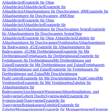
Ablaufdeckel
Ersatzteile für Ohne
Ablaufdeckel
Ablaufdeckel
Ersatzteile für
Ablaufdeckel
Ablaufgarnituren für Duschwannen, d90
Ersatzteile für
Ablaufgarnituren für Duschwannen, d90
Ohne
Ablaufdeckel
Ersatzteile für Ohne
Ablaufdeckel
Ablaufdeckel
Ersatzteile für
Ablaufdeckel
Ablaufgarnituren für Duschwannen Sestra
Ersatzteile
für Ablaufgarnituren für Duschwannen Sestra
Ohne
Ablaufdeckel
Ersatzteile für Ohne Ablaufdeckel
Zubehör für
Ablaufgarnituren für Duschwannen
Ventilstopfen
Ablaufgarnituren
für Badewannen, d52
Ersatzteile für Ablaufgarnituren für
Badewannen, d52
Mit Drehbetätigung
Ersatzteile für Mit
Drehbetätigung
Fertigbausets für Drehbetätigung
Ersatzteile für
Fertigbausets für Drehbetätigung
Mit Drehbetätigung und
Zulauf
Ersatzteile für Mit Drehbetätigung und Zulauf
Fertigbausets
für Drehbetätigung und Zulauf
Ersatzteile für Fertigbausets für
Drehbetätigung und Zulauf
Mit Druckbetätigung
PushControl
Ersatzteile für Mit Druckbetätigung PushControl
Mit
Ventilstopfen
Ersatzteile für Mit Ventilstopfen
Zubehör für
Ablaufgarnituren für
Badewannen
Anschlusssets
Wasseranschlüsse
Installations- und
Spülsysteme
Geberit Duofix
Systemwände
Ersatzteile für
Systemwände
Tragsysteme
Ersatzteile für
Tragsysteme
Beplankungen
Zubehör
Ersatzteile für
Zubehör
Montageelemente
Ersatzteile für Montageelemente
Elemente