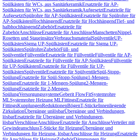
Spülkästen für WCs, aus Sanitärkeramik
Ersatzteile für AP-
Spülkästen für WCs, aus Sanitärkeramik
Aufgesetzt
Ersatzteile für
Aufgesetzt
Spülrohre für AP-Spülkästen
Ersatzteile für Spülrohre für
AP-Spülkästen
Hochhängend
Ersatzteile für Hochhängend
Tief- und
halbhochhängend
Zubehör
Ersatzteile für
Zubehör
Anschlüsse
Ersatzteile für Anschlüsse
Manschetten
Nippel,
Rosetten und Staueinsätze
Verbrauchsmaterial
Spülventile
UP-
Spülkästen
Sigma UP-Spülkästen
Ersatzteile für Sigma UP-
Spülkästen
Spülrohre
Zubehör
Füll- und
Spülventile
Füllventile
Ersatzteile für Füllventile
Füllventile für AP-
Spülkästen
Ersatzteile für Füllventile für AP-Spülkästen
Füllventile
für UP-Spülkästen
Ersatzteile für Füllventile für UP-
Spülkästen
Spülventile
Ersatzteile für Spülventile
Spül-Stopp-
Spülung
Ersatzteile für Spül-Stopp-Spülung
1-Mengen-
Spülung
Ersatzteile für 1-Mengen-Spülung
2-Mengen-
Spülung
Ersatzteile für 2-Mengen-
Spülung
Versorgungssysteme
Geberit FlowFit
Systemrohre
ML
Systemrohre Heizung ML
Fittings
Ersatzteile für
Fittings
Kupplungen
Reduktionen
Bögen
T-Stücke
Innenliegende
Zirkulation
Übergänge unlösbar
Übergänge und Verbindungen,
lösbar
Ersatzteile für Übergänge und Verbindungen,
lösbar
Verschlüsse
Anschlüsse
Ersatzteile für Anschlüsse
Verteiler mit
Gewindeanschluss
T-Stücke für Heizung
Übergänge und
Verbindungen für Heizung, lösbar
Anschlüsse für Heizung
Ersatzteile
für Anschlüsse für Heizung
Zubehör
Dämmungen für