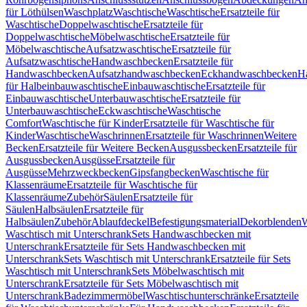
für Löthülsen
Waschplatz
Waschtische
Waschtische
Ersatzteile für
Waschtische
Doppelwaschtische
Ersatzteile für
Doppelwaschtische
Möbelwaschtische
Ersatzteile für
Möbelwaschtische
Aufsatzwaschtische
Ersatzteile für
Aufsatzwaschtische
Handwaschbecken
Ersatzteile für
Handwaschbecken
Aufsatzhandwaschbecken
Eckhandwaschbecken
H
für Halbeinbauwaschtische
Einbauwaschtische
Ersatzteile für
Einbauwaschtische
Unterbauwaschtische
Ersatzteile für
Unterbauwaschtische
Eckwaschtische
Waschtische
Comfort
Waschtische für Kinder
Ersatzteile für Waschtische für
Kinder
Waschtische
Waschrinnen
Ersatzteile für Waschrinnen
Weitere
Becken
Ersatzteile für Weitere Becken
Ausgussbecken
Ersatzteile für
Ausgussbecken
Ausgüsse
Ersatzteile für
Ausgüsse
Mehrzweckbecken
Gipsfangbecken
Waschtische für
Klassenräume
Ersatzteile für Waschtische für
Klassenräume
Zubehör
Säulen
Ersatzteile für
Säulen
Halbsäulen
Ersatzteile für
Halbsäulen
Zubehör
Ablaufdeckel
Befestigungsmaterial
Dekorblenden
W
Waschtisch mit Unterschrank
Sets Handwaschbecken mit
Unterschrank
Ersatzteile für Sets Handwaschbecken mit
Unterschrank
Sets Waschtisch mit Unterschrank
Ersatzteile für Sets
Waschtisch mit Unterschrank
Sets Möbelwaschtisch mit
Unterschrank
Ersatzteile für Sets Möbelwaschtisch mit
Unterschrank
Badezimmermöbel
Waschtischunterschränke
Ersatzteile