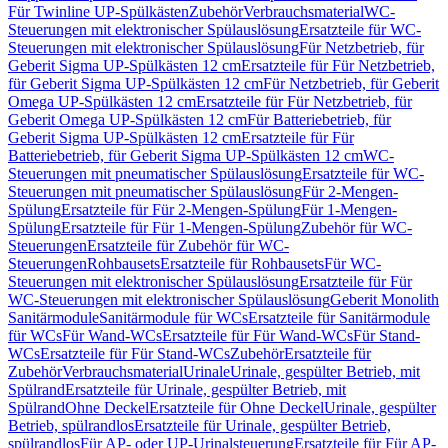
Für Twinline UP-Spülkästen
Zubehör
Verbrauchsmaterial
WC-
Steuerungen mit elektronischer Spülauslösung
Ersatzteile für WC-
Steuerungen mit elektronischer Spülauslösung
Für Netzbetrieb, für
Geberit Sigma UP-Spülkästen 12 cm
Ersatzteile für Für Netzbetrieb,
für Geberit Sigma UP-Spülkästen 12 cm
Für Netzbetrieb, für Geberit
Omega UP-Spülkästen 12 cm
Ersatzteile für Für Netzbetrieb, für
Geberit Omega UP-Spülkästen 12 cm
Für Batteriebetrieb, für
Geberit Sigma UP-Spülkästen 12 cm
Ersatzteile für Für
Batteriebetrieb, für Geberit Sigma UP-Spülkästen 12 cm
WC-
Steuerungen mit pneumatischer Spülauslösung
Ersatzteile für WC-
Steuerungen mit pneumatischer Spülauslösung
Für 2-Mengen-
Spülung
Ersatzteile für Für 2-Mengen-Spülung
Für 1-Mengen-
Spülung
Ersatzteile für Für 1-Mengen-Spülung
Zubehör für WC-
Steuerungen
Ersatzteile für Zubehör für WC-
Steuerungen
Rohbausets
Ersatzteile für Rohbausets
Für WC-
Steuerungen mit elektronischer Spülauslösung
Ersatzteile für Für
WC-Steuerungen mit elektronischer Spülauslösung
Geberit Monolith
Sanitärmodule
Sanitärmodule für WCs
Ersatzteile für Sanitärmodule
für WCs
Für Wand-WCs
Ersatzteile für Für Wand-WCs
Für Stand-
WCs
Ersatzteile für Für Stand-WCs
Zubehör
Ersatzteile für
Zubehör
Verbrauchsmaterial
Urinale
Urinale, gespülter Betrieb, mit
Spülrand
Ersatzteile für Urinale, gespülter Betrieb, mit
Spülrand
Ohne Deckel
Ersatzteile für Ohne Deckel
Urinale, gespülter
Betrieb, spülrandlos
Ersatzteile für Urinale, gespülter Betrieb,
spülrandlos
Für AP- oder UP-Urinalsteuerung
Ersatzteile für Für AP-