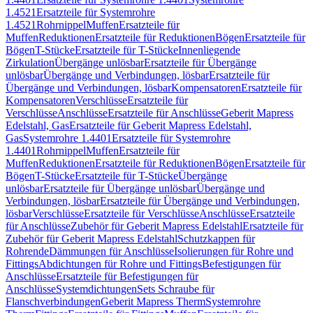
1.4521
Ersatzteile für Systemrohre
1.4521
Rohrnippel
Muffen
Ersatzteile für
Muffen
Reduktionen
Ersatzteile für Reduktionen
Bögen
Ersatzteile für
Bögen
T-Stücke
Ersatzteile für T-Stücke
Innenliegende
Zirkulation
Übergänge unlösbar
Ersatzteile für Übergänge
unlösbar
Übergänge und Verbindungen, lösbar
Ersatzteile für
Übergänge und Verbindungen, lösbar
Kompensatoren
Ersatzteile für
Kompensatoren
Verschlüsse
Ersatzteile für
Verschlüsse
Anschlüsse
Ersatzteile für Anschlüsse
Geberit Mapress
Edelstahl, Gas
Ersatzteile für Geberit Mapress Edelstahl,
Gas
Systemrohre 1.4401
Ersatzteile für Systemrohre
1.4401
Rohrnippel
Muffen
Ersatzteile für
Muffen
Reduktionen
Ersatzteile für Reduktionen
Bögen
Ersatzteile für
Bögen
T-Stücke
Ersatzteile für T-Stücke
Übergänge
unlösbar
Ersatzteile für Übergänge unlösbar
Übergänge und
Verbindungen, lösbar
Ersatzteile für Übergänge und Verbindungen,
lösbar
Verschlüsse
Ersatzteile für Verschlüsse
Anschlüsse
Ersatzteile
für Anschlüsse
Zubehör für Geberit Mapress Edelstahl
Ersatzteile für
Zubehör für Geberit Mapress Edelstahl
Schutzkappen für
Rohrende
Dämmungen für Anschlüsse
Isolierungen für Rohre und
Fittings
Abdichtungen für Rohre und Fittings
Befestigungen für
Anschlüsse
Ersatzteile für Befestigungen für
Anschlüsse
Systemdichtungen
Sets Schraube für
Flanschverbindungen
Geberit Mapress Therm
Systemrohre