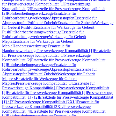
für Presswerkzeuge Kompatibilität [1]
Presswerkzeuge
Kompatibilität [2]
Ersatzteile für Presswerkzeuge Kompatibilität
[2]
Rohrbearbeitungswerkzeuge
Ersatzteile für
Rohrbearbeitungswerkzeuge
Abpressstopfen
Ersatzteile für
Abpressstopfen
Prüfmittel
Zubehör
Ersatzteile für Zubehör
Werkzeuge
für Geberit PushFit
Ersatzteile für Werkzeuge für Geberit
PushFit
Rohrbearbeitungswerkzeuge
Ersatzteile für
Rohrbearbeitungswerkzeuge
Werkzeuge für Geberit
Mepla
Ersatzteile für Werkzeuge für Geberit
Mepla
Handpresswerkzeuge
Ersatzteile für
Handpresswerkzeuge
Presswerkzeuge Kompatibilität [1]
Ersatzteile
für Presswerkzeuge Kompatibilität [1]
Presswerkzeuge
Kompatibilität [2]
Ersatzteile für Presswerkzeuge Kompatibilität
[2]
Rohrbearbeitungswerkzeuge
Ersatzteile für
Rohrbearbeitungswerkzeuge
Abpressstopfen
Ersatzteile für
Abpressstopfen
Prüfmittel
Zubehör
Werkzeuge für Geberit
Mapress
Ersatzteile für Werkzeuge für Geberit
Mapress
Presswerkzeuge Kompatibilität [1]
Ersatzteile für
Presswerkzeuge Kompatibilität [1]
Presswerkzeuge Kompatibilität
[2]
Ersatzteile für Presswerkzeuge Kompatibilität [2]
Presswerkzeuge
Kompatibilität [1] / [2]
Ersatzteile für Presswerkzeuge Kompatibilität
[1] / [2]
Presswerkzeuge Kompatibilität [2XL]
Ersatzteile für
Presswerkzeuge Kompatibilität [2XL]
Presswerkzeuge
Kompatibilität [4]
Ersatzteile für Presswerkzeuge Kompatibilität
[4]
Rohrbearbeitungswerkzeuge
Ersatzteile für