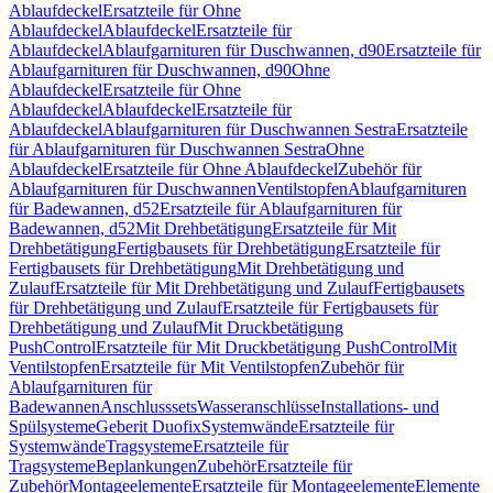
Ablaufdeckel
Ersatzteile für Ohne
Ablaufdeckel
Ablaufdeckel
Ersatzteile für
Ablaufdeckel
Ablaufgarnituren für Duschwannen, d90
Ersatzteile für
Ablaufgarnituren für Duschwannen, d90
Ohne
Ablaufdeckel
Ersatzteile für Ohne
Ablaufdeckel
Ablaufdeckel
Ersatzteile für
Ablaufdeckel
Ablaufgarnituren für Duschwannen Sestra
Ersatzteile
für Ablaufgarnituren für Duschwannen Sestra
Ohne
Ablaufdeckel
Ersatzteile für Ohne Ablaufdeckel
Zubehör für
Ablaufgarnituren für Duschwannen
Ventilstopfen
Ablaufgarnituren
für Badewannen, d52
Ersatzteile für Ablaufgarnituren für
Badewannen, d52
Mit Drehbetätigung
Ersatzteile für Mit
Drehbetätigung
Fertigbausets für Drehbetätigung
Ersatzteile für
Fertigbausets für Drehbetätigung
Mit Drehbetätigung und
Zulauf
Ersatzteile für Mit Drehbetätigung und Zulauf
Fertigbausets
für Drehbetätigung und Zulauf
Ersatzteile für Fertigbausets für
Drehbetätigung und Zulauf
Mit Druckbetätigung
PushControl
Ersatzteile für Mit Druckbetätigung PushControl
Mit
Ventilstopfen
Ersatzteile für Mit Ventilstopfen
Zubehör für
Ablaufgarnituren für
Badewannen
Anschlusssets
Wasseranschlüsse
Installations- und
Spülsysteme
Geberit Duofix
Systemwände
Ersatzteile für
Systemwände
Tragsysteme
Ersatzteile für
Tragsysteme
Beplankungen
Zubehör
Ersatzteile für
Zubehör
Montageelemente
Ersatzteile für Montageelemente
Elemente