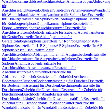
Waschbeckenanschlüsse
Anschlussstutzen
Anschlussbögen
Abdeckung
für
Anschlüsse
Dichtungen
Löthülsen
Standrohre
Verlängerungen
Wandeinb
für Wandeinbaukästen
Ablaufgarnituren für Spülbecken
Ersatzteile
für Ablaufgarnituren für Spülbecken
Rohrbogensiphons
Ersatzteile
für Rohrbogensiphons
Doppelkammersiphons
Ersatzteile für
Doppelkammersiphons
Anschlussstutzen
Ersatzteile für
Anschlussstutzen
Zubehör
Ersatzteile für Zubehör
Ablaufgarnituren
für Geräte
Ersatzteile für Ablaufgarnituren für
Geräte
Rohrbogensiphons
Ersatzteile für Rohrbogensiphons
UP-
Siphons
Ersatzteile für UP-Siphons
AP-Siphons
Ersatzteile für AP-
Siphons
Anschlüsse
Ersatzteile für
Anschlüsse
Zubehör
Ablaufgarnituren für Ausgussbecken
Ersatzteile
für Ablaufgarnituren für Ausgussbecken
Siphons
Ersatzteile für
Siphons
Anschlussbögen
Ersatzteile für
Anschlussbögen
Anschlussstutzen
Ersatzteile für
Anschlussstutzen
Ablaufventile
Ersatzteile für
Ablaufventile
Zubehör
Ersatzteile für Zubehör
Duschen und
Badewannen
Duschen
Bodenentwässerung für Duschen
Ersatzteile
für Bodenentwässerung für Duschen
Duschrinnen
Ersatzteile für
Duschrinnen
Zubehör für Duschrinnen
Ersatzteile für Zubehör für
Duschrinnen
Duschbodenabläufe
Ersatzteile für
Duschbodenabläufe
Zubehör für Duschbodenabläufe
Ersatzteile für
Zubehör für Duschbodenabläufe
Wandabläufe
Ersatzteile für
Wandabläufe
Zubehör für Wandabläufe
Ersatzteile für Zubehör für