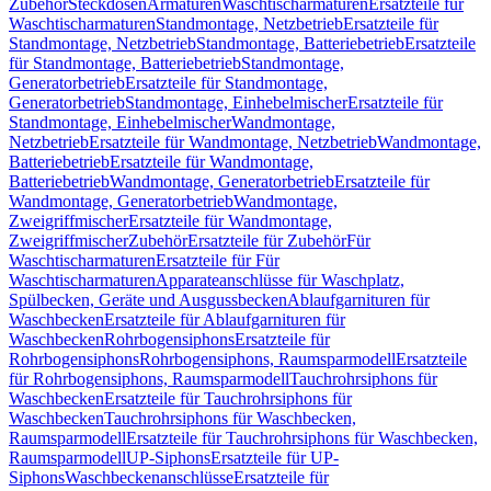
Zubehör
Steckdosen
Armaturen
Waschtischarmaturen
Ersatzteile für
Waschtischarmaturen
Standmontage, Netzbetrieb
Ersatzteile für
Standmontage, Netzbetrieb
Standmontage, Batteriebetrieb
Ersatzteile
für Standmontage, Batteriebetrieb
Standmontage,
Generatorbetrieb
Ersatzteile für Standmontage,
Generatorbetrieb
Standmontage, Einhebelmischer
Ersatzteile für
Standmontage, Einhebelmischer
Wandmontage,
Netzbetrieb
Ersatzteile für Wandmontage, Netzbetrieb
Wandmontage,
Batteriebetrieb
Ersatzteile für Wandmontage,
Batteriebetrieb
Wandmontage, Generatorbetrieb
Ersatzteile für
Wandmontage, Generatorbetrieb
Wandmontage,
Zweigriffmischer
Ersatzteile für Wandmontage,
Zweigriffmischer
Zubehör
Ersatzteile für Zubehör
Für
Waschtischarmaturen
Ersatzteile für Für
Waschtischarmaturen
Apparateanschlüsse für Waschplatz,
Spülbecken, Geräte und Ausgussbecken
Ablaufgarnituren für
Waschbecken
Ersatzteile für Ablaufgarnituren für
Waschbecken
Rohrbogensiphons
Ersatzteile für
Rohrbogensiphons
Rohrbogensiphons, Raumsparmodell
Ersatzteile
für Rohrbogensiphons, Raumsparmodell
Tauchrohrsiphons für
Waschbecken
Ersatzteile für Tauchrohrsiphons für
Waschbecken
Tauchrohrsiphons für Waschbecken,
Raumsparmodell
Ersatzteile für Tauchrohrsiphons für Waschbecken,
Raumsparmodell
UP-Siphons
Ersatzteile für UP-
Siphons
Waschbeckenanschlüsse
Ersatzteile für