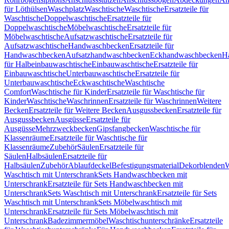
für Löthülsen
Waschplatz
Waschtische
Waschtische
Ersatzteile für
Waschtische
Doppelwaschtische
Ersatzteile für
Doppelwaschtische
Möbelwaschtische
Ersatzteile für
Möbelwaschtische
Aufsatzwaschtische
Ersatzteile für
Aufsatzwaschtische
Handwaschbecken
Ersatzteile für
Handwaschbecken
Aufsatzhandwaschbecken
Eckhandwaschbecken
H
für Halbeinbauwaschtische
Einbauwaschtische
Ersatzteile für
Einbauwaschtische
Unterbauwaschtische
Ersatzteile für
Unterbauwaschtische
Eckwaschtische
Waschtische
Comfort
Waschtische für Kinder
Ersatzteile für Waschtische für
Kinder
Waschtische
Waschrinnen
Ersatzteile für Waschrinnen
Weitere
Becken
Ersatzteile für Weitere Becken
Ausgussbecken
Ersatzteile für
Ausgussbecken
Ausgüsse
Ersatzteile für
Ausgüsse
Mehrzweckbecken
Gipsfangbecken
Waschtische für
Klassenräume
Ersatzteile für Waschtische für
Klassenräume
Zubehör
Säulen
Ersatzteile für
Säulen
Halbsäulen
Ersatzteile für
Halbsäulen
Zubehör
Ablaufdeckel
Befestigungsmaterial
Dekorblenden
W
Waschtisch mit Unterschrank
Sets Handwaschbecken mit
Unterschrank
Ersatzteile für Sets Handwaschbecken mit
Unterschrank
Sets Waschtisch mit Unterschrank
Ersatzteile für Sets
Waschtisch mit Unterschrank
Sets Möbelwaschtisch mit
Unterschrank
Ersatzteile für Sets Möbelwaschtisch mit
Unterschrank
Badezimmermöbel
Waschtischunterschränke
Ersatzteile