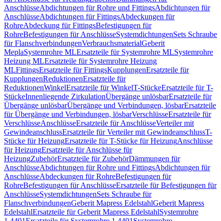
Anschlüsse
Abdichtungen für Rohre und Fittings
Abdichtungen für
Anschlüsse
Abdichtungen für Fittings
Abdeckungen für
Rohre
Abdeckung für Fittings
Befestigungen für
Rohre
Befestigungen für Anschlüsse
Systemdichtungen
Sets Schraube
für Flanschverbindungen
Verbrauchsmaterial
Geberit
Mepla
Systemrohre ML
Ersatzteile für Systemrohre ML
Systemrohre
Heizung ML
Ersatzteile für Systemrohre Heizung
ML
Fittings
Ersatzteile für Fittings
Kupplungen
Ersatzteile für
Kupplungen
Reduktionen
Ersatzteile für
Reduktionen
Winkel
Ersatzteile für Winkel
T-Stücke
Ersatzteile für T-
Stücke
Innenliegende Zirkulation
Übergänge unlösbar
Ersatzteile für
Übergänge unlösbar
Übergänge und Verbindungen, lösbar
Ersatzteile
für Übergänge und Verbindungen, lösbar
Verschlüsse
Ersatzteile für
Verschlüsse
Anschlüsse
Ersatzteile für Anschlüsse
Verteiler mit
Gewindeanschluss
Ersatzteile für Verteiler mit Gewindeanschluss
T-
Stücke für Heizung
Ersatzteile für T-Stücke für Heizung
Anschlüsse
für Heizung
Ersatzteile für Anschlüsse für
Heizung
Zubehör
Ersatzteile für Zubehör
Dämmungen für
Anschlüsse
Abdichtungen für Rohre und Fittings
Abdichtungen für
Anschlüsse
Abdeckungen für Rohre
Befestigungen für
Rohre
Befestigungen für Anschlüsse
Ersatzteile für Befestigungen für
Anschlüsse
Systemdichtungen
Sets Schraube für
Flanschverbindungen
Geberit Mapress Edelstahl
Geberit Mapress
Edelstahl
Ersatzteile für Geberit Mapress Edelstahl
Systemrohre
1.4401
Ersatzteile für Systemrohre 1.4401
Systemrohre