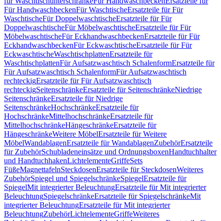
für Waschtischunterschränke
Für Handwaschbecken
Ersatzteile für
Für Handwaschbecken
Für Waschtische
Ersatzteile für Für
Waschtische
Für Doppelwaschtische
Ersatzteile für Für
Doppelwaschtische
Für Möbelwaschtische
Ersatzteile für Für
Möbelwaschtische
Für Eckhandwaschbecken
Ersatzteile für Für
Eckhandwaschbecken
Für Eckwaschtische
Ersatzteile für Für
Eckwaschtische
Waschtischplatten
Ersatzteile für
Waschtischplatten
Für Aufsatzwaschtisch Schalenform
Ersatzteile für
Für Aufsatzwaschtisch Schalenform
Für Aufsatzwaschtisch
rechteckig
Ersatzteile für Für Aufsatzwaschtisch
rechteckig
Seitenschränke
Ersatzteile für Seitenschränke
Niedrige
Seitenschränke
Ersatzteile für Niedrige
Seitenschränke
Hochschränke
Ersatzteile für
Hochschränke
Mittelhochschränke
Ersatzteile für
Mittelhochschränke
Hängeschränke
Ersatzteile für
Hängeschränke
Weitere Möbel
Ersatzteile für Weitere
Möbel
Wandablagen
Ersatzteile für Wandablagen
Zubehör
Ersatzteile
für Zubehör
Schubladeneinsätze und Ordnungsboxen
Handtuchhalter
und Handtuchhaken
Lichtelemente
Griffe
Sets
Füße
Magnettafeln
Steckdosen
Ersatzteile für Steckdosen
Weiteres
Zubehör
Spiegel und Spiegelschränke
Spiegel
Ersatzteile für
Spiegel
Mit integrierter Beleuchtung
Ersatzteile für Mit integrierter
Beleuchtung
Spiegelschränke
Ersatzteile für Spiegelschränke
Mit
integrierter Beleuchtung
Ersatzteile für Mit integrierter
Beleuchtung
Zubehör
Lichtelemente
Griffe
Weiteres