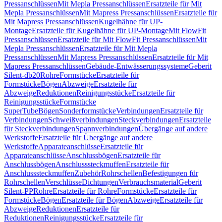
Pressanschlüssen
Mit Mepla Pressanschlüssen
Ersatzteile für Mit
Mepla Pressanschlüssen
Mit Mapress Pressanschlüssen
Ersatzteile für
Mit Mapress Pressanschlüssen
Kugelhähne für UP-
Montage
Ersatzteile für Kugelhähne für UP-Montage
Mit FlowFit
Pressanschlüssen
Ersatzteile für Mit FlowFit Pressanschlüssen
Mit
Mepla Pressanschlüssen
Ersatzteile für Mit Mepla
Pressanschlüssen
Mit Mapress Pressanschlüssen
Ersatzteile für Mit
Mapress Pressanschlüssen
Gebäude-Entwässerungssysteme
Geberit
Silent-db20
Rohre
Formstücke
Ersatzteile für
Formstücke
Bögen
Abzweige
Ersatzteile für
Abzweige
Reduktionen
Reinigungsstücke
Ersatzteile für
Reinigungsstücke
Formstücke
SuperTube
Bögen
Sonderformstücke
Verbindungen
Ersatzteile für
Verbindungen
Schweißverbindungen
Steckverbindungen
Ersatzteile
für Steckverbindungen
Spannverbindungen
Übergänge auf andere
Werkstoffe
Ersatzteile für Übergänge auf andere
Werkstoffe
Apparateanschlüsse
Ersatzteile für
Apparateanschlüsse
Anschlussbögen
Ersatzteile für
Anschlussbögen
Anschlusssteckmuffen
Ersatzteile für
Anschlusssteckmuffen
Zubehör
Rohrschellen
Befestigungen für
Rohrschellen
Verschlüsse
Dichtungen
Verbrauchsmaterial
Geberit
Silent-PP
Rohre
Ersatzteile für Rohre
Formstücke
Ersatzteile für
Formstücke
Bögen
Ersatzteile für Bögen
Abzweige
Ersatzteile für
Abzweige
Reduktionen
Ersatzteile für
Reduktionen
Reinigungsstücke
Ersatzteile für