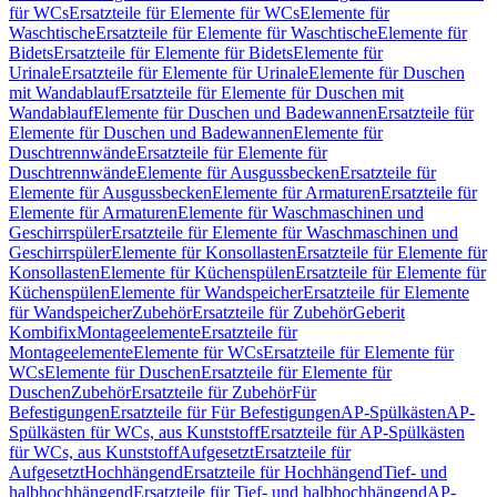
für WCs
Ersatzteile für Elemente für WCs
Elemente für
Waschtische
Ersatzteile für Elemente für Waschtische
Elemente für
Bidets
Ersatzteile für Elemente für Bidets
Elemente für
Urinale
Ersatzteile für Elemente für Urinale
Elemente für Duschen
mit Wandablauf
Ersatzteile für Elemente für Duschen mit
Wandablauf
Elemente für Duschen und Badewannen
Ersatzteile für
Elemente für Duschen und Badewannen
Elemente für
Duschtrennwände
Ersatzteile für Elemente für
Duschtrennwände
Elemente für Ausgussbecken
Ersatzteile für
Elemente für Ausgussbecken
Elemente für Armaturen
Ersatzteile für
Elemente für Armaturen
Elemente für Waschmaschinen und
Geschirrspüler
Ersatzteile für Elemente für Waschmaschinen und
Geschirrspüler
Elemente für Konsollasten
Ersatzteile für Elemente für
Konsollasten
Elemente für Küchenspülen
Ersatzteile für Elemente für
Küchenspülen
Elemente für Wandspeicher
Ersatzteile für Elemente
für Wandspeicher
Zubehör
Ersatzteile für Zubehör
Geberit
Kombifix
Montageelemente
Ersatzteile für
Montageelemente
Elemente für WCs
Ersatzteile für Elemente für
WCs
Elemente für Duschen
Ersatzteile für Elemente für
Duschen
Zubehör
Ersatzteile für Zubehör
Für
Befestigungen
Ersatzteile für Für Befestigungen
AP-Spülkästen
AP-
Spülkästen für WCs, aus Kunststoff
Ersatzteile für AP-Spülkästen
für WCs, aus Kunststoff
Aufgesetzt
Ersatzteile für
Aufgesetzt
Hochhängend
Ersatzteile für Hochhängend
Tief- und
halbhochhängend
Ersatzteile für Tief- und halbhochhängend
AP-