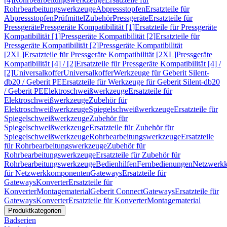
Rohrbearbeitungswerkzeuge
Abpressstopfen
Ersatzteile für
Abpressstopfen
Prüfmittel
Zubehör
Pressgeräte
Ersatzteile für
Pressgeräte
Pressgeräte Kompatibilität [1]
Ersatzteile für Pressgeräte
Kompatibilität [1]
Pressgeräte Kompatibilität [2]
Ersatzteile für
Pressgeräte Kompatibilität [2]
Pressgeräte Kompatibilität
[2XL]
Ersatzteile für Pressgeräte Kompatibilität [2XL]
Pressgeräte
Kompatibilität [4] / [2]
Ersatzteile für Pressgeräte Kompatibilität [4] /
[2]
Universalkoffer
Universalkoffer
Werkzeuge für Geberit Silent-
db20 / Geberit PE
Ersatzteile für Werkzeuge für Geberit Silent-db20
/ Geberit PE
Elektroschweißwerkzeuge
Ersatzteile für
Elektroschweißwerkzeuge
Zubehör für
Elektroschweißwerkzeuge
Spiegelschweißwerkzeuge
Ersatzteile für
Spiegelschweißwerkzeuge
Zubehör für
Spiegelschweißwerkzeuge
Ersatzteile für Zubehör für
Spiegelschweißwerkzeuge
Rohrbearbeitungswerkzeuge
Ersatzteile
für Rohrbearbeitungswerkzeuge
Zubehör für
Rohrbearbeitungswerkzeuge
Ersatzteile für Zubehör für
Rohrbearbeitungswerkzeuge
Bedienhilfen
Fernbedienungen
Netzwerk
für Netzwerkkomponenten
Gateways
Ersatzteile für
Gateways
Konverter
Ersatzteile für
Konverter
Montagematerial
Geberit Connect
Gateways
Ersatzteile für
Gateways
Konverter
Ersatzteile für Konverter
Montagematerial
Produktkategorien
Badserien