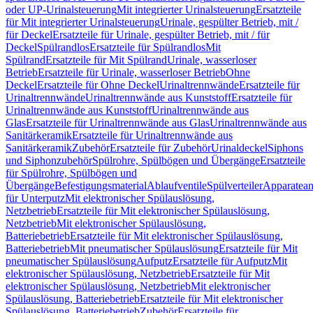
oder UP-Urinalsteuerung
Mit integrierter Urinalsteuerung
Ersatzteile
für Mit integrierter Urinalsteuerung
Urinale, gespülter Betrieb, mit /
für Deckel
Ersatzteile für Urinale, gespülter Betrieb, mit / für
Deckel
Spülrandlos
Ersatzteile für Spülrandlos
Mit
Spülrand
Ersatzteile für Mit Spülrand
Urinale, wasserloser
Betrieb
Ersatzteile für Urinale, wasserloser Betrieb
Ohne
Deckel
Ersatzteile für Ohne Deckel
Urinaltrennwände
Ersatzteile für
Urinaltrennwände
Urinaltrennwände aus Kunststoff
Ersatzteile für
Urinaltrennwände aus Kunststoff
Urinaltrennwände aus
Glas
Ersatzteile für Urinaltrennwände aus Glas
Urinaltrennwände aus
Sanitärkeramik
Ersatzteile für Urinaltrennwände aus
Sanitärkeramik
Zubehör
Ersatzteile für Zubehör
Urinaldeckel
Siphons
und Siphonzubehör
Spülrohre, Spülbögen und Übergänge
Ersatzteile
für Spülrohre, Spülbögen und
Übergänge
Befestigungsmaterial
Ablaufventile
Spülverteiler
Apparatean
für Unterputz
Mit elektronischer Spülauslösung,
Netzbetrieb
Ersatzteile für Mit elektronischer Spülauslösung,
Netzbetrieb
Mit elektronischer Spülauslösung,
Batteriebetrieb
Ersatzteile für Mit elektronischer Spülauslösung,
Batteriebetrieb
Mit pneumatischer Spülauslösung
Ersatzteile für Mit
pneumatischer Spülauslösung
Aufputz
Ersatzteile für Aufputz
Mit
elektronischer Spülauslösung, Netzbetrieb
Ersatzteile für Mit
elektronischer Spülauslösung, Netzbetrieb
Mit elektronischer
Spülauslösung, Batteriebetrieb
Ersatzteile für Mit elektronischer
Spülauslösung, Batteriebetrieb
Zubehör
Ersatzteile für