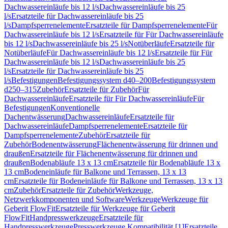
Dachwassereinläufe bis 12 l/s
Dachwassereinläufe bis 25
l/s
Ersatzteile für Dachwassereinläufe bis 25
l/s
Dampfsperrenelemente
Ersatzteile für Dampfsperrenelemente
Für
Dachwassereinläufe bis 12 l/s
Ersatzteile für Für Dachwassereinläufe
bis 12 l/s
Dachwassereinläufe bis 25 l/s
Notüberläufe
Ersatzteile für
Notüberläufe
Für Dachwassereinläufe bis 12 l/s
Ersatzteile für Für
Dachwassereinläufe bis 12 l/s
Dachwassereinläufe bis 25
l/s
Ersatzteile für Dachwassereinläufe bis 25
l/s
Befestigungen
Befestigungssystem d40–200
Befestigungssystem
d250–315
Zubehör
Ersatzteile für Zubehör
Für
Dachwassereinläufe
Ersatzteile für Für Dachwassereinläufe
Für
Befestigungen
Konventionelle
Dachentwässerung
Dachwassereinläufe
Ersatzteile für
Dachwassereinläufe
Dampfsperrenelemente
Ersatzteile für
Dampfsperrenelemente
Zubehör
Ersatzteile für
Zubehör
Bodenentwässerung
Flächenentwässerung für drinnen und
draußen
Ersatzteile für Flächenentwässerung für drinnen und
draußen
Bodenabläufe 13 x 13 cm
Ersatzteile für Bodenabläufe 13 x
13 cm
Bodeneinläufe für Balkone und Terrassen, 13 x 13
cm
Ersatzteile für Bodeneinläufe für Balkone und Terrassen, 13 x 13
cm
Zubehör
Ersatzteile für Zubehör
Werkzeuge,
Netzwerkkomponenten und Software
Werkzeuge
Werkzeuge für
Geberit FlowFit
Ersatzteile für Werkzeuge für Geberit
FlowFit
Handpresswerkzeuge
Ersatzteile für
Handpresswerkzeuge
Presswerkzeuge Kompatibilität [1]
Ersatzteile