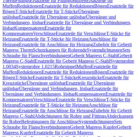
Therm
Fittings
Ersatzteile für Fittings
Muffen
Ersatzteile für
Muffen
Reduktionen
Ersatzteile für Reduktionen
Bögen
Ersatzteile für
Bögen
T-Stücke
Ersatzteile für T-Stücke
Übergänge
unlösbar
Ersatzteile für Übergänge unlösbar
Übergänge und
Verbindungen, lösbar
Ersatzteile für Übergänge und Verbindungen,
lösbar
Kompensatoren
Ersatzteile für
Kompensatoren
Verschlüsse
Ersatzteile für Verschlüsse
T-Stücke für
Heizung
Ersatzteile für T-Stücke für Heizung
Anschlüsse für
Heizung
Ersatzteile für Anschlüsse für Heizung
Zubehör für Geberit
Mapress Therm
Schutzkappen für Rohrende
Systemdichtungen
Sets
Schraube für Flanschverbindungen
Geberit Mapress C-Stahl
Geberit
Mapress C-Stahl
Ersatzteile für Geberit Mapress C-Stahl
Systemrohre
1.0034
Systemrohre 1.0215
Rohrnippel
Muffen
Ersatzteile für
Muffen
Reduktionen
Ersatzteile für Reduktionen
Bögen
Ersatzteile für
Bögen
T-Stücke
Ersatzteile für T-Stücke
Kreuzstücke
Ersatzteile für
Kreuzstücke
Übergänge unlösbar
Ersatzteile für Übergänge
unlösbar
Übergänge und Verbindungen, lösbar
Ersatzteile für
Übergänge und Verbindungen, lösbar
Kompensatoren
Ersatzteile für
Kompensatoren
Verschlüsse
Ersatzteile für Verschlüsse
T-Stücke für
Heizung
Ersatzteile für T-Stücke für Heizung
Anschlüsse für
Heizung
Ersatzteile für Anschlüsse für Heizung
Zubehör für Geberit
Mapress C-Stahl
Abdichtungen für Rohre und Fittings
Abdeckungen
für Rohre
Befestigungen für Anschlüsse
Systemdichtungen
Sets
Schraube für Flanschverbindungen
Geberit Mapress Kupfer
Geberit
Mapress Kupfer
Ersatzteile für Geberit Mapress