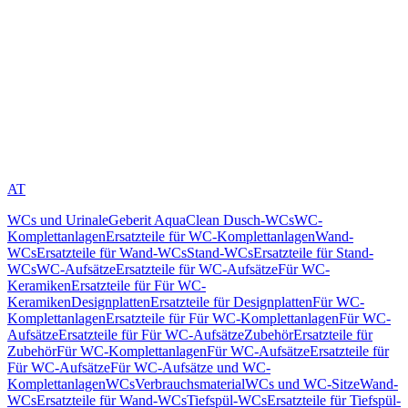
AT
WCs und Urinale
Geberit AquaClean Dusch-WCs
WC-
Komplettanlagen
Ersatzteile für WC-Komplettanlagen
Wand-
WCs
Ersatzteile für Wand-WCs
Stand-WCs
Ersatzteile für Stand-
WCs
WC-Aufsätze
Ersatzteile für WC-Aufsätze
Für WC-
Keramiken
Ersatzteile für Für WC-
Keramiken
Designplatten
Ersatzteile für Designplatten
Für WC-
Komplettanlagen
Ersatzteile für Für WC-Komplettanlagen
Für WC-
Aufsätze
Ersatzteile für Für WC-Aufsätze
Zubehör
Ersatzteile für
Zubehör
Für WC-Komplettanlagen
Für WC-Aufsätze
Ersatzteile für
Für WC-Aufsätze
Für WC-Aufsätze und WC-
Komplettanlagen
WCs
Verbrauchsmaterial
WCs und WC-Sitze
Wand-
WCs
Ersatzteile für Wand-WCs
Tiefspül-WCs
Ersatzteile für Tiefspül-