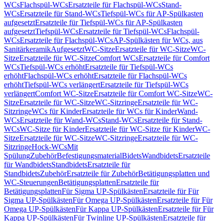
WCs
Flachspül-WCs
Ersatzteile für Flachspül-WCs
Stand-
WCs
Ersatzteile für Stand-WCs
Tiefspül-WCs für AP-Spülkasten
aufgesetzt
Ersatzteile für Tiefspül-WCs für AP-Spülkasten
aufgesetzt
Tiefspül-WCs
Ersatzteile für Tiefspül-WCs
Flachspül-
WCs
Ersatzteile für Flachspül-WCs
AP-Spülkästen für WCs, aus
Sanitärkeramik
Aufgesetzt
WC-Sitze
Ersatzteile für WC-Sitze
WC-
Sitze
Ersatzteile für WC-Sitze
Comfort WCs
Ersatzteile für Comfort
WCs
Tiefspül-WCs erhöht
Ersatzteile für Tiefspül-WCs
erhöht
Flachspül-WCs erhöht
Ersatzteile für Flachspül-WCs
erhöht
Tiefspül-WCs verlängert
Ersatzteile für Tiefspül-WCs
verlängert
Comfort WC-Sitze
Ersatzteile für Comfort WC-Sitze
WC-
Sitze
Ersatzteile für WC-Sitze
WC-Sitzringe
Ersatzteile für WC-
Sitzringe
WCs für Kinder
Ersatzteile für WCs für Kinder
Wand-
WCs
Ersatzteile für Wand-WCs
Stand-WCs
Ersatzteile für Stand-
WCs
WC-Sitze für Kinder
Ersatzteile für WC-Sitze für Kinder
WC-
Sitze
Ersatzteile für WC-Sitze
WC-Sitzringe
Ersatzteile für WC-
Sitzringe
Hock-WCs
Mit
Spülung
Zubehör
Befestigungsmaterial
Bidets
Wandbidets
Ersatzteile
für Wandbidets
Standbidets
Ersatzteile für
Standbidets
Zubehör
Ersatzteile für Zubehör
Betätigungsplatten und
WC-Steuerungen
Betätigungsplatten
Ersatzteile für
Betätigungsplatten
Für Sigma UP-Spülkästen
Ersatzteile für Für
Sigma UP-Spülkästen
Für Omega UP-Spülkästen
Ersatzteile für Für
Omega UP-Spülkästen
Für Kappa UP-Spülkästen
Ersatzteile für Für
Kappa UP-Spülkästen
Für Twinline UP-Spülkästen
Ersatzteile für