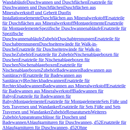
Wandabläufe
Duschwannen und Duschflächen
Ersatzteile für
Duschwannen und Duschflächen
Duschflächen aus
Mineralwerkstoff und Geberit Duofix
Installationselemente
Duschflächen aus Mineralwerkstoff
Ersatzteile
für Duschflächen aus Mineralwerkstoff
Montagelemente
Ersatzteile
für Montagelemente
Spezifische Duschwannenabläufe
Ersatzteile für
Spezifische
Duschwannenabläufe
Zubehör
Duschabtrennungen
Ersatzteile für
Duschabtrennungen
Duschseitenwände für Walk-in-
Dusche
Ersatzteile für Duschseitenwände für Walk-in-
Dusche
Zubehör
Ersatzteile für Zubehör
Nischenablageboxen für
Duschen
Ersatzteile für Nischenablageboxen für
Duschen
Nischenablageboxen
Ersatzteile für
Nischenablageboxen
Zubehör
Badewannen
Badewannen aus
Sanitäracryl
Ersatzteile für Badewannen aus
Sanitäracryl
Rechteckbadewannen
Ersatzteile für
Rechteckbadewannen
Badewannen aus Mineralwerkstoff
Ersatzteile
für Badewannen aus Mineralwerkstoff
Badewannen für
Babys
Ersatzteile für Badewannen für
Babys
Montagelemente
Ersatzteile für Montagelemente
Sets Füße und
Sets Traversen und Wandanker
Ersatzteile für Sets Füße und Sets
Traversen und Wandanker
Zubehör
Reparatursets
Weiteres
Zubehör
Apparateanschlüsse für Duschen und
Badewannen
Ablaufgarnituren für Duschwannen, d52
Ersatzteile für
Ablaufgarnituren für Duschwannen, d52
Ohne