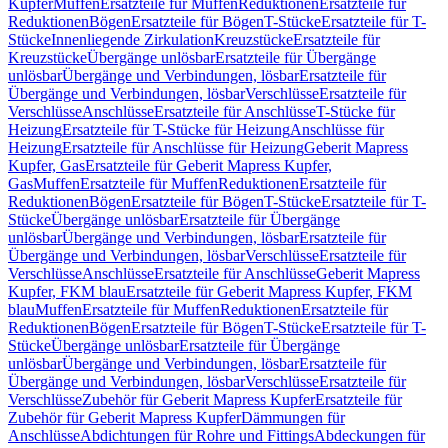
Kupfer
Muffen
Ersatzteile für Muffen
Reduktionen
Ersatzteile für
Reduktionen
Bögen
Ersatzteile für Bögen
T-Stücke
Ersatzteile für T-
Stücke
Innenliegende Zirkulation
Kreuzstücke
Ersatzteile für
Kreuzstücke
Übergänge unlösbar
Ersatzteile für Übergänge
unlösbar
Übergänge und Verbindungen, lösbar
Ersatzteile für
Übergänge und Verbindungen, lösbar
Verschlüsse
Ersatzteile für
Verschlüsse
Anschlüsse
Ersatzteile für Anschlüsse
T-Stücke für
Heizung
Ersatzteile für T-Stücke für Heizung
Anschlüsse für
Heizung
Ersatzteile für Anschlüsse für Heizung
Geberit Mapress
Kupfer, Gas
Ersatzteile für Geberit Mapress Kupfer,
Gas
Muffen
Ersatzteile für Muffen
Reduktionen
Ersatzteile für
Reduktionen
Bögen
Ersatzteile für Bögen
T-Stücke
Ersatzteile für T-
Stücke
Übergänge unlösbar
Ersatzteile für Übergänge
unlösbar
Übergänge und Verbindungen, lösbar
Ersatzteile für
Übergänge und Verbindungen, lösbar
Verschlüsse
Ersatzteile für
Verschlüsse
Anschlüsse
Ersatzteile für Anschlüsse
Geberit Mapress
Kupfer, FKM blau
Ersatzteile für Geberit Mapress Kupfer, FKM
blau
Muffen
Ersatzteile für Muffen
Reduktionen
Ersatzteile für
Reduktionen
Bögen
Ersatzteile für Bögen
T-Stücke
Ersatzteile für T-
Stücke
Übergänge unlösbar
Ersatzteile für Übergänge
unlösbar
Übergänge und Verbindungen, lösbar
Ersatzteile für
Übergänge und Verbindungen, lösbar
Verschlüsse
Ersatzteile für
Verschlüsse
Zubehör für Geberit Mapress Kupfer
Ersatzteile für
Zubehör für Geberit Mapress Kupfer
Dämmungen für
Anschlüsse
Abdichtungen für Rohre und Fittings
Abdeckungen für