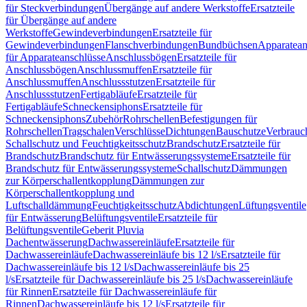
für Steckverbindungen
Übergänge auf andere Werkstoffe
Ersatzteile
für Übergänge auf andere
Werkstoffe
Gewindeverbindungen
Ersatzteile für
Gewindeverbindungen
Flanschverbindungen
Bundbüchsen
Apparatean
für Apparateanschlüsse
Anschlussbögen
Ersatzteile für
Anschlussbögen
Anschlussmuffen
Ersatzteile für
Anschlussmuffen
Anschlussstutzen
Ersatzteile für
Anschlussstutzen
Fertigabläufe
Ersatzteile für
Fertigabläufe
Schneckensiphons
Ersatzteile für
Schneckensiphons
Zubehör
Rohrschellen
Befestigungen für
Rohrschellen
Tragschalen
Verschlüsse
Dichtungen
Bauschutze
Verbrauc
Schallschutz und Feuchtigkeitsschutz
Brandschutz
Ersatzteile für
Brandschutz
Brandschutz für Entwässerungssysteme
Ersatzteile für
Brandschutz für Entwässerungssysteme
Schallschutz
Dämmungen
zur Körperschallentkopplung
Dämmungen zur
Körperschallentkopplung und
Luftschalldämmung
Feuchtigkeitsschutz
Abdichtungen
Lüftungsventile
für Entwässerung
Belüftungsventile
Ersatzteile für
Belüftungsventile
Geberit Pluvia
Dachentwässerung
Dachwassereinläufe
Ersatzteile für
Dachwassereinläufe
Dachwassereinläufe bis 12 l/s
Ersatzteile für
Dachwassereinläufe bis 12 l/s
Dachwassereinläufe bis 25
l/s
Ersatzteile für Dachwassereinläufe bis 25 l/s
Dachwassereinläufe
für Rinnen
Ersatzteile für Dachwassereinläufe für
Rinnen
Dachwassereinläufe bis 12 l/s
Ersatzteile für