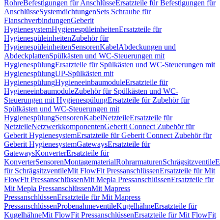
Rohre
Befestigungen für Anschlüsse
Ersatzteile für Befestigungen für
Anschlüsse
Systemdichtungen
Sets Schraube für
Flanschverbindungen
Geberit
Hygienesystem
Hygienespüleinheiten
Ersatzteile für
Hygienespüleinheiten
Zubehör für
Hygienespüleinheiten
Sensoren
Kabel
Abdeckungen und
Abdeckplatten
Spülkästen und WC-Steuerungen mit
Hygienespülung
Ersatzteile für Spülkästen und WC-Steuerungen mit
Hygienespülung
UP-Spülkästen mit
Hygienespülung
Hygieneeinbaumodule
Ersatzteile für
Hygieneeinbaumodule
Zubehör für Spülkästen und WC-
Steuerungen mit Hygienespülung
Ersatzteile für Zubehör für
Spülkästen und WC-Steuerungen mit
Hygienespülung
Sensoren
Kabel
Netzteile
Ersatzteile für
Netzteile
Netzwerkkomponenten
Geberit Connect Zubehör für
Geberit Hygienesystem
Ersatzteile für Geberit Connect Zubehör für
Geberit Hygienesystem
Gateways
Ersatzteile für
Gateways
Konverter
Ersatzteile für
Konverter
Sensoren
Montagematerial
Rohrarmaturen
Schrägsitzventile
E
für Schrägsitzventile
Mit FlowFit Pressanschlüssen
Ersatzteile für Mit
FlowFit Pressanschlüssen
Mit Mepla Pressanschlüssen
Ersatzteile für
Mit Mepla Pressanschlüssen
Mit Mapress
Pressanschlüssen
Ersatzteile für Mit Mapress
Pressanschlüssen
Probenahmeventile
Kugelhähne
Ersatzteile für
Kugelhähne
Mit FlowFit Pressanschlüssen
Ersatzteile für Mit FlowFit