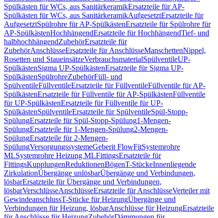
Spülkästen für WCs, aus Sanitärkeramik
Ersatzteile für AP-
Spülkästen für WCs, aus Sanitärkeramik
Aufgesetzt
Ersatzteile für
Aufgesetzt
Spülrohre für AP-Spülkästen
Ersatzteile für Spülrohre für
AP-Spülkästen
Hochhängend
Ersatzteile für Hochhängend
Tief- und
halbhochhängend
Zubehör
Ersatzteile für
Zubehör
Anschlüsse
Ersatzteile für Anschlüsse
Manschetten
Nippel,
Rosetten und Staueinsätze
Verbrauchsmaterial
Spülventile
UP-
Spülkästen
Sigma UP-Spülkästen
Ersatzteile für Sigma UP-
Spülkästen
Spülrohre
Zubehör
Füll- und
Spülventile
Füllventile
Ersatzteile für Füllventile
Füllventile für AP-
Spülkästen
Ersatzteile für Füllventile für AP-Spülkästen
Füllventile
für UP-Spülkästen
Ersatzteile für Füllventile für UP-
Spülkästen
Spülventile
Ersatzteile für Spülventile
Spül-Stopp-
Spülung
Ersatzteile für Spül-Stopp-Spülung
1-Mengen-
Spülung
Ersatzteile für 1-Mengen-Spülung
2-Mengen-
Spülung
Ersatzteile für 2-Mengen-
Spülung
Versorgungssysteme
Geberit FlowFit
Systemrohre
ML
Systemrohre Heizung ML
Fittings
Ersatzteile für
Fittings
Kupplungen
Reduktionen
Bögen
T-Stücke
Innenliegende
Zirkulation
Übergänge unlösbar
Übergänge und Verbindungen,
lösbar
Ersatzteile für Übergänge und Verbindungen,
lösbar
Verschlüsse
Anschlüsse
Ersatzteile für Anschlüsse
Verteiler mit
Gewindeanschluss
T-Stücke für Heizung
Übergänge und
Verbindungen für Heizung, lösbar
Anschlüsse für Heizung
Ersatzteile
für Anschlüsse für Heizung
Zubehör
Dämmungen für