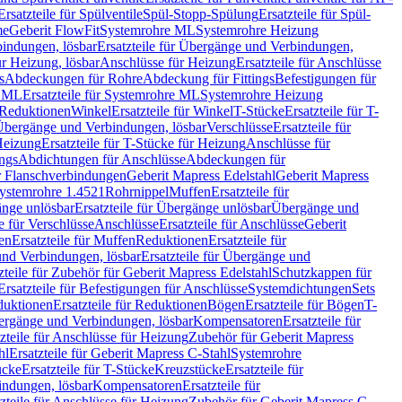
Ersatzteile für Spülventile
Spül-Stopp-Spülung
Ersatzteile für Spül-
me
Geberit FlowFit
Systemrohre ML
Systemrohre Heizung
indungen, lösbar
Ersatzteile für Übergänge und Verbindungen,
r Heizung, lösbar
Anschlüsse für Heizung
Ersatzteile für Anschlüsse
s
Abdeckungen für Rohre
Abdeckung für Fittings
Befestigungen für
e ML
Ersatzteile für Systemrohre ML
Systemrohre Heizung
r Reduktionen
Winkel
Ersatzteile für Winkel
T-Stücke
Ersatzteile für T-
r Übergänge und Verbindungen, lösbar
Verschlüsse
Ersatzteile für
Heizung
Ersatzteile für T-Stücke für Heizung
Anschlüsse für
ngs
Abdichtungen für Anschlüsse
Abdeckungen für
r Flanschverbindungen
Geberit Mapress Edelstahl
Geberit Mapress
 Systemrohre 1.4521
Rohrnippel
Muffen
Ersatzteile für
nge unlösbar
Ersatzteile für Übergänge unlösbar
Übergänge und
le für Verschlüsse
Anschlüsse
Ersatzteile für Anschlüsse
Geberit
en
Ersatzteile für Muffen
Reduktionen
Ersatzteile für
nd Verbindungen, lösbar
Ersatzteile für Übergänge und
zteile für Zubehör für Geberit Mapress Edelstahl
Schutzkappen für
Ersatzteile für Befestigungen für Anschlüsse
Systemdichtungen
Sets
duktionen
Ersatzteile für Reduktionen
Bögen
Ersatzteile für Bögen
T-
bergänge und Verbindungen, lösbar
Kompensatoren
Ersatzteile für
zteile für Anschlüsse für Heizung
Zubehör für Geberit Mapress
hl
Ersatzteile für Geberit Mapress C-Stahl
Systemrohre
ücke
Ersatzteile für T-Stücke
Kreuzstücke
Ersatzteile für
indungen, lösbar
Kompensatoren
Ersatzteile für
zteile für Anschlüsse für Heizung
Zubehör für Geberit Mapress C-