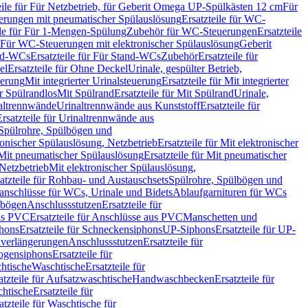
eile für Für Netzbetrieb, für Geberit Omega UP-Spülkästen 12 cm
Für
rungen mit pneumatischer Spülauslösung
Ersatzteile für WC-
ile für Für 1-Mengen-Spülung
Zubehör für WC-Steuerungen
Ersatzteile
ür Für WC-Steuerungen mit elektronischer Spülauslösung
Geberit
nd-WCs
Ersatzteile für Für Stand-WCs
Zubehör
Ersatzteile für
el
Ersatzteile für Ohne Deckel
Urinale, gespülter Betrieb,
uerung
Mit integrierter Urinalsteuerung
Ersatzteile für Mit integrierter
ür Spülrandlos
Mit Spülrand
Ersatzteile für Mit Spülrand
Urinale,
naltrennwände
Urinaltrennwände aus Kunststoff
Ersatzteile für
Ersatzteile für Urinaltrennwände aus
r Spülrohre, Spülbögen und
ronischer Spülauslösung, Netzbetrieb
Ersatzteile für Mit elektronischer
Mit pneumatischer Spülauslösung
Ersatzteile für Mit pneumatischer
 Netzbetrieb
Mit elektronischer Spülauslösung,
atzteile für Rohbau- und Austauschsets
Spülrohre, Spülbögen und
anschlüsse für WCs, Urinale und Bidets
Ablaufgarnituren für WCs
ssbögen
Anschlussstutzen
Ersatzteile für
us PVC
Ersatzteile für Anschlüsse aus PVC
Manschetten und
hons
Ersatzteile für Schneckensiphons
UP-Siphons
Ersatzteile für UP-
enverlängerungen
Anschlussstutzen
Ersatzteile für
ogensiphons
Ersatzteile für
htische
Waschtische
Ersatzteile für
atzteile für Aufsatzwaschtische
Handwaschbecken
Ersatzteile für
htische
Ersatzteile für
atzteile für Waschtische für