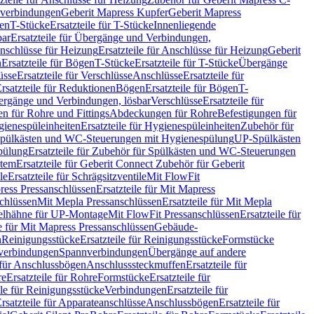
hverbindungen
Geberit Mapress Kupfer
Geberit Mapress
gen
T-Stücke
Ersatzteile für T-Stücke
Innenliegende
bar
Ersatzteile für Übergänge und Verbindungen,
nschlüsse für Heizung
Ersatzteile für Anschlüsse für Heizung
Geberit
n
Ersatzteile für Bögen
T-Stücke
Ersatzteile für T-Stücke
Übergänge
üsse
Ersatzteile für Verschlüsse
Anschlüsse
Ersatzteile für
rsatzteile für Reduktionen
Bögen
Ersatzteile für Bögen
T-
bergänge und Verbindungen, lösbar
Verschlüsse
Ersatzteile für
n für Rohre und Fittings
Abdeckungen für Rohre
Befestigungen für
ienespüleinheiten
Ersatzteile für Hygienespüleinheiten
Zubehör für
r Spülkästen und WC-Steuerungen mit Hygienespülung
UP-Spülkästen
pülung
Ersatzteile für Zubehör für Spülkästen und WC-Steuerungen
stem
Ersatzteile für Geberit Connect Zubehör für Geberit
le
Ersatzteile für Schrägsitzventile
Mit FlowFit
ress Pressanschlüssen
Ersatzteile für Mit Mapress
schlüssen
Mit Mepla Pressanschlüssen
Ersatzteile für Mit Mepla
gelhähne für UP-Montage
Mit FlowFit Pressanschlüssen
Ersatzteile für
le für Mit Mapress Pressanschlüssen
Gebäude-
n
Reinigungsstücke
Ersatzteile für Reinigungsstücke
Formstücke
ckverbindungen
Spannverbindungen
Übergänge auf andere
e für Anschlussbögen
Anschlusssteckmuffen
Ersatzteile für
re
Ersatzteile für Rohre
Formstücke
Ersatzteile für
ile für Reinigungsstücke
Verbindungen
Ersatzteile für
rsatzteile für Apparateanschlüsse
Anschlussbögen
Ersatzteile für