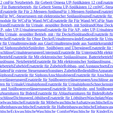
12 cm
Für Netzbetrieb, für Geberit Omega UP-Spülkästen 12 cm
Ersatzt
ür Für Batteriebetrieb, für Geberit Sigma UP-Spülkästen 12 cm
WC-Steue
g
Ersatzteile für Für 2-Mengen-Spülung
Für 1-Mengen-Spülung
Ersatzte
ts
Für WC-Steuerungen mit elektronischer Spülauslösung
Ersatzteile f
ärmodule für WCs
Für Wand-WCs
Ersatzteile für Für Wand-WCs
Für Sta
ülrand
Ersatzteile für Urinale, gespülter Betrieb, mit Spülrand
Ohne Deck
P- oder UP-Urinalsteuerung
Ersatzteile für Für AP- oder UP-Urinalste
 für Urinale, gespülter Betrieb, mit / für Deckel
Spülrandlos
Ersatzteile f
eckel
Ersatzteile für Ohne Deckel
Urinaltrennwände
Ersatzteile für Uri
le für Urinaltrennwände aus Glas
Urinaltrennwände aus Sanitärkeramik
nd Siphonzubehör
Spülrohre, Spülbögen und Übergänge
Ersatzteile fü
schlüsse
Urinalsteuerungen
Unterputz
Ersatzteile für Unterputz
Mit elekt
betrieb
Ersatzteile für Mit elektronischer Spülauslösung, Batteriebetrieb
auslösung, Netzbetrieb
Ersatzteile für Mit elektronischer Spülauslösung,
iebetrieb
Zubehör
Ersatzteile für Zubehör
Rohbau- und Austauschsets
Ers
atten
Für externe Steuerungen
Sonstiges Zubehör
Bedienhilfen
Apparate
Siphons
Ersatzteile für Siphons
Anschlussbögen
Ersatzteile für Anschlu
verlängerungen
Ersatzteile für Spülbogenverlängerungen
Anschlüsse a
ren für Urinale
Urinalsiphons
Ersatzteile für Urinalsiphons
Schneckensip
- und Spülbogenverlängerungen
Ersatzteile für Spülrohr- und Spülbog
fgarnituren für Bidets
Ersatzteile für Ablaufgarnituren für Bidets
Rohrb
schlüsse
Dichtungen
Löthülsen
Ersatzteile für Löthülsen
Waschplatz
Wasc
elwaschtische
Ersatzteile für Möbelwaschtische
Aufsatzwaschtische
Ers
albeinbauwaschtische
Ersatzteile für Halbeinbauwaschtische
Einbauwasc
htische
Eckwaschtische
Waschtische Comfort
Waschtische für Kinder
Ers