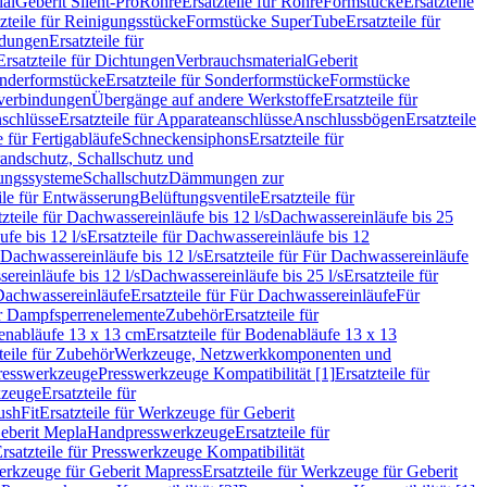
ial
Geberit Silent-Pro
Rohre
Ersatzteile für Rohre
Formstücke
Ersatzteile
zteile für Reinigungsstücke
Formstücke SuperTube
Ersatzteile für
ndungen
Ersatzteile für
Ersatzteile für Dichtungen
Verbrauchsmaterial
Geberit
nderformstücke
Ersatzteile für Sonderformstücke
Formstücke
ckverbindungen
Übergänge auf andere Werkstoffe
Ersatzteile für
schlüsse
Ersatzteile für Apparateanschlüsse
Anschlussbögen
Ersatzteile
e für Fertigabläufe
Schneckensiphons
Ersatzteile für
andschutz, Schallschutz und
rungssysteme
Schallschutz
Dämmungen zur
ile für Entwässerung
Belüftungsventile
Ersatzteile für
tzteile für Dachwassereinläufe bis 12 l/s
Dachwassereinläufe bis 25
fe bis 12 l/s
Ersatzteile für Dachwassereinläufe bis 12
Dachwassereinläufe bis 12 l/s
Ersatzteile für Für Dachwassereinläufe
ereinläufe bis 12 l/s
Dachwassereinläufe bis 25 l/s
Ersatzteile für
Dachwassereinläufe
Ersatzteile für Für Dachwassereinläufe
Für
für Dampfsperrenelemente
Zubehör
Ersatzteile für
nabläufe 13 x 13 cm
Ersatzteile für Bodenabläufe 13 x 13
teile für Zubehör
Werkzeuge, Netzwerkkomponenten und
presswerkzeuge
Presswerkzeuge Kompatibilität [1]
Ersatzteile für
kzeuge
Ersatzteile für
ushFit
Ersatzteile für Werkzeuge für Geberit
Geberit Mepla
Handpresswerkzeuge
Ersatzteile für
rsatzteile für Presswerkzeuge Kompatibilität
rkzeuge für Geberit Mapress
Ersatzteile für Werkzeuge für Geberit