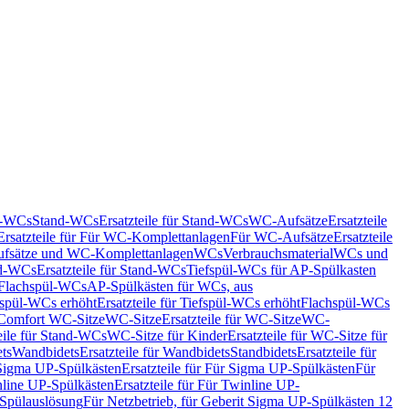
nd-WCs
Stand-WCs
Ersatzteile für Stand-WCs
WC-Aufsätze
Ersatzteile
Ersatzteile für Für WC-Komplettanlagen
Für WC-Aufsätze
Ersatzteile
fsätze und WC-Komplettanlagen
WCs
Verbrauchsmaterial
WCs und
d-WCs
Ersatzteile für Stand-WCs
Tiefspül-WCs für AP-Spülkasten
r Flachspül-WCs
AP-Spülkästen für WCs, aus
fspül-WCs erhöht
Ersatzteile für Tiefspül-WCs erhöht
Flachspül-WCs
r Comfort WC-Sitze
WC-Sitze
Ersatzteile für WC-Sitze
WC-
eile für Stand-WCs
WC-Sitze für Kinder
Ersatzteile für WC-Sitze für
ts
Wandbidets
Ersatzteile für Wandbidets
Standbidets
Ersatzteile für
Sigma UP-Spülkästen
Ersatzteile für Für Sigma UP-Spülkästen
Für
line UP-Spülkästen
Ersatzteile für Für Twinline UP-
 Spülauslösung
Für Netzbetrieb, für Geberit Sigma UP-Spülkästen 12