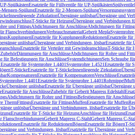
r UP-Spülkästen
Ersatzteile für Füllventile für UP-Spülkästen
Spülventile
-Mengen-Spülung
Ersatzteile für 2-Mengen-Spülung
Versorgungssyste
ücke
Innenliegende Zirkulation
Übergänge unlösbar
Übergänge und Verb
Gewindeanschluss
T-Stücke für Heizung
Übergänge und Verbindungen fü
hre und Fittings
Abdichtungen für Anschlüsse
Abdichtungen für Fitting
für Flanschverbindungen
Verbrauchsmaterial
Geberit Mepla
Systemrohr
tings
Kupplungen
Ersatzteile für Kupplungen
Reduktionen
Ersatzteile fü
Übergänge unlösbar
Übergänge und Verbindungen, lösbar
Ersatzteile fü
deanschluss
Ersatzteile für Verteiler mit Gewindeanschluss
T-Stücke für 
r Zubehör
Dämmungen für Anschlüsse
Abdichtungen für Rohre und Fitti
ile für Befestigungen für Anschlüsse
Systemdichtungen
Sets Schraube fü
1
Ersatzteile für Systemrohre 1.4401
Systemrohre 1.4521
Ersatzteile für
 Bögen
T-Stücke
Ersatzteile für T-Stücke
Innenliegende Zirkulation
Übergä
sbar
Kompensatoren
Ersatzteile für Kompensatoren
Verschlüsse
Ersatztei
Systemrohre 1.4401
Ersatzteile für Systemrohre 1.4401
Rohrnippel
Muff
ücke
Übergänge unlösbar
Ersatzteile für Übergänge unlösbar
Übergänge u
e
Ersatzteile für Anschlüsse
Zubehör für Geberit Mapress Edelstahl
Ersat
ings
Abdichtungen für Rohre und Fittings
Befestigungen für Anschlüsse
re Therm
Fittings
Ersatzteile für Fittings
Muffen
Ersatzteile für Muffen
Re
ergänge unlösbar
Übergänge und Verbindungen, lösbar
Ersatzteile für Ü
eizung
Ersatzteile für T-Stücke für Heizung
Anschlüsse für Heizung
Ersat
ür Flanschverbindungen
Geberit Mapress C-Stahl
Geberit Mapress C-Sta
eduktionen
Ersatzteile für Reduktionen
Bögen
Ersatzteile für Bögen
T-St
ergänge und Verbindungen, lösbar
Ersatzteile für Übergänge und Verb
eizung
Ersatzteile für T-Stücke für Heizung
Anschlüsse für Heizung
Ersat