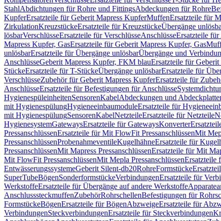
Stahl
Abdichtungen für Rohre und Fittings
Abdeckungen für Rohre
Be
Kupfer
Ersatzteile für Geberit Mapress Kupfer
Muffen
Ersatzteile für 
Zirkulation
Kreuzstücke
Ersatzteile für Kreuzstücke
Übergänge unlösba
lösbar
Verschlüsse
Ersatzteile für Verschlüsse
Anschlüsse
Ersatzteile fü
Mapress Kupfer, Gas
Ersatzteile für Geberit Mapress Kupfer, Gas
Muf
unlösbar
Ersatzteile für Übergänge unlösbar
Übergänge und Verbindun
Anschlüsse
Geberit Mapress Kupfer, FKM blau
Ersatzteile für Geber
Stücke
Ersatzteile für T-Stücke
Übergänge unlösbar
Ersatzteile für Üb
Verschlüsse
Zubehör für Geberit Mapress Kupfer
Ersatzteile für Zube
Anschlüsse
Ersatzteile für Befestigungen für Anschlüsse
Systemdichtu
Hygienespüleinheiten
Sensoren
Kabel
Abdeckungen und Abdeckplatte
mit Hygienespülung
Hygieneeinbaumodule
Ersatzteile für Hygieneei
mit Hygienespülung
Sensoren
Kabel
Netzteile
Ersatzteile für Netzteile
N
Hygienesystem
Gateways
Ersatzteile für Gateways
Konverter
Ersatzteil
Pressanschlüssen
Ersatzteile für Mit FlowFit Pressanschlüssen
Mit Mep
Pressanschlüssen
Probenahmeventile
Kugelhähne
Ersatzteile für Kuge
Pressanschlüssen
Mit Mapress Pressanschlüssen
Ersatzteile für Mit Ma
Mit FlowFit Pressanschlüssen
Mit Mepla Pressanschlüssen
Ersatzteile
Entwässerungssysteme
Geberit Silent-db20
Rohre
Formstücke
Ersatztei
SuperTube
Bögen
Sonderformstücke
Verbindungen
Ersatzteile für Ver
Werkstoffe
Ersatzteile für Übergänge auf andere Werkstoffe
Apparatea
Anschlusssteckmuffen
Zubehör
Rohrschellen
Befestigungen für Rohrsc
Formstücke
Bögen
Ersatzteile für Bögen
Abzweige
Ersatzteile für Abz
Verbindungen
Steckverbindungen
Ersatzteile für Steckverbindungen
Kr