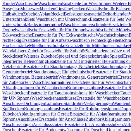
Kinder
Waschtische
Waschrinnen
Ersatzteile für Waschrinnen
Weitere 
Ausgüsse
Mehrzweckbecken
Gipsfangbecken
Waschtische für Klasse
Halbsäulen
Zubehör
Ablaufdeckel
Befestigungsmaterial
Dekorblenden
W
Unterschrank
Sets Waschtisch mit Unterschrank
Ersatzteile für Sets W
Unterschrank
Badezimmermöbel
Waschtischunterschränke
Ersatzteile 
Doppelwaschtische
Ersatzteile für Für Doppelwaschtische
Für Möbelw
Eckwaschtische
Ersatzteile für Für Eckwaschtische
Waschtischplatten
E
rechteckig
Ersatzteile für Für Aufsatzwaschtisch rechteckig
Seitenschr
Hochschränke
Mittelhochschränke
Ersatzteile für Mittelhochschränke
H
Wandablagen
Zubehör
Ersatzteile für Zubehör
Schubladeneinsätze un
Steckdosen
Weiteres Zubehör
Spiegel und Spiegelschränke
Spiegel
Ersa
integrierter Beleuchtung
Ersatzteile für Mit integrierter Beleuchtung
Zu
Netzbetrieb
Ersatzteile für Standmontage, Netzbetrieb
Standmontage, Ba
Generatorbetrieb
Standmontage, Einhebelmischer
Ersatzteile für Stan
Wandmontage, Batteriebetrieb
Wandmontage, Generatorbetrieb
Ersatz
für Zubehör
Für Waschtischarmaturen
Ersatzteile für Für Waschtischa
Ablaufgarnituren für Waschbecken
Rohrbogensiphons
Ersatzteile für
Waschbecken
Ersatzteile für Tauchrohrsiphons für Waschbecken
Tauch
für UP-Siphons
Waschbeckenanschlüsse
Ersatzteile für Waschbeckena
Anschlüsse
Dichtungen
Löthülsen
Standrohre
Verlängerungen
Wandeinb
Spülbecken
Rohrbogensiphons
Ersatzteile für Rohrbogensiphons
Dopp
Zubehör
Ablaufgarnituren für Geräte
Ersatzteile für Ablaufgarnituren 
Siphons
Anschlüsse
Ersatzteile für Anschlüsse
Zubehör
Ablaufgarnitur
Anschlussbögen
Anschlussstutzen
Ersatzteile für Anschlussstutzen
Abla
Duschen
Ersatzteile für Bodenentwässerung für Duschen
Duschrinnen