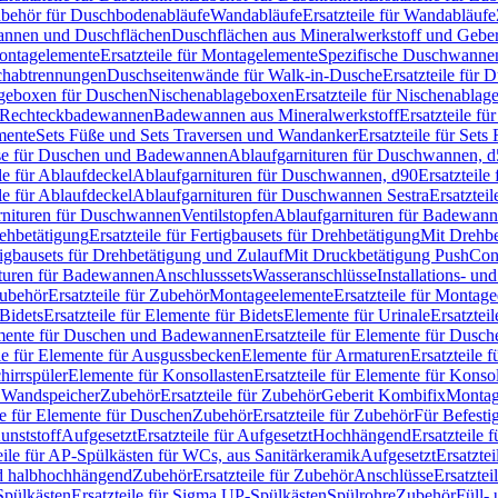
Zubehör für Duschbodenabläufe
Wandabläufe
Ersatzteile für Wandabläufe
wannen und Duschflächen
Duschflächen aus Mineralwerkstoff und Geberi
ntagelemente
Ersatzteile für Montagelemente
Spezifische Duschwanne
schabtrennungen
Duschseitenwände für Walk-in-Dusche
Ersatzteile für
lageboxen für Duschen
Nischenablageboxen
Ersatzteile für Nischenabla
ür Rechteckbadewannen
Badewannen aus Mineralwerkstoff
Ersatzteile f
mente
Sets Füße und Sets Traversen und Wandanker
Ersatzteile für Set
se für Duschen und Badewannen
Ablaufgarnituren für Duschwannen, 
ile für Ablaufdeckel
Ablaufgarnituren für Duschwannen, d90
Ersatzteil
ile für Ablaufdeckel
Ablaufgarnituren für Duschwannen Sestra
Ersatztei
rnituren für Duschwannen
Ventilstopfen
Ablaufgarnituren für Badewann
rehbetätigung
Ersatzteile für Fertigbausets für Drehbetätigung
Mit Drehbe
rtigbausets für Drehbetätigung und Zulauf
Mit Druckbetätigung PushCon
ituren für Badewannen
Anschlusssets
Wasseranschlüsse
Installations- un
ubehör
Ersatzteile für Zubehör
Montageelemente
Ersatzteile für Montag
Bidets
Ersatzteile für Elemente für Bidets
Elemente für Urinale
Ersatztei
mente für Duschen und Badewannen
Ersatzteile für Elemente für Dus
ile für Elemente für Ausgussbecken
Elemente für Armaturen
Ersatzteile 
hirrspüler
Elemente für Konsollasten
Ersatzteile für Elemente für Konso
r Wandspeicher
Zubehör
Ersatzteile für Zubehör
Geberit Kombifix
Montag
le für Elemente für Duschen
Zubehör
Ersatzteile für Zubehör
Für Befesti
unststoff
Aufgesetzt
Ersatzteile für Aufgesetzt
Hochhängend
Ersatzteile
eile für AP-Spülkästen für WCs, aus Sanitärkeramik
Aufgesetzt
Ersatztei
nd halbhochhängend
Zubehör
Ersatzteile für Zubehör
Anschlüsse
Ersatztei
pülkästen
Ersatzteile für Sigma UP-Spülkästen
Spülrohre
Zubehör
Füll- 