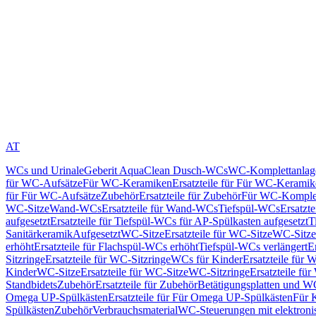
AT
WCs und Urinale
Geberit AquaClean Dusch-WCs
WC-Komplettanlag
für WC-Aufsätze
Für WC-Keramiken
Ersatzteile für Für WC-Kerami
für Für WC-Aufsätze
Zubehör
Ersatzteile für Zubehör
Für WC-Komplet
WC-Sitze
Wand-WCs
Ersatzteile für Wand-WCs
Tiefspül-WCs
Ersatzt
aufgesetzt
Ersatzteile für Tiefspül-WCs für AP-Spülkasten aufgesetzt
T
Sanitärkeramik
Aufgesetzt
WC-Sitze
Ersatzteile für WC-Sitze
WC-Sitze
erhöht
Ersatzteile für Flachspül-WCs erhöht
Tiefspül-WCs verlängert
E
Sitzringe
Ersatzteile für WC-Sitzringe
WCs für Kinder
Ersatzteile für 
Kinder
WC-Sitze
Ersatzteile für WC-Sitze
WC-Sitzringe
Ersatzteile fü
Standbidets
Zubehör
Ersatzteile für Zubehör
Betätigungsplatten und W
Omega UP-Spülkästen
Ersatzteile für Für Omega UP-Spülkästen
Für 
Spülkästen
Zubehör
Verbrauchsmaterial
WC-Steuerungen mit elektroni