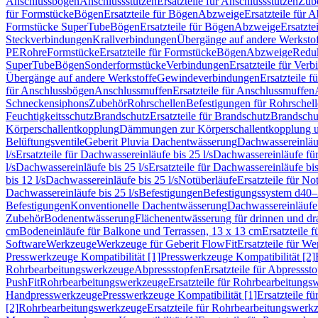
Anschlussbögen
Anschlussstutzen
Ersatzteile für Anschlussstutzen
Zub
für Formstücke
Bögen
Ersatzteile für Bögen
Abzweige
Ersatzteile für 
Formstücke SuperTube
Bögen
Ersatzteile für Bögen
Abzweige
Ersatzte
Steckverbindungen
Krallverbindungen
Übergänge auf andere Werksto
PE
Rohre
Formstücke
Ersatzteile für Formstücke
Bögen
Abzweige
Redu
SuperTube
Bögen
Sonderformstücke
Verbindungen
Ersatzteile für Ver
Übergänge auf andere Werkstoffe
Gewindeverbindungen
Ersatzteile 
für Anschlussbögen
Anschlussmuffen
Ersatzteile für Anschlussmuffen
Schneckensiphons
Zubehör
Rohrschellen
Befestigungen für Rohrschel
Feuchtigkeitsschutz
Brandschutz
Ersatzteile für Brandschutz
Brandschu
Körperschallentkopplung
Dämmungen zur Körperschallentkopplung 
Belüftungsventile
Geberit Pluvia Dachentwässerung
Dachwassereinläu
l/s
Ersatzteile für Dachwassereinläufe bis 25 l/s
Dachwassereinläufe fü
l/s
Dachwassereinläufe bis 25 l/s
Ersatzteile für Dachwassereinläufe bis
bis 12 l/s
Dachwassereinläufe bis 25 l/s
Notüberläufe
Ersatzteile für No
Dachwassereinläufe bis 25 l/s
Befestigungen
Befestigungssystem d40
Befestigungen
Konventionelle Dachentwässerung
Dachwassereinläufe
Zubehör
Bodenentwässerung
Flächenentwässerung für drinnen und d
cm
Bodeneinläufe für Balkone und Terrassen, 13 x 13 cm
Ersatzteile 
Software
Werkzeuge
Werkzeuge für Geberit FlowFit
Ersatzteile für W
Presswerkzeuge Kompatibilität [1]
Presswerkzeuge Kompatibilität [2]
Rohrbearbeitungswerkzeuge
Abpressstopfen
Ersatzteile für Abpressst
PushFit
Rohrbearbeitungswerkzeuge
Ersatzteile für Rohrbearbeitung
Handpresswerkzeuge
Presswerkzeuge Kompatibilität [1]
Ersatzteile f
[2]
Rohrbearbeitungswerkzeuge
Ersatzteile für Rohrbearbeitungswerk