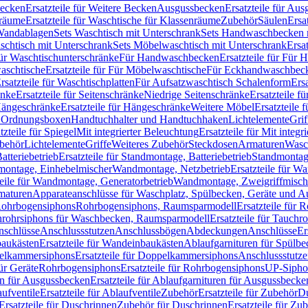
Becken
Ersatzteile für Weitere Becken
Ausgussbecken
Ersatzteile für Au
nräume
Ersatzteile für Waschtische für Klassenräume
Zubehör
Säulen
Ersa
andablagen
Sets Waschtisch mit Unterschrank
Sets Handwaschbecken 
aschtisch mit Unterschrank
Sets Möbelwaschtisch mit Unterschrank
Ersa
für Waschtischunterschränke
Für Handwaschbecken
Ersatzteile für Für
aschtische
Ersatzteile für Für Möbelwaschtische
Für Eckhandwaschbec
rsatzteile für Waschtischplatten
Für Aufsatzwaschtisch Schalenform
Ers
änke
Ersatzteile für Seitenschränke
Niedrige Seitenschränke
Ersatzteile f
ängeschränke
Ersatzteile für Hängeschränke
Weitere Möbel
Ersatzteile 
d Ordnungsboxen
Handtuchhalter und Handtuchhaken
Lichtelemente
Grif
tzteile für Spiegel
Mit integrierter Beleuchtung
Ersatzteile für Mit integr
behör
Lichtelemente
Griffe
Weiteres Zubehör
Steckdosen
Armaturen
Wasc
tteriebetrieb
Ersatzteile für Standmontage, Batteriebetrieb
Standmontage
dmontage, Einhebelmischer
Wandmontage, Netzbetrieb
Ersatzteile für W
teile für Wandmontage, Generatorbetrieb
Wandmontage, Zweigriffmisch
rmaturen
Apparateanschlüsse für Waschplatz, Spülbecken, Geräte und 
 Rohrbogensiphons
Rohrbogensiphons, Raumsparmodell
Ersatzteile für
rohrsiphons für Waschbecken, Raumsparmodell
Ersatzteile für Tauch
nschlüsse
Anschlussstutzen
Anschlussbögen
Abdeckungen
Anschlüsse
Er
aukästen
Ersatzteile für Wandeinbaukästen
Ablaufgarnituren für Spülb
elkammersiphons
Ersatzteile für Doppelkammersiphons
Anschlussstutz
für Geräte
Rohrbogensiphons
Ersatzteile für Rohrbogensiphons
UP-Sipho
en für Ausgussbecken
Ersatzteile für Ablaufgarnituren für Ausgussbecke
ufventile
Ersatzteile für Ablaufventile
Zubehör
Ersatzteile für Zubehör
D
Ersatzteile für Duschrinnen
Zubehör für Duschrinnen
Ersatzteile für Zu