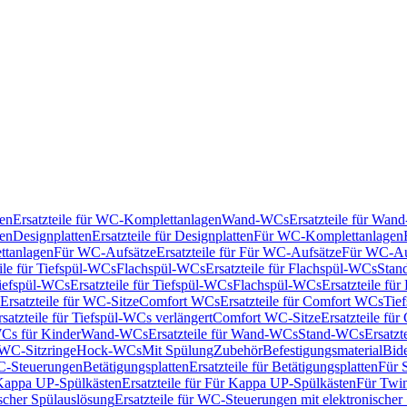
en
Ersatzteile für WC-Komplettanlagen
Wand-WCs
Ersatzteile für Wa
ken
Designplatten
Ersatzteile für Designplatten
Für WC-Komplettanlagen
tanlagen
Für WC-Aufsätze
Ersatzteile für Für WC-Aufsätze
Für WC-Au
eile für Tiefspül-WCs
Flachspül-WCs
Ersatzteile für Flachspül-WCs
Stan
iefspül-WCs
Ersatzteile für Tiefspül-WCs
Flachspül-WCs
Ersatzteile fü
Ersatzteile für WC-Sitze
Comfort WCs
Ersatzteile für Comfort WCs
Tie
rsatzteile für Tiefspül-WCs verlängert
Comfort WC-Sitze
Ersatzteile fü
WCs für Kinder
Wand-WCs
Ersatzteile für Wand-WCs
Stand-WCs
Ersatzt
r WC-Sitzringe
Hock-WCs
Mit Spülung
Zubehör
Befestigungsmaterial
Bide
C-Steuerungen
Betätigungsplatten
Ersatzteile für Betätigungsplatten
Für 
Kappa UP-Spülkästen
Ersatzteile für Für Kappa UP-Spülkästen
Für Twin
scher Spülauslösung
Ersatzteile für WC-Steuerungen mit elektronischer