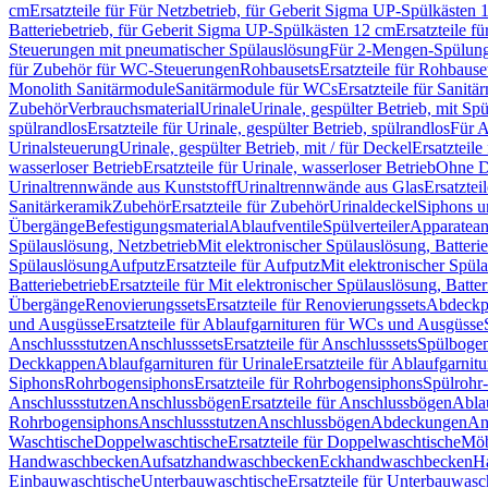
cm
Ersatzteile für Für Netzbetrieb, für Geberit Sigma UP-Spülkästen 
Batteriebetrieb, für Geberit Sigma UP-Spülkästen 12 cm
Ersatzteile f
Steuerungen mit pneumatischer Spülauslösung
Für 2-Mengen-Spülun
für Zubehör für WC-Steuerungen
Rohbausets
Ersatzteile für Rohbause
Monolith Sanitärmodule
Sanitärmodule für WCs
Ersatzteile für Sanit
Zubehör
Verbrauchsmaterial
Urinale
Urinale, gespülter Betrieb, mit Sp
spülrandlos
Ersatzteile für Urinale, gespülter Betrieb, spülrandlos
Für A
Urinalsteuerung
Urinale, gespülter Betrieb, mit / für Deckel
Ersatzteile
wasserloser Betrieb
Ersatzteile für Urinale, wasserloser Betrieb
Ohne D
Urinaltrennwände aus Kunststoff
Urinaltrennwände aus Glas
Ersatztei
Sanitärkeramik
Zubehör
Ersatzteile für Zubehör
Urinaldeckel
Siphons u
Übergänge
Befestigungsmaterial
Ablaufventile
Spülverteiler
Apparatean
Spülauslösung, Netzbetrieb
Mit elektronischer Spülauslösung, Batterie
Spülauslösung
Aufputz
Ersatzteile für Aufputz
Mit elektronischer Spül
Batteriebetrieb
Ersatzteile für Mit elektronischer Spülauslösung, Batter
Übergänge
Renovierungssets
Ersatzteile für Renovierungssets
Abdeckpl
und Ausgüsse
Ersatzteile für Ablaufgarnituren für WCs und Ausgüsse
Anschlussstutzen
Anschlusssets
Ersatzteile für Anschlusssets
Spülbogen
Deckkappen
Ablaufgarnituren für Urinale
Ersatzteile für Ablaufgarnitu
Siphons
Rohrbogensiphons
Ersatzteile für Rohrbogensiphons
Spülrohr
Anschlussstutzen
Anschlussbögen
Ersatzteile für Anschlussbögen
Ablau
Rohrbogensiphons
Anschlussstutzen
Anschlussbögen
Abdeckungen
An
Waschtische
Doppelwaschtische
Ersatzteile für Doppelwaschtische
Möb
Handwaschbecken
Aufsatzhandwaschbecken
Eckhandwaschbecken
H
Einbauwaschtische
Unterbauwaschtische
Ersatzteile für Unterbauwasc