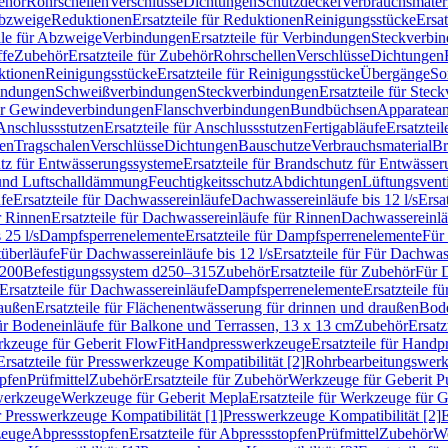
ehör
Rohrschellen
Verschlüsse
Dichtungen
Schutzdeckel
Verbrauchsmater
Abzweige
Reduktionen
Ersatzteile für Reduktionen
Reinigungsstücke
Ersat
ile für Abzweige
Verbindungen
Ersatzteile für Verbindungen
Steckverbi
ffe
Zubehör
Ersatzteile für Zubehör
Rohrschellen
Verschlüsse
Dichtungen
ktionen
Reinigungsstücke
Ersatzteile für Reinigungsstücke
Übergänge
So
bindungen
Schweißverbindungen
Steckverbindungen
Ersatzteile für Ste
für Gewindeverbindungen
Flanschverbindungen
Bundbüchsen
Apparatean
Anschlussstutzen
Ersatzteile für Anschlussstutzen
Fertigabläufe
Ersatzteil
len
Tragschalen
Verschlüsse
Dichtungen
Bauschutze
Verbrauchsmaterial
Br
tz für Entwässerungssysteme
Ersatzteile für Brandschutz für Entwässe
und Luftschalldämmung
Feuchtigkeitsschutz
Abdichtungen
Lüftungsvent
fe
Ersatzteile für Dachwassereinläufe
Dachwassereinläufe bis 12 l/s
Ersa
r Rinnen
Ersatzteile für Dachwassereinläufe für Rinnen
Dachwassereinläu
 25 l/s
Dampfsperrenelemente
Ersatzteile für Dampfsperrenelemente
Für 
tüberläufe
Für Dachwassereinläufe bis 12 l/s
Ersatzteile für Für Dachwass
–200
Befestigungssystem d250–315
Zubehör
Ersatzteile für Zubehör
Für 
Ersatzteile für Dachwassereinläufe
Dampfsperrenelemente
Ersatzteile 
raußen
Ersatzteile für Flächenentwässerung für drinnen und draußen
Bode
für Bodeneinläufe für Balkone und Terrassen, 13 x 13 cm
Zubehör
Ersatz
erkzeuge für Geberit FlowFit
Handpresswerkzeuge
Ersatzteile für Hand
Ersatzteile für Presswerkzeuge Kompatibilität [2]
Rohrbearbeitungswer
opfen
Prüfmittel
Zubehör
Ersatzteile für Zubehör
Werkzeuge für Geberit P
swerkzeuge
Werkzeuge für Geberit Mepla
Ersatzteile für Werkzeuge für 
ür Presswerkzeuge Kompatibilität [1]
Presswerkzeuge Kompatibilität [2]
E
zeuge
Abpressstopfen
Ersatzteile für Abpressstopfen
Prüfmittel
Zubehör
We