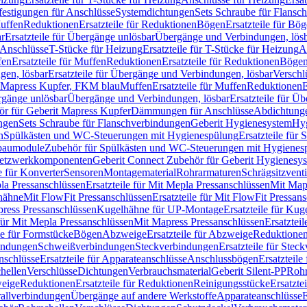
festigungen für Anschlüsse
Systemdichtungen
Sets Schraube für Flansc
Muffen
Reduktionen
Ersatzteile für Reduktionen
Bögen
Ersatzteile für Bö
r
Ersatzteile für Übergänge unlösbar
Übergänge und Verbindungen, lös
r Anschlüsse
T-Stücke für Heizung
Ersatzteile für T-Stücke für Heizung
A
fen
Ersatzteile für Muffen
Reduktionen
Ersatzteile für Reduktionen
Böge
gen, lösbar
Ersatzteile für Übergänge und Verbindungen, lösbar
Verschl
it Mapress Kupfer, FKM blau
Muffen
Ersatzteile für Muffen
Reduktionen
E
ergänge unlösbar
Übergänge und Verbindungen, lösbar
Ersatzteile für Ü
hör für Geberit Mapress Kupfer
Dämmungen für Anschlüsse
Abdichtunge
ngen
Sets Schraube für Flanschverbindungen
Geberit Hygienesystem
Hyg
n
Spülkästen und WC-Steuerungen mit Hygienespülung
Ersatzteile fü
nbaumodule
Zubehör für Spülkästen und WC-Steuerungen mit Hygienes
etzwerkkomponenten
Geberit Connect Zubehör für Geberit Hygienesy
e für Konverter
Sensoren
Montagematerial
Rohrarmaturen
Schrägsitzventi
la Pressanschlüssen
Ersatzteile für Mit Mepla Pressanschlüssen
Mit Map
lhähne
Mit FlowFit Pressanschlüssen
Ersatzteile für Mit FlowFit Pressan
press Pressanschlüssen
Kugelhähne für UP-Montage
Ersatzteile für Ku
 für Mit Mepla Pressanschlüssen
Mit Mapress Pressanschlüssen
Ersatztei
le für Formstücke
Bögen
Abzweige
Ersatzteile für Abzweige
Reduktione
bindungen
Schweißverbindungen
Steckverbindungen
Ersatzteile für Ste
nschlüsse
Ersatzteile für Apparateanschlüsse
Anschlussbögen
Ersatzteil
hellen
Verschlüsse
Dichtungen
Verbrauchsmaterial
Geberit Silent-PP
Roh
weige
Reduktionen
Ersatzteile für Reduktionen
Reinigungsstücke
Ersatzte
allverbindungen
Übergänge auf andere Werkstoffe
Apparateanschlüsse
E