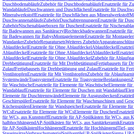
Duschbodenabläufe
Zubehör für Duschbodenabläufe
Ersatzteile für 
Wandabläufe
Duschwannen und Duschflächen
Ersatzteile für Dusch
Mineralwerkstoff
Ersatzteile für Duschflächen aus Mineralwerkstoff
Mo
Duschwannenabläufe
Zubehör
Duschabtrennungen
Ersatzteile für Du
Zubehör
Nischenablageboxen für Duschen
Ersatzteile für Nischenab
für Badewannen aus Sanitäracryl
Rechteckbadewannen
Ersatzteile f
für Badewannen für Babys
Montagelemente
Ersatzteile für Montagele
Wandanker
Zubehör
Reparatursets
Weiteres Zubehör
Apparateanschlüs
Ablaufdeckel
Ersatzteile für Ohne Ablaufdeckel
Ablaufdeckel
Ersatzte
Ablaufdeckel
Ersatzteile für Ohne Ablaufdeckel
Ablaufdeckel
Ersatzte
Ablaufdeckel
Ersatzteile für Ohne Ablaufdeckel
Zubehör für Ablaufga
Drehbetätigung
Ersatzteile für Mit Drehbetätigung
Fertigbausets für D
Zulauf
Fertigbausets für Drehbetätigung und Zulauf
Ersatzteile für Fe
Ventilstopfen
Ersatzteile für Mit Ventilstopfen
Zubehör für Ablaufgarn
Systemwände
Tragsysteme
Ersatzteile für Tragsysteme
Beplankungen
Z
für Waschtische
Ersatzteile für Elemente für Waschtische
Elemente für 
Wandablauf
Ersatzteile für Elemente für Duschen mit Wandablauf
Ele
Elemente für Duschtrennwände
Elemente für Ausgussbecken
Ersatzte
Geschirrspüler
Ersatzteile für Elemente für Waschmaschinen und Gesc
Küchenspülen
Elemente für Wandspeicher
Ersatzteile für Elemente fü
WCs
Ersatzteile für Elemente für WCs
Elemente für Duschen
Ersatztei
für WCs, aus Kunststoff
Ersatzteile für AP-Spülkästen für WCs, aus K
halbhochhängend
AP-Spülkästen für WCs, aus Sanitärkeramik
Ersatzt
für AP-Spülkästen
Hochhängend
Ersatzteile für Hochhängend
Tief- u
Staueinsätze
Verbrauchsmaterial
Spülventile
UP-Spülkästen
Sigma UP-S