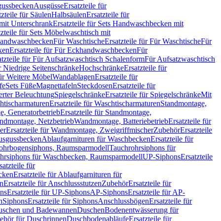
sgussbecken
Ausgüsse
Ersatzteile für
tzteile für Säulen
Halbsäulen
Ersatzteile für
mit Unterschrank
Ersatzteile für Sets Handwaschbecken mit
tzteile für Sets Möbelwaschtisch mit
 Handwaschbecken
Für Waschtische
Ersatzteile für Für Waschtische
Für
ken
Ersatzteile für Für Eckhandwaschbecken
Für
atzteile für Für Aufsatzwaschtisch Schalenform
Für Aufsatzwaschtisch
ür Niedrige Seitenschränke
Hochschränke
Ersatzteile für
für Weitere Möbel
Wandablagen
Ersatzteile für
fe
Sets Füße
Magnettafeln
Steckdosen
Ersatzteile für
ierter Beleuchtung
Spiegelschränke
Ersatzteile für Spiegelschränke
Mit
htischarmaturen
Ersatzteile für Waschtischarmaturen
Standmontage,
, Generatorbetrieb
Ersatzteile für Standmontage,
andmontage, Netzbetrieb
Wandmontage, Batteriebetrieb
Ersatzteile für
er
Ersatzteile für Wandmontage, Zweigriffmischer
Zubehör
Ersatzteile
Ausgussbecken
Ablaufgarnituren für Waschbecken
Ersatzteile für
 Rohrbogensiphons, Raumsparmodell
Tauchrohrsiphons für
rohrsiphons für Waschbecken, Raumsparmodell
UP-Siphons
Ersatzteile
satzteile für
ecken
Ersatzteile für Ablaufgarnituren für
en
Ersatzteile für Anschlussstutzen
Zubehör
Ersatzteile für
ns
Ersatzteile für UP-Siphons
AP-Siphons
Ersatzteile für AP-
n
Siphons
Ersatzteile für Siphons
Anschlussbögen
Ersatzteile für
uschen und Badewannen
Duschen
Bodenentwässerung für
behör für Duschrinnen
Duschbodenabläufe
Ersatzteile für