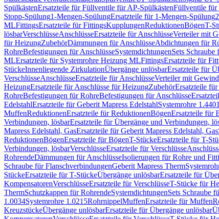
Spülkästen
Ersatzteile für Füllventile für AP-Spülkästen
Füllventile fü
Stopp-Spülung
1-Mengen-Spülung
Ersatzteile für 1-Mengen-Spülung
2
ML
Fittings
Ersatzteile für Fittings
Kupplungen
Reduktionen
Bögen
T-St
lösbar
Verschlüsse
Anschlüsse
Ersatzteile für Anschlüsse
Verteiler mit 
für Heizung
Zubehör
Dämmungen für Anschlüsse
Abdichtungen für Ro
Rohre
Befestigungen für Anschlüsse
Systemdichtungen
Sets Schraube 
ML
Ersatzteile für Systemrohre Heizung ML
Fittings
Ersatzteile für Fit
Stücke
Innenliegende Zirkulation
Übergänge unlösbar
Ersatzteile für 
Verschlüsse
Anschlüsse
Ersatzteile für Anschlüsse
Verteiler mit Gewin
Heizung
Ersatzteile für Anschlüsse für Heizung
Zubehör
Ersatzteile fü
Rohre
Befestigungen für Rohre
Befestigungen für Anschlüsse
Ersatzte
Edelstahl
Ersatzteile für Geberit Mapress Edelstahl
Systemrohre 1.440
Muffen
Reduktionen
Ersatzteile für Reduktionen
Bögen
Ersatzteile für
Verbindungen, lösbar
Ersatzteile für Übergänge und Verbindungen, lö
Mapress Edelstahl, Gas
Ersatzteile für Geberit Mapress Edelstahl, Gas
Reduktionen
Bögen
Ersatzteile für Bögen
T-Stücke
Ersatzteile für T-St
Verbindungen, lösbar
Verschlüsse
Ersatzteile für Verschlüsse
Anschlüss
Rohrende
Dämmungen für Anschlüsse
Isolierungen für Rohre und Fitt
Schraube für Flanschverbindungen
Geberit Mapress Therm
Systemroh
Stücke
Ersatzteile für T-Stücke
Übergänge unlösbar
Ersatzteile für Üb
Kompensatoren
Verschlüsse
Ersatzteile für Verschlüsse
T-Stücke für H
Therm
Schutzkappen für Rohrende
Systemdichtungen
Sets Schraube f
1.0034
Systemrohre 1.0215
Rohrnippel
Muffen
Ersatzteile für Muffen
R
Kreuzstücke
Übergänge unlösbar
Ersatzteile für Übergänge unlösbar
Üb
Kompensatoren
Verschlüsse
Ersatzteile für Verschlüsse
T-Stücke für H