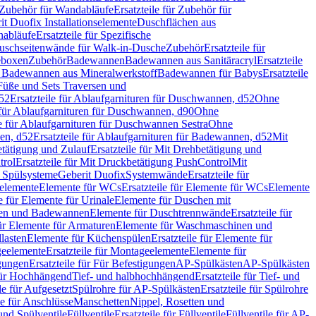
Zubehör für Wandabläufe
Ersatzteile für Zubehör für
t Duofix Installationselemente
Duschflächen aus
nabläufe
Ersatzteile für Spezifische
 Duschseitenwände für Walk-in-Dusche
Zubehör
Ersatzteile für
geboxen
Zubehör
Badewannen
Badewannen aus Sanitäracryl
Ersatzteile
ür Badewannen aus Mineralwerkstoff
Badewannen für Babys
Ersatzteile
s Füße und Sets Traversen und
d52
Ersatzteile für Ablaufgarnituren für Duschwannen, d52
Ohne
e für Ablaufgarnituren für Duschwannen, d90
Ohne
le für Ablaufgarnituren für Duschwannen Sestra
Ohne
en, d52
Ersatzteile für Ablaufgarnituren für Badewannen, d52
Mit
tätigung und Zulauf
Ersatzteile für Mit Drehbetätigung und
trol
Ersatzteile für Mit Druckbetätigung PushControl
Mit
d Spülsysteme
Geberit Duofix
Systemwände
Ersatzteile für
eelemente
Elemente für WCs
Ersatzteile für Elemente für WCs
Elemente
le für Elemente für Urinale
Elemente für Duschen mit
chen und Badewannen
Elemente für Duschtrennwände
Ersatzteile für
für Elemente für Armaturen
Elemente für Waschmaschinen und
llasten
Elemente für Küchenspülen
Ersatzteile für Elemente für
eelemente
Ersatzteile für Montageelemente
Elemente für
gungen
Ersatzteile für Für Befestigungen
AP-Spülkästen
AP-Spülkästen
 für Hochhängend
Tief- und halbhochhängend
Ersatzteile für Tief- und
le für Aufgesetzt
Spülrohre für AP-Spülkästen
Ersatzteile für Spülrohre
le für Anschlüsse
Manschetten
Nippel, Rosetten und
und Spülventile
Füllventile
Ersatzteile für Füllventile
Füllventile für AP-