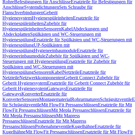
Rohre
Befestigungen für Anschlüsse
Ersatzteile für Befestigungen für
Anschlüsse
Systemdichtungen
Sets Schraube für
Flanschverbindungen
Geberit
Hygienesystem
Hygienespüleinheiten
Ersatzteile für
Hygienespüleinheiten
Zubehör für
Hygienespüleinheiten
Sensoren
Kabel
Abdeckungen und
Abdeckplatten
Spülkästen und WC-Steuerungen mit
Hygienespülung
Ersatzteile für Spülkästen und WC-Steuerungen mit
Hygienespülung
UP-Spülkästen mit
Hygienespülung
Hygieneeinbaumodule
Ersatzteile für
Hygieneeinbaumodule
Zubehör für Spülkästen und WC-
Steuerungen mit Hygienespülung
Ersatzteile für Zubehör für
Spülkästen und WC-Steuerungen mit
Hygienespülung
Sensoren
Kabel
Netzteile
Ersatzteile für
Netzteile
Netzwerkkomponenten
Geberit Connect Zubehör für
Geberit Hygienesystem
Ersatzteile für Geberit Connect Zubehör für
Geberit Hygienesystem
Gateways
Ersatzteile für
Gateways
Konverter
Ersatzteile für
Konverter
Sensoren
Montagematerial
Rohrarmaturen
Schrägsitzventile
E
für Schrägsitzventile
Mit FlowFit Pressanschlüssen
Ersatzteile für Mit
FlowFit Pressanschlüssen
Mit Mepla Pressanschlüssen
Ersatzteile für
Mit Mepla Pressanschlüssen
Mit Mapress
Pressanschlüssen
Ersatzteile für Mit Mapress
Pressanschlüssen
Probenahmeventile
Kugelhähne
Ersatzteile für
Kugelhähne
Mit FlowFit Pressanschlüssen
Ersatzteile für Mit FlowFit