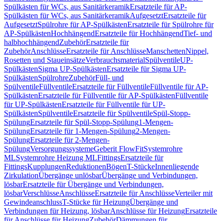
Spülkästen für WCs, aus Sanitärkeramik
Ersatzteile für AP-
Spülkästen für WCs, aus Sanitärkeramik
Aufgesetzt
Ersatzteile für
Aufgesetzt
Spülrohre für AP-Spülkästen
Ersatzteile für Spülrohre für
AP-Spülkästen
Hochhängend
Ersatzteile für Hochhängend
Tief- und
halbhochhängend
Zubehör
Ersatzteile für
Zubehör
Anschlüsse
Ersatzteile für Anschlüsse
Manschetten
Nippel,
Rosetten und Staueinsätze
Verbrauchsmaterial
Spülventile
UP-
Spülkästen
Sigma UP-Spülkästen
Ersatzteile für Sigma UP-
Spülkästen
Spülrohre
Zubehör
Füll- und
Spülventile
Füllventile
Ersatzteile für Füllventile
Füllventile für AP-
Spülkästen
Ersatzteile für Füllventile für AP-Spülkästen
Füllventile
für UP-Spülkästen
Ersatzteile für Füllventile für UP-
Spülkästen
Spülventile
Ersatzteile für Spülventile
Spül-Stopp-
Spülung
Ersatzteile für Spül-Stopp-Spülung
1-Mengen-
Spülung
Ersatzteile für 1-Mengen-Spülung
2-Mengen-
Spülung
Ersatzteile für 2-Mengen-
Spülung
Versorgungssysteme
Geberit FlowFit
Systemrohre
ML
Systemrohre Heizung ML
Fittings
Ersatzteile für
Fittings
Kupplungen
Reduktionen
Bögen
T-Stücke
Innenliegende
Zirkulation
Übergänge unlösbar
Übergänge und Verbindungen,
lösbar
Ersatzteile für Übergänge und Verbindungen,
lösbar
Verschlüsse
Anschlüsse
Ersatzteile für Anschlüsse
Verteiler mit
Gewindeanschluss
T-Stücke für Heizung
Übergänge und
Verbindungen für Heizung, lösbar
Anschlüsse für Heizung
Ersatzteile
für Anschlüsse für Heizung
Zubehör
Dämmungen für