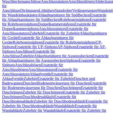
Waschbeckenanschlüsse
Anschlussstutzen
Anschlussbögen
Abdeckung
für
Anschlüsse
Dichtungen
Löthülsen
Standrohre
Verlängerungen
Wandeinb
für Wandeinbaukästen
Ablaufgarnituren für Spülbecken
Ersatzteile
für Ablaufgarnituren für Spülbecken
Rohrbogensiphons
Ersatzteile
für Rohrbogensiphons
Doppelkammersiphons
Ersatzteile für
Doppelkammersiphons
Anschlussstutzen
Ersatzteile für
Anschlussstutzen
Zubehör
Ersatzteile für Zubehör
Ablaufgarnituren
für Geräte
Ersatzteile für Ablaufgarnituren für
Geräte
Rohrbogensiphons
Ersatzteile für Rohrbogensiphons
UP-
Siphons
Ersatzteile für UP-Siphons
AP-Siphons
Ersatzteile für AP-
Siphons
Anschlüsse
Ersatzteile für
Anschlüsse
Zubehör
Ablaufgarnituren für Ausgussbecken
Ersatzteile
für Ablaufgarnituren für Ausgussbecken
Siphons
Ersatzteile für
Siphons
Anschlussbögen
Ersatzteile für
Anschlussbögen
Anschlussstutzen
Ersatzteile für
Anschlussstutzen
Ablaufventile
Ersatzteile für
Ablaufventile
Zubehör
Ersatzteile für Zubehör
Duschen und
Badewannen
Duschen
Bodenentwässerung für Duschen
Ersatzteile
für Bodenentwässerung für Duschen
Duschrinnen
Ersatzteile für
Duschrinnen
Zubehör für Duschrinnen
Ersatzteile für Zubehör für
Duschrinnen
Duschbodenabläufe
Ersatzteile für
Duschbodenabläufe
Zubehör für Duschbodenabläufe
Ersatzteile für
Zubehör für Duschbodenabläufe
Wandabläufe
Ersatzteile für
Wandabläufe
Zubehör für Wandabläufe
Ersatzteile für Zubehör für