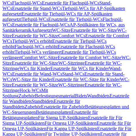
WCs
Flachspül-WCs
Ersatzteile für Flachspül-WCs
Stand-
WCs
Ersatzteile für Stand-WCs
Tiefspül-WCs für AP-Spülkasten
aufgesetzt
Ersatzteile für Tiefspül-WCs für AP-Spülkasten
aufgesetzt
Tiefspül-WCs
Ersatzteile für Tiefspül-WCs
Flachspül-
WCs
Ersatzteile für Flachspül-WCs
AP-Spülkästen für WCs, aus
Sanitärkeramik
Aufgesetzt
WC-Sitze
Ersatzteile für WC-Sitze
WC-
Sitze
Ersatzteile für WC-Sitze
Comfort WCs
Ersatzteile für Comfort
WCs
Tiefspül-WCs erhöht
Ersatzteile für Tiefspül-WCs
erhöht
Flachspül-WCs erhöht
Ersatzteile für Flachspül-WCs
erhöht
Tiefspül-WCs verlängert
Ersatzteile für Tiefspül-WCs
verlängert
Comfort WC-Sitze
Ersatzteile für Comfort WC-Sitze
WC-
Sitze
Ersatzteile für WC-Sitze
WC-Sitzringe
Ersatzteile für WC-
Sitzringe
WCs für Kinder
Ersatzteile für WCs für Kinder
Wand-
WCs
Ersatzteile für Wand-WCs
Stand-WCs
Ersatzteile für Stand-
WCs
WC-Sitze für Kinder
Ersatzteile für WC-Sitze für Kinder
WC-
Sitze
Ersatzteile für WC-Sitze
WC-Sitzringe
Ersatzteile für WC-
Sitzringe
Hock-WCs
Mit
Spülung
Zubehör
Befestigungsmaterial
Bidets
Wandbidets
Ersatzteile
für Wandbidets
Standbidets
Ersatzteile für
Standbidets
Zubehör
Ersatzteile für Zubehör
Betätigungsplatten und
WC-Steuerungen
Betätigungsplatten
Ersatzteile für
Betätigungsplatten
Für Sigma UP-Spülkästen
Ersatzteile für Für
Sigma UP-Spülkästen
Für Omega UP-Spülkästen
Ersatzteile für Für
Omega UP-Spülkästen
Für Kappa UP-Spülkästen
Ersatzteile für Für
Kappa UP-Spülkästen
Für Twinline UP-Spülkästen
Ersatzteile für