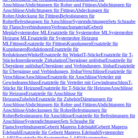
Anschlüsse
Abdichtungen für Rohre und Fittings
Abdichtungen für
Anschlüsse
Abdichtungen für Fittings
Abdeckungen für
Rohre
Abdeckung für Fittings
Befestigungen für
Rohre
Befestigungen für Anschlüsse
Systemdichtungen
Sets Schraube
für Flanschverbindungen
Verbrauchsmaterial
Geberit
Mepla
Systemrohre ML
Ersatzteile für Systemrohre ML
Systemrohre
Heizung ML
Ersatzteile für Systemrohre Heizung
ML
Fittings
Ersatzteile für Fittings
Kupplungen
Ersatzteile für
Kupplungen
Reduktionen
Ersatzteile für
Reduktionen
Winkel
Ersatzteile für Winkel
T-Stücke
Ersatzteile für T-
Stücke
Innenliegende Zirkulation
Übergänge unlösbar
Ersatzteile für
Übergänge unlösbar
Übergänge und Verbindungen, lösbar
Ersatzteile
für Übergänge und Verbindungen, lösbar
Verschlüsse
Ersatzteile für
Verschlüsse
Anschlüsse
Ersatzteile für Anschlüsse
Verteiler mit
Gewindeanschluss
Ersatzteile für Verteiler mit Gewindeanschluss
T-
Stücke für Heizung
Ersatzteile für T-Stücke für Heizung
Anschlüsse
für Heizung
Ersatzteile für Anschlüsse für
Heizung
Zubehör
Ersatzteile für Zubehör
Dämmungen für
Anschlüsse
Abdichtungen für Rohre und Fittings
Abdichtungen für
Anschlüsse
Abdeckungen für Rohre
Befestigungen für
Rohre
Befestigungen für Anschlüsse
Ersatzteile für Befestigungen für
Anschlüsse
Systemdichtungen
Sets Schraube für
Flanschverbindungen
Geberit Mapress Edelstahl
Geberit Mapress
Edelstahl
Ersatzteile für Geberit Mapress Edelstahl
Systemrohre
1.4401
Ersatzteile für Systemrohre 1.4401
Systemrohre