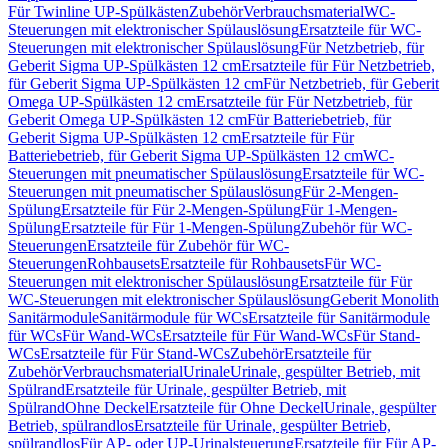
Für Twinline UP-Spülkästen
Zubehör
Verbrauchsmaterial
WC-
Steuerungen mit elektronischer Spülauslösung
Ersatzteile für WC-
Steuerungen mit elektronischer Spülauslösung
Für Netzbetrieb, für
Geberit Sigma UP-Spülkästen 12 cm
Ersatzteile für Für Netzbetrieb,
für Geberit Sigma UP-Spülkästen 12 cm
Für Netzbetrieb, für Geberit
Omega UP-Spülkästen 12 cm
Ersatzteile für Für Netzbetrieb, für
Geberit Omega UP-Spülkästen 12 cm
Für Batteriebetrieb, für
Geberit Sigma UP-Spülkästen 12 cm
Ersatzteile für Für
Batteriebetrieb, für Geberit Sigma UP-Spülkästen 12 cm
WC-
Steuerungen mit pneumatischer Spülauslösung
Ersatzteile für WC-
Steuerungen mit pneumatischer Spülauslösung
Für 2-Mengen-
Spülung
Ersatzteile für Für 2-Mengen-Spülung
Für 1-Mengen-
Spülung
Ersatzteile für Für 1-Mengen-Spülung
Zubehör für WC-
Steuerungen
Ersatzteile für Zubehör für WC-
Steuerungen
Rohbausets
Ersatzteile für Rohbausets
Für WC-
Steuerungen mit elektronischer Spülauslösung
Ersatzteile für Für
WC-Steuerungen mit elektronischer Spülauslösung
Geberit Monolith
Sanitärmodule
Sanitärmodule für WCs
Ersatzteile für Sanitärmodule
für WCs
Für Wand-WCs
Ersatzteile für Für Wand-WCs
Für Stand-
WCs
Ersatzteile für Für Stand-WCs
Zubehör
Ersatzteile für
Zubehör
Verbrauchsmaterial
Urinale
Urinale, gespülter Betrieb, mit
Spülrand
Ersatzteile für Urinale, gespülter Betrieb, mit
Spülrand
Ohne Deckel
Ersatzteile für Ohne Deckel
Urinale, gespülter
Betrieb, spülrandlos
Ersatzteile für Urinale, gespülter Betrieb,
spülrandlos
Für AP- oder UP-Urinalsteuerung
Ersatzteile für Für AP-