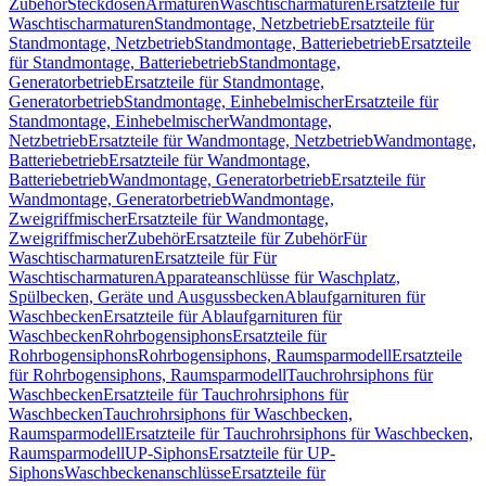
Zubehör
Steckdosen
Armaturen
Waschtischarmaturen
Ersatzteile für
Waschtischarmaturen
Standmontage, Netzbetrieb
Ersatzteile für
Standmontage, Netzbetrieb
Standmontage, Batteriebetrieb
Ersatzteile
für Standmontage, Batteriebetrieb
Standmontage,
Generatorbetrieb
Ersatzteile für Standmontage,
Generatorbetrieb
Standmontage, Einhebelmischer
Ersatzteile für
Standmontage, Einhebelmischer
Wandmontage,
Netzbetrieb
Ersatzteile für Wandmontage, Netzbetrieb
Wandmontage,
Batteriebetrieb
Ersatzteile für Wandmontage,
Batteriebetrieb
Wandmontage, Generatorbetrieb
Ersatzteile für
Wandmontage, Generatorbetrieb
Wandmontage,
Zweigriffmischer
Ersatzteile für Wandmontage,
Zweigriffmischer
Zubehör
Ersatzteile für Zubehör
Für
Waschtischarmaturen
Ersatzteile für Für
Waschtischarmaturen
Apparateanschlüsse für Waschplatz,
Spülbecken, Geräte und Ausgussbecken
Ablaufgarnituren für
Waschbecken
Ersatzteile für Ablaufgarnituren für
Waschbecken
Rohrbogensiphons
Ersatzteile für
Rohrbogensiphons
Rohrbogensiphons, Raumsparmodell
Ersatzteile
für Rohrbogensiphons, Raumsparmodell
Tauchrohrsiphons für
Waschbecken
Ersatzteile für Tauchrohrsiphons für
Waschbecken
Tauchrohrsiphons für Waschbecken,
Raumsparmodell
Ersatzteile für Tauchrohrsiphons für Waschbecken,
Raumsparmodell
UP-Siphons
Ersatzteile für UP-
Siphons
Waschbeckenanschlüsse
Ersatzteile für