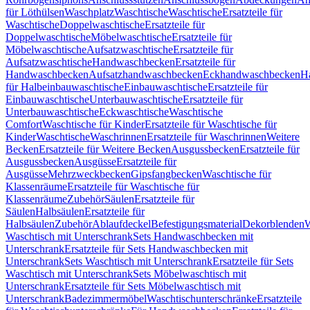
für Löthülsen
Waschplatz
Waschtische
Waschtische
Ersatzteile für
Waschtische
Doppelwaschtische
Ersatzteile für
Doppelwaschtische
Möbelwaschtische
Ersatzteile für
Möbelwaschtische
Aufsatzwaschtische
Ersatzteile für
Aufsatzwaschtische
Handwaschbecken
Ersatzteile für
Handwaschbecken
Aufsatzhandwaschbecken
Eckhandwaschbecken
H
für Halbeinbauwaschtische
Einbauwaschtische
Ersatzteile für
Einbauwaschtische
Unterbauwaschtische
Ersatzteile für
Unterbauwaschtische
Eckwaschtische
Waschtische
Comfort
Waschtische für Kinder
Ersatzteile für Waschtische für
Kinder
Waschtische
Waschrinnen
Ersatzteile für Waschrinnen
Weitere
Becken
Ersatzteile für Weitere Becken
Ausgussbecken
Ersatzteile für
Ausgussbecken
Ausgüsse
Ersatzteile für
Ausgüsse
Mehrzweckbecken
Gipsfangbecken
Waschtische für
Klassenräume
Ersatzteile für Waschtische für
Klassenräume
Zubehör
Säulen
Ersatzteile für
Säulen
Halbsäulen
Ersatzteile für
Halbsäulen
Zubehör
Ablaufdeckel
Befestigungsmaterial
Dekorblenden
W
Waschtisch mit Unterschrank
Sets Handwaschbecken mit
Unterschrank
Ersatzteile für Sets Handwaschbecken mit
Unterschrank
Sets Waschtisch mit Unterschrank
Ersatzteile für Sets
Waschtisch mit Unterschrank
Sets Möbelwaschtisch mit
Unterschrank
Ersatzteile für Sets Möbelwaschtisch mit
Unterschrank
Badezimmermöbel
Waschtischunterschränke
Ersatzteile