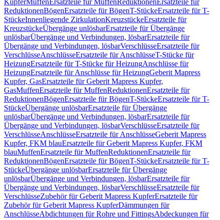
Kupfer
Muffen
Ersatzteile für Muffen
Reduktionen
Ersatzteile für
Reduktionen
Bögen
Ersatzteile für Bögen
T-Stücke
Ersatzteile für T-
Stücke
Innenliegende Zirkulation
Kreuzstücke
Ersatzteile für
Kreuzstücke
Übergänge unlösbar
Ersatzteile für Übergänge
unlösbar
Übergänge und Verbindungen, lösbar
Ersatzteile für
Übergänge und Verbindungen, lösbar
Verschlüsse
Ersatzteile für
Verschlüsse
Anschlüsse
Ersatzteile für Anschlüsse
T-Stücke für
Heizung
Ersatzteile für T-Stücke für Heizung
Anschlüsse für
Heizung
Ersatzteile für Anschlüsse für Heizung
Geberit Mapress
Kupfer, Gas
Ersatzteile für Geberit Mapress Kupfer,
Gas
Muffen
Ersatzteile für Muffen
Reduktionen
Ersatzteile für
Reduktionen
Bögen
Ersatzteile für Bögen
T-Stücke
Ersatzteile für T-
Stücke
Übergänge unlösbar
Ersatzteile für Übergänge
unlösbar
Übergänge und Verbindungen, lösbar
Ersatzteile für
Übergänge und Verbindungen, lösbar
Verschlüsse
Ersatzteile für
Verschlüsse
Anschlüsse
Ersatzteile für Anschlüsse
Geberit Mapress
Kupfer, FKM blau
Ersatzteile für Geberit Mapress Kupfer, FKM
blau
Muffen
Ersatzteile für Muffen
Reduktionen
Ersatzteile für
Reduktionen
Bögen
Ersatzteile für Bögen
T-Stücke
Ersatzteile für T-
Stücke
Übergänge unlösbar
Ersatzteile für Übergänge
unlösbar
Übergänge und Verbindungen, lösbar
Ersatzteile für
Übergänge und Verbindungen, lösbar
Verschlüsse
Ersatzteile für
Verschlüsse
Zubehör für Geberit Mapress Kupfer
Ersatzteile für
Zubehör für Geberit Mapress Kupfer
Dämmungen für
Anschlüsse
Abdichtungen für Rohre und Fittings
Abdeckungen für