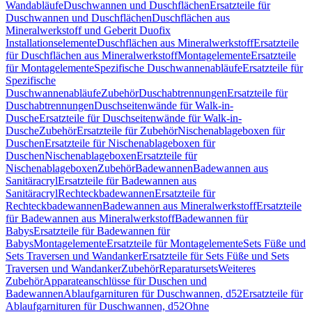
Wandabläufe
Duschwannen und Duschflächen
Ersatzteile für
Duschwannen und Duschflächen
Duschflächen aus
Mineralwerkstoff und Geberit Duofix
Installationselemente
Duschflächen aus Mineralwerkstoff
Ersatzteile
für Duschflächen aus Mineralwerkstoff
Montagelemente
Ersatzteile
für Montagelemente
Spezifische Duschwannenabläufe
Ersatzteile für
Spezifische
Duschwannenabläufe
Zubehör
Duschabtrennungen
Ersatzteile für
Duschabtrennungen
Duschseitenwände für Walk-in-
Dusche
Ersatzteile für Duschseitenwände für Walk-in-
Dusche
Zubehör
Ersatzteile für Zubehör
Nischenablageboxen für
Duschen
Ersatzteile für Nischenablageboxen für
Duschen
Nischenablageboxen
Ersatzteile für
Nischenablageboxen
Zubehör
Badewannen
Badewannen aus
Sanitäracryl
Ersatzteile für Badewannen aus
Sanitäracryl
Rechteckbadewannen
Ersatzteile für
Rechteckbadewannen
Badewannen aus Mineralwerkstoff
Ersatzteile
für Badewannen aus Mineralwerkstoff
Badewannen für
Babys
Ersatzteile für Badewannen für
Babys
Montagelemente
Ersatzteile für Montagelemente
Sets Füße und
Sets Traversen und Wandanker
Ersatzteile für Sets Füße und Sets
Traversen und Wandanker
Zubehör
Reparatursets
Weiteres
Zubehör
Apparateanschlüsse für Duschen und
Badewannen
Ablaufgarnituren für Duschwannen, d52
Ersatzteile für
Ablaufgarnituren für Duschwannen, d52
Ohne