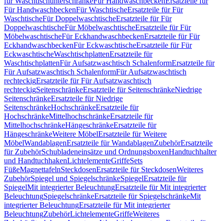
für Waschtischunterschränke
Für Handwaschbecken
Ersatzteile für
Für Handwaschbecken
Für Waschtische
Ersatzteile für Für
Waschtische
Für Doppelwaschtische
Ersatzteile für Für
Doppelwaschtische
Für Möbelwaschtische
Ersatzteile für Für
Möbelwaschtische
Für Eckhandwaschbecken
Ersatzteile für Für
Eckhandwaschbecken
Für Eckwaschtische
Ersatzteile für Für
Eckwaschtische
Waschtischplatten
Ersatzteile für
Waschtischplatten
Für Aufsatzwaschtisch Schalenform
Ersatzteile für
Für Aufsatzwaschtisch Schalenform
Für Aufsatzwaschtisch
rechteckig
Ersatzteile für Für Aufsatzwaschtisch
rechteckig
Seitenschränke
Ersatzteile für Seitenschränke
Niedrige
Seitenschränke
Ersatzteile für Niedrige
Seitenschränke
Hochschränke
Ersatzteile für
Hochschränke
Mittelhochschränke
Ersatzteile für
Mittelhochschränke
Hängeschränke
Ersatzteile für
Hängeschränke
Weitere Möbel
Ersatzteile für Weitere
Möbel
Wandablagen
Ersatzteile für Wandablagen
Zubehör
Ersatzteile
für Zubehör
Schubladeneinsätze und Ordnungsboxen
Handtuchhalter
und Handtuchhaken
Lichtelemente
Griffe
Sets
Füße
Magnettafeln
Steckdosen
Ersatzteile für Steckdosen
Weiteres
Zubehör
Spiegel und Spiegelschränke
Spiegel
Ersatzteile für
Spiegel
Mit integrierter Beleuchtung
Ersatzteile für Mit integrierter
Beleuchtung
Spiegelschränke
Ersatzteile für Spiegelschränke
Mit
integrierter Beleuchtung
Ersatzteile für Mit integrierter
Beleuchtung
Zubehör
Lichtelemente
Griffe
Weiteres