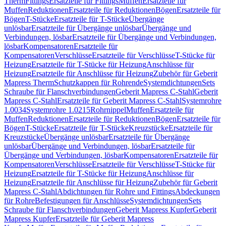
Therm
Fittings
Ersatzteile für Fittings
Muffen
Ersatzteile für
Muffen
Reduktionen
Ersatzteile für Reduktionen
Bögen
Ersatzteile für
Bögen
T-Stücke
Ersatzteile für T-Stücke
Übergänge
unlösbar
Ersatzteile für Übergänge unlösbar
Übergänge und
Verbindungen, lösbar
Ersatzteile für Übergänge und Verbindungen,
lösbar
Kompensatoren
Ersatzteile für
Kompensatoren
Verschlüsse
Ersatzteile für Verschlüsse
T-Stücke für
Heizung
Ersatzteile für T-Stücke für Heizung
Anschlüsse für
Heizung
Ersatzteile für Anschlüsse für Heizung
Zubehör für Geberit
Mapress Therm
Schutzkappen für Rohrende
Systemdichtungen
Sets
Schraube für Flanschverbindungen
Geberit Mapress C-Stahl
Geberit
Mapress C-Stahl
Ersatzteile für Geberit Mapress C-Stahl
Systemrohre
1.0034
Systemrohre 1.0215
Rohrnippel
Muffen
Ersatzteile für
Muffen
Reduktionen
Ersatzteile für Reduktionen
Bögen
Ersatzteile für
Bögen
T-Stücke
Ersatzteile für T-Stücke
Kreuzstücke
Ersatzteile für
Kreuzstücke
Übergänge unlösbar
Ersatzteile für Übergänge
unlösbar
Übergänge und Verbindungen, lösbar
Ersatzteile für
Übergänge und Verbindungen, lösbar
Kompensatoren
Ersatzteile für
Kompensatoren
Verschlüsse
Ersatzteile für Verschlüsse
T-Stücke für
Heizung
Ersatzteile für T-Stücke für Heizung
Anschlüsse für
Heizung
Ersatzteile für Anschlüsse für Heizung
Zubehör für Geberit
Mapress C-Stahl
Abdichtungen für Rohre und Fittings
Abdeckungen
für Rohre
Befestigungen für Anschlüsse
Systemdichtungen
Sets
Schraube für Flanschverbindungen
Geberit Mapress Kupfer
Geberit
Mapress Kupfer
Ersatzteile für Geberit Mapress