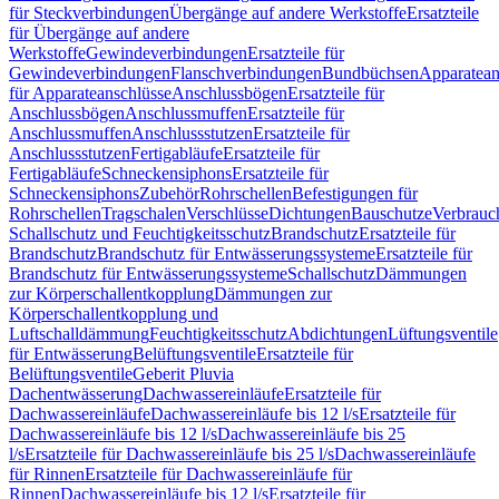
für Steckverbindungen
Übergänge auf andere Werkstoffe
Ersatzteile
für Übergänge auf andere
Werkstoffe
Gewindeverbindungen
Ersatzteile für
Gewindeverbindungen
Flanschverbindungen
Bundbüchsen
Apparatean
für Apparateanschlüsse
Anschlussbögen
Ersatzteile für
Anschlussbögen
Anschlussmuffen
Ersatzteile für
Anschlussmuffen
Anschlussstutzen
Ersatzteile für
Anschlussstutzen
Fertigabläufe
Ersatzteile für
Fertigabläufe
Schneckensiphons
Ersatzteile für
Schneckensiphons
Zubehör
Rohrschellen
Befestigungen für
Rohrschellen
Tragschalen
Verschlüsse
Dichtungen
Bauschutze
Verbrauc
Schallschutz und Feuchtigkeitsschutz
Brandschutz
Ersatzteile für
Brandschutz
Brandschutz für Entwässerungssysteme
Ersatzteile für
Brandschutz für Entwässerungssysteme
Schallschutz
Dämmungen
zur Körperschallentkopplung
Dämmungen zur
Körperschallentkopplung und
Luftschalldämmung
Feuchtigkeitsschutz
Abdichtungen
Lüftungsventile
für Entwässerung
Belüftungsventile
Ersatzteile für
Belüftungsventile
Geberit Pluvia
Dachentwässerung
Dachwassereinläufe
Ersatzteile für
Dachwassereinläufe
Dachwassereinläufe bis 12 l/s
Ersatzteile für
Dachwassereinläufe bis 12 l/s
Dachwassereinläufe bis 25
l/s
Ersatzteile für Dachwassereinläufe bis 25 l/s
Dachwassereinläufe
für Rinnen
Ersatzteile für Dachwassereinläufe für
Rinnen
Dachwassereinläufe bis 12 l/s
Ersatzteile für