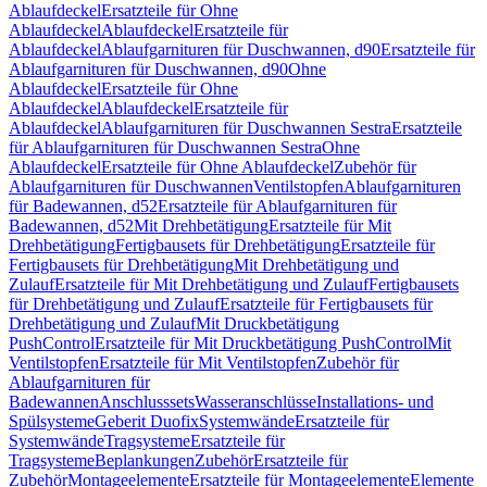
Ablaufdeckel
Ersatzteile für Ohne
Ablaufdeckel
Ablaufdeckel
Ersatzteile für
Ablaufdeckel
Ablaufgarnituren für Duschwannen, d90
Ersatzteile für
Ablaufgarnituren für Duschwannen, d90
Ohne
Ablaufdeckel
Ersatzteile für Ohne
Ablaufdeckel
Ablaufdeckel
Ersatzteile für
Ablaufdeckel
Ablaufgarnituren für Duschwannen Sestra
Ersatzteile
für Ablaufgarnituren für Duschwannen Sestra
Ohne
Ablaufdeckel
Ersatzteile für Ohne Ablaufdeckel
Zubehör für
Ablaufgarnituren für Duschwannen
Ventilstopfen
Ablaufgarnituren
für Badewannen, d52
Ersatzteile für Ablaufgarnituren für
Badewannen, d52
Mit Drehbetätigung
Ersatzteile für Mit
Drehbetätigung
Fertigbausets für Drehbetätigung
Ersatzteile für
Fertigbausets für Drehbetätigung
Mit Drehbetätigung und
Zulauf
Ersatzteile für Mit Drehbetätigung und Zulauf
Fertigbausets
für Drehbetätigung und Zulauf
Ersatzteile für Fertigbausets für
Drehbetätigung und Zulauf
Mit Druckbetätigung
PushControl
Ersatzteile für Mit Druckbetätigung PushControl
Mit
Ventilstopfen
Ersatzteile für Mit Ventilstopfen
Zubehör für
Ablaufgarnituren für
Badewannen
Anschlusssets
Wasseranschlüsse
Installations- und
Spülsysteme
Geberit Duofix
Systemwände
Ersatzteile für
Systemwände
Tragsysteme
Ersatzteile für
Tragsysteme
Beplankungen
Zubehör
Ersatzteile für
Zubehör
Montageelemente
Ersatzteile für Montageelemente
Elemente