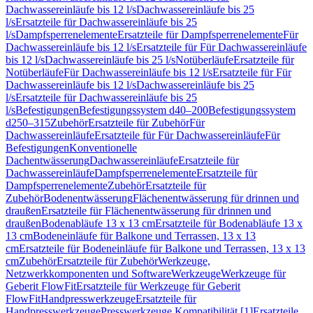
Dachwassereinläufe bis 12 l/s
Dachwassereinläufe bis 25
l/s
Ersatzteile für Dachwassereinläufe bis 25
l/s
Dampfsperrenelemente
Ersatzteile für Dampfsperrenelemente
Für
Dachwassereinläufe bis 12 l/s
Ersatzteile für Für Dachwassereinläufe
bis 12 l/s
Dachwassereinläufe bis 25 l/s
Notüberläufe
Ersatzteile für
Notüberläufe
Für Dachwassereinläufe bis 12 l/s
Ersatzteile für Für
Dachwassereinläufe bis 12 l/s
Dachwassereinläufe bis 25
l/s
Ersatzteile für Dachwassereinläufe bis 25
l/s
Befestigungen
Befestigungssystem d40–200
Befestigungssystem
d250–315
Zubehör
Ersatzteile für Zubehör
Für
Dachwassereinläufe
Ersatzteile für Für Dachwassereinläufe
Für
Befestigungen
Konventionelle
Dachentwässerung
Dachwassereinläufe
Ersatzteile für
Dachwassereinläufe
Dampfsperrenelemente
Ersatzteile für
Dampfsperrenelemente
Zubehör
Ersatzteile für
Zubehör
Bodenentwässerung
Flächenentwässerung für drinnen und
draußen
Ersatzteile für Flächenentwässerung für drinnen und
draußen
Bodenabläufe 13 x 13 cm
Ersatzteile für Bodenabläufe 13 x
13 cm
Bodeneinläufe für Balkone und Terrassen, 13 x 13
cm
Ersatzteile für Bodeneinläufe für Balkone und Terrassen, 13 x 13
cm
Zubehör
Ersatzteile für Zubehör
Werkzeuge,
Netzwerkkomponenten und Software
Werkzeuge
Werkzeuge für
Geberit FlowFit
Ersatzteile für Werkzeuge für Geberit
FlowFit
Handpresswerkzeuge
Ersatzteile für
Handpresswerkzeuge
Presswerkzeuge Kompatibilität [1]
Ersatzteile