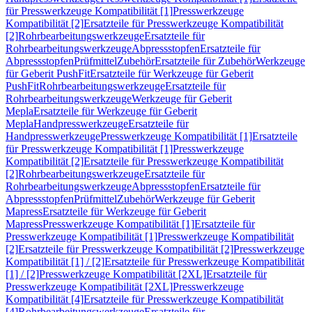
für Presswerkzeuge Kompatibilität [1]
Presswerkzeuge
Kompatibilität [2]
Ersatzteile für Presswerkzeuge Kompatibilität
[2]
Rohrbearbeitungswerkzeuge
Ersatzteile für
Rohrbearbeitungswerkzeuge
Abpressstopfen
Ersatzteile für
Abpressstopfen
Prüfmittel
Zubehör
Ersatzteile für Zubehör
Werkzeuge
für Geberit PushFit
Ersatzteile für Werkzeuge für Geberit
PushFit
Rohrbearbeitungswerkzeuge
Ersatzteile für
Rohrbearbeitungswerkzeuge
Werkzeuge für Geberit
Mepla
Ersatzteile für Werkzeuge für Geberit
Mepla
Handpresswerkzeuge
Ersatzteile für
Handpresswerkzeuge
Presswerkzeuge Kompatibilität [1]
Ersatzteile
für Presswerkzeuge Kompatibilität [1]
Presswerkzeuge
Kompatibilität [2]
Ersatzteile für Presswerkzeuge Kompatibilität
[2]
Rohrbearbeitungswerkzeuge
Ersatzteile für
Rohrbearbeitungswerkzeuge
Abpressstopfen
Ersatzteile für
Abpressstopfen
Prüfmittel
Zubehör
Werkzeuge für Geberit
Mapress
Ersatzteile für Werkzeuge für Geberit
Mapress
Presswerkzeuge Kompatibilität [1]
Ersatzteile für
Presswerkzeuge Kompatibilität [1]
Presswerkzeuge Kompatibilität
[2]
Ersatzteile für Presswerkzeuge Kompatibilität [2]
Presswerkzeuge
Kompatibilität [1] / [2]
Ersatzteile für Presswerkzeuge Kompatibilität
[1] / [2]
Presswerkzeuge Kompatibilität [2XL]
Ersatzteile für
Presswerkzeuge Kompatibilität [2XL]
Presswerkzeuge
Kompatibilität [4]
Ersatzteile für Presswerkzeuge Kompatibilität
[4]
Rohrbearbeitungswerkzeuge
Ersatzteile für