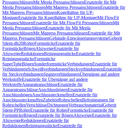
Pressanschlüssen
Mit Mepla Pressanschlüssen
Ersatzteile für Mit
Mepla Pressanschlüssen
Mit Mapress Pressanschlüssen
Ersatzteile für
Mit Mapress Pressanschlüssen
Kugelhähne für UP-
Montage
Ersatzteile für Kugelhähne für UP-Montage
Mit FlowFit
Pressanschlüssen
Ersatzteile für Mit FlowFit Pressanschlüssen
Mit
Mepla Pressanschlüssen
Ersatzteile für Mit Mepla
Pressanschlüssen
Mit Mapress Pressanschlüssen
Ersatzteile für Mit
Mapress Pressanschlüssen
Gebäude-Entwässerungssysteme
Geberit
Silent-db20
Rohre
Formstücke
Ersatzteile für
Formstücke
Bögen
Abzweige
Ersatzteile für
Abzweige
Reduktionen
Reinigungsstücke
Ersatzteile für
Reinigungsstücke
Formstücke
SuperTube
Bögen
Sonderformstücke
Verbindungen
Ersatzteile für
Verbindungen
Schweißverbindungen
Steckverbindungen
Ersatzteile
für Steckverbindungen
Spannverbindungen
Übergänge auf andere
Werkstoffe
Ersatzteile für Übergänge auf andere
Werkstoffe
Apparateanschlüsse
Ersatzteile für
Apparateanschlüsse
Anschlussbögen
Ersatzteile für
Anschlussbögen
Anschlusssteckmuffen
Ersatzteile für
Anschlusssteckmuffen
Zubehör
Rohrschellen
Befestigungen für
Rohrschellen
Verschlüsse
Dichtungen
Verbrauchsmaterial
Geberit
Silent-PP
Rohre
Ersatzteile für Rohre
Formstücke
Ersatzteile für
Formstücke
Bögen
Ersatzteile für Bögen
Abzweige
Ersatzteile für
Abzweige
Reduktionen
Ersatzteile für
Reduktionen
Reinigungsstücke
Ersatzteile für