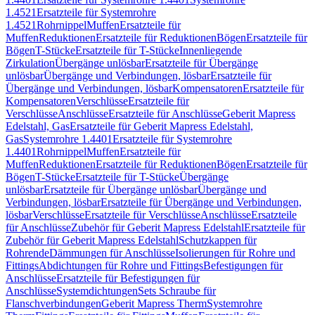
1.4521
Ersatzteile für Systemrohre
1.4521
Rohrnippel
Muffen
Ersatzteile für
Muffen
Reduktionen
Ersatzteile für Reduktionen
Bögen
Ersatzteile für
Bögen
T-Stücke
Ersatzteile für T-Stücke
Innenliegende
Zirkulation
Übergänge unlösbar
Ersatzteile für Übergänge
unlösbar
Übergänge und Verbindungen, lösbar
Ersatzteile für
Übergänge und Verbindungen, lösbar
Kompensatoren
Ersatzteile für
Kompensatoren
Verschlüsse
Ersatzteile für
Verschlüsse
Anschlüsse
Ersatzteile für Anschlüsse
Geberit Mapress
Edelstahl, Gas
Ersatzteile für Geberit Mapress Edelstahl,
Gas
Systemrohre 1.4401
Ersatzteile für Systemrohre
1.4401
Rohrnippel
Muffen
Ersatzteile für
Muffen
Reduktionen
Ersatzteile für Reduktionen
Bögen
Ersatzteile für
Bögen
T-Stücke
Ersatzteile für T-Stücke
Übergänge
unlösbar
Ersatzteile für Übergänge unlösbar
Übergänge und
Verbindungen, lösbar
Ersatzteile für Übergänge und Verbindungen,
lösbar
Verschlüsse
Ersatzteile für Verschlüsse
Anschlüsse
Ersatzteile
für Anschlüsse
Zubehör für Geberit Mapress Edelstahl
Ersatzteile für
Zubehör für Geberit Mapress Edelstahl
Schutzkappen für
Rohrende
Dämmungen für Anschlüsse
Isolierungen für Rohre und
Fittings
Abdichtungen für Rohre und Fittings
Befestigungen für
Anschlüsse
Ersatzteile für Befestigungen für
Anschlüsse
Systemdichtungen
Sets Schraube für
Flanschverbindungen
Geberit Mapress Therm
Systemrohre