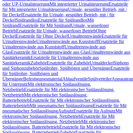
oder UP-Urinalsteuerung
Mit integrierter Urinalsteuerung
Ersatzteile
für Mit integrierter Urinalsteuerung
Urinale, gespülter Betrieb, mit /
für Deckel
Ersatzteile für Urinale, gespülter Betrieb, mit / für
Deckel
Spülrandlos
Ersatzteile für Spülrandlos
Mit
Spülrand
Ersatzteile für Mit Spülrand
Urinale, wasserloser
Betrieb
Ersatzteile für Urinale, wasserloser Betrieb
Ohne
Deckel
Ersatzteile für Ohne Deckel
Urinaltrennwände
Ersatzteile für
Urinaltrennwände
Urinaltrennwände aus Kunststoff
Ersatzteile für
Urinaltrennwände aus Kunststoff
Urinaltrennwände aus
Glas
Ersatzteile für Urinaltrennwände aus Glas
Urinaltrennwände aus
Sanitärkeramik
Ersatzteile für Urinaltrennwände aus
Sanitärkeramik
Zubehör
Ersatzteile für Zubehör
Urinaldeckel
Siphons
und Siphonzubehör
Spülrohre, Spülbögen und Übergänge
Ersatzteile
für Spülrohre, Spülbögen und
Übergänge
Befestigungsmaterial
Ablaufventile
Spülverteiler
Apparatean
für Unterputz
Mit elektronischer Spülauslösung,
Netzbetrieb
Ersatzteile für Mit elektronischer Spülauslösung,
Netzbetrieb
Mit elektronischer Spülauslösung,
Batteriebetrieb
Ersatzteile für Mit elektronischer Spülauslösung,
Batteriebetrieb
Mit pneumatischer Spülauslösung
Ersatzteile für Mit
pneumatischer Spülauslösung
Aufputz
Ersatzteile für Aufputz
Mit
elektronischer Spülauslösung, Netzbetrieb
Ersatzteile für Mit
elektronischer Spülauslösung, Netzbetrieb
Mit elektronischer
Spülauslösung, Batteriebetrieb
Ersatzteile für Mit elektronischer
Spülauslösung, Batteriebetrieb
Zubehör
Ersatzteile für