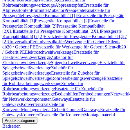
Rohrbearbeitungswerkzeuge
Abpressstopfen
Ersatzteile für
Abpressstopfen
Prüfmittel
Zubehör
Pressgeräte
Ersatzteile für
Pressgeräte
Pressgeräte Kompatibilität [1]
Ersatzteile für Pressgeräte
Kompatibilität [1]
Pressgeräte Kompatibilität [2]
Ersatzteile für
Pressgeräte Kompatibilität [2]
Pressgeräte Kompatibilität
[2XL]
Ersatzteile für Pressgeräte Kompatibilität [2XL]
Pressgeräte
Kompatibilität [4] / [2]
Ersatzteile für Pressgeräte Kompatibilität [4] /
[2]
Universalkoffer
Universalkoffer
Werkzeuge für Geberit Silent-
db20 / Geberit PE
Ersatzteile für Werkzeuge für Geberit Silent-db20
/ Geberit PE
Elektroschweißwerkzeuge
Ersatzteile für
Elektroschweißwerkzeuge
Zubehör für
Elektroschweißwerkzeuge
Spiegelschweißwerkzeuge
Ersatzteile für
Spiegelschweißwerkzeuge
Zubehör für
Spiegelschweißwerkzeuge
Ersatzteile für Zubehör für
Spiegelschweißwerkzeuge
Rohrbearbeitungswerkzeuge
Ersatzteile
für Rohrbearbeitungswerkzeuge
Zubehör für
Rohrbearbeitungswerkzeuge
Ersatzteile für Zubehör für
Rohrbearbeitungswerkzeuge
Bedienhilfen
Fernbedienungen
Netzwerk
für Netzwerkkomponenten
Gateways
Ersatzteile für
Gateways
Konverter
Ersatzteile für
Konverter
Montagematerial
Geberit Connect
Gateways
Ersatzteile für
Gateways
Konverter
Ersatzteile für Konverter
Montagematerial
Produktkategorien
Badserien