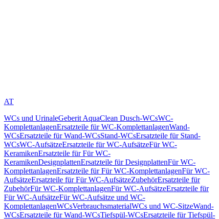
AT
WCs und Urinale
Geberit AquaClean Dusch-WCs
WC-
Komplettanlagen
Ersatzteile für WC-Komplettanlagen
Wand-
WCs
Ersatzteile für Wand-WCs
Stand-WCs
Ersatzteile für Stand-
WCs
WC-Aufsätze
Ersatzteile für WC-Aufsätze
Für WC-
Keramiken
Ersatzteile für Für WC-
Keramiken
Designplatten
Ersatzteile für Designplatten
Für WC-
Komplettanlagen
Ersatzteile für Für WC-Komplettanlagen
Für WC-
Aufsätze
Ersatzteile für Für WC-Aufsätze
Zubehör
Ersatzteile für
Zubehör
Für WC-Komplettanlagen
Für WC-Aufsätze
Ersatzteile für
Für WC-Aufsätze
Für WC-Aufsätze und WC-
Komplettanlagen
WCs
Verbrauchsmaterial
WCs und WC-Sitze
Wand-
WCs
Ersatzteile für Wand-WCs
Tiefspül-WCs
Ersatzteile für Tiefspül-