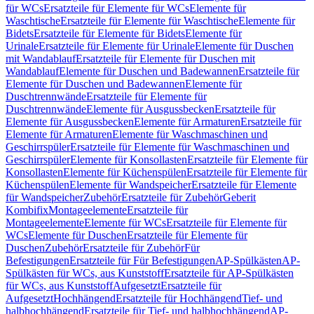
für WCs
Ersatzteile für Elemente für WCs
Elemente für
Waschtische
Ersatzteile für Elemente für Waschtische
Elemente für
Bidets
Ersatzteile für Elemente für Bidets
Elemente für
Urinale
Ersatzteile für Elemente für Urinale
Elemente für Duschen
mit Wandablauf
Ersatzteile für Elemente für Duschen mit
Wandablauf
Elemente für Duschen und Badewannen
Ersatzteile für
Elemente für Duschen und Badewannen
Elemente für
Duschtrennwände
Ersatzteile für Elemente für
Duschtrennwände
Elemente für Ausgussbecken
Ersatzteile für
Elemente für Ausgussbecken
Elemente für Armaturen
Ersatzteile für
Elemente für Armaturen
Elemente für Waschmaschinen und
Geschirrspüler
Ersatzteile für Elemente für Waschmaschinen und
Geschirrspüler
Elemente für Konsollasten
Ersatzteile für Elemente für
Konsollasten
Elemente für Küchenspülen
Ersatzteile für Elemente für
Küchenspülen
Elemente für Wandspeicher
Ersatzteile für Elemente
für Wandspeicher
Zubehör
Ersatzteile für Zubehör
Geberit
Kombifix
Montageelemente
Ersatzteile für
Montageelemente
Elemente für WCs
Ersatzteile für Elemente für
WCs
Elemente für Duschen
Ersatzteile für Elemente für
Duschen
Zubehör
Ersatzteile für Zubehör
Für
Befestigungen
Ersatzteile für Für Befestigungen
AP-Spülkästen
AP-
Spülkästen für WCs, aus Kunststoff
Ersatzteile für AP-Spülkästen
für WCs, aus Kunststoff
Aufgesetzt
Ersatzteile für
Aufgesetzt
Hochhängend
Ersatzteile für Hochhängend
Tief- und
halbhochhängend
Ersatzteile für Tief- und halbhochhängend
AP-