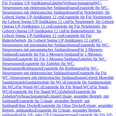
Für Twinline UP-Spülkästen
Zubehör
Verbrauchsmaterial
WC-
Steuerungen mit elektronischer Spülauslösung
Ersatzteile für WC-
Steuerungen mit elektronischer Spülauslösung
Für Netzbetrieb, für
Geberit Sigma UP-Spülkästen 12 cm
Ersatzteile für Für Netzbetrieb,
für Geberit Sigma UP-Spülkästen 12 cm
Für Netzbetrieb, für Geberit
Omega UP-Spülkästen 12 cm
Ersatzteile für Für Netzbetrieb, für
Geberit Omega UP-Spülkästen 12 cm
Für Batteriebetrieb, für
Geberit Sigma UP-Spülkästen 12 cm
Ersatzteile für Für
Batteriebetrieb, für Geberit Sigma UP-Spülkästen 12 cm
WC-
Steuerungen mit pneumatischer Spülauslösung
Ersatzteile für WC-
Steuerungen mit pneumatischer Spülauslösung
Für 2-Mengen-
Spülung
Ersatzteile für Für 2-Mengen-Spülung
Für 1-Mengen-
Spülung
Ersatzteile für Für 1-Mengen-Spülung
Zubehör für WC-
Steuerungen
Ersatzteile für Zubehör für WC-
Steuerungen
Rohbausets
Ersatzteile für Rohbausets
Für WC-
Steuerungen mit elektronischer Spülauslösung
Ersatzteile für Für
WC-Steuerungen mit elektronischer Spülauslösung
Geberit Monolith
Sanitärmodule
Sanitärmodule für WCs
Ersatzteile für Sanitärmodule
für WCs
Für Wand-WCs
Ersatzteile für Für Wand-WCs
Für Stand-
WCs
Ersatzteile für Für Stand-WCs
Zubehör
Ersatzteile für
Zubehör
Verbrauchsmaterial
Urinale
Urinale, gespülter Betrieb, mit
Spülrand
Ersatzteile für Urinale, gespülter Betrieb, mit
Spülrand
Ohne Deckel
Ersatzteile für Ohne Deckel
Urinale, gespülter
Betrieb, spülrandlos
Ersatzteile für Urinale, gespülter Betrieb,
spülrandlos
Für AP- oder UP-Urinalsteuerung
Ersatzteile für Für AP-