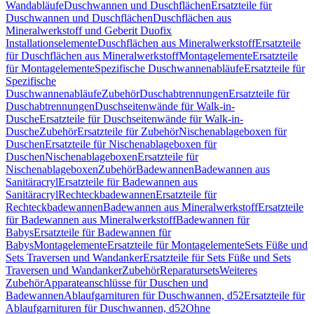
Wandabläufe
Duschwannen und Duschflächen
Ersatzteile für
Duschwannen und Duschflächen
Duschflächen aus
Mineralwerkstoff und Geberit Duofix
Installationselemente
Duschflächen aus Mineralwerkstoff
Ersatzteile
für Duschflächen aus Mineralwerkstoff
Montagelemente
Ersatzteile
für Montagelemente
Spezifische Duschwannenabläufe
Ersatzteile für
Spezifische
Duschwannenabläufe
Zubehör
Duschabtrennungen
Ersatzteile für
Duschabtrennungen
Duschseitenwände für Walk-in-
Dusche
Ersatzteile für Duschseitenwände für Walk-in-
Dusche
Zubehör
Ersatzteile für Zubehör
Nischenablageboxen für
Duschen
Ersatzteile für Nischenablageboxen für
Duschen
Nischenablageboxen
Ersatzteile für
Nischenablageboxen
Zubehör
Badewannen
Badewannen aus
Sanitäracryl
Ersatzteile für Badewannen aus
Sanitäracryl
Rechteckbadewannen
Ersatzteile für
Rechteckbadewannen
Badewannen aus Mineralwerkstoff
Ersatzteile
für Badewannen aus Mineralwerkstoff
Badewannen für
Babys
Ersatzteile für Badewannen für
Babys
Montagelemente
Ersatzteile für Montagelemente
Sets Füße und
Sets Traversen und Wandanker
Ersatzteile für Sets Füße und Sets
Traversen und Wandanker
Zubehör
Reparatursets
Weiteres
Zubehör
Apparateanschlüsse für Duschen und
Badewannen
Ablaufgarnituren für Duschwannen, d52
Ersatzteile für
Ablaufgarnituren für Duschwannen, d52
Ohne