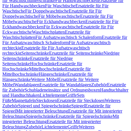
für Waschtischunterschränke
Für Handwaschbecken
Ersatzteile für
Für Handwaschbecken
Für Waschtische
Ersatzteile für Für
Waschtische
Für Doppelwaschtische
Ersatzteile für Für
Doppelwaschtische
Für Möbelwaschtische
Ersatzteile für Für
Möbelwaschtische
Für Eckhandwaschbecken
Ersatzteile für Für
Eckhandwaschbecken
Für Eckwaschtische
Ersatzteile für Für
Eckwaschtische
Waschtischplatten
Ersatzteile für
Waschtischplatten
Für Aufsatzwaschtisch Schalenform
Ersatzteile für
Für Aufsatzwaschtisch Schalenform
Für Aufsatzwaschtisch
rechteckig
Ersatzteile für Für Aufsatzwaschtisch
rechteckig
Seitenschränke
Ersatzteile für Seitenschränke
Niedrige
Seitenschränke
Ersatzteile für Niedrige
Seitenschränke
Hochschränke
Ersatzteile für
Hochschränke
Mittelhochschränke
Ersatzteile für
Mittelhochschränke
Hängeschränke
Ersatzteile für
Hängeschränke
Weitere Möbel
Ersatzteile für Weitere
Möbel
Wandablagen
Ersatzteile für Wandablagen
Zubehör
Ersatzteile
für Zubehör
Schubladeneinsätze und Ordnungsboxen
Handtuchhalter
und Handtuchhaken
Lichtelemente
Griffe
Sets
Füße
Magnettafeln
Steckdosen
Ersatzteile für Steckdosen
Weiteres
Zubehör
Spiegel und Spiegelschränke
Spiegel
Ersatzteile für
Spiegel
Mit integrierter Beleuchtung
Ersatzteile für Mit integrierter
Beleuchtung
Spiegelschränke
Ersatzteile für Spiegelschränke
Mit
integrierter Beleuchtung
Ersatzteile für Mit integrierter
Beleuchtung
Zubehör
Lichtelemente
Griffe
Weiteres