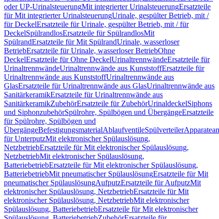
oder UP-Urinalsteuerung
Mit integrierter Urinalsteuerung
Ersatzteile
für Mit integrierter Urinalsteuerung
Urinale, gespülter Betrieb, mit /
für Deckel
Ersatzteile für Urinale, gespülter Betrieb, mit / für
Deckel
Spülrandlos
Ersatzteile für Spülrandlos
Mit
Spülrand
Ersatzteile für Mit Spülrand
Urinale, wasserloser
Betrieb
Ersatzteile für Urinale, wasserloser Betrieb
Ohne
Deckel
Ersatzteile für Ohne Deckel
Urinaltrennwände
Ersatzteile für
Urinaltrennwände
Urinaltrennwände aus Kunststoff
Ersatzteile für
Urinaltrennwände aus Kunststoff
Urinaltrennwände aus
Glas
Ersatzteile für Urinaltrennwände aus Glas
Urinaltrennwände aus
Sanitärkeramik
Ersatzteile für Urinaltrennwände aus
Sanitärkeramik
Zubehör
Ersatzteile für Zubehör
Urinaldeckel
Siphons
und Siphonzubehör
Spülrohre, Spülbögen und Übergänge
Ersatzteile
für Spülrohre, Spülbögen und
Übergänge
Befestigungsmaterial
Ablaufventile
Spülverteiler
Apparatean
für Unterputz
Mit elektronischer Spülauslösung,
Netzbetrieb
Ersatzteile für Mit elektronischer Spülauslösung,
Netzbetrieb
Mit elektronischer Spülauslösung,
Batteriebetrieb
Ersatzteile für Mit elektronischer Spülauslösung,
Batteriebetrieb
Mit pneumatischer Spülauslösung
Ersatzteile für Mit
pneumatischer Spülauslösung
Aufputz
Ersatzteile für Aufputz
Mit
elektronischer Spülauslösung, Netzbetrieb
Ersatzteile für Mit
elektronischer Spülauslösung, Netzbetrieb
Mit elektronischer
Spülauslösung, Batteriebetrieb
Ersatzteile für Mit elektronischer
Spülauslösung, Batteriebetrieb
Zubehör
Ersatzteile für