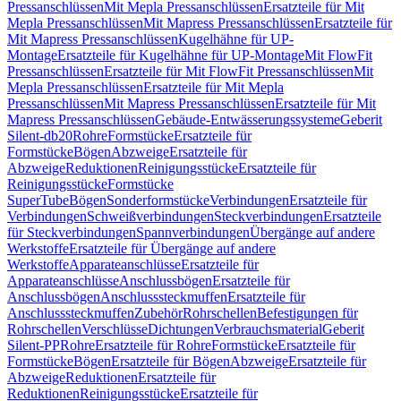
Pressanschlüssen
Mit Mepla Pressanschlüssen
Ersatzteile für Mit
Mepla Pressanschlüssen
Mit Mapress Pressanschlüssen
Ersatzteile für
Mit Mapress Pressanschlüssen
Kugelhähne für UP-
Montage
Ersatzteile für Kugelhähne für UP-Montage
Mit FlowFit
Pressanschlüssen
Ersatzteile für Mit FlowFit Pressanschlüssen
Mit
Mepla Pressanschlüssen
Ersatzteile für Mit Mepla
Pressanschlüssen
Mit Mapress Pressanschlüssen
Ersatzteile für Mit
Mapress Pressanschlüssen
Gebäude-Entwässerungssysteme
Geberit
Silent-db20
Rohre
Formstücke
Ersatzteile für
Formstücke
Bögen
Abzweige
Ersatzteile für
Abzweige
Reduktionen
Reinigungsstücke
Ersatzteile für
Reinigungsstücke
Formstücke
SuperTube
Bögen
Sonderformstücke
Verbindungen
Ersatzteile für
Verbindungen
Schweißverbindungen
Steckverbindungen
Ersatzteile
für Steckverbindungen
Spannverbindungen
Übergänge auf andere
Werkstoffe
Ersatzteile für Übergänge auf andere
Werkstoffe
Apparateanschlüsse
Ersatzteile für
Apparateanschlüsse
Anschlussbögen
Ersatzteile für
Anschlussbögen
Anschlusssteckmuffen
Ersatzteile für
Anschlusssteckmuffen
Zubehör
Rohrschellen
Befestigungen für
Rohrschellen
Verschlüsse
Dichtungen
Verbrauchsmaterial
Geberit
Silent-PP
Rohre
Ersatzteile für Rohre
Formstücke
Ersatzteile für
Formstücke
Bögen
Ersatzteile für Bögen
Abzweige
Ersatzteile für
Abzweige
Reduktionen
Ersatzteile für
Reduktionen
Reinigungsstücke
Ersatzteile für