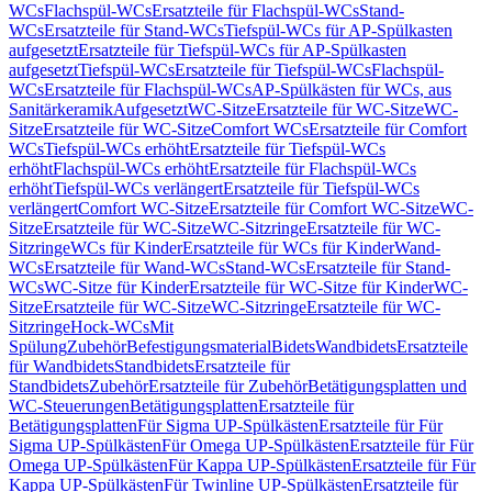
WCs
Flachspül-WCs
Ersatzteile für Flachspül-WCs
Stand-
WCs
Ersatzteile für Stand-WCs
Tiefspül-WCs für AP-Spülkasten
aufgesetzt
Ersatzteile für Tiefspül-WCs für AP-Spülkasten
aufgesetzt
Tiefspül-WCs
Ersatzteile für Tiefspül-WCs
Flachspül-
WCs
Ersatzteile für Flachspül-WCs
AP-Spülkästen für WCs, aus
Sanitärkeramik
Aufgesetzt
WC-Sitze
Ersatzteile für WC-Sitze
WC-
Sitze
Ersatzteile für WC-Sitze
Comfort WCs
Ersatzteile für Comfort
WCs
Tiefspül-WCs erhöht
Ersatzteile für Tiefspül-WCs
erhöht
Flachspül-WCs erhöht
Ersatzteile für Flachspül-WCs
erhöht
Tiefspül-WCs verlängert
Ersatzteile für Tiefspül-WCs
verlängert
Comfort WC-Sitze
Ersatzteile für Comfort WC-Sitze
WC-
Sitze
Ersatzteile für WC-Sitze
WC-Sitzringe
Ersatzteile für WC-
Sitzringe
WCs für Kinder
Ersatzteile für WCs für Kinder
Wand-
WCs
Ersatzteile für Wand-WCs
Stand-WCs
Ersatzteile für Stand-
WCs
WC-Sitze für Kinder
Ersatzteile für WC-Sitze für Kinder
WC-
Sitze
Ersatzteile für WC-Sitze
WC-Sitzringe
Ersatzteile für WC-
Sitzringe
Hock-WCs
Mit
Spülung
Zubehör
Befestigungsmaterial
Bidets
Wandbidets
Ersatzteile
für Wandbidets
Standbidets
Ersatzteile für
Standbidets
Zubehör
Ersatzteile für Zubehör
Betätigungsplatten und
WC-Steuerungen
Betätigungsplatten
Ersatzteile für
Betätigungsplatten
Für Sigma UP-Spülkästen
Ersatzteile für Für
Sigma UP-Spülkästen
Für Omega UP-Spülkästen
Ersatzteile für Für
Omega UP-Spülkästen
Für Kappa UP-Spülkästen
Ersatzteile für Für
Kappa UP-Spülkästen
Für Twinline UP-Spülkästen
Ersatzteile für