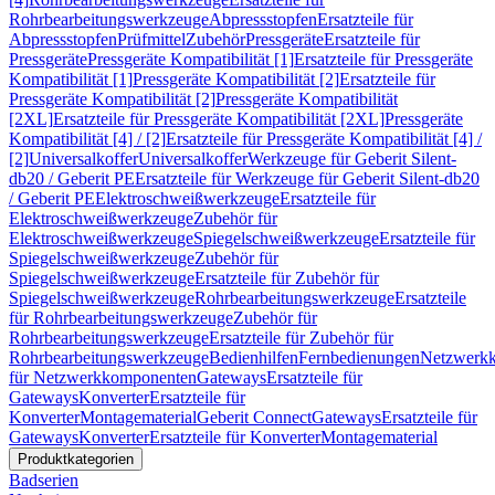
Rohrbearbeitungswerkzeuge
Abpressstopfen
Ersatzteile für
Abpressstopfen
Prüfmittel
Zubehör
Pressgeräte
Ersatzteile für
Pressgeräte
Pressgeräte Kompatibilität [1]
Ersatzteile für Pressgeräte
Kompatibilität [1]
Pressgeräte Kompatibilität [2]
Ersatzteile für
Pressgeräte Kompatibilität [2]
Pressgeräte Kompatibilität
[2XL]
Ersatzteile für Pressgeräte Kompatibilität [2XL]
Pressgeräte
Kompatibilität [4] / [2]
Ersatzteile für Pressgeräte Kompatibilität [4] /
[2]
Universalkoffer
Universalkoffer
Werkzeuge für Geberit Silent-
db20 / Geberit PE
Ersatzteile für Werkzeuge für Geberit Silent-db20
/ Geberit PE
Elektroschweißwerkzeuge
Ersatzteile für
Elektroschweißwerkzeuge
Zubehör für
Elektroschweißwerkzeuge
Spiegelschweißwerkzeuge
Ersatzteile für
Spiegelschweißwerkzeuge
Zubehör für
Spiegelschweißwerkzeuge
Ersatzteile für Zubehör für
Spiegelschweißwerkzeuge
Rohrbearbeitungswerkzeuge
Ersatzteile
für Rohrbearbeitungswerkzeuge
Zubehör für
Rohrbearbeitungswerkzeuge
Ersatzteile für Zubehör für
Rohrbearbeitungswerkzeuge
Bedienhilfen
Fernbedienungen
Netzwerk
für Netzwerkkomponenten
Gateways
Ersatzteile für
Gateways
Konverter
Ersatzteile für
Konverter
Montagematerial
Geberit Connect
Gateways
Ersatzteile für
Gateways
Konverter
Ersatzteile für Konverter
Montagematerial
Produktkategorien
Badserien