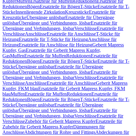
Kupfer
Muffen
Ersatzteile für Muffen
Reduktionen
Ersatzteile für
Reduktionen
Bögen
Ersatzteile für Bögen
T-Stücke
Ersatzteile für T-
Stücke
Innenliegende Zirkulation
Kreuzstücke
Ersatzteile für
Kreuzstücke
Übergänge unlösbar
Ersatzteile für Übergänge
unlösbar
Übergänge und Verbindungen, lösbar
Ersatzteile für
Übergänge und Verbindungen, lösbar
Verschlüsse
Ersatzteile für
Verschlüsse
Anschlüsse
Ersatzteile für Anschlüsse
T-Stücke für
Heizung
Ersatzteile für T-Stücke für Heizung
Anschlüsse für
Heizung
Ersatzteile für Anschlüsse für Heizung
Geberit Mapress
Kupfer, Gas
Ersatzteile für Geberit Mapress Kupfer,
Gas
Muffen
Ersatzteile für Muffen
Reduktionen
Ersatzteile für
Reduktionen
Bögen
Ersatzteile für Bögen
T-Stücke
Ersatzteile für T-
Stücke
Übergänge unlösbar
Ersatzteile für Übergänge
unlösbar
Übergänge und Verbindungen, lösbar
Ersatzteile für
Übergänge und Verbindungen, lösbar
Verschlüsse
Ersatzteile für
Verschlüsse
Anschlüsse
Ersatzteile für Anschlüsse
Geberit Mapress
Kupfer, FKM blau
Ersatzteile für Geberit Mapress Kupfer, FKM
blau
Muffen
Ersatzteile für Muffen
Reduktionen
Ersatzteile für
Reduktionen
Bögen
Ersatzteile für Bögen
T-Stücke
Ersatzteile für T-
Stücke
Übergänge unlösbar
Ersatzteile für Übergänge
unlösbar
Übergänge und Verbindungen, lösbar
Ersatzteile für
Übergänge und Verbindungen, lösbar
Verschlüsse
Ersatzteile für
Verschlüsse
Zubehör für Geberit Mapress Kupfer
Ersatzteile für
Zubehör für Geberit Mapress Kupfer
Dämmungen für
Anschlüsse
Abdichtungen für Rohre und Fittings
Abdeckungen für