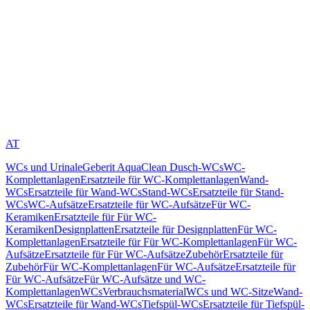
AT
WCs und Urinale
Geberit AquaClean Dusch-WCs
WC-
Komplettanlagen
Ersatzteile für WC-Komplettanlagen
Wand-
WCs
Ersatzteile für Wand-WCs
Stand-WCs
Ersatzteile für Stand-
WCs
WC-Aufsätze
Ersatzteile für WC-Aufsätze
Für WC-
Keramiken
Ersatzteile für Für WC-
Keramiken
Designplatten
Ersatzteile für Designplatten
Für WC-
Komplettanlagen
Ersatzteile für Für WC-Komplettanlagen
Für WC-
Aufsätze
Ersatzteile für Für WC-Aufsätze
Zubehör
Ersatzteile für
Zubehör
Für WC-Komplettanlagen
Für WC-Aufsätze
Ersatzteile für
Für WC-Aufsätze
Für WC-Aufsätze und WC-
Komplettanlagen
WCs
Verbrauchsmaterial
WCs und WC-Sitze
Wand-
WCs
Ersatzteile für Wand-WCs
Tiefspül-WCs
Ersatzteile für Tiefspül-