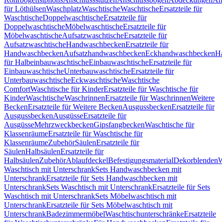
für Löthülsen
Waschplatz
Waschtische
Waschtische
Ersatzteile für
Waschtische
Doppelwaschtische
Ersatzteile für
Doppelwaschtische
Möbelwaschtische
Ersatzteile für
Möbelwaschtische
Aufsatzwaschtische
Ersatzteile für
Aufsatzwaschtische
Handwaschbecken
Ersatzteile für
Handwaschbecken
Aufsatzhandwaschbecken
Eckhandwaschbecken
H
für Halbeinbauwaschtische
Einbauwaschtische
Ersatzteile für
Einbauwaschtische
Unterbauwaschtische
Ersatzteile für
Unterbauwaschtische
Eckwaschtische
Waschtische
Comfort
Waschtische für Kinder
Ersatzteile für Waschtische für
Kinder
Waschtische
Waschrinnen
Ersatzteile für Waschrinnen
Weitere
Becken
Ersatzteile für Weitere Becken
Ausgussbecken
Ersatzteile für
Ausgussbecken
Ausgüsse
Ersatzteile für
Ausgüsse
Mehrzweckbecken
Gipsfangbecken
Waschtische für
Klassenräume
Ersatzteile für Waschtische für
Klassenräume
Zubehör
Säulen
Ersatzteile für
Säulen
Halbsäulen
Ersatzteile für
Halbsäulen
Zubehör
Ablaufdeckel
Befestigungsmaterial
Dekorblenden
W
Waschtisch mit Unterschrank
Sets Handwaschbecken mit
Unterschrank
Ersatzteile für Sets Handwaschbecken mit
Unterschrank
Sets Waschtisch mit Unterschrank
Ersatzteile für Sets
Waschtisch mit Unterschrank
Sets Möbelwaschtisch mit
Unterschrank
Ersatzteile für Sets Möbelwaschtisch mit
Unterschrank
Badezimmermöbel
Waschtischunterschränke
Ersatzteile