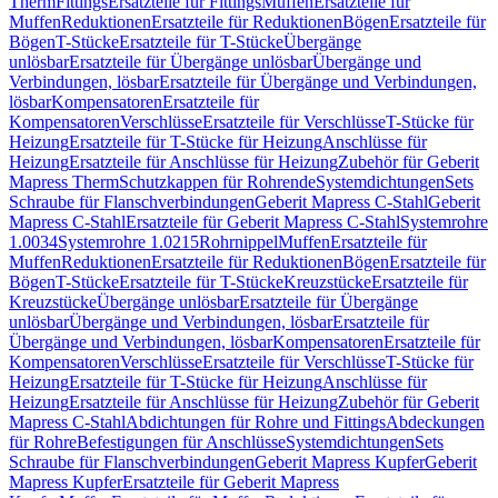
Therm
Fittings
Ersatzteile für Fittings
Muffen
Ersatzteile für
Muffen
Reduktionen
Ersatzteile für Reduktionen
Bögen
Ersatzteile für
Bögen
T-Stücke
Ersatzteile für T-Stücke
Übergänge
unlösbar
Ersatzteile für Übergänge unlösbar
Übergänge und
Verbindungen, lösbar
Ersatzteile für Übergänge und Verbindungen,
lösbar
Kompensatoren
Ersatzteile für
Kompensatoren
Verschlüsse
Ersatzteile für Verschlüsse
T-Stücke für
Heizung
Ersatzteile für T-Stücke für Heizung
Anschlüsse für
Heizung
Ersatzteile für Anschlüsse für Heizung
Zubehör für Geberit
Mapress Therm
Schutzkappen für Rohrende
Systemdichtungen
Sets
Schraube für Flanschverbindungen
Geberit Mapress C-Stahl
Geberit
Mapress C-Stahl
Ersatzteile für Geberit Mapress C-Stahl
Systemrohre
1.0034
Systemrohre 1.0215
Rohrnippel
Muffen
Ersatzteile für
Muffen
Reduktionen
Ersatzteile für Reduktionen
Bögen
Ersatzteile für
Bögen
T-Stücke
Ersatzteile für T-Stücke
Kreuzstücke
Ersatzteile für
Kreuzstücke
Übergänge unlösbar
Ersatzteile für Übergänge
unlösbar
Übergänge und Verbindungen, lösbar
Ersatzteile für
Übergänge und Verbindungen, lösbar
Kompensatoren
Ersatzteile für
Kompensatoren
Verschlüsse
Ersatzteile für Verschlüsse
T-Stücke für
Heizung
Ersatzteile für T-Stücke für Heizung
Anschlüsse für
Heizung
Ersatzteile für Anschlüsse für Heizung
Zubehör für Geberit
Mapress C-Stahl
Abdichtungen für Rohre und Fittings
Abdeckungen
für Rohre
Befestigungen für Anschlüsse
Systemdichtungen
Sets
Schraube für Flanschverbindungen
Geberit Mapress Kupfer
Geberit
Mapress Kupfer
Ersatzteile für Geberit Mapress