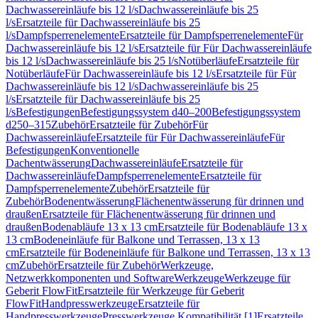
Dachwassereinläufe bis 12 l/s
Dachwassereinläufe bis 25
l/s
Ersatzteile für Dachwassereinläufe bis 25
l/s
Dampfsperrenelemente
Ersatzteile für Dampfsperrenelemente
Für
Dachwassereinläufe bis 12 l/s
Ersatzteile für Für Dachwassereinläufe
bis 12 l/s
Dachwassereinläufe bis 25 l/s
Notüberläufe
Ersatzteile für
Notüberläufe
Für Dachwassereinläufe bis 12 l/s
Ersatzteile für Für
Dachwassereinläufe bis 12 l/s
Dachwassereinläufe bis 25
l/s
Ersatzteile für Dachwassereinläufe bis 25
l/s
Befestigungen
Befestigungssystem d40–200
Befestigungssystem
d250–315
Zubehör
Ersatzteile für Zubehör
Für
Dachwassereinläufe
Ersatzteile für Für Dachwassereinläufe
Für
Befestigungen
Konventionelle
Dachentwässerung
Dachwassereinläufe
Ersatzteile für
Dachwassereinläufe
Dampfsperrenelemente
Ersatzteile für
Dampfsperrenelemente
Zubehör
Ersatzteile für
Zubehör
Bodenentwässerung
Flächenentwässerung für drinnen und
draußen
Ersatzteile für Flächenentwässerung für drinnen und
draußen
Bodenabläufe 13 x 13 cm
Ersatzteile für Bodenabläufe 13 x
13 cm
Bodeneinläufe für Balkone und Terrassen, 13 x 13
cm
Ersatzteile für Bodeneinläufe für Balkone und Terrassen, 13 x 13
cm
Zubehör
Ersatzteile für Zubehör
Werkzeuge,
Netzwerkkomponenten und Software
Werkzeuge
Werkzeuge für
Geberit FlowFit
Ersatzteile für Werkzeuge für Geberit
FlowFit
Handpresswerkzeuge
Ersatzteile für
Handpresswerkzeuge
Presswerkzeuge Kompatibilität [1]
Ersatzteile