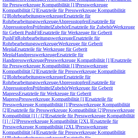
für Presswerkzeuge Kompatibilität [1]
Presswerkzeuge
Kompatibilität [2]
Ersatzteile für Presswerkzeuge Kompatibilität
[2]
Rohrbearbeitungswerkzeuge
Ersatzteile für
Rohrbearbeitungswerkzeuge
Abpressstopfen
Ersatzteile für
Abpressstopfen
Prüfmittel
Zubehör
Ersatzteile für Zubehör
Werkzeuge
für Geberit PushFit
Ersatzteile für Werkzeuge für Geberit
PushFit
Rohrbearbeitungswerkzeuge
Ersatzteile für
Rohrbearbeitungswerkzeuge
Werkzeuge für Geberit
Mepla
Ersatzteile für Werkzeuge für Geberit
Mepla
Handpresswerkzeuge
Ersatzteile für
Handpresswerkzeuge
Presswerkzeuge Kompatibilität [1]
Ersatzteile
für Presswerkzeuge Kompatibilität [1]
Presswerkzeuge
Kompatibilität [2]
Ersatzteile für Presswerkzeuge Kompatibilität
[2]
Rohrbearbeitungswerkzeuge
Ersatzteile für
Rohrbearbeitungswerkzeuge
Abpressstopfen
Ersatzteile für
Abpressstopfen
Prüfmittel
Zubehör
Werkzeuge für Geberit
Mapress
Ersatzteile für Werkzeuge für Geberit
Mapress
Presswerkzeuge Kompatibilität [1]
Ersatzteile für
Presswerkzeuge Kompatibilität [1]
Presswerkzeuge Kompatibilität
[2]
Ersatzteile für Presswerkzeuge Kompatibilität [2]
Presswerkzeuge
Kompatibilität [1] / [2]
Ersatzteile für Presswerkzeuge Kompatibilität
[1] / [2]
Presswerkzeuge Kompatibilität [2XL]
Ersatzteile für
Presswerkzeuge Kompatibilität [2XL]
Presswerkzeuge
Kompatibilität [4]
Ersatzteile für Presswerkzeuge Kompatibilität
[4]
Rohrbearbeitungswerkzeuge
Ersatzteile für