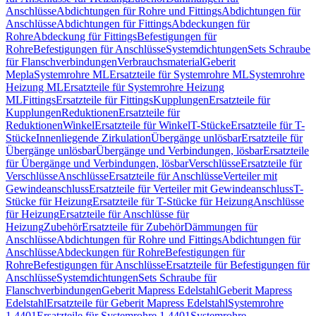
Anschlüsse
Abdichtungen für Rohre und Fittings
Abdichtungen für
Anschlüsse
Abdichtungen für Fittings
Abdeckungen für
Rohre
Abdeckung für Fittings
Befestigungen für
Rohre
Befestigungen für Anschlüsse
Systemdichtungen
Sets Schraube
für Flanschverbindungen
Verbrauchsmaterial
Geberit
Mepla
Systemrohre ML
Ersatzteile für Systemrohre ML
Systemrohre
Heizung ML
Ersatzteile für Systemrohre Heizung
ML
Fittings
Ersatzteile für Fittings
Kupplungen
Ersatzteile für
Kupplungen
Reduktionen
Ersatzteile für
Reduktionen
Winkel
Ersatzteile für Winkel
T-Stücke
Ersatzteile für T-
Stücke
Innenliegende Zirkulation
Übergänge unlösbar
Ersatzteile für
Übergänge unlösbar
Übergänge und Verbindungen, lösbar
Ersatzteile
für Übergänge und Verbindungen, lösbar
Verschlüsse
Ersatzteile für
Verschlüsse
Anschlüsse
Ersatzteile für Anschlüsse
Verteiler mit
Gewindeanschluss
Ersatzteile für Verteiler mit Gewindeanschluss
T-
Stücke für Heizung
Ersatzteile für T-Stücke für Heizung
Anschlüsse
für Heizung
Ersatzteile für Anschlüsse für
Heizung
Zubehör
Ersatzteile für Zubehör
Dämmungen für
Anschlüsse
Abdichtungen für Rohre und Fittings
Abdichtungen für
Anschlüsse
Abdeckungen für Rohre
Befestigungen für
Rohre
Befestigungen für Anschlüsse
Ersatzteile für Befestigungen für
Anschlüsse
Systemdichtungen
Sets Schraube für
Flanschverbindungen
Geberit Mapress Edelstahl
Geberit Mapress
Edelstahl
Ersatzteile für Geberit Mapress Edelstahl
Systemrohre
1.4401
Ersatzteile für Systemrohre 1.4401
Systemrohre