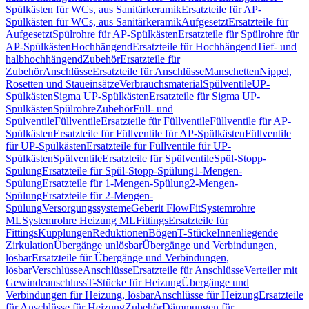
Spülkästen für WCs, aus Sanitärkeramik
Ersatzteile für AP-
Spülkästen für WCs, aus Sanitärkeramik
Aufgesetzt
Ersatzteile für
Aufgesetzt
Spülrohre für AP-Spülkästen
Ersatzteile für Spülrohre für
AP-Spülkästen
Hochhängend
Ersatzteile für Hochhängend
Tief- und
halbhochhängend
Zubehör
Ersatzteile für
Zubehör
Anschlüsse
Ersatzteile für Anschlüsse
Manschetten
Nippel,
Rosetten und Staueinsätze
Verbrauchsmaterial
Spülventile
UP-
Spülkästen
Sigma UP-Spülkästen
Ersatzteile für Sigma UP-
Spülkästen
Spülrohre
Zubehör
Füll- und
Spülventile
Füllventile
Ersatzteile für Füllventile
Füllventile für AP-
Spülkästen
Ersatzteile für Füllventile für AP-Spülkästen
Füllventile
für UP-Spülkästen
Ersatzteile für Füllventile für UP-
Spülkästen
Spülventile
Ersatzteile für Spülventile
Spül-Stopp-
Spülung
Ersatzteile für Spül-Stopp-Spülung
1-Mengen-
Spülung
Ersatzteile für 1-Mengen-Spülung
2-Mengen-
Spülung
Ersatzteile für 2-Mengen-
Spülung
Versorgungssysteme
Geberit FlowFit
Systemrohre
ML
Systemrohre Heizung ML
Fittings
Ersatzteile für
Fittings
Kupplungen
Reduktionen
Bögen
T-Stücke
Innenliegende
Zirkulation
Übergänge unlösbar
Übergänge und Verbindungen,
lösbar
Ersatzteile für Übergänge und Verbindungen,
lösbar
Verschlüsse
Anschlüsse
Ersatzteile für Anschlüsse
Verteiler mit
Gewindeanschluss
T-Stücke für Heizung
Übergänge und
Verbindungen für Heizung, lösbar
Anschlüsse für Heizung
Ersatzteile
für Anschlüsse für Heizung
Zubehör
Dämmungen für