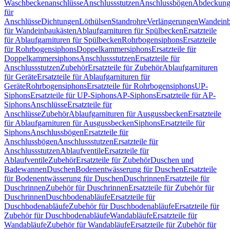
Waschbeckenanschlüsse
Anschlussstutzen
Anschlussbögen
Abdeckung
für
Anschlüsse
Dichtungen
Löthülsen
Standrohre
Verlängerungen
Wandeinb
für Wandeinbaukästen
Ablaufgarnituren für Spülbecken
Ersatzteile
für Ablaufgarnituren für Spülbecken
Rohrbogensiphons
Ersatzteile
für Rohrbogensiphons
Doppelkammersiphons
Ersatzteile für
Doppelkammersiphons
Anschlussstutzen
Ersatzteile für
Anschlussstutzen
Zubehör
Ersatzteile für Zubehör
Ablaufgarnituren
für Geräte
Ersatzteile für Ablaufgarnituren für
Geräte
Rohrbogensiphons
Ersatzteile für Rohrbogensiphons
UP-
Siphons
Ersatzteile für UP-Siphons
AP-Siphons
Ersatzteile für AP-
Siphons
Anschlüsse
Ersatzteile für
Anschlüsse
Zubehör
Ablaufgarnituren für Ausgussbecken
Ersatzteile
für Ablaufgarnituren für Ausgussbecken
Siphons
Ersatzteile für
Siphons
Anschlussbögen
Ersatzteile für
Anschlussbögen
Anschlussstutzen
Ersatzteile für
Anschlussstutzen
Ablaufventile
Ersatzteile für
Ablaufventile
Zubehör
Ersatzteile für Zubehör
Duschen und
Badewannen
Duschen
Bodenentwässerung für Duschen
Ersatzteile
für Bodenentwässerung für Duschen
Duschrinnen
Ersatzteile für
Duschrinnen
Zubehör für Duschrinnen
Ersatzteile für Zubehör für
Duschrinnen
Duschbodenabläufe
Ersatzteile für
Duschbodenabläufe
Zubehör für Duschbodenabläufe
Ersatzteile für
Zubehör für Duschbodenabläufe
Wandabläufe
Ersatzteile für
Wandabläufe
Zubehör für Wandabläufe
Ersatzteile für Zubehör für