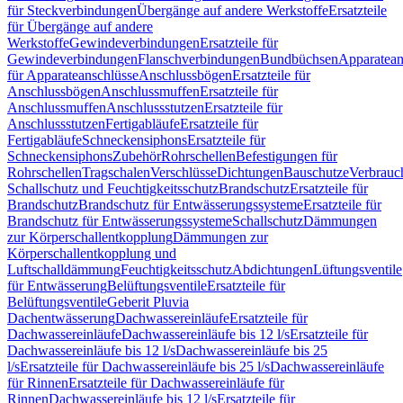
für Steckverbindungen
Übergänge auf andere Werkstoffe
Ersatzteile
für Übergänge auf andere
Werkstoffe
Gewindeverbindungen
Ersatzteile für
Gewindeverbindungen
Flanschverbindungen
Bundbüchsen
Apparatean
für Apparateanschlüsse
Anschlussbögen
Ersatzteile für
Anschlussbögen
Anschlussmuffen
Ersatzteile für
Anschlussmuffen
Anschlussstutzen
Ersatzteile für
Anschlussstutzen
Fertigabläufe
Ersatzteile für
Fertigabläufe
Schneckensiphons
Ersatzteile für
Schneckensiphons
Zubehör
Rohrschellen
Befestigungen für
Rohrschellen
Tragschalen
Verschlüsse
Dichtungen
Bauschutze
Verbrauc
Schallschutz und Feuchtigkeitsschutz
Brandschutz
Ersatzteile für
Brandschutz
Brandschutz für Entwässerungssysteme
Ersatzteile für
Brandschutz für Entwässerungssysteme
Schallschutz
Dämmungen
zur Körperschallentkopplung
Dämmungen zur
Körperschallentkopplung und
Luftschalldämmung
Feuchtigkeitsschutz
Abdichtungen
Lüftungsventile
für Entwässerung
Belüftungsventile
Ersatzteile für
Belüftungsventile
Geberit Pluvia
Dachentwässerung
Dachwassereinläufe
Ersatzteile für
Dachwassereinläufe
Dachwassereinläufe bis 12 l/s
Ersatzteile für
Dachwassereinläufe bis 12 l/s
Dachwassereinläufe bis 25
l/s
Ersatzteile für Dachwassereinläufe bis 25 l/s
Dachwassereinläufe
für Rinnen
Ersatzteile für Dachwassereinläufe für
Rinnen
Dachwassereinläufe bis 12 l/s
Ersatzteile für