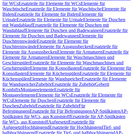
für WCs
Ersatzteile für Elemente für WCs
Elemente für
Waschtische
Ersatzteile für Elemente für Waschtische
Elemente für
Bidets
Ersatzteile für Elemente für Bidets
Elemente für
Urinale
Ersatzteile für Elemente für Urinale
Elemente für Duschen
mit Wandablauf
Ersatzteile für Elemente für Duschen mit
Wandablauf
Elemente für Duschen und Badewannen
Ersatzteile für
Elemente für Duschen und Badewannen
Elemente für
Duschtrennwände
Ersatzteile für Elemente für
Duschtrennwände
Elemente für Ausgussbecken
Ersatzteile für
Elemente für Ausgussbecken
Elemente für Armaturen
Ersatzteile für
Elemente für Armaturen
Elemente für Waschmaschinen und
Geschirrspüler
Ersatzteile für Elemente für Waschmaschinen und
Geschirrspüler
Elemente für Konsollasten
Ersatzteile für Elemente für
Konsollasten
Elemente für Küchenspülen
Ersatzteile für Elemente für
Küchenspülen
Elemente für Wandspeicher
Ersatzteile für Elemente
für Wandspeicher
Zubehör
Ersatzteile für Zubehör
Geberit
Kombifix
Montageelemente
Ersatzteile für
Montageelemente
Elemente für WCs
Ersatzteile für Elemente für
WCs
Elemente für Duschen
Ersatzteile für Elemente für
Duschen
Zubehör
Ersatzteile für Zubehör
Für
Befestigungen
Ersatzteile für Für Befestigungen
AP-Spülkästen
AP-
Spülkästen für WCs, aus Kunststoff
Ersatzteile für AP-Spülkästen
für WCs, aus Kunststoff
Aufgesetzt
Ersatzteile für
Aufgesetzt
Hochhängend
Ersatzteile für Hochhängend
Tief- und
halbhochhängend
Ersatzteile für Tief- und halbhochhängend
AP-