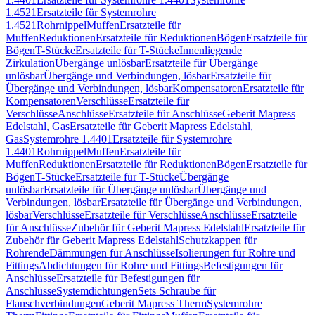
1.4521
Ersatzteile für Systemrohre
1.4521
Rohrnippel
Muffen
Ersatzteile für
Muffen
Reduktionen
Ersatzteile für Reduktionen
Bögen
Ersatzteile für
Bögen
T-Stücke
Ersatzteile für T-Stücke
Innenliegende
Zirkulation
Übergänge unlösbar
Ersatzteile für Übergänge
unlösbar
Übergänge und Verbindungen, lösbar
Ersatzteile für
Übergänge und Verbindungen, lösbar
Kompensatoren
Ersatzteile für
Kompensatoren
Verschlüsse
Ersatzteile für
Verschlüsse
Anschlüsse
Ersatzteile für Anschlüsse
Geberit Mapress
Edelstahl, Gas
Ersatzteile für Geberit Mapress Edelstahl,
Gas
Systemrohre 1.4401
Ersatzteile für Systemrohre
1.4401
Rohrnippel
Muffen
Ersatzteile für
Muffen
Reduktionen
Ersatzteile für Reduktionen
Bögen
Ersatzteile für
Bögen
T-Stücke
Ersatzteile für T-Stücke
Übergänge
unlösbar
Ersatzteile für Übergänge unlösbar
Übergänge und
Verbindungen, lösbar
Ersatzteile für Übergänge und Verbindungen,
lösbar
Verschlüsse
Ersatzteile für Verschlüsse
Anschlüsse
Ersatzteile
für Anschlüsse
Zubehör für Geberit Mapress Edelstahl
Ersatzteile für
Zubehör für Geberit Mapress Edelstahl
Schutzkappen für
Rohrende
Dämmungen für Anschlüsse
Isolierungen für Rohre und
Fittings
Abdichtungen für Rohre und Fittings
Befestigungen für
Anschlüsse
Ersatzteile für Befestigungen für
Anschlüsse
Systemdichtungen
Sets Schraube für
Flanschverbindungen
Geberit Mapress Therm
Systemrohre