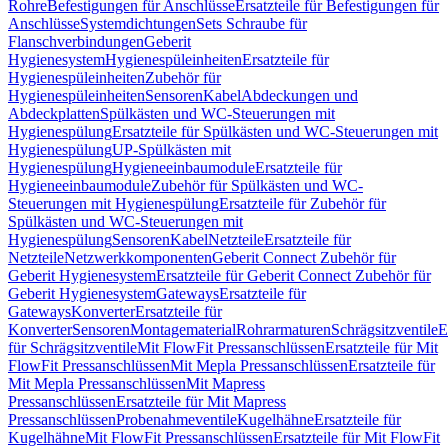
Rohre
Befestigungen für Anschlüsse
Ersatzteile für Befestigungen für
Anschlüsse
Systemdichtungen
Sets Schraube für
Flanschverbindungen
Geberit
Hygienesystem
Hygienespüleinheiten
Ersatzteile für
Hygienespüleinheiten
Zubehör für
Hygienespüleinheiten
Sensoren
Kabel
Abdeckungen und
Abdeckplatten
Spülkästen und WC-Steuerungen mit
Hygienespülung
Ersatzteile für Spülkästen und WC-Steuerungen mit
Hygienespülung
UP-Spülkästen mit
Hygienespülung
Hygieneeinbaumodule
Ersatzteile für
Hygieneeinbaumodule
Zubehör für Spülkästen und WC-
Steuerungen mit Hygienespülung
Ersatzteile für Zubehör für
Spülkästen und WC-Steuerungen mit
Hygienespülung
Sensoren
Kabel
Netzteile
Ersatzteile für
Netzteile
Netzwerkkomponenten
Geberit Connect Zubehör für
Geberit Hygienesystem
Ersatzteile für Geberit Connect Zubehör für
Geberit Hygienesystem
Gateways
Ersatzteile für
Gateways
Konverter
Ersatzteile für
Konverter
Sensoren
Montagematerial
Rohrarmaturen
Schrägsitzventile
E
für Schrägsitzventile
Mit FlowFit Pressanschlüssen
Ersatzteile für Mit
FlowFit Pressanschlüssen
Mit Mepla Pressanschlüssen
Ersatzteile für
Mit Mepla Pressanschlüssen
Mit Mapress
Pressanschlüssen
Ersatzteile für Mit Mapress
Pressanschlüssen
Probenahmeventile
Kugelhähne
Ersatzteile für
Kugelhähne
Mit FlowFit Pressanschlüssen
Ersatzteile für Mit FlowFit