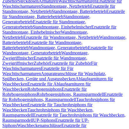
Zubehör
Steckdosen
Armaturen
Waschtischarmaturen
Ersatzteile für
Waschtischarmaturen
Standmontage, Netzbetrieb
Ersatzteile für
Standmontage, Netzbetrieb
Standmontage, Batteriebetrieb
Ersatzteile
für Standmontage, Batteriebetrieb
Standmontage,
Generatorbetrieb
Ersatzteile für Standmontage,
Generatorbetrieb
Standmontage, Einhebelmischer
Ersatzteile für
Standmontage, Einhebelmischer
Wandmontage,
Netzbetrieb
Ersatzteile für Wandmontage, Netzbetrieb
Wandmontage,
Batteriebetrieb
Ersatzteile für Wandmontage,
Batteriebetrieb
Wandmontage, Generatorbetrieb
Ersatzteile für
Wandmontage, Generatorbetrieb
Wandmontage,
Zweigriffmischer
Ersatzteile für Wandmontage,
Zweigriffmischer
Zubehör
Ersatzteile für Zubehör
Für
Waschtischarmaturen
Ersatzteile für Für
Waschtischarmaturen
Apparateanschlüsse für Waschplatz,
Spülbecken, Geräte und Ausgussbecken
Ablaufgarnituren für
Waschbecken
Ersatzteile für Ablaufgarnituren für
Waschbecken
Rohrbogensiphons
Ersatzteile für
Rohrbogensiphons
Rohrbogensiphons, Raumsparmodell
Ersatzteile
für Rohrbogensiphons, Raumsparmodell
Tauchrohrsiphons für
Waschbecken
Ersatzteile für Tauchrohrsiphons für
Waschbecken
Tauchrohrsiphons für Waschbecken,
Raumsparmodell
Ersatzteile für Tauchrohrsiphons für Waschbecken,
Raumsparmodell
UP-Siphons
Ersatzteile für UP-
Siphons
Waschbeckenanschlüsse
Ersatzteile für