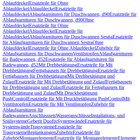
Ablaufdeckel
Ersatzteile für Ohne
Ablaufdeckel
Ablaufdeckel
Ersatzteile für
Ablaufdeckel
Ablaufgarnituren für Duschwannen, d90
Ersatzteile für
Ablaufgarnituren für Duschwannen, d90
Ohne
Ablaufdeckel
Ersatzteile für Ohne
Ablaufdeckel
Ablaufdeckel
Ersatzteile für
Ablaufdeckel
Ablaufgarnituren für Duschwannen Sestra
Ersatzteile
für Ablaufgarnituren für Duschwannen Sestra
Ohne
Ablaufdeckel
Ersatzteile für Ohne Ablaufdeckel
Zubehör für
Ablaufgarnituren für Duschwannen
Ventilstopfen
Ablaufgarnituren
für Badewannen, d52
Ersatzteile für Ablaufgarnituren für
Badewannen, d52
Mit Drehbetätigung
Ersatzteile für Mit
Drehbetätigung
Fertigbausets für Drehbetätigung
Ersatzteile für
Fertigbausets für Drehbetätigung
Mit Drehbetätigung und
Zulauf
Ersatzteile für Mit Drehbetätigung und Zulauf
Fertigbausets
für Drehbetätigung und Zulauf
Ersatzteile für Fertigbausets für
Drehbetätigung und Zulauf
Mit Druckbetätigung
PushControl
Ersatzteile für Mit Druckbetätigung PushControl
Mit
Ventilstopfen
Ersatzteile für Mit Ventilstopfen
Zubehör für
Ablaufgarnituren für
Badewannen
Anschlusssets
Wasseranschlüsse
Installations- und
Spülsysteme
Geberit Duofix
Systemwände
Ersatzteile für
Systemwände
Tragsysteme
Ersatzteile für
Tragsysteme
Beplankungen
Zubehör
Ersatzteile für
Zubehör
Montageelemente
Ersatzteile für Montageelemente
Elemente