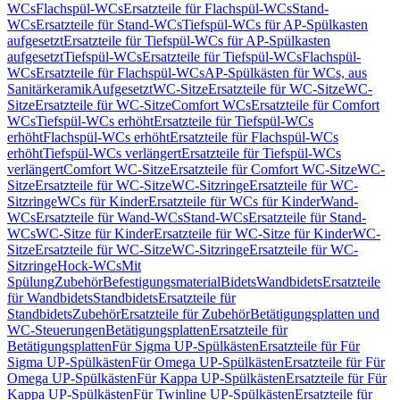
WCs
Flachspül-WCs
Ersatzteile für Flachspül-WCs
Stand-
WCs
Ersatzteile für Stand-WCs
Tiefspül-WCs für AP-Spülkasten
aufgesetzt
Ersatzteile für Tiefspül-WCs für AP-Spülkasten
aufgesetzt
Tiefspül-WCs
Ersatzteile für Tiefspül-WCs
Flachspül-
WCs
Ersatzteile für Flachspül-WCs
AP-Spülkästen für WCs, aus
Sanitärkeramik
Aufgesetzt
WC-Sitze
Ersatzteile für WC-Sitze
WC-
Sitze
Ersatzteile für WC-Sitze
Comfort WCs
Ersatzteile für Comfort
WCs
Tiefspül-WCs erhöht
Ersatzteile für Tiefspül-WCs
erhöht
Flachspül-WCs erhöht
Ersatzteile für Flachspül-WCs
erhöht
Tiefspül-WCs verlängert
Ersatzteile für Tiefspül-WCs
verlängert
Comfort WC-Sitze
Ersatzteile für Comfort WC-Sitze
WC-
Sitze
Ersatzteile für WC-Sitze
WC-Sitzringe
Ersatzteile für WC-
Sitzringe
WCs für Kinder
Ersatzteile für WCs für Kinder
Wand-
WCs
Ersatzteile für Wand-WCs
Stand-WCs
Ersatzteile für Stand-
WCs
WC-Sitze für Kinder
Ersatzteile für WC-Sitze für Kinder
WC-
Sitze
Ersatzteile für WC-Sitze
WC-Sitzringe
Ersatzteile für WC-
Sitzringe
Hock-WCs
Mit
Spülung
Zubehör
Befestigungsmaterial
Bidets
Wandbidets
Ersatzteile
für Wandbidets
Standbidets
Ersatzteile für
Standbidets
Zubehör
Ersatzteile für Zubehör
Betätigungsplatten und
WC-Steuerungen
Betätigungsplatten
Ersatzteile für
Betätigungsplatten
Für Sigma UP-Spülkästen
Ersatzteile für Für
Sigma UP-Spülkästen
Für Omega UP-Spülkästen
Ersatzteile für Für
Omega UP-Spülkästen
Für Kappa UP-Spülkästen
Ersatzteile für Für
Kappa UP-Spülkästen
Für Twinline UP-Spülkästen
Ersatzteile für