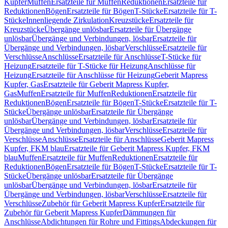
Kupfer
Muffen
Ersatzteile für Muffen
Reduktionen
Ersatzteile für
Reduktionen
Bögen
Ersatzteile für Bögen
T-Stücke
Ersatzteile für T-
Stücke
Innenliegende Zirkulation
Kreuzstücke
Ersatzteile für
Kreuzstücke
Übergänge unlösbar
Ersatzteile für Übergänge
unlösbar
Übergänge und Verbindungen, lösbar
Ersatzteile für
Übergänge und Verbindungen, lösbar
Verschlüsse
Ersatzteile für
Verschlüsse
Anschlüsse
Ersatzteile für Anschlüsse
T-Stücke für
Heizung
Ersatzteile für T-Stücke für Heizung
Anschlüsse für
Heizung
Ersatzteile für Anschlüsse für Heizung
Geberit Mapress
Kupfer, Gas
Ersatzteile für Geberit Mapress Kupfer,
Gas
Muffen
Ersatzteile für Muffen
Reduktionen
Ersatzteile für
Reduktionen
Bögen
Ersatzteile für Bögen
T-Stücke
Ersatzteile für T-
Stücke
Übergänge unlösbar
Ersatzteile für Übergänge
unlösbar
Übergänge und Verbindungen, lösbar
Ersatzteile für
Übergänge und Verbindungen, lösbar
Verschlüsse
Ersatzteile für
Verschlüsse
Anschlüsse
Ersatzteile für Anschlüsse
Geberit Mapress
Kupfer, FKM blau
Ersatzteile für Geberit Mapress Kupfer, FKM
blau
Muffen
Ersatzteile für Muffen
Reduktionen
Ersatzteile für
Reduktionen
Bögen
Ersatzteile für Bögen
T-Stücke
Ersatzteile für T-
Stücke
Übergänge unlösbar
Ersatzteile für Übergänge
unlösbar
Übergänge und Verbindungen, lösbar
Ersatzteile für
Übergänge und Verbindungen, lösbar
Verschlüsse
Ersatzteile für
Verschlüsse
Zubehör für Geberit Mapress Kupfer
Ersatzteile für
Zubehör für Geberit Mapress Kupfer
Dämmungen für
Anschlüsse
Abdichtungen für Rohre und Fittings
Abdeckungen für