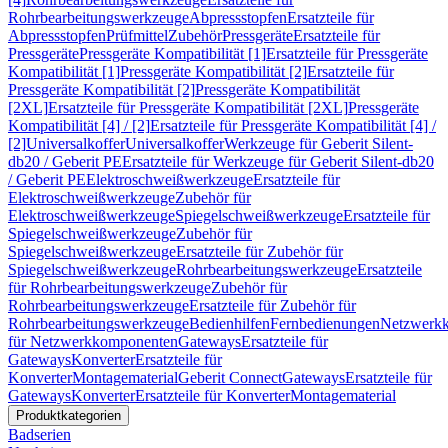
Rohrbearbeitungswerkzeuge
Abpressstopfen
Ersatzteile für
Abpressstopfen
Prüfmittel
Zubehör
Pressgeräte
Ersatzteile für
Pressgeräte
Pressgeräte Kompatibilität [1]
Ersatzteile für Pressgeräte
Kompatibilität [1]
Pressgeräte Kompatibilität [2]
Ersatzteile für
Pressgeräte Kompatibilität [2]
Pressgeräte Kompatibilität
[2XL]
Ersatzteile für Pressgeräte Kompatibilität [2XL]
Pressgeräte
Kompatibilität [4] / [2]
Ersatzteile für Pressgeräte Kompatibilität [4] /
[2]
Universalkoffer
Universalkoffer
Werkzeuge für Geberit Silent-
db20 / Geberit PE
Ersatzteile für Werkzeuge für Geberit Silent-db20
/ Geberit PE
Elektroschweißwerkzeuge
Ersatzteile für
Elektroschweißwerkzeuge
Zubehör für
Elektroschweißwerkzeuge
Spiegelschweißwerkzeuge
Ersatzteile für
Spiegelschweißwerkzeuge
Zubehör für
Spiegelschweißwerkzeuge
Ersatzteile für Zubehör für
Spiegelschweißwerkzeuge
Rohrbearbeitungswerkzeuge
Ersatzteile
für Rohrbearbeitungswerkzeuge
Zubehör für
Rohrbearbeitungswerkzeuge
Ersatzteile für Zubehör für
Rohrbearbeitungswerkzeuge
Bedienhilfen
Fernbedienungen
Netzwerk
für Netzwerkkomponenten
Gateways
Ersatzteile für
Gateways
Konverter
Ersatzteile für
Konverter
Montagematerial
Geberit Connect
Gateways
Ersatzteile für
Gateways
Konverter
Ersatzteile für Konverter
Montagematerial
Produktkategorien
Badserien