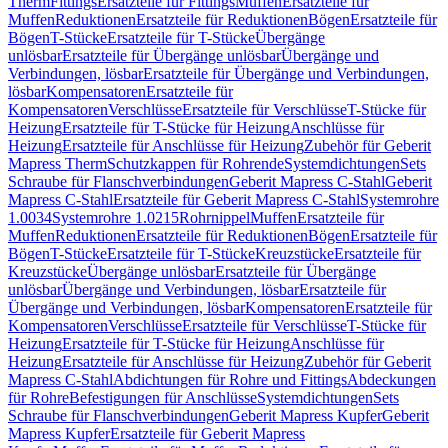
Therm
Fittings
Ersatzteile für Fittings
Muffen
Ersatzteile für
Muffen
Reduktionen
Ersatzteile für Reduktionen
Bögen
Ersatzteile für
Bögen
T-Stücke
Ersatzteile für T-Stücke
Übergänge
unlösbar
Ersatzteile für Übergänge unlösbar
Übergänge und
Verbindungen, lösbar
Ersatzteile für Übergänge und Verbindungen,
lösbar
Kompensatoren
Ersatzteile für
Kompensatoren
Verschlüsse
Ersatzteile für Verschlüsse
T-Stücke für
Heizung
Ersatzteile für T-Stücke für Heizung
Anschlüsse für
Heizung
Ersatzteile für Anschlüsse für Heizung
Zubehör für Geberit
Mapress Therm
Schutzkappen für Rohrende
Systemdichtungen
Sets
Schraube für Flanschverbindungen
Geberit Mapress C-Stahl
Geberit
Mapress C-Stahl
Ersatzteile für Geberit Mapress C-Stahl
Systemrohre
1.0034
Systemrohre 1.0215
Rohrnippel
Muffen
Ersatzteile für
Muffen
Reduktionen
Ersatzteile für Reduktionen
Bögen
Ersatzteile für
Bögen
T-Stücke
Ersatzteile für T-Stücke
Kreuzstücke
Ersatzteile für
Kreuzstücke
Übergänge unlösbar
Ersatzteile für Übergänge
unlösbar
Übergänge und Verbindungen, lösbar
Ersatzteile für
Übergänge und Verbindungen, lösbar
Kompensatoren
Ersatzteile für
Kompensatoren
Verschlüsse
Ersatzteile für Verschlüsse
T-Stücke für
Heizung
Ersatzteile für T-Stücke für Heizung
Anschlüsse für
Heizung
Ersatzteile für Anschlüsse für Heizung
Zubehör für Geberit
Mapress C-Stahl
Abdichtungen für Rohre und Fittings
Abdeckungen
für Rohre
Befestigungen für Anschlüsse
Systemdichtungen
Sets
Schraube für Flanschverbindungen
Geberit Mapress Kupfer
Geberit
Mapress Kupfer
Ersatzteile für Geberit Mapress