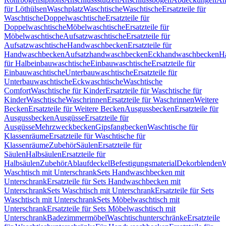
für Löthülsen
Waschplatz
Waschtische
Waschtische
Ersatzteile für
Waschtische
Doppelwaschtische
Ersatzteile für
Doppelwaschtische
Möbelwaschtische
Ersatzteile für
Möbelwaschtische
Aufsatzwaschtische
Ersatzteile für
Aufsatzwaschtische
Handwaschbecken
Ersatzteile für
Handwaschbecken
Aufsatzhandwaschbecken
Eckhandwaschbecken
H
für Halbeinbauwaschtische
Einbauwaschtische
Ersatzteile für
Einbauwaschtische
Unterbauwaschtische
Ersatzteile für
Unterbauwaschtische
Eckwaschtische
Waschtische
Comfort
Waschtische für Kinder
Ersatzteile für Waschtische für
Kinder
Waschtische
Waschrinnen
Ersatzteile für Waschrinnen
Weitere
Becken
Ersatzteile für Weitere Becken
Ausgussbecken
Ersatzteile für
Ausgussbecken
Ausgüsse
Ersatzteile für
Ausgüsse
Mehrzweckbecken
Gipsfangbecken
Waschtische für
Klassenräume
Ersatzteile für Waschtische für
Klassenräume
Zubehör
Säulen
Ersatzteile für
Säulen
Halbsäulen
Ersatzteile für
Halbsäulen
Zubehör
Ablaufdeckel
Befestigungsmaterial
Dekorblenden
W
Waschtisch mit Unterschrank
Sets Handwaschbecken mit
Unterschrank
Ersatzteile für Sets Handwaschbecken mit
Unterschrank
Sets Waschtisch mit Unterschrank
Ersatzteile für Sets
Waschtisch mit Unterschrank
Sets Möbelwaschtisch mit
Unterschrank
Ersatzteile für Sets Möbelwaschtisch mit
Unterschrank
Badezimmermöbel
Waschtischunterschränke
Ersatzteile