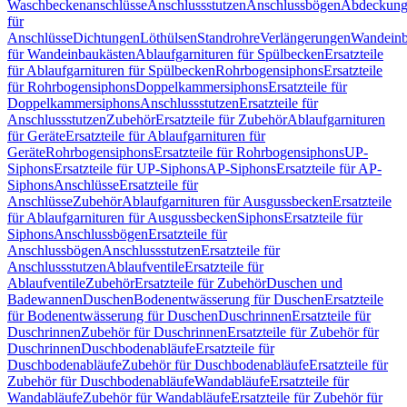
Waschbeckenanschlüsse
Anschlussstutzen
Anschlussbögen
Abdeckung
für
Anschlüsse
Dichtungen
Löthülsen
Standrohre
Verlängerungen
Wandeinb
für Wandeinbaukästen
Ablaufgarnituren für Spülbecken
Ersatzteile
für Ablaufgarnituren für Spülbecken
Rohrbogensiphons
Ersatzteile
für Rohrbogensiphons
Doppelkammersiphons
Ersatzteile für
Doppelkammersiphons
Anschlussstutzen
Ersatzteile für
Anschlussstutzen
Zubehör
Ersatzteile für Zubehör
Ablaufgarnituren
für Geräte
Ersatzteile für Ablaufgarnituren für
Geräte
Rohrbogensiphons
Ersatzteile für Rohrbogensiphons
UP-
Siphons
Ersatzteile für UP-Siphons
AP-Siphons
Ersatzteile für AP-
Siphons
Anschlüsse
Ersatzteile für
Anschlüsse
Zubehör
Ablaufgarnituren für Ausgussbecken
Ersatzteile
für Ablaufgarnituren für Ausgussbecken
Siphons
Ersatzteile für
Siphons
Anschlussbögen
Ersatzteile für
Anschlussbögen
Anschlussstutzen
Ersatzteile für
Anschlussstutzen
Ablaufventile
Ersatzteile für
Ablaufventile
Zubehör
Ersatzteile für Zubehör
Duschen und
Badewannen
Duschen
Bodenentwässerung für Duschen
Ersatzteile
für Bodenentwässerung für Duschen
Duschrinnen
Ersatzteile für
Duschrinnen
Zubehör für Duschrinnen
Ersatzteile für Zubehör für
Duschrinnen
Duschbodenabläufe
Ersatzteile für
Duschbodenabläufe
Zubehör für Duschbodenabläufe
Ersatzteile für
Zubehör für Duschbodenabläufe
Wandabläufe
Ersatzteile für
Wandabläufe
Zubehör für Wandabläufe
Ersatzteile für Zubehör für