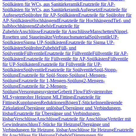
Spülkästen für WCs, aus Sanitärkeramik
Ersatzteile für AP-
Spülkästen für WCs, aus Sanitärkeramik
Aufgesetzt
Ersatzteile für
Aufgesetzt
Spülrohre für AP-Spülkästen
Ersatzteile für Spülrohre für
AP-Spülkästen
Hochhängend
Ersatzteile für Hochhängend
Tief- und
halbhochhängend
Zubehör
Ersatzteile für
Zubehör
Anschlüsse
Ersatzteile für Anschlüsse
Manschetten
Nippel,
Rosetten und Staueinsätze
Verbrauchsmaterial
Spülventile
UP-
Spülkästen
Sigma UP-Spülkästen
Ersatzteile für Sigma UP-
Spülkästen
Spülrohre
Zubehör
Füll- und
Spülventile
Füllventile
Ersatzteile für Füllventile
Füllventile für AP-
Spülkästen
Ersatzteile für Füllventile für AP-Spülkästen
Füllventile
für UP-Spülkästen
Ersatzteile für Füllventile für UP-
Spülkästen
Spülventile
Ersatzteile für Spülventile
Spül-Stopp-
Spülung
Ersatzteile für Spül-Stopp-Spülung
1-Mengen-
Spülung
Ersatzteile für 1-Mengen-Spülung
2-Mengen-
Spülung
Ersatzteile für 2-Mengen-
Spülung
Versorgungssysteme
Geberit FlowFit
Systemrohre
ML
Systemrohre Heizung ML
Fittings
Ersatzteile für
Fittings
Kupplungen
Reduktionen
Bögen
T-Stücke
Innenliegende
Zirkulation
Übergänge unlösbar
Übergänge und Verbindungen,
lösbar
Ersatzteile für Übergänge und Verbindungen,
lösbar
Verschlüsse
Anschlüsse
Ersatzteile für Anschlüsse
Verteiler mit
Gewindeanschluss
T-Stücke für Heizung
Übergänge und
Verbindungen für Heizung, lösbar
Anschlüsse für Heizung
Ersatzteile
für Anschlüsse für Heizung
Zubehör
Dämmungen für