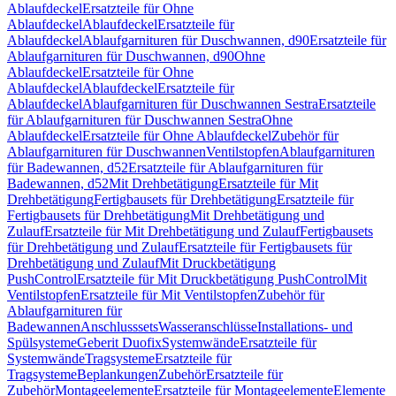
Ablaufdeckel
Ersatzteile für Ohne
Ablaufdeckel
Ablaufdeckel
Ersatzteile für
Ablaufdeckel
Ablaufgarnituren für Duschwannen, d90
Ersatzteile für
Ablaufgarnituren für Duschwannen, d90
Ohne
Ablaufdeckel
Ersatzteile für Ohne
Ablaufdeckel
Ablaufdeckel
Ersatzteile für
Ablaufdeckel
Ablaufgarnituren für Duschwannen Sestra
Ersatzteile
für Ablaufgarnituren für Duschwannen Sestra
Ohne
Ablaufdeckel
Ersatzteile für Ohne Ablaufdeckel
Zubehör für
Ablaufgarnituren für Duschwannen
Ventilstopfen
Ablaufgarnituren
für Badewannen, d52
Ersatzteile für Ablaufgarnituren für
Badewannen, d52
Mit Drehbetätigung
Ersatzteile für Mit
Drehbetätigung
Fertigbausets für Drehbetätigung
Ersatzteile für
Fertigbausets für Drehbetätigung
Mit Drehbetätigung und
Zulauf
Ersatzteile für Mit Drehbetätigung und Zulauf
Fertigbausets
für Drehbetätigung und Zulauf
Ersatzteile für Fertigbausets für
Drehbetätigung und Zulauf
Mit Druckbetätigung
PushControl
Ersatzteile für Mit Druckbetätigung PushControl
Mit
Ventilstopfen
Ersatzteile für Mit Ventilstopfen
Zubehör für
Ablaufgarnituren für
Badewannen
Anschlusssets
Wasseranschlüsse
Installations- und
Spülsysteme
Geberit Duofix
Systemwände
Ersatzteile für
Systemwände
Tragsysteme
Ersatzteile für
Tragsysteme
Beplankungen
Zubehör
Ersatzteile für
Zubehör
Montageelemente
Ersatzteile für Montageelemente
Elemente