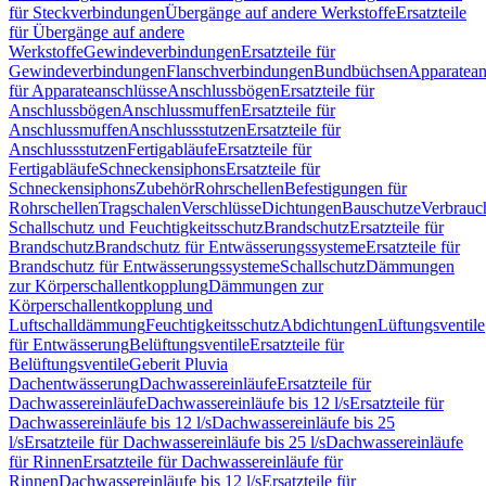
für Steckverbindungen
Übergänge auf andere Werkstoffe
Ersatzteile
für Übergänge auf andere
Werkstoffe
Gewindeverbindungen
Ersatzteile für
Gewindeverbindungen
Flanschverbindungen
Bundbüchsen
Apparatean
für Apparateanschlüsse
Anschlussbögen
Ersatzteile für
Anschlussbögen
Anschlussmuffen
Ersatzteile für
Anschlussmuffen
Anschlussstutzen
Ersatzteile für
Anschlussstutzen
Fertigabläufe
Ersatzteile für
Fertigabläufe
Schneckensiphons
Ersatzteile für
Schneckensiphons
Zubehör
Rohrschellen
Befestigungen für
Rohrschellen
Tragschalen
Verschlüsse
Dichtungen
Bauschutze
Verbrauc
Schallschutz und Feuchtigkeitsschutz
Brandschutz
Ersatzteile für
Brandschutz
Brandschutz für Entwässerungssysteme
Ersatzteile für
Brandschutz für Entwässerungssysteme
Schallschutz
Dämmungen
zur Körperschallentkopplung
Dämmungen zur
Körperschallentkopplung und
Luftschalldämmung
Feuchtigkeitsschutz
Abdichtungen
Lüftungsventile
für Entwässerung
Belüftungsventile
Ersatzteile für
Belüftungsventile
Geberit Pluvia
Dachentwässerung
Dachwassereinläufe
Ersatzteile für
Dachwassereinläufe
Dachwassereinläufe bis 12 l/s
Ersatzteile für
Dachwassereinläufe bis 12 l/s
Dachwassereinläufe bis 25
l/s
Ersatzteile für Dachwassereinläufe bis 25 l/s
Dachwassereinläufe
für Rinnen
Ersatzteile für Dachwassereinläufe für
Rinnen
Dachwassereinläufe bis 12 l/s
Ersatzteile für