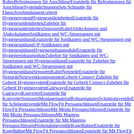
Rohre
Befestigungen für Anschlüsse
Ersatzteile für Befestigungen für
Anschlüsse
Systemdichtungen
Sets Schraube für
Flanschverbindungen
Geberit
Hygienesystem
Hygienespüleinheiten
Ersatzteile für
Hygienespüleinheiten
Zubehör für
Hygienespüleinheiten
Sensoren
Kabel
Abdeckungen und
Abdeckplatten
Spülkästen und WC-Steuerungen mit
Hygienespülung
Ersatzteile für Spülkästen und WC-Steuerungen mit
Hygienespülung
UP-Spülkästen mit
Hygienespülung
Hygieneeinbaumodule
Ersatzteile für
Hygieneeinbaumodule
Zubehör für Spülkästen und WC-
Steuerungen mit Hygienespülung
Ersatzteile für Zubehör für
Spülkästen und WC-Steuerungen mit
Hygienespülung
Sensoren
Kabel
Netzteile
Ersatzteile für
Netzteile
Netzwerkkomponenten
Geberit Connect Zubehör für
Geberit Hygienesystem
Ersatzteile für Geberit Connect Zubehör für
Geberit Hygienesystem
Gateways
Ersatzteile für
Gateways
Konverter
Ersatzteile für
Konverter
Sensoren
Montagematerial
Rohrarmaturen
Schrägsitzventile
E
für Schrägsitzventile
Mit FlowFit Pressanschlüssen
Ersatzteile für Mit
FlowFit Pressanschlüssen
Mit Mepla Pressanschlüssen
Ersatzteile für
Mit Mepla Pressanschlüssen
Mit Mapress
Pressanschlüssen
Ersatzteile für Mit Mapress
Pressanschlüssen
Probenahmeventile
Kugelhähne
Ersatzteile für
Kugelhähne
Mit FlowFit Pressanschlüssen
Ersatzteile für Mit FlowFit