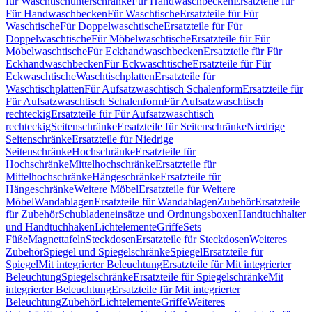
für Waschtischunterschränke
Für Handwaschbecken
Ersatzteile für
Für Handwaschbecken
Für Waschtische
Ersatzteile für Für
Waschtische
Für Doppelwaschtische
Ersatzteile für Für
Doppelwaschtische
Für Möbelwaschtische
Ersatzteile für Für
Möbelwaschtische
Für Eckhandwaschbecken
Ersatzteile für Für
Eckhandwaschbecken
Für Eckwaschtische
Ersatzteile für Für
Eckwaschtische
Waschtischplatten
Ersatzteile für
Waschtischplatten
Für Aufsatzwaschtisch Schalenform
Ersatzteile für
Für Aufsatzwaschtisch Schalenform
Für Aufsatzwaschtisch
rechteckig
Ersatzteile für Für Aufsatzwaschtisch
rechteckig
Seitenschränke
Ersatzteile für Seitenschränke
Niedrige
Seitenschränke
Ersatzteile für Niedrige
Seitenschränke
Hochschränke
Ersatzteile für
Hochschränke
Mittelhochschränke
Ersatzteile für
Mittelhochschränke
Hängeschränke
Ersatzteile für
Hängeschränke
Weitere Möbel
Ersatzteile für Weitere
Möbel
Wandablagen
Ersatzteile für Wandablagen
Zubehör
Ersatzteile
für Zubehör
Schubladeneinsätze und Ordnungsboxen
Handtuchhalter
und Handtuchhaken
Lichtelemente
Griffe
Sets
Füße
Magnettafeln
Steckdosen
Ersatzteile für Steckdosen
Weiteres
Zubehör
Spiegel und Spiegelschränke
Spiegel
Ersatzteile für
Spiegel
Mit integrierter Beleuchtung
Ersatzteile für Mit integrierter
Beleuchtung
Spiegelschränke
Ersatzteile für Spiegelschränke
Mit
integrierter Beleuchtung
Ersatzteile für Mit integrierter
Beleuchtung
Zubehör
Lichtelemente
Griffe
Weiteres