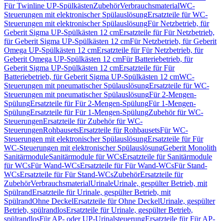
Für Twinline UP-Spülkästen
Zubehör
Verbrauchsmaterial
WC-
Steuerungen mit elektronischer Spülauslösung
Ersatzteile für WC-
Steuerungen mit elektronischer Spülauslösung
Für Netzbetrieb, für
Geberit Sigma UP-Spülkästen 12 cm
Ersatzteile für Für Netzbetrieb,
für Geberit Sigma UP-Spülkästen 12 cm
Für Netzbetrieb, für Geberit
Omega UP-Spülkästen 12 cm
Ersatzteile für Für Netzbetrieb, für
Geberit Omega UP-Spülkästen 12 cm
Für Batteriebetrieb, für
Geberit Sigma UP-Spülkästen 12 cm
Ersatzteile für Für
Batteriebetrieb, für Geberit Sigma UP-Spülkästen 12 cm
WC-
Steuerungen mit pneumatischer Spülauslösung
Ersatzteile für WC-
Steuerungen mit pneumatischer Spülauslösung
Für 2-Mengen-
Spülung
Ersatzteile für Für 2-Mengen-Spülung
Für 1-Mengen-
Spülung
Ersatzteile für Für 1-Mengen-Spülung
Zubehör für WC-
Steuerungen
Ersatzteile für Zubehör für WC-
Steuerungen
Rohbausets
Ersatzteile für Rohbausets
Für WC-
Steuerungen mit elektronischer Spülauslösung
Ersatzteile für Für
WC-Steuerungen mit elektronischer Spülauslösung
Geberit Monolith
Sanitärmodule
Sanitärmodule für WCs
Ersatzteile für Sanitärmodule
für WCs
Für Wand-WCs
Ersatzteile für Für Wand-WCs
Für Stand-
WCs
Ersatzteile für Für Stand-WCs
Zubehör
Ersatzteile für
Zubehör
Verbrauchsmaterial
Urinale
Urinale, gespülter Betrieb, mit
Spülrand
Ersatzteile für Urinale, gespülter Betrieb, mit
Spülrand
Ohne Deckel
Ersatzteile für Ohne Deckel
Urinale, gespülter
Betrieb, spülrandlos
Ersatzteile für Urinale, gespülter Betrieb,
spülrandlos
Für AP- oder UP-Urinalsteuerung
Ersatzteile für Für AP-