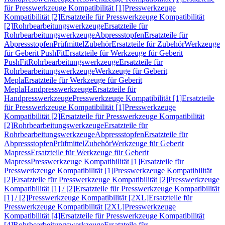
für Presswerkzeuge Kompatibilität [1]
Presswerkzeuge
Kompatibilität [2]
Ersatzteile für Presswerkzeuge Kompatibilität
[2]
Rohrbearbeitungswerkzeuge
Ersatzteile für
Rohrbearbeitungswerkzeuge
Abpressstopfen
Ersatzteile für
Abpressstopfen
Prüfmittel
Zubehör
Ersatzteile für Zubehör
Werkzeuge
für Geberit PushFit
Ersatzteile für Werkzeuge für Geberit
PushFit
Rohrbearbeitungswerkzeuge
Ersatzteile für
Rohrbearbeitungswerkzeuge
Werkzeuge für Geberit
Mepla
Ersatzteile für Werkzeuge für Geberit
Mepla
Handpresswerkzeuge
Ersatzteile für
Handpresswerkzeuge
Presswerkzeuge Kompatibilität [1]
Ersatzteile
für Presswerkzeuge Kompatibilität [1]
Presswerkzeuge
Kompatibilität [2]
Ersatzteile für Presswerkzeuge Kompatibilität
[2]
Rohrbearbeitungswerkzeuge
Ersatzteile für
Rohrbearbeitungswerkzeuge
Abpressstopfen
Ersatzteile für
Abpressstopfen
Prüfmittel
Zubehör
Werkzeuge für Geberit
Mapress
Ersatzteile für Werkzeuge für Geberit
Mapress
Presswerkzeuge Kompatibilität [1]
Ersatzteile für
Presswerkzeuge Kompatibilität [1]
Presswerkzeuge Kompatibilität
[2]
Ersatzteile für Presswerkzeuge Kompatibilität [2]
Presswerkzeuge
Kompatibilität [1] / [2]
Ersatzteile für Presswerkzeuge Kompatibilität
[1] / [2]
Presswerkzeuge Kompatibilität [2XL]
Ersatzteile für
Presswerkzeuge Kompatibilität [2XL]
Presswerkzeuge
Kompatibilität [4]
Ersatzteile für Presswerkzeuge Kompatibilität
[4]
Rohrbearbeitungswerkzeuge
Ersatzteile für