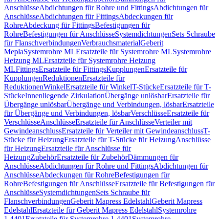
Anschlüsse
Abdichtungen für Rohre und Fittings
Abdichtungen für
Anschlüsse
Abdichtungen für Fittings
Abdeckungen für
Rohre
Abdeckung für Fittings
Befestigungen für
Rohre
Befestigungen für Anschlüsse
Systemdichtungen
Sets Schraube
für Flanschverbindungen
Verbrauchsmaterial
Geberit
Mepla
Systemrohre ML
Ersatzteile für Systemrohre ML
Systemrohre
Heizung ML
Ersatzteile für Systemrohre Heizung
ML
Fittings
Ersatzteile für Fittings
Kupplungen
Ersatzteile für
Kupplungen
Reduktionen
Ersatzteile für
Reduktionen
Winkel
Ersatzteile für Winkel
T-Stücke
Ersatzteile für T-
Stücke
Innenliegende Zirkulation
Übergänge unlösbar
Ersatzteile für
Übergänge unlösbar
Übergänge und Verbindungen, lösbar
Ersatzteile
für Übergänge und Verbindungen, lösbar
Verschlüsse
Ersatzteile für
Verschlüsse
Anschlüsse
Ersatzteile für Anschlüsse
Verteiler mit
Gewindeanschluss
Ersatzteile für Verteiler mit Gewindeanschluss
T-
Stücke für Heizung
Ersatzteile für T-Stücke für Heizung
Anschlüsse
für Heizung
Ersatzteile für Anschlüsse für
Heizung
Zubehör
Ersatzteile für Zubehör
Dämmungen für
Anschlüsse
Abdichtungen für Rohre und Fittings
Abdichtungen für
Anschlüsse
Abdeckungen für Rohre
Befestigungen für
Rohre
Befestigungen für Anschlüsse
Ersatzteile für Befestigungen für
Anschlüsse
Systemdichtungen
Sets Schraube für
Flanschverbindungen
Geberit Mapress Edelstahl
Geberit Mapress
Edelstahl
Ersatzteile für Geberit Mapress Edelstahl
Systemrohre
1.4401
Ersatzteile für Systemrohre 1.4401
Systemrohre