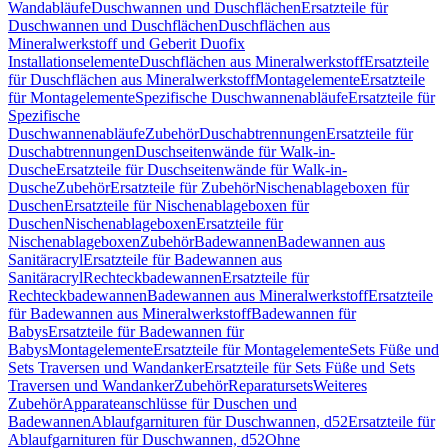
Wandabläufe
Duschwannen und Duschflächen
Ersatzteile für
Duschwannen und Duschflächen
Duschflächen aus
Mineralwerkstoff und Geberit Duofix
Installationselemente
Duschflächen aus Mineralwerkstoff
Ersatzteile
für Duschflächen aus Mineralwerkstoff
Montagelemente
Ersatzteile
für Montagelemente
Spezifische Duschwannenabläufe
Ersatzteile für
Spezifische
Duschwannenabläufe
Zubehör
Duschabtrennungen
Ersatzteile für
Duschabtrennungen
Duschseitenwände für Walk-in-
Dusche
Ersatzteile für Duschseitenwände für Walk-in-
Dusche
Zubehör
Ersatzteile für Zubehör
Nischenablageboxen für
Duschen
Ersatzteile für Nischenablageboxen für
Duschen
Nischenablageboxen
Ersatzteile für
Nischenablageboxen
Zubehör
Badewannen
Badewannen aus
Sanitäracryl
Ersatzteile für Badewannen aus
Sanitäracryl
Rechteckbadewannen
Ersatzteile für
Rechteckbadewannen
Badewannen aus Mineralwerkstoff
Ersatzteile
für Badewannen aus Mineralwerkstoff
Badewannen für
Babys
Ersatzteile für Badewannen für
Babys
Montagelemente
Ersatzteile für Montagelemente
Sets Füße und
Sets Traversen und Wandanker
Ersatzteile für Sets Füße und Sets
Traversen und Wandanker
Zubehör
Reparatursets
Weiteres
Zubehör
Apparateanschlüsse für Duschen und
Badewannen
Ablaufgarnituren für Duschwannen, d52
Ersatzteile für
Ablaufgarnituren für Duschwannen, d52
Ohne