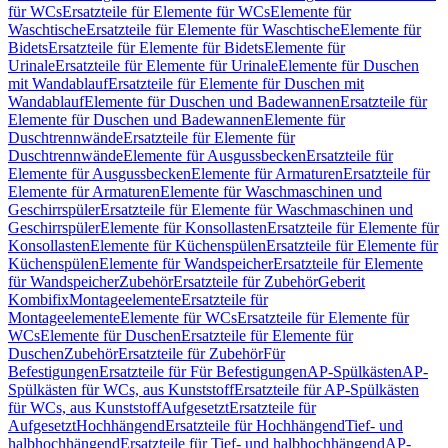
für WCs
Ersatzteile für Elemente für WCs
Elemente für
Waschtische
Ersatzteile für Elemente für Waschtische
Elemente für
Bidets
Ersatzteile für Elemente für Bidets
Elemente für
Urinale
Ersatzteile für Elemente für Urinale
Elemente für Duschen
mit Wandablauf
Ersatzteile für Elemente für Duschen mit
Wandablauf
Elemente für Duschen und Badewannen
Ersatzteile für
Elemente für Duschen und Badewannen
Elemente für
Duschtrennwände
Ersatzteile für Elemente für
Duschtrennwände
Elemente für Ausgussbecken
Ersatzteile für
Elemente für Ausgussbecken
Elemente für Armaturen
Ersatzteile für
Elemente für Armaturen
Elemente für Waschmaschinen und
Geschirrspüler
Ersatzteile für Elemente für Waschmaschinen und
Geschirrspüler
Elemente für Konsollasten
Ersatzteile für Elemente für
Konsollasten
Elemente für Küchenspülen
Ersatzteile für Elemente für
Küchenspülen
Elemente für Wandspeicher
Ersatzteile für Elemente
für Wandspeicher
Zubehör
Ersatzteile für Zubehör
Geberit
Kombifix
Montageelemente
Ersatzteile für
Montageelemente
Elemente für WCs
Ersatzteile für Elemente für
WCs
Elemente für Duschen
Ersatzteile für Elemente für
Duschen
Zubehör
Ersatzteile für Zubehör
Für
Befestigungen
Ersatzteile für Für Befestigungen
AP-Spülkästen
AP-
Spülkästen für WCs, aus Kunststoff
Ersatzteile für AP-Spülkästen
für WCs, aus Kunststoff
Aufgesetzt
Ersatzteile für
Aufgesetzt
Hochhängend
Ersatzteile für Hochhängend
Tief- und
halbhochhängend
Ersatzteile für Tief- und halbhochhängend
AP-