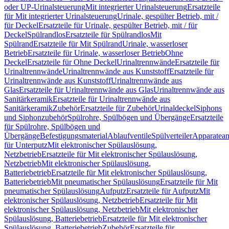
oder UP-Urinalsteuerung
Mit integrierter Urinalsteuerung
Ersatzteile
für Mit integrierter Urinalsteuerung
Urinale, gespülter Betrieb, mit /
für Deckel
Ersatzteile für Urinale, gespülter Betrieb, mit / für
Deckel
Spülrandlos
Ersatzteile für Spülrandlos
Mit
Spülrand
Ersatzteile für Mit Spülrand
Urinale, wasserloser
Betrieb
Ersatzteile für Urinale, wasserloser Betrieb
Ohne
Deckel
Ersatzteile für Ohne Deckel
Urinaltrennwände
Ersatzteile für
Urinaltrennwände
Urinaltrennwände aus Kunststoff
Ersatzteile für
Urinaltrennwände aus Kunststoff
Urinaltrennwände aus
Glas
Ersatzteile für Urinaltrennwände aus Glas
Urinaltrennwände aus
Sanitärkeramik
Ersatzteile für Urinaltrennwände aus
Sanitärkeramik
Zubehör
Ersatzteile für Zubehör
Urinaldeckel
Siphons
und Siphonzubehör
Spülrohre, Spülbögen und Übergänge
Ersatzteile
für Spülrohre, Spülbögen und
Übergänge
Befestigungsmaterial
Ablaufventile
Spülverteiler
Apparatean
für Unterputz
Mit elektronischer Spülauslösung,
Netzbetrieb
Ersatzteile für Mit elektronischer Spülauslösung,
Netzbetrieb
Mit elektronischer Spülauslösung,
Batteriebetrieb
Ersatzteile für Mit elektronischer Spülauslösung,
Batteriebetrieb
Mit pneumatischer Spülauslösung
Ersatzteile für Mit
pneumatischer Spülauslösung
Aufputz
Ersatzteile für Aufputz
Mit
elektronischer Spülauslösung, Netzbetrieb
Ersatzteile für Mit
elektronischer Spülauslösung, Netzbetrieb
Mit elektronischer
Spülauslösung, Batteriebetrieb
Ersatzteile für Mit elektronischer
Spülauslösung, Batteriebetrieb
Zubehör
Ersatzteile für