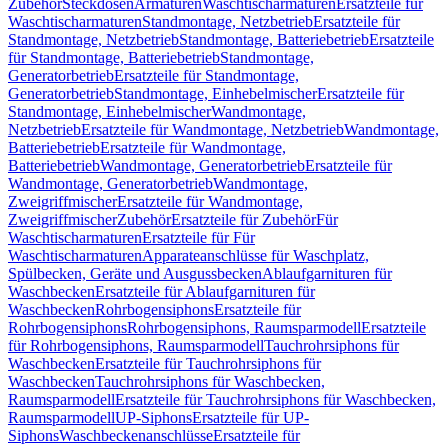
Zubehör
Steckdosen
Armaturen
Waschtischarmaturen
Ersatzteile für
Waschtischarmaturen
Standmontage, Netzbetrieb
Ersatzteile für
Standmontage, Netzbetrieb
Standmontage, Batteriebetrieb
Ersatzteile
für Standmontage, Batteriebetrieb
Standmontage,
Generatorbetrieb
Ersatzteile für Standmontage,
Generatorbetrieb
Standmontage, Einhebelmischer
Ersatzteile für
Standmontage, Einhebelmischer
Wandmontage,
Netzbetrieb
Ersatzteile für Wandmontage, Netzbetrieb
Wandmontage,
Batteriebetrieb
Ersatzteile für Wandmontage,
Batteriebetrieb
Wandmontage, Generatorbetrieb
Ersatzteile für
Wandmontage, Generatorbetrieb
Wandmontage,
Zweigriffmischer
Ersatzteile für Wandmontage,
Zweigriffmischer
Zubehör
Ersatzteile für Zubehör
Für
Waschtischarmaturen
Ersatzteile für Für
Waschtischarmaturen
Apparateanschlüsse für Waschplatz,
Spülbecken, Geräte und Ausgussbecken
Ablaufgarnituren für
Waschbecken
Ersatzteile für Ablaufgarnituren für
Waschbecken
Rohrbogensiphons
Ersatzteile für
Rohrbogensiphons
Rohrbogensiphons, Raumsparmodell
Ersatzteile
für Rohrbogensiphons, Raumsparmodell
Tauchrohrsiphons für
Waschbecken
Ersatzteile für Tauchrohrsiphons für
Waschbecken
Tauchrohrsiphons für Waschbecken,
Raumsparmodell
Ersatzteile für Tauchrohrsiphons für Waschbecken,
Raumsparmodell
UP-Siphons
Ersatzteile für UP-
Siphons
Waschbeckenanschlüsse
Ersatzteile für