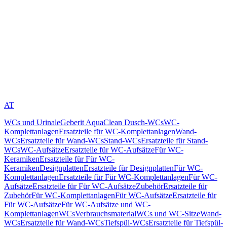
AT
WCs und Urinale
Geberit AquaClean Dusch-WCs
WC-
Komplettanlagen
Ersatzteile für WC-Komplettanlagen
Wand-
WCs
Ersatzteile für Wand-WCs
Stand-WCs
Ersatzteile für Stand-
WCs
WC-Aufsätze
Ersatzteile für WC-Aufsätze
Für WC-
Keramiken
Ersatzteile für Für WC-
Keramiken
Designplatten
Ersatzteile für Designplatten
Für WC-
Komplettanlagen
Ersatzteile für Für WC-Komplettanlagen
Für WC-
Aufsätze
Ersatzteile für Für WC-Aufsätze
Zubehör
Ersatzteile für
Zubehör
Für WC-Komplettanlagen
Für WC-Aufsätze
Ersatzteile für
Für WC-Aufsätze
Für WC-Aufsätze und WC-
Komplettanlagen
WCs
Verbrauchsmaterial
WCs und WC-Sitze
Wand-
WCs
Ersatzteile für Wand-WCs
Tiefspül-WCs
Ersatzteile für Tiefspül-