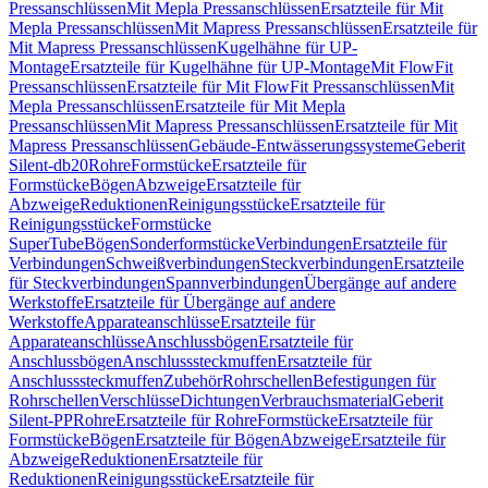
Pressanschlüssen
Mit Mepla Pressanschlüssen
Ersatzteile für Mit
Mepla Pressanschlüssen
Mit Mapress Pressanschlüssen
Ersatzteile für
Mit Mapress Pressanschlüssen
Kugelhähne für UP-
Montage
Ersatzteile für Kugelhähne für UP-Montage
Mit FlowFit
Pressanschlüssen
Ersatzteile für Mit FlowFit Pressanschlüssen
Mit
Mepla Pressanschlüssen
Ersatzteile für Mit Mepla
Pressanschlüssen
Mit Mapress Pressanschlüssen
Ersatzteile für Mit
Mapress Pressanschlüssen
Gebäude-Entwässerungssysteme
Geberit
Silent-db20
Rohre
Formstücke
Ersatzteile für
Formstücke
Bögen
Abzweige
Ersatzteile für
Abzweige
Reduktionen
Reinigungsstücke
Ersatzteile für
Reinigungsstücke
Formstücke
SuperTube
Bögen
Sonderformstücke
Verbindungen
Ersatzteile für
Verbindungen
Schweißverbindungen
Steckverbindungen
Ersatzteile
für Steckverbindungen
Spannverbindungen
Übergänge auf andere
Werkstoffe
Ersatzteile für Übergänge auf andere
Werkstoffe
Apparateanschlüsse
Ersatzteile für
Apparateanschlüsse
Anschlussbögen
Ersatzteile für
Anschlussbögen
Anschlusssteckmuffen
Ersatzteile für
Anschlusssteckmuffen
Zubehör
Rohrschellen
Befestigungen für
Rohrschellen
Verschlüsse
Dichtungen
Verbrauchsmaterial
Geberit
Silent-PP
Rohre
Ersatzteile für Rohre
Formstücke
Ersatzteile für
Formstücke
Bögen
Ersatzteile für Bögen
Abzweige
Ersatzteile für
Abzweige
Reduktionen
Ersatzteile für
Reduktionen
Reinigungsstücke
Ersatzteile für