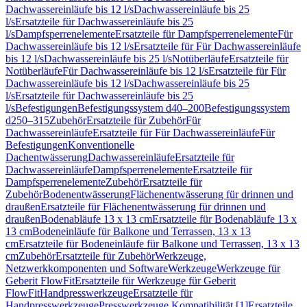
Dachwassereinläufe bis 12 l/s
Dachwassereinläufe bis 25
l/s
Ersatzteile für Dachwassereinläufe bis 25
l/s
Dampfsperrenelemente
Ersatzteile für Dampfsperrenelemente
Für
Dachwassereinläufe bis 12 l/s
Ersatzteile für Für Dachwassereinläufe
bis 12 l/s
Dachwassereinläufe bis 25 l/s
Notüberläufe
Ersatzteile für
Notüberläufe
Für Dachwassereinläufe bis 12 l/s
Ersatzteile für Für
Dachwassereinläufe bis 12 l/s
Dachwassereinläufe bis 25
l/s
Ersatzteile für Dachwassereinläufe bis 25
l/s
Befestigungen
Befestigungssystem d40–200
Befestigungssystem
d250–315
Zubehör
Ersatzteile für Zubehör
Für
Dachwassereinläufe
Ersatzteile für Für Dachwassereinläufe
Für
Befestigungen
Konventionelle
Dachentwässerung
Dachwassereinläufe
Ersatzteile für
Dachwassereinläufe
Dampfsperrenelemente
Ersatzteile für
Dampfsperrenelemente
Zubehör
Ersatzteile für
Zubehör
Bodenentwässerung
Flächenentwässerung für drinnen und
draußen
Ersatzteile für Flächenentwässerung für drinnen und
draußen
Bodenabläufe 13 x 13 cm
Ersatzteile für Bodenabläufe 13 x
13 cm
Bodeneinläufe für Balkone und Terrassen, 13 x 13
cm
Ersatzteile für Bodeneinläufe für Balkone und Terrassen, 13 x 13
cm
Zubehör
Ersatzteile für Zubehör
Werkzeuge,
Netzwerkkomponenten und Software
Werkzeuge
Werkzeuge für
Geberit FlowFit
Ersatzteile für Werkzeuge für Geberit
FlowFit
Handpresswerkzeuge
Ersatzteile für
Handpresswerkzeuge
Presswerkzeuge Kompatibilität [1]
Ersatzteile