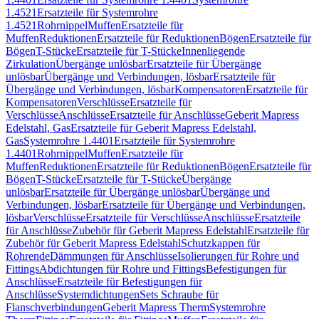
1.4521
Ersatzteile für Systemrohre
1.4521
Rohrnippel
Muffen
Ersatzteile für
Muffen
Reduktionen
Ersatzteile für Reduktionen
Bögen
Ersatzteile für
Bögen
T-Stücke
Ersatzteile für T-Stücke
Innenliegende
Zirkulation
Übergänge unlösbar
Ersatzteile für Übergänge
unlösbar
Übergänge und Verbindungen, lösbar
Ersatzteile für
Übergänge und Verbindungen, lösbar
Kompensatoren
Ersatzteile für
Kompensatoren
Verschlüsse
Ersatzteile für
Verschlüsse
Anschlüsse
Ersatzteile für Anschlüsse
Geberit Mapress
Edelstahl, Gas
Ersatzteile für Geberit Mapress Edelstahl,
Gas
Systemrohre 1.4401
Ersatzteile für Systemrohre
1.4401
Rohrnippel
Muffen
Ersatzteile für
Muffen
Reduktionen
Ersatzteile für Reduktionen
Bögen
Ersatzteile für
Bögen
T-Stücke
Ersatzteile für T-Stücke
Übergänge
unlösbar
Ersatzteile für Übergänge unlösbar
Übergänge und
Verbindungen, lösbar
Ersatzteile für Übergänge und Verbindungen,
lösbar
Verschlüsse
Ersatzteile für Verschlüsse
Anschlüsse
Ersatzteile
für Anschlüsse
Zubehör für Geberit Mapress Edelstahl
Ersatzteile für
Zubehör für Geberit Mapress Edelstahl
Schutzkappen für
Rohrende
Dämmungen für Anschlüsse
Isolierungen für Rohre und
Fittings
Abdichtungen für Rohre und Fittings
Befestigungen für
Anschlüsse
Ersatzteile für Befestigungen für
Anschlüsse
Systemdichtungen
Sets Schraube für
Flanschverbindungen
Geberit Mapress Therm
Systemrohre