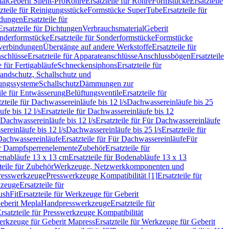
ial
Geberit Silent-Pro
Rohre
Ersatzteile für Rohre
Formstücke
Ersatzteile
zteile für Reinigungsstücke
Formstücke SuperTube
Ersatzteile für
ndungen
Ersatzteile für
Ersatzteile für Dichtungen
Verbrauchsmaterial
Geberit
nderformstücke
Ersatzteile für Sonderformstücke
Formstücke
ckverbindungen
Übergänge auf andere Werkstoffe
Ersatzteile für
schlüsse
Ersatzteile für Apparateanschlüsse
Anschlussbögen
Ersatzteile
e für Fertigabläufe
Schneckensiphons
Ersatzteile für
andschutz, Schallschutz und
rungssysteme
Schallschutz
Dämmungen zur
ile für Entwässerung
Belüftungsventile
Ersatzteile für
tzteile für Dachwassereinläufe bis 12 l/s
Dachwassereinläufe bis 25
fe bis 12 l/s
Ersatzteile für Dachwassereinläufe bis 12
Dachwassereinläufe bis 12 l/s
Ersatzteile für Für Dachwassereinläufe
ereinläufe bis 12 l/s
Dachwassereinläufe bis 25 l/s
Ersatzteile für
Dachwassereinläufe
Ersatzteile für Für Dachwassereinläufe
Für
für Dampfsperrenelemente
Zubehör
Ersatzteile für
nabläufe 13 x 13 cm
Ersatzteile für Bodenabläufe 13 x 13
teile für Zubehör
Werkzeuge, Netzwerkkomponenten und
presswerkzeuge
Presswerkzeuge Kompatibilität [1]
Ersatzteile für
kzeuge
Ersatzteile für
ushFit
Ersatzteile für Werkzeuge für Geberit
Geberit Mepla
Handpresswerkzeuge
Ersatzteile für
rsatzteile für Presswerkzeuge Kompatibilität
rkzeuge für Geberit Mapress
Ersatzteile für Werkzeuge für Geberit