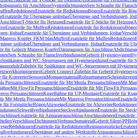
festigungen für Anschlüsse
Systemdichtungen
Sets Schraube für Flansc
Muffen
Reduktionen
Ersatzteile für Reduktionen
Bögen
Ersatzteile für Bö
r
Ersatzteile für Übergänge unlösbar
Übergänge und Verbindungen, lös
r Anschlüsse
T-Stücke für Heizung
Ersatzteile für T-Stücke für Heizung
A
fen
Ersatzteile für Muffen
Reduktionen
Ersatzteile für Reduktionen
Böge
gen, lösbar
Ersatzteile für Übergänge und Verbindungen, lösbar
Verschl
it Mapress Kupfer, FKM blau
Muffen
Ersatzteile für Muffen
Reduktionen
E
ergänge unlösbar
Übergänge und Verbindungen, lösbar
Ersatzteile für Ü
hör für Geberit Mapress Kupfer
Dämmungen für Anschlüsse
Abdichtunge
ngen
Sets Schraube für Flanschverbindungen
Geberit Hygienesystem
Hyg
n
Spülkästen und WC-Steuerungen mit Hygienespülung
Ersatzteile fü
nbaumodule
Zubehör für Spülkästen und WC-Steuerungen mit Hygienes
etzwerkkomponenten
Geberit Connect Zubehör für Geberit Hygienesy
e für Konverter
Sensoren
Montagematerial
Rohrarmaturen
Schrägsitzventi
la Pressanschlüssen
Ersatzteile für Mit Mepla Pressanschlüssen
Mit Map
lhähne
Mit FlowFit Pressanschlüssen
Ersatzteile für Mit FlowFit Pressan
press Pressanschlüssen
Kugelhähne für UP-Montage
Ersatzteile für Ku
 für Mit Mepla Pressanschlüssen
Mit Mapress Pressanschlüssen
Ersatztei
le für Formstücke
Bögen
Abzweige
Ersatzteile für Abzweige
Reduktione
bindungen
Schweißverbindungen
Steckverbindungen
Ersatzteile für Ste
nschlüsse
Ersatzteile für Apparateanschlüsse
Anschlussbögen
Ersatzteil
hellen
Verschlüsse
Dichtungen
Verbrauchsmaterial
Geberit Silent-PP
Roh
weige
Reduktionen
Ersatzteile für Reduktionen
Reinigungsstücke
Ersatzte
allverbindungen
Übergänge auf andere Werkstoffe
Apparateanschlüsse
E