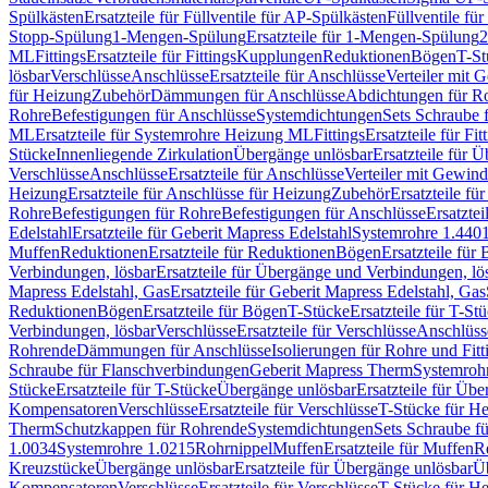
Spülkästen
Ersatzteile für Füllventile für AP-Spülkästen
Füllventile fü
Stopp-Spülung
1-Mengen-Spülung
Ersatzteile für 1-Mengen-Spülung
2
ML
Fittings
Ersatzteile für Fittings
Kupplungen
Reduktionen
Bögen
T-St
lösbar
Verschlüsse
Anschlüsse
Ersatzteile für Anschlüsse
Verteiler mit 
für Heizung
Zubehör
Dämmungen für Anschlüsse
Abdichtungen für Ro
Rohre
Befestigungen für Anschlüsse
Systemdichtungen
Sets Schraube 
ML
Ersatzteile für Systemrohre Heizung ML
Fittings
Ersatzteile für Fit
Stücke
Innenliegende Zirkulation
Übergänge unlösbar
Ersatzteile für 
Verschlüsse
Anschlüsse
Ersatzteile für Anschlüsse
Verteiler mit Gewin
Heizung
Ersatzteile für Anschlüsse für Heizung
Zubehör
Ersatzteile fü
Rohre
Befestigungen für Rohre
Befestigungen für Anschlüsse
Ersatzte
Edelstahl
Ersatzteile für Geberit Mapress Edelstahl
Systemrohre 1.440
Muffen
Reduktionen
Ersatzteile für Reduktionen
Bögen
Ersatzteile für
Verbindungen, lösbar
Ersatzteile für Übergänge und Verbindungen, lö
Mapress Edelstahl, Gas
Ersatzteile für Geberit Mapress Edelstahl, Gas
Reduktionen
Bögen
Ersatzteile für Bögen
T-Stücke
Ersatzteile für T-St
Verbindungen, lösbar
Verschlüsse
Ersatzteile für Verschlüsse
Anschlüss
Rohrende
Dämmungen für Anschlüsse
Isolierungen für Rohre und Fitt
Schraube für Flanschverbindungen
Geberit Mapress Therm
Systemroh
Stücke
Ersatzteile für T-Stücke
Übergänge unlösbar
Ersatzteile für Üb
Kompensatoren
Verschlüsse
Ersatzteile für Verschlüsse
T-Stücke für H
Therm
Schutzkappen für Rohrende
Systemdichtungen
Sets Schraube f
1.0034
Systemrohre 1.0215
Rohrnippel
Muffen
Ersatzteile für Muffen
R
Kreuzstücke
Übergänge unlösbar
Ersatzteile für Übergänge unlösbar
Üb
Kompensatoren
Verschlüsse
Ersatzteile für Verschlüsse
T-Stücke für H