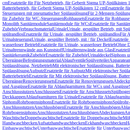
cm
Ersatzteile für Für Netzbetrieb, für Geberit Sigma UP-Spülkästen 
Batteriebetrieb, für Geberit Sigma UP-Spülkästen 12 cm
Ersatzteile f
Steuerungen mit pneumatischer Spülauslösung
Für 2-Mengen-Spülun
für Zubehör für WC-Steuerungen
Rohbausets
Ersatzteile für Rohbause
Monolith Sanitärmodule
Sanitärmodule für WCs
Ersatzteile für Sanit
Zubehör
Verbrauchsmaterial
Urinale
Urinale, gespülter Betrieb, mit Sp
spülrandlos
Ersatzteile für Urinale, gespülter Betrieb, spülrandlos
Für A
Urinalsteuerung
Urinale, gespülter Betrieb, mit / für Deckel
Ersatzteile
wasserloser Betrieb
Ersatzteile für Urinale, wasserloser Betrieb
Ohne D
Urinaltrennwände aus Kunststoff
Urinaltrennwände aus Glas
Ersatztei
Sanitärkeramik
Zubehör
Ersatzteile für Zubehör
Urinaldeckel
Siphons u
Übergänge
Befestigungsmaterial
Ablaufventile
Spülverteiler
Apparatean
Spülauslösung, Netzbetrieb
Mit elektronischer Spülauslösung, Batterie
Spülauslösung
Aufputz
Ersatzteile für Aufputz
Mit elektronischer Spül
Batteriebetrieb
Ersatzteile für Mit elektronischer Spülauslösung, Batter
Übergänge
Renovierungssets
Ersatzteile für Renovierungssets
Abdeckpl
und Ausgüsse
Ersatzteile für Ablaufgarnituren für WCs und Ausgüsse
Anschlussstutzen
Anschlusssets
Ersatzteile für Anschlusssets
Spülbogen
Deckkappen
Ablaufgarnituren für Urinale
Ersatzteile für Ablaufgarnitu
Siphons
Rohrbogensiphons
Ersatzteile für Rohrbogensiphons
Spülrohr
Anschlussstutzen
Anschlussbögen
Ersatzteile für Anschlussbögen
Ablau
Rohrbogensiphons
Anschlussstutzen
Anschlussbögen
Abdeckungen
An
Waschtische
Doppelwaschtische
Ersatzteile für Doppelwaschtische
Möb
Handwaschbecken
Aufsatzhandwaschbecken
Eckhandwaschbecken
H
Einbauwaschtische
Unterbauwaschtische
Ersatzteile für Unterbauwasc