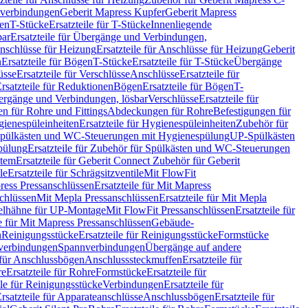
hverbindungen
Geberit Mapress Kupfer
Geberit Mapress
gen
T-Stücke
Ersatzteile für T-Stücke
Innenliegende
bar
Ersatzteile für Übergänge und Verbindungen,
nschlüsse für Heizung
Ersatzteile für Anschlüsse für Heizung
Geberit
n
Ersatzteile für Bögen
T-Stücke
Ersatzteile für T-Stücke
Übergänge
üsse
Ersatzteile für Verschlüsse
Anschlüsse
Ersatzteile für
rsatzteile für Reduktionen
Bögen
Ersatzteile für Bögen
T-
bergänge und Verbindungen, lösbar
Verschlüsse
Ersatzteile für
n für Rohre und Fittings
Abdeckungen für Rohre
Befestigungen für
ienespüleinheiten
Ersatzteile für Hygienespüleinheiten
Zubehör für
r Spülkästen und WC-Steuerungen mit Hygienespülung
UP-Spülkästen
pülung
Ersatzteile für Zubehör für Spülkästen und WC-Steuerungen
stem
Ersatzteile für Geberit Connect Zubehör für Geberit
le
Ersatzteile für Schrägsitzventile
Mit FlowFit
ress Pressanschlüssen
Ersatzteile für Mit Mapress
schlüssen
Mit Mepla Pressanschlüssen
Ersatzteile für Mit Mepla
gelhähne für UP-Montage
Mit FlowFit Pressanschlüssen
Ersatzteile für
le für Mit Mapress Pressanschlüssen
Gebäude-
n
Reinigungsstücke
Ersatzteile für Reinigungsstücke
Formstücke
ckverbindungen
Spannverbindungen
Übergänge auf andere
e für Anschlussbögen
Anschlusssteckmuffen
Ersatzteile für
re
Ersatzteile für Rohre
Formstücke
Ersatzteile für
ile für Reinigungsstücke
Verbindungen
Ersatzteile für
rsatzteile für Apparateanschlüsse
Anschlussbögen
Ersatzteile für