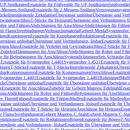
r UP-Spülkästen
Ersatzteile für Füllventile für UP-Spülkästen
Spülventile
-Mengen-Spülung
Ersatzteile für 2-Mengen-Spülung
Versorgungssyste
ücke
Innenliegende Zirkulation
Übergänge unlösbar
Übergänge und Verb
Gewindeanschluss
T-Stücke für Heizung
Übergänge und Verbindungen fü
hre und Fittings
Abdichtungen für Anschlüsse
Abdichtungen für Fitting
für Flanschverbindungen
Verbrauchsmaterial
Geberit Mepla
Systemrohr
tings
Kupplungen
Ersatzteile für Kupplungen
Reduktionen
Ersatzteile fü
Übergänge unlösbar
Übergänge und Verbindungen, lösbar
Ersatzteile fü
deanschluss
Ersatzteile für Verteiler mit Gewindeanschluss
T-Stücke für 
r Zubehör
Dämmungen für Anschlüsse
Abdichtungen für Rohre und Fitti
ile für Befestigungen für Anschlüsse
Systemdichtungen
Sets Schraube fü
1
Ersatzteile für Systemrohre 1.4401
Systemrohre 1.4521
Ersatzteile für
 Bögen
T-Stücke
Ersatzteile für T-Stücke
Innenliegende Zirkulation
Übergä
sbar
Kompensatoren
Ersatzteile für Kompensatoren
Verschlüsse
Ersatztei
Systemrohre 1.4401
Ersatzteile für Systemrohre 1.4401
Rohrnippel
Muff
ücke
Übergänge unlösbar
Ersatzteile für Übergänge unlösbar
Übergänge u
e
Ersatzteile für Anschlüsse
Zubehör für Geberit Mapress Edelstahl
Ersat
ings
Abdichtungen für Rohre und Fittings
Befestigungen für Anschlüsse
re Therm
Fittings
Ersatzteile für Fittings
Muffen
Ersatzteile für Muffen
Re
ergänge unlösbar
Übergänge und Verbindungen, lösbar
Ersatzteile für Ü
eizung
Ersatzteile für T-Stücke für Heizung
Anschlüsse für Heizung
Ersat
ür Flanschverbindungen
Geberit Mapress C-Stahl
Geberit Mapress C-Sta
eduktionen
Ersatzteile für Reduktionen
Bögen
Ersatzteile für Bögen
T-St
ergänge und Verbindungen, lösbar
Ersatzteile für Übergänge und Verb
eizung
Ersatzteile für T-Stücke für Heizung
Anschlüsse für Heizung
Ersat