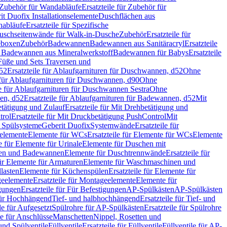
Zubehör für Wandabläufe
Ersatzteile für Zubehör für
t Duofix Installationselemente
Duschflächen aus
nabläufe
Ersatzteile für Spezifische
 Duschseitenwände für Walk-in-Dusche
Zubehör
Ersatzteile für
geboxen
Zubehör
Badewannen
Badewannen aus Sanitäracryl
Ersatzteile
ür Badewannen aus Mineralwerkstoff
Badewannen für Babys
Ersatzteile
s Füße und Sets Traversen und
d52
Ersatzteile für Ablaufgarnituren für Duschwannen, d52
Ohne
e für Ablaufgarnituren für Duschwannen, d90
Ohne
le für Ablaufgarnituren für Duschwannen Sestra
Ohne
en, d52
Ersatzteile für Ablaufgarnituren für Badewannen, d52
Mit
tätigung und Zulauf
Ersatzteile für Mit Drehbetätigung und
trol
Ersatzteile für Mit Druckbetätigung PushControl
Mit
d Spülsysteme
Geberit Duofix
Systemwände
Ersatzteile für
eelemente
Elemente für WCs
Ersatzteile für Elemente für WCs
Elemente
le für Elemente für Urinale
Elemente für Duschen mit
chen und Badewannen
Elemente für Duschtrennwände
Ersatzteile für
für Elemente für Armaturen
Elemente für Waschmaschinen und
llasten
Elemente für Küchenspülen
Ersatzteile für Elemente für
eelemente
Ersatzteile für Montageelemente
Elemente für
gungen
Ersatzteile für Für Befestigungen
AP-Spülkästen
AP-Spülkästen
 für Hochhängend
Tief- und halbhochhängend
Ersatzteile für Tief- und
le für Aufgesetzt
Spülrohre für AP-Spülkästen
Ersatzteile für Spülrohre
le für Anschlüsse
Manschetten
Nippel, Rosetten und
und Spülventile
Füllventile
Ersatzteile für Füllventile
Füllventile für AP-