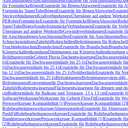
Anschlussbögen
Anschlussstutzen
Ersatzteile für Anschlussstutzen
Zub
für Formstücke
Bögen
Ersatzteile für Bögen
Abzweige
Ersatzteile für 
Formstücke SuperTube
Bögen
Ersatzteile für Bögen
Abzweige
Ersatzte
Steckverbindungen
Krallverbindungen
Übergänge auf andere Werksto
PE
Rohre
Formstücke
Ersatzteile für Formstücke
Bögen
Abzweige
Redu
SuperTube
Bögen
Sonderformstücke
Verbindungen
Ersatzteile für Ver
Übergänge auf andere Werkstoffe
Gewindeverbindungen
Ersatzteile 
für Anschlussbögen
Anschlussmuffen
Ersatzteile für Anschlussmuffen
Schneckensiphons
Zubehör
Rohrschellen
Befestigungen für Rohrschel
Feuchtigkeitsschutz
Brandschutz
Ersatzteile für Brandschutz
Brandschu
Körperschallentkopplung
Dämmungen zur Körperschallentkopplung 
Belüftungsventile
Geberit Pluvia Dachentwässerung
Dachwassereinläu
l/s
Ersatzteile für Dachwassereinläufe bis 25 l/s
Dachwassereinläufe fü
l/s
Dachwassereinläufe bis 25 l/s
Ersatzteile für Dachwassereinläufe bis
bis 12 l/s
Dachwassereinläufe bis 25 l/s
Notüberläufe
Ersatzteile für No
Dachwassereinläufe bis 25 l/s
Befestigungen
Befestigungssystem d40
Befestigungen
Konventionelle Dachentwässerung
Dachwassereinläufe
Zubehör
Bodenentwässerung
Flächenentwässerung für drinnen und d
cm
Bodeneinläufe für Balkone und Terrassen, 13 x 13 cm
Ersatzteile 
Software
Werkzeuge
Werkzeuge für Geberit FlowFit
Ersatzteile für W
Presswerkzeuge Kompatibilität [1]
Presswerkzeuge Kompatibilität [2]
Rohrbearbeitungswerkzeuge
Abpressstopfen
Ersatzteile für Abpressst
PushFit
Rohrbearbeitungswerkzeuge
Ersatzteile für Rohrbearbeitung
Handpresswerkzeuge
Presswerkzeuge Kompatibilität [1]
Ersatzteile f
[2]
Rohrbearbeitungswerkzeuge
Ersatzteile für Rohrbearbeitungswerk