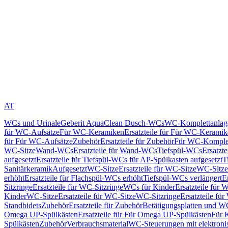
AT
WCs und Urinale
Geberit AquaClean Dusch-WCs
WC-Komplettanlag
für WC-Aufsätze
Für WC-Keramiken
Ersatzteile für Für WC-Kerami
für Für WC-Aufsätze
Zubehör
Ersatzteile für Zubehör
Für WC-Komplet
WC-Sitze
Wand-WCs
Ersatzteile für Wand-WCs
Tiefspül-WCs
Ersatzt
aufgesetzt
Ersatzteile für Tiefspül-WCs für AP-Spülkasten aufgesetzt
T
Sanitärkeramik
Aufgesetzt
WC-Sitze
Ersatzteile für WC-Sitze
WC-Sitze
erhöht
Ersatzteile für Flachspül-WCs erhöht
Tiefspül-WCs verlängert
E
Sitzringe
Ersatzteile für WC-Sitzringe
WCs für Kinder
Ersatzteile für 
Kinder
WC-Sitze
Ersatzteile für WC-Sitze
WC-Sitzringe
Ersatzteile fü
Standbidets
Zubehör
Ersatzteile für Zubehör
Betätigungsplatten und W
Omega UP-Spülkästen
Ersatzteile für Für Omega UP-Spülkästen
Für 
Spülkästen
Zubehör
Verbrauchsmaterial
WC-Steuerungen mit elektroni