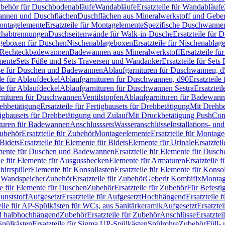
Zubehör für Duschbodenabläufe
Wandabläufe
Ersatzteile für Wandabläufe
wannen und Duschflächen
Duschflächen aus Mineralwerkstoff und Geberi
ntagelemente
Ersatzteile für Montagelemente
Spezifische Duschwanne
schabtrennungen
Duschseitenwände für Walk-in-Dusche
Ersatzteile für
lageboxen für Duschen
Nischenablageboxen
Ersatzteile für Nischenabla
ür Rechteckbadewannen
Badewannen aus Mineralwerkstoff
Ersatzteile f
mente
Sets Füße und Sets Traversen und Wandanker
Ersatzteile für Set
se für Duschen und Badewannen
Ablaufgarnituren für Duschwannen, 
ile für Ablaufdeckel
Ablaufgarnituren für Duschwannen, d90
Ersatzteil
ile für Ablaufdeckel
Ablaufgarnituren für Duschwannen Sestra
Ersatztei
rnituren für Duschwannen
Ventilstopfen
Ablaufgarnituren für Badewann
rehbetätigung
Ersatzteile für Fertigbausets für Drehbetätigung
Mit Drehbe
rtigbausets für Drehbetätigung und Zulauf
Mit Druckbetätigung PushCon
ituren für Badewannen
Anschlusssets
Wasseranschlüsse
Installations- un
ubehör
Ersatzteile für Zubehör
Montageelemente
Ersatzteile für Montag
Bidets
Ersatzteile für Elemente für Bidets
Elemente für Urinale
Ersatztei
mente für Duschen und Badewannen
Ersatzteile für Elemente für Dus
ile für Elemente für Ausgussbecken
Elemente für Armaturen
Ersatzteile 
hirrspüler
Elemente für Konsollasten
Ersatzteile für Elemente für Konso
r Wandspeicher
Zubehör
Ersatzteile für Zubehör
Geberit Kombifix
Montag
le für Elemente für Duschen
Zubehör
Ersatzteile für Zubehör
Für Befesti
unststoff
Aufgesetzt
Ersatzteile für Aufgesetzt
Hochhängend
Ersatzteile
eile für AP-Spülkästen für WCs, aus Sanitärkeramik
Aufgesetzt
Ersatztei
nd halbhochhängend
Zubehör
Ersatzteile für Zubehör
Anschlüsse
Ersatztei
pülkästen
Ersatzteile für Sigma UP-Spülkästen
Spülrohre
Zubehör
Füll- 