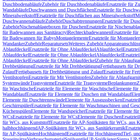
Duschbodenabläufe
Zubehör für Duschbodenabläufe
Ersatzteile für 
Wandabläufe
Duschwannen und Duschflächen
Ersatzteile für Dusch
Mineralwerkstoff
Ersatzteile für Duschflächen aus Mineralwerkstoff
Mo
Duschwannenabläufe
Zubehör
Duschabtrennungen
Ersatzteile für Du
Zubehör
Nischenablageboxen für Duschen
Ersatzteile für Nischenab
für Badewannen aus Sanitäracryl
Rechteckbadewannen
Ersatzteile f
für Badewannen für Babys
Montagelemente
Ersatzteile für Montagele
Wandanker
Zubehör
Reparatursets
Weiteres Zubehör
Apparateanschlüs
Ablaufdeckel
Ersatzteile für Ohne Ablaufdeckel
Ablaufdeckel
Ersatzte
Ablaufdeckel
Ersatzteile für Ohne Ablaufdeckel
Ablaufdeckel
Ersatzte
Ablaufdeckel
Ersatzteile für Ohne Ablaufdeckel
Zubehör für Ablaufga
Drehbetätigung
Ersatzteile für Mit Drehbetätigung
Fertigbausets für D
Zulauf
Fertigbausets für Drehbetätigung und Zulauf
Ersatzteile für Fe
Ventilstopfen
Ersatzteile für Mit Ventilstopfen
Zubehör für Ablaufgarn
Systemwände
Tragsysteme
Ersatzteile für Tragsysteme
Beplankungen
Z
für Waschtische
Ersatzteile für Elemente für Waschtische
Elemente für 
Wandablauf
Ersatzteile für Elemente für Duschen mit Wandablauf
Ele
Elemente für Duschtrennwände
Elemente für Ausgussbecken
Ersatzte
Geschirrspüler
Ersatzteile für Elemente für Waschmaschinen und Gesc
Küchenspülen
Elemente für Wandspeicher
Ersatzteile für Elemente fü
WCs
Ersatzteile für Elemente für WCs
Elemente für Duschen
Ersatztei
für WCs, aus Kunststoff
Ersatzteile für AP-Spülkästen für WCs, aus K
halbhochhängend
AP-Spülkästen für WCs, aus Sanitärkeramik
Ersatzt
für AP-Spülkästen
Hochhängend
Ersatzteile für Hochhängend
Tief- u
Staueinsätze
Verbrauchsmaterial
Spülventile
UP-Spülkästen
Sigma UP-S