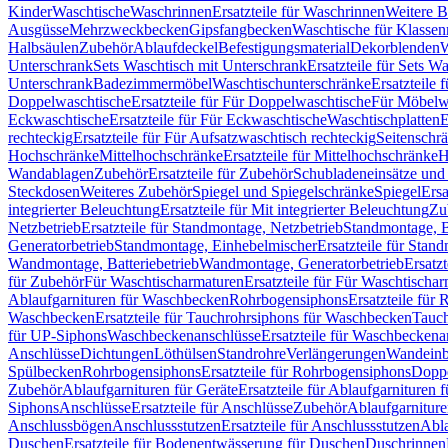
Kinder
Waschtische
Waschrinnen
Ersatzteile für Waschrinnen
Weitere 
Ausgüsse
Mehrzweckbecken
Gipsfangbecken
Waschtische für Klasse
Halbsäulen
Zubehör
Ablaufdeckel
Befestigungsmaterial
Dekorblenden
W
Unterschrank
Sets Waschtisch mit Unterschrank
Ersatzteile für Sets W
Unterschrank
Badezimmermöbel
Waschtischunterschränke
Ersatzteile 
Doppelwaschtische
Ersatzteile für Für Doppelwaschtische
Für Möbelw
Eckwaschtische
Ersatzteile für Für Eckwaschtische
Waschtischplatten
E
rechteckig
Ersatzteile für Für Aufsatzwaschtisch rechteckig
Seitenschr
Hochschränke
Mittelhochschränke
Ersatzteile für Mittelhochschränke
H
Wandablagen
Zubehör
Ersatzteile für Zubehör
Schubladeneinsätze un
Steckdosen
Weiteres Zubehör
Spiegel und Spiegelschränke
Spiegel
Ersa
integrierter Beleuchtung
Ersatzteile für Mit integrierter Beleuchtung
Zu
Netzbetrieb
Ersatzteile für Standmontage, Netzbetrieb
Standmontage, Ba
Generatorbetrieb
Standmontage, Einhebelmischer
Ersatzteile für Stan
Wandmontage, Batteriebetrieb
Wandmontage, Generatorbetrieb
Ersatz
für Zubehör
Für Waschtischarmaturen
Ersatzteile für Für Waschtischa
Ablaufgarnituren für Waschbecken
Rohrbogensiphons
Ersatzteile für
Waschbecken
Ersatzteile für Tauchrohrsiphons für Waschbecken
Tauch
für UP-Siphons
Waschbeckenanschlüsse
Ersatzteile für Waschbeckena
Anschlüsse
Dichtungen
Löthülsen
Standrohre
Verlängerungen
Wandeinb
Spülbecken
Rohrbogensiphons
Ersatzteile für Rohrbogensiphons
Dopp
Zubehör
Ablaufgarnituren für Geräte
Ersatzteile für Ablaufgarnituren 
Siphons
Anschlüsse
Ersatzteile für Anschlüsse
Zubehör
Ablaufgarnitur
Anschlussbögen
Anschlussstutzen
Ersatzteile für Anschlussstutzen
Abla
Duschen
Ersatzteile für Bodenentwässerung für Duschen
Duschrinnen