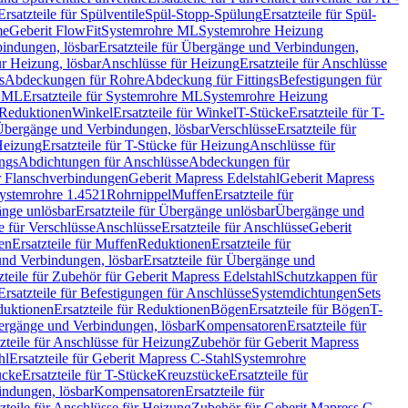
Ersatzteile für Spülventile
Spül-Stopp-Spülung
Ersatzteile für Spül-
me
Geberit FlowFit
Systemrohre ML
Systemrohre Heizung
indungen, lösbar
Ersatzteile für Übergänge und Verbindungen,
r Heizung, lösbar
Anschlüsse für Heizung
Ersatzteile für Anschlüsse
s
Abdeckungen für Rohre
Abdeckung für Fittings
Befestigungen für
e ML
Ersatzteile für Systemrohre ML
Systemrohre Heizung
r Reduktionen
Winkel
Ersatzteile für Winkel
T-Stücke
Ersatzteile für T-
r Übergänge und Verbindungen, lösbar
Verschlüsse
Ersatzteile für
Heizung
Ersatzteile für T-Stücke für Heizung
Anschlüsse für
ngs
Abdichtungen für Anschlüsse
Abdeckungen für
r Flanschverbindungen
Geberit Mapress Edelstahl
Geberit Mapress
 Systemrohre 1.4521
Rohrnippel
Muffen
Ersatzteile für
nge unlösbar
Ersatzteile für Übergänge unlösbar
Übergänge und
le für Verschlüsse
Anschlüsse
Ersatzteile für Anschlüsse
Geberit
en
Ersatzteile für Muffen
Reduktionen
Ersatzteile für
nd Verbindungen, lösbar
Ersatzteile für Übergänge und
zteile für Zubehör für Geberit Mapress Edelstahl
Schutzkappen für
Ersatzteile für Befestigungen für Anschlüsse
Systemdichtungen
Sets
duktionen
Ersatzteile für Reduktionen
Bögen
Ersatzteile für Bögen
T-
bergänge und Verbindungen, lösbar
Kompensatoren
Ersatzteile für
zteile für Anschlüsse für Heizung
Zubehör für Geberit Mapress
hl
Ersatzteile für Geberit Mapress C-Stahl
Systemrohre
ücke
Ersatzteile für T-Stücke
Kreuzstücke
Ersatzteile für
indungen, lösbar
Kompensatoren
Ersatzteile für
zteile für Anschlüsse für Heizung
Zubehör für Geberit Mapress C-