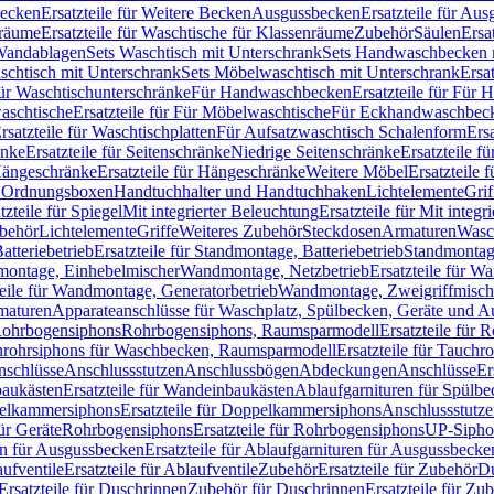
Becken
Ersatzteile für Weitere Becken
Ausgussbecken
Ersatzteile für Au
nräume
Ersatzteile für Waschtische für Klassenräume
Zubehör
Säulen
Ersa
andablagen
Sets Waschtisch mit Unterschrank
Sets Handwaschbecken 
aschtisch mit Unterschrank
Sets Möbelwaschtisch mit Unterschrank
Ersa
für Waschtischunterschränke
Für Handwaschbecken
Ersatzteile für Für
aschtische
Ersatzteile für Für Möbelwaschtische
Für Eckhandwaschbec
rsatzteile für Waschtischplatten
Für Aufsatzwaschtisch Schalenform
Ers
änke
Ersatzteile für Seitenschränke
Niedrige Seitenschränke
Ersatzteile f
ängeschränke
Ersatzteile für Hängeschränke
Weitere Möbel
Ersatzteile 
d Ordnungsboxen
Handtuchhalter und Handtuchhaken
Lichtelemente
Grif
tzteile für Spiegel
Mit integrierter Beleuchtung
Ersatzteile für Mit integr
behör
Lichtelemente
Griffe
Weiteres Zubehör
Steckdosen
Armaturen
Wasc
tteriebetrieb
Ersatzteile für Standmontage, Batteriebetrieb
Standmontage
dmontage, Einhebelmischer
Wandmontage, Netzbetrieb
Ersatzteile für W
teile für Wandmontage, Generatorbetrieb
Wandmontage, Zweigriffmisch
rmaturen
Apparateanschlüsse für Waschplatz, Spülbecken, Geräte und 
 Rohrbogensiphons
Rohrbogensiphons, Raumsparmodell
Ersatzteile für
rohrsiphons für Waschbecken, Raumsparmodell
Ersatzteile für Tauch
nschlüsse
Anschlussstutzen
Anschlussbögen
Abdeckungen
Anschlüsse
Er
aukästen
Ersatzteile für Wandeinbaukästen
Ablaufgarnituren für Spülb
elkammersiphons
Ersatzteile für Doppelkammersiphons
Anschlussstutz
für Geräte
Rohrbogensiphons
Ersatzteile für Rohrbogensiphons
UP-Sipho
en für Ausgussbecken
Ersatzteile für Ablaufgarnituren für Ausgussbecke
ufventile
Ersatzteile für Ablaufventile
Zubehör
Ersatzteile für Zubehör
D
Ersatzteile für Duschrinnen
Zubehör für Duschrinnen
Ersatzteile für Zu