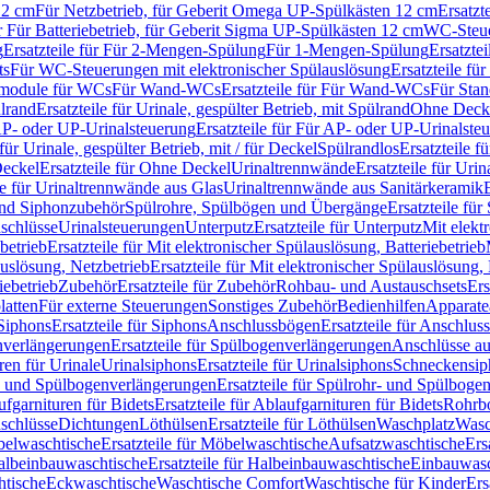
12 cm
Für Netzbetrieb, für Geberit Omega UP-Spülkästen 12 cm
Ersatzt
ür Für Batteriebetrieb, für Geberit Sigma UP-Spülkästen 12 cm
WC-Steue
g
Ersatzteile für Für 2-Mengen-Spülung
Für 1-Mengen-Spülung
Ersatzte
ts
Für WC-Steuerungen mit elektronischer Spülauslösung
Ersatzteile f
ärmodule für WCs
Für Wand-WCs
Ersatzteile für Für Wand-WCs
Für Sta
ülrand
Ersatzteile für Urinale, gespülter Betrieb, mit Spülrand
Ohne Deck
P- oder UP-Urinalsteuerung
Ersatzteile für Für AP- oder UP-Urinalste
 für Urinale, gespülter Betrieb, mit / für Deckel
Spülrandlos
Ersatzteile f
eckel
Ersatzteile für Ohne Deckel
Urinaltrennwände
Ersatzteile für Uri
le für Urinaltrennwände aus Glas
Urinaltrennwände aus Sanitärkeramik
nd Siphonzubehör
Spülrohre, Spülbögen und Übergänge
Ersatzteile fü
schlüsse
Urinalsteuerungen
Unterputz
Ersatzteile für Unterputz
Mit elekt
betrieb
Ersatzteile für Mit elektronischer Spülauslösung, Batteriebetrieb
auslösung, Netzbetrieb
Ersatzteile für Mit elektronischer Spülauslösung,
iebetrieb
Zubehör
Ersatzteile für Zubehör
Rohbau- und Austauschsets
Ers
atten
Für externe Steuerungen
Sonstiges Zubehör
Bedienhilfen
Apparate
Siphons
Ersatzteile für Siphons
Anschlussbögen
Ersatzteile für Anschlu
verlängerungen
Ersatzteile für Spülbogenverlängerungen
Anschlüsse a
ren für Urinale
Urinalsiphons
Ersatzteile für Urinalsiphons
Schneckensip
- und Spülbogenverlängerungen
Ersatzteile für Spülrohr- und Spülbog
fgarnituren für Bidets
Ersatzteile für Ablaufgarnituren für Bidets
Rohrb
schlüsse
Dichtungen
Löthülsen
Ersatzteile für Löthülsen
Waschplatz
Wasc
elwaschtische
Ersatzteile für Möbelwaschtische
Aufsatzwaschtische
Ers
albeinbauwaschtische
Ersatzteile für Halbeinbauwaschtische
Einbauwasc
htische
Eckwaschtische
Waschtische Comfort
Waschtische für Kinder
Ers