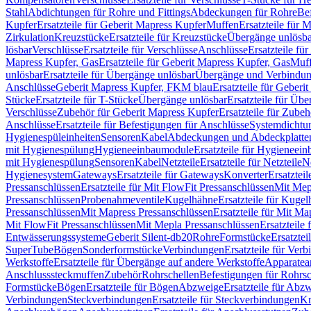
Stahl
Abdichtungen für Rohre und Fittings
Abdeckungen für Rohre
Be
Kupfer
Ersatzteile für Geberit Mapress Kupfer
Muffen
Ersatzteile für 
Zirkulation
Kreuzstücke
Ersatzteile für Kreuzstücke
Übergänge unlösba
lösbar
Verschlüsse
Ersatzteile für Verschlüsse
Anschlüsse
Ersatzteile fü
Mapress Kupfer, Gas
Ersatzteile für Geberit Mapress Kupfer, Gas
Muf
unlösbar
Ersatzteile für Übergänge unlösbar
Übergänge und Verbindun
Anschlüsse
Geberit Mapress Kupfer, FKM blau
Ersatzteile für Geber
Stücke
Ersatzteile für T-Stücke
Übergänge unlösbar
Ersatzteile für Üb
Verschlüsse
Zubehör für Geberit Mapress Kupfer
Ersatzteile für Zube
Anschlüsse
Ersatzteile für Befestigungen für Anschlüsse
Systemdichtu
Hygienespüleinheiten
Sensoren
Kabel
Abdeckungen und Abdeckplatte
mit Hygienespülung
Hygieneeinbaumodule
Ersatzteile für Hygieneei
mit Hygienespülung
Sensoren
Kabel
Netzteile
Ersatzteile für Netzteile
N
Hygienesystem
Gateways
Ersatzteile für Gateways
Konverter
Ersatzteil
Pressanschlüssen
Ersatzteile für Mit FlowFit Pressanschlüssen
Mit Mep
Pressanschlüssen
Probenahmeventile
Kugelhähne
Ersatzteile für Kuge
Pressanschlüssen
Mit Mapress Pressanschlüssen
Ersatzteile für Mit Ma
Mit FlowFit Pressanschlüssen
Mit Mepla Pressanschlüssen
Ersatzteile
Entwässerungssysteme
Geberit Silent-db20
Rohre
Formstücke
Ersatztei
SuperTube
Bögen
Sonderformstücke
Verbindungen
Ersatzteile für Ver
Werkstoffe
Ersatzteile für Übergänge auf andere Werkstoffe
Apparatea
Anschlusssteckmuffen
Zubehör
Rohrschellen
Befestigungen für Rohrsc
Formstücke
Bögen
Ersatzteile für Bögen
Abzweige
Ersatzteile für Abz
Verbindungen
Steckverbindungen
Ersatzteile für Steckverbindungen
Kr