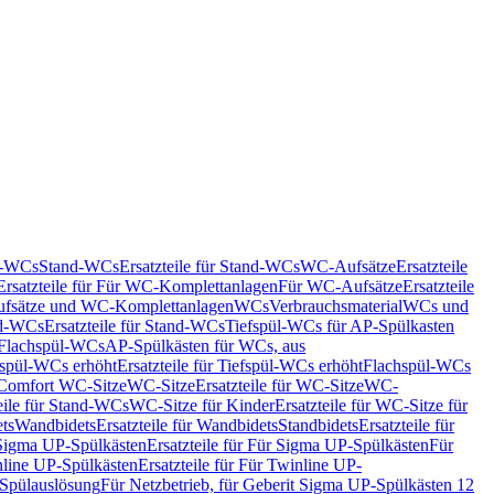
nd-WCs
Stand-WCs
Ersatzteile für Stand-WCs
WC-Aufsätze
Ersatzteile
Ersatzteile für Für WC-Komplettanlagen
Für WC-Aufsätze
Ersatzteile
fsätze und WC-Komplettanlagen
WCs
Verbrauchsmaterial
WCs und
d-WCs
Ersatzteile für Stand-WCs
Tiefspül-WCs für AP-Spülkasten
r Flachspül-WCs
AP-Spülkästen für WCs, aus
fspül-WCs erhöht
Ersatzteile für Tiefspül-WCs erhöht
Flachspül-WCs
r Comfort WC-Sitze
WC-Sitze
Ersatzteile für WC-Sitze
WC-
eile für Stand-WCs
WC-Sitze für Kinder
Ersatzteile für WC-Sitze für
ts
Wandbidets
Ersatzteile für Wandbidets
Standbidets
Ersatzteile für
Sigma UP-Spülkästen
Ersatzteile für Für Sigma UP-Spülkästen
Für
line UP-Spülkästen
Ersatzteile für Für Twinline UP-
 Spülauslösung
Für Netzbetrieb, für Geberit Sigma UP-Spülkästen 12