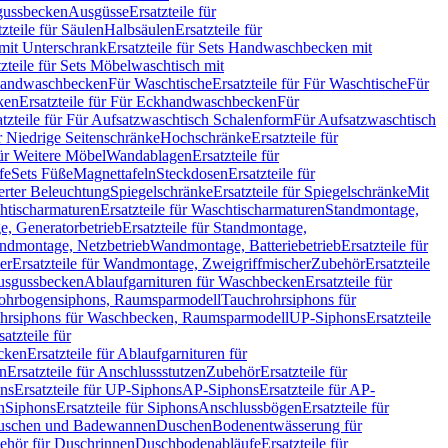
sgussbecken
Ausgüsse
Ersatzteile für
tzteile für Säulen
Halbsäulen
Ersatzteile für
mit Unterschrank
Ersatzteile für Sets Handwaschbecken mit
tzteile für Sets Möbelwaschtisch mit
 Handwaschbecken
Für Waschtische
Ersatzteile für Für Waschtische
Für
ken
Ersatzteile für Für Eckhandwaschbecken
Für
atzteile für Für Aufsatzwaschtisch Schalenform
Für Aufsatzwaschtisch
ür Niedrige Seitenschränke
Hochschränke
Ersatzteile für
für Weitere Möbel
Wandablagen
Ersatzteile für
fe
Sets Füße
Magnettafeln
Steckdosen
Ersatzteile für
ierter Beleuchtung
Spiegelschränke
Ersatzteile für Spiegelschränke
Mit
htischarmaturen
Ersatzteile für Waschtischarmaturen
Standmontage,
, Generatorbetrieb
Ersatzteile für Standmontage,
andmontage, Netzbetrieb
Wandmontage, Batteriebetrieb
Ersatzteile für
er
Ersatzteile für Wandmontage, Zweigriffmischer
Zubehör
Ersatzteile
Ausgussbecken
Ablaufgarnituren für Waschbecken
Ersatzteile für
 Rohrbogensiphons, Raumsparmodell
Tauchrohrsiphons für
rohrsiphons für Waschbecken, Raumsparmodell
UP-Siphons
Ersatzteile
satzteile für
ecken
Ersatzteile für Ablaufgarnituren für
en
Ersatzteile für Anschlussstutzen
Zubehör
Ersatzteile für
ns
Ersatzteile für UP-Siphons
AP-Siphons
Ersatzteile für AP-
n
Siphons
Ersatzteile für Siphons
Anschlussbögen
Ersatzteile für
uschen und Badewannen
Duschen
Bodenentwässerung für
behör für Duschrinnen
Duschbodenabläufe
Ersatzteile für