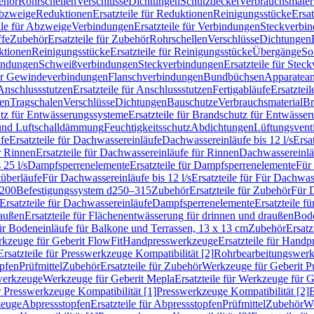
ehör
Rohrschellen
Verschlüsse
Dichtungen
Schutzdeckel
Verbrauchsmater
Abzweige
Reduktionen
Ersatzteile für Reduktionen
Reinigungsstücke
Ersat
ile für Abzweige
Verbindungen
Ersatzteile für Verbindungen
Steckverbi
ffe
Zubehör
Ersatzteile für Zubehör
Rohrschellen
Verschlüsse
Dichtungen
ktionen
Reinigungsstücke
Ersatzteile für Reinigungsstücke
Übergänge
So
bindungen
Schweißverbindungen
Steckverbindungen
Ersatzteile für Ste
für Gewindeverbindungen
Flanschverbindungen
Bundbüchsen
Apparatean
Anschlussstutzen
Ersatzteile für Anschlussstutzen
Fertigabläufe
Ersatzteil
len
Tragschalen
Verschlüsse
Dichtungen
Bauschutze
Verbrauchsmaterial
Br
tz für Entwässerungssysteme
Ersatzteile für Brandschutz für Entwässe
und Luftschalldämmung
Feuchtigkeitsschutz
Abdichtungen
Lüftungsvent
fe
Ersatzteile für Dachwassereinläufe
Dachwassereinläufe bis 12 l/s
Ersa
r Rinnen
Ersatzteile für Dachwassereinläufe für Rinnen
Dachwassereinläu
 25 l/s
Dampfsperrenelemente
Ersatzteile für Dampfsperrenelemente
Für 
tüberläufe
Für Dachwassereinläufe bis 12 l/s
Ersatzteile für Für Dachwass
–200
Befestigungssystem d250–315
Zubehör
Ersatzteile für Zubehör
Für 
Ersatzteile für Dachwassereinläufe
Dampfsperrenelemente
Ersatzteile 
raußen
Ersatzteile für Flächenentwässerung für drinnen und draußen
Bode
für Bodeneinläufe für Balkone und Terrassen, 13 x 13 cm
Zubehör
Ersatz
erkzeuge für Geberit FlowFit
Handpresswerkzeuge
Ersatzteile für Hand
Ersatzteile für Presswerkzeuge Kompatibilität [2]
Rohrbearbeitungswer
opfen
Prüfmittel
Zubehör
Ersatzteile für Zubehör
Werkzeuge für Geberit P
swerkzeuge
Werkzeuge für Geberit Mepla
Ersatzteile für Werkzeuge für 
ür Presswerkzeuge Kompatibilität [1]
Presswerkzeuge Kompatibilität [2]
E
zeuge
Abpressstopfen
Ersatzteile für Abpressstopfen
Prüfmittel
Zubehör
We