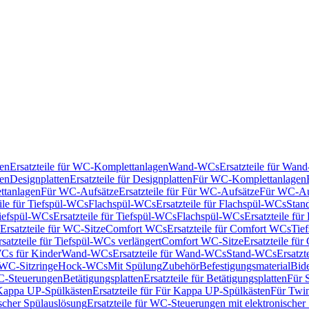
en
Ersatzteile für WC-Komplettanlagen
Wand-WCs
Ersatzteile für Wa
ken
Designplatten
Ersatzteile für Designplatten
Für WC-Komplettanlagen
tanlagen
Für WC-Aufsätze
Ersatzteile für Für WC-Aufsätze
Für WC-Au
eile für Tiefspül-WCs
Flachspül-WCs
Ersatzteile für Flachspül-WCs
Stan
iefspül-WCs
Ersatzteile für Tiefspül-WCs
Flachspül-WCs
Ersatzteile fü
Ersatzteile für WC-Sitze
Comfort WCs
Ersatzteile für Comfort WCs
Tie
rsatzteile für Tiefspül-WCs verlängert
Comfort WC-Sitze
Ersatzteile fü
WCs für Kinder
Wand-WCs
Ersatzteile für Wand-WCs
Stand-WCs
Ersatzt
r WC-Sitzringe
Hock-WCs
Mit Spülung
Zubehör
Befestigungsmaterial
Bide
C-Steuerungen
Betätigungsplatten
Ersatzteile für Betätigungsplatten
Für 
Kappa UP-Spülkästen
Ersatzteile für Für Kappa UP-Spülkästen
Für Twin
scher Spülauslösung
Ersatzteile für WC-Steuerungen mit elektronischer