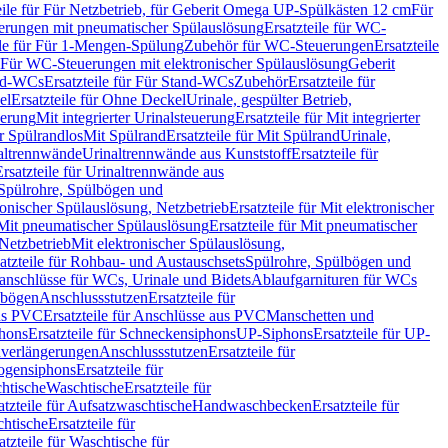
eile für Für Netzbetrieb, für Geberit Omega UP-Spülkästen 12 cm
Für
rungen mit pneumatischer Spülauslösung
Ersatzteile für WC-
ile für Für 1-Mengen-Spülung
Zubehör für WC-Steuerungen
Ersatzteile
ür Für WC-Steuerungen mit elektronischer Spülauslösung
Geberit
nd-WCs
Ersatzteile für Für Stand-WCs
Zubehör
Ersatzteile für
el
Ersatzteile für Ohne Deckel
Urinale, gespülter Betrieb,
uerung
Mit integrierter Urinalsteuerung
Ersatzteile für Mit integrierter
ür Spülrandlos
Mit Spülrand
Ersatzteile für Mit Spülrand
Urinale,
naltrennwände
Urinaltrennwände aus Kunststoff
Ersatzteile für
Ersatzteile für Urinaltrennwände aus
r Spülrohre, Spülbögen und
ronischer Spülauslösung, Netzbetrieb
Ersatzteile für Mit elektronischer
Mit pneumatischer Spülauslösung
Ersatzteile für Mit pneumatischer
 Netzbetrieb
Mit elektronischer Spülauslösung,
atzteile für Rohbau- und Austauschsets
Spülrohre, Spülbögen und
anschlüsse für WCs, Urinale und Bidets
Ablaufgarnituren für WCs
ssbögen
Anschlussstutzen
Ersatzteile für
us PVC
Ersatzteile für Anschlüsse aus PVC
Manschetten und
hons
Ersatzteile für Schneckensiphons
UP-Siphons
Ersatzteile für UP-
enverlängerungen
Anschlussstutzen
Ersatzteile für
ogensiphons
Ersatzteile für
htische
Waschtische
Ersatzteile für
atzteile für Aufsatzwaschtische
Handwaschbecken
Ersatzteile für
htische
Ersatzteile für
atzteile für Waschtische für