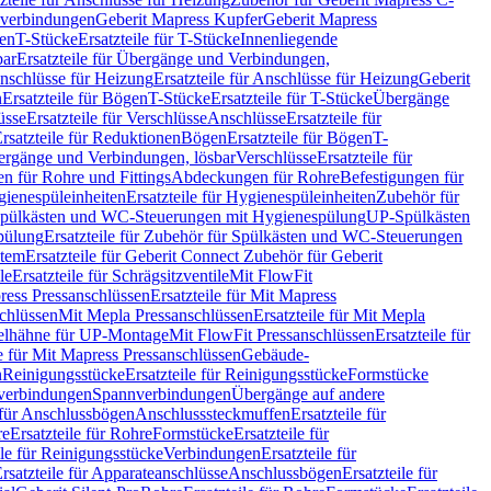
hverbindungen
Geberit Mapress Kupfer
Geberit Mapress
gen
T-Stücke
Ersatzteile für T-Stücke
Innenliegende
bar
Ersatzteile für Übergänge und Verbindungen,
nschlüsse für Heizung
Ersatzteile für Anschlüsse für Heizung
Geberit
n
Ersatzteile für Bögen
T-Stücke
Ersatzteile für T-Stücke
Übergänge
üsse
Ersatzteile für Verschlüsse
Anschlüsse
Ersatzteile für
rsatzteile für Reduktionen
Bögen
Ersatzteile für Bögen
T-
bergänge und Verbindungen, lösbar
Verschlüsse
Ersatzteile für
n für Rohre und Fittings
Abdeckungen für Rohre
Befestigungen für
ienespüleinheiten
Ersatzteile für Hygienespüleinheiten
Zubehör für
r Spülkästen und WC-Steuerungen mit Hygienespülung
UP-Spülkästen
pülung
Ersatzteile für Zubehör für Spülkästen und WC-Steuerungen
stem
Ersatzteile für Geberit Connect Zubehör für Geberit
le
Ersatzteile für Schrägsitzventile
Mit FlowFit
ress Pressanschlüssen
Ersatzteile für Mit Mapress
schlüssen
Mit Mepla Pressanschlüssen
Ersatzteile für Mit Mepla
gelhähne für UP-Montage
Mit FlowFit Pressanschlüssen
Ersatzteile für
le für Mit Mapress Pressanschlüssen
Gebäude-
n
Reinigungsstücke
Ersatzteile für Reinigungsstücke
Formstücke
ckverbindungen
Spannverbindungen
Übergänge auf andere
e für Anschlussbögen
Anschlusssteckmuffen
Ersatzteile für
re
Ersatzteile für Rohre
Formstücke
Ersatzteile für
ile für Reinigungsstücke
Verbindungen
Ersatzteile für
rsatzteile für Apparateanschlüsse
Anschlussbögen
Ersatzteile für