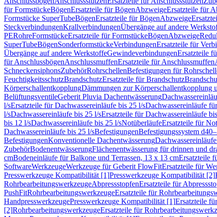
Anschlussbögen
Anschlussstutzen
Ersatzteile für Anschlussstutzen
Zub
für Formstücke
Bögen
Ersatzteile für Bögen
Abzweige
Ersatzteile für 
Formstücke SuperTube
Bögen
Ersatzteile für Bögen
Abzweige
Ersatzte
Steckverbindungen
Krallverbindungen
Übergänge auf andere Werksto
PE
Rohre
Formstücke
Ersatzteile für Formstücke
Bögen
Abzweige
Redu
SuperTube
Bögen
Sonderformstücke
Verbindungen
Ersatzteile für Ver
Übergänge auf andere Werkstoffe
Gewindeverbindungen
Ersatzteile 
für Anschlussbögen
Anschlussmuffen
Ersatzteile für Anschlussmuffen
Schneckensiphons
Zubehör
Rohrschellen
Befestigungen für Rohrschel
Feuchtigkeitsschutz
Brandschutz
Ersatzteile für Brandschutz
Brandschu
Körperschallentkopplung
Dämmungen zur Körperschallentkopplung 
Belüftungsventile
Geberit Pluvia Dachentwässerung
Dachwassereinläu
l/s
Ersatzteile für Dachwassereinläufe bis 25 l/s
Dachwassereinläufe fü
l/s
Dachwassereinläufe bis 25 l/s
Ersatzteile für Dachwassereinläufe bis
bis 12 l/s
Dachwassereinläufe bis 25 l/s
Notüberläufe
Ersatzteile für No
Dachwassereinläufe bis 25 l/s
Befestigungen
Befestigungssystem d40
Befestigungen
Konventionelle Dachentwässerung
Dachwassereinläufe
Zubehör
Bodenentwässerung
Flächenentwässerung für drinnen und d
cm
Bodeneinläufe für Balkone und Terrassen, 13 x 13 cm
Ersatzteile 
Software
Werkzeuge
Werkzeuge für Geberit FlowFit
Ersatzteile für W
Presswerkzeuge Kompatibilität [1]
Presswerkzeuge Kompatibilität [2]
Rohrbearbeitungswerkzeuge
Abpressstopfen
Ersatzteile für Abpressst
PushFit
Rohrbearbeitungswerkzeuge
Ersatzteile für Rohrbearbeitung
Handpresswerkzeuge
Presswerkzeuge Kompatibilität [1]
Ersatzteile f
[2]
Rohrbearbeitungswerkzeuge
Ersatzteile für Rohrbearbeitungswerk