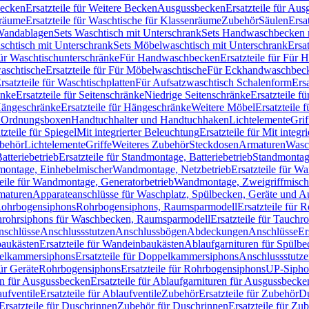
Becken
Ersatzteile für Weitere Becken
Ausgussbecken
Ersatzteile für Au
nräume
Ersatzteile für Waschtische für Klassenräume
Zubehör
Säulen
Ersa
andablagen
Sets Waschtisch mit Unterschrank
Sets Handwaschbecken 
aschtisch mit Unterschrank
Sets Möbelwaschtisch mit Unterschrank
Ersa
für Waschtischunterschränke
Für Handwaschbecken
Ersatzteile für Für
aschtische
Ersatzteile für Für Möbelwaschtische
Für Eckhandwaschbec
rsatzteile für Waschtischplatten
Für Aufsatzwaschtisch Schalenform
Ers
änke
Ersatzteile für Seitenschränke
Niedrige Seitenschränke
Ersatzteile f
ängeschränke
Ersatzteile für Hängeschränke
Weitere Möbel
Ersatzteile 
d Ordnungsboxen
Handtuchhalter und Handtuchhaken
Lichtelemente
Grif
tzteile für Spiegel
Mit integrierter Beleuchtung
Ersatzteile für Mit integr
behör
Lichtelemente
Griffe
Weiteres Zubehör
Steckdosen
Armaturen
Wasc
tteriebetrieb
Ersatzteile für Standmontage, Batteriebetrieb
Standmontage
dmontage, Einhebelmischer
Wandmontage, Netzbetrieb
Ersatzteile für W
teile für Wandmontage, Generatorbetrieb
Wandmontage, Zweigriffmisch
rmaturen
Apparateanschlüsse für Waschplatz, Spülbecken, Geräte und 
 Rohrbogensiphons
Rohrbogensiphons, Raumsparmodell
Ersatzteile für
rohrsiphons für Waschbecken, Raumsparmodell
Ersatzteile für Tauch
nschlüsse
Anschlussstutzen
Anschlussbögen
Abdeckungen
Anschlüsse
Er
aukästen
Ersatzteile für Wandeinbaukästen
Ablaufgarnituren für Spülb
elkammersiphons
Ersatzteile für Doppelkammersiphons
Anschlussstutz
für Geräte
Rohrbogensiphons
Ersatzteile für Rohrbogensiphons
UP-Sipho
en für Ausgussbecken
Ersatzteile für Ablaufgarnituren für Ausgussbecke
ufventile
Ersatzteile für Ablaufventile
Zubehör
Ersatzteile für Zubehör
D
Ersatzteile für Duschrinnen
Zubehör für Duschrinnen
Ersatzteile für Zu