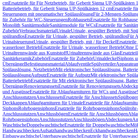
cm
Ersatzteile für Für Netzbetrieb, für Geberit Sigma UP-Spülkästen 
Batteriebetrieb, für Geberit Sigma UP-Spülkästen 12 cm
Ersatzteile f
Steuerungen mit pneumatischer Spülauslösung
Für 2-Mengen-Spülun
für Zubehör für WC-Steuerungen
Rohbausets
Ersatzteile für Rohbause
Monolith Sanitärmodule
Sanitärmodule für WCs
Ersatzteile für Sanit
Zubehör
Verbrauchsmaterial
Urinale
Urinale, gespülter Betrieb, mit Sp
spülrandlos
Ersatzteile für Urinale, gespülter Betrieb, spülrandlos
Für A
Urinalsteuerung
Urinale, gespülter Betrieb, mit / für Deckel
Ersatzteile
wasserloser Betrieb
Ersatzteile für Urinale, wasserloser Betrieb
Ohne D
Urinaltrennwände aus Kunststoff
Urinaltrennwände aus Glas
Ersatztei
Sanitärkeramik
Zubehör
Ersatzteile für Zubehör
Urinaldeckel
Siphons u
Übergänge
Befestigungsmaterial
Ablaufventile
Spülverteiler
Apparatean
Spülauslösung, Netzbetrieb
Mit elektronischer Spülauslösung, Batterie
Spülauslösung
Aufputz
Ersatzteile für Aufputz
Mit elektronischer Spül
Batteriebetrieb
Ersatzteile für Mit elektronischer Spülauslösung, Batter
Übergänge
Renovierungssets
Ersatzteile für Renovierungssets
Abdeckpl
und Ausgüsse
Ersatzteile für Ablaufgarnituren für WCs und Ausgüsse
Anschlussstutzen
Anschlusssets
Ersatzteile für Anschlusssets
Spülbogen
Deckkappen
Ablaufgarnituren für Urinale
Ersatzteile für Ablaufgarnitu
Siphons
Rohrbogensiphons
Ersatzteile für Rohrbogensiphons
Spülrohr
Anschlussstutzen
Anschlussbögen
Ersatzteile für Anschlussbögen
Ablau
Rohrbogensiphons
Anschlussstutzen
Anschlussbögen
Abdeckungen
An
Waschtische
Doppelwaschtische
Ersatzteile für Doppelwaschtische
Möb
Handwaschbecken
Aufsatzhandwaschbecken
Eckhandwaschbecken
H
Einbauwaschtische
Unterbauwaschtische
Ersatzteile für Unterbauwasc