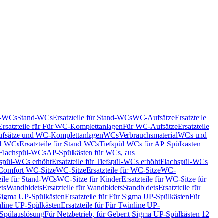
nd-WCs
Stand-WCs
Ersatzteile für Stand-WCs
WC-Aufsätze
Ersatzteile
Ersatzteile für Für WC-Komplettanlagen
Für WC-Aufsätze
Ersatzteile
fsätze und WC-Komplettanlagen
WCs
Verbrauchsmaterial
WCs und
d-WCs
Ersatzteile für Stand-WCs
Tiefspül-WCs für AP-Spülkasten
r Flachspül-WCs
AP-Spülkästen für WCs, aus
fspül-WCs erhöht
Ersatzteile für Tiefspül-WCs erhöht
Flachspül-WCs
r Comfort WC-Sitze
WC-Sitze
Ersatzteile für WC-Sitze
WC-
eile für Stand-WCs
WC-Sitze für Kinder
Ersatzteile für WC-Sitze für
ts
Wandbidets
Ersatzteile für Wandbidets
Standbidets
Ersatzteile für
Sigma UP-Spülkästen
Ersatzteile für Für Sigma UP-Spülkästen
Für
line UP-Spülkästen
Ersatzteile für Für Twinline UP-
 Spülauslösung
Für Netzbetrieb, für Geberit Sigma UP-Spülkästen 12