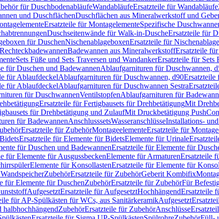
Zubehör für Duschbodenabläufe
Wandabläufe
Ersatzteile für Wandabläufe
wannen und Duschflächen
Duschflächen aus Mineralwerkstoff und Geberi
ntagelemente
Ersatzteile für Montagelemente
Spezifische Duschwanne
schabtrennungen
Duschseitenwände für Walk-in-Dusche
Ersatzteile für
lageboxen für Duschen
Nischenablageboxen
Ersatzteile für Nischenabla
ür Rechteckbadewannen
Badewannen aus Mineralwerkstoff
Ersatzteile f
mente
Sets Füße und Sets Traversen und Wandanker
Ersatzteile für Set
se für Duschen und Badewannen
Ablaufgarnituren für Duschwannen, 
ile für Ablaufdeckel
Ablaufgarnituren für Duschwannen, d90
Ersatzteil
ile für Ablaufdeckel
Ablaufgarnituren für Duschwannen Sestra
Ersatztei
rnituren für Duschwannen
Ventilstopfen
Ablaufgarnituren für Badewann
rehbetätigung
Ersatzteile für Fertigbausets für Drehbetätigung
Mit Drehbe
rtigbausets für Drehbetätigung und Zulauf
Mit Druckbetätigung PushCon
ituren für Badewannen
Anschlusssets
Wasseranschlüsse
Installations- un
ubehör
Ersatzteile für Zubehör
Montageelemente
Ersatzteile für Montag
Bidets
Ersatzteile für Elemente für Bidets
Elemente für Urinale
Ersatztei
mente für Duschen und Badewannen
Ersatzteile für Elemente für Dus
ile für Elemente für Ausgussbecken
Elemente für Armaturen
Ersatzteile 
hirrspüler
Elemente für Konsollasten
Ersatzteile für Elemente für Konso
r Wandspeicher
Zubehör
Ersatzteile für Zubehör
Geberit Kombifix
Montag
le für Elemente für Duschen
Zubehör
Ersatzteile für Zubehör
Für Befesti
unststoff
Aufgesetzt
Ersatzteile für Aufgesetzt
Hochhängend
Ersatzteile
eile für AP-Spülkästen für WCs, aus Sanitärkeramik
Aufgesetzt
Ersatztei
nd halbhochhängend
Zubehör
Ersatzteile für Zubehör
Anschlüsse
Ersatztei
pülkästen
Ersatzteile für Sigma UP-Spülkästen
Spülrohre
Zubehör
Füll- 