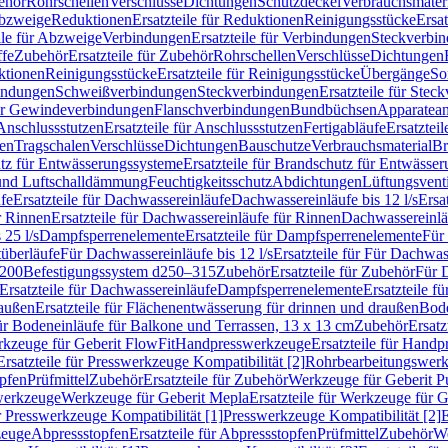
ehör
Rohrschellen
Verschlüsse
Dichtungen
Schutzdeckel
Verbrauchsmater
Abzweige
Reduktionen
Ersatzteile für Reduktionen
Reinigungsstücke
Ersat
ile für Abzweige
Verbindungen
Ersatzteile für Verbindungen
Steckverbi
ffe
Zubehör
Ersatzteile für Zubehör
Rohrschellen
Verschlüsse
Dichtungen
ktionen
Reinigungsstücke
Ersatzteile für Reinigungsstücke
Übergänge
So
bindungen
Schweißverbindungen
Steckverbindungen
Ersatzteile für Ste
für Gewindeverbindungen
Flanschverbindungen
Bundbüchsen
Apparatean
Anschlussstutzen
Ersatzteile für Anschlussstutzen
Fertigabläufe
Ersatzteil
len
Tragschalen
Verschlüsse
Dichtungen
Bauschutze
Verbrauchsmaterial
Br
tz für Entwässerungssysteme
Ersatzteile für Brandschutz für Entwässe
und Luftschalldämmung
Feuchtigkeitsschutz
Abdichtungen
Lüftungsvent
fe
Ersatzteile für Dachwassereinläufe
Dachwassereinläufe bis 12 l/s
Ersa
r Rinnen
Ersatzteile für Dachwassereinläufe für Rinnen
Dachwassereinläu
 25 l/s
Dampfsperrenelemente
Ersatzteile für Dampfsperrenelemente
Für 
tüberläufe
Für Dachwassereinläufe bis 12 l/s
Ersatzteile für Für Dachwass
–200
Befestigungssystem d250–315
Zubehör
Ersatzteile für Zubehör
Für 
Ersatzteile für Dachwassereinläufe
Dampfsperrenelemente
Ersatzteile 
raußen
Ersatzteile für Flächenentwässerung für drinnen und draußen
Bode
für Bodeneinläufe für Balkone und Terrassen, 13 x 13 cm
Zubehör
Ersatz
erkzeuge für Geberit FlowFit
Handpresswerkzeuge
Ersatzteile für Hand
Ersatzteile für Presswerkzeuge Kompatibilität [2]
Rohrbearbeitungswer
opfen
Prüfmittel
Zubehör
Ersatzteile für Zubehör
Werkzeuge für Geberit P
swerkzeuge
Werkzeuge für Geberit Mepla
Ersatzteile für Werkzeuge für 
ür Presswerkzeuge Kompatibilität [1]
Presswerkzeuge Kompatibilität [2]
E
zeuge
Abpressstopfen
Ersatzteile für Abpressstopfen
Prüfmittel
Zubehör
We