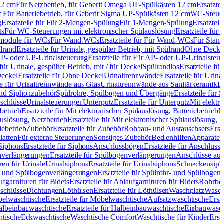
12 cm
Für Netzbetrieb, für Geberit Omega UP-Spülkästen 12 cm
Ersatzt
ür Für Batteriebetrieb, für Geberit Sigma UP-Spülkästen 12 cm
WC-Steue
g
Ersatzteile für Für 2-Mengen-Spülung
Für 1-Mengen-Spülung
Ersatzte
ts
Für WC-Steuerungen mit elektronischer Spülauslösung
Ersatzteile f
ärmodule für WCs
Für Wand-WCs
Ersatzteile für Für Wand-WCs
Für Sta
ülrand
Ersatzteile für Urinale, gespülter Betrieb, mit Spülrand
Ohne Deck
P- oder UP-Urinalsteuerung
Ersatzteile für Für AP- oder UP-Urinalste
 für Urinale, gespülter Betrieb, mit / für Deckel
Spülrandlos
Ersatzteile f
eckel
Ersatzteile für Ohne Deckel
Urinaltrennwände
Ersatzteile für Uri
le für Urinaltrennwände aus Glas
Urinaltrennwände aus Sanitärkeramik
nd Siphonzubehör
Spülrohre, Spülbögen und Übergänge
Ersatzteile fü
schlüsse
Urinalsteuerungen
Unterputz
Ersatzteile für Unterputz
Mit elekt
betrieb
Ersatzteile für Mit elektronischer Spülauslösung, Batteriebetrieb
auslösung, Netzbetrieb
Ersatzteile für Mit elektronischer Spülauslösung,
iebetrieb
Zubehör
Ersatzteile für Zubehör
Rohbau- und Austauschsets
Ers
atten
Für externe Steuerungen
Sonstiges Zubehör
Bedienhilfen
Apparate
Siphons
Ersatzteile für Siphons
Anschlussbögen
Ersatzteile für Anschlu
verlängerungen
Ersatzteile für Spülbogenverlängerungen
Anschlüsse a
ren für Urinale
Urinalsiphons
Ersatzteile für Urinalsiphons
Schneckensip
- und Spülbogenverlängerungen
Ersatzteile für Spülrohr- und Spülbog
fgarnituren für Bidets
Ersatzteile für Ablaufgarnituren für Bidets
Rohrb
schlüsse
Dichtungen
Löthülsen
Ersatzteile für Löthülsen
Waschplatz
Wasc
elwaschtische
Ersatzteile für Möbelwaschtische
Aufsatzwaschtische
Ers
albeinbauwaschtische
Ersatzteile für Halbeinbauwaschtische
Einbauwasc
htische
Eckwaschtische
Waschtische Comfort
Waschtische für Kinder
Ers