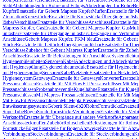
Stahl
Abdichtungen für Rohre und Fittings
Abdeckungen für Rohre
Be
Kupfer
Ersatzteile für Geberit Mapress Kupfer
Muffen
Ersatzteile für 
Zirkulation
Kreuzstücke
Ersatzteile für Kreuzstücke
Übergänge unlösba
lösbar
Verschlüsse
Ersatzteile für Verschlüsse
Anschlüsse
Ersatzteile fü
Mapress Kupfer, Gas
Ersatzteile für Geberit Mapress Kupfer, Gas
Muf
unlösbar
Ersatzteile für Übergänge unlösbar
Übergänge und Verbindun
Anschlüsse
Geberit Mapress Kupfer, FKM blau
Ersatzteile für Geber
Stücke
Ersatzteile für T-Stücke
Übergänge unlösbar
Ersatzteile für Üb
Verschlüsse
Zubehör für Geberit Mapress Kupfer
Ersatzteile für Zube
Anschlüsse
Ersatzteile für Befestigungen für Anschlüsse
Systemdichtu
Hygienespüleinheiten
Sensoren
Kabel
Abdeckungen und Abdeckplatte
mit Hygienespülung
Hygieneeinbaumodule
Ersatzteile für Hygieneei
mit Hygienespülung
Sensoren
Kabel
Netzteile
Ersatzteile für Netzteile
N
Hygienesystem
Gateways
Ersatzteile für Gateways
Konverter
Ersatzteil
Pressanschlüssen
Ersatzteile für Mit FlowFit Pressanschlüssen
Mit Mep
Pressanschlüssen
Probenahmeventile
Kugelhähne
Ersatzteile für Kuge
Pressanschlüssen
Mit Mapress Pressanschlüssen
Ersatzteile für Mit Ma
Mit FlowFit Pressanschlüssen
Mit Mepla Pressanschlüssen
Ersatzteile
Entwässerungssysteme
Geberit Silent-db20
Rohre
Formstücke
Ersatztei
SuperTube
Bögen
Sonderformstücke
Verbindungen
Ersatzteile für Ver
Werkstoffe
Ersatzteile für Übergänge auf andere Werkstoffe
Apparatea
Anschlusssteckmuffen
Zubehör
Rohrschellen
Befestigungen für Rohrsc
Formstücke
Bögen
Ersatzteile für Bögen
Abzweige
Ersatzteile für Abz
Verbindungen
Steckverbindungen
Ersatzteile für Steckverbindungen
Kr