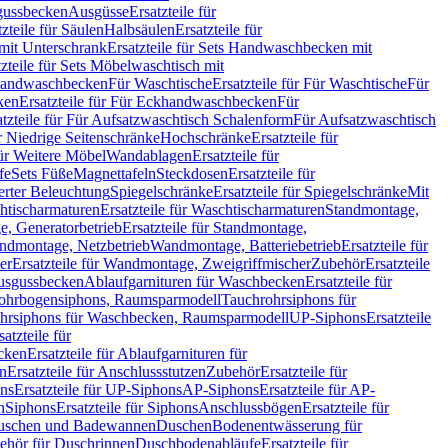
sgussbecken
Ausgüsse
Ersatzteile für
tzteile für Säulen
Halbsäulen
Ersatzteile für
mit Unterschrank
Ersatzteile für Sets Handwaschbecken mit
tzteile für Sets Möbelwaschtisch mit
 Handwaschbecken
Für Waschtische
Ersatzteile für Für Waschtische
Für
ken
Ersatzteile für Für Eckhandwaschbecken
Für
atzteile für Für Aufsatzwaschtisch Schalenform
Für Aufsatzwaschtisch
ür Niedrige Seitenschränke
Hochschränke
Ersatzteile für
für Weitere Möbel
Wandablagen
Ersatzteile für
fe
Sets Füße
Magnettafeln
Steckdosen
Ersatzteile für
ierter Beleuchtung
Spiegelschränke
Ersatzteile für Spiegelschränke
Mit
htischarmaturen
Ersatzteile für Waschtischarmaturen
Standmontage,
, Generatorbetrieb
Ersatzteile für Standmontage,
andmontage, Netzbetrieb
Wandmontage, Batteriebetrieb
Ersatzteile für
er
Ersatzteile für Wandmontage, Zweigriffmischer
Zubehör
Ersatzteile
Ausgussbecken
Ablaufgarnituren für Waschbecken
Ersatzteile für
 Rohrbogensiphons, Raumsparmodell
Tauchrohrsiphons für
rohrsiphons für Waschbecken, Raumsparmodell
UP-Siphons
Ersatzteile
satzteile für
ecken
Ersatzteile für Ablaufgarnituren für
en
Ersatzteile für Anschlussstutzen
Zubehör
Ersatzteile für
ns
Ersatzteile für UP-Siphons
AP-Siphons
Ersatzteile für AP-
n
Siphons
Ersatzteile für Siphons
Anschlussbögen
Ersatzteile für
uschen und Badewannen
Duschen
Bodenentwässerung für
behör für Duschrinnen
Duschbodenabläufe
Ersatzteile für