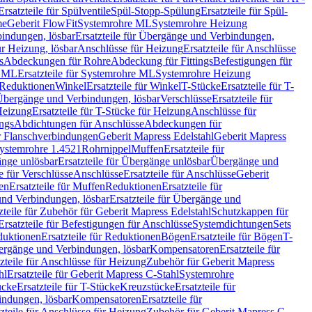
Ersatzteile für Spülventile
Spül-Stopp-Spülung
Ersatzteile für Spül-
me
Geberit FlowFit
Systemrohre ML
Systemrohre Heizung
indungen, lösbar
Ersatzteile für Übergänge und Verbindungen,
r Heizung, lösbar
Anschlüsse für Heizung
Ersatzteile für Anschlüsse
s
Abdeckungen für Rohre
Abdeckung für Fittings
Befestigungen für
e ML
Ersatzteile für Systemrohre ML
Systemrohre Heizung
r Reduktionen
Winkel
Ersatzteile für Winkel
T-Stücke
Ersatzteile für T-
r Übergänge und Verbindungen, lösbar
Verschlüsse
Ersatzteile für
Heizung
Ersatzteile für T-Stücke für Heizung
Anschlüsse für
ngs
Abdichtungen für Anschlüsse
Abdeckungen für
r Flanschverbindungen
Geberit Mapress Edelstahl
Geberit Mapress
 Systemrohre 1.4521
Rohrnippel
Muffen
Ersatzteile für
nge unlösbar
Ersatzteile für Übergänge unlösbar
Übergänge und
le für Verschlüsse
Anschlüsse
Ersatzteile für Anschlüsse
Geberit
en
Ersatzteile für Muffen
Reduktionen
Ersatzteile für
nd Verbindungen, lösbar
Ersatzteile für Übergänge und
zteile für Zubehör für Geberit Mapress Edelstahl
Schutzkappen für
Ersatzteile für Befestigungen für Anschlüsse
Systemdichtungen
Sets
duktionen
Ersatzteile für Reduktionen
Bögen
Ersatzteile für Bögen
T-
bergänge und Verbindungen, lösbar
Kompensatoren
Ersatzteile für
zteile für Anschlüsse für Heizung
Zubehör für Geberit Mapress
hl
Ersatzteile für Geberit Mapress C-Stahl
Systemrohre
ücke
Ersatzteile für T-Stücke
Kreuzstücke
Ersatzteile für
indungen, lösbar
Kompensatoren
Ersatzteile für
zteile für Anschlüsse für Heizung
Zubehör für Geberit Mapress C-