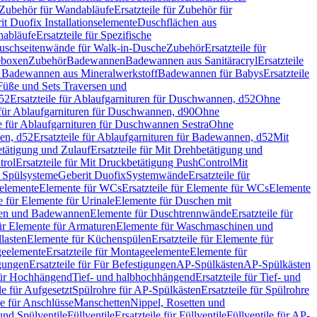
Zubehör für Wandabläufe
Ersatzteile für Zubehör für
t Duofix Installationselemente
Duschflächen aus
nabläufe
Ersatzteile für Spezifische
 Duschseitenwände für Walk-in-Dusche
Zubehör
Ersatzteile für
geboxen
Zubehör
Badewannen
Badewannen aus Sanitäracryl
Ersatzteile
ür Badewannen aus Mineralwerkstoff
Badewannen für Babys
Ersatzteile
s Füße und Sets Traversen und
d52
Ersatzteile für Ablaufgarnituren für Duschwannen, d52
Ohne
e für Ablaufgarnituren für Duschwannen, d90
Ohne
le für Ablaufgarnituren für Duschwannen Sestra
Ohne
en, d52
Ersatzteile für Ablaufgarnituren für Badewannen, d52
Mit
tätigung und Zulauf
Ersatzteile für Mit Drehbetätigung und
trol
Ersatzteile für Mit Druckbetätigung PushControl
Mit
d Spülsysteme
Geberit Duofix
Systemwände
Ersatzteile für
eelemente
Elemente für WCs
Ersatzteile für Elemente für WCs
Elemente
le für Elemente für Urinale
Elemente für Duschen mit
chen und Badewannen
Elemente für Duschtrennwände
Ersatzteile für
für Elemente für Armaturen
Elemente für Waschmaschinen und
llasten
Elemente für Küchenspülen
Ersatzteile für Elemente für
eelemente
Ersatzteile für Montageelemente
Elemente für
gungen
Ersatzteile für Für Befestigungen
AP-Spülkästen
AP-Spülkästen
 für Hochhängend
Tief- und halbhochhängend
Ersatzteile für Tief- und
le für Aufgesetzt
Spülrohre für AP-Spülkästen
Ersatzteile für Spülrohre
le für Anschlüsse
Manschetten
Nippel, Rosetten und
und Spülventile
Füllventile
Ersatzteile für Füllventile
Füllventile für AP-