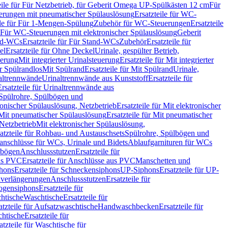
eile für Für Netzbetrieb, für Geberit Omega UP-Spülkästen 12 cm
Für
rungen mit pneumatischer Spülauslösung
Ersatzteile für WC-
ile für Für 1-Mengen-Spülung
Zubehör für WC-Steuerungen
Ersatzteile
ür Für WC-Steuerungen mit elektronischer Spülauslösung
Geberit
nd-WCs
Ersatzteile für Für Stand-WCs
Zubehör
Ersatzteile für
el
Ersatzteile für Ohne Deckel
Urinale, gespülter Betrieb,
uerung
Mit integrierter Urinalsteuerung
Ersatzteile für Mit integrierter
ür Spülrandlos
Mit Spülrand
Ersatzteile für Mit Spülrand
Urinale,
naltrennwände
Urinaltrennwände aus Kunststoff
Ersatzteile für
Ersatzteile für Urinaltrennwände aus
r Spülrohre, Spülbögen und
ronischer Spülauslösung, Netzbetrieb
Ersatzteile für Mit elektronischer
Mit pneumatischer Spülauslösung
Ersatzteile für Mit pneumatischer
 Netzbetrieb
Mit elektronischer Spülauslösung,
atzteile für Rohbau- und Austauschsets
Spülrohre, Spülbögen und
anschlüsse für WCs, Urinale und Bidets
Ablaufgarnituren für WCs
ssbögen
Anschlussstutzen
Ersatzteile für
us PVC
Ersatzteile für Anschlüsse aus PVC
Manschetten und
hons
Ersatzteile für Schneckensiphons
UP-Siphons
Ersatzteile für UP-
enverlängerungen
Anschlussstutzen
Ersatzteile für
ogensiphons
Ersatzteile für
htische
Waschtische
Ersatzteile für
atzteile für Aufsatzwaschtische
Handwaschbecken
Ersatzteile für
htische
Ersatzteile für
atzteile für Waschtische für