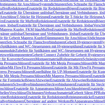
festigungen für Anschlüsse
Systemdichtungen
Sets Schraube für Flansc
Muffen
Reduktionen
Ersatzteile für Reduktionen
Bögen
Ersatzteile für Bö
r
Ersatzteile für Übergänge unlösbar
Übergänge und Verbindungen, lös
r Anschlüsse
T-Stücke für Heizung
Ersatzteile für T-Stücke für Heizung
A
fen
Ersatzteile für Muffen
Reduktionen
Ersatzteile für Reduktionen
Böge
gen, lösbar
Ersatzteile für Übergänge und Verbindungen, lösbar
Verschl
it Mapress Kupfer, FKM blau
Muffen
Ersatzteile für Muffen
Reduktionen
E
ergänge unlösbar
Übergänge und Verbindungen, lösbar
Ersatzteile für Ü
hör für Geberit Mapress Kupfer
Dämmungen für Anschlüsse
Abdichtunge
ngen
Sets Schraube für Flanschverbindungen
Geberit Hygienesystem
Hyg
n
Spülkästen und WC-Steuerungen mit Hygienespülung
Ersatzteile fü
nbaumodule
Zubehör für Spülkästen und WC-Steuerungen mit Hygienes
etzwerkkomponenten
Geberit Connect Zubehör für Geberit Hygienesy
e für Konverter
Sensoren
Montagematerial
Rohrarmaturen
Schrägsitzventi
la Pressanschlüssen
Ersatzteile für Mit Mepla Pressanschlüssen
Mit Map
lhähne
Mit FlowFit Pressanschlüssen
Ersatzteile für Mit FlowFit Pressan
press Pressanschlüssen
Kugelhähne für UP-Montage
Ersatzteile für Ku
 für Mit Mepla Pressanschlüssen
Mit Mapress Pressanschlüssen
Ersatztei
le für Formstücke
Bögen
Abzweige
Ersatzteile für Abzweige
Reduktione
bindungen
Schweißverbindungen
Steckverbindungen
Ersatzteile für Ste
nschlüsse
Ersatzteile für Apparateanschlüsse
Anschlussbögen
Ersatzteil
hellen
Verschlüsse
Dichtungen
Verbrauchsmaterial
Geberit Silent-PP
Roh
weige
Reduktionen
Ersatzteile für Reduktionen
Reinigungsstücke
Ersatzte
allverbindungen
Übergänge auf andere Werkstoffe
Apparateanschlüsse
E