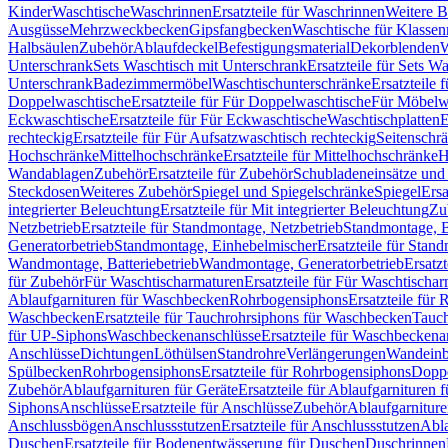
Kinder
Waschtische
Waschrinnen
Ersatzteile für Waschrinnen
Weitere 
Ausgüsse
Mehrzweckbecken
Gipsfangbecken
Waschtische für Klasse
Halbsäulen
Zubehör
Ablaufdeckel
Befestigungsmaterial
Dekorblenden
W
Unterschrank
Sets Waschtisch mit Unterschrank
Ersatzteile für Sets W
Unterschrank
Badezimmermöbel
Waschtischunterschränke
Ersatzteile 
Doppelwaschtische
Ersatzteile für Für Doppelwaschtische
Für Möbelw
Eckwaschtische
Ersatzteile für Für Eckwaschtische
Waschtischplatten
E
rechteckig
Ersatzteile für Für Aufsatzwaschtisch rechteckig
Seitenschr
Hochschränke
Mittelhochschränke
Ersatzteile für Mittelhochschränke
H
Wandablagen
Zubehör
Ersatzteile für Zubehör
Schubladeneinsätze un
Steckdosen
Weiteres Zubehör
Spiegel und Spiegelschränke
Spiegel
Ersa
integrierter Beleuchtung
Ersatzteile für Mit integrierter Beleuchtung
Zu
Netzbetrieb
Ersatzteile für Standmontage, Netzbetrieb
Standmontage, Ba
Generatorbetrieb
Standmontage, Einhebelmischer
Ersatzteile für Stan
Wandmontage, Batteriebetrieb
Wandmontage, Generatorbetrieb
Ersatz
für Zubehör
Für Waschtischarmaturen
Ersatzteile für Für Waschtischa
Ablaufgarnituren für Waschbecken
Rohrbogensiphons
Ersatzteile für
Waschbecken
Ersatzteile für Tauchrohrsiphons für Waschbecken
Tauch
für UP-Siphons
Waschbeckenanschlüsse
Ersatzteile für Waschbeckena
Anschlüsse
Dichtungen
Löthülsen
Standrohre
Verlängerungen
Wandeinb
Spülbecken
Rohrbogensiphons
Ersatzteile für Rohrbogensiphons
Dopp
Zubehör
Ablaufgarnituren für Geräte
Ersatzteile für Ablaufgarnituren 
Siphons
Anschlüsse
Ersatzteile für Anschlüsse
Zubehör
Ablaufgarnitur
Anschlussbögen
Anschlussstutzen
Ersatzteile für Anschlussstutzen
Abla
Duschen
Ersatzteile für Bodenentwässerung für Duschen
Duschrinnen