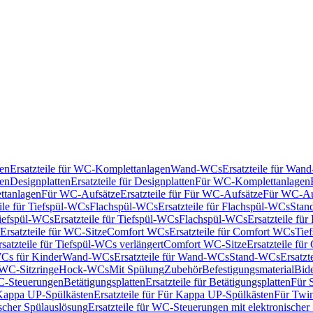
en
Ersatzteile für WC-Komplettanlagen
Wand-WCs
Ersatzteile für Wa
ken
Designplatten
Ersatzteile für Designplatten
Für WC-Komplettanlagen
tanlagen
Für WC-Aufsätze
Ersatzteile für Für WC-Aufsätze
Für WC-Au
eile für Tiefspül-WCs
Flachspül-WCs
Ersatzteile für Flachspül-WCs
Stan
iefspül-WCs
Ersatzteile für Tiefspül-WCs
Flachspül-WCs
Ersatzteile fü
Ersatzteile für WC-Sitze
Comfort WCs
Ersatzteile für Comfort WCs
Tie
rsatzteile für Tiefspül-WCs verlängert
Comfort WC-Sitze
Ersatzteile fü
WCs für Kinder
Wand-WCs
Ersatzteile für Wand-WCs
Stand-WCs
Ersatzt
r WC-Sitzringe
Hock-WCs
Mit Spülung
Zubehör
Befestigungsmaterial
Bide
C-Steuerungen
Betätigungsplatten
Ersatzteile für Betätigungsplatten
Für 
Kappa UP-Spülkästen
Ersatzteile für Für Kappa UP-Spülkästen
Für Twin
scher Spülauslösung
Ersatzteile für WC-Steuerungen mit elektronischer