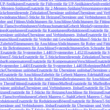
r UP-Spülkästen
Ersatzteile für Füllventile für UP-Spülkästen
Spülventile
-Mengen-Spülung
Ersatzteile für 2-Mengen-Spülung
Versorgungssyste
ücke
Innenliegende Zirkulation
Übergänge unlösbar
Übergänge und Verb
Gewindeanschluss
T-Stücke für Heizung
Übergänge und Verbindungen fü
hre und Fittings
Abdichtungen für Anschlüsse
Abdichtungen für Fitting
für Flanschverbindungen
Verbrauchsmaterial
Geberit Mepla
Systemrohr
tings
Kupplungen
Ersatzteile für Kupplungen
Reduktionen
Ersatzteile fü
Übergänge unlösbar
Übergänge und Verbindungen, lösbar
Ersatzteile fü
deanschluss
Ersatzteile für Verteiler mit Gewindeanschluss
T-Stücke für 
r Zubehör
Dämmungen für Anschlüsse
Abdichtungen für Rohre und Fitti
ile für Befestigungen für Anschlüsse
Systemdichtungen
Sets Schraube fü
1
Ersatzteile für Systemrohre 1.4401
Systemrohre 1.4521
Ersatzteile für
 Bögen
T-Stücke
Ersatzteile für T-Stücke
Innenliegende Zirkulation
Übergä
sbar
Kompensatoren
Ersatzteile für Kompensatoren
Verschlüsse
Ersatztei
Systemrohre 1.4401
Ersatzteile für Systemrohre 1.4401
Rohrnippel
Muff
ücke
Übergänge unlösbar
Ersatzteile für Übergänge unlösbar
Übergänge u
e
Ersatzteile für Anschlüsse
Zubehör für Geberit Mapress Edelstahl
Ersat
ings
Abdichtungen für Rohre und Fittings
Befestigungen für Anschlüsse
re Therm
Fittings
Ersatzteile für Fittings
Muffen
Ersatzteile für Muffen
Re
ergänge unlösbar
Übergänge und Verbindungen, lösbar
Ersatzteile für Ü
eizung
Ersatzteile für T-Stücke für Heizung
Anschlüsse für Heizung
Ersat
ür Flanschverbindungen
Geberit Mapress C-Stahl
Geberit Mapress C-Sta
eduktionen
Ersatzteile für Reduktionen
Bögen
Ersatzteile für Bögen
T-St
ergänge und Verbindungen, lösbar
Ersatzteile für Übergänge und Verb
eizung
Ersatzteile für T-Stücke für Heizung
Anschlüsse für Heizung
Ersat