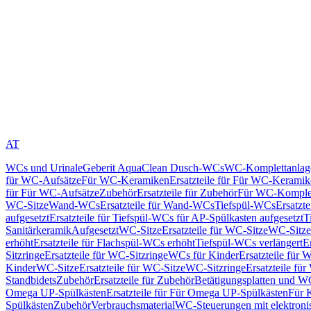
AT
WCs und Urinale
Geberit AquaClean Dusch-WCs
WC-Komplettanlag
für WC-Aufsätze
Für WC-Keramiken
Ersatzteile für Für WC-Kerami
für Für WC-Aufsätze
Zubehör
Ersatzteile für Zubehör
Für WC-Komplet
WC-Sitze
Wand-WCs
Ersatzteile für Wand-WCs
Tiefspül-WCs
Ersatzt
aufgesetzt
Ersatzteile für Tiefspül-WCs für AP-Spülkasten aufgesetzt
T
Sanitärkeramik
Aufgesetzt
WC-Sitze
Ersatzteile für WC-Sitze
WC-Sitze
erhöht
Ersatzteile für Flachspül-WCs erhöht
Tiefspül-WCs verlängert
E
Sitzringe
Ersatzteile für WC-Sitzringe
WCs für Kinder
Ersatzteile für 
Kinder
WC-Sitze
Ersatzteile für WC-Sitze
WC-Sitzringe
Ersatzteile fü
Standbidets
Zubehör
Ersatzteile für Zubehör
Betätigungsplatten und W
Omega UP-Spülkästen
Ersatzteile für Für Omega UP-Spülkästen
Für 
Spülkästen
Zubehör
Verbrauchsmaterial
WC-Steuerungen mit elektroni