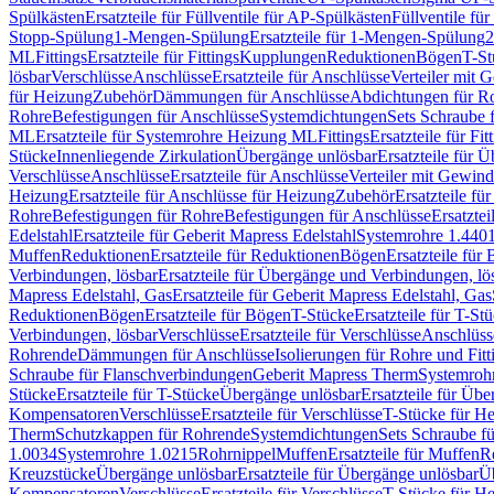
Spülkästen
Ersatzteile für Füllventile für AP-Spülkästen
Füllventile fü
Stopp-Spülung
1-Mengen-Spülung
Ersatzteile für 1-Mengen-Spülung
2
ML
Fittings
Ersatzteile für Fittings
Kupplungen
Reduktionen
Bögen
T-St
lösbar
Verschlüsse
Anschlüsse
Ersatzteile für Anschlüsse
Verteiler mit 
für Heizung
Zubehör
Dämmungen für Anschlüsse
Abdichtungen für Ro
Rohre
Befestigungen für Anschlüsse
Systemdichtungen
Sets Schraube 
ML
Ersatzteile für Systemrohre Heizung ML
Fittings
Ersatzteile für Fit
Stücke
Innenliegende Zirkulation
Übergänge unlösbar
Ersatzteile für 
Verschlüsse
Anschlüsse
Ersatzteile für Anschlüsse
Verteiler mit Gewin
Heizung
Ersatzteile für Anschlüsse für Heizung
Zubehör
Ersatzteile fü
Rohre
Befestigungen für Rohre
Befestigungen für Anschlüsse
Ersatzte
Edelstahl
Ersatzteile für Geberit Mapress Edelstahl
Systemrohre 1.440
Muffen
Reduktionen
Ersatzteile für Reduktionen
Bögen
Ersatzteile für
Verbindungen, lösbar
Ersatzteile für Übergänge und Verbindungen, lö
Mapress Edelstahl, Gas
Ersatzteile für Geberit Mapress Edelstahl, Gas
Reduktionen
Bögen
Ersatzteile für Bögen
T-Stücke
Ersatzteile für T-St
Verbindungen, lösbar
Verschlüsse
Ersatzteile für Verschlüsse
Anschlüss
Rohrende
Dämmungen für Anschlüsse
Isolierungen für Rohre und Fitt
Schraube für Flanschverbindungen
Geberit Mapress Therm
Systemroh
Stücke
Ersatzteile für T-Stücke
Übergänge unlösbar
Ersatzteile für Üb
Kompensatoren
Verschlüsse
Ersatzteile für Verschlüsse
T-Stücke für H
Therm
Schutzkappen für Rohrende
Systemdichtungen
Sets Schraube f
1.0034
Systemrohre 1.0215
Rohrnippel
Muffen
Ersatzteile für Muffen
R
Kreuzstücke
Übergänge unlösbar
Ersatzteile für Übergänge unlösbar
Üb
Kompensatoren
Verschlüsse
Ersatzteile für Verschlüsse
T-Stücke für H