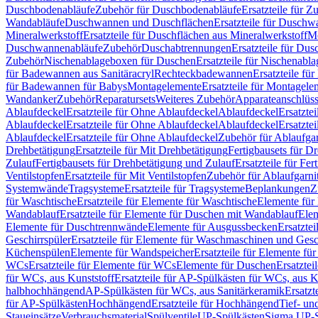
Duschbodenabläufe
Zubehör für Duschbodenabläufe
Ersatzteile für 
Wandabläufe
Duschwannen und Duschflächen
Ersatzteile für Dusch
Mineralwerkstoff
Ersatzteile für Duschflächen aus Mineralwerkstoff
Mo
Duschwannenabläufe
Zubehör
Duschabtrennungen
Ersatzteile für Du
Zubehör
Nischenablageboxen für Duschen
Ersatzteile für Nischenab
für Badewannen aus Sanitäracryl
Rechteckbadewannen
Ersatzteile f
für Badewannen für Babys
Montagelemente
Ersatzteile für Montagele
Wandanker
Zubehör
Reparatursets
Weiteres Zubehör
Apparateanschlüs
Ablaufdeckel
Ersatzteile für Ohne Ablaufdeckel
Ablaufdeckel
Ersatzte
Ablaufdeckel
Ersatzteile für Ohne Ablaufdeckel
Ablaufdeckel
Ersatzte
Ablaufdeckel
Ersatzteile für Ohne Ablaufdeckel
Zubehör für Ablaufga
Drehbetätigung
Ersatzteile für Mit Drehbetätigung
Fertigbausets für D
Zulauf
Fertigbausets für Drehbetätigung und Zulauf
Ersatzteile für Fe
Ventilstopfen
Ersatzteile für Mit Ventilstopfen
Zubehör für Ablaufgarn
Systemwände
Tragsysteme
Ersatzteile für Tragsysteme
Beplankungen
Z
für Waschtische
Ersatzteile für Elemente für Waschtische
Elemente für 
Wandablauf
Ersatzteile für Elemente für Duschen mit Wandablauf
Ele
Elemente für Duschtrennwände
Elemente für Ausgussbecken
Ersatzte
Geschirrspüler
Ersatzteile für Elemente für Waschmaschinen und Gesc
Küchenspülen
Elemente für Wandspeicher
Ersatzteile für Elemente fü
WCs
Ersatzteile für Elemente für WCs
Elemente für Duschen
Ersatztei
für WCs, aus Kunststoff
Ersatzteile für AP-Spülkästen für WCs, aus K
halbhochhängend
AP-Spülkästen für WCs, aus Sanitärkeramik
Ersatzt
für AP-Spülkästen
Hochhängend
Ersatzteile für Hochhängend
Tief- u
Staueinsätze
Verbrauchsmaterial
Spülventile
UP-Spülkästen
Sigma UP-S