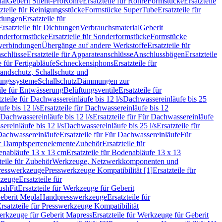
ial
Geberit Silent-Pro
Rohre
Ersatzteile für Rohre
Formstücke
Ersatzteile
zteile für Reinigungsstücke
Formstücke SuperTube
Ersatzteile für
ndungen
Ersatzteile für
Ersatzteile für Dichtungen
Verbrauchsmaterial
Geberit
nderformstücke
Ersatzteile für Sonderformstücke
Formstücke
ckverbindungen
Übergänge auf andere Werkstoffe
Ersatzteile für
schlüsse
Ersatzteile für Apparateanschlüsse
Anschlussbögen
Ersatzteile
e für Fertigabläufe
Schneckensiphons
Ersatzteile für
andschutz, Schallschutz und
rungssysteme
Schallschutz
Dämmungen zur
ile für Entwässerung
Belüftungsventile
Ersatzteile für
tzteile für Dachwassereinläufe bis 12 l/s
Dachwassereinläufe bis 25
fe bis 12 l/s
Ersatzteile für Dachwassereinläufe bis 12
Dachwassereinläufe bis 12 l/s
Ersatzteile für Für Dachwassereinläufe
ereinläufe bis 12 l/s
Dachwassereinläufe bis 25 l/s
Ersatzteile für
Dachwassereinläufe
Ersatzteile für Für Dachwassereinläufe
Für
für Dampfsperrenelemente
Zubehör
Ersatzteile für
nabläufe 13 x 13 cm
Ersatzteile für Bodenabläufe 13 x 13
teile für Zubehör
Werkzeuge, Netzwerkkomponenten und
presswerkzeuge
Presswerkzeuge Kompatibilität [1]
Ersatzteile für
kzeuge
Ersatzteile für
ushFit
Ersatzteile für Werkzeuge für Geberit
Geberit Mepla
Handpresswerkzeuge
Ersatzteile für
rsatzteile für Presswerkzeuge Kompatibilität
rkzeuge für Geberit Mapress
Ersatzteile für Werkzeuge für Geberit