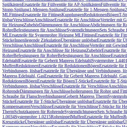
Spülkästen
Ersatzteile für Füllventile für AP-Spülkästen
Füllventile fü
Stopp-Spülung
1-Mengen-Spülung
Ersatzteile für 1-Mengen-Spülung
2
ML
Fittings
Ersatzteile für Fittings
Kupplungen
Reduktionen
Bögen
T-St
lösbar
Verschlüsse
Anschlüsse
Ersatzteile für Anschlüsse
Verteiler mit 
für Heizung
Zubehör
Dämmungen für Anschlüsse
Abdichtungen für Ro
Rohre
Befestigungen für Anschlüsse
Systemdichtungen
Sets Schraube 
ML
Ersatzteile für Systemrohre Heizung ML
Fittings
Ersatzteile für Fit
Stücke
Innenliegende Zirkulation
Übergänge unlösbar
Ersatzteile für 
Verschlüsse
Anschlüsse
Ersatzteile für Anschlüsse
Verteiler mit Gewin
Heizung
Ersatzteile für Anschlüsse für Heizung
Zubehör
Ersatzteile fü
Rohre
Befestigungen für Rohre
Befestigungen für Anschlüsse
Ersatzte
Edelstahl
Ersatzteile für Geberit Mapress Edelstahl
Systemrohre 1.440
Muffen
Reduktionen
Ersatzteile für Reduktionen
Bögen
Ersatzteile für
Verbindungen, lösbar
Ersatzteile für Übergänge und Verbindungen, lö
Mapress Edelstahl, Gas
Ersatzteile für Geberit Mapress Edelstahl, Gas
Reduktionen
Bögen
Ersatzteile für Bögen
T-Stücke
Ersatzteile für T-St
Verbindungen, lösbar
Verschlüsse
Ersatzteile für Verschlüsse
Anschlüss
Rohrende
Dämmungen für Anschlüsse
Isolierungen für Rohre und Fitt
Schraube für Flanschverbindungen
Geberit Mapress Therm
Systemroh
Stücke
Ersatzteile für T-Stücke
Übergänge unlösbar
Ersatzteile für Üb
Kompensatoren
Verschlüsse
Ersatzteile für Verschlüsse
T-Stücke für H
Therm
Schutzkappen für Rohrende
Systemdichtungen
Sets Schraube f
1.0034
Systemrohre 1.0215
Rohrnippel
Muffen
Ersatzteile für Muffen
R
Kreuzstücke
Übergänge unlösbar
Ersatzteile für Übergänge unlösbar
Üb
Kompensatoren
Verschlüsse
Ersatzteile für Verschlüsse
T-Stücke für H