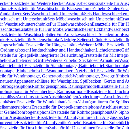
Becken
Ersatzteile für Weitere Becken
Ausgussbecken
Ersatzteile für Au
nräume
Ersatzteile für Waschtische für Klassenräume
Zubehör
Säulen
Ersa
andablagen
Sets Waschtisch mit Unterschrank
Sets Handwaschbecken 
aschtisch mit Unterschrank
Sets Möbelwaschtisch mit Unterschrank
Ersa
für Waschtischunterschränke
Für Handwaschbecken
Ersatzteile für Für
aschtische
Ersatzteile für Für Möbelwaschtische
Für Eckhandwaschbec
rsatzteile für Waschtischplatten
Für Aufsatzwaschtisch Schalenform
Ers
änke
Ersatzteile für Seitenschränke
Niedrige Seitenschränke
Ersatzteile f
ängeschränke
Ersatzteile für Hängeschränke
Weitere Möbel
Ersatzteile 
d Ordnungsboxen
Handtuchhalter und Handtuchhaken
Lichtelemente
Grif
tzteile für Spiegel
Mit integrierter Beleuchtung
Ersatzteile für Mit integr
behör
Lichtelemente
Griffe
Weiteres Zubehör
Steckdosen
Armaturen
Wasc
tteriebetrieb
Ersatzteile für Standmontage, Batteriebetrieb
Standmontage
dmontage, Einhebelmischer
Wandmontage, Netzbetrieb
Ersatzteile für W
teile für Wandmontage, Generatorbetrieb
Wandmontage, Zweigriffmisch
rmaturen
Apparateanschlüsse für Waschplatz, Spülbecken, Geräte und 
 Rohrbogensiphons
Rohrbogensiphons, Raumsparmodell
Ersatzteile für
rohrsiphons für Waschbecken, Raumsparmodell
Ersatzteile für Tauch
nschlüsse
Anschlussstutzen
Anschlussbögen
Abdeckungen
Anschlüsse
Er
aukästen
Ersatzteile für Wandeinbaukästen
Ablaufgarnituren für Spülb
elkammersiphons
Ersatzteile für Doppelkammersiphons
Anschlussstutz
für Geräte
Rohrbogensiphons
Ersatzteile für Rohrbogensiphons
UP-Sipho
en für Ausgussbecken
Ersatzteile für Ablaufgarnituren für Ausgussbecke
ufventile
Ersatzteile für Ablaufventile
Zubehör
Ersatzteile für Zubehör
D
Ersatzteile für Duschrinnen
Zubehör für Duschrinnen
Ersatzteile für Zu