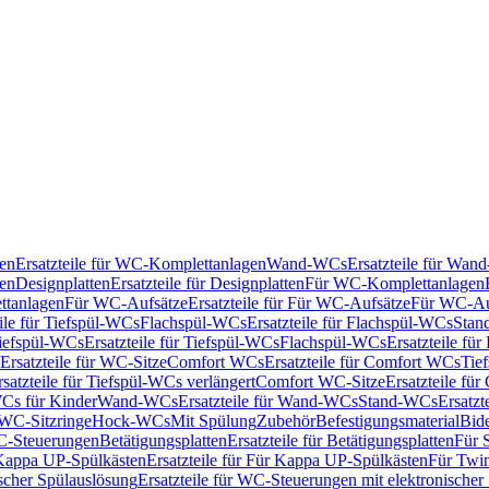
en
Ersatzteile für WC-Komplettanlagen
Wand-WCs
Ersatzteile für Wa
ken
Designplatten
Ersatzteile für Designplatten
Für WC-Komplettanlagen
tanlagen
Für WC-Aufsätze
Ersatzteile für Für WC-Aufsätze
Für WC-Au
eile für Tiefspül-WCs
Flachspül-WCs
Ersatzteile für Flachspül-WCs
Stan
iefspül-WCs
Ersatzteile für Tiefspül-WCs
Flachspül-WCs
Ersatzteile fü
Ersatzteile für WC-Sitze
Comfort WCs
Ersatzteile für Comfort WCs
Tie
rsatzteile für Tiefspül-WCs verlängert
Comfort WC-Sitze
Ersatzteile fü
WCs für Kinder
Wand-WCs
Ersatzteile für Wand-WCs
Stand-WCs
Ersatzt
r WC-Sitzringe
Hock-WCs
Mit Spülung
Zubehör
Befestigungsmaterial
Bide
C-Steuerungen
Betätigungsplatten
Ersatzteile für Betätigungsplatten
Für 
Kappa UP-Spülkästen
Ersatzteile für Für Kappa UP-Spülkästen
Für Twin
scher Spülauslösung
Ersatzteile für WC-Steuerungen mit elektronischer