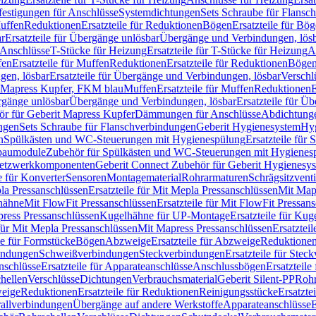
festigungen für Anschlüsse
Systemdichtungen
Sets Schraube für Flansc
Muffen
Reduktionen
Ersatzteile für Reduktionen
Bögen
Ersatzteile für Bö
r
Ersatzteile für Übergänge unlösbar
Übergänge und Verbindungen, lös
r Anschlüsse
T-Stücke für Heizung
Ersatzteile für T-Stücke für Heizung
A
fen
Ersatzteile für Muffen
Reduktionen
Ersatzteile für Reduktionen
Böge
gen, lösbar
Ersatzteile für Übergänge und Verbindungen, lösbar
Verschl
it Mapress Kupfer, FKM blau
Muffen
Ersatzteile für Muffen
Reduktionen
E
ergänge unlösbar
Übergänge und Verbindungen, lösbar
Ersatzteile für Ü
hör für Geberit Mapress Kupfer
Dämmungen für Anschlüsse
Abdichtunge
ngen
Sets Schraube für Flanschverbindungen
Geberit Hygienesystem
Hyg
n
Spülkästen und WC-Steuerungen mit Hygienespülung
Ersatzteile fü
nbaumodule
Zubehör für Spülkästen und WC-Steuerungen mit Hygienes
etzwerkkomponenten
Geberit Connect Zubehör für Geberit Hygienesy
e für Konverter
Sensoren
Montagematerial
Rohrarmaturen
Schrägsitzventi
la Pressanschlüssen
Ersatzteile für Mit Mepla Pressanschlüssen
Mit Map
lhähne
Mit FlowFit Pressanschlüssen
Ersatzteile für Mit FlowFit Pressan
press Pressanschlüssen
Kugelhähne für UP-Montage
Ersatzteile für Ku
 für Mit Mepla Pressanschlüssen
Mit Mapress Pressanschlüssen
Ersatztei
le für Formstücke
Bögen
Abzweige
Ersatzteile für Abzweige
Reduktione
bindungen
Schweißverbindungen
Steckverbindungen
Ersatzteile für Ste
nschlüsse
Ersatzteile für Apparateanschlüsse
Anschlussbögen
Ersatzteil
hellen
Verschlüsse
Dichtungen
Verbrauchsmaterial
Geberit Silent-PP
Roh
weige
Reduktionen
Ersatzteile für Reduktionen
Reinigungsstücke
Ersatzte
allverbindungen
Übergänge auf andere Werkstoffe
Apparateanschlüsse
E