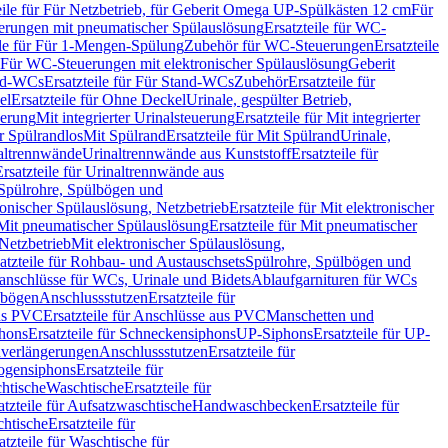
eile für Für Netzbetrieb, für Geberit Omega UP-Spülkästen 12 cm
Für
rungen mit pneumatischer Spülauslösung
Ersatzteile für WC-
ile für Für 1-Mengen-Spülung
Zubehör für WC-Steuerungen
Ersatzteile
ür Für WC-Steuerungen mit elektronischer Spülauslösung
Geberit
nd-WCs
Ersatzteile für Für Stand-WCs
Zubehör
Ersatzteile für
el
Ersatzteile für Ohne Deckel
Urinale, gespülter Betrieb,
uerung
Mit integrierter Urinalsteuerung
Ersatzteile für Mit integrierter
ür Spülrandlos
Mit Spülrand
Ersatzteile für Mit Spülrand
Urinale,
naltrennwände
Urinaltrennwände aus Kunststoff
Ersatzteile für
Ersatzteile für Urinaltrennwände aus
r Spülrohre, Spülbögen und
ronischer Spülauslösung, Netzbetrieb
Ersatzteile für Mit elektronischer
Mit pneumatischer Spülauslösung
Ersatzteile für Mit pneumatischer
 Netzbetrieb
Mit elektronischer Spülauslösung,
atzteile für Rohbau- und Austauschsets
Spülrohre, Spülbögen und
anschlüsse für WCs, Urinale und Bidets
Ablaufgarnituren für WCs
ssbögen
Anschlussstutzen
Ersatzteile für
us PVC
Ersatzteile für Anschlüsse aus PVC
Manschetten und
hons
Ersatzteile für Schneckensiphons
UP-Siphons
Ersatzteile für UP-
enverlängerungen
Anschlussstutzen
Ersatzteile für
ogensiphons
Ersatzteile für
htische
Waschtische
Ersatzteile für
atzteile für Aufsatzwaschtische
Handwaschbecken
Ersatzteile für
htische
Ersatzteile für
atzteile für Waschtische für