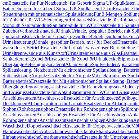
cm
Ersatzteile für Für Netzbetrieb, für Geberit Sigma UP-Spülkästen 
Batteriebetrieb, für Geberit Sigma UP-Spülkästen 12 cm
Ersatzteile f
Steuerungen mit pneumatischer Spülauslösung
Für 2-Mengen-Spülun
für Zubehör für WC-Steuerungen
Rohbausets
Ersatzteile für Rohbause
Monolith Sanitärmodule
Sanitärmodule für WCs
Ersatzteile für Sanit
Zubehör
Verbrauchsmaterial
Urinale
Urinale, gespülter Betrieb, mit Sp
spülrandlos
Ersatzteile für Urinale, gespülter Betrieb, spülrandlos
Für A
Urinalsteuerung
Urinale, gespülter Betrieb, mit / für Deckel
Ersatzteile
wasserloser Betrieb
Ersatzteile für Urinale, wasserloser Betrieb
Ohne D
Urinaltrennwände aus Kunststoff
Urinaltrennwände aus Glas
Ersatztei
Sanitärkeramik
Zubehör
Ersatzteile für Zubehör
Urinaldeckel
Siphons u
Übergänge
Befestigungsmaterial
Ablaufventile
Spülverteiler
Apparatean
Spülauslösung, Netzbetrieb
Mit elektronischer Spülauslösung, Batterie
Spülauslösung
Aufputz
Ersatzteile für Aufputz
Mit elektronischer Spül
Batteriebetrieb
Ersatzteile für Mit elektronischer Spülauslösung, Batter
Übergänge
Renovierungssets
Ersatzteile für Renovierungssets
Abdeckpl
und Ausgüsse
Ersatzteile für Ablaufgarnituren für WCs und Ausgüsse
Anschlussstutzen
Anschlusssets
Ersatzteile für Anschlusssets
Spülbogen
Deckkappen
Ablaufgarnituren für Urinale
Ersatzteile für Ablaufgarnitu
Siphons
Rohrbogensiphons
Ersatzteile für Rohrbogensiphons
Spülrohr
Anschlussstutzen
Anschlussbögen
Ersatzteile für Anschlussbögen
Ablau
Rohrbogensiphons
Anschlussstutzen
Anschlussbögen
Abdeckungen
An
Waschtische
Doppelwaschtische
Ersatzteile für Doppelwaschtische
Möb
Handwaschbecken
Aufsatzhandwaschbecken
Eckhandwaschbecken
H
Einbauwaschtische
Unterbauwaschtische
Ersatzteile für Unterbauwasc