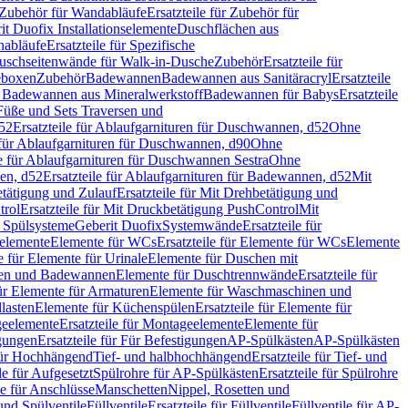
Zubehör für Wandabläufe
Ersatzteile für Zubehör für
t Duofix Installationselemente
Duschflächen aus
nabläufe
Ersatzteile für Spezifische
 Duschseitenwände für Walk-in-Dusche
Zubehör
Ersatzteile für
geboxen
Zubehör
Badewannen
Badewannen aus Sanitäracryl
Ersatzteile
ür Badewannen aus Mineralwerkstoff
Badewannen für Babys
Ersatzteile
s Füße und Sets Traversen und
d52
Ersatzteile für Ablaufgarnituren für Duschwannen, d52
Ohne
e für Ablaufgarnituren für Duschwannen, d90
Ohne
le für Ablaufgarnituren für Duschwannen Sestra
Ohne
en, d52
Ersatzteile für Ablaufgarnituren für Badewannen, d52
Mit
tätigung und Zulauf
Ersatzteile für Mit Drehbetätigung und
trol
Ersatzteile für Mit Druckbetätigung PushControl
Mit
d Spülsysteme
Geberit Duofix
Systemwände
Ersatzteile für
eelemente
Elemente für WCs
Ersatzteile für Elemente für WCs
Elemente
le für Elemente für Urinale
Elemente für Duschen mit
chen und Badewannen
Elemente für Duschtrennwände
Ersatzteile für
für Elemente für Armaturen
Elemente für Waschmaschinen und
llasten
Elemente für Küchenspülen
Ersatzteile für Elemente für
eelemente
Ersatzteile für Montageelemente
Elemente für
gungen
Ersatzteile für Für Befestigungen
AP-Spülkästen
AP-Spülkästen
 für Hochhängend
Tief- und halbhochhängend
Ersatzteile für Tief- und
le für Aufgesetzt
Spülrohre für AP-Spülkästen
Ersatzteile für Spülrohre
le für Anschlüsse
Manschetten
Nippel, Rosetten und
und Spülventile
Füllventile
Ersatzteile für Füllventile
Füllventile für AP-