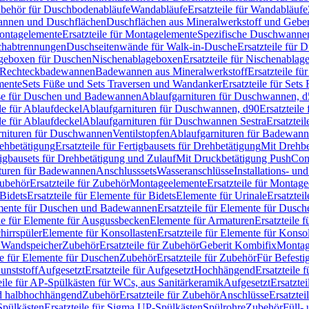
Zubehör für Duschbodenabläufe
Wandabläufe
Ersatzteile für Wandabläufe
wannen und Duschflächen
Duschflächen aus Mineralwerkstoff und Geberi
ntagelemente
Ersatzteile für Montagelemente
Spezifische Duschwanne
schabtrennungen
Duschseitenwände für Walk-in-Dusche
Ersatzteile für
lageboxen für Duschen
Nischenablageboxen
Ersatzteile für Nischenabla
ür Rechteckbadewannen
Badewannen aus Mineralwerkstoff
Ersatzteile f
mente
Sets Füße und Sets Traversen und Wandanker
Ersatzteile für Set
se für Duschen und Badewannen
Ablaufgarnituren für Duschwannen, 
ile für Ablaufdeckel
Ablaufgarnituren für Duschwannen, d90
Ersatzteil
ile für Ablaufdeckel
Ablaufgarnituren für Duschwannen Sestra
Ersatztei
rnituren für Duschwannen
Ventilstopfen
Ablaufgarnituren für Badewann
rehbetätigung
Ersatzteile für Fertigbausets für Drehbetätigung
Mit Drehbe
rtigbausets für Drehbetätigung und Zulauf
Mit Druckbetätigung PushCon
ituren für Badewannen
Anschlusssets
Wasseranschlüsse
Installations- un
ubehör
Ersatzteile für Zubehör
Montageelemente
Ersatzteile für Montag
Bidets
Ersatzteile für Elemente für Bidets
Elemente für Urinale
Ersatztei
mente für Duschen und Badewannen
Ersatzteile für Elemente für Dus
ile für Elemente für Ausgussbecken
Elemente für Armaturen
Ersatzteile 
hirrspüler
Elemente für Konsollasten
Ersatzteile für Elemente für Konso
r Wandspeicher
Zubehör
Ersatzteile für Zubehör
Geberit Kombifix
Montag
le für Elemente für Duschen
Zubehör
Ersatzteile für Zubehör
Für Befesti
unststoff
Aufgesetzt
Ersatzteile für Aufgesetzt
Hochhängend
Ersatzteile
eile für AP-Spülkästen für WCs, aus Sanitärkeramik
Aufgesetzt
Ersatztei
nd halbhochhängend
Zubehör
Ersatzteile für Zubehör
Anschlüsse
Ersatztei
pülkästen
Ersatzteile für Sigma UP-Spülkästen
Spülrohre
Zubehör
Füll- 