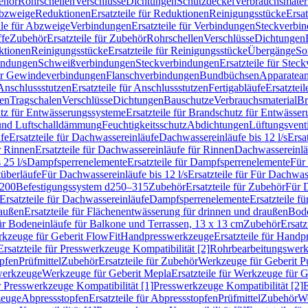
ehör
Rohrschellen
Verschlüsse
Dichtungen
Schutzdeckel
Verbrauchsmater
Abzweige
Reduktionen
Ersatzteile für Reduktionen
Reinigungsstücke
Ersat
ile für Abzweige
Verbindungen
Ersatzteile für Verbindungen
Steckverbi
ffe
Zubehör
Ersatzteile für Zubehör
Rohrschellen
Verschlüsse
Dichtungen
ktionen
Reinigungsstücke
Ersatzteile für Reinigungsstücke
Übergänge
So
bindungen
Schweißverbindungen
Steckverbindungen
Ersatzteile für Ste
für Gewindeverbindungen
Flanschverbindungen
Bundbüchsen
Apparatean
Anschlussstutzen
Ersatzteile für Anschlussstutzen
Fertigabläufe
Ersatzteil
len
Tragschalen
Verschlüsse
Dichtungen
Bauschutze
Verbrauchsmaterial
Br
tz für Entwässerungssysteme
Ersatzteile für Brandschutz für Entwässe
und Luftschalldämmung
Feuchtigkeitsschutz
Abdichtungen
Lüftungsvent
fe
Ersatzteile für Dachwassereinläufe
Dachwassereinläufe bis 12 l/s
Ersa
r Rinnen
Ersatzteile für Dachwassereinläufe für Rinnen
Dachwassereinläu
 25 l/s
Dampfsperrenelemente
Ersatzteile für Dampfsperrenelemente
Für 
tüberläufe
Für Dachwassereinläufe bis 12 l/s
Ersatzteile für Für Dachwass
–200
Befestigungssystem d250–315
Zubehör
Ersatzteile für Zubehör
Für 
Ersatzteile für Dachwassereinläufe
Dampfsperrenelemente
Ersatzteile 
raußen
Ersatzteile für Flächenentwässerung für drinnen und draußen
Bode
für Bodeneinläufe für Balkone und Terrassen, 13 x 13 cm
Zubehör
Ersatz
erkzeuge für Geberit FlowFit
Handpresswerkzeuge
Ersatzteile für Hand
Ersatzteile für Presswerkzeuge Kompatibilität [2]
Rohrbearbeitungswer
opfen
Prüfmittel
Zubehör
Ersatzteile für Zubehör
Werkzeuge für Geberit P
swerkzeuge
Werkzeuge für Geberit Mepla
Ersatzteile für Werkzeuge für 
ür Presswerkzeuge Kompatibilität [1]
Presswerkzeuge Kompatibilität [2]
E
zeuge
Abpressstopfen
Ersatzteile für Abpressstopfen
Prüfmittel
Zubehör
We