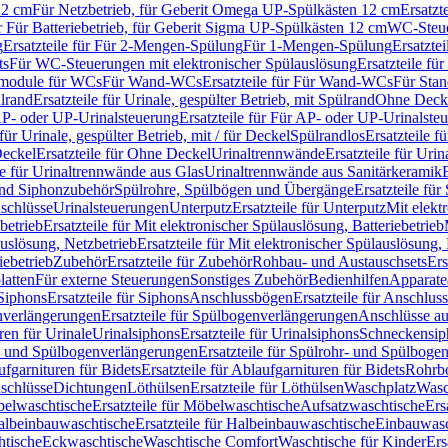
12 cm
Für Netzbetrieb, für Geberit Omega UP-Spülkästen 12 cm
Ersatzt
ür Für Batteriebetrieb, für Geberit Sigma UP-Spülkästen 12 cm
WC-Steue
g
Ersatzteile für Für 2-Mengen-Spülung
Für 1-Mengen-Spülung
Ersatzte
ts
Für WC-Steuerungen mit elektronischer Spülauslösung
Ersatzteile f
ärmodule für WCs
Für Wand-WCs
Ersatzteile für Für Wand-WCs
Für Sta
ülrand
Ersatzteile für Urinale, gespülter Betrieb, mit Spülrand
Ohne Deck
P- oder UP-Urinalsteuerung
Ersatzteile für Für AP- oder UP-Urinalste
 für Urinale, gespülter Betrieb, mit / für Deckel
Spülrandlos
Ersatzteile f
eckel
Ersatzteile für Ohne Deckel
Urinaltrennwände
Ersatzteile für Uri
le für Urinaltrennwände aus Glas
Urinaltrennwände aus Sanitärkeramik
nd Siphonzubehör
Spülrohre, Spülbögen und Übergänge
Ersatzteile fü
schlüsse
Urinalsteuerungen
Unterputz
Ersatzteile für Unterputz
Mit elekt
betrieb
Ersatzteile für Mit elektronischer Spülauslösung, Batteriebetrieb
auslösung, Netzbetrieb
Ersatzteile für Mit elektronischer Spülauslösung,
iebetrieb
Zubehör
Ersatzteile für Zubehör
Rohbau- und Austauschsets
Ers
atten
Für externe Steuerungen
Sonstiges Zubehör
Bedienhilfen
Apparate
Siphons
Ersatzteile für Siphons
Anschlussbögen
Ersatzteile für Anschlu
verlängerungen
Ersatzteile für Spülbogenverlängerungen
Anschlüsse a
ren für Urinale
Urinalsiphons
Ersatzteile für Urinalsiphons
Schneckensip
- und Spülbogenverlängerungen
Ersatzteile für Spülrohr- und Spülbog
fgarnituren für Bidets
Ersatzteile für Ablaufgarnituren für Bidets
Rohrb
schlüsse
Dichtungen
Löthülsen
Ersatzteile für Löthülsen
Waschplatz
Wasc
elwaschtische
Ersatzteile für Möbelwaschtische
Aufsatzwaschtische
Ers
albeinbauwaschtische
Ersatzteile für Halbeinbauwaschtische
Einbauwasc
htische
Eckwaschtische
Waschtische Comfort
Waschtische für Kinder
Ers