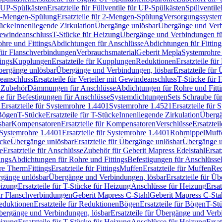
r UP-Spülkästen
Ersatzteile für Füllventile für UP-Spülkästen
Spülventile
-Mengen-Spülung
Ersatzteile für 2-Mengen-Spülung
Versorgungssyste
ücke
Innenliegende Zirkulation
Übergänge unlösbar
Übergänge und Verb
Gewindeanschluss
T-Stücke für Heizung
Übergänge und Verbindungen fü
hre und Fittings
Abdichtungen für Anschlüsse
Abdichtungen für Fitting
für Flanschverbindungen
Verbrauchsmaterial
Geberit Mepla
Systemrohr
tings
Kupplungen
Ersatzteile für Kupplungen
Reduktionen
Ersatzteile fü
Übergänge unlösbar
Übergänge und Verbindungen, lösbar
Ersatzteile fü
deanschluss
Ersatzteile für Verteiler mit Gewindeanschluss
T-Stücke für 
r Zubehör
Dämmungen für Anschlüsse
Abdichtungen für Rohre und Fitti
ile für Befestigungen für Anschlüsse
Systemdichtungen
Sets Schraube fü
1
Ersatzteile für Systemrohre 1.4401
Systemrohre 1.4521
Ersatzteile für
 Bögen
T-Stücke
Ersatzteile für T-Stücke
Innenliegende Zirkulation
Übergä
sbar
Kompensatoren
Ersatzteile für Kompensatoren
Verschlüsse
Ersatztei
Systemrohre 1.4401
Ersatzteile für Systemrohre 1.4401
Rohrnippel
Muff
ücke
Übergänge unlösbar
Ersatzteile für Übergänge unlösbar
Übergänge u
e
Ersatzteile für Anschlüsse
Zubehör für Geberit Mapress Edelstahl
Ersat
ings
Abdichtungen für Rohre und Fittings
Befestigungen für Anschlüsse
re Therm
Fittings
Ersatzteile für Fittings
Muffen
Ersatzteile für Muffen
Re
ergänge unlösbar
Übergänge und Verbindungen, lösbar
Ersatzteile für Ü
eizung
Ersatzteile für T-Stücke für Heizung
Anschlüsse für Heizung
Ersat
ür Flanschverbindungen
Geberit Mapress C-Stahl
Geberit Mapress C-Sta
eduktionen
Ersatzteile für Reduktionen
Bögen
Ersatzteile für Bögen
T-St
ergänge und Verbindungen, lösbar
Ersatzteile für Übergänge und Verb
eizung
Ersatzteile für T-Stücke für Heizung
Anschlüsse für Heizung
Ersat