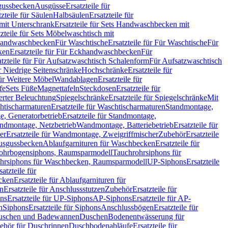
sgussbecken
Ausgüsse
Ersatzteile für
tzteile für Säulen
Halbsäulen
Ersatzteile für
mit Unterschrank
Ersatzteile für Sets Handwaschbecken mit
tzteile für Sets Möbelwaschtisch mit
 Handwaschbecken
Für Waschtische
Ersatzteile für Für Waschtische
Für
ken
Ersatzteile für Für Eckhandwaschbecken
Für
atzteile für Für Aufsatzwaschtisch Schalenform
Für Aufsatzwaschtisch
ür Niedrige Seitenschränke
Hochschränke
Ersatzteile für
für Weitere Möbel
Wandablagen
Ersatzteile für
fe
Sets Füße
Magnettafeln
Steckdosen
Ersatzteile für
ierter Beleuchtung
Spiegelschränke
Ersatzteile für Spiegelschränke
Mit
htischarmaturen
Ersatzteile für Waschtischarmaturen
Standmontage,
, Generatorbetrieb
Ersatzteile für Standmontage,
andmontage, Netzbetrieb
Wandmontage, Batteriebetrieb
Ersatzteile für
er
Ersatzteile für Wandmontage, Zweigriffmischer
Zubehör
Ersatzteile
Ausgussbecken
Ablaufgarnituren für Waschbecken
Ersatzteile für
 Rohrbogensiphons, Raumsparmodell
Tauchrohrsiphons für
rohrsiphons für Waschbecken, Raumsparmodell
UP-Siphons
Ersatzteile
satzteile für
ecken
Ersatzteile für Ablaufgarnituren für
en
Ersatzteile für Anschlussstutzen
Zubehör
Ersatzteile für
ns
Ersatzteile für UP-Siphons
AP-Siphons
Ersatzteile für AP-
n
Siphons
Ersatzteile für Siphons
Anschlussbögen
Ersatzteile für
uschen und Badewannen
Duschen
Bodenentwässerung für
behör für Duschrinnen
Duschbodenabläufe
Ersatzteile für