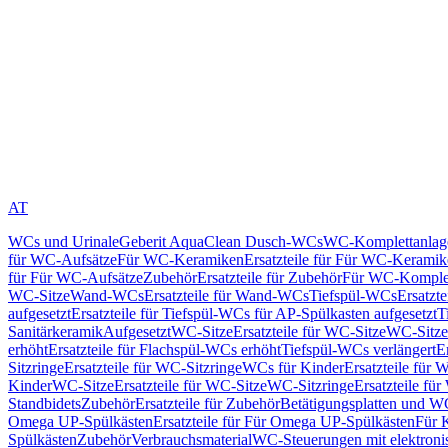
AT
WCs und Urinale
Geberit AquaClean Dusch-WCs
WC-Komplettanlag
für WC-Aufsätze
Für WC-Keramiken
Ersatzteile für Für WC-Kerami
für Für WC-Aufsätze
Zubehör
Ersatzteile für Zubehör
Für WC-Komplet
WC-Sitze
Wand-WCs
Ersatzteile für Wand-WCs
Tiefspül-WCs
Ersatzt
aufgesetzt
Ersatzteile für Tiefspül-WCs für AP-Spülkasten aufgesetzt
T
Sanitärkeramik
Aufgesetzt
WC-Sitze
Ersatzteile für WC-Sitze
WC-Sitze
erhöht
Ersatzteile für Flachspül-WCs erhöht
Tiefspül-WCs verlängert
E
Sitzringe
Ersatzteile für WC-Sitzringe
WCs für Kinder
Ersatzteile für 
Kinder
WC-Sitze
Ersatzteile für WC-Sitze
WC-Sitzringe
Ersatzteile fü
Standbidets
Zubehör
Ersatzteile für Zubehör
Betätigungsplatten und W
Omega UP-Spülkästen
Ersatzteile für Für Omega UP-Spülkästen
Für 
Spülkästen
Zubehör
Verbrauchsmaterial
WC-Steuerungen mit elektroni