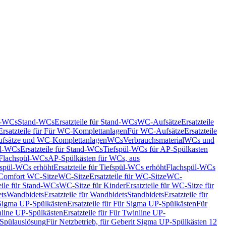
nd-WCs
Stand-WCs
Ersatzteile für Stand-WCs
WC-Aufsätze
Ersatzteile
Ersatzteile für Für WC-Komplettanlagen
Für WC-Aufsätze
Ersatzteile
fsätze und WC-Komplettanlagen
WCs
Verbrauchsmaterial
WCs und
d-WCs
Ersatzteile für Stand-WCs
Tiefspül-WCs für AP-Spülkasten
r Flachspül-WCs
AP-Spülkästen für WCs, aus
fspül-WCs erhöht
Ersatzteile für Tiefspül-WCs erhöht
Flachspül-WCs
r Comfort WC-Sitze
WC-Sitze
Ersatzteile für WC-Sitze
WC-
eile für Stand-WCs
WC-Sitze für Kinder
Ersatzteile für WC-Sitze für
ts
Wandbidets
Ersatzteile für Wandbidets
Standbidets
Ersatzteile für
Sigma UP-Spülkästen
Ersatzteile für Für Sigma UP-Spülkästen
Für
line UP-Spülkästen
Ersatzteile für Für Twinline UP-
 Spülauslösung
Für Netzbetrieb, für Geberit Sigma UP-Spülkästen 12