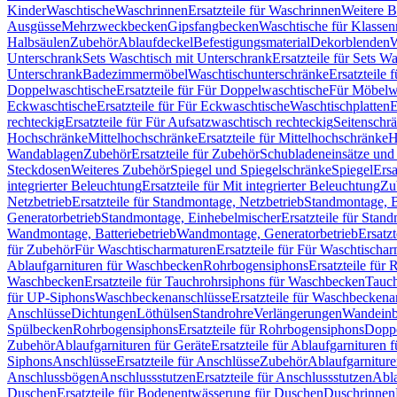
Kinder
Waschtische
Waschrinnen
Ersatzteile für Waschrinnen
Weitere 
Ausgüsse
Mehrzweckbecken
Gipsfangbecken
Waschtische für Klasse
Halbsäulen
Zubehör
Ablaufdeckel
Befestigungsmaterial
Dekorblenden
W
Unterschrank
Sets Waschtisch mit Unterschrank
Ersatzteile für Sets W
Unterschrank
Badezimmermöbel
Waschtischunterschränke
Ersatzteile 
Doppelwaschtische
Ersatzteile für Für Doppelwaschtische
Für Möbelw
Eckwaschtische
Ersatzteile für Für Eckwaschtische
Waschtischplatten
E
rechteckig
Ersatzteile für Für Aufsatzwaschtisch rechteckig
Seitenschr
Hochschränke
Mittelhochschränke
Ersatzteile für Mittelhochschränke
H
Wandablagen
Zubehör
Ersatzteile für Zubehör
Schubladeneinsätze un
Steckdosen
Weiteres Zubehör
Spiegel und Spiegelschränke
Spiegel
Ersa
integrierter Beleuchtung
Ersatzteile für Mit integrierter Beleuchtung
Zu
Netzbetrieb
Ersatzteile für Standmontage, Netzbetrieb
Standmontage, Ba
Generatorbetrieb
Standmontage, Einhebelmischer
Ersatzteile für Stan
Wandmontage, Batteriebetrieb
Wandmontage, Generatorbetrieb
Ersatz
für Zubehör
Für Waschtischarmaturen
Ersatzteile für Für Waschtischa
Ablaufgarnituren für Waschbecken
Rohrbogensiphons
Ersatzteile für
Waschbecken
Ersatzteile für Tauchrohrsiphons für Waschbecken
Tauch
für UP-Siphons
Waschbeckenanschlüsse
Ersatzteile für Waschbeckena
Anschlüsse
Dichtungen
Löthülsen
Standrohre
Verlängerungen
Wandeinb
Spülbecken
Rohrbogensiphons
Ersatzteile für Rohrbogensiphons
Dopp
Zubehör
Ablaufgarnituren für Geräte
Ersatzteile für Ablaufgarnituren 
Siphons
Anschlüsse
Ersatzteile für Anschlüsse
Zubehör
Ablaufgarnitur
Anschlussbögen
Anschlussstutzen
Ersatzteile für Anschlussstutzen
Abla
Duschen
Ersatzteile für Bodenentwässerung für Duschen
Duschrinnen