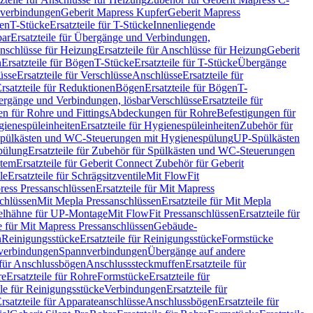
hverbindungen
Geberit Mapress Kupfer
Geberit Mapress
gen
T-Stücke
Ersatzteile für T-Stücke
Innenliegende
bar
Ersatzteile für Übergänge und Verbindungen,
nschlüsse für Heizung
Ersatzteile für Anschlüsse für Heizung
Geberit
n
Ersatzteile für Bögen
T-Stücke
Ersatzteile für T-Stücke
Übergänge
üsse
Ersatzteile für Verschlüsse
Anschlüsse
Ersatzteile für
rsatzteile für Reduktionen
Bögen
Ersatzteile für Bögen
T-
bergänge und Verbindungen, lösbar
Verschlüsse
Ersatzteile für
n für Rohre und Fittings
Abdeckungen für Rohre
Befestigungen für
ienespüleinheiten
Ersatzteile für Hygienespüleinheiten
Zubehör für
r Spülkästen und WC-Steuerungen mit Hygienespülung
UP-Spülkästen
pülung
Ersatzteile für Zubehör für Spülkästen und WC-Steuerungen
stem
Ersatzteile für Geberit Connect Zubehör für Geberit
le
Ersatzteile für Schrägsitzventile
Mit FlowFit
ress Pressanschlüssen
Ersatzteile für Mit Mapress
schlüssen
Mit Mepla Pressanschlüssen
Ersatzteile für Mit Mepla
gelhähne für UP-Montage
Mit FlowFit Pressanschlüssen
Ersatzteile für
le für Mit Mapress Pressanschlüssen
Gebäude-
n
Reinigungsstücke
Ersatzteile für Reinigungsstücke
Formstücke
ckverbindungen
Spannverbindungen
Übergänge auf andere
e für Anschlussbögen
Anschlusssteckmuffen
Ersatzteile für
re
Ersatzteile für Rohre
Formstücke
Ersatzteile für
ile für Reinigungsstücke
Verbindungen
Ersatzteile für
rsatzteile für Apparateanschlüsse
Anschlussbögen
Ersatzteile für