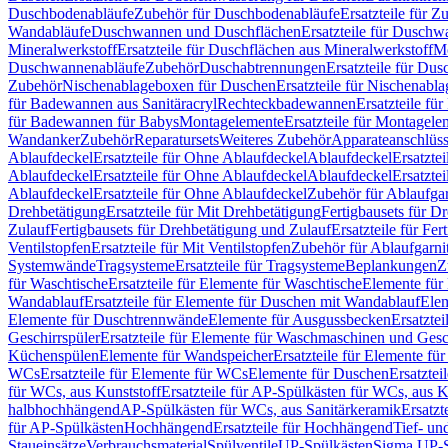
Duschbodenabläufe
Zubehör für Duschbodenabläufe
Ersatzteile für 
Wandabläufe
Duschwannen und Duschflächen
Ersatzteile für Dusch
Mineralwerkstoff
Ersatzteile für Duschflächen aus Mineralwerkstoff
Mo
Duschwannenabläufe
Zubehör
Duschabtrennungen
Ersatzteile für Du
Zubehör
Nischenablageboxen für Duschen
Ersatzteile für Nischenab
für Badewannen aus Sanitäracryl
Rechteckbadewannen
Ersatzteile f
für Badewannen für Babys
Montagelemente
Ersatzteile für Montagele
Wandanker
Zubehör
Reparatursets
Weiteres Zubehör
Apparateanschlüs
Ablaufdeckel
Ersatzteile für Ohne Ablaufdeckel
Ablaufdeckel
Ersatzte
Ablaufdeckel
Ersatzteile für Ohne Ablaufdeckel
Ablaufdeckel
Ersatzte
Ablaufdeckel
Ersatzteile für Ohne Ablaufdeckel
Zubehör für Ablaufga
Drehbetätigung
Ersatzteile für Mit Drehbetätigung
Fertigbausets für D
Zulauf
Fertigbausets für Drehbetätigung und Zulauf
Ersatzteile für Fe
Ventilstopfen
Ersatzteile für Mit Ventilstopfen
Zubehör für Ablaufgarn
Systemwände
Tragsysteme
Ersatzteile für Tragsysteme
Beplankungen
Z
für Waschtische
Ersatzteile für Elemente für Waschtische
Elemente für 
Wandablauf
Ersatzteile für Elemente für Duschen mit Wandablauf
Ele
Elemente für Duschtrennwände
Elemente für Ausgussbecken
Ersatzte
Geschirrspüler
Ersatzteile für Elemente für Waschmaschinen und Gesc
Küchenspülen
Elemente für Wandspeicher
Ersatzteile für Elemente fü
WCs
Ersatzteile für Elemente für WCs
Elemente für Duschen
Ersatztei
für WCs, aus Kunststoff
Ersatzteile für AP-Spülkästen für WCs, aus K
halbhochhängend
AP-Spülkästen für WCs, aus Sanitärkeramik
Ersatzt
für AP-Spülkästen
Hochhängend
Ersatzteile für Hochhängend
Tief- u
Staueinsätze
Verbrauchsmaterial
Spülventile
UP-Spülkästen
Sigma UP-S