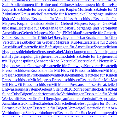
Stahl
Abdichtungen für Rohre und Fittings
Abdeckungen für Rohre
Be
Kupfer
Ersatzteile für Geberit Mapress Kupfer
Muffen
Ersatzteile für 
Zirkulation
Kreuzstücke
Ersatzteile für Kreuzstücke
Übergänge unlösba
lösbar
Verschlüsse
Ersatzteile für Verschlüsse
Anschlüsse
Ersatzteile fü
Mapress Kupfer, Gas
Ersatzteile für Geberit Mapress Kupfer, Gas
Muf
unlösbar
Ersatzteile für Übergänge unlösbar
Übergänge und Verbindun
Anschlüsse
Geberit Mapress Kupfer, FKM blau
Ersatzteile für Geber
Stücke
Ersatzteile für T-Stücke
Übergänge unlösbar
Ersatzteile für Üb
Verschlüsse
Zubehör für Geberit Mapress Kupfer
Ersatzteile für Zube
Anschlüsse
Ersatzteile für Befestigungen für Anschlüsse
Systemdichtu
Hygienespüleinheiten
Sensoren
Kabel
Abdeckungen und Abdeckplatte
mit Hygienespülung
Hygieneeinbaumodule
Ersatzteile für Hygieneei
mit Hygienespülung
Sensoren
Kabel
Netzteile
Ersatzteile für Netzteile
N
Hygienesystem
Gateways
Ersatzteile für Gateways
Konverter
Ersatzteil
Pressanschlüssen
Ersatzteile für Mit FlowFit Pressanschlüssen
Mit Mep
Pressanschlüssen
Probenahmeventile
Kugelhähne
Ersatzteile für Kuge
Pressanschlüssen
Mit Mapress Pressanschlüssen
Ersatzteile für Mit Ma
Mit FlowFit Pressanschlüssen
Mit Mepla Pressanschlüssen
Ersatzteile
Entwässerungssysteme
Geberit Silent-db20
Rohre
Formstücke
Ersatztei
SuperTube
Bögen
Sonderformstücke
Verbindungen
Ersatzteile für Ver
Werkstoffe
Ersatzteile für Übergänge auf andere Werkstoffe
Apparatea
Anschlusssteckmuffen
Zubehör
Rohrschellen
Befestigungen für Rohrsc
Formstücke
Bögen
Ersatzteile für Bögen
Abzweige
Ersatzteile für Abz
Verbindungen
Steckverbindungen
Ersatzteile für Steckverbindungen
Kr