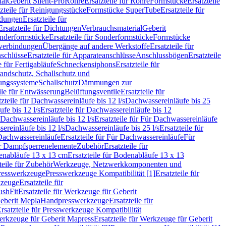
ial
Geberit Silent-Pro
Rohre
Ersatzteile für Rohre
Formstücke
Ersatzteile
zteile für Reinigungsstücke
Formstücke SuperTube
Ersatzteile für
ndungen
Ersatzteile für
Ersatzteile für Dichtungen
Verbrauchsmaterial
Geberit
nderformstücke
Ersatzteile für Sonderformstücke
Formstücke
ckverbindungen
Übergänge auf andere Werkstoffe
Ersatzteile für
schlüsse
Ersatzteile für Apparateanschlüsse
Anschlussbögen
Ersatzteile
e für Fertigabläufe
Schneckensiphons
Ersatzteile für
andschutz, Schallschutz und
rungssysteme
Schallschutz
Dämmungen zur
ile für Entwässerung
Belüftungsventile
Ersatzteile für
tzteile für Dachwassereinläufe bis 12 l/s
Dachwassereinläufe bis 25
fe bis 12 l/s
Ersatzteile für Dachwassereinläufe bis 12
Dachwassereinläufe bis 12 l/s
Ersatzteile für Für Dachwassereinläufe
ereinläufe bis 12 l/s
Dachwassereinläufe bis 25 l/s
Ersatzteile für
Dachwassereinläufe
Ersatzteile für Für Dachwassereinläufe
Für
für Dampfsperrenelemente
Zubehör
Ersatzteile für
nabläufe 13 x 13 cm
Ersatzteile für Bodenabläufe 13 x 13
teile für Zubehör
Werkzeuge, Netzwerkkomponenten und
presswerkzeuge
Presswerkzeuge Kompatibilität [1]
Ersatzteile für
kzeuge
Ersatzteile für
ushFit
Ersatzteile für Werkzeuge für Geberit
Geberit Mepla
Handpresswerkzeuge
Ersatzteile für
rsatzteile für Presswerkzeuge Kompatibilität
rkzeuge für Geberit Mapress
Ersatzteile für Werkzeuge für Geberit