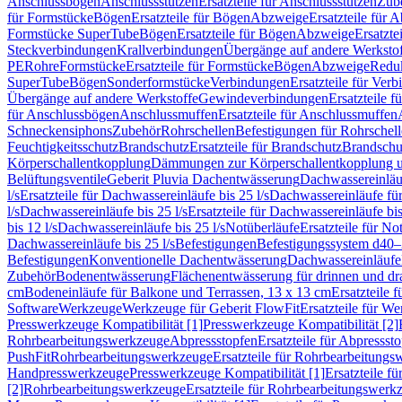
Anschlussbögen
Anschlussstutzen
Ersatzteile für Anschlussstutzen
Zub
für Formstücke
Bögen
Ersatzteile für Bögen
Abzweige
Ersatzteile für 
Formstücke SuperTube
Bögen
Ersatzteile für Bögen
Abzweige
Ersatzte
Steckverbindungen
Krallverbindungen
Übergänge auf andere Werksto
PE
Rohre
Formstücke
Ersatzteile für Formstücke
Bögen
Abzweige
Redu
SuperTube
Bögen
Sonderformstücke
Verbindungen
Ersatzteile für Ver
Übergänge auf andere Werkstoffe
Gewindeverbindungen
Ersatzteile 
für Anschlussbögen
Anschlussmuffen
Ersatzteile für Anschlussmuffen
Schneckensiphons
Zubehör
Rohrschellen
Befestigungen für Rohrschel
Feuchtigkeitsschutz
Brandschutz
Ersatzteile für Brandschutz
Brandschu
Körperschallentkopplung
Dämmungen zur Körperschallentkopplung 
Belüftungsventile
Geberit Pluvia Dachentwässerung
Dachwassereinläu
l/s
Ersatzteile für Dachwassereinläufe bis 25 l/s
Dachwassereinläufe fü
l/s
Dachwassereinläufe bis 25 l/s
Ersatzteile für Dachwassereinläufe bis
bis 12 l/s
Dachwassereinläufe bis 25 l/s
Notüberläufe
Ersatzteile für No
Dachwassereinläufe bis 25 l/s
Befestigungen
Befestigungssystem d40
Befestigungen
Konventionelle Dachentwässerung
Dachwassereinläufe
Zubehör
Bodenentwässerung
Flächenentwässerung für drinnen und d
cm
Bodeneinläufe für Balkone und Terrassen, 13 x 13 cm
Ersatzteile 
Software
Werkzeuge
Werkzeuge für Geberit FlowFit
Ersatzteile für W
Presswerkzeuge Kompatibilität [1]
Presswerkzeuge Kompatibilität [2]
Rohrbearbeitungswerkzeuge
Abpressstopfen
Ersatzteile für Abpressst
PushFit
Rohrbearbeitungswerkzeuge
Ersatzteile für Rohrbearbeitung
Handpresswerkzeuge
Presswerkzeuge Kompatibilität [1]
Ersatzteile f
[2]
Rohrbearbeitungswerkzeuge
Ersatzteile für Rohrbearbeitungswerk