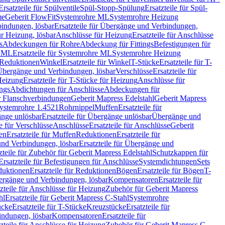
Ersatzteile für Spülventile
Spül-Stopp-Spülung
Ersatzteile für Spül-
me
Geberit FlowFit
Systemrohre ML
Systemrohre Heizung
indungen, lösbar
Ersatzteile für Übergänge und Verbindungen,
r Heizung, lösbar
Anschlüsse für Heizung
Ersatzteile für Anschlüsse
s
Abdeckungen für Rohre
Abdeckung für Fittings
Befestigungen für
e ML
Ersatzteile für Systemrohre ML
Systemrohre Heizung
r Reduktionen
Winkel
Ersatzteile für Winkel
T-Stücke
Ersatzteile für T-
r Übergänge und Verbindungen, lösbar
Verschlüsse
Ersatzteile für
Heizung
Ersatzteile für T-Stücke für Heizung
Anschlüsse für
ngs
Abdichtungen für Anschlüsse
Abdeckungen für
r Flanschverbindungen
Geberit Mapress Edelstahl
Geberit Mapress
 Systemrohre 1.4521
Rohrnippel
Muffen
Ersatzteile für
nge unlösbar
Ersatzteile für Übergänge unlösbar
Übergänge und
le für Verschlüsse
Anschlüsse
Ersatzteile für Anschlüsse
Geberit
en
Ersatzteile für Muffen
Reduktionen
Ersatzteile für
nd Verbindungen, lösbar
Ersatzteile für Übergänge und
zteile für Zubehör für Geberit Mapress Edelstahl
Schutzkappen für
Ersatzteile für Befestigungen für Anschlüsse
Systemdichtungen
Sets
duktionen
Ersatzteile für Reduktionen
Bögen
Ersatzteile für Bögen
T-
bergänge und Verbindungen, lösbar
Kompensatoren
Ersatzteile für
zteile für Anschlüsse für Heizung
Zubehör für Geberit Mapress
hl
Ersatzteile für Geberit Mapress C-Stahl
Systemrohre
ücke
Ersatzteile für T-Stücke
Kreuzstücke
Ersatzteile für
indungen, lösbar
Kompensatoren
Ersatzteile für
zteile für Anschlüsse für Heizung
Zubehör für Geberit Mapress C-