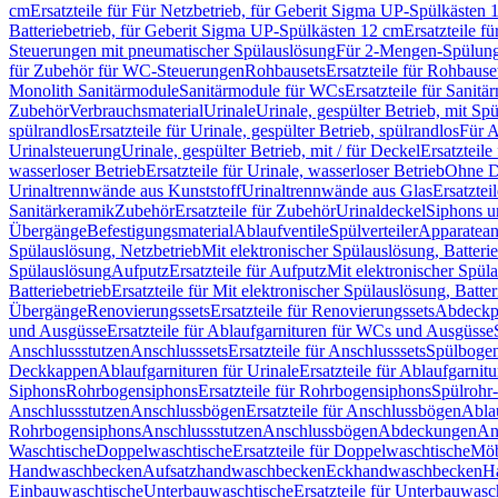
cm
Ersatzteile für Für Netzbetrieb, für Geberit Sigma UP-Spülkästen 
Batteriebetrieb, für Geberit Sigma UP-Spülkästen 12 cm
Ersatzteile f
Steuerungen mit pneumatischer Spülauslösung
Für 2-Mengen-Spülun
für Zubehör für WC-Steuerungen
Rohbausets
Ersatzteile für Rohbause
Monolith Sanitärmodule
Sanitärmodule für WCs
Ersatzteile für Sanit
Zubehör
Verbrauchsmaterial
Urinale
Urinale, gespülter Betrieb, mit Sp
spülrandlos
Ersatzteile für Urinale, gespülter Betrieb, spülrandlos
Für A
Urinalsteuerung
Urinale, gespülter Betrieb, mit / für Deckel
Ersatzteile
wasserloser Betrieb
Ersatzteile für Urinale, wasserloser Betrieb
Ohne D
Urinaltrennwände aus Kunststoff
Urinaltrennwände aus Glas
Ersatztei
Sanitärkeramik
Zubehör
Ersatzteile für Zubehör
Urinaldeckel
Siphons u
Übergänge
Befestigungsmaterial
Ablaufventile
Spülverteiler
Apparatean
Spülauslösung, Netzbetrieb
Mit elektronischer Spülauslösung, Batterie
Spülauslösung
Aufputz
Ersatzteile für Aufputz
Mit elektronischer Spül
Batteriebetrieb
Ersatzteile für Mit elektronischer Spülauslösung, Batter
Übergänge
Renovierungssets
Ersatzteile für Renovierungssets
Abdeckpl
und Ausgüsse
Ersatzteile für Ablaufgarnituren für WCs und Ausgüsse
Anschlussstutzen
Anschlusssets
Ersatzteile für Anschlusssets
Spülbogen
Deckkappen
Ablaufgarnituren für Urinale
Ersatzteile für Ablaufgarnitu
Siphons
Rohrbogensiphons
Ersatzteile für Rohrbogensiphons
Spülrohr
Anschlussstutzen
Anschlussbögen
Ersatzteile für Anschlussbögen
Ablau
Rohrbogensiphons
Anschlussstutzen
Anschlussbögen
Abdeckungen
An
Waschtische
Doppelwaschtische
Ersatzteile für Doppelwaschtische
Möb
Handwaschbecken
Aufsatzhandwaschbecken
Eckhandwaschbecken
H
Einbauwaschtische
Unterbauwaschtische
Ersatzteile für Unterbauwasc