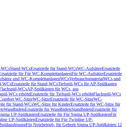
nd-WCs
Stand-WCs
Ersatzteile für Stand-WCs
WC-Aufsätze
Ersatzteile
Ersatzteile für Für WC-Komplettanlagen
Für WC-Aufsätze
Ersatzteile
fsätze und WC-Komplettanlagen
WCs
Verbrauchsmaterial
WCs und
d-WCs
Ersatzteile für Stand-WCs
Tiefspül-WCs für AP-Spülkasten
r Flachspül-WCs
AP-Spülkästen für WCs, aus
fspül-WCs erhöht
Ersatzteile für Tiefspül-WCs erhöht
Flachspül-WCs
r Comfort WC-Sitze
WC-Sitze
Ersatzteile für WC-Sitze
WC-
eile für Stand-WCs
WC-Sitze für Kinder
Ersatzteile für WC-Sitze für
ts
Wandbidets
Ersatzteile für Wandbidets
Standbidets
Ersatzteile für
Sigma UP-Spülkästen
Ersatzteile für Für Sigma UP-Spülkästen
Für
line UP-Spülkästen
Ersatzteile für Für Twinline UP-
 Spülauslösung
Für Netzbetrieb, für Geberit Sigma UP-Spülkästen 12