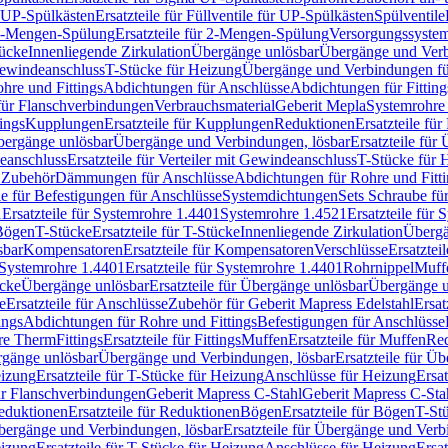
r UP-Spülkästen
Ersatzteile für Füllventile für UP-Spülkästen
Spülventile
-Mengen-Spülung
Ersatzteile für 2-Mengen-Spülung
Versorgungssyste
ücke
Innenliegende Zirkulation
Übergänge unlösbar
Übergänge und Verb
Gewindeanschluss
T-Stücke für Heizung
Übergänge und Verbindungen fü
hre und Fittings
Abdichtungen für Anschlüsse
Abdichtungen für Fitting
für Flanschverbindungen
Verbrauchsmaterial
Geberit Mepla
Systemrohr
tings
Kupplungen
Ersatzteile für Kupplungen
Reduktionen
Ersatzteile fü
Übergänge unlösbar
Übergänge und Verbindungen, lösbar
Ersatzteile fü
deanschluss
Ersatzteile für Verteiler mit Gewindeanschluss
T-Stücke für 
r Zubehör
Dämmungen für Anschlüsse
Abdichtungen für Rohre und Fitti
ile für Befestigungen für Anschlüsse
Systemdichtungen
Sets Schraube fü
1
Ersatzteile für Systemrohre 1.4401
Systemrohre 1.4521
Ersatzteile für
 Bögen
T-Stücke
Ersatzteile für T-Stücke
Innenliegende Zirkulation
Übergä
sbar
Kompensatoren
Ersatzteile für Kompensatoren
Verschlüsse
Ersatztei
Systemrohre 1.4401
Ersatzteile für Systemrohre 1.4401
Rohrnippel
Muff
ücke
Übergänge unlösbar
Ersatzteile für Übergänge unlösbar
Übergänge u
e
Ersatzteile für Anschlüsse
Zubehör für Geberit Mapress Edelstahl
Ersat
ings
Abdichtungen für Rohre und Fittings
Befestigungen für Anschlüsse
re Therm
Fittings
Ersatzteile für Fittings
Muffen
Ersatzteile für Muffen
Re
ergänge unlösbar
Übergänge und Verbindungen, lösbar
Ersatzteile für Ü
eizung
Ersatzteile für T-Stücke für Heizung
Anschlüsse für Heizung
Ersat
ür Flanschverbindungen
Geberit Mapress C-Stahl
Geberit Mapress C-Sta
eduktionen
Ersatzteile für Reduktionen
Bögen
Ersatzteile für Bögen
T-St
ergänge und Verbindungen, lösbar
Ersatzteile für Übergänge und Verb
eizung
Ersatzteile für T-Stücke für Heizung
Anschlüsse für Heizung
Ersat