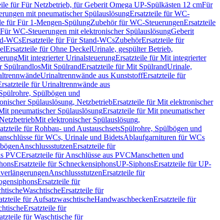
eile für Für Netzbetrieb, für Geberit Omega UP-Spülkästen 12 cm
Für
rungen mit pneumatischer Spülauslösung
Ersatzteile für WC-
ile für Für 1-Mengen-Spülung
Zubehör für WC-Steuerungen
Ersatzteile
ür Für WC-Steuerungen mit elektronischer Spülauslösung
Geberit
nd-WCs
Ersatzteile für Für Stand-WCs
Zubehör
Ersatzteile für
el
Ersatzteile für Ohne Deckel
Urinale, gespülter Betrieb,
uerung
Mit integrierter Urinalsteuerung
Ersatzteile für Mit integrierter
ür Spülrandlos
Mit Spülrand
Ersatzteile für Mit Spülrand
Urinale,
naltrennwände
Urinaltrennwände aus Kunststoff
Ersatzteile für
Ersatzteile für Urinaltrennwände aus
r Spülrohre, Spülbögen und
ronischer Spülauslösung, Netzbetrieb
Ersatzteile für Mit elektronischer
Mit pneumatischer Spülauslösung
Ersatzteile für Mit pneumatischer
 Netzbetrieb
Mit elektronischer Spülauslösung,
atzteile für Rohbau- und Austauschsets
Spülrohre, Spülbögen und
anschlüsse für WCs, Urinale und Bidets
Ablaufgarnituren für WCs
ssbögen
Anschlussstutzen
Ersatzteile für
us PVC
Ersatzteile für Anschlüsse aus PVC
Manschetten und
hons
Ersatzteile für Schneckensiphons
UP-Siphons
Ersatzteile für UP-
enverlängerungen
Anschlussstutzen
Ersatzteile für
ogensiphons
Ersatzteile für
htische
Waschtische
Ersatzteile für
atzteile für Aufsatzwaschtische
Handwaschbecken
Ersatzteile für
htische
Ersatzteile für
atzteile für Waschtische für