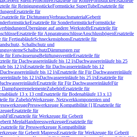
ial
Geberit Silent-Pro
Rohre
Ersatzteile für Rohre
Formstücke
Ersatzteile
zteile für Reinigungsstücke
Formstücke SuperTube
Ersatzteile für
ndungen
Ersatzteile für
Ersatzteile für Dichtungen
Verbrauchsmaterial
Geberit
nderformstücke
Ersatzteile für Sonderformstücke
Formstücke
ckverbindungen
Übergänge auf andere Werkstoffe
Ersatzteile für
schlüsse
Ersatzteile für Apparateanschlüsse
Anschlussbögen
Ersatzteile
e für Fertigabläufe
Schneckensiphons
Ersatzteile für
andschutz, Schallschutz und
rungssysteme
Schallschutz
Dämmungen zur
ile für Entwässerung
Belüftungsventile
Ersatzteile für
tzteile für Dachwassereinläufe bis 12 l/s
Dachwassereinläufe bis 25
fe bis 12 l/s
Ersatzteile für Dachwassereinläufe bis 12
Dachwassereinläufe bis 12 l/s
Ersatzteile für Für Dachwassereinläufe
ereinläufe bis 12 l/s
Dachwassereinläufe bis 25 l/s
Ersatzteile für
Dachwassereinläufe
Ersatzteile für Für Dachwassereinläufe
Für
für Dampfsperrenelemente
Zubehör
Ersatzteile für
nabläufe 13 x 13 cm
Ersatzteile für Bodenabläufe 13 x 13
teile für Zubehör
Werkzeuge, Netzwerkkomponenten und
presswerkzeuge
Presswerkzeuge Kompatibilität [1]
Ersatzteile für
kzeuge
Ersatzteile für
ushFit
Ersatzteile für Werkzeuge für Geberit
Geberit Mepla
Handpresswerkzeuge
Ersatzteile für
rsatzteile für Presswerkzeuge Kompatibilität
rkzeuge für Geberit Mapress
Ersatzteile für Werkzeuge für Geberit