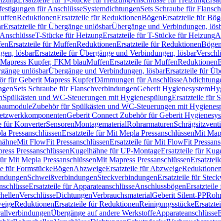
festigungen für Anschlüsse
Systemdichtungen
Sets Schraube für Flansc
Muffen
Reduktionen
Ersatzteile für Reduktionen
Bögen
Ersatzteile für Bö
r
Ersatzteile für Übergänge unlösbar
Übergänge und Verbindungen, lös
r Anschlüsse
T-Stücke für Heizung
Ersatzteile für T-Stücke für Heizung
A
fen
Ersatzteile für Muffen
Reduktionen
Ersatzteile für Reduktionen
Böge
gen, lösbar
Ersatzteile für Übergänge und Verbindungen, lösbar
Verschl
it Mapress Kupfer, FKM blau
Muffen
Ersatzteile für Muffen
Reduktionen
E
ergänge unlösbar
Übergänge und Verbindungen, lösbar
Ersatzteile für Ü
hör für Geberit Mapress Kupfer
Dämmungen für Anschlüsse
Abdichtunge
ngen
Sets Schraube für Flanschverbindungen
Geberit Hygienesystem
Hyg
n
Spülkästen und WC-Steuerungen mit Hygienespülung
Ersatzteile fü
nbaumodule
Zubehör für Spülkästen und WC-Steuerungen mit Hygienes
etzwerkkomponenten
Geberit Connect Zubehör für Geberit Hygienesy
e für Konverter
Sensoren
Montagematerial
Rohrarmaturen
Schrägsitzventi
la Pressanschlüssen
Ersatzteile für Mit Mepla Pressanschlüssen
Mit Map
lhähne
Mit FlowFit Pressanschlüssen
Ersatzteile für Mit FlowFit Pressan
press Pressanschlüssen
Kugelhähne für UP-Montage
Ersatzteile für Ku
 für Mit Mepla Pressanschlüssen
Mit Mapress Pressanschlüssen
Ersatztei
le für Formstücke
Bögen
Abzweige
Ersatzteile für Abzweige
Reduktione
bindungen
Schweißverbindungen
Steckverbindungen
Ersatzteile für Ste
nschlüsse
Ersatzteile für Apparateanschlüsse
Anschlussbögen
Ersatzteil
hellen
Verschlüsse
Dichtungen
Verbrauchsmaterial
Geberit Silent-PP
Roh
weige
Reduktionen
Ersatzteile für Reduktionen
Reinigungsstücke
Ersatzte
allverbindungen
Übergänge auf andere Werkstoffe
Apparateanschlüsse
E