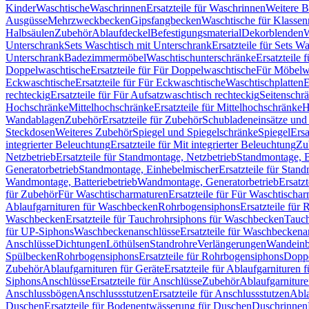
Kinder
Waschtische
Waschrinnen
Ersatzteile für Waschrinnen
Weitere 
Ausgüsse
Mehrzweckbecken
Gipsfangbecken
Waschtische für Klasse
Halbsäulen
Zubehör
Ablaufdeckel
Befestigungsmaterial
Dekorblenden
W
Unterschrank
Sets Waschtisch mit Unterschrank
Ersatzteile für Sets W
Unterschrank
Badezimmermöbel
Waschtischunterschränke
Ersatzteile 
Doppelwaschtische
Ersatzteile für Für Doppelwaschtische
Für Möbelw
Eckwaschtische
Ersatzteile für Für Eckwaschtische
Waschtischplatten
E
rechteckig
Ersatzteile für Für Aufsatzwaschtisch rechteckig
Seitenschr
Hochschränke
Mittelhochschränke
Ersatzteile für Mittelhochschränke
H
Wandablagen
Zubehör
Ersatzteile für Zubehör
Schubladeneinsätze un
Steckdosen
Weiteres Zubehör
Spiegel und Spiegelschränke
Spiegel
Ersa
integrierter Beleuchtung
Ersatzteile für Mit integrierter Beleuchtung
Zu
Netzbetrieb
Ersatzteile für Standmontage, Netzbetrieb
Standmontage, Ba
Generatorbetrieb
Standmontage, Einhebelmischer
Ersatzteile für Stan
Wandmontage, Batteriebetrieb
Wandmontage, Generatorbetrieb
Ersatz
für Zubehör
Für Waschtischarmaturen
Ersatzteile für Für Waschtischa
Ablaufgarnituren für Waschbecken
Rohrbogensiphons
Ersatzteile für
Waschbecken
Ersatzteile für Tauchrohrsiphons für Waschbecken
Tauch
für UP-Siphons
Waschbeckenanschlüsse
Ersatzteile für Waschbeckena
Anschlüsse
Dichtungen
Löthülsen
Standrohre
Verlängerungen
Wandeinb
Spülbecken
Rohrbogensiphons
Ersatzteile für Rohrbogensiphons
Dopp
Zubehör
Ablaufgarnituren für Geräte
Ersatzteile für Ablaufgarnituren 
Siphons
Anschlüsse
Ersatzteile für Anschlüsse
Zubehör
Ablaufgarnitur
Anschlussbögen
Anschlussstutzen
Ersatzteile für Anschlussstutzen
Abla
Duschen
Ersatzteile für Bodenentwässerung für Duschen
Duschrinnen