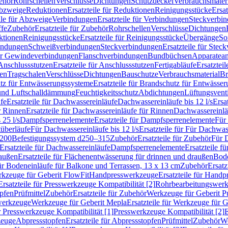
ehör
Rohrschellen
Verschlüsse
Dichtungen
Schutzdeckel
Verbrauchsmater
Abzweige
Reduktionen
Ersatzteile für Reduktionen
Reinigungsstücke
Ersat
ile für Abzweige
Verbindungen
Ersatzteile für Verbindungen
Steckverbi
ffe
Zubehör
Ersatzteile für Zubehör
Rohrschellen
Verschlüsse
Dichtungen
ktionen
Reinigungsstücke
Ersatzteile für Reinigungsstücke
Übergänge
So
bindungen
Schweißverbindungen
Steckverbindungen
Ersatzteile für Ste
für Gewindeverbindungen
Flanschverbindungen
Bundbüchsen
Apparatean
Anschlussstutzen
Ersatzteile für Anschlussstutzen
Fertigabläufe
Ersatzteil
len
Tragschalen
Verschlüsse
Dichtungen
Bauschutze
Verbrauchsmaterial
Br
tz für Entwässerungssysteme
Ersatzteile für Brandschutz für Entwässe
und Luftschalldämmung
Feuchtigkeitsschutz
Abdichtungen
Lüftungsvent
fe
Ersatzteile für Dachwassereinläufe
Dachwassereinläufe bis 12 l/s
Ersa
r Rinnen
Ersatzteile für Dachwassereinläufe für Rinnen
Dachwassereinläu
 25 l/s
Dampfsperrenelemente
Ersatzteile für Dampfsperrenelemente
Für 
tüberläufe
Für Dachwassereinläufe bis 12 l/s
Ersatzteile für Für Dachwass
–200
Befestigungssystem d250–315
Zubehör
Ersatzteile für Zubehör
Für 
Ersatzteile für Dachwassereinläufe
Dampfsperrenelemente
Ersatzteile 
raußen
Ersatzteile für Flächenentwässerung für drinnen und draußen
Bode
für Bodeneinläufe für Balkone und Terrassen, 13 x 13 cm
Zubehör
Ersatz
erkzeuge für Geberit FlowFit
Handpresswerkzeuge
Ersatzteile für Hand
Ersatzteile für Presswerkzeuge Kompatibilität [2]
Rohrbearbeitungswer
opfen
Prüfmittel
Zubehör
Ersatzteile für Zubehör
Werkzeuge für Geberit P
swerkzeuge
Werkzeuge für Geberit Mepla
Ersatzteile für Werkzeuge für 
ür Presswerkzeuge Kompatibilität [1]
Presswerkzeuge Kompatibilität [2]
E
zeuge
Abpressstopfen
Ersatzteile für Abpressstopfen
Prüfmittel
Zubehör
We