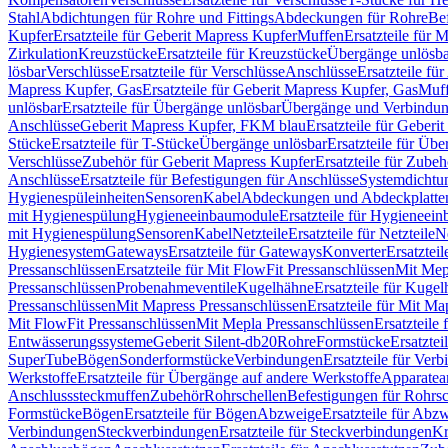
Stahl
Abdichtungen für Rohre und Fittings
Abdeckungen für Rohre
Be
Kupfer
Ersatzteile für Geberit Mapress Kupfer
Muffen
Ersatzteile für 
Zirkulation
Kreuzstücke
Ersatzteile für Kreuzstücke
Übergänge unlösba
lösbar
Verschlüsse
Ersatzteile für Verschlüsse
Anschlüsse
Ersatzteile fü
Mapress Kupfer, Gas
Ersatzteile für Geberit Mapress Kupfer, Gas
Muf
unlösbar
Ersatzteile für Übergänge unlösbar
Übergänge und Verbindun
Anschlüsse
Geberit Mapress Kupfer, FKM blau
Ersatzteile für Geber
Stücke
Ersatzteile für T-Stücke
Übergänge unlösbar
Ersatzteile für Üb
Verschlüsse
Zubehör für Geberit Mapress Kupfer
Ersatzteile für Zube
Anschlüsse
Ersatzteile für Befestigungen für Anschlüsse
Systemdichtu
Hygienespüleinheiten
Sensoren
Kabel
Abdeckungen und Abdeckplatte
mit Hygienespülung
Hygieneeinbaumodule
Ersatzteile für Hygieneei
mit Hygienespülung
Sensoren
Kabel
Netzteile
Ersatzteile für Netzteile
N
Hygienesystem
Gateways
Ersatzteile für Gateways
Konverter
Ersatzteil
Pressanschlüssen
Ersatzteile für Mit FlowFit Pressanschlüssen
Mit Mep
Pressanschlüssen
Probenahmeventile
Kugelhähne
Ersatzteile für Kuge
Pressanschlüssen
Mit Mapress Pressanschlüssen
Ersatzteile für Mit Ma
Mit FlowFit Pressanschlüssen
Mit Mepla Pressanschlüssen
Ersatzteile
Entwässerungssysteme
Geberit Silent-db20
Rohre
Formstücke
Ersatztei
SuperTube
Bögen
Sonderformstücke
Verbindungen
Ersatzteile für Ver
Werkstoffe
Ersatzteile für Übergänge auf andere Werkstoffe
Apparatea
Anschlusssteckmuffen
Zubehör
Rohrschellen
Befestigungen für Rohrsc
Formstücke
Bögen
Ersatzteile für Bögen
Abzweige
Ersatzteile für Abz
Verbindungen
Steckverbindungen
Ersatzteile für Steckverbindungen
Kr