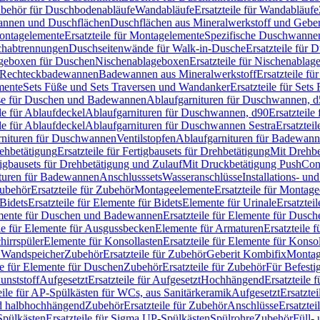
Zubehör für Duschbodenabläufe
Wandabläufe
Ersatzteile für Wandabläufe
wannen und Duschflächen
Duschflächen aus Mineralwerkstoff und Geberi
ntagelemente
Ersatzteile für Montagelemente
Spezifische Duschwanne
schabtrennungen
Duschseitenwände für Walk-in-Dusche
Ersatzteile für
lageboxen für Duschen
Nischenablageboxen
Ersatzteile für Nischenabla
ür Rechteckbadewannen
Badewannen aus Mineralwerkstoff
Ersatzteile f
mente
Sets Füße und Sets Traversen und Wandanker
Ersatzteile für Set
se für Duschen und Badewannen
Ablaufgarnituren für Duschwannen, 
ile für Ablaufdeckel
Ablaufgarnituren für Duschwannen, d90
Ersatzteil
ile für Ablaufdeckel
Ablaufgarnituren für Duschwannen Sestra
Ersatztei
rnituren für Duschwannen
Ventilstopfen
Ablaufgarnituren für Badewann
rehbetätigung
Ersatzteile für Fertigbausets für Drehbetätigung
Mit Drehbe
rtigbausets für Drehbetätigung und Zulauf
Mit Druckbetätigung PushCon
ituren für Badewannen
Anschlusssets
Wasseranschlüsse
Installations- un
ubehör
Ersatzteile für Zubehör
Montageelemente
Ersatzteile für Montag
Bidets
Ersatzteile für Elemente für Bidets
Elemente für Urinale
Ersatztei
mente für Duschen und Badewannen
Ersatzteile für Elemente für Dus
ile für Elemente für Ausgussbecken
Elemente für Armaturen
Ersatzteile 
hirrspüler
Elemente für Konsollasten
Ersatzteile für Elemente für Konso
r Wandspeicher
Zubehör
Ersatzteile für Zubehör
Geberit Kombifix
Montag
le für Elemente für Duschen
Zubehör
Ersatzteile für Zubehör
Für Befesti
unststoff
Aufgesetzt
Ersatzteile für Aufgesetzt
Hochhängend
Ersatzteile
eile für AP-Spülkästen für WCs, aus Sanitärkeramik
Aufgesetzt
Ersatztei
nd halbhochhängend
Zubehör
Ersatzteile für Zubehör
Anschlüsse
Ersatztei
pülkästen
Ersatzteile für Sigma UP-Spülkästen
Spülrohre
Zubehör
Füll- 