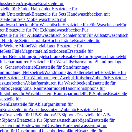
sgussbecken
Ausgüsse
Ersatzteile für
tzteile für Säulen
Halbsäulen
Ersatzteile für
mit Unterschrank
Ersatzteile für Sets Handwaschbecken mit
tzteile für Sets Möbelwaschtisch mit
 Handwaschbecken
Für Waschtische
Ersatzteile für Für Waschtische
Für
ken
Ersatzteile für Für Eckhandwaschbecken
Für
atzteile für Für Aufsatzwaschtisch Schalenform
Für Aufsatzwaschtisch
ür Niedrige Seitenschränke
Hochschränke
Ersatzteile für
für Weitere Möbel
Wandablagen
Ersatzteile für
fe
Sets Füße
Magnettafeln
Steckdosen
Ersatzteile für
ierter Beleuchtung
Spiegelschränke
Ersatzteile für Spiegelschränke
Mit
htischarmaturen
Ersatzteile für Waschtischarmaturen
Standmontage,
, Generatorbetrieb
Ersatzteile für Standmontage,
andmontage, Netzbetrieb
Wandmontage, Batteriebetrieb
Ersatzteile für
er
Ersatzteile für Wandmontage, Zweigriffmischer
Zubehör
Ersatzteile
Ausgussbecken
Ablaufgarnituren für Waschbecken
Ersatzteile für
 Rohrbogensiphons, Raumsparmodell
Tauchrohrsiphons für
rohrsiphons für Waschbecken, Raumsparmodell
UP-Siphons
Ersatzteile
satzteile für
ecken
Ersatzteile für Ablaufgarnituren für
en
Ersatzteile für Anschlussstutzen
Zubehör
Ersatzteile für
ns
Ersatzteile für UP-Siphons
AP-Siphons
Ersatzteile für AP-
n
Siphons
Ersatzteile für Siphons
Anschlussbögen
Ersatzteile für
uschen und Badewannen
Duschen
Bodenentwässerung für
behör für Duschrinnen
Duschbodenabläufe
Ersatzteile für