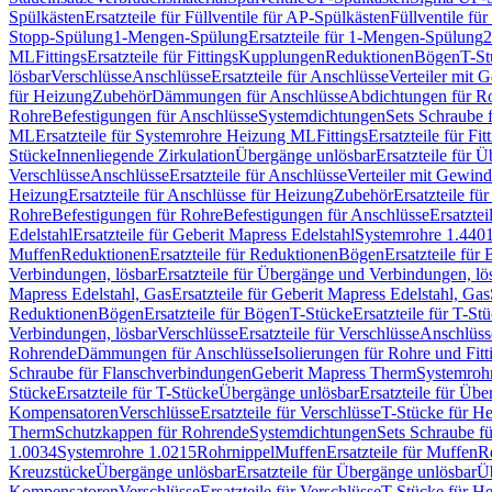
Spülkästen
Ersatzteile für Füllventile für AP-Spülkästen
Füllventile fü
Stopp-Spülung
1-Mengen-Spülung
Ersatzteile für 1-Mengen-Spülung
2
ML
Fittings
Ersatzteile für Fittings
Kupplungen
Reduktionen
Bögen
T-St
lösbar
Verschlüsse
Anschlüsse
Ersatzteile für Anschlüsse
Verteiler mit 
für Heizung
Zubehör
Dämmungen für Anschlüsse
Abdichtungen für Ro
Rohre
Befestigungen für Anschlüsse
Systemdichtungen
Sets Schraube 
ML
Ersatzteile für Systemrohre Heizung ML
Fittings
Ersatzteile für Fit
Stücke
Innenliegende Zirkulation
Übergänge unlösbar
Ersatzteile für 
Verschlüsse
Anschlüsse
Ersatzteile für Anschlüsse
Verteiler mit Gewin
Heizung
Ersatzteile für Anschlüsse für Heizung
Zubehör
Ersatzteile fü
Rohre
Befestigungen für Rohre
Befestigungen für Anschlüsse
Ersatzte
Edelstahl
Ersatzteile für Geberit Mapress Edelstahl
Systemrohre 1.440
Muffen
Reduktionen
Ersatzteile für Reduktionen
Bögen
Ersatzteile für
Verbindungen, lösbar
Ersatzteile für Übergänge und Verbindungen, lö
Mapress Edelstahl, Gas
Ersatzteile für Geberit Mapress Edelstahl, Gas
Reduktionen
Bögen
Ersatzteile für Bögen
T-Stücke
Ersatzteile für T-St
Verbindungen, lösbar
Verschlüsse
Ersatzteile für Verschlüsse
Anschlüss
Rohrende
Dämmungen für Anschlüsse
Isolierungen für Rohre und Fitt
Schraube für Flanschverbindungen
Geberit Mapress Therm
Systemroh
Stücke
Ersatzteile für T-Stücke
Übergänge unlösbar
Ersatzteile für Üb
Kompensatoren
Verschlüsse
Ersatzteile für Verschlüsse
T-Stücke für H
Therm
Schutzkappen für Rohrende
Systemdichtungen
Sets Schraube f
1.0034
Systemrohre 1.0215
Rohrnippel
Muffen
Ersatzteile für Muffen
R
Kreuzstücke
Übergänge unlösbar
Ersatzteile für Übergänge unlösbar
Üb
Kompensatoren
Verschlüsse
Ersatzteile für Verschlüsse
T-Stücke für H