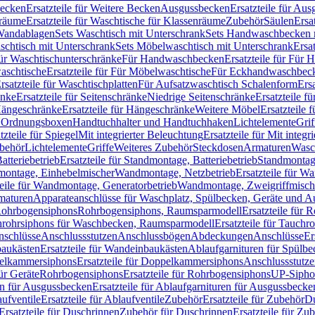
Becken
Ersatzteile für Weitere Becken
Ausgussbecken
Ersatzteile für Au
nräume
Ersatzteile für Waschtische für Klassenräume
Zubehör
Säulen
Ersa
andablagen
Sets Waschtisch mit Unterschrank
Sets Handwaschbecken 
aschtisch mit Unterschrank
Sets Möbelwaschtisch mit Unterschrank
Ersa
für Waschtischunterschränke
Für Handwaschbecken
Ersatzteile für Für
aschtische
Ersatzteile für Für Möbelwaschtische
Für Eckhandwaschbec
rsatzteile für Waschtischplatten
Für Aufsatzwaschtisch Schalenform
Ers
änke
Ersatzteile für Seitenschränke
Niedrige Seitenschränke
Ersatzteile f
ängeschränke
Ersatzteile für Hängeschränke
Weitere Möbel
Ersatzteile 
d Ordnungsboxen
Handtuchhalter und Handtuchhaken
Lichtelemente
Grif
tzteile für Spiegel
Mit integrierter Beleuchtung
Ersatzteile für Mit integr
behör
Lichtelemente
Griffe
Weiteres Zubehör
Steckdosen
Armaturen
Wasc
tteriebetrieb
Ersatzteile für Standmontage, Batteriebetrieb
Standmontage
dmontage, Einhebelmischer
Wandmontage, Netzbetrieb
Ersatzteile für W
teile für Wandmontage, Generatorbetrieb
Wandmontage, Zweigriffmisch
rmaturen
Apparateanschlüsse für Waschplatz, Spülbecken, Geräte und 
 Rohrbogensiphons
Rohrbogensiphons, Raumsparmodell
Ersatzteile für
rohrsiphons für Waschbecken, Raumsparmodell
Ersatzteile für Tauch
nschlüsse
Anschlussstutzen
Anschlussbögen
Abdeckungen
Anschlüsse
Er
aukästen
Ersatzteile für Wandeinbaukästen
Ablaufgarnituren für Spülb
elkammersiphons
Ersatzteile für Doppelkammersiphons
Anschlussstutz
für Geräte
Rohrbogensiphons
Ersatzteile für Rohrbogensiphons
UP-Sipho
en für Ausgussbecken
Ersatzteile für Ablaufgarnituren für Ausgussbecke
ufventile
Ersatzteile für Ablaufventile
Zubehör
Ersatzteile für Zubehör
D
Ersatzteile für Duschrinnen
Zubehör für Duschrinnen
Ersatzteile für Zu