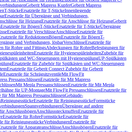
hverbindungen
Geberit Mapress Kupfer
Geberit Mapress
gen
T-Stücke
Ersatzteile für T-Stücke
Innenliegende
bar
Ersatzteile für Übergänge und Verbindungen,
nschlüsse für Heizung
Ersatzteile für Anschlüsse für Heizung
Geberit
n
Ersatzteile für Bögen
T-Stücke
Ersatzteile für T-Stücke
Übergänge
üsse
Ersatzteile für Verschlüsse
Anschlüsse
Ersatzteile für
rsatzteile für Reduktionen
Bögen
Ersatzteile für Bögen
T-
bergänge und Verbindungen, lösbar
Verschlüsse
Ersatzteile für
n für Rohre und Fittings
Abdeckungen für Rohre
Befestigungen für
ienespüleinheiten
Ersatzteile für Hygienespüleinheiten
Zubehör für
r Spülkästen und WC-Steuerungen mit Hygienespülung
UP-Spülkästen
pülung
Ersatzteile für Zubehör für Spülkästen und WC-Steuerungen
stem
Ersatzteile für Geberit Connect Zubehör für Geberit
le
Ersatzteile für Schrägsitzventile
Mit FlowFit
ress Pressanschlüssen
Ersatzteile für Mit Mapress
schlüssen
Mit Mepla Pressanschlüssen
Ersatzteile für Mit Mepla
gelhähne für UP-Montage
Mit FlowFit Pressanschlüssen
Ersatzteile für
le für Mit Mapress Pressanschlüssen
Gebäude-
n
Reinigungsstücke
Ersatzteile für Reinigungsstücke
Formstücke
ckverbindungen
Spannverbindungen
Übergänge auf andere
e für Anschlussbögen
Anschlusssteckmuffen
Ersatzteile für
re
Ersatzteile für Rohre
Formstücke
Ersatzteile für
ile für Reinigungsstücke
Verbindungen
Ersatzteile für
rsatzteile für Apparateanschlüsse
Anschlussbögen
Ersatzteile für