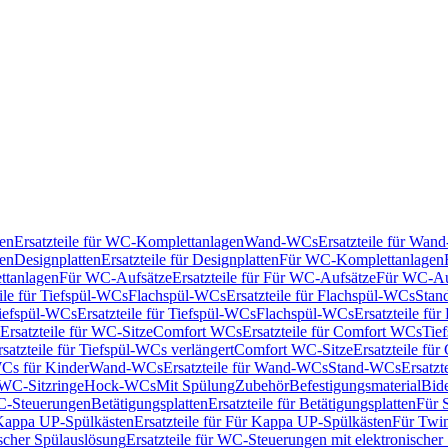
en
Ersatzteile für WC-Komplettanlagen
Wand-WCs
Ersatzteile für Wa
ken
Designplatten
Ersatzteile für Designplatten
Für WC-Komplettanlagen
tanlagen
Für WC-Aufsätze
Ersatzteile für Für WC-Aufsätze
Für WC-Au
eile für Tiefspül-WCs
Flachspül-WCs
Ersatzteile für Flachspül-WCs
Stan
iefspül-WCs
Ersatzteile für Tiefspül-WCs
Flachspül-WCs
Ersatzteile fü
Ersatzteile für WC-Sitze
Comfort WCs
Ersatzteile für Comfort WCs
Tie
rsatzteile für Tiefspül-WCs verlängert
Comfort WC-Sitze
Ersatzteile fü
WCs für Kinder
Wand-WCs
Ersatzteile für Wand-WCs
Stand-WCs
Ersatzt
r WC-Sitzringe
Hock-WCs
Mit Spülung
Zubehör
Befestigungsmaterial
Bide
C-Steuerungen
Betätigungsplatten
Ersatzteile für Betätigungsplatten
Für 
Kappa UP-Spülkästen
Ersatzteile für Für Kappa UP-Spülkästen
Für Twin
scher Spülauslösung
Ersatzteile für WC-Steuerungen mit elektronischer