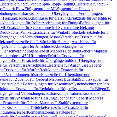
Ersatzteile für Spülventile
Spül-Stopp-Spülung
Ersatzteile für Spül-
me
Geberit FlowFit
Systemrohre ML
Systemrohre Heizung
indungen, lösbar
Ersatzteile für Übergänge und Verbindungen,
r Heizung, lösbar
Anschlüsse für Heizung
Ersatzteile für Anschlüsse
s
Abdeckungen für Rohre
Abdeckung für Fittings
Befestigungen für
e ML
Ersatzteile für Systemrohre ML
Systemrohre Heizung
r Reduktionen
Winkel
Ersatzteile für Winkel
T-Stücke
Ersatzteile für T-
r Übergänge und Verbindungen, lösbar
Verschlüsse
Ersatzteile für
Heizung
Ersatzteile für T-Stücke für Heizung
Anschlüsse für
ngs
Abdichtungen für Anschlüsse
Abdeckungen für
r Flanschverbindungen
Geberit Mapress Edelstahl
Geberit Mapress
 Systemrohre 1.4521
Rohrnippel
Muffen
Ersatzteile für
nge unlösbar
Ersatzteile für Übergänge unlösbar
Übergänge und
le für Verschlüsse
Anschlüsse
Ersatzteile für Anschlüsse
Geberit
en
Ersatzteile für Muffen
Reduktionen
Ersatzteile für
nd Verbindungen, lösbar
Ersatzteile für Übergänge und
zteile für Zubehör für Geberit Mapress Edelstahl
Schutzkappen für
Ersatzteile für Befestigungen für Anschlüsse
Systemdichtungen
Sets
duktionen
Ersatzteile für Reduktionen
Bögen
Ersatzteile für Bögen
T-
bergänge und Verbindungen, lösbar
Kompensatoren
Ersatzteile für
zteile für Anschlüsse für Heizung
Zubehör für Geberit Mapress
hl
Ersatzteile für Geberit Mapress C-Stahl
Systemrohre
ücke
Ersatzteile für T-Stücke
Kreuzstücke
Ersatzteile für
indungen, lösbar
Kompensatoren
Ersatzteile für
zteile für Anschlüsse für Heizung
Zubehör für Geberit Mapress C-