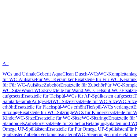
AT
WCs und Urinale
Geberit AquaClean Dusch-WCs
WC-Komplettanlag
für WC-Aufsätze
Für WC-Keramiken
Ersatzteile für Für WC-Kerami
für Für WC-Aufsätze
Zubehör
Ersatzteile für Zubehör
Für WC-Komplet
WC-Sitze
Wand-WCs
Ersatzteile für Wand-WCs
Tiefspül-WCs
Ersatzt
aufgesetzt
Ersatzteile für Tiefspül-WCs für AP-Spülkasten aufgesetzt
T
Sanitärkeramik
Aufgesetzt
WC-Sitze
Ersatzteile für WC-Sitze
WC-Sitze
erhöht
Ersatzteile für Flachspül-WCs erhöht
Tiefspül-WCs verlängert
E
Sitzringe
Ersatzteile für WC-Sitzringe
WCs für Kinder
Ersatzteile für 
Kinder
WC-Sitze
Ersatzteile für WC-Sitze
WC-Sitzringe
Ersatzteile fü
Standbidets
Zubehör
Ersatzteile für Zubehör
Betätigungsplatten und W
Omega UP-Spülkästen
Ersatzteile für Für Omega UP-Spülkästen
Für 
Spülkästen
Zubehör
Verbrauchsmaterial
WC-Steuerungen mit elektroni