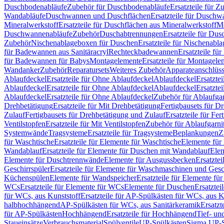
Duschbodenabläufe
Zubehör für Duschbodenabläufe
Ersatzteile für 
Wandabläufe
Duschwannen und Duschflächen
Ersatzteile für Dusch
Mineralwerkstoff
Ersatzteile für Duschflächen aus Mineralwerkstoff
Mo
Duschwannenabläufe
Zubehör
Duschabtrennungen
Ersatzteile für Du
Zubehör
Nischenablageboxen für Duschen
Ersatzteile für Nischenab
für Badewannen aus Sanitäracryl
Rechteckbadewannen
Ersatzteile f
für Badewannen für Babys
Montagelemente
Ersatzteile für Montagele
Wandanker
Zubehör
Reparatursets
Weiteres Zubehör
Apparateanschlüs
Ablaufdeckel
Ersatzteile für Ohne Ablaufdeckel
Ablaufdeckel
Ersatzte
Ablaufdeckel
Ersatzteile für Ohne Ablaufdeckel
Ablaufdeckel
Ersatzte
Ablaufdeckel
Ersatzteile für Ohne Ablaufdeckel
Zubehör für Ablaufga
Drehbetätigung
Ersatzteile für Mit Drehbetätigung
Fertigbausets für D
Zulauf
Fertigbausets für Drehbetätigung und Zulauf
Ersatzteile für Fe
Ventilstopfen
Ersatzteile für Mit Ventilstopfen
Zubehör für Ablaufgarn
Systemwände
Tragsysteme
Ersatzteile für Tragsysteme
Beplankungen
Z
für Waschtische
Ersatzteile für Elemente für Waschtische
Elemente für 
Wandablauf
Ersatzteile für Elemente für Duschen mit Wandablauf
Ele
Elemente für Duschtrennwände
Elemente für Ausgussbecken
Ersatzte
Geschirrspüler
Ersatzteile für Elemente für Waschmaschinen und Gesc
Küchenspülen
Elemente für Wandspeicher
Ersatzteile für Elemente fü
WCs
Ersatzteile für Elemente für WCs
Elemente für Duschen
Ersatztei
für WCs, aus Kunststoff
Ersatzteile für AP-Spülkästen für WCs, aus K
halbhochhängend
AP-Spülkästen für WCs, aus Sanitärkeramik
Ersatzt
für AP-Spülkästen
Hochhängend
Ersatzteile für Hochhängend
Tief- u
Staueinsätze
Verbrauchsmaterial
Spülventile
UP-Spülkästen
Sigma UP-S