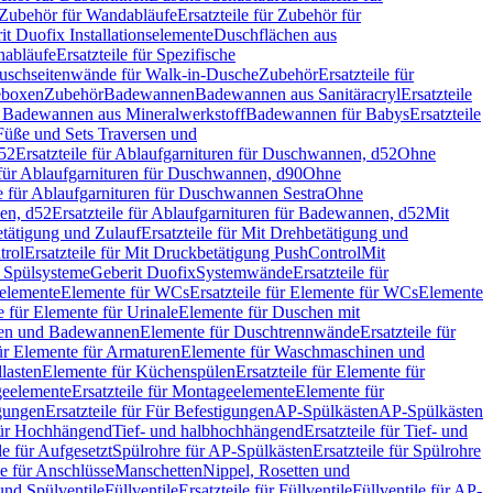
Zubehör für Wandabläufe
Ersatzteile für Zubehör für
t Duofix Installationselemente
Duschflächen aus
nabläufe
Ersatzteile für Spezifische
 Duschseitenwände für Walk-in-Dusche
Zubehör
Ersatzteile für
geboxen
Zubehör
Badewannen
Badewannen aus Sanitäracryl
Ersatzteile
ür Badewannen aus Mineralwerkstoff
Badewannen für Babys
Ersatzteile
s Füße und Sets Traversen und
d52
Ersatzteile für Ablaufgarnituren für Duschwannen, d52
Ohne
e für Ablaufgarnituren für Duschwannen, d90
Ohne
le für Ablaufgarnituren für Duschwannen Sestra
Ohne
en, d52
Ersatzteile für Ablaufgarnituren für Badewannen, d52
Mit
tätigung und Zulauf
Ersatzteile für Mit Drehbetätigung und
trol
Ersatzteile für Mit Druckbetätigung PushControl
Mit
d Spülsysteme
Geberit Duofix
Systemwände
Ersatzteile für
eelemente
Elemente für WCs
Ersatzteile für Elemente für WCs
Elemente
le für Elemente für Urinale
Elemente für Duschen mit
chen und Badewannen
Elemente für Duschtrennwände
Ersatzteile für
für Elemente für Armaturen
Elemente für Waschmaschinen und
llasten
Elemente für Küchenspülen
Ersatzteile für Elemente für
eelemente
Ersatzteile für Montageelemente
Elemente für
gungen
Ersatzteile für Für Befestigungen
AP-Spülkästen
AP-Spülkästen
 für Hochhängend
Tief- und halbhochhängend
Ersatzteile für Tief- und
le für Aufgesetzt
Spülrohre für AP-Spülkästen
Ersatzteile für Spülrohre
le für Anschlüsse
Manschetten
Nippel, Rosetten und
und Spülventile
Füllventile
Ersatzteile für Füllventile
Füllventile für AP-