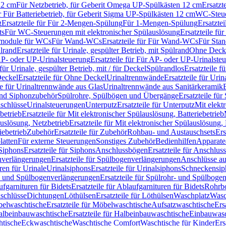
12 cm
Für Netzbetrieb, für Geberit Omega UP-Spülkästen 12 cm
Ersatzt
ür Für Batteriebetrieb, für Geberit Sigma UP-Spülkästen 12 cm
WC-Steue
g
Ersatzteile für Für 2-Mengen-Spülung
Für 1-Mengen-Spülung
Ersatzte
ts
Für WC-Steuerungen mit elektronischer Spülauslösung
Ersatzteile f
ärmodule für WCs
Für Wand-WCs
Ersatzteile für Für Wand-WCs
Für Sta
ülrand
Ersatzteile für Urinale, gespülter Betrieb, mit Spülrand
Ohne Deck
P- oder UP-Urinalsteuerung
Ersatzteile für Für AP- oder UP-Urinalste
 für Urinale, gespülter Betrieb, mit / für Deckel
Spülrandlos
Ersatzteile f
eckel
Ersatzteile für Ohne Deckel
Urinaltrennwände
Ersatzteile für Uri
le für Urinaltrennwände aus Glas
Urinaltrennwände aus Sanitärkeramik
nd Siphonzubehör
Spülrohre, Spülbögen und Übergänge
Ersatzteile fü
schlüsse
Urinalsteuerungen
Unterputz
Ersatzteile für Unterputz
Mit elekt
betrieb
Ersatzteile für Mit elektronischer Spülauslösung, Batteriebetrieb
auslösung, Netzbetrieb
Ersatzteile für Mit elektronischer Spülauslösung,
iebetrieb
Zubehör
Ersatzteile für Zubehör
Rohbau- und Austauschsets
Ers
atten
Für externe Steuerungen
Sonstiges Zubehör
Bedienhilfen
Apparate
Siphons
Ersatzteile für Siphons
Anschlussbögen
Ersatzteile für Anschlu
verlängerungen
Ersatzteile für Spülbogenverlängerungen
Anschlüsse a
ren für Urinale
Urinalsiphons
Ersatzteile für Urinalsiphons
Schneckensip
- und Spülbogenverlängerungen
Ersatzteile für Spülrohr- und Spülbog
fgarnituren für Bidets
Ersatzteile für Ablaufgarnituren für Bidets
Rohrb
schlüsse
Dichtungen
Löthülsen
Ersatzteile für Löthülsen
Waschplatz
Wasc
elwaschtische
Ersatzteile für Möbelwaschtische
Aufsatzwaschtische
Ers
albeinbauwaschtische
Ersatzteile für Halbeinbauwaschtische
Einbauwasc
htische
Eckwaschtische
Waschtische Comfort
Waschtische für Kinder
Ers