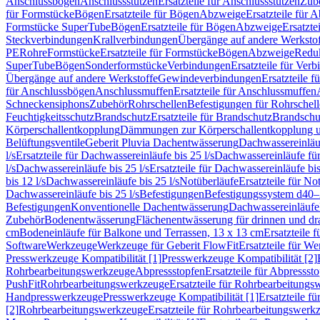
Anschlussbögen
Anschlussstutzen
Ersatzteile für Anschlussstutzen
Zub
für Formstücke
Bögen
Ersatzteile für Bögen
Abzweige
Ersatzteile für 
Formstücke SuperTube
Bögen
Ersatzteile für Bögen
Abzweige
Ersatzte
Steckverbindungen
Krallverbindungen
Übergänge auf andere Werksto
PE
Rohre
Formstücke
Ersatzteile für Formstücke
Bögen
Abzweige
Redu
SuperTube
Bögen
Sonderformstücke
Verbindungen
Ersatzteile für Ver
Übergänge auf andere Werkstoffe
Gewindeverbindungen
Ersatzteile 
für Anschlussbögen
Anschlussmuffen
Ersatzteile für Anschlussmuffen
Schneckensiphons
Zubehör
Rohrschellen
Befestigungen für Rohrschel
Feuchtigkeitsschutz
Brandschutz
Ersatzteile für Brandschutz
Brandschu
Körperschallentkopplung
Dämmungen zur Körperschallentkopplung 
Belüftungsventile
Geberit Pluvia Dachentwässerung
Dachwassereinläu
l/s
Ersatzteile für Dachwassereinläufe bis 25 l/s
Dachwassereinläufe fü
l/s
Dachwassereinläufe bis 25 l/s
Ersatzteile für Dachwassereinläufe bis
bis 12 l/s
Dachwassereinläufe bis 25 l/s
Notüberläufe
Ersatzteile für No
Dachwassereinläufe bis 25 l/s
Befestigungen
Befestigungssystem d40
Befestigungen
Konventionelle Dachentwässerung
Dachwassereinläufe
Zubehör
Bodenentwässerung
Flächenentwässerung für drinnen und d
cm
Bodeneinläufe für Balkone und Terrassen, 13 x 13 cm
Ersatzteile 
Software
Werkzeuge
Werkzeuge für Geberit FlowFit
Ersatzteile für W
Presswerkzeuge Kompatibilität [1]
Presswerkzeuge Kompatibilität [2]
Rohrbearbeitungswerkzeuge
Abpressstopfen
Ersatzteile für Abpressst
PushFit
Rohrbearbeitungswerkzeuge
Ersatzteile für Rohrbearbeitung
Handpresswerkzeuge
Presswerkzeuge Kompatibilität [1]
Ersatzteile f
[2]
Rohrbearbeitungswerkzeuge
Ersatzteile für Rohrbearbeitungswerk